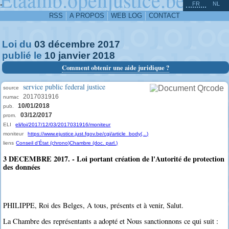
^
-
FR
NL
RSS
A PROPOS
WEB LOG
CONTACT
Loi du
03
décembre
2017
publié le
10
janvier
2018
Comment obtenir une aide juridique ?
service public federal justice
source
2017031916
numac
10/01/2018
pub.
03/12/2017
prom.
ELI
eli/loi/2017/12/03/2017031916/moniteur
moniteur
https://www.ejustice.just.fgov.be/cgi/article_body(...)
liens
Conseil d'État (chrono)
Chambre (doc. parl.)
3 DECEMBRE 2017. - Loi portant création de l'Autorité de protection
des données
PHILIPPE, Roi des Belges, A tous, présents et à venir, Salut.
La Chambre des représentants a adopté et Nous sanctionnons ce qui suit :