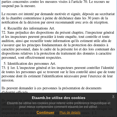
parties concernées contre les mesures visées à l'article 70. Le recours ne
suspend pas la mesure.
Le recours est intenté par demande motivée et signée, déposée au secrétariat
de la chambre contentieuse à peine de déchéance dans les 30 jours de la
notification de la décision par envoi recommandé avec avis de réception.
4. Recueillir des informations Art.
72. Sans préjudice des dispositions du présent chapitre, l'inspecteur général
et les inspecteurs peuvent procéder à toute enquête, tout contrôle et toute
audition, ainsi que recueillir toute information qu'ils estiment utile afin de
s'assurer que les principes fondamentaux de la protection des données à
caractère personnel, dans le cadre de la présente loi et des lois contenant des
dispositions relatives à la protection du traitement des données à caractère
personnel, sont effectivement respectées.
5. Identification des personnes Art.
73. § 1er. L'inspecteur général et les inspecteurs peuvent contrôler l'identité
de toutes les personnes qui se trouvent sur le lieu contrôlé ainsi que de toute
personne dont ils estiment l'identification nécessaire pour l'exercice de leur
mission.
Ils peuvent demander à ces personnes la présentation de documents
d'identité officiels.
x
Etaamb.be utilise des cookies
Ils peuvent en outre identifier ces personnes à l'aide de documents non
Etaamb.be utilise les cookies pour retenir votre préférence linguistique et
officiels que ces personnes leur présentent volontairement lorsqu'elles ne
pour mieux comprendre comment etaamb.be est utilisé.
peuvent pas présenter de documents d'identification officiels ou lorsque les
inspecteurs ont un doute quant à l'identité de ces personnes. § 2.
Continuer
Plus de details
L'inspecteur général peut, par une décision motivée et écrite, procéder sur la