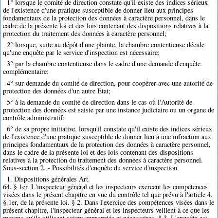
1° lorsque le comité de direction constate qu'il existe des indices sérieux
de l'existence d'une pratique susceptible de donner lieu aux principes
fondamentaux de la protection des données à caractère personnel, dans le
cadre de la présente loi et des lois contenant des dispositions relatives à la
protection du traitement des données à caractère personnel;
2° lorsque, suite au dépôt d'une plainte, la chambre contentieuse décide
qu'une enquête par le service d'inspection est nécessaire;
3° par la chambre contentieuse dans le cadre d'une demande d'enquête
complémentaire;
4° sur demande du comité de direction, pour coopérer avec une autorité de
protection des données d'un autre Etat;
5° à la demande du comité de direction dans le cas où l'Autorité de
protection des données est saisie par une instance judiciaire ou un organe de
contrôle administratif;
6° de sa propre initiative, lorsqu'il constate qu'il existe des indices sérieux
de l'existence d'une pratique susceptible de donner lieu à une infraction aux
principes fondamentaux de la protection des données à caractère personnel,
dans le cadre de la présente loi et des lois contenant des dispositions
relatives à la protection du traitement des données à caractère personnel.
Sous-section 2. - Possibilités d'enquête du service d'inspection
1. Dispositions générales Art.
64. § 1er. L'inspecteur général et les inspecteurs exercent les compétences
visées dans le présent chapitre en vue du contrôle tel que prévu à l'article 4,
§ 1er, de la présente loi. § 2. Dans l'exercice des compétences visées dans le
présent chapitre, l'inspecteur général et les inspecteurs veillent à ce que les
moyens qu'ils utilisent soient appropriés et nécessaires. § 3. L'enquête est