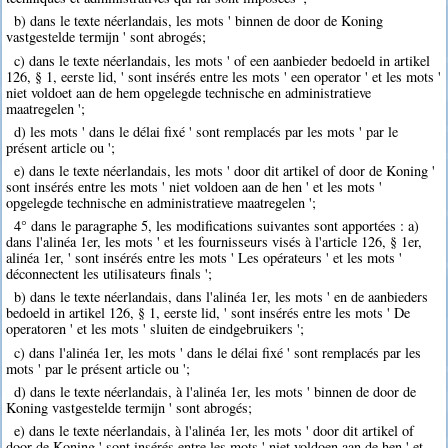
b) dans le texte néerlandais, les mots ' binnen de door de Koning
vastgestelde termijn ' sont abrogés;
c) dans le texte néerlandais, les mots ' of een aanbieder bedoeld in artikel
126, § 1, eerste lid, ' sont insérés entre les mots ' een operator ' et les mots '
niet voldoet aan de hem opgelegde technische en administratieve
maatregelen ';
d) les mots ' dans le délai fixé ' sont remplacés par les mots ' par le
présent article ou ';
e) dans le texte néerlandais, les mots ' door dit artikel of door de Koning '
sont insérés entre les mots ' niet voldoen aan de hen ' et les mots '
opgelegde technische en administratieve maatregelen ';
4° dans le paragraphe 5, les modifications suivantes sont apportées : a)
dans l'alinéa 1er, les mots ' et les fournisseurs visés à l'article 126, § 1er,
alinéa 1er, ' sont insérés entre les mots ' Les opérateurs ' et les mots '
déconnectent les utilisateurs finals ';
b) dans le texte néerlandais, dans l'alinéa 1er, les mots ' en de aanbieders
bedoeld in artikel 126, § 1, eerste lid, ' sont insérés entre les mots ' De
operatoren ' et les mots ' sluiten de eindgebruikers ';
c) dans l'alinéa 1er, les mots ' dans le délai fixé ' sont remplacés par les
mots ' par le présent article ou ';
d) dans le texte néerlandais, à l'alinéa 1er, les mots ' binnen de door de
Koning vastgestelde termijn ' sont abrogés;
e) dans le texte néerlandais, à l'alinéa 1er, les mots ' door dit artikel of
door de Koning ' sont insérés entre les mots ' niet voldoen aan de hen ' et