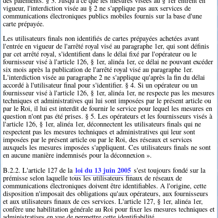
des paiements. § 3. Jusqu'à ce que les mesures visées au § 1er entrent en
vigueur, l'interdiction visée au § 2 ne s'applique pas aux services de
communications électroniques publics mobiles fournis sur la base d'une
carte prépayée.
Les utilisateurs finals non identifiés de cartes prépayées achetées avant
l'entrée en vigueur de l'arrêté royal visé au paragraphe 1er, qui sont définis
par cet arrêté royal, s'identifient dans le délai fixé par l'opérateur ou le
fournisseur visé à l'article 126, § 1er, alinéa 1er, ce délai ne pouvant excéder
six mois après la publication de l'arrêté royal visé au paragraphe 1er.
L'interdiction visée au paragraphe 2 ne s'applique qu'après la fin du délai
accordé à l'utilisateur final pour s'identifier. § 4. Si un opérateur ou un
fournisseur visé à l'article 126, § 1er, alinéa 1er, ne respecte pas les mesures
techniques et administratives qui lui sont imposées par le présent article ou
par le Roi, il lui est interdit de fournir le service pour lequel les mesures en
question n'ont pas été prises. § 5. Les opérateurs et les fournisseurs visés à
l'article 126, § 1er, alinéa 1er, déconnectent les utilisateurs finals qui ne
respectent pas les mesures techniques et administratives qui leur sont
imposées par le présent article ou par le Roi, des réseaux et services
auxquels les mesures imposées s'appliquent. Ces utilisateurs finals ne sont
en aucune manière indemnisés pour la déconnexion ».
loi du 13 juin 2005
B.2.2. L'article 127 de la
s'est toujours fondé sur la
prémisse selon laquelle tous les utilisateurs finaux de réseaux de
communications électroniques doivent être identifiables. A l'origine, cette
disposition n'imposait des obligations qu'aux opérateurs, aux fournisseurs
et aux utilisateurs finaux de ces services. L'article 127, § 1er, alinéa 1er,
confère une habilitation générale au Roi pour fixer les mesures techniques et
administratives en vue de permettre cette identifiabilité.