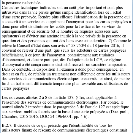
la personne recherchée.
Ces autres techniques indirectes ont un coût plus important et sont plus
intrusives dans la vie privée qu'une simple identification lors de l'achat
d'une carte prépayée. Rendre plus efficace l'identification de la personne qui
a souscrit à un service en supprimant l'anonymat pour les cartes prépayées a
donc pour effet de diminuer les coûts pour la Justice et les services de
renseignement et de sécurité (et le nombre de requêtes adressées aux
opérateurs) et d'éviter une atteinte inutile à la vie privée de la personne en
question et des personnes qui ont des liens avec cette dernière. 7) Comme le
relève le Conseil d'Etat dans son avis n° 58.750/4 du 18 janvier 2016, il
convient de relever d'une part, que seuls les acheteurs de cartes prépayées
bénéficiaient, à ce jour, de l'anonymat, contrairement aux titulaires
d'abonnement, et d'autre part que, dès l'adoption de la LCE, ce régime
d'anonymat a été conçu comme destiné à recevoir un caractère temporaire.
Dans ce contexte, la disposition à l'examen a donc pour conséquence, en
droit et en fait, de rétablir un traitement non différencié entre les utilisateurs
des services de communications électroniques concernés, et ainsi, de mettre
fin à un traitement différencié temporaire plus favorable aux utilisateurs de
cartes prépayées.
Les nouveaux alinéas 2 à 8 de l'article 127, § 1er, sont applicables à
l'ensemble des services de communications électroniques. Par contre, le
nouvel alinéa 2 introduit dans le paragraphe 3 de l'article 127 est spécifique
aux services mobiles fournis sur la base d'une carte prépayée » (Doc. parl.,
Chambre, 2015-2016, DOC 54-1964/001, pp. 4-6).
B.2.7. Il découle de ce qui précède que l'identifiabilité de tous les
utilisateurs finaux de réseaux de communications électroniques constituait