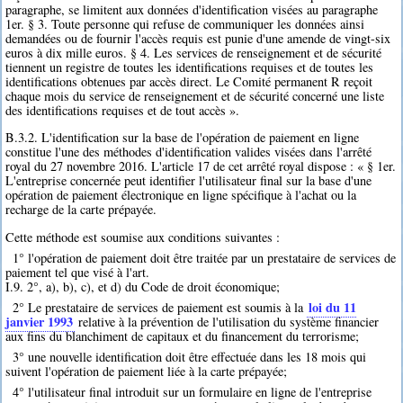
paragraphe, se limitent aux données d'identification visées au paragraphe
1er. § 3. Toute personne qui refuse de communiquer les données ainsi
demandées ou de fournir l'accès requis est punie d'une amende de vingt-six
euros à dix mille euros. § 4. Les services de renseignement et de sécurité
tiennent un registre de toutes les identifications requises et de toutes les
identifications obtenues par accès direct. Le Comité permanent R reçoit
chaque mois du service de renseignement et de sécurité concerné une liste
des identifications requises et de tout accès ».
B.3.2. L'identification sur la base de l'opération de paiement en ligne
constitue l'une des méthodes d'identification valides visées dans l'arrêté
royal du 27 novembre 2016. L'article 17 de cet arrêté royal dispose : « § 1er.
L'entreprise concernée peut identifier l'utilisateur final sur la base d'une
opération de paiement électronique en ligne spécifique à l'achat ou la
recharge de la carte prépayée.
Cette méthode est soumise aux conditions suivantes :
1° l'opération de paiement doit être traitée par un prestataire de services de
paiement tel que visé à l'art.
I.9. 2°, a), b), c), et d) du Code de droit économique;
loi du 11
2° Le prestataire de services de paiement est soumis à la
janvier 1993
relative à la prévention de l'utilisation du système financier
aux fins du blanchiment de capitaux et du financement du terrorisme;
3° une nouvelle identification doit être effectuée dans les 18 mois qui
suivent l'opération de paiement liée à la carte prépayée;
4° l'utilisateur final introduit sur un formulaire en ligne de l'entreprise