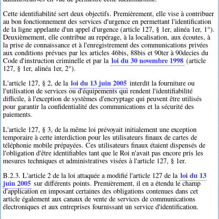
Cette identifiabilité sert deux objectifs. Premièrement, elle vise à contribuer
au bon fonctionnement des services d'urgence en permettant l'identification
de la ligne appelante d'un appel d'urgence (article 127, § 1er, alinéa 1er, 1°).
Deuxièmement, elle contribue au repérage, à la localisation, aux écoutes, à
la prise de connaissance et à l'enregistrement des communications privées
aux conditions prévues par les articles 46bis, 88bis et 90ter à 90decies du
loi du 30 novembre 1998
Code d'instruction criminelle et par la
(article
127, § 1er, alinéa 1er, 2°).
loi du 13 juin 2005
L'article 127, § 2, de la
interdit la fourniture ou
l'utilisation de services ou d'équipements qui rendent l'identifiabilité
difficile, à l'exception de systèmes d'encryptage qui peuvent être utilisés
pour garantir la confidentialité des communications et la sécurité des
paiements.
L'article 127, § 3, de la même loi prévoyait initialement une exception
temporaire à cette interdiction pour les utilisateurs finaux de cartes de
téléphonie mobile prépayées. Ces utilisateurs finaux étaient dispensés de
l'obligation d'être identifiables tant que le Roi n'avait pas encore pris les
mesures techniques et administratives visées à l'article 127, § 1er.
loi du 13
B.2.3. L'article 2 de la loi attaquée a modifié l'article 127 de la
juin 2005
sur différents points. Premièrement, il en a étendu le champ
d'application en imposant certaines des obligations contenues dans cet
article également aux canaux de vente de services de communications
électroniques et aux entreprises fournissant un service d'identification.