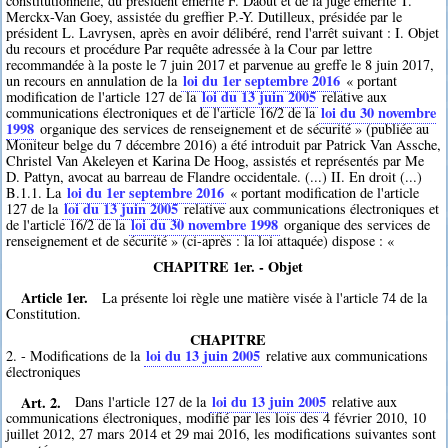
constitutionnelle, du président émérite F. Daoût et de la juge émérite T.
Merckx-Van Goey, assistée du greffier P.-Y. Dutilleux, présidée par le
président L. Lavrysen, après en avoir délibéré, rend l'arrêt suivant : I. Objet
du recours et procédure Par requête adressée à la Cour par lettre
recommandée à la poste le 7 juin 2017 et parvenue au greffe le 8 juin 2017,
loi du 1er septembre 2016
un recours en annulation de la
« portant
loi du 13 juin 2005
modification de l'article 127 de la
relative aux
loi du 30 novembre
communications électroniques et de l'article 16/2 de la
1998
organique des services de renseignement et de sécurité » (publiée au
Moniteur belge du 7 décembre 2016) a été introduit par Patrick Van Assche,
Christel Van Akeleyen et Karina De Hoog, assistés et représentés par Me
D. Pattyn, avocat au barreau de Flandre occidentale. (...) II. En droit (...)
loi du 1er septembre 2016
B.1.1. La
« portant modification de l'article
loi du 13 juin 2005
127 de la
relative aux communications électroniques et
loi du 30 novembre 1998
de l'article 16/2 de la
organique des services de
renseignement et de sécurité » (ci-après : la loi attaquée) dispose : «
CHAPITRE 1er. - Objet
Article 1er.
La présente loi règle une matière visée à l'article 74 de la
Constitution.
CHAPITRE
loi du 13 juin 2005
2. - Modifications de la
relative aux communications
électroniques
Art. 2.
loi du 13 juin 2005
Dans l'article 127 de la
relative aux
communications électroniques, modifié par les lois des 4 février 2010, 10
juillet 2012, 27 mars 2014 et 29 mai 2016, les modifications suivantes sont