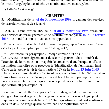
les mots ' opgelegde technische en administratieve maatregelen ';
f) l'alinéa 2 est abrogé.
CHAPITRE
loi du 30 novembre 1998
3. - Modifications de la
organique des services
de renseignement et de sécurité
Art. 3.
loi du 30 novembre 1998
Dans l'article 16/2 de la
organique
loi du 5 février
des services de renseignement et de sécurité, inséré par la
2016
, les modifications suivantes sont apportées :
1° les actuels alinéas 1er à 4 formeront le paragraphe 1er et le mot ' chef '
est chaque fois remplacé par le mot ' dirigeant ';
2° il est inséré un paragraphe 2, rédigé comme suit : ' § 2.
Les services de renseignement et de sécurité peuvent, dans l'intérêt de
l'exercice de leurs missions, requérir le concours d'une banque ou d'une
institution financière pour procéder à l'identification de l'utilisateur final
loi du 13 juin 2005
d'une carte prépayée visée dans l'article 127 de la
relative aux communications électroniques, sur la base de la référence d'une
transaction bancaire électronique qui est liée à la carte prépayée et qui a
préalablement été communiquée par un opérateur ou un fournisseur en
application du paragraphe 1er.
La réquisition est effectuée par écrit par le dirigeant de service ou son
délégué. En cas d'urgence, le dirigeant de service ou son délégué peut
requérir ces données verbalement. Cette réquisition verbale est confirmée
dans un délai de vingt-quatre heures par une réquisition écrite.