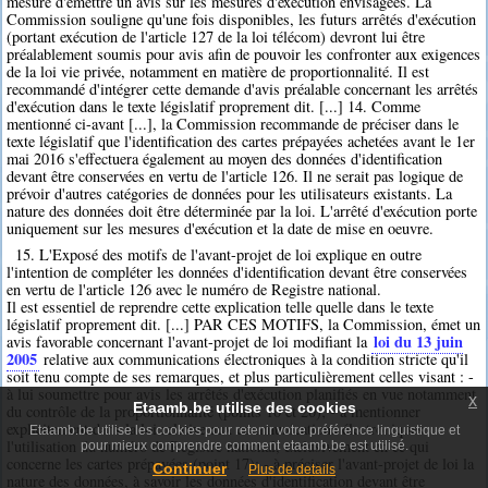
mesure d'émettre un avis sur les mesures d'exécution envisagées. La
Commission souligne qu'une fois disponibles, les futurs arrêtés d'exécution
(portant exécution de l'article 127 de la loi télécom) devront lui être
préalablement soumis pour avis afin de pouvoir les confronter aux exigences
de la loi vie privée, notamment en matière de proportionnalité. Il est
recommandé d'intégrer cette demande d'avis préalable concernant les arrêtés
d'exécution dans le texte législatif proprement dit. [...] 14. Comme
mentionné ci-avant [...], la Commission recommande de préciser dans le
texte législatif que l'identification des cartes prépayées achetées avant le 1er
mai 2016 s'effectuera également au moyen des données d'identification
devant être conservées en vertu de l'article 126. Il ne serait pas logique de
prévoir d'autres catégories de données pour les utilisateurs existants. La
nature des données doit être déterminée par la loi. L'arrêté d'exécution porte
uniquement sur les mesures d'exécution et la date de mise en oeuvre.
15. L'Exposé des motifs de l'avant-projet de loi explique en outre
l'intention de compléter les données d'identification devant être conservées
en vertu de l'article 126 avec le numéro de Registre national.
Il est essentiel de reprendre cette explication telle quelle dans le texte
législatif proprement dit. [...] PAR CES MOTIFS, la Commission, émet un
loi du 13 juin
avis favorable concernant l'avant-projet de loi modifiant la
2005
relative aux communications électroniques à la condition stricte qu'il
soit tenu compte de ses remarques, et plus particulièrement celles visant : -
à lui soumettre pour avis les arrêtés d'exécution planifiés en vue notamment
x
Etaamb.be utilise des cookies
du contrôle de la proportionnalité (points 10 et 20); - à mentionner
explicitement dans la loi relative aux communications électroniques
Etaamb.be utilise les cookies pour retenir votre préférence linguistique et
l'utilisation du numéro de Registre national, exclusivement en ce qui
pour mieux comprendre comment etaamb.be est utilisé.
concerne les cartes prépayées (point 17); - à préciser l'avant-projet de loi la
Continuer
Plus de details
nature des données, à savoir les données d'identification devant être