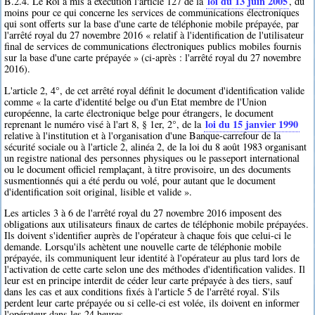
loi du 13 juin 2005
B.2.4. Le Roi a mis à exécution l'article 127 de la
, du
moins pour ce qui concerne les services de communications électroniques
qui sont offerts sur la base d'une carte de téléphonie mobile prépayée, par
l'arrêté royal du 27 novembre 2016 « relatif à l'identification de l'utilisateur
final de services de communications électroniques publics mobiles fournis
sur la base d'une carte prépayée » (ci-après : l'arrêté royal du 27 novembre
2016).
L'article 2, 4°, de cet arrêté royal définit le document d'identification valide
comme « la carte d'identité belge ou d'un Etat membre de l'Union
européenne, la carte électronique belge pour étrangers, le document
loi du 15 janvier 1990
reprenant le numéro visé à l'art 8, § 1er, 2°, de la
relative à l'institution et à l'organisation d'une Banque-carrefour de la
sécurité sociale ou à l'article 2, alinéa 2, de la loi du 8 août 1983 organisant
un registre national des personnes physiques ou le passeport international
ou le document officiel remplaçant, à titre provisoire, un des documents
susmentionnés qui a été perdu ou volé, pour autant que le document
d'identification soit original, lisible et valide ».
Les articles 3 à 6 de l'arrêté royal du 27 novembre 2016 imposent des
obligations aux utilisateurs finaux de cartes de téléphonie mobile prépayées.
Ils doivent s'identifier auprès de l'opérateur à chaque fois que celui-ci le
demande. Lorsqu'ils achètent une nouvelle carte de téléphonie mobile
prépayée, ils communiquent leur identité à l'opérateur au plus tard lors de
l'activation de cette carte selon une des méthodes d'identification valides. Il
leur est en principe interdit de céder leur carte prépayée à des tiers, sauf
dans les cas et aux conditions fixés à l'article 5 de l'arrêté royal. S'ils
perdent leur carte prépayée ou si celle-ci est volée, ils doivent en informer
l'opérateur dans les 24 heures.