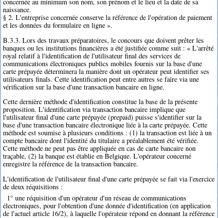
concernée au minimum son nom, son prénom et le lieu et la date de sa
naissance.
§ 2. L'entreprise concernée conserve la référence de l'opération de paiement
et les données du formulaire en ligne ».
B.3.3. Lors des travaux préparatoires, le concours que doivent prêter les
banques ou les institutions financières a été justifiée comme suit : « L'arrêté
royal relatif à l'identification de l'utilisateur final des services de
communications électroniques publics mobiles fournis sur la base d'une
carte prépayée déterminera la manière dont un opérateur peut identifier ses
utilisateurs finals. Cette identification peut entre autres se faire via une
vérification sur la base d'une transaction bancaire en ligne.
Cette dernière méthode d'identification constitue la base de la présente
proposition. L'identification via transaction bancaire implique que
l'utilisateur final d'une carte prépayée (prepaid) puisse s'identifier sur la
base d'une transaction bancaire électronique liée à la carte prépayée. Cette
méthode est soumise à plusieurs conditions : (1) la transaction est liée à un
compte bancaire dont l'identité du titulaire a préalablement été vérifiée.
Cette méthode ne peut pas être appliquée en cas de carte bancaire non
traçable, (2) la banque est établie en Belgique. L'opérateur concerné
enregistre la référence de la transaction bancaire.
L'identification de l'utilisateur final d'une carte prépayée se fait via l'exercice
de deux réquisitions :
1° une réquisition d'un opérateur d'un réseau de communications
électroniques, pour l'obtention d'une donnée d'identification (en application
de l'actuel article 16/2), à laquelle l'opérateur répond en donnant la référence