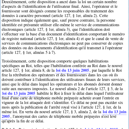
Deuxièmement, cette disposition a ancré dans la loi un certain nombre
d'aspects de l'identification de l'utilisateur final. Ainsi, l'opérateur et le
fournisseur sont désignés comme les responsables du traitement des
données à caractère personnel (article 127, § 1er, alinéa 2). Cette
disposition indique également que, sauf preuve contraire, la personne
identifiée est présumée utiliser elle-même le service de communications
électroniques (article 127, § 1er, alinéa 3), que l'identification doit
s'effectuer sur la base d'un document d'identification comportant le numéro
de registre national (article 127, § 1er, alinéa 4) et que le canal de vente de
services de communications électroniques ne peut pas conserver de copies
des données ou des documents d'identification qu'il transmet à l'opérateur
(article 127, § 1er, alinéas 5 à 7).
Troisièmement, cette disposition comporte quelques habilitations
spécifiques au Roi, telles que l'habilitation conférée au Roi dans le nouvel
loi du 13 juin 2005
article 127, § 1er, alinéa 8, de la
, par laquelle le Roi
fixe la rétribution des opérateurs et des fournisseurs dans les cas où ils
doivent contribuer à l'identification des utilisateurs finaux de leurs services,
ainsi que le délai dans lequel les opérateurs et les abonnés doivent donner
suite aux mesures imposées. Le nouvel alinéa 2 de l'article 127, § 3, de la
loi du 13 juin 2005
habilite le Roi à fixer le délai dans lequel l'utilisateur
final d'une carte de téléphonie mobile prépayée achetée avant l'entrée en
vigueur de la loi attaquée doit s'identifier. Ce délai ne peut pas excéder six
mois après la publication de l'arrêté royal visé à l'article 127, § 1er, de la
loi du 13 juin
même loi. En vertu du nouvel article 127, § 3, alinéa 2, de la
2005
, l'anonymat des cartes de téléphonie mobile prépayées n'est levé
qu'après la fin de ce délai.