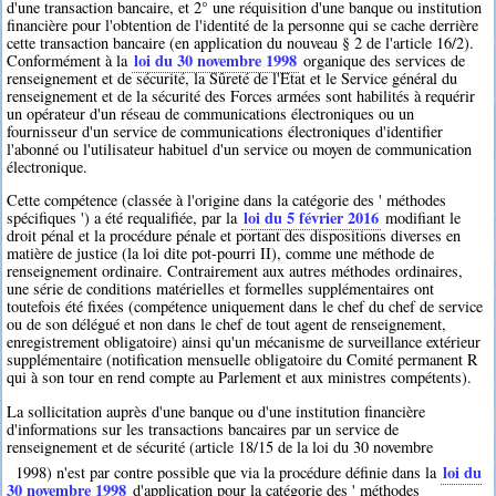
d'une transaction bancaire, et 2° une réquisition d'une banque ou institution
financière pour l'obtention de l'identité de la personne qui se cache derrière
cette transaction bancaire (en application du nouveau § 2 de l'article 16/2).
loi du 30 novembre 1998
Conformément à la
organique des services de
renseignement et de sécurité, la Sûreté de l'Etat et le Service général du
renseignement et de la sécurité des Forces armées sont habilités à requérir
un opérateur d'un réseau de communications électroniques ou un
fournisseur d'un service de communications électroniques d'identifier
l'abonné ou l'utilisateur habituel d'un service ou moyen de communication
électronique.
Cette compétence (classée à l'origine dans la catégorie des ' méthodes
loi du 5 février 2016
spécifiques ') a été requalifiée, par la
modifiant le
droit pénal et la procédure pénale et portant des dispositions diverses en
matière de justice (la loi dite pot-pourri II), comme une méthode de
renseignement ordinaire. Contrairement aux autres méthodes ordinaires,
une série de conditions matérielles et formelles supplémentaires ont
toutefois été fixées (compétence uniquement dans le chef du chef de service
ou de son délégué et non dans le chef de tout agent de renseignement,
enregistrement obligatoire) ainsi qu'un mécanisme de surveillance extérieur
supplémentaire (notification mensuelle obligatoire du Comité permanent R
qui à son tour en rend compte au Parlement et aux ministres compétents).
La sollicitation auprès d'une banque ou d'une institution financière
d'informations sur les transactions bancaires par un service de
renseignement et de sécurité (article 18/15 de la loi du 30 novembre
loi du
1998) n'est par contre possible que via la procédure définie dans la
30 novembre 1998
d'application pour la catégorie des ' méthodes