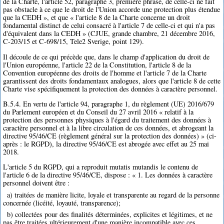
de la Charte, l'article 52, paragraphe 3, première phrase, de celle-ci ne fait
pas obstacle à ce que le droit de l'Union accorde une protection plus étendue
que la CEDH », et que « l'article 8 de la Charte concerne un droit
fondamental distinct de celui consacré à l'article 7 de celle-ci et qui n'a pas
d'équivalent dans la CEDH » (CJUE, grande chambre, 21 décembre 2016,
C-203/15 et C-698/15, Tele2 Sverige, point 129).
Il découle de ce qui précède que, dans le champ d'application du droit de
l'Union européenne, l'article 22 de la Constitution, l'article 8 de la
Convention européenne des droits de l'homme et l'article 7 de la Charte
garantissent des droits fondamentaux analogues, alors que l'article 8 de cette
Charte vise spécifiquement la protection des données à caractère personnel.
B.5.4. En vertu de l'article 94, paragraphe 1, du règlement (UE) 2016/679
du Parlement européen et du Conseil du 27 avril 2016 « relatif à la
protection des personnes physiques à l'égard du traitement des données à
caractère personnel et à la libre circulation de ces données, et abrogeant la
directive 95/46/CE (règlement général sur la protection des données) » (ci-
après : le RGPD), la directive 95/46/CE est abrogée avec effet au 25 mai
2018.
L'article 5 du RGPD, qui a reproduit mutatis mutandis le contenu de
l'article 6 de la directive 95/46/CE, dispose : « 1. Les données à caractère
personnel doivent être :
a) traitées de manière licite, loyale et transparente au regard de la personne
concernée (licéité, loyauté, transparence);
b) collectées pour des finalités déterminées, explicites et légitimes, et ne
pas être traitées ultérieurement d'une manière incompatible avec ces