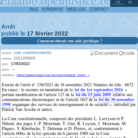
^
-
FR
NL
RSS
A PROPOS
WEB LOG
CONTACT
Arrêt
publié le
17
février
2022
Comment obtenir une aide juridique ?
cour constitutionnelle
source
2021205605
numac
17/02/2022
pub.
--
prom.
moniteur
https://www.ejustice.just.fgov.be/cgi/article_body(...)
Extrait de l'arrêt n° 158/2021 du 18 novembre 2021 Numéro du rôle : 6672
loi du 1er septembre 2016
En cause : le recours en annulation de la
«
loi du 13 juin 2005
portant modification de l'article 127 de la
relative aux
loi du 30 novembre
communications électroniques et de l'article 16/2 de la
1998
organique des services de renseignement et de sécurité », introduit par
Patrick Van Assche et autres.
La Cour constitutionnelle, composée des présidents L. Lavrysen et P.
Nihoul, des juges J.-P. Moerman, T. Giet, R. Leysen, J. Moerman, M.
Pâques, Y. Kherbache, T. Detienne et D. Pieters, et, conformément à
l'article 60bis de la loi spéciale du 6 janvier 1989 sur la Cour