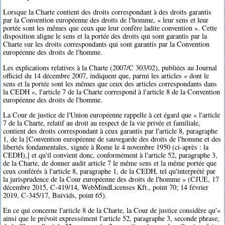
Lorsque la Charte contient des droits correspondant à des droits garantis
par la Convention européenne des droits de l'homme, « leur sens et leur
portée sont les mêmes que ceux que leur confère ladite convention ». Cette
disposition aligne le sens et la portée des droits qui sont garantis par la
Charte sur les droits correspondants qui sont garantis par la Convention
européenne des droits de l'homme.
Les explications relatives à la Charte (2007/C 303/02), publiées au Journal
officiel du 14 décembre 2007, indiquent que, parmi les articles « dont le
sens et la portée sont les mêmes que ceux des articles correspondants dans
la CEDH », l'article 7 de la Charte correspond à l'article 8 de la Convention
européenne des droits de l'homme.
La Cour de justice de l'Union européenne rappelle à cet égard que « l'article
7 de la Charte, relatif au droit au respect de la vie privée et familiale,
contient des droits correspondant à ceux garantis par l'article 8, paragraphe
1, de la [Convention européenne de sauvegarde des droits de l'homme et des
libertés fondamentales, signée à Rome le 4 novembre 1950 (ci-après : la
CEDH),] et qu'il convient donc, conformément à l'article 52, paragraphe 3,
de la Charte, de donner audit article 7 le même sens et la même portée que
ceux conférés à l'article 8, paragraphe 1, de la CEDH, tel qu'interprété par
la jurisprudence de la Cour européenne des droits de l'homme » (CJUE, 17
décembre 2015, C-419/14, WebMindLicenses Kft., point 70; 14 février
2019, C-345/17, Buivids, point 65).
En ce qui concerne l'article 8 de la Charte, la Cour de justice considère qu'«
ainsi que le prévoit expressément l'article 52, paragraphe 3, seconde phrase,