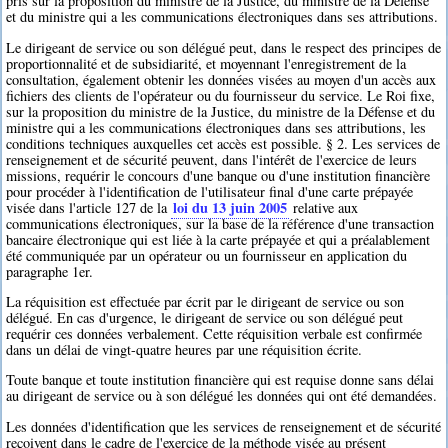
pris sur la proposition du ministre de la Justice, du ministre de la Défense
et du ministre qui a les communications électroniques dans ses attributions.
Le dirigeant de service ou son délégué peut, dans le respect des principes de
proportionnalité et de subsidiarité, et moyennant l'enregistrement de la
consultation, également obtenir les données visées au moyen d'un accès aux
fichiers des clients de l'opérateur ou du fournisseur du service. Le Roi fixe,
sur la proposition du ministre de la Justice, du ministre de la Défense et du
ministre qui a les communications électroniques dans ses attributions, les
conditions techniques auxquelles cet accès est possible. § 2. Les services de
renseignement et de sécurité peuvent, dans l'intérêt de l'exercice de leurs
missions, requérir le concours d'une banque ou d'une institution financière
pour procéder à l'identification de l'utilisateur final d'une carte prépayée
loi du 13 juin 2005
visée dans l'article 127 de la
relative aux
communications électroniques, sur la base de la référence d'une transaction
bancaire électronique qui est liée à la carte prépayée et qui a préalablement
été communiquée par un opérateur ou un fournisseur en application du
paragraphe 1er.
La réquisition est effectuée par écrit par le dirigeant de service ou son
délégué. En cas d'urgence, le dirigeant de service ou son délégué peut
requérir ces données verbalement. Cette réquisition verbale est confirmée
dans un délai de vingt-quatre heures par une réquisition écrite.
Toute banque et toute institution financière qui est requise donne sans délai
au dirigeant de service ou à son délégué les données qui ont été demandées.
Les données d'identification que les services de renseignement et de sécurité
reçoivent dans le cadre de l'exercice de la méthode visée au présent