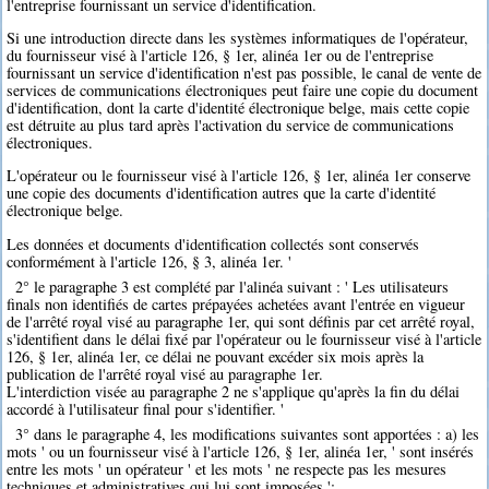
l'entreprise fournissant un service d'identification.
Si une introduction directe dans les systèmes informatiques de l'opérateur,
du fournisseur visé à l'article 126, § 1er, alinéa 1er ou de l'entreprise
fournissant un service d'identification n'est pas possible, le canal de vente de
services de communications électroniques peut faire une copie du document
d'identification, dont la carte d'identité électronique belge, mais cette copie
est détruite au plus tard après l'activation du service de communications
électroniques.
L'opérateur ou le fournisseur visé à l'article 126, § 1er, alinéa 1er conserve
une copie des documents d'identification autres que la carte d'identité
électronique belge.
Les données et documents d'identification collectés sont conservés
conformément à l'article 126, § 3, alinéa 1er. '
2° le paragraphe 3 est complété par l'alinéa suivant : ' Les utilisateurs
finals non identifiés de cartes prépayées achetées avant l'entrée en vigueur
de l'arrêté royal visé au paragraphe 1er, qui sont définis par cet arrêté royal,
s'identifient dans le délai fixé par l'opérateur ou le fournisseur visé à l'article
126, § 1er, alinéa 1er, ce délai ne pouvant excéder six mois après la
publication de l'arrêté royal visé au paragraphe 1er.
L'interdiction visée au paragraphe 2 ne s'applique qu'après la fin du délai
accordé à l'utilisateur final pour s'identifier. '
3° dans le paragraphe 4, les modifications suivantes sont apportées : a) les
mots ' ou un fournisseur visé à l'article 126, § 1er, alinéa 1er, ' sont insérés
entre les mots ' un opérateur ' et les mots ' ne respecte pas les mesures
techniques et administratives qui lui sont imposées ';