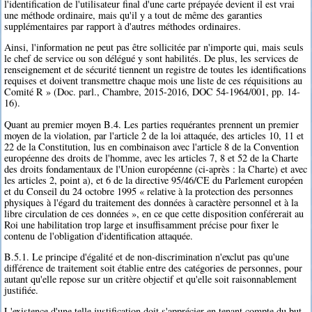
l'identification de l'utilisateur final d'une carte prépayée devient il est vrai
une méthode ordinaire, mais qu'il y a tout de même des garanties
supplémentaires par rapport à d'autres méthodes ordinaires.
Ainsi, l'information ne peut pas être sollicitée par n'importe qui, mais seuls
le chef de service ou son délégué y sont habilités. De plus, les services de
renseignement et de sécurité tiennent un registre de toutes les identifications
requises et doivent transmettre chaque mois une liste de ces réquisitions au
Comité R » (Doc. parl., Chambre, 2015-2016, DOC 54-1964/001, pp. 14-
16).
Quant au premier moyen B.4. Les parties requérantes prennent un premier
moyen de la violation, par l'article 2 de la loi attaquée, des articles 10, 11 et
22 de la Constitution, lus en combinaison avec l'article 8 de la Convention
européenne des droits de l'homme, avec les articles 7, 8 et 52 de la Charte
des droits fondamentaux de l'Union européenne (ci-après : la Charte) et avec
les articles 2, point a), et 6 de la directive 95/46/CE du Parlement européen
et du Conseil du 24 octobre 1995 « relative à la protection des personnes
physiques à l'égard du traitement des données à caractère personnel et à la
libre circulation de ces données », en ce que cette disposition conférerait au
Roi une habilitation trop large et insuffisamment précise pour fixer le
contenu de l'obligation d'identification attaquée.
B.5.1. Le principe d'égalité et de non-discrimination n'exclut pas qu'une
différence de traitement soit établie entre des catégories de personnes, pour
autant qu'elle repose sur un critère objectif et qu'elle soit raisonnablement
justifiée.
L'existence d'une telle justification doit s'apprécier en tenant compte du but