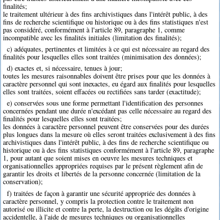
finalités;
le traitement ultérieur à des fins archivistiques dans l'intérêt public, à des
fins de recherche scientifique ou historique ou à des fins statistiques n'est
pas considéré, conformément à l'article 89, paragraphe 1, comme
incompatible avec les finalités initiales (limitation des finalités);
c) adéquates, pertinentes et limitées à ce qui est nécessaire au regard des
finalités pour lesquelles elles sont traitées (minimisation des données);
d) exactes et, si nécessaire, tenues à jour;
toutes les mesures raisonnables doivent être prises pour que les données à
caractère personnel qui sont inexactes, eu égard aux finalités pour lesquelles
elles sont traitées, soient effacées ou rectifiées sans tarder (exactitude);
e) conservées sous une forme permettant l'identification des personnes
concernées pendant une durée n'excédant pas celle nécessaire au regard des
finalités pour lesquelles elles sont traitées;
les données à caractère personnel peuvent être conservées pour des durées
plus longues dans la mesure où elles seront traitées exclusivement à des fins
archivistiques dans l'intérêt public, à des fins de recherche scientifique ou
historique ou à des fins statistiques conformément à l'article 89, paragraphe
1, pour autant que soient mises en oeuvre les mesures techniques et
organisationnelles appropriées requises par le présent règlement afin de
garantir les droits et libertés de la personne concernée (limitation de la
conservation);
f) traitées de façon à garantir une sécurité appropriée des données à
caractère personnel, y compris la protection contre le traitement non
autorisé ou illicite et contre la perte, la destruction ou les dégâts d'origine
accidentelle, à l'aide de mesures techniques ou organisationnelles