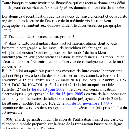
Toute banque et toute institution financière qui est requise donne sans délai
au dirigeant de service ou à son délégué les données qui ont été demandées.
Les données d'identification que les services de renseignement et de sécurité
reçoivent dans le cadre de l'exercice de la méthode visée au présent
paragraphe, se limitent aux données d'identification visées au paragraphe
1er. ';
3° l'actuel alinéa 5 formera le paragraphe 3;
4° dans le texte néerlandais, dans l'actuel sixième alinéa, dont le texte
formera le paragraphe 4, les mots ' de betrokken inlichtingen- en
veiligheidsdiensten ' sont remplacés par les mots ' de betrokken
inlichtingen- en veiligheidsdienst ' et dans le texte français, les mots ' et de
sécurité ' sont insérés entre les mots ' service de renseignement ' et le mot '
concerné ' ».
B.1.2. La loi attaquée fait partie des mesures de lutte contre le terrorisme
qui ont été prises à la suite des attentats terroristes commis à Paris le 13
novembre 2015 et à Bruxelles le 22 mars 2016 (Doc. parl., Chambre, 2015-
2016, DOC 54-1964/001, p. 2). L'article 2 de la loi attaquée modifie
loi du 13 juin 2005
l'article 127 de la
« relative aux communications
loi du 13 juin 2005
électroniques » (ci-après : la
) en vue de la suppression
de l'anonymat des cartes de téléphonie mobile prépayées. L'article 3 de la
loi du 30 novembre 1998
loi attaquée modifie l'article 16/2 de la
«
organique des services de renseignement et de sécurité » (ci-après : la loi du
30 novembre
1998) afin de permettre l'identification de l'utilisateur final d'une carte de
téléphonie mobile prépayée sur la base de la transaction bancaire en ligne
qui a été effectuée pour l'acheter.