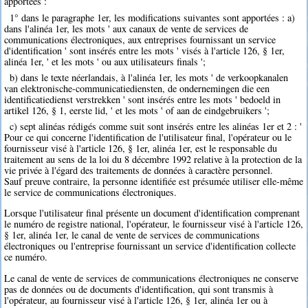
apportées :
1° dans le paragraphe 1er, les modifications suivantes sont apportées : a)
dans l'alinéa 1er, les mots ' aux canaux de vente de services de
communications électroniques, aux entreprises fournissant un service
d'identification ' sont insérés entre les mots ' visés à l'article 126, § 1er,
alinéa 1er, ' et les mots ' ou aux utilisateurs finals ';
b) dans le texte néerlandais, à l'alinéa 1er, les mots ' de verkoopkanalen
van elektronische-communicatiediensten, de ondernemingen die een
identificatiedienst verstrekken ' sont insérés entre les mots ' bedoeld in
artikel 126, § 1, eerste lid, ' et les mots ' of aan de eindgebruikers ';
c) sept alinéas rédigés comme suit sont insérés entre les alinéas 1er et 2 : '
Pour ce qui concerne l'identification de l'utilisateur final, l'opérateur ou le
fournisseur visé à l'article 126, § 1er, alinéa 1er, est le responsable du
traitement au sens de la loi du 8 décembre 1992 relative à la protection de la
vie privée à l'égard des traitements de données à caractère personnel.
Sauf preuve contraire, la personne identifiée est présumée utiliser elle-même
le service de communications électroniques.
Lorsque l'utilisateur final présente un document d'identification comprenant
le numéro de registre national, l'opérateur, le fournisseur visé à l'article 126,
§ 1er, alinéa 1er, le canal de vente de services de communications
électroniques ou l'entreprise fournissant un service d'identification collecte
ce numéro.
Le canal de vente de services de communications électroniques ne conserve
pas de données ou de documents d'identification, qui sont transmis à
l'opérateur, au fournisseur visé à l'article 126, § 1er, alinéa 1er ou à