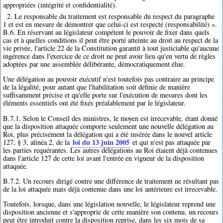
appropriées (intégrité et confidentialité).
2. Le responsable du traitement est responsable du respect du paragraphe
1 et est en mesure de démontrer que celui-ci est respecté (responsabilité) ».
B.6. En réservant au législateur compétent le pouvoir de fixer dans quels
cas et à quelles conditions il peut être porté atteinte au droit au respect de la
vie privée, l'article 22 de la Constitution garantit à tout justiciable qu'aucune
ingérence dans l'exercice de ce droit ne peut avoir lieu qu'en vertu de règles
adoptées par une assemblée délibérante, démocratiquement élue.
Une délégation au pouvoir exécutif n'est toutefois pas contraire au principe
de la légalité, pour autant que l'habilitation soit définie de manière
suffisamment précise et qu'elle porte sur l'exécution de mesures dont les
éléments essentiels ont été fixés préalablement par le législateur.
B.7.1. Selon le Conseil des ministres, le moyen est irrecevable, étant donné
que la disposition attaquée comporte seulement une nouvelle délégation au
Roi, plus précisément la délégation qui a été insérée dans le nouvel article
loi du 13 juin 2005
127, § 3, alinéa 2, de la
et qui n'est pas attaquée par
les parties requérantes. Les autres délégations au Roi étaient déjà contenues
dans l'article 127 de cette loi avant l'entrée en vigueur de la disposition
attaquée.
B.7.2. Un recours dirigé contre une différence de traitement ne résultant pas
de la loi attaquée mais déjà contenue dans une loi antérieure est irrecevable.
Toutefois, lorsque, dans une législation nouvelle, le législateur reprend une
disposition ancienne et s'approprie de cette manière son contenu, un recours
peut être introduit contre la disposition reprise, dans les six mois de sa