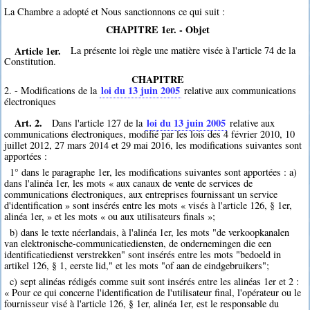
La Chambre a adopté et Nous sanctionnons ce qui suit :
CHAPITRE 1er. - Objet
Article 1er.
La présente loi règle une matière visée à l'article 74 de la
Constitution.
CHAPITRE
loi du 13 juin 2005
2. - Modifications de la
relative aux communications
électroniques
Art. 2.
loi du 13 juin 2005
Dans l'article 127 de la
relative aux
communications électroniques, modifié par les lois des 4 février 2010, 10
juillet 2012, 27 mars 2014 et 29 mai 2016, les modifications suivantes sont
apportées :
1° dans le paragraphe 1er, les modifications suivantes sont apportées : a)
dans l'alinéa 1er, les mots « aux canaux de vente de services de
communications électroniques, aux entreprises fournissant un service
d'identification » sont insérés entre les mots « visés à l'article 126, § 1er,
alinéa 1er, » et les mots « ou aux utilisateurs finals »;
b) dans le texte néerlandais, à l'alinéa 1er, les mots "de verkoopkanalen
van elektronische-communicatiediensten, de ondernemingen die een
identificatiedienst verstrekken" sont insérés entre les mots "bedoeld in
artikel 126, § 1, eerste lid," et les mots "of aan de eindgebruikers";
c) sept alinéas rédigés comme suit sont insérés entre les alinéas 1er et 2 :
« Pour ce qui concerne l'identification de l'utilisateur final, l'opérateur ou le
fournisseur visé à l'article 126, § 1er, alinéa 1er, est le responsable du