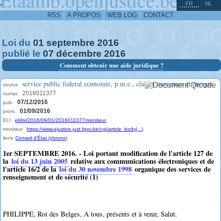
^
-
FR
NL
RSS
A PROPOS
WEB LOG
CONTACT
Loi du
01
septembre
2016
publié le
07
décembre
2016
Comment obtenir une aide juridique ?
service public federal economie, p.m.e., classes moyennes et energie
source
2016011377
numac
07/12/2016
pub.
01/09/2016
prom.
ELI
eli/loi/2016/09/01/2016011377/moniteur
moniteur
https://www.ejustice.just.fgov.be/cgi/article_body(...)
liens
Conseil d'État (chrono)
1er SEPTEMBRE 2016. - Loi portant modification de l'article 127 de
la
loi du 13 juin 2005
relative aux communications électroniques et de
l'article 16/2 de la
loi du 30 novembre 1998
organique des services de
renseignement et de sécurité (1)
PHILIPPE, Roi des Belges, A tous, présents et à venir, Salut.