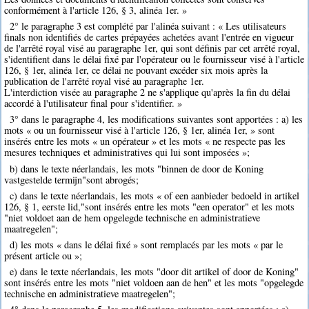
conformément à l'article 126, § 3, alinéa 1er. »
2° le paragraphe 3 est complété par l'alinéa suivant : « Les utilisateurs
finals non identifiés de cartes prépayées achetées avant l'entrée en vigueur
de l'arrêté royal visé au paragraphe 1er, qui sont définis par cet arrêté royal,
s'identifient dans le délai fixé par l'opérateur ou le fournisseur visé à l'article
126, § 1er, alinéa 1er, ce délai ne pouvant excéder six mois après la
publication de l'arrêté royal visé au paragraphe 1er.
L'interdiction visée au paragraphe 2 ne s'applique qu'après la fin du délai
accordé à l'utilisateur final pour s'identifier. »
3° dans le paragraphe 4, les modifications suivantes sont apportées : a) les
mots « ou un fournisseur visé à l'article 126, § 1er, alinéa 1er, » sont
insérés entre les mots « un opérateur » et les mots « ne respecte pas les
mesures techniques et administratives qui lui sont imposées »;
b) dans le texte néerlandais, les mots "binnen de door de Koning
vastgestelde termijn"sont abrogés;
c) dans le texte néerlandais, les mots « of een aanbieder bedoeld in artikel
126, § 1, eerste lid,"sont insérés entre les mots "een operator" et les mots
"niet voldoet aan de hem opgelegde technische en administratieve
maatregelen";
d) les mots « dans le délai fixé » sont remplacés par les mots « par le
présent article ou »;
e) dans le texte néerlandais, les mots "door dit artikel of door de Koning"
sont insérés entre les mots "niet voldoen aan de hen" et les mots "opgelegde
technische en administratieve maatregelen";