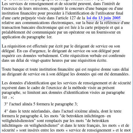
Les services de renseignement et de sécurité peuvent, dans l'intérêt de
l'exercice de leurs missions, requérir le concours d'une banque ou d'une
institution financière pour procéder à l'identification de l'utilisateur final
loi du 13 juin 2005
d'une carte prépayée visée dans l'article 127 de la
relative aux communications électroniques, sur la base de la référence d'une
transaction bancaire électronique qui est liée à la carte prépayée et qui a
préalablement été communiquée par un opérateur ou un fournisseur en
application du paragraphe 1er.
La réquisition est effectuée par écrit par le dirigeant de service ou son
délégué. En cas d'urgence, le dirigeant de service ou son délégué peut
requérir ces données verbalement. Cette réquisition verbale est confirmée
dans un délai de vingt-quatre heures par une réquisition écrite.
Toute banque et toute institution financière qui est requise donne sans délai
au dirigeant de service ou à son délégué les données qui ont été demandées.
Les données d'identification que les services de renseignement et de sécurité
reçoivent dans le cadre de l'exercice de la méthode visée au présent
paragraphe, se limitent aux données d'identification visées au paragraphe
1er . »;
3° l'actuel alinéa 5 formera le paragraphe 3;
4° dans le texte néerlandais, dans l'actuel sixième alinéa, dont le texte
formera le paragraphe 4, les mots "de betrokken inlichtingen- en
veiligheidsdiensten" sont remplacés par les mots "de betrokken
inlichtingen- en veiligheidsdienst" et dans le texte français, les mots « et de
sécurité » sont insérés entre les mots « service de renseignement » et le mot