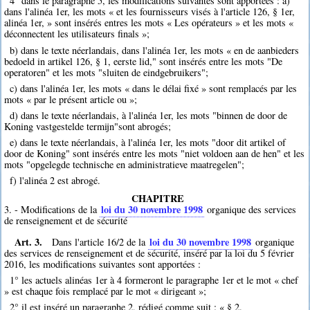
4° dans le paragraphe 5, les modifications suivantes sont apportées : a)
dans l'alinéa 1er, les mots « et les fournisseurs visés à l'article 126, § 1er,
alinéa 1er, » sont insérés entres les mots « Les opérateurs » et les mots «
déconnectent les utilisateurs finals »;
b) dans le texte néerlandais, dans l'alinéa 1er, les mots « en de aanbieders
bedoeld in artikel 126, § 1, eerste lid," sont insérés entre les mots "De
operatoren" et les mots "sluiten de eindgebruikers";
c) dans l'alinéa 1er, les mots « dans le délai fixé » sont remplacés par les
mots « par le présent article ou »;
d) dans le texte néerlandais, à l'alinéa 1er, les mots "binnen de door de
Koning vastgestelde termijn"sont abrogés;
e) dans le texte néerlandais, à l'alinéa 1er, les mots "door dit artikel of
door de Koning" sont insérés entre les mots "niet voldoen aan de hen" et les
mots "opgelegde technische en administratieve maatregelen";
f) l'alinéa 2 est abrogé.
CHAPITRE
loi du 30 novembre 1998
3. - Modifications de la
organique des services
de renseignement et de sécurité
Art. 3.
loi du 30 novembre 1998
Dans l'article 16/2 de la
organique
des services de renseignement et de sécurité, inséré par la loi du 5 février
2016, les modifications suivantes sont apportées :
1° les actuels alinéas 1er à 4 formeront le paragraphe 1er et le mot « chef
» est chaque fois remplacé par le mot « dirigeant »;
2° il est inséré un paragraphe 2, rédigé comme suit : « § 2.