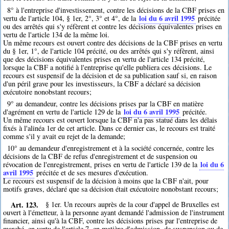
8° à l'entreprise d'investissement, contre les décisions de la CBF prises en
loi du 6 avril 1995
vertu de l'article 104, § 1er, 2°, 3° et 4°, de la
précitée
ou des arrêtés qui s'y réfèrent et contre les décisions équivalentes prises en
vertu de l'article 134 de la même loi.
Un même recours est ouvert contre des décisions de la CBF prises en vertu
du § 1er, 1°, de l'article 104 précité, ou des arrêtés qui s'y réfèrent, ainsi
que des décisions équivalentes prises en vertu de l'article 134 précité,
lorsque la CBF a notifié à l'entreprise qu'elle publiera ces décisions. Le
recours est suspensif de la décision et de sa publication sauf si, en raison
d'un péril grave pour les investisseurs, la CBF a déclaré sa décision
exécutoire nonobstant recours;
9° au demandeur, contre les décisions prises par la CBF en matière
loi du 6 avril 1995
d'agrément en vertu de l'article 129 de la
précitée.
Un même recours est ouvert lorsque la CBF n'a pas statué dans les délais
fixés à l'alinéa 1er de cet article. Dans ce dernier cas, le recours est traité
comme s'il y avait eu rejet de la demande;
10° au demandeur d'enregistrement et à la société concernée, contre les
décisions de la CBF de refus d'enregistrement et de suspension ou
loi du 6
révocation de l'enregistrement, prises en vertu de l'article 139 de la
avril 1995
précitée et de ses mesures d'exécution.
Le recours est suspensif de la décision à moins que la CBF n'ait, pour
motifs graves, déclaré que sa décision était exécutoire nonobstant recours;
Art. 123.
§ 1er. Un recours auprès de la cour d'appel de Bruxelles est
ouvert à l'émetteur, à la personne ayant demandé l'admission de l'instrument
financier, ainsi qu'à la CBF, contre les décisions prises par l'entreprise de
marché, en vertu de l'article 7, en matière d'admission, de suspension ou de