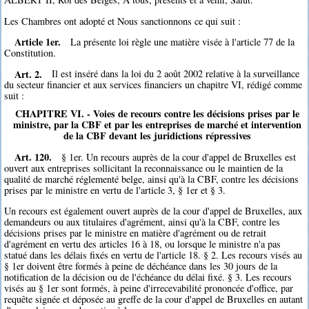
Les Chambres ont adopté et Nous sanctionnons ce qui suit :
Article 1er.
La présente loi règle une matière visée à l'article 77 de la
Constitution.
Art. 2.
Il est inséré dans la loi du 2 août 2002 relative à la surveillance
du secteur financier et aux services financiers un chapitre VI, rédigé comme
suit :
CHAPITRE VI. - Voies de recours contre les décisions prises par le
ministre, par la CBF et par les entreprises de marché et intervention
de la CBF devant les juridictions répressives
Art. 120.
§ 1er. Un recours auprès de la cour d'appel de Bruxelles est
ouvert aux entreprises sollicitant la reconnaissance ou le maintien de la
qualité de marché réglementé belge, ainsi qu'à la CBF, contre les décisions
prises par le ministre en vertu de l'article 3, § 1er et § 3.
Un recours est également ouvert auprès de la cour d'appel de Bruxelles, aux
demandeurs ou aux titulaires d'agrément, ainsi qu'à la CBF, contre les
décisions prises par le ministre en matière d'agrément ou de retrait
d'agrément en vertu des articles 16 à 18, ou lorsque le ministre n'a pas
statué dans les délais fixés en vertu de l'article 18. § 2. Les recours visés au
§ 1er doivent être formés à peine de déchéance dans les 30 jours de la
notification de la décision ou de l'échéance du délai fixé. § 3. Les recours
visés au § 1er sont formés, à peine d'irrecevabilité prononcée d'office, par
requête signée et déposée au greffe de la cour d'appel de Bruxelles en autant