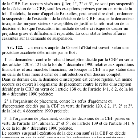
de la CBF. Les recours visés aux § 1er, 1°, 2° et 3°, ne sont pas suspensifs
de la décision de la CBF, sauf les exceptions prévues par ou en vertu de la
loi. Toutefois, la cour d'appel de Bruxelles, peut avant dire droit, ordonner
la suspension de l'exécution de la décision de la CBF lorsque le demandeur
invoque des moyens sérieux susceptibles de justifier la réformation de la
décision et lorsque l'exécution immédiate de celle-ci risque de causer un
préjudice grave et difficilement réparable. La cour statue toutes affaires
cessantes sur la demande de suspension.
Art. 122.
Un recours auprès du Conseil d'Etat est ouvert, selon une
procédure accélérée déterminée par le Roi :
1° au demandeur, contre le refus d'inscription décidé par la CBF en vertu
des articles 120 et 121 de la loi du 4 décembre 1990 relative aux opérations
financières et aux marchés financiers, ou lorsque la CBF n'a pas statué dans
un délai de trois mois à dater de l'introduction d'un dossier complet.
Dans ce dernier cas, la demande d'inscription est censée rejetée. Un même
recours est ouvert à l'organisme de placement contre le refus d'inscription
décidé par la CBF en vertu de l'article 138 ou de l'article 141, § 2, de la loi
du 4 décembre 1990 précitée;
2° à l'organisme de placement, contre les refus d'agrément ou
d'acceptation décidés par la CBF en vertu de l'article 120, § 2, 1°, 2° et 3°,
de la loi du 4 décembre 1990 précitée;
3° à l'organisme de placement, contre les décisions de la CBF prises en
vertu de l'article 134, alinéa 2, 2° et 5°, de l'article 139 et de l'article 141, §
3, de la loi du 4 décembre 1990 précitée.
Le recours suspend l'exécution de la décision sauf si la CBF en décide
autrement en cas de péril grave pour les créanciers ou les participants;