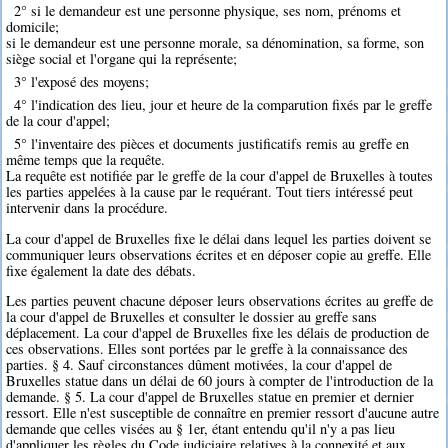
2° si le demandeur est une personne physique, ses nom, prénoms et
domicile;
si le demandeur est une personne morale, sa dénomination, sa forme, son
siège social et l'organe qui la représente;
3° l'exposé des moyens;
4° l'indication des lieu, jour et heure de la comparution fixés par le greffe
de la cour d'appel;
5° l'inventaire des pièces et documents justificatifs remis au greffe en
même temps que la requête.
La requête est notifiée par le greffe de la cour d'appel de Bruxelles à toutes
les parties appelées à la cause par le requérant. Tout tiers intéressé peut
intervenir dans la procédure.
La cour d'appel de Bruxelles fixe le délai dans lequel les parties doivent se
communiquer leurs observations écrites et en déposer copie au greffe. Elle
fixe également la date des débats.
Les parties peuvent chacune déposer leurs observations écrites au greffe de
la cour d'appel de Bruxelles et consulter le dossier au greffe sans
déplacement. La cour d'appel de Bruxelles fixe les délais de production de
ces observations. Elles sont portées par le greffe à la connaissance des
parties. § 4. Sauf circonstances dûment motivées, la cour d'appel de
Bruxelles statue dans un délai de 60 jours à compter de l'introduction de la
demande. § 5. La cour d'appel de Bruxelles statue en premier et dernier
ressort. Elle n'est susceptible de connaître en premier ressort d'aucune autre
demande que celles visées au § 1er, étant entendu qu'il n'y a pas lieu
d'appliquer les règles du Code judiciaire relatives à la connexité et aux