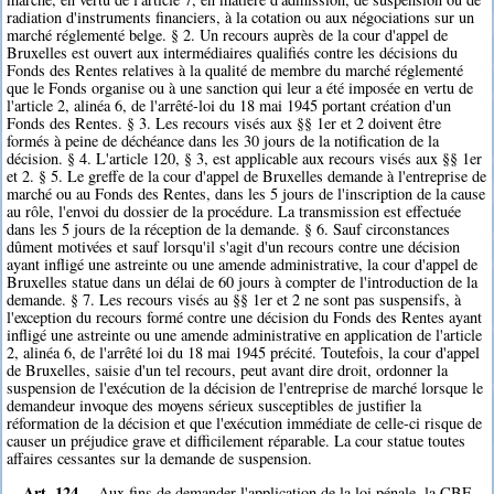
radiation d'instruments financiers, à la cotation ou aux négociations sur un
marché réglementé belge. § 2. Un recours auprès de la cour d'appel de
Bruxelles est ouvert aux intermédiaires qualifiés contre les décisions du
Fonds des Rentes relatives à la qualité de membre du marché réglementé
que le Fonds organise ou à une sanction qui leur a été imposée en vertu de
l'article 2, alinéa 6, de l'arrêté-loi du 18 mai 1945 portant création d'un
Fonds des Rentes. § 3. Les recours visés aux §§ 1er et 2 doivent être
formés à peine de déchéance dans les 30 jours de la notification de la
décision. § 4. L'article 120, § 3, est applicable aux recours visés aux §§ 1er
et 2. § 5. Le greffe de la cour d'appel de Bruxelles demande à l'entreprise de
marché ou au Fonds des Rentes, dans les 5 jours de l'inscription de la cause
au rôle, l'envoi du dossier de la procédure. La transmission est effectuée
dans les 5 jours de la réception de la demande. § 6. Sauf circonstances
dûment motivées et sauf lorsqu'il s'agit d'un recours contre une décision
ayant infligé une astreinte ou une amende administrative, la cour d'appel de
Bruxelles statue dans un délai de 60 jours à compter de l'introduction de la
demande. § 7. Les recours visés au §§ 1er et 2 ne sont pas suspensifs, à
l'exception du recours formé contre une décision du Fonds des Rentes ayant
infligé une astreinte ou une amende administrative en application de l'article
2, alinéa 6, de l'arrêté loi du 18 mai 1945 précité. Toutefois, la cour d'appel
de Bruxelles, saisie d'un tel recours, peut avant dire droit, ordonner la
suspension de l'exécution de la décision de l'entreprise de marché lorsque le
demandeur invoque des moyens sérieux susceptibles de justifier la
réformation de la décision et que l'exécution immédiate de celle-ci risque de
causer un préjudice grave et difficilement réparable. La cour statue toutes
affaires cessantes sur la demande de suspension.
Art. 124.
Aux fins de demander l'application de la loi pénale, la CBF