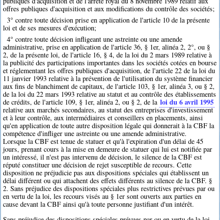
publiques d'acquisition et de l'arrêté royal du 8 novembre 1989 relatif aux
offres publiques d'acquisition et aux modifications du contrôle des sociétés;
3° contre toute décision prise en application de l'article 10 de la présente
loi et de ses mesures d'exécution;
4° contre toute décision infligeant une astreinte ou une amende
administrative, prise en application de l'article 36, § 1er, alinéa 2, 2°, ou §
2, de la présente loi, de l'article 16, § 4, de la loi du 2 mars 1989 relative à
la publicité des participations importantes dans les sociétés cotées en bourse
et réglementant les offres publiques d'acquisition, de l'article 22 de la loi du
11 janvier 1993 relative à la prévention de l'utilisation du système financier
aux fins de blanchiment de capitaux, de l'article 103, § 1er, alinéa 3, ou § 2,
de la loi du 22 mars 1993 relative au statut et au contrôle des établissements
loi du 6 avril 1995
de crédits, de l'article 109, § 1er, alinéa 2, ou § 2, de la
relative aux marchés secondaires, au statut des entreprises d'investissement
et à leur contrôle, aux intermédiaires et conseillers en placements, ainsi
qu'en application de toute autre disposition légale qui donnerait à la CBF la
compétence d'infliger une astreinte ou une amende administrative.
Lorsque la CBF est tenue de statuer et qu'à l'expiration d'un délai de 45
jours, prenant cours à la mise en demeure de statuer qui lui est notifiée par
un intéressé, il n'est pas intervenu de décision, le silence de la CBF est
réputé constituer une décision de rejet susceptible de recours. Cette
disposition ne préjudicie pas aux dispositions spéciales qui établissent un
délai différent ou qui attachent des effets différents au silence de la CBF. §
2. Sans préjudice des dispositions spéciales plus restrictives prévues par ou
en vertu de la loi, les recours visés au § 1er sont ouverts aux parties en
cause devant la CBF ainsi qu'à toute personne justifiant d'un intérêt.
Sans préjudice des dispositions spéciales prévues par ou en vertu de la loi,