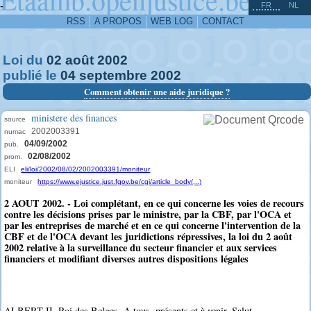
^
-
FR
NL
RSS
A PROPOS
WEB LOG
CONTACT
Loi du
02
août
2002
publié le
04
septembre
2002
Comment obtenir une aide juridique ?
ministere des finances
source
2002003391
numac
04/09/2002
pub.
02/08/2002
prom.
ELI
eli/loi/2002/08/02/2002003391/moniteur
moniteur
https://www.ejustice.just.fgov.be/cgi/article_body(...)
2 AOUT 2002. - Loi complétant, en ce qui concerne les voies de recours
contre les décisions prises par le ministre, par la CBF, par l'OCA et
par les entreprises de marché et en ce qui concerne l'intervention de la
CBF et de l'OCA devant les juridictions répressives, la loi du 2 août
2002 relative à la surveillance du secteur financier et aux services
financiers et modifiant diverses autres dispositions légales
ALBERT II, Roi des Belges, A tous, présents et à venir, Salut.