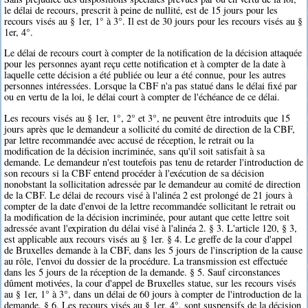
le délai de recours, prescrit à peine de nullité, est de 15 jours pour les
recours visés au § 1er, 1° à 3°. Il est de 30 jours pour les recours visés au §
1er, 4°.
Le délai de recours court à compter de la notification de la décision attaquée
pour les personnes ayant reçu cette notification et à compter de la date à
laquelle cette décision a été publiée ou leur a été connue, pour les autres
personnes intéressées. Lorsque la CBF n'a pas statué dans le délai fixé par
ou en vertu de la loi, le délai court à compter de l'échéance de ce délai.
Les recours visés au § 1er, 1°, 2° et 3°, ne peuvent être introduits que 15
jours après que le demandeur a sollicité du comité de direction de la CBF,
par lettre recommandée avec accusé de réception, le retrait ou la
modification de la décision incriminée, sans qu'il soit satisfait à sa
demande. Le demandeur n'est toutefois pas tenu de retarder l'introduction de
son recours si la CBF entend procéder à l'exécution de sa décision
nonobstant la sollicitation adressée par le demandeur au comité de direction
de la CBF. Le délai de recours visé à l'alinéa 2 est prolongé de 21 jours à
compter de la date d'envoi de la lettre recommandée sollicitant le retrait ou
la modification de la décision incriminée, pour autant que cette lettre soit
adressée avant l'expiration du délai visé à l'alinéa 2. § 3. L'article 120, § 3,
est applicable aux recours visés au § 1er. § 4. Le greffe de la cour d'appel
de Bruxelles demande à la CBF, dans les 5 jours de l'inscription de la cause
au rôle, l'envoi du dossier de la procédure. La transmission est effectuée
dans les 5 jours de la réception de la demande. § 5. Sauf circonstances
dûment motivées, la cour d'appel de Bruxelles statue, sur les recours visés
au § 1er, 1° à 3°, dans un délai de 60 jours à compter de l'introduction de la
demande. § 6. Les recours visés au § 1er, 4°, sont suspensifs de la décision