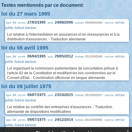
Textes mentionnés par ce document:
loi du 27 mars 1995
loi
service
27/03/1995
24/08/2006
2006000484
type
prom.
pub.
numac
source
public federal interieur
Loi relative à l'intermédiation en assurances et en réassurances et à la
distribution d'assurances. - Traduction allemande
loi du 06 avril 1995
loi
service
06/04/1995
29/05/2012
2012000346
type
prom.
pub.
numac
source
public federal interieur
Loi organisant la commission parlementaire de concertation prévue à
l'article 82 de la Constitution et modifiant les lois coordonnées sur le
Conseil d'Etat. - Coordination officieuse en langue allemande
loi du 09 juillet 1975
loi
service
09/07/1975
23/10/2015
2015000557
type
prom.
pub.
numac
source
public federal interieur
Loi relative au contrôle des entreprises d'assurances. - Traduction
allemande de dispositions modificatives
loi
service
09/07/1975
24/12/2014
2014000890
type
prom.
pub.
numac
source
public federal interieur
x
Loi relative au contrôle des entreprises d'assurances. - Coordination