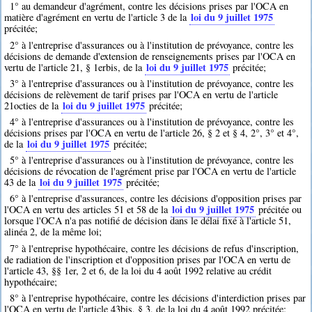
1° au demandeur d'agrément, contre les décisions prises par l'OCA en
loi du 9 juillet 1975
matière d'agrément en vertu de l'article 3 de la
précitée;
2° à l'entreprise d'assurances ou à l'institution de prévoyance, contre les
décisions de demande d'extension de renseignements prises par l'OCA en
loi du 9 juillet 1975
vertu de l'article 21, § 1erbis, de la
précitée;
3° à l'entreprise d'assurances ou à l'institution de prévoyance, contre les
décisions de relèvement de tarif prises par l'OCA en vertu de l'article
loi du 9 juillet 1975
21octies de la
précitée;
4° à l'entreprise d'assurances ou à l'institution de prévoyance, contre les
décisions prises par l'OCA en vertu de l'article 26, § 2 et § 4, 2°, 3° et 4°,
loi du 9 juillet 1975
de la
précitée;
5° à l'entreprise d'assurances ou à l'institution de prévoyance, contre les
décisions de révocation de l'agrément prise par l'OCA en vertu de l'article
loi du 9 juillet 1975
43 de la
précitée;
6° à l'entreprise d'assurances, contre les décisions d'opposition prises par
loi du 9 juillet 1975
l'OCA en vertu des articles 51 et 58 de la
précitée ou
lorsque l'OCA n'a pas notifié de décision dans le délai fixé à l'article 51,
alinéa 2, de la même loi;
7° à l'entreprise hypothécaire, contre les décisions de refus d'inscription,
de radiation de l'inscription et d'opposition prises par l'OCA en vertu de
l'article 43, §§ 1er, 2 et 6, de la loi du 4 août 1992 relative au crédit
hypothécaire;
8° à l'entreprise hypothécaire, contre les décisions d'interdiction prises par
l'OCA en vertu de l'article 43bis, § 3, de la loi du 4 août 1992 précitée;