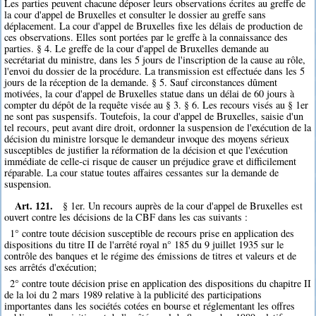
Les parties peuvent chacune déposer leurs observations écrites au greffe de
la cour d'appel de Bruxelles et consulter le dossier au greffe sans
déplacement. La cour d'appel de Bruxelles fixe les délais de production de
ces observations. Elles sont portées par le greffe à la connaissance des
parties. § 4. Le greffe de la cour d'appel de Bruxelles demande au
secrétariat du ministre, dans les 5 jours de l'inscription de la cause au rôle,
l'envoi du dossier de la procédure. La transmission est effectuée dans les 5
jours de la réception de la demande. § 5. Sauf circonstances dûment
motivées, la cour d'appel de Bruxelles statue dans un délai de 60 jours à
compter du dépôt de la requête visée au § 3. § 6. Les recours visés au § 1er
ne sont pas suspensifs. Toutefois, la cour d'appel de Bruxelles, saisie d'un
tel recours, peut avant dire droit, ordonner la suspension de l'exécution de la
décision du ministre lorsque le demandeur invoque des moyens sérieux
susceptibles de justifier la réformation de la décision et que l'exécution
immédiate de celle-ci risque de causer un préjudice grave et difficilement
réparable. La cour statue toutes affaires cessantes sur la demande de
suspension.
Art. 121.
§ 1er. Un recours auprès de la cour d'appel de Bruxelles est
ouvert contre les décisions de la CBF dans les cas suivants :
1° contre toute décision susceptible de recours prise en application des
dispositions du titre II de l'arrêté royal n° 185 du 9 juillet 1935 sur le
contrôle des banques et le régime des émissions de titres et valeurs et de
ses arrêtés d'exécution;
2° contre toute décision prise en application des dispositions du chapitre II
de la loi du 2 mars 1989 relative à la publicité des participations
importantes dans les sociétés cotées en bourse et réglementant les offres