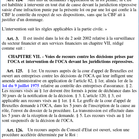
est habilitée à intervenir en tout état de cause devant la juridiction répressive
saisie d'une infraction punie par la présente loi ou par une loi qui confie à la
CBF le contrôle du respect de ses dispositions, sans que la CBF ait à
justifier d'un dommage.
L'intervention suit les règles applicables à la partie civile. »
Art. 3.
Il est inséré dans la loi du 2 août 2002 relative à la surveillance
du secteur financier et aux services financiers un chapitre VII, rédigé
comme suit :
CHAPITRE VII. - Voies de recours contre les décisions prises par
l'OCA et intervention de l'OCA devant les juridictions répressives.
Art. 125.
§ 1er. Un recours auprès de la cour d'appel de Bruxelles est
ouvert aux entreprises contre les décisions de l'OCA qui leur infligent une
amende administrative en application de l'article 82, § 1er, alinéa 1er de la
loi du 9 juillet 1975
relative au contrôle des entreprises d'assurance. § 2.
Les recours visés au § 1er doivent être formés à peine de déchéance dans les
30 jours de la notification de la décision. § 3. L'article 120, § 3, est
applicable aux recours visés au § 1er. § 4. Le greffe de la cour d'appel de
Bruxelles demande à l'OCA, dans les 5 jours de l'inscription de la cause au
rôle, l'envoi du dossier de la procédure. La transmission est effectuée dans
les 5 jours de la réception de la demande. § 5. Les recours visés au § 1er
sont suspensifs de la décision de l'OCA.
Art. 126.
Un recours auprès du Conseil d'Etat est ouvert, selon une
procédure accélérée déterminée par le Roi :