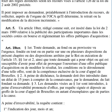
fixer des règles distinctes selon les recours visés à l'article 126 de la loi du
2 août 2002 précitée.
Il peut imposer au demandeur, préalablement à l'introduction du recours, de
solliciter, auprès de l'organe de l'OCA qu'Il détermine, le retrait ou la
modification de la décision incriminée. »
Art. 5.
Un article 18ter, rédigé comme suit, est inséré dans la loi du 2
mars 1989 relative à la publicité des participations importantes dans les
sociétés cotées en bourse et réglementant les offres publiques d'acquisition :
«
Art. 18ter.
§ 1er. Toute demande, au fond ou au provisoire vu
l'urgence, fondée en tout ou en partie sur une ou plusieurs dispositions du
présent chapitre ou des dispositions arrêtées par le Roi en exécution de
l'article 15, §§ 1er et 2, ainsi que toute demande qui a pour objet ou qui est
susceptible d'avoir pour effet de provoquer l'ouverture d'une offre publique
d'acquisition ou de modifier le résultat, les conditions ou le déroulement
d'une telle offre, sont de la compétence exclusive de la cour d'appel de
Bruxelles. § 2. A peine de déchéance, la demande doit être introduite dans
un délai de 15 jours à compter de la connaissance, par le demandeur, du fait
fondant sa demande. § 3. Les demandes visées au § 1er sont introduites, à
peine d'irrecevabilité prononcée d'office, par requête signée et déposée au
greffe de la cour d'appel de Bruxelles en autant d'exemplaires que de parties
à la cause.
A peine d'irrecevabilité, la requête contient :
1° l'indication des jour, mois et an;