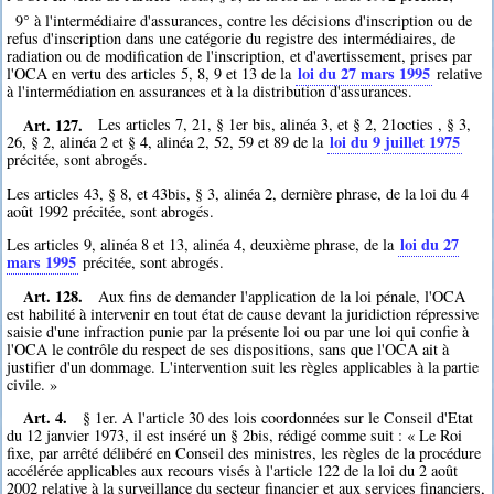
9° à l'intermédiaire d'assurances, contre les décisions d'inscription ou de
refus d'inscription dans une catégorie du registre des intermédiaires, de
radiation ou de modification de l'inscription, et d'avertissement, prises par
loi du 27 mars 1995
l'OCA en vertu des articles 5, 8, 9 et 13 de la
relative
à l'intermédiation en assurances et à la distribution d'assurances.
Art. 127.
Les articles 7, 21, § 1er bis, alinéa 3, et § 2, 21octies , § 3,
loi du 9 juillet 1975
26, § 2, alinéa 2 et § 4, alinéa 2, 52, 59 et 89 de la
précitée, sont abrogés.
Les articles 43, § 8, et 43bis, § 3, alinéa 2, dernière phrase, de la loi du 4
août 1992 précitée, sont abrogés.
loi du 27
Les articles 9, alinéa 8 et 13, alinéa 4, deuxième phrase, de la
mars 1995
précitée, sont abrogés.
Art. 128.
Aux fins de demander l'application de la loi pénale, l'OCA
est habilité à intervenir en tout état de cause devant la juridiction répressive
saisie d'une infraction punie par la présente loi ou par une loi qui confie à
l'OCA le contrôle du respect de ses dispositions, sans que l'OCA ait à
justifier d'un dommage. L'intervention suit les règles applicables à la partie
civile. »
Art. 4.
§ 1er. A l'article 30 des lois coordonnées sur le Conseil d'Etat
du 12 janvier 1973, il est inséré un § 2bis, rédigé comme suit : « Le Roi
fixe, par arrêté délibéré en Conseil des ministres, les règles de la procédure
accélérée applicables aux recours visés à l'article 122 de la loi du 2 août
2002 relative à la surveillance du secteur financier et aux services financiers,