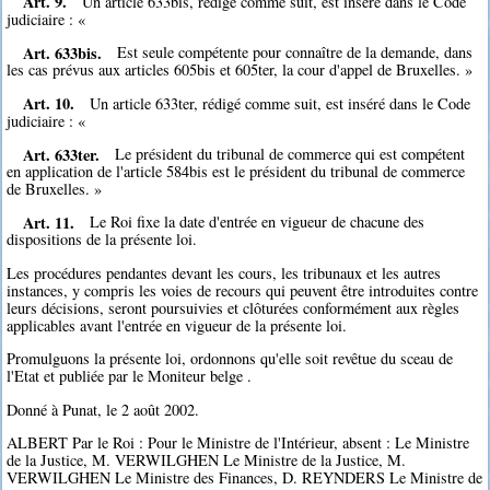
Art. 9.
Un article 633bis, rédigé comme suit, est inséré dans le Code
judiciaire : «
Art. 633bis.
Est seule compétente pour connaître de la demande, dans
les cas prévus aux articles 605bis et 605ter, la cour d'appel de Bruxelles. »
Art. 10.
Un article 633ter, rédigé comme suit, est inséré dans le Code
judiciaire : «
Art. 633ter.
Le président du tribunal de commerce qui est compétent
en application de l'article 584bis est le président du tribunal de commerce
de Bruxelles. »
Art. 11.
Le Roi fixe la date d'entrée en vigueur de chacune des
dispositions de la présente loi.
Les procédures pendantes devant les cours, les tribunaux et les autres
instances, y compris les voies de recours qui peuvent être introduites contre
leurs décisions, seront poursuivies et clôturées conformément aux règles
applicables avant l'entrée en vigueur de la présente loi.
Promulguons la présente loi, ordonnons qu'elle soit revêtue du sceau de
l'Etat et publiée par le Moniteur belge .
Donné à Punat, le 2 août 2002.
ALBERT Par le Roi : Pour le Ministre de l'Intérieur, absent : Le Ministre
de la Justice, M. VERWILGHEN Le Ministre de la Justice, M.
VERWILGHEN Le Ministre des Finances, D. REYNDERS Le Ministre de