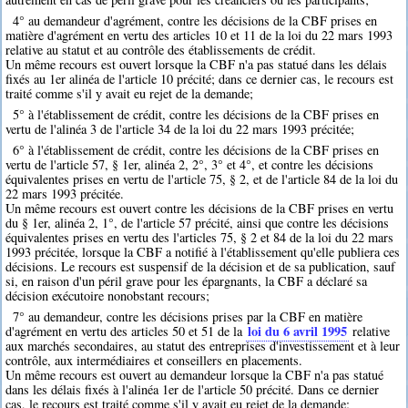
4° au demandeur d'agrément, contre les décisions de la CBF prises en
matière d'agrément en vertu des articles 10 et 11 de la loi du 22 mars 1993
relative au statut et au contrôle des établissements de crédit.
Un même recours est ouvert lorsque la CBF n'a pas statué dans les délais
fixés au 1er alinéa de l'article 10 précité; dans ce dernier cas, le recours est
traité comme s'il y avait eu rejet de la demande;
5° à l'établissement de crédit, contre les décisions de la CBF prises en
vertu de l'alinéa 3 de l'article 34 de la loi du 22 mars 1993 précitée;
6° à l'établissement de crédit, contre les décisions de la CBF prises en
vertu de l'article 57, § 1er, alinéa 2, 2°, 3° et 4°, et contre les décisions
équivalentes prises en vertu de l'article 75, § 2, et de l'article 84 de la loi du
22 mars 1993 précitée.
Un même recours est ouvert contre les décisions de la CBF prises en vertu
du § 1er, alinéa 2, 1°, de l'article 57 précité, ainsi que contre les décisions
équivalentes prises en vertu des l'articles 75, § 2 et 84 de la loi du 22 mars
1993 précitée, lorsque la CBF a notifié à l'établissement qu'elle publiera ces
décisions. Le recours est suspensif de la décision et de sa publication, sauf
si, en raison d'un péril grave pour les épargnants, la CBF a déclaré sa
décision exécutoire nonobstant recours;
7° au demandeur, contre les décisions prises par la CBF en matière
loi du 6 avril 1995
d'agrément en vertu des articles 50 et 51 de la
relative
aux marchés secondaires, au statut des entreprises d'investissement et à leur
contrôle, aux intermédiaires et conseillers en placements.
Un même recours est ouvert au demandeur lorsque la CBF n'a pas statué
dans les délais fixés à l'alinéa 1er de l'article 50 précité. Dans ce dernier
cas, le recours est traité comme s'il y avait eu rejet de la demande;