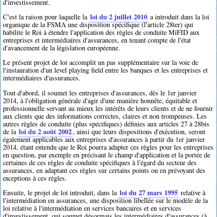
d'investissement.
loi du 2 juillet 2010
C'est la raison pour laquelle la
a introduit dans la loi
organique de la FSMA une disposition spécifique (l'article 28ter) qui
habilite le Roi à étendre l'application des règles de conduite MiFID aux
entreprises et intermédiaires d'assurances, en tenant compte de l'état
d'avancement de la législation européenne.
Le présent projet de loi accomplit un pas supplémentaire sur la voie de
l'instauration d'un level playing field entre les banques et les entreprises et
intermédiaires d'assurances.
Tout d'abord, il soumet les entreprises d'assurances, dès le 1er janvier
2014, à l'obligation générale d'agir d'une manière honnête, équitable et
professionnelle servant au mieux les intérêts de leurs clients et de ne fournir
aux clients que des informations correctes, claires et non trompeuses. Les
autres règles de conduite (plus spécifiques) définies aux articles 27 à 28bis
loi du 2 août 2002
de la
, ainsi que leurs dispositions d'exécution, seront
également applicables aux entreprises d'assurances à partir du 1er janvier
2014, étant entendu que le Roi pourra adapter ces règles pour les entreprises
en question, par exemple en précisant le champ d'application et la portée de
certaines de ces règles de conduite spécifiques à l'égard du secteur des
assurances, en adaptant ces règles sur certains points ou en prévoyant des
exceptions à ces règles.
loi du 27 mars 1995
Ensuite, le projet de loi introduit, dans la
relative à
l'intermédiation en assurances, une disposition libellée sur le modèle de la
loi relative à l'intermédiation en services bancaires et en services
d'investissement, qui soumet désormais les intermédiaires d'assurances (à