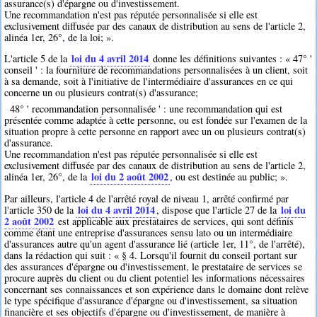
assurance(s) d'épargne ou d'investissement.
Une recommandation n'est pas réputée personnalisée si elle est
exclusivement diffusée par des canaux de distribution au sens de l'article 2,
alinéa 1er, 26°, de la loi; ».
loi du 4 avril 2014
L'article 5 de la
donne les définitions suivantes : « 47° '
conseil ' : la fourniture de recommandations personnalisées à un client, soit
à sa demande, soit à l'initiative de l'intermédiaire d'assurances en ce qui
concerne un ou plusieurs contrat(s) d'assurance;
48° ' recommandation personnalisée ' : une recommandation qui est
présentée comme adaptée à cette personne, ou est fondée sur l'examen de la
situation propre à cette personne en rapport avec un ou plusieurs contrat(s)
d'assurance.
Une recommandation n'est pas réputée personnalisée si elle est
exclusivement diffusée par des canaux de distribution au sens de l'article 2,
loi du 2 août 2002
alinéa 1er, 26°, de la
, ou est destinée au public; ».
Par ailleurs, l'article 4 de l'arrêté royal de niveau 1, arrêté confirmé par
loi du 4 avril 2014
loi du
l'article 350 de la
, dispose que l'article 27 de la
2 août 2002
est applicable aux prestataires de services, qui sont définis
comme étant une entreprise d'assurances sensu lato ou un intermédiaire
d'assurances autre qu'un agent d'assurance lié (article 1er, 11°, de l'arrêté),
dans la rédaction qui suit : « § 4. Lorsqu'il fournit du conseil portant sur
des assurances d'épargne ou d'investissement, le prestataire de services se
procure auprès du client ou du client potentiel les informations nécessaires
concernant ses connaissances et son expérience dans le domaine dont relève
le type spécifique d'assurance d'épargne ou d'investissement, sa situation
financière et ses objectifs d'épargne ou d'investissement, de manière à