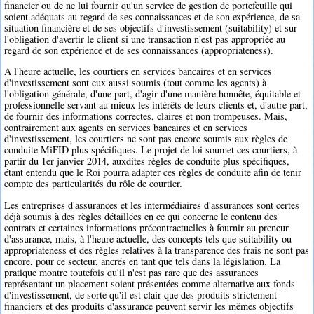
financier ou de ne lui fournir qu'un service de gestion de portefeuille qui
soient adéquats au regard de ses connaissances et de son expérience, de sa
situation financière et de ses objectifs d'investissement (suitability) et sur
l'obligation d'avertir le client si une transaction n'est pas appropriée au
regard de son expérience et de ses connaissances (appropriateness).
A l'heure actuelle, les courtiers en services bancaires et en services
d'investissement sont eux aussi soumis (tout comme les agents) à
l'obligation générale, d'une part, d'agir d'une manière honnête, équitable et
professionnelle servant au mieux les intérêts de leurs clients et, d'autre part,
de fournir des informations correctes, claires et non trompeuses. Mais,
contrairement aux agents en services bancaires et en services
d'investissement, les courtiers ne sont pas encore soumis aux règles de
conduite MiFID plus spécifiques. Le projet de loi soumet ces courtiers, à
partir du 1er janvier 2014, auxdites règles de conduite plus spécifiques,
étant entendu que le Roi pourra adapter ces règles de conduite afin de tenir
compte des particularités du rôle de courtier.
Les entreprises d'assurances et les intermédiaires d'assurances sont certes
déjà soumis à des règles détaillées en ce qui concerne le contenu des
contrats et certaines informations précontractuelles à fournir au preneur
d'assurance, mais, à l'heure actuelle, des concepts tels que suitability ou
appropriateness et des règles relatives à la transparence des frais ne sont pas
encore, pour ce secteur, ancrés en tant que tels dans la législation. La
pratique montre toutefois qu'il n'est pas rare que des assurances
représentant un placement soient présentées comme alternative aux fonds
d'investissement, de sorte qu'il est clair que des produits strictement
financiers et des produits d'assurance peuvent servir les mêmes objectifs