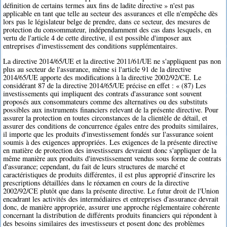
définition de certains termes aux fins de ladite directive » n'est pas
applicable en tant que telle au secteur des assurances et elle n'empêche dès
lors pas le législateur belge de prendre, dans ce secteur, des mesures de
protection du consommateur, indépendamment des cas dans lesquels, en
vertu de l'article 4 de cette directive, il est possible d'imposer aux
entreprises d'investissement des conditions supplémentaires.
La directive 2014/65/UE et la directive 2011/61/UE ne s'appliquent pas non
plus au secteur de l'assurance, même si l'article 91 de la directive
2014/65/UE apporte des modifications à la directive 2002/92/CE. Le
considérant 87 de la directive 2014/65/UE précise en effet : « (87) Les
investissements qui impliquent des contrats d'assurance sont souvent
proposés aux consommateurs comme des alternatives ou des substituts
possibles aux instruments financiers relevant de la présente directive. Pour
assurer la protection en toutes circonstances de la clientèle de détail, et
assurer des conditions de concurrence égales entre des produits similaires,
il importe que les produits d'investissement fondés sur l'assurance soient
soumis à des exigences appropriées. Les exigences de la présente directive
en matière de protection des investisseurs devraient donc s'appliquer de la
même manière aux produits d'investissement vendus sous forme de contrats
d'assurance; cependant, du fait de leurs structures de marché et
caractéristiques de produits différentes, il est plus approprié d'inscrire les
prescriptions détaillées dans le réexamen en cours de la directive
2002/92/CE plutôt que dans la présente directive. Le futur droit de l'Union
encadrant les activités des intermédiaires et entreprises d'assurance devrait
donc, de manière appropriée, assurer une approche réglementaire cohérente
concernant la distribution de différents produits financiers qui répondent à
des besoins similaires des investisseurs et posent donc des problèmes