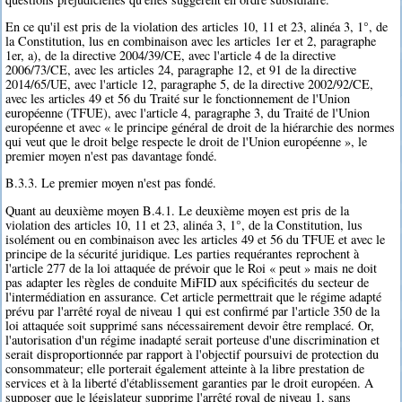
En ce qu'il est pris de la violation des articles 10, 11 et 23, alinéa 3, 1°, de
la Constitution, lus en combinaison avec les articles 1er et 2, paragraphe
1er, a), de la directive 2004/39/CE, avec l'article 4 de la directive
2006/73/CE, avec les articles 24, paragraphe 12, et 91 de la directive
2014/65/UE, avec l'article 12, paragraphe 5, de la directive 2002/92/CE,
avec les articles 49 et 56 du Traité sur le fonctionnement de l'Union
européenne (TFUE), avec l'article 4, paragraphe 3, du Traité de l'Union
européenne et avec « le principe général de droit de la hiérarchie des normes
qui veut que le droit belge respecte le droit de l'Union européenne », le
premier moyen n'est pas davantage fondé.
B.3.3. Le premier moyen n'est pas fondé.
Quant au deuxième moyen B.4.1. Le deuxième moyen est pris de la
violation des articles 10, 11 et 23, alinéa 3, 1°, de la Constitution, lus
isolément ou en combinaison avec les articles 49 et 56 du TFUE et avec le
principe de la sécurité juridique. Les parties requérantes reprochent à
l'article 277 de la loi attaquée de prévoir que le Roi « peut » mais ne doit
pas adapter les règles de conduite MiFID aux spécificités du secteur de
l'intermédiation en assurance. Cet article permettrait que le régime adapté
prévu par l'arrêté royal de niveau 1 qui est confirmé par l'article 350 de la
loi attaquée soit supprimé sans nécessairement devoir être remplacé. Or,
l'autorisation d'un régime inadapté serait porteuse d'une discrimination et
serait disproportionnée par rapport à l'objectif poursuivi de protection du
consommateur; elle porterait également atteinte à la libre prestation de
services et à la liberté d'établissement garanties par le droit européen. A
supposer que le législateur supprime l'arrêté royal de niveau 1, sans