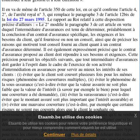
Il en va de même de l'article 350 de cette loi, en ce qu'il confirme l'article 4,
2°, de l'arrêté royal n° 3, qui remplace le paragraphe 3 de l'article 12bis de
loi du 27 mars 1995
la
. Le rapport au Roi relatif à cette disposition
précise d'ailleurs : « Le 2° modifie le paragraphe 3 de cet article en vertu
duquel l'intermédiaire d'assurances est tenu de déterminer, préalablement à
la conclusion d'un contrat d'assurance spécifique, les exigences et les
besoins du client, qu'il fournisse ou non un conseil, ainsi que de préciser les
raisons qui motivent tout conseil fourni au client quant à un contrat
d'assurance déterminé. Il est également expressément précisé que le contrat
d'assurance proposé au client doit répondre à ses besoins et exigences. Cette
précision poursuit les objectifs suivants, que tout intermédiaire d'assurances
doit garder à l'esprit dans le cadre de l'exercice de son activité
d'intermédiation en assurances pour servir au mieux les intérêts de ses
clients : (i) éviter que le client soit couvert plusieurs fois pour les mêmes
risques (phénomène des couvertures multiples), (ii) éviter le phénomène de
la sous-assurance (c'est-à-dire éviter que la valeur assurée ne soit plus
faible que la valeur de l'intérêt (à savoir par exemple le bien) pour lequel
une couverture a été demandée), (iii) éviter la surassurance (c'est-à-dire
éviter que le montant assuré soit plus important que l'intérêt assurable) et
(iv) éviter une mauvaise couverture (c'est-à-dire, par exemple que certains
risques ne soient pas couverts alors que le client le souhaite ou,
inversement, que le client soit couvert pour certains risques qu'il ne souhaite
x
Etaamb.be utilise des cookies
pas assurer). Par ailleurs, cette précision vise aussi à souligner que si la
détermination des besoins et des exigences du client peut être réalisée de
Etaamb.be utilise les cookies pour retenir votre préférence linguistique et
pour mieux comprendre comment etaamb.be est utilisé.
manière standardisée, par exemple en recourant à des questionnaires type
pour tous les clients (questionnaires qui peuvent le cas échéant être élaborés
Continuer
Plus de details
au sein des associations professionnelles concernées), cette standardisation