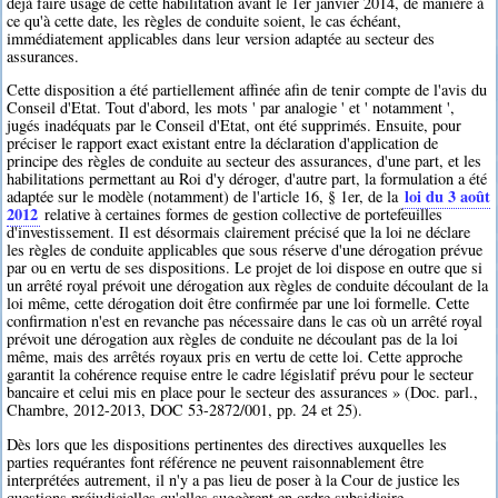
déjà faire usage de cette habilitation avant le 1er janvier 2014, de manière à
ce qu'à cette date, les règles de conduite soient, le cas échéant,
immédiatement applicables dans leur version adaptée au secteur des
assurances.
Cette disposition a été partiellement affinée afin de tenir compte de l'avis du
Conseil d'Etat. Tout d'abord, les mots ' par analogie ' et ' notamment ',
jugés inadéquats par le Conseil d'Etat, ont été supprimés. Ensuite, pour
préciser le rapport exact existant entre la déclaration d'application de
principe des règles de conduite au secteur des assurances, d'une part, et les
habilitations permettant au Roi d'y déroger, d'autre part, la formulation a été
loi du 3 août
adaptée sur le modèle (notamment) de l'article 16, § 1er, de la
2012
relative à certaines formes de gestion collective de portefeuilles
d'investissement. Il est désormais clairement précisé que la loi ne déclare
les règles de conduite applicables que sous réserve d'une dérogation prévue
par ou en vertu de ses dispositions. Le projet de loi dispose en outre que si
un arrêté royal prévoit une dérogation aux règles de conduite découlant de la
loi même, cette dérogation doit être confirmée par une loi formelle. Cette
confirmation n'est en revanche pas nécessaire dans le cas où un arrêté royal
prévoit une dérogation aux règles de conduite ne découlant pas de la loi
même, mais des arrêtés royaux pris en vertu de cette loi. Cette approche
garantit la cohérence requise entre le cadre législatif prévu pour le secteur
bancaire et celui mis en place pour le secteur des assurances » (Doc. parl.,
Chambre, 2012-2013, DOC 53-2872/001, pp. 24 et 25).
Dès lors que les dispositions pertinentes des directives auxquelles les
parties requérantes font référence ne peuvent raisonnablement être
interprétées autrement, il n'y a pas lieu de poser à la Cour de justice les
questions préjudicielles qu'elles suggèrent en ordre subsidiaire.