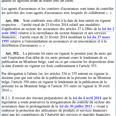
qualité ils agissent avant de traiter avec un client.
Les agents d'assurances et les courtiers d'assurances sont tenus de contrôler
les activités des sous-agents d'assurances avec lesquels ils collaborent ». «
Art. 350.
Sont confirmés avec effet à la date de leur entrée en vigueur
respective : - l'arrêté royal du 21 février 2014 relatif aux modalités
loi du 2
d'application au secteur des assurances des articles 27 à 28bis de la
août 2002
relative à la surveillance du secteur financier et aux services
loi du 27 mars
financiers; - l'arrêté royal du 21 février 2014 modifiant la
1995
relative à l'intermédiation en assurances et en réassurances et à la
distribution d'assurances ». «
Art. 352.
La présente loi entre en vigueur le premier jour du mois qui
suit l'expiration d'un délai de six mois prenant cours le lendemain de sa
publication au Moniteur belge, sauf en ce qui concerne les dispositions dont
la date d'entrée en vigueur est fixée conformément à l'article 353.
Par dérogation à l'alinéa 1er, les articles 334 et 335 entrent en vigueur le
dixième jour qui suit celui de la publication de la présente loi au Moniteur
belge, l'article 350 entre en vigueur le lendemain de la publication de la
présente loi au Moniteur belge et l'article 351 entre en vigueur le 30 avril
2014 ».
loi du 4 avril 2014
B.2.1. Il ressort des travaux préparatoires de la
que le
législateur a voulu poursuivre la réorganisation du contrôle du secteur des
loi du 30 juillet 2013
assurances dans le prolongement de la
« visant à
renforcer la protection des utilisateurs de produits et services financiers
ainsi que les compétences de l'Autorité des services et marchés financiers,