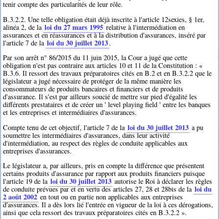
tenir compte des particularités de leur rôle.
B.3.2.2. Une telle obligation était déjà inscrite à l'article 12sexies, § 1er,
loi du 27 mars 1995
alinéa 2, de la
relative à l'intermédiation en
assurances et en réassurances et à la distribution d'assurances, inséré par
loi du 30 juillet 2013
l'article 7 de la
.
Par son arrêt n° 86/2015 du 11 juin 2015, la Cour a jugé que cette
obligation n'est pas contraire aux articles 10 et 11 de la Constitution : «
B.3.6. Il ressort des travaux préparatoires cités en B.2 et en B.3.2.2 que le
législateur a jugé nécessaire de protéger de la même manière les
consommateurs de produits bancaires et financiers et de produits
d'assurance. Il s'est par ailleurs soucié de mettre sur pied d'égalité les
différents prestataires et de créer un ' level playing field ' entre les banques
et les entreprises et intermédiaires d'assurances.
loi du 30 juillet 2013
Compte tenu de cet objectif, l'article 7 de la
a pu
soumettre les intermédiaires d'assurances, dans leur activité
d'intermédiation, au respect des règles de conduite applicables aux
entreprises d'assurances.
Le législateur a, par ailleurs, pris en compte la différence que présentent
certains produits d'assurance par rapport aux produits financiers puisque
loi du 30 juillet 2013
l'article 19 de la
autorise le Roi à déclarer les règles
loi du
de conduite prévues par et en vertu des articles 27, 28 et 28bis de la
2 août 2002
en tout ou en partie non applicables aux entreprises
d'assurances. Il a dès lors lié l'entrée en vigueur de la loi à ces dérogations,
ainsi que cela ressort des travaux préparatoires cités en B.3.2.2 ».