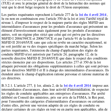
(TUE) et avec le principe général de droit de la hiérarchie des normes qui
veut que le droit belge respecte le droit de l'Union européenne.
loi du 4 avril 2014
Les parties requérantes reprochent à l'article 277 de la
,
lu ou non en combinaison avec l'article 350 de la loi et avec l'arrêté royal de
niveau 1, d'imposer le respect de la majeure partie des règles MiFID aux
intermédiaires d'assurances pour les produits d'assurance qui présentent un
élément d'investissement mais également pour les produits d'assurance
autres, soit un régime plus strict que celui qui est prévu par les directives
MiFID I 2004/39/CE et 2006/73/CE et par l'article 91 de la directive
MiFID II 2014/65/UE sans que cela ne revête un caractère exceptionnel, ni
ne soit justifié au vu des risques spécifiques du marché belge. Selon les
parties requérantes, l'extension du champ d'application des règles de
conduite MiFID n'est autorisée par l'article 24, paragraphe 12, de la
nouvelle directive MiFID II 2014/65/UE que dans le respect des conditions
strictes énoncées par ces dispositions. Les articles 277 et 350 de la loi
attaquée prévoient des obligations supplémentaires à celles qui sont prévues
par les directives MiFID I et II à charge des intermédiaires d'assurances. Ils
étendent ainsi le champ d'application ratione personae et ratione materiae de
ces directives.
loi du 4 avril 2014
B.3.2.1. L'article 277, § 1er, alinéa 2, de la
impose aux
intermédiaires d'assurances, dans leur activité d'intermédiation, de respecter
les règles de conduite applicables aux entreprises d'assurances. Par arrêté
délibéré en Conseil des ministres, pris sur avis de la FSMA, le Roi peut,
pour l'ensemble des catégories d'intermédiaires d'assurances ou certaines
d'entre elles, prévoir une version adaptée de ces règles de conduite ou
déclarer certaines de ces règles en tout ou en partie non applicables, afin de