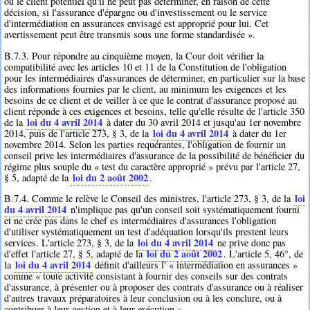
ou le client potentiel qu'il ne peut pas déterminer, en raison de cette
décision, si l'assurance d'épargne ou d'investissement ou le service
d'intermédiation en assurances envisagé est approprié pour lui. Cet
avertissement peut être transmis sous une forme standardisée ».
B.7.3. Pour répondre au cinquième moyen, la Cour doit vérifier la
compatibilité avec les articles 10 et 11 de la Constitution de l'obligation
pour les intermédiaires d'assurances de déterminer, en particulier sur la base
des informations fournies par le client, au minimum les exigences et les
besoins de ce client et de veiller à ce que le contrat d'assurance proposé au
client réponde à ces exigences et besoins, telle qu'elle résulte de l'article 350
loi du 4 avril 2014
de la
à dater du 30 avril 2014 et jusqu'au 1er novembre
loi du 4 avril 2014
2014, puis de l'article 273, § 3, de la
à dater du 1er
novembre 2014. Selon les parties requérantes, l'obligation de fournir un
conseil prive les intermédiaires d'assurance de la possibilité de bénéficier du
régime plus souple du « test du caractère approprié » prévu par l'article 27,
loi du 2 août 2002
§ 5, adapté de la
.
loi
B.7.4. Comme le relève le Conseil des ministres, l'article 273, § 3, de la
du 4 avril 2014
n'implique pas qu'un conseil soit systématiquement fourni
et ne crée pas dans le chef es intermédiaires d'assurances l'obligation
d'utiliser systématiquement un test d'adéquation lorsqu'ils prestent leurs
loi du 4 avril 2014
services. L'article 273, § 3, de la
ne prive donc pas
loi du 2 août 2002
d'effet l'article 27, § 5, adapté de la
. L'article 5, 46°, de
loi du 4 avril 2014
la
définit d'ailleurs l' « intermédiation en assurances »
comme « toute activité consistant à fournir des conseils sur des contrats
d'assurance, à présenter ou à proposer des contrats d'assurance ou à réaliser
d'autres travaux préparatoires à leur conclusion ou à les conclure, ou à
contribuer à leur gestion et à leur exécution ».