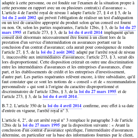
adaptée à cette personne, ou est fondée sur l'examen de la situation propre à
cette personne en rapport avec un ou plusieurs contrat(s) d'assurance ».
L'article 4 de l'arrêté royal de niveau 1 adapte l'article 27, § 4 et § 5, de la
loi du 2 août 2002
qui prévoit l'obligation de réaliser un test d'adéquation
ou un test de caractère approprié du produit selon qu'un conseil est fourni
loi du 27
ou non. Or, selon les parties requérantes, l'article 12bis, § 3, de la
mars 1995
loi du 4 avril 2014
et l'article 273, § 3, de la
impliquent qu'un
conseil doit désormais nécessairement être fourni à un client lors de la
prestation d'un service d'intermédiation en assurances portant sur la
conclusion d'un contrat d'assurance; cela aurait pour conséquence de rendre
loi du 2 août 2002
l'article 27, § 5, de la
adapté par l'arrêté royal de niveau
1, inaccessible aux intermédiaires d'assurances; l'article 273, § 3, serait dès
lors disproportionné. Cette disposition créerait en outre une discrimination
entre les intermédiaires d'assurances et les entreprises d'assurances, d'une
part, et les établissements de crédit et les entreprises d'investissement,
d'autre part. Les parties requérantes relèvent encore, à titre subsidiaire, qu'il
faut constater que ce sont les notions de « conseil » et de « recommandation
personnalisée » qui sont à l'origine du caractère disproportionné et
loi du 27 mars 1995
discriminatoire de l'article 12bis, § 3, de la
et de
loi du 4 avril 2014
l'article 273, § 3, de la
.
loi du 4 avril 2014
B.7.2. L'article 350 de la
confirme, avec effet à sa date
d'entrée en vigueur, l'arrêté royal n° 3.
L'article 4, 2°, de cet arrêté royal n° 3 remplace le paragraphe 3 de l'article
loi du 27 mars 1995
12bis de la
par la disposition suivante : « Avant la
conclusion d'un contrat d'assurance spécifique, l'intermédiaire d'assurances
détermine, en particulier sur la base des informations fournies par le client,