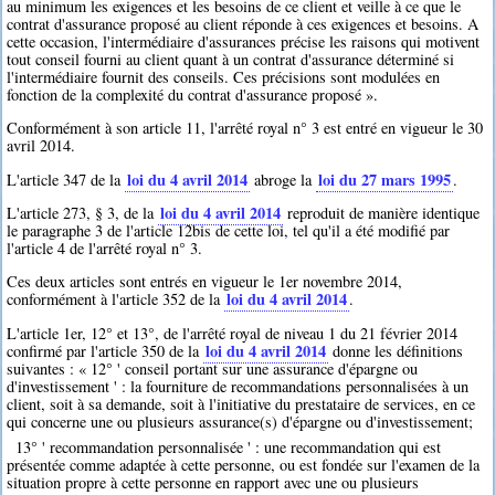
au minimum les exigences et les besoins de ce client et veille à ce que le
contrat d'assurance proposé au client réponde à ces exigences et besoins. A
cette occasion, l'intermédiaire d'assurances précise les raisons qui motivent
tout conseil fourni au client quant à un contrat d'assurance déterminé si
l'intermédiaire fournit des conseils. Ces précisions sont modulées en
fonction de la complexité du contrat d'assurance proposé ».
Conformément à son article 11, l'arrêté royal n° 3 est entré en vigueur le 30
avril 2014.
loi du 4 avril 2014
loi du 27 mars 1995
L'article 347 de la
abroge la
.
loi du 4 avril 2014
L'article 273, § 3, de la
reproduit de manière identique
le paragraphe 3 de l'article 12bis de cette loi, tel qu'il a été modifié par
l'article 4 de l'arrêté royal n° 3.
Ces deux articles sont entrés en vigueur le 1er novembre 2014,
loi du 4 avril 2014
conformément à l'article 352 de la
.
L'article 1er, 12° et 13°, de l'arrêté royal de niveau 1 du 21 février 2014
loi du 4 avril 2014
confirmé par l'article 350 de la
donne les définitions
suivantes : « 12° ' conseil portant sur une assurance d'épargne ou
d'investissement ' : la fourniture de recommandations personnalisées à un
client, soit à sa demande, soit à l'initiative du prestataire de services, en ce
qui concerne une ou plusieurs assurance(s) d'épargne ou d'investissement;
13° ' recommandation personnalisée ' : une recommandation qui est
présentée comme adaptée à cette personne, ou est fondée sur l'examen de la
situation propre à cette personne en rapport avec une ou plusieurs