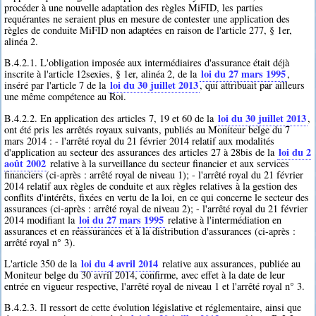
procéder à une nouvelle adaptation des règles MiFID, les parties
requérantes ne seraient plus en mesure de contester une application des
règles de conduite MiFID non adaptées en raison de l'article 277, § 1er,
alinéa 2.
B.4.2.1. L'obligation imposée aux intermédiaires d'assurance était déjà
loi du 27 mars 1995
inscrite à l'article 12sexies, § 1er, alinéa 2, de la
,
loi du 30 juillet 2013
inséré par l'article 7 de la
, qui attribuait par ailleurs
une même compétence au Roi.
loi du 30 juillet 2013
B.4.2.2. En application des articles 7, 19 et 60 de la
,
ont été pris les arrêtés royaux suivants, publiés au Moniteur belge du 7
mars 2014 : - l'arrêté royal du 21 février 2014 relatif aux modalités
loi du 2
d'application au secteur des assurances des articles 27 à 28bis de la
août 2002
relative à la surveillance du secteur financier et aux services
financiers (ci-après : arrêté royal de niveau 1); - l'arrêté royal du 21 février
2014 relatif aux règles de conduite et aux règles relatives à la gestion des
conflits d'intérêts, fixées en vertu de la loi, en ce qui concerne le secteur des
assurances (ci-après : arrêté royal de niveau 2); - l'arrêté royal du 21 février
loi du 27 mars 1995
2014 modifiant la
relative à l'intermédiation en
assurances et en réassurances et à la distribution d'assurances (ci-après :
arrêté royal n° 3).
loi du 4 avril 2014
L'article 350 de la
relative aux assurances, publiée au
Moniteur belge du 30 avril 2014, confirme, avec effet à la date de leur
entrée en vigueur respective, l'arrêté royal de niveau 1 et l'arrêté royal n° 3.
B.4.2.3. Il ressort de cette évolution législative et réglementaire, ainsi que