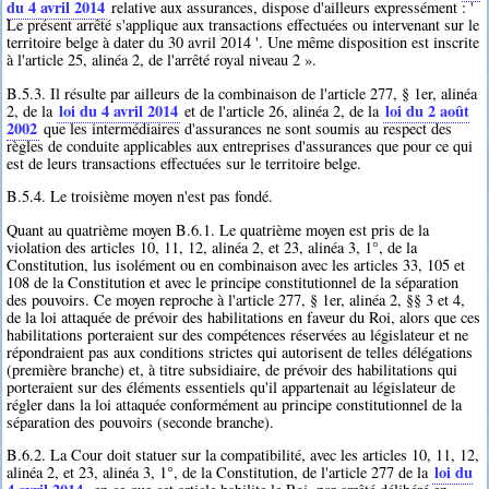
du 4 avril 2014
relative aux assurances, dispose d'ailleurs expressément : '
Le présent arrêté s'applique aux transactions effectuées ou intervenant sur le
territoire belge à dater du 30 avril 2014 '. Une même disposition est inscrite
à l'article 25, alinéa 2, de l'arrêté royal niveau 2 ».
B.5.3. Il résulte par ailleurs de la combinaison de l'article 277, § 1er, alinéa
loi du 4 avril 2014
loi du 2 août
2, de la
et de l'article 26, alinéa 2, de la
2002
que les intermédiaires d'assurances ne sont soumis au respect des
règles de conduite applicables aux entreprises d'assurances que pour ce qui
est de leurs transactions effectuées sur le territoire belge.
B.5.4. Le troisième moyen n'est pas fondé.
Quant au quatrième moyen B.6.1. Le quatrième moyen est pris de la
violation des articles 10, 11, 12, alinéa 2, et 23, alinéa 3, 1°, de la
Constitution, lus isolément ou en combinaison avec les articles 33, 105 et
108 de la Constitution et avec le principe constitutionnel de la séparation
des pouvoirs. Ce moyen reproche à l'article 277, § 1er, alinéa 2, §§ 3 et 4,
de la loi attaquée de prévoir des habilitations en faveur du Roi, alors que ces
habilitations porteraient sur des compétences réservées au législateur et ne
répondraient pas aux conditions strictes qui autorisent de telles délégations
(première branche) et, à titre subsidiaire, de prévoir des habilitations qui
porteraient sur des éléments essentiels qu'il appartenait au législateur de
régler dans la loi attaquée conformément au principe constitutionnel de la
séparation des pouvoirs (seconde branche).
B.6.2. La Cour doit statuer sur la compatibilité, avec les articles 10, 11, 12,
loi du
alinéa 2, et 23, alinéa 3, 1°, de la Constitution, de l'article 277 de la