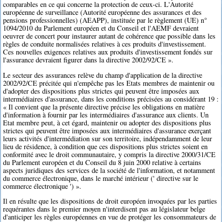
comparables en ce qui concerne la protection de ceux-ci. L'Autorité
européenne de surveillance (Autorité européenne des assurances et des
pensions professionnelles) (AEAPP), instituée par le règlement (UE) n°
1094/2010 du Parlement européen et du Conseil et l'AEMF devraient
oeuvrer de concert pour instaurer autant de cohérence que possible dans les
règles de conduite normalisées relatives à ces produits d'investissement.
Ces nouvelles exigences relatives aux produits d'investissement fondés sur
l'assurance devraient figurer dans la directive 2002/92/CE ».
Le secteur des assurances relève du champ d'application de la directive
2002/92/CE précitée qui n'empêche pas les Etats membres de maintenir ou
d'adopter des dispositions plus strictes qui peuvent être imposées aux
intermédiaires d'assurance, dans les conditions précisées au considérant 19 :
« Il convient que la présente directive précise les obligations en matière
d'information à fournir par les intermédiaires d'assurance aux clients. Un
Etat membre peut, à cet égard, maintenir ou adopter des dispositions plus
strictes qui peuvent être imposées aux intermédiaires d'assurance exerçant
leurs activités d'intermédiation sur son territoire, indépendamment de leur
lieu de résidence, à condition que ces dispositions plus strictes soient en
conformité avec le droit communautaire, y compris la directive 2000/31/CE
du Parlement européen et du Conseil du 8 juin 2000 relative à certains
aspects juridiques des services de la société de l'information, et notamment
du commerce électronique, dans le marché intérieur (' directive sur le
commerce électronique ') ».
Il en résulte que les dispositions de droit européen invoquées par les parties
requérantes dans le premier moyen n'interdisent pas au législateur belge
d'anticiper les règles européennes en vue de protéger les consommateurs de