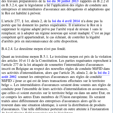
loi du 30 juillet 2013
des travaux préparatoires de la
rappelés en B.2.2 et
en B.3.2.4, que le législateur a lié l'application des règles de conduite aux
entreprises et intermédiaires d'assurance aux dérogations et adaptations que
le Roi est habilité à prévoir.
loi du 4 avril 2014
L'article 277, § 1er, alinéa 2, de la
n'a donc pas la
portée que lui donnent les parties requérantes. Il n'autorise le Roi ni à
supprimer le régime adapté prévu par l'arrêté royal de niveau 1 sans le
remplacer, ni à adopter un régime nouveau qui serait inadapté. C'est au juge
compétent qu'il appartiendrait, le cas échéant, de contrôler la légalité
d'arrêtés pris en méconnaissance de cette disposition.
B.4.2.4. Le deuxième moyen n'est pas fondé.
Quant au troisième moyen B.5.1. Le troisième moyen est pris de la violation
des articles 10 et 11 de la Constitution. Les parties requérantes reprochent à
l'article 277 de la loi attaquée de soumettre l'intermédiaire d'assurances
inscrit en Belgique au respect des nouvelles règles de conduite MiFID dans
loi du 2
ses activités d'intermédiation, alors que l'article 26, alinéa 2, de la
août 2002
soumet les entreprises d'assurances aux règles de conduite
MiFID « pour ce qui est de leurs transactions effectuées sur le territoire
belge ». Les intermédiaires d'assurances seraient donc soumis aux règles de
conduite pour l'ensemble de leurs activités d'intermédiation en assurances,
que celles-ci soient exercées sur le territoire belge ou dans un autre Etat, en
ce compris les autres Etats membres de l'Union européenne. Ils seraient
traités ainsi différemment des entreprises d'assurances alors qu'ils se
trouvent dans une situation identique, à savoir la distribution de produits
d'assurances. Une telle différence porterait en outre atteinte à l'instauration
du level playing field poursuivie par le législateur.