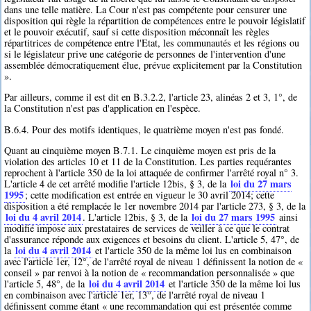
dans une telle matière. La Cour n'est pas compétente pour censurer une
disposition qui règle la répartition de compétences entre le pouvoir législatif
et le pouvoir exécutif, sauf si cette disposition méconnaît les règles
répartitrices de compétence entre l'Etat, les communautés et les régions ou
si le législateur prive une catégorie de personnes de l'intervention d'une
assemblée démocratiquement élue, prévue explicitement par la Constitution
».
Par ailleurs, comme il est dit en B.3.2.2, l'article 23, alinéas 2 et 3, 1°, de
la Constitution n'est pas d'application en l'espèce.
B.6.4. Pour des motifs identiques, le quatrième moyen n'est pas fondé.
Quant au cinquième moyen B.7.1. Le cinquième moyen est pris de la
violation des articles 10 et 11 de la Constitution. Les parties requérantes
reprochent à l'article 350 de la loi attaquée de confirmer l'arrêté royal n° 3.
loi du 27 mars
L'article 4 de cet arrêté modifie l'article 12bis, § 3, de la
1995
; cette modification est entrée en vigueur le 30 avril 2014; cette
disposition a été remplacée le 1er novembre 2014 par l'article 273, § 3, de la
loi du 4 avril 2014
loi du 27 mars 1995
. L'article 12bis, § 3, de la
ainsi
modifié impose aux prestataires de services de veiller à ce que le contrat
d'assurance réponde aux exigences et besoins du client. L'article 5, 47°, de
loi du 4 avril 2014
la
et l'article 350 de la même loi lus en combinaison
avec l'article 1er, 12°, de l'arrêté royal de niveau 1 définissent la notion de «
conseil » par renvoi à la notion de « recommandation personnalisée » que
loi du 4 avril 2014
l'article 5, 48°, de la
et l'article 350 de la même loi lus
en combinaison avec l'article 1er, 13°, de l'arrêté royal de niveau 1
définissent comme étant « une recommandation qui est présentée comme