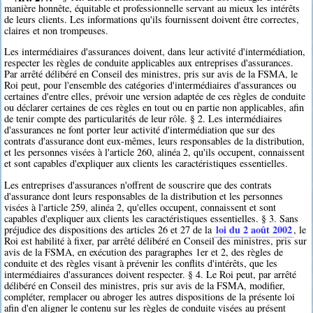
manière honnête, équitable et professionnelle servant au mieux les intérêts
de leurs clients. Les informations qu'ils fournissent doivent être correctes,
claires et non trompeuses.
Les intermédiaires d'assurances doivent, dans leur activité d'intermédiation,
respecter les règles de conduite applicables aux entreprises d'assurances.
Par arrêté délibéré en Conseil des ministres, pris sur avis de la FSMA, le
Roi peut, pour l'ensemble des catégories d'intermédiaires d'assurances ou
certaines d'entre elles, prévoir une version adaptée de ces règles de conduite
ou déclarer certaines de ces règles en tout ou en partie non applicables, afin
de tenir compte des particularités de leur rôle. § 2. Les intermédiaires
d'assurances ne font porter leur activité d'intermédiation que sur des
contrats d'assurance dont eux-mêmes, leurs responsables de la distribution,
et les personnes visées à l'article 260, alinéa 2, qu'ils occupent, connaissent
et sont capables d'expliquer aux clients les caractéristiques essentielles.
Les entreprises d'assurances n'offrent de souscrire que des contrats
d'assurance dont leurs responsables de la distribution et les personnes
visées à l'article 259, alinéa 2, qu'elles occupent, connaissent et sont
capables d'expliquer aux clients les caractéristiques essentielles. § 3. Sans
loi du 2 août 2002
préjudice des dispositions des articles 26 et 27 de la
, le
Roi est habilité à fixer, par arrêté délibéré en Conseil des ministres, pris sur
avis de la FSMA, en exécution des paragraphes 1er et 2, des règles de
conduite et des règles visant à prévenir les conflits d'intérêts, que les
intermédiaires d'assurances doivent respecter. § 4. Le Roi peut, par arrêté
délibéré en Conseil des ministres, pris sur avis de la FSMA, modifier,
compléter, remplacer ou abroger les autres dispositions de la présente loi
afin d'en aligner le contenu sur les règles de conduite visées au présent