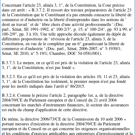
Concernant l'article 23, alinéa 3, 1°, de la Constitution, la Cour précise
dans cet arrêt : « B.3.7.2. Il ressort des travaux préparatoires de l'article 23
de la Constitution que le Constituant n'a pas entendu consacrer la liberté de
commerce et d'industrie ou la liberté d'entreprendre dans les notions de '
droit au travail ' et de ' libre choix d'une activité professionnelle ' (Doc.
parl., Sénat, SE 1991-1992, n° 100-2/3°, p. 15; n° 100-2/4°, pp. 93 à 99; n°
100-2/9°, pp. 3 à 10). Une telle approche découle également du dépôt de
différentes propositions de ' révision de l'article 23, alinéa 3, de la
Constitution, en vue de le compléter par un 6° garantissant la liberté de
commerce et d'industrie ' (Doc. parl., Sénat, 2006-2007, n° 3-1930/1;
Sénat, SE 2010, n° 5-19/1; Chambre, DOC 54-0581/001).
B.3.7.3. Le moyen, en ce qu'il est pris de la violation de l'article 23, alinéa
3, 1°, de la Constitution, n'est pas fondé ».
B.3.2.3. En ce qu'il est pris de la violation des articles 10, 11 et 23, alinéa
3, 1°, de la Constitution lus isolément, le premier moyen n'est pas fondé
pour les motifs indiqués dans l'arrêt n° 86/2015.
B.3.2.4. Comme le précise l'article 2, paragraphe 1er, a, de la directive
2004/39/CE du Parlement européen et du Conseil du 21 avril 2004
concernant les marchés d'instruments financiers, le secteur des assurances
est exclu du champ d'application de cette directive.
De même, la directive 2006/73/CE de la Commission du 10 août 2006 «
portant mesures d'exécution de la directive 2004/39/CE du Parlement
européen et du Conseil en ce qui concerne les exigences organisationnelles
et les conditions d'exercice applicables aux entreprises d'investissement et la