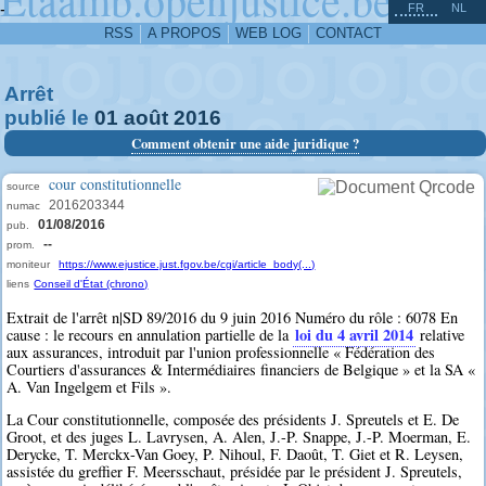
^
-
FR
NL
RSS
A PROPOS
WEB LOG
CONTACT
Arrêt
publié le
01
août
2016
Comment obtenir une aide juridique ?
cour constitutionnelle
source
2016203344
numac
01/08/2016
pub.
--
prom.
moniteur
https://www.ejustice.just.fgov.be/cgi/article_body(...)
liens
Conseil d'État (chrono)
Extrait de l'arrêt n|SD 89/2016 du 9 juin 2016 Numéro du rôle : 6078 En
loi du 4 avril 2014
cause : le recours en annulation partielle de la
relative
aux assurances, introduit par l'union professionnelle « Fédération des
Courtiers d'assurances & Intermédiaires financiers de Belgique » et la SA «
A. Van Ingelgem et Fils ».
La Cour constitutionnelle, composée des présidents J. Spreutels et E. De
Groot, et des juges L. Lavrysen, A. Alen, J.-P. Snappe, J.-P. Moerman, E.
Derycke, T. Merckx-Van Goey, P. Nihoul, F. Daoût, T. Giet et R. Leysen,
assistée du greffier F. Meersschaut, présidée par le président J. Spreutels,