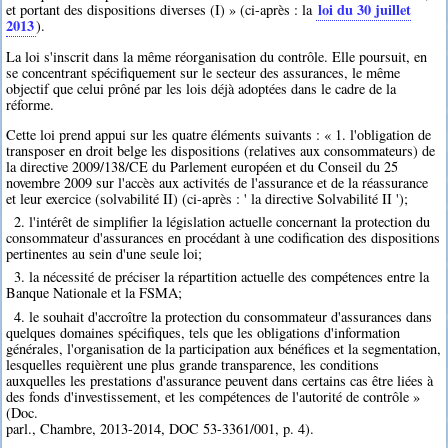
loi du 30 juillet
et portant des dispositions diverses (I) » (ci-après : la
2013
).
La loi s'inscrit dans la même réorganisation du contrôle. Elle poursuit, en
se concentrant spécifiquement sur le secteur des assurances, le même
objectif que celui prôné par les lois déjà adoptées dans le cadre de la
réforme.
Cette loi prend appui sur les quatre éléments suivants : « 1. l'obligation de
transposer en droit belge les dispositions (relatives aux consommateurs) de
la directive 2009/138/CE du Parlement européen et du Conseil du 25
novembre 2009 sur l'accès aux activités de l'assurance et de la réassurance
et leur exercice (solvabilité II) (ci-après : ' la directive Solvabilité II ');
2. l'intérêt de simplifier la législation actuelle concernant la protection du
consommateur d'assurances en procédant à une codification des dispositions
pertinentes au sein d'une seule loi;
3. la nécessité de préciser la répartition actuelle des compétences entre la
Banque Nationale et la FSMA;
4. le souhait d'accroître la protection du consommateur d'assurances dans
quelques domaines spécifiques, tels que les obligations d'information
générales, l'organisation de la participation aux bénéfices et la segmentation,
lesquelles requièrent une plus grande transparence, les conditions
auxquelles les prestations d'assurance peuvent dans certains cas être liées à
des fonds d'investissement, et les compétences de l'autorité de contrôle »
(Doc.
parl., Chambre, 2013-2014, DOC 53-3361/001, p. 4).