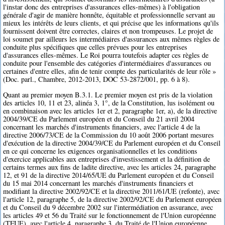
l'instar donc des entreprises d'assurances elles-mêmes) à l'obligation
générale d'agir de manière honnête, équitable et professionnelle servant au
mieux les intérêts de leurs clients, et qui précise que les informations qu'ils
fournissent doivent être correctes, claires et non trompeuses. Le projet de
loi soumet par ailleurs les intermédiaires d'assurances aux mêmes règles de
conduite plus spécifiques que celles prévues pour les entreprises
d'assurances elles-mêmes. Le Roi pourra toutefois adapter ces règles de
conduite pour l'ensemble des catégories d'intermédiaires d'assurances ou
certaines d'entre elles, afin de tenir compte des particularités de leur rôle »
(Doc. parl., Chambre, 2012-2013, DOC 53-2872/001, pp. 6 à 8).
Quant au premier moyen B.3.1. Le premier moyen est pris de la violation
des articles 10, 11 et 23, alinéa 3, 1°, de la Constitution, lus isolément ou
en combinaison avec les articles 1er et 2, paragraphe 1er, a), de la directive
2004/39/CE du Parlement européen et du Conseil du 21 avril 2004
concernant les marchés d'instruments financiers, avec l'article 4 de la
directive 2006/73/CE de la Commission du 10 août 2006 portant mesures
d'exécution de la directive 2004/39/CE du Parlement européen et du Conseil
en ce qui concerne les exigences organisationnelles et les conditions
d'exercice applicables aux entreprises d'investissement et la définition de
certains termes aux fins de ladite directive, avec les articles 24, paragraphe
12, et 91 de la directive 2014/65/UE du Parlement européen et du Conseil
du 15 mai 2014 concernant les marchés d'instruments financiers et
modifiant la directive 2002/92/CE et la directive 2011/61/UE (refonte), avec
l'article 12, paragraphe 5, de la directive 2002/92/CE du Parlement européen
et du Conseil du 9 décembre 2002 sur l'intermédiation en assurance, avec
les articles 49 et 56 du Traité sur le fonctionnement de l'Union européenne
(TFUE), avec l'article 4, paragraphe 3, du Traité de l'Union européenne