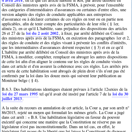
4 avril 2014
, en ce que cet article habilite le Roi, par arrêté délibéré en
Conseil des ministres après avis de la FSMA, à prévoir, pour l'ensemble
des catégories d'intermédiaires d'assurances ou certaines d'entre elles, une
version adaptée des règles de conduite applicables aux entreprises
d'assurance ou à déclarer certaines de ces règles en tout ou en partie non
applicables, afin de tenir compte des particularités de leur rôle ( § 1er,
alinéa 2), en ce qu'il L'habilite, sans préjudice des dispositions des articles
loi du 2 août 2002
26 et 27 de la
, à fixer, par arrêté délibéré en Conseil
des ministres après avis de la FSMA, en exécution des paragraphes 1er et 2,
des règles de conduite et des règles visant à prévenir les conflits d'intérêts,
que les intermédiaires d'assurances doivent respecter ( § 3) et en ce qu'il
L'habilite par arrêté délibéré en Conseil des ministres après avis de la
FSMA, à modifier, compléter, remplacer ou abroger les autres dispositions
de cette loi afin d'en aligner le contenu sur les règles de conduite visées
dans cet article et d'en assurer la cohérence avec ces règles. Les arrêtés pris
en vertu de cette habilitation sont abrogés de plein droit s'ils n'ont pas été
confirmés par la loi dans les douze mois qui suivent leur publication au
Moniteur belge ( § 4).
B.6.3. Des habilitations identiques étaient prévues à l'article 12sexies de la
loi du 27 mars 1995
loi du 30
tel qu'il avait été inséré par l'article 7 de la
juillet 2013
.
A la suite du recours en annulation de cet article, la Cour a, par son arrêt n°
86/2015, rejeté un moyen qui formulait les mêmes griefs. La Cour a jugé
dans cet arrêt : « B.8. Une habilitation législative en faveur du pouvoir
exécutif qui concerne une matière que la Constitution ne réserve pas au
législateur n'est pas inconstitutionnelle. Dans un tel cas, en effet, le
législateur fait usage de la liberté que lui laisse le Constituant de disposer