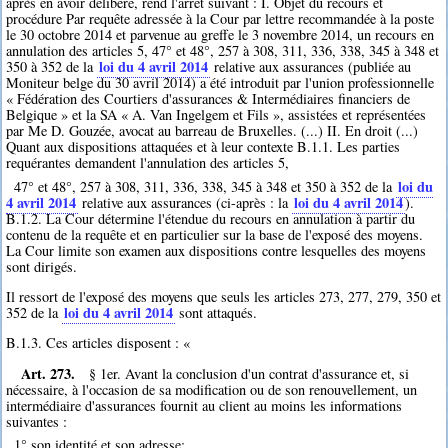
après en avoir délibéré, rend l'arrêt suivant : I. Objet du recours et
procédure Par requête adressée à la Cour par lettre recommandée à la poste
le 30 octobre 2014 et parvenue au greffe le 3 novembre 2014, un recours en
annulation des articles 5, 47° et 48°, 257 à 308, 311, 336, 338, 345 à 348 et
loi du 4 avril 2014
350 à 352 de la
relative aux assurances (publiée au
Moniteur belge du 30 avril 2014) a été introduit par l'union professionnelle
« Fédération des Courtiers d'assurances & Intermédiaires financiers de
Belgique » et la SA « A. Van Ingelgem et Fils », assistées et représentées
par Me D. Gouzée, avocat au barreau de Bruxelles. (...) II. En droit (...)
Quant aux dispositions attaquées et à leur contexte B.1.1. Les parties
requérantes demandent l'annulation des articles 5,
loi du
47° et 48°, 257 à 308, 311, 336, 338, 345 à 348 et 350 à 352 de la
4 avril 2014
loi du 4 avril 2014
relative aux assurances (ci-après : la
).
B.1.2. La Cour détermine l'étendue du recours en annulation à partir du
contenu de la requête et en particulier sur la base de l'exposé des moyens.
La Cour limite son examen aux dispositions contre lesquelles des moyens
sont dirigés.
Il ressort de l'exposé des moyens que seuls les articles 273, 277, 279, 350 et
loi du 4 avril 2014
352 de la
sont attaqués.
B.1.3. Ces articles disposent : «
Art. 273.
§ 1er. Avant la conclusion d'un contrat d'assurance et, si
nécessaire, à l'occasion de sa modification ou de son renouvellement, un
intermédiaire d'assurances fournit au client au moins les informations
suivantes :
1° son identité et son adresse;