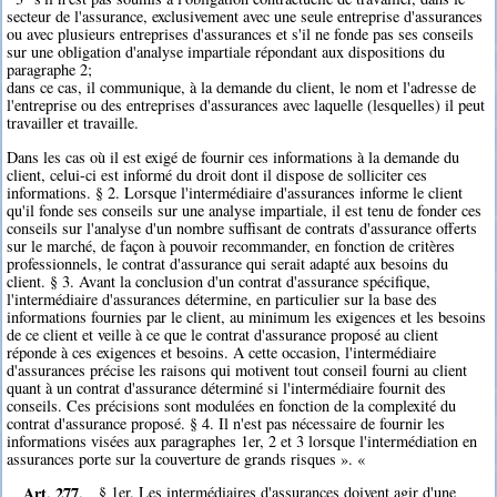
secteur de l'assurance, exclusivement avec une seule entreprise d'assurances
ou avec plusieurs entreprises d'assurances et s'il ne fonde pas ses conseils
sur une obligation d'analyse impartiale répondant aux dispositions du
paragraphe 2;
dans ce cas, il communique, à la demande du client, le nom et l'adresse de
l'entreprise ou des entreprises d'assurances avec laquelle (lesquelles) il peut
travailler et travaille.
Dans les cas où il est exigé de fournir ces informations à la demande du
client, celui-ci est informé du droit dont il dispose de solliciter ces
informations. § 2. Lorsque l'intermédiaire d'assurances informe le client
qu'il fonde ses conseils sur une analyse impartiale, il est tenu de fonder ces
conseils sur l'analyse d'un nombre suffisant de contrats d'assurance offerts
sur le marché, de façon à pouvoir recommander, en fonction de critères
professionnels, le contrat d'assurance qui serait adapté aux besoins du
client. § 3. Avant la conclusion d'un contrat d'assurance spécifique,
l'intermédiaire d'assurances détermine, en particulier sur la base des
informations fournies par le client, au minimum les exigences et les besoins
de ce client et veille à ce que le contrat d'assurance proposé au client
réponde à ces exigences et besoins. A cette occasion, l'intermédiaire
d'assurances précise les raisons qui motivent tout conseil fourni au client
quant à un contrat d'assurance déterminé si l'intermédiaire fournit des
conseils. Ces précisions sont modulées en fonction de la complexité du
contrat d'assurance proposé. § 4. Il n'est pas nécessaire de fournir les
informations visées aux paragraphes 1er, 2 et 3 lorsque l'intermédiation en
assurances porte sur la couverture de grands risques ». «
Art. 277.
§ 1er. Les intermédiaires d'assurances doivent agir d'une