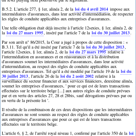
loi du 4 avril 2014
B.5.2. L'article 277, § 1er, alinéa 2, de la
impose aux
intermédiaires d'assurances, dans leur activité d'intermédiation, de respecter
les règles de conduite applicables aux entreprises d'assurances.
Une telle obligation était déjà inscrite à l'article 12sexies, § 1er, alinéa 2, de
loi du 27 mars 1995
loi du 30 juillet 2013
la
, inséré par l'article 7 de la
.
Par son arrêt n° 86/2015, la Cour a jugé à propos de cette disposition : «
loi du 30 juillet 2013
B.3.11. Tel qu'il a été inséré par l'article 7 de la
,
loi du 27 mars 1995
l'article 12sexies, § 1er, alinéa 2, de la
relative à
l'intermédiation en assurances et en réassurances et à la distribution
d'assurances soumet les intermédiaires d'assurances, dans leur activité
d'intermédiation, au respect des règles de conduite applicables aux
loi du
entreprises d'assurances. Tel qu'il a été modifié par l'article 19 de la
30 juillet 2013
loi du 2 août 2002
, l'article 26 de la
relative à la
surveillance du secteur financier et aux services financiers, deuxième alinéa,
soumet les entreprises d'assurances, ' pour ce qui est de leurs transactions
effectuées sur le territoire belge [...] aux autres règles de conduite prévues
par et en vertu des articles 27, 28 et 28bis, sauf dérogations prévues par ou
en vertu de la présente loi '.
Il résulte de la combinaison de ces deux dispositions que les intermédiaires
d'assurances ne sont soumis au respect des règles de conduite applicables
aux entreprises d'assurances que pour ce qui est de leurs transactions
effectuées sur le territoire belge.
loi
L'article 6, § 2, de l'arrêté royal niveau 1, confirmé par l'article 350 de la