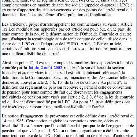
complémentaires en matière de sécurité sociale (appelée ci-après la LPC) et
en outre d'apporter des éclaircissements sur des points de l'arrêté royal qui
donnaient lieu à des problèmes d'interprétation et d'application.
Les articles du projet d'arrêté appellent les commentaires suivants : Article
1er Les modifications apportées par cet article ont pour but, d'une part, de
tenir compte de la nouvelle dénomination de l'Office de Contrôle et d'autre
part, d'adapter la terminologie afin de tenir compte de celle utilisée dans le
cadre de la LPC et de l'adoption de l'EURO. Article 2 Par cet article,
certaines définitions sont adaptées et d'autres sont introduites pour assurer
une meilleure lisibilité de l'arrêté.
Ainsi, au point 1°, il est tenu compte des modifications apportées à la loi de
loi du 2 août 2002
contrôle par la
relative à la surveillance du secteur
financier et aux services financiers. Il est fait maintenant référence à la
définition de la Commission bancaire, financière et des Assurances telle que
donnée au nouvel article 2, § 6, 13° de la loi de contrôle Au point 2°, la
définition du règlement de pension recouvre également celle de convention
de pension pour tenir compte du fait que dorénavant les engagements
individuels de pension sont visés par l'article 2, § 3, 6° de la loi de contrôle
tel qu'il vient d'être modifié par la LPC. Au point 3°, trois définitions ont
été insérées pour assurer une meilleure lisibilité de l'arrêté.
La notion d'engagement de prévoyance est celle définie dans l'arrêté royal du
14 mai 1985. Cette notion englobe les prestations retraite, décès et
invalidité. Il est à noter que l'invalidité ne fait pas partie de l'engagement de
pension tel que visé par la LPC. La notion d'organisateur a été introduite
pour tenir compte de la LPC. Enfin, une définition de dirigeant d'entreprise