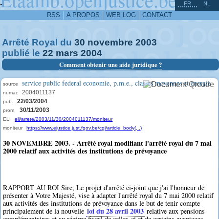
^
-
FR
NL
RSS
A PROPOS
WEB LOG
CONTACT
Arrêté Royal du
30
novembre
2003
publié le
22
mars
2004
Comment obtenir une aide juridique ?
service public federal economie, p.m.e., classes moyennes et energie
source
2004011137
numac
22/03/2004
pub.
30/11/2003
prom.
ELI
eli/arrete/2003/11/30/2004011137/moniteur
moniteur
https://www.ejustice.just.fgov.be/cgi/article_body(...)
30 NOVEMBRE 2003. - Arrêté royal modifiant l'arrêté royal du 7 mai
2000 relatif aux activités des institutions de prévoyance
RAPPORT AU ROI Sire, Le projet d'arrêté ci-joint que j'ai l'honneur de
présenter à Votre Majesté, vise à adapter l'arrêté royal du 7 mai 2000 relatif
aux activités des institutions de prévoyance dans le but de tenir compte
loi du 28 avril 2003
principalement de la nouvelle
relative aux pensions
complémentaires et au régime fiscal de celles-ci et de certains avantages