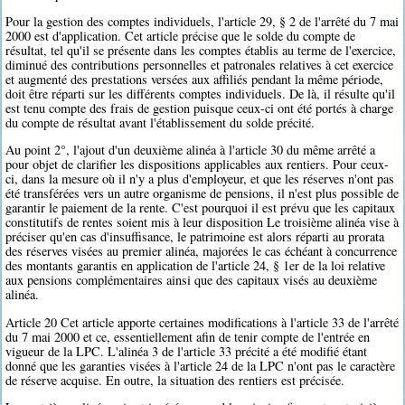
Pour la gestion des comptes individuels, l'article 29, § 2 de l'arrêté du 7 mai
2000 est d'application. Cet article précise que le solde du compte de
résultat, tel qu'il se présente dans les comptes établis au terme de l'exercice,
diminué des contributions personnelles et patronales relatives à cet exercice
et augmenté des prestations versées aux affiliés pendant la même période,
doit être réparti sur les différents comptes individuels. De là, il résulte qu'il
est tenu compte des frais de gestion puisque ceux-ci ont été portés à charge
du compte de résultat avant l'établissement du solde précité.
Au point 2°, l'ajout d'un deuxième alinéa à l'article 30 du même arrêté a
pour objet de clarifier les dispositions applicables aux rentiers. Pour ceux-
ci, dans la mesure où il n'y a plus d'employeur, et que les réserves n'ont pas
été transférées vers un autre organisme de pensions, il n'est plus possible de
garantir le paiement de la rente. C'est pourquoi il est prévu que les capitaux
constitutifs de rentes soient mis à leur disposition Le troisième alinéa vise à
préciser qu'en cas d'insuffisance, le patrimoine est alors réparti au prorata
des réserves visées au premier alinéa, majorées le cas échéant à concurrence
des montants garantis en application de l'article 24, § 1er de la loi relative
aux pensions complémentaires ainsi que des capitaux visés au deuxième
alinéa.
Article 20 Cet article apporte certaines modifications à l'article 33 de l'arrêté
du 7 mai 2000 et ce, essentiellement afin de tenir compte de l'entrée en
vigueur de la LPC. L'alinéa 3 de l'article 33 précité a été modifié étant
donné que les garanties visées à l'article 24 de la LPC n'ont pas le caractère
de réserve acquise. En outre, la situation des rentiers est précisée.