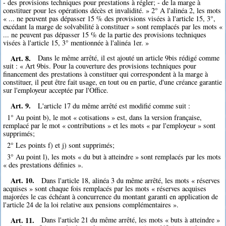
- des provisions techniques pour prestations à régler; - de la marge à
constituer pour les opérations décès et invalidité. » 2° A l'alinéa 2, les mots
« ... ne peuvent pas dépasser 15 % des provisions visées à l'article 15, 3°,
excédant la marge de solvabilité à constituer » sont remplacés par les mots «
... ne peuvent pas dépasser 15 % de la partie des provisions techniques
visées à l'article 15, 3° mentionnée à l'alinéa 1er. »
Art. 8.
Dans le même arrêté, il est ajouté un article 9bis rédigé comme
suit : « Art 9bis. Pour la couverture des provisions techniques pour
financement des prestations à constituer qui correspondent à la marge à
constituer, il peut être fait usage, en tout ou en partie, d'une créance garantie
sur l'employeur acceptée par l'Office.
Art. 9.
L'article 17 du même arrêté est modifié comme suit :
1° Au point b), le mot « cotisations » est, dans la version française,
remplacé par le mot « contributions » et les mots « par l'employeur » sont
supprimés;
2° Les points f) et j) sont supprimés;
3° Au point l), les mots « du but à atteindre » sont remplacés par les mots
« des prestations définies ».
Art. 10.
Dans l'article 18, alinéa 3 du même arrêté, les mots « réserves
acquises » sont chaque fois remplacés par les mots « réserves acquises
majorées le cas échéant à concurrence du montant garanti en application de
l'article 24 de la loi relative aux pensions complémentaires ».
Art. 11.
Dans l'article 21 du même arrêté, les mots « buts à atteindre »