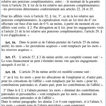
relative aux pensions complémentaires, entre : - le montant de la garantie
visée à l'article 24, § 1er de la loi relative aux pensions complémentaires;
- les provisions déterminées conformément aux articles 22, 24 et 25.
Pour les affiliés visés à l'article 32, § 1er, 3°, a) de la loi relative aux
pensions complémentaires, la capitalisation visée au 1er tiret du 4° est
effectuée sur base d'un taux de 0 % au moins, à partir du moment où ces
affiliés sont sortis. § 2. Par dérogation au § 1er, pour les engagements visés
à l'article 21 de la loi relative aux pensions complémentaires, l'article 29, §
6 est d'application. »
Art. 16.
Dans le point a) de l'alinéa premier de l'article 25 du même
arrêté, les mots « les prestations acquises » sont remplacés par les mots «
les réserves acquises ».
Art. 17.
L'article 27, § 2 du même arrêté, est complété comme suit : «
Le sous-financement ne peut s'éteindre moins vite que les engagements
auxquels il est lié. »
Art. 18.
L'article 29 du même arrêté est modifié comme suit :
1° au § 1er, les mots « pour les allocations de l'employeur et, d'autre part,
pour les cotisations de l'affilié » sont remplacés par les mots « pour les
contributions patronales et, d'autre part, pour les contributions de l'affilié ».
2° Dans le § 2, à l'alinéa premier, les mots « diminué des contributions
patronales et personnelles » sont remplacés par les mots « diminué des
contributions patronales et de l'affilié ».
Dans le même paragraphe, les alinéas 2 et 4 sont supprimés, et à l'alinéa 3,
les mots « compte tenu de l'alinéa précédent » sont supprimés.