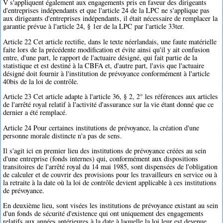
V s'appliquent également aux engagements pris en faveur des dirigeants
d'entreprises indépendants et que l'article 24 de la LPC ne s'applique pas
aux dirigeants d'entreprises indépendants, il était nécessaire de remplacer la
garantie prévue à l'article 24, § 1er de la LPC par l'article 33ter.
Article 22 Cet article rectifie, dans le texte néerlandais, une faute matérielle
faite lors de la précédente modification et évite ainsi qu'il y ait confusion
entre, d'une part, le rapport de l'actuaire désigné, qui fait partie de la
statistique et est destiné à la CBFA et, d'autre part, l'avis que l'actuaire
désigné doit fournir à l'institution de prévoyance conformément à l'article
40bis de la loi de contrôle.
Article 23 Cet article adapte à l'article 36, § 2, 2° les références aux articles
de l'arrêté royal relatif à l'activité d'assurance sur la vie étant donné que ce
dernier a été remplacé.
Article 24 Pour certaines institutions de prévoyance, la création d'une
personne morale distincte n'a pas de sens.
Il s'agit ici en premier lieu des institutions de prévoyance créées au sein
d'une entreprise (fonds internes) qui, conformément aux dispositions
transitoires de l'arrêté royal du 14 mai 1985, sont dispensées de l'obligation
de calculer et de couvrir des provisions pour les travailleurs en service ou à
la retraite à la date où la loi de contrôle devient applicable à ces institutions
de prévoyance.
En deuxième lieu, sont visées les institutions de prévoyance existant au sein
d'un fonds de sécurité d'existence qui ont uniquement des engagements
relatifs aux années antérieures à la date à laquelle la loi leur est devenue