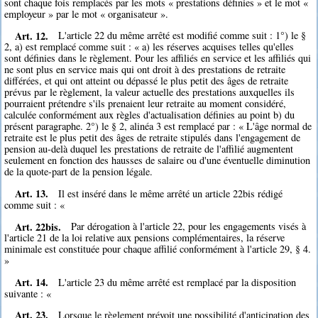
sont chaque fois remplacés par les mots « prestations définies » et le mot «
employeur » par le mot « organisateur ».
Art. 12.
L'article 22 du même arrêté est modifié comme suit : 1°) le §
2, a) est remplacé comme suit : « a) les réserves acquises telles qu'elles
sont définies dans le règlement. Pour les affiliés en service et les affiliés qui
ne sont plus en service mais qui ont droit à des prestations de retraite
différées, et qui ont atteint ou dépassé le plus petit des âges de retraite
prévus par le règlement, la valeur actuelle des prestations auxquelles ils
pourraient prétendre s'ils prenaient leur retraite au moment considéré,
calculée conformément aux règles d'actualisation définies au point b) du
présent paragraphe. 2°) le § 2, alinéa 3 est remplacé par : « L'âge normal de
retraite est le plus petit des âges de retraite stipulés dans l'engagement de
pension au-delà duquel les prestations de retraite de l'affilié augmentent
seulement en fonction des hausses de salaire ou d'une éventuelle diminution
de la quote-part de la pension légale.
Art. 13.
Il est inséré dans le même arrêté un article 22bis rédigé
comme suit : «
Art. 22bis.
Par dérogation à l'article 22, pour les engagements visés à
l'article 21 de la loi relative aux pensions complémentaires, la réserve
minimale est constituée pour chaque affilié conformément à l'article 29, § 4.
»
Art. 14.
L'article 23 du même arrêté est remplacé par la disposition
suivante : «
Art. 23.
Lorsque le règlement prévoit une possibilité d'anticipation des