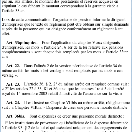
par an, aux affiliés, le montant des prestations et réserves acquises en
stipulant le cas échéant le montant correspondant à la garantie visée à
l'article 33ter.
Lors de cette communication, l'organisme de pension informe le dirigeant
d'entreprises que le texte du règlement peut être obtenu sur simple demande
auprès de la personne qui est désignée conformément au règlement à cet
effet.
Art. 33quinquies.
Pour l'application du chapitre V aux dirigeants
d'entreprises, les mots « l'article 24, § 1er de la loi relative aux pensions
complémentaires » sont chaque fois remplacés par les mots « l'article 33ter
». »
Art. 22.
Dans l'alinéa 2 de la version néerlandaise de l'article 34 du
même arrêté, les mots « het verslag » sont remplacés par les mots « een
verslag ».
Art. 23.
L'article 36, § 2, 2° du même arrêté est remplacé comme suit :
« 2° les articles 22 à 33, 81 et 86 ainsi que les annexes 1re à 5 de l'arrêté
royal du 14 novembre 2003 relatif à l'activité de l'assurance sur la vie. »
Art. 24.
Il est inséré un Chapitre VIIbis au même arrêté, rédigé comme
suit : « Chapitre VIIbis. - Dispense de créer une personne morale distincte
Art. 36bis.
Sont dispensées de créer une personne morale distincte :
1° les institutions de prévoyance qui bénéficient de la dispense déterminée
à l'article 93, § 2 de la loi et qui exécutent uniquement des engagements de