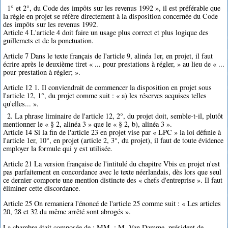
1° et 2°, du Code des impôts sur les revenus 1992 », il est préférable que
la règle en projet se réfère directement à la disposition concernée du Code
des impôts sur les revenus 1992.
Article 4 L'article 4 doit faire un usage plus correct et plus logique des
guillemets et de la ponctuation.
Article 7 Dans le texte français de l'article 9, alinéa 1er, en projet, il faut
écrire après le deuxième tiret « ... pour prestations à régler, » au lieu de « ...
pour prestation à régler; ».
Article 12 1. Il conviendrait de commencer la disposition en projet sous
l'article 12, 1°, du projet comme suit : « a) les réserves acquises telles
qu'elles... ».
2. La phrase liminaire de l'article 12, 2°, du projet doit, semble-t-il, plutôt
mentionner le « § 2, alinéa 3 » que le « § 2, b), alinéa 3 ».
Article 14 Si la fin de l'article 23 en projet vise par « LPC » la loi définie à
l'article 1er, 10°, en projet (article 2, 3°, du projet), il faut de toute évidence
employer la formule qui y est utilisée.
Article 21 La version française de l'intitulé du chapitre Vbis en projet n'est
pas parfaitement en concordance avec le texte néerlandais, dès lors que seul
ce dernier comporte une mention distincte des « chefs d'entreprise ». Il faut
éliminer cette discordance.
Article 25 On remaniera l'énoncé de l'article 25 comme suit : « Les articles
20, 28 et 32 du même arrêté sont abrogés ».
La chambre était composée de : MM. : M. Van Damme, président de