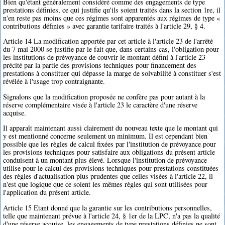
Bien qu'étant généralement considéré comme des engagements de type
prestations définies, ce qui justifie qu'ils soient traités dans la section 1re, il
n'en reste pas moins que ces régimes sont apparentés aux régimes de type «
contributions définies » avec garantie tarifaire traités à l'article 29, § 4.
Article 14 La modification apportée par cet article à l'article 23 de l'arrêté
du 7 mai 2000 se justifie par le fait que, dans certains cas, l'obligation pour
les institutions de prévoyance de couvrir le montant défini à l'article 23
précité par la partie des provisions techniques pour financement des
prestations à constituer qui dépasse la marge de solvabilité à constituer s'est
révélée à l'usage trop contraignante.
Signalons que la modification proposée ne confère pas pour autant à la
réserve complémentaire visée à l'article 23 le caractère d'une réserve
acquise.
Il apparaît maintenant aussi clairement du nouveau texte que le montant qui
y est mentionné concerne seulement un minimum. Il est cependant bien
possible que les règles de calcul fixées par l'institution de prévoyance pour
les provisions techniques pour satisfaire aux obligations du présent article
conduisent à un montant plus élevé. Lorsque l'institution de prévoyance
utilise pour le calcul des provisions techniques pour prestations constituées
des règles d'actualisation plus prudentes que celles visées à l'article 22, il
n'est que logique que ce soient les mêmes règles qui sont utilisées pour
l'application du présent article.
Article 15 Etant donné que la garantie sur les contributions personnelles,
telle que maintenant prévue à l'article 24, § 1er de la LPC, n'a pas la qualité
d'une réserve acquise, les engagements de type prestations définies ne sont