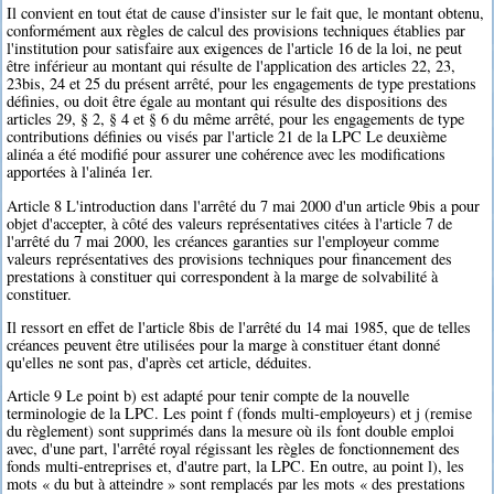
Il convient en tout état de cause d'insister sur le fait que, le montant obtenu,
conformément aux règles de calcul des provisions techniques établies par
l'institution pour satisfaire aux exigences de l'article 16 de la loi, ne peut
être inférieur au montant qui résulte de l'application des articles 22, 23,
23bis, 24 et 25 du présent arrêté, pour les engagements de type prestations
définies, ou doit être égale au montant qui résulte des dispositions des
articles 29, § 2, § 4 et § 6 du même arrêté, pour les engagements de type
contributions définies ou visés par l'article 21 de la LPC Le deuxième
alinéa a été modifié pour assurer une cohérence avec les modifications
apportées à l'alinéa 1er.
Article 8 L'introduction dans l'arrêté du 7 mai 2000 d'un article 9bis a pour
objet d'accepter, à côté des valeurs représentatives citées à l'article 7 de
l'arrêté du 7 mai 2000, les créances garanties sur l'employeur comme
valeurs représentatives des provisions techniques pour financement des
prestations à constituer qui correspondent à la marge de solvabilité à
constituer.
Il ressort en effet de l'article 8bis de l'arrêté du 14 mai 1985, que de telles
créances peuvent être utilisées pour la marge à constituer étant donné
qu'elles ne sont pas, d'après cet article, déduites.
Article 9 Le point b) est adapté pour tenir compte de la nouvelle
terminologie de la LPC. Les point f (fonds multi-employeurs) et j (remise
du règlement) sont supprimés dans la mesure où ils font double emploi
avec, d'une part, l'arrêté royal régissant les règles de fonctionnement des
fonds multi-entreprises et, d'autre part, la LPC. En outre, au point l), les
mots « du but à atteindre » sont remplacés par les mots « des prestations