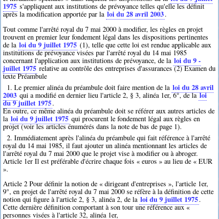
1975
s'appliquent aux institutions de prévoyance telles qu'elle les définit
loi du 28 avril 2003
après la modification apportée par la
.
Tout comme l'arrêté royal du 7 mai 2000 à modifier, les règles en projet
trouvent en premier leur fondement légal dans les dispositions pertinentes
loi du 9 juillet 1975
de la
(1), telle que cette loi est rendue applicable aux
institutions de prévoyance visées par l'arrêté royal du 14 mai 1985
loi du 9 -
concernant l'application aux institutions de prévoyance, de la
juillet 1975
relative au contrôle des entreprises d'assurances (2) Examen du
texte Préambule
loi du 28 avril
1. Le premier alinéa du préambule doit faire mention de la
2003
loi
qui a modifié en dernier lieu l'article 2, § 3, alinéa 1er, 6°, de la
du 9 juillet 1975
.
En outre, ce même alinéa du préambule doit se référer aux autres articles de
loi du 9 juillet 1975
la
qui procurent le fondement légal aux règles en
projet (voir les articles énumérés dans la note de bas de page 1).
2. Immédiatement après l'alinéa du préambule qui fait référence à l'arrêté
royal du 14 mai 1985, il faut ajouter un alinéa mentionnant les articles de
l'arrêté royal du 7 mai 2000 que le projet vise à modifier ou à abroger.
Article 1er Il est préférable d'écrire chaque fois « euros » au lieu de « EUR
».
Article 2 Pour définir la notion de « dirigeant d'entreprises », l'article 1er,
9°, en projet de l'arrêté royal du 7 mai 2000 se réfère à la définition de cette
loi du 9 juillet 1975
notion qui figure à l'article 2, § 3, alinéa 2, de la
.
Cette dernière définition comportant à son tour une référence aux «
personnes visées à l'article 32, alinéa 1er,