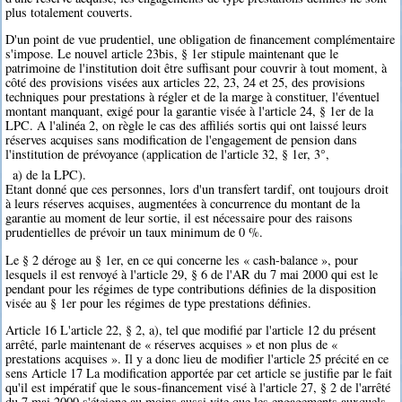
plus totalement couverts.
D'un point de vue prudentiel, une obligation de financement complémentaire
s'impose. Le nouvel article 23bis, § 1er stipule maintenant que le
patrimoine de l'institution doit être suffisant pour couvrir à tout moment, à
côté des provisions visées aux articles 22, 23, 24 et 25, des provisions
techniques pour prestations à régler et de la marge à constituer, l'éventuel
montant manquant, exigé pour la garantie visée à l'article 24, § 1er de la
LPC. A l'alinéa 2, on règle le cas des affiliés sortis qui ont laissé leurs
réserves acquises sans modification de l'engagement de pension dans
l'institution de prévoyance (application de l'article 32, § 1er, 3°,
a) de la LPC).
Etant donné que ces personnes, lors d'un transfert tardif, ont toujours droit
à leurs réserves acquises, augmentées à concurrence du montant de la
garantie au moment de leur sortie, il est nécessaire pour des raisons
prudentielles de prévoir un taux minimum de 0 %.
Le § 2 déroge au § 1er, en ce qui concerne les « cash-balance », pour
lesquels il est renvoyé à l'article 29, § 6 de l'AR du 7 mai 2000 qui est le
pendant pour les régimes de type contributions définies de la disposition
visée au § 1er pour les régimes de type prestations définies.
Article 16 L'article 22, § 2, a), tel que modifié par l'article 12 du présent
arrêté, parle maintenant de « réserves acquises » et non plus de «
prestations acquises ». Il y a donc lieu de modifier l'article 25 précité en ce
sens Article 17 La modification apportée par cet article se justifie par le fait
qu'il est impératif que le sous-financement visé à l'article 27, § 2 de l'arrêté
du 7 mai 2000 s'éteigne au moins aussi vite que les engagements auxquels