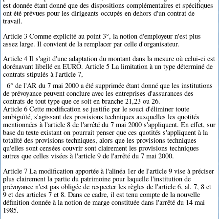
est donnée étant donné que des dispositions complémentaires et spécifiques
ont été prévues pour les dirigeants occupés en dehors d'un contrat de
travail.
Article 3 Comme explicité au point 3°, la notion d'employeur n'est plus
assez large. Il convient de la remplacer par celle d'organisateur.
Article 4 Il s'agit d'une adaptation du montant dans la mesure où celui-ci est
dorénavant libellé en EURO. Article 5 La limitation à un type déterminé de
contrats stipulés à l'article 7,
6° de l'AR du 7 mai 2000 a été supprimée étant donné que les institutions
de prévoyance peuvent conclure avec les entreprises d'assurances des
contrats de tout type que ce soit en branche 21,23 ou 26.
Article 6 Cette modification se justifie par le souci d'éliminer toute
ambiguïté, s'agissant des provisions techniques auxquelles les quotités
mentionnées à l'article 8 de l'arrêté du 7 mai 2000 s'appliquent. En effet, sur
base du texte existant on pourrait penser que ces quotités s'appliquent à la
totalité des provisions techniques, alors que les provisions techniques
qu'elles sont censées couvrir sont clairement les provisions techniques
autres que celles visées à l'article 9 de l'arrêté du 7 mai 2000.
Article 7 La modification apportée à l'alinéa 1er de l'article 9 vise à préciser
plus clairement la partie du patrimoine pour laquelle l'institution de
prévoyance n'est pas obligée de respecter les règles de l'article 6, al. 7, 8 et
9 et des articles 7 et 8. Dans ce cadre, il est tenu compte de la nouvelle
définition donnée à la notion de marge constituée dans l'arrêté du 14 mai
1985.