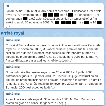
loi
Loi du 15 mai 1987 relative aux noms et prénoms. - Publications Par arrêté
royal du 30 novembre 2003,
****
****
,
****
, née à
****
le 1 er octobre 1976,
demeurant à
****
, a été autorisée, sauf opposition en temps utile(...) Par
arrêté royal du 30 novembre 2003, M.
****
,
****
****
****
, né à
****
le 16
****
(...)
arrêté royal
arrêté royal
Conseil d'Etat. - Mission auprès d'une institution supranationale Par arrêté
royal du 30 novembre 2003, M. Pascal Gilliaux, premier auditeur chef de
section, est autorisé à exercer les fonctions de référendaire auprès du
tribunal de première in L'arrêté royal du 7 septembre 2003 par lequel M.
Pascal Gilliaux, premier auditeur chef de section (...)
arrêté royal
Ordre judiciaire Par arrêtés royaux des 23 mai 2003 et 2 juillet 2003,
entrant en vigueur le 3 janvier 2004, M. Decoux, R., juge d'instruction au
tribunal de première instance de Louvain, est admis à la retraite. Il a droit à
l'éméritat et es Par arrêté royal du 30 novembre 2003, entrant en vigueur le
31 janvier 2004, est acceptée la dé(...)
arrêté royal
Promotion Par arrêté royal du 30 novembre 2003, M. Marc Roman, est
promu au grade de conseiller général au se(...)