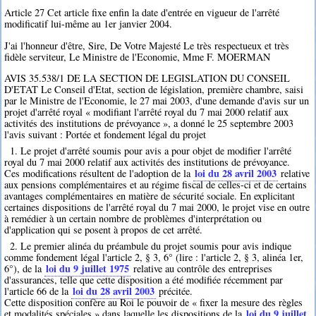
Article 27 Cet article fixe enfin la date d'entrée en vigueur de l'arrêté
modificatif lui-même au 1er janvier 2004.
J'ai l'honneur d'être, Sire, De Votre Majesté Le très respectueux et très
fidèle serviteur, Le Ministre de l'Economie, Mme F. MOERMAN
AVIS 35.538/1 DE LA SECTION DE LEGISLATION DU CONSEIL
D'ETAT Le Conseil d'Etat, section de législation, première chambre, saisi
par le Ministre de l'Economie, le 27 mai 2003, d'une demande d'avis sur un
projet d'arrêté royal « modifiant l'arrêté royal du 7 mai 2000 relatif aux
activités des institutions de prévoyance », a donné le 25 septembre 2003
l'avis suivant : Portée et fondement légal du projet
1. Le projet d'arrêté soumis pour avis a pour objet de modifier l'arrêté
royal du 7 mai 2000 relatif aux activités des institutions de prévoyance.
loi du 28 avril 2003
Ces modifications résultent de l'adoption de la
relative
aux pensions complémentaires et au régime fiscal de celles-ci et de certains
avantages complémentaires en matière de sécurité sociale. En explicitant
certaines dispositions de l'arrêté royal du 7 mai 2000, le projet vise en outre
à remédier à un certain nombre de problèmes d'interprétation ou
d'application qui se posent à propos de cet arrêté.
2. Le premier alinéa du préambule du projet soumis pour avis indique
comme fondement légal l'article 2, § 3, 6° (lire : l'article 2, § 3, alinéa 1er,
loi du 9 juillet 1975
6°), de la
relative au contrôle des entreprises
d'assurances, telle que cette disposition a été modifiée récemment par
loi du 28 avril 2003
l'article 66 de la
précitée.
Cette disposition confère au Roi le pouvoir de « fixer la mesure des règles
loi du 9 juillet
et modalités spéciales » dans laquelle les dispositions de la