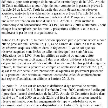
définies » pour tenir compte de la nouvelle terminologie de la LPC. Article
10 Cette modification a pour objet de tenir compte de la garantie prévue à
l'article 24 de la LPC. Seule la partie des actifs dépassant les réserves
acquises, majorée le cas échéant de la garantie prévue à l'article 24 de la
LPC, peuvent être versées dans un fonds social de l'employeur ou recevoir
une autre destination sur base d'une CCT. Article 11 Pour mettre la
terminologie en concordance avec la LPC, les mots « buts à atteindre » sont
chaque fois remplacés par les mots « prestations définies » et le mot «
employeur » par le mot « organisateur ».
Article 12 Au point 1°, la modification apportée par le présent article a pour
but de préciser que l'article 22, § 2, a) de l'arrêté du 7 mai 2000 vise bien
les réserves acquises définies dans le règlement. Il va de soi que ces
réserves acquises sont fixées de telle manière qu'il est satisfait aux
obligations de la LPC. Pour les affiliés en activité ou qui ont quitté
l'entreprise avec un droit acquis à des prestations différées à la retraite, il
est précisé que, si ces affiliés ont atteint ou dépassé le plus petit des âges de
retraite, le montant à prendre en compte en application de l'article 22, § 2,
a) est la valeur actuelle des prestations auxquelles ils pourraient prétendre
s'ils prenaient leur retraite au moment considéré, calculée conformément
aux règles d'actualisation définies à l'article 22, 2, b).
Au point 2°, le but est de rendre la définition d'âge normal de retraite,
donnée à l'article 22, § 2, b) de l'arrêté du 7 mai 2000, conforme à celle qui
figure dans l'arrêté d'exécution de la LPC. Article 13 Cet article insère dans
l'arrêté du 7 mai 2000 un article 22bis qui fixe le principe selon lequel la
réserve minimale, pour les engagements de type « cash-balance », se
détermine conformément aux dispositions de l'article 29, § 4 de cet arrêté.