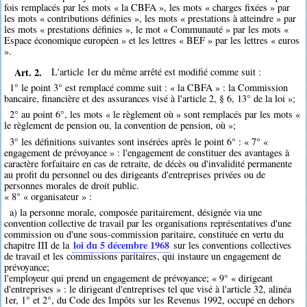
fois remplacés par les mots « la CBFA », les mots « charges fixées » par
les mots « contributions définies », les mots « prestations à atteindre » par
les mots « prestations définies », le mot « Communauté » par les mots «
Espace économique européen » et les lettres « BEF » par les lettres « euros
».
Art. 2.
L'article 1er du même arrêté est modifié comme suit :
1° le point 3° est remplacé comme suit : « la CBFA » : la Commission
bancaire, financière et des assurances visé à l'article 2, § 6, 13° de la loi »;
2° au point 6°, les mots « le règlement où » sont remplacés par les mots «
le règlement de pension ou, la convention de pension, où »;
3° les définitions suivantes sont insérées après le point 6° : « 7° «
engagement de prévoyance » : l'engagement de constituer des avantages à
caractère forfaitaire en cas de retraite, de décès ou d'invalidité permanente
au profit du personnel ou des dirigeants d'entreprises privées ou de
personnes morales de droit public.
« 8° « organisateur » :
a) la personne morale, composée paritairement, désignée via une
convention collective de travail par les organisations représentatives d'une
commission ou d'une sous-commission paritaire, constituée en vertu du
loi du 5 décembre 1968
chapitre III de la
sur les conventions collectives
de travail et les commissions paritaires, qui instaure un engagement de
prévoyance;
l'employeur qui prend un engagement de prévoyance; « 9° « dirigeant
d'entreprises » : le dirigeant d'entreprises tel que visé à l'article 32, alinéa
1er, 1° et 2°, du Code des Impôts sur les Revenus 1992, occupé en dehors