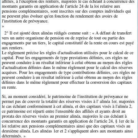
affiliés, à l'exception des rentiers, majorées le cas échéant à concurrence des
montants garantis en application de l'article 24 de la loi relative aux
pensions complémentaires, sont inscrites sur des comptes individuels qui
ne peuvent plus évoluer qu'en fonction du rendement des avoirs de
l'institution de prévoyance.
»
2° Il est ajouté deux alinéas rédigés comme suit : « A défaut de transfert
vers un autre organisme de pension ou de reprise de tout ou partie des
engagements par un tiers, le capital constitutif de la rente en cours est payé
aux rentiers.
Le règlement précise les règles d'actualisation utilisées pour le calcul de ce
capital. Pour les engagements de type prestations définies, ces règles ne
peuvent conduire à un résultat inférieur à celui obtenu au moyen des règles
d'actualisation définies dans le même règlement pour le calcul des réserves
acquises. Pour les engagements de type contributions définies, ces règles ne
peuvent conduire à un résultat inférieur à celui obtenu au moyen des règles
définies dans le même règlement pour effectuer la conversion des capitaux
en rente.
Si, au moment considéré, le patrimoine de l'institution de prévoyance ne
permet pas de couvrir la totalité des réserves visées à l' alinéa 1er, majorées
le cas échéant conformément à cet alinéa, et des capitaux visés à l'alinéa 2,
ce patrimoine est réparti entre l'ensemble des affiliés et ayants droit au
prorata des réserves visées au premier alinéa, majorées le cas échéant à
concurrence des montants garantis en application de l'article 24, § 1er de la
loi relative aux pensions complémentaires ainsi que des capitaux visés au
deuxième alinéa. Les alinéas 1er et 2 s'appliquent alors aux montants ainsi
déterminés. »