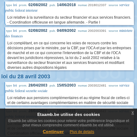
loi
service
02/08/2002
14/06/2018
2018012337
type
prom.
pub.
numac
source
public federal interieur
Loi relative à la surveillance du secteur financier et aux services financiers.
- Coordination officieuse en langue allemande. - Partie I
loi
ministere
02/08/2002
04/09/2002
2002003391
type
prom.
pub.
numac
source
des finances
Loi complétant, en ce qui concerne les voies de recours contre les
décisions prises par le ministre, par la CBF, par l'OCA et par les entreprises
de marché et en ce qui concerne l'intervention de la CBF et de l'OCA
devant les juridictions répressives, la loi du 2 août 2002 relative à la
surveillance du secteur financier et aux services financiers et modifiant
diverses autres dispositions légales
loi du 28 avril 2003
loi
service
28/04/2003
15/05/2003
2003022481
type
prom.
pub.
numac
source
public federal securite sociale
Loi relative aux pensions complémentaires et au régime fiscal de celles-ci
et de certains avantages complémentaires en matière de sécurité sociale
loi
service
28/04/2003
16/11/2010
2010000643
x
type
prom.
pub.
numac
source
Etaamb.be utilise des cookies
public federal interieur
Etaamb.be utilise les cookies pour retenir votre préférence linguistique et
Loi relative aux pensions complémentaires et au régime fiscal de celles-ci
pour mieux comprendre comment etaamb.be est utilisé.
et de certains avantages complémentaires en matière de sécurité sociale. -
Continuer
Plus de details
Coordination officieuse en langue allemande