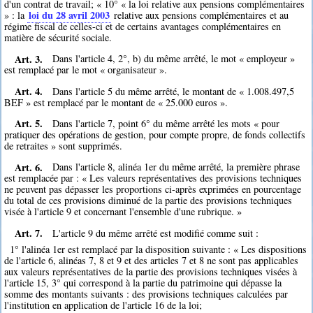
d'un contrat de travail; « 10° « la loi relative aux pensions complémentaires
loi du 28 avril 2003
» : la
relative aux pensions complémentaires et au
régime fiscal de celles-ci et de certains avantages complémentaires en
matière de sécurité sociale.
Art. 3.
Dans l'article 4, 2°, b) du même arrêté, le mot « employeur »
est remplacé par le mot « organisateur ».
Art. 4.
Dans l'article 5 du même arrêté, le montant de « 1.008.497,5
BEF » est remplacé par le montant de « 25.000 euros ».
Art. 5.
Dans l'article 7, point 6° du même arrêté les mots « pour
pratiquer des opérations de gestion, pour compte propre, de fonds collectifs
de retraites » sont supprimés.
Art. 6.
Dans l'article 8, alinéa 1er du même arrêté, la première phrase
est remplacée par : « Les valeurs représentatives des provisions techniques
ne peuvent pas dépasser les proportions ci-après exprimées en pourcentage
du total de ces provisions diminué de la partie des provisions techniques
visée à l'article 9 et concernant l'ensemble d'une rubrique. »
Art. 7.
L'article 9 du même arrêté est modifié comme suit :
1° l'alinéa 1er est remplacé par la disposition suivante : « Les dispositions
de l'article 6, alinéas 7, 8 et 9 et des articles 7 et 8 ne sont pas applicables
aux valeurs représentatives de la partie des provisions techniques visées à
l'article 15, 3° qui correspond à la partie du patrimoine qui dépasse la
somme des montants suivants : des provisions techniques calculées par
l'institution en application de l'article 16 de la loi;