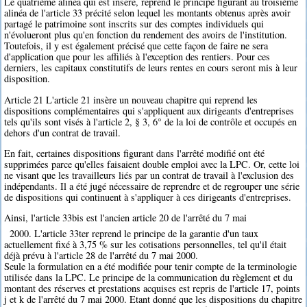
Le quatrième alinéa qui est inséré, reprend le principe figurant au troisième
alinéa de l'article 33 précité selon lequel les montants obtenus après avoir
partagé le patrimoine sont inscrits sur des comptes individuels qui
n'évolueront plus qu'en fonction du rendement des avoirs de l'institution.
Toutefois, il y est également précisé que cette façon de faire ne sera
d'application que pour les affiliés à l'exception des rentiers. Pour ces
derniers, les capitaux constitutifs de leurs rentes en cours seront mis à leur
disposition.
Article 21 L'article 21 insère un nouveau chapitre qui reprend les
dispositions complémentaires qui s'appliquent aux dirigeants d'entreprises
tels qu'ils sont visés à l'article 2, § 3, 6° de la loi de contrôle et occupés en
dehors d'un contrat de travail.
En fait, certaines dispositions figurant dans l'arrêté modifié ont été
supprimées parce qu'elles faisaient double emploi avec la LPC. Or, cette loi
ne visant que les travailleurs liés par un contrat de travail à l'exclusion des
indépendants. Il a été jugé nécessaire de reprendre et de regrouper une série
de dispositions qui continuent à s'appliquer à ces dirigeants d'entreprises.
Ainsi, l'article 33bis est l'ancien article 20 de l'arrêté du 7 mai
2000. L'article 33ter reprend le principe de la garantie d'un taux
actuellement fixé à 3,75 % sur les cotisations personnelles, tel qu'il était
déjà prévu à l'article 28 de l'arrêté du 7 mai 2000.
Seule la formulation en a été modifiée pour tenir compte de la terminologie
utilisée dans la LPC. Le principe de la communication du règlement et du
montant des réserves et prestations acquises est repris de l'article 17, points
j et k de l'arrêté du 7 mai 2000. Etant donné que les dispositions du chapitre