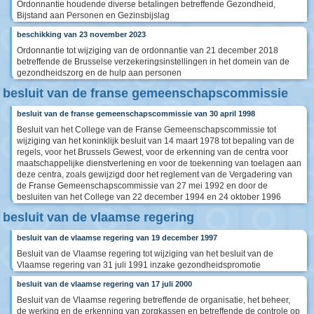
Ordonnantie houdende diverse betalingen betreffende Gezondheid,
Bijstand aan Personen en Gezinsbijslag
beschikking van 23 november 2023
Ordonnantie tot wijziging van de ordonnantie van 21 december 2018
betreffende de Brusselse verzekeringsinstellingen in het domein van de
gezondheidszorg en de hulp aan personen
besluit van de franse gemeenschapscommissie
besluit van de franse gemeenschapscommissie van 30 april 1998
Besluit van het College van de Franse Gemeenschapscommissie tot
wijziging van het koninklijk besluit van 14 maart 1978 tot bepaling van de
regels, voor het Brussels Gewest, voor de erkenning van de centra voor
maatschappelijke dienstverlening en voor de toekenning van toelagen aan
deze centra, zoals gewijzigd door het reglement van de Vergadering van
de Franse Gemeenschapscommissie van 27 mei 1992 en door de
besluiten van het College van 22 december 1994 en 24 oktober 1996
besluit van de vlaamse regering
besluit van de vlaamse regering van 19 december 1997
Besluit van de Vlaamse regering tot wijziging van het besluit van de
Vlaamse regering van 31 juli 1991 inzake gezondheidspromotie
besluit van de vlaamse regering van 17 juli 2000
Besluit van de Vlaamse regering betreffende de organisatie, het beheer,
de werking en de erkenning van zorgkassen en betreffende de controle op