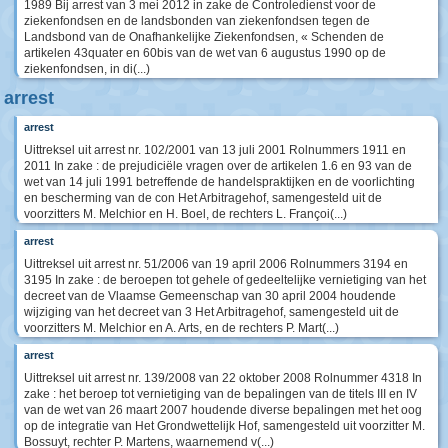
1989 Bij arrest van 3 mei 2012 in zake de Controledienst voor de
ziekenfondsen en de landsbonden van ziekenfondsen tegen de
Landsbond van de Onafhankelijke Ziekenfondsen, « Schenden de
artikelen 43quater en 60bis van de wet van 6 augustus 1990 op de
ziekenfondsen, in di(...)
arrest
arrest
Uittreksel uit arrest nr. 102/2001 van 13 juli 2001 Rolnummers 1911 en
2011 In zake : de prejudiciële vragen over de artikelen 1.6 en 93 van de
wet van 14 juli 1991 betreffende de handelspraktijken en de voorlichting
en bescherming van de con Het Arbitragehof, samengesteld uit de
voorzitters M. Melchior en H. Boel, de rechters L. Françoi(...)
arrest
Uittreksel uit arrest nr. 51/2006 van 19 april 2006 Rolnummers 3194 en
3195 In zake : de beroepen tot gehele of gedeeltelijke vernietiging van het
decreet van de Vlaamse Gemeenschap van 30 april 2004 houdende
wijziging van het decreet van 3 Het Arbitragehof, samengesteld uit de
voorzitters M. Melchior en A. Arts, en de rechters P. Mart(...)
arrest
Uittreksel uit arrest nr. 139/2008 van 22 oktober 2008 Rolnummer 4318 In
zake : het beroep tot vernietiging van de bepalingen van de titels III en IV
van de wet van 26 maart 2007 houdende diverse bepalingen met het oog
op de integratie van Het Grondwettelijk Hof, samengesteld uit voorzitter M.
Bossuyt, rechter P. Martens, waarnemend v(...)