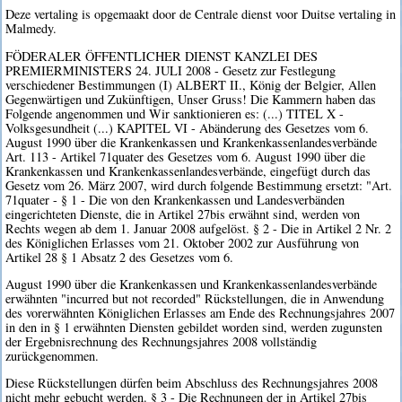
Deze vertaling is opgemaakt door de Centrale dienst voor Duitse vertaling in
Malmedy.
FÖDERALER ÖFFENTLICHER DIENST KANZLEI DES
PREMIERMINISTERS 24. JULI 2008 - Gesetz zur Festlegung
verschiedener Bestimmungen (I) ALBERT II., König der Belgier, Allen
Gegenwärtigen und Zukünftigen, Unser Gruss! Die Kammern haben das
Folgende angenommen und Wir sanktionieren es: (...) TITEL X -
Volksgesundheit (...) KAPITEL VI - Abänderung des Gesetzes vom 6.
August 1990 über die Krankenkassen und Krankenkassenlandesverbände
Art. 113 - Artikel 71quater des Gesetzes vom 6. August 1990 über die
Krankenkassen und Krankenkassenlandesverbände, eingefügt durch das
Gesetz vom 26. März 2007, wird durch folgende Bestimmung ersetzt: "Art.
71quater - § 1 - Die von den Krankenkassen und Landesverbänden
eingerichteten Dienste, die in Artikel 27bis erwähnt sind, werden von
Rechts wegen ab dem 1. Januar 2008 aufgelöst. § 2 - Die in Artikel 2 Nr. 2
des Königlichen Erlasses vom 21. Oktober 2002 zur Ausführung von
Artikel 28 § 1 Absatz 2 des Gesetzes vom 6.
August 1990 über die Krankenkassen und Krankenkassenlandesverbände
erwähnten "incurred but not recorded" Rückstellungen, die in Anwendung
des vorerwähnten Königlichen Erlasses am Ende des Rechnungsjahres 2007
in den in § 1 erwähnten Diensten gebildet worden sind, werden zugunsten
der Ergebnisrechnung des Rechnungsjahres 2008 vollständig
zurückgenommen.
Diese Rückstellungen dürfen beim Abschluss des Rechnungsjahres 2008
nicht mehr gebucht werden. § 3 - Die Rechnungen der in Artikel 27bis