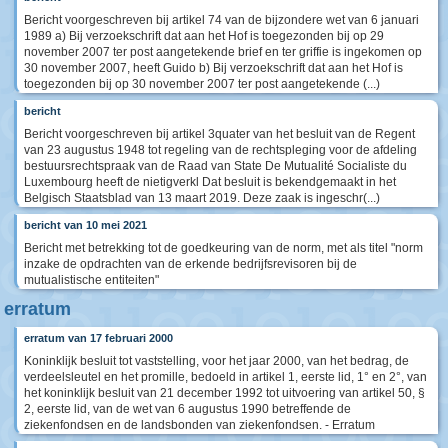
Bericht voorgeschreven bij artikel 74 van de bijzondere wet van 6 januari
1989 a) Bij verzoekschrift dat aan het Hof is toegezonden bij op 29
november 2007 ter post aangetekende brief en ter griffie is ingekomen op
30 november 2007, heeft Guido b) Bij verzoekschrift dat aan het Hof is
toegezonden bij op 30 november 2007 ter post aangetekende (...)
bericht
Bericht voorgeschreven bij artikel 3quater van het besluit van de Regent
van 23 augustus 1948 tot regeling van de rechtspleging voor de afdeling
bestuursrechtspraak van de Raad van State De Mutualité Socialiste du
Luxembourg heeft de nietigverkl Dat besluit is bekendgemaakt in het
Belgisch Staatsblad van 13 maart 2019. Deze zaak is ingeschr(...)
bericht van 10 mei 2021
Bericht met betrekking tot de goedkeuring van de norm, met als titel "norm
inzake de opdrachten van de erkende bedrijfsrevisoren bij de
mutualistische entiteiten"
erratum
erratum van 17 februari 2000
Koninklijk besluit tot vaststelling, voor het jaar 2000, van het bedrag, de
verdeelsleutel en het promille, bedoeld in artikel 1, eerste lid, 1° en 2°, van
het koninklijk besluit van 21 december 1992 tot uitvoering van artikel 50, §
2, eerste lid, van de wet van 6 augustus 1990 betreffende de
ziekenfondsen en de landsbonden van ziekenfondsen. - Erratum