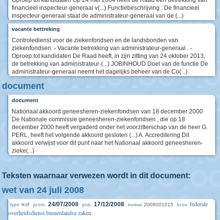
Oproep tot kandidaten Op 24 mei 2004 heeft de Raad een betrekking van
financieel inspecteur-generaal v(...) Functiebeschrijving : De financieel
inspecteur-generaal staat de administrateur-generaal van de (...)
vacante bettreking
Controledienst voor de ziekenfondsen en de landsbonden van
ziekenfondsen. - Vacante betrekking van administrateur-generaal . -
Oproep tot kandidaten De Raad heeft, in zijn zitting van 24 oktober 2013,
de betrekking van administrateur-(...) JOBINHOUD Doel van de functie De
administrateur-generaal neemt het dagelijks beheer van de Co(...)
document
document
Nationaal akkoord geneesheren-ziekenfondsen van 18 december 2000
De Nationale commissie geneesheren-ziekenfondsen , die op 18
december 2000 heeft vergaderd onder het voorzitterschap van de heer G.
PERL, heeft het volgende akkoord gesloten (...) A. Accreditering Dit
akkoord verwijst voor dit punt naar het Nationaal akkoord geneesheren-
zieke(...)
Teksten waarnaar verwezen wordt in dit document:
wet van 24 juli 2008
wet
federale
24/07/2008
17/12/2008
2008001015
type
prom.
pub.
numac
bron
overheidsdienst binnenlandse zaken