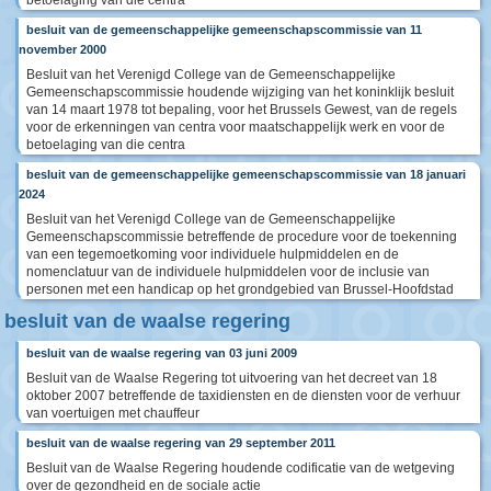
betoelaging van die centra
besluit van de gemeenschappelijke gemeenschapscommissie van 11
november 2000
Besluit van het Verenigd College van de Gemeenschappelijke
Gemeenschapscommissie houdende wijziging van het koninklijk besluit
van 14 maart 1978 tot bepaling, voor het Brussels Gewest, van de regels
voor de erkenningen van centra voor maatschappelijk werk en voor de
betoelaging van die centra
besluit van de gemeenschappelijke gemeenschapscommissie van 18 januari
2024
Besluit van het Verenigd College van de Gemeenschappelijke
Gemeenschapscommissie betreffende de procedure voor de toekenning
van een tegemoetkoming voor individuele hulpmiddelen en de
nomenclatuur van de individuele hulpmiddelen voor de inclusie van
personen met een handicap op het grondgebied van Brussel-Hoofdstad
besluit van de waalse regering
besluit van de waalse regering van 03 juni 2009
Besluit van de Waalse Regering tot uitvoering van het decreet van 18
oktober 2007 betreffende de taxidiensten en de diensten voor de verhuur
van voertuigen met chauffeur
besluit van de waalse regering van 29 september 2011
Besluit van de Waalse Regering houdende codificatie van de wetgeving
over de gezondheid en de sociale actie