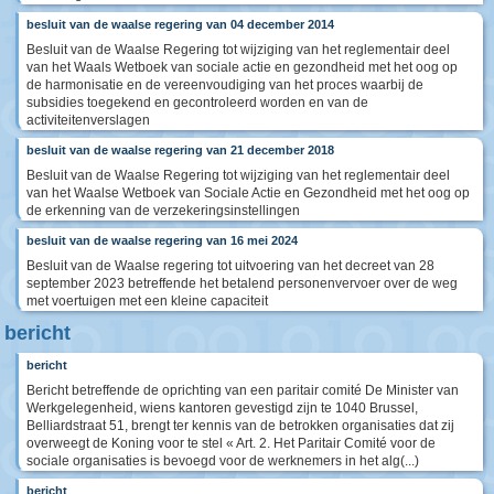
besluit van de waalse regering van 04 december 2014
Besluit van de Waalse Regering tot wijziging van het reglementair deel
van het Waals Wetboek van sociale actie en gezondheid met het oog op
de harmonisatie en de vereenvoudiging van het proces waarbij de
subsidies toegekend en gecontroleerd worden en van de
activiteitenverslagen
besluit van de waalse regering van 21 december 2018
Besluit van de Waalse Regering tot wijziging van het reglementair deel
van het Waalse Wetboek van Sociale Actie en Gezondheid met het oog op
de erkenning van de verzekeringsinstellingen
besluit van de waalse regering van 16 mei 2024
Besluit van de Waalse regering tot uitvoering van het decreet van 28
september 2023 betreffende het betalend personenvervoer over de weg
met voertuigen met een kleine capaciteit
bericht
bericht
Bericht betreffende de oprichting van een paritair comité De Minister van
Werkgelegenheid, wiens kantoren gevestigd zijn te 1040 Brussel,
Belliardstraat 51, brengt ter kennis van de betrokken organisaties dat zij
overweegt de Koning voor te stel « Art. 2. Het Paritair Comité voor de
sociale organisaties is bevoegd voor de werknemers in het alg(...)
bericht