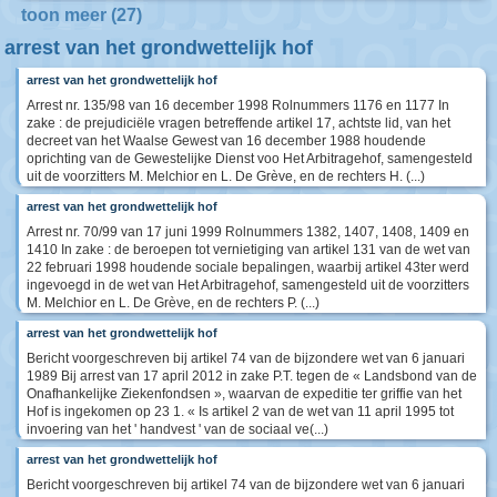
toon meer (27)
arrest van het grondwettelijk hof
arrest van het grondwettelijk hof
Arrest nr. 135/98 van 16 december 1998 Rolnummers 1176 en 1177 In
zake : de prejudiciële vragen betreffende artikel 17, achtste lid, van het
decreet van het Waalse Gewest van 16 december 1988 houdende
oprichting van de Gewestelijke Dienst voo Het Arbitragehof, samengesteld
uit de voorzitters M. Melchior en L. De Grève, en de rechters H. (...)
arrest van het grondwettelijk hof
Arrest nr. 70/99 van 17 juni 1999 Rolnummers 1382, 1407, 1408, 1409 en
1410 In zake : de beroepen tot vernietiging van artikel 131 van de wet van
22 februari 1998 houdende sociale bepalingen, waarbij artikel 43ter werd
ingevoegd in de wet van Het Arbitragehof, samengesteld uit de voorzitters
M. Melchior en L. De Grève, en de rechters P. (...)
arrest van het grondwettelijk hof
Bericht voorgeschreven bij artikel 74 van de bijzondere wet van 6 januari
1989 Bij arrest van 17 april 2012 in zake P.T. tegen de « Landsbond van de
Onafhankelijke Ziekenfondsen », waarvan de expeditie ter griffie van het
Hof is ingekomen op 23 1. « Is artikel 2 van de wet van 11 april 1995 tot
invoering van het ' handvest ' van de sociaal ve(...)
arrest van het grondwettelijk hof
Bericht voorgeschreven bij artikel 74 van de bijzondere wet van 6 januari