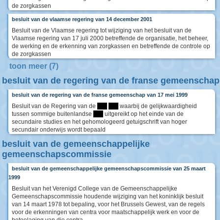
de zorgkassen
besluit van de vlaamse regering van 14 december 2001
Besluit van de Vlaamse regering tot wijziging van het besluit van de
Vlaamse regering van 17 juli 2000 betreffende de organisatie, het beheer,
de werking en de erkenning van zorgkassen en betreffende de controle op
de zorgkassen
toon meer (7)
besluit van de regering van de franse gemeenschap
besluit van de regering van de franse gemeenschap van 17 mei 1999
Besluit van de Regering van de
****
****
waarbij de gelijkwaardigheid
tussen sommige buitenlandse
****
uitgereikt op het einde van de
secundaire studies en het gehomologeerd getuigschrift van hoger
secundair onderwijs wordt bepaald
besluit van de gemeenschappelijke
gemeenschapscommissie
besluit van de gemeenschappelijke gemeenschapscommissie van 25 maart
1999
Besluit van het Verenigd College van de Gemeenschappelijke
Gemeenschapscommissie houdende wijziging van het koninklijk besluit
van 14 maart 1978 tot bepaling, voor het Brussels Gewest, van de regels
voor de erkenningen van centra voor maatschappelijk werk en voor de