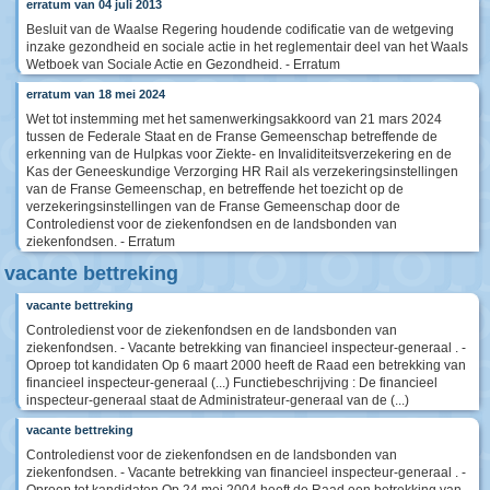
erratum van 04 juli 2013
Besluit van de Waalse Regering houdende codificatie van de wetgeving
inzake gezondheid en sociale actie in het reglementair deel van het Waals
Wetboek van Sociale Actie en Gezondheid. - Erratum
erratum van 18 mei 2024
Wet tot instemming met het samenwerkingsakkoord van 21 mars 2024
tussen de Federale Staat en de Franse Gemeenschap betreffende de
erkenning van de Hulpkas voor Ziekte- en Invaliditeitsverzekering en de
Kas der Geneeskundige Verzorging HR Rail als verzekeringsinstellingen
van de Franse Gemeenschap, en betreffende het toezicht op de
verzekeringsinstellingen van de Franse Gemeenschap door de
Controledienst voor de ziekenfondsen en de landsbonden van
ziekenfondsen. - Erratum
vacante bettreking
vacante bettreking
Controledienst voor de ziekenfondsen en de landsbonden van
ziekenfondsen. - Vacante betrekking van financieel inspecteur-generaal . -
Oproep tot kandidaten Op 6 maart 2000 heeft de Raad een betrekking van
financieel inspecteur-generaal (...) Functiebeschrijving : De financieel
inspecteur-generaal staat de Administrateur-generaal van de (...)
vacante bettreking
Controledienst voor de ziekenfondsen en de landsbonden van
ziekenfondsen. - Vacante betrekking van financieel inspecteur-generaal . -