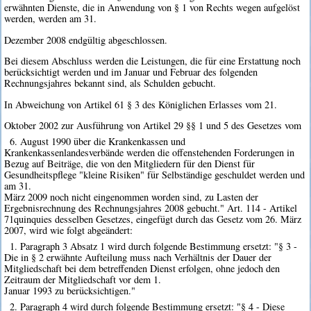
erwähnten Dienste, die in Anwendung von § 1 von Rechts wegen aufgelöst
werden, werden am 31.
Dezember 2008 endgültig abgeschlossen.
Bei diesem Abschluss werden die Leistungen, die für eine Erstattung noch
berücksichtigt werden und im Januar und Februar des folgenden
Rechnungsjahres bekannt sind, als Schulden gebucht.
In Abweichung von Artikel 61 § 3 des Königlichen Erlasses vom 21.
Oktober 2002 zur Ausführung von Artikel 29 §§ 1 und 5 des Gesetzes vom
6. August 1990 über die Krankenkassen und
Krankenkassenlandesverbände werden die offenstehenden Forderungen in
Bezug auf Beiträge, die von den Mitgliedern für den Dienst für
Gesundheitspflege "kleine Risiken" für Selbständige geschuldet werden und
am 31.
März 2009 noch nicht eingenommen worden sind, zu Lasten der
Ergebnisrechnung des Rechnungsjahres 2008 gebucht." Art. 114 - Artikel
71quinquies desselben Gesetzes, eingefügt durch das Gesetz vom 26. März
2007, wird wie folgt abgeändert:
1. Paragraph 3 Absatz 1 wird durch folgende Bestimmung ersetzt: "§ 3 -
Die in § 2 erwähnte Aufteilung muss nach Verhältnis der Dauer der
Mitgliedschaft bei dem betreffenden Dienst erfolgen, ohne jedoch den
Zeitraum der Mitgliedschaft vor dem 1.
Januar 1993 zu berücksichtigen."
2. Paragraph 4 wird durch folgende Bestimmung ersetzt: "§ 4 - Diese