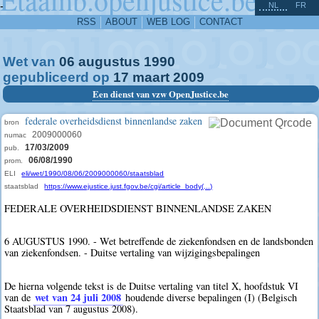
^
-
NL
FR
RSS
ABOUT
WEB LOG
CONTACT
Wet van
06
augustus
1990
gepubliceerd op
17
maart
2009
Een dienst van vzw OpenJustice.be
federale overheidsdienst binnenlandse zaken
bron
2009000060
numac
17/03/2009
pub.
06/08/1990
prom.
ELI
eli/wet/1990/08/06/2009000060/staatsblad
staatsblad
https://www.ejustice.just.fgov.be/cgi/article_body(...)
FEDERALE OVERHEIDSDIENST BINNENLANDSE ZAKEN
6 AUGUSTUS 1990. - Wet betreffende de ziekenfondsen en de landsbonden
van ziekenfondsen. - Duitse vertaling van wijzigingsbepalingen
De hierna volgende tekst is de Duitse vertaling van titel X, hoofdstuk VI
wet van 24 juli 2008
van de
houdende diverse bepalingen (I) (Belgisch
Staatsblad van 7 augustus 2008).