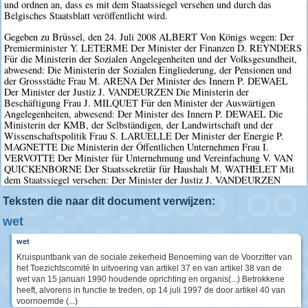
und ordnen an, dass es mit dem Staatssiegel versehen und durch das
Belgisches Staatsblatt veröffentlicht wird.
Gegeben zu Brüssel, den 24. Juli 2008 ALBERT Von Königs wegen: Der
Premierminister Y. LETERME Der Minister der Finanzen D. REYNDERS
Für die Ministerin der Sozialen Angelegenheiten und der Volksgesundheit,
abwesend: Die Ministerin der Sozialen Eingliederung, der Pensionen und
der Grossstädte Frau M. ARENA Der Minister des Innern P. DEWAEL
Der Minister der Justiz J. VANDEURZEN Die Ministerin der
Beschäftigung Frau J. MILQUET Für den Minister der Auswärtigen
Angelegenheiten, abwesend: Der Minister des Innern P. DEWAEL Die
Ministerin der KMB, der Selbständigen, der Landwirtschaft und der
Wissenschaftspolitik Frau S. LARUELLE Der Minister der Energie P.
MAGNETTE Die Ministerin der Öffentlichen Unternehmen Frau I.
VERVOTTE Der Minister für Unternehmung und Vereinfachung V. VAN
QUICKENBORNE Der Staatssekretär für Haushalt M. WATHELET Mit
dem Staatssiegel versehen: Der Minister der Justiz J. VANDEURZEN
Teksten die naar dit document verwijzen:
wet
wet
Kruispuntbank van de sociale zekerheid Benoeming van de Voorzitter van
het Toezichtscomité In uitvoering van artikel 37 en van artikel 38 van de
wet van 15 januari 1990 houdende oprichting en organis(...) Betrokkene
heeft, alvorens in functie te treden, op 14 juli 1997 de door artikel 40 van
voornoemde (...)