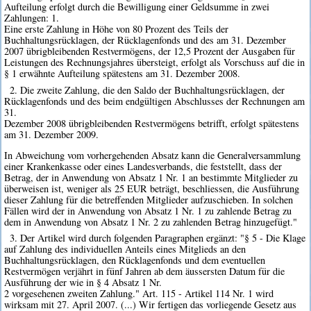
Aufteilung erfolgt durch die Bewilligung einer Geldsumme in zwei
Zahlungen: 1.
Eine erste Zahlung in Höhe von 80 Prozent des Teils der
Buchhaltungsrücklagen, der Rücklagenfonds und des am 31. Dezember
2007 übrigbleibenden Restvermögens, der 12,5 Prozent der Ausgaben für
Leistungen des Rechnungsjahres übersteigt, erfolgt als Vorschuss auf die in
§ 1 erwähnte Aufteilung spätestens am 31. Dezember 2008.
2. Die zweite Zahlung, die den Saldo der Buchhaltungsrücklagen, der
Rücklagenfonds und des beim endgültigen Abschlusses der Rechnungen am
31.
Dezember 2008 übrigbleibenden Restvermögens betrifft, erfolgt spätestens
am 31. Dezember 2009.
In Abweichung vom vorhergehenden Absatz kann die Generalversammlung
einer Krankenkasse oder eines Landesverbands, die feststellt, dass der
Betrag, der in Anwendung von Absatz 1 Nr. 1 an bestimmte Mitglieder zu
überweisen ist, weniger als 25 EUR beträgt, beschliessen, die Ausführung
dieser Zahlung für die betreffenden Mitglieder aufzuschieben. In solchen
Fällen wird der in Anwendung von Absatz 1 Nr. 1 zu zahlende Betrag zu
dem in Anwendung von Absatz 1 Nr. 2 zu zahlenden Betrag hinzugefügt."
3. Der Artikel wird durch folgenden Paragraphen ergänzt: "§ 5 - Die Klage
auf Zahlung des individuellen Anteils eines Mitglieds an den
Buchhaltungsrücklagen, den Rücklagenfonds und dem eventuellen
Restvermögen verjährt in fünf Jahren ab dem äussersten Datum für die
Ausführung der wie in § 4 Absatz 1 Nr.
2 vorgesehenen zweiten Zahlung." Art. 115 - Artikel 114 Nr. 1 wird
wirksam mit 27. April 2007. (...) Wir fertigen das vorliegende Gesetz aus