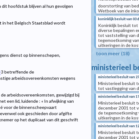
doorstorting van bedr
dit hoofdstuk blijven al hun gevolgen
Wetboek van de ink
koninklijk besluit van 03
 in het Belgisch Staatsblad wordt
Koninklijk besluit to
diverse bepalingen en
tot vaststelling van
tegemoetkoming van 
uitkeringen in de ko
toon meer (18)
gens dienst op binnenschepen,
ministerieel b
8
3
betreffende de
ministerieel besluit van 
omstige arbeidsovereenkomsten wegens
Ministerieel besluit 
tot vastlegging van
de arbeidsovereenkomsten, gewijzigd bij
ministerieel besluit van 
 een lid, luidende : « In afwijking van
Ministerieel besluit t
ité voor de binnenscheepvaart
december 2001 tot va
de tegemoetkoming v
 evenwel ook geschieden door afgifte
uitkeringen in de ko
emer op het duplicaat van dit geschrift
ministerieel besluit van 1
Ministerieel besluit t
december 2001 tot va