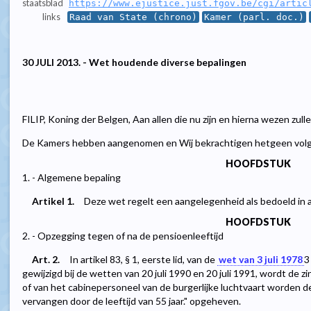
staatsblad
https://www.ejustice.just.fgov.be/cgi/artic
links
Raad van State (chrono)
Kamer (parl. doc.)
30 JULI 2013. - Wet houdende diverse bepalingen
FILIP, Koning der Belgen, Aan allen die nu zijn en hierna wezen zul
De Kamers hebben aangenomen en Wij bekrachtigen hetgeen volg
HOOFDSTUK
1. - Algemene bepaling
Artikel 1.
Deze wet regelt een aangelegenheid als bedoeld in 
HOOFDSTUK
2. - Opzegging tegen of na de pensioenleeftijd
Art. 2.
In artikel 83, § 1, eerste lid, van de
wet van 3 juli 1978
3
gewijzigd bij de wetten van 20 juli 1990 en 20 juli 1991, wordt de 
of van het cabinepersoneel van de burgerlijke luchtvaart worden de
vervangen door de leeftijd van 55 jaar." opgeheven.