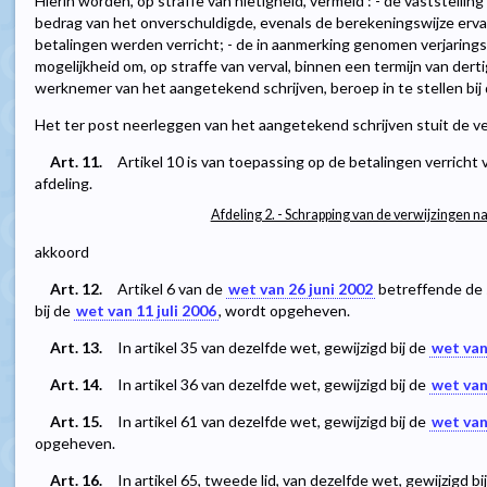
Hierin worden, op straffe van nietigheid, vermeld : - de vaststellin
bedrag van het onverschuldigde, evenals de berekeningswijze ervan
betalingen werden verricht; - de in aanmerking genomen verjarings
mogelijkheid om, op straffe van verval, binnen een termijn van der
werknemer van het aangetekend schrijven, beroep in te stellen bi
Het ter post neerleggen van het aangetekend schrijven stuit de ver
Art. 11.
Artikel 10 is van toepassing op de betalingen verricht
afdeling.
Afdeling 2. - Schrapping van de verwijzingen na
akkoord
Art. 12.
Artikel 6 van de
wet van 26 juni 2002
betreffende de 
bij de
wet van 11 juli 2006
, wordt opgeheven.
Art. 13.
In artikel 35 van dezelfde wet, gewijzigd bij de
wet van
Art. 14.
In artikel 36 van dezelfde wet, gewijzigd bij de
wet van
Art. 15.
In artikel 61 van dezelfde wet, gewijzigd bij de
wet van
opgeheven.
Art. 16.
In artikel 65, tweede lid, van dezelfde wet, gewijzigd bi