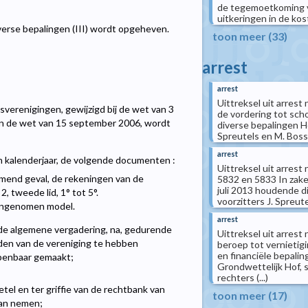
de tegemoetkoming v
uitkeringen in de ko
erse bepalingen (III) wordt opgeheven.
toon meer (33)
arrest
arrest
Uittreksel uit arres
verenigingen, gewijzigd bij de wet van 3
de vordering tot scho
en de wet van 15 september 2006, wordt
diverse bepalingen H
Spreutels en M. Bossu
arrest
en kalenderjaar, de volgende documenten :
Uittreksel uit arres
omend geval, de rekeningen van de
5832 en 5833 In zake 
juli 2013 houdende d
2, tweede lid, 1° tot 5°.
voorzitters J. Spreute
angenomen model.
arrest
de algemene vergadering, na, gedurende
Uittreksel uit arrest
leden van de vereniging te hebben
beroep tot vernietigi
en financiële bepali
penbaar gemaakt;
Grondwettelijk Hof, s
rechters (...)
tel en ter griffie van de rechtbank van
toon meer (17)
van nemen;