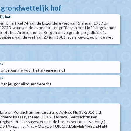
t grondwettelijk hof
ijk hof
n bij artikel 74 van de bijzondere wet van 6 januari 1989 Bij
i 2020, waarvan de expeditie ter griffie van het Hof is ingekomen
heeft het Arbeidshof te Bergen de volgende prejudicië « 1.
 3sexies, van de wet van 29 juni 1981, zoals gewijzigd bij de wet
017
 onteigening voor het algemeen nut
019
 het jeugddelinquentierecht
ure en Verplichtingen Circulaire AAFisc Nr. 33/2016 d.d.
streerd kassasysteem - GKS - Horeca - Verplichtingen -
egistreerd kassasysteem in de horecasector, uitvoering (...)
STAFEL . . . . . Nrs. HOOFDSTUK 1: ALGEMEENHEDEN EN
. .(...)