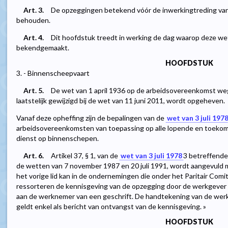
Art. 3.
De opzeggingen betekend vóór de inwerkingtreding van 
behouden.
Art. 4.
Dit hoofdstuk treedt in werking de dag waarop deze wet
bekendgemaakt.
HOOFDSTUK
3. - Binnenscheepvaart
Art. 5.
De wet van 1 april 1936 op de arbeidsovereenkomst we
laatstelijk gewijzigd bij de wet van 11 juni 2011, wordt opgeheven.
Vanaf deze opheffing zijn de bepalingen van de
wet van 3 juli 197
arbeidsovereenkomsten van toepassing op alle lopende en toek
dienst op binnenschepen.
Art. 6.
Artikel 37, § 1, van de
wet van 3 juli 1978
3
betreffende 
de wetten van 7 november 1987 en 20 juli 1991, wordt aangevuld met
het vorige lid kan in de ondernemingen die onder het Paritair Com
ressorteren de kennisgeving van de opzegging door de werkgever
aan de werknemer van een geschrift. De handtekening van de werkn
geldt enkel als bericht van ontvangst van de kennisgeving. »
HOOFDSTUK