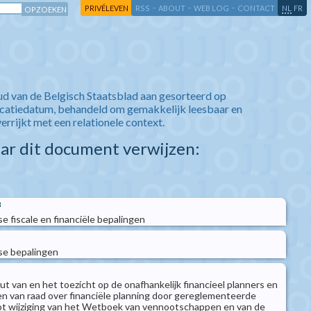
-
-
-
-
PRIVÉLEVEN
RSS
ABOUT
WEB LOG
CONTACT
NL
FR
ud van de Belgisch Staatsblad aan gesorteerd op
icatiedatum, behandeld om gemakkelijk leesbaar en
verrijkt met een relationele context.
aar dit document verwijzen:
3
 fiscale en financiële bepalingen
se bepalingen
t van en het toezicht op de onafhankelijk financieel planners en
en van raad over financiële planning door gereglementeerde
t wijziging van het Wetboek van vennootschappen en van de