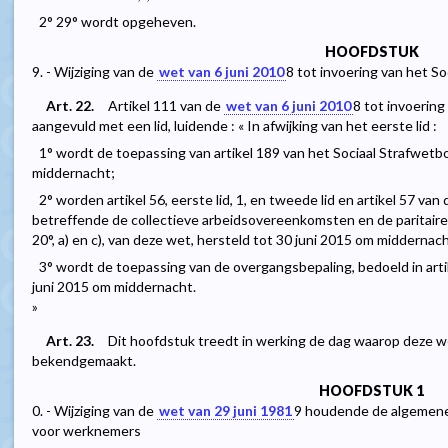
2° 29° wordt opgeheven.
HOOFDSTUK
9. - Wijziging van de
wet van 6 juni 2010
8
tot invoering van het S
Art. 22.
Artikel 111 van de
wet van 6 juni 2010
8
tot invoering
aangevuld met een lid, luidende : « In afwijking van het eerste lid :
1° wordt de toepassing van artikel 189 van het Sociaal Strafwet
middernacht;
2° worden artikel 56, eerste lid, 1, en tweede lid en artikel 57 van
betreffende de collectieve arbeidsovereenkomsten en de paritaire
20°, a) en c), van deze wet, hersteld tot 30 juni 2015 om middernach
3° wordt de toepassing van de overgangsbepaling, bedoeld in arti
juni 2015 om middernacht.
»
Art. 23.
Dit hoofdstuk treedt in werking de dag waarop deze w
bekendgemaakt.
HOOFDSTUK 1
0. - Wijziging van de
wet van 29 juni 1981
9
houdende de algemene 
voor werknemers