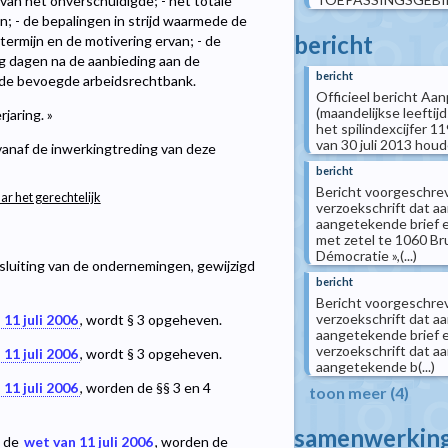
g van het onverschuldigde; - het totale
; - de bepalingen in strijd waarmede de
bericht
termijn en de motivering ervan; - de
tig dagen na de aanbieding aan de
bericht
j de bevoegde arbeidsrechtbank.
Officieel bericht Aan
(maandelijkse leeftij
jaring. »
het spilindexcijfer 1
van 30 juli 2013 houde
 vanaf de inwerkingtreding van deze
bericht
Bericht voorgeschreve
ar het gerechtelijk
verzoekschrift dat a
aangetekende brief e
met zetel te 1060 Bru
Démocratie »,(...)
sluiting van de ondernemingen, gewijzigd
bericht
Bericht voorgeschreve
verzoekschrift dat aa
 11 juli 2006
, wordt § 3 opgeheven.
aangetekende brief en
verzoekschrift dat aa
 11 juli 2006
, wordt § 3 opgeheven.
aangetekende b(...)
 11 juli 2006
, worden de §§ 3 en 4
toon meer (4)
samenwerkin
j de
wet van 11 juli 2006
, worden de