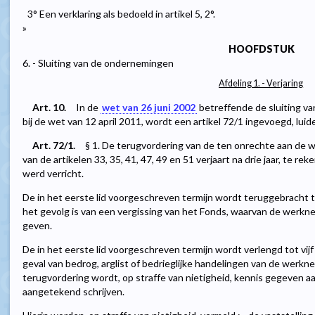
3° Een verklaring als bedoeld in artikel 5, 2°.
»
HOOFDSTUK
6. - Sluiting van de ondernemingen
Afdeling 1. - Verjaring
Art. 10.
In de
wet van 26 juni 2002
betreffende de sluiting va
bij de wet van 12 april 2011, wordt een artikel 72/1 ingevoegd, luid
Art. 72/1.
§ 1. De terugvordering van de ten onrechte aan de 
van de artikelen 33, 35, 41, 47, 49 en 51 verjaart na drie jaar, te 
werd verricht.
De in het eerste lid voorgeschreven termijn wordt teruggebracht t
het gevolg is van een vergissing van het Fonds, waarvan de werkn
geven.
De in het eerste lid voorgeschreven termijn wordt verlengd tot vijf
geval van bedrog, arglist of bedrieglijke handelingen van de werkne
terugvordering wordt, op straffe van nietigheid, kennis gegeven a
aangetekend schrijven.