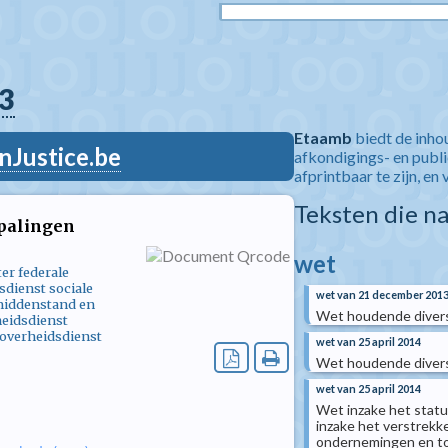
3
Etaamb
biedt de inho
nJustice.be
afkondigings- en publ
afprintbaar te zijn, en 
Teksten die n
epalingen
wet
er federale
sdienst sociale
wet van 21 december 201
 middenstand en
Wet houdende diverse
heidsdienst
 overheidsdienst
wet van 25 april 2014
Wet houdende diver
wet van 25 april 2014
Wet inzake het statuu
inzake het verstrekk
ondernemingen en to