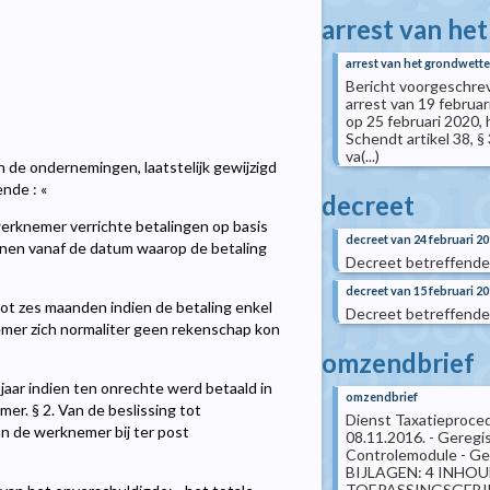
arrest van he
arrest van het grondwettel
Bericht voorgeschreve
arrest van 19 februar
op 25 februari 2020, 
Schendt artikel 38, §
va(...)
n de ondernemingen, laatstelijk gewijzigd
ende : «
decreet
werknemer verrichte betalingen op basis
decreet van 24 februari 2
rekenen vanaf de datum waarop de betaling
Decreet betreffende
decreet van 15 februari 2
ot zes maanden indien de betaling enkel
Decreet betreffende
emer zich normaliter geen rekenschap kon
omzendbrief
 jaar indien ten onrechte werd betaald in
omzendbrief
mer. § 2. Van de beslissing tot
Dienst Taxatieproced
an de werknemer bij ter post
08.11.2016. - Geregi
Controlemodule - Ger
BIJLAGEN: 4 INHOUD
TOEPASSINGSGEBIED . 