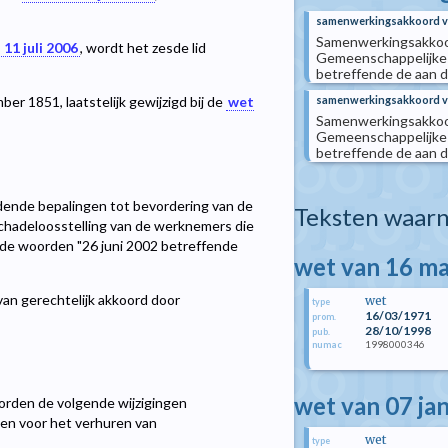
samenwerkingsakkoord van
Samenwerkingsakkoo
 11 juli 2006
, wordt het zesde lid
Gemeenschappelijke
betreffende de aan d
er 1851, laatstelijk gewijzigd bij de
wet
samenwerkingsakkoord van
Samenwerkingsakkoo
Gemeenschappelijke
betreffende de aan d
ende bepalingen tot bevordering van de
Teksten waarn
chadeloosstelling van de werknemers die
 de woorden "26 juni 2002 betreffende
wet van 16 m
van gerechtelijk akkoord door
wet
type
16/03/1971
prom.
28/10/1998
pub.
1998000346
numac
wet van 07 ja
rden de volgende wijzigingen
gen voor het verhuren van
wet
type