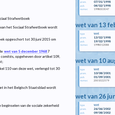
07/01/1998
prom.
04/02/1998
pub.
1998003047
numac
ociaal Strafwetboek
wet van 13 fe
 van het Sociaal Strafwetboek wordt
wet
type
13/02/1998
prom.
boek opgeschort tot 30 juni 2015 om
19/02/1998
pub.
1998012088
numac
 de
wet van 5 december 1968
7
 comités, opgeheven door artikel 109,
wet van 10 a
t;
kel 110 van deze wet, verlengd tot 30
wet
type
10/08/2001
prom.
01/09/2001
pub.
2001022579
numac
et in het Belgisch Staatsblad wordt
wet van 26 ju
wet
beginselen van de sociale zekerheid
type
26/06/2002
prom.
09/08/2002
pub.