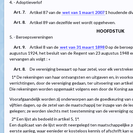
4. - Adoptieverlof
Art. 7.
Artikel 87 van de
wet van 1 maart 2007
1
houdende div
Art. 8.
Artikel 89 van dezelfde wet wordt opgeheven.
HOOFDSTUK
5. - Beroepsvereningen
Art. 9.
Artikel 8 van de
wet van 31 maart 1898
0
op de beroeps
augustus 1924, het besluit van de Regent van 23 augustus 1948 
vervangen als volgt : «
Art. 8.
De vereniging bewaart op haar zetel, voor elk verstrek
1° De rekeningen van haar ontvangsten en uitgaven en, in voork
verrichtingen, door de vereniging gedaan, ter uitvoering van artikel 
Die rekeningen worden opgemaakt volgens een door de Koning a
Voorafgaandelijk worden zij onderworpen aan de goedkeuring van 
vijftien dagen, op de zetel van de maatschappij ter inzage van de 
gelegen; ze worden slechts met toestemming van de vereniging o
2° Een lijst als bedoeld in artikel 5, 1°.
Een duplicaat van de lijst wordt neergelegd ten maatschappelijke ze
eerste aanleg, waar eenieder er kosteloos kennis of afschrift kan 