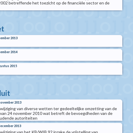
002 betreffende het toezicht op de financiële sector en de
t
cember 2013
cember 2014
ustus 2015
luit
 november 2013
t wijziging van diverse wetten ter gedeeltelijke omzetting van de
U van 24 november 2010 wat betreft de bevoegdheden van de
udende autoriteiten
 december 2013
 wijziging van het KB/WIB 92 inzake de vrijstelling van