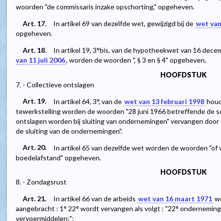
woorden "de commissaris inzake opschorting," opgeheven.
Art. 17.
In artikel 69 van dezelfde wet, gewijzigd bij de
wet van
opgeheven.
Art. 18.
In artikel 19, 3°bis, van de hypotheekwet van 16 decemb
van 11 juli 2006
, worden de woorden ", § 3 en § 4" opgeheven.
HOOFDSTUK
7. - Collectieve ontslagen
Art. 19.
In artikel 64, 3°, van de
wet van 13 februari 1998
houd
tewerkstelling worden de woorden "28 juni 1966 betreffende de s
ontslagen worden bij sluiting van ondernemingen" vervangen door
de sluiting van de ondernemingen".
Art. 20.
In artikel 65 van dezelfde wet worden de woorden "of 
boedelafstand" opgeheven.
HOOFDSTUK
8. - Zondagsrust
Art. 21.
In artikel 66 van de arbeids
wet van 16 maart 1971
wo
aangebracht : 1° 22° wordt vervangen als volgt : "22° ondernemin
vervoermiddelen;";