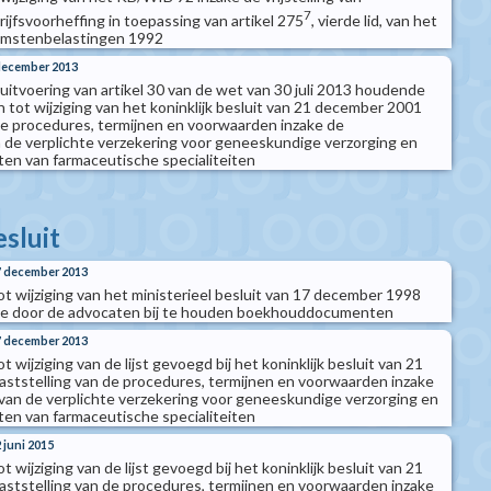
7
ijfsvoorheffing in toepassing van artikel 275
, vierde lid, van het
omstenbelastingen 1992
 december 2013
t uitvoering van artikel 30 van de wet van 30 juli 2013 houdende
 tot wijziging van het koninklijk besluit van 21 december 2001
 de procedures, termijnen en voorwaarden inzake de
de verplichte verzekering voor geneeskundige verzorging en
sten van farmaceutische specialiteiten
esluit
27 december 2013
tot wijziging van het ministerieel besluit van 17 december 1998
 de door de advocaten bij te houden boekhouddocumenten
17 december 2013
ot wijziging van de lijst gevoegd bij het koninklijk besluit van 21
ststelling van de procedures, termijnen en voorwaarden inzake
an de verplichte verzekering voor geneeskundige verzorging en
sten van farmaceutische specialiteiten
2 juni 2015
ot wijziging van de lijst gevoegd bij het koninklijk besluit van 21
ststelling van de procedures, termijnen en voorwaarden inzake