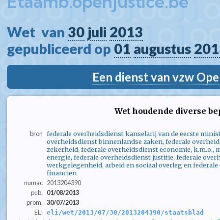
Etaamb.openjustice.be
Wet  van 
30
juli
2013
gepubliceerd op 
01
augustus
201
Een dienst van vzw Ope
Wet houdende diverse b
bron
federale overheidsdienst kanselarij van de eerste minist
overheidsdienst binnenlandse zaken, federale overheid
zekerheid, federale overheidsdienst economie, k.m.o.,
energie, federale overheidsdienst justitie, federale over
werkgelegenheid, arbeid en sociaal overleg en federale
financien
numac
2013204390
pub.
01/08/2013
prom.
30/07/2013
ELI
eli/wet/2013/07/30/2013204390/staatsblad