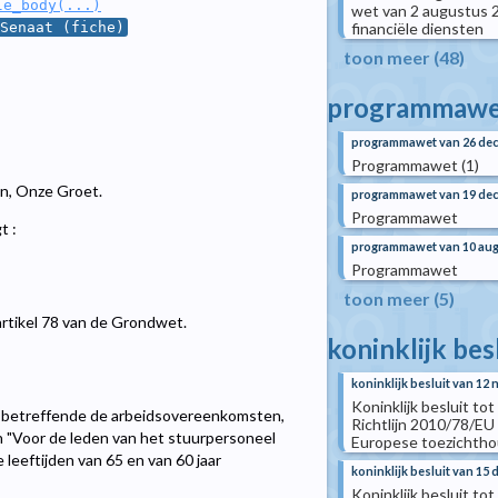
le_body(...)
wet van 2 augustus 2
financiële diensten
Senaat (fiche)
toon meer (48)
programmawe
programmawet van 26 de
Programmawet (1)
len, Onze Groet.
programmawet van 19 de
Programmawet
t :
programmawet van 10 aug
Programmawet
toon meer (5)
artikel 78 van de Grondwet.
koninklijk bes
koninklijk besluit van 12
Koninklijk besluit to
betreffende de arbeidsovereenkomsten,
Richtlijn 2010/78/E
zin "Voor de leden van het stuurpersoneel
Europese toezichtho
 leeftijden van 65 en van 60 jaar
koninklijk besluit van 15
Koninklijk besluit tot