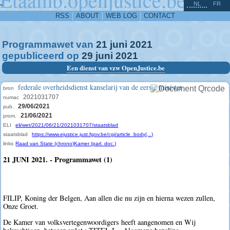
^
-
NL
FR
RSS
ABOUT
WEB LOG
CONTACT
Programmawet van
21
juni
2021
gepubliceerd op
29
juni
2021
Een dienst van vzw OpenJustice.be
federale overheidsdienst kanselarij van de eerste minister
bron
2021031707
numac
29/06/2021
pub.
21/06/2021
prom.
ELI
eli/wet/2021/06/21/2021031707/staatsblad
staatsblad
https://www.ejustice.just.fgov.be/cgi/article_body(...)
links
Raad van State (chrono)
Kamer (parl. doc.)
21 JUNI 2021. - Programmawet (1)
FILIP, Koning der Belgen, Aan allen die nu zijn en hierna wezen zullen,
Onze Groet.
De Kamer van volksvertegenwoordigers heeft aangenomen en Wij