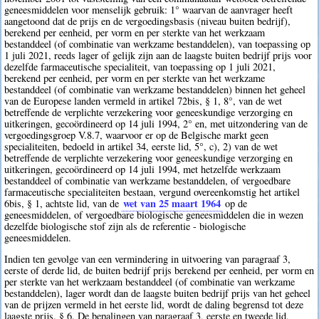
geneesmiddelen voor menselijk gebruik: 1° waarvan de aanvrager heeft
aangetoond dat de prijs en de vergoedingsbasis (niveau buiten bedrijf),
berekend per eenheid, per vorm en per sterkte van het werkzaam
bestanddeel (of combinatie van werkzame bestanddelen), van toepassing op
1 juli 2021, reeds lager of gelijk zijn aan de laagste buiten bedrijf prijs voor
dezelfde farmaceutische specialiteit, van toepassing op 1 juli 2021,
berekend per eenheid, per vorm en per sterkte van het werkzame
bestanddeel (of combinatie van werkzame bestanddelen) binnen het geheel
van de Europese landen vermeld in artikel 72bis, § 1, 8°, van de wet
betreffende de verplichte verzekering voor geneeskundige verzorging en
uitkeringen, gecoördineerd op 14 juli 1994, 2° en, met uitzondering van de
vergoedingsgroep V.8.7, waarvoor er op de Belgische markt geen
specialiteiten, bedoeld in artikel 34, eerste lid, 5°, c), 2) van de wet
betreffende de verplichte verzekering voor geneeskundige verzorging en
uitkeringen, gecoördineerd op 14 juli 1994, met hetzelfde werkzaam
bestanddeel of combinatie van werkzame bestanddelen, of vergoedbare
farmaceutische specialiteiten bestaan, vergund overeenkomstig het artikel
wet van 25 maart 1964
6bis, § 1, achtste lid, van de
op de
geneesmiddelen, of vergoedbare biologische geneesmiddelen die in wezen
dezelfde biologische stof zijn als de referentie - biologische
geneesmiddelen.
Indien ten gevolge van een vermindering in uitvoering van paragraaf 3,
eerste of derde lid, de buiten bedrijf prijs berekend per eenheid, per vorm en
per sterkte van het werkzaam bestanddeel (of combinatie van werkzame
bestanddelen), lager wordt dan de laagste buiten bedrijf prijs van het geheel
van de prijzen vermeld in het eerste lid, wordt de daling begrensd tot deze
laagste prijs. § 6. De bepalingen van paragraaf 3, eerste en tweede lid,