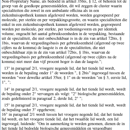
Non-Proprietary Name, als bedoeld in artikel 35bis, § 12, of behoren tot de
groep van de goedkope geneesmiddelen, dit wil zeggen de cluster waarin
specialiteiten die zowel in een ambulante officina als in een
ziekenhuisapotheek kunnen afgeleverd worden, worden gegroepeerd per
molecule, per sterkte en per verpakkingsgrootte, en waarin specialiteiten die
enkel in een ziekenhuisapotheek kunnen afgeleverd worden, gegroepeerd
worden per molecule, per sterkte, per toedieningsvorm en per identiek
volume, ongeacht het aantal gebruikseenheden in de verpakking, bestaande
uit de specialiteit, die niet onbeschikbaar is in de zin van artikel 72bis, §
1bis, waarvan de vergoedingsbasis per gebruikseenheid (afgerond op twee
cijfers na de komma) de laagste is en de specialiteiten, die niet
onbeschikbaar zijn in de zin van artikel 72bis, § 1bis, waarvan de
vergoedingsbasis per gebruikseenheid (afgerond op twee cijfers na de
komma) niet meer dan vijf procent hoger is dan de laagste.";
13° in paragraaf 2/1, vroegere negende lid, dat het tiende lid wordt,
worden in de bepaling onder 1° de woorden ", § 2bis" ingevoegd tussen de
woorden "voor dewelke artikel 35ter, § 1" en de woorden "en § 3, eerste lid,
1°, ";
14° in paragraaf 2/1, vroegere negende lid, dat het tiende lid wordt, wordt
de bepaling onder 2° vervangen als volgt: "2° biologische geneesmiddelen,
zoals gedefinieerd in paragraaf 2, derde lid, 2° ";
15° in paragraaf 2/1, vroegere negende lid, dat het tiende lid wordt, wordt
de bepaling onder 3° opgeheven;
16° in paragraaf 2/1 wordt tussen het vroegere negende lid, dat het tiende
lid wordt, en het vroegere tiende lid, dat het twaalfde lid wordt, een lid
ingevoegd, luidende: "Om in aanmerking te worden genomen, dienen de in
het tiende lid bedoelde biologische geneesmiddelen en vergoedbare