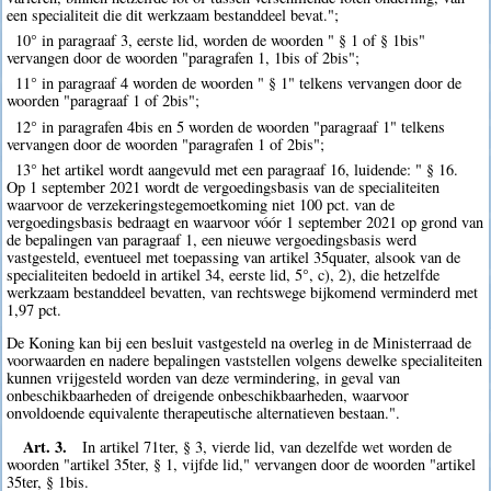
een specialiteit die dit werkzaam bestanddeel bevat.";
10° in paragraaf 3, eerste lid, worden de woorden " § 1 of § 1bis"
vervangen door de woorden "paragrafen 1, 1bis of 2bis";
11° in paragraaf 4 worden de woorden " § 1" telkens vervangen door de
woorden "paragraaf 1 of 2bis";
12° in paragrafen 4bis en 5 worden de woorden "paragraaf 1" telkens
vervangen door de woorden "paragrafen 1 of 2bis";
13° het artikel wordt aangevuld met een paragraaf 16, luidende: " § 16.
Op 1 september 2021 wordt de vergoedingsbasis van de specialiteiten
waarvoor de verzekeringstegemoetkoming niet 100 pct. van de
vergoedingsbasis bedraagt en waarvoor vóór 1 september 2021 op grond van
de bepalingen van paragraaf 1, een nieuwe vergoedingsbasis werd
vastgesteld, eventueel met toepassing van artikel 35quater, alsook van de
specialiteiten bedoeld in artikel 34, eerste lid, 5°, c), 2), die hetzelfde
werkzaam bestanddeel bevatten, van rechtswege bijkomend verminderd met
1,97 pct.
De Koning kan bij een besluit vastgesteld na overleg in de Ministerraad de
voorwaarden en nadere bepalingen vaststellen volgens dewelke specialiteiten
kunnen vrijgesteld worden van deze vermindering, in geval van
onbeschikbaarheden of dreigende onbeschikbaarheden, waarvoor
onvoldoende equivalente therapeutische alternatieven bestaan.".
Art. 3.
In artikel 71ter, § 3, vierde lid, van dezelfde wet worden de
woorden "artikel 35ter, § 1, vijfde lid," vervangen door de woorden "artikel
35ter, § 1bis.