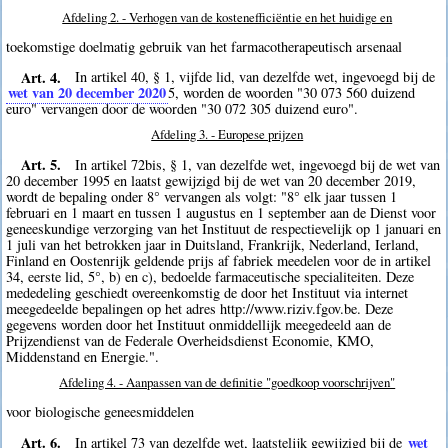
Afdeling 2. - Verhogen van de kostenefficiëntie en het huidige en
toekomstige doelmatig gebruik van het farmacotherapeutisch arsenaal
Art. 4.
In artikel 40, § 1, vijfde lid, van dezelfde wet, ingevoegd bij de
wet van 20 december 2020
5
, worden de woorden "30 073 560 duizend
euro" vervangen door de woorden "30 072 305 duizend euro".
Afdeling 3. - Europese prijzen
Art. 5.
In artikel 72bis, § 1, van dezelfde wet, ingevoegd bij de wet van
20 december 1995 en laatst gewijzigd bij de wet van 20 december 2019,
wordt de bepaling onder 8° vervangen als volgt: "8° elk jaar tussen 1
februari en 1 maart en tussen 1 augustus en 1 september aan de Dienst voor
geneeskundige verzorging van het Instituut de respectievelijk op 1 januari en
1 juli van het betrokken jaar in Duitsland, Frankrijk, Nederland, Ierland,
Finland en Oostenrijk geldende prijs af fabriek meedelen voor de in artikel
34, eerste lid, 5°, b) en c), bedoelde farmaceutische specialiteiten. Deze
mededeling geschiedt overeenkomstig de door het Instituut via internet
meegedeelde bepalingen op het adres http://www.riziv.fgov.be. Deze
gegevens worden door het Instituut onmiddellijk meegedeeld aan de
Prijzendienst van de Federale Overheidsdienst Economie, KMO,
Middenstand en Energie.".
Afdeling 4. - Aanpassen van de definitie "goedkoop voorschrijven"
voor biologische geneesmiddelen
Art. 6.
wet
In artikel 73 van dezelfde wet, laatstelijk gewijzigd bij de