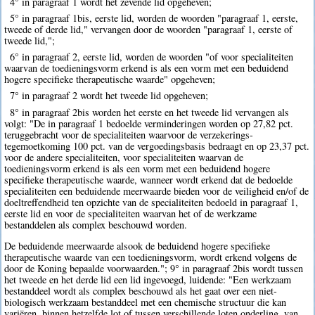
4° in paragraaf 1 wordt het zevende lid opgeheven;
5° in paragraaf 1bis, eerste lid, worden de woorden "paragraaf 1, eerste,
tweede of derde lid," vervangen door de woorden "paragraaf 1, eerste of
tweede lid,";
6° in paragraaf 2, eerste lid, worden de woorden "of voor specialiteiten
waarvan de toedieningsvorm erkend is als een vorm met een beduidend
hogere specifieke therapeutische waarde" opgeheven;
7° in paragraaf 2 wordt het tweede lid opgeheven;
8° in paragraaf 2bis worden het eerste en het tweede lid vervangen als
volgt: "De in paragraaf 1 bedoelde verminderingen worden op 27,82 pct.
teruggebracht voor de specialiteiten waarvoor de verzekerings-
tegemoetkoming 100 pct. van de vergoedingsbasis bedraagt en op 23,37 pct.
voor de andere specialiteiten, voor specialiteiten waarvan de
toedieningsvorm erkend is als een vorm met een beduidend hogere
specifieke therapeutische waarde, wanneer wordt erkend dat de bedoelde
specialiteiten een beduidende meerwaarde bieden voor de veiligheid en/of de
doeltreffendheid ten opzichte van de specialiteiten bedoeld in paragraaf 1,
eerste lid en voor de specialiteiten waarvan het of de werkzame
bestanddelen als complex beschouwd worden.
De beduidende meerwaarde alsook de beduidend hogere specifieke
therapeutische waarde van een toedieningsvorm, wordt erkend volgens de
door de Koning bepaalde voorwaarden."; 9° in paragraaf 2bis wordt tussen
het tweede en het derde lid een lid ingevoegd, luidende: "Een werkzaam
bestanddeel wordt als complex beschouwd als het gaat over een niet-
biologisch werkzaam bestanddeel met een chemische structuur die kan
variëren, binnen hetzelfde lot of tussen verschillende loten onderling, van