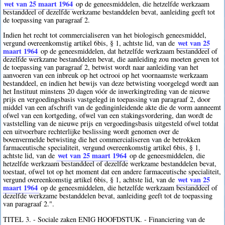
wet van 25 maart 1964
op de geneesmiddelen, die hetzelfde werkzaam
bestanddeel of dezelfde werkzame bestanddelen bevat, aanleiding geeft tot
de toepassing van paragraaf 2.
Indien het recht tot commercialiseren van het biologisch geneesmiddel,
wet van 25
vergund overeenkomstig artikel 6bis, § 1, achtste lid, van de
maart 1964
op de geneesmiddelen, dat hetzelfde werkzaam bestanddeel of
dezelfde werkzame bestanddelen bevat, die aanleiding zou moeten geven tot
de toepassing van paragraaf 2, betwist wordt naar aanleiding van het
aanvoeren van een inbreuk op het octrooi op het voornaamste werkzaam
bestanddeel, en indien het bewijs van deze betwisting voorgelegd wordt aan
het Instituut minstens 20 dagen vóór de inwerkingtreding van de nieuwe
prijs en vergoedingsbasis vastgelegd in toepassing van paragraaf 2, door
middel van een afschrift van de gedinginleidende akte die de vorm aanneemt
ofwel van een kortgeding, ofwel van een stakingsvordering, dan wordt de
vaststelling van de nieuwe prijs en vergoedingsbasis uitgesteld ofwel totdat
een uitvoerbare rechterlijke beslissing wordt genomen over de
bovenvermelde betwisting die het commercialiseren van de betrokken
farmaceutische specialiteit, vergund overeenkomstig artikel 6bis, § 1,
wet van 25 maart 1964
achtste lid, van de
op de geneesmiddelen, die
hetzelfde werkzaam bestanddeel of dezelfde werkzame bestanddelen bevat,
toestaat, ofwel tot op het moment dat een andere farmaceutische specialiteit,
wet van 25
vergund overeenkomstig artikel 6bis, § 1, achtste lid, van de
maart 1964
op de geneesmiddelen, die hetzelfde werkzaam bestanddeel of
dezelfde werkzame bestanddelen bevat, aanleiding geeft tot de toepassing
van paragraaf 2.".
TITEL 3. - Sociale zaken ENIG HOOFDSTUK. - Financiering van de