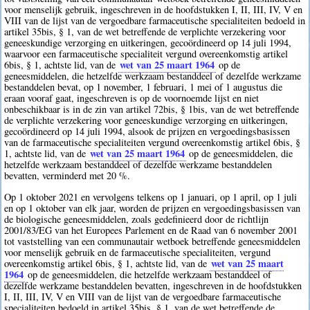
voor menselijk gebruik, ingeschreven in de hoofdstukken I, II, III, IV, V en
VIII van de lijst van de vergoedbare farmaceutische specialiteiten bedoeld in
artikel 35bis, § 1, van de wet betreffende de verplichte verzekering voor
geneeskundige verzorging en uitkeringen, gecoördineerd op 14 juli 1994,
waarvoor een farmaceutische specialiteit vergund overeenkomstig artikel
wet van 25 maart 1964
6bis, § 1, achtste lid, van de
op de
geneesmiddelen, die hetzelfde werkzaam bestanddeel of dezelfde werkzame
bestanddelen bevat, op 1 november, 1 februari, 1 mei of 1 augustus die
eraan vooraf gaat, ingeschreven is op de voornoemde lijst en niet
onbeschikbaar is in de zin van artikel 72bis, § 1bis, van de wet betreffende
de verplichte verzekering voor geneeskundige verzorging en uitkeringen,
gecoördineerd op 14 juli 1994, alsook de prijzen en vergoedingsbasissen
van de farmaceutische specialiteiten vergund overeenkomstig artikel 6bis, §
wet van 25 maart 1964
1, achtste lid, van de
op de geneesmiddelen, die
hetzelfde werkzaam bestanddeel of dezelfde werkzame bestanddelen
bevatten, verminderd met 20 %.
Op 1 oktober 2021 en vervolgens telkens op 1 januari, op 1 april, op 1 juli
en op 1 oktober van elk jaar, worden de prijzen en vergoedingsbasissen van
de biologische geneesmiddelen, zoals gedefinieerd door de richtlijn
2001/83/EG van het Europees Parlement en de Raad van 6 november 2001
tot vaststelling van een communautair wetboek betreffende geneesmiddelen
voor menselijk gebruik en de farmaceutische specialiteiten, vergund
wet van 25 maart
overeenkomstig artikel 6bis, § 1, achtste lid, van de
1964
op de geneesmiddelen, die hetzelfde werkzaam bestanddeel of
dezelfde werkzame bestanddelen bevatten, ingeschreven in de hoofdstukken
I, II, III, IV, V en VIII van de lijst van de vergoedbare farmaceutische
specialiteiten bedoeld in artikel 35bis, § 1, van de wet betreffende de