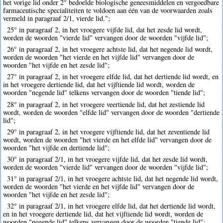
het vorige lid onder 2° bedoelde biologische geneesmiddelen en vergoedbare
farmaceutische specialiteiten te voldoen aan één van de voorwaarden zoals
vermeld in paragraaf 2/1, vierde lid.";
25° in paragraaf 2, in het vroegere vijfde lid, dat het zesde lid wordt,
worden de woorden "vierde lid" vervangen door de woorden "vijfde lid";
26° in paragraaf 2, in het vroegere achtste lid, dat het negende lid wordt,
worden de woorden "het vierde en het vijfde lid" vervangen door de
woorden "het vijfde en het zesde lid";
27° in paragraaf 2, in het vroegere elfde lid, dat het dertiende lid wordt, en
in het vroegere dertiende lid, dat het vijftiende lid wordt, worden de
woorden "negende lid" telkens vervangen door de woorden "tiende lid";
28° in paragraaf 2, in het vroegere veertiende lid, dat het zestiende lid
wordt, worden de woorden "elfde lid" vervangen door de woorden "dertiende
lid";
29° in paragraaf 2, in het vroegere vijftiende lid, dat het zeventiende lid
wordt, worden de woorden "het vierde en het elfde lid" vervangen door de
woorden "het vijfde en dertiende lid";
30° in paragraaf 2/1, in het vroegere vijfde lid, dat het zesde lid wordt,
worden de woorden "vierde lid" vervangen door de woorden "vijfde lid";
31° in paragraaf 2/1, in het vroegere achtste lid, dat het negende lid wordt,
worden de woorden "het vierde en het vijfde lid" vervangen door de
woorden "het vijfde en het zesde lid";
32° in paragraaf 2/1, in het vroegere elfde lid, dat het dertiende lid wordt,
en in het vroegere dertiende lid, dat het vijftiende lid wordt, worden de
woorden "negende lid" telkens vervangen door de woorden "tiende lid";