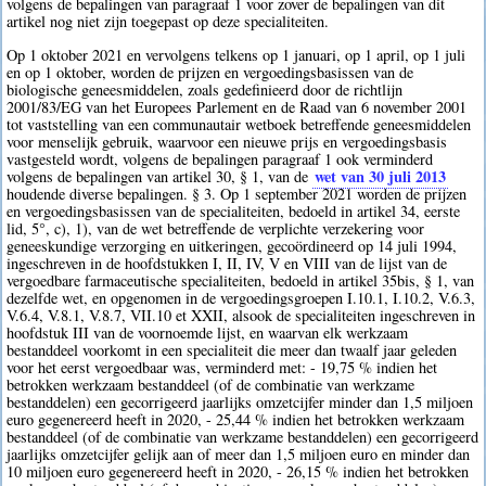
volgens de bepalingen van paragraaf 1 voor zover de bepalingen van dit
artikel nog niet zijn toegepast op deze specialiteiten.
Op 1 oktober 2021 en vervolgens telkens op 1 januari, op 1 april, op 1 juli
en op 1 oktober, worden de prijzen en vergoedingsbasissen van de
biologische geneesmiddelen, zoals gedefinieerd door de richtlijn
2001/83/EG van het Europees Parlement en de Raad van 6 november 2001
tot vaststelling van een communautair wetboek betreffende geneesmiddelen
voor menselijk gebruik, waarvoor een nieuwe prijs en vergoedingsbasis
vastgesteld wordt, volgens de bepalingen paragraaf 1 ook verminderd
wet van 30 juli 2013
volgens de bepalingen van artikel 30, § 1, van de
houdende diverse bepalingen. § 3. Op 1 september 2021 worden de prijzen
en vergoedingsbasissen van de specialiteiten, bedoeld in artikel 34, eerste
lid, 5°, c), 1), van de wet betreffende de verplichte verzekering voor
geneeskundige verzorging en uitkeringen, gecoördineerd op 14 juli 1994,
ingeschreven in de hoofdstukken I, II, IV, V en VIII van de lijst van de
vergoedbare farmaceutische specialiteiten, bedoeld in artikel 35bis, § 1, van
dezelfde wet, en opgenomen in de vergoedingsgroepen I.10.1, I.10.2, V.6.3,
V.6.4, V.8.1, V.8.7, VII.10 et XXII, alsook de specialiteiten ingeschreven in
hoofdstuk III van de voornoemde lijst, en waarvan elk werkzaam
bestanddeel voorkomt in een specialiteit die meer dan twaalf jaar geleden
voor het eerst vergoedbaar was, verminderd met: - 19,75 % indien het
betrokken werkzaam bestanddeel (of de combinatie van werkzame
bestanddelen) een gecorrigeerd jaarlijks omzetcijfer minder dan 1,5 miljoen
euro gegenereerd heeft in 2020, - 25,44 % indien het betrokken werkzaam
bestanddeel (of de combinatie van werkzame bestanddelen) een gecorrigeerd
jaarlijks omzetcijfer gelijk aan of meer dan 1,5 miljoen euro en minder dan
10 miljoen euro gegenereerd heeft in 2020, - 26,15 % indien het betrokken