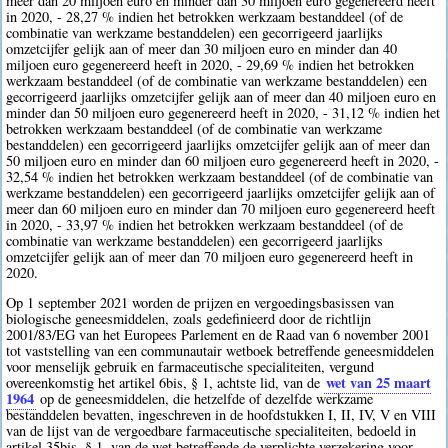
meer dan 20 miljoen euro en minder dan 30 miljoen euro gegenereerd heeft
in 2020, - 28,27 % indien het betrokken werkzaam bestanddeel (of de
combinatie van werkzame bestanddelen) een gecorrigeerd jaarlijks
omzetcijfer gelijk aan of meer dan 30 miljoen euro en minder dan 40
miljoen euro gegenereerd heeft in 2020, - 29,69 % indien het betrokken
werkzaam bestanddeel (of de combinatie van werkzame bestanddelen) een
gecorrigeerd jaarlijks omzetcijfer gelijk aan of meer dan 40 miljoen euro en
minder dan 50 miljoen euro gegenereerd heeft in 2020, - 31,12 % indien het
betrokken werkzaam bestanddeel (of de combinatie van werkzame
bestanddelen) een gecorrigeerd jaarlijks omzetcijfer gelijk aan of meer dan
50 miljoen euro en minder dan 60 miljoen euro gegenereerd heeft in 2020, -
32,54 % indien het betrokken werkzaam bestanddeel (of de combinatie van
werkzame bestanddelen) een gecorrigeerd jaarlijks omzetcijfer gelijk aan of
meer dan 60 miljoen euro en minder dan 70 miljoen euro gegenereerd heeft
in 2020, - 33,97 % indien het betrokken werkzaam bestanddeel (of de
combinatie van werkzame bestanddelen) een gecorrigeerd jaarlijks
omzetcijfer gelijk aan of meer dan 70 miljoen euro gegenereerd heeft in
2020.
Op 1 september 2021 worden de prijzen en vergoedingsbasissen van
biologische geneesmiddelen, zoals gedefinieerd door de richtlijn
2001/83/EG van het Europees Parlement en de Raad van 6 november 2001
tot vaststelling van een communautair wetboek betreffende geneesmiddelen
voor menselijk gebruik en farmaceutische specialiteiten, vergund
wet van 25 maart
overeenkomstig het artikel 6bis, § 1, achtste lid, van de
1964
op de geneesmiddelen, die hetzelfde of dezelfde werkzame
bestanddelen bevatten, ingeschreven in de hoofdstukken I, II, IV, V en VIII
van de lijst van de vergoedbare farmaceutische specialiteiten, bedoeld in
artikel 35bis, § 1, van de wet betreffende de verplichte verzekering voor