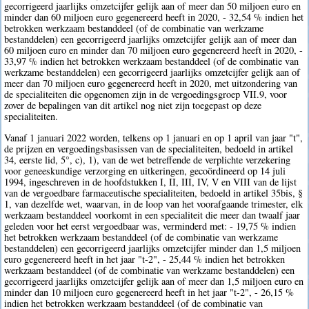
gecorrigeerd jaarlijks omzetcijfer gelijk aan of meer dan 50 miljoen euro en
minder dan 60 miljoen euro gegenereerd heeft in 2020, - 32,54 % indien het
betrokken werkzaam bestanddeel (of de combinatie van werkzame
bestanddelen) een gecorrigeerd jaarlijks omzetcijfer gelijk aan of meer dan
60 miljoen euro en minder dan 70 miljoen euro gegenereerd heeft in 2020, -
33,97 % indien het betrokken werkzaam bestanddeel (of de combinatie van
werkzame bestanddelen) een gecorrigeerd jaarlijks omzetcijfer gelijk aan of
meer dan 70 miljoen euro gegenereerd heeft in 2020, met uitzondering van
de specialiteiten die opgenomen zijn in de vergoedingsgroep VII.9, voor
zover de bepalingen van dit artikel nog niet zijn toegepast op deze
specialiteiten.
Vanaf 1 januari 2022 worden, telkens op 1 januari en op 1 april van jaar "t",
de prijzen en vergoedingsbasissen van de specialiteiten, bedoeld in artikel
34, eerste lid, 5°, c), 1), van de wet betreffende de verplichte verzekering
voor geneeskundige verzorging en uitkeringen, gecoördineerd op 14 juli
1994, ingeschreven in de hoofdstukken I, II, III, IV, V en VIII van de lijst
van de vergoedbare farmaceutische specialiteiten, bedoeld in artikel 35bis, §
1, van dezelfde wet, waarvan, in de loop van het voorafgaande trimester, elk
werkzaam bestanddeel voorkomt in een specialiteit die meer dan twaalf jaar
geleden voor het eerst vergoedbaar was, verminderd met: - 19,75 % indien
het betrokken werkzaam bestanddeel (of de combinatie van werkzame
bestanddelen) een gecorrigeerd jaarlijks omzetcijfer minder dan 1,5 miljoen
euro gegenereerd heeft in het jaar "t-2", - 25,44 % indien het betrokken
werkzaam bestanddeel (of de combinatie van werkzame bestanddelen) een
gecorrigeerd jaarlijks omzetcijfer gelijk aan of meer dan 1,5 miljoen euro en
minder dan 10 miljoen euro gegenereerd heeft in het jaar "t-2", - 26,15 %
indien het betrokken werkzaam bestanddeel (of de combinatie van