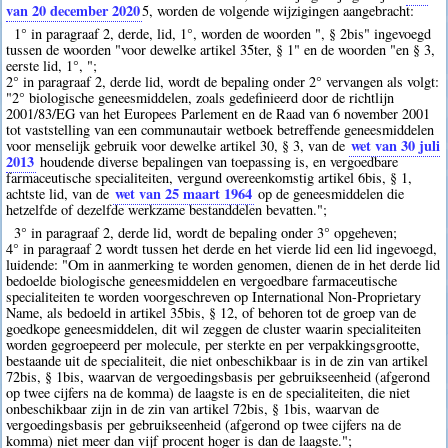
van 20 december 2020
5
, worden de volgende wijzigingen aangebracht:
1° in paragraaf 2, derde, lid, 1°, worden de woorden ", § 2bis" ingevoegd
tussen de woorden "voor dewelke artikel 35ter, § 1" en de woorden "en § 3,
eerste lid, 1°, ";
2° in paragraaf 2, derde lid, wordt de bepaling onder 2° vervangen als volgt:
"2° biologische geneesmiddelen, zoals gedefinieerd door de richtlijn
2001/83/EG van het Europees Parlement en de Raad van 6 november 2001
tot vaststelling van een communautair wetboek betreffende geneesmiddelen
wet van 30 juli
voor menselijk gebruik voor dewelke artikel 30, § 3, van de
2013
houdende diverse bepalingen van toepassing is, en vergoedbare
farmaceutische specialiteiten, vergund overeenkomstig artikel 6bis, § 1,
wet van 25 maart 1964
achtste lid, van de
op de geneesmiddelen die
hetzelfde of dezelfde werkzame bestanddelen bevatten.";
3° in paragraaf 2, derde lid, wordt de bepaling onder 3° opgeheven;
4° in paragraaf 2 wordt tussen het derde en het vierde lid een lid ingevoegd,
luidende: "Om in aanmerking te worden genomen, dienen de in het derde lid
bedoelde biologische geneesmiddelen en vergoedbare farmaceutische
specialiteiten te worden voorgeschreven op International Non-Proprietary
Name, als bedoeld in artikel 35bis, § 12, of behoren tot de groep van de
goedkope geneesmiddelen, dit wil zeggen de cluster waarin specialiteiten
worden gegroepeerd per molecule, per sterkte en per verpakkingsgrootte,
bestaande uit de specialiteit, die niet onbeschikbaar is in de zin van artikel
72bis, § 1bis, waarvan de vergoedingsbasis per gebruikseenheid (afgerond
op twee cijfers na de komma) de laagste is en de specialiteiten, die niet
onbeschikbaar zijn in de zin van artikel 72bis, § 1bis, waarvan de
vergoedingsbasis per gebruikseenheid (afgerond op twee cijfers na de
komma) niet meer dan vijf procent hoger is dan de laagste.";