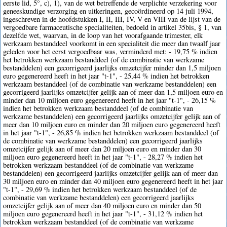
eerste lid, 5°, c), 1), van de wet betreffende de verplichte verzekering voor
geneeskundige verzorging en uitkeringen, gecoördineerd op 14 juli 1994,
ingeschreven in de hoofdstukken I, II, III, IV, V en VIII van de lijst van de
vergoedbare farmaceutische specialiteiten, bedoeld in artikel 35bis, § 1, van
dezelfde wet, waarvan, in de loop van het voorafgaande trimester, elk
werkzaam bestanddeel voorkomt in een specialiteit die meer dan twaalf jaar
geleden voor het eerst vergoedbaar was, verminderd met: - 19,75 % indien
het betrokken werkzaam bestanddeel (of de combinatie van werkzame
bestanddelen) een gecorrigeerd jaarlijks omzetcijfer minder dan 1,5 miljoen
euro gegenereerd heeft in het jaar "t-1", - 25,44 % indien het betrokken
werkzaam bestanddeel (of de combinatie van werkzame bestanddelen) een
gecorrigeerd jaarlijks omzetcijfer gelijk aan of meer dan 1,5 miljoen euro en
minder dan 10 miljoen euro gegenereerd heeft in het jaar "t-1", - 26,15 %
indien het betrokken werkzaam bestanddeel (of de combinatie van
werkzame bestanddelen) een gecorrigeerd jaarlijks omzetcijfer gelijk aan of
meer dan 10 miljoen euro en minder dan 20 miljoen euro gegenereerd heeft
in het jaar "t-1", - 26,85 % indien het betrokken werkzaam bestanddeel (of
de combinatie van werkzame bestanddelen) een gecorrigeerd jaarlijks
omzetcijfer gelijk aan of meer dan 20 miljoen euro en minder dan 30
miljoen euro gegenereerd heeft in het jaar "t-1", - 28,27 % indien het
betrokken werkzaam bestanddeel (of de combinatie van werkzame
bestanddelen) een gecorrigeerd jaarlijks omzetcijfer gelijk aan of meer dan
30 miljoen euro en minder dan 40 miljoen euro gegenereerd heeft in het jaar
"t-1", - 29,69 % indien het betrokken werkzaam bestanddeel (of de
combinatie van werkzame bestanddelen) een gecorrigeerd jaarlijks
omzetcijfer gelijk aan of meer dan 40 miljoen euro en minder dan 50
miljoen euro gegenereerd heeft in het jaar "t-1", - 31,12 % indien het
betrokken werkzaam bestanddeel (of de combinatie van werkzame