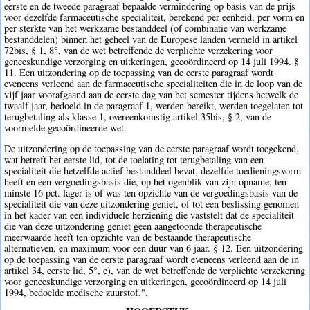
eerste en de tweede paragraaf bepaalde vermindering op basis van de prijs
voor dezelfde farmaceutische specialiteit, berekend per eenheid, per vorm en
per sterkte van het werkzame bestanddeel (of combinatie van werkzame
bestanddelen) binnen het geheel van de Europese landen vermeld in artikel
72bis, § 1, 8°, van de wet betreffende de verplichte verzekering voor
geneeskundige verzorging en uitkeringen, gecoördineerd op 14 juli 1994. §
11. Een uitzondering op de toepassing van de eerste paragraaf wordt
eveneens verleend aan de farmaceutische specialiteiten die in de loop van de
vijf jaar voorafgaand aan de eerste dag van het semester tijdens hetwelk de
twaalf jaar, bedoeld in de paragraaf 1, werden bereikt, werden toegelaten tot
terugbetaling als klasse 1, overeenkomstig artikel 35bis, § 2, van de
voormelde gecoördineerde wet.
De uitzondering op de toepassing van de eerste paragraaf wordt toegekend,
wat betreft het eerste lid, tot de toelating tot terugbetaling van een
specialiteit die hetzelfde actief bestanddeel bevat, dezelfde toedieningsvorm
heeft en een vergoedingsbasis die, op het ogenblik van zijn opname, ten
minste 16 pct. lager is of was ten opzichte van de vergoedingsbasis van de
specialiteit die van deze uitzondering geniet, of tot een beslissing genomen
in het kader van een individuele herziening die vaststelt dat de specialiteit
die van deze uitzondering geniet geen aangetoonde therapeutische
meerwaarde heeft ten opzichte van de bestaande therapeutische
alternatieven, en maximum voor een duur van 6 jaar. § 12. Een uitzondering
op de toepassing van de eerste paragraaf wordt eveneens verleend aan de in
artikel 34, eerste lid, 5°, e), van de wet betreffende de verplichte verzekering
voor geneeskundige verzorging en uitkeringen, gecoördineerd op 14 juli
1994, bedoelde medische zuurstof.".