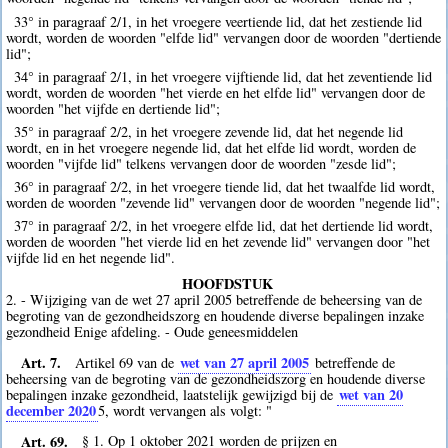
33° in paragraaf 2/1, in het vroegere veertiende lid, dat het zestiende lid
wordt, worden de woorden "elfde lid" vervangen door de woorden "dertiende
lid";
34° in paragraaf 2/1, in het vroegere vijftiende lid, dat het zeventiende lid
wordt, worden de woorden "het vierde en het elfde lid" vervangen door de
woorden "het vijfde en dertiende lid";
35° in paragraaf 2/2, in het vroegere zevende lid, dat het negende lid
wordt, en in het vroegere negende lid, dat het elfde lid wordt, worden de
woorden "vijfde lid" telkens vervangen door de woorden "zesde lid";
36° in paragraaf 2/2, in het vroegere tiende lid, dat het twaalfde lid wordt,
worden de woorden "zevende lid" vervangen door de woorden "negende lid";
37° in paragraaf 2/2, in het vroegere elfde lid, dat het dertiende lid wordt,
worden de woorden "het vierde lid en het zevende lid" vervangen door "het
vijfde lid en het negende lid".
HOOFDSTUK
2. - Wijziging van de wet 27 april 2005 betreffende de beheersing van de
begroting van de gezondheidszorg en houdende diverse bepalingen inzake
gezondheid Enige afdeling. - Oude geneesmiddelen
Art. 7.
wet van 27 april 2005
Artikel 69 van de
betreffende de
beheersing van de begroting van de gezondheidszorg en houdende diverse
wet van 20
bepalingen inzake gezondheid, laatstelijk gewijzigd bij de
december 2020
5
, wordt vervangen als volgt: "
Art. 69.
§ 1. Op 1 oktober 2021 worden de prijzen en