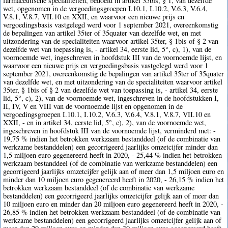
farmaceutische specialiteiten, bedoeld in artikel 35bis, § 1, van dezelfde
wet, opgenomen in de vergoedingsgroepen I.10.1, I.10.2, V.6.3, V.6.4,
V.8.1, V.8.7, VII.10 en XXII, en waarvoor een nieuwe prijs en
vergoedingsbasis vastgelegd werd voor 1 september 2021, overeenkomstig
de bepalingen van artikel 35ter of 35quater van dezelfde wet, en met
uitzondering van de specialiteiten waarvoor artikel 35ter, § 1bis of § 2 van
dezelfde wet van toepassing is, - artikel 34, eerste lid, 5°, c), 1), van de
voornoemde wet, ingeschreven in hoofdstuk III van de voornoemde lijst, en
waarvoor een nieuwe prijs en vergoedingsbasis vastgelegd werd voor 1
september 2021, overeenkomstig de bepalingen van artikel 35ter of 35quater
van dezelfde wet, en met uitzondering van de specialiteiten waarvoor artikel
35ter, § 1bis of § 2 van dezelfde wet van toepassing is, - artikel 34, eerste
lid, 5°, c), 2), van de voornoemde wet, ingeschreven in de hoofdstukken I,
II, IV, V en VIII van de voornoemde lijst en opgenomen in de
vergoedingsgroepen I.10.1, I.10.2, V.6.3, V.6.4, V.8.1, V.8.7, VII.10 en
XXII, - en in artikel 34, eerste lid, 5°, c), 2), van de voornoemde wet,
ingeschreven in hoofdstuk III van de voornoemde lijst, verminderd met: -
19,75 % indien het betrokken werkzaam bestanddeel (of de combinatie van
werkzame bestanddelen) een gecorrigeerd jaarlijks omzetcijfer minder dan
1,5 miljoen euro gegenereerd heeft in 2020, - 25,44 % indien het betrokken
werkzaam bestanddeel (of de combinatie van werkzame bestanddelen) een
gecorrigeerd jaarlijks omzetcijfer gelijk aan of meer dan 1,5 miljoen euro en
minder dan 10 miljoen euro gegenereerd heeft in 2020, - 26,15 % indien het
betrokken werkzaam bestanddeel (of de combinatie van werkzame
bestanddelen) een gecorrigeerd jaarlijks omzetcijfer gelijk aan of meer dan
10 miljoen euro en minder dan 20 miljoen euro gegenereerd heeft in 2020, -
26,85 % indien het betrokken werkzaam bestanddeel (of de combinatie van
werkzame bestanddelen) een gecorrigeerd jaarlijks omzetcijfer gelijk aan of