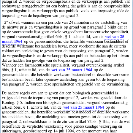
paragraaf 2, worden de vergoedingsbasis en de verkoopprijs aan publiek van
rechtswege teruggebracht tot een bedrag dat gelijk is aan de oorspronkelijke
vergoedingsbasis en verkoopprijs aan publiek, zoals van toepassing vóór de
toepassing van de bepalingen van paragraaf 2;
2° ofwel, wanneer na een periode van 24 maanden na de vaststelling van
de nieuwe prijs en vergoedingsbasis op grond van paragraaf 2 blijkt dat er
op de voornoemde lijst geen enkele vergoedbare farmaceutische specialiteit,
wet van 25
vergund overeenkomstig artikel 6bis, § 1, achtste lid, van de
maart 1964
op de geneesmiddelen, die hetzelfde werkzaam bestanddeel of
dezelfde werkzame bestanddelen bevat, meer voorkomt die aan de criteria
voldoet om aanleiding te geven voor de toepassing van paragraaf 2, worden
de vergoedingsbasis en de verkoopprijs aan publiek behouden op het niveau
dat ze hadden ten gevolge van de toepassing van paragraaf 2.
Wanneer een farmaceutische specialiteit, vergund overeenkomstig artikel
wet van 25 maart 1964
6bis, § 1, achtste lid, van de
op de
geneesmiddelen, die hetzelfde werkzaam bestanddeel of dezelfde werkzame
bestanddelen bevat, later opnieuw aanleiding kan geven tot de toepassing
van paragraaf 2, worden deze specialiteiten vrijgesteld van de vermindering.
De nadere regels om aan te geven dat een biologisch geneesmiddel is
vrijgesteld van de toepassing van paragraaf 2, worden vastgesteld door de
Koning. § 5. Indien een biologisch geneesmiddel, vergund overeenkomstig
wet van 25 maart 1964
artikel 6bis, § 1, achtste lid, van de
op de
geneesmiddelen, dat hetzelfde werkzaam bestanddeel of dezelfde werkzame
bestanddelen bevat, die aanleiding zou moeten geven tot de toepassing van
paragraaf 2, onbeschikbaar is in de zin van artikel 72bis, § 1bis, van de wet
betreffende de verplichte verzekering voor geneeskundige verzorging en
uitkeringen, gecoördineerd op 14 juli 1994, op het moment van haar