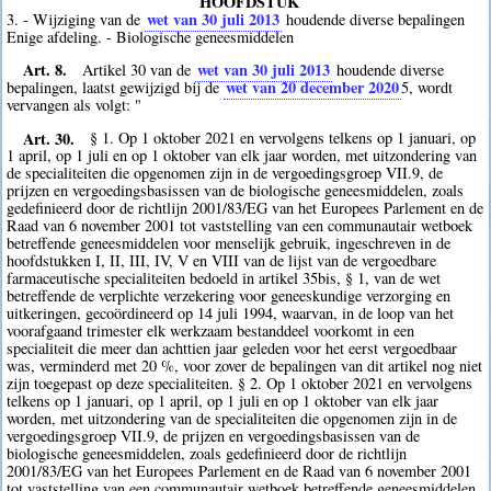
HOOFDSTUK
wet van 30 juli 2013
3. - Wijziging van de
houdende diverse bepalingen
Enige afdeling. - Biologische geneesmiddelen
Art. 8.
wet van 30 juli 2013
Artikel 30 van de
houdende diverse
wet van 20 december 2020
bepalingen, laatst gewijzigd bij de
5
, wordt
vervangen als volgt: "
Art. 30.
§ 1. Op 1 oktober 2021 en vervolgens telkens op 1 januari, op
1 april, op 1 juli en op 1 oktober van elk jaar worden, met uitzondering van
de specialiteiten die opgenomen zijn in de vergoedingsgroep VII.9, de
prijzen en vergoedingsbasissen van de biologische geneesmiddelen, zoals
gedefinieerd door de richtlijn 2001/83/EG van het Europees Parlement en de
Raad van 6 november 2001 tot vaststelling van een communautair wetboek
betreffende geneesmiddelen voor menselijk gebruik, ingeschreven in de
hoofdstukken I, II, III, IV, V en VIII van de lijst van de vergoedbare
farmaceutische specialiteiten bedoeld in artikel 35bis, § 1, van de wet
betreffende de verplichte verzekering voor geneeskundige verzorging en
uitkeringen, gecoördineerd op 14 juli 1994, waarvan, in de loop van het
voorafgaand trimester elk werkzaam bestanddeel voorkomt in een
specialiteit die meer dan achttien jaar geleden voor het eerst vergoedbaar
was, verminderd met 20 %, voor zover de bepalingen van dit artikel nog niet
zijn toegepast op deze specialiteiten. § 2. Op 1 oktober 2021 en vervolgens
telkens op 1 januari, op 1 april, op 1 juli en op 1 oktober van elk jaar
worden, met uitzondering van de specialiteiten die opgenomen zijn in de
vergoedingsgroep VII.9, de prijzen en vergoedingsbasissen van de
biologische geneesmiddelen, zoals gedefinieerd door de richtlijn
2001/83/EG van het Europees Parlement en de Raad van 6 november 2001
tot vaststelling van een communautair wetboek betreffende geneesmiddelen