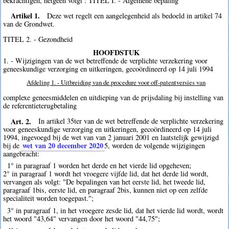
bekrachtigen, hetgeen volgt : TITEL I. - Algemene bepaling
Artikel 1.
Deze wet regelt een aangelegenheid als bedoeld in artikel 74
van de Grondwet.
TITEL 2. - Gezondheid
HOOFDSTUK
1. - Wijzigingen van de wet betreffende de verplichte verzekering voor
geneeskundige verzorging en uitkeringen, gecoördineerd op 14 juli 1994
Afdeling 1. - Uitbreiding van de procedure voor off-patentversies van
complexe geneesmiddelen en uitdieping van de prijsdaling bij instelling van
de referentieterugbetaling
Art. 2.
In artikel 35ter van de wet betreffende de verplichte verzekering
voor geneeskundige verzorging en uitkeringen, gecoördineerd op 14 juli
1994, ingevoegd bij de wet van van 2 januari 2001 en laatstelijk gewijzigd
wet van 20 december 2020
bij de
5
, worden de volgende wijzigingen
aangebracht:
1° in paragraaf 1 worden het derde en het vierde lid opgeheven;
2° in paragraaf 1 wordt het vroegere vijfde lid, dat het derde lid wordt,
vervangen als volgt: "De bepalingen van het eerste lid, het tweede lid,
paragraaf 1bis, eerste lid, en paragraaf 2bis, kunnen niet op een zelfde
specialiteit worden toegepast.";
3° in paragraaf 1, in het vroegere zesde lid, dat het vierde lid wordt, wordt
het woord "43,64" vervangen door het woord "44,75";