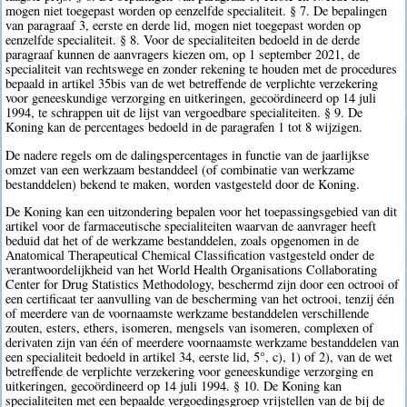
mogen niet toegepast worden op eenzelfde specialiteit. § 7. De bepalingen
van paragraaf 3, eerste en derde lid, mogen niet toegepast worden op
eenzelfde specialiteit. § 8. Voor de specialiteiten bedoeld in de derde
paragraaf kunnen de aanvragers kiezen om, op 1 september 2021, de
specialiteit van rechtswege en zonder rekening te houden met de procedures
bepaald in artikel 35bis van de wet betreffende de verplichte verzekering
voor geneeskundige verzorging en uitkeringen, gecoördineerd op 14 juli
1994, te schrappen uit de lijst van vergoedbare specialiteiten. § 9. De
Koning kan de percentages bedoeld in de paragrafen 1 tot 8 wijzigen.
De nadere regels om de dalingspercentages in functie van de jaarlijkse
omzet van een werkzaam bestanddeel (of combinatie van werkzame
bestanddelen) bekend te maken, worden vastgesteld door de Koning.
De Koning kan een uitzondering bepalen voor het toepassingsgebied van dit
artikel voor de farmaceutische specialiteiten waarvan de aanvrager heeft
beduid dat het of de werkzame bestanddelen, zoals opgenomen in de
Anatomical Therapeutical Chemical Classification vastgesteld onder de
verantwoordelijkheid van het World Health Organisations Collaborating
Center for Drug Statistics Methodology, beschermd zijn door een octrooi of
een certificaat ter aanvulling van de bescherming van het octrooi, tenzij één
of meerdere van de voornaamste werkzame bestanddelen verschillende
zouten, esters, ethers, isomeren, mengsels van isomeren, complexen of
derivaten zijn van één of meerdere voornaamste werkzame bestanddelen van
een specialiteit bedoeld in artikel 34, eerste lid, 5°, c), 1) of 2), van de wet
betreffende de verplichte verzekering voor geneeskundige verzorging en
uitkeringen, gecoördineerd op 14 juli 1994. § 10. De Koning kan
specialiteiten met een bepaalde vergoedingsgroep vrijstellen van de bij de