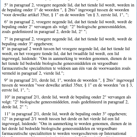
5° in paragraaf 2, vroegere negende lid, dat het tiende lid wordt, worden in
de bepaling onder 1° de woorden ", § 2bis" ingevoegd tussen de woorden
"voor dewelke artikel 35ter, § 1" en de woorden "en § 3, eerste lid, 1°, ";
6° in paragraaf 2, vroegere negende lid, dat het tiende lid wordt, wordt de
bepaling onder 2° vervangen als volgt: "2° biologische geneesmiddelen,
zoals gedefinieerd in paragraaf 2, derde lid, 2° ";
7° in paragraaf 2, vroegere negende lid, dat het tiende lid wordt, wordt de
bepaling onder 3° opgeheven;
8° in paragraaf 2 wordt tussen het vroegere negende lid, dat het tiende lid
wordt, en het vroegere tiende lid, dat het twaalfde lid wordt, een lid
ingevoegd, luidende: "Om in aanmerking te worden genomen, dienen de in
het tiende lid bedoelde biologische geneesmiddelen en vergoedbare
farmaceutische specialiteiten te voldoen aan één van de voorwaarden zoals
vermeld in paragraaf 2, vierde lid.";
9° in paragraaf 2/1, derde lid, 1°, worden de woorden ", § 2bis" ingevoegd
tussen de woorden "voor dewelke artikel 35ter, § 1" en de woorden "en § 3,
eerste lid, 1°, ";
10° in paragraaf 2/1, derde lid, wordt de bepaling onder 2° vervangen als
volgt: "2° biologische geneesmiddelen, zoals gedefinieerd in paragraaf 2,
derde lid, 2° ";
11° in paragraaf 2/1, derde lid, wordt de bepaling onder 3° opgeheven;
12° in paragraaf 2/1 wordt tussen het derde en het vierde lid een lid
ingevoegd, luidende: "Om in aanmerking te worden genomen, dienen de in
het derde lid bedoelde biologische geneesmiddelen en vergoedbare
farmaceutische specialiteiten te worden voorgeschreven op International