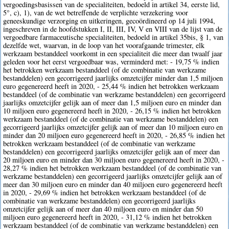
vergoedingsbasissen van de specialiteiten, bedoeld in artikel 34, eerste lid,
5°, c), 1), van de wet betreffende de verplichte verzekering voor
geneeskundige verzorging en uitkeringen, gecoördineerd op 14 juli 1994,
ingeschreven in de hoofdstukken I, II, III, IV, V en VIII van de lijst van de
vergoedbare farmaceutische specialiteiten, bedoeld in artikel 35bis, § 1, van
dezelfde wet, waarvan, in de loop van het voorafgaande trimester, elk
werkzaam bestanddeel voorkomt in een specialiteit die meer dan twaalf jaar
geleden voor het eerst vergoedbaar was, verminderd met: - 19,75 % indien
het betrokken werkzaam bestanddeel (of de combinatie van werkzame
bestanddelen) een gecorrigeerd jaarlijks omzetcijfer minder dan 1,5 miljoen
euro gegenereerd heeft in 2020, - 25,44 % indien het betrokken werkzaam
bestanddeel (of de combinatie van werkzame bestanddelen) een gecorrigeerd
jaarlijks omzetcijfer gelijk aan of meer dan 1,5 miljoen euro en minder dan
10 miljoen euro gegenereerd heeft in 2020, - 26,15 % indien het betrokken
werkzaam bestanddeel (of de combinatie van werkzame bestanddelen) een
gecorrigeerd jaarlijks omzetcijfer gelijk aan of meer dan 10 miljoen euro en
minder dan 20 miljoen euro gegenereerd heeft in 2020, - 26,85 % indien het
betrokken werkzaam bestanddeel (of de combinatie van werkzame
bestanddelen) een gecorrigeerd jaarlijks omzetcijfer gelijk aan of meer dan
20 miljoen euro en minder dan 30 miljoen euro gegenereerd heeft in 2020, -
28,27 % indien het betrokken werkzaam bestanddeel (of de combinatie van
werkzame bestanddelen) een gecorrigeerd jaarlijks omzetcijfer gelijk aan of
meer dan 30 miljoen euro en minder dan 40 miljoen euro gegenereerd heeft
in 2020, - 29,69 % indien het betrokken werkzaam bestanddeel (of de
combinatie van werkzame bestanddelen) een gecorrigeerd jaarlijks
omzetcijfer gelijk aan of meer dan 40 miljoen euro en minder dan 50
miljoen euro gegenereerd heeft in 2020, - 31,12 % indien het betrokken
werkzaam bestanddeel (of de combinatie van werkzame bestanddelen) een