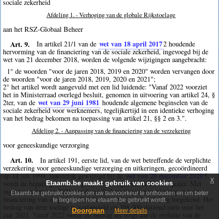
sociale zekerheid
Afdeling 1. - Verhoging van de globale Rijkstoelage
aan het RSZ-Globaal Beheer
Art. 9.
wet van 18 april 2017
In artikel 21/1 van de
2
houdende
hervorming van de financiering van de sociale zekerheid, ingevoegd bij de
wet van 21 december 2018, worden de volgende wijzigingen aangebracht:
1° de woorden "voor de jaren 2018, 2019 en 2020" worden vervangen door
de woorden "voor de jaren 2018, 2019, 2020 en 2021";
2° het artikel wordt aangevuld met een lid luidende: "Vanaf 2022 voorziet
het in Ministerraad overlegd besluit, genomen in uitvoering van artikel 24, §
wet van 29 juni 1981
2ter, van de
houdende algemene beginselen van de
sociale zekerheid voor werknemers, tegelijkertijd in een identieke verhoging
van het bedrag bekomen na toepassing van artikel 21, §§ 2 en 3.".
Afdeling 2. - Aanpassing van de financiering van de verzekering
voor geneeskundige verzorging
Art. 10.
In artikel 191, eerste lid, van de wet betreffende de verplichte
verzekering voor geneeskundige verzorging en uitkeringen, gecoördineerd
wet van 20 december 2020
op 14 juli 1994, laatstelijk gewijzigd bij de
5
,
x
wordt de bepaling onder 1° quater ingevoegd, luidende: "1° quater. Met
Etaamb.be maakt gebruik van cookies
ingang van het jaar 2021 wordt een Rijkstoelage ter versterking van de
Etaamb.be gebruikt cookies om uw taalvoorkeur te onthouden en om beter
financiering van de groeiende behoefte aan gezondheidszorg toegekend. Het
te begrijpen hoe etaamb.be gebruikt wordt.
bedrag van deze toelage is vastgesteld op 398 000 duizend euro voor het
Doorgaan
Meer details
jaar 2021. Vanaf 2022 wordt dit bedrag als volgt aan de evolutie van de