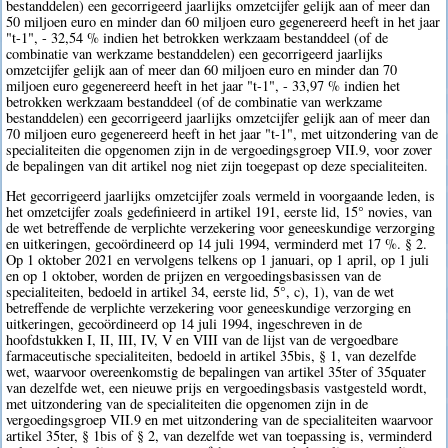
bestanddelen) een gecorrigeerd jaarlijks omzetcijfer gelijk aan of meer dan
50 miljoen euro en minder dan 60 miljoen euro gegenereerd heeft in het jaar
"t-1", - 32,54 % indien het betrokken werkzaam bestanddeel (of de
combinatie van werkzame bestanddelen) een gecorrigeerd jaarlijks
omzetcijfer gelijk aan of meer dan 60 miljoen euro en minder dan 70
miljoen euro gegenereerd heeft in het jaar "t-1", - 33,97 % indien het
betrokken werkzaam bestanddeel (of de combinatie van werkzame
bestanddelen) een gecorrigeerd jaarlijks omzetcijfer gelijk aan of meer dan
70 miljoen euro gegenereerd heeft in het jaar "t-1", met uitzondering van de
specialiteiten die opgenomen zijn in de vergoedingsgroep VII.9, voor zover
de bepalingen van dit artikel nog niet zijn toegepast op deze specialiteiten.
Het gecorrigeerd jaarlijks omzetcijfer zoals vermeld in voorgaande leden, is
het omzetcijfer zoals gedefinieerd in artikel 191, eerste lid, 15° novies, van
de wet betreffende de verplichte verzekering voor geneeskundige verzorging
en uitkeringen, gecoördineerd op 14 juli 1994, verminderd met 17 %. § 2.
Op 1 oktober 2021 en vervolgens telkens op 1 januari, op 1 april, op 1 juli
en op 1 oktober, worden de prijzen en vergoedingsbasissen van de
specialiteiten, bedoeld in artikel 34, eerste lid, 5°, c), 1), van de wet
betreffende de verplichte verzekering voor geneeskundige verzorging en
uitkeringen, gecoördineerd op 14 juli 1994, ingeschreven in de
hoofdstukken I, II, III, IV, V en VIII van de lijst van de vergoedbare
farmaceutische specialiteiten, bedoeld in artikel 35bis, § 1, van dezelfde
wet, waarvoor overeenkomstig de bepalingen van artikel 35ter of 35quater
van dezelfde wet, een nieuwe prijs en vergoedingsbasis vastgesteld wordt,
met uitzondering van de specialiteiten die opgenomen zijn in de
vergoedingsgroep VII.9 en met uitzondering van de specialiteiten waarvoor
artikel 35ter, § 1bis of § 2, van dezelfde wet van toepassing is, verminderd