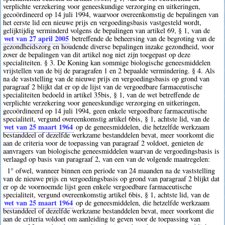
verplichte verzekering voor geneeskundige verzorging en uitkeringen,
gecoördineerd op 14 juli 1994, waarvoor overeenkomstig de bepalingen van
het eerste lid een nieuwe prijs en vergoedingsbasis vastgesteld wordt,
gelijktijdig verminderd volgens de bepalingen van artikel 69, § 1, van de
wet van 27 april 2005
betreffende de beheersing van de begroting van de
gezondheidszorg en houdende diverse bepalingen inzake gezondheid, voor
zover de bepalingen van dit artikel nog niet zijn toegepast op deze
specialiteiten. § 3. De Koning kan sommige biologische geneesmiddelen
vrijstellen van de bij de paragrafen 1 en 2 bepaalde vermindering. § 4. Als
na de vaststelling van de nieuwe prijs en vergoedingsbasis op grond van
paragraaf 2 blijkt dat er op de lijst van de vergoedbare farmaceutische
specialiteiten bedoeld in artikel 35bis, § 1, van de wet betreffende de
verplichte verzekering voor geneeskundige verzorging en uitkeringen,
gecoördineerd op 14 juli 1994, geen enkele vergoedbare farmaceutische
specialiteit, vergund overeenkomstig artikel 6bis, § 1, achtste lid, van de
wet van 25 maart 1964
op de geneesmiddelen, die hetzelfde werkzaam
bestanddeel of dezelfde werkzame bestanddelen bevat, meer voorkomt die
aan de criteria voor de toepassing van paragraaf 2 voldoet, genieten de
aanvragers van biologische geneesmiddelen waarvan de vergoedingsbasis is
verlaagd op basis van paragraaf 2, van een van de volgende maatregelen:
1° ofwel, wanneer binnen een periode van 24 maanden na de vaststelling
van de nieuwe prijs en vergoedingsbasis op grond van paragraaf 2 blijkt dat
er op de voornoemde lijst geen enkele vergoedbare farmaceutische
specialiteit, vergund overeenkomstig artikel 6bis, § 1, achtste lid, van de
wet van 25 maart 1964
op de geneesmiddelen, die hetzelfde werkzaam
bestanddeel of dezelfde werkzame bestanddelen bevat, meer voorkomt die
aan de criteria voldoet om aanleiding te geven voor de toepassing van