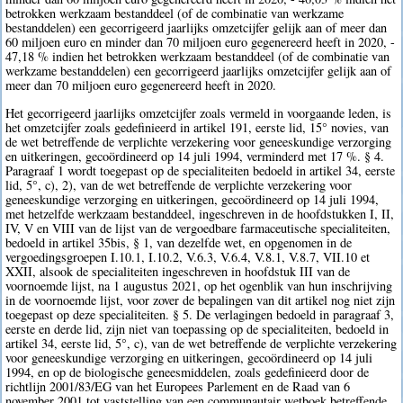
betrokken werkzaam bestanddeel (of de combinatie van werkzame
bestanddelen) een gecorrigeerd jaarlijks omzetcijfer gelijk aan of meer dan
60 miljoen euro en minder dan 70 miljoen euro gegenereerd heeft in 2020, -
47,18 % indien het betrokken werkzaam bestanddeel (of de combinatie van
werkzame bestanddelen) een gecorrigeerd jaarlijks omzetcijfer gelijk aan of
meer dan 70 miljoen euro gegenereerd heeft in 2020.
Het gecorrigeerd jaarlijks omzetcijfer zoals vermeld in voorgaande leden, is
het omzetcijfer zoals gedefinieerd in artikel 191, eerste lid, 15° novies, van
de wet betreffende de verplichte verzekering voor geneeskundige verzorging
en uitkeringen, gecoördineerd op 14 juli 1994, verminderd met 17 %. § 4.
Paragraaf 1 wordt toegepast op de specialiteiten bedoeld in artikel 34, eerste
lid, 5°, c), 2), van de wet betreffende de verplichte verzekering voor
geneeskundige verzorging en uitkeringen, gecoördineerd op 14 juli 1994,
met hetzelfde werkzaam bestanddeel, ingeschreven in de hoofdstukken I, II,
IV, V en VIII van de lijst van de vergoedbare farmaceutische specialiteiten,
bedoeld in artikel 35bis, § 1, van dezelfde wet, en opgenomen in de
vergoedingsgroepen I.10.1, I.10.2, V.6.3, V.6.4, V.8.1, V.8.7, VII.10 et
XXII, alsook de specialiteiten ingeschreven in hoofdstuk III van de
voornoemde lijst, na 1 augustus 2021, op het ogenblik van hun inschrijving
in de voornoemde lijst, voor zover de bepalingen van dit artikel nog niet zijn
toegepast op deze specialiteiten. § 5. De verlagingen bedoeld in paragraaf 3,
eerste en derde lid, zijn niet van toepassing op de specialiteiten, bedoeld in
artikel 34, eerste lid, 5°, c), van de wet betreffende de verplichte verzekering
voor geneeskundige verzorging en uitkeringen, gecoördineerd op 14 juli
1994, en op de biologische geneesmiddelen, zoals gedefinieerd door de
richtlijn 2001/83/EG van het Europees Parlement en de Raad van 6
november 2001 tot vaststelling van een communautair wetboek betreffende