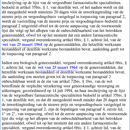
inschrijving op de lijst van de vergoedbare farmaceutische specialiteiten
bedoeld in artikel 35bis, § 1, van dezelfde wet, of het nadien wordt en dat
dit meegedeeld wordt minstens 20 dagen vóór de inwerkingtreding van de
nieuwe prijs en vergoedingsbasis vastgelegd in toepassing van paragraaf 2,
wordt de vaststelling van de nieuwe prijs en vergoedingsbasis bedoeld in
paragraaf 2 uitgesteld ofwel tot de eerste aanpassing van de voornoemde
lijst die volgt op het aflopen van de onbeschikbaarheid van het betrokken
geneesmiddel, ofwel tot op het moment dat een andere farmaceutische
specialiteit, vergund overeenkomstig artikel 6bis, § 1, achtste lid, van de
wet van 25 maart 1964
op de geneesmiddelen, die hetzelfde werkzaam
bestanddeel of dezelfde werkzame bestanddelen bevat, aanleiding geeft tot
de toepassing van paragraaf 2.
Indien een biologisch geneesmiddel, vergund overeenkomstig artikel 6bis, §
wet van 25 maart 1964
1, achtste lid, van de
op de geneesmiddelen, dat
hetzelfde werkzaam bestanddeel of dezelfde werkzame bestanddelen bevat,
die aanleiding zou moeten geven tot de toepassing van paragraaf 2
onbeschikbaar wordt in de zin van artikel 72bis, § 1bis, van de wet
betreffende de verplichte verzekering voor geneeskundige verzorging en
uitkeringen, gecoördineerd op 14 juli 1994, na haar inschrijving op de lijst
van de vergoedbare farmaceutische specialiteiten bedoeld in artikel 35bis, §
1, van dezelfde wet, en dat dit meegedeeld wordt minder dan 20 dagen vóór
de inwerkingtreding van de nieuwe prijs en vergoedingsbasis vastgelegd in
toepassing van paragraaf 2, zijn de bepalingen van paragraaf 4, eerste lid,
1° en 2°, van toepassing, ofwel tot de eerste aanpassing van de voornoemde
lijst die volgt op het aflopen van de onbeschikbaarheid van het betrokken
geneesmiddel, ofwel tot op het moment dat een andere farmaceutische
specialiteit, vergund overeenkomstig artikel 6bis, § 1, achtste lid, van de