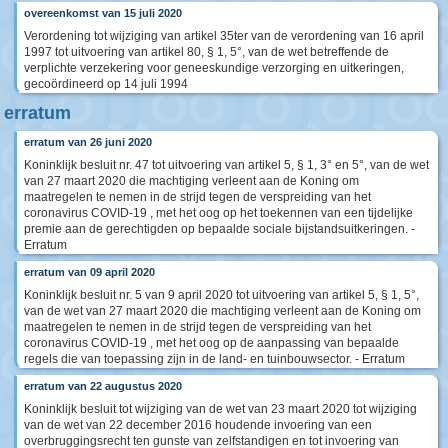
overeenkomst van 15 juli 2020
Verordening tot wijziging van artikel 35ter van de verordening van 16 april
1997 tot uitvoering van artikel 80, § 1, 5°, van de wet betreffende de
verplichte verzekering voor geneeskundige verzorging en uitkeringen,
gecoördineerd op 14 juli 1994
erratum
erratum van 26 juni 2020
Koninklijk besluit nr. 47 tot uitvoering van artikel 5, § 1, 3° en 5°, van de wet
van 27 maart 2020 die machtiging verleent aan de Koning om
maatregelen te nemen in de strijd tegen de verspreiding van het
coronavirus COVID-19 , met het oog op het toekennen van een tijdelijke
premie aan de gerechtigden op bepaalde sociale bijstandsuitkeringen. -
Erratum
erratum van 09 april 2020
Koninklijk besluit nr. 5 van 9 april 2020 tot uitvoering van artikel 5, § 1, 5°,
van de wet van 27 maart 2020 die machtiging verleent aan de Koning om
maatregelen te nemen in de strijd tegen de verspreiding van het
coronavirus COVID-19 , met het oog op de aanpassing van bepaalde
regels die van toepassing zijn in de land- en tuinbouwsector. - Erratum
erratum van 22 augustus 2020
Koninklijk besluit tot wijziging van de wet van 23 maart 2020 tot wijziging
van de wet van 22 december 2016 houdende invoering van een
overbruggingsrecht ten gunste van zelfstandigen en tot invoering van