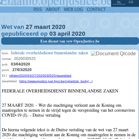
^
-
NL
FR
RSS
ABOUT
WEB LOG
CONTACT
Wet van
27
maart
2020
gepubliceerd op
03
april
2020
Een dienst van vzw OpenJustice.be
federale overheidsdienst binnenlandse zaken
bron
2020030525
numac
03/04/2020
pub.
27/03/2020
prom.
ELI
eli/wet/2020/03/27/2020030525/staatsblad
staatsblad
https://www.ejustice.just.fgov.be/cgi/article_body(...)
FEDERALE OVERHEIDSDIENST BINNENLANDSE ZAKEN
27 MAART 2020. - Wet die machtiging verleent aan de Koning om
maatregelen te nemen in de strijd tegen de verspreiding van het coronavirus
COVID-19 (I). - Duitse vertaling
De hierna volgende tekst is de Duitse vertaling van de wet van 27 maart
2020 die machtiging verleent aan de Koning om maatregelen te nemen in de