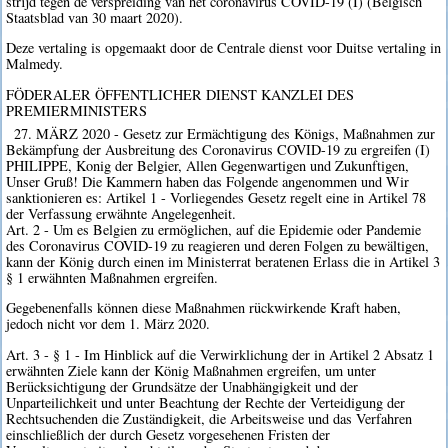
strijd tegen de verspreiding van het coronavirus COVID-19 (I) (Belgisch
Staatsblad van 30 maart 2020).
Deze vertaling is opgemaakt door de Centrale dienst voor Duitse vertaling in
Malmedy.
FÖDERALER ÖFFENTLICHER DIENST KANZLEI DES
PREMIERMINISTERS
27. MÄRZ 2020 - Gesetz zur Ermächtigung des Königs, Maßnahmen zur
Bekämpfung der Ausbreitung des Coronavirus COVID-19 zu ergreifen (I)
PHILIPPE, Konig der Belgier, Allen Gegenwartigen und Zukunftigen,
Unser Gruß! Die Kammern haben das Folgende angenommen und Wir
sanktionieren es: Artikel 1 - Vorliegendes Gesetz regelt eine in Artikel 78
der Verfassung erwähnte Angelegenheit.
Art. 2 - Um es Belgien zu ermöglichen, auf die Epidemie oder Pandemie
des Coronavirus COVID-19 zu reagieren und deren Folgen zu bewältigen,
kann der König durch einen im Ministerrat beratenen Erlass die in Artikel 3
§ 1 erwähnten Maßnahmen ergreifen.
Gegebenenfalls können diese Maßnahmen rückwirkende Kraft haben,
jedoch nicht vor dem 1. März 2020.
Art. 3 - § 1 - Im Hinblick auf die Verwirklichung der in Artikel 2 Absatz 1
erwähnten Ziele kann der König Maßnahmen ergreifen, um unter
Berücksichtigung der Grundsätze der Unabhängigkeit und der
Unparteilichkeit und unter Beachtung der Rechte der Verteidigung der
Rechtsuchenden die Zuständigkeit, die Arbeitsweise und das Verfahren
einschließlich der durch Gesetz vorgesehenen Fristen der