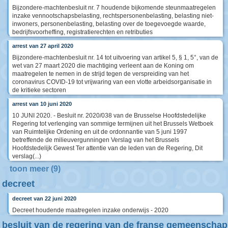
Bijzondere-machtenbesluit nr. 7 houdende bijkomende steunmaatregelen
inzake vennootschapsbelasting, rechtspersonenbelasting, belasting niet-
inwoners, personenbelasting, belasting over de toegevoegde waarde,
bedrijfsvoorheffing, registratierechten en retributies
arrest van 27 april 2020
Bijzondere-machtenbesluit nr. 14 tot uitvoering van artikel 5, § 1, 5°, van de
wet van 27 maart 2020 die machtiging verleent aan de Koning om
maatregelen te nemen in de strijd tegen de verspreiding van het
coronavirus COVID-19 tot vrijwaring van een vlotte arbeidsorganisatie in
de kritieke sectoren
arrest van 10 juni 2020
10 JUNI 2020. - Besluit nr. 2020/038 van de Brusselse Hoofdstedelijke
Regering tot verlenging van sommige termijnen uit het Brussels Wetboek
van Ruimtelijke Ordening en uit de ordonnantie van 5 juni 1997
betreffende de milieuvergunningen Verslag van het Brussels
Hoofdstedelijk Gewest Ter attentie van de leden van de Regering, Dit
verslag(...)
toon meer (9)
decreet
decreet van 22 juni 2020
Decreet houdende maatregelen inzake onderwijs - 2020
besluit van de regering van de franse gemeenschap