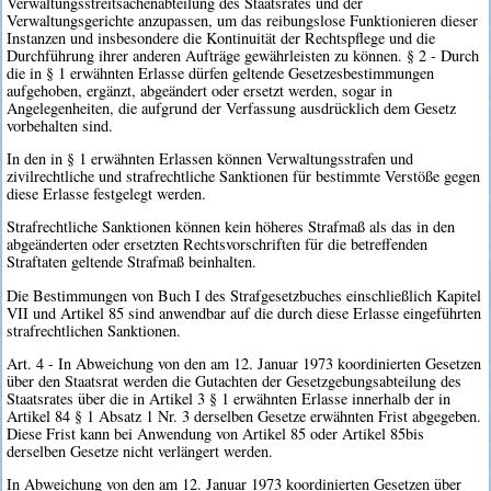
Verwaltungsstreitsachenabteilung des Staatsrates und der
Verwaltungsgerichte anzupassen, um das reibungslose Funktionieren dieser
Instanzen und insbesondere die Kontinuität der Rechtspflege und die
Durchführung ihrer anderen Aufträge gewährleisten zu können. § 2 - Durch
die in § 1 erwähnten Erlasse dürfen geltende Gesetzesbestimmungen
aufgehoben, ergänzt, abgeändert oder ersetzt werden, sogar in
Angelegenheiten, die aufgrund der Verfassung ausdrücklich dem Gesetz
vorbehalten sind.
In den in § 1 erwähnten Erlassen können Verwaltungsstrafen und
zivilrechtliche und strafrechtliche Sanktionen für bestimmte Verstöße gegen
diese Erlasse festgelegt werden.
Strafrechtliche Sanktionen können kein höheres Strafmaß als das in den
abgeänderten oder ersetzten Rechtsvorschriften für die betreffenden
Straftaten geltende Strafmaß beinhalten.
Die Bestimmungen von Buch I des Strafgesetzbuches einschließlich Kapitel
VII und Artikel 85 sind anwendbar auf die durch diese Erlasse eingeführten
strafrechtlichen Sanktionen.
Art. 4 - In Abweichung von den am 12. Januar 1973 koordinierten Gesetzen
über den Staatsrat werden die Gutachten der Gesetzgebungsabteilung des
Staatsrates über die in Artikel 3 § 1 erwähnten Erlasse innerhalb der in
Artikel 84 § 1 Absatz 1 Nr. 3 derselben Gesetze erwähnten Frist abgegeben.
Diese Frist kann bei Anwendung von Artikel 85 oder Artikel 85bis
derselben Gesetze nicht verlängert werden.
In Abweichung von den am 12. Januar 1973 koordinierten Gesetzen über