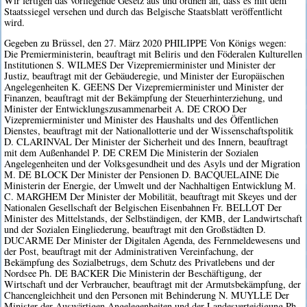
Wir fertigen das vorliegende Gesetz aus und ordnen an, dass es mit dem
Staatssiegel versehen und durch das Belgische Staatsblatt veröffentlicht
wird.
Gegeben zu Brüssel, den 27. März 2020 PHILIPPE Von Königs wegen:
Die Premierministerin, beauftragt mit Beliris und den Föderalen Kulturellen
Institutionen S. WILMES Der Vizepremierminister und Minister der
Justiz, beauftragt mit der Gebäuderegie, und Minister der Europäischen
Angelegenheiten K. GEENS Der Vizepremierminister und Minister der
Finanzen, beauftragt mit der Bekämpfung der Steuerhinterziehung, und
Minister der Entwicklungszusammenarbeit A. DE CROO Der
Vizepremierminister und Minister des Haushalts und des Öffentlichen
Dienstes, beauftragt mit der Nationallotterie und der Wissenschaftspolitik
D. CLARINVAL Der Minister der Sicherheit und des Innern, beauftragt
mit dem Außenhandel P. DE CREM Die Ministerin der Sozialen
Angelegenheiten und der Volksgesundheit und des Asyls und der Migration
M. DE BLOCK Der Minister der Pensionen D. BACQUELAINE Die
Ministerin der Energie, der Umwelt und der Nachhaltigen Entwicklung M.
C. MARGHEM Der Minister der Mobilität, beauftragt mit Skeyes und der
Nationalen Gesellschaft der Belgischen Eisenbahnen Fr. BELLOT Der
Minister des Mittelstands, der Selbständigen, der KMB, der Landwirtschaft
und der Sozialen Eingliederung, beauftragt mit den Großstädten D.
DUCARME Der Minister der Digitalen Agenda, des Fernmeldewesens und
der Post, beauftragt mit der Administrativen Vereinfachung, der
Bekämpfung des Sozialbetrugs, dem Schutz des Privatlebens und der
Nordsee Ph. DE BACKER Die Ministerin der Beschäftigung, der
Wirtschaft und der Verbraucher, beauftragt mit der Armutsbekämpfung, der
Chancengleichheit und den Personen mit Behinderung N. MUYLLE Der
Minister der Auswärtigen Angelegenheiten und der Landesverteidigung Ph.