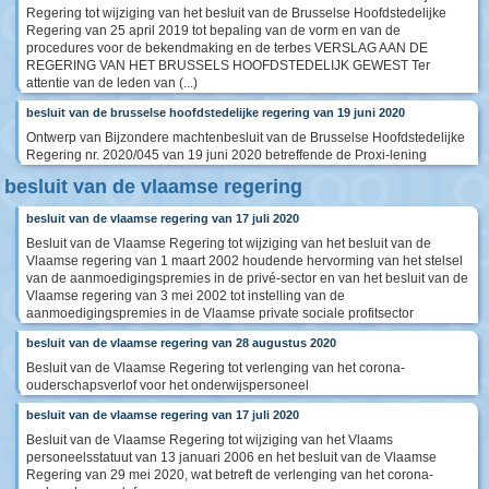
Regering tot wijziging van het besluit van de Brusselse Hoofdstedelijke
Regering van 25 april 2019 tot bepaling van de vorm en van de
procedures voor de bekendmaking en de terbes VERSLAG AAN DE
REGERING VAN HET BRUSSELS HOOFDSTEDELIJK GEWEST Ter
attentie van de leden van (...)
besluit van de brusselse hoofdstedelijke regering van 19 juni 2020
Ontwerp van Bijzondere machtenbesluit van de Brusselse Hoofdstedelijke
Regering nr. 2020/045 van 19 juni 2020 betreffende de Proxi-lening
besluit van de vlaamse regering
besluit van de vlaamse regering van 17 juli 2020
Besluit van de Vlaamse Regering tot wijziging van het besluit van de
Vlaamse regering van 1 maart 2002 houdende hervorming van het stelsel
van de aanmoedigingspremies in de privé-sector en van het besluit van de
Vlaamse regering van 3 mei 2002 tot instelling van de
aanmoedigingspremies in de Vlaamse private sociale profitsector
besluit van de vlaamse regering van 28 augustus 2020
Besluit van de Vlaamse Regering tot verlenging van het corona-
ouderschapsverlof voor het onderwijspersoneel
besluit van de vlaamse regering van 17 juli 2020
Besluit van de Vlaamse Regering tot wijziging van het Vlaams
personeelsstatuut van 13 januari 2006 en het besluit van de Vlaamse
Regering van 29 mei 2020, wat betreft de verlenging van het corona-