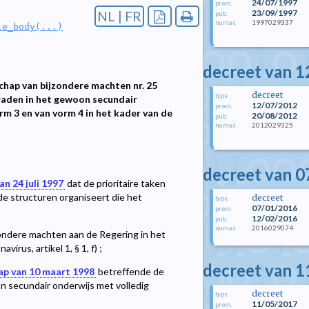
24/07/1997
prom.
23/09/1997
NL | FR
pub.
1997029337
numac
le_body(...)
decreet van 12
chap van bijzondere machten nr. 25
decreet
type
raden in het gewoon secundair
12/07/2012
prom.
rm 3 en van vorm 4 in het kader van de
20/08/2012
pub.
2012029325
numac
decreet van 0
an 24 juli 1997
dat de prioritaire taken
de structuren organiseert die het
decreet
type
07/01/2016
prom.
12/02/2016
pub.
2016029074
numac
ondere machten aan de Regering in het
rus, artikel 1, § 1, f) ;
decreet van 1
ap van 10 maart 1998
betreffende de
n secundair onderwijs met volledig
decreet
type
11/05/2017
prom.