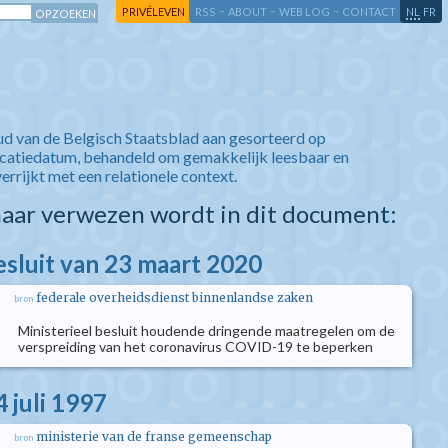
-
-
-
-
PRIVÉLEVEN
RSS
ABOUT
WEB LOG
CONTACT
NL
FR
ud van de Belgisch Staatsblad aan gesorteerd op
icatiedatum, behandeld om gemakkelijk leesbaar en
verrijkt met een relationele context.
aar verwezen wordt in dit document:
esluit van 23 maart 2020
federale overheidsdienst binnenlandse zaken
bron
Ministerieel besluit houdende dringende maatregelen om de
verspreiding van het coronavirus COVID-19 te beperken
 juli 1997
ministerie van de franse gemeenschap
bron