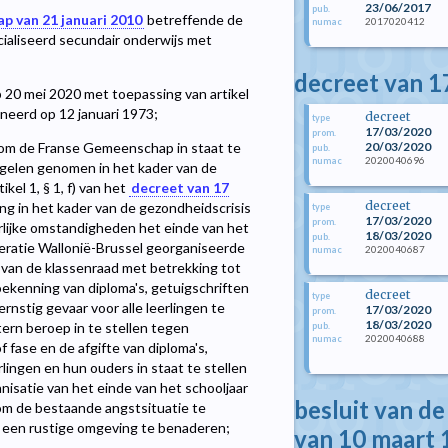
23/06/2017
pub.
p van 21 januari 2010
betreffende de
2017020412
numac
ialiseerd secundair onderwijs met
decreet van 1
 20 mei 2020 met toepassing van artikel
ineerd op 12 januari 1973;
decreet
type
17/03/2020
prom.
20/03/2020
m de Franse Gemeenschap in staat te
pub.
2020040696
numac
egelen genomen in het kader van de
el 1, § 1, f) van het
decreet van 17
decreet
g in het kader van de gezondheidscrisis
type
17/03/2020
prom.
rlijke omstandigheden het einde van het
18/03/2020
pub.
ederatie Wallonië-Brussel georganiseerde
2020040687
numac
 van de klassenraad met betrekking tot
oekenning van diploma's, getuigschriften
decreet
type
rnstig gevaar voor alle leerlingen te
17/03/2020
prom.
18/03/2020
tern beroep in te stellen tegen
pub.
2020040688
numac
 fase en de afgifte van diploma's,
rlingen en hun ouders in staat te stellen
nisatie van het einde van het schooljaar
besluit van d
 om de bestaande angstsituatie te
 in een rustige omgeving te benaderen;
van 10 maart