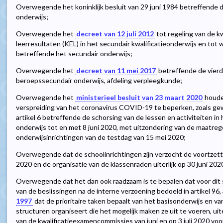
Overwegende het koninklijk besluit van 29 juni 1984 betreffende d
onderwijs;
Overwegende het
decreet van 12 juli 2012
tot regeling van de k
leerresultaten (KEL) in het secundair kwalificatieonderwijs en tot 
betreffende het secundair onderwijs;
Overwegende het
decreet van 11 mei 2017
betreffende de vierd
beroepssecundair onderwijs, afdeling verpleegkunde;
Overwegende het
ministerieel besluit van 23 maart 2020
houde
verspreiding van het coronavirus COVID-19 te beperken, zoals gew
artikel 6 betreffende de schorsing van de lessen en activiteiten in 
onderwijs tot en met 8 juni 2020, met uitzondering van de maatre
onderwijsinrichtingen van de testdag van 15 mei 2020;
Overwegende dat de schoolinrichtingen zijn verzocht de voortzetti
2020 en de organisatie van de klassenraden uiterlijk op 30 juni 20
Overwegende dat het dan ook raadzaam is te bepalen dat voor dit
van de beslissingen na de interne verzoening bedoeld in artikel 96, 
1997
dat de prioritaire taken bepaalt van het basisonderwijs en v
structuren organiseert die het mogelijk maken ze uit te voeren, uite
van de kwalificatieexamencommissies van juni en op 3 juli 2020 vo