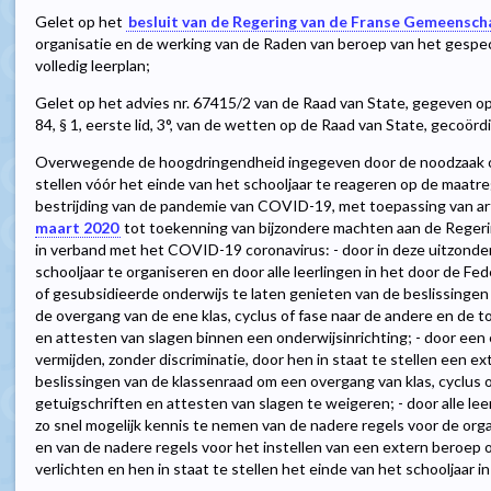
Gelet op het
besluit van de Regering van de Franse Gemeenscha
organisatie en de werking van de Raden van beroep van het gespec
volledig leerplan;
Gelet op het advies nr. 67415/2 van de Raad van State, gegeven op
84, § 1, eerste lid, 3°, van de wetten op de Raad van State, gecoörd
Overwegende de hoogdringendheid ingegeven door de noodzaak o
stellen vóór het einde van het schooljaar te reageren op de maatr
bestrijding van de pandemie van COVID-19, met toepassing van artik
maart 2020
tot toekenning van bijzondere machten aan de Regerin
in verband met het COVID-19 coronavirus: - door in deze uitzonde
schooljaar te organiseren en door alle leerlingen in het door de F
of gesubsidieerde onderwijs te laten genieten van de beslissingen
de overgang van de ene klas, cyclus of fase naar de andere en de t
en attesten van slagen binnen een onderwijsinrichting; - door een e
vermijden, zonder discriminatie, door hen in staat te stellen een ex
beslissingen van de klassenraad om een overgang van klas, cyclus of
getuigschriften en attesten van slagen te weigeren; - door alle lee
zo snel mogelijk kennis te nemen van de nadere regels voor de orga
en van de nadere regels voor het instellen van een extern beroep
verlichten en hen in staat te stellen het einde van het schooljaar