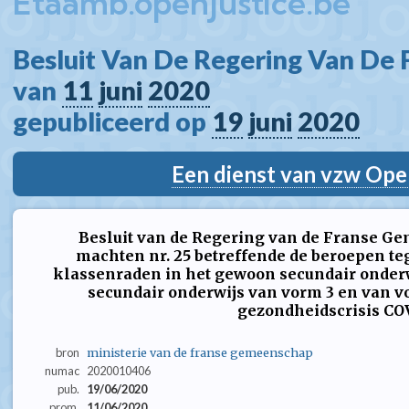
Etaamb.openjustice.be
Besluit Van De Regering Van De
van 
11
juni
2020
gepubliceerd op 
19
juni
2020
Een dienst van vzw Ope
Besluit van de Regering van de Franse G
machten nr. 25 betreffende de beroepen te
klassenraden in het gewoon secundair onderw
secundair onderwijs van vorm 3 en van v
gezondheidscrisis CO
bron
ministerie van de franse gemeenschap
numac
2020010406
pub.
19/06/2020
prom.
11/06/2020