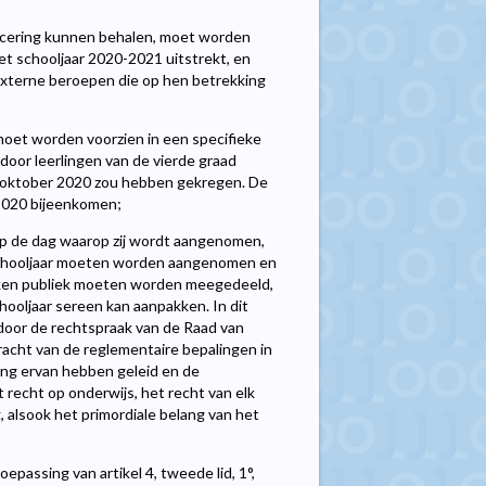
icering kunnen behalen, moet worden
het schooljaar 2020-2021 uitstrekt, en
e externe beroepen die op hen betrekking
oet worden voorzien in een specifieke
 door leerlingen van de vierde graad
 31 oktober 2020 zou hebben gekregen. De
 2020 bijeenkomen;
p de dag waarop zij wordt aangenomen,
 schooljaar moeten worden aangenomen en
kken publiek moeten worden meegedeeld,
chooljaar sereen kan aanpakken. In dit
door de rechtspraak van de Raad van
acht van de reglementaire bepalingen in
ling ervan hebben geleid en de
 recht op onderwijs, het recht van elk
, alsook het primordiale belang van het
assing van artikel 4, tweede lid, 1°,