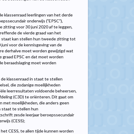
e klassenraad leerlingen van het derde
roepssecundair onderwijs ("EPSC"),
zitting voor 30 juni 2020 af te leggen,
reffende de vierde graad van het
 staat kan stellen hun tweede zitting tot
 juni voor de kennisgeving van de
ure derhalve moet worden gewijzigd wat
erde graad EPSC en dat moet worden
 de beraadslaging moet worden
e klassenraad in staat te stellen
telsel, die zodanige moeilijkheden
tiële leerresultaten voldoende beheersen,
afdeling (C3D) te oriënteren. Dit gaat om
gen met moeilijkheden, die anders geen
 staat te stellen hun
gschrift zesde leerjaar beroepssecundair
erwijs (CESS);
het CESS, te allen tijde kunnen worden