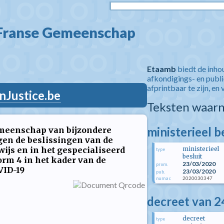
 Franse Gemeenschap  
Etaamb
biedt de inho
afkondigings- en publ
afprintbaar te zijn, en 
nJustice.be
Teksten waarn
ministerieel b
emeenschap van bijzondere
gen de beslissingen van de
ijs en in het gespecialiseerd
ministerieel
type
besluit
orm 4 in het kader van de
23/03/2020
prom.
VID-19
23/03/2020
pub.
2020030347
numac
decreet van 24
decreet
type