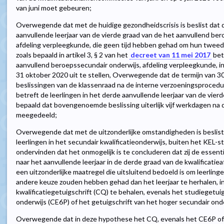
van juni moet gebeuren;
Overwegende dat met de huidige gezondheidscrisis is beslist dat d
aanvullende leerjaar van de vierde graad van de het aanvullend be
afdeling verpleegkunde, die geen tijd hebben gehad om hun tweede 
zoals bepaald in artikel 3, § 2 van het
decreet van 11 mei 2017
bet
aanvullend beroepssecundair onderwijs, afdeling verpleegkunde, in
31 oktober 2020 uit te stellen, Overwegende dat de termijn van 30
beslissingen van de klassenraad na de interne verzoeningsproced
betreft de leerlingen in het derde aanvullende leerjaar van de vi
bepaald dat bovengenoemde beslissing uiterlijk vijf werkdagen na
meegedeeld;
Overwegende dat met de uitzonderlijke omstandigheden is beslist d
leerlingen in het secundair kwalificatieonderwijs, buiten het KEL-s
ondervinden dat het onmogelijk is te concluderen dat zij de essen
naar het aanvullende leerjaar in de derde graad van de kwalificatie
een uitzonderlijke maatregel die uitsluitend bedoeld is om leerlin
andere keuze zouden hebben gehad dan het leerjaar te herhalen, in
kwalificatiegetuigschrift (CQ) te behalen, evenals het studiegetui
onderwijs (CE6P) of het getuigschrift van het hoger secundair ond
Overwegende dat in deze hypothese het CQ, evenals het CE6P of 