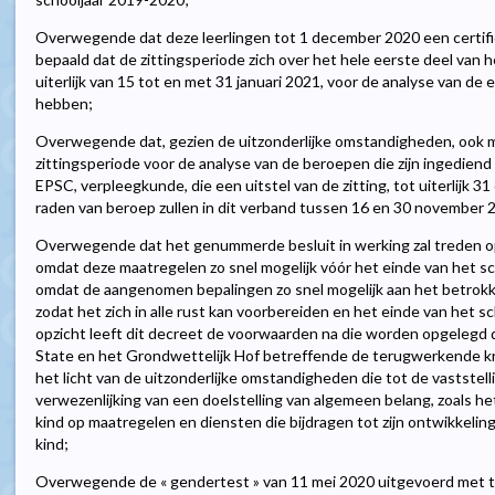
Overwegende dat deze leerlingen tot 1 december 2020 een certif
bepaald dat de zittingsperiode zich over het hele eerste deel van 
uiterlijk van 15 tot en met 31 januari 2021, voor de analyse van d
hebben;
Overwegende dat, gezien de uitzonderlijke omstandigheden, ook m
zittingsperiode voor de analyse van de beroepen die zijn ingediend
EPSC, verpleegkunde, die een uitstel van de zitting, tot uiterlijk
raden van beroep zullen in dit verband tussen 16 en 30 november
Overwegende dat het genummerde besluit in werking zal treden o
omdat deze maatregelen zo snel mogelijk vóór het einde van het
omdat de aangenomen bepalingen zo snel mogelijk aan het betro
zodat het zich in alle rust kan voorbereiden en het einde van het s
opzicht leeft dit decreet de voorwaarden na die worden opgelegd 
State en het Grondwettelijk Hof betreffende de terugwerkende kr
het licht van de uitzonderlijke omstandigheden die tot de vaststel
verwezenlijking van een doelstelling van algemeen belang, zoals het
kind op maatregelen en diensten die bijdragen tot zijn ontwikkeling
kind;
Overwegende de « gendertest » van 11 mei 2020 uitgevoerd met toep