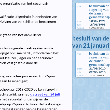
e organisatie van het secundair
besluit van de
type
regering van
de franse
walificatie uitgedrukt in eenheden van
gemeenschap
10/03/1998
wijziging van verschillende bepalingen
prom.
18/06/1998
pub.
1998029165
numac
e graad van het aanvullend
besluit van d
van 21 januar
nde dringende maatregelen om de
ijzigd op 8 mei 2020, inzonderheid het
besluit van de
type
regering van
het kleuter-, lager en het secundair
de franse
gelen vastgesteld door de
gemeenschap
21/01/2010
prom.
02/03/2010
pub.
2010029094
ng van de leerprocessen tot 26 juni
numac
20 aan te moedigen;
 schooljaar 2019-2020 de kennisgeving
achtste lid, van het
decreet van 24 juli
an het secundair onderwijs en de
rlijk op 26 juni 2020 voor de beslissingen
or de beslissingen van de klassenraden