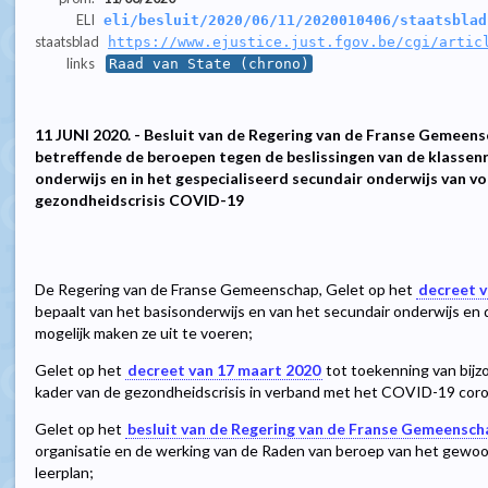
ELI
eli/besluit/2020/06/11/2020010406/staatsblad
staatsblad
https://www.ejustice.just.fgov.be/cgi/artic
links
Raad van State (chrono)
11 JUNI 2020. - Besluit van de Regering van de Franse Gemeens
betreffende de beroepen tegen de beslissingen van de klassen
onderwijs en in het gespecialiseerd secundair onderwijs van vo
gezondheidscrisis COVID-19
De Regering van de Franse Gemeenschap, Gelet op het
decreet v
bepaalt van het basisonderwijs en van het secundair onderwijs en 
mogelijk maken ze uit te voeren;
Gelet op het
decreet van 17 maart 2020
tot toekenning van bijz
kader van de gezondheidscrisis in verband met het COVID-19 coronavi
Gelet op het
besluit van de Regering van de Franse Gemeensch
organisatie en de werking van de Raden van beroep van het gewoo
leerplan;