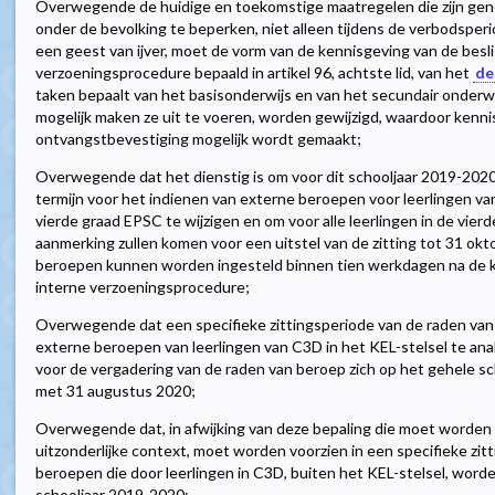
Overwegende de huidige en toekomstige maatregelen die zijn gen
onder de bevolking te beperken, niet alleen tijdens de verbodsperi
een geest van ijver, moet de vorm van de kennisgeving van de bes
verzoeningsprocedure bepaald in artikel 96, achtste lid, van het
de
taken bepaalt van het basisonderwijs en van het secundair onderwi
mogelijk maken ze uit te voeren, worden gewijzigd, waardoor kenn
ontvangstbevestiging mogelijk wordt gemaakt;
Overwegende dat het dienstig is om voor dit schooljaar 2019-2020 
termijn voor het indienen van externe beroepen voor leerlingen va
vierde graad EPSC te wijzigen en om voor alle leerlingen in de vie
aanmerking zullen komen voor een uitstel van de zitting tot 31 ok
beroepen kunnen worden ingesteld binnen tien werkdagen na de ke
interne verzoeningsprocedure;
Overwegende dat een specifieke zittingsperiode van de raden va
externe beroepen van leerlingen van C3D in het KEL-stelsel te anal
voor de vergadering van de raden van beroep zich op het gehele scho
met 31 augustus 2020;
Overwegende dat, in afwijking van deze bepaling die moet worden 
uitzonderlijke context, moet worden voorzien in een specifieke zit
beroepen die door leerlingen in C3D, buiten het KEL-stelsel, word
schooljaar 2019-2020;