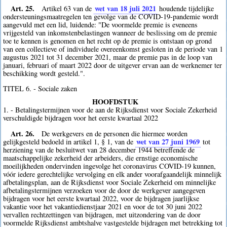
Art. 25.
wet van 18 juli 2021
Artikel 63 van de
houdende tijdelijke
ondersteuningsmaatregelen ten gevolge van de COVID-19-pandemie wordt
aangevuld met een lid, luidende: "De voormelde premie is eveneens
vrijgesteld van inkomstenbelastingen wanneer de beslissing om de premie
toe te kennen is genomen en het recht op de premie is ontstaan op grond
van een collectieve of individuele overeenkomst gesloten in de periode van 1
augustus 2021 tot 31 december 2021, maar de premie pas in de loop van
januari, februari of maart 2022 door de uitgever ervan aan de werknemer ter
beschikking wordt gesteld.".
TITEL 6. - Sociale zaken
HOOFDSTUK
1. - Betalingstermijnen voor de aan de Rijksdienst voor Sociale Zekerheid
verschuldigde bijdragen voor het eerste kwartaal 2022
Art. 26.
De werkgevers en de personen die hiermee worden
wet van 27 juni 1969
gelijkgesteld bedoeld in artikel 1, § 1, van de
tot
herziening van de besluitwet van 28 december 1944 betreffende de
maatschappelijke zekerheid der arbeiders, die ernstige economische
moeilijkheden ondervinden ingevolge het coronavirus COVID-19 kunnen,
vóór iedere gerechtelijke vervolging en elk ander voorafgaandelijk minnelijk
afbetalingsplan, aan de Rijksdienst voor Sociale Zekerheid om minnelijke
afbetalingstermijnen verzoeken voor de door de werkgever aangegeven
bijdragen voor het eerste kwartaal 2022, voor de bijdragen jaarlijkse
vakantie voor het vakantiedienstjaar 2021 en voor de tot 30 juni 2022
vervallen rechtzettingen van bijdragen, met uitzondering van de door
voormelde Rijksdienst ambtshalve vastgestelde bijdragen met betrekking tot