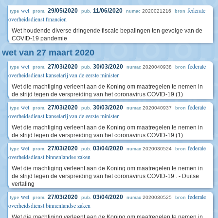
wet
federale
29/05/2020
11/06/2020
2020021216
type
prom.
pub.
numac
bron
overheidsdienst financien
Wet houdende diverse dringende fiscale bepalingen ten gevolge van de
COVID-19 pandemie
wet van 27 maart 2020
wet
federale
27/03/2020
30/03/2020
2020040938
type
prom.
pub.
numac
bron
overheidsdienst kanselarij van de eerste minister
Wet die machtiging verleent aan de Koning om maatregelen te nemen in
de strijd tegen de verspreiding van het coronavirus COVID-19 (1)
wet
federale
27/03/2020
30/03/2020
2020040937
type
prom.
pub.
numac
bron
overheidsdienst kanselarij van de eerste minister
Wet die machtiging verleent aan de Koning om maatregelen te nemen in
de strijd tegen de verspreiding van het coronavirus COVID-19 (1)
wet
federale
27/03/2020
03/04/2020
2020030524
type
prom.
pub.
numac
bron
overheidsdienst binnenlandse zaken
Wet die machtiging verleent aan de Koning om maatregelen te nemen in
de strijd tegen de verspreiding van het coronavirus COVID-19 . - Duitse
vertaling
wet
federale
27/03/2020
03/04/2020
2020030525
type
prom.
pub.
numac
bron
overheidsdienst binnenlandse zaken
Wet die machtiging verleent aan de Koning om maatregelen te nemen in