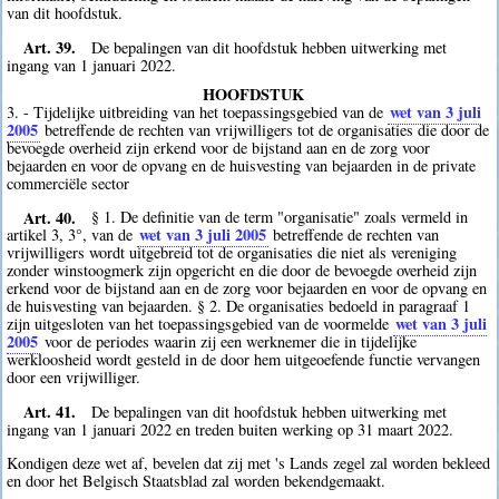
van dit hoofdstuk.
Art. 39.
De bepalingen van dit hoofdstuk hebben uitwerking met
ingang van 1 januari 2022.
HOOFDSTUK
wet van 3 juli
3. - Tijdelijke uitbreiding van het toepassingsgebied van de
2005
betreffende de rechten van vrijwilligers tot de organisaties die door de
bevoegde overheid zijn erkend voor de bijstand aan en de zorg voor
bejaarden en voor de opvang en de huisvesting van bejaarden in de private
commerciële sector
Art. 40.
§ 1. De definitie van de term "organisatie" zoals vermeld in
wet van 3 juli 2005
artikel 3, 3°, van de
betreffende de rechten van
vrijwilligers wordt uitgebreid tot de organisaties die niet als vereniging
zonder winstoogmerk zijn opgericht en die door de bevoegde overheid zijn
erkend voor de bijstand aan en de zorg voor bejaarden en voor de opvang en
de huisvesting van bejaarden. § 2. De organisaties bedoeld in paragraaf 1
wet van 3 juli
zijn uitgesloten van het toepassingsgebied van de voormelde
2005
voor de periodes waarin zij een werknemer die in tijdelijke
werkloosheid wordt gesteld in de door hem uitgeoefende functie vervangen
door een vrijwilliger.
Art. 41.
De bepalingen van dit hoofdstuk hebben uitwerking met
ingang van 1 januari 2022 en treden buiten werking op 31 maart 2022.
Kondigen deze wet af, bevelen dat zij met 's Lands zegel zal worden bekleed
en door het Belgisch Staatsblad zal worden bekendgemaakt.