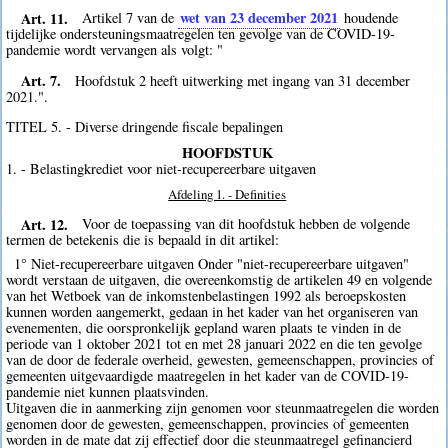
Art. 11.
wet van 23 december 2021
Artikel 7 van de
houdende
tijdelijke ondersteuningsmaatregelen ten gevolge van de COVID-19-
pandemie wordt vervangen als volgt: "
Art. 7.
Hoofdstuk 2 heeft uitwerking met ingang van 31 december
2021.".
TITEL 5. - Diverse dringende fiscale bepalingen
HOOFDSTUK
1. - Belastingkrediet voor niet-recupereerbare uitgaven
Afdeling 1. - Definities
Art. 12.
Voor de toepassing van dit hoofdstuk hebben de volgende
termen de betekenis die is bepaald in dit artikel:
1° Niet-recupereerbare uitgaven Onder "niet-recupereerbare uitgaven"
wordt verstaan de uitgaven, die overeenkomstig de artikelen 49 en volgende
van het Wetboek van de inkomstenbelastingen 1992 als beroepskosten
kunnen worden aangemerkt, gedaan in het kader van het organiseren van
evenementen, die oorspronkelijk gepland waren plaats te vinden in de
periode van 1 oktober 2021 tot en met 28 januari 2022 en die ten gevolge
van de door de federale overheid, gewesten, gemeenschappen, provincies of
gemeenten uitgevaardigde maatregelen in het kader van de COVID-19-
pandemie niet kunnen plaatsvinden.
Uitgaven die in aanmerking zijn genomen voor steunmaatregelen die worden
genomen door de gewesten, gemeenschappen, provincies of gemeenten
worden in de mate dat zij effectief door die steunmaatregel gefinancierd