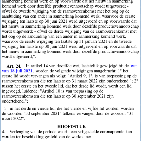
aanmerking komend werk en op voorwaarde dat het nieuw in aanmerking
komend werk door dezelfde productievennootschap wordt uitgevoerd; -
ofwel de tweede wijziging van de raamovereenkomst met het oog op de
aanduiding van een ander in aanmerking komend werk, waarvoor de eerste
wijziging ten laatste op 30 juni 2021 werd uitgevoerd en op voorwaarde dat
het nieuw in aanmerking komend werk door dezelfde productievennootschap
wordt uitgevoerd; - ofwel de derde wijziging van de raamovereenkomst met
het oog op de aanduiding van een ander in aanmerking komend werk,
waarvoor de eerste wijziging ten laatste op 31 januari 2021 en de tweede
wijziging ten laatste op 30 juni 2021 werd uitgevoerd en op voorwaarde dat
het nieuw in aanmerking komend werk door dezelfde productievennootschap
wordt uitgevoerd;".
Art. 24.
wet
In artikel 14 van dezelfde wet, laatstelijk gewijzigd bij de
van 18 juli 2021
, worden de volgende wijzigingen aangebracht: 1° het
eerste lid wordt vervangen als volgt: "Artikel 9, 1°, is van toepassing op de
raamovereenkomsten die ten laatste op 31 maart 2022 zijn ondertekend."; 2°
tussen het eerste en het tweede lid, dat het derde lid wordt, wordt een lid
ingevoegd, luidende: "Artikel 10 is van toepassing op de
raamovereenkomsten die ten laatste op 30 september 2021 zijn
ondertekend.";
3° in het derde en vierde lid, die het vierde en vijfde lid worden, worden
de woorden "30 september 2021" telkens vervangen door de woorden "31
maart 2022".
HOOFDSTUK
4. - Verlenging van de periode waarin een vrijgestelde coronapremie kan
worden ter beschikking gesteld van de werknemer