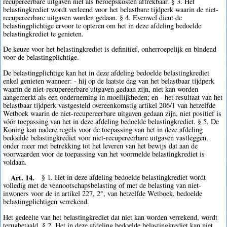
recupereerbare uitgaven niet als beroepskosten aftrekbaar. § 3. Het
belastingkrediet wordt verleend voor het belastbare tijdperk waarin de niet-
recupereerbare uitgaven worden gedaan. § 4. Evenwel dient de
belastingplichtige ervoor te opteren om het in deze afdeling bedoelde
belastingkrediet te genieten.
De keuze voor het belastingkrediet is definitief, onherroepelijk en bindend
voor de belastingplichtige.
De belastingplichtige kan het in deze afdeling bedoelde belastingkrediet
enkel genieten wanneer: - hij op de laatste dag van het belastbaar tijdperk
waarin de niet-recupereerbare uitgaven gedaan zijn, niet kan worden
aangemerkt als een onderneming in moeilijkheden; en - het resultaat van het
belastbaar tijdperk vastgesteld overeenkomstig artikel 206/1 van hetzelfde
Wetboek waarin de niet-recupereerbare uitgaven gedaan zijn, niet positief is
vóór toepassing van het in deze afdeling bedoelde belastingkrediet. § 5. De
Koning kan nadere regels voor de toepassing van het in deze afdeling
bedoelde belastingkrediet voor niet-recupereerbare uitgaven vastleggen,
onder meer met betrekking tot het leveren van het bewijs dat aan de
voorwaarden voor de toepassing van het voormelde belastingkrediet is
voldaan.
Art. 14.
§ 1. Het in deze afdeling bedoelde belastingkrediet wordt
volledig met de vennootschapsbelasting of met de belasting van niet-
inwoners voor de in artikel 227, 2°, van hetzelfde Wetboek, bedoelde
belastingplichtigen verrekend.
Het gedeelte van het belastingkrediet dat niet kan worden verrekend, wordt
terugbetaald. § 2. Het in deze afdeling bedoelde belastingkrediet kan niet