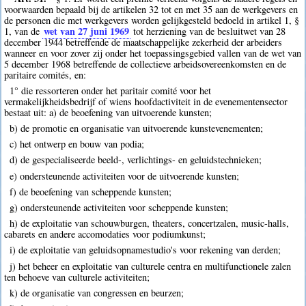
voorwaarden bepaald bij de artikelen 32 tot en met 35 aan de werkgevers en
de personen die met werkgevers worden gelijkgesteld bedoeld in artikel 1, §
wet van 27 juni 1969
1, van de
tot herziening van de besluitwet van 28
december 1944 betreffende de maatschappelijke zekerheid der arbeiders
wanneer en voor zover zij onder het toepassingsgebied vallen van de wet van
5 december 1968 betreffende de collectieve arbeidsovereenkomsten en de
paritaire comités, en:
1° die ressorteren onder het paritair comité voor het
vermakelijkheidsbedrijf of wiens hoofdactiviteit in de evenementensector
bestaat uit: a) de beoefening van uitvoerende kunsten;
b) de promotie en organisatie van uitvoerende kunstevenementen;
c) het ontwerp en bouw van podia;
d) de gespecialiseerde beeld-, verlichtings- en geluidstechnieken;
e) ondersteunende activiteiten voor de uitvoerende kunsten;
f) de beoefening van scheppende kunsten;
g) ondersteunende activiteiten voor scheppende kunsten;
h) de exploitatie van schouwburgen, theaters, concertzalen, music-halls,
cabarets en andere accomodaties voor podiumkunst;
i) de exploitatie van geluidsopnamestudio's voor rekening van derden;
j) het beheer en exploitatie van culturele centra en multifunctionele zalen
ten behoeve van culturele activiteiten;
k) de organisatie van congressen en beurzen;