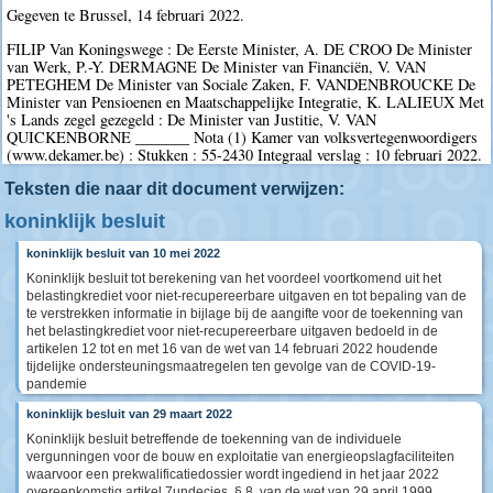
Gegeven te Brussel, 14 februari 2022.
FILIP Van Koningswege : De Eerste Minister, A. DE CROO De Minister
van Werk, P.-Y. DERMAGNE De Minister van Financiën, V. VAN
PETEGHEM De Minister van Sociale Zaken, F. VANDENBROUCKE De
Minister van Pensioenen en Maatschappelijke Integratie, K. LALIEUX Met
's Lands zegel gezegeld : De Minister van Justitie, V. VAN
QUICKENBORNE _______ Nota (1) Kamer van volksvertegenwoordigers
(www.dekamer.be) : Stukken : 55-2430 Integraal verslag : 10 februari 2022.
Teksten die naar dit document verwijzen:
koninklijk besluit
koninklijk besluit van 10 mei 2022
Koninklijk besluit tot berekening van het voordeel voortkomend uit het
belastingkrediet voor niet-recupereerbare uitgaven en tot bepaling van de
te verstrekken informatie in bijlage bij de aangifte voor de toekenning van
het belastingkrediet voor niet-recupereerbare uitgaven bedoeld in de
artikelen 12 tot en met 16 van de wet van 14 februari 2022 houdende
tijdelijke ondersteuningsmaatregelen ten gevolge van de COVID-19-
pandemie
koninklijk besluit van 29 maart 2022
Koninklijk besluit betreffende de toekenning van de individuele
vergunningen voor de bouw en exploitatie van energieopslagfaciliteiten
waarvoor een prekwalificatiedossier wordt ingediend in het jaar 2022
overeenkomstig artikel 7undecies, § 8, van de wet van 29 april 1999