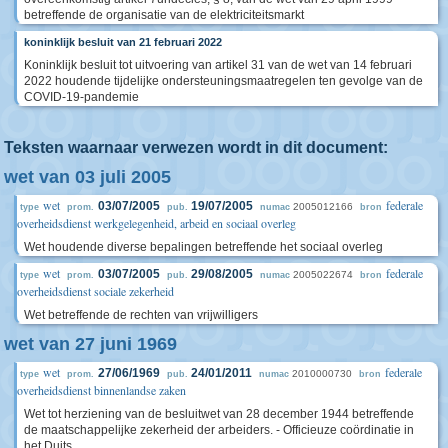
betreffende de organisatie van de elektriciteitsmarkt
koninklijk besluit van 21 februari 2022
Koninklijk besluit tot uitvoering van artikel 31 van de wet van 14 februari
2022 houdende tijdelijke ondersteuningsmaatregelen ten gevolge van de
COVID-19-pandemie
Teksten waarnaar verwezen wordt in dit document:
wet van 03 juli 2005
wet
federale
03/07/2005
19/07/2005
2005012166
type
prom.
pub.
numac
bron
overheidsdienst werkgelegenheid, arbeid en sociaal overleg
Wet houdende diverse bepalingen betreffende het sociaal overleg
wet
federale
03/07/2005
29/08/2005
2005022674
type
prom.
pub.
numac
bron
overheidsdienst sociale zekerheid
Wet betreffende de rechten van vrijwilligers
wet van 27 juni 1969
wet
federale
27/06/1969
24/01/2011
2010000730
type
prom.
pub.
numac
bron
overheidsdienst binnenlandse zaken
Wet tot herziening van de besluitwet van 28 december 1944 betreffende
de maatschappelijke zekerheid der arbeiders. - Officieuze coördinatie in
het Duits