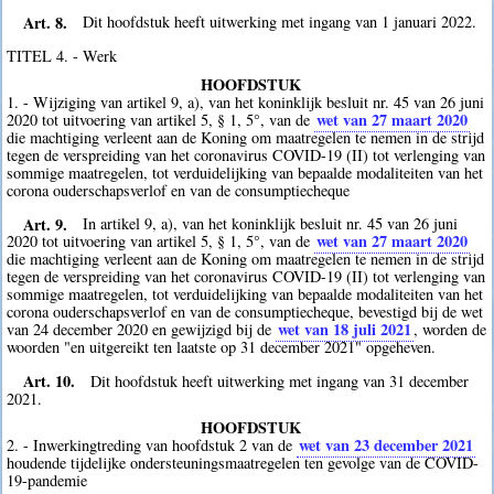
Art. 8.
Dit hoofdstuk heeft uitwerking met ingang van 1 januari 2022.
TITEL 4. - Werk
HOOFDSTUK
1. - Wijziging van artikel 9, a), van het koninklijk besluit nr. 45 van 26 juni
wet van 27 maart 2020
2020 tot uitvoering van artikel 5, § 1, 5°, van de
die machtiging verleent aan de Koning om maatregelen te nemen in de strijd
tegen de verspreiding van het coronavirus COVID-19 (II) tot verlenging van
sommige maatregelen, tot verduidelijking van bepaalde modaliteiten van het
corona ouderschapsverlof en van de consumptiecheque
Art. 9.
In artikel 9, a), van het koninklijk besluit nr. 45 van 26 juni
wet van 27 maart 2020
2020 tot uitvoering van artikel 5, § 1, 5°, van de
die machtiging verleent aan de Koning om maatregelen te nemen in de strijd
tegen de verspreiding van het coronavirus COVID-19 (II) tot verlenging van
sommige maatregelen, tot verduidelijking van bepaalde modaliteiten van het
corona ouderschapsverlof en van de consumptiecheque, bevestigd bij de wet
wet van 18 juli 2021
van 24 december 2020 en gewijzigd bij de
, worden de
woorden "en uitgereikt ten laatste op 31 december 2021" opgeheven.
Art. 10.
Dit hoofdstuk heeft uitwerking met ingang van 31 december
2021.
HOOFDSTUK
wet van 23 december 2021
2. - Inwerkingtreding van hoofdstuk 2 van de
houdende tijdelijke ondersteuningsmaatregelen ten gevolge van de COVID-
19-pandemie