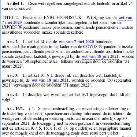
Artikel 1.
Deze wet regelt een aangelegenheid als bedoeld in artikel 74
van de Grondwet.
wet van
TITEL 2. - Pensioenen ENIG HOOFDSTUK. - Wijziging van de
7 mei 2020
houdende uitzonderlijke maatregelen in het kader van de
COVID-19-pandemie inzake pensioenen, aanvullende pensioenen en andere
aanvullende voordelen inzake sociale zekerheid
Art. 2.
wet van 7 mei 2020
In artikel 14 van de
houdende
uitzonderlijke maatregelen in het kader van de COVID-19-pandemie inzake
pensioenen, aanvullende pensioenen en andere aanvullende voordelen inzake
wet van 18 juli 2021
sociale zekerheid, laatstelijk gewijzigd bij de
, worden
de woorden "30 september 2021" telkens vervangen door de woorden "31
maart 2022".
Art. 3.
In artikel 16, § 1, derde lid, van dezelfde wet, laatstelijk
wet van 18 juli 2021
gewijzigd bij de
, worden de woorden "30 september
2021" vervangen door de woorden "31 maart 2022".
Art. 4.
In dezelfde wet wordt een artikel 16/1 ingevoegd, dat luidt als
volgt: "
Art. 16/1.
§ 1. De pensioeninstelling, de verzekeringsonderneming of
de instelling voor bedrijfspensioenvoorziening informeert de inrichters, de
werkgevers of de rechtspersonen op sectoraal niveau die, uiterlijk op 30
september 2021, de toezegging niet hebben geschorst in overeenstemming
met de artikelen 9, § 5, 16, § 1, of 17, op duidelijke en begrijpbare manier
over de mogelijkheid om de toezegging zoals deze resulteert uit het