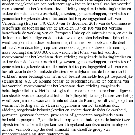
worden toegekend aan een onderneming: - indien het totaal van het voordeel
voortkomend uit het krachtens deze afdeling toegekende belastingkrediet en
andere door de federale overheid, gewesten, gemeenschappen, provincies of
gemeenten toegekende steun die onder het toepassingsgebied valt van
Verordening (EU) nr. 1407/2013 van 18 december 2013 van de Commissie
betreffende de toepassing van de artikelen 107 en 108 van het Verdrag
betreffende de werking van de Europese Unie op de minimissteun, en die in
de loop van het huidige en de laatste twee afgesloten belastbare tijdperken
werd toegekend aan deze onderneming of aan een vennootschap die deel
uitmaakt van dezelfde groep van vennootschappen als deze onderneming,
meer bedraagt dan 200 000 euro; - indien het totaal van het voordeel
voortkomend uit het krachtens deze afdeling toegekende belastingkrediet en
andere door de federale overheid, gewesten, gemeenschappen, provincies of
gemeenten toegekende steun die onder het toepassingsgebied valt van een
besluit waarin de Commissie die steun verenigbaar met de interne markt
verklaart, meer bedraagt dan het in dat besluit vermelde hoogst toepasselijke
steunbedrag. § 3. De Koning bepaalt de berekeningswijze ter bepaling van
het voordeel voortkomend uit het krachtens deze afdeling toegekende
belastingkrediet. § 4. Het belastingkrediet voor niet-recupereerbare uitgaven
kan slechts worden toegekend indien in bijlage bij de aangifte een verklaring
wordt overgemaakt, waarvan de inhoud door de Koning wordt vastgelegd, en
waarin het bedrag van de steun is opgenomen van het krachtens deze
afdeling toegekende belastingkrediet en andere door de federale overheid,
gewesten, gemeenschappen, provincies of gemeenten toegekende steun
bedoeld in paragraaf 2, en die in de loop van het huidige en de laatste twee
afgesloten belastbare tijdperken werd toegekend aan deze onderneming of
aan een vennootschap die deel uitmaakt van dezelfde groep van
vennootschappen als deze onderneming.