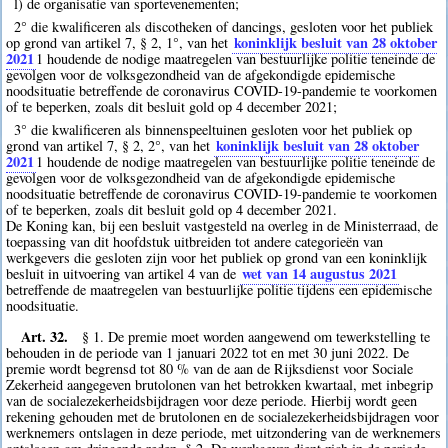
l) de organisatie van sportevenementen;
2° die kwalificeren als discotheken of dancings, gesloten voor het publiek
koninklijk besluit van 28 oktober
op grond van artikel 7, § 2, 1°, van het
2021
1
houdende de nodige maatregelen van bestuurlijke politie teneinde de
gevolgen voor de volksgezondheid van de afgekondigde epidemische
noodsituatie betreffende de coronavirus COVID-19-pandemie te voorkomen
of te beperken, zoals dit besluit gold op 4 december 2021;
3° die kwalificeren als binnenspeeltuinen gesloten voor het publiek op
koninklijk besluit van 28 oktober
grond van artikel 7, § 2, 2°, van het
2021
1
houdende de nodige maatregelen van bestuurlijke politie teneinde de
gevolgen voor de volksgezondheid van de afgekondigde epidemische
noodsituatie betreffende de coronavirus COVID-19-pandemie te voorkomen
of te beperken, zoals dit besluit gold op 4 december 2021.
De Koning kan, bij een besluit vastgesteld na overleg in de Ministerraad, de
toepassing van dit hoofdstuk uitbreiden tot andere categorieën van
werkgevers die gesloten zijn voor het publiek op grond van een koninklijk
wet van 14 augustus 2021
besluit in uitvoering van artikel 4 van de
betreffende de maatregelen van bestuurlijke politie tijdens een epidemische
noodsituatie.
Art. 32.
§ 1. De premie moet worden aangewend om tewerkstelling te
behouden in de periode van 1 januari 2022 tot en met 30 juni 2022. De
premie wordt begrensd tot 80 % van de aan de Rijksdienst voor Sociale
Zekerheid aangegeven brutolonen van het betrokken kwartaal, met inbegrip
van de socialezekerheidsbijdragen voor deze periode. Hierbij wordt geen
rekening gehouden met de brutolonen en de socialezekerheidsbijdragen voor
werknemers ontslagen in deze periode, met uitzondering van de werknemers