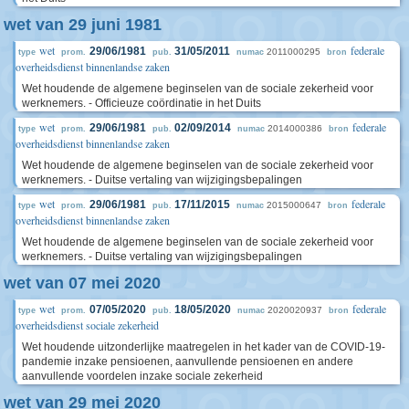
wet van 29 juni 1981
wet
federale
29/06/1981
31/05/2011
2011000295
type
prom.
pub.
numac
bron
overheidsdienst binnenlandse zaken
Wet houdende de algemene beginselen van de sociale zekerheid voor
werknemers. - Officieuze coördinatie in het Duits
wet
federale
29/06/1981
02/09/2014
2014000386
type
prom.
pub.
numac
bron
overheidsdienst binnenlandse zaken
Wet houdende de algemene beginselen van de sociale zekerheid voor
werknemers. - Duitse vertaling van wijzigingsbepalingen
wet
federale
29/06/1981
17/11/2015
2015000647
type
prom.
pub.
numac
bron
overheidsdienst binnenlandse zaken
Wet houdende de algemene beginselen van de sociale zekerheid voor
werknemers. - Duitse vertaling van wijzigingsbepalingen
wet van 07 mei 2020
wet
federale
07/05/2020
18/05/2020
2020020937
type
prom.
pub.
numac
bron
overheidsdienst sociale zekerheid
Wet houdende uitzonderlijke maatregelen in het kader van de COVID-19-
pandemie inzake pensioenen, aanvullende pensioenen en andere
aanvullende voordelen inzake sociale zekerheid
wet van 29 mei 2020