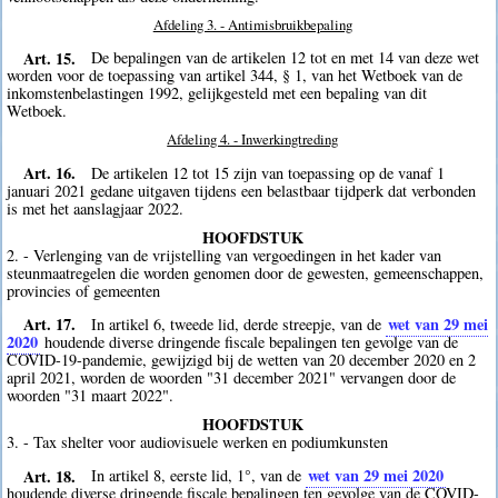
Afdeling 3. - Antimisbruikbepaling
Art. 15.
De bepalingen van de artikelen 12 tot en met 14 van deze wet
worden voor de toepassing van artikel 344, § 1, van het Wetboek van de
inkomstenbelastingen 1992, gelijkgesteld met een bepaling van dit
Wetboek.
Afdeling 4. - Inwerkingtreding
Art. 16.
De artikelen 12 tot 15 zijn van toepassing op de vanaf 1
januari 2021 gedane uitgaven tijdens een belastbaar tijdperk dat verbonden
is met het aanslagjaar 2022.
HOOFDSTUK
2. - Verlenging van de vrijstelling van vergoedingen in het kader van
steunmaatregelen die worden genomen door de gewesten, gemeenschappen,
provincies of gemeenten
Art. 17.
wet van 29 mei
In artikel 6, tweede lid, derde streepje, van de
2020
houdende diverse dringende fiscale bepalingen ten gevolge van de
COVID-19-pandemie, gewijzigd bij de wetten van 20 december 2020 en 2
april 2021, worden de woorden "31 december 2021" vervangen door de
woorden "31 maart 2022".
HOOFDSTUK
3. - Tax shelter voor audiovisuele werken en podiumkunsten
Art. 18.
wet van 29 mei 2020
In artikel 8, eerste lid, 1°, van de
houdende diverse dringende fiscale bepalingen ten gevolge van de COVID-