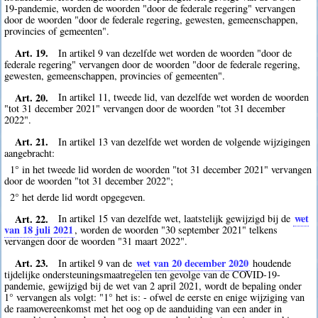
19-pandemie, worden de woorden "door de federale regering" vervangen
door de woorden "door de federale regering, gewesten, gemeenschappen,
provincies of gemeenten".
Art. 19.
In artikel 9 van dezelfde wet worden de woorden "door de
federale regering" vervangen door de woorden "door de federale regering,
gewesten, gemeenschappen, provincies of gemeenten".
Art. 20.
In artikel 11, tweede lid, van dezelfde wet worden de woorden
"tot 31 december 2021" vervangen door de woorden "tot 31 december
2022".
Art. 21.
In artikel 13 van dezelfde wet worden de volgende wijzigingen
aangebracht:
1° in het tweede lid worden de woorden "tot 31 december 2021" vervangen
door de woorden "tot 31 december 2022";
2° het derde lid wordt opgegeven.
Art. 22.
wet
In artikel 15 van dezelfde wet, laatstelijk gewijzigd bij de
van 18 juli 2021
, worden de woorden "30 september 2021" telkens
vervangen door de woorden "31 maart 2022".
Art. 23.
wet van 20 december 2020
In artikel 9 van de
houdende
tijdelijke ondersteuningsmaatregelen ten gevolge van de COVID-19-
pandemie, gewijzigd bij de wet van 2 april 2021, wordt de bepaling onder
1° vervangen als volgt: "1° het is: - ofwel de eerste en enige wijziging van
de raamovereenkomst met het oog op de aanduiding van een ander in