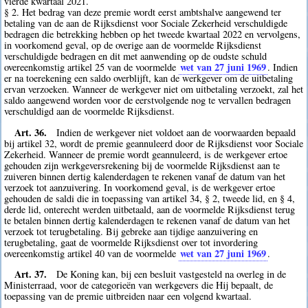
vierde kwartaal 2021.
§ 2. Het bedrag van deze premie wordt eerst ambtshalve aangewend ter
betaling van de aan de Rijksdienst voor Sociale Zekerheid verschuldigde
bedragen die betrekking hebben op het tweede kwartaal 2022 en vervolgens,
in voorkomend geval, op de overige aan de voormelde Rijksdienst
verschuldigde bedragen en dit met aanwending op de oudste schuld
wet van 27 juni 1969
overeenkomstig artikel 25 van de voormelde
. Indien
er na toerekening een saldo overblijft, kan de werkgever om de uitbetaling
ervan verzoeken. Wanneer de werkgever niet om uitbetaling verzoekt, zal het
saldo aangewend worden voor de eerstvolgende nog te vervallen bedragen
verschuldigd aan de voormelde Rijksdienst.
Art. 36.
Indien de werkgever niet voldoet aan de voorwaarden bepaald
bij artikel 32, wordt de premie geannuleerd door de Rijksdienst voor Sociale
Zekerheid. Wanneer de premie wordt geannuleerd, is de werkgever ertoe
gehouden zijn werkgeversrekening bij de voormelde Rijksdienst aan te
zuiveren binnen dertig kalenderdagen te rekenen vanaf de datum van het
verzoek tot aanzuivering. In voorkomend geval, is de werkgever ertoe
gehouden de saldi die in toepassing van artikel 34, § 2, tweede lid, en § 4,
derde lid, onterecht werden uitbetaald, aan de voormelde Rijksdienst terug
te betalen binnen dertig kalenderdagen te rekenen vanaf de datum van het
verzoek tot terugbetaling. Bij gebreke aan tijdige aanzuivering en
terugbetaling, gaat de voormelde Rijksdienst over tot invordering
wet van 27 juni 1969
overeenkomstig artikel 40 van de voormelde
.
Art. 37.
De Koning kan, bij een besluit vastgesteld na overleg in de
Ministerraad, voor de categorieën van werkgevers die Hij bepaalt, de
toepassing van de premie uitbreiden naar een volgend kwartaal.