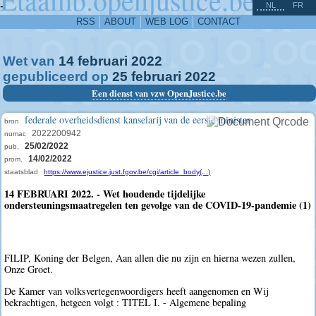
^
-
NL
FR
RSS
ABOUT
WEB LOG
CONTACT
Wet van
14
februari
2022
gepubliceerd op
25
februari
2022
Een dienst van vzw OpenJustice.be
federale overheidsdienst kanselarij van de eerste minister
bron
2022200942
numac
25/02/2022
pub.
14/02/2022
prom.
staatsblad
https://www.ejustice.just.fgov.be/cgi/article_body(...)
14 FEBRUARI 2022. - Wet houdende tijdelijke
ondersteuningsmaatregelen ten gevolge van de COVID-19-pandemie (1)
FILIP, Koning der Belgen, Aan allen die nu zijn en hierna wezen zullen,
Onze Groet.
De Kamer van volksvertegenwoordigers heeft aangenomen en Wij
bekrachtigen, hetgeen volgt : TITEL I. - Algemene bepaling