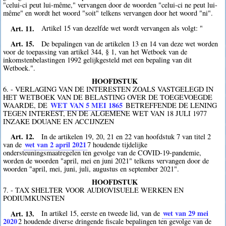
"celui-ci peut lui-même," vervangen door de woorden "celui-ci ne peut lui-
même" en wordt het woord "soit" telkens vervangen door het woord "ni".
Art. 11.
Artikel 15 van dezelfde wet wordt vervangen als volgt: "
Art. 15.
De bepalingen van de artikelen 13 en 14 van deze wet worden
voor de toepassing van artikel 344, § 1, van het Wetboek van de
inkomstenbelastingen 1992 gelijkgesteld met een bepaling van dit
Wetboek.".
HOOFDSTUK
6. - VERLAGING VAN DE INTERESTEN ZOALS VASTGELEGD IN
HET WETBOEK VAN DE BELASTING OVER DE TOEGEVOEGDE
WET VAN 5 MEI 1865
WAARDE, DE
BETREFFENDE DE LENING
TEGEN INTEREST, EN DE ALGEMENE WET VAN 18 JULI 1977
INZAKE DOUANE EN ACCIJNZEN
Art. 12.
In de artikelen 19, 20, 21 en 22 van hoofdstuk 7 van titel 2
wet van 2 april 2021
van de
7
houdende tijdelijke
ondersteuningsmaatregelen ten gevolge van de COVID-19-pandemie,
worden de woorden "april, mei en juni 2021" telkens vervangen door de
woorden "april, mei, juni, juli, augustus en september 2021".
HOOFDSTUK
7. - TAX SHELTER VOOR AUDIOVISUELE WERKEN EN
PODIUMKUNSTEN
Art. 13.
wet van 29 mei
In artikel 15, eerste en tweede lid, van de
2020
2
houdende diverse dringende fiscale bepalingen ten gevolge van de