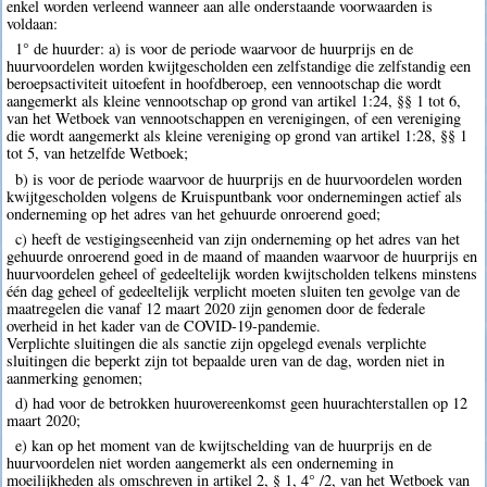
enkel worden verleend wanneer aan alle onderstaande voorwaarden is
voldaan:
1° de huurder: a) is voor de periode waarvoor de huurprijs en de
huurvoordelen worden kwijtgescholden een zelfstandige die zelfstandig een
beroepsactiviteit uitoefent in hoofdberoep, een vennootschap die wordt
aangemerkt als kleine vennootschap op grond van artikel 1:24, §§ 1 tot 6,
van het Wetboek van vennootschappen en verenigingen, of een vereniging
die wordt aangemerkt als kleine vereniging op grond van artikel 1:28, §§ 1
tot 5, van hetzelfde Wetboek;
b) is voor de periode waarvoor de huurprijs en de huurvoordelen worden
kwijtgescholden volgens de Kruispuntbank voor ondernemingen actief als
onderneming op het adres van het gehuurde onroerend goed;
c) heeft de vestigingseenheid van zijn onderneming op het adres van het
gehuurde onroerend goed in de maand of maanden waarvoor de huurprijs en
huurvoordelen geheel of gedeeltelijk worden kwijtscholden telkens minstens
één dag geheel of gedeeltelijk verplicht moeten sluiten ten gevolge van de
maatregelen die vanaf 12 maart 2020 zijn genomen door de federale
overheid in het kader van de COVID-19-pandemie.
Verplichte sluitingen die als sanctie zijn opgelegd evenals verplichte
sluitingen die beperkt zijn tot bepaalde uren van de dag, worden niet in
aanmerking genomen;
d) had voor de betrokken huurovereenkomst geen huurachterstallen op 12
maart 2020;
e) kan op het moment van de kwijtschelding van de huurprijs en de
huurvoordelen niet worden aangemerkt als een onderneming in
moeilijkheden als omschreven in artikel 2, § 1, 4° /2, van het Wetboek van