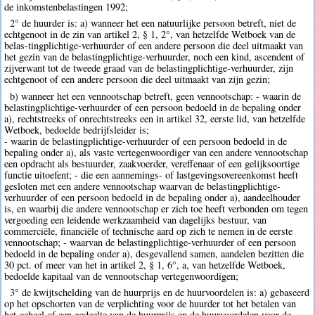
de inkomstenbelastingen 1992;
2° de huurder is: a) wanneer het een natuurlijke persoon betreft, niet de
echtgenoot in de zin van artikel 2, § 1, 2°, van hetzelfde Wetboek van de
belas-tingplichtige-verhuurder of een andere persoon die deel uitmaakt van
het gezin van de belastingplichtige-verhuurder, noch een kind, ascendent of
zijverwant tot de tweede graad van de belastingplichtige-verhuurder, zijn
echtgenoot of een andere persoon die deel uitmaakt van zijn gezin;
b) wanneer het een vennootschap betreft, geen vennootschap: - waarin de
belastingplichtige-verhuurder of een persoon bedoeld in de bepaling onder
a), rechtstreeks of onrechtstreeks een in artikel 32, eerste lid, van hetzelfde
Wetboek, bedoelde bedrijfsleider is;
- waarin de belastingplichtige-verhuurder of een persoon bedoeld in de
bepaling onder a), als vaste vertegenwoordiger van een andere vennootschap
een opdracht als bestuurder, zaakvoerder, vereffenaar of een gelijksoortige
functie uitoefent; - die een aannemings- of lastgevingsovereenkomst heeft
gesloten met een andere vennootschap waarvan de belastingplichtige-
verhuurder of een persoon bedoeld in de bepaling onder a), aandeelhouder
is, en waarbij die andere vennootschap er zich toe heeft verbonden om tegen
vergoeding een leidende werkzaamheid van dagelijks bestuur, van
commerciële, financiële of technische aard op zich te nemen in de eerste
vennootschap; - waarvan de belastingplichtige-verhuurder of een persoon
bedoeld in de bepaling onder a), desgevallend samen, aandelen bezitten die
30 pct. of meer van het in artikel 2, § 1, 6°, a, van hetzelfde Wetboek,
bedoelde kapitaal van de vennootschap vertegenwoordigen;
3° de kwijtschelding van de huurprijs en de huurvoordelen is: a) gebaseerd
op het opschorten van de verplichting voor de huurder tot het betalen van
het geheel of een gedeelte van de huurprijs en de huurvoordelen voor de