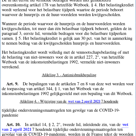
overeenkomstig artikel 178 van hetzelfde Wetboek. § 4. Het belastingkrediet
wordt verleend voor het belastbare tijdperk waartoe de periode behoort
waarvoor de huurprijs en de huur-voordelen worden kwijtgescholden.
Wanneer de periode waarvoor de huurprijs en de huurvoordelen worden
kwijtgescholden, tot meer dan één belastbaar tijdperk behoort, gelden de in
paragraaf 3, eerste lid, vermelde bedragen voor die belastbare tijdperken
samen. § 5. Het belastingkrediet is gelijk aan 30 pct. van het in aanmerking
te nemen bedrag van de kwijtgescholden huurprijs en huurvoordelen.
Het belastingkrediet wordt volledig met de vennootschapsbelasting of met
de belasting van niet-inwoners voor de in artikel 227, 2°, van hetzelfde
Wetboek van de inkomstenbelastingen 1992, vermelde niet-inwoners
verrekend.
Afdeling 3. - Antimisbruikbepaling
Art. 9.
De bepalingen van de artikelen 7 en 8 van deze wet worden voor
de toepassing van artikel 344, § 1, van het Wetboek van de
inkomstenbelastingen 1992 gelijkgesteld met een bepaling van dit Wetboek.
Afdeling 4. - Wijziging van de
wet van 2 april 2021
7
houdende
tijdelijke ondersteuningsmaatregelen ten gevolge van de COVID-19-
pandemie
Art. 10.
wet
In artikel 14, § 2, 2°, tweede lid, inleidende zin, van de
van 2 april 2021
7
houdende tijdelijke ondersteuningsmaatregelen ten
gevolge van de COVID-19-pandemie, worden in de Franse tekst de woorden