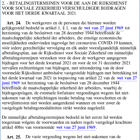
2. - BETALINGSTERMIJNEN VOOR DE AAN DE RIJKSDIENST
VOOR SOCIALE ZEKERHEID VERSCHULDIGDE BIJDRAGEN
VOOR HET DERDE KWARTAAL 2021
Art. 24.
De werkgevers en de personen die hiermee worden
wet van 27 juni 1969
gelijkgesteld bedoeld in artikel 1, § 1, van de
tot
herziening van de besluitwet van 28 december 1944 betreffende de
maatschappelijke zekerheid der arbeiders, die ernstige economische
moeilijkheden ondervinden ingevolge het coronavirus COVID-19 kunnen,
vóór iedere gerechtelijke vervolging en elk ander voorafgaandelijk minnelijk
afbetalingsplan, aan de Rijksdienst voor Sociale Zekerheid om minnelijke
afbetalingstermijnen verzoeken voor de door de werkgever aangegeven
bijdragen voor het derde kwartaal 2021 en voor de tot 31 december 2021
vervallen rechtzettingen van bijdragen, met uitzondering van de door
voormelde Rijksdienst ambtshalve vastgestelde bijdragen met betrekking tot
wet van 27
het derde kwartaal van 2021 in toepassing van artikel 22 van de
juni 1969
tot herziening van de besluitwet van 28 december 1944
betreffende de maatschappelijke zekerheid der arbeiders, waarbij de
bijdrageopslagen, de eventuele forfaitaire vergoedingen wegens het niet-
nakomen van de verplichtingen inzake betaling van voorschotten en de
verwijlintresten niet worden aangerekend wanneer en voor zover de
vastgelegde betalingsmodaliteiten strikt worden nageleefd.
De minnelijke afbetalingstermijnen bedoeld in het eerste lid worden
toegestaan volgens de voorwaarden en nadere regels vastgelegd krachtens
wet van 27 juni 1969
artikel 40bis van voornoemde
.
Art. 25.
De vaste vergoeding wegens het niet-nakomen van de