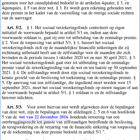
genomen voor het cumulplafond bedoeld in de artikelen 4quater, § 3, en
4quinquies, § 5 van deze wet. § 3. Er wordt geen rekening gehouden met
deze premie in het kader van de vaststelling van de overige sociale rechten
van de aanvrager.
Art. 5/2.
§ 1. Het sociaal verzekeringsfonds controleert op eigen
initiatief de voorwaarde bepaald in artikel 5/1 en, indien aan deze
voorwaarde voldaan is, gaat zij over tot uitbetaling van de eenmalige premie.
§ 2. Voor de toepassing van artikel 5/1, § 1, baseert het sociaal
verzekeringsfonds zich op de maandelijkse financiële uitkeringen die zij
rechtmatig uitbetaald heeft aan de zelfstandige voor de maanden die zich
bevinden in de periode tussen 1 oktober 2020 tot en met 30 april 2021. § 3.
Het sociaal verzekeringsfonds gaat over tot uitbetaling van de eenmalige
premie vanaf de inwerkingtreding van de wet en ten laatste op 30 september
2021. § 4. De zelfstandige wordt door zijn sociaal verzekeringsfonds in
kennis gesteld van de beslissing tot toekenning van de eenmalige premie. §
5. Op aanvraag van een zelfstandige, die ingediend moet worden voor 15
september 2021, moet het sociaal verzekeringsfonds op-nieuw nagaan of aan
de voorwaarde bepaald in artikel 5/1, § 1 voldaan is en de zelfstandige
hierover inlichten.
Art. 5/3.
Voor zover hiervan niet wordt afgeweken door de bepalingen
van deze wet, zijn de bepalingen van de afdelingen 2, 5 en 6 van hoofdstuk
wet van 22 december 2016
5 van de
houdende invoering van een
overbruggingsrecht ten gunste van zelfstandigen betreffende de beslissing,
de terugvordering en de verjaring van de financiële uitkering van toepassing
op de toekenning van deze premie bedoeld in artikel 5/1.".