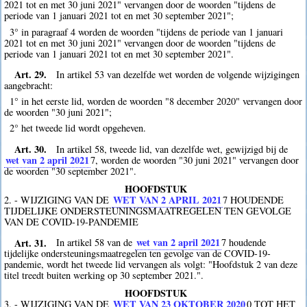
2021 tot en met 30 juni 2021" vervangen door de woorden "tijdens de
periode van 1 januari 2021 tot en met 30 september 2021";
3° in paragraaf 4 worden de woorden "tijdens de periode van 1 januari
2021 tot en met 30 juni 2021" vervangen door de woorden "tijdens de
periode van 1 januari 2021 tot en met 30 september 2021".
Art. 29.
In artikel 53 van dezelfde wet worden de volgende wijzigingen
aangebracht:
1° in het eerste lid, worden de woorden "8 december 2020" vervangen door
de woorden "30 juni 2021";
2° het tweede lid wordt opgeheven.
Art. 30.
In artikel 58, tweede lid, van dezelfde wet, gewijzigd bij de
wet van 2 april 2021
7
, worden de woorden "30 juni 2021" vervangen door
de woorden "30 september 2021".
HOOFDSTUK
WET VAN 2 APRIL 2021
2. - WIJZIGING VAN DE
7
HOUDENDE
TIJDELIJKE ONDERSTEUNINGSMAATREGELEN TEN GEVOLGE
VAN DE COVID-19-PANDEMIE
Art. 31.
wet van 2 april 2021
In artikel 58 van de
7
houdende
tijdelijke ondersteuningsmaatregelen ten gevolge van de COVID-19-
pandemie, wordt het tweede lid vervangen als volgt: "Hoofdstuk 2 van deze
titel treedt buiten werking op 30 september 2021.".
HOOFDSTUK
WET VAN 23 OKTOBER 2020
3. - WIJZIGING VAN DE
0
TOT HET