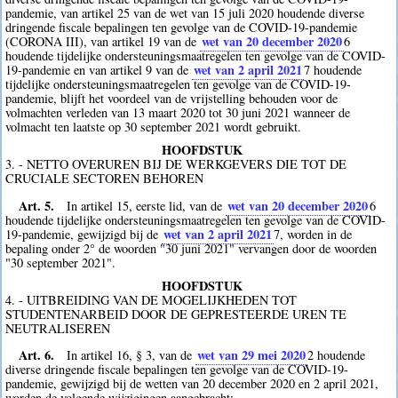
pandemie, van artikel 25 van de wet van 15 juli 2020 houdende diverse
dringende fiscale bepalingen ten gevolge van de COVID-19-pandemie
wet van 20 december 2020
(CORONA III), van artikel 19 van de
6
houdende tijdelijke ondersteuningsmaatregelen ten gevolge van de COVID-
wet van 2 april 2021
19-pandemie en van artikel 9 van de
7
houdende
tijdelijke ondersteuningsmaatregelen ten gevolge van de COVID-19-
pandemie, blijft het voordeel van de vrijstelling behouden voor de
volmachten verleden van 13 maart 2020 tot 30 juni 2021 wanneer de
volmacht ten laatste op 30 september 2021 wordt gebruikt.
HOOFDSTUK
3. - NETTO OVERUREN BIJ DE WERKGEVERS DIE TOT DE
CRUCIALE SECTOREN BEHOREN
Art. 5.
wet van 20 december 2020
In artikel 15, eerste lid, van de
6
houdende tijdelijke ondersteuningsmaatregelen ten gevolge van de COVID-
wet van 2 april 2021
19-pandemie, gewijzigd bij de
7
, worden in de
bepaling onder 2° de woorden "30 juni 2021" vervangen door de woorden
"30 september 2021".
HOOFDSTUK
4. - UITBREIDING VAN DE MOGELIJKHEDEN TOT
STUDENTENARBEID DOOR DE GEPRESTEERDE UREN TE
NEUTRALISEREN
Art. 6.
wet van 29 mei 2020
In artikel 16, § 3, van de
2
houdende
diverse dringende fiscale bepalingen ten gevolge van de COVID-19-
pandemie, gewijzigd bij de wetten van 20 december 2020 en 2 april 2021,
worden de volgende wijzigingen aangebracht: