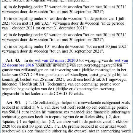
a) in de bepaling onder 7° worden de woorden "tot en met 30 juni 2021"
vervangen door de woorden "tot en met 30 september 2021";
b) in de bepaling onder 8° worden de woorden "in de periode van 1 juli
2021 tot en met 31 juli 2021" vervangen door de woorden "in de periode
van 1 oktober 2021 tot en met 31 december 2021";
c) in de bepaling onder 9° worden de woorden "tot en met 30 juni 2021"
vervangen door de woorden "tot en met 30 september 2021";
d) in de bepaling onder 10° worden de woorden "tot en met 30 juni 2021"
vervangen door de woorden "tot en met 30 september 2021".
Art. 43.
wet van 23 maart 2020
wet van
In de
3
tot wijziging van de
22 december 2016
houdende invoering van een overbruggingsrecht ten
gunste van zelfstandigen en tot invoering van tijdelijke maatregelen in het
kader van COVID-19 ten gunste van zelfstandigen, laatst gewijzigd bij het
koninklijk besluit van 25 maart 2021, wordt een hoofdstuk 3/1 ingevoegd,
luidende: "Hoofdstuk 3/1. Toekenning van een eenmalige premie voor
bepaalde begunstigden van de tijdelijke crisismaatregelen overbrug-
gingsrecht in het kader van de COVID-19-crisis.
Art. 5/1.
§ 1. De zelfstandige, helper of meewerkende echtgenoot zoals
bedoeld in artikel 3, § 1, van deze wet heeft recht op een eenmalige premie
van 598,81 euro indien hij minstens zes maandelijkse financiële uitkeringen
rechtmatig genoten heeft in toepassing van de artikelen 4bis, § 2, 4ter,
4quater, § 1 en 4quinquies, § 2, van deze wet in de periode vanaf 1 oktober
2020 tot en met 30 april 2021. § 2. De premie bedoeld in dit artikel wordt
beschouwd als een financiële uitkering die evenwel niet in aanmerking wordt