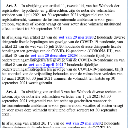
Art. 3.
In afwijking van artikel 11, tweede lid, van het Wetboek der
registratie-, hypotheek- en griffierechten, zijn de notariële volmachten
verleden van 1 juli 2021 tot 30 september 2021 vrijgesteld van het
registratierecht, wanneer de instrumenterende ambtenaar ervoor geen
ereloon, vacaties of kosten vraagt en voor zover deze volmacht uitsluitend
effect sorteert tot 30 september 2021.
wet van 29 mei 2020
In afwijking van artikel 23 van de
2
houdende diverse
dringende fiscale bepalingen ten gevolge van de COVID-19-pandemie, van
artikel 22 van de wet van 15 juli 2020 houdende diverse dringende fiscale
bepalingen ten gevolge van de COVID-19-pandemie (CORONA III), van
wet van 20 december 2020
artikel 18 van de
6
houdende tijdelijke
ondersteuningsmaatregelen ten gevolge van de COVID-19-pandemie en van
wet van 2 april 2021
artikel 8 van de
7
houdende tijdelijke
ondersteuningsmaatregelen ten gevolge van de COVID-19-pandemie, blijft
het voordeel van de vrijstelling behouden voor de volmachten verleden van
13 maart 2020 tot 30 juni 2021 wanneer de volmacht ten laatste op 30
september 2021 wordt gebruikt.
Art. 4.
In afwijking van artikel 3 van het Wetboek diverse rechten en
taksen, zijn de notariële volmachten verleden van 1 juli 2021 tot 30
september 2021 vrijgesteld van het recht op geschriften wanneer de
instrumenterende ambtenaar ervoor geen ereloon, vacaties of kosten vraagt
en voor zover deze volmacht uitsluitend effect sorteert tot 30 september
2021.
wet van 29 mei 2020
In afwijking van artikel 26, 1°, van de
2
houdende
diverse dringende fiscale bepalingen ten gevolge van de COVID-19-