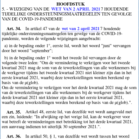
HOOFDSTUK
WET VAN 2 APRIL 2021
5. - WIJZIGING VAN DE
7
HOUDENDE
TIJDELIJKE ONDERSTEUNINGSMAATREGELEN TEN GEVOLGE
VAN DE COVID-19-PANDEMIE
Art. 34.
wet van 2 april 2021
In artikel 47 van de
7
houdende
tijdelijke ondersteuningsmaatregelen ten gevolge van de COVID-19-
pandemie, worden de volgende wijzigingen aangebracht:
a) in de bepaling onder 1°, eerste lid, wordt het woord "juni" vervangen
door het woord "september";
b) in de bepaling onder 1° wordt het tweede lid vervangen door de
volgende twee leden: "Om de vermindering te verkrijgen voor het tweede
kwartaal 2021 mag de som van de tewerkstellingen van alle werknemers bij
de werkgever tijdens het tweede kwartaal 2021 niet kleiner zijn dan in het
eerste kwartaal 2021, waarbij deze tewerkstellingen worden berekend op
basis van de µ(glob).
Om de vermindering te verkrijgen voor het derde kwartaal 2021 mag de som
van de tewerkstellingen van alle werknemers bij de werkgever tijdens het
derde kwartaal 2021 niet kleiner zijn dan in het eerste kwartaal 2021,
waarbij deze tewerkstellingen worden berekend op basis van de µ(glob).".
Art. 35.
Artikel 48, eerste lid, van dezelfde wet wordt aangevuld met
een zin, luidende: "In afwijking op het vorige lid, kan de werkgever voor
wat betreft de verminderingen met betrekking tot het derde kwartaal 2021,
een aanvraag indienen tot uiterlijk 30 september 2021.".
Art. 36.
In artikel 50, § 1, van dezelfde wet wordt tussen het woord