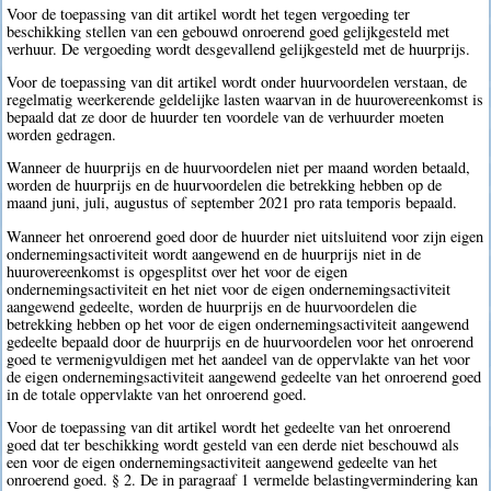
Voor de toepassing van dit artikel wordt het tegen vergoeding ter
beschikking stellen van een gebouwd onroerend goed gelijkgesteld met
verhuur. De vergoeding wordt desgevallend gelijkgesteld met de huurprijs.
Voor de toepassing van dit artikel wordt onder huurvoordelen verstaan, de
regelmatig weerkerende geldelijke lasten waarvan in de huurovereenkomst is
bepaald dat ze door de huurder ten voordele van de verhuurder moeten
worden gedragen.
Wanneer de huurprijs en de huurvoordelen niet per maand worden betaald,
worden de huurprijs en de huurvoordelen die betrekking hebben op de
maand juni, juli, augustus of september 2021 pro rata temporis bepaald.
Wanneer het onroerend goed door de huurder niet uitsluitend voor zijn eigen
ondernemingsactiviteit wordt aangewend en de huurprijs niet in de
huurovereenkomst is opgesplitst over het voor de eigen
ondernemingsactiviteit en het niet voor de eigen ondernemingsactiviteit
aangewend gedeelte, worden de huurprijs en de huurvoordelen die
betrekking hebben op het voor de eigen ondernemingsactiviteit aangewend
gedeelte bepaald door de huurprijs en de huurvoordelen voor het onroerend
goed te vermenigvuldigen met het aandeel van de oppervlakte van het voor
de eigen ondernemingsactiviteit aangewend gedeelte van het onroerend goed
in de totale oppervlakte van het onroerend goed.
Voor de toepassing van dit artikel wordt het gedeelte van het onroerend
goed dat ter beschikking wordt gesteld van een derde niet beschouwd als
een voor de eigen ondernemingsactiviteit aangewend gedeelte van het
onroerend goed. § 2. De in paragraaf 1 vermelde belastingvermindering kan