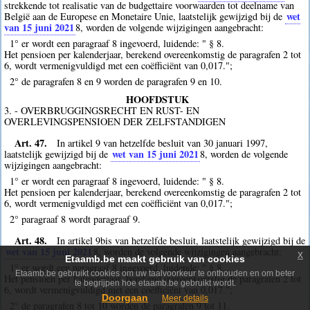
strekkende tot realisatie van de budgettaire voorwaarden tot deelname van
wet
België aan de Europese en Monetaire Unie, laatstelijk gewijzigd bij de
van 15 juni 2021
8
, worden de volgende wijzigingen aangebracht:
1° er wordt een paragraaf 8 ingevoerd, luidende: " § 8.
Het pensioen per kalenderjaar, berekend overeenkomstig de paragrafen 2 tot
6, wordt vermenigvuldigd met een coëfficiënt van 0,017.";
2° de paragrafen 8 en 9 worden de paragrafen 9 en 10.
HOOFDSTUK
3. - OVERBRUGGINGSRECHT EN RUST- EN
OVERLEVINGSPENSIOEN DER ZELFSTANDIGEN
Art. 47.
In artikel 9 van hetzelfde besluit van 30 januari 1997,
wet van 15 juni 2021
laatstelijk gewijzigd bij de
8
, worden de volgende
wijzigingen aangebracht:
1° er wordt een paragraaf 8 ingevoerd, luidende: " § 8.
Het pensioen per kalenderjaar, berekend overeenkomstig de paragrafen 2 tot
6, wordt vermenigvuldigd met een coëfficiënt van 0,017.";
2° paragraaf 8 wordt paragraaf 9.
Art. 48.
In artikel 9bis van hetzelfde besluit, laatstelijk gewijzigd bij de
wet van 15 juni 2021
8
, worden de volgende wijzigingen aangebracht:
x
Etaamb.be maakt gebruik van cookies
1° er wordt een paragraaf 8 ingevoerd, luidende: " § 8.
Etaamb.be gebruikt cookies om uw taalvoorkeur te onthouden en om beter
Het pensioen per kalenderjaar, berekend overeenkomstig de paragrafen 2 tot
te begrijpen hoe etaamb.be gebruikt wordt.
6, wordt vermenigvuldigd met een coëfficiënt van 0,017.";
Doorgaan
Meer details
2° de paragrafen 8 tot 10 worden de paragrafen 9 tot 11.