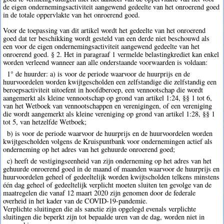
de eigen ondernemingsactiviteit aangewend gedeelte van het onroerend goed
in de totale oppervlakte van het onroerend goed.
Voor de toepassing van dit artikel wordt het gedeelte van het onroerend
goed dat ter beschikking wordt gesteld van een derde niet beschouwd als
een voor de eigen ondernemingsactiviteit aangewend gedeelte van het
onroerend goed. § 2. Het in paragraaf 1 vermelde belastingkrediet kan enkel
worden verleend wanneer aan alle onderstaande voorwaarden is voldaan:
1° de huurder: a) is voor de periode waarvoor de huurprijs en de
huurvoordelen worden kwijtgescholden een zelfstandige die zelfstandig een
beroepsactiviteit uitoefent in hoofdberoep, een vennootschap die wordt
aangemerkt als kleine vennootschap op grond van artikel 1:24, §§ 1 tot 6,
van het Wetboek van vennootschappen en verenigingen, of een vereniging
die wordt aangemerkt als kleine vereniging op grond van artikel 1:28, §§ 1
tot 5, van hetzelfde Wetboek;
b) is voor de periode waarvoor de huurprijs en de huurvoordelen worden
kwijtgescholden volgens de Kruispuntbank voor ondernemingen actief als
onderneming op het adres van het gehuurde onroerend goed;
c) heeft de vestigingseenheid van zijn onderneming op het adres van het
gehuurde onroerend goed in de maand of maanden waarvoor de huurprijs en
huurvoordelen geheel of gedeeltelijk worden kwijtscholden telkens minstens
één dag geheel of gedeeltelijk verplicht moeten sluiten ten gevolge van de
maatregelen die vanaf 12 maart 2020 zijn genomen door de federale
overheid in het kader van de COVID-19-pandemie.
Verplichte sluitingen die als sanctie zijn opgelegd evenals verplichte
sluitingen die beperkt zijn tot bepaalde uren van de dag, worden niet in