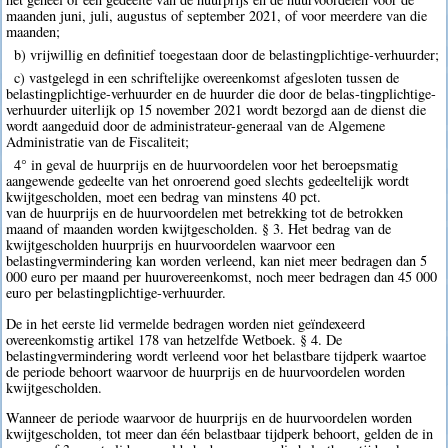
maanden juni, juli, augustus of september 2021, of voor meerdere van die
maanden;
b) vrijwillig en definitief toegestaan door de belastingplichtige-verhuurder;
c) vastgelegd in een schriftelijke overeenkomst afgesloten tussen de
belastingplichtige-verhuurder en de huurder die door de belas-tingplichtige-
verhuurder uiterlijk op 15 november 2021 wordt bezorgd aan de dienst die
wordt aangeduid door de administrateur-generaal van de Algemene
Administratie van de Fiscaliteit;
4° in geval de huurprijs en de huurvoordelen voor het beroepsmatig
aangewende gedeelte van het onroerend goed slechts gedeeltelijk wordt
kwijtgescholden, moet een bedrag van minstens 40 pct.
van de huurprijs en de huurvoordelen met betrekking tot de betrokken
maand of maanden worden kwijtgescholden. § 3. Het bedrag van de
kwijtgescholden huurprijs en huurvoordelen waarvoor een
belastingvermindering kan worden verleend, kan niet meer bedragen dan 5
000 euro per maand per huurovereenkomst, noch meer bedragen dan 45 000
euro per belastingplichtige-verhuurder.
De in het eerste lid vermelde bedragen worden niet geïndexeerd
overeenkomstig artikel 178 van hetzelfde Wetboek. § 4. De
belastingvermindering wordt verleend voor het belastbare tijdperk waartoe
de periode behoort waarvoor de huurprijs en de huurvoordelen worden
kwijtgescholden.
Wanneer de periode waarvoor de huurprijs en de huurvoordelen worden
kwijtgescholden, tot meer dan één belastbaar tijdperk behoort, gelden de in