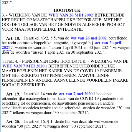
2021".
HOOFDSTUK
WET VAN 26 MEI 2002
3. - WIJZIGING VAN DE
BETREFFENDE
HET RECHT OP MAATSCHAPPELIJKE INTEGRATIE, MET HET
OOG DE TOELAGE VAN HET GEINDIVIDUALISEERDE PROJECT
VOOR MAATSCHAPPELIJKE INTEGRATIE
Art. 18.
wet van 26 mei 2002
In artikel 43/2, § 5, van de
betreffende
wet van 2 april
het recht op maatschappelijke integratie, ingevoegd bij
2021
7
, worden de woorden "tussen 1 april 2021 en 30 juni 2021" vervangen
door de woorden "tussen 1 april 2021 en 30 september 2021".
TITEL 4. - PENSIOENEN ENIG HOOFDSTUK. - WIJZIGING VAN DE
WET VAN 7 MEI 2020
1
BETREFFENDE UITZONDERLIJKE
MAATREGELENIN HET KADER VAN DE COVID-19-PANDEMIE
MET BETREKKING TOT PENSIOENEN, AANVULLENDE
PENSIOENEN EN ANDERE AANVULLENDE VOORDELEN INZAKE
SOCIALE ZEKERHEID
Art. 19.
wet van 7 mei 2020
In artikel 14 van de
1
houdende
uitzonderlijke maatregelen in het kader van de COVID-19-pandemie met
betrekking tot de pensioenen, de aanvullende pensioenen en andere
aanvullende voordelen inzake sociale zekerheid, worden de woorden "30 juni
2021" telkens vervangen door "30 september 2021".
Art. 20.
In artikel 16, § 1, derde lid, van dezelfde wet worden de
woorden "30 juni 2021" vervangen door "30 september 2021".