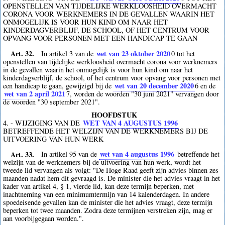
OPENSTELLEN VAN TIJDELIJKE WERKLOOSHEID OVERMACHT
CORONA VOOR WERKNEMERS IN DE GEVALLEN WAARIN HET
ONMOGELIJK IS VOOR HUN KIND OM NAAR HET
KINDERDAGVERBLIJF, DE SCHOOL, OF HET CENTRUM VOOR
OPVANG VOOR PERSONEN MET EEN HANDICAP TE GAAN
Art. 32.
wet van 23 oktober 2020
In artikel 3 van de
0
tot het
openstellen van tijdelijke werkloosheid overmacht corona voor werknemers
in de gevallen waarin het onmogelijk is voor hun kind om naar het
kinderdagverblijf, de school, of het centrum voor opvang voor personen met
wet van 20 december 2020
een handicap te gaan, gewijzigd bij de
6
en de
wet van 2 april 2021
7
, worden de woorden "30 juni 2021" vervangen door
de woorden "30 september 2021".
HOOFDSTUK
WET VAN 4 AUGUSTUS 1996
4. - WIJZIGING VAN DE
BETREFFENDE HET WELZIJN VAN DE WERKNEMERS BIJ DE
UITVOERING VAN HUN WERK
Art. 33.
wet van 4 augustus 1996
In artikel 95 van de
betreffende het
welzijn van de werknemers bij de uitvoering van hun werk, wordt het
tweede lid vervangen als volgt: "De Hoge Raad geeft zijn advies binnen zes
maanden nadat hem dit gevraagd is. De minister die het advies vraagt in het
kader van artikel 4, § 1, vierde lid, kan deze termijn beperken, met
inachtneming van een minimumtermijn van 14 kalenderdagen. In andere
spoedeisende gevallen kan de minister die het advies vraagt, deze termijn
beperken tot twee maanden. Zodra deze termijnen verstreken zijn, mag er
aan voorbijgegaan worden.".