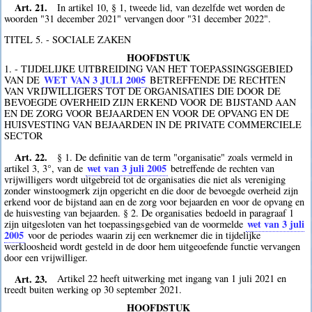
Art. 21.
In artikel 10, § 1, tweede lid, van dezelfde wet worden de
woorden "31 december 2021" vervangen door "31 december 2022".
TITEL 5. - SOCIALE ZAKEN
HOOFDSTUK
1. - TIJDELIJKE UITBREIDING VAN HET TOEPASSINGSGEBIED
WET VAN 3 JULI 2005
VAN DE
BETREFFENDE DE RECHTEN
VAN VRIJWILLIGERS TOT DE ORGANISATIES DIE DOOR DE
BEVOEGDE OVERHEID ZIJN ERKEND VOOR DE BIJSTAND AAN
EN DE ZORG VOOR BEJAARDEN EN VOOR DE OPVANG EN DE
HUISVESTING VAN BEJAARDEN IN DE PRIVATE COMMERCIELE
SECTOR
Art. 22.
§ 1. De definitie van de term "organisatie" zoals vermeld in
wet van 3 juli 2005
artikel 3, 3°, van de
betreffende de rechten van
vrijwilligers wordt uitgebreid tot de organisaties die niet als vereniging
zonder winstoogmerk zijn opgericht en die door de bevoegde overheid zijn
erkend voor de bijstand aan en de zorg voor bejaarden en voor de opvang en
de huisvesting van bejaarden. § 2. De organisaties bedoeld in paragraaf 1
wet van 3 juli
zijn uitgesloten van het toepassingsgebied van de voormelde
2005
voor de periodes waarin zij een werknemer die in tijdelijke
werkloosheid wordt gesteld in de door hem uitgeoefende functie vervangen
door een vrijwilliger.
Art. 23.
Artikel 22 heeft uitwerking met ingang van 1 juli 2021 en
treedt buiten werking op 30 september 2021.
HOOFDSTUK