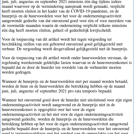
juni, juli, augustus en september 2021 minstens één dag tijdens iedere
maand waarvoor op de vermindering aanspraak wordt gemaakt, verplicht
heeft moeten sluiten in het kader van de COVID-19-pandemie, en de
huurprijs en de huurvoordelen voor het voor de ondernemingsactiviteit
aangewende gedeelte van dat onroerend goed voor één of voor meerdere van
de voormelde maanden waarin de onderneming verplicht telkens minstens
één dag heeft moeten sluiten, geheel of gedeeltelijk kwijtscheldt.
Voor de toepassing van dit artikel wordt het tegen vergoeding ter
beschikking stellen van een gebouwd onroerend goed gelijkgesteld met
verhuur. De vergoeding wordt desgevallend gelijkgesteld met de huurprijs.
Voor de toepassing van dit artikel wordt onder huurvoordelen verstaan, de
regelmatig weerkerende geldelijke lasten waarvan in de huurovereenkomst is
bepaald dat ze door de huurder ten voordele van de verhuurder moeten
worden gedragen.
Wanneer de huurprijs en de huurvoordelen niet per maand worden betaald,
worden de huur en de huurvoordelen die betrekking hebben op de maand
juni, juli, augustus of september 2021 pro rata temporis bepaald.
Wanneer het onroerend goed door de huurder niet uitsluitend voor zijn eigen
ondernemingsactiviteit wordt aangewend en de huurprijs niet in de
huurovereenkomst is opgesplitst over het voor de eigen
ondernemingsactiviteit en het niet voor de eigen ondernemingsactiviteit
aangewend gedeelte, worden de huurprijs en de huurvoordelen die
betrekking hebben op het voor de eigen ondernemingsactiviteit aangewend
gedeelte bepaald door de huurprijs en de huurvoordelen voor het onroerend
goed te vermenigvuldigen met het aandeel van de oppervlakte van het voor