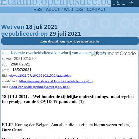
^
-
NL
FR
RSS
ABOUT
WEB LOG
CONTACT
Wet van
18
juli
2021
gepubliceerd op
29
juli
2021
Een dienst van vzw OpenJustice.be
federale overheidsdienst kanselarij van de eerste minister
bron
2021021520
numac
29/07/2021
pub.
18/07/2021
prom.
ELI
eli/wet/2021/07/18/2021021520/staatsblad
staatsblad
https://www.ejustice.just.fgov.be/cgi/article_body(...)
links
Raad van State (chrono)
Kamer (parl. doc.)
18 JULI 2021. - Wet houdende tijdelijke ondersteunings- maatregelen
ten gevolge van de COVID-19-pandemie (1)
FILIP, Koning der Belgen, Aan allen die nu zijn en hierna wezen zullen,
Onze Groet.