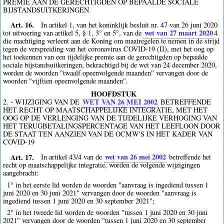
PREMIE AAN DE GERECHTIGDEN OP BEPAALDE SOCIALE
BIJSTANDSUITKERINGEN
Art. 16.
In artikel 1, van het koninklijk besluit nr. 47 van 26 juni 2020
wet van 27 maart 2020
tot uitvoering van artikel 5, § 1, 3° en 5°, van de
4
die machtiging verleent aan de Koning om maatregelen te nemen in de strijd
tegen de verspreiding van het coronavirus COVID-19 (II), met het oog op
het toekennen van een tijdelijke premie aan de gerechtigden op bepaalde
sociale bijstandsuitkeringen, bekrachtigd bij de wet van 24 december 2020,
worden de woorden "twaalf opeenvolgende maanden" vervangen door de
woorden "vijftien opeenvolgende maanden".
HOOFDSTUK
WET VAN 26 MEI 2002
2. - WIJZIGING VAN DE
BETREFFENDE
HET RECHT OP MAATSCHAPPELIJKE INTEGRATIE, MET HET
OOG OP DE VERLENGING VAN DE TIJDELIJKE VERHOGING VAN
HET TERUGBETALINGSPERCENTAGE VAN HET LEEFLOON DOOR
DE STAAT TEN AANZIEN VAN DE OCMW'S IN HET KADER VAN
COVID-19
Art. 17.
wet van 26 mei 2002
In artikel 43/4 van de
betreffende het
recht op maatschappelijke integratie, worden de volgende wijzigingen
aangebracht:
1° in het eerste lid worden de woorden "aanvraag is ingediend tussen 1
juni 2020 en 30 juni 2021" vervangen door de woorden "aanvraag is
ingediend tussen 1 juni 2020 en 30 september 2021";
2° in het tweede lid worden de woorden "tussen 1 juni 2020 en 30 juni
2021" vervangen door de woorden "tussen 1 juni 2020 en 30 september