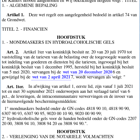
De Kamers hebben aangenomen en Wij bekrachtigen hetgeen volgt : TITEL
1. - ALGEMENE BEPALING
Artikel 1.
Deze wet regelt een aangelegenheid bedoeld in artikel 74 van
de Grondwet.
TITEL 2. - FINANCIEN
HOOFDSTUK
1. - MONDMASKERS EN HYDROALCOHOLISCHE GELS
Art. 2.
Artikel 1ter van koninklijk besluit nr. 20 van 20 juli 1970 tot
vaststelling van de tarieven van de belasting over de toegevoegde waarde en
tot indeling van goederen en diensten bij die tarieven, ingevoegd bij het
koninklijk besluit van 1 december 1995, hersteld bij het koninklijk besluit
wet van 20 december 2020
van 5 mei 2020, vervangen bij de
6
en
wet van 2 april 2021
gewijzigd bij de
7
, wordt vervangen als volgt: "
Art. 1ter.
In afwijking van artikel 1, eerste lid, zijn vanaf 1 juli 2021
tot en met 30 september 2021 onderworpen aan het verlaagd tarief van 6
pct., de leveringen, de intracommunautaire verwervingen en de invoer van
de hiernavolgende beschermingsmiddelen:
1° mondmaskers bedoeld onder de GN-codes 4818 90 10, 4818 90 90,
6307 90 93, 6307 90 95, 9020 00 10 90, 9020 00 90 99;
2° hydroalcoholische gels voor de handen bedoeld onder de GN-codes 2207
20 00, 3808 94 10, 3808 94 20 en 3808 94 90.".
HOOFDSTUK
2. - VERLENGING VAN DE NOTARIELE VOLMACHTEN