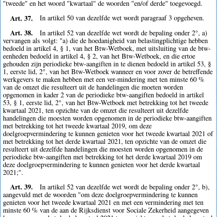
"tweede" en het woord "kwartaal" de woorden "en/of derde" toegevoegd.
Art. 37.
In artikel 50 van dezelfde wet wordt paragraaf 3 opgeheven.
Art. 38.
In artikel 52 van dezelfde wet wordt de bepaling onder 2°, a)
vervangen als volgt: "a) die de hoedanigheid van belastingplichtige hebben
bedoeld in artikel 4, § 1, van het Btw-Wetboek, met uitsluiting van de btw-
eenheden bedoeld in artikel 4, § 2, van het Btw-Wetboek, en die ertoe
gehouden zijn periodieke btw-aangiften in te dienen bedoeld in artikel 53, §
1, eerste lid, 2°, van het Btw-Wetboek wanneer en voor zover de betreffende
werkgevers te maken hebben met een ver-mindering met ten minste 60 %
van de omzet die resulteert uit de handelingen die moeten worden
opgenomen in kader 2 van de periodieke btw-aangiften bedoeld in artikel
53, § 1, eerste lid, 2°, van het Btw-Wetboek met betrekking tot het tweede
kwartaal 2021, ten opzichte van de omzet die resulteert uit dezelfde
handelingen die moesten worden opgenomen in de periodieke btw-aangiften
met betrekking tot het tweede kwartaal 2019, om deze
doelgroepvermindering te kunnen genieten voor het tweede kwartaal 2021 of
met betrekking tot het derde kwartaal 2021, ten opzichte van de omzet die
resulteert uit dezelfde handelingen die moesten worden opgenomen in de
periodieke btw-aangiften met betrekking tot het derde kwartaal 2019 om
deze doelgroepvermindering te kunnen genieten voor het derde kwartaal
2021;".
Art. 39.
In artikel 52 van dezelfde wet wordt de bepaling onder 2°, b),
aangevuld met de woorden "om deze doelgroepvermindering te kunnen
genieten voor het tweede kwartaal 2021 en met een vermindering met ten
minste 60 % van de aan de Rijksdienst voor Sociale Zekerheid aangegeven