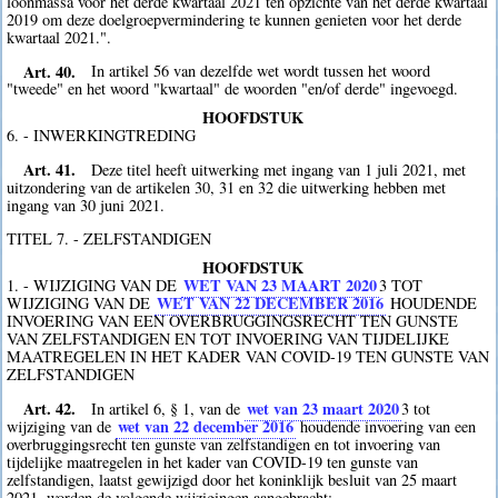
loonmassa voor het derde kwartaal 2021 ten opzichte van het derde kwartaal
2019 om deze doelgroepvermindering te kunnen genieten voor het derde
kwartaal 2021.".
Art. 40.
In artikel 56 van dezelfde wet wordt tussen het woord
"tweede" en het woord "kwartaal" de woorden "en/of derde" ingevoegd.
HOOFDSTUK
6. - INWERKINGTREDING
Art. 41.
Deze titel heeft uitwerking met ingang van 1 juli 2021, met
uitzondering van de artikelen 30, 31 en 32 die uitwerking hebben met
ingang van 30 juni 2021.
TITEL 7. - ZELFSTANDIGEN
HOOFDSTUK
WET VAN 23 MAART 2020
1. - WIJZIGING VAN DE
3
TOT
WET VAN 22 DECEMBER 2016
WIJZIGING VAN DE
HOUDENDE
INVOERING VAN EEN OVERBRUGGINGSRECHT TEN GUNSTE
VAN ZELFSTANDIGEN EN TOT INVOERING VAN TIJDELIJKE
MAATREGELEN IN HET KADER VAN COVID-19 TEN GUNSTE VAN
ZELFSTANDIGEN
Art. 42.
wet van 23 maart 2020
In artikel 6, § 1, van de
3
tot
wet van 22 december 2016
wijziging van de
houdende invoering van een
overbruggingsrecht ten gunste van zelfstandigen en tot invoering van
tijdelijke maatregelen in het kader van COVID-19 ten gunste van
zelfstandigen, laatst gewijzigd door het koninklijk besluit van 25 maart
2021, worden de volgende wijzigingen aangebracht: