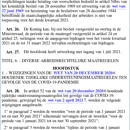
verplichtingen inzake betaling van voorschotten bedoeld in artikel 54bis van
wet van
het koninklijk besluit van 28 november 1969 tot uitvoering van de
27 juni 1969
tot herziening van de besluitwet van 28 december 1944
betreffende de maatschappelijke zekerheid der arbeiders is niet van
toepassing voor het derde kwartaal 2021.
Art. 26.
De Koning kan, bij een besluit vastgesteld na overleg in de
Ministerraad, de periode van de maatregel vastgesteld in artikel 24 en
artikel 25, verlengen voor de aangegeven bijdragen voor het vierde kwartaal
2021 en de tot 31 maart 2022 vervallen rechtzettingen van bijdragen.
Art. 27.
Dit hoofdstuk heeft uitwerking met ingang van 1 juli 2021.
TITEL 6. - DIVERSE ARBEIDSRECHTELIJKE MAATREGELEN
HOOFDSTUK
WET VAN 20 DECEMBER 2020
1. - WIJZIGINGEN VAN DE
6
HOUDENDE TIJDELIJKE ONDERSTEUNINGSMAATREGELEN TEN
GEVOLGE VAN DE COVID-19-PANDEMIE
Art. 28.
wet van 20 december 2020
In artikel 52 van de
6
houdende
tijdelijke ondersteuningsmaatregelen ten gevolge van de COVID-19-
wet van 2 april 2021
pandemie, gewijzigd bij de
7
, worden de volgende
wijzigingen aangebracht:
1° in paragraaf 2 worden de woorden "voor de periode van 1 januari 2021
tot en met 30 juni 2021" telkenmale vervangen door de woorden "voor de
periode van 1 januari 2021 tot en met 30 september 2021";
2° in paragraaf 3 worden de woorden "tijdens de periode van 1 januari