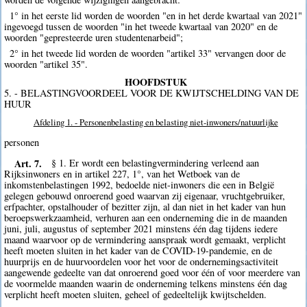
1° in het eerste lid worden de woorden "en in het derde kwartaal van 2021"
ingevoegd tussen de woorden "in het tweede kwartaal van 2020" en de
woorden "gepresteerde uren studentenarbeid";
2° in het tweede lid worden de woorden "artikel 33" vervangen door de
woorden "artikel 35".
HOOFDSTUK
5. - BELASTINGVOORDEEL VOOR DE KWIJTSCHELDING VAN DE
HUUR
Afdeling 1. - Personenbelasting en belasting niet-inwoners/natuurlijke
personen
Art. 7.
§ 1. Er wordt een belastingvermindering verleend aan
Rijksinwoners en in artikel 227, 1°, van het Wetboek van de
inkomstenbelastingen 1992, bedoelde niet-inwoners die een in België
gelegen gebouwd onroerend goed waarvan zij eigenaar, vruchtgebruiker,
erfpachter, opstalhouder of bezitter zijn, al dan niet in het kader van hun
beroepswerkzaamheid, verhuren aan een onderneming die in de maanden
juni, juli, augustus of september 2021 minstens één dag tijdens iedere
maand waarvoor op de vermindering aanspraak wordt gemaakt, verplicht
heeft moeten sluiten in het kader van de COVID-19-pandemie, en de
huurprijs en de huurvoordelen voor het voor de ondernemingsactiviteit
aangewende gedeelte van dat onroerend goed voor één of voor meerdere van
de voormelde maanden waarin de onderneming telkens minstens één dag
verplicht heeft moeten sluiten, geheel of gedeeltelijk kwijtschelden.