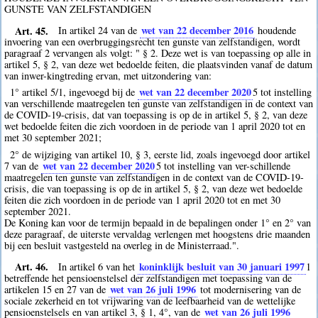
GUNSTE VAN ZELFSTANDIGEN
Art. 45.
wet van 22 december 2016
In artikel 24 van de
houdende
invoering van een overbruggingsrecht ten gunste van zelfstandigen, wordt
paragraaf 2 vervangen als volgt: " § 2. Deze wet is van toepassing op alle in
artikel 5, § 2, van deze wet bedoelde feiten, die plaatsvinden vanaf de datum
van inwer-kingtreding ervan, met uitzondering van:
wet van 22 december 2020
1° artikel 5/1, ingevoegd bij de
5
tot instelling
van verschillende maatregelen ten gunste van zelfstandigen in de context van
de COVID-19-crisis, dat van toepassing is op de in artikel 5, § 2, van deze
wet bedoelde feiten die zich voordoen in de periode van 1 april 2020 tot en
met 30 september 2021;
2° de wijziging van artikel 10, § 3, eerste lid, zoals ingevoegd door artikel
wet van 22 december 2020
7 van de
5
tot instelling van ver-schillende
maatregelen ten gunste van zelfstandigen in de context van de COVID-19-
crisis, die van toepassing is op de in artikel 5, § 2, van deze wet bedoelde
feiten die zich voordoen in de periode van 1 april 2020 tot en met 30
september 2021.
De Koning kan voor de termijn bepaald in de bepalingen onder 1° en 2° van
deze paragraaf, de uiterste vervaldag verlengen met hoogstens drie maanden
bij een besluit vastgesteld na overleg in de Ministerraad.".
Art. 46.
koninklijk besluit van 30 januari 1997
In artikel 6 van het
1
betreffende het pensioenstelsel der zelfstandigen met toepassing van de
wet van 26 juli 1996
artikelen 15 en 27 van de
tot modernisering van de
sociale zekerheid en tot vrijwaring van de leefbaarheid van de wettelijke
wet van 26 juli 1996
pensioenstelsels en van artikel 3, § 1, 4°, van de