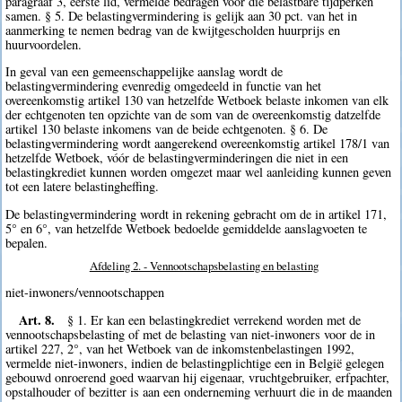
paragraaf 3, eerste lid, vermelde bedragen voor die belastbare tijdperken
samen. § 5. De belastingvermindering is gelijk aan 30 pct. van het in
aanmerking te nemen bedrag van de kwijtgescholden huurprijs en
huurvoordelen.
In geval van een gemeenschappelijke aanslag wordt de
belastingvermindering evenredig omgedeeld in functie van het
overeenkomstig artikel 130 van hetzelfde Wetboek belaste inkomen van elk
der echtgenoten ten opzichte van de som van de overeenkomstig datzelfde
artikel 130 belaste inkomens van de beide echtgenoten. § 6. De
belastingvermindering wordt aangerekend overeenkomstig artikel 178/1 van
hetzelfde Wetboek, vóór de belastingverminderingen die niet in een
belastingkrediet kunnen worden omgezet maar wel aanleiding kunnen geven
tot een latere belastingheffing.
De belastingvermindering wordt in rekening gebracht om de in artikel 171,
5° en 6°, van hetzelfde Wetboek bedoelde gemiddelde aanslagvoeten te
bepalen.
Afdeling 2. - Vennootschapsbelasting en belasting
niet-inwoners/vennootschappen
Art. 8.
§ 1. Er kan een belastingkrediet verrekend worden met de
vennootschapsbelasting of met de belasting van niet-inwoners voor de in
artikel 227, 2°, van het Wetboek van de inkomstenbelastingen 1992,
vermelde niet-inwoners, indien de belastingplichtige een in België gelegen
gebouwd onroerend goed waarvan hij eigenaar, vruchtgebruiker, erfpachter,
opstalhouder of bezitter is aan een onderneming verhuurt die in de maanden