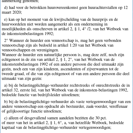
aanmerking genomen;
d) had voor de betrokken huurovereenkomst geen huurachterstallen op 12
maart 2020;
e) kan op het moment van de kwijtschelding van de huurprijs en de
huurvoordelen niet worden aangemerkt als een onderneming in
moeilijkheden als omschreven in artikel 2, § 1, 4° /2, van het Wetboek van
de inkomstenbelastingen 1992;
2° Wanneer de huurder een vennootschap is, mag het geen verbonden
vennootschap zijn als bedoeld in artikel 1:20 van het Wetboek van
vennootschappen en verenigingen.
Wanneer de huurder een natuurlijke persoon is, mag deze zelf, noch zijn
echtgenoot in de zin van artikel 2, § 1, 2°, van het Wetboek van de
inkomstenbelastingen 1992 of een andere persoon die deel uitmaakt zijn
gezin, noch een van zijn kinderen, ascendenten of zijverwanten tot de
tweede graad, of die van zijn echtgenoot of van een andere persoon die deel
uitmaakt van zijn gezin:
a) bij de belastingplichtige-verhuurder rechtstreeks of onrechtstreeks de in
artikel 32, eerste lid, van het Wetboek van de inkomsten-belastingen 1992,
bedoelde functie van bedrijfsleider uitoefenen;
b) bij de belastingplichtige-verhuurder als vaste vertegenwoordiger van een
andere vennootschap een opdracht als bestuurder, zaak-voerder, vereffenaar
of gelijksoortige functie uitoefenen;
c) alleen of desgevallend samen aandelen bezitten die 30 pct.
of meer van het in artikel 2, § 1, 6°, a, van hetzelfde Wetboek, bedoelde
kapitaal van de belastingplichtige-verhuurder vertegenwoordigen;