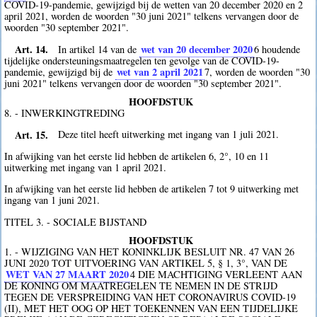
COVID-19-pandemie, gewijzigd bij de wetten van 20 december 2020 en 2
april 2021, worden de woorden "30 juni 2021" telkens vervangen door de
woorden "30 september 2021".
Art. 14.
wet van 20 december 2020
In artikel 14 van de
6
houdende
tijdelijke ondersteuningsmaatregelen ten gevolge van de COVID-19-
wet van 2 april 2021
pandemie, gewijzigd bij de
7
, worden de woorden "30
juni 2021" telkens vervangen door de woorden "30 september 2021".
HOOFDSTUK
8. - INWERKINGTREDING
Art. 15.
Deze titel heeft uitwerking met ingang van 1 juli 2021.
In afwijking van het eerste lid hebben de artikelen 6, 2°, 10 en 11
uitwerking met ingang van 1 april 2021.
In afwijking van het eerste lid hebben de artikelen 7 tot 9 uitwerking met
ingang van 1 juni 2021.
TITEL 3. - SOCIALE BIJSTAND
HOOFDSTUK
1. - WIJZIGING VAN HET KONINKLIJK BESLUIT NR. 47 VAN 26
JUNI 2020 TOT UITVOERING VAN ARTIKEL 5, § 1, 3°, VAN DE
WET VAN 27 MAART 2020
4
DIE MACHTIGING VERLEENT AAN
DE KONING OM MAATREGELEN TE NEMEN IN DE STRIJD
TEGEN DE VERSPREIDING VAN HET CORONAVIRUS COVID-19
(II), MET HET OOG OP HET TOEKENNEN VAN EEN TIJDELIJKE