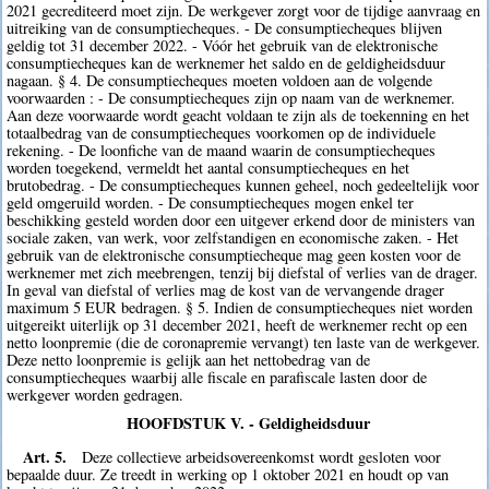
2021 gecrediteerd moet zijn. De werkgever zorgt voor de tijdige aanvraag en
uitreiking van de consumptiecheques. - De consumptiecheques blijven
geldig tot 31 december 2022. - Vóór het gebruik van de elektronische
consumptiecheques kan de werknemer het saldo en de geldigheidsduur
nagaan. § 4. De consumptiecheques moeten voldoen aan de volgende
voorwaarden : - De consumptiecheques zijn op naam van de werknemer.
Aan deze voorwaarde wordt geacht voldaan te zijn als de toekenning en het
totaalbedrag van de consumptiecheques voorkomen op de individuele
rekening. - De loonfiche van de maand waarin de consumptiecheques
worden toegekend, vermeldt het aantal consumptiecheques en het
brutobedrag. - De consumptiecheques kunnen geheel, noch gedeeltelijk voor
geld omgeruild worden. - De consumptiecheques mogen enkel ter
beschikking gesteld worden door een uitgever erkend door de ministers van
sociale zaken, van werk, voor zelfstandigen en economische zaken. - Het
gebruik van de elektronische consumptiecheque mag geen kosten voor de
werknemer met zich meebrengen, tenzij bij diefstal of verlies van de drager.
In geval van diefstal of verlies mag de kost van de vervangende drager
maximum 5 EUR bedragen. § 5. Indien de consumptiecheques niet worden
uitgereikt uiterlijk op 31 december 2021, heeft de werknemer recht op een
netto loonpremie (die de coronapremie vervangt) ten laste van de werkgever.
Deze netto loonpremie is gelijk aan het nettobedrag van de
consumptiecheques waarbij alle fiscale en parafiscale lasten door de
werkgever worden gedragen.
HOOFDSTUK V. - Geldigheidsduur
Art. 5.
Deze collectieve arbeidsovereenkomst wordt gesloten voor
bepaalde duur. Ze treedt in werking op 1 oktober 2021 en houdt op van