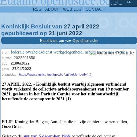
^
-
NL
FR
RSS
ABOUT
WEB LOG
CONTACT
Koninklijk Besluit van
27
april
2022
gepubliceerd op
21
juni
2022
Een dienst van vzw OpenJustice.be
federale overheidsdienst werkgelegenheid, arbeid en sociaal overleg
bron
2022201850
numac
21/06/2022
pub.
27/04/2022
prom.
staatsblad
https://www.ejustice.just.fgov.be/cgi/article_body(...)
27 APRIL 2022. - Koninklijk besluit waarbij algemeen verbindend
wordt verklaard de collectieve arbeidsovereenkomst van 19 november
2021, gesloten in het Paritair Comité voor het tuinbouwbedrijf,
betreffende de coronapremie 2021 (1)
FILIP, Koning der Belgen, Aan allen die nu zijn en hierna wezen zullen,
Onze Groet.
wet van 5 december 1968
Gelet op de
betreffende de collectieve