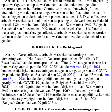
Artikel 1.
§ 1. Deze collectieve arbeidsovereenkomst is van toepassing
op de werkgevers en op de werknemers van de ondernemingen die
ressorteren onder het Paritair Comité voor het tuinbouwbedrijf, met
uitzondering van de ondernemingen waarvan de hoofdactiviteit bestaat in
het aanleggen en onderhouden van parken en tuinen. § 2. Deze collectieve
arbeidsovereenkomst is ook niet van toepassing op de werknemers bedoeld
in artikel 8bis van het koninklijk besluit van 28 november 1969, Belgisch
Staatsblad van 5 december 1969, inzake sociale zekerheid. § 3. Voor de
toepassing van onderhavige collectieve arbeidsovereenkomst moet worden
verstaan onder "werknemers" : alle werknemers, zonder onderscheid naar
gender.
HOOFDSTUK II. - Rechtsgrond
Art. 2.
Deze collectieve arbeidsovereenkomst wordt gesloten in
uitvoering van : - "Hoofdstuk I. De coronapremie" en "Hoofdstuk II.
Fiscaal stelsel van de coronapremie" van "Titel 9. Maatregelen inzake het
wet van 18 juli 2021
loonoverleg voor de periode 2021-2022" van de
houdende tijdelijke ondersteuningsmaatregelen ten gevolge van de COVID-
wet
19-pandemie (Belgisch Staatsblad van 29 juli 2021); - artikel 67 van de
van 18 juli 2021
houdende tijdelijke ondersteuningsmaatregelen ten
gevolge van de COVID-19-pandemie (Belgisch Staatsblad van 29 juli
2021); - artikel 19quinquies van het koninklijk besluit van 28 november
1969 tot uitvoering van de wet van 27 juni 1969 tot herziening van de
besluitwet van 28 december 1944 betreffende de maatschappelijke zekerheid
der arbeiders gewijzigd door het koninklijk besluit van 21 juli 2021
(Belgisch Staatsblad van 29 juli 2021).
HOOFDSTUK III. - Voorwaarden en berekeningswijze