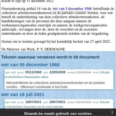
kracht te zijn op 31 december 2022.
wet van 5 december 1968
Overeenkomstig artikel 14 van de
betreffende de
collectieve arbeidsovereenkomsten en de paritaire comités worden, voor wat
betreft de ondertekening van deze collectieve arbeidsovereenkomst, de
handtekeningen van de personen die deze aangaan namens de
werknemersorganisaties enerzijds en namens de werkgeversorganisaties
anderzijds, vervangen door de, door de voorzitter en de secretaris
ondertekende en door de leden goedgekeurde notulen van de vergadering.
Gezien om te worden gevoegd bij het koninklijk besluit van 27 april 2022.
De Minister van Werk, P.-Y. DERMAGNE
Teksten waarnaar verwezen wordt in dit document:
wet van 05 december 1968
wet
federale
05/12/1968
22/05/2009
2009000346
type
prom.
pub.
numac
bron
overheidsdienst binnenlandse zaken
Wet betreffende de collectieve arbeidsovereenkomsten en de paritaire
comités. - Officieuze coördinatie in het Duits
wet van 18 juli 2021
wet
federale
18/07/2021
29/07/2021
2021021520
type
prom.
pub.
numac
bron
overheidsdienst kanselarij van de eerste minister
x
Wet houdende tijdelijke ondersteunings- maatregelen ten gevolge van de
Etaamb.be maakt gebruik van cookies