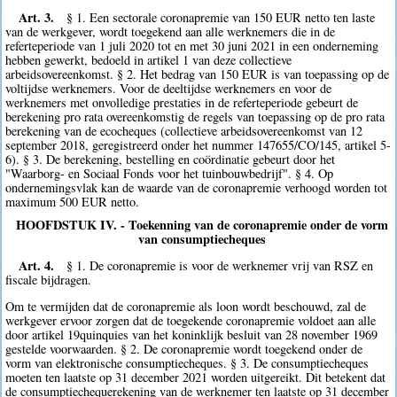
Art. 3.
§ 1. Een sectorale coronapremie van 150 EUR netto ten laste
van de werkgever, wordt toegekend aan alle werknemers die in de
referteperiode van 1 juli 2020 tot en met 30 juni 2021 in een onderneming
hebben gewerkt, bedoeld in artikel 1 van deze collectieve
arbeidsovereenkomst. § 2. Het bedrag van 150 EUR is van toepassing op de
voltijdse werknemers. Voor de deeltijdse werknemers en voor de
werknemers met onvolledige prestaties in de referteperiode gebeurt de
berekening pro rata overeenkomstig de regels van toepassing op de pro rata
berekening van de ecocheques (collectieve arbeidsovereenkomst van 12
september 2018, geregistreerd onder het nummer 147655/CO/145, artikel 5-
6). § 3. De berekening, bestelling en coördinatie gebeurt door het
"Waarborg- en Sociaal Fonds voor het tuinbouwbedrijf". § 4. Op
ondernemingsvlak kan de waarde van de coronapremie verhoogd worden tot
maximum 500 EUR netto.
HOOFDSTUK IV. - Toekenning van de coronapremie onder de vorm
van consumptiecheques
Art. 4.
§ 1. De coronapremie is voor de werknemer vrij van RSZ en
fiscale bijdragen.
Om te vermijden dat de coronapremie als loon wordt beschouwd, zal de
werkgever ervoor zorgen dat de toegekende coronapremie voldoet aan alle
door artikel 19quinquies van het koninklijk besluit van 28 november 1969
gestelde voorwaarden. § 2. De coronapremie wordt toegekend onder de
vorm van elektronische consumptiecheques. § 3. De consumptiecheques
moeten ten laatste op 31 december 2021 worden uitgereikt. Dit betekent dat
de consumptiechequerekening van de werknemer ten laatste op 31 december