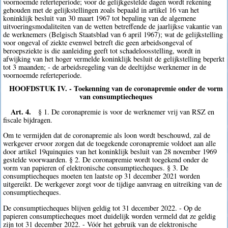
voornoemde referteperiode; voor de gelijkgestelde dagen wordt rekening
gehouden met de gelijkstellingen zoals bepaald in artikel 16 van het
koninklijk besluit van 30 maart 1967 tot bepaling van de algemene
uitvoeringsmodaliteiten van de wetten betreffende de jaarlijkse vakantie van
de werknemers (Belgisch Staatsblad van 6 april 1967); wat de gelijkstelling
voor ongeval of ziekte evenwel betreft die geen arbeidsongeval of
beroepsziekte is die aanleiding geeft tot schadeloosstelling, wordt in
afwijking van het hoger vermelde koninklijk besluit de gelijkstelling beperkt
tot 3 maanden; - de arbeidsregeling van de deeltijdse werknemer in de
voornoemde referteperiode.
HOOFDSTUK IV. - Toekenning van de coronapremie onder de vorm
van consumptiecheques
Art. 4.
§ 1. De coronapremie is voor de werknemer vrij van RSZ en
fiscale bijdragen.
Om te vermijden dat de coronapremie als loon wordt beschouwd, zal de
werkgever ervoor zorgen dat de toegekende coronapremie voldoet aan alle
door artikel 19quinquies van het koninklijk besluit van 28 november 1969
gestelde voorwaarden. § 2. De coronapremie wordt toegekend onder de
vorm van papieren of elektronische consumptiecheques. § 3. De
consumptiecheques moeten ten laatste op 31 december 2021 worden
uitgereikt. De werkgever zorgt voor de tijdige aanvraag en uitreiking van de
consumptiecheques.
De consumptiecheques blijven geldig tot 31 december 2022. - Op de
papieren consumptiecheques moet duidelijk worden vermeld dat ze geldig
zijn tot 31 december 2022. - Vóór het gebruik van de elektronische