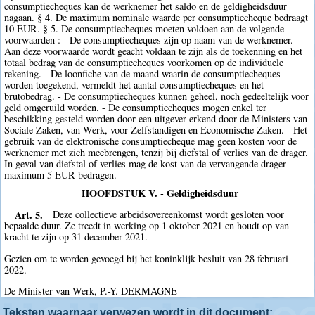
consumptiecheques kan de werknemer het saldo en de geldigheidsduur
nagaan. § 4. De maximum nominale waarde per consumptiecheque bedraagt
10 EUR. § 5. De consumptiecheques moeten voldoen aan de volgende
voorwaarden : - De consumptiecheques zijn op naam van de werknemer.
Aan deze voorwaarde wordt geacht voldaan te zijn als de toekenning en het
totaal bedrag van de consumptiecheques voorkomen op de individuele
rekening. - De loonfiche van de maand waarin de consumptiecheques
worden toegekend, vermeldt het aantal consumptiecheques en het
brutobedrag. - De consumptiecheques kunnen geheel, noch gedeeltelijk voor
geld omgeruild worden. - De consumptiecheques mogen enkel ter
beschikking gesteld worden door een uitgever erkend door de Ministers van
Sociale Zaken, van Werk, voor Zelfstandigen en Economische Zaken. - Het
gebruik van de elektronische consumptiecheque mag geen kosten voor de
werknemer met zich meebrengen, tenzij bij diefstal of verlies van de drager.
In geval van diefstal of verlies mag de kost van de vervangende drager
maximum 5 EUR bedragen.
HOOFDSTUK V. - Geldigheidsduur
Art. 5.
Deze collectieve arbeidsovereenkomst wordt gesloten voor
bepaalde duur. Ze treedt in werking op 1 oktober 2021 en houdt op van
kracht te zijn op 31 december 2021.
Gezien om te worden gevoegd bij het koninklijk besluit van 28 februari
2022.
De Minister van Werk, P.-Y. DERMAGNE
Teksten waarnaar verwezen wordt in dit document: