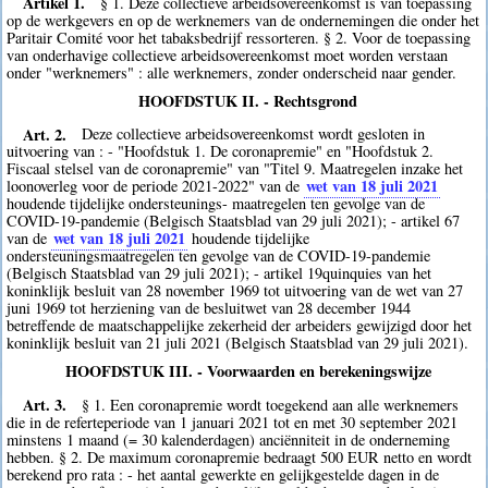
Artikel 1.
§ 1. Deze collectieve arbeidsovereenkomst is van toepassing
op de werkgevers en op de werknemers van de ondernemingen die onder het
Paritair Comité voor het tabaksbedrijf ressorteren. § 2. Voor de toepassing
van onderhavige collectieve arbeidsovereenkomst moet worden verstaan
onder "werknemers" : alle werknemers, zonder onderscheid naar gender.
HOOFDSTUK II. - Rechtsgrond
Art. 2.
Deze collectieve arbeidsovereenkomst wordt gesloten in
uitvoering van : - "Hoofdstuk 1. De coronapremie" en "Hoofdstuk 2.
Fiscaal stelsel van de coronapremie" van "Titel 9. Maatregelen inzake het
wet van 18 juli 2021
loonoverleg voor de periode 2021-2022" van de
houdende tijdelijke ondersteunings- maatregelen ten gevolge van de
COVID-19-pandemie (Belgisch Staatsblad van 29 juli 2021); - artikel 67
wet van 18 juli 2021
van de
houdende tijdelijke
ondersteuningsmaatregelen ten gevolge van de COVID-19-pandemie
(Belgisch Staatsblad van 29 juli 2021); - artikel 19quinquies van het
koninklijk besluit van 28 november 1969 tot uitvoering van de wet van 27
juni 1969 tot herziening van de besluitwet van 28 december 1944
betreffende de maatschappelijke zekerheid der arbeiders gewijzigd door het
koninklijk besluit van 21 juli 2021 (Belgisch Staatsblad van 29 juli 2021).
HOOFDSTUK III. - Voorwaarden en berekeningswijze
Art. 3.
§ 1. Een coronapremie wordt toegekend aan alle werknemers
die in de referteperiode van 1 januari 2021 tot en met 30 september 2021
minstens 1 maand (= 30 kalenderdagen) anciënniteit in de onderneming
hebben. § 2. De maximum coronapremie bedraagt 500 EUR netto en wordt
berekend pro rata : - het aantal gewerkte en gelijkgestelde dagen in de