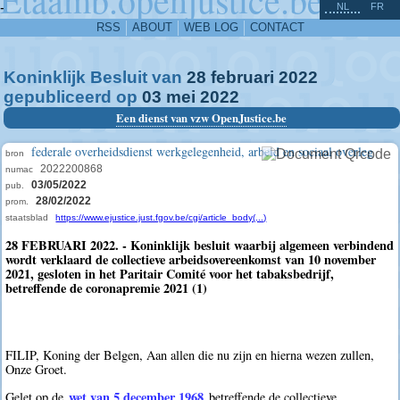
^
-
NL
FR
RSS
ABOUT
WEB LOG
CONTACT
Koninklijk Besluit van
28
februari
2022
gepubliceerd op
03
mei
2022
Een dienst van vzw OpenJustice.be
federale overheidsdienst werkgelegenheid, arbeid en sociaal overleg
bron
2022200868
numac
03/05/2022
pub.
28/02/2022
prom.
staatsblad
https://www.ejustice.just.fgov.be/cgi/article_body(...)
28 FEBRUARI 2022. - Koninklijk besluit waarbij algemeen verbindend
wordt verklaard de collectieve arbeidsovereenkomst van 10 november
2021, gesloten in het Paritair Comité voor het tabaksbedrijf,
betreffende de coronapremie 2021 (1)
FILIP, Koning der Belgen, Aan allen die nu zijn en hierna wezen zullen,
Onze Groet.
wet van 5 december 1968
Gelet op de
betreffende de collectieve