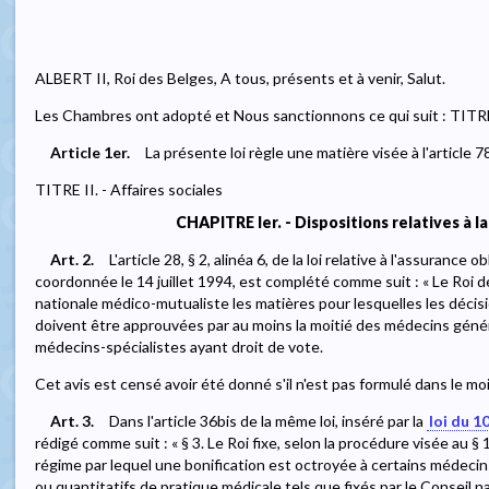
ALBERT II, Roi des Belges, A tous, présents et à venir, Salut.
Les Chambres ont adopté et Nous sanctionnons ce qui suit : TITRE 
Article 1er.
La présente loi règle une matière visée à l'article 7
TITRE II. - Affaires sociales
CHAPITRE Ier. - Dispositions relatives à 
Art. 2.
L'article 28, § 2, alinéa 6, de la loi relative à l'assurance
coordonnée le 14 juillet 1994, est complété comme suit : « Le Roi 
nationale médico-mutualiste les matières pour lesquelles les décis
doivent être approuvées par au moins la moitié des médecins génér
médecins-spécialistes ayant droit de vote.
Cet avis est censé avoir été donné s'il n'est pas formulé dans le moi
Art. 3.
Dans l'article 36bis de la même loi, inséré par la
loi du 
rédigé comme suit : « § 3. Le Roi fixe, selon la procédure visée au § 
régime par lequel une bonification est octroyée à certains médecins s
ou quantitatifs de pratique médicale tels que fixés par le Conseil n