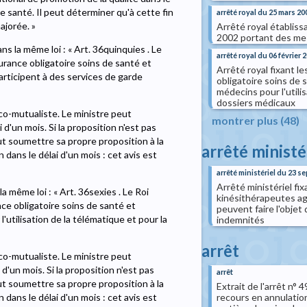
e santé. Il peut déterminer qu'à cette fin
arrêté royal du 25 mars 20
majorée. »
Arrêté royal établissa
2002 portant des mes
ns la même loi : « Art. 36quinquies . Le
arrêté royal du 06 février 
surance obligatoire soins de santé et
Arrêté royal fixant l
articipent à des services de garde
obligatoire soins de 
médecins pour l'utili
dossiers médicaux
ico-mutualiste. Le ministre peut
montrer plus (48)
'un mois. Si la proposition n'est pas
peut soumettre sa propre proposition à la
arrêté ministé
dans le délai d'un mois : cet avis est
arrêté ministériel du 23 
Arrêté ministériel fi
a même loi : « Art. 36sexies . Le Roi
kinésithérapeutes agr
nce obligatoire soins de santé et
peuvent faire l'objet
utilisation de la télématique et pour la
indemnités
arrêt
ico-mutualiste. Le ministre peut
'un mois. Si la proposition n'est pas
arrêt
peut soumettre sa propre proposition à la
Extrait de l'arrêt n°
recours en annulation
dans le délai d'un mois : cet avis est