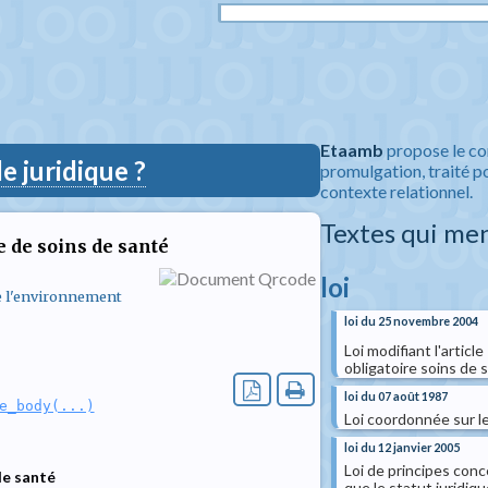
Etaamb
propose le co
 juridique ?
promulgation, traité po
contexte relationnel.
Textes qui me
 de soins de santé
loi
de l'environnement
loi du 25 novembre 2004
Loi modifiant l'article
obligatoire soins de 
loi du 07 août 1987
e_body(...)
Loi coordonnée sur l
loi du 12 janvier 2005
Loi de principes conc
de santé
que le statut juridiq