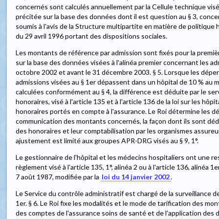
concernés sont calculés annuellement par la Cellule technique visée à
précitée sur la base des données dont il est question au § 3, conce
soumis à l'avis de la Structure multipartite en matière de politique hos
du 29 avril 1996 portant des dispositions sociales.
Les montants de référence par admission sont fixés pour la premièr
sur la base des données visées à l'alinéa premier concernant les ad
octobre 2002 et avant le 31 décembre 2003. § 5. Lorsque les dépens
admissions visées au § 1er dépassent dans un hôpital de 10 % au 
calculées conformément au § 4, la différence est déduite par le se
honoraires, visé à l'article 135 et à l'article 136 de la loi sur les h
honoraires portés en compte à l'assurance. Le Roi détermine les dél
communication des montants concernés, la façon dont ils sont dédu
des honoraires et leur comptabilisation par les organismes assureurs
ajustement est limité aux groupes APR-DRG visés au § 9, 1°.
Le gestionnaire de l'hôpital et les médecins hospitaliers ont une
règlement visé à l'article 135, 1°, alinéa 2 ou à l'article 136, alinéa 1
7 août 1987, modifiée par la
loi du 14 janvier 2002
.
Le Service du contrôle administratif est chargé de la surveillance de 
1er. § 6. Le Roi fixe les modalités et le mode de tarification des mon
des comptes de l'assurance soins de santé et de l'application des 