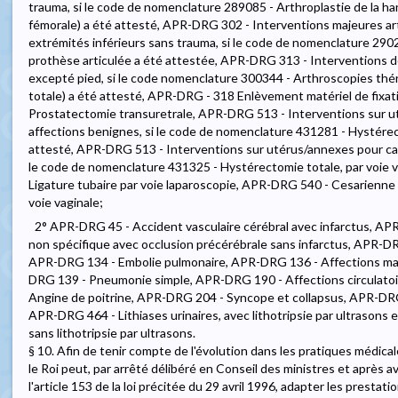
trauma, si le code de nomenclature 289085 - Arthroplastie de la ha
fémorale) a été attesté, APR-DRG 302 - Interventions majeures a
extrémités inférieurs sans trauma, si le code de nomenclature 2902
prothèse articulée a été attestée, APR-DRG 313 - Interventions 
excepté pied, si le code nomenclature 300344 - Arthroscopies thé
totale) a été attesté, APR-DRG - 318 Enlèvement matériel de fixa
Prostatectomie transuretrale, APR-DRG 513 - Interventions sur ut
affections benignes, si le code de nomenclature 431281 - Hystérec
attesté, APR-DRG 513 - Interventions sur utérus/annexes pour carc
le code de nomenclature 431325 - Hystérectomie totale, par voie 
Ligature tubaire par voie laparoscopie, APR-DRG 540 - Cesarien
voie vaginale;
2° APR-DRG 45 - Accident vasculaire cérébral avec infarctus, AP
non spécifique avec occlusion précérébrale sans infarctus, APR-DR
APR-DRG 134 - Embolie pulmonaire, APR-DRG 136 - Affections mal
DRG 139 - Pneumonie simple, APR-DRG 190 - Affections circulatoi
Angine de poitrine, APR-DRG 204 - Syncope et collapsus, APR-DRG 2
APR-DRG 464 - Lithiases urinaires, avec lithotripsie par ultrasons 
sans lithotripsie par ultrasons.
§ 10. Afin de tenir compte de l'évolution dans les pratiques médical
le Roi peut, par arrêté délibéré en Conseil des ministres et après av
l'article 153 de la loi précitée du 29 avril 1996, adapter les prest