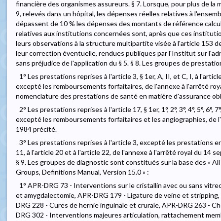
financière des organismes assureurs. § 7. Lorsque, pour plus de la
9, relevés dans un hôpital, les dépenses réelles relatives à l'ensem
dépassent de 10 % les dépenses des montants de référence calcu
relatives aux institutions concernées sont, après que ces instituti
leurs observations à la structure multipartite visée à l'article 153 d
leur correction éventuelle, rendues publiques par l'Institut sur l'a
sans préjudice de l'application du § 5. § 8. Les groupes de prestatio
1° Les prestations reprises à l'article 3, § 1er, A, II, et C, I, à l'article 
excepté les remboursements forfaitaires, de l'annexe à l'arrêté ro
nomenclature des prestations de santé en matière d'assurance obl
2° Les prestations reprises à l'article 17, § 1er, 1°, 2°, 3°, 4°, 5°, 6°, 7°
excepté les remboursements forfaitaires et les angiographies, de l
1984 précité.
3° Les prestations reprises à l'article 3, excepté les prestations en bi
11, à l'article 20 et à l'article 22, de l'annexe à l'arrêté royal du 14
§ 9. Les groupes de diagnostic sont constitués sur la base des « Al
Groups, Definitions Manual, Version 15.0 » :
1° APR-DRG 73 - Interventions sur le cristallin avec ou sans vi
et amygdalectomie, APR-DRG 179 - Ligature de veine et strippin
DRG 228 - Cures de hernie inguinale et crurale, APR-DRG 263 - C
DRG 302 - Interventions majeures articulation, rattachement mem