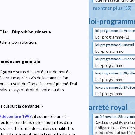
montrer plus (35)
loi-programm
loi-programme du 24 déc
Ier. - Disposition générale
Loi-programme (1)
8 de la Constitution.
loi-programme du 08 avril
Loi-programme
loi-programme du 22 déc
la médecine générale
Loi-programme
 obligatoire soins de santé et indemnités,
loi-programme du 09 juille
détermine après avis de la commission
Loi-programme
ions au sein du Conseil technique médical
loi-programme du 27 déc
alistes ayant droit de vote ou des
Loi-programme
arrêté royal
s qui suit la demande. »
10 décembre 1997
, il est inséré un § 3,
arrêté royal du 25 novemb
1er, les conditions et les modalités d'un
Arrêté royal fixant l
obligatoire soins de 
'ils satisfont à des critères qualitatifs
médecins qui partici
ational de promotion de la qualité dans le