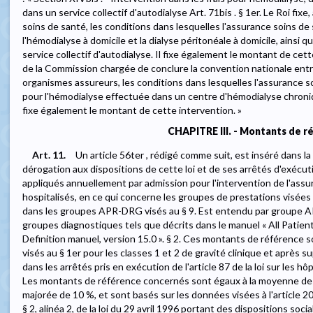
dans un service collectif d'autodialyse Art. 71bis . § 1er. Le Roi fix
soins de santé, les conditions dans lesquelles l'assurance soins de 
l'hémodialyse à domicile et la dialyse péritonéale à domicile, ainsi q
service collectif d'autodialyse. Il fixe également le montant de cette
de la Commission chargée de conclure la convention nationale entre
organismes assureurs, les conditions dans lesquelles l'assurance so
pour l'hémodialyse effectuée dans un centre d'hémodialyse chroniq
fixe également le montant de cette intervention. »
CHAPITRE III. - Montants de r
Art. 11.
Un article 56ter , rédigé comme suit, est inséré dans la m
dérogation aux dispositions de cette loi et de ses arrêtés d'exécu
appliqués annuellement par admission pour l'intervention de l'assu
hospitalisés, en ce qui concerne les groupes de prestations visées 
dans les groupes APR-DRG visés au § 9. Est entendu par groupe APR
groupes diagnostiques tels que décrits dans le manuel « All Patie
Definition manuel, version 15.0 ». § 2. Ces montants de référence
visés au § 1er pour les classes 1 et 2 de gravité clinique et après s
dans les arrêtés pris en exécution de l'article 87 de la loi sur les h
Les montants de référence concernés sont égaux à la moyenne de
majorée de 10 %, et sont basés sur les données visées à l'article 206, 
§ 2, alinéa 2, de la loi du 29 avril 1996 portant des dispositions soc