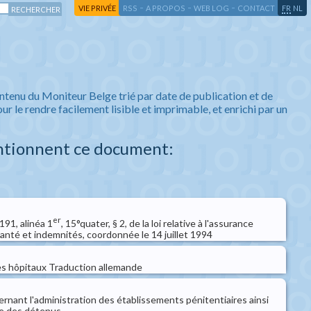
-
-
-
-
VIE PRIVÉE
RSS
A PROPOS
WEB LOG
CONTACT
FR
NL
ntenu du Moniteur Belge trié par date de publication et de
ur le rendre facilement lisible et imprimable, et enrichi par un
ntionnent ce document:
er
 191, alinéa 1
, 15°quater, § 2, de la loi relative à l'assurance
santé et indemnités, coordonnée le 14 juillet 1994
es hôpitaux Traduction allemande
ernant l'administration des établissements pénitentiaires ainsi
ue des détenus