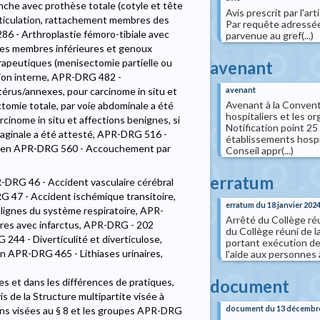
nche avec prothèse totale (cotyle et tête
Avis prescrit par l'art
rticulation, rattachement membres des
Par requête adressée
86 - Arthroplastie fémoro-tibiale avec
parvenue au gref(...)
des membres inférieures et genoux
rapeutiques (menisectomie partielle ou
avenant
tion interne, APR-DRG 482 -
érus/annexes, pour carcinome in situ et
avenant
Avenant à la Convent
tomie totale, par voie abdominale a été
hospitaliers et les o
inome in situ et affections benignes, si
Notification point
vaginale a été attesté, APR-DRG 516 -
établissements hosp
ne en APR-DRG 560 - Accouchement par
Conseil appr(...)
erratum
R-DRG 46 - Accident vasculaire cérébral
G 47 - Accident ischémique transitoire,
erratum du 18 janvier 202
ignes du système respiratoire, APR-
Arrêté du Collège ré
res avec infarctus, APR-DRG - 202
du Collège réuni de
44 - Diverticulité et diverticulose,
portant exécution de
en APR-DRG 465 - Lithiases urinaires,
l'aide aux personnes 
es et dans les différences de pratiques,
document
is de la Structure multipartite visée à
document du 13 décembr
ations visées au § 8 et les groupes APR-DRG