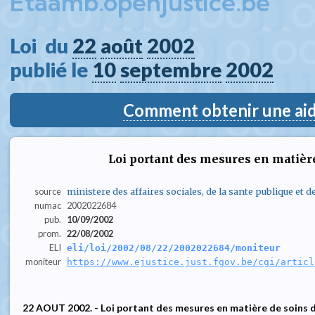
Etaamb.openjustice.be
Loi  du 
22
août
2002
publié le 
10
septembre
2002
Comment obtenir une aide
Loi portant des mesures en matière
source
ministere des affaires sociales, de la sante publique et 
numac
2002022684
pub.
10/09/2002
prom.
22/08/2002
ELI
eli/loi/2002/08/22/2002022684/moniteur
moniteur
https://www.ejustice.just.fgov.be/cgi/articl
22 AOUT 2002. - Loi portant des mesures en matière de soins 