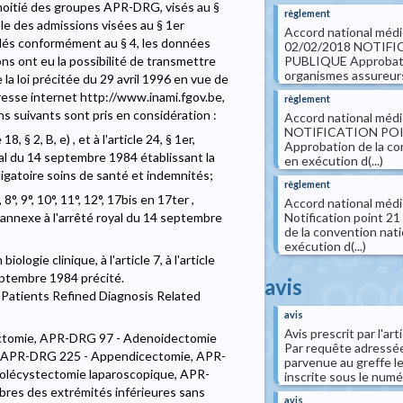
 moitié des groupes APR-DRG, visés au §
règlement
ble des admissions visées au § 1er
Accord national mé
lés conformément au § 4, les données
02/02/2018 NOTIFI
ons ont eu la possibilité de transmettre
PUBLIQUE Approbation
organismes assureurs 
e la loi précitée du 29 avril 1996 en vue de
dresse internet http://www.inami.fgov.be,
règlement
ns suivants sont pris en considération :
Accord national mé
NOTIFICATION POI
18, § 2, B, e) , et à l'article 24, § 1er,
Approbation de la co
yal du 14 septembre 1984 établissant la
en exécution d(...)
igatoire soins de santé et indemnités;
règlement
, 8°, 9°, 10°, 11°, 12°, 17bis en 17ter ,
Accord national médi
'annexe à l'arrêté royal du 14 septembre
Notification point
de la convention nat
exécution d(...)
ologie clinique, à l'article 7, à l'article
 septembre 1984 précité.
avis
l Patients Refined Diagnosis Related
avis
Avis prescrit par l'art
trectomie, APR-DRG 97 - Adenoidectomie
Par requête adressée
g, APR-DRG 225 - Appendicectomie, APR-
parvenue au greffe le
holécystectomie laparoscopique, APR-
inscrite sous le numéro
bres des extrémités inférieures sans
avis