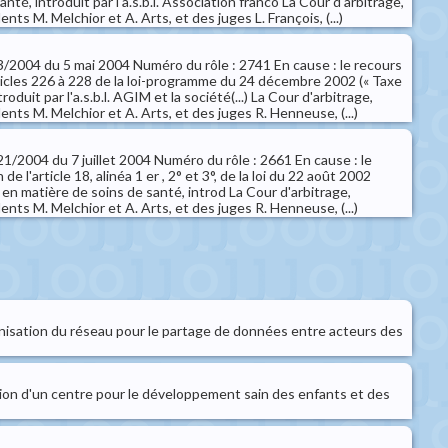
nté, introduit par l'a.s.b.l. Association franco La Cour d'arbitrage,
ts M. Melchior et A. Arts, et des juges L. François, (...)
 73/2004 du 5 mai 2004 Numéro du rôle : 2741 En cause : le recours
ticles 226 à 228 de la loi-programme du 24 décembre 2002 (« Taxe
oduit par l'a.s.b.l. AGIM et la société(...) La Cour d'arbitrage,
ts M. Melchior et A. Arts, et des juges R. Henneuse, (...)
121/2004 du 7 juillet 2004 Numéro du rôle : 2661 En cause : le
e l'article 18, alinéa 1 er , 2° et 3°, de la loi du 22 août 2002
n matière de soins de santé, introd La Cour d'arbitrage,
ts M. Melchior et A. Arts, et des juges R. Henneuse, (...)
ganisation du réseau pour le partage de données entre acteurs des
ion d'un centre pour le développement sain des enfants et des