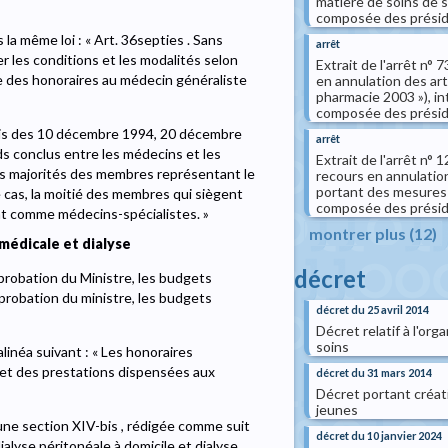
matière de soins de sa
composée des présiden
 la même loi : « Art. 36septies . Sans
arrêt
xer les conditions et les modalités selon
Extrait de l'arrêt n°
ie des honoraires au médecin généraliste
en annulation des ar
pharmacie 2003 »), intr
composée des présiden
es lois des 10 décembre 1994, 20 décembre
arrêt
s conclus entre les médecins et les
Extrait de l'arrêt n° 
es majorités des membres représentant le
recours en annulation d
portant des mesures e
e cas, la moitié des membres qui siègent
composée des présiden
t comme médecins-spécialistes. »
montrer plus (12)
 médicale et dialyse
décret
'approbation du Ministre, les budgets
pprobation du ministre, les budgets
décret du 25 avril 2014
Décret relatif à l'or
soins
'alinéa suivant : « Les honoraires
dget des prestations dispensées aux
décret du 31 mars 2014
Décret portant créat
jeunes
e une section XIV-bis , rédigée comme suit
décret du 10 janvier 2024
dialyse péritonéale à domicile et dialyse