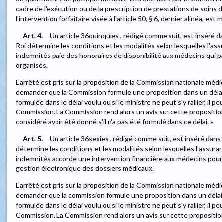
cadre de l'exécution ou de la prescription de prestations de soins d
l'intervention forfaitaire visée à l'article 50, § 6, dernier alinéa, est 
Art. 4.
Un article 36quinquies , rédigé comme suit, est inséré da
Roi détermine les conditions et les modalités selon lesquelles l'as
indemnités paie des honoraires de disponibilité aux médecins qui p
organisés.
L'arrêté est pris sur la proposition de la Commission nationale méd
demander que la Commission formule une proposition dans un délai d
formulée dans le délai voulu ou si le ministre ne peut s'y rallier, il 
Commission. La Commission rend alors un avis sur cette proposition 
considéré avoir été donné s'il n'a pas été formulé dans ce délai. »
Art. 5.
Un article 36sexies , rédigé comme suit, est inséré dans l
détermine les conditions et les modalités selon lesquelles l'assura
indemnités accorde une intervention financière aux médecins pour l'
gestion électronique des dossiers médicaux.
L'arrêté est pris sur la proposition de la Commission nationale méd
demander que la commission formule une proposition dans un délai d
formulée dans le délai voulu ou si le ministre ne peut s'y rallier, il 
Commission. La Commission rend alors un avis sur cette proposition 