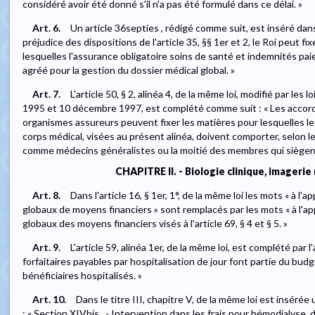
considéré avoir été donné s'il n'a pas été formulé dans ce délai. »
Art. 6.
Un article 36septies , rédigé comme suit, est inséré dans
préjudice des dispositions de l'article 35, §§ 1er et 2, le Roi peut fi
lesquelles l'assurance obligatoire soins de santé et indemnités pa
agréé pour la gestion du dossier médical global. »
Art. 7.
L'article 50, § 2, alinéa 4, de la même loi, modifié par l
1995 et 10 décembre 1997, est complété comme suit : « Les accord
organismes assureurs peuvent fixer les matières pour lesquelles l
corps médical, visées au présent alinéa, doivent comporter, selon l
comme médecins généralistes ou la moitié des membres qui siègen
CHAPITRE II. - Biologie clinique, imagerie
Art. 8.
Dans l'article 16, § 1er, 1°, de la même loi les mots « à l
globaux de moyens financiers » sont remplacés par les mots « à l'a
globaux des moyens financiers visés à l'article 69, § 4 et § 5. »
Art. 9.
L'article 59, alinéa 1er, de la même loi, est complété par l
forfaitaires payables par hospitalisation de jour font partie du bu
bénéficiaires hospitalisés. »
Art. 10.
Dans le titre III, chapitre V, de la même loi est inséré
: « Section XIVbis . - Intervention dans les frais pour hémodialyse, 