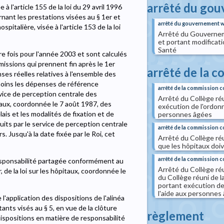
arrêté du go
 l'article 155 de la loi du 29 avril 1996
rnant les prestations visées au § 1er et
arrêté du gouvernement w
pitalière, visée à l'article 153 de la loi
Arrêté du Gouvernemen
et portant modificati
Santé
e fois pour l'année 2003 et sont calculés
missions qui prennent fin après le 1er
arrêté de la
es réelles relatives à l'ensemble des
moins les dépenses de référence
arrêté de la commission 
rvice de perception centrale des
Arrêté du Collège r
ôpitaux, coordonnée le 7 août 1987, des
exécution de l'ordonn
ais et les modalités de fixation et de
personnes âgées
its par le service de perception centrale
arrêté de la commission
. Jusqu'à la date fixée par le Roi, cet
Arrêté du Collège r
que les hôpitaux doi
arrêté de la commission 
 responsabilité partagée conformément au
Arrêté du Collège ré
er, de la loi sur les hôpitaux, coordonnée le
du Collège réuni de
portant exécution de
l'aide aux personnes
l'application des dispositions de l'alinéa
tants visés au § 5, en vue de la clôture
règlement
dispositions en matière de responsabilité