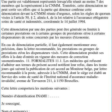
Une partie est valablement représentée lorsqu'elle réunit au moins 7 des
membres qui la représentent à la CNMM. Toutefois, cette dénonciation ne
peut sortir ses effets que si la partie qui dénonce confirme cette
dénonciation devant la CNMM réunie d'urgence, selon les règles de quorum
visées à l'article 50, § 2, alinéa 4, de la loi relative à l'assurance obligatoire
soins de santé et indemnités, coordonnée le 14 juillet 1994.
Cette dénonciation par une des parties peut être générale ou limitée à
certaines prestations ou à certains groupes de prestations et/ou à certains
dispensateurs de soins concernés par les mesures d'économie.
En cas de dénonciation partielle, il faut également mentionner avec
précision, dans la lettre recommandée, les prestations ou groupes de
prestations et/ou les dispensateurs visés. Cette dénonciation produit ses
effets à la date d'entrée en vigueur des mesures de correction
susmentionnées. 11. FORMALITES 11.1. Les médecins qui refusent
d'adhérer aux termes du présent accord notifient leur refus, dans les trente
jours qui suivent la publication de cet accord au Moniteur belge, par lettre
recommandée à la poste, adressée à la CNMM, dont le siège est établi au
Service des soins de santé de l'Institut national d'assurance maladie-
invalidité, avenue de Tervueren 211, à 1150 Bruxelles.
Cette lettre comportera les mentions suivantes :
Numéro d'identification INAMI : . . . . .
Je soussigné,
Nom et prénom(s) : . . . . .