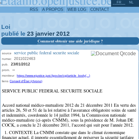
^
-
FR
NL
RSS
A PROPOS
WEB LOG
CONTACT
Loi
publié le
23
janvier
2012
Comment obtenir une aide juridique ?
service public federal securite sociale
source
2011022463
numac
23/01/2012
pub.
--
prom.
moniteur
https://www.ejustice.just.fgov.be/cgi/article_body(...)
liens
Conseil d'État (chrono)
SERVICE PUBLIC FEDERAL SECURITE SOCIALE
Accord national médico-mutualiste 2012 du 21 décembre 2011 En vertu des
articles 26, 50 et 51 de la loi relative à l'assurance obligatoire soins de santé
et indemnités, coordonnée le 14 juillet 1994, la Commission nationale
médico-mutualiste (ci-après CNMM), sous la présidence de M. Johan DE
COCK, a conclu le 21 décembre 2011, l'accord qui suit pour l'année 2012.
1. CONTEXTE La CNMM constate que dans le climat économique
financier actuel, il importe essentiellement de préserver la sécurité tarifaire