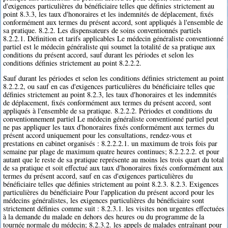
d'exigences particulières du bénéficiaire telles que définies strictement au
point 8.3.3, les taux d'honoraires et les indemnités de déplacement, fixés
conformément aux termes du présent accord, sont appliqués à l'ensemble de
sa pratique. 8.2.2. Les dispensateurs de soins conventionnés partiels
8.2.2.1. Définition et tarifs applicables Le médecin généraliste conventionné
partiel est le médecin généraliste qui soumet la totalité de sa pratique aux
conditions du présent accord, sauf durant les périodes et selon les
conditions définies strictement au point 8.2.2.2.
Sauf durant les périodes et selon les conditions définies strictement au point
8.2.2.2, ou sauf en cas d'exigences particulières du bénéficiaire telles que
définies strictement au point 8.2.3, les taux d'honoraires et les indemnités
de déplacement, fixés conformément aux termes du présent accord, sont
appliqués à l'ensemble de sa pratique. 8.2.2.2. Périodes et conditions du
conventionnement partiel Le médecin généraliste conventionné partiel peut
ne pas appliquer les taux d'honoraires fixés conformément aux termes du
présent accord uniquement pour les consultations, rendez-vous et
prestations en cabinet organisés : 8.2.2.2.1. un maximum de trois fois par
semaine par plage de maximum quatre heures continues; 8.2.2.2.2. et pour
autant que le reste de sa pratique représente au moins les trois quart du total
de sa pratique et soit effectué aux taux d'honoraires fixés conformément aux
termes du présent accord, sauf en cas d'exigences particulières du
bénéficiaire telles que définies strictement au point 8.2.3. 8.2.3. Exigences
particulières du bénéficiaire Pour l'application du présent accord pour les
médecins généralistes, les exigences particulières du bénéficiaire sont
strictement définies comme suit : 8.2.3.1. les visites non urgentes effectuées
à la demande du malade en dehors des heures ou du programme de la
tournée normale du médecin; 8.2.3.2. les appels de malades entraînant pour