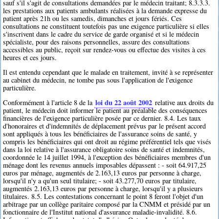
sauf s'il s'agit de consultations demandées par le médecin traitant; 8.3.3.3.
les prestations aux patients ambulants réalisées à la demande expresse du
patient après 21h ou les samedis, dimanches et jours fériés. Ces
consultations ne constituent toutefois pas une exigence particulière si elles
s'inscrivent dans le cadre du service de garde organisé et si le médecin
spécialiste, pour des raisons personnelles, assure des consultations
accessibles au public, reçoit sur rendez-vous ou effectue des visites à ces
heures et ces jours.
Il est entendu cependant que le malade en traitement, invité à se représenter
au cabinet du médecin, ne tombe pas sous l'application de l'exigence
particulière.
loi du 22 août 2002
Conformément à l'article 8 de la
relative aux droits du
patient, le médecin doit informer le patient au préalable des conséquences
financières de l'exigence particulière posée par ce dernier. 8.4. Les taux
d'honoraires et d'indemnités de déplacement prévus par le présent accord
sont appliqués à tous les bénéficiaires de l'assurance soins de santé, y
compris les bénéficiaires qui ont droit au régime préférentiel tels que visés
dans la loi relative à l'assurance obligatoire soins de santé et indemnités,
coordonnée le 14 juillet 1994, à l'exception des bénéficiaires membres d'un
ménage dont les revenus annuels imposables dépassent : - soit 64.917,25
euros par ménage, augmentés de 2.163,13 euros par personne à charge,
lorsqu'il n'y a qu'un seul titulaire; - soit 43.277,70 euros par titulaire,
augmentés 2.163,13 euros par personne à charge, lorsqu'il y a plusieurs
titulaires. 8.5. Les contestations concernant le point 8 feront l'objet d'un
arbitrage par un collège paritaire composé par la CNMM et présidé par un
fonctionnaire de l'Institut national d'assurance maladie-invalidité. 8.6.