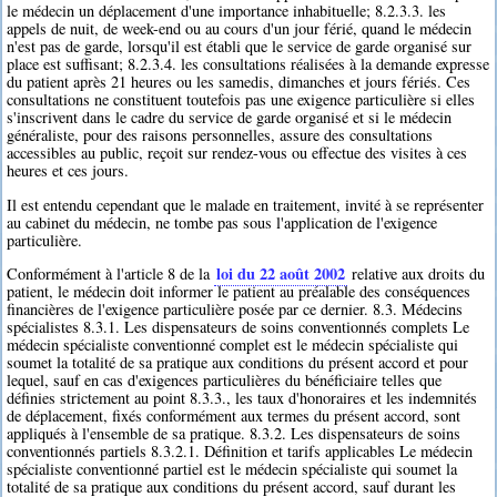
le médecin un déplacement d'une importance inhabituelle; 8.2.3.3. les
appels de nuit, de week-end ou au cours d'un jour férié, quand le médecin
n'est pas de garde, lorsqu'il est établi que le service de garde organisé sur
place est suffisant; 8.2.3.4. les consultations réalisées à la demande expresse
du patient après 21 heures ou les samedis, dimanches et jours fériés. Ces
consultations ne constituent toutefois pas une exigence particulière si elles
s'inscrivent dans le cadre du service de garde organisé et si le médecin
généraliste, pour des raisons personnelles, assure des consultations
accessibles au public, reçoit sur rendez-vous ou effectue des visites à ces
heures et ces jours.
Il est entendu cependant que le malade en traitement, invité à se représenter
au cabinet du médecin, ne tombe pas sous l'application de l'exigence
particulière.
loi du 22 août 2002
Conformément à l'article 8 de la
relative aux droits du
patient, le médecin doit informer le patient au préalable des conséquences
financières de l'exigence particulière posée par ce dernier. 8.3. Médecins
spécialistes 8.3.1. Les dispensateurs de soins conventionnés complets Le
médecin spécialiste conventionné complet est le médecin spécialiste qui
soumet la totalité de sa pratique aux conditions du présent accord et pour
lequel, sauf en cas d'exigences particulières du bénéficiaire telles que
définies strictement au point 8.3.3., les taux d'honoraires et les indemnités
de déplacement, fixés conformément aux termes du présent accord, sont
appliqués à l'ensemble de sa pratique. 8.3.2. Les dispensateurs de soins
conventionnés partiels 8.3.2.1. Définition et tarifs applicables Le médecin
spécialiste conventionné partiel est le médecin spécialiste qui soumet la
totalité de sa pratique aux conditions du présent accord, sauf durant les