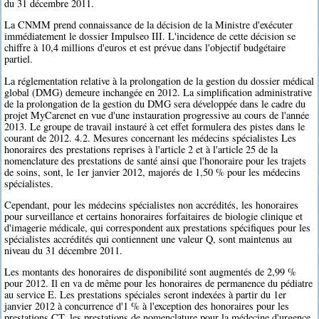
du 31 décembre 2011.
La CNMM prend connaissance de la décision de la Ministre d'exécuter
immédiatement le dossier Impulseo III. L'incidence de cette décision se
chiffre à 10,4 millions d'euros et est prévue dans l'objectif budgétaire
partiel.
La réglementation relative à la prolongation de la gestion du dossier médical
global (DMG) demeure inchangée en 2012. La simplification administrative
de la prolongation de la gestion du DMG sera développée dans le cadre du
projet MyCarenet en vue d'une instauration progressive au cours de l'année
2013. Le groupe de travail instauré à cet effet formulera des pistes dans le
courant de 2012. 4.2. Mesures concernant les médecins spécialistes Les
honoraires des prestations reprises à l'article 2 et à l'article 25 de la
nomenclature des prestations de santé ainsi que l'honoraire pour les trajets
de soins, sont, le 1er janvier 2012, majorés de 1,50 % pour les médecins
spécialistes.
Cependant, pour les médecins spécialistes non accrédités, les honoraires
pour surveillance et certains honoraires forfaitaires de biologie clinique et
d'imagerie médicale, qui correspondent aux prestations spécifiques pour les
spécialistes accrédités qui contiennent une valeur Q, sont maintenus au
niveau du 31 décembre 2011.
Les montants des honoraires de disponibilité sont augmentés de 2,99 %
pour 2012. Il en va de même pour les honoraires de permanence du pédiatre
au service E. Les prestations spéciales seront indexées à partir du 1er
janvier 2012 à concurrence d'1 % à l'exception des honoraires pour les
prestations CT, les prestations de nomenclature pour la médecine d'urgence