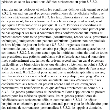
périodes et selon les conditions définies strictement au point 8.3.2.2.
Sauf durant les périodes et selon les conditions définies strictement au point
8.3.2.2, ou sauf en cas d'exigences particulières du bénéficiaire telles que
définies strictement au point 8.3.3, les taux d'honoraires et les indemnités
de déplacement, fixés conformément aux termes du présent accord, sont
appliqués à l'ensemble de sa pratique. 8.3.2.2. Périodes et conditions du
conventionnement partiel Le médecin spécialiste conventionné partiel peut
ne pas appliquer les taux d'honoraires fixés conformément aux termes du
présent accord pour toute prestation (consultations, rendez-vous, prestations
techniques,) uniquement aux patients ambulants (patients non hospitalisés
et hors hôpital de jour ou forfaits) : 8.3.2.2.1. organisés durant un
maximum de quatre fois par semaine par plage de maximum quatre heures
continues; 8.3.2.2.2. et pour autant que la moitié au moins du total de toutes
ses prestations aux patients ambulants soit effectuée aux taux d'honoraires
fixés conformément aux termes du présent accord sauf en cas d'exigences
particulières du bénéficiaire telles que définies strictement au point 8.3.3, et
à des heures qui conviennent normalement aux bénéficiaires de l'assurance
soins de santé; 8.3.2.2.3. et pour autant que le médecin spécialiste assure,
sur chacun des sites éventuels d'exercice de sa pratique, une plage d'accès
pour des prestations aux patients ambulants aux taux d'honoraires fixés
conformément aux termes du présent accord sauf en cas d'exigences
particulières du bénéficiaire telles que définies strictement au point 8.3.3.
8.3.3. Exigences particulières du bénéficiaire Pour l'application du présent
accord pour les médecins spécialistes, les exigences particulières du
bénéficiaire sont strictement définies comme suit : 8.3.3.1. le séjour
hospitalier en chambre particulière demandé par ou pour le bénéficiaire pour
des raisons de convenances personnelles; 8.3.3.2. les appels à domicile,