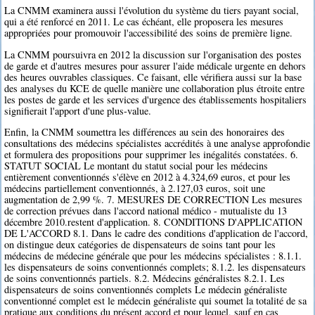
La CNMM examinera aussi l'évolution du système du tiers payant social,
qui a été renforcé en 2011. Le cas échéant, elle proposera les mesures
appropriées pour promouvoir l'accessibilité des soins de première ligne.
La CNMM poursuivra en 2012 la discussion sur l'organisation des postes
de garde et d'autres mesures pour assurer l'aide médicale urgente en dehors
des heures ouvrables classiques. Ce faisant, elle vérifiera aussi sur la base
des analyses du KCE de quelle manière une collaboration plus étroite entre
les postes de garde et les services d'urgence des établissements hospitaliers
signifierait l'apport d'une plus-value.
Enfin, la CNMM soumettra les différences au sein des honoraires des
consultations des médecins spécialistes accrédités à une analyse approfondie
et formulera des propositions pour supprimer les inégalités constatées. 6.
STATUT SOCIAL Le montant du statut social pour les médecins
entièrement conventionnés s'élève en 2012 à 4.324,69 euros, et pour les
médecins partiellement conventionnés, à 2.127,03 euros, soit une
augmentation de 2,99 %. 7. MESURES DE CORRECTION Les mesures
de correction prévues dans l'accord national médico - mutualiste du 13
décembre 2010.restent d'application. 8. CONDITIONS D'APPLICATION
DE L'ACCORD 8.1. Dans le cadre des conditions d'application de l'accord,
on distingue deux catégories de dispensateurs de soins tant pour les
médecins de médecine générale que pour les médecins spécialistes : 8.1.1.
les dispensateurs de soins conventionnés complets; 8.1.2. les dispensateurs
de soins conventionnés partiels. 8.2. Médecins généralistes 8.2.1. Les
dispensateurs de soins conventionnés complets Le médecin généraliste
conventionné complet est le médecin généraliste qui soumet la totalité de sa
pratique aux conditions du présent accord et pour lequel, sauf en cas