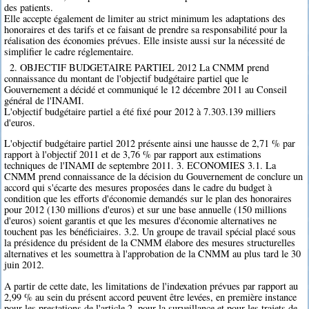
des patients.
Elle accepte également de limiter au strict minimum les adaptations des
honoraires et des tarifs et ce faisant de prendre sa responsabilité pour la
réalisation des économies prévues. Elle insiste aussi sur la nécessité de
simplifier le cadre réglementaire.
2. OBJECTIF BUDGETAIRE PARTIEL 2012 La CNMM prend
connaissance du montant de l'objectif budgétaire partiel que le
Gouvernement a décidé et communiqué le 12 décembre 2011 au Conseil
général de l'INAMI.
L'objectif budgétaire partiel a été fixé pour 2012 à 7.303.139 milliers
d'euros.
L'objectif budgétaire partiel 2012 présente ainsi une hausse de 2,71 % par
rapport à l'objectif 2011 et de 3,76 % par rapport aux estimations
techniques de l'INAMI de septembre 2011. 3. ECONOMIES 3.1. La
CNMM prend connaissance de la décision du Gouvernement de conclure un
accord qui s'écarte des mesures proposées dans le cadre du budget à
condition que les efforts d'économie demandés sur le plan des honoraires
pour 2012 (130 millions d'euros) et sur une base annuelle (150 millions
d'euros) soient garantis et que les mesures d'économie alternatives ne
touchent pas les bénéficiaires. 3.2. Un groupe de travail spécial placé sous
la présidence du président de la CNMM élabore des mesures structurelles
alternatives et les soumettra à l'approbation de la CNMM au plus tard le 30
juin 2012.
A partir de cette date, les limitations de l'indexation prévues par rapport au
2,99 % au sein du présent accord peuvent être levées, en première instance
pour les prestations de l'article 2, pour la surveillance et pour les trajets de