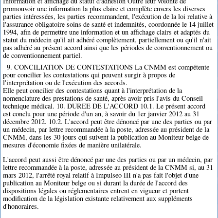
Information et affichage du statut d'adhésion Outre leur volonté de
promouvoir une information la plus claire et complète envers les diverses
parties intéressées, les parties recommandent, l'exécution de la loi relative à
l'assurance obligatoire soins de santé et indemnités, coordonnée le 14 juillet
1994, afin de permettre une information et un affichage clairs et adaptés du
statut du médecin qu'il ait adhéré complètement, partiellement ou qu'il n'ait
pas adhéré au présent accord ainsi que les périodes de conventionnement ou
de conventionnement partiel.
9. CONCILIATION DE CONTESTATIONS La CNMM est compétente
pour concilier les contestations qui peuvent surgir à propos de
l'interprétation ou de l'exécution des accords.
Elle peut concilier des contestations quant à l'interprétation de la
nomenclature des prestations de santé, après avoir pris l'avis du Conseil
technique médical. 10. DUREE DE L'ACCORD 10.1. Le présent accord
est conclu pour une période d'un an, à savoir du 1er janvier 2012 au 31
décembre 2012. 10.2. L'accord peut être dénoncé par une des parties ou par
un médecin, par lettre recommandée à la poste, adressée au président de la
CNMM, dans les 30 jours qui suivent la publication au Moniteur belge de
mesures d'économie fixées de manière unilatérale.
L'accord peut aussi être dénoncé par une des parties ou par un médecin, par
lettre recommandée à la poste, adressée au président de la CNMM si, au 31
mars 2012, l'arrêté royal relatif à Impulseo III n'a pas fait l'objet d'une
publication au Moniteur belge ou si durant la durée de l'accord des
dispositions légales ou réglementaires entrent en vigueur et portent
modification de la législation existante relativement aux suppléments
d'honoraires.