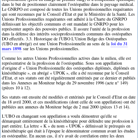
dans le but de positionner clairement l'ostéopathie dans le paysage médical.
Le GNRPO est composé de toutes les Unions professionnelles requérantes
qui sont reconnues par le Conseil d'Etat et par le Ministère de la Santé. Les
Unions Professionnelles requérantes ont adhéré à la Charte du GNRPO
définissant les objectifs communs et ont mandaté le GNRPO pour les
représenter auprès des pouvoirs publics. Il assure l'unité de la profession
dans la défense des intérêts socioprofessionnels communs des ostéopathes
DO effectifs. 3.3. Historique de l'UBO L'Union Belge des Ostéopathes
loi du 31
(UBO en abrégé) est une Union Professionnelle au sens de la
mars 1898
sur les Unions professionnelles.
Comme les autres Unions Professionnelles actives dans le milieu, elle est
représentative de la profession de l'ostéopathie. Sous son appellation
d'origine d' « Union Professionnelle des ostéopathes diplômés, diplômés en
kinésithérapie », en abrégé « UPOK », elle a été reconnue par le Conseil
d'Etat, et ses statuts ont été régulièrement entérinés par ce dernier et publiés
dans les Annexes au Moniteur belge du 29 novembre 1996 (acte n° 149)
(pièces 10 à 12).
Ses statuts ont ensuite été modifiés et entérinés par le Conseil d'Etat en date
du 18 avril 2000, et ces modifications (dont celle de son appellation) ont été
publiées aux annexes du Moniteur belge du 2 mai 2000 (pièces 13 et 14).
L'UBO en changeant son appellation a voulu démontrer qu'elle se
démarquait entièrement de la kinésithérapie pour défendre une profession à
part entière. La lettre « K » du nom « UPOK » définissait le prérequis en
kinésithérapie qui était à l'époque le dénominateur commun avant les études
en ostéopathie. En aucun cas, il n'y avait de corrélation entre les deux