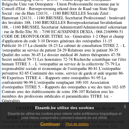
Belgische Unie van Osteopaten - Union Professionnelle reconnue par le
Conseil d'Etat - Beroepsverening erkend door de Raad van State Siege
Social : rue du Ham 124131, - 1180 BRUXELLES Sociale Zetel :
Hamstraat 124131, - 1180 BRUSSEL Secrétariat Professionnel : boulevard
des lnvalides 188, 1160 BRUXELLES Beroepssekretariaat Invalidenlaan
188, - 1160 BRUSSEL Secrétariat Administratif/Administratief sekretariaat
: rue de Belle-Tête 30, - 7190 ECAUSSINNES DEXIA : 068-2160990-51
CODE DE DEONTOLOGIE TITRE 1er.- Généralités 1-2 Objet et champ
d'application du code 3-10 Devoirs généraux des ostéopathes 11-15
Publicité 16-17 La clientèle 18-23 Le cabinet de consultation TITRE 2. - L
'osteopathie au service du patient 24-29 Relations avec le patient 30-35
Qualité des soins 36-45 Le dossier médical 46 Autres thérapeutes 47-58
Secret médical 59-71 Les honoraires 72-74 Recherche scientifique sur l'être
humain TITRE 3. - L 'osteopathie au service de la collectivite 75-79 La
responsabilité sociale et économique de l'ostéopathe 80-81 L'ostéopathie
préventive 82-85 Continuité des soins, service de garde et aide urgente 86-
90 Expertises TITRE 4. - Rapports entre osteopathes 91-95 La
confraternité 96-99 L'ostéopathe remplaçant 100-101 Association
d'ostéopathes TITRE 5. - Rapports des osteopathes a vec des tiers 102-105
Contrats avec des établissements de soins 106-107 Relation avec les
membres des professions m6dicales et paramédicales TITRE 1er. -
Généralités
x
CHAPITRE 1er. - Objet et champ d'application du code
Etaamb.be utilise des cookies
Etaamb.be utilise les cookies pour retenir votre préférence linguistique et
Article 1er.
La déontologie de la Médecine Ostéopathique est
pour mieux comprendre comment etaamb.be est utilisé.
l'ensemble des principes, des règles et des usages que tout ostéopathe doit
Continuer
Plus de details
observer ou dont il doit s'inspirer dans l'exercice de sa profession. Ces