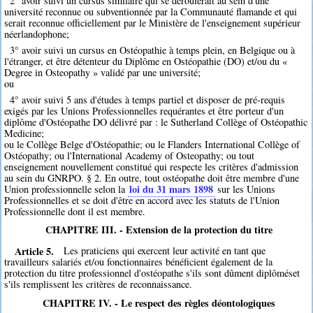
2° avoir suivi un cursus similaire qui se déroulerait au sein d'une
université reconnue ou subventionnée par la Communauté flamande et qui
serait reconnue officiellement par le Ministère de l'enseignement supérieur
néerlandophone;
3° avoir suivi un cursus en Ostéopathie à temps plein, en Belgique ou à
l'étranger, et être détenteur du Diplôme en Ostéopathie (DO) et/ou du «
Degree in Osteopathy » validé par une université;
ou
4° avoir suivi 5 ans d'études à temps partiel et disposer de pré-requis
exigés par les Unions Professionnelles requérantes et être porteur d'un
diplôme d'Ostéopathe DO délivré par : le Sutherland Collège of Ostéopathic
Medicine;
ou le Collège Belge d'Ostéopathie; ou le Flanders International Collège of
Ostéopathy; ou l'International Academy of Osteopathy; ou tout
enseignement nouvellement constitué qui respecte les critères d'admission
au sein du GNRPO. § 2. En outre, tout ostéopathe doit être membre d'une
loi du 31 mars 1898
Union professionnelle selon la
sur les Unions
Professionnelles et se doit d'être en accord avec les statuts de l'Union
Professionnelle dont il est membre.
CHAPITRE III. - Extension de la protection du titre
Article 5.
Les praticiens qui exercent leur activité en tant que
travailleurs salariés et/ou fonctionnaires bénéficient également de la
protection du titre professionnel d'ostéopathe s'ils sont dûment diplôméset
s'ils remplissent les critères de reconnaissance.
CHAPITRE IV. - Le respect des règles déontologiques