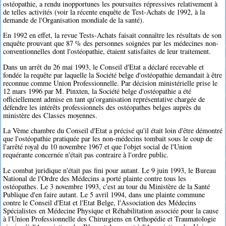
ostéopathie, a rendu inopportunes les poursuites répressives relativement à
de telles activités (voir la récente enquête de Test-Achats de 1992, à la
demande de l'Organisation mondiale de la santé).
En 1992 en effet, la revue Tests-Achats faisait connaître les résultats de son
enquête prouvant que 87 % des personnes soignées par les médecines non-
conventionnelles dont l'ostéopathie, étaient satisfaites de leur traitement.
Dans un arrêt du 26 mai 1993, le Conseil d'Etat a déclaré recevable et
fondée la requête par laquelle la Société belge d'ostéopathie demandait à être
reconnue comme Union Professionnelle. Par décision ministérielle prise le
12 mars 1996 par M. Pinxten, la Société belge d'ostéopathie a été
officiellement admise en tant qu'organisation représentative chargée de
défendre les intérêts professionnels des ostéopathes belges auprès du
ministère des Classes moyennes.
La Vème chambre du Conseil d'Etat a précisé qu'il était loin d'être démontré
que l'ostéopathie pratiquée par les non-médecins tombait sous le coup de
l'arrêté royal du 10 novembre 1967 et que l'objet social de l'Union
requérante concernée n'était pas contraire à l'ordre public.
Le combat juridique n'était pas fini pour autant. Le 9 juin 1993, le Bureau
National de l'Ordre des Médecins a porté plainte contre tous les
ostéopathes. Le 3 novembre 1993, c'est au tour du Ministère de la Santé
Publique d'en faire autant. Le 5 avril 1994, dans une plainte commune
contre le Conseil d'Etat et l'Etat Belge, l'Association des Médecins
Spécialistes en Médecine Physique et Réhabilitation associée pour la cause
à l'Union Professionnelle des Chirurgiens en Orthopédie et Traumatologie