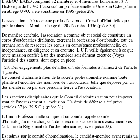
L'ABOC-BAKO comprend 32 membres et 4 membres honoraires. 3.7.
Historique de l'UVO L'association professionnelle « Unie van Osteopaten »,
en abrégé UVO, a été constituée en 1996 (pièce 29).
L'association a été reconnue par la décision du Conseil d'Etat, telle que
publiée dans le Moniteur belge du 20 décembre 1996 (pièce 30).
De manière générale, l'association a comme objet social de constituer un
corps d'ostéopathes diplômés, exerçant la profession d'ostéopathe, tout en
prenant soin de respecter les requis en compétence professionnelle, en
indépendance, en diligence et en droiture. L'U.P. veille également à ce que
toute mission confiée à un des membres soit dûment exécutée (Voyez
l'article 4 des statuts, dont copie en pièce
29. Des engagements plus détaillés ont été formulés à l'alinéa 2 de l'article
4 précité.
Le conseil d'administration de la société professionnelle examine toute
plainte à l'encontre des membres de l'association, telle que déposée par un
des membres ou par une personne tierce à l'association.
Les sanctions disciplinaires que le Conseil d'administration peut imposer
vont de l'avertissement à l'exclusion. Un droit de défense a été prévu
(articles 37 jo. 39 S.C.) (pièce 31).
L'Union Professionnelle comprend un comité, appelé comité
d'homologation, se chargeant de la reconnaissance de nouveaux membres
(art. 1er du Règlement de l'ordre intérieur repris en pièce 32).
Est admis par le comité d'homologation, le candidat-membre ayant remis un