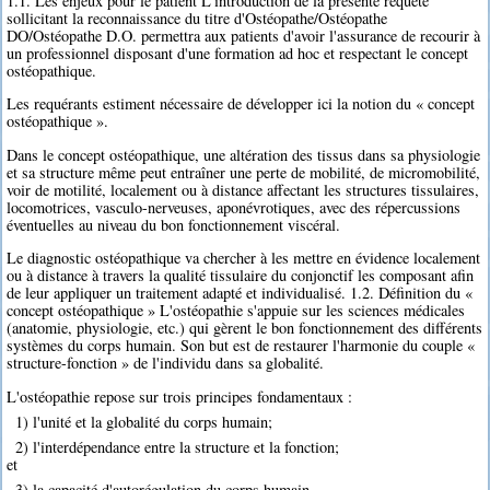
1.1. Les enjeux pour le patient L'introduction de la présente requête
sollicitant la reconnaissance du titre d'Ostéopathe/Ostéopathe
DO/Ostéopathe D.O. permettra aux patients d'avoir l'assurance de recourir à
un professionnel disposant d'une formation ad hoc et respectant le concept
ostéopathique.
Les requérants estiment nécessaire de développer ici la notion du « concept
ostéopathique ».
Dans le concept ostéopathique, une altération des tissus dans sa physiologie
et sa structure même peut entraîner une perte de mobilité, de micromobilité,
voir de motilité, localement ou à distance affectant les structures tissulaires,
locomotrices, vasculo-nerveuses, aponévrotiques, avec des répercussions
éventuelles au niveau du bon fonctionnement viscéral.
Le diagnostic ostéopathique va chercher à les mettre en évidence localement
ou à distance à travers la qualité tissulaire du conjonctif les composant afin
de leur appliquer un traitement adapté et individualisé. 1.2. Définition du «
concept ostéopathique » L'ostéopathie s'appuie sur les sciences médicales
(anatomie, physiologie, etc.) qui gèrent le bon fonctionnement des différents
systèmes du corps humain. Son but est de restaurer l'harmonie du couple «
structure-fonction » de l'individu dans sa globalité.
L'ostéopathie repose sur trois principes fondamentaux :
1) l'unité et la globalité du corps humain;
2) l'interdépendance entre la structure et la fonction;
et
3) la capacité d'autorégulation du corps humain.