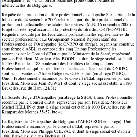
Osteopaten »; et « L'Union nationale des professions libérales et
intellectuelles de Belgique ».
Requête de la protection du titre professionnel d'ostéopathe Sur la base de la
loi cadre du 24 septembre 2006 relative au port du titre professionnel d'une
profession intellectuelle prestataire de services. (M.B. 16 novembre 2006)
Projet d'arrêté royal accordant la protection du titre de : OSTEOPATHE
Requête introduite par les fédérations professionnelles représentatives du
secteur professionnel : Le Groupement National Représentatif des
Professionnels de l'Ostéopathie (le GNRPO en abrégé), organisme constitué
sous forme d'ASBL et composé des cinq Unions Professionnelles
reconnues par le Conseil d'Etat et par le Ministère de la Santé, représenté
par son Président, Monsieur Alex BOON , et dont le siège social est établi
à 1160 Bruxelles, 188 boulevard des Invalides (les cinq Unions
Professionnelles, qui peuvent être contactées au siège social du GNRPO,
sont les suivantes : L'Union Belge des Ostéopathes (en abrégé l'UBO),
Union Professionnelle reconnue par le Conseil d'Etat, représentée par son
Président, Monsieur Jean RUWET et dont le siège social est établi à 1180
Bruxelles, rue du Ham 124/31;
La Société Belge d'Ostéopathie (en abrégé la SBO), Union Professionnelle
reconnue par le Conseil d'Etat, représentée par son Président, Monsieur
Michel HELLIN et dont le siège social est établi à 1000 Bruxelles, rue du
Rempart des Moines 55-57, bte 4;
Le Registre des Ostéopathes de Belgique, (l'ABRO-ROB en abrégé), Union
Professionnelle reconnue par le Conseil d'Etat, représenté par son
Président, Monsieur Philippe CHEVAL et dont le siège social est établi à
1080 Bruxelles, rue des Fuchsias 11;