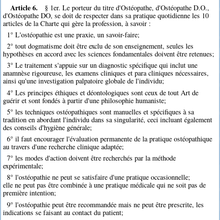
Article 6.
§ 1er. Le porteur du titre d'Ostéopathe, d'Ostéopathe D.O.,
d'Ostéopathe DO, se doit de respecter dans sa pratique quotidienne les 10
articles de la Charte qui gère la profession, à savoir :
1° L'ostéopathie est une praxie, un savoir-faire;
2° tout dogmatisme doit être exclu de son enseignement, seules les
hypothèses en accord avec les sciences fondamentales doivent être retenues;
3° Le traitement s'appuie sur un diagnostic spécifique qui inclut une
anamnèse rigoureuse, les examens cliniques et para cliniques nécessaires,
ainsi qu'une investigation palpatoire globale de l'individu;
4° Les principes éthiques et déontologiques sont ceux de tout Art de
guérir et sont fondés à partir d'une philosophie humaniste;
5° les techniques ostéopathiques sont manuelles et spécifiques à sa
tradition en abordant l'individu dans sa singularité, ceci incluant également
des conseils d'hygiène générale;
6° il faut encourager l'évaluation permanente de la pratique ostéopathique
au travers d'une recherche clinique adaptée;
7° les modes d'action doivent être recherchés par la méthode
expérimentale;
8° l'ostéopathie ne peut se satisfaire d'une pratique occasionnelle;
elle ne peut pas être combinée à une pratique médicale qui ne soit pas de
première intention;
9° l'ostéopathie peut être recommandée mais ne peut être prescrite, les
indications se faisant au contact du patient;