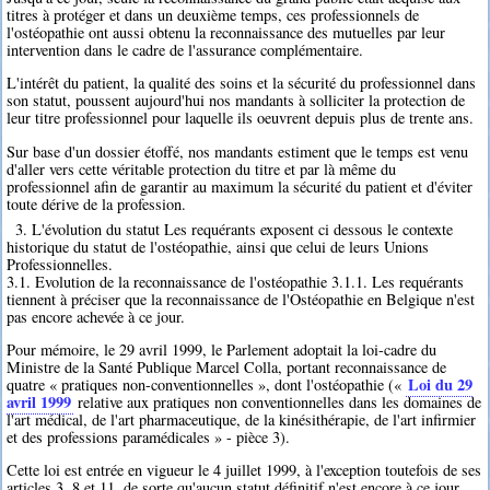
titres à protéger et dans un deuxième temps, ces professionnels de
l'ostéopathie ont aussi obtenu la reconnaissance des mutuelles par leur
intervention dans le cadre de l'assurance complémentaire.
L'intérêt du patient, la qualité des soins et la sécurité du professionnel dans
son statut, poussent aujourd'hui nos mandants à solliciter la protection de
leur titre professionnel pour laquelle ils oeuvrent depuis plus de trente ans.
Sur base d'un dossier étoffé, nos mandants estiment que le temps est venu
d'aller vers cette véritable protection du titre et par là même du
professionnel afin de garantir au maximum la sécurité du patient et d'éviter
toute dérive de la profession.
3. L'évolution du statut Les requérants exposent ci dessous le contexte
historique du statut de l'ostéopathie, ainsi que celui de leurs Unions
Professionnelles.
3.1. Evolution de la reconnaissance de l'ostéopathie 3.1.1. Les requérants
tiennent à préciser que la reconnaissance de l'Ostéopathie en Belgique n'est
pas encore achevée à ce jour.
Pour mémoire, le 29 avril 1999, le Parlement adoptait la loi-cadre du
Ministre de la Santé Publique Marcel Colla, portant reconnaissance de
Loi du 29
quatre « pratiques non-conventionnelles », dont l'ostéopathie («
avril 1999
relative aux pratiques non conventionnelles dans les domaines de
l'art médical, de l'art pharmaceutique, de la kinésithérapie, de l'art infirmier
et des professions paramédicales » - pièce 3).
Cette loi est entrée en vigueur le 4 juillet 1999, à l'exception toutefois de ses
articles 3, 8 et 11, de sorte qu'aucun statut définitif n'est encore à ce jour