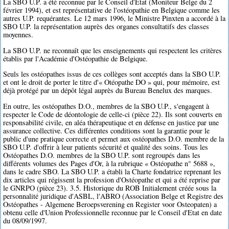
La SBO U.P. a été reconnue par le Conseil d'Etat (Moniteur Belge du 2
février 1994), et est représentative de l'ostéopathie en Belgique comme les
autres U.P. requérantes. Le 12 mars 1996, le Ministre Pinxten a accordé à la
SBO U.P. la représentation auprès des organes consultatifs des classes
moyennes.
La SBO U.P. ne reconnaît que les enseignements qui respectent les critères
établis par l'Académie d'Ostéopathie de Belgique.
Seuls les ostéopathes issus de ces collèges sont acceptés dans la SBO U.P.
et ont le droit de porter le titre d'« Otéopathe DO » qui, pour mémoire, est
déjà protégé par un dépôt légal auprès du Bureau Benelux des marques.
En outre, les ostéopathes D.O., membres de la SBO U.P., s'engagent à
respecter le Code de déontologie de celle-ci (pièce 22). Ils sont couverts en
responsabilité civile, en aléa thérapeutique et en défense en justice par une
assurance collective. Ces différentes conditions sont la garantie pour le
public d'une pratique correcte et permet aux ostéopathes D.O. membre de la
SBO U.P. d'offrir à leur patients sécurité et qualité des soins. Tous les
Ostéopathes D.O. membres de la SBO U.P. sont regroupés dans les
différents volumes des Pages d'Or, à la rubrique « Ostéopathe n° 5688 »,
dans le cadre SBO. La SBO U.P. a établi la Charte fondatrice reprenant les
dix articles qui régissent la profession d'Ostéopathe et qui a été reprise par
le GNRPO (pièce 23). 3.5. Historique du ROB Initialement créée sous la
personnalité juridique d'ASBL, l'ABRO (Association Belge et Registre des
Ostéopathes - Algemene Beroepsverening en Register voor Osteopaten) a
obtenu celle d'Union Professionnelle reconnue par le Conseil d'Etat en date
du 08/09/1997.