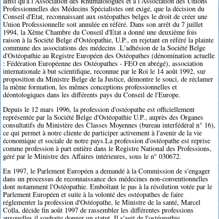
ainsi qu'à l'Association des Rhumatologues et à l'Association des Unions
Professionnelles des Médecins Spécialistes ont exigé, que la décision du
Conseil d'Etat, reconnaissant aux ostéopathes belges le droit de créer une
Union Professionnelle soit annulée en référé. Dans son arrêt du 7 juillet
1994, la Xème Chambre du Conseil d'Etat a donné une deuxième fois
raison à la Société Belge d'Ostéopathie, U.P., en rejetant en référé la plainte
commune des associations des médecins .L'adhésion de la Société Belge
d'Ostéopathie au Registre Européen des Ostéopathes (dénomination actuelle
: Fédération Européenne des Ostéopathes - FEO en abrégé), association
internationale à but scientifique, reconnue par le Roi le 14 août 1992, sur
proposition du Ministre Belge de la Justice, démontre le souci, de réclamer
la même formation, les mêmes conceptions professionnelles et
déontologiques dans les différents pays du Conseil de l'Europe.
Depuis le 12 mars 1996, la profession d'ostéopathe est officiellement
représentée par la Société Belge d'Ostéopathie U.P., auprès des Organes
consultatifs du Ministère des Classes Moyennes (bureau interfédéral n° 16),
ce qui permet à notre cliente de participer activement à l'avenir de la vie
économique et sociale de notre pays.La profession d'ostéopathe est reprise
comme profession à part entière dans le Registre National des Professions,
géré par le Ministre des Affaires intérieures, sous le n° 030672.
En 1997, le Parlement Européen a demandé à la Commission de s'engager
dans un processus de reconnaissance des médecines non-conventionnelles
dont notamment l'Ostéopathie. Emboîtant le pas à la résolution votée par le
Parlement Européen et suite à la volonté des ostéopathes de faire
réglementer la profession d'Ostéopathe, le Ministre de la santé, Marcel
Colla, décide fin août 1997 de rassembler les différentes professions
auxquelles il souhaite donner un statut. Il s'agit de l'ostéopathie,