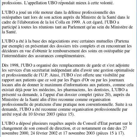
professions. L'appellation UBO répondait mieux à cette volonté.
L'UBO a joué un rôle moteur dans la défense professionnelle des
ostéopathes tant lors de son action auprès du Ministre de la Santé dans le
cadre de l'élaboration de la loi Colla en 1999. A cet égard, l'UBO a
participé à toutes les réunions tant au Parlement qu'au sein du Ministère de
la Santé.
L'UBO a été à la base des négociations avec certaines mutuelles (Partena
par exemple) en présentant des dossiers très complets et en rencontrant les
décideurs en vue d'obtenir le remboursement des soins en ostéopathie par
l'intermédiaire des assurances complémentaires.
Dès 1998, l'UBO a organisé des remplacements de garde et s'est adjointe
les services d'un secrétariat indépendant afin d'avoir une gestion optimalisée
et professionnelle de l'U.P. Ainsi, l'UBO s'est offerte une visibilité par
rapport aux patients que ce soit par les Pages d'Or ou par les journaux
locaux afin de donner le maximum d'informations aux patients, comme cela
existait déjà pour les médecins, les pharmaciens, les dentistes, L'UBO a
présenté sa demande, à l'appui d'un dossier complet (pièce 20), auprès du
Ministère de la Santé afin d'être reconnue comme organisation
professionnelle de praticiens d'une pratique non conventionnelle. Suite à sa
demande, l'UBO a été reconnue comme organisation professionnelle par
arrêté royal du 10 février 2003 (pièce 15).
L'UBO a déposé plusieurs requêtes auprès du Conseil d'Etat portant sur le
changement de son conseil de direction, et ce notamment en date des 27
novembre 2000, 24 février 2002 et 17 novembre 2003 (pièces 15 à 17).