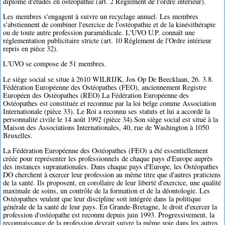
diplôme d'études en ostéopathie (art. 2 Règlement de l'ordre intérieur).
Les membres s'engagent à suivre un recyclage annuel. Les membres
s'abstiennent de combiner l'exercice de l'ostéopathie et de la kinésithérapie
ou de toute autre profession paramédicale. L'UVO U.P. connaît une
réglementation publicitaire stricte (art. 10 Règlement de l'Ordre intérieur
repris en pièce 32).
L'UVO se compose de 51 membres.
Le siège social se situe à 2610 WILRIJK, Jos Op De Beecklaan, 26. 3.8.
Fédération Européenne des Ostéopathes (FEO), anciennement Registre
Européen des Ostéopathes (REO) La Fédération Européenne des
Ostéopathes est constituée et reconnue par la loi belge comme Association
Internationale (pièce 33). Le Roi a reconnu ses statuts et lui a accordé la
personnalité civile le 14 août 1992 (pièce 34).Son siège social est situé à la
Maison des Associations Internationales, 40, rue de Washington à 1050
Bruxelles.
La Fédération Européenne des Ostéopathes (FEO) a été essentiellement
créée pour représenter les professionnels de chaque pays d'Europe auprès
des instances supranationales. Dans chaque pays d'Europe, les Ostéopathes
DO cherchent à exercer leur profession au même titre que d'autres praticiens
de la santé. Ils proposent, en corollaire de leur liberté d'exercice, une qualité
maximale de soins, un contrôle de la formation et de la déontologie. Les
Ostéopathes veulent que leur discipline soit intégrée dans la politique
générale de la santé de leur pays. En Grande-Bretagne, le droit d'exercer la
profession d'ostéopathe est reconnu depuis juin 1993. Progressivement, la
reconnaissance de la profession devrait suivre la même voie dans les autres