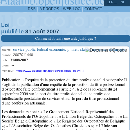
^
-
FR
NL
RSS
A PROPOS
WEB LOG
CONTACT
Loi
publié le
31
août
2007
Comment obtenir une aide juridique ?
service public federal economie, p.m.e., classes moyennes et energie
source
2007011440
numac
31/08/2007
pub.
--
prom.
moniteur
https://www.ejustice.just.fgov.be/cgi/article_body(...)
Publication. - Requête de la protection du titre professionnel d'ostéopathe Il
s'agit de la publication d'une requête de la protection du titre professionnel
d'ostéopathe faite conformément à l'article 4, § 2 de la loi-cadre du 24
septembre 2006 sur le port du titre professionnel d'une profession
intellectuelle prestataire de services et sur le port du titre professionnel
d'une profession artisanale.
Les demandeurs sont : « Le Groupement National Représentatif des
Professionnels de l'Ostéopathie »; « L'Union Belge des Ostéopathes »; « La
Société Belge d'Ostéopathie »; « Le Registre des Ostéopathes de Belgique
»; « L'Association Belge des Ostéopathes Classiques »; « L'Unie van