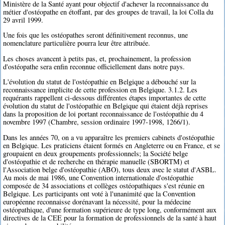
Ministère de la Santé ayant pour objectif d'achever la reconnaissance du
métier d'ostéopathe en étoffant, par des groupes de travail, la loi Colla du
29 avril 1999.
Une fois que les ostéopathes seront définitivement reconnus, une
nomenclature particulière pourra leur être attribuée.
Les choses avancent à petits pas, et, prochainement, la profession
d'ostéopathe sera enfin reconnue officiellement dans notre pays.
L'évolution du statut de l'ostéopathie en Belgique a débouché sur la
reconnaissance implicite de cette profession en Belgique. 3.1.2. Les
requérants rappellent ci-dessous différentes étapes importantes de cette
évolution du statut de l'ostéopathie en Belgique qui étaient déjà reprises
dans la proposition de loi portant reconnaissance de l'ostéopathie du 4
novembre 1997 (Chambre, session ordinaire 1997-1998, 1266/1).
Dans les années 70, on a vu apparaître les premiers cabinets d'ostéopathie
en Belgique. Les praticiens étaient formés en Angleterre ou en France, et se
groupaient en deux groupements professionnels; la Société belge
d'ostéopathie et de recherche en thérapie manuelle (SBORTM) et
l'Association belge d'ostéopathie (ABO), tous deux avec le statut d'ASBL.
Au mois de mai 1986, une Convention internationale d'ostéopathie
composée de 34 associations et collèges ostéopathiques s'est réunie en
Belgique. Les participants ont voté à l'unanimité que la Convention
européenne reconnaisse dorénavant la nécessité, pour la médecine
ostéopathique, d'une formation supérieure de type long, conformément aux
directives de la CEE pour la formation de professionnels de la santé à haut