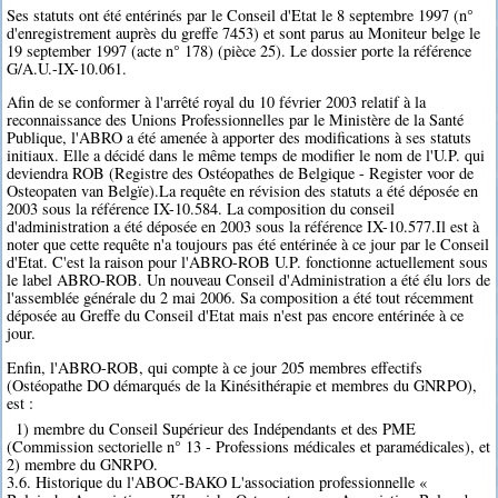
Ses statuts ont été entérinés par le Conseil d'Etat le 8 septembre 1997 (n°
d'enregistrement auprès du greffe 7453) et sont parus au Moniteur belge le
19 september 1997 (acte n° 178) (pièce 25). Le dossier porte la référence
G/A.U.-IX-10.061.
Afin de se conformer à l'arrêté royal du 10 février 2003 relatif à la
reconnaissance des Unions Professionnelles par le Ministère de la Santé
Publique, l'ABRO a été amenée à apporter des modifications à ses statuts
initiaux. Elle a décidé dans le même temps de modifier le nom de l'U.P. qui
deviendra ROB (Registre des Ostéopathes de Belgique - Register voor de
Osteopaten van Belgïe).La requête en révision des statuts a été déposée en
2003 sous la référence IX-10.584. La composition du conseil
d'administration a été déposée en 2003 sous la référence IX-10.577.Il est à
noter que cette requête n'a toujours pas été entérinée à ce jour par le Conseil
d'Etat. C'est la raison pour l'ABRO-ROB U.P. fonctionne actuellement sous
le label ABRO-ROB. Un nouveau Conseil d'Administration a été élu lors de
l'assemblée générale du 2 mai 2006. Sa composition a été tout récemment
déposée au Greffe du Conseil d'Etat mais n'est pas encore entérinée à ce
jour.
Enfin, l'ABRO-ROB, qui compte à ce jour 205 membres effectifs
(Ostéopathe DO démarqués de la Kinésithérapie et membres du GNRPO),
est :
1) membre du Conseil Supérieur des Indépendants et des PME
(Commission sectorielle n° 13 - Professions médicales et paramédicales), et
2) membre du GNRPO.
3.6. Historique du l'ABOC-BAKO L'association professionnelle «