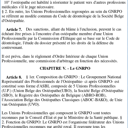
10° l'ostéopathe est habilité à réorienter le patient vers d'autres professions
médicales s'il le juge nécessaire.
§ 2. En outre, les Unions Professionnelles regroupées au sein du GNRPO
se réfèrent au modèle commun du Code de déontologie de la Société Belge
d'Ostéopathie.
Article 7.
Des sanctions, allant du blâme à l'exclusion, peuvent le cas
échéant être prises à l'encontre d'un ostéopathe membre d'une Union
Professionnelle par la Commission d'Ethique qui se base sur le Code de
déontologie, l'étude du dossier présenté et les droits de la défense du
contrevenant.
Il est prévu, dans le règlement d'Ordre Intérieur de chaque Union
Professionnelle, une commission d'arbitrage en fonction des nécessités.
CHAPITRE V. - Le GNRPO
Article 8.
§ 1er. Composition du GNRPO : Le Groupement National
Représentatif des Professionnels de l'Ostéopathie- ci après GNRPO- est
constitué sous forme d'ASBL composée de 5 Unions Professionnelles
(U.P.) (Union Belge des Ostéopathe(UBO), la Société Belge d'Ostéopathie
(SBO), le Registre des Ostéopathes de Belgique (ABRO-ROB),
l'Association Belge des Ostéopathes Classiques (ABOC-BAKO), de Unie
van Ostéopaten (UVO).
Les Unions Professionnelles qui composent le GNRPO sont toutes
reconnues par le Conseil d'Etat et par le Ministère de la Santé publique. §
2. Fonction du GNRPO: Le GNRPO est l'organisme fédérateur des Unions
Professionnelles reconnues par arrêté royal. Il regroupe tous les