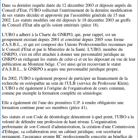
Dans sa dernière requête datée du 12 décembre 2003 et déposée auprès du
Conseil d'Etat, l'UBO sollicitait l'entérinement de la dernière modification
de ses statuts décidée et approuvée par l'assemblée générale du 15 mai
2002. Les statuts modifiés ont été déposés le 18 décembre 2003 au greffe
du Conseil d'Etat afin qu'ils soient entérinés (pièce 18).
L'UBO a adhéré à la Charte du GNRPO, qui, pour rappel, est un
groupement existant depuis 2001 et constitué depuis 2005 sous forme
d'A.S.B.L., et qui est composé des Unions Professionnelles reconnues par
le Conseil d'Etat et par le Ministère de la Santé. L'UBO, membre du
GNRPO, s'est en effet attachée à donner une personnalité juridique au
GNRPO en rédigeant les statuts de celui-ci et en les déposant en vue de leur
publication au Moniteur belge. C'est ainsi qu'en recouvrant le statut
d'A.S.B.L., le GNRPO a acquis une personnalité juridique propre.
En 2002, l'UBO a également proposé de participer au financement de la
recherche en ostéopathie au sein de l'ULB (service du Professeur Klein).
L'UBO a été également à l'origine de l'organisation de cours commun,
comme par exemple la formation complète en sémiologie.
Elle a également été l'une des premières U.P. à rendre obligatoire une
formation continue pour ses membres (pièce 41).
Ses statuts et son Code de déontologie démontrent à quel point, l'UBO a la
volonté de défendre une profession de haut niveau. L'organisation
performante de son Conseil d'administration, la création d'une Commission
d'Ethique, sa collaboration avec un cabinet juridique, son secrétariat
permanent, l'assurance groupe RC professionnelle souscrite au bénéfice de