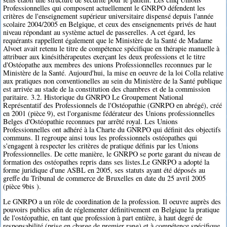
Professionnelles qui composent actuellement le GNRPO défendent les
critères de l'enseignement supérieur universitaire dispensé depuis l'année
scolaire 2004/2005 en Belgique, et ceux des enseignements privés de haut
niveau répondant au système actuel de passerelles. A cet égard, les
requérants rappellent également que le Ministère de la Santé de Madame
Alvoet avait retenu le titre de compétence spécifique en thérapie manuelle à
attribuer aux kinésithérapeutes exerçant les deux professions et le titre
d'Ostéopathe aux membres des unions Professionnelles reconnues par le
Ministère de la Santé. Aujourd'hui, la mise en oeuvre de la loi Colla relative
aux pratiques non conventionelles au sein du Ministère de la Santé publique
est arrivée au stade de la constitution des chambres et de la commission
paritaire. 3.2. Historique du GNRPO Le Groupement National
Représentatif des Professionnels de l'Ostéopathie (GNRPO en abrégé), créé
en 2001 (pièce 9), est l'organisme fédérateur des Unions professionnelles
Belges d'Ostéopathie reconnues par arrêté royal. Les Unions
Professionnelles ont adhéré à la Charte du GNRPO qui définit des objectifs
communs. Il regroupe ainsi tous les professionnels ostéopathes qui
s'engagent à respecter les critères de pratique définis par les Unions
Professionnelles. De cette manière, le GNRPO se porte garant du niveau de
formation des ostéopathes repris dans ses listes.Le GNRPO a adopté la
forme juridique d'une ASBL en 2005, ses statuts ayant été déposés au
greffe du Tribunal de commerce de Bruxelles en date du 25 avril 2005
(pièce 9bis ).
Le GNRPO a un rôle de coordination de la profession. Il oeuvre auprès des
pouvoirs publics afin de réglementer définitivement en Belgique la pratique
de l'ostéopathie, en tant que profession à part entière, à haut degré de
responsabilité (prise en charge de premier rang) et à compétence spécifique,