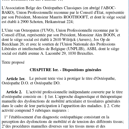
L'Association Belge des Ostéopathes Classiques (en abrégé l'ABOC-
BAKO), Union Professionnelle reconnue par le Conseil d'Etat, représentée
par son Président, Monsieur Maurits ROOTHOOFT, et dont le siège social
est établi à 2900 Schoten, Heikanstraat 224;
L'Unie van Osteopaten (l'UVO), Union Professionnelle reconnue par le
Conseil d'Etat, représentée par son Président, Monsieur Alex BOON, et
dont le siège social est établi à 2610 Wilrijck (Anvers), Jos Op de
Beecklaan 26; et avec le soutien de l'Union Nationale des Professions
Libérales et intellectuelles de Belgique (UNPLIB), ASBL dont le siège
social est établi avenue A. Lacombé 29, 1030 Bruxelles.
Texte proposé
CHAPITRE Ier. - Dispositions générales
Article 1er.
Le présent texte vise à protéger le titre d'Ostéopathe,
Ostéopathe D.O. et Ostéopathe DO.
Article 2.
L'activité professionnelle indépendante couverte par le titre
d'ostéopathe consiste en : § 1er. L'approche diagnostique et thérapeutique
manuelle des dysfonctions de mobilité articulaire et tissulaires générales
dans le cadre de leur participation à l'apparition des maladies. § 2. Cette
activité comprend 5 rubriques majeures :
1° l'établissement d'un diagnostic ostéopathique consistant en la
perception des dysfonctions de mobilité et de tension des différents tissus;
2°des procédures manuelles diverses sur les tissus mous et des