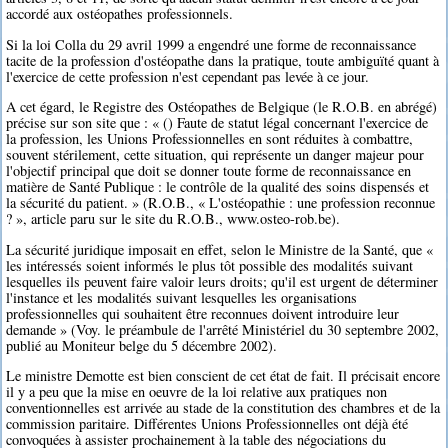
accordé aux ostéopathes professionnels.
Si la loi Colla du 29 avril 1999 a engendré une forme de reconnaissance
tacite de la profession d'ostéopathe dans la pratique, toute ambiguïté quant à
l'exercice de cette profession n'est cependant pas levée à ce jour.
A cet égard, le Registre des Ostéopathes de Belgique (le R.O.B. en abrégé)
précise sur son site que : « () Faute de statut légal concernant l'exercice de
la profession, les Unions Professionnelles en sont réduites à combattre,
souvent stérilement, cette situation, qui représente un danger majeur pour
l'objectif principal que doit se donner toute forme de reconnaissance en
matière de Santé Publique : le contrôle de la qualité des soins dispensés et
la sécurité du patient. » (R.O.B., « L'ostéopathie : une profession reconnue
? », article paru sur le site du R.O.B., www.osteo-rob.be).
La sécurité juridique imposait en effet, selon le Ministre de la Santé, que «
les intéressés soient informés le plus tôt possible des modalités suivant
lesquelles ils peuvent faire valoir leurs droits; qu'il est urgent de déterminer
l'instance et les modalités suivant lesquelles les organisations
professionnelles qui souhaitent être reconnues doivent introduire leur
demande » (Voy. le préambule de l'arrêté Ministériel du 30 septembre 2002,
publié au Moniteur belge du 5 décembre 2002).
Le ministre Demotte est bien conscient de cet état de fait. Il précisait encore
il y a peu que la mise en oeuvre de la loi relative aux pratiques non
conventionnelles est arrivée au stade de la constitution des chambres et de la
commission paritaire. Différentes Unions Professionnelles ont déjà été
convoquées à assister prochainement à la table des négociations du