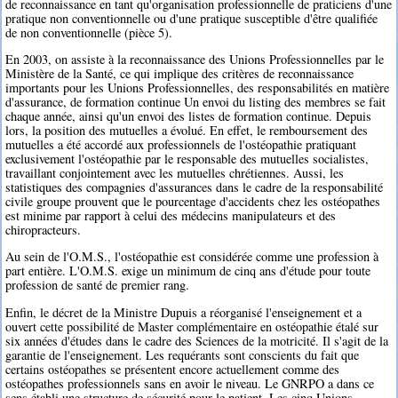
de reconnaissance en tant qu'organisation professionnelle de praticiens d'une
pratique non conventionnelle ou d'une pratique susceptible d'être qualifiée
de non conventionnelle (pièce 5).
En 2003, on assiste à la reconnaissance des Unions Professionnelles par le
Ministère de la Santé, ce qui implique des critères de reconnaissance
importants pour les Unions Professionnelles, des responsabilités en matière
d'assurance, de formation continue Un envoi du listing des membres se fait
chaque année, ainsi qu'un envoi des listes de formation continue. Depuis
lors, la position des mutuelles a évolué. En effet, le remboursement des
mutuelles a été accordé aux professionnels de l'ostéopathie pratiquant
exclusivement l'ostéopathie par le responsable des mutuelles socialistes,
travaillant conjointement avec les mutuelles chrétiennes. Aussi, les
statistiques des compagnies d'assurances dans le cadre de la responsabilité
civile groupe prouvent que le pourcentage d'accidents chez les ostéopathes
est minime par rapport à celui des médecins manipulateurs et des
chiropracteurs.
Au sein de l'O.M.S., l'ostéopathie est considérée comme une profession à
part entière. L'O.M.S. exige un minimum de cinq ans d'étude pour toute
profession de santé de premier rang.
Enfin, le décret de la Ministre Dupuis a réorganisé l'enseignement et a
ouvert cette possibilité de Master complémentaire en ostéopathie étalé sur
six années d'études dans le cadre des Sciences de la motricité. Il s'agit de la
garantie de l'enseignement. Les requérants sont conscients du fait que
certains ostéopathes se présentent encore actuellement comme des
ostéopathes professionnels sans en avoir le niveau. Le GNRPO a dans ce
sens établi une structure de sécurité pour le patient. Les cinq Unions