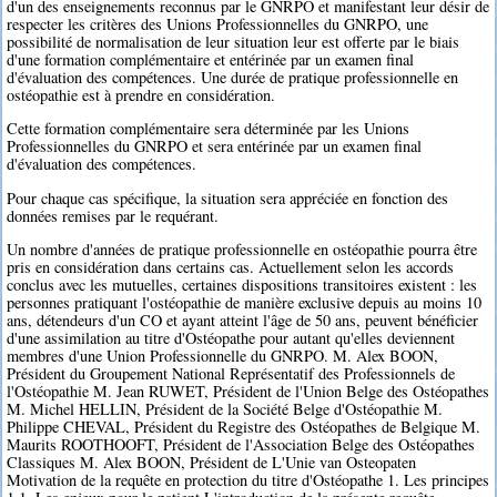
d'un des enseignements reconnus par le GNRPO et manifestant leur désir de
respecter les critères des Unions Professionnelles du GNRPO, une
possibilité de normalisation de leur situation leur est offerte par le biais
d'une formation complémentaire et entérinée par un examen final
d'évaluation des compétences. Une durée de pratique professionnelle en
ostéopathie est à prendre en considération.
Cette formation complémentaire sera déterminée par les Unions
Professionnelles du GNRPO et sera entérinée par un examen final
d'évaluation des compétences.
Pour chaque cas spécifique, la situation sera appréciée en fonction des
données remises par le requérant.
Un nombre d'années de pratique professionnelle en ostéopathie pourra être
pris en considération dans certains cas. Actuellement selon les accords
conclus avec les mutuelles, certaines dispositions transitoires existent : les
personnes pratiquant l'ostéopathie de manière exclusive depuis au moins 10
ans, détendeurs d'un CO et ayant atteint l'âge de 50 ans, peuvent bénéficier
d'une assimilation au titre d'Ostéopathe pour autant qu'elles deviennent
membres d'une Union Professionnelle du GNRPO. M. Alex BOON,
Président du Groupement National Représentatif des Professionnels de
l'Ostéopathie M. Jean RUWET, Président de l'Union Belge des Ostéopathes
M. Michel HELLIN, Président de la Société Belge d'Ostéopathie M.
Philippe CHEVAL, Président du Registre des Ostéopathes de Belgique M.
Maurits ROOTHOOFT, Président de l'Association Belge des Ostéopathes
Classiques M. Alex BOON, Président de L'Unie van Osteopaten
Motivation de la requête en protection du titre d'Ostéopathe 1. Les principes