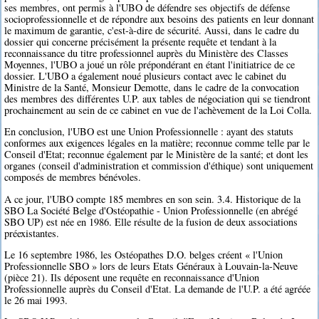
ses membres, ont permis à l'UBO de défendre ses objectifs de défense
socioprofessionnelle et de répondre aux besoins des patients en leur donnant
le maximum de garantie, c'est-à-dire de sécurité. Aussi, dans le cadre du
dossier qui concerne précisément la présente requête et tendant à la
reconnaissance du titre professionnel auprès du Ministère des Classes
Moyennes, l'UBO a joué un rôle prépondérant en étant l'initiatrice de ce
dossier. L'UBO a également noué plusieurs contact avec le cabinet du
Ministre de la Santé, Monsieur Demotte, dans le cadre de la convocation
des membres des différentes U.P. aux tables de négociation qui se tiendront
prochainement au sein de ce cabinet en vue de l'achèvement de la Loi Colla.
En conclusion, l'UBO est une Union Professionnelle : ayant des statuts
conformes aux exigences légales en la matière; reconnue comme telle par le
Conseil d'Etat; reconnue également par le Ministère de la santé; et dont les
organes (conseil d'administration et commission d'éthique) sont uniquement
composés de membres bénévoles.
A ce jour, l'UBO compte 185 membres en son sein. 3.4. Historique de la
SBO La Société Belge d'Ostéopathie - Union Professionnelle (en abrégé
SBO UP) est née en 1986. Elle résulte de la fusion de deux associations
préexistantes.
Le 16 septembre 1986, les Ostéopathes D.O. belges créent « l'Union
Professionnelle SBO » lors de leurs Etats Généraux à Louvain-la-Neuve
(pièce 21). Ils déposent une requête en reconnaissance d'Union
Professionnelle auprès du Conseil d'Etat. La demande de l'U.P. a été agréée
le 26 mai 1993.