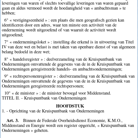
leveringen van waren of slechts toevallige leveringen van waren gepaard
gaan en aldus vermoed wordt de hoedanigheid van « ambachtsman » te
hebben;
6° « vestigingseenheid » : een plaats die men geografisch gezien kan
identificeren door een adres, waar ten minste een activiteit van de
onderneming wordt uitgeoefend of van waaruit de activiteit wordt
uitgeoefend;
7° « ondernemingsloket » : instelling die erkend is in uitvoering van Titel
IV van deze wet en belast is met taken van openbare dienst of van algemeen
belang bedoeld in deze wet;
8° « handelsregister » : deelverzameling van de Kruispuntbank van
Ondernemingen omvattende de gegevens van de in de Kruispuntbank van
Ondernemingen geregistreerde handels- en ambachtsondernemingen;
9° « rechtspersonenregister » : deelverzameling van de Kruispuntbank van
Ondernemingen omvattende de gegevens van de in de Kruispuntbank van
Ondernemingen geregistreerde rechtspersonen;
10° « de minister » : de minister bevoegd voor Middenstand.
TITEL II. - Kruispuntbank van Ondernemingen
HOOFDSTUK
1. - Oprichting van de Kruispuntbank van Ondernemingen
Art. 3.
Binnen de Federale Overheidsdienst Economie, K.M.O.,
Middenstand en Energie wordt een register opgericht, « Kruispuntbank van
Ondernemingen » geheten.