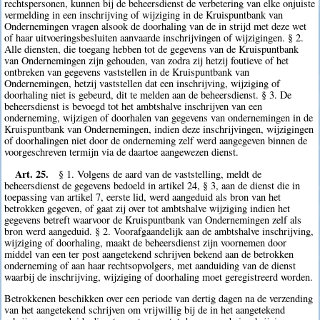
rechtspersonen, kunnen bij de beheersdienst de verbetering van elke onjuiste
vermelding in een inschrijving of wijziging in de Kruispuntbank van
Ondernemingen vragen alsook de doorhaling van de in strijd met deze wet
of haar uitvoeringsbesluiten aanvaarde inschrijvingen of wijzigingen. § 2.
Alle diensten, die toegang hebben tot de gegevens van de Kruispuntbank
van Ondernemingen zijn gehouden, van zodra zij hetzij foutieve of het
ontbreken van gegevens vaststellen in de Kruispuntbank van
Ondernemingen, hetzij vaststellen dat een inschrijving, wijziging of
doorhaling niet is gebeurd, dit te melden aan de beheersdienst. § 3. De
beheersdienst is bevoegd tot het ambtshalve inschrijven van een
onderneming, wijzigen of doorhalen van gegevens van ondernemingen in de
Kruispuntbank van Ondernemingen, indien deze inschrijvingen, wijzigingen
of doorhalingen niet door de onderneming zelf werd aangegeven binnen de
voorgeschreven termijn via de daartoe aangewezen dienst.
Art. 25.
§ 1. Volgens de aard van de vaststelling, meldt de
beheersdienst de gegevens bedoeld in artikel 24, § 3, aan de dienst die in
toepassing van artikel 7, eerste lid, werd aangeduid als bron van het
betrokken gegeven, of gaat zij over tot ambtshalve wijziging indien het
gegevens betreft waarvoor de Kruispuntbank van Ondernemingen zelf als
bron werd aangeduid. § 2. Voorafgaandelijk aan de ambtshalve inschrijving,
wijziging of doorhaling, maakt de beheersdienst zijn voornemen door
middel van een ter post aangetekend schrijven bekend aan de betrokken
onderneming of aan haar rechtsopvolgers, met aanduiding van de dienst
waarbij de inschrijving, wijziging of doorhaling moet geregistreerd worden.
Betrokkenen beschikken over een periode van dertig dagen na de verzending
van het aangetekend schrijven om vrijwillig bij de in het aangetekend