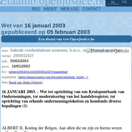
^
-
NL
FR
RSS
ABOUT
WEB LOG
CONTACT
Wet van
16
januari
2003
gepubliceerd op
05
februari
2003
Een dienst van vzw OpenJustice.be
federale overheidsdienst economie, k.m.o., middenstand en energie
bron
2003011027
numac
05/02/2003
pub.
16/01/2003
prom.
ELI
eli/wet/2003/01/16/2003011027/staatsblad
staatsblad
https://www.ejustice.just.fgov.be/cgi/article_body(...)
links
Raad van State (chrono)
16 JANUARI 2003. - Wet tot oprichting van een Kruispuntbank van
Ondernemingen, tot modernisering van het handelsregister, tot
oprichting van erkende ondernemingsloketten en houdende diverse
bepalingen (1)
ALBERT II, Koning der Belgen, Aan allen die nu zijn en hierna wezen