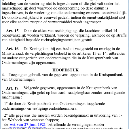
inleiding van de vordering niet is ingeschreven of die giet valt onder het
maatschappelijk doel waarvoor de onderneming op deze datum is
ingeschreven, is de vordering van die onderneming eveneens onontvankelijk.
De onontvankelijkheid is evenwel gedekt, indien de onontvankelijkheid niet
voor elke andere exceptie of verweermiddel wordt ingeroepen.
Art. 15.
Door de akten van rechtspleging, die krachtens artikel 14
onontvankelijk worden verklaard, worden de verjaring, alsmede de op straffe
van nietigheid bepaalde rechtsplegingstermijnen gestuit.
Art. 16.
De Koning kan, bij een besluit vastgesteld na overleg in de
Ministerraad, de verplichtingen bedoeld in de artikelen 13 en 14, uitbreiden
tot andere categorieën van ondernemingen die in de Kruispuntbank van
Ondernemingen zijn opgenomen.
HOOFDSTUK
4. - Toegang en gebruik van de gegevens opgenomen in de Kruispuntbank
van Ondernemingen
Art. 17.
Volgende gegevens, opgenomen in de Kruispuntbank van
Ondernemingen, zijn gelet op hun aard, raadpleegbaar zonder voorafgaande
machtiging :
1° de door de Kruispuntbank van Ondernemingen toegekende
ondernemings- en vestigingseenheidnummers;
2° alle gegevens die moeten worden bekendgemaakt in uitvoering van : -
het Wetboek van vennootschappen;
wet van 27 juni 1921
- de
betreffende de verenigingen zonder
winstoogmerk, de internationale verenigingen zonder winstoogmerk en de