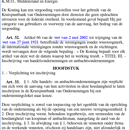
K.M.O., Middenstand en Energie.
De Koning kan een vergoeding vaststellen voor het gebruik van de
Kruispuntbank van Ondernemingen door diensten die geen opdrachten
uitvoeren voor de federale overheid. In voorkomend geval bepaalt Hij per
categorie van gebruikers en voorwerp van de aanvraag, het bedrag van de
vergoeding.
Art. 32.
wet van 2 mei 2002
Artikel 66 van de
tot wijziging van de
wet van 27 juni 1921
betreffende de verenigingen zonder winstoogmerk,
de internationale verenigingen zonder winstoogmerk en de stichtingen,
wordt vervangen door de volgende bepaling : « De Koning bepaalt voor elk
artikel van deze wet de datum waarop het in werking treedt. » TITEL III. -
Inschrijving van handelsondernemingen en ambachtsondernemingen
HOOFDSTUK
1. - Verplichting tot inschrijving
Art. 33.
§ 1. Alle handels- en ambachtsondernemingen zijn verplicht
om zich vóór de aanvang van hun activiteiten in deze hoedanigheid te laten
inschrijven in de Kruispuntbank van Ondernemingen bij een
ondernemingsloket naar keuze.
Deze verplichting is zowel van toepassing op het ogenblik van de oprichting
van de onderneming als bij de opening van een nieuwe vestigingseenheid. §
2. Deze inschrijving vormt, behoudens tegenbewijs, een vermoeden van de
hoedanigheid van koopman of ambachtsman, naargelang de aard van de
inschrijving. § 3. In afwijking van § 1, behoeven de vennoten onder firma
en de werkende vennoten, ofschoon zij handelaars zijn, niet afzonderlijk in