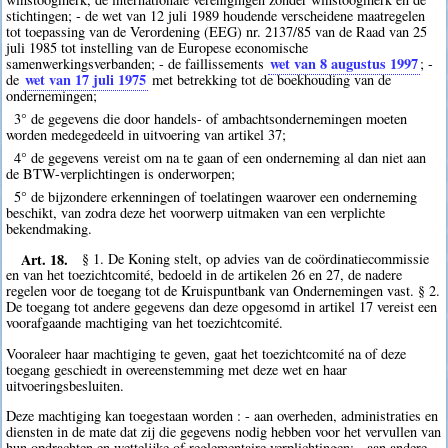
stichtingen; - de wet van 12 juli 1989 houdende verscheidene maatregelen
tot toepassing van de Verordening (EEG) nr. 2137/85 van de Raad van 25
juli 1985 tot instelling van de Europese economische
wet van 8 augustus 1997
samenwerkingsverbanden; - de faillissements
; -
wet van 17 juli 1975
de
met betrekking tot de boekhouding van de
ondernemingen;
3° de gegevens die door handels- of ambachtsondernemingen moeten
worden medegedeeld in uitvoering van artikel 37;
4° de gegevens vereist om na te gaan of een onderneming al dan niet aan
de BTW-verplichtingen is onderworpen;
5° de bijzondere erkenningen of toelatingen waarover een onderneming
beschikt, van zodra deze het voorwerp uitmaken van een verplichte
bekendmaking.
Art. 18.
§ 1. De Koning stelt, op advies van de coördinatiecommissie
en van het toezichtcomité, bedoeld in de artikelen 26 en 27, de nadere
regelen voor de toegang tot de Kruispuntbank van Ondernemingen vast. § 2.
De toegang tot andere gegevens dan deze opgesomd in artikel 17 vereist een
voorafgaande machtiging van het toezichtcomité.
Vooraleer haar machtiging te geven, gaat het toezichtcomité na of deze
toegang geschiedt in overeenstemming met deze wet en haar
uitvoeringsbesluiten.
Deze machtiging kan toegestaan worden : - aan overheden, administraties en
diensten in de mate dat zij die gegevens nodig hebben voor het vervullen van
hun opdrachten en wettelijke of reglementaire verplichtingen; - aan andere