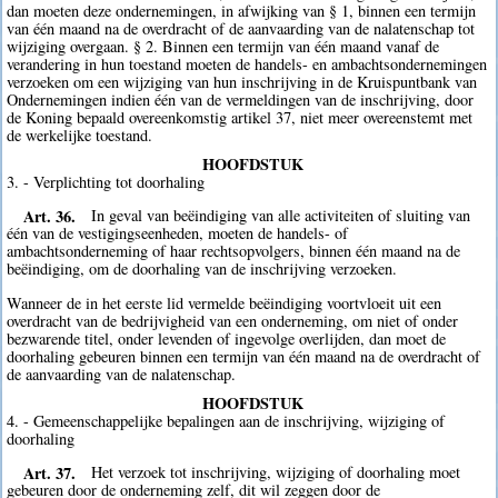
dan moeten deze ondernemingen, in afwijking van § 1, binnen een termijn
van één maand na de overdracht of de aanvaarding van de nalatenschap tot
wijziging overgaan. § 2. Binnen een termijn van één maand vanaf de
verandering in hun toestand moeten de handels- en ambachtsondernemingen
verzoeken om een wijziging van hun inschrijving in de Kruispuntbank van
Ondernemingen indien één van de vermeldingen van de inschrijving, door
de Koning bepaald overeenkomstig artikel 37, niet meer overeenstemt met
de werkelijke toestand.
HOOFDSTUK
3. - Verplichting tot doorhaling
Art. 36.
In geval van beëindiging van alle activiteiten of sluiting van
één van de vestigingseenheden, moeten de handels- of
ambachtsonderneming of haar rechtsopvolgers, binnen één maand na de
beëindiging, om de doorhaling van de inschrijving verzoeken.
Wanneer de in het eerste lid vermelde beëindiging voortvloeit uit een
overdracht van de bedrijvigheid van een onderneming, om niet of onder
bezwarende titel, onder levenden of ingevolge overlijden, dan moet de
doorhaling gebeuren binnen een termijn van één maand na de overdracht of
de aanvaarding van de nalatenschap.
HOOFDSTUK
4. - Gemeenschappelijke bepalingen aan de inschrijving, wijziging of
doorhaling
Art. 37.
Het verzoek tot inschrijving, wijziging of doorhaling moet
gebeuren door de onderneming zelf, dit wil zeggen door de