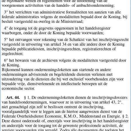
de bijzondere wetten en reglementen voor de uitoefening van de
voorgenomen activiteiten van de handels- of ambachtsonderneming;
3° het verrichten van administratieve formaliteiten ten aanzien van alle
federale administraties volgens de modaliteiten bepaald door de Koning, bij
besluit vastgesteld na overleg in de Ministerraad;
4° de toegang tot de gegevens opgenomen in het handelsregister
waarborgen, onder de door de Koning bepaalde voorwaarden;
5° het ontvangen voor rekening van de Schatkist van het inschrijvingsrecht
vastgesteld in uitvoering van artikel 34 en van alle andere door de Koning
bepaalde publicatiekosten, inschrijvingsrechten, registratierechten of
zegelrechten;
6° het bewaren van de archieven volgens de modaliteiten vastgesteld door
de Koning.
Bijkomend kunnen ondernemingsloketten aan startende en andere
ondernemingen adviserende en begeleidende diensten verlenen met
uitzondering van de diensten die bij wet exclusief voorbehouden zijn voor
bepaalde vrije, dienstverlenende en intellectuele beroepen uit de
economische sector.
Art. 44.
§ 1. De ondernemingsloketten dienen de inschrijvingsdossiers
van handelsondernemingen, waarvoor ze in uitvoering van artikel 43, 2°,
niet gemachtigd zijn zelf te beslissen omtrent de inschrijving,
voorafgaandelijk voor te leggen aan de hiertoe aangewezen dienst van de
Federale Overheidsdienst Economie, K.M.O., Middenstand en Energie. § 2.
Deze dienst onderzoekt of, enerzijds voor inschrijving in het handelsregister
en anderzijds voor de toegang tot de gewenste professionele activiteit, de
vereiste voorwaarden zijn vervuld. Zodra alle documenten die toelaten het