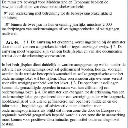
De ministers bevoegd voor Middenstand en Economie bepalen de
bewijsmodaliteiten van deze beroepsbekwaamheid;
9° een verzekering met betrekking tot de beroepsaansprakelijkheid
afsluiten;
10° binnen de twee jaar na hun erkenning jaarlijks minstens 2 000
inschrijvingen van ondernemingen of vestigingseenheden of wijzigingen
realiseren.
Art. 46.
§ 1. De aanvraag tot erkenning wordt ingediend bij de minister
door middel van een aangetekende brief of tegen ontvangstbewijs. § 2. De
aanvraag moet vergezeld zijn van een bedrijfsplan en van alle documenten
vereist door de erkenningsvoorwaarden.
In het bedrijfsplan dient duidelijk te worden aangegeven op welke manier de
activiteit als ondernemingsloket zal gefinancierd worden, hoe zal voorzien
worden in de vereiste beroepsbekwaamheid en welke geografische zone het
ondernemingsloket wil bestrijken. Deze voorwaarden zijn eveneens vereist
voor elke vestigingseenheid van het loket. § 3. De openbare instellingen
kunnen als gemachtigde optreden in naam van hun cliënten bij een
ondernemingsloket. § 4. De minister kan overgaan tot de erkenning van een
ondernemingsloket georganiseerd door een vereniging onder winstoogmerk,
hoofdzakelijk of uitsluitend gefinancierd met openbare middelen en die
informatie-, begeleidings- of adviesactiviteiten uitoefent voor
onderneningsoprichters als blijkt dat in een zone die door de Europese of
regionale overheid geografisch bepaald wordt als eer zone die in aanmerking
moet komen voor positieve discriminatie, geen actief ondernemingsloket
bestaat.