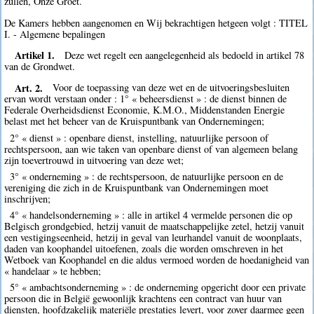
zullen, Onze Groet.
De Kamers hebben aangenomen en Wij bekrachtigen hetgeen volgt : TITEL
I. - Algemene bepalingen
Artikel 1.
Deze wet regelt een aangelegenheid als bedoeld in artikel 78
van de Grondwet.
Art. 2.
Voor de toepassing van deze wet en de uitvoeringsbesluiten
ervan wordt verstaan onder : 1° « beheersdienst » : de dienst binnen de
Federale Overheidsdienst Economie, K.M.O., Middenstanden Energie
belast met het beheer van de Kruispuntbank van Ondernemingen;
2° « dienst » : openbare dienst, instelling, natuurlijke persoon of
rechtspersoon, aan wie taken van openbare dienst of van algemeen belang
zijn toevertrouwd in uitvoering van deze wet;
3° « onderneming » : de rechtspersoon, de natuurlijke persoon en de
vereniging die zich in de Kruispuntbank van Ondernemingen moet
inschrijven;
4° « handelsonderneming » : alle in artikel 4 vermelde personen die op
Belgisch grondgebied, hetzij vanuit de maatschappelijke zetel, hetzij vanuit
een vestigingseenheid, hetzij in geval van leurhandel vanuit de woonplaats,
daden van koophandel uitoefenen, zoals die worden omschreven in het
Wetboek van Koophandel en die aldus vermoed worden de hoedanigheid van
« handelaar » te hebben;
5° « ambachtsonderneming » : de onderneming opgericht door een private
persoon die in België gewoonlijk krachtens een contract van huur van
diensten, hoofdzakelijk materiële prestaties levert, voor zover daarmee geen