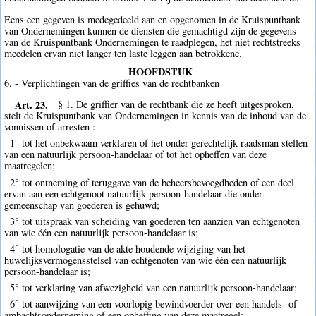
Eens een gegeven is medegedeeld aan en opgenomen in de Kruispuntbank
van Ondernemingen kunnen de diensten die gemachtigd zijn de gegevens
van de Kruispuntbank Ondernemingen te raadplegen, het niet rechtstreeks
meedelen ervan niet langer ten laste leggen aan betrokkene.
HOOFDSTUK
6. - Verplichtingen van de griffies van de rechtbanken
Art. 23.
§ 1. De griffier van de rechtbank die ze heeft uitgesproken,
stelt de Kruispuntbank van Ondernemingen in kennis van de inhoud van de
vonnissen of arresten :
1° tot het onbekwaam verklaren of het onder gerechtelijk raadsman stellen
van een natuurlijk persoon-handelaar of tot het opheffen van deze
maatregelen;
2° tot ontneming of teruggave van de beheersbevoegdheden of een deel
ervan aan een echtgenoot natuurlijk persoon-handelaar die onder
gemeenschap van goederen is gehuwd;
3° tot uitspraak van scheiding van goederen ten aanzien van echtgenoten
van wie één een natuurlijk persoon-handelaar is;
4° tot homologatie van de akte houdende wijziging van het
huwelijksvermogensstelsel van echtgenoten van wie één een natuurlijk
persoon-handelaar is;
5° tot verklaring van afwezigheid van een natuurlijk persoon-handelaar;
6° tot aanwijzing van een voorlopig bewindvoerder over een handels- of
ambachtsonderneming of een opheffing van deze maatregel;