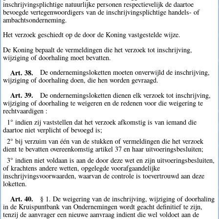
inschrijvingsplichtige natuurlijke personen respectievelijk de daartoe
bevoegde vertegenwoordigers van de inschrijvingsplichtige handels- of
ambachtsonderneming.
Het verzoek geschiedt op de door de Koning vastgestelde wijze.
De Koning bepaalt de vermeldingen die het verzoek tot inschrijving,
wijziging of doorhaling moet bevatten.
Art. 38.
De ondernemingsloketten moeten onverwijld de inschrijving,
wijziging of doorhaling doen, die hen worden gevraagd.
Art. 39.
De ondernemingsloketten dienen elk verzoek tot inschrijving,
wijziging of doorhaling te weigeren en de redenen voor die weigering te
rechtvaardigen :
1° indien zij vaststellen dat het verzoek afkomstig is van iemand die
daartoe niet verplicht of bevoegd is;
2° bij verzuim van één van de stukken of vermeldingen die het verzoek
dient te bevatten overeenkomstig artikel 37 en haar uitvoeringsbesluiten;
3° indien niet voldaan is aan de door deze wet en zijn uitvoeringsbesluiten,
of krachtens andere wetten, opgelegde voorafgaandelijke
inschrijvingsvoorwaarden, waarvan de controle is toevertrouwd aan deze
loketten.
Art. 40.
§ 1. De weigering van de inschrijving, wijziging of doorhaling
in de Kruispuntbank van Ondernemingen wordt geacht definitief te zijn,
tenzij de aanvrager een nieuwe aanvraag indient die wel voldoet aan de