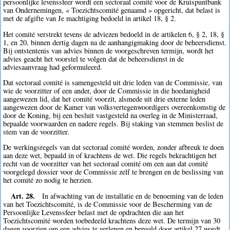
persoonlijke levenssfeer wordt een sectoraal comité voor de Kruispuntbank
van Ondernemingen, « Toezichtscomité genaamd » opgericht, dat belast is
met de afgifte van Je machtiging bedoeld in artikel 18, § 2.
Het comité verstrekt tevens de adviezen bedoeld in de artikelen 6, § 2, 18, §
1, en 20, binnen dertig dagen na de aanhangigmaking door de beheersdienst.
Bij ontstentenis van advies binnen de voorgeschreven termijn, wordt het
advies geacht het voorstel te volgen dat de beheersdienst in de
adviesaanvraag had geformuleerd.
Dat sectoraal comité is samengesteld uit drie leden van de Commissie, van
wie de voorzitter of een ander, door de Commissie in die hoedanigheid
aangewezen lid, dat het comité voorzit, alsmede uit drie externe leden
aangewezen door de Kamer van volksvertegenwoordigers overeenkomstig de
door de Koning, bij een besluit vastgesteld na overleg in de Ministerraad,
bepaalde voorwaarden en nadere regels. Bij staking van stemmen beslist de
stem van de voorzitter.
De werkingsregels van dat sectoraal comité worden, zonder afbreuk te doen
aan deze wet, bepaald in of krachtens de wet. Die regels bekrachtigen het
recht van de voorzitter van het sectoraal comité om een aan dat comité
voorgelegd dossier voor de Commissie zelf te brengen en de beslissing van
het comité zo nodig te herzien.
Art. 28.
In afwachting van de installatie en de benoeming van de leden
van het Toezichtscomité, is de Commissie voor de Bescherming van de
Persoonlijke Levenssfeer belast met de opdrachten die aan het
Toezichtscomité worden toebedeeld krachtens deze wet. De termijn van 30
dagen voorzien om een advies te verlenen en bepaald door artikel 27 wordt