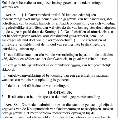
Enkel de beheersdienst mag deze basisgegevens aan ondernemingen
verstrekken.
Art. 21.
§ 1. Onverminderd artikel 20 kan eenieder bij een
ondernemingsloket inzage nemen van de gegevens van het handelsregister
betreffende een bepaalde handels of ambachtsonderneming en zich volledige
of gedeeltelijke afschriften dan wel uittreksels van het register doen afgeven
op de wijze bepaald door de Koning. § 2. De afschriften of uittreksels van
het handelsregister worden voor eensluidend gewaarmerkt, tenzij de
aanvrager afstand doet van dit vormvoorschrift. § 3. De afschriften of
uittreksels vermelden niet de inhoud van rechterlijke beslissingen die
betrekking hebben op :
1° een faillissement en één van de veroordelingen bepaald in de artikelen
486, 489bis en 489ter van het Strafwetboek, in geval van rehabilitatie;
2° een gerechtelijk akkoord na de tenuitvoerlegging van het gerechtelijk
akkoord;
3° onbekwaamverklaring of benoeming van een gerechtelijk raadsman,
wanneer een vonnis van opheffing is gewezen;
4° de in artikel 62 bedoelde veroordelingen.
HOOFDSTUK
5. - Realisatie van het principe van de unieke gegevensinzameling
Art. 22.
Overheden, administraties en diensten die gemachtigd zijn de
gegevens van de Kruispuntbank van Ondernemingen te raadplegen, mogen
deze gegevens niet meer opnieuw rechtstreeks opvragen bij de
ondernemingen bedoeld in artikel 4 of bij de lasthebbers van deze laatste.