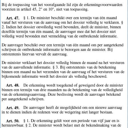
Bij de toepassing van het voorafgaande lid zijn de erkenningsvoorwaarden
voorzien in artikel 45, 2° en 10°, niet van toepassing.
Art. 47.
§ 1. De minister beschikt over een termijn van één maand
vanaf het versturen van de aanvraag om het dossier volledig te verklaren. §
2. Indien het dossier onvolledig werd bevonden, deelt de minister, binnen
dezelfde termijn van één maand, de aanvrager mee dat het dossier niet
volledig werd bevonden met vermelding van de ontbrekende informatie.
De aanvrager beschikt over een termijn van één maand om per aangetekend
schrijven de ontbrekende informatie te bezorgen aan de minister. Bij
ontstentenis hiervan vervalt de aanvraag.
De minister verklaart het dossier volledig binnen de maand na het versturen
van de aanvullende informatie. § 3. Bij ontstentenis van de betekening
binnen een maand na het verzenden van de aanvraag of het versturen van de
bijkomende informatie wordt het dossier als volledig beschouwd.
Art. 48.
De erkenning wordt toegekend of geweigerd door de minister
binnen een termijn van drie maanden na de betekening van de volledigheid
van de erkenningsaanvraag. Deze beslissing wordt de aanvrager betekend
per aangetekend schrijven.
Art. 49.
De aanvrager heeft de mogelijkheid om een nieuwe aanvraag
in te dienen indien de redenen voor de weigering niet langer bestaan.
Art. 50.
§ 1. De erkenning geldt voor een periode van vijf jaar en is
hernieuwbaar. § 2. De minister wordt belast met de bekendmaking van de