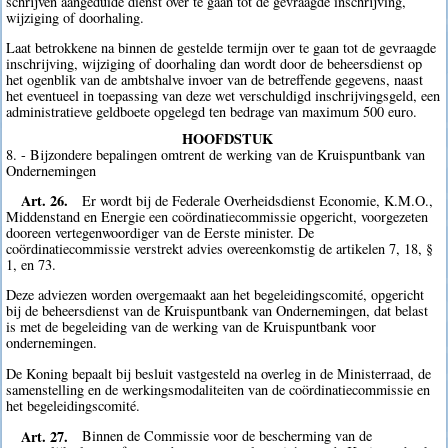
schrijven aangeduide dienst over te gaan tot de gevraagde inschrijving,
wijziging of doorhaling.
Laat betrokkene na binnen de gestelde termijn over te gaan tot de gevraagde
inschrijving, wijziging of doorhaling dan wordt door de beheersdienst op
het ogenblik van de ambtshalve invoer van de betreffende gegevens, naast
het eventueel in toepassing van deze wet verschuldigd inschrijvingsgeld, een
administratieve geldboete opgelegd ten bedrage van maximum 500 euro.
HOOFDSTUK
8. - Bijzondere bepalingen omtrent de werking van de Kruispuntbank van
Ondernemingen
Art. 26.
Er wordt bij de Federale Overheidsdienst Economie, K.M.O.,
Middenstand en Energie een coördinatiecommissie opgericht, voorgezeten
dooreen vertegenwoordiger van de Eerste minister. De
coördinatiecommissie verstrekt advies overeenkomstig de artikelen 7, 18, §
1, en 73.
Deze adviezen worden overgemaakt aan het begeleidingscomité, opgericht
bij de beheersdienst van de Kruispuntbank van Ondernemingen, dat belast
is met de begeleiding van de werking van de Kruispuntbank voor
ondernemingen.
De Koning bepaalt bij besluit vastgesteld na overleg in de Ministerraad, de
samenstelling en de werkingsmodaliteiten van de coördinatiecommissie en
het begeleidingscomité.
Art. 27.
Binnen de Commissie voor de bescherming van de