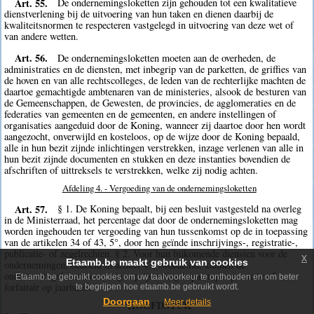
Art. 55.
De ondernemingsloketten zijn gehouden tot een kwalitatieve
dienstverlening bij de uitvoering van hun taken en dienen daarbij de
kwaliteitsnormen te respecteren vastgelegd in uitvoering van deze wet of
van andere wetten.
Art. 56.
De ondernemingsloketten moeten aan de overheden, de
administraties en de diensten, met inbegrip van de parketten, de griffies van
de hoven en van alle rechtscolleges, de leden van de rechterlijke machten de
daartoe gemachtigde ambtenaren van de ministeries, alsook de besturen van
de Gemeenschappen, de Gewesten, de provincies, de agglomeraties en de
federaties van gemeenten en de gemeenten, en andere instellingen of
organisaties aangeduid door de Koning, wanneer zij daartoe door hen wordt
aangezocht, onverwijld en kosteloos, op de wijze door de Koning bepaald,
alle in hun bezit zijnde inlichtingen verstrekken, inzage verlenen van alle in
hun bezit zijnde documenten en stukken en deze instanties bovendien de
afschriften of uittreksels te verstrekken, welke zij nodig achten.
Afdeling 4. - Vergoeding van de ondernemingsloketten
Art. 57.
§ 1. De Koning bepaalt, bij een besluit vastgesteld na overleg
in de Ministerraad, het percentage dat door de ondernemingsloketten mag
worden ingehouden ter vergoeding van hun tussenkomst op de in toepassing
van de artikelen 34 of 43, 5°, door hen geïnde inschrijvings-, registratie-,
publicatie- of zegelrechten. § 2. Voor hun bijkomende diensten voor de
x
Etaamb.be maakt gebruik van cookies
ondernemingen, bedoeld in artikel 43, tweede lid, kunnen de
ondernemingsloketten een eigen prijszetting bepalen per prestatie of
Etaamb.be gebruikt cookies om uw taalvoorkeur te onthouden en om beter
forfaitair op jaarbasis.
te begrijpen hoe etaamb.be gebruikt wordt.
Doorgaan
Meer details
HOOFDSTUK