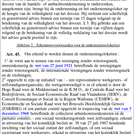
dossier van de handels- of ambachtsonderneming te onderzoeken,
aangekomen zijn, brengt hij de onderneming en het ondernemingsloket op
de hoogte van de volledigheid van het dossier. Hij verleent een schriftelijk
en gemotiveerd advies binnen een termijn van 15 dagen volgend op de
betekening van de volledigheid van het dossier. § 3. Bij gebreke aan een
schriftelijk en gemotiveerd advies binnen een termijn van vijftien dagen
volgend op de betekening van de volledig verklaring van het dossier wordt
het advies geacht positief te zijn.
Afdeling 2. - Erkenningsvoorwaarden voor de ondernemingsloketten
Art. 45.
Om erkend te worden dienen de ondernemingsloketten :
1° de vorm aan te nemen van een vereniging zonder winstoogmerk,
wet van 27 juni 1921
overeenkomstig de
betreffende de verenigingen
zonder winstoogmerk, de internationale verenigingen zonder winstoogmerk
en de stichtingen;
2° opgericht te zijn op initiatief van : - een representatieve werkgevers- of
zelfstandigenorganisatie, die vertegenwoordigd is in of erkend is door de
Hoge Raad voor de Middenstand en de K.M.O., de Centrale Raad voor het
Bedrijfsleven, de Sociaal-Economische Raad van Vlaanderen (SERV), de
Conseil Economique et Social de la Région Wallonne (CESRW), de
Economische en Sociale Raad voor het Brussels Hoofdstedelijk Gewest
wet van 5
(ESRBHG) of een paritair comité opgericht in toepassing van de
december 1968
betreffende de collectieve arbeidsovereenkomsten en de
paritaire comités; - een sociaal verzekeringsfonds voor zelfstandigen, erkend
in uitvoering van het koninklijk besluit nr. 38 van 27 juli 1967 houdende
inrichting van het sociaal statuut der zelfstandigen, of een sociaal
secretariaat voor werkgevers, erkend in uitvoering van het koninklijk besluit