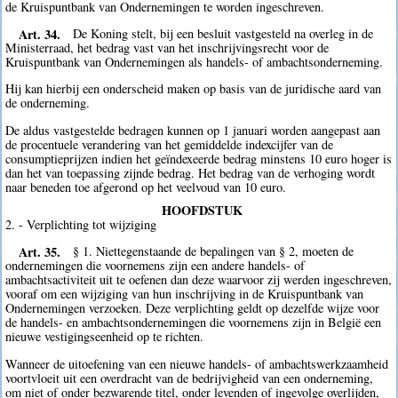
de Kruispuntbank van Ondernemingen te worden ingeschreven.
Art. 34.
De Koning stelt, bij een besluit vastgesteld na overleg in de
Ministerraad, het bedrag vast van het inschrijvingsrecht voor de
Kruispuntbank van Ondernemingen als handels- of ambachtsonderneming.
Hij kan hierbij een onderscheid maken op basis van de juridische aard van
de onderneming.
De aldus vastgestelde bedragen kunnen op 1 januari worden aangepast aan
de procentuele verandering van het gemiddelde indexcijfer van de
consumptieprijzen indien het geïndexeerde bedrag minstens 10 euro hoger is
dan het van toepassing zijnde bedrag. Het bedrag van de verhoging wordt
naar beneden toe afgerond op het veelvoud van 10 euro.
HOOFDSTUK
2. - Verplichting tot wijziging
Art. 35.
§ 1. Niettegenstaande de bepalingen van § 2, moeten de
ondernemingen die voornemens zijn een andere handels- of
ambachtsactiviteit uit te oefenen dan deze waarvoor zij werden ingeschreven,
vooraf om een wijziging van hun inschrijving in de Kruispuntbank van
Ondernemingen verzoeken. Deze verplichting geldt op dezelfde wijze voor
de handels- en ambachtsondernemingen die voornemens zijn in België een
nieuwe vestigingseenheid op te richten.
Wanneer de uitoefening van een nieuwe handels- of ambachtswerkzaamheid
voortvloeit uit een overdracht van de bedrijvigheid van een onderneming,
om niet of onder bezwarende titel, onder levenden of ingevolge overlijden,