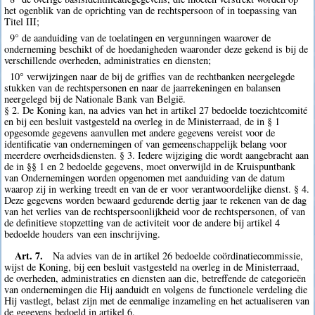
het ogenblik van de oprichting van de rechtspersoon of in toepassing van
Titel III;
9° de aanduiding van de toelatingen en vergunningen waarover de
onderneming beschikt of de hoedanigheden waaronder deze gekend is bij de
verschillende overheden, administraties en diensten;
10° verwijzingen naar de bij de griffies van de rechtbanken neergelegde
stukken van de rechtspersonen en naar de jaarrekeningen en balansen
neergelegd bij de Nationale Bank van België.
§ 2. De Koning kan, na advies van het in artikel 27 bedoelde toezichtcomité
en bij een besluit vastgesteld na overleg in de Ministerraad, de in § 1
opgesomde gegevens aanvullen met andere gegevens vereist voor de
identificatie van ondernemingen of van gemeenschappelijk belang voor
meerdere overheidsdiensten. § 3. Iedere wijziging die wordt aangebracht aan
de in §§ 1 en 2 bedoelde gegevens, moet onverwijld in de Kruispuntbank
van Ondernemingen worden opgenomen met aanduiding van de datum
waarop zij in werking treedt en van de er voor verantwoordelijke dienst. § 4.
Deze gegevens worden bewaard gedurende dertig jaar te rekenen van de dag
van het verlies van de rechtspersoonlijkheid voor de rechtspersonen, of van
de definitieve stopzetting van de activiteit voor de andere bij artikel 4
bedoelde houders van een inschrijving.
Art. 7.
Na advies van de in artikel 26 bedoelde coördinatiecommissie,
wijst de Koning, bij een besluit vastgesteld na overleg in de Ministerraad,
de overheden, administraties en diensten aan die, betreffende de categorieën
van ondernemingen die Hij aanduidt en volgens de functionele verdeling die
Hij vastlegt, belast zijn met de eenmalige inzameling en het actualiseren van
de gegevens bedoeld in artikel 6.