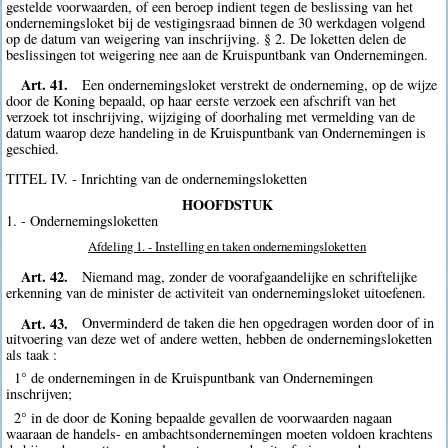
gestelde voorwaarden, of een beroep indient tegen de beslissing van het
ondernemingsloket bij de vestigingsraad binnen de 30 werkdagen volgend
op de datum van weigering van inschrijving. § 2. De loketten delen de
beslissingen tot weigering nee aan de Kruispuntbank van Ondernemingen.
Art. 41.
Een ondernemingsloket verstrekt de onderneming, op de wijze
door de Koning bepaald, op haar eerste verzoek een afschrift van het
verzoek tot inschrijving, wijziging of doorhaling met vermelding van de
datum waarop deze handeling in de Kruispuntbank van Ondernemingen is
geschied.
TITEL IV. - Inrichting van de ondernemingsloketten
HOOFDSTUK
1. - Ondernemingsloketten
Afdeling 1. - Instelling en taken ondernemingsloketten
Art. 42.
Niemand mag, zonder de voorafgaandelijke en schriftelijke
erkenning van de minister de activiteit van ondernemingsloket uitoefenen.
Art. 43.
Onverminderd de taken die hen opgedragen worden door of in
uitvoering van deze wet of andere wetten, hebben de ondernemingsloketten
als taak :
1° de ondernemingen in de Kruispuntbank van Ondernemingen
inschrijven;
2° in de door de Koning bepaalde gevallen de voorwaarden nagaan
waaraan de handels- en ambachtsondernemingen moeten voldoen krachtens