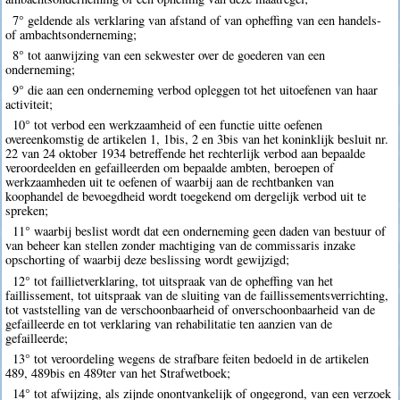
7° geldende als verklaring van afstand of van opheffing van een handels-
of ambachtsonderneming;
8° tot aanwijzing van een sekwester over de goederen van een
onderneming;
9° die aan een onderneming verbod opleggen tot het uitoefenen van haar
activiteit;
10° tot verbod een werkzaamheid of een functie uitte oefenen
overeenkomstig de artikelen 1, 1bis, 2 en 3bis van het koninklijk besluit nr.
22 van 24 oktober 1934 betreffende het rechterlijk verbod aan bepaalde
veroordeelden en gefailleerden om bepaalde ambten, beroepen of
werkzaamheden uit te oefenen of waarbij aan de rechtbanken van
koophandel de bevoegdheid wordt toegekend om dergelijk verbod uit te
spreken;
11° waarbij beslist wordt dat een onderneming geen daden van bestuur of
van beheer kan stellen zonder machtiging van de commissaris inzake
opschorting of waarbij deze beslissing wordt gewijzigd;
12° tot faillietverklaring, tot uitspraak van de opheffing van het
faillissement, tot uitspraak van de sluiting van de faillissementsverrichting,
tot vaststelling van de verschoonbaarheid of onverschoonbaarheid van de
gefailleerde en tot verklaring van rehabilitatie ten aanzien van de
gefailleerde;
13° tot veroordeling wegens de strafbare feiten bedoeld in de artikelen
489, 489bis en 489ter van het Strafwetboek;
14° tot afwijzing, als zijnde onontvankelijk of ongegrond, van een verzoek