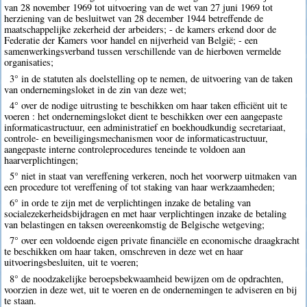
van 28 november 1969 tot uitvoering van de wet van 27 juni 1969 tot
herziening van de besluitwet van 28 december 1944 betreffende de
maatschappelijke zekerheid der arbeiders; - de kamers erkend door de
Federatie der Kamers voor handel en nijverheid van België; - een
samenwerkingsverband tussen verschillende van de hierboven vermelde
organisaties;
3° in de statuten als doelstelling op te nemen, de uitvoering van de taken
van ondernemingsloket in de zin van deze wet;
4° over de nodige uitrusting te beschikken om haar taken efficiënt uit te
voeren : het ondernemingsloket dient te beschikken over een aangepaste
informaticastructuur, een administratief en boekhoudkundig secretariaat,
controle- en beveiligingsmechanismen voor de informaticastructuur,
aangepaste interne controleprocedures teneinde te voldoen aan
haarverplichtingen;
5° niet in staat van vereffening verkeren, noch het voorwerp uitmaken van
een procedure tot vereffening of tot staking van haar werkzaamheden;
6° in orde te zijn met de verplichtingen inzake de betaling van
socialezekerheidsbijdragen en met haar verplichtingen inzake de betaling
van belastingen en taksen overeenkomstig de Belgische wetgeving;
7° over een voldoende eigen private financiële en economische draagkracht
te beschikken om haar taken, omschreven in deze wet en haar
uitvoeringsbesluiten, uit te voeren;
8° de noodzakelijke beroepsbekwaamheid bewijzen om de opdrachten,
voorzien in deze wet, uit te voeren en de ondernemingen te adviseren en bij
te staan.