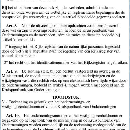
Bij het uitoefenen van deze taak zijn de overheden, administraties en
diensten onderworpen aan de wettelijke en reglementaire bepalingen die de
oorspronkelijke verzameling van de in artikel 6 bedoelde gegevens toelaten.
Art. 8.
Voor de uitvoering van hun opdrachten zoals omschreven in
deze wet en zijn uitvoeringsbesluiten, hebben de Kruispuntbank van
Ondernemingen en de overheden, administraties en diensten bedoeld bij
artikel 7, eerste lid :
1° toegang tot het Rijksregister van de natuurlijke personen, ingesteld
door de wet van 8 augustus 1983 tot regeling van een Rijksregister van
natuurlijke personen;
2° het recht om het identificatienummer van het Rijksregister te gebruiken.
Art. 9.
De Koning stelt, bij een besluit vastgesteld na overleg in de
Ministerraad, de modaliteiten en de aard van de inschrijvingen en de
wijzigingen vast, die rechtstreeks op een elektronisch beveiligde wijze door
de ondernemingen, bedoeld in artikel 4, mogen worden meegedeeld aan de
Kruispuntbank van Ondernemingen.
HOOFDSTUK
3. - Toekenning en gebruik van het ondernemings- en
vestigingseenheidnummer van de Kruispuntbank van Ondernemingen
Art. 10.
Het ondernemingsnummer en het vestigingseenheidnummer
toegekend op het ogenblik van de inschrijving in de Kruispuntbank van
Ondernemingen worden onmiddellijk na de toekenning medegedeeld aan de
onderneming door de krachtens artikel 7, eerste lid, aangewezen overheden,