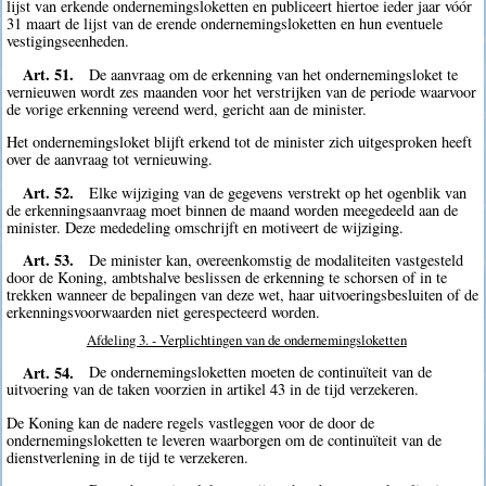
lijst van erkende ondernemingsloketten en publiceert hiertoe ieder jaar vóór
31 maart de lijst van de erende ondernemingsloketten en hun eventuele
vestigingseenheden.
Art. 51.
De aanvraag om de erkenning van het ondernemingsloket te
vernieuwen wordt zes maanden voor het verstrijken van de periode waarvoor
de vorige erkenning vereend werd, gericht aan de minister.
Het ondernemingsloket blijft erkend tot de minister zich uitgesproken heeft
over de aanvraag tot vernieuwing.
Art. 52.
Elke wijziging van de gegevens verstrekt op het ogenblik van
de erkenningsaanvraag moet binnen de maand worden meegedeeld aan de
minister. Deze mededeling omschrijft en motiveert de wijziging.
Art. 53.
De minister kan, overeenkomstig de modaliteiten vastgesteld
door de Koning, ambtshalve beslissen de erkenning te schorsen of in te
trekken wanneer de bepalingen van deze wet, haar uitvoeringsbesluiten of de
erkenningsvoorwaarden niet gerespecteerd worden.
Afdeling 3. - Verplichtingen van de ondernemingsloketten
Art. 54.
De ondernemingsloketten moeten de continuïteit van de
uitvoering van de taken voorzien in artikel 43 in de tijd verzekeren.
De Koning kan de nadere regels vastleggen voor de door de
ondernemingsloketten te leveren waarborgen om de continuïteit van de
dienstverlening in de tijd te verzekeren.