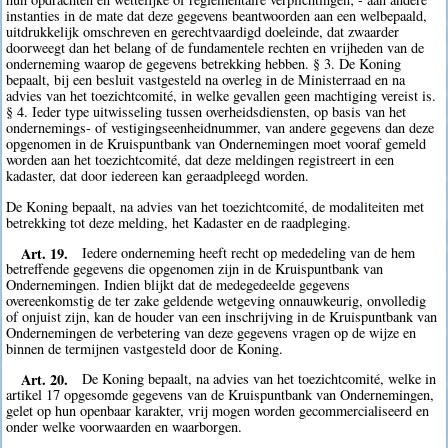
instanties in de mate dat deze gegevens beantwoorden aan een welbepaald,
uitdrukkelijk omschreven en gerechtvaardigd doeleinde, dat zwaarder
doorweegt dan het belang of de fundamentele rechten en vrijheden van de
onderneming waarop de gegevens betrekking hebben. § 3. De Koning
bepaalt, bij een besluit vastgesteld na overleg in de Ministerraad en na
advies van het toezichtcomité, in welke gevallen geen machtiging vereist is.
§ 4. Ieder type uitwisseling tussen overheidsdiensten, op basis van het
ondernemings- of vestigingseenheidnummer, van andere gegevens dan deze
opgenomen in de Kruispuntbank van Ondernemingen moet vooraf gemeld
worden aan het toezichtcomité, dat deze meldingen registreert in een
kadaster, dat door iedereen kan geraadpleegd worden.
De Koning bepaalt, na advies van het toezichtcomité, de modaliteiten met
betrekking tot deze melding, het Kadaster en de raadpleging.
Art. 19.
Iedere onderneming heeft recht op mededeling van de hem
betreffende gegevens die opgenomen zijn in de Kruispuntbank van
Ondernemingen. Indien blijkt dat de medegedeelde gegevens
overeenkomstig de ter zake geldende wetgeving onnauwkeurig, onvolledig
of onjuist zijn, kan de houder van een inschrijving in de Kruispuntbank van
Ondernemingen de verbetering van deze gegevens vragen op de wijze en
binnen de termijnen vastgesteld door de Koning.
Art. 20.
De Koning bepaalt, na advies van het toezichtcomité, welke in
artikel 17 opgesomde gegevens van de Kruispuntbank van Ondernemingen,
gelet op hun openbaar karakter, vrij mogen worden gecommercialiseerd en
onder welke voorwaarden en waarborgen.