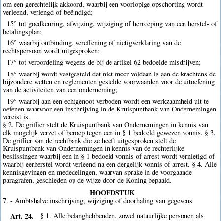
om een gerechtelijk akkoord, waarbij een voorlopige opschorting wordt
verleend, verlengd of beëindigd;
15° tot goedkeuring, afwijzing, wijziging of herroeping van een herstel- of
betalingsplan;
16° waarbij ontbinding, vereffening of nietigverklaring van de
rechtspersoon wordt uitgesproken;
17° tot veroordeling wegens de bij de artikel 62 bedoelde misdrijven;
18° waarbij wordt vastgesteld dat niet meer voldaan is aan de krachtens de
bijzondere wetten en reglementen gestelde voorwaarden voor de uitoefening
van de activiteiten van een onderneming;
19° waarbij aan een echtgenoot verboden wordt een werkzaamheid uit te
oefenen waarvoor een inschrijving in de Kruispuntbank van Ondernemingen
vereist is.
§ 2. De griffier stelt de Kruispuntbank van Ondernemingen in kennis van
elk mogelijk verzet of beroep tegen een in § 1 bedoeld gewezen vonnis. § 3.
De griffier van de rechtbank die ze heeft uitgesproken stelt de
Kruispuntbank van Ondernemingen in kennis van de rechterlijke
beslissingen waarbij een in § 1 bedoeld vonnis of arrest wordt vernietigd of
waarbij eerherstel wordt verleend na een dergelijk vonnis of arrest. § 4. Alle
kennisgevingen en mededelingen, waarvan sprake in de voorgaande
paragrafen, geschieden op de wijze door de Koning bepaald.
HOOFDSTUK
7. - Ambtshalve inschrijving, wijziging of doorhaling van gegevens
Art. 24.
§ 1. Alle belanghebbenden, zowel natuurlijke personen als