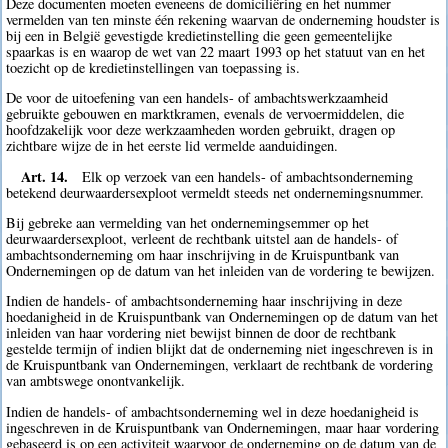
Deze documenten moeten eveneens de domiciliëring en het nummer
vermelden van ten minste één rekening waarvan de onderneming houdster is
bij een in België gevestigde kredietinstelling die geen gemeentelijke
spaarkas is en waarop de wet van 22 maart 1993 op het statuut van en het
toezicht op de kredietinstellingen van toepassing is.
De voor de uitoefening van een handels- of ambachtswerkzaamheid
gebruikte gebouwen en marktkramen, evenals de vervoermiddelen, die
hoofdzakelijk voor deze werkzaamheden worden gebruikt, dragen op
zichtbare wijze de in het eerste lid vermelde aanduidingen.
Art. 14.
Elk op verzoek van een handels- of ambachtsonderneming
betekend deurwaardersexploot vermeldt steeds net ondernemingsnummer.
Bij gebreke aan vermelding van het ondernemingsemmer op het
deurwaardersexploot, verleent de rechtbank uitstel aan de handels- of
ambachtsonderneming om haar inschrijving in de Kruispuntbank van
Ondernemingen op de datum van het inleiden van de vordering te bewijzen.
Indien de handels- of ambachtsonderneming haar inschrijving in deze
hoedanigheid in de Kruispuntbank van Ondernemingen op de datum van het
inleiden van haar vordering niet bewijst binnen de door de rechtbank
gestelde termijn of indien blijkt dat de onderneming niet ingeschreven is in
de Kruispuntbank van Ondernemingen, verklaart de rechtbank de vordering
van ambtswege onontvankelijk.
Indien de handels- of ambachtsonderneming wel in deze hoedanigheid is
ingeschreven in de Kruispuntbank van Ondernemingen, maar haar vordering
gebaseerd is op een activiteit waarvoor de onderneming op de datum van de