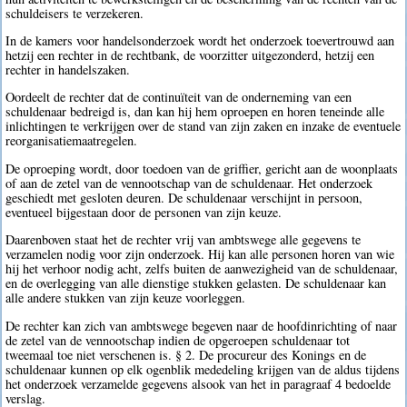
schuldeisers te verzekeren.
In de kamers voor handelsonderzoek wordt het onderzoek toevertrouwd aan
hetzij een rechter in de rechtbank, de voorzitter uitgezonderd, hetzij een
rechter in handelszaken.
Oordeelt de rechter dat de continuïteit van de onderneming van een
schuldenaar bedreigd is, dan kan hij hem oproepen en horen teneinde alle
inlichtingen te verkrijgen over de stand van zijn zaken en inzake de eventuele
reorganisatiemaatregelen.
De oproeping wordt, door toedoen van de griffier, gericht aan de woonplaats
of aan de zetel van de vennootschap van de schuldenaar. Het onderzoek
geschiedt met gesloten deuren. De schuldenaar verschijnt in persoon,
eventueel bijgestaan door de personen van zijn keuze.
Daarenboven staat het de rechter vrij van ambtswege alle gegevens te
verzamelen nodig voor zijn onderzoek. Hij kan alle personen horen van wie
hij het verhoor nodig acht, zelfs buiten de aanwezigheid van de schuldenaar,
en de overlegging van alle dienstige stukken gelasten. De schuldenaar kan
alle andere stukken van zijn keuze voorleggen.
De rechter kan zich van ambtswege begeven naar de hoofdinrichting of naar
de zetel van de vennootschap indien de opgeroepen schuldenaar tot
tweemaal toe niet verschenen is. § 2. De procureur des Konings en de
schuldenaar kunnen op elk ogenblik mededeling krijgen van de aldus tijdens
het onderzoek verzamelde gegevens alsook van het in paragraaf 4 bedoelde
verslag.