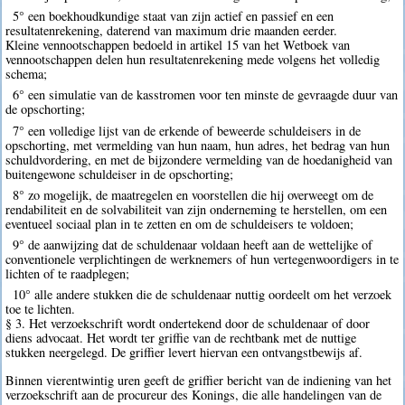
5° een boekhoudkundige staat van zijn actief en passief en een
resultatenrekening, daterend van maximum drie maanden eerder.
Kleine vennootschappen bedoeld in artikel 15 van het Wetboek van
vennootschappen delen hun resultatenrekening mede volgens het volledig
schema;
6° een simulatie van de kasstromen voor ten minste de gevraagde duur van
de opschorting;
7° een volledige lijst van de erkende of beweerde schuldeisers in de
opschorting, met vermelding van hun naam, hun adres, het bedrag van hun
schuldvordering, en met de bijzondere vermelding van de hoedanigheid van
buitengewone schuldeiser in de opschorting;
8° zo mogelijk, de maatregelen en voorstellen die hij overweegt om de
rendabiliteit en de solvabiliteit van zijn onderneming te herstellen, om een
eventueel sociaal plan in te zetten en om de schuldeisers te voldoen;
9° de aanwijzing dat de schuldenaar voldaan heeft aan de wettelijke of
conventionele verplichtingen de werknemers of hun vertegenwoordigers in te
lichten of te raadplegen;
10° alle andere stukken die de schuldenaar nuttig oordeelt om het verzoek
toe te lichten.
§ 3. Het verzoekschrift wordt ondertekend door de schuldenaar of door
diens advocaat. Het wordt ter griffie van de rechtbank met de nuttige
stukken neergelegd. De griffier levert hiervan een ontvangstbewijs af.
Binnen vierentwintig uren geeft de griffier bericht van de indiening van het
verzoekschrift aan de procureur des Konings, die alle handelingen van de