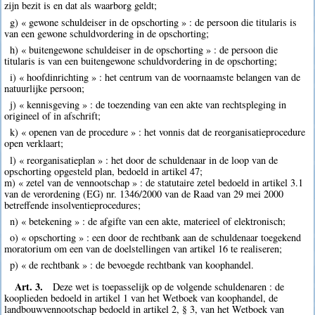
zijn bezit is en dat als waarborg geldt;
g) « gewone schuldeiser in de opschorting » : de persoon die titularis is
van een gewone schuldvordering in de opschorting;
h) « buitengewone schuldeiser in de opschorting » : de persoon die
titularis is van een buitengewone schuldvordering in de opschorting;
i) « hoofdinrichting » : het centrum van de voornaamste belangen van de
natuurlijke persoon;
j) « kennisgeving » : de toezending van een akte van rechtspleging in
origineel of in afschrift;
k) « openen van de procedure » : het vonnis dat de reorganisatieprocedure
open verklaart;
l) « reorganisatieplan » : het door de schuldenaar in de loop van de
opschorting opgesteld plan, bedoeld in artikel 47;
m) « zetel van de vennootschap » : de statutaire zetel bedoeld in artikel 3.1
van de verordening (EG) nr. 1346/2000 van de Raad van 29 mei 2000
betreffende insolventieprocedures;
n) « betekening » : de afgifte van een akte, materieel of elektronisch;
o) « opschorting » : een door de rechtbank aan de schuldenaar toegekend
moratorium om een van de doelstellingen van artikel 16 te realiseren;
p) « de rechtbank » : de bevoegde rechtbank van koophandel.
Art. 3.
Deze wet is toepasselijk op de volgende schuldenaren : de
kooplieden bedoeld in artikel 1 van het Wetboek van koophandel, de
landbouwvennootschap bedoeld in artikel 2, § 3, van het Wetboek van