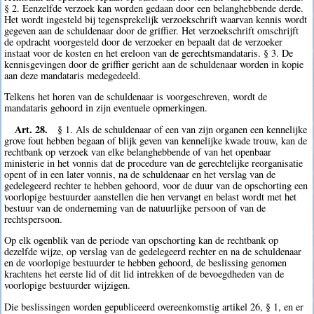
§ 2. Eenzelfde verzoek kan worden gedaan door een belanghebbende derde.
Het wordt ingesteld bij tegensprekelijk verzoekschrift waarvan kennis wordt
gegeven aan de schuldenaar door de griffier. Het verzoekschrift omschrijft
de opdracht voorgesteld door de verzoeker en bepaalt dat de verzoeker
instaat voor de kosten en het ereloon van de gerechtsmandataris. § 3. De
kennisgevingen door de griffier gericht aan de schuldenaar worden in kopie
aan deze mandataris medegedeeld.
Telkens het horen van de schuldenaar is voorgeschreven, wordt de
mandataris gehoord in zijn eventuele opmerkingen.
Art. 28.
§ 1. Als de schuldenaar of een van zijn organen een kennelijke
grove fout hebben begaan of blijk geven van kennelijke kwade trouw, kan de
rechtbank op verzoek van elke belanghebbende of van het openbaar
ministerie in het vonnis dat de procedure van de gerechtelijke reorganisatie
opent of in een later vonnis, na de schuldenaar en het verslag van de
gedelegeerd rechter te hebben gehoord, voor de duur van de opschorting een
voorlopige bestuurder aanstellen die hen vervangt en belast wordt met het
bestuur van de onderneming van de natuurlijke persoon of van de
rechtspersoon.
Op elk ogenblik van de periode van opschorting kan de rechtbank op
dezelfde wijze, op verslag van de gedelegeerd rechter en na de schuldenaar
en de voorlopige bestuurder te hebben gehoord, de beslissing genomen
krachtens het eerste lid of dit lid intrekken of de bevoegdheden van de
voorlopige bestuurder wijzigen.
Die beslissingen worden gepubliceerd overeenkomstig artikel 26, § 1, en er