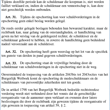
Tijdens dezelfde periode kan de schuldenaar die koopman is, niet worden
failliet verklaard en, indien de schuldenaar een vennootschap is, kan deze
niet gerechtelijk worden ontbonden.
Art. 31.
Tijdens de opschorting kan voor schuldvorderingen in de
opschorting geen enkel beslag worden gelegd.
De reeds eerder gelegde beslagen behouden hun bewarend karakter, maar de
rechtbank kan, naar gelang van de omstandigheden, er handlichting van
geven na het verslag van de gedelegeerd rechter, de schuldeiser en de
schuldenaar gehoord te hebben, in zoverre de handlichting geen beduidend
nadeel veroorzaakt aan de schuldeiser.
Art. 32.
De opschorting heeft geen weerslag op het lot van de specifiek
ten gunste van derden in pand gegeven schuldvorderingen.
Art. 33.
De opschorting staat de vrijwillige betaling door de
schuldenaar van schuldvorderingen in de opschorting niet in de weg.
Onverminderd de toepassing van de artikelen 2043bis tot 2043octies van het
Burgerlijk Wetboek komt de opschorting de medeschuldenaars en de
schuldenaars van persoonlijke zekerheden niet ten goede.
De in artikel 1798 van het Burgerlijk Wetboek bedoelde rechtstreekse
vordering wordt niet verhinderd door het vonnis dat de gerechtelijke
reorganisatie van de aannemer open verklaart en evenmin door latere
beslissingen die door de rechtbank zijn gewezen tijdens de reorganisatie of
zijn gewezen in toepassing van artikel 59, § 2.