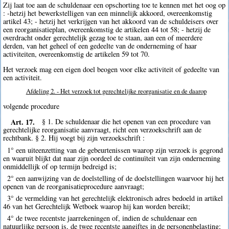
Zij laat toe aan de schuldenaar een opschorting toe te kennen met het oog op
: -hetzij het bewerkstelligen van een minnelijk akkoord, overeenkomstig
artikel 43; - hetzij het verkrijgen van het akkoord van de schuldeisers over
een reorganisatieplan, overeenkomstig de artikelen 44 tot 58; - hetzij de
overdracht onder gerechtelijk gezag toe te staan, aan een of meerdere
derden, van het geheel of een gedeelte van de onderneming of haar
activiteiten, overeenkomstig de artikelen 59 tot 70.
Het verzoek mag een eigen doel beogen voor elke activiteit of gedeelte van
een activiteit.
Afdeling 2. - Het verzoek tot gerechtelijke reorganisatie en de daarop
volgende procedure
Art. 17.
§ 1. De schuldenaar die het openen van een procedure van
gerechtelijke reorganisatie aanvraagt, richt een verzoekschrift aan de
rechtbank. § 2. Hij voegt bij zijn verzoekschrift :
1° een uiteenzetting van de gebeurtenissen waarop zijn verzoek is gegrond
en waaruit blijkt dat naar zijn oordeel de continuïteit van zijn onderneming
onmiddellijk of op termijn bedreigd is;
2° een aanwijzing van de doelstelling of de doelstellingen waarvoor hij het
openen van de reorganisatieprocedure aanvraagt;
3° de vermelding van het gerechtelijk elektronisch adres bedoeld in artikel
46 van het Gerechtelijk Wetboek waarop hij kan worden bereikt;
4° de twee recentste jaarrekeningen of, indien de schuldenaar een
natuurlijke persoon is, de twee recentste aangiftes in de personenbelasting;