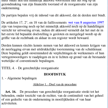
meer onder hen een minnelijk akkoord voorstellen met het oog op de
gezondmaking van zijn financiële toestand of de reorganisatie van zijn
onderneming.
De partijen bepalen vrij de inhoud van dit akkoord, dat de derden niet bindt.
wet van 8 augustus 1997
De artikelen 17, 2°, en 18 van de faillissements
zijn van toepassing noch op het minnelijk akkoord noch op de handelingen
verricht ter uitvoering ervan, indien dit akkoord vermeldt dat het met de in
het eerste lid bepaalde doelstelling is gesloten en neergelegd wordt op de
griffie van de rechtbank en aldaar in een register wordt bewaard.
Derden kunnen slechts kennis nemen van het akkoord en kennis krijgen van
de neerlegging ervan met uitdrukkelijke toestemming van de schuldenaar.
Deze bepaling geldt onverminderd de verplichtingen de werknemers of hun
vertegenwoordigers te raadplegen en in te lichten op grond van de bestaande
wettelijke of conventionele bepalingen.
TITEL 4. - De gerechtelijke reorganisatie
HOOFDSTUK
1. - Algemene bepalingen
Afdeling 1. - Doel van de procedure
Art. 16.
De procedure van gerechtelijke reorganisatie strekt tot het
behouden, onder toezicht van de rechter, van de continuïteit van het geheel
of een gedeelte van de onderneming in moeilijkheden of van haar
activiteiten.