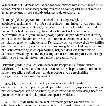
Wanneer de schuldenaar beslist een lopende overeenkomst niet langer uit te
voeren, vormt de schadevergoeding waartoe de wederpartij in voorkomend
geval gerechtigd is een schuldvordering in de opschorting.
De mogelijkheid gegeven in dit artikel is niet toepasselijk op
arbeidsovereenkomsten. § 3. De strafbedingen, met inbegrip van bedingen
tot verhoging van de rentevoet, die ertoe strekken op forfaitaire wijze de
potentiële schade te dekken geleden door het niet nakomen van de
hoofdverbintenis, blijven zonder gevolg tijdens de periode van opschorting
en tot de integrale uitvoering van het reorganisatieplan ten aanzien van de in
het plan opgenomen schuldeisers. De schuldeiser kan evenwel de werkelijke
door de niet-naleving van de hoofdverbintenis geleden schade opnemen in
zijn schuldvordering in de opschorting, hetgeen door dit louter feit de
definitieve verzaking aan de toepassing van het strafbeding met zich brengt,
zelfs na de integrale uitvoering van het reorganisatieplan.
Hetzelfde geldt ingeval de schuldenaar die koopman is, failliet wordt
verklaard, of, indien de schuldenaar een vennootschap is, wordt ontbonden
na het vroegtijdig beëindigen van de procedure van gerechtelijke
reorganisatie overeenkomstig artikel 40.
Art. 36.
Een schuldvordering die voortvloeit uit lopende
overeenkomsten met opeenvolgende prestaties, met inbegrip van de rente, is
niet onderworpen aan de opschorting in de mate dat zij betrekking heeft op
prestaties verricht nadat de procedure open is verklaard.
Art. 37.
In de mate dat de schuldvorderingen ten aanzien van de
schuldenaar beantwoorden aan prestaties uitgevoerd tijdens de procedure