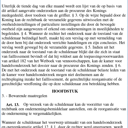
Uiterlijk de tiende dag van elke maand wordt een lijst van de op basis van
dit artikel aangevatte onderzoeken aan de procureur des Konings
medegedeeld, door toedoen van de griffier. § 3. Op de wijze bepaald door de
Koning kan de rechtbank de verzamelde gegevens uitwisselen met de
overheidsinstellingen of particuliere instellingen die door de bevoegde
overheid zijn aangewezen of erkend om ondernemingen in moeilijkheden te
begeleiden. § 4. Wanneer de rechter het onderzoek naar de toestand van de
schuldenaar beëindigd heeft, maakt hij een verslag op met vermelding van
de door hem bij dat onderzoek verrichte handelingen en zijn conclusies. Het
verslag wordt gevoegd bij de verzamelde gegevens. § 5. Indien uit het
onderzoek naar de toestand van de schuldenaar blijkt dat die zich in staat
van faillissement bevindt of dat hij voldoet aan de toepassingsvoorwaarden
van artikel 182 van het Wetboek van vennootschappen, kan de kamer voor
handelsonderzoek het dossier naar de procureur des Konings zenden. § 6.
De met het onderzoek naar de toestand van de schuldenaar belaste leden van
de kamer voor handelsonderzoek mogen niet deelnemen aan de
rechtspleging inzake het faillissement, de gerechtelijke reorganisatie of de
gerechtelijke vereffening die op deze schuldenaar zou betrekking hebben.
HOOFDSTUK
3. - Bewarende maatregelen
Art. 13.
Op verzoek van de schuldenaar kan de voorzitter van de
rechtbank een ondernemingsbemiddelaar aanstellen, om de reorganisatie van
de onderneming te vergemakkelijken.
Wanneer de schuldenaar het voorwerp uitmaakt van een handelsonderzoek
en overeenkomstig artikel 12, § 1, door de rechter werd opgeroepen, wordt