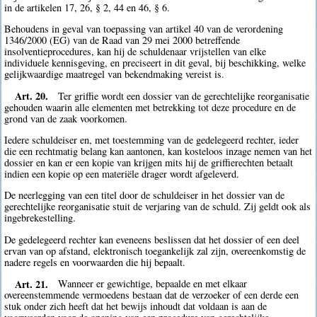
in de artikelen 17, 26, § 2, 44 en 46, § 6.
Behoudens in geval van toepassing van artikel 40 van de verordening
1346/2000 (EG) van de Raad van 29 mei 2000 betreffende
insolventieprocedures, kan hij de schuldenaar vrijstellen van elke
individuele kennisgeving, en preciseert in dit geval, bij beschikking, welke
gelijkwaardige maatregel van bekendmaking vereist is.
Art. 20.
Ter griffie wordt een dossier van de gerechtelijke reorganisatie
gehouden waarin alle elementen met betrekking tot deze procedure en de
grond van de zaak voorkomen.
Iedere schuldeiser en, met toestemming van de gedelegeerd rechter, ieder
die een rechtmatig belang kan aantonen, kan kosteloos inzage nemen van het
dossier en kan er een kopie van krijgen mits hij de griffierechten betaalt
indien een kopie op een materiële drager wordt afgeleverd.
De neerlegging van een titel door de schuldeiser in het dossier van de
gerechtelijke reorganisatie stuit de verjaring van de schuld. Zij geldt ook als
ingebrekestelling.
De gedelegeerd rechter kan eveneens beslissen dat het dossier of een deel
ervan van op afstand, elektronisch toegankelijk zal zijn, overeenkomstig de
nadere regels en voorwaarden die hij bepaalt.
Art. 21.
Wanneer er gewichtige, bepaalde en met elkaar
overeenstemmende vermoedens bestaan dat de verzoeker of een derde een
stuk onder zich heeft dat het bewijs inhoudt dat voldaan is aan de