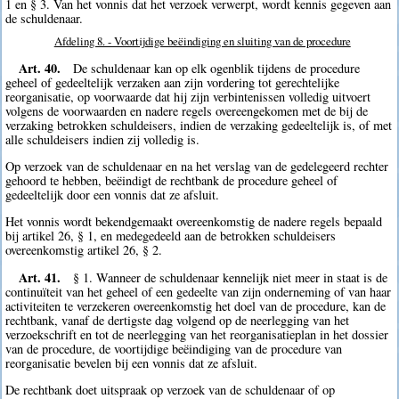
1 en § 3. Van het vonnis dat het verzoek verwerpt, wordt kennis gegeven aan
de schuldenaar.
Afdeling 8. - Voortijdige beëindiging en sluiting van de procedure
Art. 40.
De schuldenaar kan op elk ogenblik tijdens de procedure
geheel of gedeeltelijk verzaken aan zijn vordering tot gerechtelijke
reorganisatie, op voorwaarde dat hij zijn verbintenissen volledig uitvoert
volgens de voorwaarden en nadere regels overeengekomen met de bij de
verzaking betrokken schuldeisers, indien de verzaking gedeeltelijk is, of met
alle schuldeisers indien zij volledig is.
Op verzoek van de schuldenaar en na het verslag van de gedelegeerd rechter
gehoord te hebben, beëindigt de rechtbank de procedure geheel of
gedeeltelijk door een vonnis dat ze afsluit.
Het vonnis wordt bekendgemaakt overeenkomstig de nadere regels bepaald
bij artikel 26, § 1, en medegedeeld aan de betrokken schuldeisers
overeenkomstig artikel 26, § 2.
Art. 41.
§ 1. Wanneer de schuldenaar kennelijk niet meer in staat is de
continuïteit van het geheel of een gedeelte van zijn onderneming of van haar
activiteiten te verzekeren overeenkomstig het doel van de procedure, kan de
rechtbank, vanaf de dertigste dag volgend op de neerlegging van het
verzoekschrift en tot de neerlegging van het reorganisatieplan in het dossier
van de procedure, de voortijdige beëindiging van de procedure van
reorganisatie bevelen bij een vonnis dat ze afsluit.
De rechtbank doet uitspraak op verzoek van de schuldenaar of op