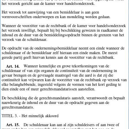
het verzoek gericht aan de kamer voor handelsonderzoek.
Het verzoek tot aanwijzing van een bemiddelaar is aan geen
vormvoorschriften onderworpen en kan mondeling worden gedaan.
Wanneer de voorzitter van de rechtbank of de kamer voor handelsonderzoek
het verzoek inwilligt, bepaalt hij bij beschikking gewezen in raadkamer de
inhoud en de duur van de bemiddelingsopdracht binnen de grenzen van het
verzoek van de schuldenaar.
De opdracht van de ondernemingsbemiddelaar neemt een einde wanneer de
schuldenaar of de bemiddelaar zelf hieraan een einde maken. De meest
gerede partij geeft hiervan kennis aan de voorzitter van de rechtbank.
Art. 14.
Wanneer kennelijke en grove tekortkomingen van de
schuldenaar of van zijn organen de continuïteit van de onderneming in
gevaar brengen en de gevraagde maatregel van die aard is dat zij die
continuïteit kan vrijwaren kan de voorzitter van de rechtbank op verzoek van
elke belanghebbende, ingesteld volgens de vormen van het kort geding te
dien einde een of meer gerechtsmandatarissen aanstellen.
De beschikking die de gerechtsmandataris aanstelt, verantwoordt en bepaalt
nauwkeurig de inhoud en de duur van de opdracht gegeven aan de
gerechtsmandataris.
TITEL 3. - Het minnelijk akkoord
Art. 15.
De schuldenaar kan aan al zijn schuldeisers of aan twee of