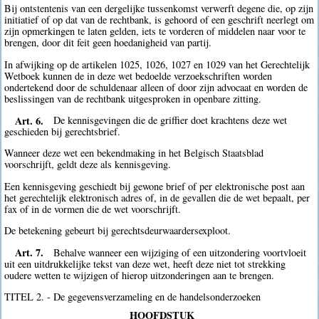
Bij ontstentenis van een dergelijke tussenkomst verwerft degene die, op zijn
initiatief of op dat van de rechtbank, is gehoord of een geschrift neerlegt om
zijn opmerkingen te laten gelden, iets te vorderen of middelen naar voor te
brengen, door dit feit geen hoedanigheid van partij.
In afwijking op de artikelen 1025, 1026, 1027 en 1029 van het Gerechtelijk
Wetboek kunnen de in deze wet bedoelde verzoekschriften worden
ondertekend door de schuldenaar alleen of door zijn advocaat en worden de
beslissingen van de rechtbank uitgesproken in openbare zitting.
Art. 6.
De kennisgevingen die de griffier doet krachtens deze wet
geschieden bij gerechtsbrief.
Wanneer deze wet een bekendmaking in het Belgisch Staatsblad
voorschrijft, geldt deze als kennisgeving.
Een kennisgeving geschiedt bij gewone brief of per elektronische post aan
het gerechtelijk elektronisch adres of, in de gevallen die de wet bepaalt, per
fax of in de vormen die de wet voorschrijft.
De betekening gebeurt bij gerechtsdeurwaardersexploot.
Art. 7.
Behalve wanneer een wijziging of een uitzondering voortvloeit
uit een uitdrukkelijke tekst van deze wet, heeft deze niet tot strekking
oudere wetten te wijzigen of hierop uitzonderingen aan te brengen.
TITEL 2. - De gegevensverzameling en de handelsonderzoeken
HOOFDSTUK