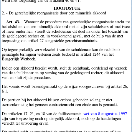
werd met toepassing van de artikelen 40 en 41.
HOOFDSTUK
2. - De gerechtelijke reorganisatie door een minnelijk akkoord
Art. 43.
Wanneer de procedure van gerechtelijke reorganisatie strekt tot
het afsluiten van een minnelijk akkoord met al zijn schuldeisers of met twee
of meer onder hen, streeft de schuldenaar dit doel na onder het toezicht van
de gedelegeerd rechter en, in voorkomend geval, met de hulp van de met
toepassing van artikel 27 aangestelde gerechtsmandataris.
Op tegensprekelijk verzoekschrift van de schuldenaar kan de rechtbank
gematigde termijnen verlenen zoals bedoeld in artikel 1244 van het
Burgerlijk Wetboek.
Indien een akkoord bereikt wordt, stelt de rechtbank, oordelend op verzoek
van de schuldenaar en op verslag van de gedelegeerd rechter, dit akkoord
vast en sluit zij de procedure.
Het vonnis wordt bekendgemaakt op de wijze voorgeschreven bij artikel 26,
§ 1.
De partijen bij het akkoord blijven erdoor gebonden zolang er niet
overeenkomstig het gemeen contractenrecht een einde aan is gemaakt.
wet van 8 augustus 1997
De artikelen 17, 2°, en 18 van de faillissements
zijn van toepassing noch op dergelijk akkoord, noch op de handelingen
verricht ter uitvoering ervan.
Dit artikel geldt onverminderd de verplichtingen de werknemers of hun