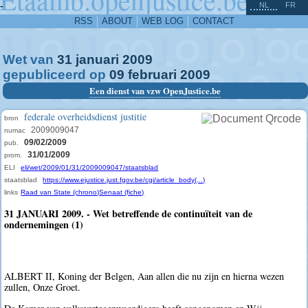
^
-
NL
FR
RSS
ABOUT
WEB LOG
CONTACT
Wet van
31
januari
2009
gepubliceerd op
09
februari
2009
Een dienst van vzw OpenJustice.be
federale overheidsdienst justitie
bron
2009009047
numac
09/02/2009
pub.
31/01/2009
prom.
ELI
eli/wet/2009/01/31/2009009047/staatsblad
staatsblad
https://www.ejustice.just.fgov.be/cgi/article_body(...)
links
Raad van State (chrono)
Senaat (fiche)
31 JANUARI 2009. - Wet betreffende de continuïteit van de
ondernemingen (1)
ALBERT II, Koning der Belgen, Aan allen die nu zijn en hierna wezen
zullen, Onze Groet.