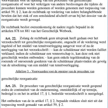
voorwaarden voor de opening van een procedure van gerechtelijke
reorganisatie of voor het verkrijgen van andere beslissingen die tijdens de
procedure kunnen worden genomen of worden genomen met toepassing van
artikel 59, § 2, kan de rechtbank op vordering van iedere belanghebbende
bevelen dat het stuk of een eensluidend afschrift ervan bij het dossier van de
reorganisatie wordt gevoegd.
De rechtbank beslist overeenkomstig de nadere regels bepaald in de
artikelen 878 tot 881 van het Gerechtelijk Wetboek.
Art. 22.
Zolang de rechtbank geen uitspraak heeft gedaan over het
verzoekschrift tot gerechtelijke reorganisatie, ongeacht of de vordering werd
ingeleid of het middel van tenuitvoerlegging aangevat voor of na de
neerlegging van het verzoekschrift : - kan de schuldenaar niet worden failliet
verklaard; indien de schuldenaar een vennootschap is, kan deze ook niet
gerechtelijk worden ontbonden; - kan geen enkele tegeldemaking van de
roerende of onroerende goederen van de schuldenaar plaatsvinden als gevolg
van de uitoefening van een middel van tenuitvoerlegging.
Afdeling 3. - Voorwaarden voor de opening van de procedure van
gerechtelijke reorganisatie
Art. 23.
De procedure van gerechtelijke reorganisatie wordt geopend
zodra de continuïteit van de onderneming, onmiddellijk of op termijn,
bedreigd is en het in artikel 17, § 1, bedoelde verzoekschrift is neergelegd.
Het ontbreken van de in artikel 17, § 2, bepaalde stukken sluit niet uit dat
toepassing wordt gemaakt van artikel 59, § 2.