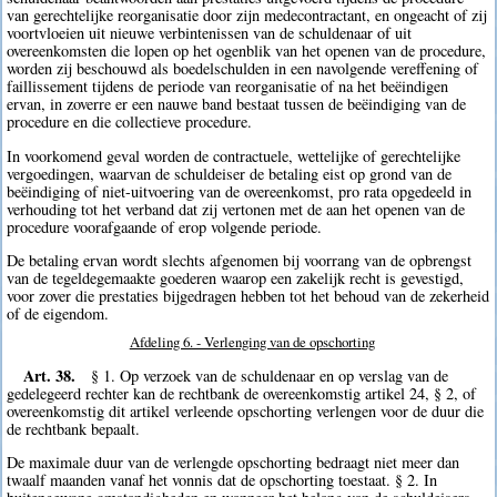
van gerechtelijke reorganisatie door zijn medecontractant, en ongeacht of zij
voortvloeien uit nieuwe verbintenissen van de schuldenaar of uit
overeenkomsten die lopen op het ogenblik van het openen van de procedure,
worden zij beschouwd als boedelschulden in een navolgende vereffening of
faillissement tijdens de periode van reorganisatie of na het beëindigen
ervan, in zoverre er een nauwe band bestaat tussen de beëindiging van de
procedure en die collectieve procedure.
In voorkomend geval worden de contractuele, wettelijke of gerechtelijke
vergoedingen, waarvan de schuldeiser de betaling eist op grond van de
beëindiging of niet-uitvoering van de overeenkomst, pro rata opgedeeld in
verhouding tot het verband dat zij vertonen met de aan het openen van de
procedure voorafgaande of erop volgende periode.
De betaling ervan wordt slechts afgenomen bij voorrang van de opbrengst
van de tegeldegemaakte goederen waarop een zakelijk recht is gevestigd,
voor zover die prestaties bijgedragen hebben tot het behoud van de zekerheid
of de eigendom.
Afdeling 6. - Verlenging van de opschorting
Art. 38.
§ 1. Op verzoek van de schuldenaar en op verslag van de
gedelegeerd rechter kan de rechtbank de overeenkomstig artikel 24, § 2, of
overeenkomstig dit artikel verleende opschorting verlengen voor de duur die
de rechtbank bepaalt.
De maximale duur van de verlengde opschorting bedraagt niet meer dan
twaalf maanden vanaf het vonnis dat de opschorting toestaat. § 2. In