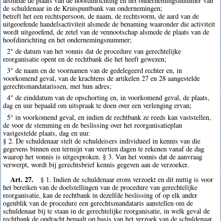
alsmede de plaats van de hoofdinrichting en het ondernemingsnummer van
de schuldenaar in de Kruispuntbank van ondernemingen;
betreft het een rechtspersoon, de naam, de rechtsvorm, de aard van de
uitgeoefende handelsactiviteit alsmede de benaming waaronder die activiteit
wordt uitgeoefend, de zetel van de vennootschap alsmede de plaats van de
hoofdinrichting en het ondernemingsnummer;
2° de datum van het vonnis dat de procedure van gerechtelijke
reorganisatie opent en de rechtbank die het heeft gewezen;
3° de naam en de voornamen van de gedelegeerd rechter en, in
voorkomend geval, van de krachtens de artikelen 27 en 28 aangestelde
gerechtsmandatarissen, met hun adres;
4° de einddatum van de opschorting en, in voorkomend geval, de plaats,
dag en uur bepaald om uitspraak te doen over een verlenging ervan;
5° in voorkomend geval, en indien de rechtbank ze reeds kan vaststellen,
de voor de stemming en de beslissing over het reorganisatieplan
vastgestelde plaats, dag en uur.
§ 2. De schuldenaar stelt de schuldeisers individueel in kennis van die
gegevens binnen een termijn van veertien dagen te rekenen vanaf de dag
waarop het vonnis is uitgesproken. § 3. Van het vonnis dat de aanvraag
verwerpt, wordt bij gerechtsbrief kennis gegeven aan de verzoeker.
Art. 27.
§ 1. Indien de schuldenaar erom verzoekt en dit nuttig is voor
het bereiken van de doelstellingen van de procedure van gerechtelijke
reorganisatie, kan de rechtbank in dezelfde beslissing of op elk ander
ogenblik van de procedure een gerechtsmandataris aanstellen om de
schuldenaar bij te staan in de gerechtelijke reorganisatie, in welk geval de
rechtbank de opdracht bepaalt op basis van het verzoek van de schuldenaar.