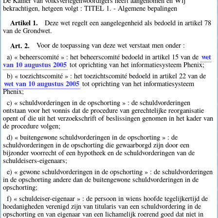
De Kamer van volksvertegenwoordigers heeft aangenomen en Wij
bekrachtigen, hetgeen volgt : TITEL 1. - Algemene bepalingen
Artikel 1.
Deze wet regelt een aangelegenheid als bedoeld in artikel 78
van de Grondwet.
Art. 2.
Voor de toepassing van deze wet verstaat men onder :
wet
a) « beheerscomité » : het beheerscomité bedoeld in artikel 15 van de
van 10 augustus 2005
tot oprichting van het informatiesysteem Phenix;
b) « toezichtscomité » : het toezichtscomité bedoeld in artikel 22 van de
wet van 10 augustus 2005
tot oprichting van het informatiesysteem
Phenix;
c) « schuldvorderingen in de opschorting » : de schuldvorderingen
ontstaan voor het vonnis dat de procedure van gerechtelijke reorganisatie
opent of die uit het verzoekschrift of beslissingen genomen in het kader van
de procedure volgen;
d) « buitengewone schuldvorderingen in de opschorting » : de
schuldvorderingen in de opschorting die gewaarborgd zijn door een
bijzonder voorrecht of een hypotheek en de schuldvorderingen van de
schuldeisers-eigenaars;
e) « gewone schuldvorderingen in de opschorting » : de schuldvorderingen
in de opschorting andere dan de buitengewone schuldvorderingen in de
opschorting;
f) « schuldeiser-eigenaar » : de persoon in wiens hoofde tegelijkertijd de
hoedanigheden verenigd zijn van titularis van een schuldvordering in de
opschorting en van eigenaar van een lichamelijk roerend goed dat niet in