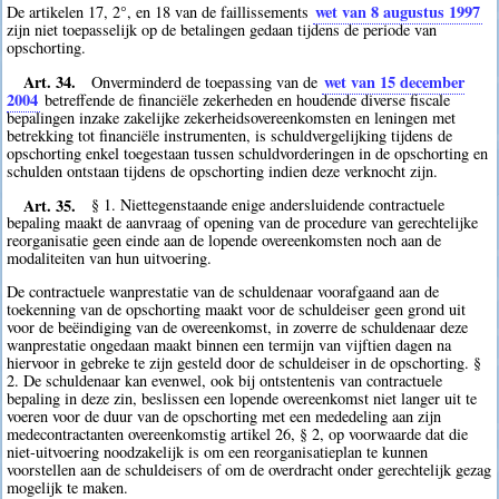
wet van 8 augustus 1997
De artikelen 17, 2°, en 18 van de faillissements
zijn niet toepasselijk op de betalingen gedaan tijdens de periode van
opschorting.
Art. 34.
wet van 15 december
Onverminderd de toepassing van de
2004
betreffende de financiële zekerheden en houdende diverse fiscale
bepalingen inzake zakelijke zekerheidsovereenkomsten en leningen met
betrekking tot financiële instrumenten, is schuldvergelijking tijdens de
opschorting enkel toegestaan tussen schuldvorderingen in de opschorting en
schulden ontstaan tijdens de opschorting indien deze verknocht zijn.
Art. 35.
§ 1. Niettegenstaande enige andersluidende contractuele
bepaling maakt de aanvraag of opening van de procedure van gerechtelijke
reorganisatie geen einde aan de lopende overeenkomsten noch aan de
modaliteiten van hun uitvoering.
De contractuele wanprestatie van de schuldenaar voorafgaand aan de
toekenning van de opschorting maakt voor de schuldeiser geen grond uit
voor de beëindiging van de overeenkomst, in zoverre de schuldenaar deze
wanprestatie ongedaan maakt binnen een termijn van vijftien dagen na
hiervoor in gebreke te zijn gesteld door de schuldeiser in de opschorting. §
2. De schuldenaar kan evenwel, ook bij ontstentenis van contractuele
bepaling in deze zin, beslissen een lopende overeenkomst niet langer uit te
voeren voor de duur van de opschorting met een mededeling aan zijn
medecontractanten overeenkomstig artikel 26, § 2, op voorwaarde dat die
niet-uitvoering noodzakelijk is om een reorganisatieplan te kunnen
voorstellen aan de schuldeisers of om de overdracht onder gerechtelijk gezag
mogelijk te maken.