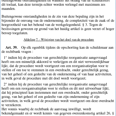
buitengewone omstandigheden en wanneer het belang van de schuldeisers
dit toelaat, kan deze termijn echter worden verlengd met maximum zes
maanden.
Buitengewone omstandigheden in de zin van deze bepaling zijn in het
bijzonder de omvang van de onderneming, de complexiteit van de zaak of de
hoegrootheid van het behoud van de werkgelegenheid. § 3. Tegen de
beslissingen gewezen op grond van het huidig artikel is geen verzet of hoger
beroep toegelaten.
Afdeling 7. - Wijziging van het doel van de procedure
Art. 39.
Op elk ogenblik tijdens de opschorting kan de schuldenaar aan
de rechtbank vragen :
1° indien hij de procedure van gerechtelijke reorganisatie aangevraagd
heeft om een minnelijk akkoord te verkrijgen en dit niet verwezenlijkbaar
lijkt, dat de procedure wordt voortgezet om een reorganisatieplan voor te
stellen of om toe te stemmen in een overdracht, onder gerechtelijk gezag,
van het geheel of een gedeelte van de onderneming of van haar activiteiten,
in welk geval de procedure met dit doel wordt voortgezet;
2° indien hij de procedure van gerechtelijke reorganisatie aangevraagd
heeft om een reorganisatieplan voor te stellen en dit niet uitvoerbaar lijkt,
dat hij principieel kan instemmen met een overdracht, onder gerechtelijk
gezag, van het geheel of een gedeelte van zijn onderneming of zijn
activiteiten, in welk geval de procedure wordt voortgezet om deze overdracht
te verzekeren.
Het vonnis waarbij de rechtbank de aanvraag inwilligt, wordt
bekendgemaakt en er wordt kennis van gegeven overeenkomstig artikel 26, §