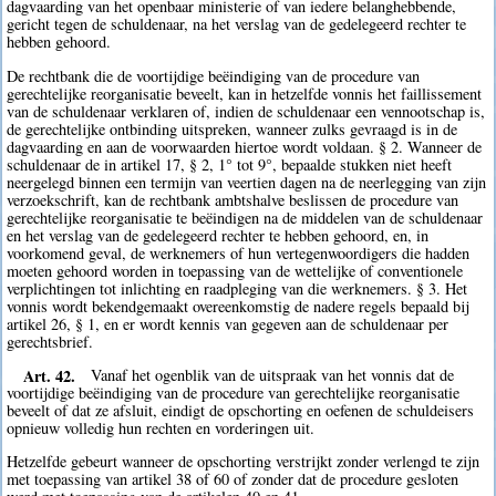
dagvaarding van het openbaar ministerie of van iedere belanghebbende,
gericht tegen de schuldenaar, na het verslag van de gedelegeerd rechter te
hebben gehoord.
De rechtbank die de voortijdige beëindiging van de procedure van
gerechtelijke reorganisatie beveelt, kan in hetzelfde vonnis het faillissement
van de schuldenaar verklaren of, indien de schuldenaar een vennootschap is,
de gerechtelijke ontbinding uitspreken, wanneer zulks gevraagd is in de
dagvaarding en aan de voorwaarden hiertoe wordt voldaan. § 2. Wanneer de
schuldenaar de in artikel 17, § 2, 1° tot 9°, bepaalde stukken niet heeft
neergelegd binnen een termijn van veertien dagen na de neerlegging van zijn
verzoekschrift, kan de rechtbank ambtshalve beslissen de procedure van
gerechtelijke reorganisatie te beëindigen na de middelen van de schuldenaar
en het verslag van de gedelegeerd rechter te hebben gehoord, en, in
voorkomend geval, de werknemers of hun vertegenwoordigers die hadden
moeten gehoord worden in toepassing van de wettelijke of conventionele
verplichtingen tot inlichting en raadpleging van die werknemers. § 3. Het
vonnis wordt bekendgemaakt overeenkomstig de nadere regels bepaald bij
artikel 26, § 1, en er wordt kennis van gegeven aan de schuldenaar per
gerechtsbrief.
Art. 42.
Vanaf het ogenblik van de uitspraak van het vonnis dat de
voortijdige beëindiging van de procedure van gerechtelijke reorganisatie
beveelt of dat ze afsluit, eindigt de opschorting en oefenen de schuldeisers
opnieuw volledig hun rechten en vorderingen uit.
Hetzelfde gebeurt wanneer de opschorting verstrijkt zonder verlengd te zijn
met toepassing van artikel 38 of 60 of zonder dat de procedure gesloten