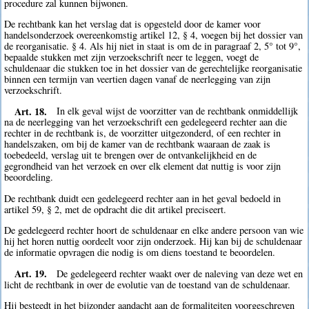
procedure zal kunnen bijwonen.
De rechtbank kan het verslag dat is opgesteld door de kamer voor
handelsonderzoek overeenkomstig artikel 12, § 4, voegen bij het dossier van
de reorganisatie. § 4. Als hij niet in staat is om de in paragraaf 2, 5° tot 9°,
bepaalde stukken met zijn verzoekschrift neer te leggen, voegt de
schuldenaar die stukken toe in het dossier van de gerechtelijke reorganisatie
binnen een termijn van veertien dagen vanaf de neerlegging van zijn
verzoekschrift.
Art. 18.
In elk geval wijst de voorzitter van de rechtbank onmiddellijk
na de neerlegging van het verzoekschrift een gedelegeerd rechter aan die
rechter in de rechtbank is, de voorzitter uitgezonderd, of een rechter in
handelszaken, om bij de kamer van de rechtbank waaraan de zaak is
toebedeeld, verslag uit te brengen over de ontvankelijkheid en de
gegrondheid van het verzoek en over elk element dat nuttig is voor zijn
beoordeling.
De rechtbank duidt een gedelegeerd rechter aan in het geval bedoeld in
artikel 59, § 2, met de opdracht die dit artikel preciseert.
De gedelegeerd rechter hoort de schuldenaar en elke andere persoon van wie
hij het horen nuttig oordeelt voor zijn onderzoek. Hij kan bij de schuldenaar
de informatie opvragen die nodig is om diens toestand te beoordelen.
Art. 19.
De gedelegeerd rechter waakt over de naleving van deze wet en
licht de rechtbank in over de evolutie van de toestand van de schuldenaar.
Hij besteedt in het bijzonder aandacht aan de formaliteiten voorgeschreven