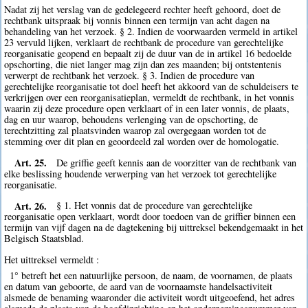
Nadat zij het verslag van de gedelegeerd rechter heeft gehoord, doet de
rechtbank uitspraak bij vonnis binnen een termijn van acht dagen na
behandeling van het verzoek. § 2. Indien de voorwaarden vermeld in artikel
23 vervuld lijken, verklaart de rechtbank de procedure van gerechtelijke
reorganisatie geopend en bepaalt zij de duur van de in artikel 16 bedoelde
opschorting, die niet langer mag zijn dan zes maanden; bij ontstentenis
verwerpt de rechtbank het verzoek. § 3. Indien de procedure van
gerechtelijke reorganisatie tot doel heeft het akkoord van de schuldeisers te
verkrijgen over een reorganisatieplan, vermeldt de rechtbank, in het vonnis
waarin zij deze procedure open verklaart of in een later vonnis, de plaats,
dag en uur waarop, behoudens verlenging van de opschorting, de
terechtzitting zal plaatsvinden waarop zal overgegaan worden tot de
stemming over dit plan en geoordeeld zal worden over de homologatie.
Art. 25.
De griffie geeft kennis aan de voorzitter van de rechtbank van
elke beslissing houdende verwerping van het verzoek tot gerechtelijke
reorganisatie.
Art. 26.
§ 1. Het vonnis dat de procedure van gerechtelijke
reorganisatie open verklaart, wordt door toedoen van de griffier binnen een
termijn van vijf dagen na de dagtekening bij uittreksel bekendgemaakt in het
Belgisch Staatsblad.
Het uittreksel vermeldt :
1° betreft het een natuurlijke persoon, de naam, de voornamen, de plaats
en datum van geboorte, de aard van de voornaamste handelsactiviteit
alsmede de benaming waaronder die activiteit wordt uitgeoefend, het adres