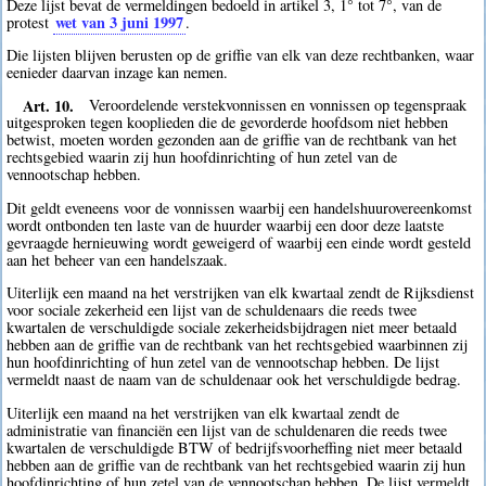
Deze lijst bevat de vermeldingen bedoeld in artikel 3, 1° tot 7°, van de
wet van 3 juni 1997
protest
.
Die lijsten blijven berusten op de griffie van elk van deze rechtbanken, waar
eenieder daarvan inzage kan nemen.
Art. 10.
Veroordelende verstekvonnissen en vonnissen op tegenspraak
uitgesproken tegen kooplieden die de gevorderde hoofdsom niet hebben
betwist, moeten worden gezonden aan de griffie van de rechtbank van het
rechtsgebied waarin zij hun hoofdinrichting of hun zetel van de
vennootschap hebben.
Dit geldt eveneens voor de vonnissen waarbij een handelshuurovereenkomst
wordt ontbonden ten laste van de huurder waarbij een door deze laatste
gevraagde hernieuwing wordt geweigerd of waarbij een einde wordt gesteld
aan het beheer van een handelszaak.
Uiterlijk een maand na het verstrijken van elk kwartaal zendt de Rijksdienst
voor sociale zekerheid een lijst van de schuldenaars die reeds twee
kwartalen de verschuldigde sociale zekerheidsbijdragen niet meer betaald
hebben aan de griffie van de rechtbank van het rechtsgebied waarbinnen zij
hun hoofdinrichting of hun zetel van de vennootschap hebben. De lijst
vermeldt naast de naam van de schuldenaar ook het verschuldigde bedrag.
Uiterlijk een maand na het verstrijken van elk kwartaal zendt de
administratie van financiën een lijst van de schuldenaren die reeds twee
kwartalen de verschuldigde BTW of bedrijfsvoorheffing niet meer betaald
hebben aan de griffie van de rechtbank van het rechtsgebied waarin zij hun
hoofdinrichting of hun zetel van de vennootschap hebben. De lijst vermeldt