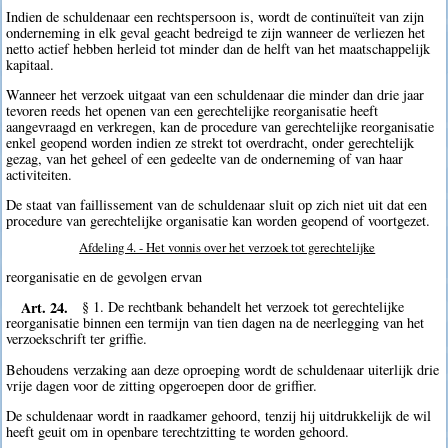
Indien de schuldenaar een rechtspersoon is, wordt de continuïteit van zijn
onderneming in elk geval geacht bedreigd te zijn wanneer de verliezen het
netto actief hebben herleid tot minder dan de helft van het maatschappelijk
kapitaal.
Wanneer het verzoek uitgaat van een schuldenaar die minder dan drie jaar
tevoren reeds het openen van een gerechtelijke reorganisatie heeft
aangevraagd en verkregen, kan de procedure van gerechtelijke reorganisatie
enkel geopend worden indien ze strekt tot overdracht, onder gerechtelijk
gezag, van het geheel of een gedeelte van de onderneming of van haar
activiteiten.
De staat van faillissement van de schuldenaar sluit op zich niet uit dat een
procedure van gerechtelijke organisatie kan worden geopend of voortgezet.
Afdeling 4. - Het vonnis over het verzoek tot gerechtelijke
reorganisatie en de gevolgen ervan
Art. 24.
§ 1. De rechtbank behandelt het verzoek tot gerechtelijke
reorganisatie binnen een termijn van tien dagen na de neerlegging van het
verzoekschrift ter griffie.
Behoudens verzaking aan deze oproeping wordt de schuldenaar uiterlijk drie
vrije dagen voor de zitting opgeroepen door de griffier.
De schuldenaar wordt in raadkamer gehoord, tenzij hij uitdrukkelijk de wil
heeft geuit om in openbare terechtzitting te worden gehoord.