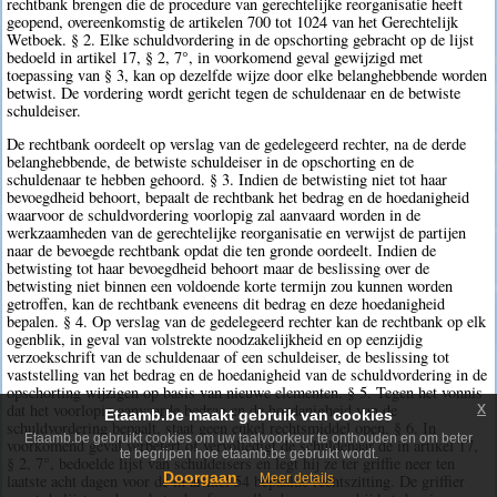
rechtbank brengen die de procedure van gerechtelijke reorganisatie heeft
geopend, overeenkomstig de artikelen 700 tot 1024 van het Gerechtelijk
Wetboek. § 2. Elke schuldvordering in de opschorting gebracht op de lijst
bedoeld in artikel 17, § 2, 7°, in voorkomend geval gewijzigd met
toepassing van § 3, kan op dezelfde wijze door elke belanghebbende worden
betwist. De vordering wordt gericht tegen de schuldenaar en de betwiste
schuldeiser.
De rechtbank oordeelt op verslag van de gedelegeerd rechter, na de derde
belanghebbende, de betwiste schuldeiser in de opschorting en de
schuldenaar te hebben gehoord. § 3. Indien de betwisting niet tot haar
bevoegdheid behoort, bepaalt de rechtbank het bedrag en de hoedanigheid
waarvoor de schuldvordering voorlopig zal aanvaard worden in de
werkzaamheden van de gerechtelijke reorganisatie en verwijst de partijen
naar de bevoegde rechtbank opdat die ten gronde oordeelt. Indien de
betwisting tot haar bevoegdheid behoort maar de beslissing over de
betwisting niet binnen een voldoende korte termijn zou kunnen worden
getroffen, kan de rechtbank eveneens dit bedrag en deze hoedanigheid
bepalen. § 4. Op verslag van de gedelegeerd rechter kan de rechtbank op elk
ogenblik, in geval van volstrekte noodzakelijkheid en op eenzijdig
verzoekschrift van de schuldenaar of een schuldeiser, de beslissing tot
vaststelling van het bedrag en de hoedanigheid van de schuldvordering in de
opschorting wijzigen op basis van nieuwe elementen. § 5. Tegen het vonnis
x
dat het voorlopig aanvaarde bedrag en de hoedanigheid van de
Etaamb.be maakt gebruik van cookies
schuldvordering bepaalt, staat geen enkel rechtsmiddel open. § 6. In
Etaamb.be gebruikt cookies om uw taalvoorkeur te onthouden en om beter
voorkomend geval verbetert of vervolledigt de schuldenaar de in artikel 17,
te begrijpen hoe etaamb.be gebruikt wordt.
§ 2, 7°, bedoelde lijst van schuldeisers en legt hij ze ter griffie neer ten
Doorgaan
Meer details
laatste acht dagen voor de in artikel 54 bepaalde rechtszitting. De griffier