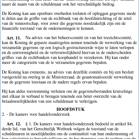
naast de naam van de schuldenaar ook het verschuldigde bedrag.
De Koning kan aan openbare overheden toelaten of opleggen gegevens mede
te delen aan de griffie van de rechtbank van de hoofdinrichting of de zetel
van de vennootschap, voor zover die gegevens noodzakelijk zijn om de
financiële toestand van de ondernemingen te kennen.
Art. 11.
Na advies van het beheerscomité en van het toezichtscomité,
kan de Koning de gepaste maatregelen nemen teneinde de verwerking van de
verzamelde gegevens op een logisch gestructureerde wijze te laten verlopen
en de eenvormigheid en de vertrouwelijkheid hiervan in de onderscheiden
griffies van de rechtbanken van koophandel te verzekeren. Hij kan onder
meer de categorieën van de te verzamelen gegevens bepalen.
De Koning kan eveneens, na advies van dezelfde comités en bij een besluit
vastgesteld na overleg in de Ministerraad, de geautomatiseerde verwerking
van de gegevens toestaan en de nadere regels ervan bepalen.
Hij kan aldus toestemming verlenen om de gegevensbestanden kruiselings
met elkaar in verband te brengen teneinde een beter overzicht van de
betaalmoeilijkheden van een schuldenaar te verkrijgen.
HOOFDSTUK
2. - De kamers voor handelsonderzoek
Art. 12.
§ 1. De kamers voor handelsonderzoek bedoeld in artikel 84,
derde lid, van het Gerechtelijk Wetboek volgen de toestand van de
schuldenaren in moeilijkheden om de continuïteit van hun onderneming of
hun activiteiten te bewerkstelligen en de bescherming van de rechten van de