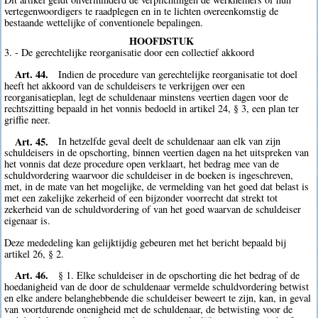
vertegenwoordigers te raadplegen en in te lichten overeenkomstig de
bestaande wettelijke of conventionele bepalingen.
HOOFDSTUK
3. - De gerechtelijke reorganisatie door een collectief akkoord
Art. 44.
Indien de procedure van gerechtelijke reorganisatie tot doel
heeft het akkoord van de schuldeisers te verkrijgen over een
reorganisatieplan, legt de schuldenaar minstens veertien dagen voor de
rechtszitting bepaald in het vonnis bedoeld in artikel 24, § 3, een plan ter
griffie neer.
Art. 45.
In hetzelfde geval deelt de schuldenaar aan elk van zijn
schuldeisers in de opschorting, binnen veertien dagen na het uitspreken van
het vonnis dat deze procedure open verklaart, het bedrag mee van de
schuldvordering waarvoor die schuldeiser in de boeken is ingeschreven,
met, in de mate van het mogelijke, de vermelding van het goed dat belast is
met een zakelijke zekerheid of een bijzonder voorrecht dat strekt tot
zekerheid van de schuldvordering of van het goed waarvan de schuldeiser
eigenaar is.
Deze mededeling kan gelijktijdig gebeuren met het bericht bepaald bij
artikel 26, § 2.
Art. 46.
§ 1. Elke schuldeiser in de opschorting die het bedrag of de
hoedanigheid van de door de schuldenaar vermelde schuldvordering betwist
en elke andere belanghebbende die schuldeiser beweert te zijn, kan, in geval
van voortdurende onenigheid met de schuldenaar, de betwisting voor de