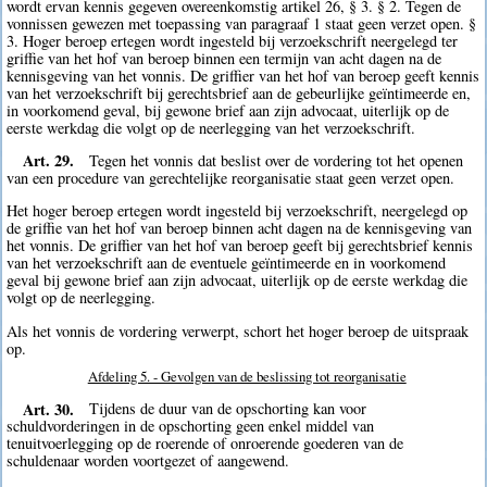
wordt ervan kennis gegeven overeenkomstig artikel 26, § 3. § 2. Tegen de
vonnissen gewezen met toepassing van paragraaf 1 staat geen verzet open. §
3. Hoger beroep ertegen wordt ingesteld bij verzoekschrift neergelegd ter
griffie van het hof van beroep binnen een termijn van acht dagen na de
kennisgeving van het vonnis. De griffier van het hof van beroep geeft kennis
van het verzoekschrift bij gerechtsbrief aan de gebeurlijke geïntimeerde en,
in voorkomend geval, bij gewone brief aan zijn advocaat, uiterlijk op de
eerste werkdag die volgt op de neerlegging van het verzoekschrift.
Art. 29.
Tegen het vonnis dat beslist over de vordering tot het openen
van een procedure van gerechtelijke reorganisatie staat geen verzet open.
Het hoger beroep ertegen wordt ingesteld bij verzoekschrift, neergelegd op
de griffie van het hof van beroep binnen acht dagen na de kennisgeving van
het vonnis. De griffier van het hof van beroep geeft bij gerechtsbrief kennis
van het verzoekschrift aan de eventuele geïntimeerde en in voorkomend
geval bij gewone brief aan zijn advocaat, uiterlijk op de eerste werkdag die
volgt op de neerlegging.
Als het vonnis de vordering verwerpt, schort het hoger beroep de uitspraak
op.
Afdeling 5. - Gevolgen van de beslissing tot reorganisatie
Art. 30.
Tijdens de duur van de opschorting kan voor
schuldvorderingen in de opschorting geen enkel middel van
tenuitvoerlegging op de roerende of onroerende goederen van de
schuldenaar worden voortgezet of aangewend.