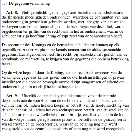
1. - De gegevensverzameling
Art. 8.
Nuttige inlichtingen en gegevens betreffende de schuldenaren
die financiële moeilijkheden ondervinden, waardoor de continuïteit van hun
onderneming in gevaar kan gebracht worden, met inbegrip van die welke
verkregen worden met toepassing van de bepalingen van deze titel, worden
bijgehouden ter griffie van de rechtbank in het arrondissement waarin de
schuldenaar zijn hoofdinrichting of zijn zetel van de vennootschap heeft.
De procureur des Konings en de betrokken schuldenaar kunnen op elk
ogenblik en zonder verplaatsing kennis nemen van de aldus verzamelde
gegevens. Laatstgenoemde heeft het recht, bij verzoekschrift gericht aan de
rechtbank, de rechtzetting te krijgen van de gegevens die op hem betrekking
hebben.
Op de wijze bepaald door de Koning, kan de rechtbank eveneens van de
verzamelde gegevens kennis geven aan de overheidsinstellingen of private
instellingen die door de bevoegde overheid zijn aangewezen of erkend om
ondernemingen in moeilijkheden te begeleiden.
Art. 9.
Uiterlijk de tiende dag van elke maand zendt de centrale
depositaris aan de voorzitter van de rechtbank van de woonplaats van de
schuldenaar, of, indien het een koopman betreft, van de hoofdinrichting van
de schuldenaar, of, indien het een rechtspersoon betreft, van de zetel van de
schuldenaar van een wisselbrief of orderbriefje, een lijst van de in de loop
van de vorige maand geregistreerde protesten betreffende de geaccepteerde
wisselbrieven en de orderbriefjes, waarvan de betaling nog niet werd
vastgesteld door de centrale depositaris of hem nog niet werd meegedeeld.