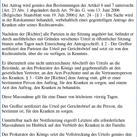
Der Antrag wird gemäss den Bestimmungen der Artikel 6 und 7 untersucht.
[Art. 23 Abs. 1 abgeändert durch Art. 59 des G. vom 13. Juni 2006
(Belgisches Staatsblatt vom 19. Juli 2006)] Art. 24 - [§ 1 - Die Sache wird
in der Ratskammer behandelt, vorbehaltlich eines gegenteiligen Antrags des
Kranken oder seines Rechtsanwalts.
Nachdem der [Richter] alle Parteien in der Sitzung angehört hat, befindet er
durch ausführliches mit Gründen versehenes Urteil in öffentlicher Sitzung
binnen zehn Tagen nach Einreichung der Antragsschrift. § 2 - Der Greffier
notifiziert den Parteien das Urteil per Gerichtsbrief und setzt sie von den
Rechtsmitteln, über die sie verfügen, in Kenntnis.
Er übermittelt eine nicht unterzeichnete Abschrift des Urteils an die
Beistände, an den Prokurator des Königs und gegebenenfalls an den
gesetzlichen Vertreter, an den Arzt-Psychiater und an die Vertrauensperson
des Kranken. § 3 - Gibt der [Richter] dem Antrag statt, gibt er einer
bestimmten Person den Auftrag, für den Kranken zu sorgen, und einem
Arzt den Auftrag, den Kranken zu behandeln.
Diese Massnahme gilt für eine Dauer von höchstens vierzig Tagen.
Der Greffier notifiziert das Urteil per Gerichtsbrief an die Person, die
bestimmt ist, für den Kranken zu sorgen.
Unmittelbar nach der Notifizierung ergreift Letztere alle erforderlichen
Massnahmen im Hinblick auf den Verbleib des Kranken in der Familie.
Der Prokurator des Königs setzt die Vollstreckung des Urteils gemäss den