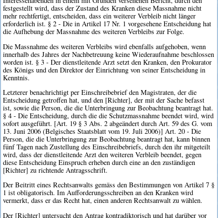
Interessehabenden in einem mit Gründen versehenen Bericht, durch den
festgestellt wird, dass der Zustand des Kranken diese Massnahme nicht
mehr rechtfertigt, entscheiden, dass ein weiterer Verbleib nicht länger
erforderlich ist. § 2 - Die in Artikel 17 Nr. 1 vorgesehene Entscheidung hat
die Aufhebung der Massnahme des weiteren Verbleibs zur Folge.
Die Massnahme des weiteren Verbleibs wird ebenfalls aufgehoben, wenn
innerhalb des Jahres der Nachbetreuung keine Wiederaufnahme beschlossen
worden ist. § 3 - Der dienstleitende Arzt setzt den Kranken, den Prokurator
des Königs und den Direktor der Einrichtung von seiner Entscheidung in
Kenntnis.
Letzterer benachrichtigt per Einschreibebrief den Magistraten, der die
Entscheidung getroffen hat, und den [Richter], der mit der Sache befasst
ist, sowie die Person, die die Unterbringung zur Beobachtung beantragt hat.
§ 4 - Die Entscheidung, durch die die Schutzmassnahme beendet wird, wird
sofort ausgeführt. [Art. 19 § 3 Abs. 2 abgeändert durch Art. 59 des G. vom
13. Juni 2006 (Belgisches Staatsblatt vom 19. Juli 2006)] Art. 20 - Die
Person, die die Unterbringung zur Beobachtung beantragt hat, kann binnen
fünf Tagen nach Zustellung des Einschreibebriefs, durch den ihr mitgeteilt
wird, dass der dienstleitende Arzt den weiteren Verbleib beendet, gegen
diese Entscheidung Einspruch erheben durch eine an den zuständigen
[Richter] zu richtende Antragsschrift.
Der Beitritt eines Rechtsanwalts gemäss den Bestimmungen von Artikel 7 §
1 ist obligatorisch. Im Aufforderungsschreiben an den Kranken wird
vermerkt, dass er das Recht hat, einen anderen Rechtsanwalt zu wählen.
Der [Richter] untersucht den Antrag kontradiktorisch und hat darüber vor