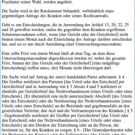
Psychiater seiner Wahl, werden angehört.
Die Sache wird in der Ratskammer behandelt, vorbehaltlich eines
gegenteiligen Antrags des Kranken oder seines Rechtsanwalts.
Geht es um Entscheidungen, die in Anwendung der Artikel 13, 20, 22, 25
und 26 getroffen werden, enden die gegenüber dem Kranken ergriffenen
Schutzmassnahmen sofort, wenn [das Gericht oder der Gerichtshof] nicht
binnen einem Monat nach der Einreichung des Antrags darüber entschieden
hat, und sei es nur durch Anordnung einer Untersuchungsmassnahme.
Eine selbe Frist von einem Monat läuft ab dem Tag, an dem diese
Untersuchungsmassnahme abgeschlossen worden ist, wobei die gesamte
Frist, binnen der [das Gericht oder der Gerichtshof] [eine endgültige
Entscheidung] treffen muss, drei Monate nicht übersteigen darf.
Die Sache wird auf Antrag der zuerst handelnden Partei anberaumt. § 4 -
Der Greffier notifiziert den Parteien [das Urteil oder den Entscheid] per
Gerichtsbrief und in Anwendung von § 3 Absatz 4 und 5 notifiziert er
ebenfalls per Gerichtsbrief das Nichtvorhandensein [eines Urteils oder eines
Entscheids]. [Er übermittelt eine nicht unterzeichnete Abschrift [des Urteils
oder des Entscheids] oder die Notifizierung des Nichtvorhandenseins [eines
Urteils oder eines Entscheids] an die Beistände und gegebenenfalls an den
gesetzlichen Vertreter, den Arzt und die Vertrauensperson des Kranken.] § 5
- Gegebenenfalls notifiziert der Greffier per Gerichtsbrief [das Urteil oder
den Entscheid] oder das Nichtvorhandensein [eines Urteils oder eines
Entscheids] an den Direktor der Einrichtung oder an die Person, die
bestimmt ist, für den Kranken zu sorgen. § 6 - [Der Generalprokurator oder
der Prokurator des Königs] setzt die Vollstreckung [des Urteils oder des