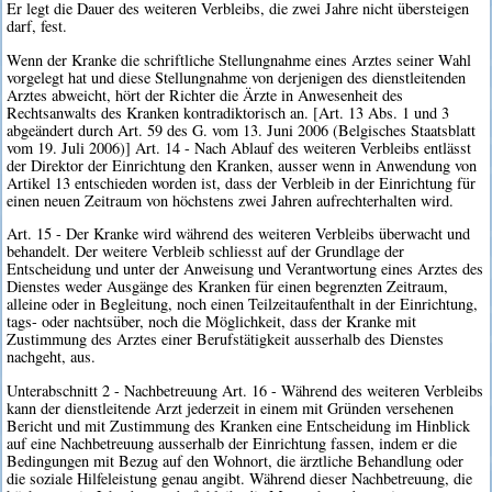
Er legt die Dauer des weiteren Verbleibs, die zwei Jahre nicht übersteigen
darf, fest.
Wenn der Kranke die schriftliche Stellungnahme eines Arztes seiner Wahl
vorgelegt hat und diese Stellungnahme von derjenigen des dienstleitenden
Arztes abweicht, hört der Richter die Ärzte in Anwesenheit des
Rechtsanwalts des Kranken kontradiktorisch an. [Art. 13 Abs. 1 und 3
abgeändert durch Art. 59 des G. vom 13. Juni 2006 (Belgisches Staatsblatt
vom 19. Juli 2006)] Art. 14 - Nach Ablauf des weiteren Verbleibs entlässt
der Direktor der Einrichtung den Kranken, ausser wenn in Anwendung von
Artikel 13 entschieden worden ist, dass der Verbleib in der Einrichtung für
einen neuen Zeitraum von höchstens zwei Jahren aufrechterhalten wird.
Art. 15 - Der Kranke wird während des weiteren Verbleibs überwacht und
behandelt. Der weitere Verbleib schliesst auf der Grundlage der
Entscheidung und unter der Anweisung und Verantwortung eines Arztes des
Dienstes weder Ausgänge des Kranken für einen begrenzten Zeitraum,
alleine oder in Begleitung, noch einen Teilzeitaufenthalt in der Einrichtung,
tags- oder nachtsüber, noch die Möglichkeit, dass der Kranke mit
Zustimmung des Arztes einer Berufstätigkeit ausserhalb des Dienstes
nachgeht, aus.
Unterabschnitt 2 - Nachbetreuung Art. 16 - Während des weiteren Verbleibs
kann der dienstleitende Arzt jederzeit in einem mit Gründen versehenen
Bericht und mit Zustimmung des Kranken eine Entscheidung im Hinblick
auf eine Nachbetreuung ausserhalb der Einrichtung fassen, indem er die
Bedingungen mit Bezug auf den Wohnort, die ärztliche Behandlung oder
die soziale Hilfeleistung genau angibt. Während dieser Nachbetreuung, die