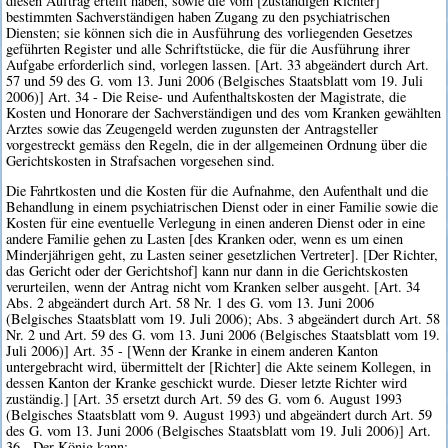
diesen Auftrag erteilt haben, sowie die vom [zuständigen Richter]
bestimmten Sachverständigen haben Zugang zu den psychiatrischen
Diensten; sie können sich die in Ausführung des vorliegenden Gesetzes
geführten Register und alle Schriftstücke, die für die Ausführung ihrer
Aufgabe erforderlich sind, vorlegen lassen. [Art. 33 abgeändert durch Art.
57 und 59 des G. vom 13. Juni 2006 (Belgisches Staatsblatt vom 19. Juli
2006)] Art. 34 - Die Reise- und Aufenthaltskosten der Magistrate, die
Kosten und Honorare der Sachverständigen und des vom Kranken gewählten
Arztes sowie das Zeugengeld werden zugunsten der Antragsteller
vorgestreckt gemäss den Regeln, die in der allgemeinen Ordnung über die
Gerichtskosten in Strafsachen vorgesehen sind.
Die Fahrtkosten und die Kosten für die Aufnahme, den Aufenthalt und die
Behandlung in einem psychiatrischen Dienst oder in einer Familie sowie die
Kosten für eine eventuelle Verlegung in einen anderen Dienst oder in eine
andere Familie gehen zu Lasten [des Kranken oder, wenn es um einen
Minderjährigen geht, zu Lasten seiner gesetzlichen Vertreter]. [Der Richter,
das Gericht oder der Gerichtshof] kann nur dann in die Gerichtskosten
verurteilen, wenn der Antrag nicht vom Kranken selber ausgeht. [Art. 34
Abs. 2 abgeändert durch Art. 58 Nr. 1 des G. vom 13. Juni 2006
(Belgisches Staatsblatt vom 19. Juli 2006); Abs. 3 abgeändert durch Art. 58
Nr. 2 und Art. 59 des G. vom 13. Juni 2006 (Belgisches Staatsblatt vom 19.
Juli 2006)] Art. 35 - [Wenn der Kranke in einem anderen Kanton
untergebracht wird, übermittelt der [Richter] die Akte seinem Kollegen, in
dessen Kanton der Kranke geschickt wurde. Dieser letzte Richter wird
zuständig.] [Art. 35 ersetzt durch Art. 59 des G. vom 6. August 1993
(Belgisches Staatsblatt vom 9. August 1993) und abgeändert durch Art. 59
des G. vom 13. Juni 2006 (Belgisches Staatsblatt vom 19. Juli 2006)] Art.
36 - Der König kann: