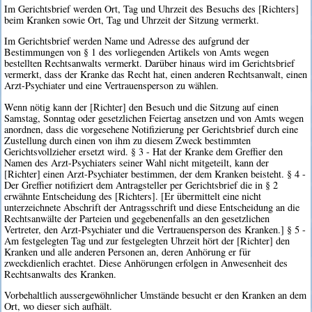
Im Gerichtsbrief werden Ort, Tag und Uhrzeit des Besuchs des [Richters]
beim Kranken sowie Ort, Tag und Uhrzeit der Sitzung vermerkt.
Im Gerichtsbrief werden Name und Adresse des aufgrund der
Bestimmungen von § 1 des vorliegenden Artikels von Amts wegen
bestellten Rechtsanwalts vermerkt. Darüber hinaus wird im Gerichtsbrief
vermerkt, dass der Kranke das Recht hat, einen anderen Rechtsanwalt, einen
Arzt-Psychiater und eine Vertrauensperson zu wählen.
Wenn nötig kann der [Richter] den Besuch und die Sitzung auf einen
Samstag, Sonntag oder gesetzlichen Feiertag ansetzen und von Amts wegen
anordnen, dass die vorgesehene Notifizierung per Gerichtsbrief durch eine
Zustellung durch einen von ihm zu diesem Zweck bestimmten
Gerichtsvollzieher ersetzt wird. § 3 - Hat der Kranke dem Greffier den
Namen des Arzt-Psychiaters seiner Wahl nicht mitgeteilt, kann der
[Richter] einen Arzt-Psychiater bestimmen, der dem Kranken beisteht. § 4 -
Der Greffier notifiziert dem Antragsteller per Gerichtsbrief die in § 2
erwähnte Entscheidung des [Richters]. [Er übermittelt eine nicht
unterzeichnete Abschrift der Antragsschrift und diese Entscheidung an die
Rechtsanwälte der Parteien und gegebenenfalls an den gesetzlichen
Vertreter, den Arzt-Psychiater und die Vertrauensperson des Kranken.] § 5 -
Am festgelegten Tag und zur festgelegten Uhrzeit hört der [Richter] den
Kranken und alle anderen Personen an, deren Anhörung er für
zweckdienlich erachtet. Diese Anhörungen erfolgen in Anwesenheit des
Rechtsanwalts des Kranken.
Vorbehaltlich aussergewöhnlicher Umstände besucht er den Kranken an dem
Ort, wo dieser sich aufhält.