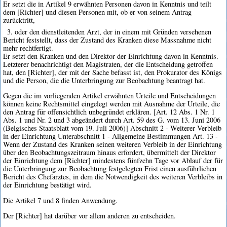
Er setzt die in Artikel 9 erwähnten Personen davon in Kenntnis und teilt
dem [Richter] und diesen Personen mit, ob er von seinem Antrag
zurücktritt,
3. oder den dienstleitenden Arzt, der in einem mit Gründen versehenen
Bericht feststellt, dass der Zustand des Kranken diese Massnahme nicht
mehr rechtfertigt.
Er setzt den Kranken und den Direktor der Einrichtung davon in Kenntnis.
Letzterer benachrichtigt den Magistraten, der die Entscheidung getroffen
hat, den [Richter], der mit der Sache befasst ist, den Prokurator des Königs
und die Person, die die Unterbringung zur Beobachtung beantragt hat.
Gegen die im vorliegenden Artikel erwähnten Urteile und Entscheidungen
können keine Rechtsmittel eingelegt werden mit Ausnahme der Urteile, die
den Antrag für offensichtlich unbegründet erklären. [Art. 12 Abs. 1 Nr. 1
Abs. 1 und Nr. 2 und 3 abgeändert durch Art. 59 des G. vom 13. Juni 2006
(Belgisches Staatsblatt vom 19. Juli 2006)] Abschnitt 2 - Weiterer Verbleib
in der Einrichtung Unterabschnitt 1 - Allgemeine Bestimmungen Art. 13 -
Wenn der Zustand des Kranken seinen weiteren Verbleib in der Einrichtung
über den Beobachtungszeitraum hinaus erfordert, übermittelt der Direktor
der Einrichtung dem [Richter] mindestens fünfzehn Tage vor Ablauf der für
die Unterbringung zur Beobachtung festgelegten Frist einen ausführlichen
Bericht des Chefarztes, in dem die Notwendigkeit des weiteren Verbleibs in
der Einrichtung bestätigt wird.
Die Artikel 7 und 8 finden Anwendung.
Der [Richter] hat darüber vor allem anderen zu entscheiden.