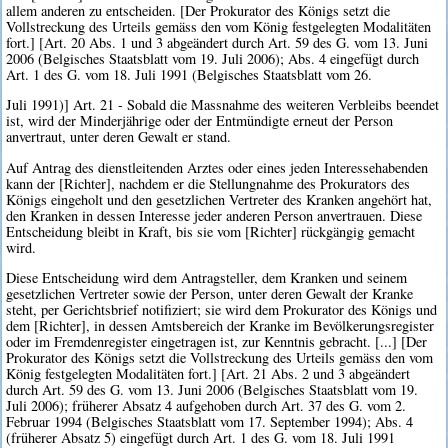
allem anderen zu entscheiden. [Der Prokurator des Königs setzt die
Vollstreckung des Urteils gemäss den vom König festgelegten Modalitäten
fort.] [Art. 20 Abs. 1 und 3 abgeändert durch Art. 59 des G. vom 13. Juni
2006 (Belgisches Staatsblatt vom 19. Juli 2006); Abs. 4 eingefügt durch
Art. 1 des G. vom 18. Juli 1991 (Belgisches Staatsblatt vom 26.
Juli 1991)] Art. 21 - Sobald die Massnahme des weiteren Verbleibs beendet
ist, wird der Minderjährige oder der Entmündigte erneut der Person
anvertraut, unter deren Gewalt er stand.
Auf Antrag des dienstleitenden Arztes oder eines jeden Interessehabenden
kann der [Richter], nachdem er die Stellungnahme des Prokurators des
Königs eingeholt und den gesetzlichen Vertreter des Kranken angehört hat,
den Kranken in dessen Interesse jeder anderen Person anvertrauen. Diese
Entscheidung bleibt in Kraft, bis sie vom [Richter] rückgängig gemacht
wird.
Diese Entscheidung wird dem Antragsteller, dem Kranken und seinem
gesetzlichen Vertreter sowie der Person, unter deren Gewalt der Kranke
steht, per Gerichtsbrief notifiziert; sie wird dem Prokurator des Königs und
dem [Richter], in dessen Amtsbereich der Kranke im Bevölkerungsregister
oder im Fremdenregister eingetragen ist, zur Kenntnis gebracht. [...] [Der
Prokurator des Königs setzt die Vollstreckung des Urteils gemäss den vom
König festgelegten Modalitäten fort.] [Art. 21 Abs. 2 und 3 abgeändert
durch Art. 59 des G. vom 13. Juni 2006 (Belgisches Staatsblatt vom 19.
Juli 2006); früherer Absatz 4 aufgehoben durch Art. 37 des G. vom 2.
Februar 1994 (Belgisches Staatsblatt vom 17. September 1994); Abs. 4
(früherer Absatz 5) eingefügt durch Art. 1 des G. vom 18. Juli 1991