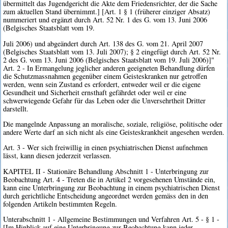
übermittelt das Jugendgericht die Akte dem Friedensrichter, der die Sache
zum aktuellen Stand übernimmt.] [Art. 1 § 1 (früherer einziger Absatz)
nummeriert und ergänzt durch Art. 52 Nr. 1 des G. vom 13. Juni 2006
(Belgisches Staatsblatt vom 19.
Juli 2006) und abgeändert durch Art. 138 des G. vom 21. April 2007
(Belgisches Staatsblatt vom 13. Juli 2007); § 2 eingefügt durch Art. 52 Nr.
2 des G. vom 13. Juni 2006 (Belgisches Staatsblatt vom 19. Juli 2006)]"
Art. 2 - In Ermangelung jeglicher anderen geeigneten Behandlung dürfen
die Schutzmassnahmen gegenüber einem Geisteskranken nur getroffen
werden, wenn sein Zustand es erfordert, entweder weil er die eigene
Gesundheit und Sicherheit ernsthaft gefährdet oder weil er eine
schwerwiegende Gefahr für das Leben oder die Unversehrtheit Dritter
darstellt.
Die mangelnde Anpassung an moralische, soziale, religiöse, politische oder
andere Werte darf an sich nicht als eine Geisteskrankheit angesehen werden.
Art. 3 - Wer sich freiwillig in einen psychiatrischen Dienst aufnehmen
lässt, kann diesen jederzeit verlassen.
KAPITEL II - Stationäre Behandlung Abschnitt 1 - Unterbringung zur
Beobachtung Art. 4 - Treten die in Artikel 2 vorgesehenen Umstände ein,
kann eine Unterbringung zur Beobachtung in einem psychiatrischen Dienst
durch gerichtliche Entscheidung angeordnet werden gemäss den in den
folgenden Artikeln bestimmten Regeln.
Unterabschnitt 1 - Allgemeine Bestimmungen und Verfahren Art. 5 - § 1 -
[Im Hinblick auf eine Unterbringung zur Beobachtung kann jeder