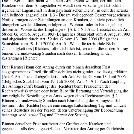
Dieser Bericht darf nicht von einem Arzt erstellt werden, der mit dem
Kranken oder dem Antragsteller verwandt oder verschwägert ist oder in
irgendeiner Eigenschaft in dem psychiatrischen Dienst, in dem der Kranke
sich befindet, angestellt ist. § 3 - Die im vorliegenden Gesetz vorgesehenen
Notifizierungen oder Zustellungen an den Kranken, die nicht persönlich
übergeben werden können, erfolgen am Wohnort oder in Ermangelung
dessen am Wohnsitz des Empfängers. [Art. 5 § 1 Abs. 1 ersetzt durch Art.
58 des G. vom 6. August 1993 (Belgisches Staatsblatt vom 9. August 1993)
und abgeändert durch Art. 59 des G. vom 13. Juni 2006 (Belgisches
Staatsblatt vom 19. Juli 2006)] Art. 6 - Wenn die territoriale Nicht-
Zuständigkeit des [Richters] offensichtlich ist, verweist dieser den Antrag
binnen vierundzwanzig Stunden nach dessen Einreichung an den
zuständigen [Richter].
Der [Richter] kann den Antrag durch ein binnen derselben Frist
ausgesprochenes Urteil für offensichtlich nichtig oder unzulässig erklären.
[Art. 6 Abs. 1 und 2 abgeändert durch Art. 59 des G. vom 13. Juni 2006
(Belgisches Staatsblatt vom 19. Juli 2006)] Art. 7 - § 1 - Nach Empfang
der Antragsschrift beantragt der [Richter] beim Präsidenten der
Rechtsanwaltskammer oder beim Büro für Beratung und Verteidigung die
unverzügliche Bestellung von Amts wegen eines Rechtsanwalts. § 2 -
Binnen vierundzwanzig Stunden nach Einreichung der Antragsschrift
bestimmt der [Richter] durch eine einzige Entscheidung Tag und Uhrzeit
seines Besuches bei der Person, deren Unterbringung zur Beobachtung
beantragt wird, sowie Tag und Uhrzeit der Sitzung.
Binnen derselben Frist notifiziert der Greffier dem Kranken und
gegebenenfalls dessen gesetzlichem Vertreter den Antrag per Gerichtsbrief.