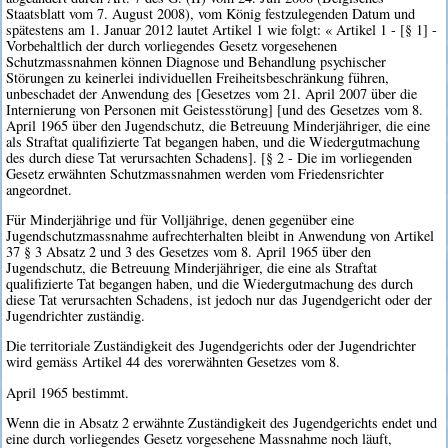
Staatsblatt vom 7. August 2008), vom König festzulegenden Datum und
spätestens am 1. Januar 2012 lautet Artikel 1 wie folgt: « Artikel 1 - [§ 1] -
Vorbehaltlich der durch vorliegendes Gesetz vorgesehenen
Schutzmassnahmen können Diagnose und Behandlung psychischer
Störungen zu keinerlei individuellen Freiheitsbeschränkung führen,
unbeschadet der Anwendung des [Gesetzes vom 21. April 2007 über die
Internierung von Personen mit Geistesstörung] [und des Gesetzes vom 8.
April 1965 über den Jugendschutz, die Betreuung Minderjähriger, die eine
als Straftat qualifizierte Tat begangen haben, und die Wiedergutmachung
des durch diese Tat verursachten Schadens]. [§ 2 - Die im vorliegenden
Gesetz erwähnten Schutzmassnahmen werden vom Friedensrichter
angeordnet.
Für Minderjährige und für Volljährige, denen gegenüber eine
Jugendschutzmassnahme aufrechterhalten bleibt in Anwendung von Artikel
37 § 3 Absatz 2 und 3 des Gesetzes vom 8. April 1965 über den
Jugendschutz, die Betreuung Minderjähriger, die eine als Straftat
qualifizierte Tat begangen haben, und die Wiedergutmachung des durch
diese Tat verursachten Schadens, ist jedoch nur das Jugendgericht oder der
Jugendrichter zuständig.
Die territoriale Zuständigkeit des Jugendgerichts oder der Jugendrichter
wird gemäss Artikel 44 des vorerwähnten Gesetzes vom 8.
April 1965 bestimmt.
Wenn die in Absatz 2 erwähnte Zuständigkeit des Jugendgerichts endet und
eine durch vorliegendes Gesetz vorgesehene Massnahme noch läuft,