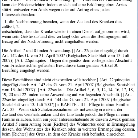
kann der Friedensrichter, indem er sich auf eine Erklärung eines Arztes
stützt, entweder von Amts wegen oder auf Antrag eines jeden
Interessehabenden:
1. die Nachbetreuung beenden, wenn der Zustand des Kranken dies
zulässt, 2.
entscheiden, dass der Kranke wieder in einen Dienst aufgenommen wird,
wenn sein Geisteszustand dies verlangt oder wenn die Bedingungen mit
Bezug auf die Nachbetreuung nicht eingehalten werden.
Die Artikel 7 und 8 finden Anwendung.] [Art. 22quater eingefügt durch
Art. 142 des G. vom 21. April 2007 (Belgisches Staatsblatt vom 13. Juli
2007)] [Art. 22quinquies - Gegen die gemäss dem vorliegenden Abschnitt
vom Friedensrichter gefassten Beschlüsse kann gemäss Artikel 30
Berufung eingelegt werden.
Diese Beschlüsse sind nicht einstweilen vollstreckbar.] [Art. 22quinquies
eingefügt durch Art. 143 des G. vom 21. April 2007 (Belgisches Staatsblatt
vom 13. Juli 2007)] [Art. 22sexies - Die Artikel 5, 6, 9, 12, 14, 16, 17, 18,
19, 20 und 22 finden keine Anwendung auf vorliegenden Abschnitt.] [Art.
22sexies eingefügt durch Art. 144 des G. vom 21. April 2007 (Belgisches
Staatsblatt vom 13. Juli 2007)] » KAPITEL III - Pflege in einer Familie
Art. 23 - Wenn sich Schutzmassnahmen als notwendig erweisen, der
Zustand des Geisteskranken und die Umstände jedoch die Pflege in einer
Familie erlauben, kann ein jeder Interessehabende zu diesem Zweck gemäss
Artikel 5 einen Antrag beim [Richter] des Wohnortes oder, in Ermangelung
dessen, des Wohnsitzes des Kranken oder, in weiterer Ermangelung dessen,
beim [Richter] des Ortes, in dem der Kranke sich befindet, einreichen.