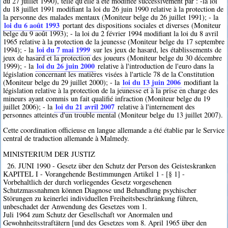
du 27 juillet 1990), telle qu'elle a été modifiée successivement par : -la loi
du 18 juillet 1991 modifiant la loi du 26 juin 1990 relative à la protection de
la personne des malades mentaux (Moniteur belge du 26 juillet 1991); - la
loi du 6 août 1993
portant des dispositions sociales et diverses (Moniteur
belge du 9 août 1993); - la loi du 2 février 1994 modifiant la loi du 8 avril
1965 relative à la protection de la jeunesse (Moniteur belge du 17 septembre
loi du 7 mai 1999
1994); - la
sur les jeux de hasard, les établissements de
jeux de hasard et la protection des joueurs (Moniteur belge du 30 décembre
loi du 26 juin 2000
1999); - la
relative à l'introduction de l'euro dans la
législation concernant les matières visées à l'article 78 de la Constitution
loi du 13 juin 2006
(Moniteur belge du 29 juillet 2000); - la
modifiant la
législation relative à la protection de la jeunesse et à la prise en charge des
mineurs ayant commis un fait qualifié infraction (Moniteur belge du 19
loi du 21 avril 2007
juillet 2006); - la
relative à l'internement des
personnes atteintes d'un trouble mental (Moniteur belge du 13 juillet 2007).
Cette coordination officieuse en langue allemande a été établie par le Service
central de traduction allemande à Malmedy.
MINISTERIUM DER JUSTIZ
26. JUNI 1990 - Gesetz über den Schutz der Person des Geisteskranken
KAPITEL I - Vorangehende Bestimmungen Artikel 1 - [§ 1] -
Vorbehaltlich der durch vorliegendes Gesetz vorgesehenen
Schutzmassnahmen können Diagnose und Behandlung psychischer
Störungen zu keinerlei individuellen Freiheitsbeschränkung führen,
unbeschadet der Anwendung des Gesetzes vom 1.
Juli 1964 zum Schutz der Gesellschaft vor Anormalen und
Gewohnheitsstraftätern [und des Gesetzes vom 8. April 1965 über den