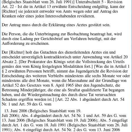
(Belgisches Staatsblatt vom 26. Juli 1991)] Unterabschnitt 5 - Revision
Art. 22 - Ist die in Artikel 13 erwähnte Entscheidung endgültig, kann der
[Richter] sie jederzeit entweder von Amts wegen oder auf Antrag des
Kranken oder eines jeden Interessehabenden revidieren.
Der Antrag muss durch die Erklärung eines Arztes gestützt sein.
Die Person, die die Unterbringung zur Beobachtung beantragt hat, wird
durch eine Ladung per Gerichtsbrief am Verfahren beteiligt, mit der
Aufforderung zu erscheinen.
Der [Richter] holt das Gutachten des dienstleitenden Arztes ein und
entscheidet unverzüglich kontradiktorisch unter Anwendung von Artikel 20
Absatz 2. [Der Prokurator des Königs setzt die Vollstreckung des Urteils
gemäss den vom König festgelegten Modalitäten fort.] [Was die in Artikel 1
§ 2 erwähnten Personen betrifft, nimmt das Jugendgericht die Revision der
Entscheidung des weiteren Verbleibs mindestens alle sechs Monate vor oder
mindestens alle drei Monate, wenn die Massnahme auf der Grundlage von
Artikel 52 des Gesetzes vom 8. April 1965 über den Jugendschutz, die
Betreuung Minderjähriger, die eine als Straftat qualifizierte Tat begangen
haben, und die Wiedergutmachung des durch diese Tat verursachten
Schadens ergriffen worden ist.] [Art. 22 Abs. 1 abgeändert durch Art. 54
Nr. 1 und Art. 59 des G. vom
13. Juni 2006 (Belgisches Staatsblatt vom 19.
Juli 2006); Abs. 4 abgeändert durch Art. 54 Nr. 1 und Art. 59 des G. vom
13. Juni 2006 (Belgisches Staatsblatt vom 19. Juli 2006); Abs. 5 eingefügt
durch Art. 1 des G. vom 18. Juli 1991 (Belgisches Staatsblatt vom 26. Juli
1991); Abs. 6 eingefügt durch Art. 54 Nr. 2 des G. vom 13. Juni 2006