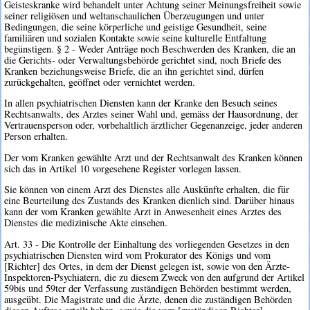
Geisteskranke wird behandelt unter Achtung seiner Meinungsfreiheit sowie
seiner religiösen und weltanschaulichen Überzeugungen und unter
Bedingungen, die seine körperliche und geistige Gesundheit, seine
familiären und sozialen Kontakte sowie seine kulturelle Entfaltung
begünstigen. § 2 - Weder Anträge noch Beschwerden des Kranken, die an
die Gerichts- oder Verwaltungsbehörde gerichtet sind, noch Briefe des
Kranken beziehungsweise Briefe, die an ihn gerichtet sind, dürfen
zurückgehalten, geöffnet oder vernichtet werden.
In allen psychiatrischen Diensten kann der Kranke den Besuch seines
Rechtsanwalts, des Arztes seiner Wahl und, gemäss der Hausordnung, der
Vertrauensperson oder, vorbehaltlich ärztlicher Gegenanzeige, jeder anderen
Person erhalten.
Der vom Kranken gewählte Arzt und der Rechtsanwalt des Kranken können
sich das in Artikel 10 vorgesehene Register vorlegen lassen.
Sie können von einem Arzt des Dienstes alle Auskünfte erhalten, die für
eine Beurteilung des Zustands des Kranken dienlich sind. Darüber hinaus
kann der vom Kranken gewählte Arzt in Anwesenheit eines Arztes des
Dienstes die medizinische Akte einsehen.
Art. 33 - Die Kontrolle der Einhaltung des vorliegenden Gesetzes in den
psychiatrischen Diensten wird vom Prokurator des Königs und vom
[Richter] des Ortes, in dem der Dienst gelegen ist, sowie von den Ärzte-
Inspektoren-Psychiatern, die zu diesem Zweck von den aufgrund der Artikel
59bis und 59ter der Verfassung zuständigen Behörden bestimmt werden,
ausgeübt. Die Magistrate und die Ärzte, denen die zuständigen Behörden