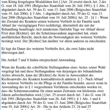
vom König festgelegten Modalitäten fort.] [Art. 24 ersetzt durch Art. 2 des
G. vom 18. Juli 1991 (Belgisches Staatsblatt vom 26. Juli 1991); § 1 Abs. 2
abgeändert durch Art. 59 des G. vom 13. Juni 2006 (Belgisches Staatsblatt
vom 19. Juli 2006); § 3 Abs. 1 abgeändert durch Art. 59 des G. vom 13.
Juni 2006 (Belgisches Staatsblatt vom 19. Juli 2006)] Art. 25 - [§ 1 - Wenn
der Zustand des Kranken seinen weiteren Verbleib in der Familie nach
Ablauf der vierzigtägigen Frist rechtfertigt, übermittelt der mit der
Behandlung beauftragte Arzt mindestens fünfzehn Tage vor Ablauf dieser
Frist dem [Richter], der die Schutzmassnahme angeordnet hat, einen
ausführlichen Bericht, durch den die Notwendigkeit des weiteren Verbleibs
bestätigt wird. Der [Richter] hat darüber vor allem anderen zu entscheiden.
Er legt die Dauer des weiteren Verbleibs fest, die zwei Jahre nicht
übersteigen darf.
Die Artikel 7 und 8 finden entsprechend Anwendung.
Wenn der Kranke die schriftliche Stellungnahme eines Arztes seiner Wahl
vorgelegt hat und diese Stellungnahme von derjenigen des behandelnden
Arztes abweicht, kann der [Richter] die Ärzte in Anwesenheit des
Rechtsanwalts des Kranken kontradiktorisch anhören. § 2 - Nach Ablauf
des weiteren Verbleibs ist die Pflege in der Familie beendet, ausser wenn in
Anwendung des in § 1 vorgesehenen Verfahrens entschieden worden ist,
dass die Schutzmassnahme für einen neuen Zeitraum von höchstens zwei
Jahren aufrechterhalten wird.] [Art. 25 ersetzt durch Art. 3 des G. vom 18.
Juli 1991 (Belgisches Staatsblatt vom 26. Juli 1991); § 1 Abs. 1 und 4
abgeändert durch Art. 59 des G. vom 13. Juni 2006 (Belgisches Staatsblatt
vom 19. Juli 2006)] Art. 26 - Die in den Artikeln 23, 24 und 25