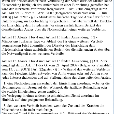
Wenn der Friedensrichter nach Verbüssung der Strafe oder der Strafen keine
Entscheidung bezüglich des Aufenthalts in einer Einrichtung getroffen hat,
wird der internierte Verurteilte freigelassen.] [Art. 22bis eingefügt durch
Art. 140 des G. vom 21. April 2007 (Belgisches Staatsblatt vom 13. Juli
2007)] [Art. 22ter - § 1 - Mindestens fünfzehn Tage vor Ablauf der für die
Unterbringung zur Beobachtung vorgesehenen Frist übermittelt der Direktor
der Einrichtung dem Friedensrichter einen ausführlichen Bericht des
dienstleitenden Arztes über die Notwendigkeit eines weiteren Verbleibs.
Artikel 13 Absatz 1 bis 4 und Artikel 15 finden Anwendung. § 2 -
Mindestens fünfzehn Tage vor Ablauf der für einen weiteren Verbleib
vorgesehenen Frist übermittelt der Direktor der Einrichtung dem
Friedensrichter einen ausführlichen Bericht des dienstleitenden Arztes über
die Notwendigkeit eines weiteren Verbleibs.
Artikel 13 Absatz 1 bis 4 und Artikel 15 finden Anwendung.] [Art. 22ter
eingefügt durch Art. 141 des G. vom 21. April 2007 (Belgisches Staatsblatt
vom 13. Juli 2007)] [Art. 22quater - § 1 - Während des weiteren Verbleibs
kann der Friedensrichter entweder von Amts wegen oder auf Antrag eines
jeden Interessehabenden und auf Stellungnahme des dienstleitenden Arztes:
1. eine Nachbetreuung ausserhalb der Einrichtung anordnen, wobei er die
Bedingungen mit Bezug auf den Wohnort, die ärztliche Behandlung oder
die soziale Hilfeleistung genau angibt, 2.
die Verlegung in einen anderen psychiatrischen Dienst anordnen im
Hinblick auf eine geeignetere Behandlung,
3. den weiteren Verbleib beenden, wenn der Zustand des Kranken die
Massnahme nicht mehr rechtfertigt.
Die Artikel 7 und 8 finden Anwendung. § 2 - Während der Nachbetreuung