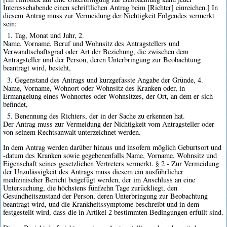
Interessehabende einen schriftlichen Antrag beim [Richter] einreichen.] In
diesem Antrag muss zur Vermeidung der Nichtigkeit Folgendes vermerkt
sein:
1. Tag, Monat und Jahr, 2.
Name, Vorname, Beruf und Wohnsitz des Antragstellers und
Verwandtschaftsgrad oder Art der Beziehung, die zwischen dem
Antragsteller und der Person, deren Unterbringung zur Beobachtung
beantragt wird, besteht,
3. Gegenstand des Antrags und kurzgefasste Angabe der Gründe, 4.
Name, Vorname, Wohnort oder Wohnsitz des Kranken oder, in
Ermangelung eines Wohnortes oder Wohnsitzes, der Ort, an dem er sich
befindet,
5. Benennung des Richters, der in der Sache zu erkennen hat.
Der Antrag muss zur Vermeidung der Nichtigkeit vom Antragsteller oder
von seinem Rechtsanwalt unterzeichnet werden.
In dem Antrag werden darüber hinaus und insofern möglich Geburtsort und
-datum des Kranken sowie gegebenenfalls Name, Vorname, Wohnsitz und
Eigenschaft seines gesetzlichen Vertreters vermerkt. § 2 - Zur Vermeidung
der Unzulässigkeit des Antrags muss diesem ein ausführlicher
medizinischer Bericht beigefügt werden, der im Anschluss an eine
Untersuchung, die höchstens fünfzehn Tage zurückliegt, den
Gesundheitszustand der Person, deren Unterbringung zur Beobachtung
beantragt wird, und die Krankheitssymptome beschreibt und in dem
festgestellt wird, dass die in Artikel 2 bestimmten Bedingungen erfüllt sind.