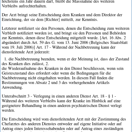
höchstens ein Jahr dauern darf, bleibt die Massnahme des weiteren
Verbleibs aufrechterhalten.
Der Arzt bringt seine Entscheidung dem Kranken und dem Direktor der
Einrichtung, der sie dem [Richter] mitteilt, zur Kenntnis.
Letzterer notifiziert sie den Personen, denen die Entscheidung zum weiteren
Verbleib notifiziert worden ist, und bringt sie den Personen und Behörden
zur Kenntnis, denen diese Entscheidung mitgeteilt wurde. [Art. 16 Abs. 2
abgeändert durch Art. 59 des G. vom 13. Juni 2006 (Belgisches Staatsblatt
vom 19. Juli 2006)] Art. 17 - Während der Nachbetreuung kann der
dienstleitende Arzt jederzeit:
1. die Nachbetreuung beenden, wenn er der Meinung ist, dass der Zustand
des Kranken dies zulässt, 2.
die Wiederaufnahme des Kranken in den Dienst beschliessen, wenn sein
Geisteszustand dies erfordert oder wenn die Bedingungen für die
Nachbetreuung nicht eingehalten werden. In diesem Fall finden die
Bestimmungen von Absatz 2 und 3 des vorhergehenden Artikels
Anwendung.
Unterabschnitt 3 - Verlegung in einen anderen Dienst Art. 18 - § 1 -
Während des weiteren Verbleibs kann der Kranke im Hinblick auf eine
geeignetere Behandlung in einen anderen psychiatrischen Dienst verlegt
werden.
Die Entscheidung wird vom dienstleitenden Arzt mit der Zustimmung des
Chefarztes des anderen Dienstes entweder auf eigene Initiative oder auf
Antrag eines jeden Interessehabenden oder auf Antrag eines zuständigen