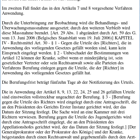
Im zweiten Fall findet das in den Artikeln 7 und 8 vorgesehene Verfahren
Anwendung.
Durch die Unterbringung zur Beobachtung wird die Behandlungs- und
Überwachungsmassnahme ausgesetzt; durch den weiteren Verbleib wird
diese Massnahme beendet. [Art. 29 Abs. 1 abgeändert durch Art. 59 des G.
vom 13. Juni 2006 (Belgisches Staatsblatt vom 19. Juli 2006)] KAPITEL
IV - Rechtsmittel Art. 30 - § 1 - Gegen die Urteile des [Richters], die in
Anwendung des vorliegenden Gesetzes gefällt worden sind, kann kein
Einspruch eingelegt werden. § 2 - Unbeschadet der Bestimmungen von
Artikel 12 können der Kranke, selbst wenn er minderjährig ist, sein
gesetzlicher Vertreter oder sein Rechtsanwalt sowie alle Parteien des
Verfahrens Berufung einlegen gegen die Urteile, die der [Richter] in
Anwendung des vorliegenden Gesetzes gefällt hat.
Die Berufungsfrist beträgt fünfzehn Tage ab der Notifizierung des Urteils.
Die in Anwendung der Artikel 8, 9, 13, 22, 24, 25 und 26 gefällten Urteile
sind einstweilen vollstreckbar ungeachtet der Berufung. § 3 - [Berufung
gegen die Urteile des Richters wird eingelegt durch eine Antragsschrift, die
an den Präsidenten des Gerichts Erster Instanz gerichtet wird, der das
Datum der Sitzung festlegt. Die Sache wird an eine Kammer mit drei
Richtern verwiesen. Berufung gegen die Urteile des Jugendgerichts wird
durch eine Antragsschrift eingelegt, die an den Präsidenten des
Appellationshofes gerichtet wird, der das Datum der Sitzung festlegt.] [Der
Generalprokurator oder der Prokurator des Königs] und der Kranke,
beigestanden durch einen Rechtsanwalt und gegebenenfalls durch den Arzt-