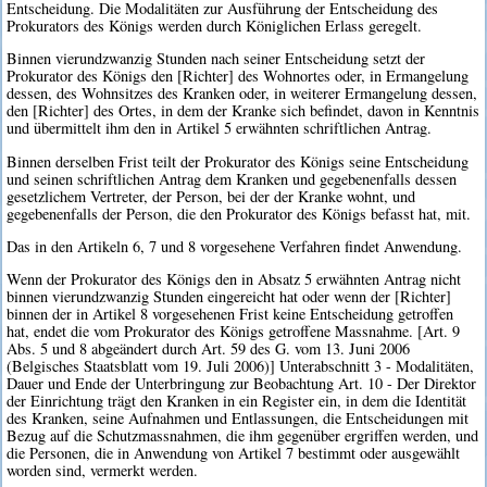
Entscheidung. Die Modalitäten zur Ausführung der Entscheidung des
Prokurators des Königs werden durch Königlichen Erlass geregelt.
Binnen vierundzwanzig Stunden nach seiner Entscheidung setzt der
Prokurator des Königs den [Richter] des Wohnortes oder, in Ermangelung
dessen, des Wohnsitzes des Kranken oder, in weiterer Ermangelung dessen,
den [Richter] des Ortes, in dem der Kranke sich befindet, davon in Kenntnis
und übermittelt ihm den in Artikel 5 erwähnten schriftlichen Antrag.
Binnen derselben Frist teilt der Prokurator des Königs seine Entscheidung
und seinen schriftlichen Antrag dem Kranken und gegebenenfalls dessen
gesetzlichem Vertreter, der Person, bei der der Kranke wohnt, und
gegebenenfalls der Person, die den Prokurator des Königs befasst hat, mit.
Das in den Artikeln 6, 7 und 8 vorgesehene Verfahren findet Anwendung.
Wenn der Prokurator des Königs den in Absatz 5 erwähnten Antrag nicht
binnen vierundzwanzig Stunden eingereicht hat oder wenn der [Richter]
binnen der in Artikel 8 vorgesehenen Frist keine Entscheidung getroffen
hat, endet die vom Prokurator des Königs getroffene Massnahme. [Art. 9
Abs. 5 und 8 abgeändert durch Art. 59 des G. vom 13. Juni 2006
(Belgisches Staatsblatt vom 19. Juli 2006)] Unterabschnitt 3 - Modalitäten,
Dauer und Ende der Unterbringung zur Beobachtung Art. 10 - Der Direktor
der Einrichtung trägt den Kranken in ein Register ein, in dem die Identität
des Kranken, seine Aufnahmen und Entlassungen, die Entscheidungen mit
Bezug auf die Schutzmassnahmen, die ihm gegenüber ergriffen werden, und
die Personen, die in Anwendung von Artikel 7 bestimmt oder ausgewählt
worden sind, vermerkt werden.