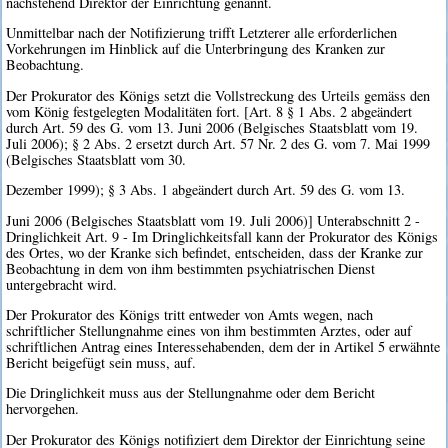
nachstehend Direktor der Einrichtung genannt.
Unmittelbar nach der Notifizierung trifft Letzterer alle erforderlichen
Vorkehrungen im Hinblick auf die Unterbringung des Kranken zur
Beobachtung.
Der Prokurator des Königs setzt die Vollstreckung des Urteils gemäss den
vom König festgelegten Modalitäten fort. [Art. 8 § 1 Abs. 2 abgeändert
durch Art. 59 des G. vom 13. Juni 2006 (Belgisches Staatsblatt vom 19.
Juli 2006); § 2 Abs. 2 ersetzt durch Art. 57 Nr. 2 des G. vom 7. Mai 1999
(Belgisches Staatsblatt vom 30.
Dezember 1999); § 3 Abs. 1 abgeändert durch Art. 59 des G. vom 13.
Juni 2006 (Belgisches Staatsblatt vom 19. Juli 2006)] Unterabschnitt 2 -
Dringlichkeit Art. 9 - Im Dringlichkeitsfall kann der Prokurator des Königs
des Ortes, wo der Kranke sich befindet, entscheiden, dass der Kranke zur
Beobachtung in dem von ihm bestimmten psychiatrischen Dienst
untergebracht wird.
Der Prokurator des Königs tritt entweder von Amts wegen, nach
schriftlicher Stellungnahme eines von ihm bestimmten Arztes, oder auf
schriftlichen Antrag eines Interessehabenden, dem der in Artikel 5 erwähnte
Bericht beigefügt sein muss, auf.
Die Dringlichkeit muss aus der Stellungnahme oder dem Bericht
hervorgehen.
Der Prokurator des Königs notifiziert dem Direktor der Einrichtung seine