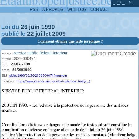
^
-
FR
NL
RSS
A PROPOS
WEB LOG
CONTACT
Loi du
26
juin
1990
publié le
22
juillet
2009
Comment obtenir une aide juridique ?
service public federal interieur
source
2009000474
numac
22/07/2009
pub.
26/06/1990
prom.
ELI
eli/loi/1990/06/26/2009000474/moniteur
moniteur
https://www.ejustice.just.fgov.be/cgi/article_body(...)
SERVICE PUBLIC FEDERAL INTERIEUR
26 JUIN 1990. - Loi relative à la protection de la personne des malades
mentaux
Coordination officieuse en langue allemande Le texte qui suit constitue la
coordination officieuse en langue allemande de la loi du 26 juin 1990
relative à la protection de la personne des malades mentaux (Moniteur belge