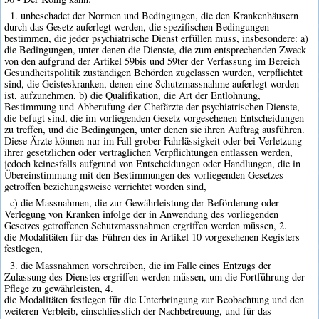
1. unbeschadet der Normen und Bedingungen, die den Krankenhäusern
durch das Gesetz auferlegt werden, die spezifischen Bedingungen
bestimmen, die jeder psychiatrische Dienst erfüllen muss, insbesondere: a)
die Bedingungen, unter denen die Dienste, die zum entsprechenden Zweck
von den aufgrund der Artikel 59bis und 59ter der Verfassung im Bereich
Gesundheitspolitik zuständigen Behörden zugelassen wurden, verpflichtet
sind, die Geisteskranken, denen eine Schutzmassnahme auferlegt worden
ist, aufzunehmen, b) die Qualifikation, die Art der Entlohnung,
Bestimmung und Abberufung der Chefärzte der psychiatrischen Dienste,
die befugt sind, die im vorliegenden Gesetz vorgesehenen Entscheidungen
zu treffen, und die Bedingungen, unter denen sie ihren Auftrag ausführen.
Diese Ärzte können nur im Fall grober Fahrlässigkeit oder bei Verletzung
ihrer gesetzlichen oder vertraglichen Verpflichtungen entlassen werden,
jedoch keinesfalls aufgrund von Entscheidungen oder Handlungen, die in
Übereinstimmung mit den Bestimmungen des vorliegenden Gesetzes
getroffen beziehungsweise verrichtet worden sind,
c) die Massnahmen, die zur Gewährleistung der Beförderung oder
Verlegung von Kranken infolge der in Anwendung des vorliegenden
Gesetzes getroffenen Schutzmassnahmen ergriffen werden müssen, 2.
die Modalitäten für das Führen des in Artikel 10 vorgesehenen Registers
festlegen,
3. die Massnahmen vorschreiben, die im Falle eines Entzugs der
Zulassung des Dienstes ergriffen werden müssen, um die Fortführung der
Pflege zu gewährleisten, 4.
die Modalitäten festlegen für die Unterbringung zur Beobachtung und den
weiteren Verbleib, einschliesslich der Nachbetreuung, und für das