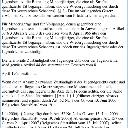
Jugendschutz, die Betreuung Minderjähriger, die eine als Straftat
qualifizierte Tat begangen haben, und die Wiedergutmachung des durch
diese Tat verursachten Schadens]. [§ 2 - Die im vorliegenden Gesetz
erwähnten Schutzmassnahmen werden vom Friedensrichter angeordnet.
Für Minderjährige und für Volljährige, denen gegenüber eine
Jugendschutzmassnahme aufrechterhalten bleibt in Anwendung von Artikel
37 § 3 Absatz 2 und 3 des Gesetzes vom 8. April 1965 über den
Jugendschutz, die Betreuung Minderjähriger, die eine als Straftat
qualifizierte Tat begangen haben, und die Wiedergutmachung des durch
diese Tat verursachten Schadens, ist jedoch nur das Jugendgericht oder der
Jugendrichter zuständig.
Die territoriale Zuständigkeit des Jugendgerichts oder der Jugendrichter
wird gemäss Artikel 44 des vorerwähnten Gesetzes vom 8.
April 1965 bestimmt.
Wenn die in Absatz 2 erwähnte Zuständigkeit des Jugendgerichts endet und
eine durch vorliegendes Gesetz vorgesehene Massnahme noch läuft,
übermittelt das Jugendgericht die Akte dem Friedensrichter, der die Sache
zum aktuellen Stand übernimmt.] [Art. 1 § 1 (früherer einziger Absatz)
nummeriert und ergänzt durch Art. 52 Nr. 1 des G. vom 13. Juni 2006
Belgisches Staatsblatt( vom 19.
Juli 2006); § 2 eingefügt durch Art. 52 Nr. 2 des G. vom 13. Juni 2006
Belgisches Staatsblatt( vom 19. Juli 2006)] Ab einem gemäss Art. 157 des
G. vom 21. April 2007 (Belgisches Staatsblatt vom 13. Juli 2007), selbst
abgeändert durch Art. 7 des G. (II) vom 24. Juli 2008 (Belgisches