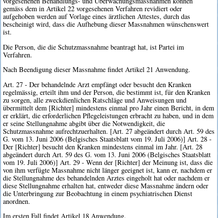
vorgesehenen Behandlungs- und Überwachungsmassnahmen können
gemäss dem in Artikel 22 vorgesehenen Verfahren revidiert oder
aufgehoben werden auf Vorlage eines ärztlichen Attestes, durch das
bescheinigt wird, dass die Aufhebung dieser Massnahmen wünschenswert
ist.
Die Person, die die Schutzmassnahme beantragt hat, ist Partei im
Verfahren.
Nach Beendigung dieser Massnahme findet Artikel 21 Anwendung.
Art. 27 - Der behandelnde Arzt empfängt oder besucht den Kranken
regelmässig, erteilt ihm und der Person, die bestimmt ist, für den Kranken
zu sorgen, alle zweckdienlichen Ratschläge und Anweisungen und
übermittelt dem [Richter] mindestens einmal pro Jahr einen Bericht, in dem
er erklärt, die erforderlichen Pflegeleistungen erbracht zu haben, und in dem
er seine Stellungnahme abgibt über die Notwendigkeit, die
Schutzmassnahme aufrechtzuerhalten. [Art. 27 abgeändert durch Art. 59 des
G. vom 13. Juni 2006 (Belgisches Staatsblatt vom 19. Juli 2006)] Art. 28 -
Der [Richter] besucht den Kranken mindestens einmal im Jahr. [Art. 28
abgeändert durch Art. 59 des G. vom 13. Juni 2006 (Belgisches Staatsblatt
vom 19. Juli 2006)] Art. 29 - Wenn der [Richter] der Meinung ist, dass die
von ihm verfügte Massnahme nicht länger geeignet ist, kann er, nachdem er
die Stellungnahme des behandelnden Arztes eingeholt hat oder nachdem er
diese Stellungnahme erhalten hat, entweder diese Massnahme ändern oder
die Unterbringung zur Beobachtung in einem psychiatrischen Dienst
anordnen.
Im ersten Fall findet Artikel 18 Anwendung.