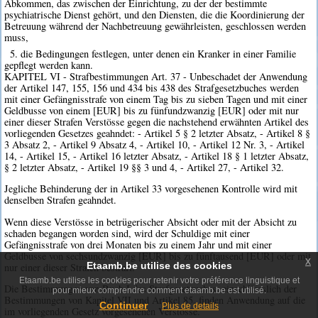
Abkommen, das zwischen der Einrichtung, zu der der bestimmte
psychiatrische Dienst gehört, und den Diensten, die die Koordinierung der
Betreuung während der Nachbetreuung gewährleisten, geschlossen werden
muss,
5. die Bedingungen festlegen, unter denen ein Kranker in einer Familie
gepflegt werden kann.
KAPITEL VI - Strafbestimmungen Art. 37 - Unbeschadet der Anwendung
der Artikel 147, 155, 156 und 434 bis 438 des Strafgesetzbuches werden
mit einer Gefängnisstrafe von einem Tag bis zu sieben Tagen und mit einer
Geldbusse von einem [EUR] bis zu fünfundzwanzig [EUR] oder mit nur
einer dieser Strafen Verstösse gegen die nachstehend erwähnten Artikel des
vorliegenden Gesetzes geahndet: - Artikel 5 § 2 letzter Absatz, - Artikel 8 §
3 Absatz 2, - Artikel 9 Absatz 4, - Artikel 10, - Artikel 12 Nr. 3, - Artikel
14, - Artikel 15, - Artikel 16 letzter Absatz, - Artikel 18 § 1 letzter Absatz,
§ 2 letzter Absatz, - Artikel 19 §§ 3 und 4, - Artikel 27, - Artikel 32.
Jegliche Behinderung der in Artikel 33 vorgesehenen Kontrolle wird mit
denselben Strafen geahndet.
Wenn diese Verstösse in betrügerischer Absicht oder mit der Absicht zu
schaden begangen worden sind, wird der Schuldige mit einer
Gefängnisstrafe von drei Monaten bis zu einem Jahr und mit einer
Geldbusse von sechsundzwanzig [EUR] bis zu fünftausend [EUR] oder mit
x
Etaamb.be utilise des cookies
nur einer dieser Strafen bestraft.
Etaamb.be utilise les cookies pour retenir votre préférence linguistique et
Die Bestimmungen von Buch I des Strafgesetzuches, einschliesslich der
pour mieux comprendre comment etaamb.be est utilisé.
Bestimmungen von Kapitel VII und Artikel 85, finden Anwendung auf die
Continuer
Plus de details
im vorliegenden Gesetz vorgesehenen Verstösse.