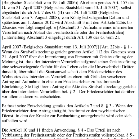
(Belgisches Staatsblatt vom 19. Juli 2006)] Ab einem gemäss Art. 157 des
G. vom 21. April 2007 (Belgisches Staatsblatt vom 13. Juli 2007), selbst
abgeändert durch Art. 7 des G. (II) vom 24. Juli 2008 (Belgisches
Staatsblatt vom 7. August 2008), vom König festzulegenden Datum und
spätestens am 1. Januar 2012 wird Abschnitt 3 mit den Artikeln 22bis bis
22sexies wie folgt eingefügt: « [Abschnitt 3 - Aufnahme eines internierten
Verurteilten nach Ablauf der Freiheitsstrafe oder der Freiheitsstrafen]
[Unterteilung Abschnitt 3 eingefügt durch Art. 139 des G. vom 21.
April 2007 (Belgisches Staatsblatt vom 13. Juli 2007)] [Art. 22bis - § 1 -
Wenn das Strafvollstreckungsgericht gemäss Artikel 112 des Gesetzes vom
21. April 2007 über die Internierung von Personen mit Geistesstörung der
Meinung ist, dass der internierte Verurteilte aufgrund seiner Geistesstörung
eine schwerwiegende Gefahr für das Leben oder die Unversehrtheit Dritter
darstellt, übermittelt die Staatsanwaltschaft dem Friedensrichter des
Wohnortes des internierten Verurteilten einen mit Gründen versehenen
Antrag auf Aufnahme in eine vom Friedensrichter zu bestimmende
Einrichtung. Sie fügt ihrem Antrag die Akte des Strafvollstreckungsgerichts
über den internierten Verurteilten bei. § 2 - Der Friedensrichter hat darüber
vor allem anderen zu entscheiden.
Er fasst seine Entscheidung gemäss den Artikeln 7 und 8. § 3 - Wenn der
Friedensrichter dem Antrag stattgibt, bestimmt er den psychiatrischen
Dienst, in dem der Kranke zur Beobachtung untergebracht wird oder sich
aufhalten wird.
Die Artikel 10 und 11 finden Anwendung. § 4 - Das Urteil ist nach
Verbüssung der Freiheitsstrafe oder der Freiheitsstrafen vollstreckbar. § 5 -