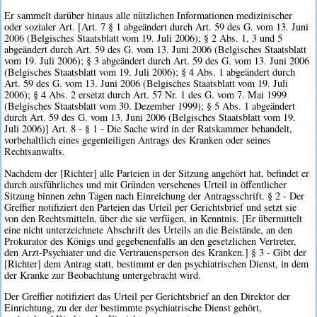
Er sammelt darüber hinaus alle nützlichen Informationen medizinischer
oder sozialer Art. [Art. 7 § 1 abgeändert durch Art. 59 des G. vom 13. Juni
2006 (Belgisches Staatsblatt vom 19. Juli 2006); § 2 Abs. 1, 3 und 5
abgeändert durch Art. 59 des G. vom 13. Juni 2006 (Belgisches Staatsblatt
vom 19. Juli 2006); § 3 abgeändert durch Art. 59 des G. vom 13. Juni 2006
(Belgisches Staatsblatt vom 19. Juli 2006); § 4 Abs. 1 abgeändert durch
Art. 59 des G. vom 13. Juni 2006 (Belgisches Staatsblatt vom 19. Juli
2006); § 4 Abs. 2 ersetzt durch Art. 57 Nr. 1 des G. vom 7. Mai 1999
(Belgisches Staatsblatt vom 30. Dezember 1999); § 5 Abs. 1 abgeändert
durch Art. 59 des G. vom 13. Juni 2006 (Belgisches Staatsblatt vom 19.
Juli 2006)] Art. 8 - § 1 - Die Sache wird in der Ratskammer behandelt,
vorbehaltlich eines gegenteiligen Antrags des Kranken oder seines
Rechtsanwalts.
Nachdem der [Richter] alle Parteien in der Sitzung angehört hat, befindet er
durch ausführliches und mit Gründen versehenes Urteil in öffentlicher
Sitzung binnen zehn Tagen nach Einreichung der Antragsschrift. § 2 - Der
Greffier notifiziert den Parteien das Urteil per Gerichtsbrief und setzt sie
von den Rechtsmitteln, über die sie verfügen, in Kenntnis. [Er übermittelt
eine nicht unterzeichnete Abschrift des Urteils an die Beistände, an den
Prokurator des Königs und gegebenenfalls an den gesetzlichen Vertreter,
den Arzt-Psychiater und die Vertrauensperson des Kranken.] § 3 - Gibt der
[Richter] dem Antrag statt, bestimmt er den psychiatrischen Dienst, in dem
der Kranke zur Beobachtung untergebracht wird.
Der Greffier notifiziert das Urteil per Gerichtsbrief an den Direktor der
Einrichtung, zu der der bestimmte psychiatrische Dienst gehört,