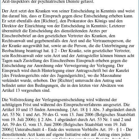
Arzt-Inspektors der psychiatrischen Dienste gefasst.
Der Arzt setzt den Kranken von seiner Entscheidung in Kenntnis und weist
ihn darauf hin, dass er Einspruch gegen diese Entscheidung erheben kann.
Er setzt ebenfalls den [Richter], den Prokurator des Königs und den
Direktor der Einrichtung von der Entscheidung in Kenntnis; Letzterer
übermittelt die Entscheidung des dienstleitenden Arztes per
Einschreibebrief an den gesetzlichen Vertreter des Kranken, den
Rechtsanwalt und gegebenenfalls den Arzt und die Vertrauensperson, die
der Kranke ausgewählt hat, sowie an die Person, die die Unterbringung zur
Beobachtung beantragt hat. § 2 - Der Kranke, sein gesetzlicher Vertreter,
sein Rechtsanwalt oder sein Arzt und der Antragsteller können binnen acht
Tagen nach Zustellung des Einschreibens Einspruch erheben gegen die
Entscheidung zur Anordnung oder Verweigerung der Verlegung. Der
Einspruch wird durch Hinterlegung einer Antragsschrift bei der Kanzlei
[des Friedensgerichts oder des Jugendgerichts], wo die Massnahme
verkündet wurde, erhoben. Der [Richter] untersucht den Antrag und
befindet unter den Bedingungen, die in den letzten vier Absätzen von
Artikel 13 vorgesehen sind.
Die Vollstreckung der Verlegungsentscheidung wird während der
achttägigen Frist und während des Einspruchsverfahrens ausgesetzt. Die
Artikel 10 und 15 finden Anwendung. [Art. 18 § 1 Abs. 3 abgeändert durch
Art. 53 Nr. 1 und Art. 59 des G. vom 13. Juni 2006 (Belgisches Staatsblatt
vom 19. Juli 2006); § 2 Abs. 1 abgeändert durch Art. 53 Nr. 1 und 2 und
Art. 59 des G. vom 13. Juni 2006 (Belgisches Staatsblatt vom 19. Juli
2006)] Unterabschnitt 4 - Ende des weiteren Verbleibs Art. 19 - § 1 - Der
dienstleitende Arzt kann auf eigene Initiative oder auf Antrag eines jeden