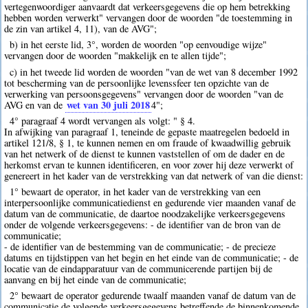
vertegenwoordiger aanvaardt dat verkeersgegevens die op hem betrekking
hebben worden verwerkt" vervangen door de woorden "de toestemming in
de zin van artikel 4, 11), van de AVG";
b) in het eerste lid, 3°, worden de woorden "op eenvoudige wijze"
vervangen door de woorden "makkelijk en te allen tijde";
c) in het tweede lid worden de woorden "van de wet van 8 december 1992
tot bescherming van de persoonlijke levenssfeer ten opzichte van de
verwerking van persoonsgegevens" vervangen door de woorden "van de
wet van 30 juli 2018
AVG en van de
4
";
4° paragraaf 4 wordt vervangen als volgt: " § 4.
In afwijking van paragraaf 1, teneinde de gepaste maatregelen bedoeld in
artikel 121/8, § 1, te kunnen nemen en om fraude of kwaadwillig gebruik
van het netwerk of de dienst te kunnen vaststellen of om de dader en de
herkomst ervan te kunnen identificeren, en voor zover hij deze verwerkt of
genereert in het kader van de verstrekking van dat netwerk of van die dienst:
1° bewaart de operator, in het kader van de verstrekking van een
interpersoonlijke communicatiedienst en gedurende vier maanden vanaf de
datum van de communicatie, de daartoe noodzakelijke verkeersgegevens
onder de volgende verkeersgegevens: - de identifier van de bron van de
communicatie;
- de identifier van de bestemming van de communicatie; - de precieze
datums en tijdstippen van het begin en het einde van de communicatie; - de
locatie van de eindapparatuur van de communicerende partijen bij de
aanvang en bij het einde van de communicatie;
2° bewaart de operator gedurende twaalf maanden vanaf de datum van de
communicatie de volgende verkeersgegevens betreffende de binnenkomende