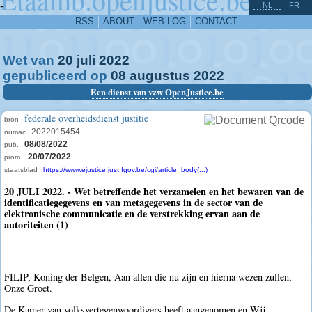
^
-
NL
FR
RSS
ABOUT
WEB LOG
CONTACT
Wet van
20
juli
2022
gepubliceerd op
08
augustus
2022
Een dienst van vzw OpenJustice.be
federale overheidsdienst justitie
bron
2022015454
numac
08/08/2022
pub.
20/07/2022
prom.
staatsblad
https://www.ejustice.just.fgov.be/cgi/article_body(...)
20 JULI 2022. - Wet betreffende het verzamelen en het bewaren van de
identificatiegegevens en van metagegevens in de sector van de
elektronische communicatie en de verstrekking ervan aan de
autoriteiten (1)
FILIP, Koning der Belgen, Aan allen die nu zijn en hierna wezen zullen,
Onze Groet.
De Kamer van volksvertegenwoordigers heeft aangenomen en Wij