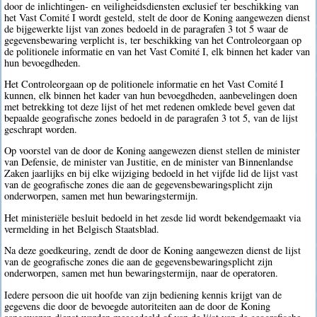
door de inlichtingen- en veiligheidsdiensten exclusief ter beschikking van
het Vast Comité I wordt gesteld, stelt de door de Koning aangewezen dienst
de bijgewerkte lijst van zones bedoeld in de paragrafen 3 tot 5 waar de
gegevensbewaring verplicht is, ter beschikking van het Controleorgaan op
de politionele informatie en van het Vast Comité I, elk binnen het kader van
hun bevoegdheden.
Het Controleorgaan op de politionele informatie en het Vast Comité I
kunnen, elk binnen het kader van hun bevoegdheden, aanbevelingen doen
met betrekking tot deze lijst of het met redenen omklede bevel geven dat
bepaalde geografische zones bedoeld in de paragrafen 3 tot 5, van de lijst
geschrapt worden.
Op voorstel van de door de Koning aangewezen dienst stellen de minister
van Defensie, de minister van Justitie, en de minister van Binnenlandse
Zaken jaarlijks en bij elke wijziging bedoeld in het vijfde lid de lijst vast
van de geografische zones die aan de gegevensbewaringsplicht zijn
onderworpen, samen met hun bewaringstermijn.
Het ministeriële besluit bedoeld in het zesde lid wordt bekendgemaakt via
vermelding in het Belgisch Staatsblad.
Na deze goedkeuring, zendt de door de Koning aangewezen dienst de lijst
van de geografische zones die aan de gegevensbewaringsplicht zijn
onderworpen, samen met hun bewaringstermijn, naar de operatoren.
Iedere persoon die uit hoofde van zijn bediening kennis krijgt van de
gegevens die door de bevoegde autoriteiten aan de door de Koning