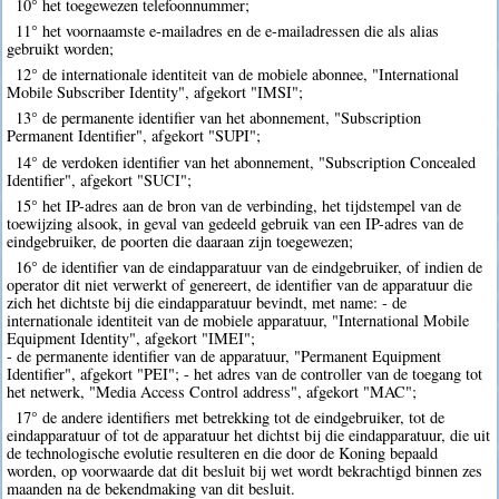
10° het toegewezen telefoonnummer;
11° het voornaamste e-mailadres en de e-mailadressen die als alias
gebruikt worden;
12° de internationale identiteit van de mobiele abonnee, "International
Mobile Subscriber Identity", afgekort "IMSI";
13° de permanente identifier van het abonnement, "Subscription
Permanent Identifier", afgekort "SUPI";
14° de verdoken identifier van het abonnement, "Subscription Concealed
Identifier", afgekort "SUCI";
15° het IP-adres aan de bron van de verbinding, het tijdstempel van de
toewijzing alsook, in geval van gedeeld gebruik van een IP-adres van de
eindgebruiker, de poorten die daaraan zijn toegewezen;
16° de identifier van de eindapparatuur van de eindgebruiker, of indien de
operator dit niet verwerkt of genereert, de identifier van de apparatuur die
zich het dichtste bij die eindapparatuur bevindt, met name: - de
internationale identiteit van de mobiele apparatuur, "International Mobile
Equipment Identity", afgekort "IMEI";
- de permanente identifier van de apparatuur, "Permanent Equipment
Identifier", afgekort "PEI"; - het adres van de controller van de toegang tot
het netwerk, "Media Access Control address", afgekort "MAC";
17° de andere identifiers met betrekking tot de eindgebruiker, tot de
eindapparatuur of tot de apparatuur het dichtst bij die eindapparatuur, die uit
de technologische evolutie resulteren en die door de Koning bepaald
worden, op voorwaarde dat dit besluit bij wet wordt bekrachtigd binnen zes
maanden na de bekendmaking van dit besluit.