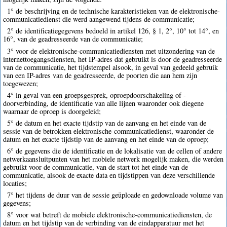
1° de beschrijving en de technische karakteristieken van de elektronische-
communicatiedienst die werd aangewend tijdens de communicatie;
2° de identificatiegegevens bedoeld in artikel 126, § 1, 2°, 10° tot 14°, en
16°, van de geadresseerde van de communicatie;
3° voor de elektronische-communicatiediensten met uitzondering van de
internettoegangsdiensten, het IP-adres dat gebruikt is door de geadresseerde
van de communicatie, het tijdstempel alsook, in geval van gedeeld gebruik
van een IP-adres van de geadresseerde, de poorten die aan hem zijn
toegewezen;
4° in geval van een groepsgesprek, oproepdoorschakeling of -
doorverbinding, de identificatie van alle lijnen waaronder ook diegene
waarnaar de oproep is doorgeleid;
5° de datum en het exacte tijdstip van de aanvang en het einde van de
sessie van de betrokken elektronische-communicatiedienst, waaronder de
datum en het exacte tijdstip van de aanvang en het einde van de oproep;
6° de gegevens die de identificatie en de lokalisatie van de cellen of andere
netwerkaansluitpunten van het mobiele netwerk mogelijk maken, die werden
gebruikt voor de communicatie, van de start tot het einde van de
communicatie, alsook de exacte data en tijdstippen van deze verschillende
locaties;
7° het tijdens de duur van de sessie geüploade en gedownloade volume van
gegevens;
8° voor wat betreft de mobiele elektronische-communicatiediensten, de
datum en het tijdstip van de verbinding van de eindapparatuur met het