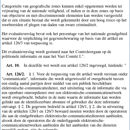
Categorieën van geografische zones kunnen enkel opgenomen worden ter
vrijwaring van de nationale veiligheid, of indien er in deze zones op basis
van objectieve en niet-discriminerende elementen kan worden vastgesteld
dat er een situatie bestaat die wordt gekenmerkt door een hoog risico op het
voorbereiden of plegen van daden van zware criminaliteit.
Het evaluatieverslag bevat ook het percentage van het nationale grondgebied
waarvoor de verplichting tot gegevensbewaring op basis van dit artikel en
artikel 126/3 van toepassing is.
Dit evaluatieverslag wordt gestuurd naar het Controleorgaan op de
politionele informatie en naar het Vast Comité I.".
Art. 10.
In dezelfde wet wordt een artikel 126/2 ingevoegd, luidende: "
Art. 126/2.
§ 1. Voor de toepassing van dit artikel wordt verstaan onder
"communicatie", informatie die wordt uitgewisseld of overgebracht tussen
een eindig aantal partijen door middel van een publiek beschikbare
elektronische-communicatiedienst, met uitsluiting van de informatie die via
een openbare omroepdienst over een elektronische-communicatienetwerk
wordt overgebracht, behalve in de mate waarin de informatie kan worden
gelinkt aan de identificeerbare abonnee of gebruiker die deze informatie
ontvangt. § 2. De gegevens bedoeld in artikel 126/1, § 2, die in uitvoering
van de artikelen 126/1 en 126/3 bewaard moeten worden door de operatoren
die aan de eindgebruikers elektronische-communicatiediensten aanbieden,
alsook door de operatoren die de onderliggende elektronische-
communicatienetwerken aanbieden die het aanbieden van die diensten
mogelijk maken, zijn de volgende: