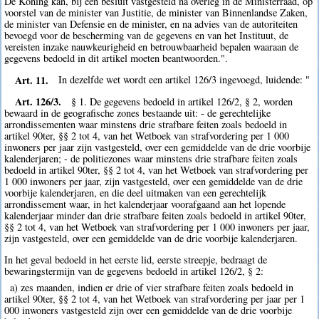
De Koning kan, bij een besluit vastgesteld na overleg in de Ministerraad, op
voorstel van de minister van Justitie, de minister van Binnenlandse Zaken,
de minister van Defensie en de minister, en na advies van de autoriteiten
bevoegd voor de bescherming van de gegevens en van het Instituut, de
vereisten inzake nauwkeurigheid en betrouwbaarheid bepalen waaraan de
gegevens bedoeld in dit artikel moeten beantwoorden.".
Art. 11.
In dezelfde wet wordt een artikel 126/3 ingevoegd, luidende: "
Art. 126/3.
§ 1. De gegevens bedoeld in artikel 126/2, § 2, worden
bewaard in de geografische zones bestaande uit: - de gerechtelijke
arrondissementen waar minstens drie strafbare feiten zoals bedoeld in
artikel 90ter, §§ 2 tot 4, van het Wetboek van strafvordering per 1 000
inwoners per jaar zijn vastgesteld, over een gemiddelde van de drie voorbije
kalenderjaren; - de politiezones waar minstens drie strafbare feiten zoals
bedoeld in artikel 90ter, §§ 2 tot 4, van het Wetboek van strafvordering per
1 000 inwoners per jaar, zijn vastgesteld, over een gemiddelde van de drie
voorbije kalenderjaren, en die deel uitmaken van een gerechtelijk
arrondissement waar, in het kalenderjaar voorafgaand aan het lopende
kalenderjaar minder dan drie strafbare feiten zoals bedoeld in artikel 90ter,
§§ 2 tot 4, van het Wetboek van strafvordering per 1 000 inwoners per jaar,
zijn vastgesteld, over een gemiddelde van de drie voorbije kalenderjaren.
In het geval bedoeld in het eerste lid, eerste streepje, bedraagt de
bewaringstermijn van de gegevens bedoeld in artikel 126/2, § 2:
a) zes maanden, indien er drie of vier strafbare feiten zoals bedoeld in
artikel 90ter, §§ 2 tot 4, van het Wetboek van strafvordering per jaar per 1
000 inwoners vastgesteld zijn over een gemiddelde van de drie voorbije