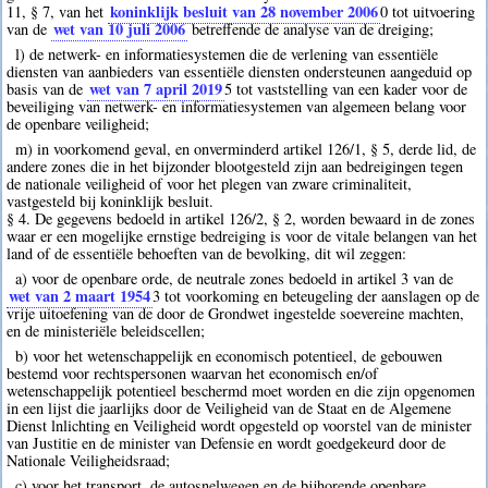
koninklijk besluit van 28 november 2006
11, § 7, van het
0
tot uitvoering
wet van 10 juli 2006
van de
betreffende de analyse van de dreiging;
l) de netwerk- en informatiesystemen die de verlening van essentiële
diensten van aanbieders van essentiële diensten ondersteunen aangeduid op
wet van 7 april 2019
basis van de
5
tot vaststelling van een kader voor de
beveiliging van netwerk- en informatiesystemen van algemeen belang voor
de openbare veiligheid;
m) in voorkomend geval, en onverminderd artikel 126/1, § 5, derde lid, de
andere zones die in het bijzonder blootgesteld zijn aan bedreigingen tegen
de nationale veiligheid of voor het plegen van zware criminaliteit,
vastgesteld bij koninklijk besluit.
§ 4. De gegevens bedoeld in artikel 126/2, § 2, worden bewaard in de zones
waar er een mogelijke ernstige bedreiging is voor de vitale belangen van het
land of de essentiële behoeften van de bevolking, dit wil zeggen:
a) voor de openbare orde, de neutrale zones bedoeld in artikel 3 van de
wet van 2 maart 1954
3
tot voorkoming en beteugeling der aanslagen op de
vrije uitoefening van de door de Grondwet ingestelde soevereine machten,
en de ministeriële beleidscellen;
b) voor het wetenschappelijk en economisch potentieel, de gebouwen
bestemd voor rechtspersonen waarvan het economisch en/of
wetenschappelijk potentieel beschermd moet worden en die zijn opgenomen
in een lijst die jaarlijks door de Veiligheid van de Staat en de Algemene
Dienst lnlichting en Veiligheid wordt opgesteld op voorstel van de minister
van Justitie en de minister van Defensie en wordt goedgekeurd door de
Nationale Veiligheidsraad;
c) voor het transport, de autosnelwegen en de bijhorende openbare