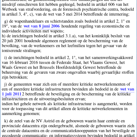
misdrijf omschreven feit hebben gepleegd, bedoeld in artikel 606 van het
Wetboek van strafvordering, en de forensisch psychiatrische centra, bedoeld
in artikel 3, 4°, c), van de wet van 5 mei 2014 betreffende de internering;
g) de wapenhandelaars en schietstanden zoals bedoeld in artikel 2, 1° en
wet van 8 juni 2006
19°, van de
houdende regeling van economische en
individuele activiteiten met wapens;
h) de inrichtingen bedoeld in artikel 3.1.a), van het koninklijk besluit van
20 juli 2001 houdende algemeen reglement op de bescherming van de
bevolking, van de werknemers en het leefmilieu tegen het gevaar van de
ioniserende stralingen;
i) de inrichtingen bedoeld in artikel 2, 1°, van het samenwerkingsakkoord
van 16 februari 2016 tussen de Federale Staat, het Vlaams Gewest, het
Waals Gewest en het Brussels Hoofdstedelijk Gewest betreffende de
beheersing van de gevaren van zware ongevallen waarbij gevaarlijke stoffen
zijn betrokken;
j) de gemeenten waar zich een of meerdere kritieke netwerkelementen of
wet van
een of meerdere kritieke infrastructuren bevinden als bedoeld in de
1 juli 2011
2
betreffende de beveiliging en de bescherming van de kritieke
infrastructuren en de uitvoeringsbesluiten ervan;
indien het gehele netwerk als kritieke infrastructuur is aangemerkt, worden
voor de toepassing van dit artikel alleen de kritieke netwerkelementen in
aanmerking genomen;
k) de zetel van de NV Astrid en de gebouwen waarin haar centrale en
provinciale datacentra zijn ondergebracht, alsmede de gebouwen waarin zich
de centrale datacentra en de communicatieknooppunten van het beveiligde en
gecodeerde communicatie- en informatiesysteem bevinden bedoeld in artikel