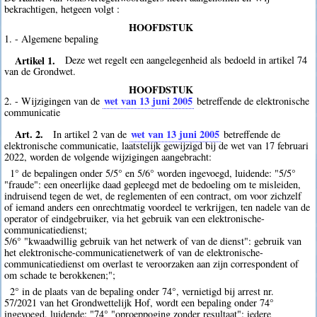
bekrachtigen, hetgeen volgt :
HOOFDSTUK
1. - Algemene bepaling
Artikel 1.
Deze wet regelt een aangelegenheid als bedoeld in artikel 74
van de Grondwet.
HOOFDSTUK
wet van 13 juni 2005
2. - Wijzigingen van de
betreffende de elektronische
communicatie
Art. 2.
wet van 13 juni 2005
In artikel 2 van de
betreffende de
elektronische communicatie, laatstelijk gewijzigd bij de wet van 17 februari
2022, worden de volgende wijzigingen aangebracht:
1° de bepalingen onder 5/5° en 5/6° worden ingevoegd, luidende: "5/5°
"fraude": een oneerlijke daad gepleegd met de bedoeling om te misleiden,
indruisend tegen de wet, de reglementen of een contract, om voor zichzelf
of iemand anders een onrechtmatig voordeel te verkrijgen, ten nadele van de
operator of eindgebruiker, via het gebruik van een elektronische-
communicatiedienst;
5/6° "kwaadwillig gebruik van het netwerk of van de dienst": gebruik van
het elektronische-communicatienetwerk of van de elektronische-
communicatiedienst om overlast te veroorzaken aan zijn correspondent of
om schade te berokkenen;";
2° in de plaats van de bepaling onder 74°, vernietigd bij arrest nr.
57/2021 van het Grondwettelijk Hof, wordt een bepaling onder 74°
ingevoegd, luidende: "74° "oproeppoging zonder resultaat": iedere