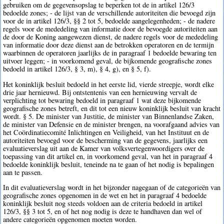
gebruiken om de gegevensopslag te beperken tot de in artikel 126/3
bedoelde zones; - de lijst van de verschillende autoriteiten die bevoegd zijn
voor de in artikel 126/3, §§ 2 tot 5, bedoelde aangelegenheden; - de nadere
regels voor de mededeling van informatie door de bevoegde autoriteiten aan
de door de Koning aangewezen dienst, de nadere regels voor de mededeling
van informatie door deze dienst aan de betrokken operatoren en de termijn
waarbinnen de operatoren jaarlijks de in paragraaf 1 bedoelde bewaring ten
uitvoer leggen; - in voorkomend geval, de bijkomende geografische zones
bedoeld in artikel 126/3, § 3, m), § 4, g), en § 5, f).
Het koninklijk besluit bedoeld in het eerste lid, vierde streepje, wordt elke
drie jaar hernieuwd. Bij ontstentenis van een hernieuwing vervalt de
verplichting tot bewaring bedoeld in paragraaf 1 wat deze bijkomende
geografische zones betreft, en dit tot een nieuw koninklijk besluit van kracht
wordt. § 5. De minister van Justitie, de minister van Binnenlandse Zaken,
de minister van Defensie en de minister brengen, na voorafgaand advies van
het Coördinatiecomité Inlichtingen en Veiligheid, van het Instituut en de
autoriteiten bevoegd voor de bescherming van de gegevens, jaarlijks een
evaluatieverslag uit aan de Kamer van volksvertegenwoordigers over de
toepassing van dit artikel en, in voorkomend geval, van het in paragraaf 4
bedoelde koninklijk besluit, teneinde na te gaan of het nodig is bepalingen
aan te passen.
In dit evaluatieverslag wordt in het bijzonder nagegaan of de categorieën van
geografische zones opgenomen in de wet en het in paragraaf 4 bedoelde
koninklijk besluit nog steeds voldoen aan de criteria bedoeld in artikel
126/3, §§ 3 tot 5, en of het nog nodig is deze te handhaven dan wel of
andere categorieën opgenomen moeten worden.