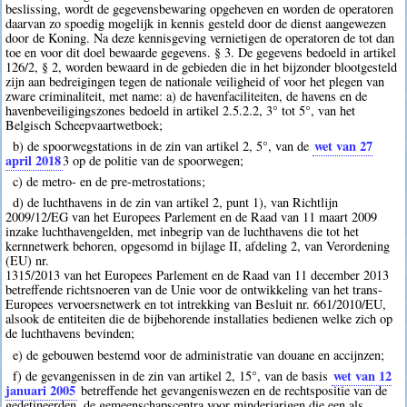
beslissing, wordt de gegevensbewaring opgeheven en worden de operatoren
daarvan zo spoedig mogelijk in kennis gesteld door de dienst aangewezen
door de Koning. Na deze kennisgeving vernietigen de operatoren de tot dan
toe en voor dit doel bewaarde gegevens. § 3. De gegevens bedoeld in artikel
126/2, § 2, worden bewaard in de gebieden die in het bijzonder blootgesteld
zijn aan bedreigingen tegen de nationale veiligheid of voor het plegen van
zware criminaliteit, met name: a) de havenfaciliteiten, de havens en de
havenbeveiligingszones bedoeld in artikel 2.5.2.2, 3° tot 5°, van het
Belgisch Scheepvaartwetboek;
wet van 27
b) de spoorwegstations in de zin van artikel 2, 5°, van de
april 2018
3
op de politie van de spoorwegen;
c) de metro- en de pre-metrostations;
d) de luchthavens in de zin van artikel 2, punt 1), van Richtlijn
2009/12/EG van het Europees Parlement en de Raad van 11 maart 2009
inzake luchthavengelden, met inbegrip van de luchthavens die tot het
kernnetwerk behoren, opgesomd in bijlage II, afdeling 2, van Verordening
(EU) nr.
1315/2013 van het Europees Parlement en de Raad van 11 december 2013
betreffende richtsnoeren van de Unie voor de ontwikkeling van het trans-
Europees vervoersnetwerk en tot intrekking van Besluit nr. 661/2010/EU,
alsook de entiteiten die de bijbehorende installaties bedienen welke zich op
de luchthavens bevinden;
e) de gebouwen bestemd voor de administratie van douane en accijnzen;
wet van 12
f) de gevangenissen in de zin van artikel 2, 15°, van de basis
januari 2005
betreffende het gevangeniswezen en de rechtspositie van de
gedetineerden, de gemeenschapscentra voor minderjarigen die een als