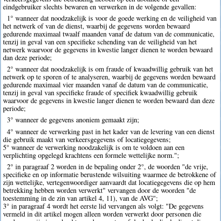
eindgebruiker slechts bewaren en verwerken in de volgende gevallen:
1° wanneer dat noodzakelijk is voor de goede werking en de veiligheid van
het netwerk of van de dienst, waarbij de gegevens worden bewaard
gedurende maximaal twaalf maanden vanaf de datum van de communicatie,
tenzij in geval van een specifieke schending van de veiligheid van het
netwerk waarvoor de gegevens in kwestie langer dienen te worden bewaard
dan deze periode;
2° wanneer dat noodzakelijk is om fraude of kwaadwillig gebruik van het
netwerk op te sporen of te analyseren, waarbij de gegevens worden bewaard
gedurende maximaal vier maanden vanaf de datum van de communicatie,
tenzij in geval van specifieke fraude of specifiek kwaadwillig gebruik
waarvoor de gegevens in kwestie langer dienen te worden bewaard dan deze
periode;
3° wanneer de gegevens anoniem gemaakt zijn;
4° wanneer de verwerking past in het kader van de levering van een dienst
die gebruik maakt van verkeersgegevens of locatiegegevens;
5° wanneer de verwerking noodzakelijk is om te voldoen aan een
verplichting opgelegd krachtens een formele wettelijke norm.";
2° in paragraaf 2 worden in de bepaling onder 2°, de woorden "de vrije,
specifieke en op informatie berustende wilsuiting waarmee de betrokkene of
zijn wettelijke, vertegenwoordiger aanvaardt dat locatiegegevens die op hem
betrekking hebben worden verwerkt" vervangen door de woorden "de
toestemming in de zin van artikel 4, 11), van de AVG";
3° in paragraaf 4 wordt het eerste lid vervangen als volgt: "De gegevens
vermeld in dit artikel mogen alleen worden verwerkt door personen die