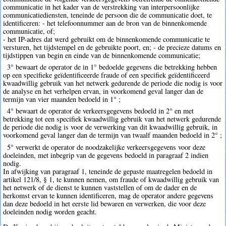
communicatie in het kader van de verstrekking van interpersoonlijke
communicatiediensten, teneinde de persoon die de communicatie doet, te
identificeren: - het telefoonnummer aan de bron van de binnenkomende
communicatie, of;
- het IP-adres dat werd gebruikt om de binnenkomende communicatie te
versturen, het tijdstempel en de gebruikte poort, en; - de precieze datums en
tijdstippen van begin en einde van de binnenkomende communicatie;
3° bewaart de operator de in 1° bedoelde gegevens die betrekking hebben
op een specifieke geïdentificeerde fraude of een specifiek geïdentificeerd
kwaadwillig gebruik van het netwerk gedurende de periode die nodig is voor
de analyse en het verhelpen ervan, in voorkomend geval langer dan de
termijn van vier maanden bedoeld in 1° ;
4° bewaart de operator de verkeersgegevens bedoeld in 2° en met
betrekking tot een specifiek kwaadwillig gebruik van het netwerk gedurende
de periode die nodig is voor de verwerking van dit kwaadwillig gebruik, in
voorkomend geval langer dan de termijn van twaalf maanden bedoeld in 2° ;
5° verwerkt de operator de noodzakelijke verkeersgegevens voor deze
doeleinden, met inbegrip van de gegevens bedoeld in paragraaf 2 indien
nodig.
In afwijking van paragraaf 1, teneinde de gepaste maatregelen bedoeld in
artikel 121/8, § 1, te kunnen nemen, om fraude of kwaadwillig gebruik van
het netwerk of de dienst te kunnen vaststellen of om de dader en de
herkomst ervan te kunnen identificeren, mag de operator andere gegevens
dan deze bedoeld in het eerste lid bewaren en verwerken, die voor deze
doeleinden nodig worden geacht.