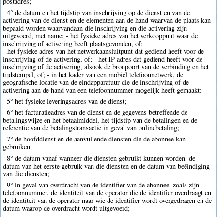
postadres;
4° de datum en het tijdstip van inschrijving op de dienst en van de
activering van de dienst en de elementen aan de hand waarvan de plaats kan
bepaald worden waarvandaan die inschrijving en die activering zijn
uitgevoerd, met name: - het fysieke adres van het verkooppunt waar de
inschrijving of activering heeft plaatsgevonden, of;
- het fysieke adres van het netwerkaansluitpunt dat gediend heeft voor de
inschrijving of de activering, of; - het IP-adres dat gediend heeft voor de
inschrijving of de activering, alsook de bronpoort van de verbinding en het
tijdstempel, of; - in het kader van een mobiel telefoonnetwerk, de
geografische locatie van de eindapparatuur die de inschrijving of de
activering aan de hand van een telefoonnummer mogelijk heeft gemaakt;
5° het fysieke leveringsadres van de dienst;
6° het facturatieadres van de dienst en de gegevens betreffende de
betalingswijze en het betaalmiddel, het tijdstip van de betalingen en de
referentie van de betalingstransactie in geval van onlinebetaling;
7° de hoofddienst en de aanvullende diensten die de abonnee kan
gebruiken;
8° de datum vanaf wanneer die diensten gebruikt kunnen worden, de
datum van het eerste gebruik van die diensten en de datum van beëindiging
van die diensten;
9° in geval van overdracht van de identifier van de abonnee, zoals zijn
telefoonnummer, de identiteit van de operator die de identifier overdraagt en
de identiteit van de operator naar wie de identifier wordt overgedragen en de
datum waarop de overdracht wordt uitgevoerd;