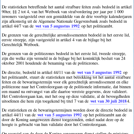
De statistieken betreffende het aantal strafbare feiten zoals bedoeld in artikel
90ter, §§ 2 tot 4, van het Wetboek van strafvordering per jaar per 1 000
inwoners vastgesteld over een gemiddelde van de drie voorbije kalenderjaren
zijn afkomstig uit de Algemene Nationale Gegevensbank zoals bedoeld in
wet van 5 augustus 1992
artikel 44/7 van de
op het politieambt.
De grenzen van de gerechtelijke arrondissementen bedoeld in het eerste lid,
eerste streepje, zijn vastgesteld in artikel 4 van de bijlage bij het
Gerechtelijk Wetboek.
De grenzen van de politiezones bedoeld in het eerste lid, tweede streepje,
zijn die welke zijn vermeld in de bijlage bij het koninklijk besluit van 24
oktober 2001 houdende de benaming van de politiezones.
wet van 5 augustus 1992
De directie, bedoeld in artikel 44/11 van de
op
het politieambt, stuurt de statistieken met betrekking tot het aantal strafbare
feiten en de bewaringstermijn voor elk gerechtelijk arrondissement en elke
politiezone naar het Controleorgaan op de politionele informatie, dat binnen
een maand na ontvangst van alle daartoe vereiste gegevens, deze valideert.
Het Controleorgaan kan, met het oog op deze validatie, al de bevoegdheden
wet van 30 juli 2018
uitoefenen die hem zijn toegekend bij titel 7 van de
4
.
De statistieken en de bewaringstermijnen worden door de directie bedoeld in
wet van 5 augustus 1992
artikel 44/11 van de
op het politieambt aan de
door de Koning aangewezen dienst toegezonden, enkel nadat deze op de
hoogte is gebracht van hun validatie door het Controleorgaan.
Op voorstel van de door de Koning aangewezen dienst stellen de ministers