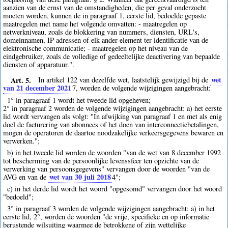
aanzien van de ernst van de omstandigheden, die per geval onderzocht
moeten worden, kunnen de in paragraaf 1, eerste lid, bedoelde gepaste
maatregelen met name het volgende omvatten: - maatregelen op
netwerkniveau, zoals de blokkering van nummers, diensten, URL's,
domeinnamen, IP-adressen of elk ander element ter identificatie van de
elektronische communicatie; - maatregelen op het niveau van de
eindgebruiker, zoals de volledige of gedeeltelijke deactivering van bepaalde
diensten of apparatuur.".
Art. 5.
wet
In artikel 122 van dezelfde wet, laatstelijk gewijzigd bij de
van 21 december 2021
7
, worden de volgende wijzigingen aangebracht:
1° in paragraaf 1 wordt het tweede lid opgeheven;
2° in paragraaf 2 worden de volgende wijzigingen aangebracht: a) het eerste
lid wordt vervangen als volgt: "In afwijking van paragraaf 1 en met als enig
doel de facturering van abonnees of het doen van interconnectiebetalingen,
mogen de operatoren de daartoe noodzakelijke verkeersgegevens bewaren en
verwerken.";
b) in het tweede lid worden de woorden "van de wet van 8 december 1992
tot bescherming van de persoonlijke levenssfeer ten opzichte van de
verwerking van persoonsgegevens" vervangen door de woorden "van de
wet van 30 juli 2018
AVG en van de
4
";
c) in het derde lid wordt het woord "opgesomd" vervangen door het woord
"bedoeld";
3° in paragraaf 3 worden de volgende wijzigingen aangebracht: a) in het
eerste lid, 2°, worden de woorden "de vrije, specifieke en op informatie
berustende wilsuiting waarmee de betrokkene of zijn wettelijke