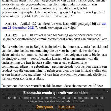
aangewezen dienst worden meegedeeld of van de lijst van de geografische
zones die aan de gegevensbewaringsplicht zijn onderworpen, of zijn
medewerking verleent aan de uitvoering van dit artikel, is tot
geheimhouding verplicht. Iedere schending van het geheim wordt gestraft
overeenkomstig artikel 458 van het Strafwetboek.".
Art. 12.
wet
Artikel 127 van dezelfde wet, laatstelijk gewijzigd bij de
van 21 december 2021
7
, wordt vervangen als volgt: "
Art. 127.
§ 1. Dit artikel is van toepassing op de operatoren die in
België een elektronische-communicatiedienst aanbieden aan eindgebruikers.
Het is verboden om in België, inclusief via het internet, zonder het akkoord
van de buitenlandse onderneming die de voor het publiek beschikbare
elektronische-communicatiedienst verstrekt, het volgende aan te bieden aan
de eindgebruikers: - voorafbetaalde kaarten of abonnementen van die
onderneming die hen in staat stellen om er een elektronische-
communicatiedienst te gebruiken; - geconnecteerde voorwerpen waarin een
product van die onderneming is geïntegreerd en die hen in staat stellen om
er een internettoegangsdienst of een interpersoonlijke communicatiedienst
van een operator te gebruiken.
De persoon die deze voorafbetaalde kaarten, deze abonnementen of deze
geconnecteerde voorwerpen aanbiedt in België, verstrekt aan de officieren
x
Etaamb.be maakt gebruik van cookies
van gerechtelijke politie van het Instituut, wanneer zij daarom verzoeken,
het bewijs van dat akkoord.
Etaamb.be gebruikt cookies om uw taalvoorkeur te onthouden en om beter
te begrijpen hoe etaamb.be gebruikt wordt.
Indien de onderneming akkoord gaat, is zij de operator en schikt zij zich
Doorgaan
Meer details
naar artikel 9, § 1. § 2. Voor de toepassing van dit artikel wordt verstaan