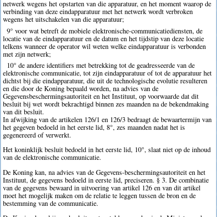
netwerk wegens het opstarten van die apparatuur, en het moment waarop de
verbinding van deze eindapparatuur met het netwerk wordt verbroken
wegens het uitschakelen van die apparatuur;
9° voor wat betreft de mobiele elektronische-communicatiediensten, de
locatie van de eindapparatuur en de datum en het tijdstip van deze locatie
telkens wanneer de operator wil weten welke eindapparatuur is verbonden
met zijn netwerk;
10° de andere identifiers met betrekking tot de geadresseerde van de
elektronische communicatie, tot zijn eindapparatuur of tot de apparatuur het
dichtst bij die eindapparatuur, die uit de technologische evolutie resulteren
en die door de Koning bepaald worden, na advies van de
Gegevensbeschermingsautoriteit en het Instituut, op voorwaarde dat dit
besluit bij wet wordt bekrachtigd binnen zes maanden na de bekendmaking
van dit besluit.
In afwijking van de artikelen 126/1 en 126/3 bedraagt de bewaartermijn van
het gegeven bedoeld in het eerste lid, 8°, zes maanden nadat het is
gegenereerd of verwerkt.
Het koninklijk besluit bedoeld in het eerste lid, 10°, slaat niet op de inhoud
van de elektronische communicatie.
De Koning kan, na advies van de Gegevens-beschermingsautoriteit en het
Instituut, de gegevens bedoeld in eerste lid, preciseren. § 3. De combinatie
van de gegevens bewaard in uitvoering van artikel 126 en van dit artikel
moet het mogelijk maken om de relatie te leggen tussen de bron en de
bestemming van de communicatie.