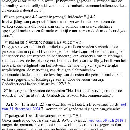
bevoegde autoriteiten alle wettelijk bewaarde gegevens in verband met de
schending van de veiligheid van hun elektronische-communicatienetwerken
en -diensten doorsturen.";
6° een paragraaf 4/2 wordt ingevoegd, luidende: " § 4/2.
In afwijking van paragraaf 1 bewaren en verwerken de operatoren de
verkeersgegevens die nodig zijn om te voldoen aan een verplichting
opgelegd krachtens een formele wettelijke norm, voor de daartoe benodigde
duur.";
7° paragraaf 5 wordt vervangen als volgt: " § 5.
De gegevens vermeld in dit artikel mogen alleen worden verwerkt door
personen die in opdracht van de operator belast zijn met de facturering of
het beheer van het verkeer, de behandeling van verzoeken om inlichtingen
van abonnees, de bestrijding van fraude of het kwaadwillig gebruik van het
netwerk, de veiligheid van het netwerk, de naleving van zijn wettelijke
verplichtingen, de marketing van de eigen elektronische-
communicatiediensten of de levering van diensten die gebruik maken van
verkeersgegevens of locatiegegevens en door de leden van zijn
Coördinatiecel bedoeld in artikel 127/3.";
8° in paragraaf 6 worden de woorden "Het Instituut" vervangen door de
woorden "Het Instituut, de Ombudsdienst voor telecommunicatie,".
Art. 6.
wet
In artikel 123 van dezelfde wet, laatstelijk gewijzigd bij de
van 21 december 2021
7
, worden de volgende wijzigingen aangebracht:
1° paragraaf 1 wordt vervangen als volgt: " § 1.
wet van 30 juli 2018
Onverminderd de toepassing van de AVG en van de
4
mogen de operatoren van mobiele netwerken andere locatiegegevens dan
verkeersgegevens die betrekking hebben op een abonnee of een