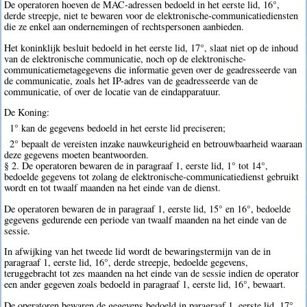
De operatoren hoeven de MAC-adressen bedoeld in het eerste lid, 16°,
derde streepje, niet te bewaren voor de elektronische-communicatiediensten
die ze enkel aan ondernemingen of rechtspersonen aanbieden.
Het koninklijk besluit bedoeld in het eerste lid, 17°, slaat niet op de inhoud
van de elektronische communicatie, noch op de elektronische-
communicatiemetagegevens die informatie geven over de geadresseerde van
de communicatie, zoals het IP-adres van de geadresseerde van de
communicatie, of over de locatie van de eindapparatuur.
De Koning:
1° kan de gegevens bedoeld in het eerste lid preciseren;
2° bepaalt de vereisten inzake nauwkeurigheid en betrouwbaarheid waaraan
deze gegevens moeten beantwoorden.
§ 2. De operatoren bewaren de in paragraaf 1, eerste lid, 1° tot 14°,
bedoelde gegevens tot zolang de elektronische-communicatiedienst gebruikt
wordt en tot twaalf maanden na het einde van de dienst.
De operatoren bewaren de in paragraaf 1, eerste lid, 15° en 16°, bedoelde
gegevens gedurende een periode van twaalf maanden na het einde van de
sessie.
In afwijking van het tweede lid wordt de bewaringstermijn van de in
paragraaf 1, eerste lid, 16°, derde streepje, bedoelde gegevens,
teruggebracht tot zes maanden na het einde van de sessie indien de operator
een ander gegeven zoals bedoeld in paragraaf 1, eerste lid, 16°, bewaart.
De operatoren bewaren de gegevens bedoeld in paragraaf 1, eerste lid, 17°,