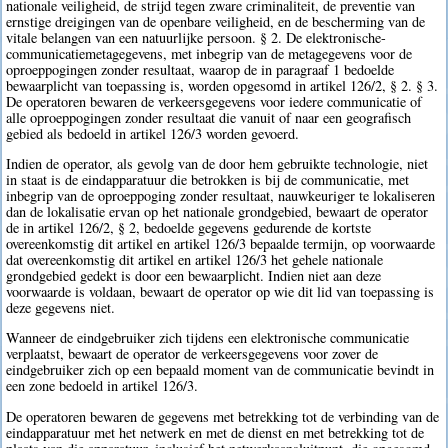
nationale veiligheid, de strijd tegen zware criminaliteit, de preventie van
ernstige dreigingen van de openbare veiligheid, en de bescherming van de
vitale belangen van een natuurlijke persoon. § 2. De elektronische-
communicatiemetagegevens, met inbegrip van de metagegevens voor de
oproeppogingen zonder resultaat, waarop de in paragraaf 1 bedoelde
bewaarplicht van toepassing is, worden opgesomd in artikel 126/2, § 2. § 3.
De operatoren bewaren de verkeersgegevens voor iedere communicatie of
alle oproeppogingen zonder resultaat die vanuit of naar een geografisch
gebied als bedoeld in artikel 126/3 worden gevoerd.
Indien de operator, als gevolg van de door hem gebruikte technologie, niet
in staat is de eindapparatuur die betrokken is bij de communicatie, met
inbegrip van de oproeppoging zonder resultaat, nauwkeuriger te lokaliseren
dan de lokalisatie ervan op het nationale grondgebied, bewaart de operator
de in artikel 126/2, § 2, bedoelde gegevens gedurende de kortste
overeenkomstig dit artikel en artikel 126/3 bepaalde termijn, op voorwaarde
dat overeenkomstig dit artikel en artikel 126/3 het gehele nationale
grondgebied gedekt is door een bewaarplicht. Indien niet aan deze
voorwaarde is voldaan, bewaart de operator op wie dit lid van toepassing is
deze gegevens niet.
Wanneer de eindgebruiker zich tijdens een elektronische communicatie
verplaatst, bewaart de operator de verkeersgegevens voor zover de
eindgebruiker zich op een bepaald moment van de communicatie bevindt in
een zone bedoeld in artikel 126/3.
De operatoren bewaren de gegevens met betrekking tot de verbinding van de
eindapparatuur met het netwerk en met de dienst en met betrekking tot de