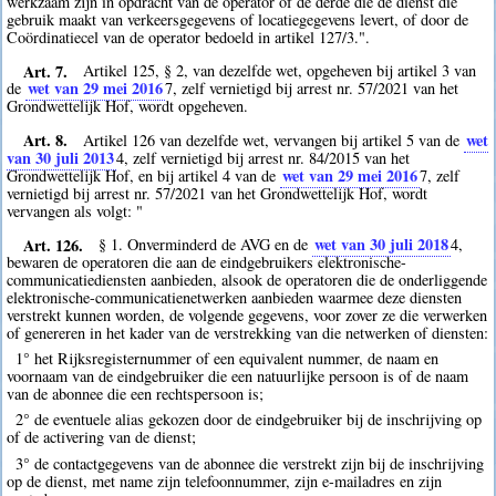
werkzaam zijn in opdracht van de operator of de derde die de dienst die
gebruik maakt van verkeersgegevens of locatiegegevens levert, of door de
Coördinatiecel van de operator bedoeld in artikel 127/3.".
Art. 7.
Artikel 125, § 2, van dezelfde wet, opgeheven bij artikel 3 van
wet van 29 mei 2016
de
7
, zelf vernietigd bij arrest nr. 57/2021 van het
Grondwettelijk Hof, wordt opgeheven.
Art. 8.
wet
Artikel 126 van dezelfde wet, vervangen bij artikel 5 van de
van 30 juli 2013
4
, zelf vernietigd bij arrest nr. 84/2015 van het
wet van 29 mei 2016
Grondwettelijk Hof, en bij artikel 4 van de
7
, zelf
vernietigd bij arrest nr. 57/2021 van het Grondwettelijk Hof, wordt
vervangen als volgt: "
Art. 126.
wet van 30 juli 2018
§ 1. Onverminderd de AVG en de
4
,
bewaren de operatoren die aan de eindgebruikers elektronische-
communicatiediensten aanbieden, alsook de operatoren die de onderliggende
elektronische-communicatienetwerken aanbieden waarmee deze diensten
verstrekt kunnen worden, de volgende gegevens, voor zover ze die verwerken
of genereren in het kader van de verstrekking van die netwerken of diensten:
1° het Rijksregisternummer of een equivalent nummer, de naam en
voornaam van de eindgebruiker die een natuurlijke persoon is of de naam
van de abonnee die een rechtspersoon is;
2° de eventuele alias gekozen door de eindgebruiker bij de inschrijving op
of de activering van de dienst;
3° de contactgegevens van de abonnee die verstrekt zijn bij de inschrijving
op de dienst, met name zijn telefoonnummer, zijn e-mailadres en zijn