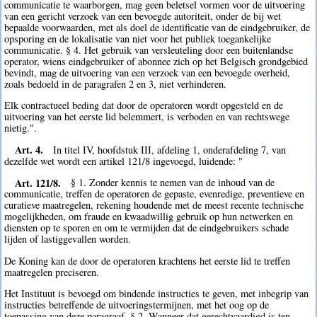
communicatie te waarborgen, mag geen beletsel vormen voor de uitvoering
van een gericht verzoek van een bevoegde autoriteit, onder de bij wet
bepaalde voorwaarden, met als doel de identificatie van de eindgebruiker, de
opsporing en de lokalisatie van niet voor het publiek toegankelijke
communicatie. § 4. Het gebruik van versleuteling door een buitenlandse
operator, wiens eindgebruiker of abonnee zich op het Belgisch grondgebied
bevindt, mag de uitvoering van een verzoek van een bevoegde overheid,
zoals bedoeld in de paragrafen 2 en 3, niet verhinderen.
Elk contractueel beding dat door de operatoren wordt opgesteld en de
uitvoering van het eerste lid belemmert, is verboden en van rechtswege
nietig.".
Art. 4.
In titel IV, hoofdstuk III, afdeling 1, onderafdeling 7, van
dezelfde wet wordt een artikel 121/8 ingevoegd, luidende: "
Art. 121/8.
§ 1. Zonder kennis te nemen van de inhoud van de
communicatie, treffen de operatoren de gepaste, evenredige, preventieve en
curatieve maatregelen, rekening houdende met de meest recente technische
mogelijkheden, om fraude en kwaadwillig gebruik op hun netwerken en
diensten op te sporen en om te vermijden dat de eindgebruikers schade
lijden of lastiggevallen worden.
De Koning kan de door de operatoren krachtens het eerste lid te treffen
maatregelen preciseren.
Het Instituut is bevoegd om bindende instructies te geven, met inbegrip van
instructies betreffende de uitvoeringstermijnen, met het oog op de
toepassing van deze paragraaf. § 2. Wanneer dat gerechtvaardigd is ten