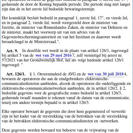
gedurende de door de Koning bepaalde periode. Die periode mag niet langer
zijn dan de in het eerste lid bedoelde bewaringstermijn.
Het koninklijk besluit bedoeld in paragraaf 1, eerste lid, 17°, en vierde lid,
en in paragraaf 2, vierde lid, wordt voorgesteld door de minister van
Justitie, de minister van Binnenlandse Zaken, de minister van Defensie en
de minister, maakt het voorwerp uit van een advies van de
Gegevensbeschermingsautoriteit en van het Instituut en daarover wordt
beraadslaagd in de Ministerraad.".
Art. 9.
In dezelfde wet wordt in de plaats van artikel 126/1, ingevoegd
wet van 29 mei 2016
bij artikel 5 van de
7
, zelf vernietigd bij arrest nr.
57/2021 van het Grondwettelijk Hof, het als volgt luidende artikel 126/1
ingevoegd: "
Art. 126/1.
wet van 30 juli 2018
§ 1. Onverminderd de AVG en de
4
,
bewaren de operatoren die aan de eindgebruikers elektronische-
communicatiediensten aanbieden, alsook de operatoren die onderliggende en
elektronische-communicatienetwerken aanbieden, de in artikel 126/2, § 2,
bedoelde gegevens voor de geografische zones bedoeld in artikel 126/3,
gedurende twaalf maanden te rekenen vanaf de datum van de communicatie,
tenzij een andere termijn bepaald is in artikel 126/3.
Elke operator bewaart de gegevens die door hem gegenereerd of verwerkt
zijn in het kader van de verstrekking van de betrokken van de verstrekking
van de betrokken elektronische-communicatiediensten en -netwerken.
Deze gegevens worden bewaard ten behoeve van de vrijwaring van de