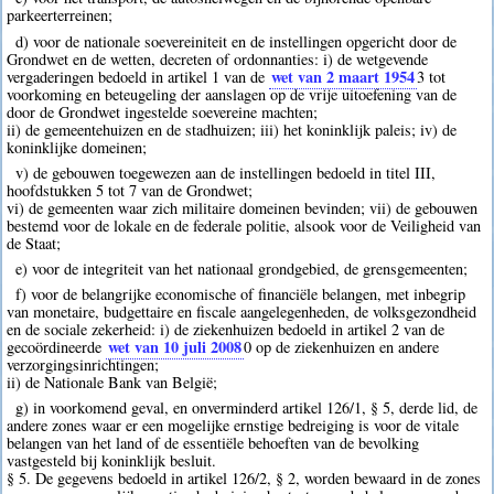
parkeerterreinen;
d) voor de nationale soevereiniteit en de instellingen opgericht door de
Grondwet en de wetten, decreten of ordonnanties: i) de wetgevende
wet van 2 maart 1954
vergaderingen bedoeld in artikel 1 van de
3
tot
voorkoming en beteugeling der aanslagen op de vrije uitoefening van de
door de Grondwet ingestelde soevereine machten;
ii) de gemeentehuizen en de stadhuizen; iii) het koninklijk paleis; iv) de
koninklijke domeinen;
v) de gebouwen toegewezen aan de instellingen bedoeld in titel III,
hoofdstukken 5 tot 7 van de Grondwet;
vi) de gemeenten waar zich militaire domeinen bevinden; vii) de gebouwen
bestemd voor de lokale en de federale politie, alsook voor de Veiligheid van
de Staat;
e) voor de integriteit van het nationaal grondgebied, de grensgemeenten;
f) voor de belangrijke economische of financiële belangen, met inbegrip
van monetaire, budgettaire en fiscale aangelegenheden, de volksgezondheid
en de sociale zekerheid: i) de ziekenhuizen bedoeld in artikel 2 van de
wet van 10 juli 2008
gecoördineerde
0
op de ziekenhuizen en andere
verzorgingsinrichtingen;
ii) de Nationale Bank van België;
g) in voorkomend geval, en onverminderd artikel 126/1, § 5, derde lid, de
andere zones waar er een mogelijke ernstige bedreiging is voor de vitale
belangen van het land of de essentiële behoeften van de bevolking
vastgesteld bij koninklijk besluit.
§ 5. De gegevens bedoeld in artikel 126/2, § 2, worden bewaard in de zones