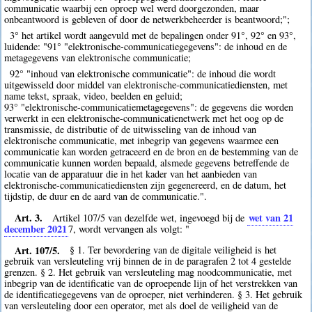
communicatie waarbij een oproep wel werd doorgezonden, maar
onbeantwoord is gebleven of door de netwerkbeheerder is beantwoord;";
3° het artikel wordt aangevuld met de bepalingen onder 91°, 92° en 93°,
luidende: "91° "elektronische-communicatiegegevens": de inhoud en de
metagegevens van elektronische communicatie;
92° "inhoud van elektronische communicatie": de inhoud die wordt
uitgewisseld door middel van elektronische-communicatiediensten, met
name tekst, spraak, video, beelden en geluid;
93° "elektronische-communicatiemetagegevens": de gegevens die worden
verwerkt in een elektronische-communicatienetwerk met het oog op de
transmissie, de distributie of de uitwisseling van de inhoud van
elektronische communicatie, met inbegrip van gegevens waarmee een
communicatie kan worden getraceerd en de bron en de bestemming van de
communicatie kunnen worden bepaald, alsmede gegevens betreffende de
locatie van de apparatuur die in het kader van het aanbieden van
elektronische-communicatiediensten zijn gegenereerd, en de datum, het
tijdstip, de duur en de aard van de communicatie.".
Art. 3.
wet van 21
Artikel 107/5 van dezelfde wet, ingevoegd bij de
december 2021
7
, wordt vervangen als volgt: "
Art. 107/5.
§ 1. Ter bevordering van de digitale veiligheid is het
gebruik van versleuteling vrij binnen de in de paragrafen 2 tot 4 gestelde
grenzen. § 2. Het gebruik van versleuteling mag noodcommunicatie, met
inbegrip van de identificatie van de oproepende lijn of het verstrekken van
de identificatiegegevens van de oproeper, niet verhinderen. § 3. Het gebruik
van versleuteling door een operator, met als doel de veiligheid van de