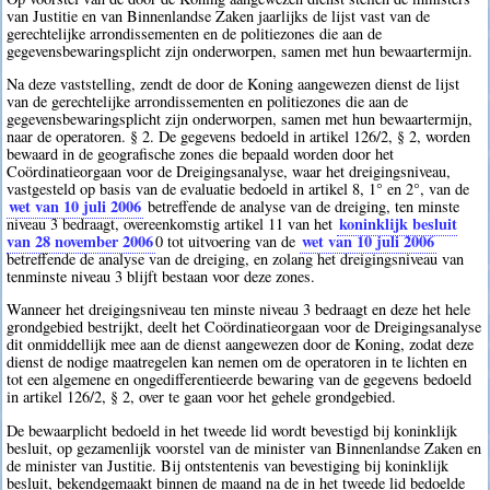
van Justitie en van Binnenlandse Zaken jaarlijks de lijst vast van de
gerechtelijke arrondissementen en de politiezones die aan de
gegevensbewaringsplicht zijn onderworpen, samen met hun bewaartermijn.
Na deze vaststelling, zendt de door de Koning aangewezen dienst de lijst
van de gerechtelijke arrondissementen en politiezones die aan de
gegevensbewaringsplicht zijn onderworpen, samen met hun bewaartermijn,
naar de operatoren. § 2. De gegevens bedoeld in artikel 126/2, § 2, worden
bewaard in de geografische zones die bepaald worden door het
Coördinatieorgaan voor de Dreigingsanalyse, waar het dreigingsniveau,
vastgesteld op basis van de evaluatie bedoeld in artikel 8, 1° en 2°, van de
wet van 10 juli 2006
betreffende de analyse van de dreiging, ten minste
koninklijk besluit
niveau 3 bedraagt, overeenkomstig artikel 11 van het
van 28 november 2006
wet van 10 juli 2006
0
tot uitvoering van de
betreffende de analyse van de dreiging, en zolang het dreigingsniveau van
tenminste niveau 3 blijft bestaan voor deze zones.
Wanneer het dreigingsniveau ten minste niveau 3 bedraagt en deze het hele
grondgebied bestrijkt, deelt het Coördinatieorgaan voor de Dreigingsanalyse
dit onmiddellijk mee aan de dienst aangewezen door de Koning, zodat deze
dienst de nodige maatregelen kan nemen om de operatoren in te lichten en
tot een algemene en ongedifferentieerde bewaring van de gegevens bedoeld
in artikel 126/2, § 2, over te gaan voor het gehele grondgebied.
De bewaarplicht bedoeld in het tweede lid wordt bevestigd bij koninklijk
besluit, op gezamenlijk voorstel van de minister van Binnenlandse Zaken en
de minister van Justitie. Bij ontstentenis van bevestiging bij koninklijk
besluit, bekendgemaakt binnen de maand na de in het tweede lid bedoelde