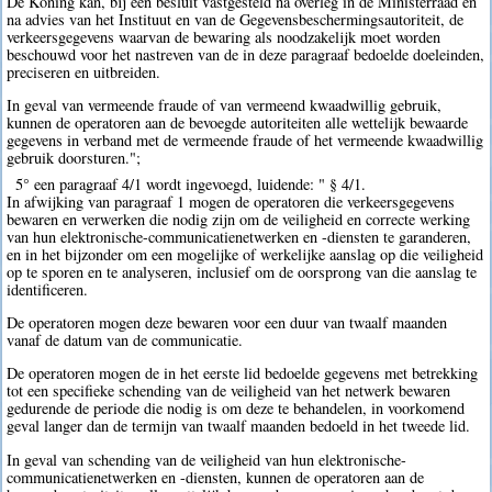
De Koning kan, bij een besluit vastgesteld na overleg in de Ministerraad en
na advies van het Instituut en van de Gegevensbeschermingsautoriteit, de
verkeersgegevens waarvan de bewaring als noodzakelijk moet worden
beschouwd voor het nastreven van de in deze paragraaf bedoelde doeleinden,
preciseren en uitbreiden.
In geval van vermeende fraude of van vermeend kwaadwillig gebruik,
kunnen de operatoren aan de bevoegde autoriteiten alle wettelijk bewaarde
gegevens in verband met de vermeende fraude of het vermeende kwaadwillig
gebruik doorsturen.";
5° een paragraaf 4/1 wordt ingevoegd, luidende: " § 4/1.
In afwijking van paragraaf 1 mogen de operatoren die verkeersgegevens
bewaren en verwerken die nodig zijn om de veiligheid en correcte werking
van hun elektronische-communicatienetwerken en -diensten te garanderen,
en in het bijzonder om een mogelijke of werkelijke aanslag op die veiligheid
op te sporen en te analyseren, inclusief om de oorsprong van die aanslag te
identificeren.
De operatoren mogen deze bewaren voor een duur van twaalf maanden
vanaf de datum van de communicatie.
De operatoren mogen de in het eerste lid bedoelde gegevens met betrekking
tot een specifieke schending van de veiligheid van het netwerk bewaren
gedurende de periode die nodig is om deze te behandelen, in voorkomend
geval langer dan de termijn van twaalf maanden bedoeld in het tweede lid.
In geval van schending van de veiligheid van hun elektronische-
communicatienetwerken en -diensten, kunnen de operatoren aan de