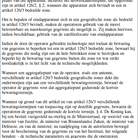
plaats van die apparatuur, inclusief het netwerkaansluitpunt, die opgesomd
zijn in artikel 126/2, § 2, wanneer die apparatuur zich bevindt in een in
artikel 126/3 bedoelde zone.
Om te bepalen of eindapparatuur zich in een geografische zone als bedoeld
in artikel 126/3 bevindt, maken de operatoren gebruik van de meest
betrouwbare en nauwkeurige gegevens als mogelijk is. Zij maken hiervoor,
indien beschikbaar, gebruik van de satellietlocatie van eindapparatuur.
Indien de door de operator gebruikte technologie niet toelaat de bewaring
van gegevens te beperken tot een in artikel 126/3 bedoelde zone, bewaart hij
de gegevens die nodig zijn om de hele betrokken zone te bestrijken en
beperkt hij de bewaring van gegevens buiten die zone tot wat strikt
noodzakelijk is in het licht van de technische mogelijkheden.
Wanneer een aggregatiepunt van de operator, zoals een antenne,
verschillende in artikel 126/3 bedoelde geografische zones dekt die
onderworpen zijn aan een verschillende bewaringstermijn, bewaart de
operator de gegevens voor dat aggregatiepunt gedurende de kortste
bewaringstermijn.
Wanneer op grond van dit artikel en van artikel 126/3 verschillende
bewaringstermijnen van toepassing zijn op dezelfde gegevens, bewaren de
operatoren de gegevens gedurende de kortste termijn. § 4. De Koning kan,
bij een besluit vastgesteld na overleg in de Ministerraad, op voorstel van de
minister van Justitie, de minister van Binnenlandse Zaken, de minister van
Defensie, en van de minister, na raadpleging van de autoriteiten bevoegd
voor de bescherming van de gegevens en van het Instituut, het volgende
bepalen: - de technische parameters en gegevens die de operatoren