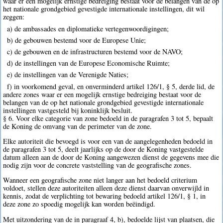
waar er een mogelijk ernstige bedreiging bestaat voor de belangen van de op
het nationale grondgebied gevestigde internationale instellingen, dit wil
zeggen:
a) de ambassades en diplomatieke vertegenwoordigingen;
b) de gebouwen bestemd voor de Europese Unie;
c) de gebouwen en de infrastructuren bestemd voor de NAVO;
d) de instellingen van de Europese Economische Ruimte;
e) de instellingen van de Verenigde Naties;
f) in voorkomend geval, en onverminderd artikel 126/1, § 5, derde lid, de
andere zones waar er een mogelijk ernstige bedreiging bestaat voor de
belangen van de op het nationale grondgebied gevestigde internationale
instellingen vastgesteld bij koninklijk besluit.
§ 6. Voor elke categorie van zone bedoeld in de paragrafen 3 tot 5, bepaalt
de Koning de omvang van de perimeter van de zone.
Elke autoriteit die bevoegd is voor een van de aangelegenheden bedoeld in
de paragrafen 3 tot 5, deelt jaarlijks op de door de Koning vastgestelde
datum alleen aan de door de Koning aangewezen dienst de gegevens mee die
nodig zijn voor de concrete vaststelling van de geografische zones.
Wanneer een geografische zone niet langer aan het bedoeld criterium
voldoet, stellen deze autoriteiten alleen deze dienst daarvan onverwijld in
kennis, zodat de verplichting tot bewaring bedoeld artikel 126/1, § 1, in
deze zone zo spoedig mogelijk kan worden beëindigd.
Met uitzondering van de in paragraaf 4, b), bedoelde lijst van plaatsen, die