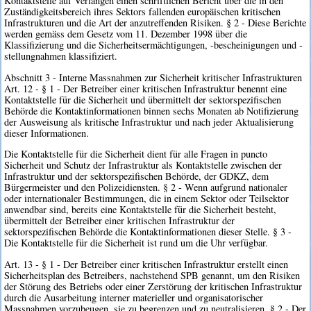
Kontaktstelle auf Verlangen einen schriftlichen Bericht über die in den
Zuständigkeitsbereich ihres Sektors fallenden europäischen kritischen
Infrastrukturen und die Art der anzutreffenden Risiken. § 2 - Diese Berichte
werden gemäss dem Gesetz vom 11. Dezember 1998 über die
Klassifizierung und die Sicherheitsermächtigungen, -bescheinigungen und -
stellungnahmen klassifiziert.
Abschnitt 3 - Interne Massnahmen zur Sicherheit kritischer Infrastrukturen
Art. 12 - § 1 - Der Betreiber einer kritischen Infrastruktur benennt eine
Kontaktstelle für die Sicherheit und übermittelt der sektorspezifischen
Behörde die Kontaktinformationen binnen sechs Monaten ab Notifizierung
der Ausweisung als kritische Infrastruktur und nach jeder Aktualisierung
dieser Informationen.
Die Kontaktstelle für die Sicherheit dient für alle Fragen in puncto
Sicherheit und Schutz der Infrastruktur als Kontaktstelle zwischen der
Infrastruktur und der sektorspezifischen Behörde, der GDKZ, dem
Bürgermeister und den Polizeidiensten. § 2 - Wenn aufgrund nationaler
oder internationaler Bestimmungen, die in einem Sektor oder Teilsektor
anwendbar sind, bereits eine Kontaktstelle für die Sicherheit besteht,
übermittelt der Betreiber einer kritischen Infrastruktur der
sektorspezifischen Behörde die Kontaktinformationen dieser Stelle. § 3 -
Die Kontaktstelle für die Sicherheit ist rund um die Uhr verfügbar.
Art. 13 - § 1 - Der Betreiber einer kritischen Infrastruktur erstellt einen
Sicherheitsplan des Betreibers, nachstehend SPB genannt, um den Risiken
der Störung des Betriebs oder einer Zerstörung der kritischen Infrastruktur
durch die Ausarbeitung interner materieller und organisatorischer
Massnahmen vorzubeugen, sie zu begrenzen und zu neutralisieren. § 2 - Der