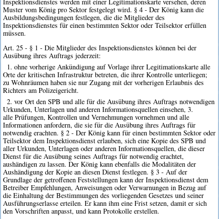
Inspektionsdienstes werden mit einer Legitimationskarte versehen, deren
Muster vom König pro Sektor festgelegt wird. § 4 - Der König kann die
Ausbildungsbedingungen festlegen, die die Mitglieder des
Inspektionsdienstes für einen bestimmten Sektor oder Teilsektor erfüllen
müssen.
Art. 25 - § 1 - Die Mitglieder des Inspektionsdienstes können bei der
Ausübung ihres Auftrags jederzeit:
1. ohne vorherige Ankündigung auf Vorlage ihrer Legitimationskarte alle
Orte der kritischen Infrastruktur betreten, die ihrer Kontrolle unterliegen;
zu Wohnräumen haben sie nur Zugang mit der vorherigen Erlaubnis des
Richters am Polizeigericht.
2. vor Ort den SPB und alle für die Ausübung ihres Auftrags notwendigen
Urkunden, Unterlagen und anderen Informationsquellen einsehen, 3.
alle Prüfungen, Kontrollen und Vernehmungen vornehmen und alle
Informationen anfordern, die sie für die Ausübung ihres Auftrags für
notwendig erachten. § 2 - Der König kann für einen bestimmten Sektor oder
Teilsektor dem Inspektionsdienst erlauben, sich eine Kopie des SPB und
aller Urkunden, Unterlagen oder anderen Informationsquellen, die dieser
Dienst für die Ausübung seines Auftrags für notwendig erachtet,
aushändigen zu lassen. Der König kann ebenfalls die Modalitäten der
Aushändigung der Kopie an diesen Dienst festlegen. § 3 - Auf der
Grundlage der getroffenen Feststellungen kann der Inspektionsdienst dem
Betreiber Empfehlungen, Anweisungen oder Verwarnungen in Bezug auf
die Einhaltung der Bestimmungen des vorliegenden Gesetzes und seiner
Ausführungserlasse erteilen. Er kann ihm eine Frist setzen, damit er sich
den Vorschriften anpasst, und kann Protokolle erstellen.