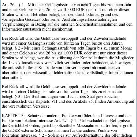
Art. 26 - § 1 - Mit einer Gefängnisstrafe von acht Tagen bis zu einem Jahr
und einer Geldbusse von 26 bis zu 10.000 EUR oder mit nur einer dieser
Strafen wird der Betreiber belegt, der den durch oder aufgrund des
vorliegenden Gesetzes oder seiner Ausführungserlasse auferlegten
Verpflichtungen in Bezug auf die internen Sicherheitsmassnahmen und den
Informationsaustausch nicht nachkommt.
Bei Rückfall wird die Geldbusse verdoppelt und der Zuwiderhandelnde
wird mit einer Gefängnisstrafe von fünfzehn Tagen bis zu drei Jahren
belegt. § 2 - Mit einer Gefängnisstrafe von acht Tagen bis zu einem Monat
und einer Geldbusse von 26 bis zu 1.000 EUR oder mit nur einer dieser
Strafen wird belegt, wer die Ausführung der Kontrolle durch die Mitglieder
des Inspektionsdienstes vorsätzlich verhindert oder behindert, sich weigert,
die anlässlich dieser Kontrolle von ihm verlangten Informationen zu
übermitteln, oder wissentlich fehlerhafte oder unvollständige Informationen
übermittelt.
Bei Rückfall wird die Geldbusse verdoppelt und der Zuwiderhandelnde
wird mit einer Gefängnisstrafe von fünfzehn Tagen bis zu einem Jahr
belegt. § 3 - Die Bestimmungen von Buch 1 des Strafgesetzbuches,
einschliesslich des Kapitels VII und des Artikels 85, finden Anwendung auf
die vorerwähnten Verstösse.
KAPITEL 3 - Schutz der anderen Punkte von föderalem Interesse und der
Punkte von lokalem Interesse Art. 27 - § 1 - Unbeschadet der Befugnisse
der Gerichtsbehörden, gerichtspolizeiliche Massnahmen zu treffen, ergreift
die GDKZ externe Schutzmassnahmen für die anderen Punkte von
föderalem Interesse. § 2 - Sofern es zur Aufrechterhaltung der öffentlichen