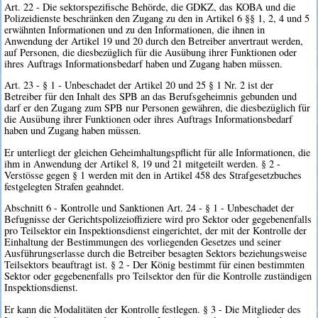
Art. 22 - Die sektorspezifische Behörde, die GDKZ, das KOBA und die
Polizeidienste beschränken den Zugang zu den in Artikel 6 §§ 1, 2, 4 und 5
erwähnten Informationen und zu den Informationen, die ihnen in
Anwendung der Artikel 19 und 20 durch den Betreiber anvertraut werden,
auf Personen, die diesbezüglich für die Ausübung ihrer Funktionen oder
ihres Auftrags Informationsbedarf haben und Zugang haben müssen.
Art. 23 - § 1 - Unbeschadet der Artikel 20 und 25 § 1 Nr. 2 ist der
Betreiber für den Inhalt des SPB an das Berufsgeheimnis gebunden und
darf er den Zugang zum SPB nur Personen gewähren, die diesbezüglich für
die Ausübung ihrer Funktionen oder ihres Auftrags Informationsbedarf
haben und Zugang haben müssen.
Er unterliegt der gleichen Geheimhaltungspflicht für alle Informationen, die
ihm in Anwendung der Artikel 8, 19 und 21 mitgeteilt werden. § 2 -
Verstösse gegen § 1 werden mit den in Artikel 458 des Strafgesetzbuches
festgelegten Strafen geahndet.
Abschnitt 6 - Kontrolle und Sanktionen Art. 24 - § 1 - Unbeschadet der
Befugnisse der Gerichtspolizeioffiziere wird pro Sektor oder gegebenenfalls
pro Teilsektor ein Inspektionsdienst eingerichtet, der mit der Kontrolle der
Einhaltung der Bestimmungen des vorliegenden Gesetzes und seiner
Ausführungserlasse durch die Betreiber besagten Sektors beziehungsweise
Teilsektors beauftragt ist. § 2 - Der König bestimmt für einen bestimmten
Sektor oder gegebenenfalls pro Teilsektor den für die Kontrolle zuständigen
Inspektionsdienst.
Er kann die Modalitäten der Kontrolle festlegen. § 3 - Die Mitglieder des