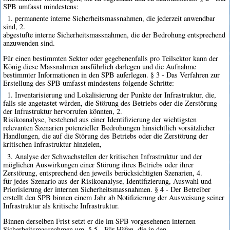
SPB umfasst mindestens:
1. permanente interne Sicherheitsmassnahmen, die jederzeit anwendbar
sind, 2.
abgestufte interne Sicherheitsmassnahmen, die der Bedrohung entsprechend
anzuwenden sind.
Für einen bestimmten Sektor oder gegebenenfalls pro Teilsektor kann der
König diese Massnahmen ausführlich darlegen und die Aufnahme
bestimmter Informationen in den SPB auferlegen. § 3 - Das Verfahren zur
Erstellung des SPB umfasst mindestens folgende Schritte:
1. Inventarisierung und Lokalisierung der Punkte der Infrastruktur, die,
falls sie angetastet würden, die Störung des Betriebs oder die Zerstörung
der Infrastruktur hervorrufen könnten, 2.
Risikoanalyse, bestehend aus einer Identifizierung der wichtigsten
relevanten Szenarien potenzieller Bedrohungen hinsichtlich vorsätzlicher
Handlungen, die auf die Störung des Betriebs oder die Zerstörung der
kritischen Infrastruktur hinzielen,
3. Analyse der Schwachstellen der kritischen Infrastruktur und der
möglichen Auswirkungen einer Störung ihres Betriebs oder ihrer
Zerstörung, entsprechend den jeweils berücksichtigten Szenarien, 4.
für jedes Szenario aus der Risikoanalyse, Identifizierung, Auswahl und
Priorisierung der internen Sicherheitsmassnahmen. § 4 - Der Betreiber
erstellt den SPB binnen einem Jahr ab Notifizierung der Ausweisung seiner
Infrastruktur als kritische Infrastruktur.
Binnen derselben Frist setzt er die im SPB vorgesehenen internen
Sicherheitsmassnahmen um. § 5 - Für Häfen, die in den