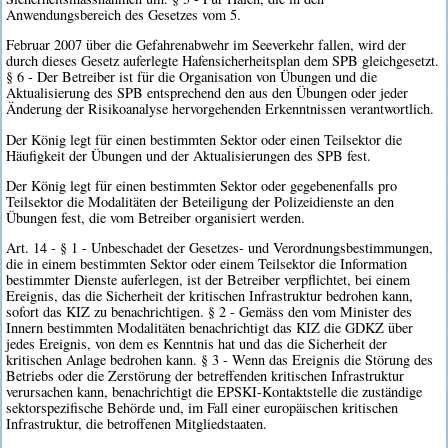
Anwendungsbereich des Gesetzes vom 5.
Februar 2007 über die Gefahrenabwehr im Seeverkehr fallen, wird der
durch dieses Gesetz auferlegte Hafensicherheitsplan dem SPB gleichgesetzt.
§ 6 - Der Betreiber ist für die Organisation von Übungen und die
Aktualisierung des SPB entsprechend den aus den Übungen oder jeder
Änderung der Risikoanalyse hervorgehenden Erkenntnissen verantwortlich.
Der König legt für einen bestimmten Sektor oder einen Teilsektor die
Häufigkeit der Übungen und der Aktualisierungen des SPB fest.
Der König legt für einen bestimmten Sektor oder gegebenenfalls pro
Teilsektor die Modalitäten der Beteiligung der Polizeidienste an den
Übungen fest, die vom Betreiber organisiert werden.
Art. 14 - § 1 - Unbeschadet der Gesetzes- und Verordnungsbestimmungen,
die in einem bestimmten Sektor oder einem Teilsektor die Information
bestimmter Dienste auferlegen, ist der Betreiber verpflichtet, bei einem
Ereignis, das die Sicherheit der kritischen Infrastruktur bedrohen kann,
sofort das KIZ zu benachrichtigen. § 2 - Gemäss den vom Minister des
Innern bestimmten Modalitäten benachrichtigt das KIZ die GDKZ über
jedes Ereignis, von dem es Kenntnis hat und das die Sicherheit der
kritischen Anlage bedrohen kann. § 3 - Wenn das Ereignis die Störung des
Betriebs oder die Zerstörung der betreffenden kritischen Infrastruktur
verursachen kann, benachrichtigt die EPSKI-Kontaktstelle die zuständige
sektorspezifische Behörde und, im Fall einer europäischen kritischen
Infrastruktur, die betroffenen Mitgliedstaaten.