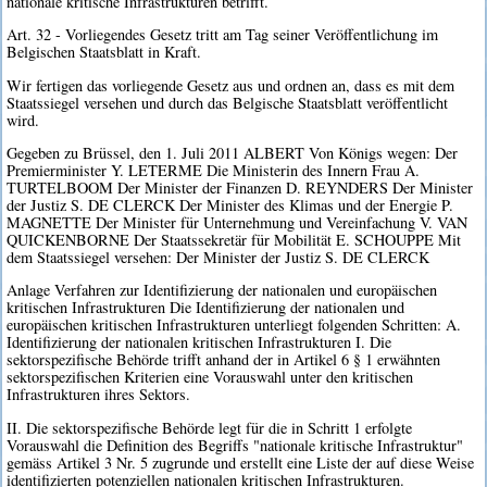
nationale kritische Infrastrukturen betrifft.
Art. 32 - Vorliegendes Gesetz tritt am Tag seiner Veröffentlichung im
Belgischen Staatsblatt in Kraft.
Wir fertigen das vorliegende Gesetz aus und ordnen an, dass es mit dem
Staatssiegel versehen und durch das Belgische Staatsblatt veröffentlicht
wird.
Gegeben zu Brüssel, den 1. Juli 2011 ALBERT Von Königs wegen: Der
Premierminister Y. LETERME Die Ministerin des Innern Frau A.
TURTELBOOM Der Minister der Finanzen D. REYNDERS Der Minister
der Justiz S. DE CLERCK Der Minister des Klimas und der Energie P.
MAGNETTE Der Minister für Unternehmung und Vereinfachung V. VAN
QUICKENBORNE Der Staatssekretär für Mobilität E. SCHOUPPE Mit
dem Staatssiegel versehen: Der Minister der Justiz S. DE CLERCK
Anlage Verfahren zur Identifizierung der nationalen und europäischen
kritischen Infrastrukturen Die Identifizierung der nationalen und
europäischen kritischen Infrastrukturen unterliegt folgenden Schritten: A.
Identifizierung der nationalen kritischen Infrastrukturen I. Die
sektorspezifische Behörde trifft anhand der in Artikel 6 § 1 erwähnten
sektorspezifischen Kriterien eine Vorauswahl unter den kritischen
Infrastrukturen ihres Sektors.
II. Die sektorspezifische Behörde legt für die in Schritt 1 erfolgte
Vorauswahl die Definition des Begriffs "nationale kritische Infrastruktur"
gemäss Artikel 3 Nr. 5 zugrunde und erstellt eine Liste der auf diese Weise
identifizierten potenziellen nationalen kritischen Infrastrukturen.