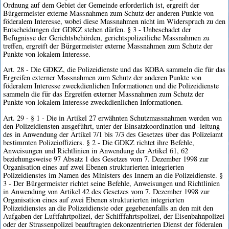
Ordnung auf dem Gebiet der Gemeinde erforderlich ist, ergreift der
Bürgermeister externe Massnahmen zum Schutz der anderen Punkte von
föderalem Interesse, wobei diese Massnahmen nicht im Widerspruch zu den
Entscheidungen der GDKZ stehen dürfen. § 3 - Unbeschadet der
Befugnisse der Gerichtsbehörden, gerichtspolizeiliche Massnahmen zu
treffen, ergreift der Bürgermeister externe Massnahmen zum Schutz der
Punkte von lokalem Interesse.
Art. 28 - Die GDKZ, die Polizeidienste und das KOBA sammeln die für das
Ergreifen externer Massnahmen zum Schutz der anderen Punkte von
föderalem Interesse zweckdienlichen Informationen und die Polizeidienste
sammeln die für das Ergreifen externer Massnahmen zum Schutz der
Punkte von lokalem Interesse zweckdienlichen Informationen.
Art. 29 - § 1 - Die in Artikel 27 erwähnten Schutzmassnahmen werden von
den Polizeidiensten ausgeführt, unter der Einsatzkoordination und -leitung
des in Anwendung der Artikel 7/1 bis 7/3 des Gesetzes über das Polizeiamt
bestimmten Polizeioffiziers. § 2 - Die GDKZ richtet ihre Befehle,
Anweisungen und Richtlinien in Anwendung der Artikel 61, 62
beziehungsweise 97 Absatz 1 des Gesetzes vom 7. Dezember 1998 zur
Organisation eines auf zwei Ebenen strukturierten integrierten
Polizeidienstes im Namen des Ministers des Innern an die Polizeidienste. §
3 - Der Bürgermeister richtet seine Befehle, Anweisungen und Richtlinien
in Anwendung von Artikel 42 des Gesetzes vom 7. Dezember 1998 zur
Organisation eines auf zwei Ebenen strukturierten integrierten
Polizeidienstes an die Polizeidienste oder gegebenenfalls an den mit den
Aufgaben der Luftfahrtpolizei, der Schifffahrtspolizei, der Eisenbahnpolizei
oder der Strassenpolizei beauftragten dekonzentrierten Dienst der föderalen