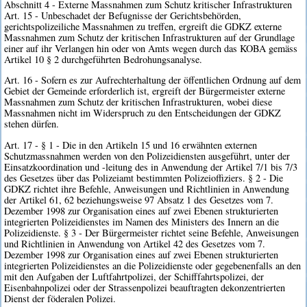
Abschnitt 4 - Externe Massnahmen zum Schutz kritischer Infrastrukturen
Art. 15 - Unbeschadet der Befugnisse der Gerichtsbehörden,
gerichtspolizeiliche Massnahmen zu treffen, ergreift die GDKZ externe
Massnahmen zum Schutz der kritischen Infrastrukturen auf der Grundlage
einer auf ihr Verlangen hin oder von Amts wegen durch das KOBA gemäss
Artikel 10 § 2 durchgeführten Bedrohungsanalyse.
Art. 16 - Sofern es zur Aufrechterhaltung der öffentlichen Ordnung auf dem
Gebiet der Gemeinde erforderlich ist, ergreift der Bürgermeister externe
Massnahmen zum Schutz der kritischen Infrastrukturen, wobei diese
Massnahmen nicht im Widerspruch zu den Entscheidungen der GDKZ
stehen dürfen.
Art. 17 - § 1 - Die in den Artikeln 15 und 16 erwähnten externen
Schutzmassnahmen werden von den Polizeidiensten ausgeführt, unter der
Einsatzkoordination und -leitung des in Anwendung der Artikel 7/1 bis 7/3
des Gesetzes über das Polizeiamt bestimmten Polizeioffiziers. § 2 - Die
GDKZ richtet ihre Befehle, Anweisungen und Richtlinien in Anwendung
der Artikel 61, 62 beziehungsweise 97 Absatz 1 des Gesetzes vom 7.
Dezember 1998 zur Organisation eines auf zwei Ebenen strukturierten
integrierten Polizeidienstes im Namen des Ministers des Innern an die
Polizeidienste. § 3 - Der Bürgermeister richtet seine Befehle, Anweisungen
und Richtlinien in Anwendung von Artikel 42 des Gesetzes vom 7.
Dezember 1998 zur Organisation eines auf zwei Ebenen strukturierten
integrierten Polizeidienstes an die Polizeidienste oder gegebenenfalls an den
mit den Aufgaben der Luftfahrtpolizei, der Schifffahrtspolizei, der
Eisenbahnpolizei oder der Strassenpolizei beauftragten dekonzentrierten
Dienst der föderalen Polizei.