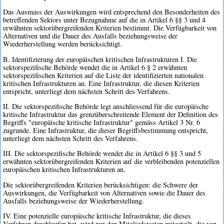
Das Ausmass der Auswirkungen wird entsprechend den Besonderheiten des
betreffenden Sektors unter Bezugnahme auf die in Artikel 6 §§ 3 und 4
erwähnten sektorübergreifenden Kriterien bestimmt. Die Verfügbarkeit von
Alternativen und die Dauer des Ausfalls beziehungsweise der
Wiederherstellung werden berücksichtigt.
B. Identifizierung der europäischen kritischen Infrastrukturen I. Die
sektorspezifische Behörde wendet die in Artikel 6 § 2 erwähnten
sektorspezifischen Kriterien auf die Liste der identifizierten nationalen
kritischen Infrastrukturen an. Eine Infrastruktur, die diesen Kriterien
entspricht, unterliegt dem nächsten Schritt des Verfahrens.
II. Die sektorspezifische Behörde legt anschliessend für die europäische
kritische Infrastruktur das grenzüberschreitende Element der Definition des
Begriffs "europäische kritische Infrastruktur" gemäss Artikel 3 Nr. 6
zugrunde. Eine Infrastruktur, die dieser Begriffsbestimmung entspricht,
unterliegt dem nächsten Schritt des Verfahrens.
III. Die sektorspezifische Behörde wendet die in Artikel 6 §§ 3 und 5
erwähnten sektorübergreifenden Kriterien auf die verbleibenden potenziellen
europäischen kritischen Infrastrukturen an.
Die sektorübergreifenden Kriterien berücksichtigen: die Schwere der
Auswirkungen, die Verfügbarkeit von Alternativen sowie die Dauer des
Ausfalls beziehungsweise der Wiederherstellung.
IV. Eine potenzielle europäische kritische Infrastruktur, die dieses
Verfahren durchlaufen hat, wird nur den Mitgliedstaaten mitgeteilt, die von