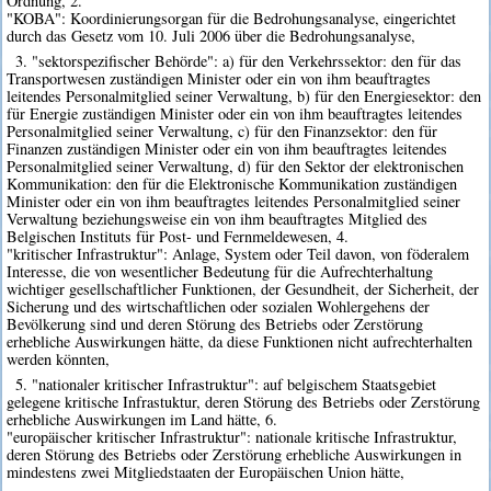
Ordnung, 2.
"KOBA": Koordinierungsorgan für die Bedrohungsanalyse, eingerichtet
durch das Gesetz vom 10. Juli 2006 über die Bedrohungsanalyse,
3. "sektorspezifischer Behörde": a) für den Verkehrssektor: den für das
Transportwesen zuständigen Minister oder ein von ihm beauftragtes
leitendes Personalmitglied seiner Verwaltung, b) für den Energiesektor: den
für Energie zuständigen Minister oder ein von ihm beauftragtes leitendes
Personalmitglied seiner Verwaltung, c) für den Finanzsektor: den für
Finanzen zuständigen Minister oder ein von ihm beauftragtes leitendes
Personalmitglied seiner Verwaltung, d) für den Sektor der elektronischen
Kommunikation: den für die Elektronische Kommunikation zuständigen
Minister oder ein von ihm beauftragtes leitendes Personalmitglied seiner
Verwaltung beziehungsweise ein von ihm beauftragtes Mitglied des
Belgischen Instituts für Post- und Fernmeldewesen, 4.
"kritischer Infrastruktur": Anlage, System oder Teil davon, von föderalem
Interesse, die von wesentlicher Bedeutung für die Aufrechterhaltung
wichtiger gesellschaftlicher Funktionen, der Gesundheit, der Sicherheit, der
Sicherung und des wirtschaftlichen oder sozialen Wohlergehens der
Bevölkerung sind und deren Störung des Betriebs oder Zerstörung
erhebliche Auswirkungen hätte, da diese Funktionen nicht aufrechterhalten
werden könnten,
5. "nationaler kritischer Infrastruktur": auf belgischem Staatsgebiet
gelegene kritische Infrastuktur, deren Störung des Betriebs oder Zerstörung
erhebliche Auswirkungen im Land hätte, 6.
"europäischer kritischer Infrastruktur": nationale kritische Infrastruktur,
deren Störung des Betriebs oder Zerstörung erhebliche Auswirkungen in
mindestens zwei Mitgliedstaaten der Europäischen Union hätte,