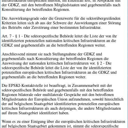
Infrastrukturen entsprechen müssen, im Einzelfall fest, in Absprache mit
der GDKZ, mit den betroffenen Mitgliedstaaten und gegebenenfalls nach
Konsultierung der betreffenden Regionen.
Die Auswirkungsgrade oder die Grenzwerte für die sektorübergreifenden
Kriterien leiten sich ab aus der Schwere der Auswirkungen einer Störung
des Betriebs oder Zerstörung einer bestimmten Infrastruktur.
Art. 7 - § 1 - Die sektorspezifische Behörde leitet die Liste der von ihr
identifizierten potenziellen nationalen kritischen Infrastrukturen an die
GDKZ und gegebenenfalls an die betreffenden Regionen weiter.
Anschliessend nimmt sie nach Stellungnahme der GDKZ und
gegebenenfalls nach Konsultierung der betreffenden Regionen die
Ausweisung der nationalen kritischen Infrastrukturen vor. § 2 - Die
sektorspezifische Behörde leitet die Liste der von ihr identifizierten
potenziellen europäischen kritischen Infrastrukturen an die GDKZ und
gegebenenfalls an die betreffenden Regionen weiter.
Die EPSKI-Kontaktstelle ist beauftragt, in Zusammenarbeit mit der
sektorspezifischen Behörde und gegebenenfalls mit den betreffenden
Regionen bilaterale oder multilaterale Gespräche mit den betroffenen
Mitgliedstaaten der Europäischen Union aufzunehmen, sowohl hinsichtlich
der auf belgischem Staatsgebiet identifizierten potenziellen europäischen
kritischen Infrastrukturen als auch derjenigen, die andere Mitgliedstaaten
auf ihrem Staatsgebiet identifiziert haben.
Wenn es zu einer Einigung über die europäischen kritischen Infrastrukturen
auf belgischem Staatsgebiet gekommen ist, nimmt die sektorspezifische