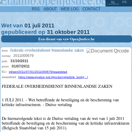
^
-
NL
FR
RSS
ABOUT
WEB LOG
CONTACT
Wet van
01
juli
2011
gepubliceerd op
31
oktober
2011
Een dienst van vzw OpenJustice.be
federale overheidsdienst binnenlandse zaken
bron
2011000679
numac
31/10/2011
pub.
01/07/2011
prom.
ELI
eli/wet/2011/07/01/2011000679/staatsblad
staatsblad
https://www.ejustice.just.fgov.be/cgi/article_body(...)
FEDERALE OVERHEIDSDIENST BINNENLANDSE ZAKEN
1 JULI 2011. - Wet betreffende de beveiliging en de bescherming van
kritieke infrastructuren. - Duitse vertaling
De hiernavolgende tekst is de Duitse vertaling van de wet van 1 juli 2011
betreffende de beveiliging en de bescherming van de kritieke infrastrukturen
(Belgisch Staatsblad van 15 juli 2011).