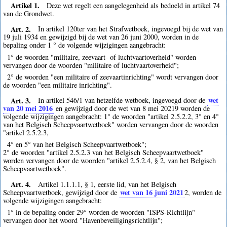
Artikel 1.
Deze wet regelt een aangelegenheid als bedoeld in artikel 74
van de Grondwet.
Art. 2.
In artikel 120ter van het Strafwetboek, ingevoegd bij de wet van
19 juli 1934 en gewijzigd bij de wet van 26 juni 2000, worden in de
bepaling onder 1 ° de volgende wijzigingen aangebracht:
1° de woorden "militaire, zeevaart- of luchtvaartoverheid" worden
vervangen door de woorden "militaire of luchtvaartoverheid";
2° de woorden "een militaire of zeevaartinrichting" wordt vervangen door
de woorden "een militaire inrichting".
Art. 3.
wet
In artikel 546/1 van hetzelfde wetboek, ingevoegd door de
van 20 mei 2016
en gewijzigd door de wet van 8 mei 20219 worden de
volgende wijzigingen aangebracht: 1° de woorden "artikel 2.5.2.2, 3° en 4°
van het Belgisch Scheepvaartwetboek" worden vervangen door de woorden
"artikel 2.5.2.3,
4° en 5° van het Belgisch Scheepvaartwetboek";
2° de woorden "artikel 2.5.2.3 van het Belgisch Scheepvaartwetboek"
worden vervangen door de woorden "artikel 2.5.2.4, § 2, van het Belgisch
Scheepvaartwetboek".
Art. 4.
Artikel 1.1.1.1, § 1, eerste lid, van het Belgisch
wet van 16 juni 2021
Scheepvaartwetboek, gewijzigd door de
2
, worden de
volgende wijzigingen aangebracht:
1° in de bepaling onder 29° worden de woorden "ISPS-Richtlijn"
vervangen door het woord "Havenbeveiligingsrichtlijn";