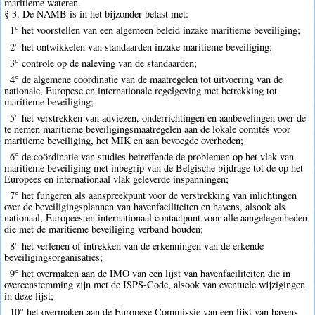
maritieme wateren.
§ 3. De NAMB is in het bijzonder belast met:
1° het voorstellen van een algemeen beleid inzake maritieme beveiliging;
2° het ontwikkelen van standaarden inzake maritieme beveiliging;
3° controle op de naleving van de standaarden;
4° de algemene coördinatie van de maatregelen tot uitvoering van de
nationale, Europese en internationale regelgeving met betrekking tot
maritieme beveiliging;
5° het verstrekken van adviezen, onderrichtingen en aanbevelingen over de
te nemen maritieme beveiligingsmaatregelen aan de lokale comités voor
maritieme beveiliging, het MIK en aan bevoegde overheden;
6° de coördinatie van studies betreffende de problemen op het vlak van
maritieme beveiliging met inbegrip van de Belgische bijdrage tot de op het
Europees en internationaal vlak geleverde inspanningen;
7° het fungeren als aanspreekpunt voor de verstrekking van inlichtingen
over de beveiligingsplannen van havenfaciliteiten en havens, alsook als
nationaal, Europees en internationaal contactpunt voor alle aangelegenheden
die met de maritieme beveiliging verband houden;
8° het verlenen of intrekken van de erkenningen van de erkende
beveiligingsorganisaties;
9° het overmaken aan de IMO van een lijst van havenfaciliteiten die in
overeenstemming zijn met de ISPS-Code, alsook van eventuele wijzigingen
in deze lijst;
10° het overmaken aan de Europese Commissie van een lijst van havens