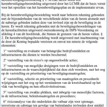
havenbeveiligingsbeoordeling uitgevoerd door het LCMB dat de basis vormt
voor het opstellen van het havenbeveiligingsplan en de implementatie ervan.
Bij de havenbeveiligingsbeoordeling wordt naar behoren rekening gehouden
met de bijzonderheden van de verschillende delen van de haven alsmede met
de naburige gebieden indien deze van invloed zijn op de beveiliging in de
haven. Er wordt rekening gehouden met de beveiligingsbeoordelingen van
de havenfaciliteiten uitgevoerd overeenkomstig de ISPS-Verordening en
afdeling 4 van dit hoofdstuk, die binnen de grenzen van de haven vallen. §
2. De havenbeveiligingsbeoordeling wordt uitgevoerd met inachtneming van
de door de Koning bepaalde vereisten en omvat ten minste de volgende
elementen:
1° vaststelling en evaluatie van belangrijke bedrijfsmiddelen en
infrastructuren die dienen te worden beschermd;
2° vaststelling van de risico's op ongeoorloofde acties;
3° vaststelling van mogelijke dreigingen voor de bedrijfsmiddelen en
infrastructuren en de waarschijnlijkheid dat deze zich voordoen, met het oog
op de vaststelling en prioritering van beveiligingsmaatregelen;
4° vaststelling, selectie en prioritering van maatregelen en procedurele
wijzigingen met het oog op het verminderen van de kwetsbaarheid op het
vlak van beveiliging en hun effectiviteitsniveau;
5° vaststelling van zwakke plekken, met inbegrip van menselijke factoren,
in de infrastructuur, beleidsmaatregelen en procedures;
6° risicoanalyse van die onderdelen die vatbaar zijn voor spionage,
terrorisme en sabotage ten gevolge van buitenlandse invloeden door middel