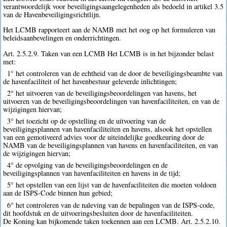
verantwoordelijk voor beveiligingsaangelegenheden als bedoeld in artikel 3.5
van de Havenbeveiligingsrichtlijn.
Het LCMB rapporteert aan de NAMB met het oog op het formuleren van
beleidsaanbevelingen en onderrichtingen.
Art. 2.5.2.9. Taken van een LCMB Het LCMB is in het bijzonder belast
met:
1° het controleren van de echtheid van de door de beveiligingsbeambte van
de havenfaciliteit of het havenbestuur geleverde inlichtingen;
2° het uitvoeren van de beveiligingsbeoordelingen van havens, het
uitvoeren van de beveiligingsbeoordelingen van havenfaciliteiten, en van de
wijzigingen hiervan;
3° het toezicht op de opstelling en de uitvoering van de
beveiligingsplannen van havenfaciliteiten en havens, alsook het opstellen
van een gemotiveerd advies voor de uiteindelijke goedkeuring door de
NAMB van de beveiligingsplannen van havens en havenfaciliteiten, en van
de wijzigingen hiervan;
4° de opvolging van de beveiligingsbeoordelingen en de
beveiligingsplannen van havenfaciliteiten en havens in de tijd;
5° het opstellen van een lijst van de havenfaciliteiten die moeten voldoen
aan de ISPS-Code binnen hun gebied;
6° het controleren van de naleving van de bepalingen van de ISPS-code,
dit hoofdstuk en de uitvoeringsbesluiten door de havenfaciliteiten.
De Koning kan bijkomende taken toekennen aan een LCMB. Art. 2.5.2.10.