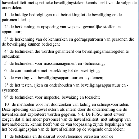
havenfaciliteit met specifieke beveiligingstaken kennis heeft van de volgende
onderdelen:
1° de huidige bedreigingen met betrekking tot de beveiliging en de
patronen hierin;
2° de herkenning en opsporing van wapens, gevaarlijke stoffen en
apparatuur;
3° de herkenning van de kenmerken en gedragspatronen van personen die
de beveiliging kunnen bedreigen;
4° de technieken die worden gehanteerd om beveiligingsmaatregelen te
ontduiken;
5° de technieken voor massamanagement en -beheersing;
6° de communicatie met betrekking tot de beveiliging;
7° de werking van beveiligingsapparatuur en -systemen;
8° de het testen, ijken en onderhouden van beveiligingsapparatuur en -
systemen;
9° de technieken voor inspectie, bewaking en toezicht;
10° de methoden voor het doorzoeken van lading en scheepsvoorraden.
Deze opleiding kan zowel extern als intern door de onderneming die de
havenfaciliteit exploiteert worden gegeven. § 4. De PFSO moet ervoor
zorgen dat al het ander personeel van de havenfaciliteit, met inbegrip van
havenarbeiders, kennis heeft van de van toepassing zijnde bepalingen van
het beveiligingsplan van de havenfaciliteit op de volgende onderdelen:
1° de betekenis en de daaruit voortvloeiende vereisten voor de