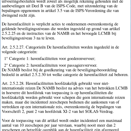
uitvoeringsbesluiten wordt zoveel als mogelijk rekening gehouden met de
aanbevelingen uit Deel B van de ISPS-Code, met uitzondering van de
bepalingen opgenomen in artikel 3.5 van de ISPS-Verordening die van
dwingend recht zijn.
De havenfaciliteit is verplicht acties te ondernemen overeenkomstig de
geldende beveiligingsniveaus die worden ingesteld op grond van artikel
2.5.2.25 en de instructies van de NAMB en het bevoegde LCMB bij
beveiligingsniveau 3 na te leven.
Art. 2.5.2.27. Categorieën De havenfaciliteiten worden ingedeeld in de
volgende categorieën:
1° Categorie 1: havenfaciliteiten voor goederenvervoer;
2° Categorie 2: havenfaciliteiten voor passagiersvervoer.
De NAMB beslist bij de goedkeuring van de beveiligingsbeoordeling
bedoeld in artikel 2.5.2.30 tot welke categorie de havenfaciliteit zal behoren.
Art. 2.5.2.28. Havenfaciliteiten hoofdzakelijk gebruikt voor niet-
internationale reizen De NAMB beslist na advies van het betrokken LCMB
in hoeverre dit hoofdstuk van toepassing is op havenfaciliteiten die
hoofdzakelijk worden gebruikt voor schepen die geen internationale reizen
maken, maar die incidenteel zeeschepen bedienen die aankomen van of
vertrekken op een internationale reis, overeenkomstig de bepalingen van
Voorschrift 2, punt 2 van hoofdstuk XI-2 van het SOLAS-Verdrag.
Voor de toepassing van dit artikel wordt onder incidenteel een maximaal
aantal van 10 zeeschepen per jaar verstaan, waarbij nooit meer dan 2
zeeschepen op hetzelfde ogenblik aan de havenfaciliteit zijn afgemeerd.