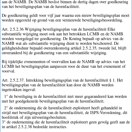
aan de NAMB. De NAMB beslist binnen de dertig dagen over goedkeuring
van het beveiligingsplan van de havenfaciliteit.
De goedkeuring geldt voor vijf jaar waarna een nieuw beveiligingsplan moet
worden opgesteld op grond van een vernieuwde beveiligingsbeoordeling.
Art. 2.5.2.36 Wijziging beveiligingsplan van de havenfaciliteit Elke
substantiële wijziging moet ook aan het betrokken LCMB en de NAMB
worden voorgelegd ter goedkeuring. De Koning bepaalt op advies van de
NAMB wat als substantiële wijziging dient te worden beschouwd. De
geldigheidsduur bepaald overeenkomstig artikel 2.5.2.35, tweede lid, blijft
onveranderd bij de goedkeuring van een substantiële wijziging.
Bij tijdelijke evenementen of voorvallen kan de NAMB op advies van het
LCMB het beveiligingsplan aanpassen voor de duur van het evenement of
voorval.
Art. 2.5.2.37. Intrekking beveiligingsplan van de havenfaciliteit § 1. Het
beveiligingsplan van de havenfaciliteit kan door de NAMB worden
ingetrokken ingeval:
1° de beveiliging in de havenfaciliteit niet meer gegarandeerd kan worden
met het goedgekeurde beveiligingsplan van de havenfaciliteit;
2° de onderneming die de havenfaciliteit exploiteert heeft gehandeld in
strijd met beveiligingsplan van de havenfaciliteit, de ISPS-Verordening, dit
hoofdstuk of zijn uitvoeringsbesluiten;
3° de onderneming die de havenfaciliteit exploiteert geen gevolg geeft aan de
in artikel 2.5.2.38 bedoelde instructies.