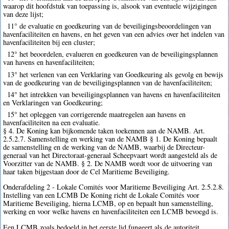
waarop dit hoofdstuk van toepassing is, alsook van eventuele wijzigingen
van deze lijst;
11° de evaluatie en goedkeuring van de beveiligingsbeoordelingen van
havenfaciliteiten en havens, en het geven van een advies over het indelen van
havenfaciliteiten bij een cluster;
12° het beoordelen, evalueren en goedkeuren van de beveiligingsplannen
van havens en havenfaciliteiten;
13° het verlenen van een Verklaring van Goedkeuring als gevolg en bewijs
van de goedkeuring van de beveiligingsplannen van de havenfaciliteiten;
14° het intrekken van beveiligingsplannen van havens en havenfaciliteiten
en Verklaringen van Goedkeuring;
15° het opleggen van corrigerende maatregelen aan havens en
havenfaciliteiten na een evaluatie.
§ 4. De Koning kan bijkomende taken toekennen aan de NAMB. Art.
2.5.2.7. Samenstelling en werking van de NAMB § 1. De Koning bepaalt
de samenstelling en de werking van de NAMB, waarbij de Directeur-
generaal van het Directoraat-generaal Scheepvaart wordt aangesteld als de
Voorzitter van de NAMB. § 2. De NAMB wordt voor de uitvoering van
haar taken bijgestaan door de Cel Maritieme Beveiliging.
Onderafdeling 2 - Lokale Comités voor Maritieme Beveiliging Art. 2.5.2.8.
Instelling van een LCMB De Koning richt de Lokale Comités voor
Maritieme Beveiliging, hierna LCMB, op en bepaalt hun samenstelling,
werking en voor welke havens en havenfaciliteiten een LCMB bevoegd is.
Een LCMB zoals bedoeld in het eerste lid fungeert als de autoriteit