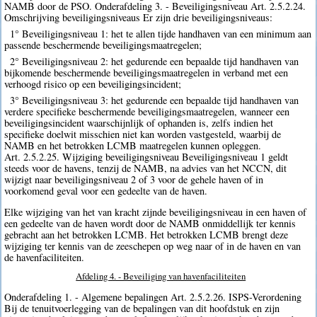
NAMB door de PSO. Onderafdeling 3. - Beveiligingsniveau Art. 2.5.2.24.
Omschrijving beveiligingsniveaus Er zijn drie beveiligingsniveaus:
1° Beveiligingsniveau 1: het te allen tijde handhaven van een minimum aan
passende beschermende beveiligingsmaatregelen;
2° Beveiligingsniveau 2: het gedurende een bepaalde tijd handhaven van
bijkomende beschermende beveiligingsmaatregelen in verband met een
verhoogd risico op een beveiligingsincident;
3° Beveiligingsniveau 3: het gedurende een bepaalde tijd handhaven van
verdere specifieke beschermende beveiligingsmaatregelen, wanneer een
beveiligingsincident waarschijnlijk of ophanden is, zelfs indien het
specifieke doelwit misschien niet kan worden vastgesteld, waarbij de
NAMB en het betrokken LCMB maatregelen kunnen opleggen.
Art. 2.5.2.25. Wijziging beveiligingsniveau Beveiligingsniveau 1 geldt
steeds voor de havens, tenzij de NAMB, na advies van het NCCN, dit
wijzigt naar beveiligingsniveau 2 of 3 voor de gehele haven of in
voorkomend geval voor een gedeelte van de haven.
Elke wijziging van het van kracht zijnde beveiligingsniveau in een haven of
een gedeelte van de haven wordt door de NAMB onmiddellijk ter kennis
gebracht aan het betrokken LCMB. Het betrokken LCMB brengt deze
wijziging ter kennis van de zeeschepen op weg naar of in de haven en van
de havenfaciliteiten.
Afdeling 4. - Beveiliging van havenfaciliteiten
Onderafdeling 1. - Algemene bepalingen Art. 2.5.2.26. ISPS-Verordening
Bij de tenuitvoerlegging van de bepalingen van dit hoofdstuk en zijn