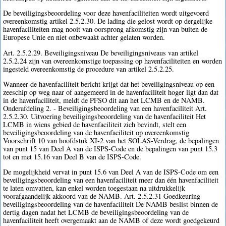
De beveiligingsbeoordeling voor deze havenfaciliteiten wordt uitgevoerd
overeenkomstig artikel 2.5.2.30. De lading die gelost wordt op dergelijke
havenfaciliteiten mag nooit van oorsprong afkomstig zijn van buiten de
Europese Unie en niet onbewaakt achter gelaten worden.
Art. 2.5.2.29. Beveiligingsniveau De beveiligingsniveaus van artikel
2.5.2.24 zijn van overeenkomstige toepassing op havenfaciliteiten en worden
ingesteld overeenkomstig de procedure van artikel 2.5.2.25.
Wanneer de havenfaciliteit bericht krijgt dat het beveiligingsniveau op een
zeeschip op weg naar of aangemeerd in de havenfaciliteit hoger ligt dan dat
in de havenfaciliteit, meldt de PFSO dit aan het LCMB en de NAMB.
Onderafdeling 2. - Beveiligingsbeoordeling van een havenfaciliteit Art.
2.5.2.30. Uitvoering beveiligingsbeoordeling van de havenfaciliteit Het
LCMB in wiens gebied de havenfaciliteit zich bevindt, stelt een
beveiligingsbeoordeling van de havenfaciliteit op overeenkomstig
Voorschrift 10 van hoofdstuk XI-2 van het SOLAS-Verdrag, de bepalingen
van punt 15 van Deel A van de ISPS-Code en de bepalingen van punt 15.3
tot en met 15.16 van Deel B van de ISPS-Code.
De mogelijkheid vervat in punt 15.6 van Deel A van de ISPS-Code om een
beveiligingsbeoordeling van een havenfaciliteit meer dan één havenfaciliteit
te laten omvatten, kan enkel worden toegestaan na uitdrukkelijk
voorafgaandelijk akkoord van de NAMB. Art. 2.5.2.31 Goedkeuring
beveiligingsbeoordeling van de havenfaciliteit De NAMB beslist binnen de
dertig dagen nadat het LCMB de beveiligingsbeoordeling van de
havenfaciliteit heeft overgemaakt aan de NAMB of deze wordt goedgekeurd