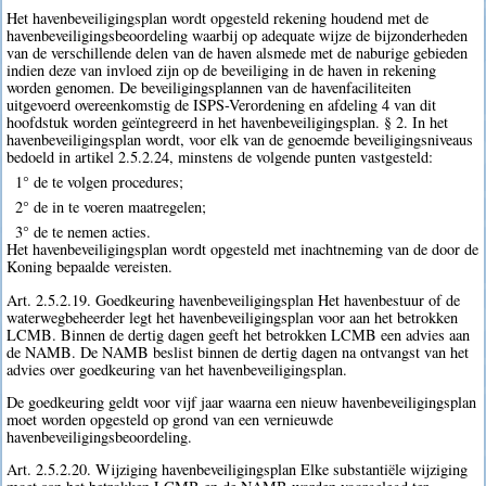
Het havenbeveiligingsplan wordt opgesteld rekening houdend met de
havenbeveiligingsbeoordeling waarbij op adequate wijze de bijzonderheden
van de verschillende delen van de haven alsmede met de naburige gebieden
indien deze van invloed zijn op de beveiliging in de haven in rekening
worden genomen. De beveiligingsplannen van de havenfaciliteiten
uitgevoerd overeenkomstig de ISPS-Verordening en afdeling 4 van dit
hoofdstuk worden geïntegreerd in het havenbeveiligingsplan. § 2. In het
havenbeveiligingsplan wordt, voor elk van de genoemde beveiligingsniveaus
bedoeld in artikel 2.5.2.24, minstens de volgende punten vastgesteld:
1° de te volgen procedures;
2° de in te voeren maatregelen;
3° de te nemen acties.
Het havenbeveiligingsplan wordt opgesteld met inachtneming van de door de
Koning bepaalde vereisten.
Art. 2.5.2.19. Goedkeuring havenbeveiligingsplan Het havenbestuur of de
waterwegbeheerder legt het havenbeveiligingsplan voor aan het betrokken
LCMB. Binnen de dertig dagen geeft het betrokken LCMB een advies aan
de NAMB. De NAMB beslist binnen de dertig dagen na ontvangst van het
advies over goedkeuring van het havenbeveiligingsplan.
De goedkeuring geldt voor vijf jaar waarna een nieuw havenbeveiligingsplan
moet worden opgesteld op grond van een vernieuwde
havenbeveiligingsbeoordeling.
Art. 2.5.2.20. Wijziging havenbeveiligingsplan Elke substantiële wijziging