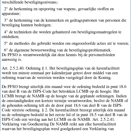
verschillende beveiligingsniveaus;
2° de herkenning en opsporing van wapens, gevaarlijke stoffen en
apparatuur;
3° de herkenning van de kenmerken en gedragspatronen van personen die
beveiliging kunnen bedreigen;
4° de technieken die worden gehanteerd om beveiligingsmaatregelen te
ontduiken;
5° de methodes die gebruikt worden om ongeoorloofde acties uit te voeren;
6° de algemene bewustwording van de beveiligingsproblematiek.
De PFSO is verantwoordelijk dat deze kennis bij de personeelsleden
aanwezig is.
Art. 2.5.2.40. Oefening § 1. Het beveiligingsplan van de havenfaciliteit
wordt ten minste eenmaal per kalenderjaar getest door middel van een
oefening waarvan de vereisten worden vastgelegd door de Koning.
De PFSO brengt uiterlijk één maand voor de oefening bedoeld in punt 18.6
van deel B van de ISPS-Code het betrokken LCMB op de hoogte. Het
LCMB brengt de NAMB op de hoogte van de geplande oefeningen. Indien
de omstandigheden een kortere termijn verantwoorden, beslist de NAMB of
de gehouden oefening telt als de door punt 18.6 van deel B van de ISPS-
Code vereiste oefening. § 2. De havenfaciliteit bezorgt uiterlijk één maand
na de oefeningen bedoeld in het eerste lid of in punt 18.5 van deel B van de
ISPS-Code een verslag aan het LCMB en de NAMB. Art. 2.5.2.41.
Verklaring van Goedkeuring De NAMB reikt aan elke havenfaciliteit
waarvan het beveiligingsplan werd goedgekeurd een Verklaring van