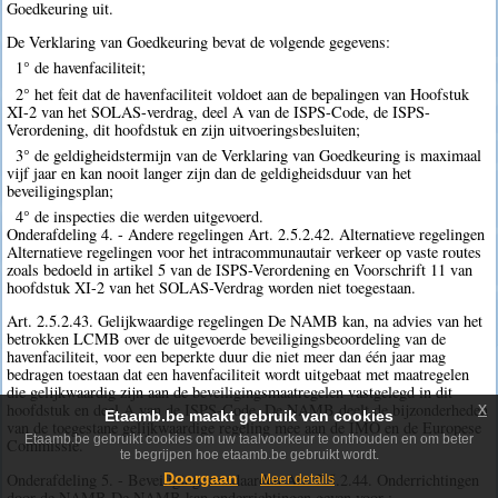
Goedkeuring uit.
De Verklaring van Goedkeuring bevat de volgende gegevens:
1° de havenfaciliteit;
2° het feit dat de havenfaciliteit voldoet aan de bepalingen van Hoofstuk
XI-2 van het SOLAS-verdrag, deel A van de ISPS-Code, de ISPS-
Verordening, dit hoofdstuk en zijn uitvoeringsbesluiten;
3° de geldigheidstermijn van de Verklaring van Goedkeuring is maximaal
vijf jaar en kan nooit langer zijn dan de geldigheidsduur van het
beveiligingsplan;
4° de inspecties die werden uitgevoerd.
Onderafdeling 4. - Andere regelingen Art. 2.5.2.42. Alternatieve regelingen
Alternatieve regelingen voor het intracommunautair verkeer op vaste routes
zoals bedoeld in artikel 5 van de ISPS-Verordening en Voorschrift 11 van
hoofdstuk XI-2 van het SOLAS-Verdrag worden niet toegestaan.
Art. 2.5.2.43. Gelijkwaardige regelingen De NAMB kan, na advies van het
betrokken LCMB over de uitgevoerde beveiligingsbeoordeling van de
havenfaciliteit, voor een beperkte duur die niet meer dan één jaar mag
bedragen toestaan dat een havenfaciliteit wordt uitgebaat met maatregelen
die gelijkwaardig zijn aan de beveiligingsmaatregelen vastgelegd in dit
x
hoofdstuk en deel A van de ISPS-Code. De NAMB deelt de bijzonderheden
Etaamb.be maakt gebruik van cookies
van de toegestane gelijkwaardige regeling mee aan de IMO en de Europese
Etaamb.be gebruikt cookies om uw taalvoorkeur te onthouden en om beter
Commissie.
te begrijpen hoe etaamb.be gebruikt wordt.
Onderafdeling 5. - Beveiligingsstandaarden Art. 2.5.2.44. Onderrichtingen
Doorgaan
Meer details
door de NAMB De NAMB kan onderrichtingen geven voor :