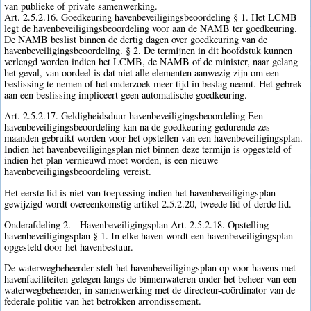
van publieke of private samenwerking.
Art. 2.5.2.16. Goedkeuring havenbeveiligingsbeoordeling § 1. Het LCMB
legt de havenbeveiligingsbeoordeling voor aan de NAMB ter goedkeuring.
De NAMB beslist binnen de dertig dagen over goedkeuring van de
havenbeveiligingsbeoordeling. § 2. De termijnen in dit hoofdstuk kunnen
verlengd worden indien het LCMB, de NAMB of de minister, naar gelang
het geval, van oordeel is dat niet alle elementen aanwezig zijn om een
beslissing te nemen of het onderzoek meer tijd in beslag neemt. Het gebrek
aan een beslissing impliceert geen automatische goedkeuring.
Art. 2.5.2.17. Geldigheidsduur havenbeveiligingsbeoordeling Een
havenbeveiligingsbeoordeling kan na de goedkeuring gedurende zes
maanden gebruikt worden voor het opstellen van een havenbeveiligingsplan.
Indien het havenbeveiligingsplan niet binnen deze termijn is opgesteld of
indien het plan vernieuwd moet worden, is een nieuwe
havenbeveiligingsbeoordeling vereist.
Het eerste lid is niet van toepassing indien het havenbeveiligingsplan
gewijzigd wordt overeenkomstig artikel 2.5.2.20, tweede lid of derde lid.
Onderafdeling 2. - Havenbeveiligingsplan Art. 2.5.2.18. Opstelling
havenbeveiligingsplan § 1. In elke haven wordt een havenbeveiligingsplan
opgesteld door het havenbestuur.
De waterwegbeheerder stelt het havenbeveiligingsplan op voor havens met
havenfaciliteiten gelegen langs de binnenwateren onder het beheer van een
waterwegbeheerder, in samenwerking met de directeur-coördinator van de
federale politie van het betrokken arrondissement.