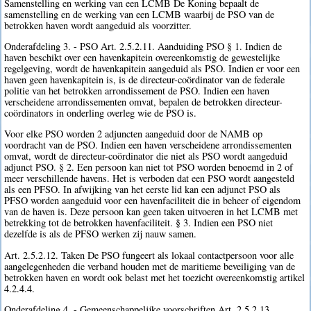
Samenstelling en werking van een LCMB De Koning bepaalt de
samenstelling en de werking van een LCMB waarbij de PSO van de
betrokken haven wordt aangeduid als voorzitter.
Onderafdeling 3. - PSO Art. 2.5.2.11. Aanduiding PSO § 1. Indien de
haven beschikt over een havenkapitein overeenkomstig de gewestelijke
regelgeving, wordt de havenkapitein aangeduid als PSO. Indien er voor een
haven geen havenkapitein is, is de directeur-coördinator van de federale
politie van het betrokken arrondissement de PSO. Indien een haven
verscheidene arrondissementen omvat, bepalen de betrokken directeur-
coördinators in onderling overleg wie de PSO is.
Voor elke PSO worden 2 adjuncten aangeduid door de NAMB op
voordracht van de PSO. Indien een haven verscheidene arrondissementen
omvat, wordt de directeur-coördinator die niet als PSO wordt aangeduid
adjunct PSO. § 2. Een persoon kan niet tot PSO worden benoemd in 2 of
meer verschillende havens. Het is verboden dat een PSO wordt aangesteld
als een PFSO. In afwijking van het eerste lid kan een adjunct PSO als
PFSO worden aangeduid voor een havenfaciliteit die in beheer of eigendom
van de haven is. Deze persoon kan geen taken uitvoeren in het LCMB met
betrekking tot de betrokken havenfaciliteit. § 3. Indien een PSO niet
dezelfde is als de PFSO werken zij nauw samen.
Art. 2.5.2.12. Taken De PSO fungeert als lokaal contactpersoon voor alle
aangelegenheden die verband houden met de maritieme beveiliging van de
betrokken haven en wordt ook belast met het toezicht overeenkomstig artikel
4.2.4.4.
Onderafdeling 4. - Gemeenschappelijke voorschriften Art. 2.5.2.13.