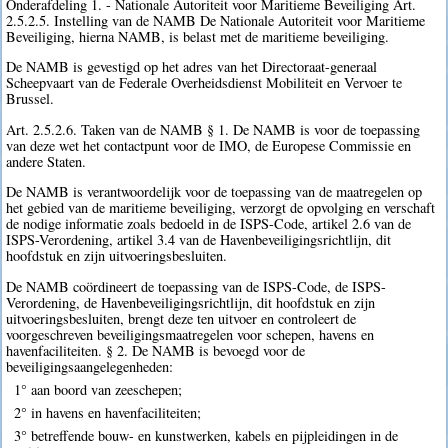
Onderafdeling 1. - Nationale Autoriteit voor Maritieme Beveiliging Art.
2.5.2.5. Instelling van de NAMB De Nationale Autoriteit voor Maritieme
Beveiliging, hierna NAMB, is belast met de maritieme beveiliging.
De NAMB is gevestigd op het adres van het Directoraat-generaal
Scheepvaart van de Federale Overheidsdienst Mobiliteit en Vervoer te
Brussel.
Art. 2.5.2.6. Taken van de NAMB § 1. De NAMB is voor de toepassing
van deze wet het contactpunt voor de IMO, de Europese Commissie en
andere Staten.
De NAMB is verantwoordelijk voor de toepassing van de maatregelen op
het gebied van de maritieme beveiliging, verzorgt de opvolging en verschaft
de nodige informatie zoals bedoeld in de ISPS-Code, artikel 2.6 van de
ISPS-Verordening, artikel 3.4 van de Havenbeveiligingsrichtlijn, dit
hoofdstuk en zijn uitvoeringsbesluiten.
De NAMB coördineert de toepassing van de ISPS-Code, de ISPS-
Verordening, de Havenbeveiligingsrichtlijn, dit hoofdstuk en zijn
uitvoeringsbesluiten, brengt deze ten uitvoer en controleert de
voorgeschreven beveiligingsmaatregelen voor schepen, havens en
havenfaciliteiten. § 2. De NAMB is bevoegd voor de
beveiligingsaangelegenheden:
1° aan boord van zeeschepen;
2° in havens en havenfaciliteiten;
3° betreffende bouw- en kunstwerken, kabels en pijpleidingen in de