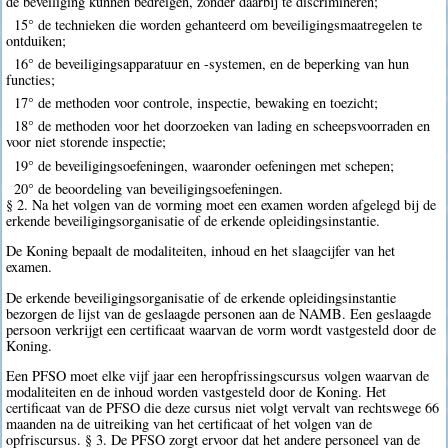
de beveiliging kunnen bedreigen, zonder daarbij te discrimineren;
15° de technieken die worden gehanteerd om beveiligingsmaatregelen te
ontduiken;
16° de beveiligingsapparatuur en -systemen, en de beperking van hun
functies;
17° de methoden voor controle, inspectie, bewaking en toezicht;
18° de methoden voor het doorzoeken van lading en scheepsvoorraden en
voor niet storende inspectie;
19° de beveiligingsoefeningen, waaronder oefeningen met schepen;
20° de beoordeling van beveiligingsoefeningen.
§ 2. Na het volgen van de vorming moet een examen worden afgelegd bij de
erkende beveiligingsorganisatie of de erkende opleidingsinstantie.
De Koning bepaalt de modaliteiten, inhoud en het slaagcijfer van het
examen.
De erkende beveiligingsorganisatie of de erkende opleidingsinstantie
bezorgen de lijst van de geslaagde personen aan de NAMB. Een geslaagde
persoon verkrijgt een certificaat waarvan de vorm wordt vastgesteld door de
Koning.
Een PFSO moet elke vijf jaar een heropfrissingscursus volgen waarvan de
modaliteiten en de inhoud worden vastgesteld door de Koning. Het
certificaat van de PFSO die deze cursus niet volgt vervalt van rechtswege 66
maanden na de uitreiking van het certificaat of het volgen van de
opfriscursus. § 3. De PFSO zorgt ervoor dat het andere personeel van de