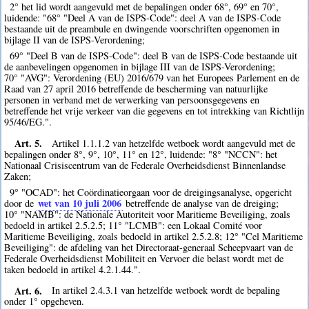
2° het lid wordt aangevuld met de bepalingen onder 68°, 69° en 70°,
luidende: "68° "Deel A van de ISPS-Code": deel A van de ISPS-Code
bestaande uit de preambule en dwingende voorschriften opgenomen in
bijlage II van de ISPS-Verordening;
69° "Deel B van de ISPS-Code": deel B van de ISPS-Code bestaande uit
de aanbevelingen opgenomen in bijlage III van de ISPS-Verordening;
70° "AVG": Verordening (EU) 2016/679 van het Europees Parlement en de
Raad van 27 april 2016 betreffende de bescherming van natuurlijke
personen in verband met de verwerking van persoonsgegevens en
betreffende het vrije verkeer van die gegevens en tot intrekking van Richtlijn
95/46/EG.".
Art. 5.
Artikel 1.1.1.2 van hetzelfde wetboek wordt aangevuld met de
bepalingen onder 8°, 9°, 10°, 11° en 12°, luidende: "8° "NCCN": het
Nationaal Crisiscentrum van de Federale Overheidsdienst Binnenlandse
Zaken;
9° "OCAD": het Coördinatieorgaan voor de dreigingsanalyse, opgericht
wet van 10 juli 2006
door de
betreffende de analyse van de dreiging;
10° "NAMB": de Nationale Autoriteit voor Maritieme Beveiliging, zoals
bedoeld in artikel 2.5.2.5; 11° "LCMB": een Lokaal Comité voor
Maritieme Beveiliging, zoals bedoeld in artikel 2.5.2.8; 12° "Cel Maritieme
Beveiliging": de afdeling van het Directoraat-generaal Scheepvaart van de
Federale Overheidsdienst Mobiliteit en Vervoer die belast wordt met de
taken bedoeld in artikel 4.2.1.44.".
Art. 6.
In artikel 2.4.3.1 van hetzelfde wetboek wordt de bepaling
onder 1° opgeheven.