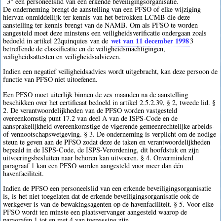
3° een personeelslid van een erkende beveiligingsorganisatie.
De onderneming brengt de aanstelling van een PFSO of elke wijziging
hiervan onmiddellijk ter kennis van het betrokken LCMB die deze
aanstelling ter kennis brengt van de NAMB. Om als PFSO te worden
aangesteld moet deze minstens een veiligheidsverificatie ondergaan zoals
wet van 11 december 1998
bedoeld in artikel 22quinquies van de
3
betreffende de classificatie en de veiligheidsmachtigingen,
veiligheidsattesten en veiligheidsadviezen.
Indien een negatief veiligheidsadvies wordt uitgebracht, kan deze persoon de
functie van PFSO niet uitoefenen.
Een PFSO moet uiterlijk binnen de zes maanden na de aanstelling
beschikken over het certificaat bedoeld in artikel 2.5.2.39, § 2, tweede lid. §
2. De verantwoordelijkheden van de PFSO worden vastgesteld
overeenkomstig punt 17.2 van deel A van de ISPS-Code en de
aansprakelijkheid overeenkomstige de vigerende gemeenrechtelijke arbeids-
of vennootschapswetgeving. § 3. De onderneming is verplicht om de nodige
steun te geven aan de PFSO zodat deze de taken en verantwoordelijkheden
bepaald in de ISPS-Code, de ISPS-Verordening, dit hoofdstuk en zijn
uitvoeringsbesluiten naar behoren kan uitvoeren. § 4. Onverminderd
paragraaf 1 kan een PFSO worden aangesteld voor meer dan één
havenfaciliteit.
Indien de PFSO een personeelslid van een erkende beveiligingsorganisatie
is, is het niet toegelaten dat de erkende beveiligingsorganisatie ook de
werkgever is van de bewakingsagenten op de havenfaciliteit. § 5. Voor elke
PFSO wordt ten minste een plaatsvervanger aangesteld waarop de
paragrafen 1 tot en met 4 van toepassing zijn.