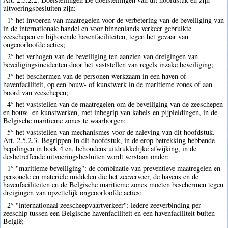
uitvoeringsbesluiten zijn:
1° het invoeren van maatregelen voor de verbetering van de beveiliging van
in de internationale handel en voor binnenlands verkeer gebruikte
zeeschepen en bijhorende havenfaciliteiten, tegen het gevaar van
ongeoorloofde acties;
2° het verhogen van de beveiliging ten aanzien van dreigingen van
beveiligingsincidenten door het vaststellen van regels inzake beveiliging;
3° het beschermen van de personen werkzaam in een haven of
havenfaciliteit, op een bouw- of kunstwerk in de maritieme zones of aan
boord van zeeschepen;
4° het vaststellen van de maatregelen om de beveiliging van de zeeschepen
en bouw- en kunstwerken, met inbegrip van kabels en pijpleidingen, in de
Belgische maritieme zones te waarborgen;
5° het vaststellen van mechanismes voor de naleving van dit hoofdstuk.
Art. 2.5.2.3. Begrippen In dit hoofdstuk, in de erop betrekking hebbende
bepalingen in boek 4 en, behoudens uitdrukkelijke afwijking, in de
desbetreffende uitvoeringsbesluiten wordt verstaan onder:
1° "maritieme beveiliging": de combinatie van preventieve maatregelen en
personele en materiële middelen die het zeevervoer, de havens en de
havenfaciliteiten en de Belgische maritieme zones moeten beschermen tegen
dreigingen van opzettelijk ongeoorloofde acties;
2° "internationaal zeescheepvaartverkeer": iedere zeeverbinding per
zeeschip tussen een Belgische havenfaciliteit en een havenfaciliteit buiten
België;