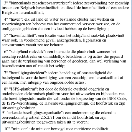
3° "binnenlands zeescheepvaartverkeer": iedere zeeverbinding per zeeschip
tussen een Belgisch havenfaciliteit en diezelfde havenfaciliteit of een andere
Belgische havenfaciliteit;
4° "haven": elk uit land en water bestaande cluster met werken en
voorzieningen ten behoeve van het commercieel vervoer over zee, en de
omliggende gebieden die een invloed hebben op de beveiliging ;
5° "havenfaciliteit": een locatie waar het schip/land raakvlak plaatsvindt
waar ook, in voorkomend geval, ankergebieden, ligplaatsen en
aanvaarroutes vanuit zee toe behoren;
6° "schip/land raakvlak": een interactie die plaatsvindt wanneer het
zeeschip rechtstreeks en onmiddellijk betrokken is bij acties die gepaard
gaan met de verplaatsing van personen of goederen, dan wel verlening van
havendiensten aan of vanuit het schip;
7° "beveiligingsincident": iedere handeling of omstandigheid die
bedreigend is voor de beveiliging van een zeeschip, een havenfaciliteit of
een haven, met inbegrip van ongeoorloofde acties;
8° "ISPS-platform": het door de federale overheid opgericht en
onderhouden elektronisch platform voor het uitwisselen en bijhouden van
alle beveiligingsinformatie die valt onder de toepassing van de ISPS-Code,
de ISPS-Verordening, de Havenbeveiligingsrichtlijn, dit hoofdstuk en zijn
uitvoeringsbesluiten;
9° "erkende beveiligingsorganisatie": een onderneming die erkend is
overeenkomstig artikel 2.5.2.71 om de in dit hoofdstuk en zijn
uitvoeringsbesluiten toegewezen taken uit te voeren;
10° "minister": de minister bevoegd voor maritieme mobiliteit;