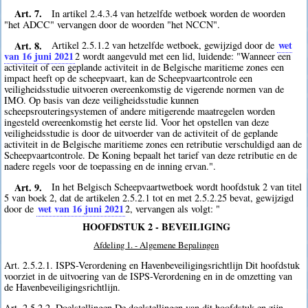
Art. 7.
In artikel 2.4.3.4 van hetzelfde wetboek worden de woorden
"het ADCC" vervangen door de woorden "het NCCN".
Art. 8.
wet
Artikel 2.5.1.2 van hetzelfde wetboek, gewijzigd door de
van 16 juni 2021
2
wordt aangevuld met een lid, luidende: "Wanneer een
activiteit of een geplande activiteit in de Belgische maritieme zones een
impact heeft op de scheepvaart, kan de Scheepvaartcontrole een
veiligheidsstudie uitvoeren overeenkomstig de vigerende normen van de
IMO. Op basis van deze veiligheidsstudie kunnen
scheepsrouteringsystemen of andere mitigerende maatregelen worden
ingesteld overeenkomstig het eerste lid. Voor het opstellen van deze
veiligheidsstudie is door de uitvoerder van de activiteit of de geplande
activiteit in de Belgische maritieme zones een retributie verschuldigd aan de
Scheepvaartcontrole. De Koning bepaalt het tarief van deze retributie en de
nadere regels voor de toepassing en de inning ervan.".
Art. 9.
In het Belgisch Scheepvaartwetboek wordt hoofdstuk 2 van titel
5 van boek 2, dat de artikelen 2.5.2.1 tot en met 2.5.2.25 bevat, gewijzigd
wet van 16 juni 2021
door de
2
, vervangen als volgt: "
HOOFDSTUK 2 - BEVEILIGING
Afdeling 1. - Algemene Bepalingen
Art. 2.5.2.1. ISPS-Verordening en Havenbeveiligingsrichtlijn Dit hoofdstuk
voorziet in de uitvoering van de ISPS-Verordening en in de omzetting van
de Havenbeveiligingsrichtlijn.
Art. 2.5.2.2. Doelstellingen De doelstellingen van dit hoofdstuk en zijn