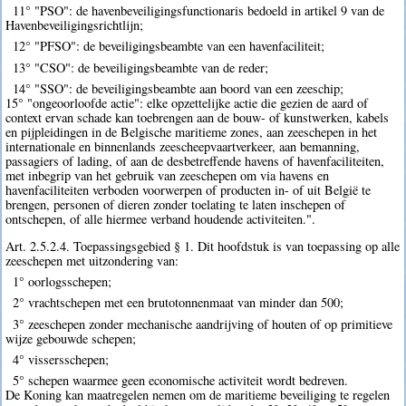
11° "PSO": de havenbeveiligingsfunctionaris bedoeld in artikel 9 van de
Havenbeveiligingsrichtlijn;
12° "PFSO": de beveiligingsbeambte van een havenfaciliteit;
13° "CSO": de beveiligingsbeambte van de reder;
14° "SSO": de beveiligingsbeambte aan boord van een zeeschip;
15° "ongeoorloofde actie": elke opzettelijke actie die gezien de aard of
context ervan schade kan toebrengen aan de bouw- of kunstwerken, kabels
en pijpleidingen in de Belgische maritieme zones, aan zeeschepen in het
internationale en binnenlands zeescheepvaartverkeer, aan bemanning,
passagiers of lading, of aan de desbetreffende havens of havenfaciliteiten,
met inbegrip van het gebruik van zeeschepen om via havens en
havenfaciliteiten verboden voorwerpen of producten in- of uit België te
brengen, personen of dieren zonder toelating te laten inschepen of
ontschepen, of alle hiermee verband houdende activiteiten.".
Art. 2.5.2.4. Toepassingsgebied § 1. Dit hoofdstuk is van toepassing op alle
zeeschepen met uitzondering van:
1° oorlogsschepen;
2° vrachtschepen met een brutotonnenmaat van minder dan 500;
3° zeeschepen zonder mechanische aandrijving of houten of op primitieve
wijze gebouwde schepen;
4° vissersschepen;
5° schepen waarmee geen economische activiteit wordt bedreven.
De Koning kan maatregelen nemen om de maritieme beveiliging te regelen