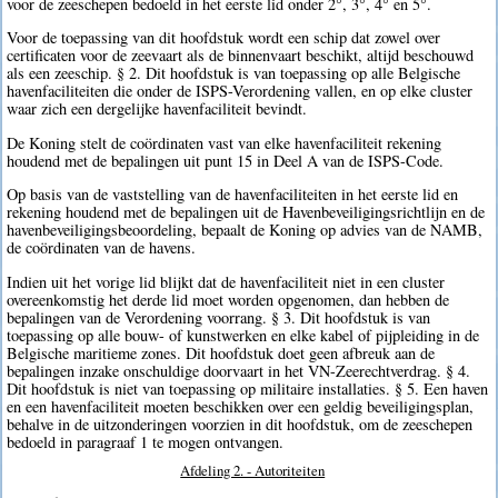
voor de zeeschepen bedoeld in het eerste lid onder 2°, 3°, 4° en 5°.
Voor de toepassing van dit hoofdstuk wordt een schip dat zowel over
certificaten voor de zeevaart als de binnenvaart beschikt, altijd beschouwd
als een zeeschip. § 2. Dit hoofdstuk is van toepassing op alle Belgische
havenfaciliteiten die onder de ISPS-Verordening vallen, en op elke cluster
waar zich een dergelijke havenfaciliteit bevindt.
De Koning stelt de coördinaten vast van elke havenfaciliteit rekening
houdend met de bepalingen uit punt 15 in Deel A van de ISPS-Code.
Op basis van de vaststelling van de havenfaciliteiten in het eerste lid en
rekening houdend met de bepalingen uit de Havenbeveiligingsrichtlijn en de
havenbeveiligingsbeoordeling, bepaalt de Koning op advies van de NAMB,
de coördinaten van de havens.
Indien uit het vorige lid blijkt dat de havenfaciliteit niet in een cluster
overeenkomstig het derde lid moet worden opgenomen, dan hebben de
bepalingen van de Verordening voorrang. § 3. Dit hoofdstuk is van
toepassing op alle bouw- of kunstwerken en elke kabel of pijpleiding in de
Belgische maritieme zones. Dit hoofdstuk doet geen afbreuk aan de
bepalingen inzake onschuldige doorvaart in het VN-Zeerechtverdrag. § 4.
Dit hoofdstuk is niet van toepassing op militaire installaties. § 5. Een haven
en een havenfaciliteit moeten beschikken over een geldig beveiligingsplan,
behalve in de uitzonderingen voorzien in dit hoofdstuk, om de zeeschepen
bedoeld in paragraaf 1 te mogen ontvangen.
Afdeling 2. - Autoriteiten