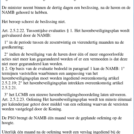
De minister neemt binnen de dertig dagen een beslissing, na de haven en de
NAMB gehoord te hebben.
Het beroep schorst de beslissing niet.
Art. 2.5.2.22. Tussentijdse evaluaties § 1. Het havenbeveiligingsplan wordt
geëvalueerd door de NAMB:
1° in de periode tussen de zesentwintig en vierendertig maanden na de
goedkeuring;
2° indien de beveiliging van de haven door één of meer ongeoorloofde
acties niet meer kan gegarandeerd worden of er een vermoeden is dat deze
niet meer gegarandeerd kan worden.
§ 2. Op basis van de evaluatie bedoeld in paragraaf 1 kan de NAMB: 1°
termijnen vaststellen waarbinnen een aanpassing van het
havenbeveiligingsplan moet worden ingediend overeenkomstig artikel
2.5.2.19; 2° het havenbeveiligingsplan intrekken overeenkomstig artikel
2.5.2.21.
3° het LCMB een nieuwe havenbeveiligingsbeoordeling laten uitvoeren.
Art. 2.5.2.23. Oefening Het havenbeveiligingsplan wordt ten minste éénmaal
per kalenderjaar getest door middel van een oefening waarvan de vereisten
worden vastgelegd door de Koning.
De PSO brengt de NAMB één maand voor de geplande oefening op de
hoogte.
Uiterlijk één maand na de oefening wordt een verslag ingediend bij de