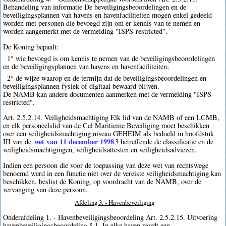
Behandeling van informatie De beveiligingsbeoordelingen en de
beveiligingsplannen van havens en havenfaciliteiten mogen enkel gedeeld
worden met personen die bevoegd zijn om er kennis van te nemen en
worden aangemerkt met de vermelding "ISPS-restricted".
De Koning bepaalt:
1° wie bevoegd is om kennis te nemen van de beveiligingsbeoordelingen
en de beveiligingsplannen van havens en havenfaciliteiten;
2° de wijze waarop en de termijn dat de beveiligingsbeoordelingen en
beveiligingsplannen fysiek of digitaal bewaard blijven.
De NAMB kan andere documenten aanmerken met de vermelding "ISPS-
restricted".
Art. 2.5.2.14. Veiligheidsmachtiging Elk lid van de NAMB of een LCMB,
en elk personeelslid van de Cel Maritieme Beveiliging moet beschikken
over een veiligheidsmachtiging niveau GEHEIM als bedoeld in hoofdstuk
wet van 11 december 1998
III van de
3
betreffende de classificatie en de
veiligheidsmachtigingen, veiligheidsattesten en veiligheidsadviezen.
Indien een persoon die voor de toepassing van deze wet van rechtswege
benoemd werd in een functie niet over de vereiste veiligheidsmachtiging kan
beschikken, beslist de Koning, op voordracht van de NAMB, over de
vervanging van deze persoon.
Afdeling 3. - Havenbeveiliging
Onderafdeling 1. - Havenbeveiligingsbeoordeling Art. 2.5.2.15. Uitvoering
havenbeveiligingsbeoordeling § 1. In elke haven wordt een