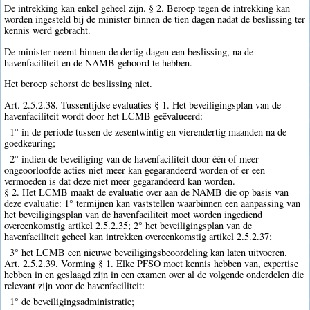
De intrekking kan enkel geheel zijn. § 2. Beroep tegen de intrekking kan
worden ingesteld bij de minister binnen de tien dagen nadat de beslissing ter
kennis werd gebracht.
De minister neemt binnen de dertig dagen een beslissing, na de
havenfaciliteit en de NAMB gehoord te hebben.
Het beroep schorst de beslissing niet.
Art. 2.5.2.38. Tussentijdse evaluaties § 1. Het beveiligingsplan van de
havenfaciliteit wordt door het LCMB geëvalueerd:
1° in de periode tussen de zesentwintig en vierendertig maanden na de
goedkeuring;
2° indien de beveiliging van de havenfaciliteit door één of meer
ongeoorloofde acties niet meer kan gegarandeerd worden of er een
vermoeden is dat deze niet meer gegarandeerd kan worden.
§ 2. Het LCMB maakt de evaluatie over aan de NAMB die op basis van
deze evaluatie: 1° termijnen kan vaststellen waarbinnen een aanpassing van
het beveiligingsplan van de havenfaciliteit moet worden ingediend
overeenkomstig artikel 2.5.2.35; 2° het beveiligingsplan van de
havenfaciliteit geheel kan intrekken overeenkomstig artikel 2.5.2.37;
3° het LCMB een nieuwe beveiligingsbeoordeling kan laten uitvoeren.
Art. 2.5.2.39. Vorming § 1. Elke PFSO moet kennis hebben van, expertise
hebben in en geslaagd zijn in een examen over al de volgende onderdelen die
relevant zijn voor de havenfaciliteit:
1° de beveiligingsadministratie;