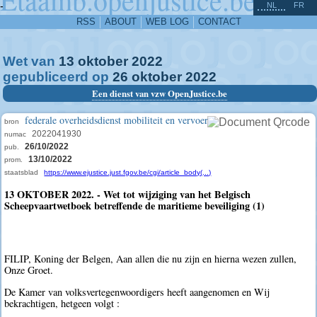
^
-
NL
FR
RSS
ABOUT
WEB LOG
CONTACT
Wet van
13
oktober
2022
gepubliceerd op
26
oktober
2022
Een dienst van vzw OpenJustice.be
federale overheidsdienst mobiliteit en vervoer
bron
2022041930
numac
26/10/2022
pub.
13/10/2022
prom.
staatsblad
https://www.ejustice.just.fgov.be/cgi/article_body(...)
13 OKTOBER 2022. - Wet tot wijziging van het Belgisch
Scheepvaartwetboek betreffende de maritieme beveiliging (1)
FILIP, Koning der Belgen, Aan allen die nu zijn en hierna wezen zullen,
Onze Groet.
De Kamer van volksvertegenwoordigers heeft aangenomen en Wij
bekrachtigen, hetgeen volgt :