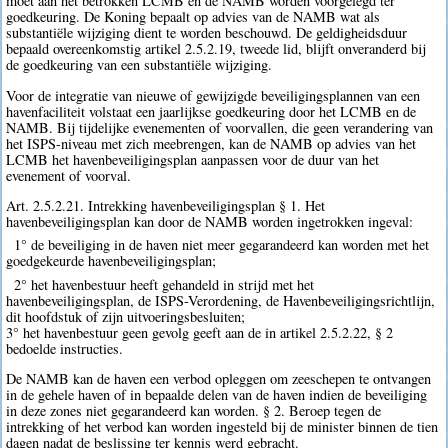
moet aan het betrokken LCMB en de NAMB worden voorgelegd ter
goedkeuring. De Koning bepaalt op advies van de NAMB wat als
substantiële wijziging dient te worden beschouwd. De geldigheidsduur
bepaald overeenkomstig artikel 2.5.2.19, tweede lid, blijft onveranderd bij
de goedkeuring van een substantiële wijziging.
Voor de integratie van nieuwe of gewijzigde beveiligingsplannen van een
havenfaciliteit volstaat een jaarlijkse goedkeuring door het LCMB en de
NAMB. Bij tijdelijke evenementen of voorvallen, die geen verandering van
het ISPS-niveau met zich meebrengen, kan de NAMB op advies van het
LCMB het havenbeveiligingsplan aanpassen voor de duur van het
evenement of voorval.
Art. 2.5.2.21. Intrekking havenbeveiligingsplan § 1. Het
havenbeveiligingsplan kan door de NAMB worden ingetrokken ingeval:
1° de beveiliging in de haven niet meer gegarandeerd kan worden met het
goedgekeurde havenbeveiligingsplan;
2° het havenbestuur heeft gehandeld in strijd met het
havenbeveiligingsplan, de ISPS-Verordening, de Havenbeveiligingsrichtlijn,
dit hoofdstuk of zijn uitvoeringsbesluiten;
3° het havenbestuur geen gevolg geeft aan de in artikel 2.5.2.22, § 2
bedoelde instructies.
De NAMB kan de haven een verbod opleggen om zeeschepen te ontvangen
in de gehele haven of in bepaalde delen van de haven indien de beveiliging
in deze zones niet gegarandeerd kan worden. § 2. Beroep tegen de
intrekking of het verbod kan worden ingesteld bij de minister binnen de tien
dagen nadat de beslissing ter kennis werd gebracht.