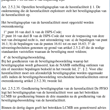
Art. 2.5.2.34. Opstellen beveiligingsplan van de havenfaciliteit § 1. De
onderneming die de havenfaciliteit exploiteert stelt het beveiligingsplan van
de havenfaciliteit op.
Het beveiligingsplan van de havenfaciliteit moet opgesteld worden
overeenkomstig:
1° punt 16 van deel A van de ISPS-Code;
2° punt 16 van deel B van de ISPS-Code dat voor de toepassing van deze
wet van dwingend recht is, met uitzondering van: a) de bepalingen van punt
16.1; b) de bepalingen van de punten 16.61 tot en met 16.63; 3° de
uitvoeringsbesluiten genomen op grond van artikel 2.5.2.45 die de nodige
standaarden vaststellen waaraan de beveiliging moet voldoen;
4° de beveiligingsbeoordeling.
Bij het goedkeuren van de beveiligingsbeoordeling waarop het
beveiligingsplan wordt gebaseerd, kan de NAMB ontheffing ontlenen van
één of meerdere bepalingen bedoeld in het tweede lid, 2°. § 2. Voor elke
havenfaciliteit moet een afzonderlijk beveiligingsplan worden opgemaakt
zelfs indien de beveiligingsbeoordeling verscheidene havenfaciliteiten omvat
overeenkomstig artikel 2.5.2.30, tweede lid.
Art. 2.5.2.35. Goedkeuring beveiligingsplan van de havenfaciliteit De PFSO
legt het beveiligingsplan van de havenfaciliteit voor aan het betrokken
LCMB ter goedkeuring binnen de drie maanden na de goedkeuring van de
beveiligingsbeoordeling van de havenfaciliteit.
Binnen de dertig dagen geeft het betrokken LCMB een gemotiveerd advies