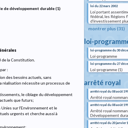
loi du 22 mars 2002
rale de développement durable (1)
Loi portant assentim
fédéral, les Régions 
d'investissement plu
montrer plus (31)
loi-programm
générales
loi-programme du 30 déc
Loi-programme
8 de la Constitution.
loi-programme du 27 déc
Loi-programme (1)
par :
ion des besoins actuels, sans
arrêté royal
a réalisation nécessite un processus de
arrêté royal du 08 août 19
estissements, le ciblage du développement
Arrêté royal nomman
 actuels que futurs;
arrêté royal du 08 août 19
s Unies sur l'Environnement et le
Arrêté royal nomman
tuels urgents et cherche aussi à
Développement dura
arrêté royal du 20 janvier 
'Environnement;