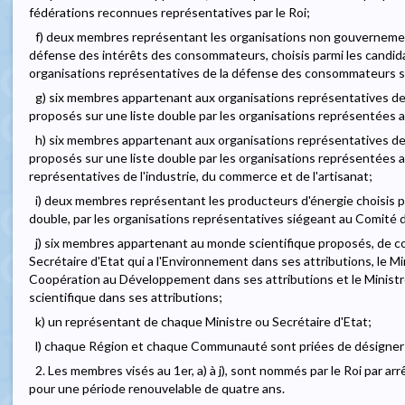
fédérations reconnues représentatives par le Roi;
f) deux membres représentant les organisations non gouvernem
défense des intérêts des consommateurs, choisis parmi les candidat
organisations représentatives de la défense des consommateurs s
g) six membres appartenant aux organisations représentatives des 
proposés sur une liste double par les organisations représentées a
h) six membres appartenant aux organisations représentatives de
proposés sur une liste double par les organisations représentées a
représentatives de l'industrie, du commerce et de l'artisanat;
i) deux membres représentant les producteurs d'énergie choisis p
double, par les organisations représentatives siégeant au Comité de
j) six membres appartenant au monde scientifique proposés, de co
Secrétaire d'Etat qui a l'Environnement dans ses attributions, le Min
Coopération au Développement dans ses attributions et le Ministre 
scientifique dans ses attributions;
k) un représentant de chaque Ministre ou Secrétaire d'Etat;
l) chaque Région et chaque Communauté sont priées de désigner
2. Les membres visés au 1er, a) à j), sont nommés par le Roi par ar
pour une période renouvelable de quatre ans.