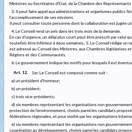
Ministres ou Secrétaires d'Etat, de la Chambre des Représentants 
3. Il peut faire appel aux administrations et organismes publics fé
l'accomplissement de ses missions.
Il peut consulter toute personne dont la collaboration est jugée ut
4. Le Conseil rend un avis dans les trois mois de la demande.
En cas d'urgence, un délai plus court peut être prescrit par celui qu
toutefois être inférieur à deux semaines.. 5. Le Conseil rédige un r
est adressé au Conseil des Ministres, aux Chambres législatives 
Régions et des Communautés.
6. Le gouvernement indique les motifs pour lesquels il est éventue
Art. 12.
1er. Le Conseil est composé comme suit :
a) un président d'honneur;
b) un président;
c) trois vice-présidents;
d) six membres représentant les organisations non gouvernemen
protection de l'environnement, choisis parmi les candidats proposés
fédérations régionales, et pour moitié par les organisations inter
e) six membres représentant les organisations non gouvernemen
coopération au développement, choisis parmi les candidats proposés