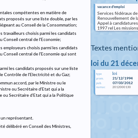
vacance d'emploi
entales compétentes en matière de
Services fédéraux des
Renouvellement de la
s proposés sur une liste double, par les
Appel à candidatures
iégeant au Conseil de la Consommation;
1997 rel Les missions d
travailleurs choisis parmi les candidats
u Conseil central de l'Economie;
Textes mentio
s employeurs choisis parmi les candidats
u Conseil central de l'Economie qui sont
loi du 21 déc
armi les candidats proposés sur une liste
loi
 Contrôle de l'Electricité et du Gaz;
type
21/12/1994
prom.
mmun accord, par le Ministre ou le
07/03/2012
pub.
2012000130
numac
istre ou Secrétaire d'Etat qui a la
ou Secrétaire d'Etat qui a la Politique
 un représentant.
rêté délibéré en Conseil des Ministres,