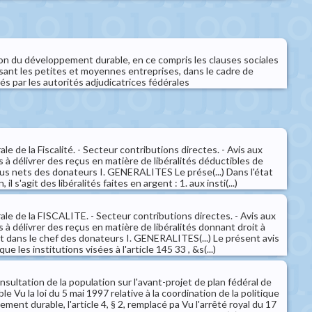
tion du développement durable, en ce compris les clauses sociales
sant les petites et moyennes entreprises, dans le cadre de
s par les autorités adjudicatrices fédérales
e de la Fiscalité. - Secteur contributions directes. - Avis aux
s à délivrer des reçus en matière de libéralités déductibles de
us nets des donateurs I. GENERALITES Le prése(...) Dans l'état
, il s'agit des libéralités faites en argent : 1. aux insti(...)
le de la FISCALITE. - Secteur contributions directes. - Avis aux
s à délivrer des reçus en matière de libéralités donnant droit à
t dans le chef des donateurs I. GENERALITES(...) Le présent avis
que les institutions visées à l'article 145 33 , &s(...)
nsultation de la population sur l'avant-projet de plan fédéral de
 Vu la loi du 5 mai 1997 relative à la coordination de la politique
ment durable, l'article 4, § 2, remplacé pa Vu l'arrêté royal du 17