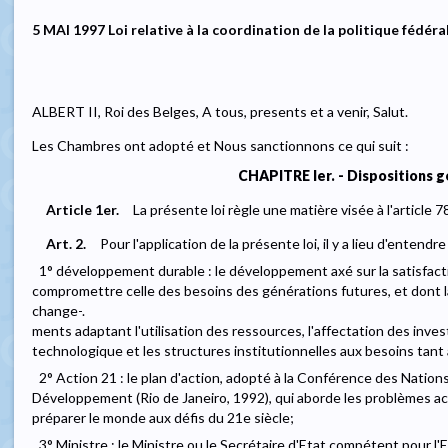
5 MAI 1997 Loi relative à la coordination de la politique fédé
ALBERT II, Roi des Belges, A tous, presents et a venir, Salut.
Les Chambres ont adopté et Nous sanctionnons ce qui suit :
CHAPITRE Ier. - Dispositions 
Article 1er.
La présente loi règle une matière visée à l'article 7
Art. 2.
Pour l'application de la présente loi, il y a lieu d'entendre 
1° développement durable : le développement axé sur la satisfact
compromettre celle des besoins des générations futures, et dont l
change-.
ments adaptant l'utilisation des ressources, l'affectation des inv
technologique et les structures institutionnelles aux besoins tant
2° Action 21 : le plan d'action, adopté à la Conférence des Nation
Développement (Rio de Janeiro, 1992), qui aborde les problèmes ac
préparer le monde aux défis du 21e siècle;
3° Ministre : le Ministre ou le Secrétaire d'Etat compétent pour l