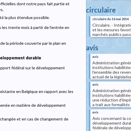
icielles dont notre pays fait partie et
circulaire
s.
té la plus étendue possible.
circulaire du 16 mai 2014
Circulaire. - Intégra
 les trente mois à partir de l'entrée en
et les mesures favori
marchés publics passé
de la période couverte par le plan en
avis
avis
éveloppement durable
Administration général
institutions habilitée
rapport fédéral sur le développement
l'ensemble des reven
actuel de la législation
avis
Administration généra
existante en Belgique en rapport avec les
institutions habilitée
une réduction d'impô
a trait aux formalités 
ue menée en matière de développement
avis
Avis concernant la co
inchangée et en cas de changement de
développement durable
fédérale de développe