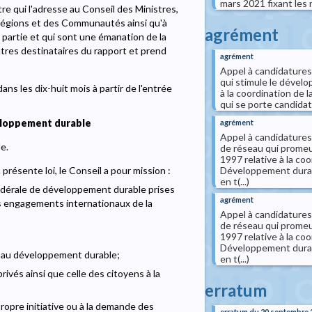
mars 2021 fixant les r
e qui l'adresse au Conseil des Ministres,
Régions et des Communautés ainsi qu'à
agrément
t partie et qui sont une émanation de la
autres destinataires du rapport et prend
agrément
Appel à candidatures
qui stimule le dévelop
ans les dix-huit mois à partir de l'entrée
à la coordination de 
qui se porte candidate
eloppement durable
agrément
Appel à candidatures
e.
de réseau qui promeut
1997 relative à la co
 présente loi, le Conseil a pour mission :
Développement durab
en t(...)
 fédérale de développement durable prises
agrément
s engagements internationaux de la
Appel à candidatures
de réseau qui promeut
1997 relative à la co
Développement durab
t au développement durable;
en t(...)
privés ainsi que celle des citoyens à la
erratum
propre initiative ou à la demande des
erratum du 20 septembre 