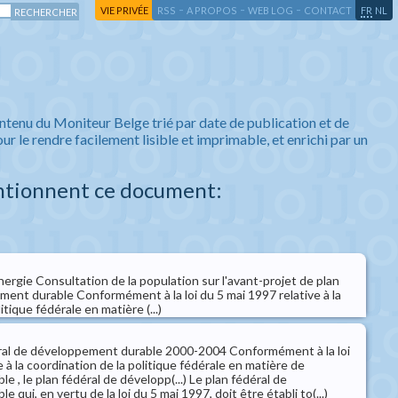
-
-
-
-
VIE PRIVÉE
RSS
A PROPOS
WEB LOG
CONTACT
FR
NL
ntenu du Moniteur Belge trié par date de publication et de
ur le rendre facilement lisible et imprimable, et enrichi par un
ntionnent ce document:
nergie Consultation de la population sur l'avant-projet de plan
ment durable Conformément à la loi du 5 mai 1997 relative à la
itique fédérale en matière (...)
éral de développement durable 2000-2004 Conformément à la loi
e à la coordination de la politique fédérale en matière de
 , le plan fédéral de développ(...) Le plan fédéral de
qui, en vertu de la loi du 5 mai 1997, doit être établi to(...)