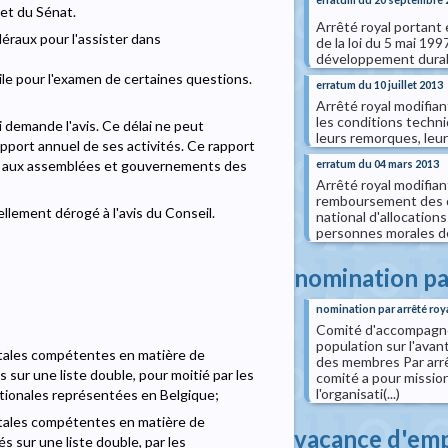
et du Sénat.
Arrêté royal portant e
déraux pour l'assister dans
de la loi du 5 mai 199
développement durab
ile pour l'examen de certaines questions.
erratum du 10 juillet 2013
Arrêté royal modifian
les conditions techn
i demande l'avis. Ce délai ne peut
leurs remorques, leur
apport annuel de ses activités. Ce rapport
et aux assemblées et gouvernements des
erratum du 04 mars 2013
Arrêté royal modifian
remboursement des dé
llement dérogé à l'avis du Conseil.
national d'allocations
personnes morales de 
nomination pa
nomination par arrêté roy
Comité d'accompagnem
population sur l'ava
tales compétentes en matière de
des membres Par arrêt
 sur une liste double, pour moitié par les
comité a pour mission
l'organisati(...)
nationales représentées en Belgique;
tales compétentes en matière de
vacance d'emp
 sur une liste double, par les