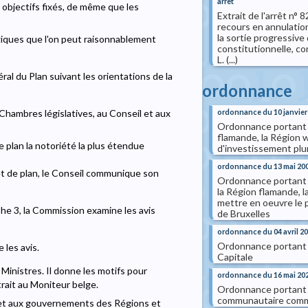
arrêt
s objectifs fixés, de même que les
Extrait de l'arrêt n°
recours en annulation 
la sortie progressive
giques que l'on peut raisonnablement
constitutionnelle, co
L. (...)
ral du Plan suivant les orientations de la
ordonnance
ordonnance du 10 janvier
hambres législatives, au Conseil et aux
Ordonnance portant a
flamande, la Région w
e plan la notoriété la plus étendue
d'investissement plu
ordonnance du 13 mai 20
et de plan, le Conseil communique son
Ordonnance portant a
la Région flamande, l
mettre en oeuvre le 
phe 3, la Commission examine les avis
de Bruxelles
ordonnance du 04 avril 2
Ordonnance portant l
 les avis.
Capitale
s Ministres. Il donne les motifs pour
ordonnance du 16 mai 20
xtrait au Moniteur belge.
Ordonnance portant 
communautaire com
l et aux gouvernements des Régions et