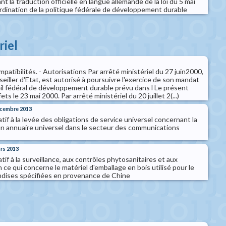
nt la traduction officielle en langue allemande de la loi du 5 mai
ordination de la politique fédérale de développement durable
riel
mpatibilités. - Autorisations Par arrêté ministériel du 27 juin2000,
eiller d'Etat, est autorisé à poursuivre l'exercice de son mandat
 fédéral de développement durable prévu dans l Le présent
ts le 23 mai 2000. Par arrêté ministériel du 20 juillet 2(...)
décembre 2013
atif à la levée des obligations de service universel concernant la
'un annuaire universel dans le secteur des communications
ars 2013
atif à la surveillance, aux contrôles phytosanitaires et aux
ce qui concerne le matériel d'emballage en bois utilisé pour le
ndises spécifiées en provenance de Chine