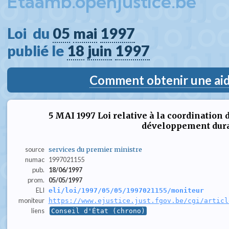
Etaamb.openjustice.be
Loi  du 
05
mai
1997
publié le 
18
juin
1997
Comment obtenir une aide
5 MAI 1997 Loi relative à la coordination d
développement dur
source
services du premier ministre
numac
1997021155
pub.
18/06/1997
prom.
05/05/1997
ELI
eli/loi/1997/05/05/1997021155/moniteur
moniteur
https://www.ejustice.just.fgov.be/cgi/articl
liens
Conseil d'État (chrono)