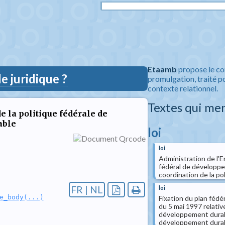
Etaamb
propose le co
 juridique ?
promulgation, traité po
contexte relationnel.
Textes qui me
e la politique fédérale de
able
loi
loi
Administration de l'E
fédéral de développe
coordination de la pol
FR | NL
loi
e_body(...)
Fixation du plan féd
du 5 mai 1997 relativ
développement durable
développement durable 