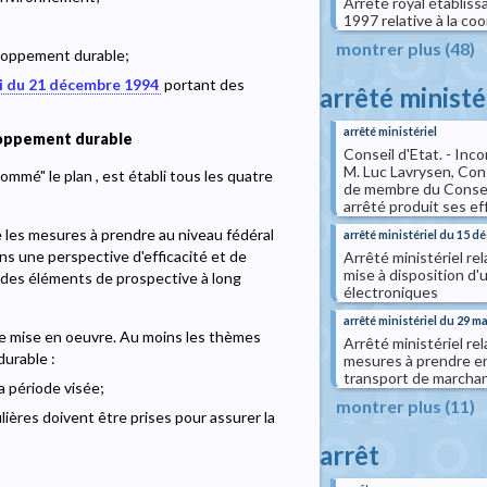
Arrêté royal établissa
1997 relative à la co
montrer plus (48)
eloppement durable;
i du 21 décembre 1994
portant des
arrêté ministé
arrêté ministériel
loppement durable
Conseil d'Etat. - Inco
M. Luc Lavrysen, Cons
mmé" le plan , est établi tous les quatre
de membre du Conseil
arrêté produit ses effe
ne les mesures à prendre au niveau fédéral
arrêté ministériel du 15 
ns une perspective d'efficacité et de
Arrêté ministériel rel
mise à disposition d
e des éléments de prospective à long
électroniques
arrêté ministériel du 29 m
de mise en oeuvre. Au moins les thèmes
Arrêté ministériel rel
durable :
mesures à prendre en 
transport de marcha
a période visée;
montrer plus (11)
ières doivent être prises pour assurer la
arrêt