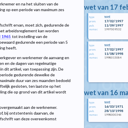
erknemer en na het sluiten van de
wet van 17 fe
king op een periode van maximum zes
wet
type
17/02/1997
prom.
fschrift ervan, moet zich, gedurende de
11/09/1997
pub.
1997009532
numac
 het arbeidsreglement kan worden
l 1965
tot instelling van de
bewaard gedurende een periode van 5
wet
type
ing heeft.
17/02/1997
prom.
11/08/1998
pub.
werkgever en werknemer de aanvang en
1998015084
numac
jden en de dagen van regelmatige
 dit artikel, van toepassing zijn. De
 periode gedurende dewelke de
e maximale duur van zes maanden bedoeld
telijk gesloten, ten laatste op het
wet van 16 m
ng die op grond van dit artikel wordt
wet
type
16/03/1971
t overgemaakt aan de werknemer.
prom.
28/10/1998
pub.
, bij ontstentenis daarvan, de
1998000346
numac
fschrift van deze overeenkomst