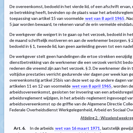
De overeenkomst, bedoeld in het vierde lid, of een afschrift ervan
ze betrekking heeft, bevinden op de plaats waar het arbeidsregl
toepassing van artikel 15 van voormelde
wet van 8 april 1965
. Na
5 jaar worden bewaard, te rekenen vanaf de erin vermelde einddat
De werkgever die weigert in te gaan op het verzoek, bedoeld in he
de maand schriftelijk motiveren en aan de werknemer bezorgen. § 
bedoeld in § 1, tweede lid, kan geen aanleiding geven tot een na
De werkgever stelt geen handelingen die ertoe strekken eenzijdig
dienstbetrekking van de werknemer die een verzoek verricht bedoel
redenen die vreemd zijn aan het verzoek. § 3. De werknemer die in t
voltijdse prestaties verricht gedurende vier dagen per week kan ge
overeenkomstig artikel 25bis van deze wet op de andere dagen van 
artikelen 11 en 12 van voormelde
wet van 8 april 1965
, worden de
arbeidsovereenkomst, gesloten ter invoering van een arbeidsregeling
arbeidsreglement wijzigen, in het arbeids-reglement ingevoegd vana
arbeidsovereenkomst op de griffie van de Algemene Directie Coll
Federale Overheidsdienst Werkgelegenheid, Arbeid en Sociaal Over
Afdeling 2. - Wisselend weekre
Art. 6.
In de arbeids
wet van 16 maart 1971
, laatstelijk gewi