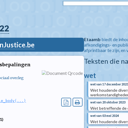
22
Etaamb
biedt de inho
nJustice.be
afkondigings- en publ
afprintbaar te zijn, en 
Teksten die n
dsbepalingen
wet
ciaal overleg
wet van 17 december 202
Wet houdende divers
werkomstandigheden
le_body(...)
wet van 20 oktober 2023
Wet betreffende de o
wet van 03 mei 2024
1)
Wet houdende divers