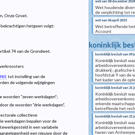
wet van 08 december 202
Wet houdende diverse
de verplichting tot r
len, Onze Groet.
wet van 06 april 2025
bekrachtigen hetgeen volgt:
Wet betreffende het t
Account
koninklijk bes
artikel 74 van de Grondwet.
koninklijk besluit van 09 j
Koninklijk besluit wa
arbeidsovereenkomst 
 werkroosters
drukkerij-, grafische
hoofdstuk 9 van de w
1965
tot instelling van de
het kader van de opl
orden de volgende wijzigingen
koninklijk besluit van 21 j
Koninklijk besluit wa
de woorden "zeven werkdagen";
arbeidsovereenkomst 
erkende maatschappi
 door de woorden "drie werkdagen".
betreffende het rec
sectorale collectieve
koninklijk besluit van 21 j
rie werkdagen bepalen voor de
Koninklijk besluit wa
tewerkgesteld in een variabele
arbeidsovereenkomst 
haven van Antwerpen,
e aangelegenheid een nieuwe door de