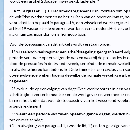
wordt een artikel 20quater ingevoegd, luidende: "
Art. 20quater.
§ 1. Het arbeidsreglement kan voorzien dat, op v
de voltijdse werknemer en na het sluiten van de overeenkomst, bedo
voorschriften bepaald in paragraaf 5, een wisselend week-regime k
artikel 19 vastgestelde grenzen worden overschreden. Het verzoe
maximum zes maanden en is hernieuwbaar.
Voor de toepassing van dit artikel wordt verstaan onder:
1° wisselend weekregime: een arbeidsregeling georganiseerd volg
periode van twee opeenvolgende weken waarbij de prestaties in
door de prestaties in de tweede week, teneinde de normale wekeli
In afwijking hierop kan tijdens het 3de trimester een cyclus zich s
opeenvolgende weken tijdens dewelke de normale wekelijkse arb
nageleefd;
2° cyclus: de opeenvolging van dagelijkse werkroosters in een va
schriftelijke overeenkomst tussen de werkgever en werknemer en 
binnen het kader dat voor de toepassing van het wisselend weekre
arbeidsreglement;
3° week: een periode van zeven opeenvolgende dagen, die zich ni
tot en met zondag.
§ 2. In afwijking van paragraaf 1, tweede lid, 1°, en ten gevolge v