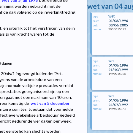
e
wet van 3 juli 1978
betreffende de
wet van 04 a
temming worden gebracht met de
af de dag volgend op de inwerkingtreding
wet
type
04/08/1996
prom.
08/06/2005
pub.
en uiterlijk tot het verstrijken van de in
2005015073
numac
als zij van kracht waren tot de
wet
type
 4 dagen
04/08/1996
prom.
21/10/1999
pub.
 20bis/1 ingevoegd luidende: "Art.
1999015088
numac
 grens van de arbeidsduur van een
ijn normale voltijdse prestaties verricht
sprestaties georganiseerd zijn op een
wet
type
oven gaat met een maximum van 40 uren,
04/08/1996
prom.
vereenkomstig de
wet van 5 december
24/07/1997
pub.
itaire comités, toestaan dat voormelde
1996015142
numac
ffectieve wekelijkse arbeidsduur gedeeld
verricht gedurende vier dagen per week.
het eerste lid kan slechts worden