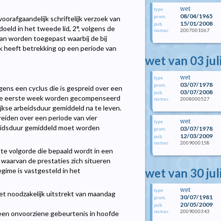
wet
type
08/04/1965
prom.
oorafgaandelijk schriftelijk verzoek van
15/01/2008
pub.
eld in het tweede lid, 2°, volgens de
2007001067
numac
an worden toegepast waarbij de bij
k heeft betrekking op een periode van
wet van 03 jul
wet
type
03/07/1978
prom.
ens een cyclus die is gespreid over een
03/07/2008
pub.
 de eerste week worden gecompenseerd
2008000527
numac
jkse arbeidsduur gemiddeld na te leven.
preiden over een periode van vier
wet
type
eidsduur gemiddeld moet worden
03/07/1978
prom.
12/03/2009
pub.
2009000158
numac
ste volgorde die bepaald wordt in een
waarvan de prestaties zich situeren
wet van 30 jul
gime is vastgesteld in het
wet
type
et noodzakelijk uitstrekt van maandag
30/07/1981
prom.
20/05/2009
pub.
2009000343
numac
an een onvoorziene gebeurtenis in hoofde