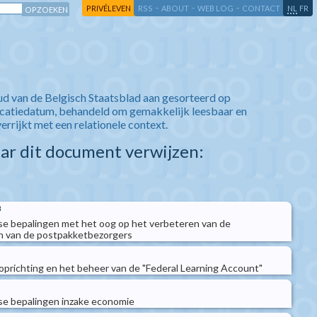
-
-
-
-
PRIVÉLEVEN
RSS
ABOUT
WEB LOG
CONTACT
NL
FR
ud van de Belgisch Staatsblad aan gesorteerd op
icatiedatum, behandeld om gemakkelijk leesbaar en
verrijkt met een relationele context.
aar dit document verwijzen:
3
e bepalingen met het oog op het verbeteren van de
 van de postpakketbezorgers
prichting en het beheer van de "Federal Learning Account"
e bepalingen inzake economie