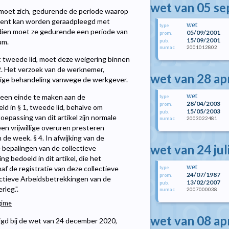
wet van 05 s
, moet zich, gedurende de periode waarop
ement kan worden geraadpleegd met
wet
type
dien moet ze gedurende een periode van
05/09/2001
prom.
15/09/2001
um.
pub.
2001012802
numac
t tweede lid, moet deze weigering binnen
2. Het verzoek van de werknemer,
wet van 28 ap
delige behandeling vanwege de werkgever.
wet
 een einde te maken aan de
type
28/04/2003
prom.
d in § 1, tweede lid, behalve om
15/05/2003
pub.
oepassing van dit artikel zijn normale
2003022481
numac
en vrijwillige overuren presteren
de week. § 4. In afwijking van de
wet van 24 jul
 bepalingen van de collectieve
 bedoeld in dit artikel, die het
wet
f de registratie van deze collectieve
type
24/07/1987
prom.
ectieve Arbeidsbetrekkingen van de
13/02/2007
pub.
leg.".
2007000038
numac
gime
wet van 08 ap
jzigd bij de wet van 24 december 2020,