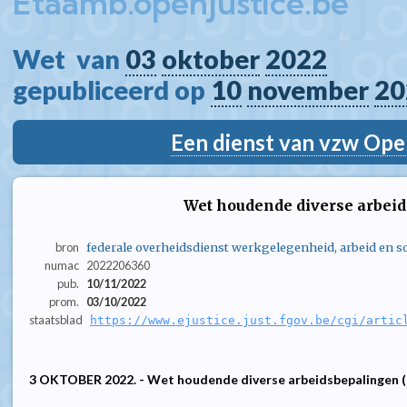
Etaamb.openjustice.be
Wet  van 
03
oktober
2022
gepubliceerd op 
10
november
20
Een dienst van vzw Ope
Wet houdende diverse arbei
bron
federale overheidsdienst werkgelegenheid, arbeid en so
numac
2022206360
pub.
10/11/2022
prom.
03/10/2022
staatsblad
https://www.ejustice.just.fgov.be/cgi/artic
3 OKTOBER 2022. - Wet houdende diverse arbeidsbepalingen (