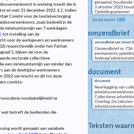
genaamd, houdende de
idsovereenkomst in werking treedt die in
3 oktober 2022 houde
k tot en met 31 december 2022. § 2. Indien
Opleidingsplannen
aritair Comité voor de textielverzorging
toon meer (48)
beidsovereenkomst, zoals bedoeld in de
t de minimumtermijn van 7 werkdagen
omzendbrief
5
tot instelling van de
racht voor de werkgevers en werknemers
omzendbrief van 18 mei 2
2) respectievelijk onder het Paritair
Omzendbrief nr. 736. 
graaf 1, blijven de voor de
permanente opleiding
federaal administrat
aarde sectorale collectieve
die een minimumtermijn van minder dan
document
s aan de deeltijdse werknemers
r 2022 van kracht en dit tot deze
document
ire comités:
Neerlegging van coll
arbeidsovereenkomst
Collectieve arbeidsb
onvoorziene noodzakelijkheid na
Overleg. De teksten 
arbeidsovereenkomsten
or wat betreft de bedienden die
Teksten waarn
assing wordt gemaakt van variabele