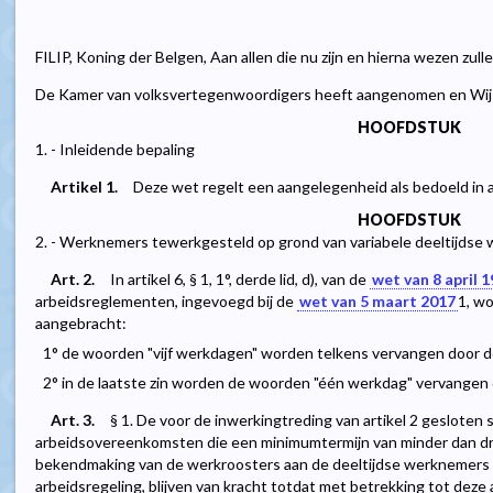
FILIP, Koning der Belgen, Aan allen die nu zijn en hierna wezen zul
De Kamer van volksvertegenwoordigers heeft aangenomen en Wij 
HOOFDSTUK
1. - Inleidende bepaling
Artikel 1.
Deze wet regelt een aangelegenheid als bedoeld in 
HOOFDSTUK
2. - Werknemers tewerkgesteld op grond van variabele deeltijdse
Art. 2.
In artikel 6, § 1, 1°, derde lid, d), van de
wet van 8 april 
arbeidsreglementen, ingevoegd bij de
wet van 5 maart 2017
1
, w
aangebracht:
1° de woorden "vijf werkdagen" worden telkens vervangen door 
2° in de laatste zin worden de woorden "één werkdag" vervangen
Art. 3.
§ 1. De voor de inwerkingtreding van artikel 2 gesloten 
arbeidsovereenkomsten die een minimumtermijn van minder dan d
bekendmaking van de werkroosters aan de deeltijdse werknemers 
arbeidsregeling, blijven van kracht totdat met betrekking tot dez