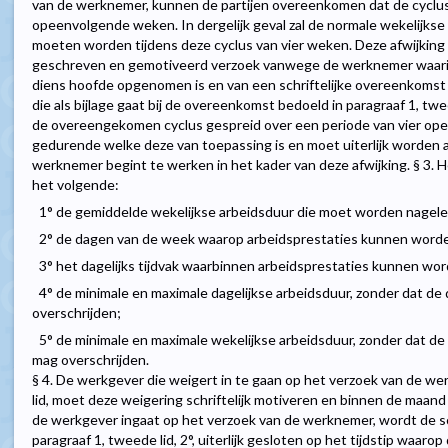
van de werknemer, kunnen de partijen overeenkomen dat de cyclus z
opeenvolgende weken. In dergelijk geval zal de normale wekelijks
moeten worden tijdens deze cyclus van vier weken. Deze afwijking
geschreven en gemotiveerd verzoek vanwege de werknemer waarin
diens hoofde opgenomen is en van een schriftelijke overeenkoms
die als bijlage gaat bij de overeenkomst bedoeld in paragraaf 1, t
de overeengekomen cyclus gespreid over een periode van vier op
gedurende welke deze van toepassing is en moet uiterlijk worden 
werknemer begint te werken in het kader van deze afwijking. § 3.
het volgende:
1° de gemiddelde wekelijkse arbeidsduur die moet worden nagele
2° de dagen van de week waarop arbeidsprestaties kunnen worde
3° het dagelijks tijdvak waarbinnen arbeidsprestaties kunnen wo
4° de minimale en maximale dagelijkse arbeidsduur, zonder dat de
overschrijden;
5° de minimale en maximale wekelijkse arbeidsduur, zonder dat de
mag overschrijden.
§ 4. De werkgever die weigert in te gaan op het verzoek van de wer
lid, moet deze weigering schriftelijk motiveren en binnen de maan
de werkgever ingaat op het verzoek van de werknemer, wordt de sc
paragraaf 1, tweede lid, 2°, uiterlijk gesloten op het tijdstip waa