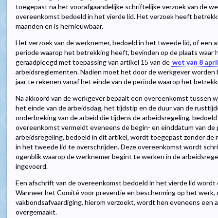
toegepast na het voorafgaandelijke schriftelijke verzoek van de w
overeenkomst bedoeld in het vierde lid. Het verzoek heeft betrek
maanden en is hernieuwbaar.
Het verzoek van de werknemer, bedoeld in het tweede lid, of een a
periode waarop het betrekking heeft, bevinden op de plaats waar
geraadpleegd met toepassing van artikel 15 van de
wet van 8 apri
arbeidsreglementen. Nadien moet het door de werkgever worden 
jaar te rekenen vanaf het einde van de periode waarop het betrekk
Na akkoord van de werkgever bepaalt een overeenkomst tussen 
het einde van de arbeidsdag, het tijdstip en de duur van de rustti
onderbreking van de arbeid die tijdens de arbeidsregeling, bedoeld in
overeenkomst vermeldt eveneens de begin- en einddatum van de
arbeidsregeling, bedoeld in dit artikel, wordt toegepast zonder d
in het tweede lid te overschrijden. Deze overeenkomst wordt schrif
ogenblik waarop de werknemer begint te werken in de arbeidsregeli
ingevoerd.
Een afschrift van de overeenkomst bedoeld in het vierde lid word
Wanneer het Comité voor preventie en bescherming op het werk, of
vakbondsafvaardiging, hierom verzoekt, wordt hen eveneens een a
overgemaakt.