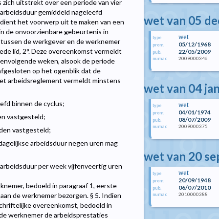
ich uitstrekt over een periode van vier
e arbeidsduur gemiddeld nageleefd
wet van 05 d
 dient het voorwerp uit te maken van een
 de onvoorzienbare gebeurtenis in
wet
type
t tussen de werkgever en de werknemer
05/12/1968
prom.
weede lid, 2°. Deze overeenkomst vermeldt
22/05/2009
pub.
2009000346
numac
eenvolgende weken, alsook de periode
afgesloten op het ogenblik dat de
 Het arbeidsreglement vermeldt minstens
wet van 04 ja
efd binnen de cyclus;
wet
type
04/01/1974
prom.
n vastgesteld;
08/07/2009
pub.
2009000375
numac
rden vastgesteld;
 dagelijkse arbeidsduur negen uren mag
wet van 20 s
 arbeidsduur per week vijfenveertig uren
wet
type
20/09/1948
prom.
knemer, bedoeld in paragraaf 1, eerste
06/07/2010
pub.
2010000388
d aan de werknemer bezorgen. § 5. Indien
numac
hriftelijke overeenkomst, bedoeld in
rop de werknemer de arbeidsprestaties