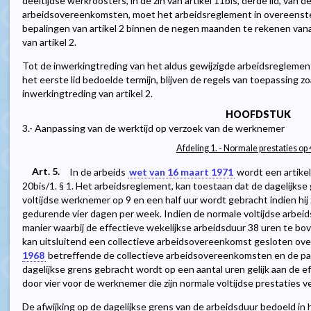
deeltijdse werkroosters, in de zin van artikel 11bis, derde lid, van d
arbeidsovereenkomsten, moet het arbeidsreglement in overeens
bepalingen van artikel 2 binnen de negen maanden te rekenen van
van artikel 2.
Tot de inwerkingtreding van het aldus gewijzigde arbeidsreglement, 
het eerste lid bedoelde termijn, blijven de regels van toepassing zo
inwerkingtreding van artikel 2.
HOOFDSTUK
3.- Aanpassing van de werktijd op verzoek van de werknemer
Afdeling 1. - Normale prestaties op
Art. 5.
In de arbeids
wet van 16 maart 1971
wordt een artikel
20bis/1. § 1. Het arbeidsreglement, kan toestaan dat de dagelijkse
voltijdse werknemer op 9 en een half uur wordt gebracht indien hij z
gedurende vier dagen per week. Indien de normale voltijdse arbeid
manier waarbij de effectieve wekelijkse arbeidsduur 38 uren te b
kan uitsluitend een collectieve arbeidsovereenkomst gesloten o
1968
betreffende de collectieve arbeidsovereenkomsten en de par
dagelijkse grens gebracht wordt op een aantal uren gelijk aan de e
door vier voor de werknemer die zijn normale voltijdse prestaties 
De afwijking op de dagelijkse grens van de arbeidsduur bedoeld in 