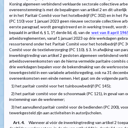
Koning algemeen verbindend verklaarde sectorale collectieve arbe
overeenstemming is met de bepalingen van artikel 2 en dit uiterlij
er in het Paritair Comité voor het hotelbedrijf (PC 302) en in het P
(PC 110) voor 1 januari 2023 geen nieuwe sectorale collectieve ar
eerste paragraaf, wordt geregistreerd en in werking treedt, word
bepaald in artikel 6, § 1, 1°, derde lid, d), van de
wet van 8 april 196
arbeidsreglementen, vanaf 1 januari 2023 op drie werkdagen geb
ressorterend onder het Paritair Comité voor het hotelbedrijf (PC 30
Comité voor de textielverzorging (PC 110). § 3. In afwijking van para
inwerkingtreding van artikel 2 gesloten algemeen verbindend verkl
arbeidsovereenkomsten van de hierna vermelde paritaire comités 
drie werkdagen bepalen voor de bekendmaking van de werkrooster
tewerkgesteld in een variabele arbeidsregeling, ook na 31 decembe
overeenkomsten een einde nemen. Het gaat om de volgende parita
1) het paritair comité voor het tuinbouwbedrijf (PC 145);
2) het paritair comité voor de schoonmaak (PC 121), in geval van 
instemming van de werknemer;
3) het aanvullend paritair comité voor de bedienden (PC 200), vo
tewerkgesteld zijn aan activiteiten in autorijscholen.
Art. 4.
Wanneer al vóór de inwerkingtreding van artikel 2 toep