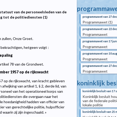
programmawe
t statuut van de personeelsleden van de
programmawet van 27 de
 tot de politiediensten (1)
Programmawet (1)
programmawet van 22 de
Programmawet
n zullen, Onze Groet.
programmawet van 17 jun
Programmawet
ekrachtigen, hetgeen volgt :
programmawet van 10 aug
epaling
Programmawet
artikel 78 van de Grondwet.
programmawet van 27 de
Programmawet
mber 1957 op de rijkswacht
957 op de rijkswacht, van kracht gebleven
koninklijk bes
 afwijking van artikel 1, § 2, derde lid, van
soneel van het operationeel korps van
koninklijk besluit van 17
Koninklijk besluit h
litiediensten die overgaan naar het
van de federale polit
 de hoedanigheid hadden van officier van
lokale politie
cier van gerechtelijke politie, hulpofficier
koninklijk besluit van 21
aarin zij zijn ingeschaald. »