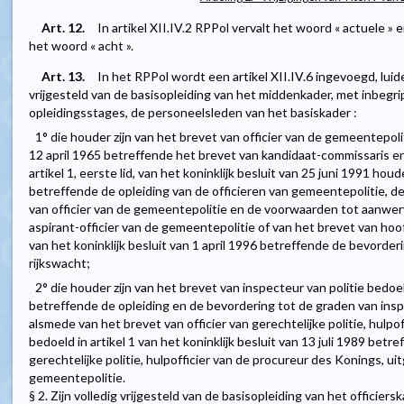
Art. 12.
In artikel XII.IV.2 RPPol vervalt het woord « actuele »
het woord « acht ».
Art. 13.
In het RPPol wordt een artikel XII.IV.6 ingevoegd, luidend
vrijgesteld van de basisopleiding van het middenkader, met inbeg
opleidingsstages, de personeelsleden van het basiskader :
1° die houder zijn van het brevet van officier van de gemeentepolit
12 april 1965 betreffende het brevet van kandidaat-commissaris en 
artikel 1, eerste lid, van het koninklijk besluit van 25 juni 1991 
betreffende de opleiding van de officieren van gemeentepolitie, 
van officier van de gemeentepolitie en de voorwaarden tot aanwer
aspirant-officier van de gemeentepolitie of van het brevet van hoofd
van het koninklijk besluit van 1 april 1996 betreffende de bevorderi
rijkswacht;
2° die houder zijn van het brevet van inspecteur van politie bedoeld
betreffende de opleiding en de bevordering tot de graden van insp
alsmede van het brevet van officier van gerechtelijke politie, hulpo
bedoeld in artikel 1 van het koninklijk besluit van 13 juli 1989 betr
gerechtelijke politie, hulpofficier van de procureur des Konings, u
gemeentepolitie.
§ 2. Zijn volledig vrijgesteld van de basisopleiding van het officier