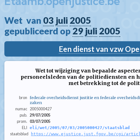
Etaamb.openjustice.be
Wet  van 
03
juli
2005
gepubliceerd op 
29
juli
2005
Een dienst van vzw Ope
Wet tot wijziging van bepaalde aspecten
personeelsleden van de politiediensten en 
met betrekking tot de poli
bron
federale overheidsdienst justitie en federale overheids
zaken
numac
2005000427
pub.
29/07/2005
prom.
03/07/2005
ELI
eli/wet/2005/07/03/2005000427/staatsblad
staatsblad
https://www.ejustice.just.fgov.be/cgi/artic