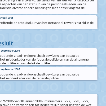
 uitvoering van artikel 45, derde lid, van de wet van 3 juli 2005 tot
de aspecten van het statuut van de personeelsleden van de
oudende diverse andere bepalingen met betrekking tot de
januari 2006
etreffende de arbeidsduur van het personeel tewerkgesteld in de
esluit
22 september 2005
 houdende graad- en loonschaaltoewijzing aan bepaalde
het middenkader van de federale politie en van de algemene
ale politie en van de lokale politie
10 september 2007
 houdende graad- en loonschaaltoewijzing aan bepaalde
het middenkader van de federale politie
 nr. 9/2006 van 18 januari 2006 Rolnummers 3797, 3798, 3799,
n zake : de vorderingen tot gedeeltelijke schorsing van de wet