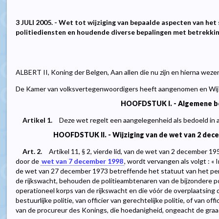
3 JULI 2005. - Wet tot wijziging van bepaalde aspecten van he
politiediensten en houdende diverse bepalingen met betrekking
ALBERT II, Koning der Belgen, Aan allen die nu zijn en hierna weze
De Kamer van volksvertegenwoordigers heeft aangenomen en Wij b
HOOFDSTUK I. - Algemene b
Artikel 1.
Deze wet regelt een aangelegenheid als bedoeld in 
HOOFDSTUK II. - Wijziging van de wet van 2 dece
Art. 2.
Artikel 11, § 2, vierde lid, van de wet van 2 december 1
door de
wet van 7 december 1998
, wordt vervangen als volgt : « In
de wet van 27 december 1973 betreffende het statuut van het per
de rijkswacht, behouden de politieambtenaren van de bijzondere po
operationeel korps van de rijkswacht en die vóór de overplaatsing
bestuurlijke politie, van officier van gerechtelijke politie, of van offi
van de procureur des Konings, die hoedanigheid, ongeacht de graad w