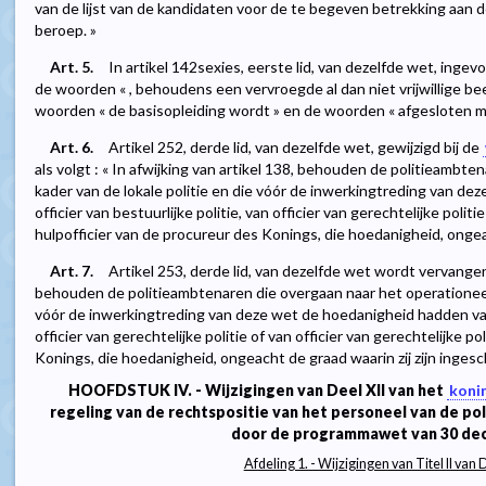
van de lijst van de kandidaten voor de te begeven betrekking aan d
beroep. »
Art. 5.
In artikel 142sexies, eerste lid, van dezelfde wet, ingev
de woorden « , behoudens een vervroegde al dan niet vrijwillige be
woorden « de basisopleiding wordt » en de woorden « afgesloten 
Art. 6.
Artikel 252, derde lid, van dezelfde wet, gewijzigd bij de
als volgt : « In afwijking van artikel 138, behouden de politieambt
kader van de lokale politie en die vóór de inwerkingtreding van d
officier van bestuurlijke politie, van officier van gerechtelijke politie
hulpofficier van de procureur des Konings, die hoedanigheid, ongeac
Art. 7.
Artikel 253, derde lid, van dezelfde wet wordt vervangen a
behouden de politieambtenaren die overgaan naar het operationeel 
vóór de inwerkingtreding van deze wet de hoedanigheid hadden van o
officier van gerechtelijke politie of van officier van gerechtelijke po
Konings, die hoedanigheid, ongeacht de graad waarin zij zijn ingesc
HOOFDSTUK IV. - Wijzigingen van Deel XII van het
konin
regeling van de rechtspositie van het personeel van de pol
door de programmawet van 30 de
Afdeling 1. - Wijzigingen van Titel II van 