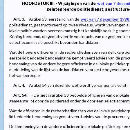
HOOFDSTUK III. - Wijzigingen van de
wet van 7 decem
geïntegreerde politiedienst, gestructure
Art. 3.
Artikel 53, eerste lid, van de
wet van 7 december 1998
politiedienst, gestructureerd op twee niveaus, wordt vervangen als
lokale politie worden overeenkomstig het koninklijk besluit genome
Koning benoemd, op gemotiveerde voordracht van de gemeente- of 
selectiecommissie geschikt bevonden kandidaten.
Wat de hogere officieren in de recherchediensten van de lokale pol
eerste lid bedoelde benoeming na gemotiveerd advies van de procu
benoeming van de andere hogere officieren in de lokale politieko
mededeling van de lijst van de kandidaten voor de te begeven betr
hof van beroep. »
Art. 4.
Artikel 54 van dezelfde wet wordt vervangen als volgt : 
Art. 54.
- De niet in artikel 53 bedoelde officieren van de loka
gemeente- of door de politieraad onder de door een selectiecomm
Wat de officieren in de recherchediensten van de lokale politiekor
lid bedoelde benoeming na gemotiveerd advies van de procureur-ge
De benoeming van de andere officieren in de lokale politiekorpse