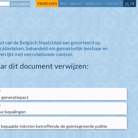
-
-
-
-
PRIVÉLEVEN
RSS
ABOUT
WEB LOG
CONTACT
NL
FR
ud van de Belgisch Staatsblad aan gesorteerd op
icatiedatum, behandeld om gemakkelijk leesbaar en
verrijkt met een relationele context.
aar dit document verwijzen:
5
 generatiepact
5
se bepalingen
n bepaalde teksten betreffende de geïntegreerde politie