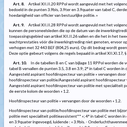
Art. 8.
Artikel XII.II.20 RPPol wordt aangevuld met het volgend
bedoeld in de punten 3.9bis, 3.9ter en 3.9quater van tabel C, derd
hoedanigheid van officier van bestuurlijke politie. »
Art. 9.
Artikel XII.II.28 RPPol wordt aangevuld met het volgende
kunnen de personeelsleden die op de datum van de inwerkingtredin
toepassingsgebied van artikel XII.II.26 vallen en die het in het 
wachtprestaties vóór die inwerkingtreding niet genoten, ervoor o
verhogen met 32 443 BEF (804,25 euro). Op dit bedrag wordt geen
Deze optie gebeurt volgens de regels bepaald in artikel XII.XI.17, § 2,
Art. 10.
In de tabellen B en C van bijlage 11 RPPol worden de v
tabel B vervallen de punten 3.5, 3.8 en 3.9; 2° in tabel C worden in
Aangesteld aspirant hoofdinspecteur van politie » vervangen door
hoofdinspecteur van politie/Aangesteld aspirant hoofdinspecteur va
Aangesteld aspirant hoofdinspecteur van politie met specialiteit po
de eerste kolom de woorden « 1.2.
Hoofdinspecteur van politie » vervangen door de woorden « 1.2.
Hoofdinspecteur van politie/hoofdinspecteur van politie met bijzo
politie met specialiteit politieassistent** »; 4° in tabel C worden i
en 3.9quater ingevoegd, luidende : « 3.9bis. - Onderluchthavenmeest