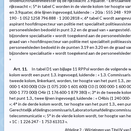
onderluchthavenmeester bij de rijkswacht 3.9quater. - Eerstaanw
rijkswacht »; 5° in tabel C worden in de vierde kolom ter hoogte van
en 3.9quater, drie lijnen ingevoegd, luidende : « 20/a : 555 248 - 9
190 - 1 052 1258 796 888 - 1 200 2818 »; 6° tabel C wordt aangevuld
aspirant hoofdinspecteur van politie met specialiteit politieassis
personeelsleden bedoeld in punt 3.2 en de graad van « aangesteld 
bijzondere specialisatie » wordt toegekend aan de personeelsleden
graad van « hoofdinspecteur van politie met specialiteit politieas
personeelsleden bedoeld in de punten 3.19 en 3.20 en de graad van
bijzondere specialisatie » wordt toegekend aan de personeelsleden
»
Art. 11.
In tabel D1 van bijlage 11 RPPol worden de volgende wi
kolom wordt een punt 1.3. ingevoegd, luidende : « 1.3. Commissaris v
tweede kolom, linkerkant, worden, ter hoogte van het punt 1.3., zes
000-1 430 000) O2ir (1 075 200-1 601 600) O3 (1 000 000-1 600 00
000-1 773 000) O4ir (1 176 600-1 879 380) »; 3° in de tweede kolo
het punt 1.3., twee lijnen ingevoegd, luidende : « O4bis (1 240 000
»; 4° in de derde kolom wordt, ter hoogte van het punt 1.3., een pun
Gerechtelijk afdelingscommissaris/Laboratoriumafdelingscommissa
telecommunicatie »; 5° in de vierde kolom wordt, ter hoogte van het 
« 1C : 1 226 247 - 1 753 61313 ».
Afdeling 2. - Wijzigingen van Titel IV van 