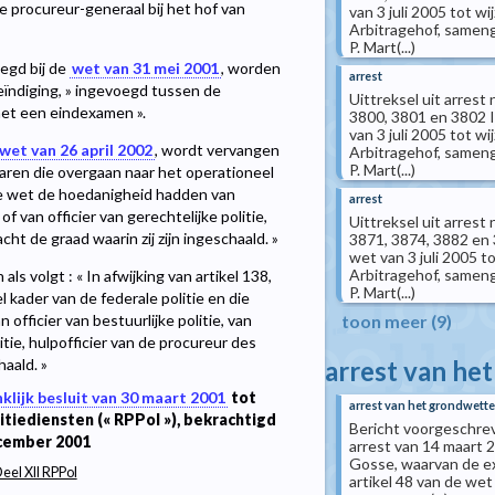
e procureur-generaal bij het hof van
van 3 juli 2005 tot w
Arbitragehof, samenge
P. Mart(...)
oegd bij de
wet van 31 mei 2001
, worden
arrest
eïndiging, » ingevoegd tussen de
Uittreksel uit arres
met een eindexamen ».
3800, 3801 en 3802 I
van 3 juli 2005 tot w
wet van 26 april 2002
, wordt vervangen
Arbitragehof, samenge
P. Mart(...)
enaren die overgaan naar het operationeel
eze wet de hoedanigheid hadden van
arrest
 of van officier van gerechtelijke politie,
Uittreksel uit arres
ht de graad waarin zij zijn ingeschaald. »
3871, 3874, 3882 en 3
wet van 3 juli 2005 t
Arbitragehof, samenge
ls volgt : « In afwijking van artikel 138,
P. Mart(...)
kader van de federale politie en die
fficier van bestuurlijke politie, van
toon meer (9)
litie, hulpofficier van de procureur des
haald. »
arrest van he
klijk besluit van 30 maart 2001
tot
arrest van het grondwettel
itiediensten (« RPPol »), bekrachtigd
Bericht voorgeschreve
cember 2001
arrest van 14 maart 
Gosse, waarvan de exp
Deel XII RPPol
artikel 48 van de wet