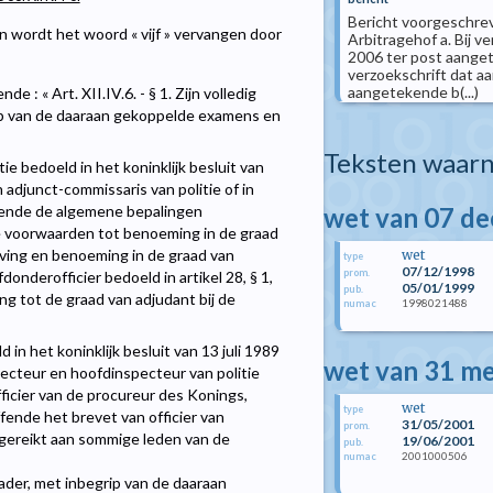
Bericht voorgeschreve
 en wordt het woord « vijf » vervangen door
Arbitragehof a. Bij v
2006 ter post aangete
verzoekschrift dat aa
aangetekende b(...)
e : « Art. XII.IV.6. - § 1. Zijn volledig
rip van de daaraan gekoppelde examens en
Teksten waarn
ie bedoeld in het koninklijk besluit van
adjunct-commissaris van politie of in
wet van 07 d
houdende de algemene bepalingen
de voorwaarden tot benoeming in de graad
ving en benoeming in de graad van
wet
type
07/12/1998
prom.
onderofficier bedoeld in artikel 28, § 1,
05/01/1999
pub.
ng tot de graad van adjudant bij de
1998021488
numac
 in het koninklijk besluit van 13 juli 1989
wet van 31 me
ecteur en hoofdinspecteur van politie
fficier van de procureur des Konings,
wet
type
effende het brevet van officier van
31/05/2001
prom.
itgereikt aan sommige leden van de
19/06/2001
pub.
2001000506
numac
skader, met inbegrip van de daaraan