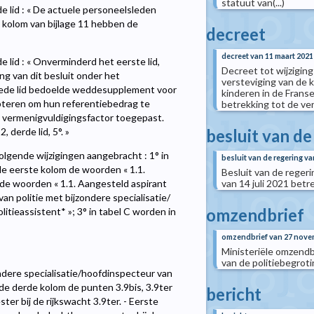
statuut van(...)
e lid : « De actuele personeelsleden
e kolom van bijlage 11 hebben de
decreet
decreet van 11 maart 2021
 lid : « Onverminderd het eerste lid,
Decreet tot wijzigin
g van dit besluit onder het
versteviging van de 
tweede lid bedoelde weddesupplement voor
kinderen in de Fran
pteren om hun referentiebedrag te
betrekking tot de v
 vermenigvuldigingsfactor toegepast.
besluit van d
 derde lid, 5°. »
olgende wijzigingen aangebracht : 1° in
besluit van de regering 
 de eerste kolom de woorden « 1.1.
Besluit van de reger
van 14 juli 2021 betr
 de woorden « 1.1. Aangesteld aspirant
n politie met bijzondere specialisatie/
omzendbrief
litieassistent* »; 3° in tabel C worden in
omzendbrief van 27 nove
Ministeriële omzendb
van de politiebegrot
ndere specialisatie/hoofdinspecteur van
n de derde kolom de punten 3.9bis, 3.9ter
bericht
er bij de rijkswacht 3.9ter. - Eerste