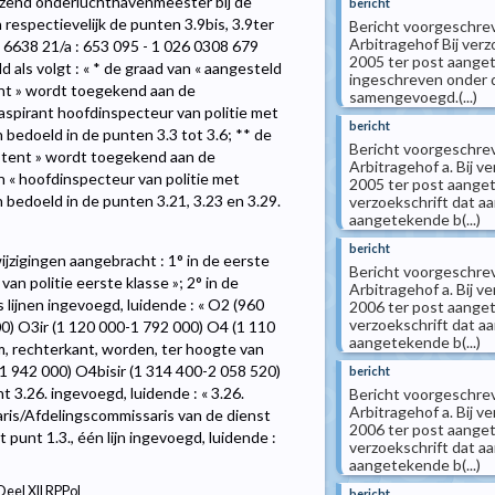
ezend onderluchthavenmeester bij de
bericht
 respectievelijk de punten 3.9bis, 3.9ter
Bericht voorgeschreve
Arbitragehof Bij verz
39 6638 21/a : 653 095 - 1 026 0308 679
2005 ter post aangete
 als volgt : « * de graad van « aangesteld
ingeschreven onder 
tent » wordt toegekend aan de
samengevoegd.(...)
aspirant hoofdinspecteur van politie met
bericht
 bedoeld in de punten 3.3 tot 3.6; ** de
Bericht voorgeschreve
sistent » wordt toegekend aan de
Arbitragehof a. Bij v
 « hoofdinspecteur van politie met
2005 ter post aangete
 bedoeld in de punten 3.21, 3.23 en 3.29.
verzoekschrift dat aa
aangetekende b(...)
bericht
jzigingen aangebracht : 1° in de eerste
Bericht voorgeschreve
an politie eerste klasse »; 2° in de
Arbitragehof a. Bij v
 lijnen ingevoegd, luidende : « O2 (960
2006 ter post aangete
verzoekschrift dat aa
0) O3ir (1 120 000-1 792 000) O4 (1 110
aangetekende b(...)
m, rechterkant, worden, ter hoogte van
-1 942 000) O4bisir (1 314 400-2 058 520)
bericht
t 3.26. ingevoegd, luidende : « 3.26.
Bericht voorgeschreve
Arbitragehof a. Bij v
ris/Afdelingscommissaris van de dienst
2006 ter post aangete
punt 1.3., één lijn ingevoegd, luidende :
verzoekschrift dat aa
aangetekende b(...)
Deel XII RPPol
bericht