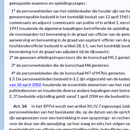
gekoppelde examens en opleidingsstages :
1° de personeelsleden van het middenkader die houder zijn van he
gemeentepolitie bedoeld in het koninklijk besluit van 12 april 196
commissaris en adjunct-commissaris van politie of in artikel 1, eerste
1991 houdende de algemene bepalingen betreffende de opleiding v
de voorwaarden tot benoeming in de graad van officier van de ge
aanwerving en benoeming in de graad van aspirant-officier van de 
hoofdonderofficier bedoeld in artikel 28, § 1, van het koninklijk bes
bevordering tot de graad van adjudant bij de rijkswacht;
2° de gewezen afdelingsinspecteurs die de loonschaal M5.2 genie
3° de personeelsleden die de loonschaal M6 genieten;
4° de personeelsleden die de loonschaal M7 of M7bis genieten.
§ 3. De personeelsleden bedoeld in § 2 zijn vrijgesteld van de kader
van 26 april 2002
houdende de essentiële elementen van het stat
politiediensten en houdende diverse andere bepalingen met betrekki
2, 3°, bedoelde vrijstelling geldt vanaf 1 april 2004 en die bedoeld in 
Art. 14.
In het RPPol wordt een artikel XII.IV.7 ingevoegd, luiden
personeelsleden van het basiskader die, op de datum van de opricht
zijn aangewezen voor een betrekking in een opsporings- en recherch
voor de duur van die aanwijzing, op hun vraag en mits het volgen 
hoedanigheid van officier van gerechtelijke politie, hulpofficier va