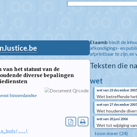
Etaamb
biedt de inho
nJustice.be
afkondigings- en publ
afprintbaar te zijn, en 
Teksten die n
 van het statuut van de
houdende diverse bepalingen
wet
tiediensten
wet van 23 december 200
dienst binnenlandse
Wet betreffende het
wet van 27 december 200
Wet houdende diver
wet van 20 juni 2006
Wet tot wijziging va
le_body(...)
toon meer (24)