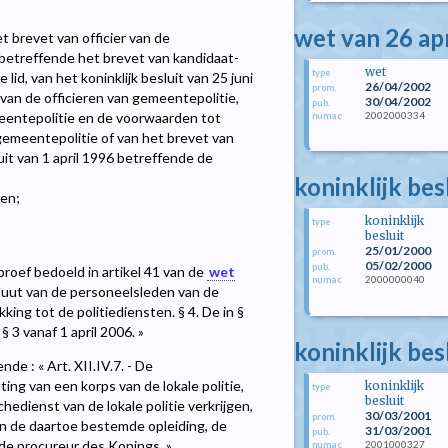
wet van 26 ap
t brevet van officier van de
5 betreffende het brevet van kandidaat-
wet
type
 lid, van het koninklijk besluit van 25 juni
26/04/2002
prom.
an de officieren van gemeentepolitie,
30/04/2002
pub.
2002000334
meentepolitie en de voorwaarden tot
numac
gemeentepolitie of van het brevet van
luit van 1 april 1996 betreffende de
koninklijk bes
ten;
koninklijk
type
besluit
25/01/2000
prom.
05/02/2000
pub.
proef bedoeld in artikel 41 van de
wet
2000000040
numac
uut van de personeelsleden van de
ng tot de politiediensten. § 4. De in §
§ 3 vanaf 1 april 2006. »
koninklijk bes
de : « Art. XII.IV.7. - De
ing van een korps van de lokale politie,
koninklijk
type
besluit
edienst van de lokale politie verkrijgen,
30/03/2001
prom.
van de daartoe bestemde opleiding, de
31/03/2001
pub.
n de procureur des Konings. »
2001000327
numac