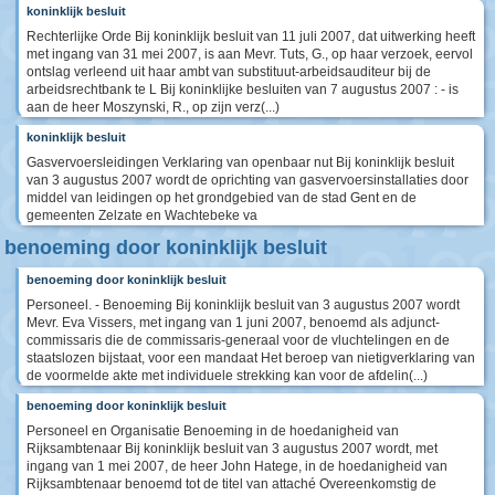
koninklijk besluit
Rechterlijke Orde Bij koninklijk besluit van 11 juli 2007, dat uitwerking heeft
met ingang van 31 mei 2007, is aan Mevr. Tuts, G., op haar verzoek, eervol
ontslag verleend uit haar ambt van substituut-arbeidsauditeur bij de
arbeidsrechtbank te L Bij koninklijke besluiten van 7 augustus 2007 : - is
aan de heer Moszynski, R., op zijn verz(...)
koninklijk besluit
Gasvervoersleidingen Verklaring van openbaar nut Bij koninklijk besluit
van 3 augustus 2007 wordt de oprichting van gasvervoersinstallaties door
middel van leidingen op het grondgebied van de stad Gent en de
gemeenten Zelzate en Wachtebeke va
benoeming door koninklijk besluit
benoeming door koninklijk besluit
Personeel. - Benoeming Bij koninklijk besluit van 3 augustus 2007 wordt
Mevr. Eva Vissers, met ingang van 1 juni 2007, benoemd als adjunct-
commissaris die de commissaris-generaal voor de vluchtelingen en de
staatslozen bijstaat, voor een mandaat Het beroep van nietigverklaring van
de voormelde akte met individuele strekking kan voor de afdelin(...)
benoeming door koninklijk besluit
Personeel en Organisatie Benoeming in de hoedanigheid van
Rijksambtenaar Bij koninklijk besluit van 3 augustus 2007 wordt, met
ingang van 1 mei 2007, de heer John Hatege, in de hoedanigheid van
Rijksambtenaar benoemd tot de titel van attaché Overeenkomstig de