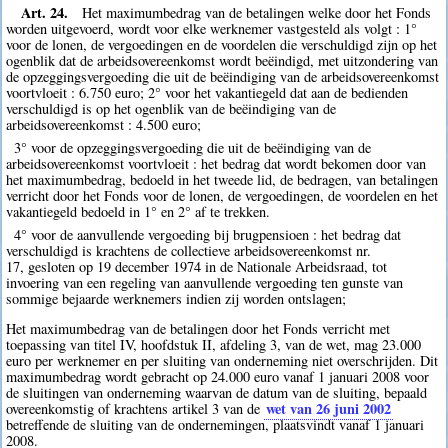
Art. 24.
Het maximumbedrag van de betalingen welke door het Fonds
worden uitgevoerd, wordt voor elke werknemer vastgesteld als volgt : 1°
voor de lonen, de vergoedingen en de voordelen die verschuldigd zijn op het
ogenblik dat de arbeidsovereenkomst wordt beëindigd, met uitzondering van
de opzeggingsvergoeding die uit de beëindiging van de arbeidsovereenkomst
voortvloeit : 6.750 euro; 2° voor het vakantiegeld dat aan de bedienden
verschuldigd is op het ogenblik van de beëindiging van de
arbeidsovereenkomst : 4.500 euro;
3° voor de opzeggingsvergoeding die uit de beëindiging van de
arbeidsovereenkomst voortvloeit : het bedrag dat wordt bekomen door van
het maximumbedrag, bedoeld in het tweede lid, de bedragen, van betalingen
verricht door het Fonds voor de lonen, de vergoedingen, de voordelen en het
vakantiegeld bedoeld in 1° en 2° af te trekken.
4° voor de aanvullende vergoeding bij brugpensioen : het bedrag dat
verschuldigd is krachtens de collectieve arbeidsovereenkomst nr.
17, gesloten op 19 december 1974 in de Nationale Arbeidsraad, tot
invoering van een regeling van aanvullende vergoeding ten gunste van
sommige bejaarde werknemers indien zij worden ontslagen;
Het maximumbedrag van de betalingen door het Fonds verricht met
toepassing van titel IV, hoofdstuk II, afdeling 3, van de wet, mag 23.000
euro per werknemer en per sluiting van onderneming niet overschrijden. Dit
maximumbedrag wordt gebracht op 24.000 euro vanaf 1 januari 2008 voor
de sluitingen van onderneming waarvan de datum van de sluiting, bepaald
wet van 26 juni 2002
overeenkomstig of krachtens artikel 3 van de
betreffende de sluiting van de ondernemingen, plaatsvindt vanaf 1 januari
2008.