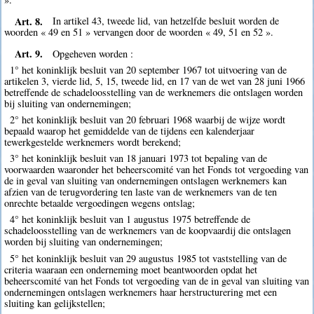
Art. 8.
In artikel 43, tweede lid, van hetzelfde besluit worden de
woorden « 49 en 51 » vervangen door de woorden « 49, 51 en 52 ».
Art. 9.
Opgeheven worden :
1° het koninklijk besluit van 20 september 1967 tot uitvoering van de
artikelen 3, vierde lid, 5, 15, tweede lid, en 17 van de wet van 28 juni 1966
betreffende de schadeloosstelling van de werknemers die ontslagen worden
bij sluiting van ondernemingen;
2° het koninklijk besluit van 20 februari 1968 waarbij de wijze wordt
bepaald waarop het gemiddelde van de tijdens een kalenderjaar
tewerkgestelde werknemers wordt berekend;
3° het koninklijk besluit van 18 januari 1973 tot bepaling van de
voorwaarden waaronder het beheerscomité van het Fonds tot vergoeding van
de in geval van sluiting van ondernemingen ontslagen werknemers kan
afzien van de terugvordering ten laste van de werknemers van de ten
onrechte betaalde vergoedingen wegens ontslag;
4° het koninklijk besluit van 1 augustus 1975 betreffende de
schadeloosstelling van de werknemers van de koopvaardij die ontslagen
worden bij sluiting van ondernemingen;
5° het koninklijk besluit van 29 augustus 1985 tot vaststelling van de
criteria waaraan een onderneming moet beantwoorden opdat het
beheerscomité van het Fonds tot vergoeding van de in geval van sluiting van
ondernemingen ontslagen werknemers haar herstructurering met een
sluiting kan gelijkstellen;