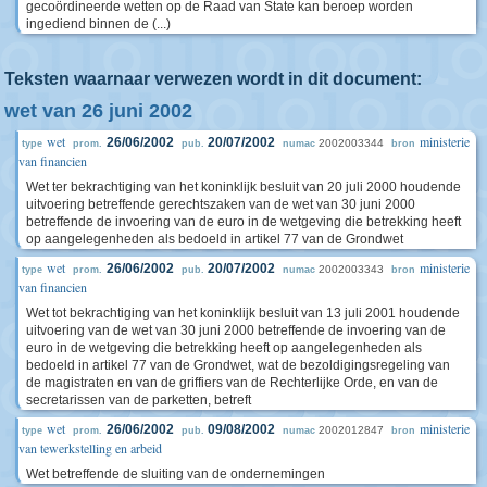
gecoördineerde wetten op de Raad van State kan beroep worden
ingediend binnen de (...)
Teksten waarnaar verwezen wordt in dit document:
wet van 26 juni 2002
wet
ministerie
26/06/2002
20/07/2002
2002003344
type
prom.
pub.
numac
bron
van financien
Wet ter bekrachtiging van het koninklijk besluit van 20 juli 2000 houdende
uitvoering betreffende gerechtszaken van de wet van 30 juni 2000
betreffende de invoering van de euro in de wetgeving die betrekking heeft
op aangelegenheden als bedoeld in artikel 77 van de Grondwet
wet
ministerie
26/06/2002
20/07/2002
2002003343
type
prom.
pub.
numac
bron
van financien
Wet tot bekrachtiging van het koninklijk besluit van 13 juli 2001 houdende
uitvoering van de wet van 30 juni 2000 betreffende de invoering van de
euro in de wetgeving die betrekking heeft op aangelegenheden als
bedoeld in artikel 77 van de Grondwet, wat de bezoldigingsregeling van
de magistraten en van de griffiers van de Rechterlijke Orde, en van de
secretarissen van de parketten, betreft
wet
ministerie
26/06/2002
09/08/2002
2002012847
type
prom.
pub.
numac
bron
van tewerkstelling en arbeid
Wet betreffende de sluiting van de ondernemingen