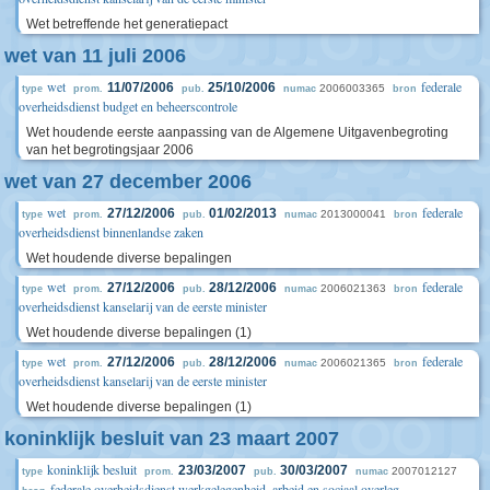
Wet betreffende het generatiepact
wet van 11 juli 2006
wet
federale
11/07/2006
25/10/2006
2006003365
type
prom.
pub.
numac
bron
overheidsdienst budget en beheerscontrole
Wet houdende eerste aanpassing van de Algemene Uitgavenbegroting
van het begrotingsjaar 2006
wet van 27 december 2006
wet
federale
27/12/2006
01/02/2013
2013000041
type
prom.
pub.
numac
bron
overheidsdienst binnenlandse zaken
Wet houdende diverse bepalingen
wet
federale
27/12/2006
28/12/2006
2006021363
type
prom.
pub.
numac
bron
overheidsdienst kanselarij van de eerste minister
Wet houdende diverse bepalingen (1)
wet
federale
27/12/2006
28/12/2006
2006021365
type
prom.
pub.
numac
bron
overheidsdienst kanselarij van de eerste minister
Wet houdende diverse bepalingen (1)
koninklijk besluit van 23 maart 2007
koninklijk besluit
23/03/2007
30/03/2007
2007012127
type
prom.
pub.
numac
federale overheidsdienst werkgelegenheid, arbeid en sociaal overleg