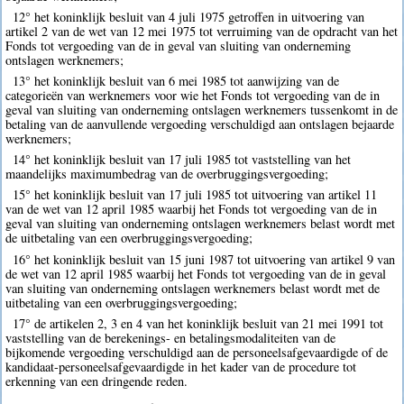
12° het koninklijk besluit van 4 juli 1975 getroffen in uitvoering van
artikel 2 van de wet van 12 mei 1975 tot verruiming van de opdracht van het
Fonds tot vergoeding van de in geval van sluiting van onderneming
ontslagen werknemers;
13° het koninklijk besluit van 6 mei 1985 tot aanwijzing van de
categorieën van werknemers voor wie het Fonds tot vergoeding van de in
geval van sluiting van onderneming ontslagen werknemers tussenkomt in de
betaling van de aanvullende vergoeding verschuldigd aan ontslagen bejaarde
werknemers;
14° het koninklijk besluit van 17 juli 1985 tot vaststelling van het
maandelijks maximumbedrag van de overbruggingsvergoeding;
15° het koninklijk besluit van 17 juli 1985 tot uitvoering van artikel 11
van de wet van 12 april 1985 waarbij het Fonds tot vergoeding van de in
geval van sluiting van onderneming ontslagen werknemers belast wordt met
de uitbetaling van een overbruggingsvergoeding;
16° het koninklijk besluit van 15 juni 1987 tot uitvoering van artikel 9 van
de wet van 12 april 1985 waarbij het Fonds tot vergoeding van de in geval
van sluiting van onderneming ontslagen werknemers belast wordt met de
uitbetaling van een overbruggingsvergoeding;
17° de artikelen 2, 3 en 4 van het koninklijk besluit van 21 mei 1991 tot
vaststelling van de berekenings- en betalingsmodaliteiten van de
bijkomende vergoeding verschuldigd aan de personeelsafgevaardigde of de
kandidaat-personeelsafgevaardigde in het kader van de procedure tot
erkenning van een dringende reden.