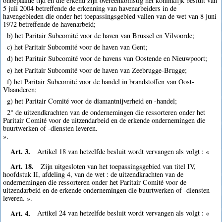
onbepaalde tijd en die erkend zijn overeenkomstig het koninklijk besluit van
5 juli 2004 betreffende de erkenning van havenarbeiders in de
havengebieden die onder het toepassingsgebied vallen van de wet van 8 juni
1972 betreffende de havenarbeid;
b) het Paritair Subcomité voor de haven van Brussel en Vilvoorde;
c) het Paritair Subcomité voor de haven van Gent;
d) het Paritair Subcomité voor de havens van Oostende en Nieuwpoort;
e) het Paritair Subcomité voor de haven van Zeebrugge-Brugge;
f) het Paritair Subcomité voor de handel in brandstoffen van Oost-
Vlaanderen;
g) het Paritair Comité voor de diamantnijverheid en -handel;
2° de uitzendkrachten van de ondernemingen die ressorteren onder het
Paritair Comité voor de uitzendarbeid en de erkende ondernemingen die
buurtwerken of -diensten leveren.
».
Art. 3.
Artikel 18 van hetzelfde besluit wordt vervangen als volgt : «
Art. 18.
Zijn uitgesloten van het toepassingsgebied van titel IV,
hoofdstuk II, afdeling 4, van de wet : de uitzendkrachten van de
ondernemingen die ressorteren onder het Paritair Comité voor de
uitzendarbeid en de erkende ondernemingen die buurtwerken of -diensten
leveren. ».
Art. 4.
Artikel 24 van hetzelfde besluit wordt vervangen als volgt : «