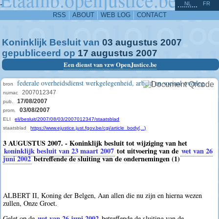
^
-
NL
FR
RSS
ABOUT
WEB LOG
CONTACT
Koninklijk Besluit van
03
augustus
2007
gepubliceerd op
17
augustus
2007
Een dienst van vzw OpenJustice.be
federale overheidsdienst werkgelegenheid, arbeid en sociaal overleg
bron
2007012347
numac
17/08/2007
pub.
03/08/2007
prom.
ELI
eli/besluit/2007/08/03/2007012347/staatsblad
staatsblad
https://www.ejustice.just.fgov.be/cgi/article_body(...)
3 AUGUSTUS 2007. - Koninklijk besluit tot wijziging van het
koninklijk besluit van 23 maart 2007
tot uitvoering van de
wet van 26
juni 2002
betreffende de sluiting van de ondernemingen (1)
ALBERT II, Koning der Belgen, Aan allen die nu zijn en hierna wezen
zullen, Onze Groet.
wet van 26 juni 2002
Gelet op de
betreffende de sluiting van de