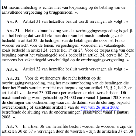
Dit maximumbedrag is echter niet van toepassing op de betaling van de
aanvullende vergoeding bij brugpensioen. ».
Art. 5.
Artikel 31 van hetzelfde besluit wordt vervangen als volgt : «
Art. 31.
Het maximumbedrag van de overbruggingsvergoeding is gelijk
aan het bedrag dat wordt bekomen door van het maximumbedrag zoals
bedoeld in artikel 32, de bedragen van de betalingen die door het Fonds
worden verricht voor de lonen, vergoedingen, voordelen en vakantiegeld
zoals bedoeld in artikel 24, eerste lid, 1° en 2°. Voor de toepassing van deze
bepaling omvat het vakantiegeld zoals bedoeld in artikel 24, eerste lid, 2°,
eveneens het vakantiegeld verschuldigd op de overbruggingsvergoeding. ».
Art. 6.
Artikel 32 van hetzelfde besluit wordt vervangen als volgt : «
Art. 32.
Voor de werknemers die recht hebben op de
overbruggingsvergoeding, mag het maximumbedrag van de betalingen die
door het Fonds worden verricht met toepassing van artikel 35, § 2, lid 2, en
artikel 41 van de wet 23.000 euro per werknemer niet overschrijden. Dit
maximumbedrag wordt gebracht op 24.000 euro vanaf 1 januari 2008 voor
de sluitingen van onderneming waarvan de datum van de sluiting, bepaald
wet van 26 juni 2002
overeenkomstig of krachtens artikel 3 van de
betreffende de sluiting van de ondernemingen, plaatsvindt vanaf 1 januari
2008. ».
Art. 7.
In artikel 36 van hetzelfde besluit worden de woorden « zijn de
artikelen 36 en 37 » vervangen door de woorden « zijn de artikelen 37 en 38
».