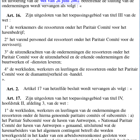
wet van 26 juni 2002
tot uitvoering van de
betreffende de sluiting van de
ondernemingen wordt vervangen als volgt : «
Art. 16.
Zijn uitgesloten van het toepassingsgebied van titel III van de
wet :
1° de werknemers die ressorteren onder het Paritair Comité voor het
havenbedrijf;
2° het varend personeel dat ressorteert onder het Paritair Comité voor de
zeevisserij;
3° de uitzendkrachten van de ondernemingen die ressorteren onder het
Paritair Comité voor de uitzendarbeid en de erkende ondernemingen die
buurtwerken of -diensten leveren;
4° de werklieden, werksters en leerlingen die ressorteren onder het Paritair
Comité voor de diamantnijverheid en -handel.
».
Art. 2.
Artikel 17 van hetzelfde besluit wordt vervangen als volgt : «
Art. 17.
Zijn uitgesloten van het toepassingsgebied van titel IV,
hoofdstuk II, afdeling 3, van de wet :
1° de werklieden, werksters en leerlingen van de ondernemingen die
ressorteren onder de hierna genoemde paritaire comités of subcomités : a)
het Paritair Subcomité voor de haven van Antwerpen, « Nationaal Paritair
Comité der haven van Antwerpen » genaamd, uitsluitend wat de
havenarbeiders van het algemeen contingent betreft die worden
tewerkgesteld in het kader van een arbeidsovereenkomst gesloten voor