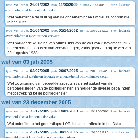
wet
federale
26/06/2002
11/08/2009
2009000500
type
prom.
pub.
numac
bron
overheidsdienst binnenlandse zaken
Wet betreffende de sluiting van de ondernemingen Officieuze coördinatie
in het Duits
wet
federale
26/06/2002
01/10/2002
2002014215
type
prom.
pub.
numac
bron
overheidsdienst mobiliteit en vervoer
Wet houdende wijziging van artikel 3bis van de wet van 3 november 1967
betreffende het loodsen van zeevaartuigen, zoals gewijzigd bij de wet van
30 augustus 1988
wet van 03 juli 2005
wet
federale
03/07/2005
29/07/2005
2005000427
type
prom.
pub.
numac
bron
overheidsdienst justitie en federale overheidsdienst binnenlandse zaken
Wet tot wijziging van bepaalde aspecten van het statuut van de
personeelsleden van de politiediensten en houdende diverse bepalingen
met betrekking tot de politiediensten
wet van 23 december 2005
wet
federale
23/12/2005
19/09/2013
2013000592
type
prom.
pub.
numac
bron
overheidsdienst binnenlandse zaken
Wet betreffende het generatiepact Officieuze coördinatie in het Duits
wet
federale
23/12/2005
30/12/2005
2005021175
type
prom.
pub.
numac
bron
overheidsdienst kanselarij van de eerste minister