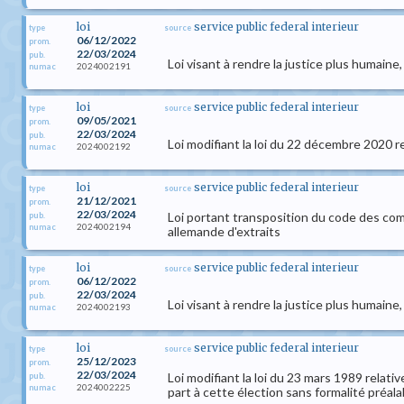
loi
service public federal interieur
type
source
06/12/2022
prom.
22/03/2024
pub.
Loi visant à rendre la justice plus humaine,
2024002191
numac
loi
service public federal interieur
type
source
09/05/2021
prom.
22/03/2024
pub.
Loi modifiant la loi du 22 décembre 2020 r
2024002192
numac
loi
service public federal interieur
type
source
21/12/2021
prom.
22/03/2024
Loi portant transposition du code des co
pub.
2024002194
numac
allemande d'extraits
loi
service public federal interieur
type
source
06/12/2022
prom.
22/03/2024
pub.
Loi visant à rendre la justice plus humaine,
2024002193
numac
loi
service public federal interieur
type
source
25/12/2023
prom.
22/03/2024
Loi modifiant la loi du 23 mars 1989 relati
pub.
2024002225
numac
part à cette élection sans formalité préala