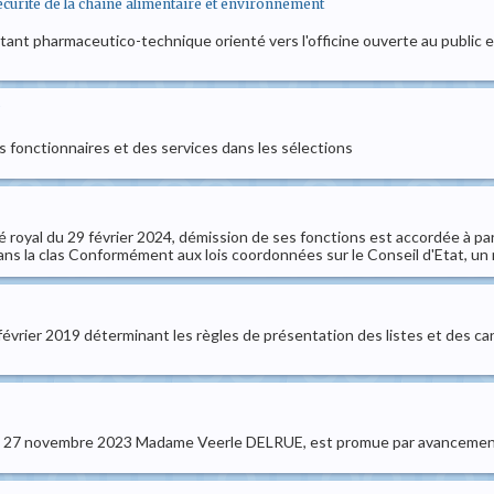
securite de la chaine alimentaire et environnement
istant pharmaceutico-technique orienté vers l'officine ouverte au public 
es fonctionnaires et des services dans les sélections
é royal du 29 février 2024, démission de ses fonctions est accordée à 
dans la clas Conformément aux lois coordonnées sur le Conseil d'Etat, un r
7 février 2019 déterminant les règles de présentation des listes et des c
du 27 novembre 2023 Madame Veerle DELRUE, est promue par avancement à 