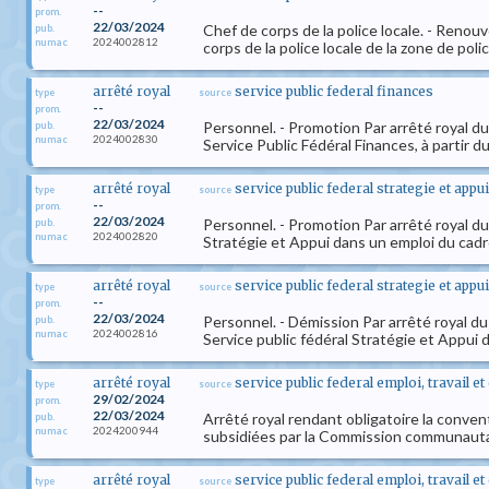
--
prom.
22/03/2024
Chef de corps de la police locale. - Ren
pub.
2024002812
numac
corps de la police locale de la zone de po
arrêté royal
service public federal finances
type
source
--
prom.
22/03/2024
Personnel. - Promotion Par arrêté royal d
pub.
2024002830
numac
Service Public Fédéral Finances, à partir d
arrêté royal
service public federal strategie et appui
type
source
--
prom.
22/03/2024
Personnel. - Promotion Par arrêté royal d
pub.
2024002820
numac
Stratégie et Appui dans un emploi du cadre
arrêté royal
service public federal strategie et appui
type
source
--
prom.
22/03/2024
Personnel. - Démission Par arrêté royal d
pub.
2024002816
numac
Service public fédéral Stratégie et Appui 
arrêté royal
service public federal emploi, travail e
type
source
29/02/2024
prom.
22/03/2024
Arrêté royal rendant obligatoire la conven
pub.
2024200944
numac
subsidiées par la Commission communautaire
arrêté royal
service public federal emploi, travail e
type
source