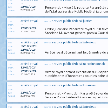
--
prom.
22/03/2024
Personnel. - Mise à la retraite Par arrêt
pub.
2024002672
numac
de l'Etat au Service Public Fédéral Econom
arrêté royal
service public federal justice
type
source
--
prom.
22/03/2024
Ordre judiciaire Par arrêté royal du 18 fév
pub.
2024002697
numac
Steeland M., avocat général près la Cour de
arrêté royal
service public federal interieur
type
source
05/10/2023
prom.
22/03/2024
pub.
Arrêté royal déterminant le périmètre du s
2024002719
numac
arrêté royal
service public federal securite sociale
type
source
12/03/2024
prom.
22/03/2024
Arrêté royal portant exécution du Chapitre 
pub.
2024002723
numac
suppléments d'honoraires pour les soins d
arrêté royal
service public federal finances
type
source
--
prom.
22/03/2024
Personnel. - Promotion Par arrêté royal d
pub.
2024002796
numac
Service Public Fédéral Finances, à partir d
arrêté royal
service public federal interieur
type
source