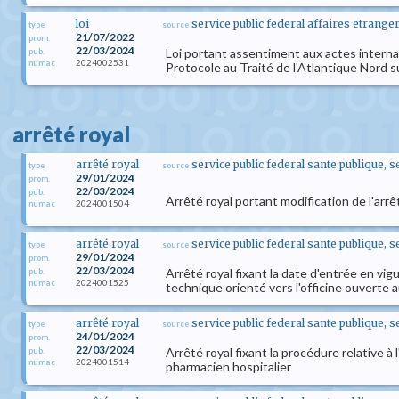
loi
service public federal affaires etran
type
source
21/07/2022
prom.
22/03/2024
Loi portant assentiment aux actes internati
pub.
2024002531
numac
Protocole au Traité de l'Atlantique Nord s
arrêté royal
arrêté royal
service public federal sante publique, 
type
source
29/01/2024
prom.
22/03/2024
pub.
Arrêté royal portant modification de l'arrê
2024001504
numac
arrêté royal
service public federal sante publique, 
type
source
29/01/2024
prom.
22/03/2024
Arrêté royal fixant la date d'entrée en vig
pub.
2024001525
numac
technique orienté vers l'officine ouverte a
arrêté royal
service public federal sante publique, 
type
source
24/01/2024
prom.
22/03/2024
Arrêté royal fixant la procédure relative 
pub.
2024001514
numac
pharmacien hospitalier