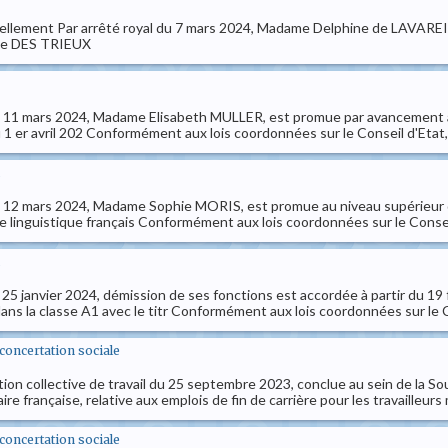
ouvellement Par arrêté royal du 7 mars 2024, Madame Delphine de LAVAREI
lice DES TRIEUX
u 11 mars 2024, Madame Elisabeth MULLER, est promue par avancement à l
u 1 er avril 202 Conformément aux lois coordonnées sur le Conseil d'Etat,
u 12 mars 2024, Madame Sophie MORIS, est promue au niveau supérieur dans
 linguistique français Conformément aux lois coordonnées sur le Conseil 
u 25 janvier 2024, démission de ses fonctions est accordée à partir du
dans la classe A1 avec le titr Conformément aux lois coordonnées sur le Co
t concertation sociale
tion collective de travail du 25 septembre 2023, conclue au sein de la So
 française, relative aux emplois de fin de carrière pour les travailleurs
t concertation sociale