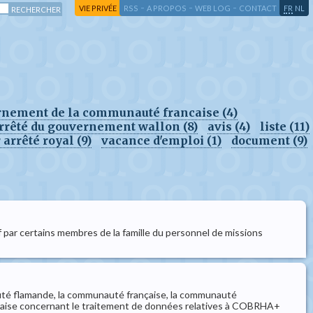
-
-
-
-
VIE PRIVÉE
RSS
A PROPOS
WEB LOG
CONTACT
FR
NL
rnement de la communauté francaise (4)
rrêté du gouvernement wallon (8)
avis (4)
liste (11)
arrêté royal (9)
vacance d'emploi (1)
document (9)
if par certains membres de la famille du personnel de missions
nauté flamande, la communauté française, la communauté
aise concernant le traitement de données relatives à COBRHA+