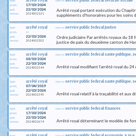
arrêté royal
service public federal securite sociale
type
source
17/03/2024
prom.
22/03/2024
Arrêté royal portant exécution du Chapitre 
pub.
2024002321
numac
suppléments d'honoraires pour les soins de
arrêté royal
service public federal justice
type
source
--
prom.
22/03/2024
Ordre judiciaire Par arrêtés royaux du 18 f
pub.
2024002502
numac
justice de paix du deuxième canton de Hass
arrêté royal
service public federal sante publique, 
type
source
03/03/2024
prom.
22/03/2024
pub.
Arrêté royal modifiant l'arrêté royal du 
2024002544
numac
arrêté royal
service public federal sante publique, 
type
source
07/04/2019
prom.
22/03/2024
pub.
Arrêté royal relatif à la traçabilité et aux
2024002595
numac
arrêté royal
service public federal finances
type
source
17/03/2024
prom.
22/03/2024
pub.
Arrêté royal déterminant le modèle de for
2024002674
numac
arrêté royal
service public federal economie, p.m.e
type
source