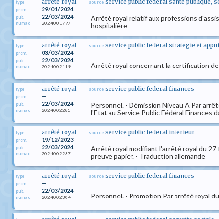
arrêté royal
service public federal sante publique, 
type
source
29/01/2024
prom.
22/03/2024
Arrêté royal relatif aux professions d'ass
pub.
2024001797
numac
hospitalière
arrêté royal
service public federal strategie et appui
type
source
03/03/2024
prom.
22/03/2024
pub.
Arrêté royal concernant la certification d
2024002119
numac
arrêté royal
service public federal finances
type
source
--
prom.
22/03/2024
Personnel. - Démission Niveau A Par arrêt
pub.
2024002285
numac
l'Etat au Service Public Fédéral Finances 
arrêté royal
service public federal interieur
type
source
19/12/2023
prom.
22/03/2024
Arrêté royal modifiant l'arrêté royal du 2
pub.
2024002237
numac
preuve papier. - Traduction allemande
arrêté royal
service public federal finances
type
source
--
prom.
22/03/2024
pub.
Personnel. - Promotion Par arrêté royal 
2024002304
numac