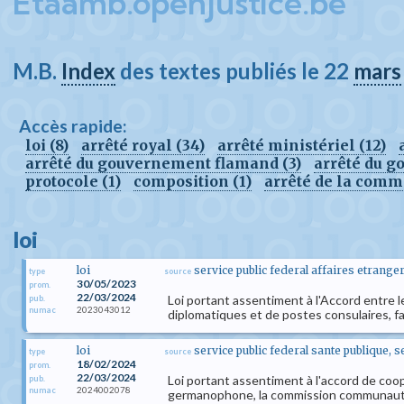
Etaamb.openjustice.be
M.B.
Index
des textes publiés le 22
mars
Accès rapide:
loi (8)
arrêté royal (34)
arrêté ministériel (12)
arrêté du gouvernement flamand (3)
arrêté du g
protocole (1)
composition (1)
arrêté de la comm
loi
loi
service public federal affaires etran
type
source
30/05/2023
prom.
22/03/2024
Loi portant assentiment à l'Accord entre l
pub.
2023043012
numac
diplomatiques et de postes consulaires, fai
loi
service public federal sante publique, 
type
source
18/02/2024
prom.
22/03/2024
Loi portant assentiment à l'accord de coo
pub.
2024002078
numac
germanophone, la commission communautai