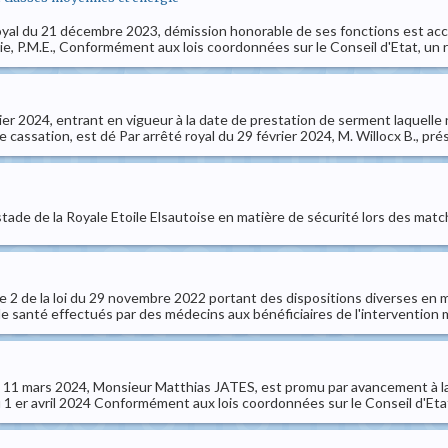
é royal du 21 décembre 2023, démission honorable de ses fonctions est a
ie, P.M.E., Conformément aux lois coordonnées sur le Conseil d'Etat, un r
rier 2024, entrant en vigueur à la date de prestation de serment laquelle 
 cassation, est dé Par arrêté royal du 29 février 2024, M. Willocx B., prés
tade de la Royale Etoile Elsautoise en matière de sécurité lors des matc
2 de la loi du 29 novembre 2022 portant des dispositions diverses en mati
e santé effectués par des médecins aux bénéficiaires de l'intervention 
u 11 mars 2024, Monsieur Matthias JATES, est promu par avancement à la 
u 1 er avril 2024 Conformément aux lois coordonnées sur le Conseil d'Etat