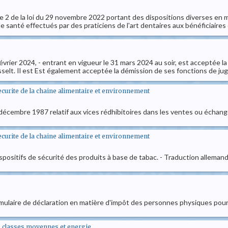
2 de la loi du 29 novembre 2022 portant des dispositions diverses en mati
 santé effectués par des praticiens de l'art dentaires aux bénéficiaires
évrier 2024, - entrant en vigueur le 31 mars 2024 au soir, est acceptée l
elt. Il est Est également acceptée la démission de ses fonctions de juge 
securite de la chaine alimentaire et environnement
24 décembre 1987 relatif aux vices rédhibitoires dans les ventes ou éch
securite de la chaine alimentaire et environnement
 dispositifs de sécurité des produits à base de tabac. - Traduction alleman
mulaire de déclaration en matière d'impôt des personnes physiques pour 
., classes moyennes et energie