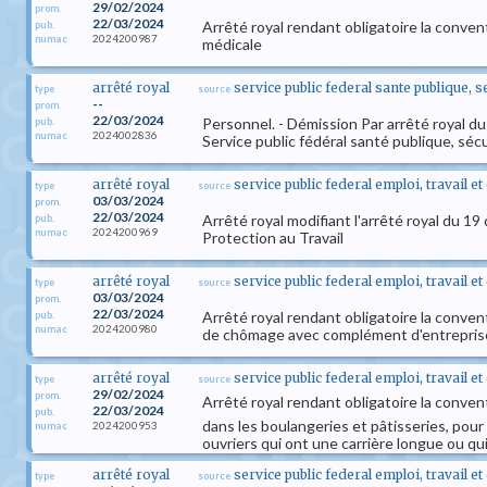
29/02/2024
prom.
22/03/2024
Arrêté royal rendant obligatoire la convent
pub.
2024200987
numac
médicale
arrêté royal
service public federal sante publique, 
type
source
--
prom.
22/03/2024
Personnel. - Démission Par arrêté royal d
pub.
2024002836
numac
Service public fédéral santé publique, séc
arrêté royal
service public federal emploi, travail e
type
source
03/03/2024
prom.
22/03/2024
Arrêté royal modifiant l'arrêté royal du 
pub.
2024200969
numac
Protection au Travail
arrêté royal
service public federal emploi, travail e
type
source
03/03/2024
prom.
22/03/2024
Arrêté royal rendant obligatoire la conven
pub.
2024200980
numac
de chômage avec complément d'entreprise c
arrêté royal
service public federal emploi, travail e
type
source
29/02/2024
prom.
Arrêté royal rendant obligatoire la convent
22/03/2024
pub.
dans les boulangeries et pâtisseries, pour 
2024200953
numac
ouvriers qui ont une carrière longue ou qu
arrêté royal
service public federal emploi, travail e
type
source