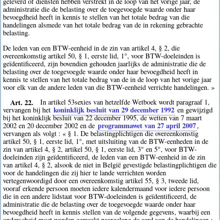
geleverd of diensten hebben verstrekt in de loop van het vorige jaar, de
administratie die de belasting over de toegevoegde waarde onder haar
bevoegdheid heeft in kennis te stellen van het totale bedrag van die
handelingen alsmede van het totale bedrag van de in rekening gebrachte
belasting.
De leden van een BTW-eenheid in de zin van artikel 4, § 2, die
overeenkomstig artikel 50, § 1, eerste lid, 1°, voor BTW-doeleinden is
geïdentificeerd, zijn bovendien gehouden jaarlijks de administratie die de
belasting over de toegevoegde waarde onder haar bevoegdheid heeft in
kennis te stellen van het totale bedrag van de in de loop van het vorige jaar
voor elk van de andere leden van die BTW-eenheid verrichte handelingen. »
Art. 22.
In artikel 53sexies van hetzelfde Wetboek wordt paragraaf 1,
koninklijk besluit van 29 december 1992
vervangen bij het
en gewijzigd
bij het koninklijk besluit van 22 december 1995, de wetten van 7 maart
programmawet van 27 april 2007
2002 en 20 december 2002 en de
,
vervangen als volgt : « § 1. De belastingplichtigen die overeenkomstig
artikel 50, § 1, eerste lid, 1°, met uitsluiting van de BTW-eenheden in de
zin van artikel 4, § 2, artikel 50, § 1, eerste lid, 3° en 5°, voor BTW-
doeleinden zijn geïdentificeerd, de leden van een BTW-eenheid in de zin
van artikel 4, § 2, alsook de niet in België gevestigde belastingplichtigen die
voor de handelingen die zij hier te lande verrichten worden
vertegenwoordigd door een overeenkomstig artikel 55, § 3, tweede lid,
vooraf erkende persoon moeten iedere kalendermaand voor iedere persoon
die in een andere lidstaat voor BTW-doeleinden is geïdentificeerd, de
administratie die de belasting over de toegevoegde waarde onder haar
bevoegdheid heeft in kennis stellen van de volgende gegevens, waarbij een
onderscheid moet worden gemaakt naargelang de aard van de handelingen :