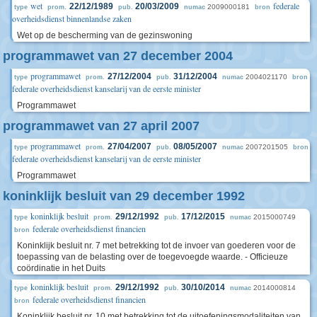
wet
federale
22/12/1989
20/03/2009
2009000181
type
prom.
pub.
numac
bron
overheidsdienst binnenlandse zaken
Wet op de bescherming van de gezinswoning
programmawet van 27 december 2004
programmawet
27/12/2004
31/12/2004
2004021170
type
prom.
pub.
numac
bron
federale overheidsdienst kanselarij van de eerste minister
Programmawet
programmawet van 27 april 2007
programmawet
27/04/2007
08/05/2007
2007201505
type
prom.
pub.
numac
bron
federale overheidsdienst kanselarij van de eerste minister
Programmawet
koninklijk besluit van 29 december 1992
koninklijk besluit
29/12/1992
17/12/2015
2015000749
type
prom.
pub.
numac
federale overheidsdienst financien
bron
Koninklijk besluit nr. 7 met betrekking tot de invoer van goederen voor de
toepassing van de belasting over de toegevoegde waarde. - Officieuze
coördinatie in het Duits
koninklijk besluit
29/12/1992
30/10/2014
2014000814
type
prom.
pub.
numac
federale overheidsdienst financien
bron
Koninklijk besluit nr. 10 met betrekking tot de uitoefeningsmodaliteiten van