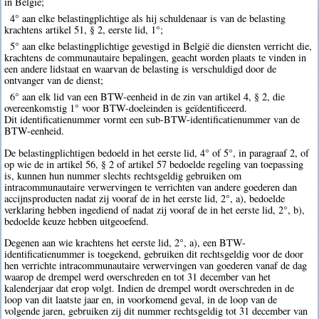
in België;
4° aan elke belastingplichtige als hij schuldenaar is van de belasting
krachtens artikel 51, § 2, eerste lid, 1°;
5° aan elke belastingplichtige gevestigd in België die diensten verricht die,
krachtens de communautaire bepalingen, geacht worden plaats te vinden in
een andere lidstaat en waarvan de belasting is verschuldigd door de
ontvanger van de dienst;
6° aan elk lid van een BTW-eenheid in de zin van artikel 4, § 2, die
overeenkomstig 1° voor BTW-doeleinden is geïdentificeerd.
Dit identificatienummer vormt een sub-BTW-identificatienummer van de
BTW-eenheid.
De belastingplichtigen bedoeld in het eerste lid, 4° of 5°, in paragraaf 2, of
op wie de in artikel 56, § 2 of artikel 57 bedoelde regeling van toepassing
is, kunnen hun nummer slechts rechtsgeldig gebruiken om
intracommunautaire verwervingen te verrichten van andere goederen dan
accijnsproducten nadat zij vooraf de in het eerste lid, 2°, a), bedoelde
verklaring hebben ingediend of nadat zij vooraf de in het eerste lid, 2°, b),
bedoelde keuze hebben uitgeoefend.
Degenen aan wie krachtens het eerste lid, 2°, a), een BTW-
identificatienummer is toegekend, gebruiken dit rechtsgeldig voor de door
hen verrichte intracommunautaire verwervingen van goederen vanaf de dag
waarop de drempel werd overschreden en tot 31 december van het
kalenderjaar dat erop volgt. Indien de drempel wordt overschreden in de
loop van dit laatste jaar en, in voorkomend geval, in de loop van de
volgende jaren, gebruiken zij dit nummer rechtsgeldig tot 31 december van