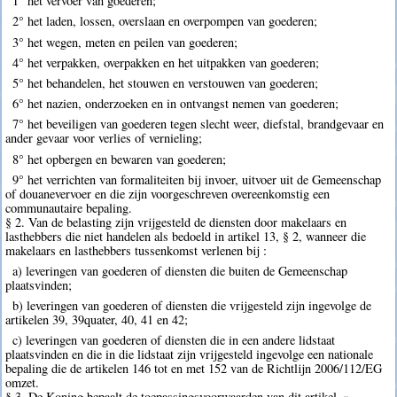
1° het vervoer van goederen;
2° het laden, lossen, overslaan en overpompen van goederen;
3° het wegen, meten en peilen van goederen;
4° het verpakken, overpakken en het uitpakken van goederen;
5° het behandelen, het stouwen en verstouwen van goederen;
6° het nazien, onderzoeken en in ontvangst nemen van goederen;
7° het beveiligen van goederen tegen slecht weer, diefstal, brandgevaar en
ander gevaar voor verlies of vernieling;
8° het opbergen en bewaren van goederen;
9° het verrichten van formaliteiten bij invoer, uitvoer uit de Gemeenschap
of douanevervoer en die zijn voorgeschreven overeenkomstig een
communautaire bepaling.
§ 2. Van de belasting zijn vrijgesteld de diensten door makelaars en
lasthebbers die niet handelen als bedoeld in artikel 13, § 2, wanneer die
makelaars en lasthebbers tussenkomst verlenen bij :
a) leveringen van goederen of diensten die buiten de Gemeenschap
plaatsvinden;
b) leveringen van goederen of diensten die vrijgesteld zijn ingevolge de
artikelen 39, 39quater, 40, 41 en 42;
c) leveringen van goederen of diensten die in een andere lidstaat
plaatsvinden en die in die lidstaat zijn vrijgesteld ingevolge een nationale
bepaling die de artikelen 146 tot en met 152 van de Richtlijn 2006/112/EG
omzet.
§ 3. De Koning bepaalt de toepassingsvoorwaarden van dit artikel. »