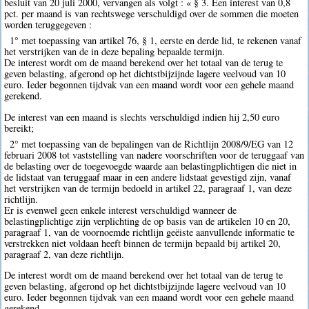
besluit van 20 juli 2000, vervangen als volgt : « § 3. Een interest van 0,8
pct. per maand is van rechtswege verschuldigd over de sommen die moeten
worden teruggegeven :
1° met toepassing van artikel 76, § 1, eerste en derde lid, te rekenen vanaf
het verstrijken van de in deze bepaling bepaalde termijn.
De interest wordt om de maand berekend over het totaal van de terug te
geven belasting, afgerond op het dichtstbijzijnde lagere veelvoud van 10
euro. Ieder begonnen tijdvak van een maand wordt voor een gehele maand
gerekend.
De interest van een maand is slechts verschuldigd indien hij 2,50 euro
bereikt;
2° met toepassing van de bepalingen van de Richtlijn 2008/9/EG van 12
februari 2008 tot vaststelling van nadere voorschriften voor de teruggaaf van
de belasting over de toegevoegde waarde aan belastingplichtigen die niet in
de lidstaat van teruggaaf maar in een andere lidstaat gevestigd zijn, vanaf
het verstrijken van de termijn bedoeld in artikel 22, paragraaf 1, van deze
richtlijn.
Er is evenwel geen enkele interest verschuldigd wanneer de
belastingplichtige zijn verplichting de op basis van de artikelen 10 en 20,
paragraaf 1, van de voornoemde richtlijn geëiste aanvullende informatie te
verstrekken niet voldaan heeft binnen de termijn bepaald bij artikel 20,
paragraaf 2, van deze richtlijn.
De interest wordt om de maand berekend over het totaal van de terug te
geven belasting, afgerond op het dichtstbijzijnde lagere veelvoud van 10
euro. Ieder begonnen tijdvak van een maand wordt voor een gehele maand
gerekend.