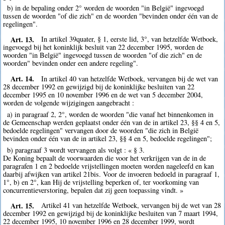
b) in de bepaling onder 2° worden de woorden "in België" ingevoegd
tussen de woorden "of die zich" en de woorden "bevinden onder één van de
regelingen".
Art. 13.
In artikel 39quater, § 1, eerste lid, 3°, van hetzelfde Wetboek,
ingevoegd bij het koninklijk besluit van 22 december 1995, worden de
woorden "in België" ingevoegd tussen de woorden "of die zich" en de
woorden" bevinden onder een andere regeling".
Art. 14.
In artikel 40 van hetzelfde Wetboek, vervangen bij de wet van
28 december 1992 en gewijzigd bij de koninklijke besluiten van 22
december 1995 en 10 november 1996 en de wet van 5 december 2004,
worden de volgende wijzigingen aangebracht :
a) in paragraaf 2, 2°, worden de woorden "die vanaf het binnenkomen in
de Gemeenschap werden geplaatst onder één van de in artikel 23, §§ 4 en 5,
bedoelde regelingen" vervangen door de woorden "die zich in België
bevinden onder één van de in artikel 23, §§ 4 en 5, bedoelde regelingen";
b) paragraaf 3 wordt vervangen als volgt : « § 3.
De Koning bepaalt de voorwaarden die voor het verkrijgen van de in de
paragrafen 1 en 2 bedoelde vrijstellingen moeten worden nageleefd en kan
daarbij afwijken van artikel 21bis. Voor de invoeren bedoeld in paragraaf 1,
1°, b) en 2°, kan Hij de vrijstelling beperken of, ter voorkoming van
concurrentieverstoring, bepalen dat zij geen toepassing vindt. »
Art. 15.
Artikel 41 van hetzelfde Wetboek, vervangen bij de wet van 28
december 1992 en gewijzigd bij de koninklijke besluiten van 7 maart 1994,
22 december 1995, 10 november 1996 en 28 december 1999, wordt