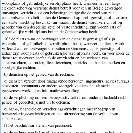
woonplaats of gebruikelijke verblijfplaats heeft, wanneer het een langs
elektronische weg verrichte dienst betreft voor een in België gevestigde
ontvanger, verricht door een belastingplichtige die de zetel van zijn
economische activiteit buiten de Gemeenschap heeft gevestigd of daar over
een vaste inrichting beschikt van waaruit de dienst wordt verricht of bij
gebreke van een dergelijke zetel of vaste inrichting, zijn woonplaats of
gebruikelijke verblijfplaats buiten de Gemeenschap heeft;
10° de plaats waar de ontvanger van de dienst is gevestigd of zijn
woonplaats of gebruikelijke verblijfplaats heeft, wanneer de dienst wordt
verleend aan een ontvanger die buiten de Gemeenschap is gevestigd of
aldaar zijn woonplaats of gebruikelijke verblijfplaats heeft, en voor zover de
dienst tot voorwerp heeft : a) de overdracht en het verlenen van
auteursrechten, octrooien, licentierechten, fabrieks- en handelsmerken en
soortgelijke rechten;
b) diensten op het gebied van de reclame;
c) diensten verricht door raadgevende personen, ingenieurs, adviesbureaus,
advocaten, accountants en andere soortgelijke diensten, alsmede
gegevensverwerking en informatieverschaffing;
d) de verplichting om een beroepsactiviteit of een onder a) bedoeld recht
geheel of gedeeltelijk niet uit te oefenen;
e) bank-, financiële en verzekeringsverrichtingen met inbegrip van
herverzekeringsverrichtingen en met uitzondering van de verhuur van
safeloketten;
f) het beschikbaar stellen van personeel;
g) de verhuur van lichamelijke roerende goederen, met uitzondering van