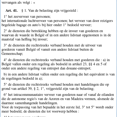
vervangen als volgt : «
Art. 41.
§ 1. Van de belasting zijn vrijgesteld :
1° het zeevervoer van personen;
het internationale luchtvervoer van personen; het vervoer van door reizigers
begeleide bagage en auto's bij hier onder 1° bedoeld vervoer;
2° de diensten die betrekking hebben op de invoer van goederen en
waarvan de waarde in België of in een andere lidstaat opgenomen is in de
maatstaf van heffing bij invoer;
3° de diensten die rechtstreeks verband houden met de uitvoer van
goederen vanuit België of vanuit een andere lidstaat buiten de
Gemeenschap;
4° de diensten die rechtstreeks verband houden met goederen die : a) in
België vallen onder een regeling als bedoeld in artikel 23, §§ 4 en 5 of
onder een andere regeling van entrepot dan douane-entrepot;
b) in een andere lidstaat vallen onder een regeling die het equivalent is van
de regelingen bedoeld in a);
5° de diensten die rechtstreeks verband houden met handelingen die op
grond van artikel 39, § 2, 1°, vrijgesteld zijn van de belasting;
6° het intracommunautaire vervoer van goederen naar of vanaf de eilanden
die de autonome regio's van de Azoren en van Madeira vormen, alsmede de
daarmee samenhangende handelingen.
Voor de toepassing van het bepaalde in het eerste lid, 3° tot 5° wordt onder
meer bedoeld, de diensten die tot voorwerp hebben :