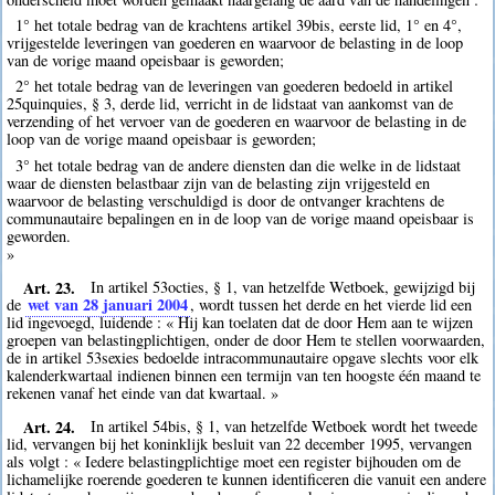
1° het totale bedrag van de krachtens artikel 39bis, eerste lid, 1° en 4°,
vrijgestelde leveringen van goederen en waarvoor de belasting in de loop
van de vorige maand opeisbaar is geworden;
2° het totale bedrag van de leveringen van goederen bedoeld in artikel
25quinquies, § 3, derde lid, verricht in de lidstaat van aankomst van de
verzending of het vervoer van de goederen en waarvoor de belasting in de
loop van de vorige maand opeisbaar is geworden;
3° het totale bedrag van de andere diensten dan die welke in de lidstaat
waar de diensten belastbaar zijn van de belasting zijn vrijgesteld en
waarvoor de belasting verschuldigd is door de ontvanger krachtens de
communautaire bepalingen en in de loop van de vorige maand opeisbaar is
geworden.
»
Art. 23.
In artikel 53octies, § 1, van hetzelfde Wetboek, gewijzigd bij
wet van 28 januari 2004
de
, wordt tussen het derde en het vierde lid een
lid ingevoegd, luidende : « Hij kan toelaten dat de door Hem aan te wijzen
groepen van belastingplichtigen, onder de door Hem te stellen voorwaarden,
de in artikel 53sexies bedoelde intracommunautaire opgave slechts voor elk
kalenderkwartaal indienen binnen een termijn van ten hoogste één maand te
rekenen vanaf het einde van dat kwartaal. »
Art. 24.
In artikel 54bis, § 1, van hetzelfde Wetboek wordt het tweede
lid, vervangen bij het koninklijk besluit van 22 december 1995, vervangen
als volgt : « Iedere belastingplichtige moet een register bijhouden om de
lichamelijke roerende goederen te kunnen identificeren die vanuit een andere