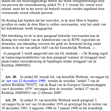
Indien het een belastingplichtige betreft die wordt vertegenwoordigd door
een persoon die overeenkomstig artikel 55, § 3, tweede lid, vooraf werd
erkend, moet het in het eerste lid bedoeld verzoek worden ingediend door
voornoemde vooraf erkende persoon.
De Koning kan bepalen dat het overschot, in de door Hem te bepalen
gevallen en onder de door Hem te stellen voorwaarden, vóór het einde van
het kalenderjaar wordt teruggegeven.
Met betrekking tot de in deze paragraaf bedoelde voorwaarden kan de
Koning ten voordele van de Administratie van de BTW, registratie en
domeinen, een inhouding voorzien die geldt als bewarend beslag onder
derden in de zin van artikel 1445 van het Gerechtelijk Wetboek. »;
b) paragraaf 2 wordt aangevuld met een lid, luidende : « De Koning regelt
de toepassingsmodaliteiten van deze paragraaf wanneer de teruggaaf moet
plaatsvinden overeenkomstig de bepalingen inzake teruggaaf van de
Richtlijn 2008/9/EG.
»
Art. 28.
In artikel 80, tweede lid, van hetzelfde Wetboek, vervangen bij
wet van 22 december 1989
de
, worden de woorden "artikel 7 van de
achtste Richtlijn 79/1072, van de Raad van de Europese Gemeenschappen
van 6 december 1979" vervangen door de woorden "artikel 17 van de
Richtlijn 2008/9/EG van 12 februari 2008".
Art. 29.
In artikel 91 van hetzelfde Wetboek wordt paragraaf 3,
vervangen bij de wet van 24 december 1976 en gewijzigd bij de wetten van
28 december 1983, 4 augustus 1986 en 7 januari 1998 en het koninklijk