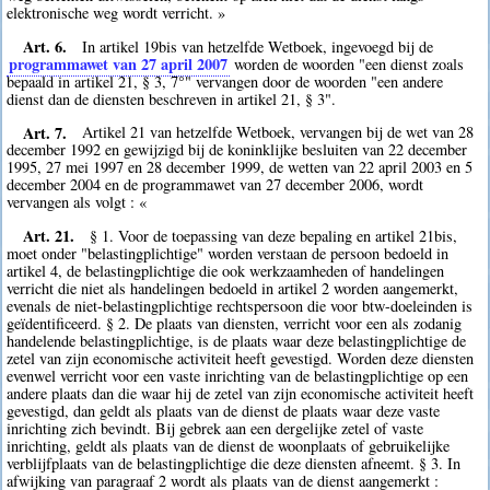
elektronische weg wordt verricht. »
Art. 6.
In artikel 19bis van hetzelfde Wetboek, ingevoegd bij de
programmawet van 27 april 2007
worden de woorden "een dienst zoals
bepaald in artikel 21, § 3, 7°" vervangen door de woorden "een andere
dienst dan de diensten beschreven in artikel 21, § 3".
Art. 7.
Artikel 21 van hetzelfde Wetboek, vervangen bij de wet van 28
december 1992 en gewijzigd bij de koninklijke besluiten van 22 december
1995, 27 mei 1997 en 28 december 1999, de wetten van 22 april 2003 en 5
december 2004 en de programmawet van 27 december 2006, wordt
vervangen als volgt : «
Art. 21.
§ 1. Voor de toepassing van deze bepaling en artikel 21bis,
moet onder "belastingplichtige" worden verstaan de persoon bedoeld in
artikel 4, de belastingplichtige die ook werkzaamheden of handelingen
verricht die niet als handelingen bedoeld in artikel 2 worden aangemerkt,
evenals de niet-belastingplichtige rechtspersoon die voor btw-doeleinden is
geïdentificeerd. § 2. De plaats van diensten, verricht voor een als zodanig
handelende belastingplichtige, is de plaats waar deze belastingplichtige de
zetel van zijn economische activiteit heeft gevestigd. Worden deze diensten
evenwel verricht voor een vaste inrichting van de belastingplichtige op een
andere plaats dan die waar hij de zetel van zijn economische activiteit heeft
gevestigd, dan geldt als plaats van de dienst de plaats waar deze vaste
inrichting zich bevindt. Bij gebrek aan een dergelijke zetel of vaste
inrichting, geldt als plaats van de dienst de woonplaats of gebruikelijke
verblijfplaats van de belastingplichtige die deze diensten afneemt. § 3. In
afwijking van paragraaf 2 wordt als plaats van de dienst aangemerkt :