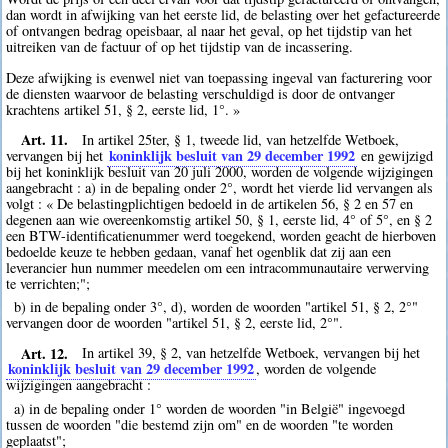
dan wordt in afwijking van het eerste lid, de belasting over het gefactureerde
of ontvangen bedrag opeisbaar, al naar het geval, op het tijdstip van het
uitreiken van de factuur of op het tijdstip van de incassering.
Deze afwijking is evenwel niet van toepassing ingeval van facturering voor
de diensten waarvoor de belasting verschuldigd is door de ontvanger
krachtens artikel 51, § 2, eerste lid, 1°. »
Art. 11.
In artikel 25ter, § 1, tweede lid, van hetzelfde Wetboek,
koninklijk besluit van 29 december 1992
vervangen bij het
en gewijzigd
bij het koninklijk besluit van 20 juli 2000, worden de volgende wijzigingen
aangebracht : a) in de bepaling onder 2°, wordt het vierde lid vervangen als
volgt : « De belastingplichtigen bedoeld in de artikelen 56, § 2 en 57 en
degenen aan wie overeenkomstig artikel 50, § 1, eerste lid, 4° of 5°, en § 2
een BTW-identificatienummer werd toegekend, worden geacht de hierboven
bedoelde keuze te hebben gedaan, vanaf het ogenblik dat zij aan een
leverancier hun nummer meedelen om een intracommunautaire verwerving
te verrichten;";
b) in de bepaling onder 3°, d), worden de woorden "artikel 51, § 2, 2°"
vervangen door de woorden "artikel 51, § 2, eerste lid, 2°".
Art. 12.
In artikel 39, § 2, van hetzelfde Wetboek, vervangen bij het
koninklijk besluit van 29 december 1992
, worden de volgende
wijzigingen aangebracht :
a) in de bepaling onder 1° worden de woorden "in België" ingevoegd
tussen de woorden "die bestemd zijn om" en de woorden "te worden
geplaatst";