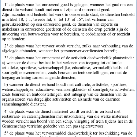
1° de plaats waar het onroerend goed is gelegen, wanneer het gaat om een
dienst die verband houdt met een uit zijn aard onroerend goed.
Zijn inzonderheid bedoeld het werk in onroerende staat, de diensten bedoeld
in artikel 18, § 1, tweede lid, 8° tot 10° of 15°, het verlenen van
gebruiksrechten op een onroerend goed, de diensten van experts en
makelaars in onroerende goederen of de diensten die erop gericht zijn de
uitvoering van bouwwerken voor te bereiden, te coördineren of er toezicht
op te houden;
2° de plaats waar het vervoer wordt verricht, zulks naar verhouding van de
afgelegde afstanden, wanneer het personenvervoerdiensten betreft;
3° de plaats waar het evenement of de activiteit daadwerkelijk plaatsvindt :
a) wanneer de dienst bestaat in het verlenen van toegang tot culturele,
artistieke, sportieve, wetenschappelijke, educatieve, vermakelijkheids- of
soortgelijke evenementen, zoals beurzen en tentoonstellingen, en met de
toegangverlening samenhangende diensten;
b) wanneer de dienst verband houdt met culturele, artistieke, sportieve,
wetenschappelijke, educatieve, vermakelijkheids- of soortgelijke activiteiten,
zoals beurzen en tentoonstellingen, met inbegrip van de diensten van de
organisatoren van dergelijke activiteiten en alsmede van de daarmee
samenhangende diensten;
4° de plaats waar de dienst materieel wordt verricht in verband met
restaurant- en cateringdiensten met uitzondering van die welke materieel
worden verricht aan boord van een schip, vliegtuig of trein tijdens het in de
Gemeenschap verrichte gedeelte van een passagiersvervoer;
5° de plaats waar het vervoermiddel daadwerkelijk ter beschikking van de