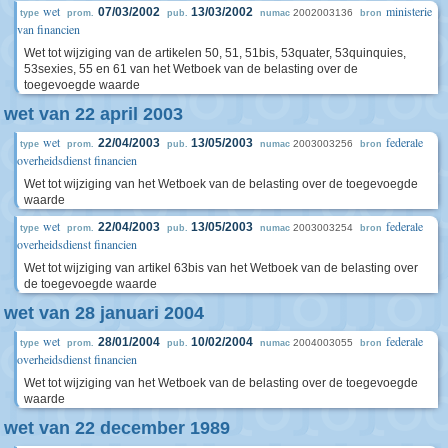
wet
ministerie
07/03/2002
13/03/2002
2002003136
type
prom.
pub.
numac
bron
van financien
Wet tot wijziging van de artikelen 50, 51, 51bis, 53quater, 53quinquies,
53sexies, 55 en 61 van het Wetboek van de belasting over de
toegevoegde waarde
wet van 22 april 2003
wet
federale
22/04/2003
13/05/2003
2003003256
type
prom.
pub.
numac
bron
overheidsdienst financien
Wet tot wijziging van het Wetboek van de belasting over de toegevoegde
waarde
wet
federale
22/04/2003
13/05/2003
2003003254
type
prom.
pub.
numac
bron
overheidsdienst financien
Wet tot wijziging van artikel 63bis van het Wetboek van de belasting over
de toegevoegde waarde
wet van 28 januari 2004
wet
federale
28/01/2004
10/02/2004
2004003055
type
prom.
pub.
numac
bron
overheidsdienst financien
Wet tot wijziging van het Wetboek van de belasting over de toegevoegde
waarde
wet van 22 december 1989