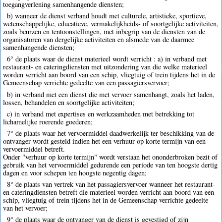
toegangverlening samenhangende diensten;
b) wanneer de dienst verband houdt met culturele, artistieke, sportieve,
wetenschappelijke, educatieve, vermakelijkheids- of soortgelijke activiteiten,
zoals beurzen en tentoonstellingen, met inbegrip van de diensten van de
organisatoren van dergelijke activiteiten en alsmede van de daarmee
samenhangende diensten;
6° de plaats waar de dienst materieel wordt verricht : a) in verband met
restaurant- en cateringdiensten met uitzondering van die welke materieel
worden verricht aan boord van een schip, vliegtuig of trein tijdens het in de
Gemeenschap verrichte gedeelte van een passagiersvervoer;
b) in verband met een dienst die met vervoer samenhangt, zoals het laden,
lossen, behandelen en soortgelijke activiteiten;
c) in verband met expertises en werkzaamheden met betrekking tot
lichamelijke roerende goederen;
7° de plaats waar het vervoermiddel daadwerkelijk ter beschikking van de
ontvanger wordt gesteld indien het een verhuur op korte termijn van een
vervoermiddel betreft.
Onder "verhuur op korte termijn" wordt verstaan het ononderbroken bezit of
gebruik van het vervoermiddel gedurende een periode van ten hoogste dertig
dagen en voor schepen ten hoogste negentig dagen;
8° de plaats van vertrek van het passagiersvervoer wanneer het restaurant-
en cateringdiensten betreft die materieel worden verricht aan boord van een
schip, vliegtuig of trein tijdens het in de Gemeenschap verrichte gedeelte
van het vervoer;
9° de plaats waar de ontvanger van de dienst is gevestigd of zijn