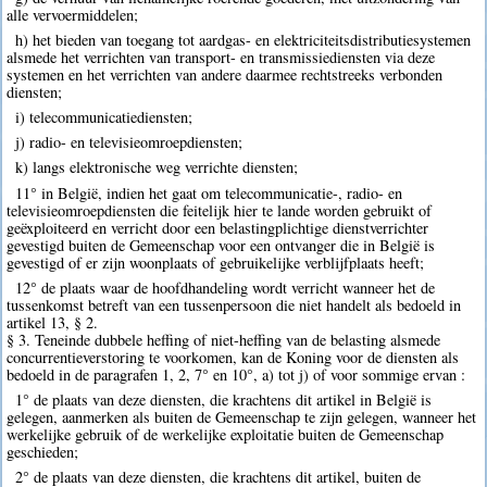
alle vervoermiddelen;
h) het bieden van toegang tot aardgas- en elektriciteitsdistributiesystemen
alsmede het verrichten van transport- en transmissiediensten via deze
systemen en het verrichten van andere daarmee rechtstreeks verbonden
diensten;
i) telecommunicatiediensten;
j) radio- en televisieomroepdiensten;
k) langs elektronische weg verrichte diensten;
11° in België, indien het gaat om telecommunicatie-, radio- en
televisieomroepdiensten die feitelijk hier te lande worden gebruikt of
geëxploiteerd en verricht door een belastingplichtige dienstverrichter
gevestigd buiten de Gemeenschap voor een ontvanger die in België is
gevestigd of er zijn woonplaats of gebruikelijke verblijfplaats heeft;
12° de plaats waar de hoofdhandeling wordt verricht wanneer het de
tussenkomst betreft van een tussenpersoon die niet handelt als bedoeld in
artikel 13, § 2.
§ 3. Teneinde dubbele heffing of niet-heffing van de belasting alsmede
concurrentieverstoring te voorkomen, kan de Koning voor de diensten als
bedoeld in de paragrafen 1, 2, 7° en 10°, a) tot j) of voor sommige ervan :
1° de plaats van deze diensten, die krachtens dit artikel in België is
gelegen, aanmerken als buiten de Gemeenschap te zijn gelegen, wanneer het
werkelijke gebruik of de werkelijke exploitatie buiten de Gemeenschap
geschieden;
2° de plaats van deze diensten, die krachtens dit artikel, buiten de