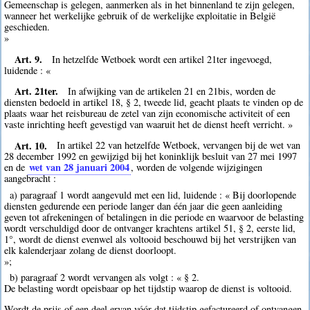
Gemeenschap is gelegen, aanmerken als in het binnenland te zijn gelegen,
wanneer het werkelijke gebruik of de werkelijke exploitatie in België
geschieden.
»
Art. 9.
In hetzelfde Wetboek wordt een artikel 21ter ingevoegd,
luidende : «
Art. 21ter.
In afwijking van de artikelen 21 en 21bis, worden de
diensten bedoeld in artikel 18, § 2, tweede lid, geacht plaats te vinden op de
plaats waar het reisbureau de zetel van zijn economische activiteit of een
vaste inrichting heeft gevestigd van waaruit het de dienst heeft verricht. »
Art. 10.
In artikel 22 van hetzelfde Wetboek, vervangen bij de wet van
28 december 1992 en gewijzigd bij het koninklijk besluit van 27 mei 1997
wet van 28 januari 2004
en de
, worden de volgende wijzigingen
aangebracht :
a) paragraaf 1 wordt aangevuld met een lid, luidende : « Bij doorlopende
diensten gedurende een periode langer dan één jaar die geen aanleiding
geven tot afrekeningen of betalingen in die periode en waarvoor de belasting
wordt verschuldigd door de ontvanger krachtens artikel 51, § 2, eerste lid,
1°, wordt de dienst evenwel als voltooid beschouwd bij het verstrijken van
elk kalenderjaar zolang de dienst doorloopt.
»;
b) paragraaf 2 wordt vervangen als volgt : « § 2.
De belasting wordt opeisbaar op het tijdstip waarop de dienst is voltooid.
Wordt de prijs of een deel ervan vóór dat tijdstip gefactureerd of ontvangen,