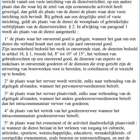
verricht vanuit een vaste inrichting van de dienstverrichter, op een andere
plaats dan die waar hij de zetel van zijn economische activiteit heeft
gevestigd, dan geldt als plaats van de dienst de plaats waar deze vaste
inrichting zich bevindt. Bij gebrek aan een dergelijke zetel of vaste
inrichting, geldt als plaats van de dienst de woonplaats of gebruikelijke
verblijfplaats van de dienstverrichter. § 2. In afwijking van paragraaf 1
wordt als plaats van de dienst aangemerkt :
1° de plaats waar het onroerend goed is gelegen, wanneer het gaat om een
dienst die verband houdt met een uit zijn aard onroerend goed.
Zijn inzonderheid bedoeld het werk in onroerende staat, de diensten bedoeld
in artikel 18, § 1, tweede lid, 8° tot 10° of 15°, het verlenen van
gebruiksrechten op een onroerend goed, de diensten van experts en
makelaars in onroerende goederen of de diensten die erop gericht zijn de
uitvoering van bouwwerken voor te bereiden, te coördineren of er toezicht
op te houden;
2° de plaats waar het vervoer wordt verricht, zulks naar verhouding van de
afgelegde afstanden, wanneer het personenvervoerdiensten betreft;
3° de plaats waar het vervoer plaatsvindt, zulks naar verhouding van de
afgelegde afstanden, wanneer het andere goederenvervoerdiensten betreft
dan het intracommunautair vervoer van goederen;
4° de plaats van het vertrek van het goederenvervoer wanneer het
intracommunautair goederenvervoer betreft;
5° de plaats waar het evenement of de activiteit daadwerkelijk plaatsvindt :
a) wanneer de dienst bestaat in het verlenen van toegang tot culturele,
artistieke, sportieve, wetenschappelijke, educatieve, vermakelijkheids- of
soortgelijke evenementen, zoals beurzen en tentoonstellingen, en met de