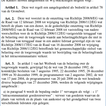
De Kamers hebben aangenomen en Wij bekrachtigen hetgeen volgt :
Artikel 1.
Deze wet regelt een aangelegenheid als bedoeld in artikel 78
van de Grondwet.
Art. 2.
Deze wet voorziet in de omzetting van Richtlijn 2008/8/EG van
de Raad van 12 februari 2008 tot wijziging van Richtlijn 2006/112/EG wat
betreft de plaats van een dienst, in de gedeeltelijke omzetting van Richtlijn
2008/9/EG van de Raad van 12 februari 2008 tot vaststelling van nadere
voorschriften voor de in Richtlijn 2006/112/EG vastgestelde teruggaaf van
de belasting over de toegevoegde waarde aan belastingplichtigen die niet in
de lidstaat van teruggaaf maar in een andere lidstaat gevestigd zijn en van
Richtlijn 2008/117/EG van de Raad van 16 december 2008 tot wijziging
van Richtlijn 2006/112/EG betreffende het gemeenschappelijke stelsel van
belasting over de toegevoegde waarde ter bestrijding van de belastingfraude
in het intracommunautaire verkeer.
Art. 3.
In artikel 1 van het Wetboek van de belasting over de
toegevoegde waarde, gewijzigd bij de wet van 28 december 1992, de
koninklijke besluiten van 7 augustus 1995, 22 december 1995, 28 december
1999 en 30 december 1999, de programmawet van 2 augustus 2002, de wet
van 17 juni 2004, de programmawet van 20 juli 2006 en de wet houdende
diverse bepalingen van 27 december 2006, worden de volgende wijzigingen
aangebracht :
a) in paragraaf 6 wordt de bepaling onder 1° vervangen als volgt : « 1°
"intracommunautair goederenvervoer" : vervoer van goederen waarvan de
plaats van vertrek en de plaats van aankomst op het grondgebied van twee
verschillende lidstaten zijn gelegen;