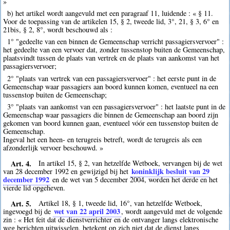
»
b) het artikel wordt aangevuld met een paragraaf 11, luidende : « § 11.
Voor de toepassing van de artikelen 15, § 2, tweede lid, 3°, 21, § 3, 6° en
21bis, § 2, 8°, wordt beschouwd als :
1° "gedeelte van een binnen de Gemeenschap verricht passagiersvervoer" :
het gedeelte van een vervoer dat, zonder tussenstop buiten de Gemeenschap,
plaatsvindt tussen de plaats van vertrek en de plaats van aankomst van het
passagiersvervoer;
2° "plaats van vertrek van een passagiersvervoer" : het eerste punt in de
Gemeenschap waar passagiers aan boord kunnen komen, eventueel na een
tussenstop buiten de Gemeenschap;
3° "plaats van aankomst van een passagiersvervoer" : het laatste punt in de
Gemeenschap waar passagiers die binnen de Gemeenschap aan boord zijn
gekomen van boord kunnen gaan, eventueel vóór een tussenstop buiten de
Gemeenschap.
Ingeval het een heen- en terugreis betreft, wordt de terugreis als een
afzonderlijk vervoer beschouwd. »
Art. 4.
In artikel 15, § 2, van hetzelfde Wetboek, vervangen bij de wet
koninklijk besluit van 29
van 28 december 1992 en gewijzigd bij het
december 1992
en de wet van 5 december 2004, worden het derde en het
vierde lid opgeheven.
Art. 5.
Artikel 18, § 1, tweede lid, 16°, van hetzelfde Wetboek,
wet van 22 april 2003
ingevoegd bij de
, wordt aangevuld met de volgende
zin : « Het feit dat de dienstverrichter en de ontvanger langs elektronische
weg berichten uitwisselen, betekent op zich niet dat de dienst langs