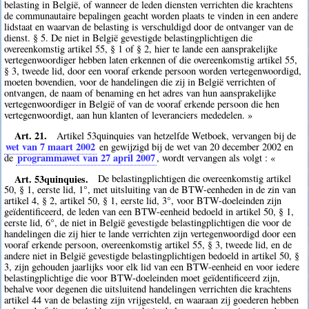
belasting in België, of wanneer de leden diensten verrichten die krachtens
de communautaire bepalingen geacht worden plaats te vinden in een andere
lidstaat en waarvan de belasting is verschuldigd door de ontvanger van de
dienst. § 5. De niet in België gevestigde belastingplichtigen die
overeenkomstig artikel 55, § 1 of § 2, hier te lande een aansprakelijke
vertegenwoordiger hebben laten erkennen of die overeenkomstig artikel 55,
§ 3, tweede lid, door een vooraf erkende persoon worden vertegenwoordigd,
moeten bovendien, voor de handelingen die zij in België verrichten of
ontvangen, de naam of benaming en het adres van hun aansprakelijke
vertegenwoordiger in België of van de vooraf erkende persoon die hen
vertegenwoordigt, aan hun klanten of leveranciers mededelen. »
Art. 21.
Artikel 53quinquies van hetzelfde Wetboek, vervangen bij de
wet van 7 maart 2002
en gewijzigd bij de wet van 20 december 2002 en
programmawet van 27 april 2007
de
, wordt vervangen als volgt : «
Art. 53quinquies.
De belastingplichtigen die overeenkomstig artikel
50, § 1, eerste lid, 1°, met uitsluiting van de BTW-eenheden in de zin van
artikel 4, § 2, artikel 50, § 1, eerste lid, 3°, voor BTW-doeleinden zijn
geïdentificeerd, de leden van een BTW-eenheid bedoeld in artikel 50, § 1,
eerste lid, 6°, de niet in België gevestigde belastingplichtigen die voor de
handelingen die zij hier te lande verrichten zijn vertegenwoordigd door een
vooraf erkende persoon, overeenkomstig artikel 55, § 3, tweede lid, en de
andere niet in België gevestigde belastingplichtigen bedoeld in artikel 50, §
3, zijn gehouden jaarlijks voor elk lid van een BTW-eenheid en voor iedere
belastingplichtige die voor BTW-doeleinden moet geïdentificeerd zijn,
behalve voor degenen die uitsluitend handelingen verrichten die krachtens
artikel 44 van de belasting zijn vrijgesteld, en waaraan zij goederen hebben