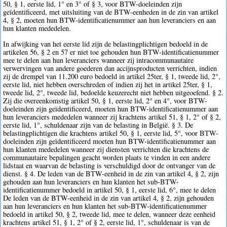
50, § 1, eerste lid, 1° en 3° of § 3, voor BTW-doeleinden zijn
geïdentificeerd, met uitsluiting van de BTW-eenheden in de zin van artikel
4, § 2, moeten hun BTW-identificatienummer aan hun leveranciers en aan
hun klanten mededelen.
In afwijking van het eerste lid zijn de belastingplichtigen bedoeld in de
artikelen 56, § 2 en 57 er niet toe gehouden hun BTW-identificatienummer
mee te delen aan hun leveranciers wanneer zij intracommunautaire
verwervingen van andere goederen dan accijnsproducten verrichten, indien
zij de drempel van 11.200 euro bedoeld in artikel 25ter, § 1, tweede lid, 2°,
eerste lid, niet hebben overschreden of indien zij het in artikel 25ter, § 1,
tweede lid, 2°, tweede lid, bedoelde keuzerecht niet hebben uitgeoefend. § 2.
Zij die overeenkomstig artikel 50, § 1, eerste lid, 2° en 4°, voor BTW-
doeleinden zijn geïdentificeerd, moeten hun BTW-identificatienummer aan
hun leveranciers mededelen wanneer zij krachtens artikel 51, § 1, 2° of § 2,
eerste lid, 1°, schuldenaar zijn van de belasting in België. § 3. De
belastingplichtigen die krachtens artikel 50, § 1, eerste lid, 5°, voor BTW-
doeleinden zijn geïdentificeerd moeten hun BTW-identificatienummer aan
hun klanten mededelen wanneer zij diensten verrichten die krachtens de
communautaire bepalingen geacht worden plaats te vinden in een andere
lidstaat en waarvan de belasting is verschuldigd door de ontvanger van de
dienst. § 4. De leden van de BTW-eenheid in de zin van artikel 4, § 2, zijn
gehouden aan hun leveranciers en hun klanten het sub-BTW-
identificatienummer bedoeld in artikel 50, § 1, eerste lid, 6°, mee te delen
De leden van de BTW-eenheid in de zin van artikel 4, § 2, zijn gehouden
aan hun leveranciers en hun klanten het sub-BTW-identificatienummer
bedoeld in artikel 50, § 2, tweede lid, mee te delen, wanneer deze eenheid
krachtens artikel 51, § 1, 2° of § 2, eerste lid, 1°, schuldenaar is van de