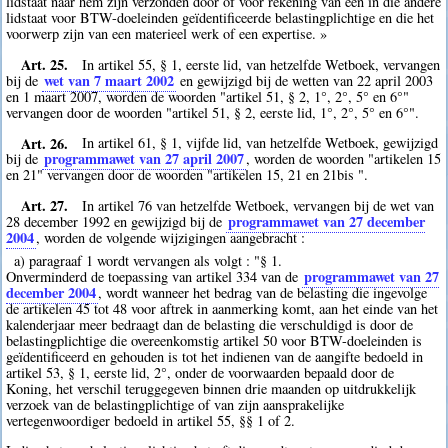
lidstaat naar hem zijn verzonden door of voor rekening van een in die andere
lidstaat voor BTW-doeleinden geïdentificeerde belastingplichtige en die het
voorwerp zijn van een materieel werk of een expertise. »
Art. 25.
In artikel 55, § 1, eerste lid, van hetzelfde Wetboek, vervangen
wet van 7 maart 2002
bij de
en gewijzigd bij de wetten van 22 april 2003
en 1 maart 2007, worden de woorden "artikel 51, § 2, 1°, 2°, 5° en 6°"
vervangen door de woorden "artikel 51, § 2, eerste lid, 1°, 2°, 5° en 6°".
Art. 26.
In artikel 61, § 1, vijfde lid, van hetzelfde Wetboek, gewijzigd
programmawet van 27 april 2007
bij de
, worden de woorden "artikelen 15
en 21" vervangen door de woorden "artikelen 15, 21 en 21bis ".
Art. 27.
In artikel 76 van hetzelfde Wetboek, vervangen bij de wet van
programmawet van 27 december
28 december 1992 en gewijzigd bij de
2004
, worden de volgende wijzigingen aangebracht :
a) paragraaf 1 wordt vervangen als volgt : "§ 1.
programmawet van 27
Onverminderd de toepassing van artikel 334 van de
december 2004
, wordt wanneer het bedrag van de belasting die ingevolge
de artikelen 45 tot 48 voor aftrek in aanmerking komt, aan het einde van het
kalenderjaar meer bedraagt dan de belasting die verschuldigd is door de
belastingplichtige die overeenkomstig artikel 50 voor BTW-doeleinden is
geïdentificeerd en gehouden is tot het indienen van de aangifte bedoeld in
artikel 53, § 1, eerste lid, 2°, onder de voorwaarden bepaald door de
Koning, het verschil teruggegeven binnen drie maanden op uitdrukkelijk
verzoek van de belastingplichtige of van zijn aansprakelijke
vertegenwoordiger bedoeld in artikel 55, §§ 1 of 2.