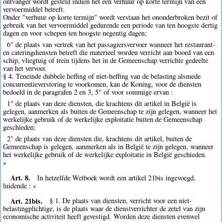
ontvanger wordt gesteld indien het een verhuur op korte termijn van een
vervoermiddel betreft.
Onder "verhuur op korte termijn" wordt verstaan het ononderbroken bezit of
gebruik van het vervoermiddel gedurende een periode van ten hoogste dertig
dagen en voor schepen ten hoogste negentig dagen;
6° de plaats van vertrek van het passagiersvervoer wanneer het restaurant-
en cateringdiensten betreft die materieel worden verricht aan boord van een
schip, vliegtuig of trein tijdens het in de Gemeenschap verrichte gedeelte
van het vervoer.
§ 4. Teneinde dubbele heffing of niet-heffing van de belasting alsmede
concurrentieverstoring te voorkomen, kan de Koning, voor de diensten
bedoeld in de paragrafen 2 en 3, 5° of voor sommige ervan :
1° de plaats van deze diensten, die krachtens dit artikel in België is
gelegen, aanmerken als buiten de Gemeenschap te zijn gelegen, wanneer het
werkelijke gebruik of de werkelijke exploitatie buiten de Gemeenschap
geschieden;
2° de plaats van deze diensten die, krachtens dit artikel, buiten de
Gemeenschap is gelegen, aanmerken als in België te zijn gelegen, wanneer
het werkelijke gebruik of de werkelijke exploitatie in België geschieden.
»
Art. 8.
In hetzelfde Wetboek wordt een artikel 21bis ingevoegd,
luidende : «
Art. 21bis.
§ 1. De plaats van diensten, verricht voor een niet-
belastingplichtige, is de plaats waar de dienstverrichter de zetel van zijn
economische activiteit heeft gevestigd. Worden deze diensten evenwel