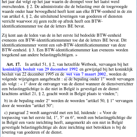
het jaar dat volgt op het jaar waarin de drempel voor het laatst werd
overschreden. § 2. De administratie die de belasting over de toegevoegde
waarde onder haar bevoegdheid heeft kent aan elke BTW-eenheid in de zin
van artikel 4, § 2, die uitsluitend leveringen van goederen of diensten
verricht waarvoor zij geen recht op aftrek heeft een BTW-
identificatienummer toe dat de letters BE bevat.
Zij kent aan de leden van de in het eerste lid bedoelde BTW-eenheid
eveneens een BTW-identificatienummer toe dat de letters BE bevat. Dit
identificatienummer vormt een sub-BTW-identificatienummer van deze
BTW-eenheid. § 3. Een BTW-identificatienummer kan eveneens worden
toegekend aan andere belastingplichtigen. »
Art. 17.
In artikel 51, § 2, van hetzelfde Wetboek, vervangen bij het
koninklijk besluit van 29 december 1992
en gewijzigd bij het koninklijk
wet van 7 maart 2002
besluit van 22 december 1995 en de
, worden de
volgende wijzigingen aangebracht : a) de bepaling onder 1° wordt vervangen
als volgt : « 1° door de ontvanger van de dienst wanneer de dienstverrichter
een belastingplichtige is die niet in België is gevestigd en de dienst
krachtens artikel 21, § 2, geacht wordt in België plaats te vinden;";
b) in de bepaling onder 2° worden de woorden "artikel 50, § 1" vervangen
door de woorden "artikel 50";
c) paragraaf 2 wordt aangevuld met een lid, luidende : « Voor de
toepassing van het eerste lid, 1°, 5° en 6°, wordt een belastingplichtige die
in België een vaste inrichting heeft, aangemerkt als een niet in België
gevestigde belastingplichtige als deze inrichting niet betrokken is bij de
levering van goederen of de dienst.
»