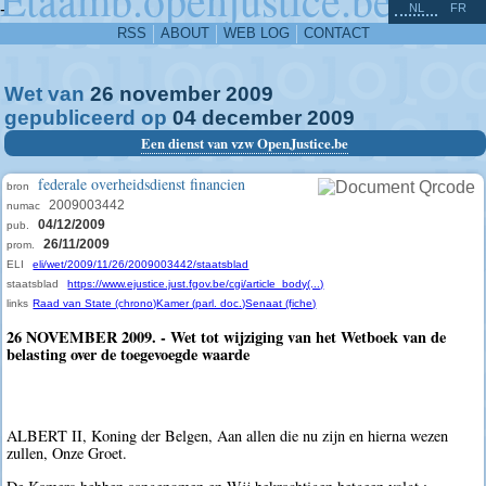
^
-
NL
FR
RSS
ABOUT
WEB LOG
CONTACT
Wet van
26
november
2009
gepubliceerd op
04
december
2009
Een dienst van vzw OpenJustice.be
federale overheidsdienst financien
bron
2009003442
numac
04/12/2009
pub.
26/11/2009
prom.
ELI
eli/wet/2009/11/26/2009003442/staatsblad
staatsblad
https://www.ejustice.just.fgov.be/cgi/article_body(...)
links
Raad van State (chrono)
Kamer (parl. doc.)
Senaat (fiche)
26 NOVEMBER 2009. - Wet tot wijziging van het Wetboek van de
belasting over de toegevoegde waarde
ALBERT II, Koning der Belgen, Aan allen die nu zijn en hierna wezen
zullen, Onze Groet.