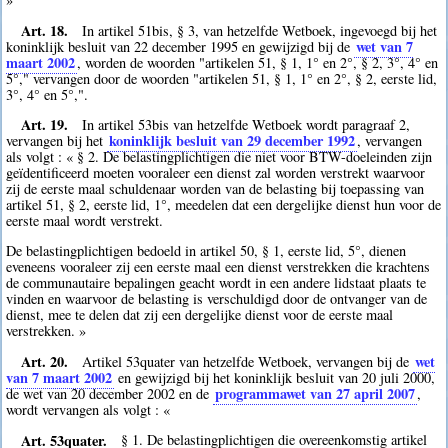
Art. 18.
In artikel 51bis, § 3, van hetzelfde Wetboek, ingevoegd bij het
wet van 7
koninklijk besluit van 22 december 1995 en gewijzigd bij de
maart 2002
, worden de woorden "artikelen 51, § 1, 1° en 2°, § 2, 3°, 4° en
5°," vervangen door de woorden "artikelen 51, § 1, 1° en 2°, § 2, eerste lid,
3°, 4° en 5°,".
Art. 19.
In artikel 53bis van hetzelfde Wetboek wordt paragraaf 2,
koninklijk besluit van 29 december 1992
vervangen bij het
, vervangen
als volgt : « § 2. De belastingplichtigen die niet voor BTW-doeleinden zijn
geïdentificeerd moeten vooraleer een dienst zal worden verstrekt waarvoor
zij de eerste maal schuldenaar worden van de belasting bij toepassing van
artikel 51, § 2, eerste lid, 1°, meedelen dat een dergelijke dienst hun voor de
eerste maal wordt verstrekt.
De belastingplichtigen bedoeld in artikel 50, § 1, eerste lid, 5°, dienen
eveneens vooraleer zij een eerste maal een dienst verstrekken die krachtens
de communautaire bepalingen geacht wordt in een andere lidstaat plaats te
vinden en waarvoor de belasting is verschuldigd door de ontvanger van de
dienst, mee te delen dat zij een dergelijke dienst voor de eerste maal
verstrekken. »
Art. 20.
wet
Artikel 53quater van hetzelfde Wetboek, vervangen bij de
van 7 maart 2002
en gewijzigd bij het koninklijk besluit van 20 juli 2000,
programmawet van 27 april 2007
de wet van 20 december 2002 en de
,
wordt vervangen als volgt : «
Art. 53quater.
§ 1. De belastingplichtigen die overeenkomstig artikel