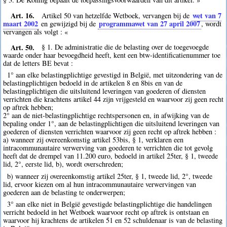
Art. 16.
wet van 7
Artikel 50 van hetzelfde Wetboek, vervangen bij de
maart 2002
programmawet van 27 april 2007
en gewijzigd bij de
, wordt
vervangen als volgt : «
Art. 50.
§ 1. De administratie die de belasting over de toegevoegde
waarde onder haar bevoegdheid heeft, kent een btw-identificatienummer toe
dat de letters BE bevat :
1° aan elke belastingplichtige gevestigd in België, met uitzondering van de
belastingplichtigen bedoeld in de artikelen 8 en 8bis en van de
belastingplichtigen die uitsluitend leveringen van goederen of diensten
verrichten die krachtens artikel 44 zijn vrijgesteld en waarvoor zij geen recht
op aftrek hebben;
2° aan de niet-belastingplichtige rechtspersonen en, in afwijking van de
bepaling onder 1°, aan de belastingplichtigen die uitsluitend leveringen van
goederen of diensten verrichten waarvoor zij geen recht op aftrek hebben :
a) wanneer zij overeenkomstig artikel 53bis, § 1, verklaren een
intracommunautaire verwerving van goederen te verrichten die tot gevolg
heeft dat de drempel van 11.200 euro, bedoeld in artikel 25ter, § 1, tweede
lid, 2°, eerste lid, b), wordt overschreden;
b) wanneer zij overeenkomstig artikel 25ter, § 1, tweede lid, 2°, tweede
lid, ervoor kiezen om al hun intracommunautaire verwervingen van
goederen aan de belasting te onderwerpen;
3° aan elke niet in België gevestigde belastingplichtige die handelingen
verricht bedoeld in het Wetboek waarvoor recht op aftrek is ontstaan en
waarvoor hij krachtens de artikelen 51 en 52 schuldenaar is van de belasting