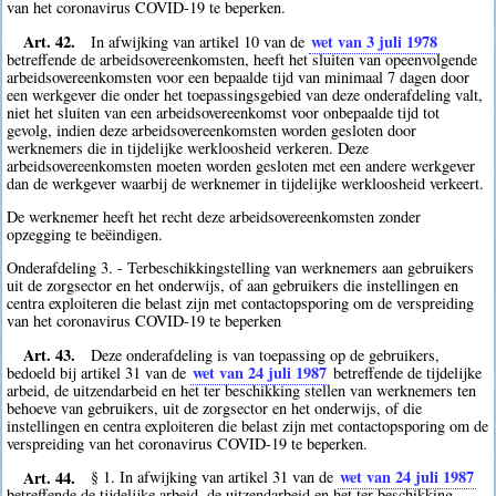
van het coronavirus COVID-19 te beperken.
Art. 42.
wet van 3 juli 1978
In afwijking van artikel 10 van de
betreffende de arbeidsovereenkomsten, heeft het sluiten van opeenvolgende
arbeidsovereenkomsten voor een bepaalde tijd van minimaal 7 dagen door
een werkgever die onder het toepassingsgebied van deze onderafdeling valt,
niet het sluiten van een arbeidsovereenkomst voor onbepaalde tijd tot
gevolg, indien deze arbeidsovereenkomsten worden gesloten door
werknemers die in tijdelijke werkloosheid verkeren. Deze
arbeidsovereenkomsten moeten worden gesloten met een andere werkgever
dan de werkgever waarbij de werknemer in tijdelijke werkloosheid verkeert.
De werknemer heeft het recht deze arbeidsovereenkomsten zonder
opzegging te beëindigen.
Onderafdeling 3. - Terbeschikkingstelling van werknemers aan gebruikers
uit de zorgsector en het onderwijs, of aan gebruikers die instellingen en
centra exploiteren die belast zijn met contactopsporing om de verspreiding
van het coronavirus COVID-19 te beperken
Art. 43.
Deze onderafdeling is van toepassing op de gebruikers,
wet van 24 juli 1987
bedoeld bij artikel 31 van de
betreffende de tijdelijke
arbeid, de uitzendarbeid en het ter beschikking stellen van werknemers ten
behoeve van gebruikers, uit de zorgsector en het onderwijs, of die
instellingen en centra exploiteren die belast zijn met contactopsporing om de
verspreiding van het coronavirus COVID-19 te beperken.
Art. 44.
wet van 24 juli 1987
§ 1. In afwijking van artikel 31 van de
betreffende de tijdelijke arbeid, de uitzendarbeid en het ter beschikking