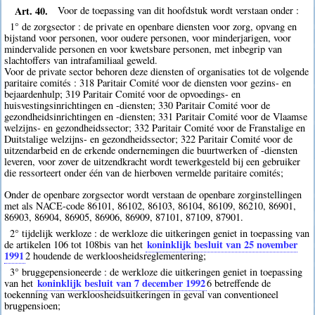
Art. 40.
Voor de toepassing van dit hoofdstuk wordt verstaan onder :
1° de zorgsector : de private en openbare diensten voor zorg, opvang en
bijstand voor personen, voor oudere personen, voor minderjarigen, voor
mindervalide personen en voor kwetsbare personen, met inbegrip van
slachtoffers van intrafamiliaal geweld.
Voor de private sector behoren deze diensten of organisaties tot de volgende
paritaire comités : 318 Paritair Comité voor de diensten voor gezins- en
bejaardenhulp; 319 Paritair Comité voor de opvoedings- en
huisvestingsinrichtingen en -diensten; 330 Paritair Comité voor de
gezondheidsinrichtingen en -diensten; 331 Paritair Comité voor de Vlaamse
welzijns- en gezondheidssector; 332 Paritair Comité voor de Franstalige en
Duitstalige welzijns- en gezondheidssector; 322 Paritair Comité voor de
uitzendarbeid en de erkende ondernemingen die buurtwerken of -diensten
leveren, voor zover de uitzendkracht wordt tewerkgesteld bij een gebruiker
die ressorteert onder één van de hierboven vermelde paritaire comités;
Onder de openbare zorgsector wordt verstaan de openbare zorginstellingen
met als NACE-code 86101, 86102, 86103, 86104, 86109, 86210, 86901,
86903, 86904, 86905, 86906, 86909, 87101, 87109, 87901.
2° tijdelijk werkloze : de werkloze die uitkeringen geniet in toepassing van
koninklijk besluit van 25 november
de artikelen 106 tot 108bis van het
1991
2
houdende de werkloosheidsreglementering;
3° bruggepensioneerde : de werkloze die uitkeringen geniet in toepassing
koninklijk besluit van 7 december 1992
van het
6
betreffende de
toekenning van werkloosheidsuitkeringen in geval van conventioneel
brugpensioen;