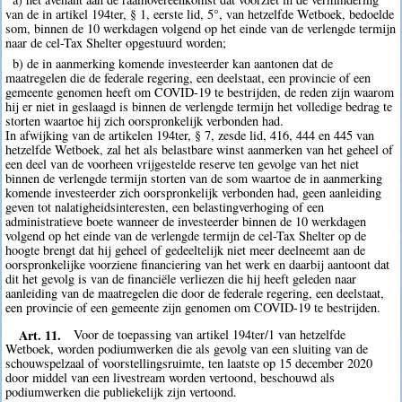
van de in artikel 194ter, § 1, eerste lid, 5°, van hetzelfde Wetboek, bedoelde
som, binnen de 10 werkdagen volgend op het einde van de verlengde termijn
naar de cel-Tax Shelter opgestuurd worden;
b) de in aanmerking komende investeerder kan aantonen dat de
maatregelen die de federale regering, een deelstaat, een provincie of een
gemeente genomen heeft om COVID-19 te bestrijden, de reden zijn waarom
hij er niet in geslaagd is binnen de verlengde termijn het volledige bedrag te
storten waartoe hij zich oorspronkelijk verbonden had.
In afwijking van de artikelen 194ter, § 7, zesde lid, 416, 444 en 445 van
hetzelfde Wetboek, zal het als belastbare winst aanmerken van het geheel of
een deel van de voorheen vrijgestelde reserve ten gevolge van het niet
binnen de verlengde termijn storten van de som waartoe de in aanmerking
komende investeerder zich oorspronkelijk verbonden had, geen aanleiding
geven tot nalatigheidsinteresten, een belastingverhoging of een
administratieve boete wanneer de investeerder binnen de 10 werkdagen
volgend op het einde van de verlengde termijn de cel-Tax Shelter op de
hoogte brengt dat hij geheel of gedeeltelijk niet meer deelneemt aan de
oorspronkelijke voorziene financiering van het werk en daarbij aantoont dat
dit het gevolg is van de financiële verliezen die hij heeft geleden naar
aanleiding van de maatregelen die door de federale regering, een deelstaat,
een provincie of een gemeente zijn genomen om COVID-19 te bestrijden.
Art. 11.
Voor de toepassing van artikel 194ter/1 van hetzelfde
Wetboek, worden podiumwerken die als gevolg van een sluiting van de
schouwspelzaal of voorstellingsruimte, ten laatste op 15 december 2020
door middel van een livestream worden vertoond, beschouwd als
podiumwerken die publiekelijk zijn vertoond.