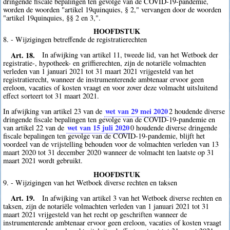
dringende fiscale bepalingen ten gevolge van de COVID-19-pandemie,
worden de woorden "artikel 19quinquies, § 2," vervangen door de woorden
"artikel 19quinquies, §§ 2 en 3,".
HOOFDSTUK
8. - Wijzigingen betreffende de registratierechten
Art. 18.
In afwijking van artikel 11, tweede lid, van het Wetboek der
registratie-, hypotheek- en griffierechten, zijn de notariële volmachten
verleden van 1 januari 2021 tot 31 maart 2021 vrijgesteld van het
registratierecht, wanneer de instrumenterende ambtenaar ervoor geen
ereloon, vacaties of kosten vraagt en voor zover deze volmacht uitsluitend
effect sorteert tot 31 maart 2021.
wet van 29 mei 2020
In afwijking van artikel 23 van de
2
houdende diverse
dringende fiscale bepalingen ten gevolge van de COVID-19-pandemie en
wet van 15 juli 2020
van artikel 22 van de
0
houdende diverse dringende
fiscale bepalingen ten gevolge van de COVID-19-pandemie, blijft het
voordeel van de vrijstelling behouden voor de volmachten verleden van 13
maart 2020 tot 31 december 2020 wanneer de volmacht ten laatste op 31
maart 2021 wordt gebruikt.
HOOFDSTUK
9. - Wijzigingen van het Wetboek diverse rechten en taksen
Art. 19.
In afwijking van artikel 3 van het Wetboek diverse rechten en
taksen, zijn de notariële volmachten verleden van 1 januari 2021 tot 31
maart 2021 vrijgesteld van het recht op geschriften wanneer de
instrumenterende ambtenaar ervoor geen ereloon, vacaties of kosten vraagt