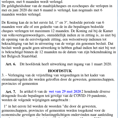
verlopen, met 6 maanden wordt verlengd.
De geldigheidsduur van de maaltijdcheques en ecocheques die verlopen in
mei en juni 2020 die met 6 maand is verlengd, kan nogmaals met 6
maanden worden verlengd.
De Koning kan de in het eerste lid, 1° en 3°, bedoelde periode van 6
maanden voor alle of een gedeelte van de in die bepalingen bedoelde
cheques verlengen tot maximum 12 maanden. De Koning zal bij de Kamer
van volksvertegenwoordigers, onmiddellijk indien ze in zitting is, zo niet bij
de opening van de eerstvolgende zitting, een wetsontwerp indienen tot
bekrachtiging van het in uitvoering van de vorige zin genomen besluit. Dat
besluit wordt geacht geen uitwerking te hebben gehad indien het niet bij wet
is bekrachtigd binnen de 12 maanden na de datum van zijn bekendmaking in
het Belgisch Staatsblad.
Art. 6.
Dit hoofdstuk heeft uitwerking met ingang van 1 maart 2020.
HOOFDSTUK
3. - Verlenging van de vrijstelling van vergoedingen in het kader van
steunmaatregelen die worden getroffen door de gewesten, gemeenschappen,
provincies of gemeenten
Art. 7.
wet van 29 mei 2020
In artikel 6 van de
2
houdende diverse
dringende fiscale bepalingen ten gevolge van de COVID-19-pandemie,
worden de volgende wijzigingen aangebracht :
1° in het eerste lid worden de woorden "die door de gewesten,
gemeenschappen, provincies of gemeenten worden toegekend voor de
economische gevolgen die belastingplichtigen ondervinden naar aanleiding