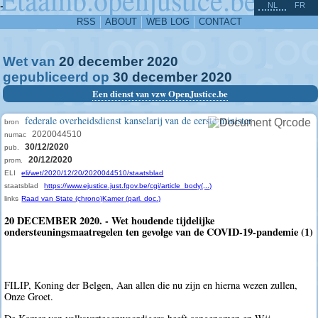
^
-
NL
FR
RSS
ABOUT
WEB LOG
CONTACT
Wet van
20
december
2020
gepubliceerd op
30
december
2020
Een dienst van vzw OpenJustice.be
federale overheidsdienst kanselarij van de eerste minister
bron
2020044510
numac
30/12/2020
pub.
20/12/2020
prom.
ELI
eli/wet/2020/12/20/2020044510/staatsblad
staatsblad
https://www.ejustice.just.fgov.be/cgi/article_body(...)
links
Raad van State (chrono)
Kamer (parl. doc.)
20 DECEMBER 2020. - Wet houdende tijdelijke
ondersteuningsmaatregelen ten gevolge van de COVID-19-pandemie (1)
FILIP, Koning der Belgen, Aan allen die nu zijn en hierna wezen zullen,
Onze Groet.