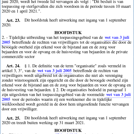
juni 2020, wordt het tweede lid vervangen als volgt : "Dit besluit is van
toepassing op sterfgevallen die zich voordoen in de periode tussen 10 maart
2020 en 1 april 2021.".
Art. 23.
Dit hoofdstuk heeft uitwerking met ingang van 1 september
2020.
HOOFDSTUK
wet van 3 juli
2. - Tijdelijke uitbreiding van het toepassingsgebied van de
2005
betreffende de rechten van vrijwilligers tot de organisaties die door de
bevoegde overheid zijn erkend voor de bijstand aan en de zorg voor
bejaarden en voor de opvang en de huisvesting van bejaarden in de private
commerciële sector
Art. 24.
§ 1. De definitie van de term "organisatie" zoals vermeld in
wet van 3 juli 2005
artikel 3, 3°, van de
betreffende de rechten van
vrijwilligers wordt uitgebreid tot de organisaties die niet als vereniging
zonder winstoogmerk zijn opgericht en die door de bevoegde overheid zijn
erkend voor de bijstand aan en de zorg voor bejaarden en voor de opvang en
de huisvesting van bejaarden. § 2. De organisaties bedoeld in paragraaf 1
wet van 3 juli
zijn uitgesloten van het toepassingsgebied van de voormelde
2005
voor de periodes waarin zij een werknemer die in tijdelijke
werkloosheid wordt gesteld in de door hem uitgeoefende functie vervangen
door een vrijwilliger.
Art. 25.
Dit hoofdstuk heeft uitwerking met ingang van 1 september
2020 en treedt buiten werking op 31 maart 2021.
HOOFDSTUK