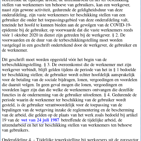
stellen van werknemers ten behoeve van gebruikers, kan een werkgever,
naast zijn gewone activiteit, gedurende de geldigheidsduur van deze
onderafdeling, zijn vaste werknemers ter beschikking stellen van een
gebruiker die onder het toepassingsgebied van deze onderafdeling valt,
teneinde het hoofd te kunnen bieden aan de gevolgen van de COVID-19-
epidemie bij de gebruiker, op voorwaarde dat die vaste werknemers reeds
vóór 1 oktober 2020 in dienst zijn getreden bij de werkgever. § 2. De
voorwaarden en de duur van de terbeschikkingstelling moet worden
vastgelegd in een geschrift ondertekend door de werkgever, de gebruiker en
de werknemer.
Dit geschrift moet worden opgesteld vóór het begin van de
terbeschikkingstelling. § 3. De overeenkomst die de werknemer met zijn
werkgever verbindt, blijft gelden tijdens de periode van het in § 1 bedoelde
ter beschikking stellen; de gebruiker wordt echter hoofdelijk aansprakelijk
voor de betaling van de sociale bijdragen, lonen, vergoedingen en voordelen
die daaruit volgen. In geen geval mogen die lonen, vergoedingen en
voordelen lager zijn dan die welke de werknemers ontvangen die dezelfde
functies in de onderneming van de gebruiker uitoefenen. § 4. Gedurende de
periode waarin de werknemer ter beschikking van de gebruiker wordt
gesteld, is de gebruiker verantwoordelijk voor de toepassing van de
bepalingen van de wetgeving inzake de reglementering en de bescherming
van de arbeid, die gelden op de plaats van het werk zoals bedoeld bij artikel
wet van 24 juli 1987
19 van de
betreffende de tijdelijke arbeid, de
uitzendarbeid en het ter beschikking stellen van werknemers ten behoeve
van gebruikers.
Onderafdeling 4. - Tijdelijke tewerkstelling bij werkgevers uit de zorgsector