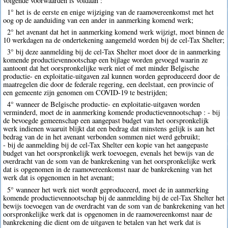
volgende voorwaarden is voldaan :
1° het is de eerste en enige wijziging van de raamovereenkomst met het
oog op de aanduiding van een ander in aanmerking komend werk;
2° het avenant dat het in aanmerking komend werk wijzigt, moet binnen de
10 werkdagen na de ondertekening aangemeld worden bij de cel-Tax Shelter;
3° bij deze aanmelding bij de cel-Tax Shelter moet door de in aanmerking
komende productievennootschap een bijlage worden gevoegd waarin ze
aantoont dat het oorspronkelijke werk niet of met minder Belgische
productie- en exploitatie-uitgaven zal kunnen worden geproduceerd door de
maatregelen die door de federale regering, een deelstaat, een provincie of
een gemeente zijn genomen om COVID-19 te bestrijden;
4° wanneer de Belgische productie- en exploitatie-uitgaven worden
verminderd, moet de in aanmerking komende productievennootschap : - bij
de bevoegde gemeenschap een aangepast budget van het oorspronkelijk
werk indienen waaruit blijkt dat een bedrag dat minstens gelijk is aan het
bedrag van de in het avenant verbonden sommen niet werd gebruikt;
- bij de aanmelding bij de cel-Tax Shelter een kopie van het aangepaste
budget van het oorspronkelijk werk toevoegen, evenals het bewijs van de
overdracht van de som van de bankrekening van het oorspronkelijke werk
dat is opgenomen in de raamovereenkomst naar de bankrekening van het
werk dat is opgenomen in het avenant;
5° wanneer het werk niet wordt geproduceerd, moet de in aanmerking
komende productievennootschap bij de aanmelding bij de cel-Tax Shelter het
bewijs toevoegen van de overdracht van de som van de bankrekening van het
oorspronkelijke werk dat is opgenomen in de raamovereenkomst naar de
bankrekening die dient om de uitgaven te betalen van het werk dat is