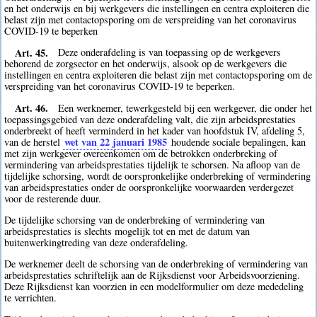
en het onderwijs en bij werkgevers die instellingen en centra exploiteren die
belast zijn met contactopsporing om de verspreiding van het coronavirus
COVID-19 te beperken
Art. 45.
Deze onderafdeling is van toepassing op de werkgevers
behorend de zorgsector en het onderwijs, alsook op de werkgevers die
instellingen en centra exploiteren die belast zijn met contactopsporing om de
verspreiding van het coronavirus COVID-19 te beperken.
Art. 46.
Een werknemer, tewerkgesteld bij een werkgever, die onder het
toepassingsgebied van deze onderafdeling valt, die zijn arbeidsprestaties
onderbreekt of heeft verminderd in het kader van hoofdstuk IV, afdeling 5,
wet van 22 januari 1985
van de herstel
houdende sociale bepalingen, kan
met zijn werkgever overeenkomen om de betrokken onderbreking of
vermindering van arbeidsprestaties tijdelijk te schorsen. Na afloop van de
tijdelijke schorsing, wordt de oorspronkelijke onderbreking of vermindering
van arbeidsprestaties onder de oorspronkelijke voorwaarden verdergezet
voor de resterende duur.
De tijdelijke schorsing van de onderbreking of vermindering van
arbeidsprestaties is slechts mogelijk tot en met de datum van
buitenwerkingtreding van deze onderafdeling.
De werknemer deelt de schorsing van de onderbreking of vermindering van
arbeidsprestaties schriftelijk aan de Rijksdienst voor Arbeidsvoorziening.
Deze Rijksdienst kan voorzien in een modelformulier om deze mededeling
te verrichten.