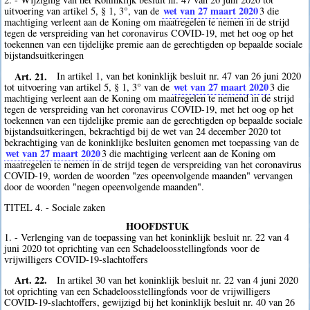
wet van 27 maart 2020
uitvoering van artikel 5, § 1, 3°, van de
3
die
machtiging verleent aan de Koning om maatregelen te nemen in de strijd
tegen de verspreiding van het coronavirus COVID-19, met het oog op het
toekennen van een tijdelijke premie aan de gerechtigden op bepaalde sociale
bijstandsuitkeringen
Art. 21.
In artikel 1, van het koninklijk besluit nr. 47 van 26 juni 2020
wet van 27 maart 2020
tot uitvoering van artikel 5, § 1, 3° van de
3
die
machtiging verleent aan de Koning om maatregelen te nemend in de strijd
tegen de verspreiding van het coronavirus COVID-19, met het oog op het
toekennen van een tijdelijke premie aan de gerechtigden op bepaalde sociale
bijstandsuitkeringen, bekrachtigd bij de wet van 24 december 2020 tot
bekrachtiging van de koninklijke besluiten genomen met toepassing van de
wet van 27 maart 2020
3
die machtiging verleent aan de Koning om
maatregelen te nemen in de strijd tegen de verspreiding van het coronavirus
COVID-19, worden de woorden "zes opeenvolgende maanden" vervangen
door de woorden "negen opeenvolgende maanden".
TITEL 4. - Sociale zaken
HOOFDSTUK
1. - Verlenging van de toepassing van het koninklijk besluit nr. 22 van 4
juni 2020 tot oprichting van een Schadeloosstellingfonds voor de
vrijwilligers COVID-19-slachtoffers
Art. 22.
In artikel 30 van het koninklijk besluit nr. 22 van 4 juni 2020
tot oprichting van een Schadeloosstellingfonds voor de vrijwilligers
COVID-19-slachtoffers, gewijzigd bij het koninklijk besluit nr. 40 van 26