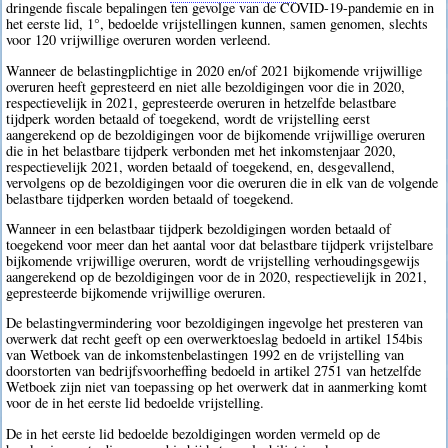
dringende fiscale bepalingen ten gevolge van de COVID-19-pandemie en in
het eerste lid, 1°, bedoelde vrijstellingen kunnen, samen genomen, slechts
voor 120 vrijwillige overuren worden verleend.
Wanneer de belastingplichtige in 2020 en/of 2021 bijkomende vrijwillige
overuren heeft gepresteerd en niet alle bezoldigingen voor die in 2020,
respectievelijk in 2021, gepresteerde overuren in hetzelfde belastbare
tijdperk worden betaald of toegekend, wordt de vrijstelling eerst
aangerekend op de bezoldigingen voor de bijkomende vrijwillige overuren
die in het belastbare tijdperk verbonden met het inkomstenjaar 2020,
respectievelijk 2021, worden betaald of toegekend, en, desgevallend,
vervolgens op de bezoldigingen voor die overuren die in elk van de volgende
belastbare tijdperken worden betaald of toegekend.
Wanneer in een belastbaar tijdperk bezoldigingen worden betaald of
toegekend voor meer dan het aantal voor dat belastbare tijdperk vrijstelbare
bijkomende vrijwillige overuren, wordt de vrijstelling verhoudingsgewijs
aangerekend op de bezoldigingen voor de in 2020, respectievelijk in 2021,
gepresteerde bijkomende vrijwillige overuren.
De belastingvermindering voor bezoldigingen ingevolge het presteren van
overwerk dat recht geeft op een overwerktoeslag bedoeld in artikel 154bis
van Wetboek van de inkomstenbelastingen 1992 en de vrijstelling van
doorstorten van bedrijfsvoorheffing bedoeld in artikel 2751 van hetzelfde
Wetboek zijn niet van toepassing op het overwerk dat in aanmerking komt
voor de in het eerste lid bedoelde vrijstelling.
De in het eerste lid bedoelde bezoldigingen worden vermeld op de