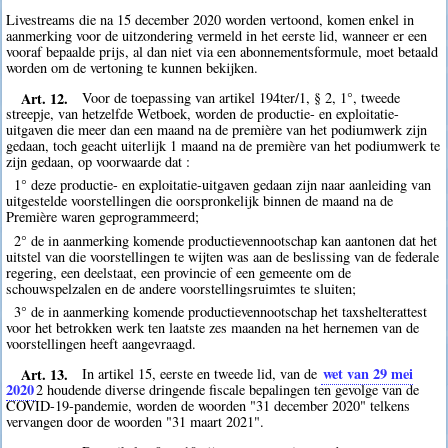
Livestreams die na 15 december 2020 worden vertoond, komen enkel in
aanmerking voor de uitzondering vermeld in het eerste lid, wanneer er een
vooraf bepaalde prijs, al dan niet via een abonnementsformule, moet betaald
worden om de vertoning te kunnen bekijken.
Art. 12.
Voor de toepassing van artikel 194ter/1, § 2, 1°, tweede
streepje, van hetzelfde Wetboek, worden de productie- en exploitatie-
uitgaven die meer dan een maand na de première van het podiumwerk zijn
gedaan, toch geacht uiterlijk 1 maand na de première van het podiumwerk te
zijn gedaan, op voorwaarde dat :
1° deze productie- en exploitatie-uitgaven gedaan zijn naar aanleiding van
uitgestelde voorstellingen die oorspronkelijk binnen de maand na de
Première waren geprogrammeerd;
2° de in aanmerking komende productievennootschap kan aantonen dat het
uitstel van die voorstellingen te wijten was aan de beslissing van de federale
regering, een deelstaat, een provincie of een gemeente om de
schouwspelzalen en de andere voorstellingsruimtes te sluiten;
3° de in aanmerking komende productievennootschap het taxshelterattest
voor het betrokken werk ten laatste zes maanden na het hernemen van de
voorstellingen heeft aangevraagd.
Art. 13.
wet van 29 mei
In artikel 15, eerste en tweede lid, van de
2020
2
houdende diverse dringende fiscale bepalingen ten gevolge van de
COVID-19-pandemie, worden de woorden "31 december 2020" telkens
vervangen door de woorden "31 maart 2021".