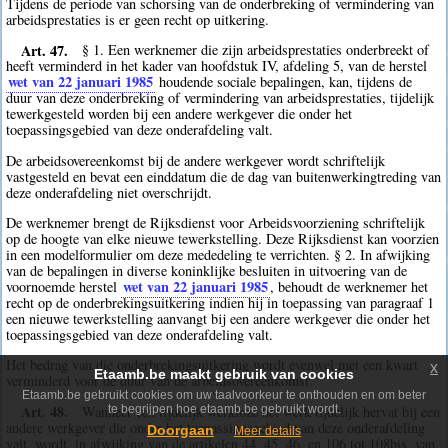
Tijdens de periode van schorsing van de onderbreking of vermindering van
arbeidsprestaties is er geen recht op uitkering.
Art. 47.
§ 1. Een werknemer die zijn arbeidsprestaties onderbreekt of
heeft verminderd in het kader van hoofdstuk IV, afdeling 5, van de herstel
wet van 22 januari 1985
houdende sociale bepalingen, kan, tijdens de
duur van deze onderbreking of vermindering van arbeidsprestaties, tijdelijk
tewerkgesteld worden bij een andere werkgever die onder het
toepassingsgebied van deze onderafdeling valt.
De arbeidsovereenkomst bij de andere werkgever wordt schriftelijk
vastgesteld en bevat een einddatum die de dag van buitenwerkingtreding van
deze onderafdeling niet overschrijdt.
De werknemer brengt de Rijksdienst voor Arbeidsvoorziening schriftelijk
op de hoogte van elke nieuwe tewerkstelling. Deze Rijksdienst kan voorzien
in een modelformulier om deze mededeling te verrichten. § 2. In afwijking
van de bepalingen in diverse koninklijke besluiten in uitvoering van de
wet van 22 januari 1985
voornoemde herstel
, behoudt de werknemer het
recht op de onderbrekingsuitkering indien hij in toepassing van paragraaf 1
een nieuwe tewerkstelling aanvangt bij een andere werkgever die onder het
toepassingsgebied van deze onderafdeling valt.
Het bedrag van die onderbrekingsuitkering wordt evenwel met een kwart
x
Etaamb.be maakt gebruik van cookies
verminderd voor de duur van de arbeidsovereenkomst.
Etaamb.be gebruikt cookies om uw taalvoorkeur te onthouden en om beter
Art. 48.
Wanneer een tijdelijk werkloze het werk tijdelijk hervat bij een
te begrijpen hoe etaamb.be gebruikt wordt.
andere werkgever die onder het toepassingsgebied van deze onderafdeling
Doorgaan
Meer details
valt, wordt, in afwijking van de artikelen 44, 45, 46, en 106 tot 108bis, van