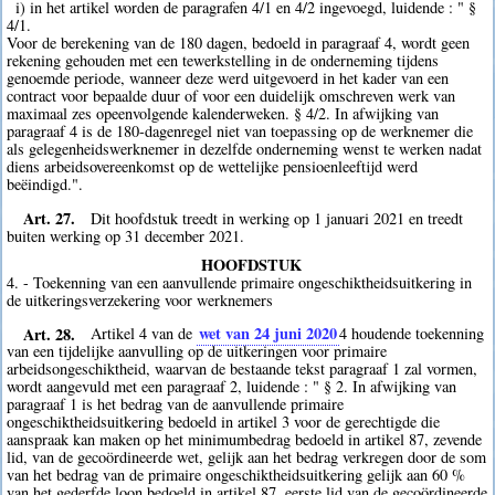
i) in het artikel worden de paragrafen 4/1 en 4/2 ingevoegd, luidende : " §
4/1.
Voor de berekening van de 180 dagen, bedoeld in paragraaf 4, wordt geen
rekening gehouden met een tewerkstelling in de onderneming tijdens
genoemde periode, wanneer deze werd uitgevoerd in het kader van een
contract voor bepaalde duur of voor een duidelijk omschreven werk van
maximaal zes opeenvolgende kalenderweken. § 4/2. In afwijking van
paragraaf 4 is de 180-dagenregel niet van toepassing op de werknemer die
als gelegenheidswerknemer in dezelfde onderneming wenst te werken nadat
diens arbeidsovereenkomst op de wettelijke pensioenleeftijd werd
beëindigd.".
Art. 27.
Dit hoofdstuk treedt in werking op 1 januari 2021 en treedt
buiten werking op 31 december 2021.
HOOFDSTUK
4. - Toekenning van een aanvullende primaire ongeschiktheidsuitkering in
de uitkeringsverzekering voor werknemers
Art. 28.
wet van 24 juni 2020
Artikel 4 van de
4
houdende toekenning
van een tijdelijke aanvulling op de uitkeringen voor primaire
arbeidsongeschiktheid, waarvan de bestaande tekst paragraaf 1 zal vormen,
wordt aangevuld met een paragraaf 2, luidende : " § 2. In afwijking van
paragraaf 1 is het bedrag van de aanvullende primaire
ongeschiktheidsuitkering bedoeld in artikel 3 voor de gerechtigde die
aanspraak kan maken op het minimumbedrag bedoeld in artikel 87, zevende
lid, van de gecoördineerde wet, gelijk aan het bedrag verkregen door de som
van het bedrag van de primaire ongeschiktheidsuitkering gelijk aan 60 %
van het gederfde loon bedoeld in artikel 87, eerste lid van de gecoördineerde