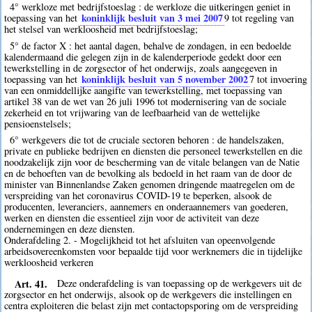
4° werkloze met bedrijfstoeslag : de werkloze die uitkeringen geniet in
koninklijk besluit van 3 mei 2007
toepassing van het
9
tot regeling van
het stelsel van werkloosheid met bedrijfstoeslag;
5° de factor X : het aantal dagen, behalve de zondagen, in een bedoelde
kalendermaand die gelegen zijn in de kalenderperiode gedekt door een
tewerkstelling in de zorgsector of het onderwijs, zoals aangegeven in
koninklijk besluit van 5 november 2002
toepassing van het
7
tot invoering
van een onmiddellijke aangifte van tewerkstelling, met toepassing van
artikel 38 van de wet van 26 juli 1996 tot modernisering van de sociale
zekerheid en tot vrijwaring van de leefbaarheid van de wettelijke
pensioenstelsels;
6° werkgevers die tot de cruciale sectoren behoren : de handelszaken,
private en publieke bedrijven en diensten die personeel tewerkstellen en die
noodzakelijk zijn voor de bescherming van de vitale belangen van de Natie
en de behoeften van de bevolking als bedoeld in het raam van de door de
minister van Binnenlandse Zaken genomen dringende maatregelen om de
verspreiding van het coronavirus COVID-19 te beperken, alsook de
producenten, leveranciers, aannemers en onderaannemers van goederen,
werken en diensten die essentieel zijn voor de activiteit van deze
ondernemingen en deze diensten.
Onderafdeling 2. - Mogelijkheid tot het afsluiten van opeenvolgende
arbeidsovereenkomsten voor bepaalde tijd voor werknemers die in tijdelijke
werkloosheid verkeren
Art. 41.
Deze onderafdeling is van toepassing op de werkgevers uit de
zorgsector en het onderwijs, alsook op de werkgevers die instellingen en
centra exploiteren die belast zijn met contactopsporing om de verspreiding