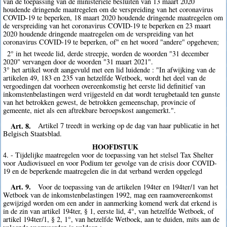
van de toepassing van de ministeriële besluiten van 13 maart 2020
houdende dringende maatregelen om de verspreiding van het coronavirus
COVID-19 te beperken, 18 maart 2020 houdende dringende maatregelen om
de verspreiding van het coronavirus COVID-19 te beperken en 23 maart
2020 houdende dringende maatregelen om de verspreiding van het
coronavirus COVID-19 te beperken, of" en het woord "andere" opgeheven;
2° in het tweede lid, derde streepje, worden de woorden "31 december
2020" vervangen door de woorden "31 maart 2021".
3° het artikel wordt aangevuld met een lid luidende : "In afwijking van de
artikelen 49, 183 en 235 van hetzelfde Wetboek, wordt het deel van de
vergoedingen dat voorheen overeenkomstig het eerste lid definitief van
inkomstenbelastingen werd vrijgesteld en dat wordt terugbetaald ten gunste
van het betrokken gewest, de betrokken gemeenschap, provincie of
gemeente, niet als een aftrekbare beroepskost aangemerkt.".
Art. 8.
Artikel 7 treedt in werking op de dag van haar publicatie in het
Belgisch Staatsblad.
HOOFDSTUK
4. - Tijdelijke maatregelen voor de toepassing van het stelsel Tax Shelter
voor Audiovisueel en voor Podium ter gevolge van de crisis door COVID-
19 en de beperkende maatregelen die in dat verband werden opgelegd
Art. 9.
Voor de toepassing van de artikelen 194ter en 194ter/1 van het
Wetboek van de inkomstenbelastingen 1992, mag een raamovereenkomst
gewijzigd worden om een ander in aanmerking komend werk dat erkend is
in de zin van artikel 194ter, § 1, eerste lid, 4°, van hetzelfde Wetboek, of
artikel 194ter/1, § 2, 1°, van hetzelfde Wetboek, aan te duiden, mits aan de