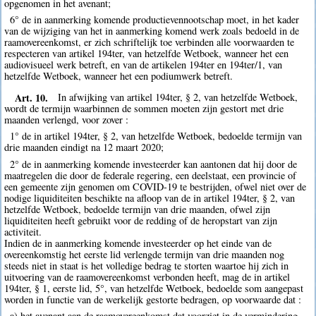
opgenomen in het avenant;
6° de in aanmerking komende productievennootschap moet, in het kader
van de wijziging van het in aanmerking komend werk zoals bedoeld in de
raamovereenkomst, er zich schriftelijk toe verbinden alle voorwaarden te
respecteren van artikel 194ter, van hetzelfde Wetboek, wanneer het een
audiovisueel werk betreft, en van de artikelen 194ter en 194ter/1, van
hetzelfde Wetboek, wanneer het een podiumwerk betreft.
Art. 10.
In afwijking van artikel 194ter, § 2, van hetzelfde Wetboek,
wordt de termijn waarbinnen de sommen moeten zijn gestort met drie
maanden verlengd, voor zover :
1° de in artikel 194ter, § 2, van hetzelfde Wetboek, bedoelde termijn van
drie maanden eindigt na 12 maart 2020;
2° de in aanmerking komende investeerder kan aantonen dat hij door de
maatregelen die door de federale regering, een deelstaat, een provincie of
een gemeente zijn genomen om COVID-19 te bestrijden, ofwel niet over de
nodige liquiditeiten beschikte na afloop van de in artikel 194ter, § 2, van
hetzelfde Wetboek, bedoelde termijn van drie maanden, ofwel zijn
liquiditeiten heeft gebruikt voor de redding of de heropstart van zijn
activiteit.
Indien de in aanmerking komende investeerder op het einde van de
overeenkomstig het eerste lid verlengde termijn van drie maanden nog
steeds niet in staat is het volledige bedrag te storten waartoe hij zich in
uitvoering van de raamovereenkomst verbonden heeft, mag de in artikel
194ter, § 1, eerste lid, 5°, van hetzelfde Wetboek, bedoelde som aangepast
worden in functie van de werkelijk gestorte bedragen, op voorwaarde dat :
a) het avenant aan de raamovereenkomst dat voorziet in de vermindering