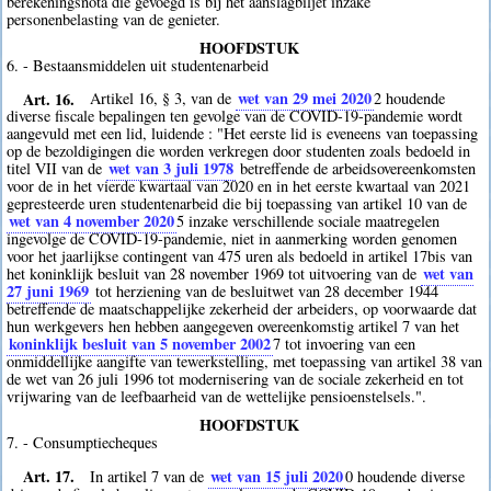
berekeningsnota die gevoegd is bij het aanslagbiljet inzake
personenbelasting van de genieter.
HOOFDSTUK
6. - Bestaansmiddelen uit studentenarbeid
Art. 16.
wet van 29 mei 2020
Artikel 16, § 3, van de
2
houdende
diverse fiscale bepalingen ten gevolge van de COVID-19-pandemie wordt
aangevuld met een lid, luidende : "Het eerste lid is eveneens van toepassing
op de bezoldigingen die worden verkregen door studenten zoals bedoeld in
wet van 3 juli 1978
titel VII van de
betreffende de arbeidsovereenkomsten
voor de in het vierde kwartaal van 2020 en in het eerste kwartaal van 2021
gepresteerde uren studentenarbeid die bij toepassing van artikel 10 van de
wet van 4 november 2020
5
inzake verschillende sociale maatregelen
ingevolge de COVID-19-pandemie, niet in aanmerking worden genomen
voor het jaarlijkse contingent van 475 uren als bedoeld in artikel 17bis van
wet van
het koninklijk besluit van 28 november 1969 tot uitvoering van de
27 juni 1969
tot herziening van de besluitwet van 28 december 1944
betreffende de maatschappelijke zekerheid der arbeiders, op voorwaarde dat
hun werkgevers hen hebben aangegeven overeenkomstig artikel 7 van het
koninklijk besluit van 5 november 2002
7
tot invoering van een
onmiddellijke aangifte van tewerkstelling, met toepassing van artikel 38 van
de wet van 26 juli 1996 tot modernisering van de sociale zekerheid en tot
vrijwaring van de leefbaarheid van de wettelijke pensioenstelsels.".
HOOFDSTUK
7. - Consumptiecheques
Art. 17.
wet van 15 juli 2020
In artikel 7 van de
0
houdende diverse