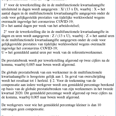
1° voor de tewerkstelling die in de multifunctionele kwartaalaangifte
uitsluitend in dagen wordt aangegeven : X/ (13 x D), waarbij : X = het
aantal dagen in de multifunctionele kwartaalaangifte aangegeven onder de
code voor gelijkgestelde prestaties van tijdelijke werkloosheid wegens
overmacht ingevolge het coronavirus COVID-19;
D = het aantal dagen per week van het arbeidsstelsel;
2° voor de tewerkstelling die in de multifunctionele kwartaalaangifte in
dagen en uren wordt aangegeven : Z / (13 x U), waarbij : Z = het aantal uren
in de multifunctionele kwartaalaangifte aangegeven onder de code voor
gelijkgestelde prestaties van tijdelijke werkloosheid wegens overmacht
ingevolge het coronavirus COVID-19;
U = het gemiddeld aantal uren per week van de referentiewerknemer.
De prestatiebreuk wordt per tewerkstelling afgerond op twee cijfers na de
komma, waarbij 0,005 naar boven wordt afgerond.
De globale prestatiebreuk van een werknemer in de multifunctionele
kwartaalaangifte is hoogstens gelijk aan 1. In geval van overschrijding
wordt het resultaat tot 1 herleid. § 2. Voor de toekenning van de
compensatie aan iedere werkgever wordt een gemiddeld percentage berekend
op basis van de globale prestatiebreuken van zijn werknemers in het tweede
kwartaal 2020. Dit gemiddeld percentage wordt afgerond op twee cijfers na
de komma, waarbij 0,005 naar boven wordt afgerond.
De werkgevers voor wie het gemiddeld percentage kleiner is dan 10
ontvangen geen compensatie.