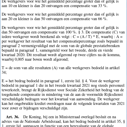
De werkgevers voor wie het gemiddeld percentage groter dan of gelijk is
aan 10 en kleiner is dan 20 ontvangen een compensatie van 33 %.
De werkgevers voor wie het gemiddeld percentage groter dan of gelijk is
aan 20 en kleiner is dan 50 ontvangen een compensatie van 66 %.
De werkgevers voor wie het gemiddeld percentage groter dan of gelijk is
dan 50 ontvangen een compensatie van 100 %. § 3. De compensatie (C) van
iedere werkgever wordt berekend als volgt : C = (A / T) * E, waarbij : A =
per werkgever het resultaat van het compensatiepercentage zoals bepaald in
paragraaf 2 vermenigvuldigd met de som van de globale prestatiebreuken
bepaald in paragraaf 1, samengeteld voor het tweede, derde en vierde
kwartaal 2020. Dit resultaat wordt afgerond op twee cijfers na de komma,
waarbij 0,005 naar boven wordt afgerond;
T = de som van alle resultaten (A) van alle werkgevers bedoeld in artikel
34;
E = het bedrag bedoeld in paragraaf 1, eerste lid. § 4. Voor de werkgever
bedoeld in paragraaf 1 die in het tweede kwartaal 2021 nog steeds personeel
tewerkstelt, brengt de Rijksdienst voor Sociale Zekerheid het bedrag van de
toegekende compensatie in mindering van de aan de voormelde Rijksdienst
verschuldigde bedragen voor het kwartaal van aanwending. De werkgever
kan het ongebruikte krediet overdragen naar de volgende kwartalen van 2021
voor zover er bijdragen verschuldigd zijn.
Art. 36.
De Koning, bij een in Ministerraad overlegd besluit en na
advies van de Nationale Arbeidsraad, kan het bedrag bedoeld in artikel 35, §
1, eerste lid, aanpassen in functie van een herevaluatie van de globale