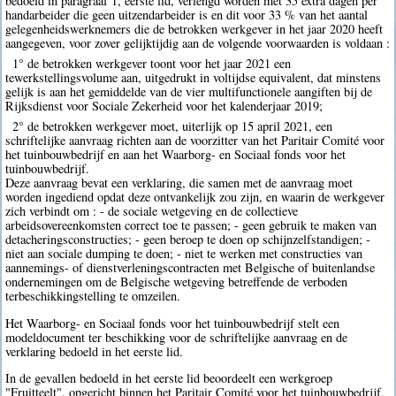
bedoeld in paragraaf 1, eerste lid, verlengd worden met 35 extra dagen per
handarbeider die geen uitzendarbeider is en dit voor 33 % van het aantal
gelegenheidswerknemers die de betrokken werkgever in het jaar 2020 heeft
aangegeven, voor zover gelijktijdig aan de volgende voorwaarden is voldaan :
1° de betrokken werkgever toont voor het jaar 2021 een
tewerkstellingsvolume aan, uitgedrukt in voltijdse equivalent, dat minstens
gelijk is aan het gemiddelde van de vier multifunctionele aangiften bij de
Rijksdienst voor Sociale Zekerheid voor het kalenderjaar 2019;
2° de betrokken werkgever moet, uiterlijk op 15 april 2021, een
schriftelijke aanvraag richten aan de voorzitter van het Paritair Comité voor
het tuinbouwbedrijf en aan het Waarborg- en Sociaal fonds voor het
tuinbouwbedrijf.
Deze aanvraag bevat een verklaring, die samen met de aanvraag moet
worden ingediend opdat deze ontvankelijk zou zijn, en waarin de werkgever
zich verbindt om : - de sociale wetgeving en de collectieve
arbeidsovereenkomsten correct toe te passen; - geen gebruik te maken van
detacheringsconstructies; - geen beroep te doen op schijnzelfstandigen; -
niet aan sociale dumping te doen; - niet te werken met constructies van
aannemings- of dienstverleningscontracten met Belgische of buitenlandse
ondernemingen om de Belgische wetgeving betreffende de verboden
terbeschikkingstelling te omzeilen.
Het Waarborg- en Sociaal fonds voor het tuinbouwbedrijf stelt een
modeldocument ter beschikking voor de schriftelijke aanvraag en de
verklaring bedoeld in het eerste lid.
In de gevallen bedoeld in het eerste lid beoordeelt een werkgroep
"Fruitteelt", opgericht binnen het Paritair Comité voor het tuinbouwbedrijf,