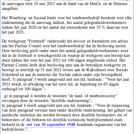
de aanvragen vóór 10 mei 2021 aan de hand van de DmfA- en de Dimona-
aangiften.
Het Waarborg- en Sociaal fonds voor het tuinbouwbedrijf berekent voor elke
onderneming die de aanvraag indient, het aantal gelegenheidswerknemers
tijdens het jaar 2020 en het aantal dat overeenkomt met 33 % daarvan voor
het jaar 2021.
De werkgroep "Fruitteelt" onderzoekt het dossier en formuleert een advies
aan het Paritair Comité voor het tuinbouwbedrijf dat de beslissing neemt.
Deze beslissing geeft onder meer het aantal gelegenheidswerknemers weer
dat in de fruitteelt is tewerkgesteld en waarop de werkgever een beroep kan
doen tijdens het voor het jaar 2021 tot 100 dagen uitgebreide stelsel. Het
Paritair Comité deelt deze beslissing mee aan de betrokken werkgever en
bezorgt ze uiterlijk op 31 mei 2021 tevens aan de Rijksdienst voor Sociale
Zekerheid en aan de minister die Sociale zaken onder zijn bevoegdheid
heeft. f) paragraaf 3 wordt aangevuld met een lid, luidende : "Voor het jaar
2021 wordt, in afwijking van het eerst lid, de beperking tot 65 dagen
verhoogd tot 100 dagen.";
g) in paragraaf 4 worden de woorden "de land- of tuinbouwsector"
vervangen door de woorden "dezelfde onderneming";
h) paragraaf 4 wordt aangevuld met een lid, luidende : "Voor de toepassing
van deze paragraaf verstaat men onder dezelfde onderneming, het geheel van
juridische entiteiten die worden bestuurd door dezelfde bestuurders en/ of
beheerders of die behoren tot dezelfde technische bedrijfseenheid zoals
wet van 20 september 1948
bedoeld in de
houdende organisatie van het
bedrijfsleven.";