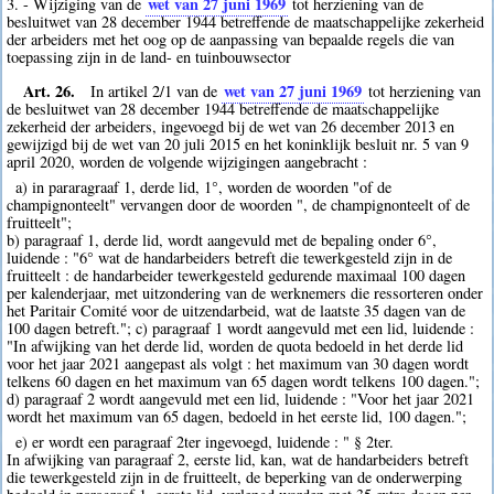
wet van 27 juni 1969
3. - Wijziging van de
tot herziening van de
besluitwet van 28 december 1944 betreffende de maatschappelijke zekerheid
der arbeiders met het oog op de aanpassing van bepaalde regels die van
toepassing zijn in de land- en tuinbouwsector
Art. 26.
wet van 27 juni 1969
In artikel 2/1 van de
tot herziening van
de besluitwet van 28 december 1944 betreffende de maatschappelijke
zekerheid der arbeiders, ingevoegd bij de wet van 26 december 2013 en
gewijzigd bij de wet van 20 juli 2015 en het koninklijk besluit nr. 5 van 9
april 2020, worden de volgende wijzigingen aangebracht :
a) in pararagraaf 1, derde lid, 1°, worden de woorden "of de
champignonteelt" vervangen door de woorden ", de champignonteelt of de
fruitteelt";
b) paragraaf 1, derde lid, wordt aangevuld met de bepaling onder 6°,
luidende : "6° wat de handarbeiders betreft die tewerkgesteld zijn in de
fruitteelt : de handarbeider tewerkgesteld gedurende maximaal 100 dagen
per kalenderjaar, met uitzondering van de werknemers die ressorteren onder
het Paritair Comité voor de uitzendarbeid, wat de laatste 35 dagen van de
100 dagen betreft."; c) paragraaf 1 wordt aangevuld met een lid, luidende :
"In afwijking van het derde lid, worden de quota bedoeld in het derde lid
voor het jaar 2021 aangepast als volgt : het maximum van 30 dagen wordt
telkens 60 dagen en het maximum van 65 dagen wordt telkens 100 dagen.";
d) paragraaf 2 wordt aangevuld met een lid, luidende : "Voor het jaar 2021
wordt het maximum van 65 dagen, bedoeld in het eerste lid, 100 dagen.";
e) er wordt een paragraaf 2ter ingevoegd, luidende : " § 2ter.
In afwijking van paragraaf 2, eerste lid, kan, wat de handarbeiders betreft
die tewerkgesteld zijn in de fruitteelt, de beperking van de onderwerping