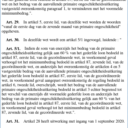
wet en het bedrag van de aanvullende primaire ongeschiktheidsuitkering
vastgesteld overeenkomstig paragraaf 1, te verminderen met het voormelde
minimumbedrag.".
Art. 29.
In artikel 5, eerste lid, van dezelfde wet worden de woorden
"vanaf de eerste dag van de zevende maand van primaire ongeschiktheid"
opgeheven.
Art. 30.
In dezelfde wet wordt een artikel 5/1 ingevoegd, luidende : "
Art. 5/1.
Indien de som van enerzijds het bedrag van de primaire
ongeschiktheidsuitkering gelijk aan 60 % van het gederfde loon bedoeld in
artikel 87, eerste lid, van de gecoördineerde wet, in voorkomend geval
verhoogd tot het minimumbedrag bedoeld in artikel 87, zevende lid, van de
gecoördineerde wet, en anderzijds het overeenkomstig de artikelen 4 en 5
vastgestelde bedrag van de aanvullende primaire ongeschiktheidsuitkering
het gederfde loon bedoeld in artikel 87, eerste lid, van de gecoördineerde
wet, in voorkomend geval aangepast overeenkomstig de regeling bedoeld in
artikel 6, tweede lid, overschrijdt, wordt het bedrag van de aanvullende
primaire ongeschiktheidsuitkering bedoeld in artikel 3 echter begrensd tot
het verschil van enerzijds dit voormelde gederfde loon en anderzijds het
bedrag van de primaire ongeschiktheidsuitkering gelijk aan 60 % van het
gederfde loon bedoeld in artikel 87, eerste lid, van de gecoördineerde wet,
in voorkomend geval verhoogd tot het minimumbedrag bedoeld in artikel
87, zevende lid, van de gecoördineerde wet.".
Art. 31.
Artikel 28 heeft uitwerking met ingang van 1 september 2020.