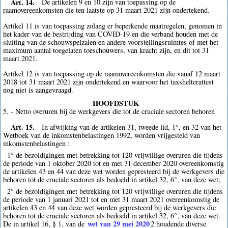
Art. 14.
De artikelen 9 en 10 zijn van toepassing op de
raamovereenkomsten die ten laatste op 31 maart 2021 zijn ondertekend.
Artikel 11 is van toepassing zolang er beperkende maatregelen, genomen in
het kader van de bestrijding van COVID-19 en die verband houden met de
sluiting van de schouwspelzalen en andere voorstellingsruimtes of met het
maximum aantal toegelaten toeschouwers, van kracht zijn, en dit tot 31
maart 2021.
Artikel 12 is van toepassing op de raamovereenkomsten die vanaf 12 maart
2018 tot 31 maart 2021 zijn ondertekend en waarvoor het taxshelterattest
nog niet is aangevraagd.
HOOFDSTUK
5. - Netto overuren bij de werkgevers die tot de cruciale sectoren behoren
Art. 15.
In afwijking van de artikelen 31, tweede lid, 1°, en 32 van het
Wetboek van de inkomstenbelastingen 1992, worden vrijgesteld van
inkomstenbelastingen :
1° de bezoldigingen met betrekking tot 120 vrijwillige overuren die tijdens
de periode van 1 oktober 2020 tot en met 31 december 2020 overeenkomstig
de artikelen 43 en 44 van deze wet worden gepresteerd bij de werkgevers die
behoren tot de cruciale sectoren als bedoeld in artikel 32, 6°, van deze wet;
2° de bezoldigingen met betrekking tot 120 vrijwillige overuren die tijdens
de periode van 1 januari 2021 tot en met 31 maart 2021 overeenkomstig de
artikelen 43 en 44 van deze wet worden gepresteerd bij de werkgevers die
behoren tot de cruciale sectoren als bedoeld in artikel 32, 6°, van deze wet.
wet van 29 mei 2020
De in artikel 16, § 1, van de
2
houdende diverse