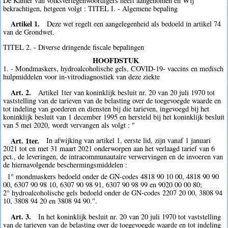
De Kamer van volksvertegenwoordigers heeft aangenomen en Wij
bekrachtigen, hetgeen volgt : TITEL I. - Algemene bepaling
Artikel 1.
Deze wet regelt een aangelegenheid als bedoeld in artikel 74
van de Grondwet.
TITEL 2. - Diverse dringende fiscale bepalingen
HOOFDSTUK
1. - Mondmaskers, hydroalcoholische gels, COVID-19- vaccins en medisch
hulpmiddelen voor in-vitrodiagnostiek van deze ziekte
Art. 2.
Artikel 1ter van koninklijk besluit nr. 20 van 20 juli 1970 tot
vaststelling van de tarieven van de belasting over de toegevoegde waarde en
tot indeling van goederen en diensten bij die tarieven, ingevoegd bij het
koninklijk besluit van 1 december 1995 en hersteld bij het koninklijk besluit
van 5 mei 2020, wordt vervangen als volgt : "
Art. 1ter.
In afwijking van artikel 1, eerste lid, zijn vanaf 1 januari
2021 tot en met 31 maart 2021 onderworpen aan het verlaagd tarief van 6
pct., de leveringen, de intracommunautaire verwervingen en de invoeren van
de hiernavolgende beschermingsmiddelen :
1° mondmaskers bedoeld onder de GN-codes 4818 90 10 00, 4818 90 90
00, 6307 90 98 10, 6307 90 98 91, 6307 90 98 99 en 9020 00 00 80;
2° hydroalcoholische gels bedoeld onder de GN-codes 2207 20 00, 3808 94
10, 3808 94 20 en 3808 94 90.".
Art. 3.
In het koninklijk besluit nr. 20 van 20 juli 1970 tot vaststelling
van de tarieven van de belasting over de toegevoegde waarde en tot indeling