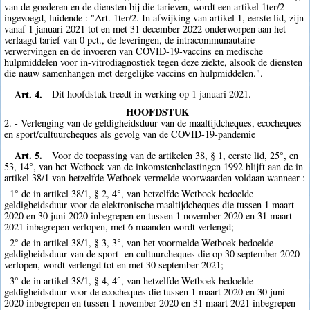
van de goederen en de diensten bij die tarieven, wordt een artikel 1ter/2
ingevoegd, luidende : "Art. 1ter/2. In afwijking van artikel 1, eerste lid, zijn
vanaf 1 januari 2021 tot en met 31 december 2022 onderworpen aan het
verlaagd tarief van 0 pct., de leveringen, de intracommunautaire
verwervingen en de invoeren van COVID-19-vaccins en medische
hulpmiddelen voor in-vitrodiagnostiek tegen deze ziekte, alsook de diensten
die nauw samenhangen met dergelijke vaccins en hulpmiddelen.".
Art. 4.
Dit hoofdstuk treedt in werking op 1 januari 2021.
HOOFDSTUK
2. - Verlenging van de geldigheidsduur van de maaltijdcheques, ecocheques
en sport/cultuurcheques als gevolg van de COVID-19-pandemie
Art. 5.
Voor de toepassing van de artikelen 38, § 1, eerste lid, 25°, en
53, 14°, van het Wetboek van de inkomstenbelastingen 1992 blijft aan de in
artikel 38/1 van hetzelfde Wetboek vermelde voorwaarden voldaan wanneer :
1° de in artikel 38/1, § 2, 4°, van hetzelfde Wetboek bedoelde
geldigheidsduur voor de elektronische maaltijdcheques die tussen 1 maart
2020 en 30 juni 2020 inbegrepen en tussen 1 november 2020 en 31 maart
2021 inbegrepen verlopen, met 6 maanden wordt verlengd;
2° de in artikel 38/1, § 3, 3°, van het voormelde Wetboek bedoelde
geldigheidsduur van de sport- en cultuurcheques die op 30 september 2020
verlopen, wordt verlengd tot en met 30 september 2021;
3° de in artikel 38/1, § 4, 4°, van hetzelfde Wetboek bedoelde
geldigheidsduur voor de ecocheques die tussen 1 maart 2020 en 30 juni
2020 inbegrepen en tussen 1 november 2020 en 31 maart 2021 inbegrepen