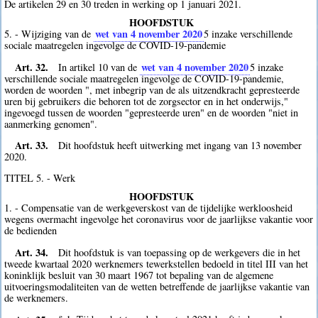
De artikelen 29 en 30 treden in werking op 1 januari 2021.
HOOFDSTUK
wet van 4 november 2020
5. - Wijziging van de
5
inzake verschillende
sociale maatregelen ingevolge de COVID-19-pandemie
Art. 32.
wet van 4 november 2020
In artikel 10 van de
5
inzake
verschillende sociale maatregelen ingevolge de COVID-19-pandemie,
worden de woorden ", met inbegrip van de als uitzendkracht gepresteerde
uren bij gebruikers die behoren tot de zorgsector en in het onderwijs,"
ingevoegd tussen de woorden "gepresteerde uren" en de woorden "niet in
aanmerking genomen".
Art. 33.
Dit hoofdstuk heeft uitwerking met ingang van 13 november
2020.
TITEL 5. - Werk
HOOFDSTUK
1. - Compensatie van de werkgeverskost van de tijdelijke werkloosheid
wegens overmacht ingevolge het coronavirus voor de jaarlijkse vakantie voor
de bedienden
Art. 34.
Dit hoofdstuk is van toepassing op de werkgevers die in het
tweede kwartaal 2020 werknemers tewerkstellen bedoeld in titel III van het
koninklijk besluit van 30 maart 1967 tot bepaling van de algemene
uitvoeringsmodaliteiten van de wetten betreffende de jaarlijkse vakantie van
de werknemers.