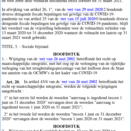
en voor zover deze volmacht uitsluitend effect sorteert tot 31 maart 2021.
wet van 29 mei 2020
In afwijking van artikel 26, 1°, van de
2
houdende
diverse dringende fiscale bepalingen ten gevolge van de COVID-19-
wet van 15 juli 2020
pandemie en van artikel 25 van de
0
houdende diverse
dringende fiscale bepalingen ten gevolge van de COVID-19-pandemie, blijft
het voordeel van de vrijstelling behouden voor de volmachten verleden van
13 maart 2020 tot 31 december 2020 wanneer de volmacht ten laatste op 31
maart 2021 wordt gebruikt.
TITEL 3. - Sociale bijstand
HOOFDSTUK
wet van 26 mei 2002
1. - Wijziging van de
betreffende het recht op
maatschappelijke integratie, met het oog op de verlenging van de tijdelijke
verhoging van het terugbetalingspercentage van het leefloon door de Staat
ten aanzien van de OCMW's in het kader van COVID-19
Art. 20.
wet van 26 mei 2002
In artikel 43/4 van de
betreffende het
recht op maatschappelijke integratie, worden de volgende wijzigingen
aangebracht :
1° in het eerste lid worden de woorden "aanvraag is ingediend tussen 1
juni en 31 december 2020" vervangen door de woorden "aanvraag is
ingediend tussen 1 juni 2020 en 31 maart 2021";
2° in het tweede lid worden de woorden "tussen 1 juni en 31 december
2020" vervangen door de woorden "tussen 1 juni 2020 en 31 maart 2021".
HOOFDSTUK
2. - Wijziging van het Koninklijk besluit nr. 47 van 26 juni 2020 tot