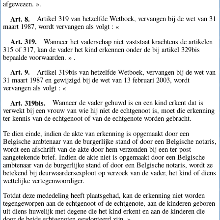
afgewezen. ».
Art. 8.
Artikel 319 van hetzelfde Wetboek, vervangen bij de wet van 31
maart 1987, wordt vervangen als volgt : «
Art. 319.
Wanneer het vaderschap niet vaststaat krachtens de artikelen
315 of 317, kan de vader het kind erkennen onder de bij artikel 329bis
bepaalde voorwaarden. » .
Art. 9.
Artikel 319bis van hetzelfde Wetboek, vervangen bij de wet van
31 maart 1987 en gewijzigd bij de wet van 13 februari 2003, wordt
vervangen als volgt : «
Art. 319bis.
Wanneer de vader gehuwd is en een kind erkent dat is
verwekt bij een vrouw van wie hij niet de echtgenoot is, moet die erkenning
ter kennis van de echtgenoot of van de echtgenote worden gebracht.
Te dien einde, indien de akte van erkenning is opgemaakt door een
Belgische ambtenaar van de burgerlijke stand of door een Belgische notaris,
wordt een afschrift van de akte door hem verzonden bij een ter post
aangetekende brief. Indien de akte niet is opgemaakt door een Belgische
ambtenaar van de burgerlijke stand of door een Belgische notaris, wordt ze
betekend bij deurwaardersexploot op verzoek van de vader, het kind of diens
wettelijke vertegenwoordiger.
Totdat deze mededeling heeft plaatsgehad, kan de erkenning niet worden
tegengeworpen aan de echtgenoot of de echtgenote, aan de kinderen geboren
uit diens huwelijk met degene die het kind erkent en aan de kinderen die
door de beide echtgenoten geadopteerd zijn. ».