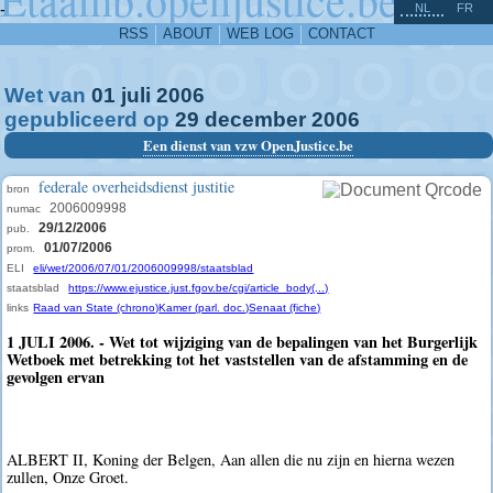
^
-
NL
FR
RSS
ABOUT
WEB LOG
CONTACT
Wet van
01
juli
2006
gepubliceerd op
29
december
2006
Een dienst van vzw OpenJustice.be
federale overheidsdienst justitie
bron
2006009998
numac
29/12/2006
pub.
01/07/2006
prom.
ELI
eli/wet/2006/07/01/2006009998/staatsblad
staatsblad
https://www.ejustice.just.fgov.be/cgi/article_body(...)
links
Raad van State (chrono)
Kamer (parl. doc.)
Senaat (fiche)
1 JULI 2006. - Wet tot wijziging van de bepalingen van het Burgerlijk
Wetboek met betrekking tot het vaststellen van de afstamming en de
gevolgen ervan
ALBERT II, Koning der Belgen, Aan allen die nu zijn en hierna wezen
zullen, Onze Groet.