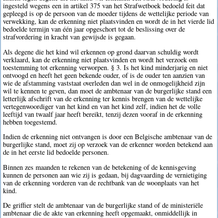
ingesteld wegens een in artikel 375 van het Strafwetboek bedoeld feit dat
gepleegd is op de persoon van de moeder tijdens de wettelijke periode van
verwekking, kan de erkenning niet plaatsvinden en wordt de in het vierde lid
bedoelde termijn van één jaar opgeschort tot de beslissing over de
strafvordering in kracht van gewijsde is gegaan.
Als degene die het kind wil erkennen op grond daarvan schuldig wordt
verklaard, kan de erkenning niet plaatsvinden en wordt het verzoek om
toestemming tot erkenning verworpen. § 3. Is het kind minderjarig en niet
ontvoogd en heeft het geen bekende ouder, of is de ouder ten aanzien van
wie de afstamming vaststaat overleden dan wel in de onmogelijkheid zijn
wil te kennen te geven, dan moet de ambtenaar van de burgerlijke stand een
letterlijk afschrift van de erkenning ter kennis brengen van de wettelijke
vertegenwoordiger van het kind en van het kind zelf, indien het de volle
leeftijd van twaalf jaar heeft bereikt, tenzij dezen vooraf in de erkenning
hebben toegestemd.
Indien de erkenning niet ontvangen is door een Belgische ambtenaar van de
burgerlijke stand, moet zij op verzoek van de erkenner worden betekend aan
de in het eerste lid bedoelde personen.
Binnen zes maanden te rekenen van de betekening of de kennisgeving
kunnen de personen aan wie zij is gedaan, bij dagvaarding de vernietiging
van de erkenning vorderen van de rechtbank van de woonplaats van het
kind.
De griffier stelt de ambtenaar van de burgerlijke stand of de ministeriële
ambtenaar die de akte van erkenning heeft opgemaakt, onmiddellijk in