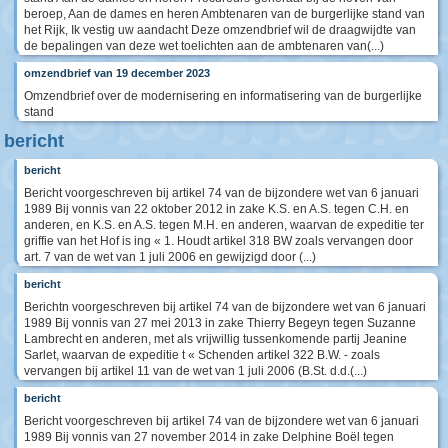
beroep, Aan de dames en heren Ambtenaren van de burgerlijke stand van
het Rijk, Ik vestig uw aandacht Deze omzendbrief wil de draagwijdte van
de bepalingen van deze wet toelichten aan de ambtenaren van(...)
omzendbrief van 19 december 2023
Omzendbrief over de modernisering en informatisering van de burgerlijke
stand
bericht
bericht
Bericht voorgeschreven bij artikel 74 van de bijzondere wet van 6 januari
1989 Bij vonnis van 22 oktober 2012 in zake K.S. en A.S. tegen C.H. en
anderen, en K.S. en A.S. tegen M.H. en anderen, waarvan de expeditie ter
griffie van het Hof is ing « 1. Houdt artikel 318 BW zoals vervangen door
art. 7 van de wet van 1 juli 2006 en gewijzigd door (...)
bericht
Berichtn voorgeschreven bij artikel 74 van de bijzondere wet van 6 januari
1989 Bij vonnis van 27 mei 2013 in zake Thierry Begeyn tegen Suzanne
Lambrecht en anderen, met als vrijwillig tussenkomende partij Jeanine
Sarlet, waarvan de expeditie t « Schenden artikel 322 B.W. - zoals
vervangen bij artikel 11 van de wet van 1 juli 2006 (B.St. d.d.(...)
bericht
Bericht voorgeschreven bij artikel 74 van de bijzondere wet van 6 januari
1989 Bij vonnis van 27 november 2014 in zake Delphine Boël tegen