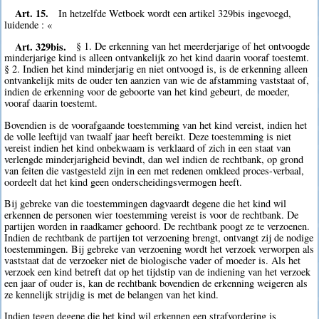
Art. 15.
In hetzelfde Wetboek wordt een artikel 329bis ingevoegd,
luidende : «
Art. 329bis.
§ 1. De erkenning van het meerderjarige of het ontvoogde
minderjarige kind is alleen ontvankelijk zo het kind daarin vooraf toestemt.
§ 2. Indien het kind minderjarig en niet ontvoogd is, is de erkenning alleen
ontvankelijk mits de ouder ten aanzien van wie de afstamming vaststaat of,
indien de erkenning voor de geboorte van het kind gebeurt, de moeder,
vooraf daarin toestemt.
Bovendien is de voorafgaande toestemming van het kind vereist, indien het
de volle leeftijd van twaalf jaar heeft bereikt. Deze toestemming is niet
vereist indien het kind onbekwaam is verklaard of zich in een staat van
verlengde minderjarigheid bevindt, dan wel indien de rechtbank, op grond
van feiten die vastgesteld zijn in een met redenen omkleed proces-verbaal,
oordeelt dat het kind geen onderscheidingsvermogen heeft.
Bij gebreke van die toestemmingen dagvaardt degene die het kind wil
erkennen de personen wier toestemming vereist is voor de rechtbank. De
partijen worden in raadkamer gehoord. De rechtbank poogt ze te verzoenen.
Indien de rechtbank de partijen tot verzoening brengt, ontvangt zij de nodige
toestemmingen. Bij gebreke van verzoening wordt het verzoek verworpen als
vaststaat dat de verzoeker niet de biologische vader of moeder is. Als het
verzoek een kind betreft dat op het tijdstip van de indiening van het verzoek
een jaar of ouder is, kan de rechtbank bovendien de erkenning weigeren als
ze kennelijk strijdig is met de belangen van het kind.
Indien tegen degene die het kind wil erkennen een strafvordering is