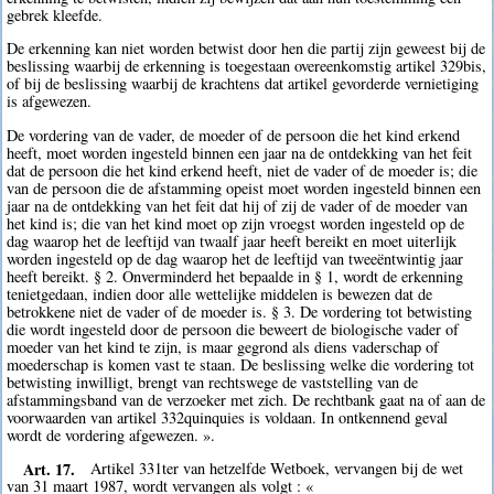
gebrek kleefde.
De erkenning kan niet worden betwist door hen die partij zijn geweest bij de
beslissing waarbij de erkenning is toegestaan overeenkomstig artikel 329bis,
of bij de beslissing waarbij de krachtens dat artikel gevorderde vernietiging
is afgewezen.
De vordering van de vader, de moeder of de persoon die het kind erkend
heeft, moet worden ingesteld binnen een jaar na de ontdekking van het feit
dat de persoon die het kind erkend heeft, niet de vader of de moeder is; die
van de persoon die de afstamming opeist moet worden ingesteld binnen een
jaar na de ontdekking van het feit dat hij of zij de vader of de moeder van
het kind is; die van het kind moet op zijn vroegst worden ingesteld op de
dag waarop het de leeftijd van twaalf jaar heeft bereikt en moet uiterlijk
worden ingesteld op de dag waarop het de leeftijd van tweeëntwintig jaar
heeft bereikt. § 2. Onverminderd het bepaalde in § 1, wordt de erkenning
tenietgedaan, indien door alle wettelijke middelen is bewezen dat de
betrokkene niet de vader of de moeder is. § 3. De vordering tot betwisting
die wordt ingesteld door de persoon die beweert de biologische vader of
moeder van het kind te zijn, is maar gegrond als diens vaderschap of
moederschap is komen vast te staan. De beslissing welke die vordering tot
betwisting inwilligt, brengt van rechtswege de vaststelling van de
afstammingsband van de verzoeker met zich. De rechtbank gaat na of aan de
voorwaarden van artikel 332quinquies is voldaan. In ontkennend geval
wordt de vordering afgewezen. ».
Art. 17.
Artikel 331ter van hetzelfde Wetboek, vervangen bij de wet
van 31 maart 1987, wordt vervangen als volgt : «