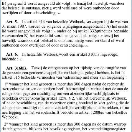
B) paragraaf 2 wordt aangevuld als volgt : « tenzij het huwelijk waardoor
dat beletsel is ontstaan, nietig werd verklaard of werd ontbonden door
overlijden of door echtscheiding. ».
Art. 5.
In artikel 314 van hetzelfde Wetboek, vervangen bij de wet van
31 maart 1987, worden de volgende wijzigingen aangebracht : A) het eerste
lid wordt aangevuld als volgt : « onder de bij artikel 332quinquies bepaalde
voorwaarden B) het tweede lid wordt aangevuld als volgt : « tenzij het
huwelijk waardoor dat beletsel is ontstaan, nietig werd verklaard of werd
ontbonden door overlijden of door echtscheiding. ».
Art. 6.
In hetzelfde Wetboek wordt een artikel 316bis ingevoegd,
luidende : «
Art. 316bis.
Tenzij de echtgenoten op het tijdstip van de aangifte van
de geboorte een gemeenschappelijke verklaring afgelegd hebben, is het in
artikel 315 bedoelde vermoeden van vaderschap niet meer van toepassing :
1° wanneer het kind geboren is meer dan 300 dagen nadat de rechter de
overeenkomst tussen de partijen heeft bekrachtigd in verband met de aan de
echtgenoten gegeven machtiging om een afzonderlijke verblijfplaats te
betrekken overeenkomstig artikel 1258, § 2, van het Gerechtelijk Wetboek,
of na de beschikking van de voorzitter zitting houdend in kort geding die de
echtgenoten machtigt om een afzonderlijke verblijfplaats te betrekken, of na
neerlegging van het verzoekschrift bedoeld in artikel 1288bis van hetzelfde
Wetboek;
2° wanneer het kind geboren is meer dan 300 dagen na de datum waarop
de echtgenoten, blijkens het bevolkingsregister, het vreemdelingenregister