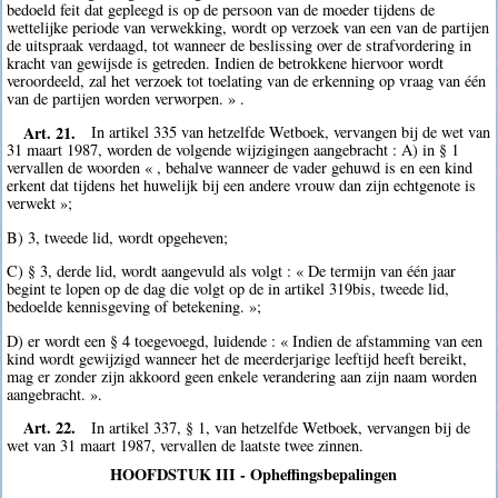
bedoeld feit dat gepleegd is op de persoon van de moeder tijdens de
wettelijke periode van verwekking, wordt op verzoek van een van de partijen
de uitspraak verdaagd, tot wanneer de beslissing over de strafvordering in
kracht van gewijsde is getreden. Indien de betrokkene hiervoor wordt
veroordeeld, zal het verzoek tot toelating van de erkenning op vraag van één
van de partijen worden verworpen. » .
Art. 21.
In artikel 335 van hetzelfde Wetboek, vervangen bij de wet van
31 maart 1987, worden de volgende wijzigingen aangebracht : A) in § 1
vervallen de woorden « , behalve wanneer de vader gehuwd is en een kind
erkent dat tijdens het huwelijk bij een andere vrouw dan zijn echtgenote is
verwekt »;
B) 3, tweede lid, wordt opgeheven;
C) § 3, derde lid, wordt aangevuld als volgt : « De termijn van één jaar
begint te lopen op de dag die volgt op de in artikel 319bis, tweede lid,
bedoelde kennisgeving of betekening. »;
D) er wordt een § 4 toegevoegd, luidende : « Indien de afstamming van een
kind wordt gewijzigd wanneer het de meerderjarige leeftijd heeft bereikt,
mag er zonder zijn akkoord geen enkele verandering aan zijn naam worden
aangebracht. ».
Art. 22.
In artikel 337, § 1, van hetzelfde Wetboek, vervangen bij de
wet van 31 maart 1987, vervallen de laatste twee zinnen.
HOOFDSTUK III - Opheffingsbepalingen