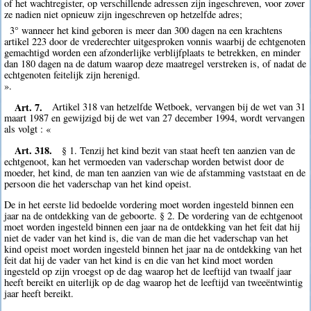
of het wachtregister, op verschillende adressen zijn ingeschreven, voor zover
ze nadien niet opnieuw zijn ingeschreven op hetzelfde adres;
3° wanneer het kind geboren is meer dan 300 dagen na een krachtens
artikel 223 door de vrederechter uitgesproken vonnis waarbij de echtgenoten
gemachtigd worden een afzonderlijke verblijfplaats te betrekken, en minder
dan 180 dagen na de datum waarop deze maatregel verstreken is, of nadat de
echtgenoten feitelijk zijn herenigd.
».
Art. 7.
Artikel 318 van hetzelfde Wetboek, vervangen bij de wet van 31
maart 1987 en gewijzigd bij de wet van 27 december 1994, wordt vervangen
als volgt : «
Art. 318.
§ 1. Tenzij het kind bezit van staat heeft ten aanzien van de
echtgenoot, kan het vermoeden van vaderschap worden betwist door de
moeder, het kind, de man ten aanzien van wie de afstamming vaststaat en de
persoon die het vaderschap van het kind opeist.
De in het eerste lid bedoelde vordering moet worden ingesteld binnen een
jaar na de ontdekking van de geboorte. § 2. De vordering van de echtgenoot
moet worden ingesteld binnen een jaar na de ontdekking van het feit dat hij
niet de vader van het kind is, die van de man die het vaderschap van het
kind opeist moet worden ingesteld binnen het jaar na de ontdekking van het
feit dat hij de vader van het kind is en die van het kind moet worden
ingesteld op zijn vroegst op de dag waarop het de leeftijd van twaalf jaar
heeft bereikt en uiterlijk op de dag waarop het de leeftijd van tweeëntwintig
jaar heeft bereikt.