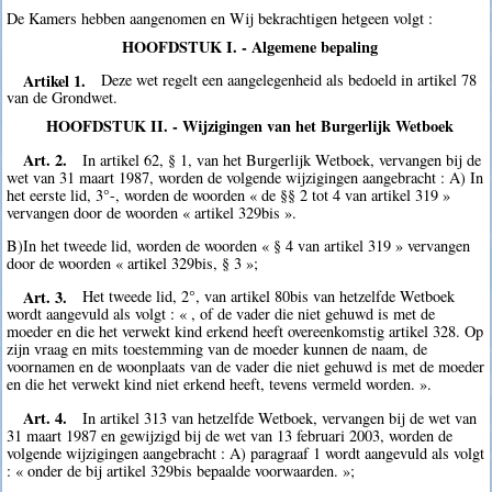
De Kamers hebben aangenomen en Wij bekrachtigen hetgeen volgt :
HOOFDSTUK I. - Algemene bepaling
Artikel 1.
Deze wet regelt een aangelegenheid als bedoeld in artikel 78
van de Grondwet.
HOOFDSTUK II. - Wijzigingen van het Burgerlijk Wetboek
Art. 2.
In artikel 62, § 1, van het Burgerlijk Wetboek, vervangen bij de
wet van 31 maart 1987, worden de volgende wijzigingen aangebracht : A) In
het eerste lid, 3°-, worden de woorden « de §§ 2 tot 4 van artikel 319 »
vervangen door de woorden « artikel 329bis ».
B)In het tweede lid, worden de woorden « § 4 van artikel 319 » vervangen
door de woorden « artikel 329bis, § 3 »;
Art. 3.
Het tweede lid, 2°, van artikel 80bis van hetzelfde Wetboek
wordt aangevuld als volgt : « , of de vader die niet gehuwd is met de
moeder en die het verwekt kind erkend heeft overeenkomstig artikel 328. Op
zijn vraag en mits toestemming van de moeder kunnen de naam, de
voornamen en de woonplaats van de vader die niet gehuwd is met de moeder
en die het verwekt kind niet erkend heeft, tevens vermeld worden. ».
Art. 4.
In artikel 313 van hetzelfde Wetboek, vervangen bij de wet van
31 maart 1987 en gewijzigd bij de wet van 13 februari 2003, worden de
volgende wijzigingen aangebracht : A) paragraaf 1 wordt aangevuld als volgt
: « onder de bij artikel 329bis bepaalde voorwaarden. »;