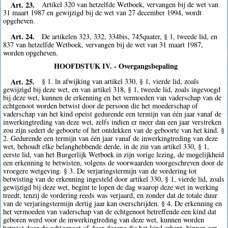
Art. 23.
Artikel 320 van hetzelfde Wetboek, vervangen bij de wet van
31 maart 1987 en gewijzigd bij de wet van 27 december 1994, wordt
opgeheven.
Art. 24.
De artikelen 323, 332, 334bis, 745quater, § 1, tweede lid, en
837 van hetzelfde Wetboek, vervangen bij de wet van 31 maart 1987,
worden opgeheven.
HOOFDSTUK IV. - Overgangsbepaling
Art. 25.
§ 1. ln afwijking van artikel 330, § 1, vierde lid, zoals
gewijzigd bij deze wet, en van artikel 318, § 1, tweede lid, zoals ingevoegd
bij deze wet, kunnen de erkenning en het vermoeden van vaderschap van de
echtgenoot worden betwist door de persoon die het moederschap of
vaderschap van het kind opeist gedurende een termijn van één jaar vanaf de
inwerkingtreding van deze wet, zelfs indien er meer dan een jaar verstreken
zou zijn sedert de geboorte of het ontdekken van de geboorte van het kind. §
2. Gedurende een termijn van één jaar vanaf de inwerkingtreding van deze
wet, behoudt elke belanghebbende derde, in de zin van artikel 330, § 1,
eerste lid, van het Burgerlijk Wetboek in zijn vorige lezing, de mogelijkheid
een erkenning te betwisten, volgens de voorwaarden voorgeschreven door de
vroegere wetgeving. § 3. De verjaringstermijn van de vordering tot
betwisting van de erkenning ingesteld door artikel 330, § 1, vierde lid, zoals
gewijzigd bij deze wet, begint te lopen de dag waarop deze wet in werking
treedt, tenzij de vordering reeds was verjaard, en zonder dat de totale duur
van de verjaringstermijn dertig jaar kan overschrijden. § 4. De erkenning en
het vermoeden van vaderschap van de echtgenoot betreffende een kind dat
geboren werd voor de inwerkingtreding van deze wet, kunnen worden
betwist door de echtgenoot of door degene die het kind erkent, binnen een