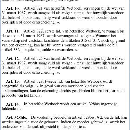
Art. 10.
Artikel 321 van hetzelfde Wetboek, vervangen bij de wet van
31 maart 1987, wordt aangevuld als volgt : « tenzij het huwelijk waardoor
dat beletsel is ontstaan, nietig werd verklaard of werd ontbonden door
overlijden of door echtscheiding. ».
Art. 11.
Artikel 322, eerste lid, van hetzelfde Wetboek, vervangen bij
de wet van 31 maart 1987, wordt vervangen als volgt : « Wanneer het
vaderschap niet vaststaat krachtens de artikelen 315 of 317, noch op grond
van een erkenning, kan het bij vonnis worden vastgesteld onder de bij
artikel 332quinquies bepaalde voorwaarden. ».
Art. 12.
Artikel 325 van hetzelfde Wetboek, vervangen bij de wet van
31 maart 1987, wordt aangevuld als volgt : « tenzij het huwelijk waardoor
dat beletsel is ontstaan, nietig werd verklaard of werd ontbonden door
overlijden of door echtscheiding. ».
Art. 13.
Artikel 328, tweede lid, van hetzelfde Wetboek wordt
aangevuld als volgt : « ln geval van een overleden kind zonder
afstammelingen, kan de erkenning slechts geschieden binnen het jaar na de
geboorte van het kind ».
Art. 14.
In hetzelfde Wetboek wordt een artikel 328bis ingevoegd,
luidende : «
Art. 328bis.
De vordering bedoeld in artikel 329bis, § 2, derde lid, kan
worden ingesteld voor de geboorte. Indien de moeder gehuwd is, wordt het
onderzoek van de zaak uitgesteld tot de geboorte ».