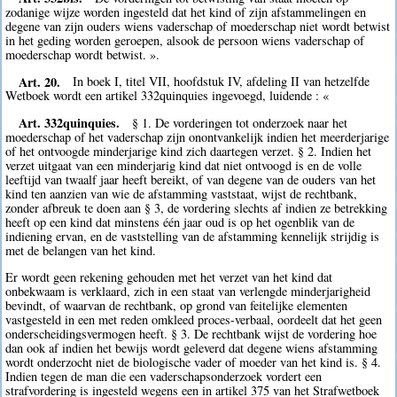
zodanige wijze worden ingesteld dat het kind of zijn afstammelingen en
degene van zijn ouders wiens vaderschap of moederschap niet wordt betwist
in het geding worden geroepen, alsook de persoon wiens vaderschap of
moederschap wordt betwist. ».
Art. 20.
In boek I, titel VII, hoofdstuk IV, afdeling II van hetzelfde
Wetboek wordt een artikel 332quinquies ingevoegd, luidende : «
Art. 332quinquies.
§ 1. De vorderingen tot onderzoek naar het
moederschap of het vaderschap zijn onontvankelijk indien het meerderjarige
of het ontvoogde minderjarige kind zich daartegen verzet. § 2. Indien het
verzet uitgaat van een minderjarig kind dat niet ontvoogd is en de volle
leeftijd van twaalf jaar heeft bereikt, of van degene van de ouders van het
kind ten aanzien van wie de afstamming vaststaat, wijst de rechtbank,
zonder afbreuk te doen aan § 3, de vordering slechts af indien ze betrekking
heeft op een kind dat minstens één jaar oud is op het ogenblik van de
indiening ervan, en de vaststelling van de afstamming kennelijk strijdig is
met de belangen van het kind.
Er wordt geen rekening gehouden met het verzet van het kind dat
onbekwaam is verklaard, zich in een staat van verlengde minderjarigheid
bevindt, of waarvan de rechtbank, op grond van feitelijke elementen
vastgesteld in een met reden omkleed proces-verbaal, oordeelt dat het geen
onderscheidingsvermogen heeft. § 3. De rechtbank wijst de vordering hoe
dan ook af indien het bewijs wordt geleverd dat degene wiens afstamming
wordt onderzocht niet de biologische vader of moeder van het kind is. § 4.
Indien tegen de man die een vaderschapsonderzoek vordert een
strafvordering is ingesteld wegens een in artikel 375 van het Strafwetboek