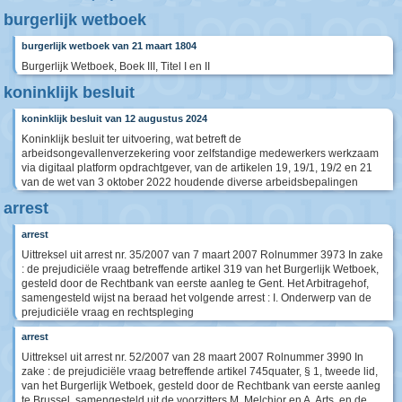
burgerlijk wetboek
burgerlijk wetboek van 21 maart 1804
Burgerlijk Wetboek, Boek III, Titel I en II
koninklijk besluit
koninklijk besluit van 12 augustus 2024
Koninklijk besluit ter uitvoering, wat betreft de
arbeidsongevallenverzekering voor zelfstandige medewerkers werkzaam
via digitaal platform opdrachtgever, van de artikelen 19, 19/1, 19/2 en 21
van de wet van 3 oktober 2022 houdende diverse arbeidsbepalingen
arrest
arrest
Uittreksel uit arrest nr. 35/2007 van 7 maart 2007 Rolnummer 3973 In zake
: de prejudiciële vraag betreffende artikel 319 van het Burgerlijk Wetboek,
gesteld door de Rechtbank van eerste aanleg te Gent. Het Arbitragehof,
samengesteld wijst na beraad het volgende arrest : I. Onderwerp van de
prejudiciële vraag en rechtspleging
arrest
Uittreksel uit arrest nr. 52/2007 van 28 maart 2007 Rolnummer 3990 In
zake : de prejudiciële vraag betreffende artikel 745quater, § 1, tweede lid,
van het Burgerlijk Wetboek, gesteld door de Rechtbank van eerste aanleg
te Brussel. samengesteld uit de voorzitters M. Melchior en A. Arts, en de