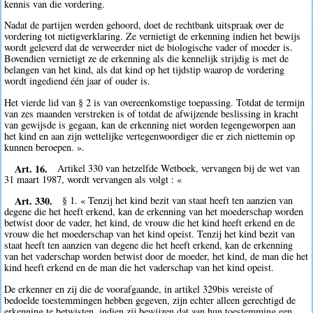
kennis van die vordering.
Nadat de partijen werden gehoord, doet de rechtbank uitspraak over de
vordering tot nietigverklaring. Ze vernietigt de erkenning indien het bewijs
wordt geleverd dat de verweerder niet de biologische vader of moeder is.
Bovendien vernietigt ze de erkenning als die kennelijk strijdig is met de
belangen van het kind, als dat kind op het tijdstip waarop de vordering
wordt ingediend één jaar of ouder is.
Het vierde lid van § 2 is van overeenkomstige toepassing. Totdat de termijn
van zes maanden verstreken is of totdat de afwijzende beslissing in kracht
van gewijsde is gegaan, kan de erkenning niet worden tegengeworpen aan
het kind en aan zijn wettelijke vertegenwoordiger die er zich niettemin op
kunnen beroepen. ».
Art. 16.
Artikel 330 van hetzelfde Wetboek, vervangen bij de wet van
31 maart 1987, wordt vervangen als volgt : «
Art. 330.
§ 1. « Tenzij het kind bezit van staat heeft ten aanzien van
degene die het heeft erkend, kan de erkenning van het moederschap worden
betwist door de vader, het kind, de vrouw die het kind heeft erkend en de
vrouw die het moederschap van het kind opeist. Tenzij het kind bezit van
staat heeft ten aanzien van degene die het heeft erkend, kan de erkenning
van het vaderschap worden betwist door de moeder, het kind, de man die het
kind heeft erkend en de man die het vaderschap van het kind opeist.
De erkenner en zij die de voorafgaande, in artikel 329bis vereiste of
bedoelde toestemmingen hebben gegeven, zijn echter alleen gerechtigd de
erkenning te betwisten, indien zij bewijzen dat aan hun toestemming een