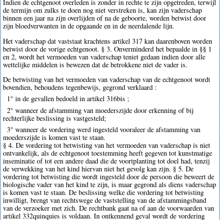
Indien de echtgenoot overleden is zonder in rechte te zijn opgetreden, terwijl
de termijn om zulks te doen nog niet verstreken is, kan zijn vaderschap
binnen een jaar na zijn overlijden of na de geboorte, worden betwist door
zijn bloedverwanten in de opgaande en in de neerdalende lijn.
Het vaderschap dat vaststaat krachtens artikel 317 kan daarenboven worden
betwist door de vorige echtgenoot. § 3. Onverminderd het bepaalde in §§ 1
en 2, wordt het vermoeden van vaderschap teniet gedaan indien door alle
wettelijke middelen is bewezen dat de betrokkene niet de vader is.
De betwisting van het vermoeden van vaderschap van de echtgenoot wordt
bovendien, behoudens tegenbewijs, gegrond verklaard :
1° in de gevallen bedoeld in artikel 316bis ;
2° wanneer de afstamming van moederszijde door erkenning of bij
rechterlijke beslissing is vastgesteld;
3° wanneer de vordering werd ingesteld vooraleer de afstamming van
moederszijde is komen vast te staan.
§ 4. De vordering tot betwisting van het vermoeden van vaderschap is niet
ontvankelijk, als de echtgenoot toestemming heeft gegeven tot kunstmatige
inseminatie of tot een andere daad die de voortplanting tot doel had, tenzij
de verwekking van het kind hiervan niet het gevolg kan zijn. § 5. De
vordering tot betwisting die wordt ingesteld door de persoon die beweert de
biologische vader van het kind te zijn, is maar gegrond als diens vaderschap
is komen vast te staan. De beslissing welke die vordering tot betwisting
inwilligt, brengt van rechtswege de vaststelling van de afstammingsband
van de verzoeker met zich. De rechtbank gaat na of aan de voorwaarden van
artikel 332quinquies is voldaan. In ontkennend geval wordt de vordering