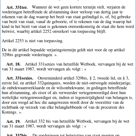
Art. 331ter.
Wanneer de wet geen kortere termijn stelt, verjaren de
vorderingen betreffende de afstamming door verloop van dertig jaar te
rekenen van de dag waarop het bezit van staat geëindigd is, of, bij gebreke
van bezit van staat, vanaf de geboorte, of te rekenen van de dag waarop het
kind in het bezit van staat is gekomen overeenkomstig de staat die hem werd
betwist, waarbij artikel 2252 onverkort van toepassing blijft.
Artikel 2253 is niet van toepassing.
De in dit artikel bepaalde verjaringstermijn geldt niet voor de op artikel
329bis gegronde vorderingen. ».
Art. 18.
Artikel 331sexies van hetzelfde Wetboek, vervangen bij de wet
van 31 maart 1987, wordt vervangen als volgt : «
Art. 331sexies.
Onverminderd artikel 329bis, § 2, tweede lid, en § 3,
eerste lid, en artikel 332quinquies, worden de niet-ontvoogde minderjarige,
de onbekwaamverklaarde en de wilsonbekwame, in gedingen betreffende
hun afstamming, als eiser of als verweerder vertegenwoordigd door hun
wettelijke vertegenwoordiger en, indien er tegenstrijdigheid van belangen is,
door een voogd ad hoc die aangewezen wordt door de voorzitter van de
rechtbank op verzoek van elke belanghebbende of van de procureur des
Konings. ».
Art. 19.
Artikel 332 bis van hetzelfde Wetboek, vervangen bij de wet
van 31 maart 1987, wordt vervangen als volgt : «
Art. 332bis.
De vorderingen tot betwisting van staat moeten op