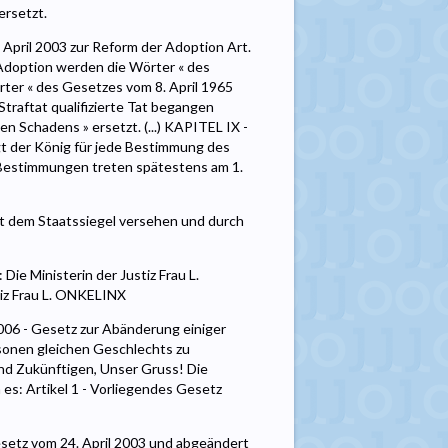
ersetzt.
pril 2003 zur Reform der Adoption Art.
 Adoption werden die Wörter « des
ter « des Gesetzes vom 8. April 1965
Straftat qualifizierte Tat begangen
 Schadens » ersetzt. (...) KAPITEL IX -
gt der König für jede Bestimmung des
 Bestimmungen treten spätestens am 1.
it dem Staatssiegel versehen und durch
e Ministerin der Justiz Frau L.
tiz Frau L. ONKELINX
 - Gesetz zur Abänderung einiger
sonen gleichen Geschlechts zu
nd Zukünftigen, Unser Gruss! Die
s: Artikel 1 - Vorliegendes Gesetz
Gesetz vom 24. April 2003 und abgeändert