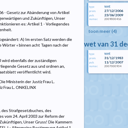
wet
type
27/12/2006
prom.
- Gesetz zur Abänderung von Artikel
23/06/2009
pub.
Gegenwärtigen und Zukünftigen, Unser
2009000416
numac
ionieren es: Artikel 1 - Vorliegendes
enheit.
toon meer (4)
 abgeändert: A) Im ersten Satz werden die
wet van 31 d
e Wörter « binnen acht Tagen nach der
wet
type
31/12/1983
prom.
l wird ebenfalls der zuständigen
11/12/2007
pub.
orliegende Gesetz aus und ordnen an,
2007000934
numac
atsblatt veröffentlicht wird.
 Ministerin der Justiz Frau L.
tiz Frau L. ONKELINX
, des Strafgesetzbuches, des
 vom 24. April 2003 zur Reform der
d Zukünftigen, Unser Gruss! Die Kammern
EL I - Allgemeine Bestimmung Artikel 1