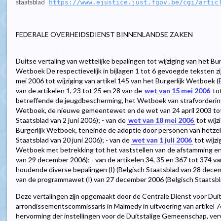
staatsblad
https://www.ejustice.just.fgov.be/cgi/artic
FEDERALE OVERHEIDSDIENST BINNENLANDSE ZAKEN
Duitse vertaling van wettelijke bepalingen tot wijziging van het B
Wetboek De respectievelijk in bijlagen 1 tot 6 gevoegde teksten zij
mei 2006 tot wijziging van artikel 145 van het Burgerlijk Wetboek (B
van de artikelen 1, 23 tot 25 en 28 van de
wet van 15 mei 2006
tot
betreffende de jeugdbescherming, het Wetboek van strafvordering
Wetboek, de nieuwe gemeentewet en de wet van 24 april 2003 tot
Staatsblad van 2 juni 2006); - van de
wet van 18 mei 2006
tot wijz
Burgerlijk Wetboek, teneinde de adoptie door personen van hetzel
Staatsblad van 20 juni 2006); - van de
wet van 1 juli 2006
tot wijzi
Wetboek met betrekking tot het vaststellen van de afstamming en
van 29 december 2006); - van de artikelen 34, 35 en 367 tot 374 v
houdende diverse bepalingen (I) (Belgisch Staatsblad van 28 decemb
van de programmawet (I) van 27 december 2006 (Belgisch Staatsb
Deze vertalingen zijn opgemaakt door de Centrale Dienst voor Duits
arrondissementscommissaris in Malmedy in uitvoering van artikel 
hervorming der instellingen voor de Duitstalige Gemeenschap, verv