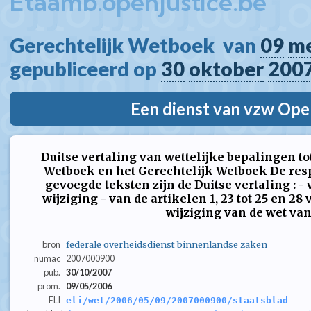
Etaamb.openjustice.be
Gerechtelijk Wetboek  van 
09
me
gepubliceerd op 
30
oktober
200
Een dienst van vzw Ope
Duitse vertaling van wettelijke bepalingen to
Wetboek en het Gerechtelijk Wetboek De respec
gevoegde teksten zijn de Duitse vertaling : -
wijziging - van de artikelen 1, 23 tot 25 en 28
wijziging van de wet van 8
bron
federale overheidsdienst binnenlandse zaken
numac
2007000900
pub.
30/10/2007
prom.
09/05/2006
ELI
eli/wet/2006/05/09/2007000900/staatsblad