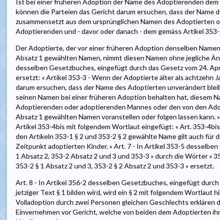
Ist bei einer früheren Adoption der Name des Adoptierenden dem
können die Parteien das Gericht darum ersuchen, dass der Name d
zusammensetzt aus dem ursprünglichen Namen des Adoptierten o
Adoptierenden und - davor oder danach - dem gemäss Artikel 353
Der Adoptierte, der vor einer früheren Adoption denselben Namen 
Absatz 1 gewählten Namen, nimmt diesen Namen ohne jegliche Änder
desselben Gesetzbuches, eingefügt durch das Gesetz vom 24. Apr
ersetzt: « Artikel 353-3 - Wenn der Adoptierte älter als achtzehn J
darum ersuchen, dass der Name des Adoptierten unverändert bleib
seinen Namen bei einer früheren Adoption behalten hat, diesem
Adoptierenden oder adoptierenden Mannes oder den von den Adop
Absatz 1 gewählten Namen voranstellen oder folgen lassen kann. » 
Artikel 353-4bis mit folgendem Wortlaut eingefügt: « Art. 353-4b
den Artikeln 353-1 § 2 und 353-2 § 2 gewählte Name gilt auch für 
Zeitpunkt adoptierten Kinder. » Art. 7 - In Artikel 353-5 desselb
1 Absatz 2, 353-2 Absatz 2 und 3 und 353-3 » durch die Wörter « 35
353-2 § 1 Absatz 2 und 3, 353-2 § 2 Absatz 2 und 353-3 » ersetzt.
Art. 8 - In Artikel 356-2 desselben Gesetzbuches, eingefügt durch
jetziger Text § 1 bilden wird, wird ein § 2 mit folgendem Wortlaut hi
Volladoption durch zwei Personen gleichen Geschlechts erklären
Einvernehmen vor Gericht, welche von beiden dem Adoptierten ihr