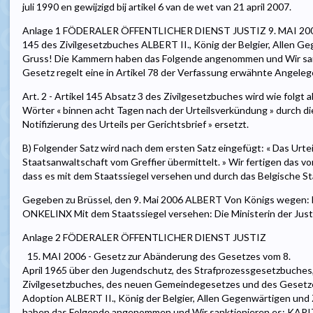
juli 1990 en gewijzigd bij artikel 6 van de wet van 21 april 2007.
Anlage 1 FÖDERALER ÖFFENTLICHER DIENST JUSTIZ 9. MAI 2006 
145 des Zivilgesetzbuches ALBERT II., König der Belgier, Allen 
Gruss! Die Kammern haben das Folgende angenommen und Wir sankt
Gesetz regelt eine in Artikel 78 der Verfassung erwähnte Angeleg
Art. 2 - Artikel 145 Absatz 3 des Zivilgesetzbuches wird wie folgt
Wörter « binnen acht Tagen nach der Urteilsverkündung » durch di
Notifizierung des Urteils per Gerichtsbrief » ersetzt.
B) Folgender Satz wird nach dem ersten Satz eingefügt: « Das Urtei
Staatsanwaltschaft vom Greffier übermittelt. » Wir fertigen das v
dass es mit dem Staatssiegel versehen und durch das Belgische Sta
Gegeben zu Brüssel, den 9. Mai 2006 ALBERT Von Königs wegen: Die
ONKELINX Mit dem Staatssiegel versehen: Die Ministerin der Jus
Anlage 2 FÖDERALER ÖFFENTLICHER DIENST JUSTIZ
15. MAI 2006 - Gesetz zur Abänderung des Gesetzes vom 8.
April 1965 über den Jugendschutz, des Strafprozessgesetzbuches
Zivilgesetzbuches, des neuen Gemeindegesetzes und des Gesetzes
Adoption ALBERT II., König der Belgier, Allen Gegenwärtigen un
haben das Folgende angenommen und Wir sanktionieren es: KAPIT