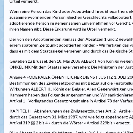
Urteil vermerkt.
Wenn eine Person das Kind oder Adoptivkind ihres Ehepartners gle
zusammenwohnenden Person gleichen Geschlechts volladoptiert, e
adoptierende Person im gemeinsamen Einvernehmen vor Gericht, 
ihren Namen gibt. Diese Erklärung wird im Urteil vermerkt.
Der von den Adoptierenden gemäss den Absätzen 1 und 2 gewählte 
einem späteren Zeitpunkt adoptierten Kinder. » Wir fertigen das 
dass es mit dem Staatssiegel versehen und durch das Belgische Sta
Gegeben zu Brüssel, den 18. Mai 2006 ALBERT Von Königs wegen: Di
ONKELINX Mit dem Staatssiegel versehen: Die Ministerin der Jus
Anlage 4 FÖDERALER ÖFFENTLICHER DIENST JUSTIZ 1. JULI 2006
Bestimmungen des Zivilgesetzbuches mit Bezug auf die Feststel
Wirkungen ALBERT II., König der Belgier, Allen Gegenwärtigen un
Kammern haben das Folgende angenommen und Wir sanktionieren 
Artikel 1 - Vorliegendes Gesetz regelt eine in Artikel 78 der Ver
KAPITEL II - Abänderungen des Zivilgesetzbuches Art. 2 - Artikel 
durch das Gesetz vom 31. März 1987, wird wie folgt abgeändert: A)
Artikel 319 §§ 2 bis 4 » durch die Wörter « Artikel 329bis » ersetzt.
B) In Absatz 2 werden die Wörter « Artikel 319 § 4 » durch die Wörte