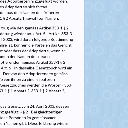
 des Adoptierten hinzugefügt worden,
es Adoptierten sich fortan
der aus dem Namen des früheren
-1 § 2 Absatz 1 gewählten Namen.
trug wie den gemäss Artikel 353-1 § 2
ung wieder an. » Art. 5 - Artikel 353-3
il 2003, wird durch folgende Bestimmung
ahre ist, können die Parteien das Gericht
t oder dass der Adoptierte, wenn er
 Namen den Namen des neuen
tierenden gemäss Artikel 353-1 § 2
Art. 6 - In dasselbe Gesetzbuch wird ein
is - Der von den Adoptierenden gemäss
die von ihnen zu einem späteren
en Gesetzbuches werden die Wörter « 353-
3-1 § 1 Absatz 2, 353-1 § 2 Absatz 2,
 das Gesetz vom 24. April 2003, dessen
nzugefügt: « § 2 - Bei gleichzeitiger
 diese Personen im gemeinsamen
en Namen gibt. Diese Erklärung wird im