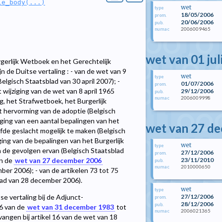
le_body(...)
wet
type
18/05/2006
prom.
20/06/2006
pub.
2006009465
numac
wet van 01 jul
urgerlijk Wetboek en het Gerechtelijk
n de Duitse vertaling : - van de wet van 9
wet
type
elgisch Staatsblad van 30 april 2007); -
01/07/2006
prom.
 wijziging van de wet van 8 april 1965
29/12/2006
pub.
2006009998
numac
, het Strafwetboek, het Burgerlijk
 hervorming van de adoptie (Belgisch
iging van een aantal bepalingen van het
wet van 27 d
fde geslacht mogelijk te maken (Belgisch
ging van de bepalingen van het Burgerlijk
wet
type
 de gevolgen ervan (Belgisch Staatsblad
27/12/2006
prom.
23/11/2010
an de
wet van 27 december 2006
pub.
2010000650
numac
er 2006); - van de artikelen 73 tot 75
lad van 28 december 2006).
wet
type
27/12/2006
e vertaling bij de Adjunct-
prom.
28/12/2006
pub.
76 van de
wet van 31 december 1983
tot
2006021365
numac
angen bij artikel 16 van de wet van 18