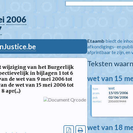
i
2006
7
Etaamb
biedt de inho
nJustice.be
afkondigings- en publ
afprintbaar te zijn, en 
Teksten waarn
t wijziging van het Burgerlijk
tievelijk in bijlagen 1 tot 6
wet van 15 me
 van de wet van 9 mei 2006 tot
 van de wet van 15 mei 2006 tot
wet
type
 apr(...)
15/05/2006
prom.
02/06/2006
pub.
2006009444
numac
wet van 18 me