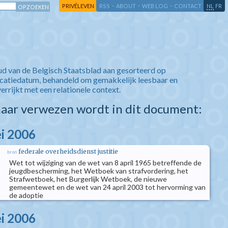
-
-
-
-
PRIVÉLEVEN
RSS
ABOUT
WEB LOG
CONTACT
NL
FR
ud van de Belgisch Staatsblad aan gesorteerd op
icatiedatum, behandeld om gemakkelijk leesbaar en
verrijkt met een relationele context.
aar verwezen wordt in dit document:
i 2006
federale overheidsdienst justitie
bron
Wet tot wijziging van de wet van 8 april 1965 betreffende de
jeugdbescherming, het Wetboek van strafvordering, het
Strafwetboek, het Burgerlijk Wetboek, de nieuwe
gemeentewet en de wet van 24 april 2003 tot hervorming van
de adoptie
i 2006