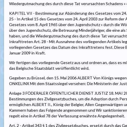
Wiedergutmachung des durch diese Tat verursachten Schadens » 
KAPITEL VII - Bestimmung zur Abänderung des Gesetzes vom 24. A
25 - In Artikel 15 des Gesetzes vom 24. April 2003 zur Reform der
Gesetzes vom 8. April 1965 über den Jugendschutz » durch die Wör
über den Jugendschutz, die Betreuung Minderjähriger, die eine als 
haben, und die Wiedergutmachung des durch diese Tat verursachten
Inkrafttreten Art. 28 - Mit Ausnahme des vorliegenden Artikels le
vorliegenden Gesetzes das Datum des Inkrafttretens fest. Diese
Januar 2009 in Kraft.
Wir fertigen das vorliegende Gesetz aus und ordnen an, dass es m
das Belgische Staatsblatt veröffentlicht wird.
Gegeben zu Brüssel, den 15. Mai 2006 ALBERT Von Königs wegen: Di
ONKELINX Mit dem Staatssiegel versehen: Die Ministerin der Jus
Anlage 3 FÖDERALER ÖFFENTLICHER DIENST JUSTIZ 18. MAI 2006
Bestimmungen des Zivilgesetzbuches, um die Adoption durch Per
ermöglichen ALBERT II., König der Belgier, Allen Gegenwärtigen u
Kammern haben das Folgende angenommen und Wir sanktionieren e
regelt eine in Artikel 78 der Verfassung erwähnte Angelegenheit.
Art. 2 - Artikel 343 § 1 des Zivilgesetzbuches, ersetzt durch das 