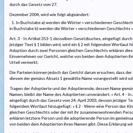
durch das Gesetz vom 27.
Dezember 2004, wird wie folgt abgeändert:
1. In Buchstabe a) werden die Wörter « verschiedenen Geschlechts
in Buchstabe b) werden die Wörter « verschiedenen Geschlechts » 
Art. 3 - In Artikel 353-1 desselben Gesetzbuches, eingefügt durch
jetziger Text § 1 bilden wird, wird ein § 2 mit folgendem Wortlaut hi
Adoption durch zwei Personen gleichen Geschlechts erklären di
Einvernehmen vor Gericht, welche von beiden dem Adoptierten ihr
Urteil vermerkt.
Die Parteien können jedoch das Gericht darum ersuchen, dass der
diesem der gemäss Absatz 1 gewählte Name vorangestellt wird ode
Tragen der Adoptierte und der Adoptierende, dessen Name gemäs
Namen, bleibt der Name des Adoptierten unverändert. » Art. 4 - I
eingefügt durch das Gesetz vom 24. April 2003, dessen jetziger Text
folgendem Wortlaut hinzugefügt: « § 2 - Wenn eine Person das Kin
gleichen Geschlechts oder der mit ihr zusammenwohnenden Person
erklären letztere Person und die adoptierende Person im gemein
von beiden dem Adoptierten ihren Namen gibt. Diese Erklärung wird