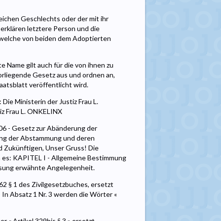
ichen Geschlechts oder der mit ihr
rklären letztere Person und die
welche von beiden dem Adoptierten
Name gilt auch für die von ihnen zu
vorliegende Gesetz aus und ordnen an,
atsblatt veröffentlicht wird.
e Ministerin der Justiz Frau L.
tiz Frau L. ONKELINX
 - Gesetz zur Abänderung der
lung der Abstammung und deren
d Zukünftigen, Unser Gruss! Die
es: KAPITEL I - Allgemeine Bestimmung
fassung erwähnte Angelegenheit.
62 § 1 des Zivilgesetzbuches, ersetzt
 In Absatz 1 Nr. 3 werden die Wörter «
r « Artikel 329bis § 3 » ersetzt.