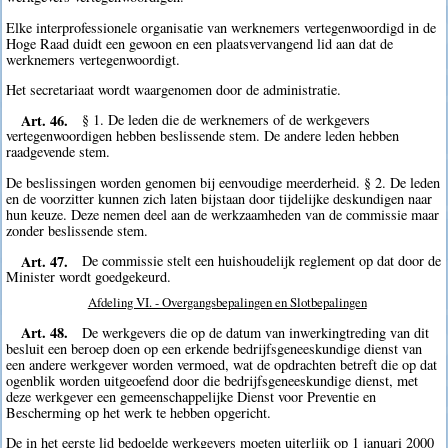
Elke interprofessionele organisatie van werknemers vertegenwoordigd in de
Hoge Raad duidt een gewoon en een plaatsvervangend lid aan dat de
werknemers vertegenwoordigt.
Het secretariaat wordt waargenomen door de administratie.
Art. 46.
§ 1. De leden die de werknemers of de werkgevers
vertegenwoordigen hebben beslissende stem. De andere leden hebben
raadgevende stem.
De beslissingen worden genomen bij eenvoudige meerderheid. § 2. De leden
en de voorzitter kunnen zich laten bijstaan door tijdelijke deskundigen naar
hun keuze. Deze nemen deel aan de werkzaamheden van de commissie maar
zonder beslissende stem.
Art. 47.
De commissie stelt een huishoudelijk reglement op dat door de
Minister wordt goedgekeurd.
Afdeling VI. - Overgangsbepalingen en Slotbepalingen
Art. 48.
De werkgevers die op de datum van inwerkingtreding van dit
besluit een beroep doen op een erkende bedrijfsgeneeskundige dienst van
een andere werkgever worden vermoed, wat de opdrachten betreft die op dat
ogenblik worden uitgeoefend door die bedrijfsgeneeskundige dienst, met
deze werkgever een gemeenschappelijke Dienst voor Preventie en
Bescherming op het werk te hebben opgericht.
De in het eerste lid bedoelde werkgevers moeten uiterlijk op 1 januari 2000