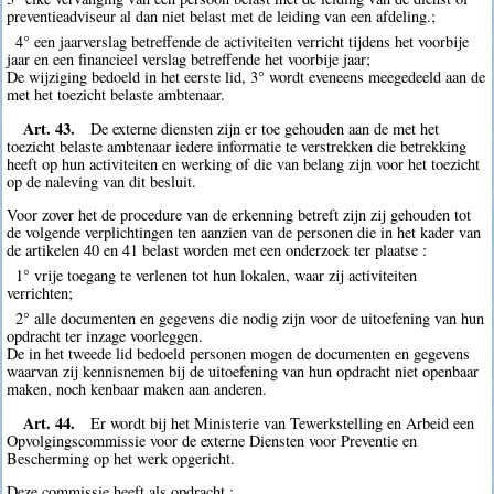
preventieadviseur al dan niet belast met de leiding van een afdeling.;
4° een jaarverslag betreffende de activiteiten verricht tijdens het voorbije
jaar en een financieel verslag betreffende het voorbije jaar;
De wijziging bedoeld in het eerste lid, 3° wordt eveneens meegedeeld aan de
met het toezicht belaste ambtenaar.
Art. 43.
De externe diensten zijn er toe gehouden aan de met het
toezicht belaste ambtenaar iedere informatie te verstrekken die betrekking
heeft op hun activiteiten en werking of die van belang zijn voor het toezicht
op de naleving van dit besluit.
Voor zover het de procedure van de erkenning betreft zijn zij gehouden tot
de volgende verplichtingen ten aanzien van de personen die in het kader van
de artikelen 40 en 41 belast worden met een onderzoek ter plaatse :
1° vrije toegang te verlenen tot hun lokalen, waar zij activiteiten
verrichten;
2° alle documenten en gegevens die nodig zijn voor de uitoefening van hun
opdracht ter inzage voorleggen.
De in het tweede lid bedoeld personen mogen de documenten en gegevens
waarvan zij kennisnemen bij de uitoefening van hun opdracht niet openbaar
maken, noch kenbaar maken aan anderen.
Art. 44.
Er wordt bij het Ministerie van Tewerkstelling en Arbeid een
Opvolgingscommissie voor de externe Diensten voor Preventie en
Bescherming op het werk opgericht.
Deze commissie heeft als opdracht :