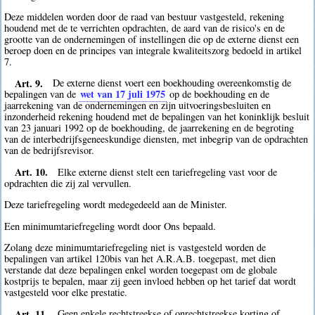
Deze middelen worden door de raad van bestuur vastgesteld, rekening
houdend met de te verrichten opdrachten, de aard van de risico's en de
grootte van de ondernemingen of instellingen die op de externe dienst een
beroep doen en de principes van integrale kwaliteitszorg bedoeld in artikel
7.
Art. 9.
De externe dienst voert een boekhouding overeenkomstig de
wet van 17 juli 1975
bepalingen van de
op de boekhouding en de
jaarrekening van de ondernemingen en zijn uitvoeringsbesluiten en
inzonderheid rekening houdend met de bepalingen van het koninklijk besluit
van 23 januari 1992 op de boekhouding, de jaarrekening en de begroting
van de interbedrijfsgeneeskundige diensten, met inbegrip van de opdrachten
van de bedrijfsrevisor.
Art. 10.
Elke externe dienst stelt een tariefregeling vast voor de
opdrachten die zij zal vervullen.
Deze tariefregeling wordt medegedeeld aan de Minister.
Een minimumtariefregeling wordt door Ons bepaald.
Zolang deze minimumtariefregeling niet is vastgesteld worden de
bepalingen van artikel 120bis van het A.R.A.B. toegepast, met dien
verstande dat deze bepalingen enkel worden toegepast om de globale
kostprijs te bepalen, maar zij geen invloed hebben op het tarief dat wordt
vastgesteld voor elke prestatie.
Art. 11.
Geen enkele rechtstreekse of onrechtstreekse korting of