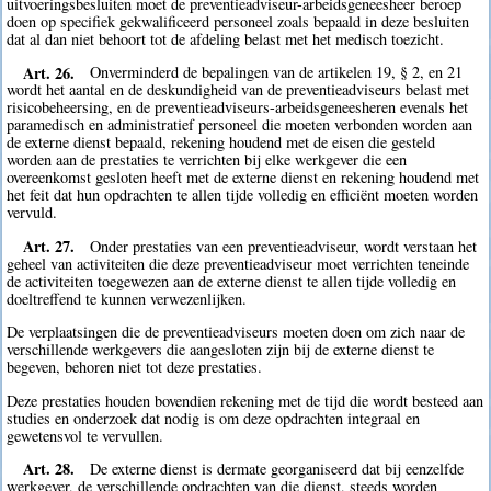
uitvoeringsbesluiten moet de preventieadviseur-arbeidsgeneesheer beroep
doen op specifiek gekwalificeerd personeel zoals bepaald in deze besluiten
dat al dan niet behoort tot de afdeling belast met het medisch toezicht.
Art. 26.
Onverminderd de bepalingen van de artikelen 19, § 2, en 21
wordt het aantal en de deskundigheid van de preventieadviseurs belast met
risicobeheersing, en de preventieadviseurs-arbeidsgeneesheren evenals het
paramedisch en administratief personeel die moeten verbonden worden aan
de externe dienst bepaald, rekening houdend met de eisen die gesteld
worden aan de prestaties te verrichten bij elke werkgever die een
overeenkomst gesloten heeft met de externe dienst en rekening houdend met
het feit dat hun opdrachten te allen tijde volledig en efficiënt moeten worden
vervuld.
Art. 27.
Onder prestaties van een preventieadviseur, wordt verstaan het
geheel van activiteiten die deze preventieadviseur moet verrichten teneinde
de activiteiten toegewezen aan de externe dienst te allen tijde volledig en
doeltreffend te kunnen verwezenlijken.
De verplaatsingen die de preventieadviseurs moeten doen om zich naar de
verschillende werkgevers die aangesloten zijn bij de externe dienst te
begeven, behoren niet tot deze prestaties.
Deze prestaties houden bovendien rekening met de tijd die wordt besteed aan
studies en onderzoek dat nodig is om deze opdrachten integraal en
gewetensvol te vervullen.
Art. 28.
De externe dienst is dermate georganiseerd dat bij eenzelfde
werkgever, de verschillende opdrachten van die dienst, steeds worden