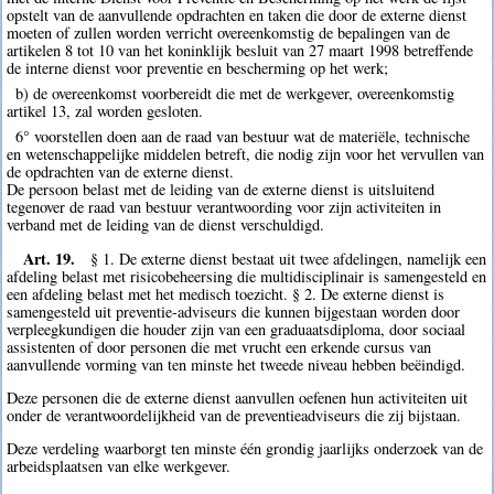
opstelt van de aanvullende opdrachten en taken die door de externe dienst
moeten of zullen worden verricht overeenkomstig de bepalingen van de
artikelen 8 tot 10 van het koninklijk besluit van 27 maart 1998 betreffende
de interne dienst voor preventie en bescherming op het werk;
b) de overeenkomst voorbereidt die met de werkgever, overeenkomstig
artikel 13, zal worden gesloten.
6° voorstellen doen aan de raad van bestuur wat de materiële, technische
en wetenschappelijke middelen betreft, die nodig zijn voor het vervullen van
de opdrachten van de externe dienst.
De persoon belast met de leiding van de externe dienst is uitsluitend
tegenover de raad van bestuur verantwoording voor zijn activiteiten in
verband met de leiding van de dienst verschuldigd.
Art. 19.
§ 1. De externe dienst bestaat uit twee afdelingen, namelijk een
afdeling belast met risicobeheersing die multidisciplinair is samengesteld en
een afdeling belast met het medisch toezicht. § 2. De externe dienst is
samengesteld uit preventie-adviseurs die kunnen bijgestaan worden door
verpleegkundigen die houder zijn van een graduaatsdiploma, door sociaal
assistenten of door personen die met vrucht een erkende cursus van
aanvullende vorming van ten minste het tweede niveau hebben beëindigd.
Deze personen die de externe dienst aanvullen oefenen hun activiteiten uit
onder de verantwoordelijkheid van de preventieadviseurs die zij bijstaan.
Deze verdeling waarborgt ten minste één grondig jaarlijks onderzoek van de
arbeidsplaatsen van elke werkgever.