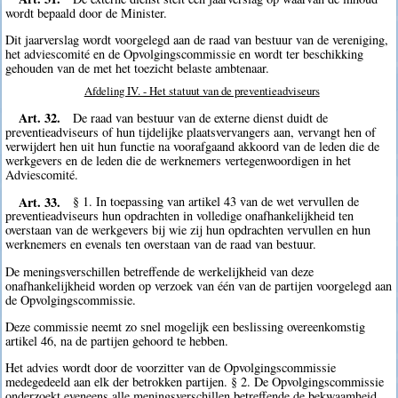
wordt bepaald door de Minister.
Dit jaarverslag wordt voorgelegd aan de raad van bestuur van de vereniging,
het adviescomité en de Opvolgingscommissie en wordt ter beschikking
gehouden van de met het toezicht belaste ambtenaar.
Afdeling IV. - Het statuut van de preventieadviseurs
Art. 32.
De raad van bestuur van de externe dienst duidt de
preventieadviseurs of hun tijdelijke plaatsvervangers aan, vervangt hen of
verwijdert hen uit hun functie na voorafgaand akkoord van de leden die de
werkgevers en de leden die de werknemers vertegenwoordigen in het
Adviescomité.
Art. 33.
§ 1. In toepassing van artikel 43 van de wet vervullen de
preventieadviseurs hun opdrachten in volledige onafhankelijkheid ten
overstaan van de werkgevers bij wie zij hun opdrachten vervullen en hun
werknemers en evenals ten overstaan van de raad van bestuur.
De meningsverschillen betreffende de werkelijkheid van deze
onafhankelijkheid worden op verzoek van één van de partijen voorgelegd aan
de Opvolgingscommissie.
Deze commissie neemt zo snel mogelijk een beslissing overeenkomstig
artikel 46, na de partijen gehoord te hebben.
Het advies wordt door de voorzitter van de Opvolgingscommissie
medegedeeld aan elk der betrokken partijen. § 2. De Opvolgingscommissie
onderzoekt eveneens alle meningsverschillen betreffende de bekwaamheid