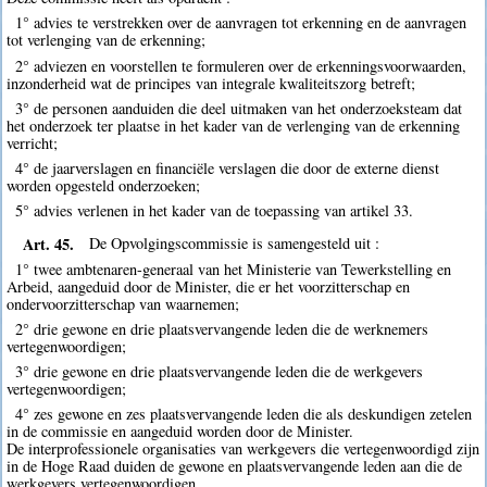
1° advies te verstrekken over de aanvragen tot erkenning en de aanvragen
tot verlenging van de erkenning;
2° adviezen en voorstellen te formuleren over de erkenningsvoorwaarden,
inzonderheid wat de principes van integrale kwaliteitszorg betreft;
3° de personen aanduiden die deel uitmaken van het onderzoeksteam dat
het onderzoek ter plaatse in het kader van de verlenging van de erkenning
verricht;
4° de jaarverslagen en financiële verslagen die door de externe dienst
worden opgesteld onderzoeken;
5° advies verlenen in het kader van de toepassing van artikel 33.
Art. 45.
De Opvolgingscommissie is samengesteld uit :
1° twee ambtenaren-generaal van het Ministerie van Tewerkstelling en
Arbeid, aangeduid door de Minister, die er het voorzitterschap en
ondervoorzitterschap van waarnemen;
2° drie gewone en drie plaatsvervangende leden die de werknemers
vertegenwoordigen;
3° drie gewone en drie plaatsvervangende leden die de werkgevers
vertegenwoordigen;
4° zes gewone en zes plaatsvervangende leden die als deskundigen zetelen
in de commissie en aangeduid worden door de Minister.
De interprofessionele organisaties van werkgevers die vertegenwoordigd zijn
in de Hoge Raad duiden de gewone en plaatsvervangende leden aan die de
werkgevers vertegenwoordigen.