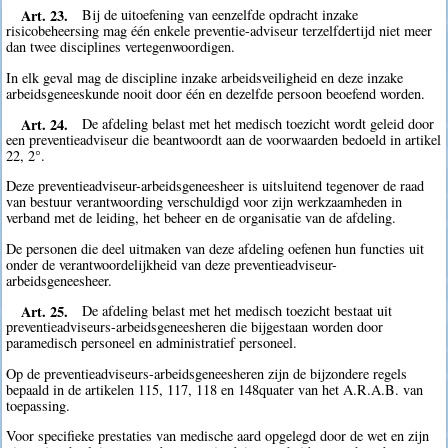
Art. 23.
Bij de uitoefening van eenzelfde opdracht inzake
risicobeheersing mag één enkele preventie-adviseur terzelfdertijd niet meer
dan twee disciplines vertegenwoordigen.
In elk geval mag de discipline inzake arbeidsveiligheid en deze inzake
arbeidsgeneeskunde nooit door één en dezelfde persoon beoefend worden.
Art. 24.
De afdeling belast met het medisch toezicht wordt geleid door
een preventieadviseur die beantwoordt aan de voorwaarden bedoeld in artikel
22, 2°.
Deze preventieadviseur-arbeidsgeneesheer is uitsluitend tegenover de raad
van bestuur verantwoording verschuldigd voor zijn werkzaamheden in
verband met de leiding, het beheer en de organisatie van de afdeling.
De personen die deel uitmaken van deze afdeling oefenen hun functies uit
onder de verantwoordelijkheid van deze preventieadviseur-
arbeidsgeneesheer.
Art. 25.
De afdeling belast met het medisch toezicht bestaat uit
preventieadviseurs-arbeidsgeneesheren die bijgestaan worden door
paramedisch personeel en administratief personeel.
Op de preventieadviseurs-arbeidsgeneesheren zijn de bijzondere regels
bepaald in de artikelen 115, 117, 118 en 148quater van het A.R.A.B. van
toepassing.
Voor specifieke prestaties van medische aard opgelegd door de wet en zijn