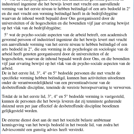
industrieel ingenieur die het bewijs levert met vrucht een aanvullende
vorming van het eerste niveau te hebben beëindigd of een arts bedoeld in 2°
en die met vrucht een vorming beëindigd heeft in de bedrijfshygiëne
waarvan de inhoud wordt bepaald door Ons georganiseerd door de
universiteiten of de hogescholen en die bovendien vijf jaar ervaring bewijst
op het vlak van de bedrijfshygiëne;
5° wat de psycho-sociale aspecten van de arbeid betreft, een academisch
gevormd persoon of industrieel ingenieur die het bewijs levert met vrucht
een aanvullende vorming van het eerste niveau te hebben beëindigd of een
arts bedoeld in 2°, die een vorming in de psychologie en sociologie van de
arbeid heeft genoten georganiseerd door de universiteiten of de
hogescholen, waarvan de inhoud bepaald wordt door Ons, en die bovendien
vijf jaar ervaring bewijst op het vlak van de psycho-sociale aspecten van de
arbeid.
De in het eerste lid, 3°, 4° en 5° bedoelde personen die met vrucht de
specifieke vorming hebben beëindigd, kunnen hun activiteiten uitoefenen
onder de verantwoordelijkheid van een preventieadviseur van de
desbetreffende discipline, teneinde de vereiste beroepservaring te verwerven.
Totdat de in het eerste lid, 3°, 4° en 5° bedoelde vorming is vastgesteld,
kunnen de personen die het bewijs leveren dat zij tenminste gedurende
duizend uren per jaar effectief de desbetreffende discipline beoefenen
gelijkgesteld worden.
De externe dienst doet aan de met het toezicht belaste ambtenaar
kennisgeving van het bewijs bedoeld in het tweede lid, van zodra het
Adviescomité een gunstig advies heeft verstrekt.