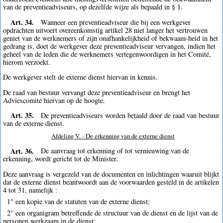
van de preventieadviseurs, op dezelfde wijze als bepaald in § 1.
Art. 34.
Wanneer een preventieadviseur die bij een werkgever
opdrachten uitvoert overeenkomstig artikel 28 niet langer het vertrouwen
geniet van de werknemers of zijn onafhankelijkheid of bekwaam-heid in het
gedrang is, doet de werkgever deze preventieadviseur vervangen, indien het
geheel van de leden die de werknemers vertegenwoordigen in het Comité,
hierom verzoekt.
De werkgever stelt de externe dienst hiervan in kennis.
De raad van bestuur vervangt deze preventieadviseur en brengt het
Adviescomité hiervan op de hoogte.
Art. 35.
De preventieadviseurs worden betaald door de raad van bestuur
van de externe dienst.
Afdeling V. - De erkenning van de externe dienst
Art. 36.
De aanvraag tot erkenning of tot vernieuwing van de
erkenning, wordt gericht tot de Minister.
Deze aanvraag is vergezeld van de documenten en inlichtingen waaruit blijkt
dat de externe dienst beantwoordt aan de voorwaarden gesteld in de artikelen
4 tot 31, namelijk :
1° een kopie van de statuten van de externe dienst;
2° een organigram betreffende de structuur van de dienst en de lijst van de
personen werkzaam in de dienst;