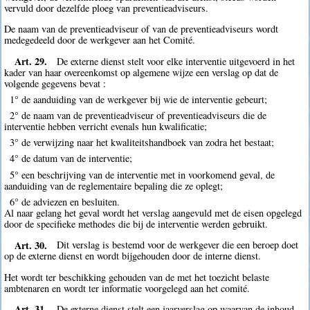
vervuld door dezelfde ploeg van preventieadviseurs.
De naam van de preventieadviseur of van de preventieadviseurs wordt
medegedeeld door de werkgever aan het Comité.
Art. 29.
De externe dienst stelt voor elke interventie uitgevoerd in het
kader van haar overeenkomst op algemene wijze een verslag op dat de
volgende gegevens bevat :
1° de aanduiding van de werkgever bij wie de interventie gebeurt;
2° de naam van de preventieadviseur of preventieadviseurs die de
interventie hebben verricht evenals hun kwalificatie;
3° de verwijzing naar het kwaliteitshandboek van zodra het bestaat;
4° de datum van de interventie;
5° een beschrijving van de interventie met in voorkomend geval, de
aanduiding van de reglementaire bepaling die ze oplegt;
6° de adviezen en besluiten.
Al naar gelang het geval wordt het verslag aangevuld met de eisen opgelegd
door de specifieke methodes die bij de interventie werden gebruikt.
Art. 30.
Dit verslag is bestemd voor de werkgever die een beroep doet
op de externe dienst en wordt bijgehouden door de interne dienst.
Het wordt ter beschikking gehouden van de met het toezicht belaste
ambtenaren en wordt ter informatie voorgelegd aan het comité.
Art. 31.
De externe dienst stelt een jaarverslag op waarvan de inhoud