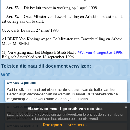
Art. 53.
Dit besluit treedt in werking op 1 april 1998.
Art. 54.
Onze Minster van Tewerkstelling en Arbeid is belast met de
uitvoering van dit besluit.
Gegeven te Brussel, 27 maart1998.
ALBERT Van Koningswege : De Minister van Tewerkstelling en Arbeid,
Mevr. M. SMET
Wet van 4 augustus 1996
(1) Verwijzing naar het Belgisch Staatsblad :
,
Belgisch Staatsblad van 18 september 1996.
Teksten die naar dit document verwijzen:
wet
wet van 04 juli 2001
Wet tot wijziging, met betrekking tot de structure van de balie, van het
Gerechtelijk Wetboek en van de wet van 13 maart 1973 betreffende de
vergoeding voor onwerkzame voorlopige hechtenis
x
wet van 20 december 2002
Etaamb.be maakt gebruik van cookies
20 DECEMBER 2002 Wet betreffende de bescherming van de
Etaamb.be gebruikt cookies om uw taalvoorkeur te onthouden en om beter
preventieadviseurs
te begrijpen hoe etaamb.be gebruikt wordt.
Doorgaan
Meer details
wet van 14 april 2011