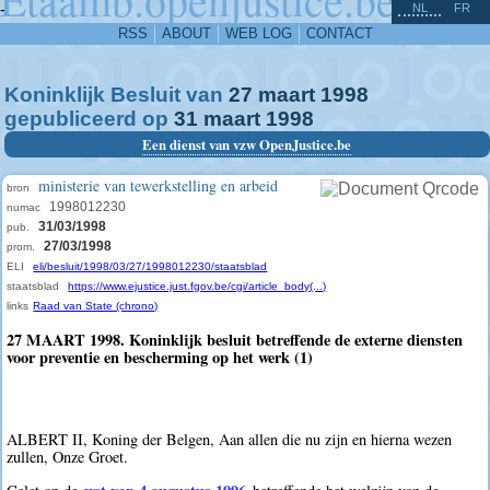
^
-
NL
FR
RSS
ABOUT
WEB LOG
CONTACT
Koninklijk Besluit van
27
maart
1998
gepubliceerd op
31
maart
1998
Een dienst van vzw OpenJustice.be
ministerie van tewerkstelling en arbeid
bron
1998012230
numac
31/03/1998
pub.
27/03/1998
prom.
ELI
eli/besluit/1998/03/27/1998012230/staatsblad
staatsblad
https://www.ejustice.just.fgov.be/cgi/article_body(...)
links
Raad van State (chrono)
27 MAART 1998. Koninklijk besluit betreffende de externe diensten
voor preventie en bescherming op het werk (1)
ALBERT II, Koning der Belgen, Aan allen die nu zijn en hierna wezen
zullen, Onze Groet.