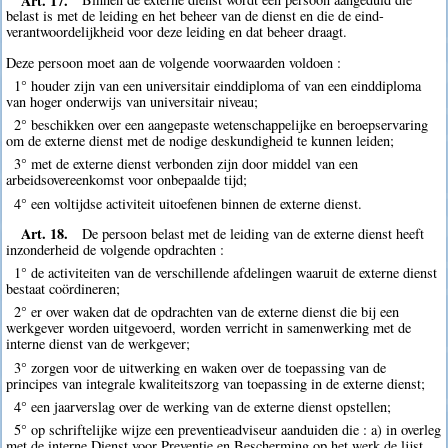
belast is met de leiding en het beheer van de dienst en die de eind-
verantwoordelijkheid voor deze leiding en dat beheer draagt.
Deze persoon moet aan de volgende voorwaarden voldoen :
1° houder zijn van een universitair einddiploma of van een einddiploma
van hoger onderwijs van universitair niveau;
2° beschikken over een aangepaste wetenschappelijke en beroepservaring
om de externe dienst met de nodige deskundigheid te kunnen leiden;
3° met de externe dienst verbonden zijn door middel van een
arbeidsovereenkomst voor onbepaalde tijd;
4° een voltijdse activiteit uitoefenen binnen de externe dienst.
Art. 18.
De persoon belast met de leiding van de externe dienst heeft
inzonderheid de volgende opdrachten :
1° de activiteiten van de verschillende afdelingen waaruit de externe dienst
bestaat coördineren;
2° er over waken dat de opdrachten van de externe dienst die bij een
werkgever worden uitgevoerd, worden verricht in samenwerking met de
interne dienst van de werkgever;
3° zorgen voor de uitwerking en waken over de toepassing van de
principes van integrale kwaliteitszorg van toepassing in de externe dienst;
4° een jaarverslag over de werking van de externe dienst opstellen;
5° op schriftelijke wijze een preventieadviseur aanduiden die : a) in overleg
met de interne Dienst voor Preventie en Bescherming op het werk de lijst