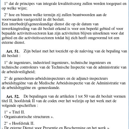
1° dat de principes van integrale kwaliteitszorg zullen worden toegepast en
op welke wijze;
2° hoe en binnen welke termijn zij zullen beantwoorden aan de
voorwaarden vastgesteld in dit besluit.
Een interbedrijfsgeneeskundige dienst die op de datum van
inwerkingtreding van dit besluit erkend is voor een beperkt gebied of voor
bepaalde activiteitssectoren kan zijn activiteiten blijven uitoefenen voor dat
gebied en die activiteitssectoren totdat hij zich heeft omgevormd tot een
externe dienst.
Art. 51.
Zijn belast met het toezicht op de naleving van de bepaling van
dit besluit :
1° de ingenieurs, industrieel ingenieurs, technische ingenieurs en
technische controleurs van de Technische Inspectie van de administratie van
de arbeidsveiligheid;
2° de geneesheren-arbeidsinspecteurs en de adjunct-inspecteurs
arbeidshygiëne van de Medische Arbeidsinspectie van de Administratie van
de arbeidshygiëne en -geneeskunde.
Art. 52.
De bepalingen van de artikelen 1 tot 50 van dit besluit vormen
titel II, hoofdstuk II van de codex over het welzijn op het werk met de
volgende opschriften :
1° « Titel II.
- Organisatorische structuren ».
2° « Hoofdstuk II.
- De externe Dienst voor Preventie en Bescherming op het werk ».