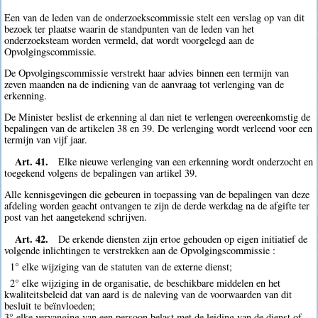
Een van de leden van de onderzoekscommissie stelt een verslag op van dit
bezoek ter plaatse waarin de standpunten van de leden van het
onderzoeksteam worden vermeld, dat wordt voorgelegd aan de
Opvolgingscommissie.
De Opvolgingscommissie verstrekt haar advies binnen een termijn van
zeven maanden na de indiening van de aanvraag tot verlenging van de
erkenning.
De Minister beslist de erkenning al dan niet te verlengen overeenkomstig de
bepalingen van de artikelen 38 en 39. De verlenging wordt verleend voor een
termijn van vijf jaar.
Art. 41.
Elke nieuwe verlenging van een erkenning wordt onderzocht en
toegekend volgens de bepalingen van artikel 39.
Alle kennisgevingen die gebeuren in toepassing van de bepalingen van deze
afdeling worden geacht ontvangen te zijn de derde werkdag na de afgifte ter
post van het aangetekend schrijven.
Art. 42.
De erkende diensten zijn ertoe gehouden op eigen initiatief de
volgende inlichtingen te verstrekken aan de Opvolgingscommissie :
1° elke wijziging van de statuten van de externe dienst;
2° elke wijziging in de organisatie, de beschikbare middelen en het
kwaliteitsbeleid dat van aard is de naleving van de voorwaarden van dit
besluit te beïnvloeden;
3° elke vervanging van een persoon belast met de leiding van de dienst of