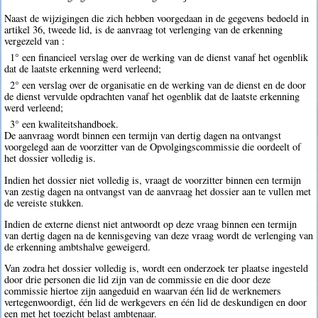
Naast de wijzigingen die zich hebben voorgedaan in de gegevens bedoeld in
artikel 36, tweede lid, is de aanvraag tot verlenging van de erkenning
vergezeld van :
1° een financieel verslag over de werking van de dienst vanaf het ogenblik
dat de laatste erkenning werd verleend;
2° een verslag over de organisatie en de werking van de dienst en de door
de dienst vervulde opdrachten vanaf het ogenblik dat de laatste erkenning
werd verleend;
3° een kwaliteitshandboek.
De aanvraag wordt binnen een termijn van dertig dagen na ontvangst
voorgelegd aan de voorzitter van de Opvolgingscommissie die oordeelt of
het dossier volledig is.
Indien het dossier niet volledig is, vraagt de voorzitter binnen een termijn
van zestig dagen na ontvangst van de aanvraag het dossier aan te vullen met
de vereiste stukken.
Indien de externe dienst niet antwoordt op deze vraag binnen een termijn
van dertig dagen na de kennisgeving van deze vraag wordt de verlenging van
de erkenning ambtshalve geweigerd.
Van zodra het dossier volledig is, wordt een onderzoek ter plaatse ingesteld
door drie personen die lid zijn van de commissie en die door deze
commissie hiertoe zijn aangeduid en waarvan één lid de werknemers
vertegenwoordigt, één lid de werkgevers en één lid de deskundigen en door
een met het toezicht belast ambtenaar.