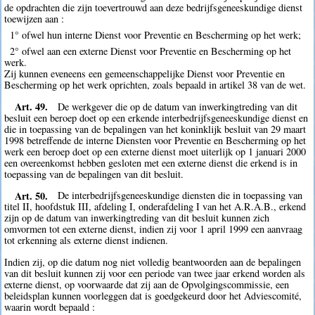
de opdrachten die zijn toevertrouwd aan deze bedrijfsgeneeskundige dienst
toewijzen aan :
1° ofwel hun interne Dienst voor Preventie en Bescherming op het werk;
2° ofwel aan een externe Dienst voor Preventie en Bescherming op het
werk.
Zij kunnen eveneens een gemeenschappelijke Dienst voor Preventie en
Bescherming op het werk oprichten, zoals bepaald in artikel 38 van de wet.
Art. 49.
De werkgever die op de datum van inwerkingtreding van dit
besluit een beroep doet op een erkende interbedrijfsgeneeskundige dienst en
die in toepassing van de bepalingen van het koninklijk besluit van 29 maart
1998 betreffende de interne Diensten voor Preventie en Bescherming op het
werk een beroep doet op een externe dienst moet uiterlijk op 1 januari 2000
een overeenkomst hebben gesloten met een externe dienst die erkend is in
toepassing van de bepalingen van dit besluit.
Art. 50.
De interbedrijfsgeneeskundige diensten die in toepassing van
titel II, hoofdstuk III, afdeling I, onderafdeling I van het A.R.A.B., erkend
zijn op de datum van inwerkingtreding van dit besluit kunnen zich
omvormen tot een externe dienst, indien zij voor 1 april 1999 een aanvraag
tot erkenning als externe dienst indienen.
Indien zij, op die datum nog niet volledig beantwoorden aan de bepalingen
van dit besluit kunnen zij voor een periode van twee jaar erkend worden als
externe dienst, op voorwaarde dat zij aan de Opvolgingscommissie, een
beleidsplan kunnen voorleggen dat is goedgekeurd door het Adviescomité,
waarin wordt bepaald :