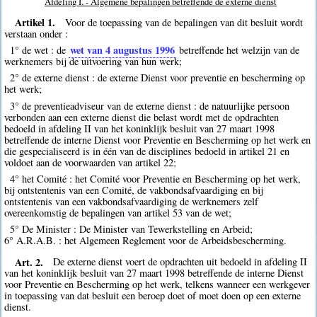
Afdeling I. - Algemene bepalingen betreffende de externe dienst
Artikel 1.
Voor de toepassing van de bepalingen van dit besluit wordt
verstaan onder :
wet van 4 augustus 1996
1° de wet : de
betreffende het welzijn van de
werknemers bij de uitvoering van hun werk;
2° de externe dienst : de externe Dienst voor preventie en bescherming op
het werk;
3° de preventieadviseur van de externe dienst : de natuurlijke persoon
verbonden aan een externe dienst die belast wordt met de opdrachten
bedoeld in afdeling II van het koninklijk besluit van 27 maart 1998
betreffende de interne Dienst voor Preventie en Bescherming op het werk en
die gespecialiseerd is in één van de disciplines bedoeld in artikel 21 en
voldoet aan de voorwaarden van artikel 22;
4° het Comité : het Comité voor Preventie en Bescherming op het werk,
bij ontstentenis van een Comité, de vakbondsafvaardiging en bij
ontstentenis van een vakbondsafvaardiging de werknemers zelf
overeenkomstig de bepalingen van artikel 53 van de wet;
5° De Minister : De Minister van Tewerkstelling en Arbeid;
6° A.R.A.B. : het Algemeen Reglement voor de Arbeidsbescherming.
Art. 2.
De externe dienst voert de opdrachten uit bedoeld in afdeling II
van het koninklijk besluit van 27 maart 1998 betreffende de interne Dienst
voor Preventie en Bescherming op het werk, telkens wanneer een werkgever
in toepassing van dat besluit een beroep doet of moet doen op een externe
dienst.