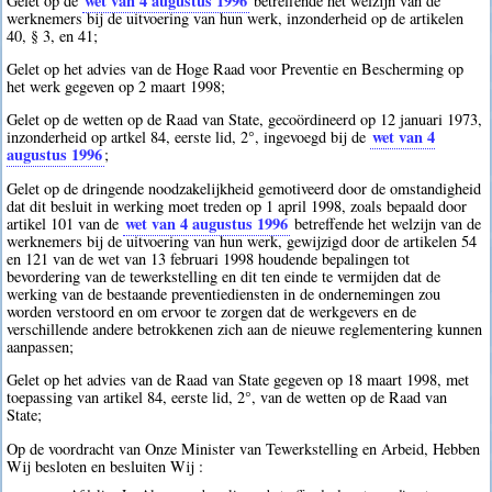
wet van 4 augustus 1996
Gelet op de
betreffende het welzijn van de
werknemers bij de uitvoering van hun werk, inzonderheid op de artikelen
40, § 3, en 41;
Gelet op het advies van de Hoge Raad voor Preventie en Bescherming op
het werk gegeven op 2 maart 1998;
Gelet op de wetten op de Raad van State, gecoördineerd op 12 januari 1973,
wet van 4
inzonderheid op artkel 84, eerste lid, 2°, ingevoegd bij de
augustus 1996
;
Gelet op de dringende noodzakelijkheid gemotiveerd door de omstandigheid
dat dit besluit in werking moet treden op 1 april 1998, zoals bepaald door
wet van 4 augustus 1996
artikel 101 van de
betreffende het welzijn van de
werknemers bij de uitvoering van hun werk, gewijzigd door de artikelen 54
en 121 van de wet van 13 februari 1998 houdende bepalingen tot
bevordering van de tewerkstelling en dit ten einde te vermijden dat de
werking van de bestaande preventiediensten in de ondernemingen zou
worden verstoord en om ervoor te zorgen dat de werkgevers en de
verschillende andere betrokkenen zich aan de nieuwe reglementering kunnen
aanpassen;
Gelet op het advies van de Raad van State gegeven op 18 maart 1998, met
toepassing van artikel 84, eerste lid, 2°, van de wetten op de Raad van
State;
Op de voordracht van Onze Minister van Tewerkstelling en Arbeid, Hebben
Wij besloten en besluiten Wij :