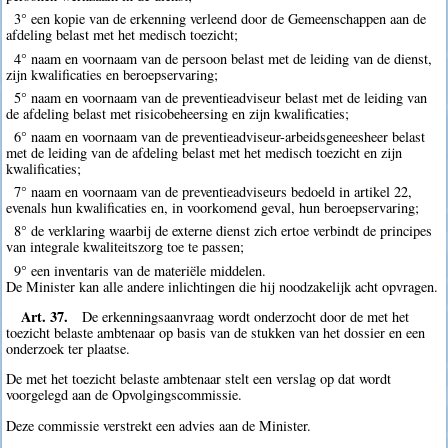
3° een kopie van de erkenning verleend door de Gemeenschappen aan de
afdeling belast met het medisch toezicht;
4° naam en voornaam van de persoon belast met de leiding van de dienst,
zijn kwalificaties en beroepservaring;
5° naam en voornaam van de preventieadviseur belast met de leiding van
de afdeling belast met risicobeheersing en zijn kwalificaties;
6° naam en voornaam van de preventieadviseur-arbeidsgeneesheer belast
met de leiding van de afdeling belast met het medisch toezicht en zijn
kwalificaties;
7° naam en voornaam van de preventieadviseurs bedoeld in artikel 22,
evenals hun kwalificaties en, in voorkomend geval, hun beroepservaring;
8° de verklaring waarbij de externe dienst zich ertoe verbindt de principes
van integrale kwaliteitszorg toe te passen;
9° een inventaris van de materiële middelen.
De Minister kan alle andere inlichtingen die hij noodzakelijk acht opvragen.
Art. 37.
De erkenningsaanvraag wordt onderzocht door de met het
toezicht belaste ambtenaar op basis van de stukken van het dossier en een
onderzoek ter plaatse.
De met het toezicht belaste ambtenaar stelt een verslag op dat wordt
voorgelegd aan de Opvolgingscommissie.
Deze commissie verstrekt een advies aan de Minister.