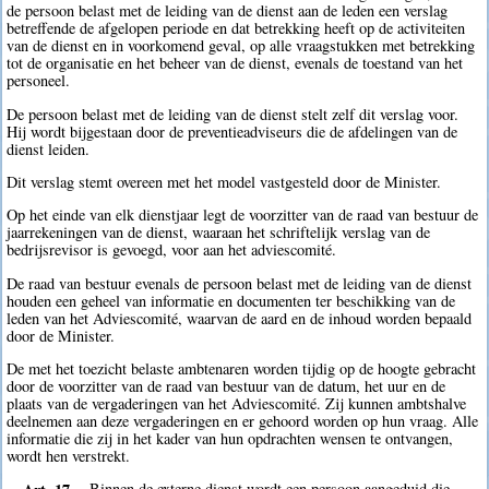
de persoon belast met de leiding van de dienst aan de leden een verslag
betreffende de afgelopen periode en dat betrekking heeft op de activiteiten
van de dienst en in voorkomend geval, op alle vraagstukken met betrekking
tot de organisatie en het beheer van de dienst, evenals de toestand van het
personeel.
De persoon belast met de leiding van de dienst stelt zelf dit verslag voor.
Hij wordt bijgestaan door de preventieadviseurs die de afdelingen van de
dienst leiden.
Dit verslag stemt overeen met het model vastgesteld door de Minister.
Op het einde van elk dienstjaar legt de voorzitter van de raad van bestuur de
jaarrekeningen van de dienst, waaraan het schriftelijk verslag van de
bedrijsrevisor is gevoegd, voor aan het adviescomité.
De raad van bestuur evenals de persoon belast met de leiding van de dienst
houden een geheel van informatie en documenten ter beschikking van de
leden van het Adviescomité, waarvan de aard en de inhoud worden bepaald
door de Minister.
De met het toezicht belaste ambtenaren worden tijdig op de hoogte gebracht
door de voorzitter van de raad van bestuur van de datum, het uur en de
plaats van de vergaderingen van het Adviescomité. Zij kunnen ambtshalve
deelnemen aan deze vergaderingen en er gehoord worden op hun vraag. Alle
informatie die zij in het kader van hun opdrachten wensen te ontvangen,
wordt hen verstrekt.
Art. 17.
Binnen de externe dienst wordt een persoon aangeduid die