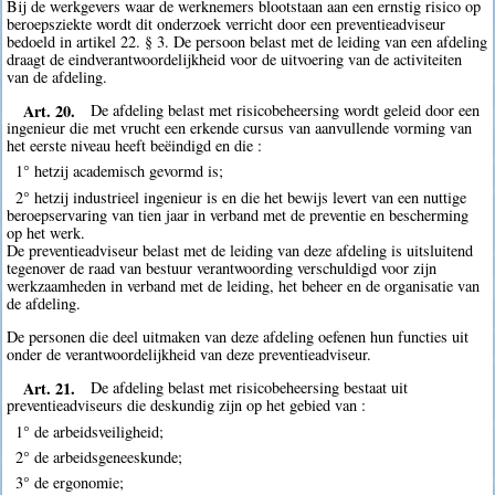
Bij de werkgevers waar de werknemers blootstaan aan een ernstig risico op
beroepsziekte wordt dit onderzoek verricht door een preventieadviseur
bedoeld in artikel 22. § 3. De persoon belast met de leiding van een afdeling
draagt de eindverantwoordelijkheid voor de uitvoering van de activiteiten
van de afdeling.
Art. 20.
De afdeling belast met risicobeheersing wordt geleid door een
ingenieur die met vrucht een erkende cursus van aanvullende vorming van
het eerste niveau heeft beëindigd en die :
1° hetzij academisch gevormd is;
2° hetzij industrieel ingenieur is en die het bewijs levert van een nuttige
beroepservaring van tien jaar in verband met de preventie en bescherming
op het werk.
De preventieadviseur belast met de leiding van deze afdeling is uitsluitend
tegenover de raad van bestuur verantwoording verschuldigd voor zijn
werkzaamheden in verband met de leiding, het beheer en de organisatie van
de afdeling.
De personen die deel uitmaken van deze afdeling oefenen hun functies uit
onder de verantwoordelijkheid van deze preventieadviseur.
Art. 21.
De afdeling belast met risicobeheersing bestaat uit
preventieadviseurs die deskundig zijn op het gebied van :
1° de arbeidsveiligheid;
2° de arbeidsgeneeskunde;
3° de ergonomie;