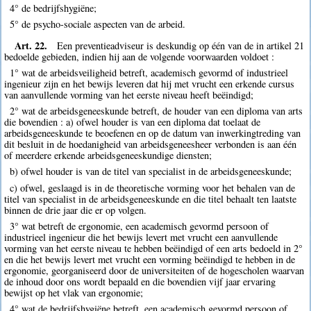
4° de bedrijfshygiëne;
5° de psycho-sociale aspecten van de arbeid.
Art. 22.
Een preventieadviseur is deskundig op één van de in artikel 21
bedoelde gebieden, indien hij aan de volgende voorwaarden voldoet :
1° wat de arbeidsveiligheid betreft, academisch gevormd of industrieel
ingenieur zijn en het bewijs leveren dat hij met vrucht een erkende cursus
van aanvullende vorming van het eerste niveau heeft beëindigd;
2° wat de arbeidsgeneeskunde betreft, de houder van een diploma van arts
die bovendien : a) ofwel houder is van een diploma dat toelaat de
arbeidsgeneeskunde te beoefenen en op de datum van inwerkingtreding van
dit besluit in de hoedanigheid van arbeidsgeneesheer verbonden is aan één
of meerdere erkende arbeidsgeneeskundige diensten;
b) ofwel houder is van de titel van specialist in de arbeidsgeneeskunde;
c) ofwel, geslaagd is in de theoretische vorming voor het behalen van de
titel van specialist in de arbeidsgeneeskunde en die titel behaalt ten laatste
binnen de drie jaar die er op volgen.
3° wat betreft de ergonomie, een academisch gevormd persoon of
industrieel ingenieur die het bewijs levert met vrucht een aanvullende
vorming van het eerste niveau te hebben beëindigd of een arts bedoeld in 2°
en die het bewijs levert met vrucht een vorming beëindigd te hebben in de
ergonomie, georganiseerd door de universiteiten of de hogescholen waarvan
de inhoud door ons wordt bepaald en die bovendien vijf jaar ervaring
bewijst op het vlak van ergonomie;
4° wat de bedrijfshygiëne betreft, een academisch gevormd persoon of