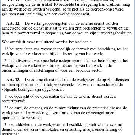
terugbetaling die de in artikel 10 bedoelde tariefregeling kan drukken, mag
aan de werkgever worden verleend, zelfs niet als de overeenkomst werd
gesloten naar aanleiding van een overheidsopdracht.
Art. 12.
De werkingsopbrengsten van de externe dienst worden
aangewend om de dienst in staat te stellen zijn opdrachten te vervullen die
hem zijn toevertrouwd in toepassing van de wet en zijn uitvoeringsbesluiten.
Wat overblijft moet uitsluitend worden besteed aan :
1° het verrichten van wetenschappelijk onderzoek met betrekking tot het
welzijn van de werknemers bij de uitvoering van hun werk;
2° het uitwerken van specifieke actieprogramma's met betrekking tot het
welzijn van de werknemers bij de uitvoering van hun werk in de
ondernemingen of instellingen of voor een bepaalde sector.
Art. 13.
De externe dienst sluit met de werkgever die op zijn diensten
een beroep doet een schriftelijke overeenkomst waarin inzonderheid de
volgende bedingen zijn opgenomen :
1° de opdracht of de opdrachten die aan de externe dienst worden
toevertrouwd;
2° de aard, de omvang en de minimumduur van de prestaties die aan de
werkgever zullen worden geleverd om elk van de overeengekomen
opdrachten te vervullen;
3° de middelen die de werkgever ter beschikking stelt van de externe
dienst onder de vorm van lokalen en uitrusting in zijn onderneming of
instelling;