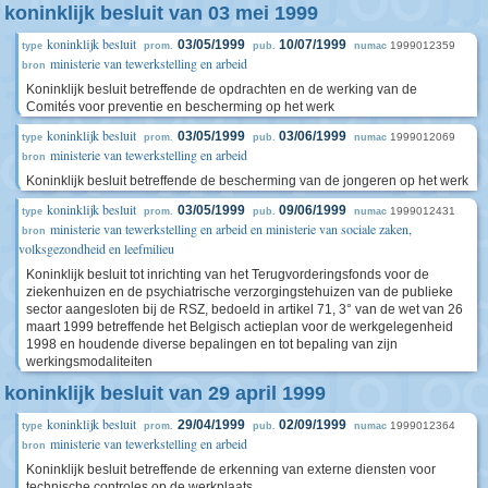
koninklijk besluit van 03 mei 1999
koninklijk besluit
03/05/1999
10/07/1999
1999012359
type
prom.
pub.
numac
ministerie van tewerkstelling en arbeid
bron
Koninklijk besluit betreffende de opdrachten en de werking van de
Comités voor preventie en bescherming op het werk
koninklijk besluit
03/05/1999
03/06/1999
1999012069
type
prom.
pub.
numac
ministerie van tewerkstelling en arbeid
bron
Koninklijk besluit betreffende de bescherming van de jongeren op het werk
koninklijk besluit
03/05/1999
09/06/1999
1999012431
type
prom.
pub.
numac
ministerie van tewerkstelling en arbeid en ministerie van sociale zaken,
bron
volksgezondheid en leefmilieu
Koninklijk besluit tot inrichting van het Terugvorderingsfonds voor de
ziekenhuizen en de psychiatrische verzorgingstehuizen van de publieke
sector aangesloten bij de RSZ, bedoeld in artikel 71, 3° van de wet van 26
maart 1999 betreffende het Belgisch actieplan voor de werkgelegenheid
1998 en houdende diverse bepalingen en tot bepaling van zijn
werkingsmodaliteiten
koninklijk besluit van 29 april 1999
koninklijk besluit
29/04/1999
02/09/1999
1999012364
type
prom.
pub.
numac
ministerie van tewerkstelling en arbeid
bron
Koninklijk besluit betreffende de erkenning van externe diensten voor
technische controles op de werkplaats