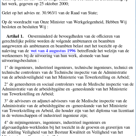
het werk, gegeven op 25 oktober 2000;
Gelet op het advies nr. 30.963/1 van de Raad van State;
Op de voordracht van Onze Minister van Werkgelegenheid, Hebben Wij
besloten en besluiten Wij :
Artikel 1.
Onverminderd de bevoegdheden van de officieren van
gerechtelijke politie worden de volgende ambtenaren en beambten
aangewezen als ambtenaren en beambten belast met het toezicht op de
wet van 4 augustus 1996
naleving van de
betreffende het welzijn van de
werknemers bij de uitvoering van hun werk, alsmede van haar
uitvoeringsbesluiten :
1° de ingenieurs, industrieel ingenieurs, technische ingenieurs, technici en
technische controleurs van de Technische inspectie van de Administratie
van de arbeidsveiligheid van het Ministerie van Tewerkstelling en Arbeid;
2° de geneesheren en sociaal controleurs van de Medische inspectie van de
Administratie van de arbeidshygiëne en -geneeskunde van het Ministerie
van Tewerkstelling en Arbeid;
3° de adviseurs en adjunct-adviseurs van de Medische inspectie van de
Administratie van de arbeidshygiëne en -geneeskunde van het Ministerie
van Tewerkstelling en Arbeid, die houder zijn van het diploma van licentiaat
in de wetenschappen of industrieel ingenieur zijn;
4° de mijningenieurs, ingenieurs, industrieel ingenieurs en
afgevaardigden-werklieden bij het toezicht in de groeven en graverijen van
de afdeling Veiligheid van het Bestuur Kwaliteit en Veiligheid van het