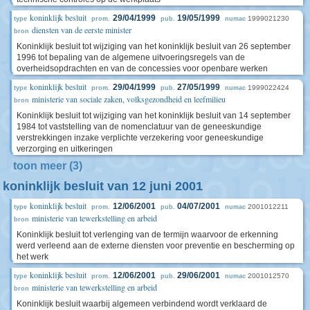
koninklijk besluit
29/04/1999
19/05/1999
1999021230
type
prom.
pub.
numac
diensten van de eerste minister
bron
Koninklijk besluit tot wijziging van het koninklijk besluit van 26 september
1996 tot bepaling van de algemene uitvoeringsregels van de
overheidsopdrachten en van de concessies voor openbare werken
koninklijk besluit
29/04/1999
27/05/1999
1999022424
type
prom.
pub.
numac
ministerie van sociale zaken, volksgezondheid en leefmilieu
bron
Koninklijk besluit tot wijziging van het koninklijk besluit van 14 september
1984 tot vaststelling van de nomenclatuur van de geneeskundige
verstrekkingen inzake verplichte verzekering voor geneeskundige
verzorging en uitkeringen
toon meer (3)
koninklijk besluit van 12 juni 2001
koninklijk besluit
12/06/2001
04/07/2001
2001012211
type
prom.
pub.
numac
ministerie van tewerkstelling en arbeid
bron
Koninklijk besluit tot verlenging van de termijn waarvoor de erkenning
werd verleend aan de externe diensten voor preventie en bescherming op
het werk
koninklijk besluit
12/06/2001
29/06/2001
2001012570
type
prom.
pub.
numac
ministerie van tewerkstelling en arbeid
bron
Koninklijk besluit waarbij algemeen verbindend wordt verklaard de