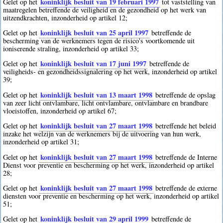
koninklijk besluit van 19 februari 1997
Gelet op het
tot vaststelling van
maatregelen betreffende de veiligheid en de gezondheid op het werk van
uitzendkrachten, inzonderheid op artikel 12;
koninklijk besluit van 25 april 1997
Gelet op het
betreffende de
bescherming van de werknemers tegen de risico's voortkomende uit
ioniserende straling, inzonderheid op artikel 33;
koninklijk besluit van 17 juni 1997
Gelet op het
betreffende de
veiligheids- en gezondheidssignalering op het werk, inzonderheid op artikel
39;
koninklijk besluit van 13 maart 1998
Gelet op het
betreffende de opslag
van zeer licht ontvlambare, licht ontvlambare, ontvlambare en brandbare
vloeistoffen, inzonderheid op artikel 67;
koninklijk besluit van 27 maart 1998
Gelet op het
betreffende het beleid
inzake het welzijn van de werknemers bij de uitvoering van hun werk,
inzonderheid op artikel 31;
koninklijk besluit van 27 maart 1998
Gelet op het
betreffende de Interne
Dienst voor preventie en bescherming op het werk, inzonderheid op artikel
28;
koninklijk besluit van 27 maart 1998
Gelet op het
betreffende de externe
diensten voor preventie en bescherming op het werk, inzonderheid op artikel
51;
koninklijk besluit van 29 april 1999
Gelet op het
betreffende de