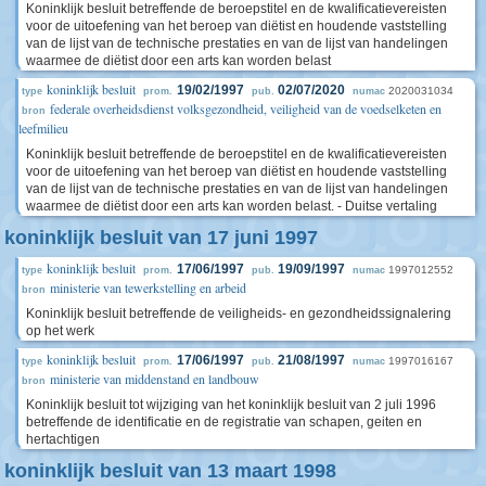
Koninklijk besluit betreffende de beroepstitel en de kwalificatievereisten
voor de uitoefening van het beroep van diëtist en houdende vaststelling
van de lijst van de technische prestaties en van de lijst van handelingen
waarmee de diëtist door een arts kan worden belast
koninklijk besluit
19/02/1997
02/07/2020
2020031034
type
prom.
pub.
numac
federale overheidsdienst volksgezondheid, veiligheid van de voedselketen en
bron
leefmilieu
Koninklijk besluit betreffende de beroepstitel en de kwalificatievereisten
voor de uitoefening van het beroep van diëtist en houdende vaststelling
van de lijst van de technische prestaties en van de lijst van handelingen
waarmee de diëtist door een arts kan worden belast. - Duitse vertaling
koninklijk besluit van 17 juni 1997
koninklijk besluit
17/06/1997
19/09/1997
1997012552
type
prom.
pub.
numac
ministerie van tewerkstelling en arbeid
bron
Koninklijk besluit betreffende de veiligheids- en gezondheidssignalering
op het werk
koninklijk besluit
17/06/1997
21/08/1997
1997016167
type
prom.
pub.
numac
ministerie van middenstand en landbouw
bron
Koninklijk besluit tot wijziging van het koninklijk besluit van 2 juli 1996
betreffende de identificatie en de registratie van schapen, geiten en
hertachtigen
koninklijk besluit van 13 maart 1998