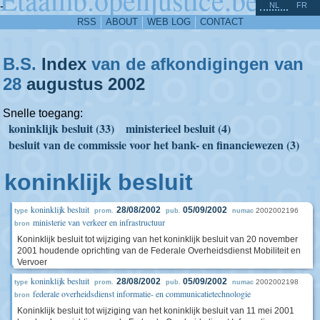
^
-
NL
FR
RSS
ABOUT
WEB LOG
CONTACT
B.S.
Index
van de afkondigingen van
28
augustus
2002
Snelle toegang:
koninklijk besluit (33)
ministerieel besluit (4)
besluit van de commissie voor het bank- en financiewezen (3)
koninklijk besluit
koninklijk besluit
28/08/2002
05/09/2002
2002002196
type
prom.
pub.
numac
ministerie van verkeer en infrastructuur
bron
Koninklijk besluit tot wijziging van het koninklijk besluit van 20 november
2001 houdende oprichting van de Federale Overheidsdienst Mobiliteit en
Vervoer
koninklijk besluit
28/08/2002
05/09/2002
2002002198
type
prom.
pub.
numac
federale overheidsdienst informatie- en communicatietechnologie
bron
Koninklijk besluit tot wijziging van het koninklijk besluit van 11 mei 2001