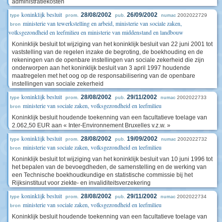
administratiekosten
koninklijk besluit
28/08/2002
26/09/2002
2002022729
type
prom.
pub.
numac
ministerie van tewerkstelling en arbeid, ministerie van sociale zaken,
bron
volksgezondheid en leefmilieu en ministerie van middenstand en landbouw
Koninklijk besluit tot wijziging van het koninklijk besluit van 22 juni 2001 tot
vaststelling van de regelen inzake de begroting, de boekhouding en de
rekeningen van de openbare instellingen van sociale zekerheid die zijn
onderworpen aan het koninklijk besluit van 3 april 1997 houdende
maatregelen met het oog op de responsabilisering van de openbare
instellingen van sociale zekerheid
koninklijk besluit
28/08/2002
29/11/2002
2002022733
type
prom.
pub.
numac
ministerie van sociale zaken, volksgezondheid en leefmilieu
bron
Koninklijk besluit houdende toekenning van een facultatieve toelage van
2.062,50 EUR aan « Inter-Environnement Bruxelles v.z.w. »
koninklijk besluit
28/08/2002
19/09/2002
2002022732
type
prom.
pub.
numac
ministerie van sociale zaken, volksgezondheid en leefmilieu
bron
Koninklijk besluit tot wijziging van het koninklijk besluit van 10 juni 1996 tot
het bepalen van de bevoegdheden, de samenstelling en de werking van
een Technische boekhoudkundige en statistische commissie bij het
Rijksinstituut voor ziekte- en invaliditeitsverzekering
koninklijk besluit
28/08/2002
29/11/2002
2002022734
type
prom.
pub.
numac
ministerie van sociale zaken, volksgezondheid en leefmilieu
bron
Koninklijk besluit houdende toekenning van een facultatieve toelage van