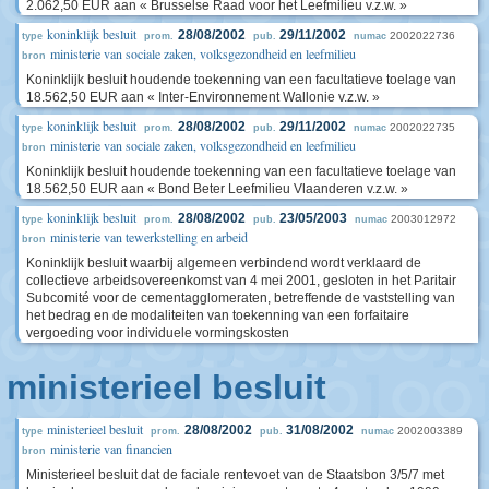
2.062,50 EUR aan « Brusselse Raad voor het Leefmilieu v.z.w. »
koninklijk besluit
28/08/2002
29/11/2002
2002022736
type
prom.
pub.
numac
ministerie van sociale zaken, volksgezondheid en leefmilieu
bron
Koninklijk besluit houdende toekenning van een facultatieve toelage van
18.562,50 EUR aan « Inter-Environnement Wallonie v.z.w. »
koninklijk besluit
28/08/2002
29/11/2002
2002022735
type
prom.
pub.
numac
ministerie van sociale zaken, volksgezondheid en leefmilieu
bron
Koninklijk besluit houdende toekenning van een facultatieve toelage van
18.562,50 EUR aan « Bond Beter Leefmilieu Vlaanderen v.z.w. »
koninklijk besluit
28/08/2002
23/05/2003
2003012972
type
prom.
pub.
numac
ministerie van tewerkstelling en arbeid
bron
Koninklijk besluit waarbij algemeen verbindend wordt verklaard de
collectieve arbeidsovereenkomst van 4 mei 2001, gesloten in het Paritair
Subcomité voor de cementagglomeraten, betreffende de vaststelling van
het bedrag en de modaliteiten van toekenning van een forfaitaire
vergoeding voor individuele vormingskosten
ministerieel besluit
ministerieel besluit
28/08/2002
31/08/2002
2002003389
type
prom.
pub.
numac
ministerie van financien
bron
Ministerieel besluit dat de faciale rentevoet van de Staatsbon 3/5/7 met