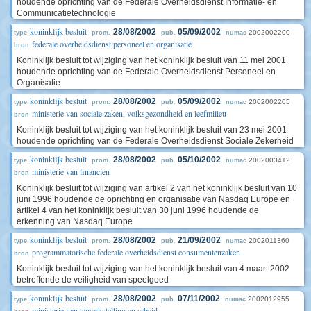
houdende oprichting van de Federale Overheidsdienst Informatie- en
Communicatietechnologie
koninklijk besluit
28/08/2002
05/09/2002
2002002200
type
prom.
pub.
numac
federale overheidsdienst personeel en organisatie
bron
Koninklijk besluit tot wijziging van het koninklijk besluit van 11 mei 2001
houdende oprichting van de Federale Overheidsdienst Personeel en
Organisatie
koninklijk besluit
28/08/2002
05/09/2002
2002002205
type
prom.
pub.
numac
ministerie van sociale zaken, volksgezondheid en leefmilieu
bron
Koninklijk besluit tot wijziging van het koninklijk besluit van 23 mei 2001
houdende oprichting van de Federale Overheidsdienst Sociale Zekerheid
koninklijk besluit
28/08/2002
05/10/2002
2002003412
type
prom.
pub.
numac
ministerie van financien
bron
Koninklijk besluit tot wijziging van artikel 2 van het koninklijk besluit van 10
juni 1996 houdende de oprichting en organisatie van Nasdaq Europe en
artikel 4 van het koninklijk besluit van 30 juni 1996 houdende de
erkenning van Nasdaq Europe
koninklijk besluit
28/08/2002
21/09/2002
2002011360
type
prom.
pub.
numac
programmatorische federale overheidsdienst consumentenzaken
bron
Koninklijk besluit tot wijziging van het koninklijk besluit van 4 maart 2002
betreffende de veiligheid van speelgoed
koninklijk besluit
28/08/2002
07/11/2002
2002012955
type
prom.
pub.
numac
ministerie van tewerkstelling en arbeid