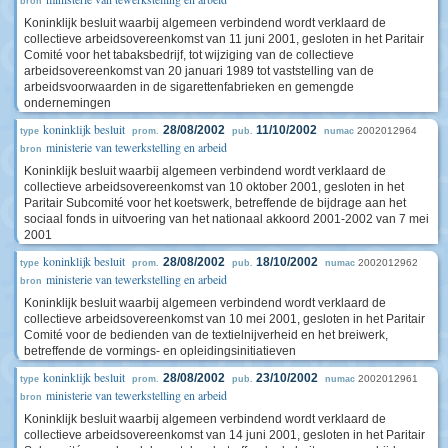
bron
Koninklijk besluit waarbij algemeen verbindend wordt verklaard de
collectieve arbeidsovereenkomst van 11 juni 2001, gesloten in het Paritair
Comité voor het tabaksbedrijf, tot wijziging van de collectieve
arbeidsovereenkomst van 20 januari 1989 tot vaststelling van de
arbeidsvoorwaarden in de sigarettenfabrieken en gemengde
ondernemingen
koninklijk besluit
28/08/2002
11/10/2002
2002012964
type
prom.
pub.
numac
ministerie van tewerkstelling en arbeid
bron
Koninklijk besluit waarbij algemeen verbindend wordt verklaard de
collectieve arbeidsovereenkomst van 10 oktober 2001, gesloten in het
Paritair Subcomité voor het koetswerk, betreffende de bijdrage aan het
sociaal fonds in uitvoering van het nationaal akkoord 2001-2002 van 7 mei
2001
koninklijk besluit
28/08/2002
18/10/2002
2002012962
type
prom.
pub.
numac
ministerie van tewerkstelling en arbeid
bron
Koninklijk besluit waarbij algemeen verbindend wordt verklaard de
collectieve arbeidsovereenkomst van 10 mei 2001, gesloten in het Paritair
Comité voor de bedienden van de textielnijverheid en het breiwerk,
betreffende de vormings- en opleidingsinitiatieven
koninklijk besluit
28/08/2002
23/10/2002
2002012961
type
prom.
pub.
numac
ministerie van tewerkstelling en arbeid
bron
Koninklijk besluit waarbij algemeen verbindend wordt verklaard de
collectieve arbeidsovereenkomst van 14 juni 2001, gesloten in het Paritair