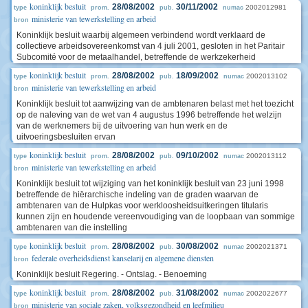
koninklijk besluit
28/08/2002
30/11/2002
2002012981
type
prom.
pub.
numac
ministerie van tewerkstelling en arbeid
bron
Koninklijk besluit waarbij algemeen verbindend wordt verklaard de
collectieve arbeidsovereenkomst van 4 juli 2001, gesloten in het Paritair
Subcomité voor de metaalhandel, betreffende de werkzekerheid
koninklijk besluit
28/08/2002
18/09/2002
2002013102
type
prom.
pub.
numac
ministerie van tewerkstelling en arbeid
bron
Koninklijk besluit tot aanwijzing van de ambtenaren belast met het toezicht
op de naleving van de wet van 4 augustus 1996 betreffende het welzijn
van de werknemers bij de uitvoering van hun werk en de
uitvoeringsbesluiten ervan
koninklijk besluit
28/08/2002
09/10/2002
2002013112
type
prom.
pub.
numac
ministerie van tewerkstelling en arbeid
bron
Koninklijk besluit tot wijziging van het koninklijk besluit van 23 juni 1998
betreffende de hiërarchische indeling van de graden waarvan de
ambtenaren van de Hulpkas voor werkloosheidsuitkeringen titularis
kunnen zijn en houdende vereenvoudiging van de loopbaan van sommige
ambtenaren van die instelling
koninklijk besluit
28/08/2002
30/08/2002
2002021371
type
prom.
pub.
numac
federale overheidsdienst kanselarij en algemene diensten
bron
Koninklijk besluit Regering. - Ontslag. - Benoeming
koninklijk besluit
28/08/2002
31/08/2002
2002022677
type
prom.
pub.
numac
ministerie van sociale zaken, volksgezondheid en leefmilieu
bron