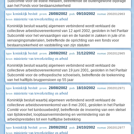
Subcomité voor de edele metalen, betreffende de buitengewone bijdrage
aan het Fonds voor bestaanszekerheid
koninklijk besluit
28/08/2002
09/10/2002
2002012963
type
prom.
pub.
numac
ministerie van tewerkstelling en arbeid
bron
Koninklijk besluit waarbij algemeen verbindend wordt verklaard de
collectieve arbeidsovereenkomst van 12 april 2002, gesloten in het Paritair
Subcomité voor het vervaardigen van en de handel in zakken in jute of in
vervangingsmaterialen, betreffende de oprichting van een fonds voor
bestaanszekerheid en vaststelling van zijn statuten
koninklijk besluit
28/08/2002
31/12/2002
2002012965
type
prom.
pub.
numac
ministerie van tewerkstelling en arbeid
bron
Koninklijk besluit waarbij algemeen verbindend wordt verklaard de
collectieve arbeidsovereenkomst van 19 juni 2001, gesloten in het Paritair
Subcomité voor de orthopedische schoeisels, betreffende de toekenning
van het halftijds brugpensioen op 55 jaar
koninklijk besluit
28/08/2002
18/10/2002
2002012971
type
prom.
pub.
numac
ministerie van tewerkstelling en arbeid
bron
Koninklijk besluit waarbij algemeen verbindend wordt verklaard de
collectieve arbeidsovereenkomst van 8 mei 2001, gesloten in het Paritair
Comité voor het tuinbouwbedrijf, betreffende de invoering van een stelsel
van tijdskrediet, loopbaanvermindering en vermindering van de
arbeidsprestaties tot een halftijdse betrekking
koninklijk besluit
28/08/2002
24/10/2002
2002012977
type
prom.
pub.
numac
ministerie van tewerkstelling en arbeid
bron