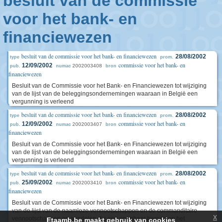
besluit van de commissie
voor het bank- en
financiewezen
besluit van de commissie voor het bank- en financiewezen
28/08/2002
type
prom.
commissie voor het bank- en
12/09/2002
2002003408
pub.
numac
bron
financiewezen
Besluit van de Commissie voor het Bank- en Financiewezen tot wijziging
van de lijst van de beleggingsondernemingen waaraan in België een
vergunning is verleend
besluit van de commissie voor het bank- en financiewezen
28/08/2002
type
prom.
commissie voor het bank- en
12/09/2002
2002003407
pub.
numac
bron
financiewezen
Besluit van de Commissie voor het Bank- en Financiewezen tot wijziging
van de lijst van de beleggingsondernemingen waaraan in België een
vergunning is verleend
besluit van de commissie voor het bank- en financiewezen
28/08/2002
type
prom.
commissie voor het bank- en
25/09/2002
2002003410
pub.
numac
bron
financiewezen
Besluit van de Commissie voor het Bank- en Financiewezen tot wijziging
van de lijst van de naamloze vennootschappen en de commanditaire
x
vennootschappen op aandelen die een openbaar beroep op het
Etaamb.be maakt gebruik van cookies