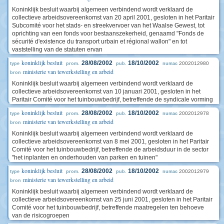
Koninklijk besluit waarbij algemeen verbindend wordt verklaard de
collectieve arbeidsovereenkomst van 20 april 2001, gesloten in het Paritair
Subcomité voor het stads- en streekvervoer van het Waalse Gewest, tot
oprichting van een fonds voor bestaanszekerheid, genaamd "Fonds de
sécurité d'existence du transport urbain et régional wallon" en tot
vaststelling van de statuten ervan
koninklijk besluit
28/08/2002
18/10/2002
2002012980
type
prom.
pub.
numac
ministerie van tewerkstelling en arbeid
bron
Koninklijk besluit waarbij algemeen verbindend wordt verklaard de
collectieve arbeidsovereenkomst van 10 januari 2001, gesloten in het
Paritair Comité voor het tuinbouwbedrijf, betreffende de syndicale vorming
koninklijk besluit
28/08/2002
18/10/2002
2002012978
type
prom.
pub.
numac
ministerie van tewerkstelling en arbeid
bron
Koninklijk besluit waarbij algemeen verbindend wordt verklaard de
collectieve arbeidsovereenkomst van 8 mei 2001, gesloten in het Paritair
Comité voor het tuinbouwbedrijf, betreffende de arbeidsduur in de sector
"het inplanten en onderhouden van parken en tuinen"
koninklijk besluit
28/08/2002
18/10/2002
2002012979
type
prom.
pub.
numac
ministerie van tewerkstelling en arbeid
bron
Koninklijk besluit waarbij algemeen verbindend wordt verklaard de
collectieve arbeidsovereenkomst van 25 juni 2001, gesloten in het Paritair
Comité voor het tuinbouwbedrijf, betreffende maatregelen ten behoeve
van de risicogroepen