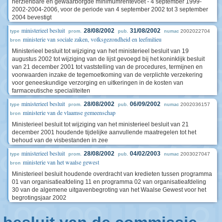
herzienbare en gewaarborgde minimumrentevoet - 4 september 1999-
2002-2004-2006, voor de periode van 4 september 2002 tot 3 september
2004 bevestigt
ministerieel besluit
28/08/2002
31/08/2002
2002022704
type
prom.
pub.
numac
ministerie van sociale zaken, volksgezondheid en leefmilieu
bron
Ministerieel besluit tot wijziging van het ministerieel besluit van 19
augustus 2002 tot wijziging van de lijst gevoegd bij het koninklijk besluit
van 21 december 2001 tot vaststelling van de procedures, termijnen en
voorwaarden inzake de tegemoetkoming van de verplichte verzekering
voor geneeskundige verzorging en uitkeringen in de kosten van
farmaceutische specialiteiten
ministerieel besluit
28/08/2002
06/09/2002
2002036157
type
prom.
pub.
numac
ministerie van de vlaamse gemeenschap
bron
Ministerieel besluit tot wijziging van het ministerieel besluit van 21
december 2001 houdende tijdelijke aanvullende maatregelen tot het
behoud van de visbestanden in zee
ministerieel besluit
28/08/2002
04/02/2003
2003027047
type
prom.
pub.
numac
ministerie van het waalse gewest
bron
Ministerieel besluit houdende overdracht van kredieten tussen programma
01 van organisatieafdeling 11 en programma 02 van organisatieafdeling
30 van de algemene uitgavenbegroting van het Waalse Gewest voor het
begrotingsjaar 2002