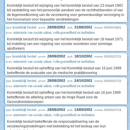
Koninklijk besluit tot wijziging van het koninklijk besluit van 23 maart 1982
tot vaststelling van het persoonlijk aandeel van de rechthebbenden of van
de tegemoetkoming van de verzekering voor geneeskundige verzorging in
het honorarium voor bepaalde verstrekkingen
koninklijk besluit
28/08/2002
31/08/2002
2002022681
type
prom.
pub.
numac
ministerie van sociale zaken, volksgezondheid en leefmilieu
bron
Koninklijk besluit tot wijziging van het koninklijk besluit van 18 maart 1971
tot instelling van een regeling van sociale voordelen voor sommige
apothekers
koninklijk besluit
28/08/2002
18/10/2002
2002022721
type
prom.
pub.
numac
ministerie van sociale zaken, volksgezondheid en leefmilieu
bron
Koninklijk besluit tot opheffing van het Koninklijk besluit van 16 juni 1999
betreffende de evaluatie van de medische praktijkvoering
koninklijk besluit
28/08/2002
24/10/2002
2002022722
type
prom.
pub.
numac
ministerie van sociale zaken, volksgezondheid en leefmilieu
bron
Koninklijk besluit tot opheffing van het koninklijk besluit van 16 juni 1999
betreffende de afdeling artsen van de Hoge Raad voor de
Gezondheidsberoepen
koninklijk besluit
28/08/2002
14/09/2002
2002022723
type
prom.
pub.
numac
ministerie van sociale zaken, volksgezondheid en leefmilieu
bron
Koninklijk besluit betreffende de responsabilisering van de
verzekeringsinstellingen met betrekking tot het bedrag van hun