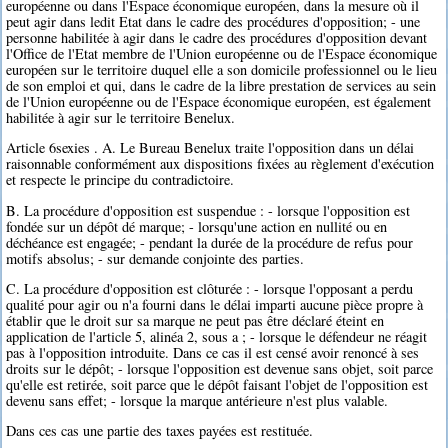
européenne ou dans l'Espace économique européen, dans la mesure où il
peut agir dans ledit Etat dans le cadre des procédures d'opposition; - une
personne habilitée à agir dans le cadre des procédures d'opposition devant
l'Office de l'Etat membre de l'Union européenne ou de l'Espace économique
européen sur le territoire duquel elle a son domicile professionnel ou le lieu
de son emploi et qui, dans le cadre de la libre prestation de services au sein
de l'Union européenne ou de l'Espace économique européen, est également
habilitée à agir sur le territoire Benelux.
Article 6sexies . A. Le Bureau Benelux traite l'opposition dans un délai
raisonnable conformément aux dispositions fixées au règlement d'exécution
et respecte le principe du contradictoire.
B. La procédure d'opposition est suspendue : - lorsque l'opposition est
fondée sur un dépôt dé marque; - lorsqu'une action en nullité ou en
déchéance est engagée; - pendant la durée de la procédure de refus pour
motifs absolus; - sur demande conjointe des parties.
C. La procédure d'opposition est clôturée : - lorsque l'opposant a perdu
qualité pour agir ou n'a fourni dans le délai imparti aucune pièce propre à
établir que le droit sur sa marque ne peut pas être déclaré éteint en
application de l'article 5, alinéa 2, sous a ; - lorsque le défendeur ne réagit
pas à l'opposition introduite. Dans ce cas il est censé avoir renoncé à ses
droits sur le dépôt; - lorsque l'opposition est devenue sans objet, soit parce
qu'elle est retirée, soit parce que le dépôt faisant l'objet de l'opposition est
devenu sans effet; - lorsque la marque antérieure n'est plus valable.
Dans ces cas une partie des taxes payées est restituée.