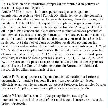
3. La décision de la juridiction d'appel est susceptible d'un pourvoi en
cassation, lequel est suspensif.
Article 52 II est interdit à d'autres personnes que celles qui sont
enregistrées au registre visé à l'article 50, alinéa 1er, de se faire connaître
dans la vie des affaires comme si elles étaient enregistrées dans le registre
précité. » Article III L'article 6quater sera appliqué progressivement par
référence à la classification établie en application de l'Arrangement de Nice
du 15 juin 1967 concernant la classification internationale des produits et
des services aux fins de l'enregistrement des marques. Pendant un délai d'un
an au plus tard. à compter de la date d'entrée en vigueur de la présente loi,
seuls pourront faire l'objet d'une opposition les dépôts portant sur les
produits ou services relevant d'au moins une des classes suivantes : 2, 20 et
27. Dix-huit mois au plus tard après cette date, il en ira de même pour les
classes suivantes : 6, 8, 13, 15, 17, 19 et 21. Trois ans au plus tard après
cette date, il en ira de même pour les classes 4, 7, 11, 12; 14, 18, 22-26 et
28-34. Quatre ans au plus tard après cette date, il en ira de même pour les
autres classes. Le Conseil d'Administration du Bureau peut décider de
raccourcir les délais mentionnés ci-avant.
Article IV En ce qui concerne l'ajout d'un cinquième alinéa à l'article 6,
paragraphe A , l'article 1er, sous E , n'est pas applicable aux dépôts
effectués avant l'entrée en vigueur du présent Protocole. Les articles 6quater
, 6sexies et 6septies ne sont pas applicables à ces mêmes dépôts.
Article V L'article Ier, sous J , n'est pas applicable aux dépôts.
internationaux dont la date de dépôt est antérieure à l'entrée en vigueur du
présent Protocole.