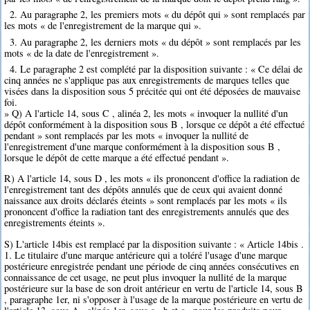
2. Au paragraphe 2, les premiers mots « du dépôt qui » sont remplacés par
les mots « de l'enregistrement de la marque qui ».
3. Au paragraphe 2, les derniers mots « du dépôt » sont remplacés par les
mots « de la date de l'enregistrement ».
4. Le paragraphe 2 est complété par la disposition suivante : « Ce délai de
cinq années ne s'applique pas aux enregistrements de marques telles que
visées dans la disposition sous 5 précitée qui ont été déposées de mauvaise
foi.
» Q) A l'article 14, sous C , alinéa 2, les mots « invoquer la nullité d'un
dépôt conformément à la disposition sous B , lorsque ce dépôt a été effectué
pendant » sont remplacés par les mots « invoquer la nullité de
l'enregistrement d'une marque conformément à la disposition sous B ,
lorsque le dépôt de cette marque a été effectué pendant ».
R) A l'article 14, sous D , les mots « ils prononcent d'office la radiation de
l'enregistrement tant des dépôts annulés que de ceux qui avaient donné
naissance aux droits déclarés éteints » sont remplacés par les mots « ils
prononcent d'office la radiation tant des enregistrements annulés que des
enregistrements éteints ».
S) L'article 14bis est remplacé par la disposition suivante : « Article 14bis .
1. Le titulaire d'une marque antérieure qui a toléré l'usage d'une marque
postérieure enregistrée pendant une période de cinq années consécutives en
connaissance de cet usage, ne peut plus invoquer la nullité de la marque
postérieure sur la base de son droit antérieur en vertu de l'article 14, sous B
, paragraphe 1er, ni s'opposer à l'usage de la marque postérieure en vertu de