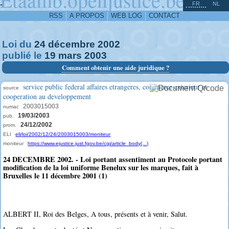
^
-
FR
NL
RSS
A PROPOS
WEB LOG
CONTACT
Loi du
24
décembre
2002
publié le
19
mars
2003
Comment obtenir une aide juridique ?
service public federal affaires etrangeres, commerce exterieur et
source
cooperation au developpement
2003015003
numac
19/03/2003
pub.
24/12/2002
prom.
ELI
eli/loi/2002/12/24/2003015003/moniteur
moniteur
https://www.ejustice.just.fgov.be/cgi/article_body(...)
24 DECEMBRE 2002. - Loi portant assentiment au Protocole portant
modification de la loi uniforme Benelux sur les marques, fait à
Bruxelles le 11 décembre 2001 (1)
ALBERT II, Roi des Belges, A tous, présents et à venir, Salut.