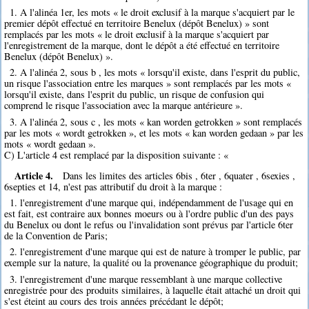
1. A l'alinéa 1er, les mots « le droit exclusif à la marque s'acquiert par le
premier dépôt effectué en territoire Benelux (dépôt Benelux) » sont
remplacés par les mots « le droit exclusif à la marque s'acquiert par
l'enregistrement de la marque, dont le dépôt a été effectué en territoire
Benelux (dépôt Benelux) ».
2. A l'alinéa 2, sous b , les mots « lorsqu'il existe, dans l'esprit du public,
un risque l'association entre les marques » sont remplacés par les mots «
lorsqu'il existe, dans l'esprit du public, un risque de confusion qui
comprend le risque l'association avec la marque antérieure ».
3. A l'alinéa 2, sous c , les mots « kan worden getrokken » sont remplacés
par les mots « wordt getrokken », et les mots « kan worden gedaan » par les
mots « wordt gedaan ».
C) L'article 4 est remplacé par la disposition suivante : «
Article 4.
Dans les limites des articles 6bis , 6ter , 6quater , 6sexies ,
6septies et 14, n'est pas attributif du droit à la marque :
1. l'enregistrement d'une marque qui, indépendamment de l'usage qui en
est fait, est contraire aux bonnes moeurs ou à l'ordre public d'un des pays
du Benelux ou dont le refus ou l'invalidation sont prévus par l'article 6ter
de la Convention de Paris;
2. l'enregistrement d'une marque qui est de nature à tromper le public, par
exemple sur la nature, la qualité ou la provenance géographique du produit;
3. l'enregistrement d'une marque ressemblant à une marque collective
enregistrée pour des produits similaires, à laquelle était attaché un droit qui
s'est éteint au cours des trois années précédant le dépôt;