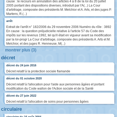
cause : le recours en annulation des articles 4 à 8 de la loi du 20 juillet
2005 portant des dispositions diverses, introduit par l'A(...) La Cour
d'arbitrage, composée des présidents M. Melchior et A. Arts, et des juges P.
Martens, R.(...)
arrêt
Extrait de l'arrêt n° 182/2006 du 29 novembre 2006 Numéro du rôle : 3892
En cause : la question préjudicielle relative à l'article 57 du Code des
impôts sur les revenus 1992, tel qu'il était en vigueur avant sa modification
par la loi-progr La Cour d'arbitrage, composée des présidents A. Arts et M.
Melchior, et des juges R. Henneuse, M(...)
montrer plus (3)
décret
décret du 24 juin 2016
Décret relatif à la protection sociale flamande
décret du 01 octobre 2020
Décret relatif à l'allocation pour l'aide aux personnes âgées et portant
modification du Code wallon de l'Action sociale et de la Santé
décret du 27 juin 2022
Décret relatif à l'allocation de soins pour personnes âgées
circulaire
circulaire du 16 août 2004