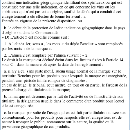
contient une indication géographique identifiant des spiritueux ou qui est
constituée par une telle indication, en ce qui concerne les vins ou les
spiritueux qui n'ont pas cette origine, sauf si le dépôt qui a conduit à cet
enregistrement a été effectué de bonne foi avant : a.
l'entrée en vigueur de la présente disposition; ou
b. le début de la protection de ladite indication géographique dans le pays
d'origine ou dans la Communauté.
» D) L'article 5 est modifié comme suit :
1. A l'alinéa 1er, sous a , les mots « du dépôt Benelux » sont remplacés
par les mots « de la marque ».
2. L'alinéa 2 est remplacé par l'alinéa suivant : « 2.
Le droit à la marque est déclaré éteint dans les limites fixées à l'article 14,
sous C , dans la mesure où après la date de l'enregistrement :
a. il n'y a eu, sans juste motif, aucun usage normal de la marque sur le
territoire Benelux pour les produits pour lesquels la marque est enregistrée,
pendant une, période ininterrompue de cinq années;
en cas de litige, le tribunal peut mettre, en tout ou en partie, le fardeau de la
preuve à charge du titulaire de la marque;
b. la marque est devenue, par le fait de l'activité ou de l'inactivité de son
titulaire, la désignation usuelle dans le commerce d'un produit pour lequel
elle est enregistrée;
c. la marque, par suite de l'usage qui en est fait parle titulaire ou avec son
consentement, pour les produits pour lesquels elle est enregistrée, est de
nature à tromper le public, notamment sur la nature, la qualité ou là
provenance géographique de ces produits.