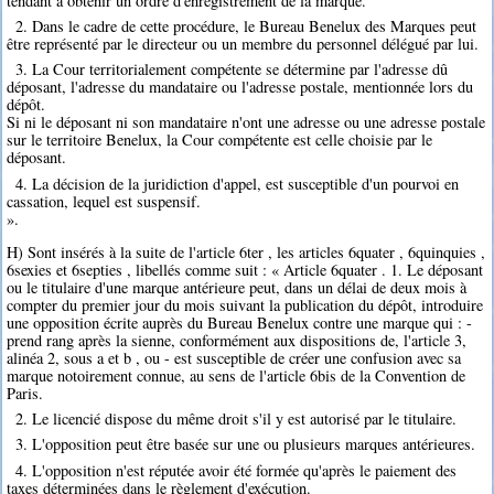
tendant à obtenir un ordre d'enregistrement de la marque.
2. Dans le cadre de cette procédure, le Bureau Benelux des Marques peut
être représenté par le directeur ou un membre du personnel délégué par lui.
3. La Cour territorialement compétente se détermine par l'adresse dû
déposant, l'adresse du mandataire ou l'adresse postale, mentionnée lors du
dépôt.
Si ni le déposant ni son mandataire n'ont une adresse ou une adresse postale
sur le territoire Benelux, la Cour compétente est celle choisie par le
déposant.
4. La décision de la juridiction d'appel, est susceptible d'un pourvoi en
cassation, lequel est suspensif.
».
H) Sont insérés à la suite de l'article 6ter , les articles 6quater , 6quinquies ,
6sexies et 6septies , libellés comme suit : « Article 6quater . 1. Le déposant
ou le titulaire d'une marque antérieure peut, dans un délai de deux mois à
compter du premier jour du mois suivant la publication du dépôt, introduire
une opposition écrite auprès du Bureau Benelux contre une marque qui : -
prend rang après la sienne, conformément aux dispositions de, l'article 3,
alinéa 2, sous a et b , ou - est susceptible de créer une confusion avec sa
marque notoirement connue, au sens de l'article 6bis de la Convention de
Paris.
2. Le licencié dispose du même droit s'il y est autorisé par le titulaire.
3. L'opposition peut être basée sur une ou plusieurs marques antérieures.
4. L'opposition n'est réputée avoir été formée qu'après le paiement des
taxes déterminées dans le règlement d'exécution.