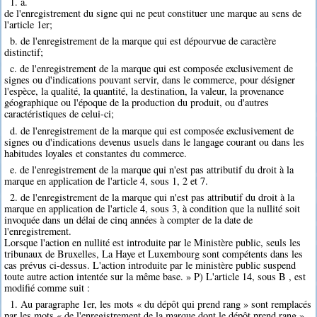
1. a.
de l'enregistrement du signe qui ne peut constituer une marque au sens de
l'article 1er;
b. de l'enregistrement de la marque qui est dépourvue de caractère
distinctif;
c. de l'enregistrement de la marque qui est composée exclusivement de
signes ou d'indications pouvant servir, dans le commerce, pour désigner
l'espèce, la qualité, la quantité, la destination, la valeur, la provenance
géographique ou l'époque de la production du produit, ou d'autres
caractéristiques de celui-ci;
d. de l'enregistrement de la marque qui est composée exclusivement de
signes ou d'indications devenus usuels dans le langage courant ou dans les
habitudes loyales et constantes du commerce.
e. de l'enregistrement de la marque qui n'est pas attributif du droit à la
marque en application de l'article 4, sous 1, 2 et 7.
2. de l'enregistrement de la marque qui n'est pas attributif du droit à la
marque en application de l'article 4, sous 3, à condition que la nullité soit
invoquée dans un délai de cinq années à compter de la date de
l'enregistrement.
Lorsque l'action en nullité est introduite par le Ministère public, seuls les
tribunaux de Bruxelles, La Haye et Luxembourg sont compétents dans les
cas prévus ci-dessus. L'action introduite par le ministère public suspend
toute autre action intentée sur la même base. » P) L'article 14, sous B , est
modifié comme suit :
1. Au paragraphe 1er, les mots « du dépôt qui prend rang » sont remplacés
par les mots « de l'enregistrement de la marque dont le dépôt prend rang ».