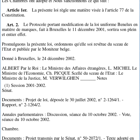
Les Chambres ont adopté et Nous sanctionnons ce qui suit :
Article 1er.
La présente loi règle une matière visée à l'article 77 de la
Constitution.
Art. 2.
Le Protocole portant modification de la loi uniforme Benelux en
matière de marques, fait à Bruxelles le 11 décembre 2001, sortira son plein
et entier effet.
Promulguons la présente loi, ordonnons qu'elle soi revêtue du sceau de
l'Etat et publiée par le Moniteur belge.
Donné à Bruxelles, le 24 décembre 2002.
ALBERT Par le Roi : Le Ministre des Affaires étrangères, L. MICHEL Le
Ministre de l'Economie, Ch. PICQUE Scellé du sceau de l'Etat : Le
Ministre de la Justice, M. VERWILGHEN _______ Notes
(1) Session 2001-2002.
Sénat.
Documents : Projet de loi, déposée le 30 juillet 2002, n° 2-1264/1. -
Rapport, n° 2-1264/2.
Annales parlementaires : Discussion, séance du 10 octobre 2002. - Vote,
séance du 10 octobre 2002.
Chambre.
Documents : Projet transmis par le Sénat, n° 50-2072/1. - Texte adopté en