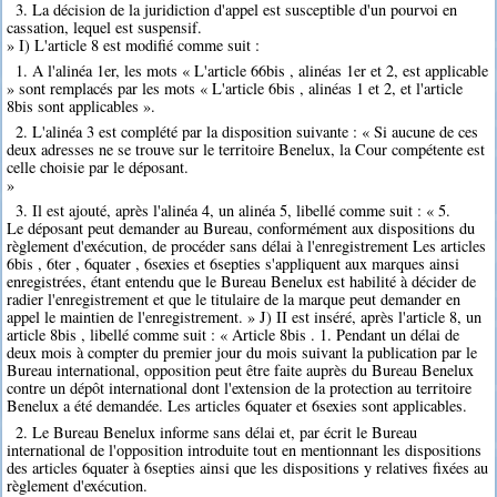
3. La décision de la juridiction d'appel est susceptible d'un pourvoi en
cassation, lequel est suspensif.
» I) L'article 8 est modifié comme suit :
1. A l'alinéa 1er, les mots « L'article 66bis , alinéas 1er et 2, est applicable
» sont remplacés par les mots « L'article 6bis , alinéas 1 et 2, et l'article
8bis sont applicables ».
2. L'alinéa 3 est complété par la disposition suivante : « Si aucune de ces
deux adresses ne se trouve sur le territoire Benelux, la Cour compétente est
celle choisie par le déposant.
»
3. Il est ajouté, après l'alinéa 4, un alinéa 5, libellé comme suit : « 5.
Le déposant peut demander au Bureau, conformément aux dispositions du
règlement d'exécution, de procéder sans délai à l'enregistrement Les articles
6bis , 6ter , 6quater , 6sexies et 6septies s'appliquent aux marques ainsi
enregistrées, étant entendu que le Bureau Benelux est habilité à décider de
radier l'enregistrement et que le titulaire de la marque peut demander en
appel le maintien de l'enregistrement. » J) II est inséré, après l'article 8, un
article 8bis , libellé comme suit : « Article 8bis . 1. Pendant un délai de
deux mois à compter du premier jour du mois suivant la publication par le
Bureau international, opposition peut être faite auprès du Bureau Benelux
contre un dépôt international dont l'extension de la protection au territoire
Benelux a été demandée. Les articles 6quater et 6sexies sont applicables.
2. Le Bureau Benelux informe sans délai et, par écrit le Bureau
international de l'opposition introduite tout en mentionnant les dispositions
des articles 6quater à 6septies ainsi que les dispositions y relatives fixées au
règlement d'exécution.