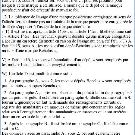
l'article 13, sous A , alinéa 1er, sous a , b et c , pour les produits pour
lesquels cette marque a été utilisée, à moins que le dépôt de là marque
postérieure n'ait été effectué de mauvaise foi.
2. La tolérance de l'usage d'une marque postérieure enregistrée au sens de
l'alinéa 1er, ne donne pas au titulaire de la marque postérieure enregistrée le
droit de s'opposer à l'usage de la marque antérieure.
» T) Il est inséré, après l'article 14bis , un article 14ter , libellé comme suit
: « Article 14ter . Les tribunaux peuvent décider qu'une marque enregistrée
a acquis un caractère distinctif en raison de l'usage qui en a été fait. » U) A
l'article 15, sous A , les mots « d'un dépôt Benelux » sont remplacés par les
mots « d'une marque Benelux ».
V) A l'article 16, les mots « L'annulation d'un dépôt » sont remplacés par
les mots « L'annulation d'un enregistrement ».
W) L'article 17 est modifié comme suit :
1. Au paragraphe A , sous 2, les mots « dépôts Benelux » sont remplacés
par les mots « marques Benelux ».
2. Au paragraphe A , après remplacement du point à la fin du paragraphe 3
par un point-virgule, il est inséré un paragraphe 4, libellé comme suit : « 4.
fournir à quiconque en fait la demande des renseignements extraits du
registre des mandataires en marques de même que concernant les règles
relatives à l'enregistrement des mandataires en marques qui sont arrêtées
dans ou en vertu de la présente loi. »
3. Après le paragraphe B , il est inséré un paragraphe C , libellé comme
suit : « C.
Les données visées au paragraphe A , sous 2, peuvent également être