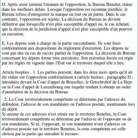
D. Après avoir terminé l'examen de l'opposition, le Bureau Benelux statue
dans les meilleurs délais. Lorsque l'opposition est reconnue justifiée, le
Bureau refuse d'enregistrer la marque en tout ou en partie. Dans le cas
contraire, l'opposition est rejetée. La décision du Bureau ne devient
définitive que lorsqu'elle n'est plus susceptible d'appel ou, le cas échéant,
que la décision de la juridiction d'appel n'est plus susceptible d'un pourvoi
en cassation.
E. Les dépens sont à charge de la partie succombante. Ils sont fixés
conformément aux dispositions du règlement d'exécution. Les dépens ne
sont pas dus en cas de succès partiel de l'opposition. La décision du Bureau
concernant les dépens forme titre exécutoire. Son exécution forcée est régie
par les règles en vigueur dans l'Etat sur le territoire duquel elle a lieu.
Article 6septies . 1. Les parties peuvent, dans les deux mois après qu'il ait
été statué sur l'opposition conformément à (article 6sexies , paragraphe D ,
introduire devant la Cour d'appel de Bruxelles, le Gerechtshof de La Haye
ou la Cour d'appel de Luxembourg une requête tendant à obtenir un ordre
d'annulation de la décision du Bureau.
2. La Cour territorialement compétente se détermine par l'adresse du
défendeur, l'adresse de son mandataire ou l'adresse postale, mentionnée lors
du dépôt.
Si aucune de ces adresses n'est située sur le territoire Benelux, la Cour
territorialement compétente se détermine par l'adresse de l'opposant ou de
son mandataire. Si ni, l'opposant, ni son mandataire n'ont d'adresse ou
d'adresse postale sur le territoire Benelux, la cour compétente est celle
choisie par la partie qui introduit le recours.