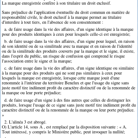
La marque enregistrée confère à son titulaire un droit exclusif.
Sans préjudice de l'application éventuelle du droit commun en matière de
responsabilité civile, le droit exclusif à la marque permet au titulaire
d'interdire à tout tiers, en l'absence de son consentement :
a. de faire usage dans la vie des affaires, d'un signe identique à la marque
pour des produits identiques à ceux pour lesquels celle-ci est enregistrée;
b. de faire usage dans la vie des affaires, d'un signe pour lequel, en raison
de son identité ou de sa similitude avec ta marque et en raison de l'identité
ou de la similitude des produits couverts par la marque et le signe, il existe,
dans l'esprit du public, un risque de confusion qui comprend le risque
l'association entre le signe et la marque;
c. de faire usage dans la vie des affaires, d'un signe identique ou similaire
à la marque pour des produits qui ne sont pas similaires à ceux pour
lesquels la marque est enregistrée, lorsque cette marque jouit d'une
renommée à l'intérieur du territoire Benelux et que l'usage du signe sans
juste motif tire indûment profit du caractère distinctif ou de la renommée de
la marque ou leur porte préjudice;
d. de faire usage d'un signe à des fins autres que celles de distinguer les
produits, lorsque l'usage de ce signe sans juste motif tire indûment profit du
caractère distinctif ou de la renommée de la marque ou leur porte préjudice.
»
2. L'alinéa 3 est abrogé.
O) L'article 14, sous A , est remplacé par la disposition suivante : « A.
Tout intéressé, y compris le Ministère public, peut invoquer la nullité;