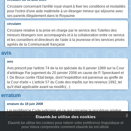
Circulaire concernant l'arrêté royal visant à fixer les conditions et modalités
pour l'octroi d'une aide matérielle à un étranger mineur qui séjourne avec
ses parents illégalement dans le Royaume
circulaire
Circulaire relative à la prise en charge par le service des Tutelles des
mineurs étrangers non accompagnés et à la collaboration entre ce service
et les conseillers et directeurs de l'aide à la jeunesse et les services privés
agréés de la Communauté française
avis
avis
Avis prescrit par l'article 74 de la loi spéciale du 6 janvier 1989 sur la Cour
d'arbitrage Par jugement du 20 janvier 2006 en cause de P. Speeckaert et
I. De Broux contre l'Etat belge, dont l'expédition est parvenue au greffe de
la Cour d'arbi « L'article 57 du Code des impôts sur les revenus 1992, tel
qu'il était applicable avant sa modific(...)
erratum
erratum du 18 juin 2008
Loi modifiant le Code judiciaire en ce qui concerne la procédure relative
x
aux litiges en matière de louage. - Erratum
Etaamb.be utilise des cookies
Etaamb.be utilise les cookies pour retenir votre préférence linguistique et
pour mieux comprendre comment etaamb.be est utilisé.