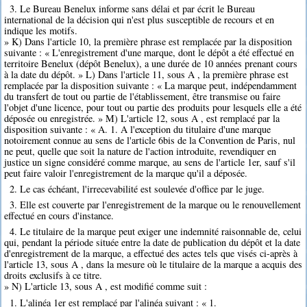
3. Le Bureau Benelux informe sans délai et par écrit le Bureau
international de la décision qui n'est plus susceptible de recours et en
indique les motifs.
» K) Dans l'article 10, la première phrase est remplacée par la disposition
suivante : « L'enregistrement d'une marque, dont le dépôt a été effectué en
territoire Benelux (dépôt Benelux), a une durée de 10 années prenant cours
à la date du dépôt. » L) Dans l'article 11, sous A , la première phrase est
remplacée par la disposition suivante : « La marque peut, indépendamment
du transfert de tout ou partie de l'établissement, être transmise ou faire
l'objet d'une licence, pour tout ou partie des produits pour lesquels elle a été
déposée ou enregistrée. » M) L'article 12, sous A , est remplacé par la
disposition suivante : « A. 1. A l'exception du titulaire d'une marque
notoirement connue au sens de l'article 6bis de la Convention de Paris, nul
ne peut, quelle que soit la nature de l'action introduite, revendiquer en
justice un signe considéré comme marque, au sens de l'article 1er, sauf s'il
peut faire valoir l'enregistrement de la marque qu'il a déposée.
2. Le cas échéant, l'irrecevabilité est soulevée d'office par le juge.
3. Elle est couverte par l'enregistrement de la marque ou le renouvellement
effectué en cours d'instance.
4. Le titulaire de la marque peut exiger une indemnité raisonnable de, celui
qui, pendant la période située entre la date de publication du dépôt et la date
d'enregistrement de la marque, a effectué des actes tels que visés ci-après à
l'article 13, sous A , dans la mesure où le titulaire de la marque a acquis des
droits exclusifs à ce titre.
» N) L'article 13, sous A , est modifié comme suit :
1. L'alinéa 1er est remplacé par l'alinéa suivant : « 1.