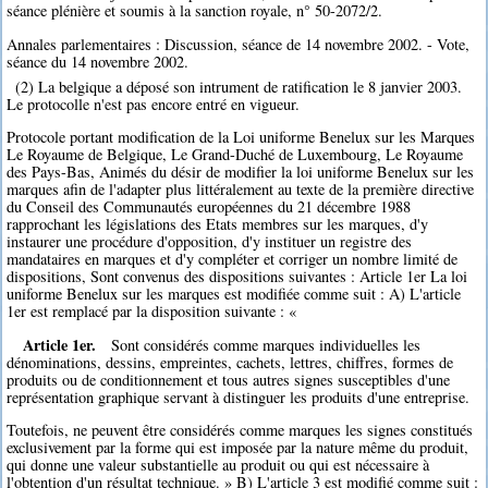
séance plénière et soumis à la sanction royale, n° 50-2072/2.
Annales parlementaires : Discussion, séance de 14 novembre 2002. - Vote,
séance du 14 novembre 2002.
(2) La belgique a déposé son intrument de ratification le 8 janvier 2003.
Le protocolle n'est pas encore entré en vigueur.
Protocole portant modification de la Loi uniforme Benelux sur les Marques
Le Royaume de Belgique, Le Grand-Duché de Luxembourg, Le Royaume
des Pays-Bas, Animés du désir de modifier la loi uniforme Benelux sur les
marques afin de l'adapter plus littéralement au texte de la première directive
du Conseil des Communautés européennes du 21 décembre 1988
rapprochant les législations des Etats membres sur les marques, d'y
instaurer une procédure d'opposition, d'y instituer un registre des
mandataires en marques et d'y compléter et corriger un nombre limité de
dispositions, Sont convenus des dispositions suivantes : Article 1er La loi
uniforme Benelux sur les marques est modifiée comme suit : A) L'article
1er est remplacé par la disposition suivante : «
Article 1er.
Sont considérés comme marques individuelles les
dénominations, dessins, empreintes, cachets, lettres, chiffres, formes de
produits ou de conditionnement et tous autres signes susceptibles d'une
représentation graphique servant à distinguer les produits d'une entreprise.
Toutefois, ne peuvent être considérés comme marques les signes constitués
exclusivement par la forme qui est imposée par la nature même du produit,
qui donne une valeur substantielle au produit ou qui est nécessaire à
l'obtention d'un résultat technique. » B) L'article 3 est modifié comme suit :