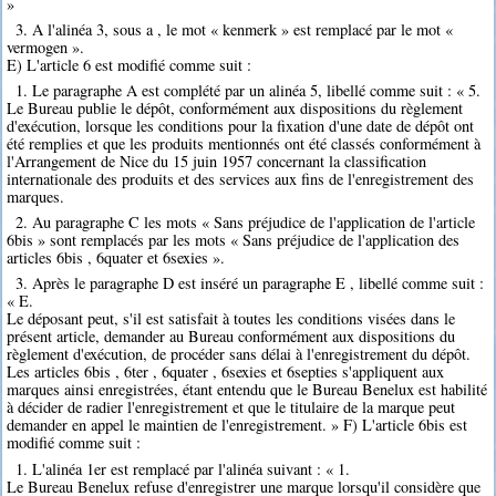
»
3. A l'alinéa 3, sous a , le mot « kenmerk » est remplacé par le mot «
vermogen ».
E) L'article 6 est modifié comme suit :
1. Le paragraphe A est complété par un alinéa 5, libellé comme suit : « 5.
Le Bureau publie le dépôt, conformément aux dispositions du règlement
d'exécution, lorsque les conditions pour la fixation d'une date de dépôt ont
été remplies et que les produits mentionnés ont été classés conformément à
l'Arrangement de Nice du 15 juin 1957 concernant la classification
internationale des produits et des services aux fins de l'enregistrement des
marques.
2. Au paragraphe C les mots « Sans préjudice de l'application de l'article
6bis » sont remplacés par les mots « Sans préjudice de l'application des
articles 6bis , 6quater et 6sexies ».
3. Après le paragraphe D est inséré un paragraphe E , libellé comme suit :
« E.
Le déposant peut, s'il est satisfait à toutes les conditions visées dans le
présent article, demander au Bureau conformément aux dispositions du
règlement d'exécution, de procéder sans délai à l'enregistrement du dépôt.
Les articles 6bis , 6ter , 6quater , 6sexies et 6septies s'appliquent aux
marques ainsi enregistrées, étant entendu que le Bureau Benelux est habilité
à décider de radier l'enregistrement et que le titulaire de la marque peut
demander en appel le maintien de l'enregistrement. » F) L'article 6bis est
modifié comme suit :
1. L'alinéa 1er est remplacé par l'alinéa suivant : « 1.
Le Bureau Benelux refuse d'enregistrer une marque lorsqu'il considère que