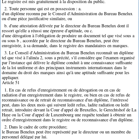
Le registre est mis gratuitement à la disposition du public.
2. Toute personne qui est en possession : a.
d'un diplôme reconnu par le Conseil d'Administration du Bureau Benelux
ou d'une pièce justificative similaire, ou
b. d'une attestation délivrée par le directeur du Bureau Benelux dont il
ressort qu'elle a réussi une épreuve d'aptitude, ou c.
d'une dérogation à l'obligation de produire un document tel que visé sous a
ou sous b , accordée par le directeur du Bureau Benelux, peut être
enregistrée, à sa demande, dans le registre des mandataires en marques.
3. Le Conseil d'Administration du Bureau Benelux reconnaît un diplôme
tel que visé à l'alinéa 2, sous a précité, s'il considère que l'examen organisé
par l'instance qui délivre le diplôme conduit à une connaissance suffisante
de la loi uniforme et des principaux instruments internationaux dans le
domaine du droit des marques ainsi qu'à une aptitude suffisante pour les
appliquer.
Article 51
1. En cas de refus d'enregistrement ou de dérogation ou en cas de
radiation d'un enregistrement dans le registre, ou bien en cas de refus de
reconnaissance ou de retrait de reconnaissance d'un diplôme, l'intéressé
peut, dans les deux mois qui suivent ledit refus, ladite radiation ou ledit
retrait, introduire devant la Cour d'appel de Bruxelles, le Gerechtshof de La
Haye ou la Cour d'appel de Luxembourg une requête tendant à obtenir un
ordre d'enregistrement dans le registre ou de reconnaissance d'un diplôme.
2. Dans le cadre de cette procédure;
le Bureau Benelux peut être représenté par le directeur ou un membre du
personnel délégué par lui.