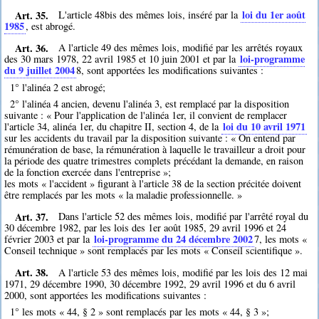
Art. 35.
loi du 1er août
L'article 48bis des mêmes lois, inséré par la
1985
, est abrogé.
Art. 36.
A l'article 49 des mêmes lois, modifié par les arrêtés royaux
loi-programme
des 30 mars 1978, 22 avril 1985 et 10 juin 2001 et par la
du 9 juillet 2004
8
, sont apportées les modifications suivantes :
1° l'alinéa 2 est abrogé;
2° l'alinéa 4 ancien, devenu l'alinéa 3, est remplacé par la disposition
suivante : « Pour l'application de l'alinéa 1er, il convient de remplacer
loi du 10 avril 1971
l'article 34, alinéa 1er, du chapitre II, section 4, de la
sur les accidents du travail par la disposition suivante : « On entend par
rémunération de base, la rémunération à laquelle le travailleur a droit pour
la période des quatre trimestres complets précédant la demande, en raison
de la fonction exercée dans l'entreprise »;
les mots « l'accident » figurant à l'article 38 de la section précitée doivent
être remplacés par les mots « la maladie professionnelle. »
Art. 37.
Dans l'article 52 des mêmes lois, modifié par l'arrêté royal du
30 décembre 1982, par les lois des 1er août 1985, 29 avril 1996 et 24
loi-programme du 24 décembre 2002
février 2003 et par la
7
, les mots «
Conseil technique » sont remplacés par les mots « Conseil scientifique ».
Art. 38.
A l'article 53 des mêmes lois, modifié par les lois des 12 mai
1971, 29 décembre 1990, 30 décembre 1992, 29 avril 1996 et du 6 avril
2000, sont apportées les modifications suivantes :
1° les mots « 44, § 2 » sont remplacés par les mots « 44, § 3 »;