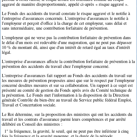
aggravé de manière disproportionnée, appelé ci-après « risque aggravé ».
Le Fonds des accidents du travail constate le risque aggravé et le notifie à
l'entreprise d'assurances concernée. L'entreprise d'assurances le notifie à
l'employeur et perçoit d'office à la charge de cet employeur, sans délai et
sans intermédiaire, une contribution forfaitaire de prévention.
L'employeur qui ne verse pas la contribution forfaitaire de prévention dans
le délai d'un mois est redevable d'une majoration, qui ne peut pas dépasser
10 % du montant dû, ainsi que d'un intérêt de retard égal au taux d'intérêt
légal.
L'entreprise d'assurances affecte la contribution forfaitaire de prévention à la
prévention des accidents du travail chez l'employeur concerné.
L'entreprise d'assurances fait rapport au Fonds des accidents du travail sur
les mesures de prévention proposées ainsi que sur le respect par l'employeur
concerné desdites mesures et sur sa collaboration. Un rapport à ce sujet est
présenté au comité de gestion du Fonds après avis du Comité technique de
la prévention. Le Fonds met l'information à la disposition de la Direction
générale Contrôle du bien-être au travail du Service public fédéral Emploi,
Travail et Concertation sociale.
Le Roi détermine, sur la proposition des ministres qui ont les accidents du
travail et les contrats d'assurance parmi leurs compétences et par arrêté
délibéré en Conseil des ministres :
1° la fréquence, la gravité, le seuil, qui ne peut pas être inférieur à cinq
fois la fréquence et la gravité moyenne, et la durée de la période