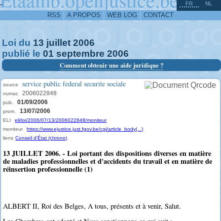
^
-
FR
NL
RSS
A PROPOS
WEB LOG
CONTACT
Loi du
13
juillet
2006
publié le
01
septembre
2006
Comment obtenir une aide juridique ?
service public federal securite sociale
source
2006022848
numac
01/09/2006
pub.
13/07/2006
prom.
ELI
eli/loi/2006/07/13/2006022848/moniteur
moniteur
https://www.ejustice.just.fgov.be/cgi/article_body(...)
liens
Conseil d'État (chrono)
13 JUILLET 2006. - Loi portant des dispositions diverses en matière
de maladies professionnelles et d'accidents du travail et en matière de
réinsertion professionnelle (1)
ALBERT II, Roi des Belges, A tous, présents et à venir, Salut.