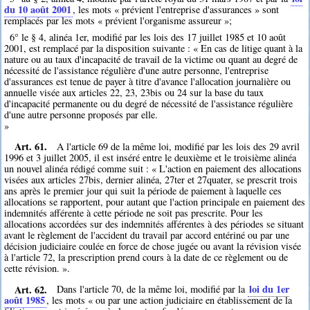
du 10 août 2001
, les mots « prévient l'entreprise d'assurances » sont
remplacés par les mots « prévient l'organisme assureur »;
6° le § 4, alinéa 1er, modifié par les lois des 17 juillet 1985 et 10 août
2001, est remplacé par la disposition suivante : « En cas de litige quant à la
nature ou au taux d'incapacité de travail de la victime ou quant au degré de
nécessité de l'assistance régulière d'une autre personne, l'entreprise
d'assurances est tenue de payer à titre d'avance l'allocation journalière ou
annuelle visée aux articles 22, 23, 23bis ou 24 sur la base du taux
d'incapacité permanente ou du degré de nécessité de l'assistance régulière
d'une autre personne proposés par elle.
»
Art. 61.
A l'article 69 de la même loi, modifié par les lois des 29 avril
1996 et 3 juillet 2005, il est inséré entre le deuxième et le troisième alinéa
un nouvel alinéa rédigé comme suit : « L'action en paiement des allocations
visées aux articles 27bis, dernier alinéa, 27ter et 27quater, se prescrit trois
ans après le premier jour qui suit la période de paiement à laquelle ces
allocations se rapportent, pour autant que l'action principale en paiement des
indemnités afférente à cette période ne soit pas prescrite. Pour les
allocations accordées sur des indemnités afférentes à des périodes se situant
avant le règlement de l'accident du travail par accord entériné ou par une
décision judiciaire coulée en force de chose jugée ou avant la révision visée
à l'article 72, la prescription prend cours à la date de ce règlement ou de
cette révision. ».
Art. 62.
loi du 1er
Dans l'article 70, de la même loi, modifié par la
août 1985
, les mots « ou par une action judiciaire en établissement de la