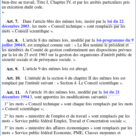
bien-être au travail, Titre I, Chapitre IV, et par les arrêtés particuliers pris
en exécution dudit code.
».
Art. 7.
loi du 22
Dans l'article 6bis des mêmes lois, inséré par la
décembre 2003
, les mots « Conseil technique » sont remplacés par les
mots « Conseil scientifique ».
Art. 8.
loi-programme du 9
L'article 8 des mêmes lois, modifié par la
juillet 2004
8
, est remplacé comme suit : « Le Roi nomme le président et
les membres du Comité de gestion conformément aux dispositions prévues
par la loi du 25 avril 1963 sur la gestion des organismes d'intérêt public de
sécurité sociale et de prévoyance sociale. ».
Art. 9.
L'article 9 des mêmes lois est abrogé.
Art. 10.
L'intitulé de la section 4 du chapitre II des mêmes lois est
remplacé par l'intitulé suivant : « Section 4. Le Conseil scientifique ».
Art. 11.
loi du 21
A l'article 16 des mêmes lois, modifié par la
décembre 1994
3
, sont apportées les modifications suivantes :
1° les mots « Conseil technique » sont chaque fois remplacés par les mots
« Conseil scientifique »;
2° les mots « ministère de l'emploi et du travail » sont remplacés par les
mots « Service public fédéral Emploi, Travail et Concertation sociale »;
3° les mots « ministère des affaires économiques » sont remplacés par les
mots « Service public fédéral Economie, PME, Classes moyennes et