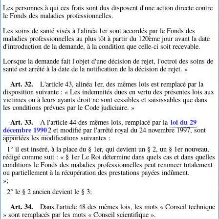
Les personnes à qui ces frais sont dus disposent d'une action directe contre
le Fonds des maladies professionnelles.
Les soins de santé visés à l'alinéa 1er sont accordés par le Fonds des
maladies professionnelles au plus tôt à partir du 120ème jour avant la date
d'introduction de la demande, à la condition que celle-ci soit recevable.
Lorsque la demande fait l'objet d'une décision de rejet, l'octroi des soins de
santé est arrêté à la date de la notification de la décision de rejet. »
Art. 32.
L'article 43, alinéa 1er, des mêmes lois est remplacé par la
disposition suivante : « Les indemnités dues en vertu des présentes lois aux
victimes ou à leurs ayants droit ne sont cessibles et saisissables que dans
les conditions prévues par le Code judiciaire. »
Art. 33.
loi du 29
A l'article 44 des mêmes lois, remplacé par la
décembre 1990
2
et modifié par l'arrêté royal du 24 novembre 1997, sont
apportées les modifications suivantes :
1° il est inséré, à la place du § 1er, qui devient un § 2, un § 1er nouveau,
rédigé comme suit : « § 1er Le Roi détermine dans quels cas et dans quelles
conditions le Fonds des maladies professionnelles peut renoncer totalement
ou partiellement à la récupération des prestations payées indûment.
»;
2° le § 2 ancien devient le § 3;
Art. 34.
Dans l'article 48 des mêmes lois, les mots « Conseil technique
» sont remplacés par les mots « Conseil scientifique ».