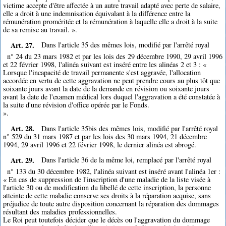
victime accepte d'être affectée à un autre travail adapté avec perte de salaire,
elle a droit à une indemnisation équivalant à la différence entre la
rémunération proméritée et la rémunération à laquelle elle a droit à la suite
de sa remise au travail. ».
Art. 27.
Dans l'article 35 des mêmes lois, modifié par l'arrêté royal
n° 24 du 23 mars 1982 et par les lois des 29 décembre 1990, 29 avril 1996
et 22 février 1998, l'alinéa suivant est inséré entre les alinéas 2 et 3 : «
Lorsque l'incapacité de travail permanente s'est aggravée, l'allocation
accordée en vertu de cette aggravation ne peut prendre cours au plus tôt que
soixante jours avant la date de la demande en révision ou soixante jours
avant la date de l'examen médical lors duquel l'aggravation a été constatée à
la suite d'une révision d'office opérée par le Fonds.
».
Art. 28.
Dans l'article 35bis des mêmes lois, modifié par l'arrêté royal
n° 529 du 31 mars 1987 et par les lois des 30 mars 1994, 21 décembre
1994, 29 avril 1996 et 22 février 1998, le dernier alinéa est abrogé.
Art. 29.
Dans l'article 36 de la même loi, remplacé par l'arrêté royal
n° 133 du 30 décembre 1982, l'alinéa suivant est inséré avant l'alinéa 1er :
« En cas de suppression de l'inscription d'une maladie de la liste visée à
l'article 30 ou de modification du libellé de cette inscription, la personne
atteinte de cette maladie conserve ses droits à la réparation acquise, sans
préjudice de toute autre disposition concernant la réparation des dommages
résultant des maladies professionnelles.
Le Roi peut toutefois décider que le décès ou l'aggravation du dommage