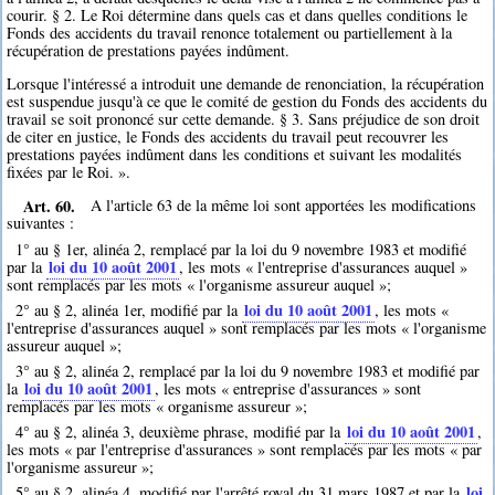
courir. § 2. Le Roi détermine dans quels cas et dans quelles conditions le
Fonds des accidents du travail renonce totalement ou partiellement à la
récupération de prestations payées indûment.
Lorsque l'intéressé a introduit une demande de renonciation, la récupération
est suspendue jusqu'à ce que le comité de gestion du Fonds des accidents du
travail se soit prononcé sur cette demande. § 3. Sans préjudice de son droit
de citer en justice, le Fonds des accidents du travail peut recouvrer les
prestations payées indûment dans les conditions et suivant les modalités
fixées par le Roi. ».
Art. 60.
A l'article 63 de la même loi sont apportées les modifications
suivantes :
1° au § 1er, alinéa 2, remplacé par la loi du 9 novembre 1983 et modifié
loi du 10 août 2001
par la
, les mots « l'entreprise d'assurances auquel »
sont remplacés par les mots « l'organisme assureur auquel »;
loi du 10 août 2001
2° au § 2, alinéa 1er, modifié par la
, les mots «
l'entreprise d'assurances auquel » sont remplacés par les mots « l'organisme
assureur auquel »;
3° au § 2, alinéa 2, remplacé par la loi du 9 novembre 1983 et modifié par
loi du 10 août 2001
la
, les mots « entreprise d'assurances » sont
remplacés par les mots « organisme assureur »;
loi du 10 août 2001
4° au § 2, alinéa 3, deuxième phrase, modifié par la
,
les mots « par l'entreprise d'assurances » sont remplacés par les mots « par
l'organisme assureur »;
loi
5° au § 2, alinéa 4, modifié par l'arrêté royal du 31 mars 1987 et par la