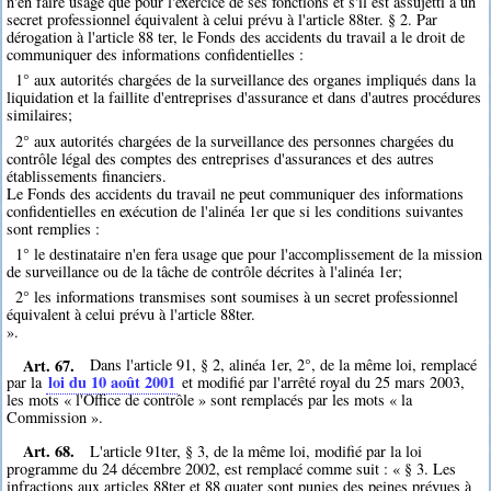
n'en faire usage que pour l'exercice de ses fonctions et s'il est assujetti à un
secret professionnel équivalent à celui prévu à l'article 88ter. § 2. Par
dérogation à l'article 88 ter, le Fonds des accidents du travail a le droit de
communiquer des informations confidentielles :
1° aux autorités chargées de la surveillance des organes impliqués dans la
liquidation et la faillite d'entreprises d'assurance et dans d'autres procédures
similaires;
2° aux autorités chargées de la surveillance des personnes chargées du
contrôle légal des comptes des entreprises d'assurances et des autres
établissements financiers.
Le Fonds des accidents du travail ne peut communiquer des informations
confidentielles en exécution de l'alinéa 1er que si les conditions suivantes
sont remplies :
1° le destinataire n'en fera usage que pour l'accomplissement de la mission
de surveillance ou de la tâche de contrôle décrites à l'alinéa 1er;
2° les informations transmises sont soumises à un secret professionnel
équivalent à celui prévu à l'article 88ter.
».
Art. 67.
Dans l'article 91, § 2, alinéa 1er, 2°, de la même loi, remplacé
loi du 10 août 2001
par la
et modifié par l'arrêté royal du 25 mars 2003,
les mots « l'Office de contrôle » sont remplacés par les mots « la
Commission ».
Art. 68.
L'article 91ter, § 3, de la même loi, modifié par la loi
programme du 24 décembre 2002, est remplacé comme suit : « § 3. Les
infractions aux articles 88ter et 88 quater sont punies des peines prévues à