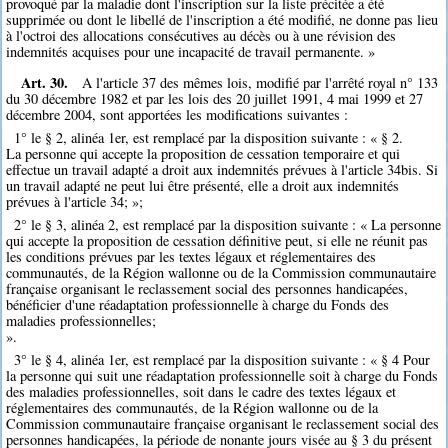
provoqué par la maladie dont l'inscription sur la liste précitée a été
supprimée ou dont le libellé de l'inscription a été modifié, ne donne pas lieu
à l'octroi des allocations consécutives au décès ou à une révision des
indemnités acquises pour une incapacité de travail permanente. »
Art. 30.
A l'article 37 des mêmes lois, modifié par l'arrêté royal n° 133
du 30 décembre 1982 et par les lois des 20 juillet 1991, 4 mai 1999 et 27
décembre 2004, sont apportées les modifications suivantes :
1° le § 2, alinéa 1er, est remplacé par la disposition suivante : « § 2.
La personne qui accepte la proposition de cessation temporaire et qui
effectue un travail adapté a droit aux indemnités prévues à l'article 34bis. Si
un travail adapté ne peut lui être présenté, elle a droit aux indemnités
prévues à l'article 34; »;
2° le § 3, alinéa 2, est remplacé par la disposition suivante : « La personne
qui accepte la proposition de cessation définitive peut, si elle ne réunit pas
les conditions prévues par les textes légaux et réglementaires des
communautés, de la Région wallonne ou de la Commission communautaire
française organisant le reclassement social des personnes handicapées,
bénéficier d'une réadaptation professionnelle à charge du Fonds des
maladies professionnelles;
».
3° le § 4, alinéa 1er, est remplacé par la disposition suivante : « § 4 Pour
la personne qui suit une réadaptation professionnelle soit à charge du Fonds
des maladies professionnelles, soit dans le cadre des textes légaux et
réglementaires des communautés, de la Région wallonne ou de la
Commission communautaire française organisant le reclassement social des
personnes handicapées, la période de nonante jours visée au § 3 du présent