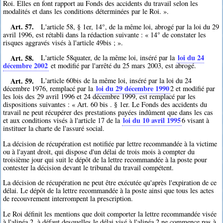
Roi. Elles en font rapport au Fonds des accidents du travail selon les
modalités et dans les conditions déterminées par le Roi. ».
Art. 57.
L'article 58, § 1er, 14°, de la même loi, abrogé par la loi du 29
avril 1996, est rétabli dans la rédaction suivante : « 14° de constater les
risques aggravés visés à l'article 49bis ; ».
Art. 58.
loi du 24
L'article 58quater, de la même loi, inséré par la
décembre 2002
et modifié par l'arrêté du 25 mars 2003, est abrogé.
Art. 59.
L'article 60bis de la même loi, inséré par la loi du 24
loi du 29 décembre 1990
décembre 1976, remplacé par la
2
et modifié par
les lois des 29 avril 1996 et 24 décembre 1999, est remplacé par les
dispositions suivantes : « Art. 60 bis . § 1er. Le Fonds des accidents du
travail ne peut récupérer des prestations payées indûment que dans les cas
loi du 10 avril 1995
et aux conditions visés à l'article 17 de la
6
visant à
instituer la charte de l'assuré social.
La décision de récupération est notifiée par lettre recommandée à la victime
ou à l'ayant droit, qui dispose d'un délai de trois mois à compter du
troisième jour qui suit le dépôt de la lettre recommandée à la poste pour
contester la décision devant le tribunal du travail compétent.
La décision de récupération ne peut être exécutée qu'après l'expiration de ce
délai. Le dépôt de la lettre recommandée à la poste ainsi que tous les actes
de recouvrement interrompent la prescription.
Le Roi définit les mentions que doit comporter la lettre recommandée visée
à l'alinéa 2, à défaut desquelles le délai visé à l'alinéa 2 ne commence pas à