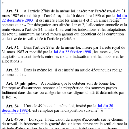
»
Art. 51.
A l'article 27bis de la même loi, inséré par l'arrêté royal du 31
loi du
mars 1987 et modifié par l'arrêté royal du 16 décembre 1996 et par la
22 décembre 2003
, il est inséré entre les alinéas 4 et 5 un alinéa rédigé
comme suit : « Par dérogation aux alinéas 1er et 2, l'allocation annuelle et la
rente visées à l'article 24, alinéa 4, suivent les indexations et les adaptations
du revenu minimum mensuel moyen garanti qui découlent de la convention
collective de travail visée à l'article précité. »
Art. 52.
Dans l'article 27ter de la même loi, inséré par l'arrêté royal du
loi du 22 février 1998
31 mars 1987 et modifié par la
, les mots « , les
adaptations » sont insérés entre les mots « indexation » et les mots « et les
allocations ».
Art. 53.
Dans la même loi, il est inséré un article 45quinquies rédigé
comme suit : «
Art. 45quinquies.
A condition que le débiteur soit de bonne foi,
l'entreprise d'assurances renonce à la récupération des sommes payées
indûment dans des cas ou catégories de cas dignes d'intérêt déterminés par
le Roi. ».
Art. 54.
loi du 30
L'article 49 bis de la même loi, inséré par la
décembre 1992
4
, est remplacé par la disposition suivante : «
Art. 49bis.
Lorsque, à l'exclusion du risque d'accidents sur le chemin
du travail, la fréquence et la gravité des sinistres dépassent le seuil durant la
période d'observation, le risque assuré est considéré comme un risque