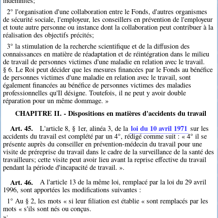
indemnités;
2° l'organisation d'une collaboration entre le Fonds, d'autres organismes
de sécurité sociale, l'employeur, les conseillers en prévention de l'employeur
et toute autre personne ou instance dont la collaboration peut contribuer à la
réalisation des objectifs précités;
3° la stimulation de la recherche scientifique et de la diffusion des
connaissances en matière de réadaptation et de réintégration dans le milieu
de travail de personnes victimes d'une maladie en relation avec le travail.
§ 6. Le Roi peut décider que les mesures financées par le Fonds au bénéfice
de personnes victimes d'une maladie en relation avec le travail, sont
également financées au bénéfice de personnes victimes des maladies
professionnelles qu'Il désigne. Toutefois, il ne peut y avoir double
réparation pour un même dommage. »
CHAPITRE II. - Dispositions en matières d'accidents du travail
Art. 45.
loi du 10 avril 1971
L'article 8, § 1er, alinéa 3, de la
sur les
accidents du travail est complété par un 4°, rédigé comme suit : « 4° il se
présente auprès du conseiller en prévention-médecin du travail pour une
visite de préreprise du travail dans le cadre de la surveillance de la santé des
travailleurs; cette visite peut avoir lieu avant la reprise effective du travail
pendant la période d'incapacité de travail. ».
Art. 46.
A l'article 13 de la même loi, remplacé par la loi du 29 avril
1996, sont apportées les modifications suivantes :
1° Au § 2, les mots « si leur filiation est établie « sont remplacés par les
mots « s'ils sont nés ou conçus.
»;