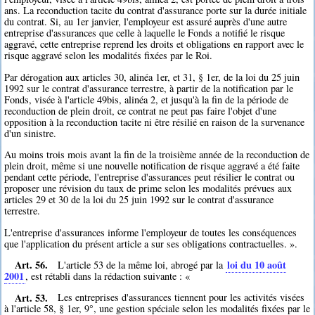
ans. La reconduction tacite du contrat d'assurance porte sur la durée initiale
du contrat. Si, au 1er janvier, l'employeur est assuré auprès d'une autre
entreprise d'assurances que celle à laquelle le Fonds a notifié le risque
aggravé, cette entreprise reprend les droits et obligations en rapport avec le
risque aggravé selon les modalités fixées par le Roi.
Par dérogation aux articles 30, alinéa 1er, et 31, § 1er, de la loi du 25 juin
1992 sur le contrat d'assurance terrestre, à partir de la notification par le
Fonds, visée à l'article 49bis, alinéa 2, et jusqu'à la fin de la période de
reconduction de plein droit, ce contrat ne peut pas faire l'objet d'une
opposition à la reconduction tacite ni être résilié en raison de la survenance
d'un sinistre.
Au moins trois mois avant la fin de la troisième année de la reconduction de
plein droit, même si une nouvelle notification de risque aggravé a été faite
pendant cette période, l'entreprise d'assurances peut résilier le contrat ou
proposer une révision du taux de prime selon les modalités prévues aux
articles 29 et 30 de la loi du 25 juin 1992 sur le contrat d'assurance
terrestre.
L'entreprise d'assurances informe l'employeur de toutes les conséquences
que l'application du présent article a sur ses obligations contractuelles. ».
Art. 56.
loi du 10 août
L'article 53 de la même loi, abrogé par la
2001
, est rétabli dans la rédaction suivante : «
Art. 53.
Les entreprises d'assurances tiennent pour les activités visées
à l'article 58, § 1er, 9°, une gestion spéciale selon les modalités fixées par le