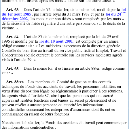
filiation » sont insérés après les mots « fondée sur une autre cause. »
Art. 63.
loi
Dans l'article 72, alinéa 1er, de la même loi, modifié par la
du 1er août 1985
loi du 24
, par l'arrêté royal du 31 mars 1987 et par la
décembre 2002
, les mots « sur son décès » sont remplacés par les mots «
de la nécessité de l'aide régulière d'une autre personne ou sur le décès de la
victime. ».
Art. 64.
L'article 87 de la même loi, remplacé par la loi du 29 avril
loi du 10 août 2001
1996 et modifié par la
, est complété par un alinéa
rédigé comme suit : « Les médecins-inspecteurs de la direction générale
Contrôle du bien-être au travail du service public fédéral Emploi, Travail et
Concertation sociale exercent le contrôle sur les services médicaux agréés
visés à l'article 29. »
Art. 65.
Dans la même loi, il est inséré un article 88ter, rédigé comme
suit : «
Art. 88ter.
Les membres du Comité de gestion et des comités
techniques du Fonds des accidents du travail, les personnes habilitées en
vertu d'une disposition légale ou réglementaire à participer à ces réunions,
les agents visés à l'article 87, ainsi que les personnes qui ont exercé
auparavant lesdites fonctions sont tenues au secret professionnel et ne
peuvent révéler à aucune personne ou autorité les informations
confidentielles concernant les entreprises d'assurances dont ils ont eu
connaissance en raison de leurs fonctions.
Nonobstant l'alinéa 1er, le Fonds des accidents du travail peut communiquer
des informations confidentielles :