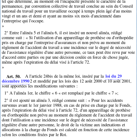
tel que déterminé, au moment où l'incapacité présente le caractère de la
permanence, par convention collective de travail conclue au sein du Conseil
national du travail pour un travailleur occupé à temps plein âgé d'au moins
vingt et un ans et demi et ayant au moins six mois d'ancienneté dans
l'entreprise qui l'occupe.
»
2° Entre l'alinéa 5 et l'alinéa 6, il est inséré un nouvel alinéa, rédigé
comme suit : « Si l'utilisation d'un appareillage de prothèse ou d'orthopédie
pris en charge par l'entreprise d'assurances et non prévu au moment du
règlement de l'accident du travail a une incidence sur le degré de nécessité
de l'assistance régulière d'une autre personne, ce taux peut être revu par voie
d'accord entre parties ou par une décision coulée en force de chose jugée,
même après l'expiration du délai visé à l'article 72.
»
Art. 50.
loi du 29
A l'article 24bis de la même loi, inséré par la
décembre 1990
2
et modifié par les lois des 12 août 2000 et 10 août 2001,
sont apportées les modifications suivantes :
1° A l'alinéa 1er, le chiffre « 6 « est remplacé par le chiffre « 7 »;
2° il est ajouté un alinéa 3, rédigé comme suit : « Pour les accidents
survenus avant le 1er janvier 1988, en cas de prise en charge par le Fonds,
après l'expiration du délai visé à l'article 72, d'un appareillage de prothèse
ou d'orthopédie non prévu au moment du règlement de l'accident du travail
dont l'utilisation a une incidence sur le degré de nécessité de l'assistance
régulière d'une autre personne, le droit de la victime aux indexations et
allocations à la charge du Fonds est calculé en fonction de cette incidence
selon les conditions fixées par le Roi.