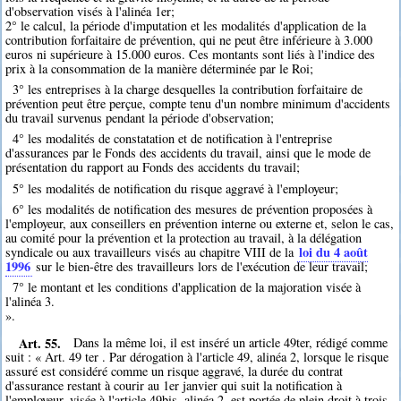
d'observation visés à l'alinéa 1er;
2° le calcul, la période d'imputation et les modalités d'application de la
contribution forfaitaire de prévention, qui ne peut être inférieure à 3.000
euros ni supérieure à 15.000 euros. Ces montants sont liés à l'indice des
prix à la consommation de la manière déterminée par le Roi;
3° les entreprises à la charge desquelles la contribution forfaitaire de
prévention peut être perçue, compte tenu d'un nombre minimum d'accidents
du travail survenus pendant la période d'observation;
4° les modalités de constatation et de notification à l'entreprise
d'assurances par le Fonds des accidents du travail, ainsi que le mode de
présentation du rapport au Fonds des accidents du travail;
5° les modalités de notification du risque aggravé à l'employeur;
6° les modalités de notification des mesures de prévention proposées à
l'employeur, aux conseillers en prévention interne ou externe et, selon le cas,
au comité pour la prévention et la protection au travail, à la délégation
loi du 4 août
syndicale ou aux travailleurs visés au chapitre VIII de la
1996
sur le bien-être des travailleurs lors de l'exécution de leur travail;
7° le montant et les conditions d'application de la majoration visée à
l'alinéa 3.
».
Art. 55.
Dans la même loi, il est inséré un article 49ter, rédigé comme
suit : « Art. 49 ter . Par dérogation à l'article 49, alinéa 2, lorsque le risque
assuré est considéré comme un risque aggravé, la durée du contrat
d'assurance restant à courir au 1er janvier qui suit la notification à
l'employeur, visée à l'article 49bis, alinéa 2, est portée de plein droit à trois