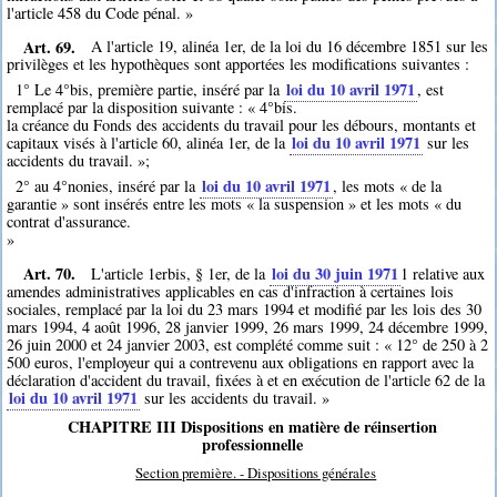
l'article 458 du Code pénal. »
Art. 69.
A l'article 19, alinéa 1er, de la loi du 16 décembre 1851 sur les
privilèges et les hypothèques sont apportées les modifications suivantes :
loi du 10 avril 1971
1° Le 4°bis, première partie, inséré par la
, est
remplacé par la disposition suivante : « 4°bis.
la créance du Fonds des accidents du travail pour les débours, montants et
loi du 10 avril 1971
capitaux visés à l'article 60, alinéa 1er, de la
sur les
accidents du travail. »;
loi du 10 avril 1971
2° au 4°nonies, inséré par la
, les mots « de la
garantie » sont insérés entre les mots « la suspension » et les mots « du
contrat d'assurance.
»
Art. 70.
loi du 30 juin 1971
L'article 1erbis, § 1er, de la
1
relative aux
amendes administratives applicables en cas d'infraction à certaines lois
sociales, remplacé par la loi du 23 mars 1994 et modifié par les lois des 30
mars 1994, 4 août 1996, 28 janvier 1999, 26 mars 1999, 24 décembre 1999,
26 juin 2000 et 24 janvier 2003, est complété comme suit : « 12° de 250 à 2
500 euros, l'employeur qui a contrevenu aux obligations en rapport avec la
déclaration d'accident du travail, fixées à et en exécution de l'article 62 de la
loi du 10 avril 1971
sur les accidents du travail. »
CHAPITRE III Dispositions en matière de réinsertion
professionnelle
Section première. - Dispositions générales