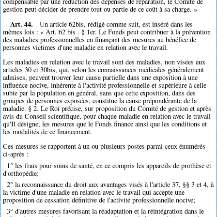
compensable par une réduction des dépenses de réparation, le Comité de
gestion peut décider de prendre tout ou partie de ce coût à sa charge. »
Art. 44.
Un article 62bis, rédigé comme suit, est inséré dans les
mêmes lois : « Art. 62 bis . § 1er. Le Fonds peut contribuer à la prévention
des maladies professionnelles en finançant des mesures au bénéfice de
personnes victimes d'une maladie en relation avec le travail.
Les maladies en relation avec le travail sont des maladies, non visées aux
articles 30 et 30bis, qui, selon les connaissances médicales généralement
admises, peuvent trouver leur cause partielle dans une exposition à une
influence nocive, inhérente à l'activité professionnelle et supérieure à celle
subie par la population en général, sans que cette exposition, dans des
groupes de personnes exposées, constitue la cause prépondérante de la
maladie. § 2. Le Roi précise, sur proposition du Comité de gestion et après
avis du Conseil scientifique, pour chaque maladie en relation avec le travail
qu'Il désigne, les mesures que le Fonds finance ainsi que les conditions et
les modalités de ce financement.
Ces mesures se rapportent à un ou plusieurs postes parmi ceux énumérés
ci-après :
1° les frais pour soins de santé, en ce compris les appareils de prothèse et
d'orthopédie;
2° la reconnaissance du droit aux avantages visés à l'article 37, §§ 3 et 4, à
la victime d'une maladie en relation avec le travail qui accepte une
proposition de cessation définitive de l'activité professionnelle nocive;
3° d'autres mesures favorisant la réadaptation et la réintégration dans le