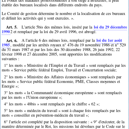
Le Fonds des maladies professionnelles a son siège à Bruxelles; il peut
établir des bureaux localisés dans différents endroits du pays.
Le Comité de gestion détermine le nombre et la localisation de ces bureaux
et définit les activités qui y sont exercées. ».
Art. 5.
loi du 29 décembre
L'article 5bis des mêmes lois, inséré par la
1990
2
et remplacé par la loi du 29 avril 1996, est abrogé.
Art. 6.
loi du 1er août
A l'article 6 des mêmes lois, remplacé par la
1985
, modifié par les arrêtés royaux n° 476 du 19 novembre 1986 et n° 529
du 31 mars 1987 et par les lois des 30 décembre 1988, 26 juin 1992, 22
février 1998 et 27 décembre 2005, sont apportées les modifications
suivantes :
1° les mots « Ministère de l'Emploi et du Travail » sont remplacés par les
mots « Service public fédéral Emploi, Travail et Concertation sociale;
2° les mots « Ministère des Affaires économiques » sont remplacés par
les mots « Service public fédéral Economie, PME, Classes moyennes et
Energie »;
3° les mots « la Communauté économique européenne » sont remplacés
par les mots « l'Union européenne »;
4° les mots « 48bis » sont remplacés par le chiffre « 62 »;
5° les mots « médecin du travail » sont à chaque fois remplacés par les
mots « conseiller en prévention-médecin du travail »;
6° l'article est complété par la disposition suivante : « 9° d'exécuter, de la
manière déterminée par le Roi, les missions lui dévolues par le Code sur le