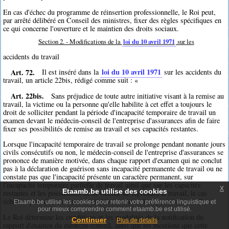
En cas d'échec du programme de réinsertion professionnelle, le Roi peut,
par arrêté délibéré en Conseil des ministres, fixer des règles spécifiques en
ce qui concerne l'ouverture et le maintien des droits sociaux.
Section 2. - Modifications de la
loi du 10 avril 1971
sur les
accidents du travail
Art. 72.
loi du 10 avril 1971
Il est inséré dans la
sur les accidents du
travail, un article 22bis, rédigé comme suit : «
Art. 22bis.
Sans préjudice de toute autre initiative visant à la remise au
travail, la victime ou la personne qu'elle habilite à cet effet a toujours le
droit de solliciter pendant la période d'incapacité temporaire de travail un
examen devant le médecin-conseil de l'entreprise d'assurances afin de faire
fixer ses possibilités de remise au travail et ses capacités restantes.
Lorsque l'incapacité temporaire de travail se prolonge pendant nonante jours
civils consécutifs ou non, le médecin-conseil de l'entreprise d'assurances se
prononce de manière motivée, dans chaque rapport d'examen qui ne conclut
pas à la déclaration de guérison sans incapacité permanente de travail ou ne
constate pas que l'incapacité présente un caractère permanent, sur
l'incapacité temporaire partielle de travail ainsi que sur les capacités
x
Etaamb.be utilise des cookies
restantes et les possibilités de la victime de reprendre le travail, le cas
échéant après des mesures de rétablissement de la capacité de travail.
Etaamb.be utilise les cookies pour retenir votre préférence linguistique et
pour mieux comprendre comment etaamb.be est utilisé.
Le Roi détermine les conditions et les modalités de la notification du
Continuer
Plus de details
rapport d'examen du médecin-conseil, ainsi que les mentions que cette