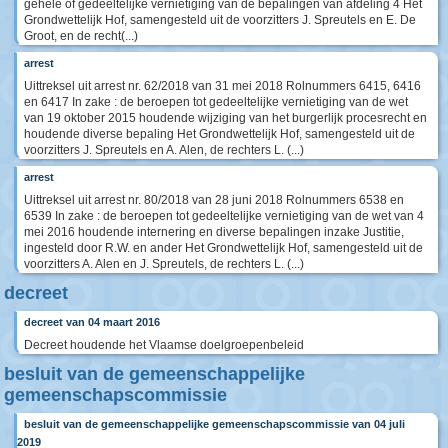
gehele of gedeeltelijke vernietiging van de bepalingen van afdeling 4 Het
Grondwettelijk Hof, samengesteld uit de voorzitters J. Spreutels en E. De
Groot, en de recht(...)
arrest
Uittreksel uit arrest nr. 62/2018 van 31 mei 2018 Rolnummers 6415, 6416
en 6417 In zake : de beroepen tot gedeeltelijke vernietiging van de wet
van 19 oktober 2015 houdende wijziging van het burgerlijk procesrecht en
houdende diverse bepaling Het Grondwettelijk Hof, samengesteld uit de
voorzitters J. Spreutels en A. Alen, de rechters L. (...)
arrest
Uittreksel uit arrest nr. 80/2018 van 28 juni 2018 Rolnummers 6538 en
6539 In zake : de beroepen tot gedeeltelijke vernietiging van de wet van 4
mei 2016 houdende internering en diverse bepalingen inzake Justitie,
ingesteld door R.W. en ander Het Grondwettelijk Hof, samengesteld uit de
voorzitters A. Alen en J. Spreutels, de rechters L. (...)
decreet
decreet van 04 maart 2016
Decreet houdende het Vlaamse doelgroepenbeleid
besluit van de gemeenschappelijke
gemeenschapscommissie
besluit van de gemeenschappelijke gemeenschapscommissie van 04 juli
2019