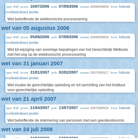
wet
federale
10/07/2006
07/09/2006
2006009653
type
prom.
pub.
numac
bron
overheidsdienst justitie
Wet betreffende de elektronische procesvoering
wet van 05 augustus 2006
wet
federale
05/08/2006
07/09/2006
2006009654
type
prom.
pub.
numac
bron
overheidsdienst justitie
Wet tot wijziging van sommige bepalingen van het Gerechtelijk Wetboek
met het oog op de elektronische procesvoering
wet van 31 januari 2007
wet
federale
31/01/2007
02/02/2007
2007009117
type
prom.
pub.
numac
bron
overheidsdienst justitie
Wet inzake de gerechtelijke opleiding en tot oprichting van het Instituut
voor gerechtelijke opleiding
wet van 21 april 2007
wet
federale
21/04/2007
13/07/2007
2007009524
type
prom.
pub.
numac
bron
overheidsdienst justitie
Wet betreffende de internering van personen met een geestesstoornis
wet van 24 juli 2008
wet
federale