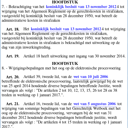
HOOFDSTUK
koninklijk besluit van 13 november 2012
7. - Bekrachtiging van het
4
tot
wijziging van het Algemeen Reglement op de gerechtskosten in strafzaken,
vastgesteld bij koninklijk besluit van 28 december 1950, wat betreft de
administratieve kosten in strafzaken
Art. 18.
koninklijk besluit van 13 november 2012
Het
4
tot wijziging
van het Algemeen Reglement op de gerechtskosten in strafzaken,
vastgesteld bij koninklijk besluit van 28 december 1950, wat betreft de
administratieve kosten in strafzaken is bekrachtigd met uitwerking op de
dag van zijn inwerkingtreding.
Art. 19.
Artikel 18 heeft uitwerking met ingang van 30 november 2014.
HOOFDSTUK
8. - Wijzigingsbepalingen met het oog op de elektronische procesvoering
Art. 20.
wet van 10 juli 2006
Artikel 39, tweede lid, van de
betreffende de elektronische procesvoering, laatstelijk gewijzigd bij de wet
van 25 april 2014 houdende diverse bepalingen betreffende Justitie, wordt
vervangen als volgt : "De artikelen 2 tot 10, 12, 13, 15, 26 tot 28 en 38
treden in werking op 1 januari 2017.".
Art. 21.
wet van 5 augustus 2006
Artikel 16, tweede lid, van de
tot
wijziging van sommige bepalingen van het Gerechtelijk Wetboek met het
oog op de elektronische procesvoering, vervangen bij de wet van 31
december 2012 houdende diverse bepalingen betreffende justitie, wordt
vervangen als volgt : "De artikelen 4 tot 15 treden in werking op 1 januari
2017.".