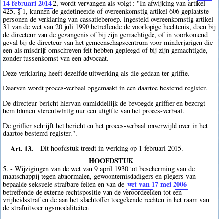
14 februari 2014
2
, wordt vervangen als volgt : "In afwijking van artikel
425, § 1, kunnen de gedetineerde of overeenkomstig artikel 606 geplaatste
personen de verklaring van cassatieberoep, ingesteld overeenkomstig artikel
31 van de wet van 20 juli 1990 betreffende de voorlopige hechtenis, doen bij
de directeur van de gevangenis of bij zijn gemachtigde, of in voorkomend
geval bij de directeur van het gemeenschapscentrum voor minderjarigen die
een als misdrijf omschreven feit hebben gepleegd of bij zijn gemachtigde,
zonder tussenkomst van een advocaat.
Deze verklaring heeft dezelfde uitwerking als die gedaan ter griffie.
Daarvan wordt proces-verbaal opgemaakt in een daartoe bestemd register.
De directeur bericht hiervan onmiddellijk de bevoegde griffier en bezorgt
hem binnen vierentwintig uur een uitgifte van het proces-verbaal.
De griffier schrijft het bericht en het proces-verbaal onverwijld over in het
daartoe bestemd register.".
Art. 13.
Dit hoofdstuk treedt in werking op 1 februari 2015.
HOOFDSTUK
5. - Wijzigingen van de wet van 9 april 1930 tot bescherming van de
maatschappij tegen abnormalen, gewoontemisdadigers en plegers van
wet van 17 mei 2006
bepaalde seksuele strafbare feiten en van de
betreffende de externe rechtspositie van de veroordeelden tot een
vrijheidsstraf en de aan het slachtoffer toegekende rechten in het raam van
de strafuitvoeringsmodaliteiten