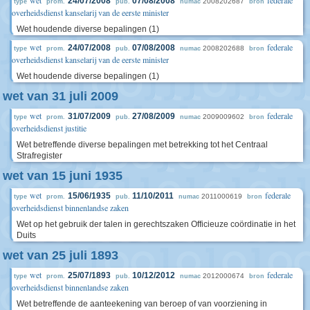
24/07/2008
07/08/2008
2008202687
type
prom.
pub.
numac
bron
overheidsdienst kanselarij van de eerste minister
Wet houdende diverse bepalingen (1)
wet
federale
24/07/2008
07/08/2008
2008202688
type
prom.
pub.
numac
bron
overheidsdienst kanselarij van de eerste minister
Wet houdende diverse bepalingen (1)
wet van 31 juli 2009
wet
federale
31/07/2009
27/08/2009
2009009602
type
prom.
pub.
numac
bron
overheidsdienst justitie
Wet betreffende diverse bepalingen met betrekking tot het Centraal
Strafregister
wet van 15 juni 1935
wet
federale
15/06/1935
11/10/2011
2011000619
type
prom.
pub.
numac
bron
overheidsdienst binnenlandse zaken
Wet op het gebruik der talen in gerechtszaken Officieuze coördinatie in het
Duits
wet van 25 juli 1893
wet
federale
25/07/1893
10/12/2012
2012000674
type
prom.
pub.
numac
bron
overheidsdienst binnenlandse zaken
Wet betreffende de aanteekening van beroep of van voorziening in