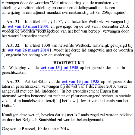
vervangen door de woorden "Met uitzondering van de mandaten van
afdelingsvoorzitter, afdelingsprocureur en afdelingsauditeur is een
aanwijzing in een adjunct-mandaat overeenkomstig artikel 259quinquies".
Art. 31.
In artikel 341, § 1, 7°, van hetzelfde Wetboek, vervangen bij
wet van 13 maart 2001
de
en gewijzigd bij de wet van 1 december 2013,
worden de woorden "rechtsgebied van het hof van beroep" vervangen door
het woord "arrondissement".
Art. 32.
In artikel 1338 van hetzelfde Wetboek, laatstelijk gewijzigd bij
wet van 26 maart 2014
de
1
, wordt het derde lid aangevuld met de woorden
", ongeacht het bedrag van de vordering".
HOOFDSTUK 1
wet van 15 juni 1935
2. - Wijziging van de
op het gebruik der talen in
gerechtszaken
Art. 33.
wet van 15 juni 1935
Artikel 45bis van de
op het gebruik der
talen in gerechtszaken, vervangen bij de wet van 1 december 2013, wordt
aangevuld met een lid, luidende : "In het arrondissement Eupen kan
niemand worden benoemd tot rechter of plaatsvervangend rechter in sociale
zaken of in handelszaken tenzij hij het bewijs levert van de kennis van het
Duits.".
Kondigen deze wet af, bevelen dat zij met 's Lands zegel zal worden bekleed
en door het Belgisch Staatsblad zal worden bekendgemaakt.
Gegeven te Brussel, 19 december 2014.