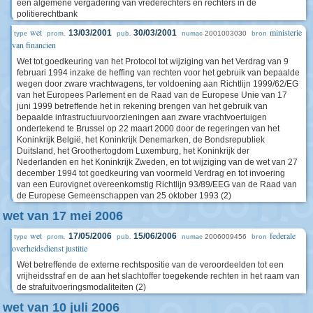
een algemene vergadering van vrederechters en rechters in de
politierechtbank
wet
ministerie
13/03/2001
30/03/2001
2001003030
type
prom.
pub.
numac
bron
van financien
Wet tot goedkeuring van het Protocol tot wijziging van het Verdrag van 9
februari 1994 inzake de heffing van rechten voor het gebruik van bepaalde
wegen door zware vrachtwagens, ter voldoening aan Richtlijn 1999/62/EG
van het Europees Parlement en de Raad van de Europese Unie van 17
juni 1999 betreffende het in rekening brengen van het gebruik van
bepaalde infrastructuurvoorzieningen aan zware vrachtvoertuigen
ondertekend te Brussel op 22 maart 2000 door de regeringen van het
Koninkrijk België, het Koninkrijk Denemarken, de Bondsrepubliek
Duitsland, het Groothertogdom Luxemburg, het Koninkrijk der
Nederlanden en het Koninkrijk Zweden, en tot wijziging van de wet van 27
december 1994 tot goedkeuring van voormeld Verdrag en tot invoering
van een Eurovignet overeenkomstig Richtlijn 93/89/EEG van de Raad van
de Europese Gemeenschappen van 25 oktober 1993 (2)
wet van 17 mei 2006
wet
federale
17/05/2006
15/06/2006
2006009456
type
prom.
pub.
numac
bron
overheidsdienst justitie
Wet betreffende de externe rechtspositie van de veroordeelden tot een
vrijheidsstraf en de aan het slachtoffer toegekende rechten in het raam van
de strafuitvoeringsmodaliteiten (2)
wet van 10 juli 2006