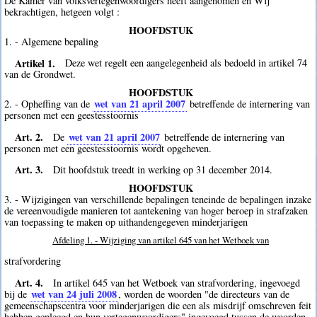
De Kamer van volksvertegenwoordigers heeft aangenomen en Wij
bekrachtigen, hetgeen volgt :
HOOFDSTUK
1. - Algemene bepaling
Artikel 1.
Deze wet regelt een aangelegenheid als bedoeld in artikel 74
van de Grondwet.
HOOFDSTUK
wet van 21 april 2007
2. - Opheffing van de
betreffende de internering van
personen met een geestesstoornis
Art. 2.
wet van 21 april 2007
De
betreffende de internering van
personen met een geestesstoornis wordt opgeheven.
Art. 3.
Dit hoofdstuk treedt in werking op 31 december 2014.
HOOFDSTUK
3. - Wijzigingen van verschillende bepalingen teneinde de bepalingen inzake
de vereenvoudigde manieren tot aantekening van hoger beroep in strafzaken
van toepassing te maken op uithandengegeven minderjarigen
Afdeling 1. - Wijziging van artikel 645 van het Wetboek van
strafvordering
Art. 4.
In artikel 645 van het Wetboek van strafvordering, ingevoegd
wet van 24 juli 2008
bij de
, worden de woorden "de directeurs van de
gemeenschapscentra voor minderjarigen die een als misdrijf omschreven feit
hebben gepleegd en hun vertegenwoordigers" ingevoegd tussen de woorden