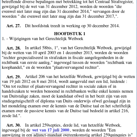
betreffende diverse bepalingen met betrekking tot het Centraal Strafregister,
gewijzigd bij de wet van 31 december 2012, worden de woorden "die
evenwel niet later mag zijn dan 31 december 2014," vervangen door de
woorden " die evenwel niet later mag zijn dan 31 december 2017,".
Art. 27.
Dit hoofdstuk treedt in werking op 30 december 2014.
HOOFDSTUK 1
1. - Wijzigingen van het Gerechtelijk Wetboek
Art. 28.
In artikel 58bis, 1°, van het Gerechtelijk Wetboek, gewijzigd
bij de wetten van 10 april 2003 en 1 december 2013, worden de woorden
"rechter gespecialiseerd in strafzaken in fiscale aangelegenheden in de
rechtbank van eerste aanleg," ingevoegd tussen de woorden "rechtbank van
koophandel," en de woorden "plaatsvervangend rechter".
Art. 29.
Artikel 206 van het hetzelfde Wetboek, gewijzigd bij de wetten
van 19 juli 2012 en 8 mei 2014, wordt aangevuld met een lid, luidende :
"Om tot rechter of plaatsvervangend rechter in sociale zaken of in
handelszaken te worden benoemd in rechtbanken welke enkel kennis nemen
van Duitstalige zaken, moet de kandidaat ofwel in het bezit zijn van een
studiegetuigschrift of diploma van Duits onderwijs ofwel geslaagd zijn in
het mondeling examen over de kennis van de Duitse taal en het schriftelijk
examen over de passieve kennis van de Duitse taal bedoeld in artikel 216,
zesde lid.".
Art. 30.
In artikel 259septies, derde lid, van hetzelfde Wetboek,
wet van 17 juli 2000
ingevoegd bij de
, worden de woorden "Een
aanwijzing in een adjunct-mandaat overeenkomstig artikel 259quinquies is"