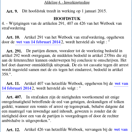
Afdeling 4. - Inwerkingtreding
Art. 9.
Dit hoofdstuk treedt in werking op 1 januari 2015.
HOOFDSTUK
4. - Wijzigingen van de artikelen 291, 407 en 426 van het Wetboek van
strafvordering
Art. 10.
Artikel 291 van het Wetboek van strafvordering, opgeheven
wet van 14 februari 2014
door de
2
, wordt hersteld als volgt : "
Art. 291.
De partijen dienen, vooraleer tot de voorlezing bedoeld in
artikel 292 wordt overgegaan, de middelen bedoeld in artikel 235bis die zij
aan de feitenrechter kunnen onderwerpen bij conclusie te omschrijven. Het
hof doet daarover onmiddellijk uitspraak. De eis tot cassatie tegen dit arrest
wordt ingesteld samen met de eis tegen het eindarrest, bedoeld in artikel
359.".
Art. 11.
wet van
Artikel 407 van hetzelfde Wetboek, opgeheven bij de
14 februari 2014
2
, wordt hersteld als volgt : "
Art. 407.
In strafzaken zijn de nietigheden voortkomend uit enige
onregelmatigheid betreffende de eed van getuigen, deskundigen of tolken
gedekt, wanneer een vonnis of arrest op tegenspraak, behalve datgene dat
een maatregel van inwendige aard inhoudt, gewezen is zonder dat de
nietigheid door een van de partijen is voorgedragen of door de rechter
ambtshalve is uitgesproken.".
Art. 12.
wet van
Artikel 426 van hetzelfde Wetboek, vervangen bij de