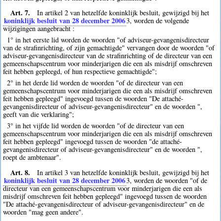
Art. 7.
In artikel 2 van hetzelfde koninklijk besluit, gewijzigd bij het
koninklijk besluit van 28 december 2006
3
, worden de volgende
wijzigingen aangebracht :
1° in het eerste lid worden de woorden "of adviseur-gevangenisdirecteur
van de strafinrichting, of zijn gemachtigde" vervangen door de woorden "of
adviseur-gevangenisdirecteur van de strafinrichting of de directeur van een
gemeenschapscentrum voor minderjarigen die een als misdrijf omschreven
feit hebben gepleegd, of hun respectieve gemachtigde";
2° in het derde lid worden de woorden "of de directeur van een
gemeenschapscentrum voor minderjarigen die een als misdrijf omschreven
feit hebben gepleegd" ingevoegd tussen de woorden "De attaché-
gevangenisdirecteur of adviseur-gevangenisdirecteur" en de woorden ",
geeft van die verklaring";
3° in het vijfde lid worden de woorden "of de directeur van een
gemeenschapscentrum voor minderjarigen die een als misdrijf omschreven
feit hebben gepleegd" ingevoegd tussen de woorden "de attaché-
gevangenisdirecteur of adviseur-gevangenisdirecteur" en de woorden ",
roept de ambtenaar".
Art. 8.
In artikel 3 van hetzelfde koninklijk besluit, gewijzigd bij het
koninklijk besluit van 28 december 2006
3
, worden de woorden "of de
directeur van een gemeenschapscentrum voor minderjarigen die een als
misdrijf omschreven feit hebben gepleegd" ingevoegd tussen de woorden
"De attaché-gevangenisdirecteur of adviseur-gevangenisdirecteur" en de
woorden "mag geen andere".