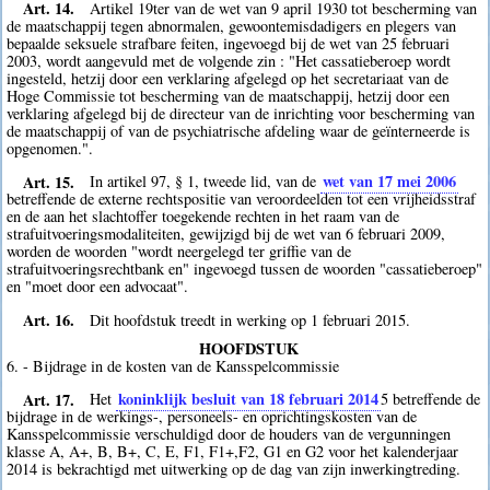
Art. 14.
Artikel 19ter van de wet van 9 april 1930 tot bescherming van
de maatschappij tegen abnormalen, gewoontemisdadigers en plegers van
bepaalde seksuele strafbare feiten, ingevoegd bij de wet van 25 februari
2003, wordt aangevuld met de volgende zin : "Het cassatieberoep wordt
ingesteld, hetzij door een verklaring afgelegd op het secretariaat van de
Hoge Commissie tot bescherming van de maatschappij, hetzij door een
verklaring afgelegd bij de directeur van de inrichting voor bescherming van
de maatschappij of van de psychiatrische afdeling waar de geïnterneerde is
opgenomen.".
Art. 15.
wet van 17 mei 2006
In artikel 97, § 1, tweede lid, van de
betreffende de externe rechtspositie van veroordeelden tot een vrijheidsstraf
en de aan het slachtoffer toegekende rechten in het raam van de
strafuitvoeringsmodaliteiten, gewijzigd bij de wet van 6 februari 2009,
worden de woorden "wordt neergelegd ter griffie van de
strafuitvoeringsrechtbank en" ingevoegd tussen de woorden "cassatieberoep"
en "moet door een advocaat".
Art. 16.
Dit hoofdstuk treedt in werking op 1 februari 2015.
HOOFDSTUK
6. - Bijdrage in de kosten van de Kansspelcommissie
Art. 17.
koninklijk besluit van 18 februari 2014
Het
5
betreffende de
bijdrage in de werkings-, personeels- en oprichtingskosten van de
Kansspelcommissie verschuldigd door de houders van de vergunningen
klasse A, A+, B, B+, C, E, F1, F1+,F2, G1 en G2 voor het kalenderjaar
2014 is bekrachtigd met uitwerking op de dag van zijn inwerkingtreding.