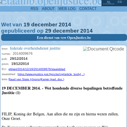
^
-
NL
FR
RSS
ABOUT
WEB LOG
CONTACT
Wet van
19
december
2014
gepubliceerd op
29
december
2014
Een dienst van vzw OpenJustice.be
federale overheidsdienst justitie
bron
2014009676
numac
29/12/2014
pub.
19/12/2014
prom.
ELI
eli/wet/2014/12/19/2014009676/staatsblad
staatsblad
https://www.ejustice.just.fgov.be/cgi/article_body(...)
links
Raad van State (chrono)
Kamer (parl. doc.)
19 DECEMBER 2014. - Wet houdende diverse bepalingen betreffende
Justitie (1)
FILIP, Koning der Belgen, Aan allen die nu zijn en hierna wezen zullen,
Onze Groet.