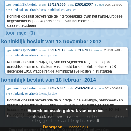
koninklijk besluit
28/12/2006
23/01/2007
2007014020
type
prom.
pub.
numac
federale overheidsdienst mobiliteit en vervoer
bron
Koninklijk besluit betreffende de interoperabiliteit van het trans-Europese
hogesnelheidsspoorwegsysteem en van het conventionele
spoorwegsysteem
toon meer (3)
koninklijk besluit van 13 november 2012
koninklijk besluit
13/11/2012
29/11/2012
2012009483
type
prom.
pub.
numac
federale overheidsdienst justitie
bron
Koninklijk besluit tot wijziging van het Algemeen Reglement op de
gerechtskosten in strafzaken, vastgesteld bij koninklijk besluit van 28
december 1950 wat betreft de administratieve kosten in strafzaken
koninklijk besluit van 18 februari 2014
koninklijk besluit
18/02/2014
25/02/2014
2014009078
type
prom.
pub.
numac
federale overheidsdienst justitie
bron
Koninklijk besluit betreffende de bijdrage in de werkings-, personeels- en
oprichtingskosten van de Kansspelcommissie verschuldigd door de
x
houders van de vergunningen klasse A, A+, B, B+, C, E, F1, F1+, F2, G1 en
Etaamb.be maakt gebruik van cookies
G2 voor het kalenderjaar 2014
Etaamb.be gebruikt cookies om uw taalvoorkeur te onthouden en om beter
te begrijpen hoe etaamb.be gebruikt wordt.
Doorgaan
Meer details
Terms and conditions
|
Privacy policy
|
Cookie policy
|
Accessibility policy