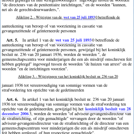
"de directeurs van de penitentiaire inrichtingen," en de woorden "kunnen,
net als de gerechtsdeurwaarders,".
Afdeling 2. - Wijziging van de
wet van 25 juli 1893
0
betreffende de
aanteekening van beroep of van voorziening in cassatie van
gevangenzittende of geïnterneerde personen
Art. 5.
wet van 25 juli 1893
In artikel 1 van de
0
betreffende de
aanteekening van beroep of van voorziening in cassatie van
gevangenzittende of geïnterneerde personen, gewijzigd bij het koninklijk
besluit nr. 236 van 20 januari 1936, worden de woorden ", de
gemeenschapscentra voor minderjarigen die een als misdrijf omschreven feit
hebben gepleegd" ingevoegd tussen de woorden "de huizen van arrest" en de
woorden "en de inrichtingen voorzien".
Afdeling 3. - Wijzigingen van het koninklijk besluit nr. 236 van 20
januari 1936 tot vereenvoudiging van sommige vormen van de
strafvordering ten opzichte van de gedetineerden
Art. 6.
In artikel 1 van het koninklijk besluit nr. 236 van 20 januari
1936 tot vereenvoudiging van sommige vormen van de strafvordering ten
koninklijk besluit van 28
opzichte van de gedetineerden, gewijzigd bij het
december 2006
3
, worden de woorden "of adviseur-gevangenisdirecteur van
de strafinrichting, of zijn gemachtigde" vervangen door de woorden "of
adviseur-gevangenisdirecteur van de strafinrichting of de directeur van een
gemeenschapscentrum voor minderjarigen die een als misdrijf omschreven
feit hebben gepleegd, of hun respectieve gemachtigde".