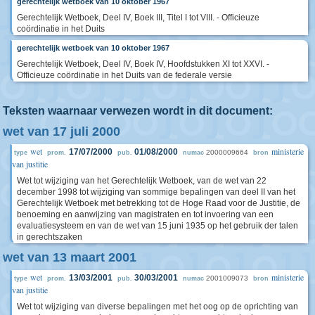
gerechtelijk wetboek van 10 oktober 1967
Gerechtelijk Wetboek, Deel IV, Boek III, Titel I tot VIII. - Officieuze
coördinatie in het Duits
gerechtelijk wetboek van 10 oktober 1967
Gerechtelijk Wetboek, Deel IV, Boek IV, Hoofdstukken XI tot XXVI. -
Officieuze coördinatie in het Duits van de federale versie
Teksten waarnaar verwezen wordt in dit document:
wet van 17 juli 2000
wet
ministerie
17/07/2000
01/08/2000
2000009664
type
prom.
pub.
numac
bron
van justitie
Wet tot wijziging van het Gerechtelijk Wetboek, van de wet van 22
december 1998 tot wijziging van sommige bepalingen van deel II van het
Gerechtelijk Wetboek met betrekking tot de Hoge Raad voor de Justitie, de
benoeming en aanwijzing van magistraten en tot invoering van een
evaluatiesysteem en van de wet van 15 juni 1935 op het gebruik der talen
in gerechtszaken
wet van 13 maart 2001
wet
ministerie
13/03/2001
30/03/2001
2001009073
type
prom.
pub.
numac
bron
van justitie
Wet tot wijziging van diverse bepalingen met het oog op de oprichting van