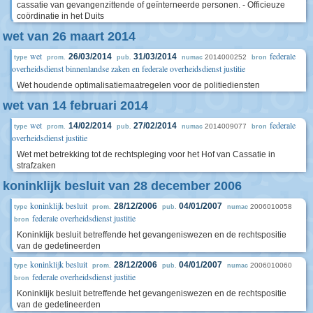
cassatie van gevangenzittende of geïnterneerde personen. - Officieuze
coördinatie in het Duits
wet van 26 maart 2014
wet
federale
26/03/2014
31/03/2014
2014000252
type
prom.
pub.
numac
bron
overheidsdienst binnenlandse zaken en federale overheidsdienst justitie
Wet houdende optimalisatiemaatregelen voor de politiediensten
wet van 14 februari 2014
wet
federale
14/02/2014
27/02/2014
2014009077
type
prom.
pub.
numac
bron
overheidsdienst justitie
Wet met betrekking tot de rechtspleging voor het Hof van Cassatie in
strafzaken
koninklijk besluit van 28 december 2006
koninklijk besluit
28/12/2006
04/01/2007
2006010058
type
prom.
pub.
numac
federale overheidsdienst justitie
bron
Koninklijk besluit betreffende het gevangeniswezen en de rechtspositie
van de gedetineerden
koninklijk besluit
28/12/2006
04/01/2007
2006010060
type
prom.
pub.
numac
federale overheidsdienst justitie
bron
Koninklijk besluit betreffende het gevangeniswezen en de rechtspositie
van de gedetineerden