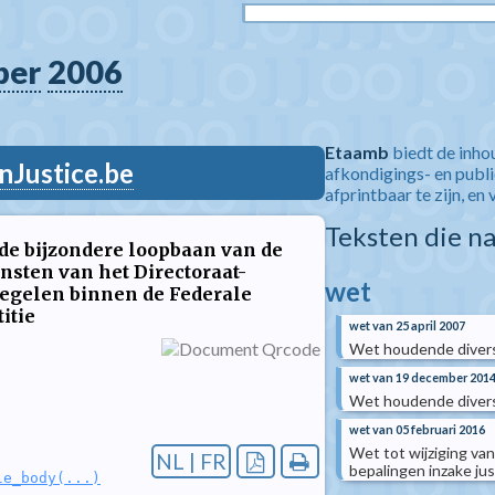
ber
2006
Etaamb
biedt de inho
nJustice.be
afkondigings- en publ
afprintbaar te zijn, en 
Teksten die n
de bijzondere loopbaan van de
nsten van het Directoraat-
wet
regelen binnen de Federale
itie
wet van 25 april 2007
Wet houdende divers
wet van 19 december 201
Wet houdende divers
wet van 05 februari 2016
Wet tot wijziging va
NL | FR
bepalingen inzake jus
le_body(...)