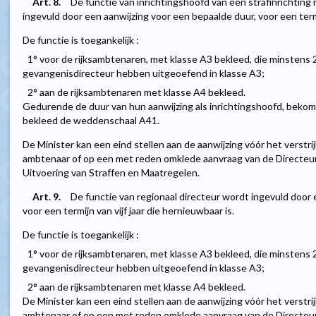
Art. 8.
De functie van inrichtingshoofd van een strafinrichtin
ingevuld door een aanwijzing voor een bepaalde duur, voor een termij
De functie is toegankelijk :
1° voor de rijksambtenaren, met klasse A3 bekleed, die minstens 2
gevangenisdirecteur hebben uitgeoefend in klasse A3;
2° aan de rijksambtenaren met klasse A4 bekleed.
Gedurende de duur van hun aanwijzing als inrichtingshoofd, beko
bekleed de weddenschaal A41.
De Minister kan een eind stellen aan de aanwijzing vóór het verstri
ambtenaar of op een met reden omklede aanvraag van de Directeur
Uitvoering van Straffen en Maatregelen.
Art. 9.
De functie van regionaal directeur wordt ingevuld door 
voor een termijn van vijf jaar die hernieuwbaar is.
De functie is toegankelijk :
1° voor de rijksambtenaren, met klasse A3 bekleed, die minstens 2
gevangenisdirecteur hebben uitgeoefend in klasse A3;
2° aan de rijksambtenaren met klasse A4 bekleed.
De Minister kan een eind stellen aan de aanwijzing vóór het verstri
ambtenaar of op een met reden omklede aanvraag van de Directeur