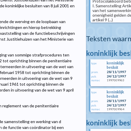
Protocolakkoord bet
I. Samenstelling Artik
de koninklijke besluiten van 8 juli 2001 en
van het samenwerkin
onenigheid gelden de
artikel 9 (...)
ende de werving en de loopbaan van
nrichtingen en hierop betrekking
vaststelling van de functiebeschrijvingen
Teksten waarn
st Justitiehuizen van het Ministerie van
koninklijk be
diging van sommige strafprocedures ten
2 tot oprichting binnen de penitentiaire
koninklijk
type
nterneerden in uitvoering van de wet van
besluit
28/11/1997
1 februari 1958 tot oprichting binnen de
prom.
24/12/1997
pub.
rneerden in uitvoering van de wet van 9
1997009963
numac
januari 1961 tot oprichting binnen de
den in uitvoering van de wet van 9 april
koninklijk
type
besluit
28/11/1997
prom.
24/12/1997
n reglement van de penitentiaire
pub.
1997009964
numac
koninklijk bes
 samenstelling en werking van d
 de functie van coördinator bij een