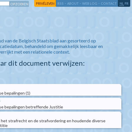
-
-
-
-
PRIVÉLEVEN
RSS
ABOUT
WEB LOG
CONTACT
NL
FR
ud van de Belgisch Staatsblad aan gesorteerd op
icatiedatum, behandeld om gemakkelijk leesbaar en
verrijkt met een relationele context.
aar dit document verwijzen:
e bepalingen (1)
4
e bepalingen betreffende Justitie
n het strafrecht en de strafvordering en houdende diverse
titie