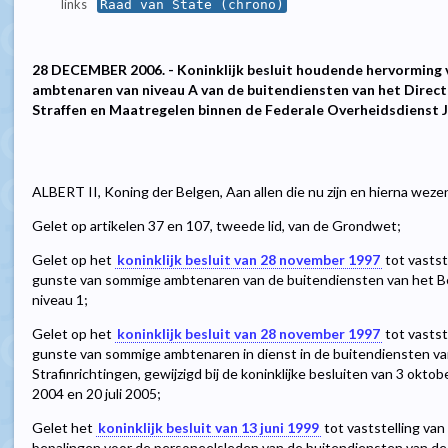
links
Raad van State (chrono)
28 DECEMBER 2006. - Koninklijk besluit houdende hervorming 
ambtenaren van niveau A van de buitendiensten van het Direct
Straffen en Maatregelen binnen de Federale Overheidsdienst J
ALBERT II, Koning der Belgen, Aan allen die nu zijn en hierna weze
Gelet op artikelen 37 en 107, tweede lid, van de Grondwet;
Gelet op het
koninklijk besluit van 28 november 1997
tot vastst
gunste van sommige ambtenaren van de buitendiensten van het Bes
niveau 1;
Gelet op het
koninklijk besluit van 28 november 1997
tot vastst
gunste van sommige ambtenaren in dienst in de buitendiensten va
Strafinrichtingen, gewijzigd bij de koninklijke besluiten van 3 ok
2004 en 20 juli 2005;
Gelet het
koninklijk besluit van 13 juni 1999
tot vaststelling van
bepalingen voor de personeelsleden van de buitendiensten van de 