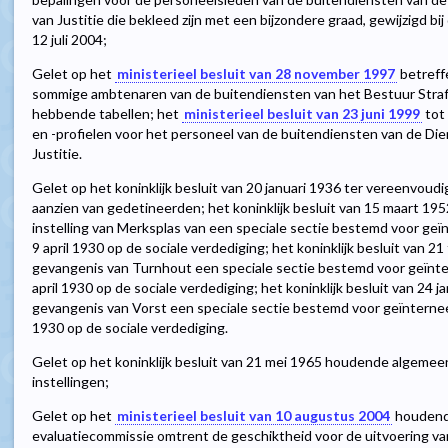
van Justitie die bekleed zijn met een bijzondere graad, gewijzigd bij 
12 juli 2004;
Gelet op het
ministerieel besluit van 28 november 1997
betreff
sommige ambtenaren van de buitendiensten van het Bestuur Strafi
hebbende tabellen; het
ministerieel besluit van 23 juni 1999
tot 
en -profielen voor het personeel van de buitendiensten van de Dien
Justitie.
Gelet op het koninklijk besluit van 20 januari 1936 ter vereenvou
aanzien van gedetineerden; het koninklijk besluit van 15 maart 195
instelling van Merksplas van een speciale sectie bestemd voor geï
9 april 1930 op de sociale verdediging; het koninklijk besluit van 2
gevangenis van Turnhout een speciale sectie bestemd voor geïnte
april 1930 op de sociale verdediging; het koninklijk besluit van 24 
gevangenis van Vorst een speciale sectie bestemd voor geïnterneer
1930 op de sociale verdediging.
Gelet op het koninklijk besluit van 21 mei 1965 houdende algemee
instellingen;
Gelet op het
ministerieel besluit van 10 augustus 2004
houdende
evaluatiecommissie omtrent de geschiktheid voor de uitvoering van