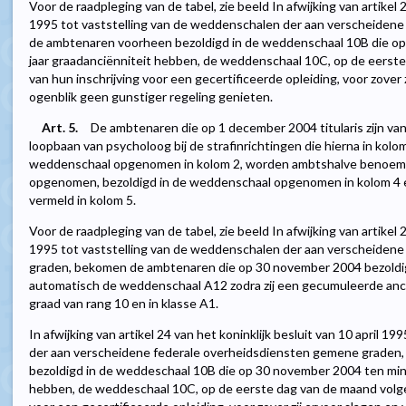
Voor de raadpleging van de tabel, zie beeld In afwijking van artikel 2
1995 tot vaststelling van de weddenschalen der aan verscheiden
de ambtenaren voorheen bezoldigd in de weddenschaal 10B die op
jaar graadanciënniteit hebben, de weddenschaal 10C, op de eerst
van hun inschrijving voor een gecertificeerde opleiding, voor zover z
ogenblik geen gunstiger regeling genieten.
Art. 5.
De ambtenaren die op 1 december 2004 titularis zijn va
loopbaan van psycholoog bij de strafinrichtingen die hierna in kolo
weddenschaal opgenomen in kolom 2, worden ambtshalve benoemd in
opgenomen, bezoldigd in de weddenschaal opgenomen in kolom 4 en
vermeld in kolom 5.
Voor de raadpleging van de tabel, zie beeld In afwijking van artikel 2
1995 tot vaststelling van de weddenschalen der aan verscheiden
graden, bekomen de ambtenaren die op 30 november 2004 bezoldi
automatisch de weddenschaal A12 zodra zij een gecumuleerde ancië
graad van rang 10 en in klasse A1.
In afwijking van artikel 24 van het koninklijk besluit van 10 april 
der aan verscheidene federale overheidsdiensten gemene grade
bezoldigd in de weddeschaal 10B die op 30 november 2004 ten mins
hebben, de weddeschaal 10C, op de eerste dag van de maand volge