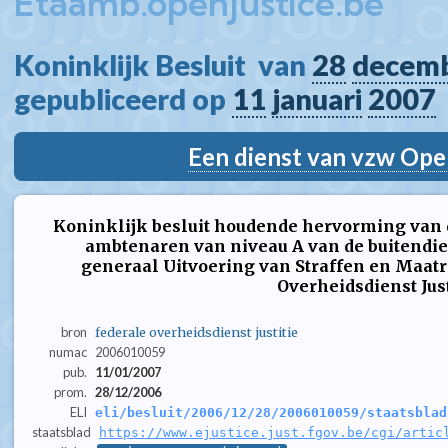
Etaamb.openjustice.be
Koninklijk Besluit  van 
28
decem
gepubliceerd op 
11
januari
2007
Een dienst van vzw Ope
Koninklijk besluit houdende hervorming van 
ambtenaren van niveau A van de buitendie
generaal Uitvoering van Straffen en Maat
Overheidsdienst Just
bron
federale overheidsdienst justitie
numac
2006010059
pub.
11/01/2007
prom.
28/12/2006
ELI
eli/besluit/2006/12/28/2006010059/staatsblad
staatsblad
https://www.ejustice.just.fgov.be/cgi/artic