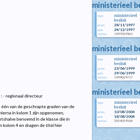
ministerieel 
ministerieel
type
besluit
28/11/1997
prom.
24/12/1997
pub.
1997009965
numac
ministerieel b
ministerieel
type
besluit
23/06/1999
prom.
29/06/1999
pub.
1999009717
numac
ministerieel 
: - regionaal directeur
ministerieel
type
n één van de geschrapte graden van de
besluit
10/08/2004
 hierna in kolom 1 zijn opgenomen,
prom.
18/08/2004
pub.
shalve benoemd in de klasse die in
2004009568
numac
kolom 4 en dragen de titel hier