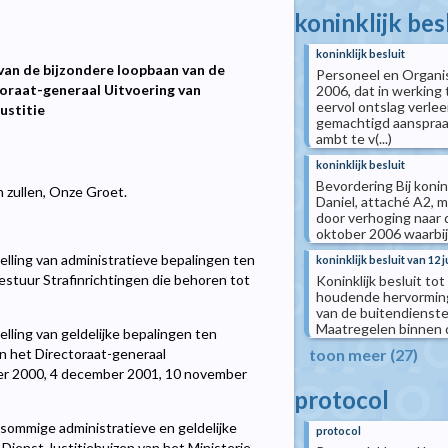
koninklijk bes
koninklijk besluit
van de bijzondere loopbaan van de
Personeel en Organisa
oraat-generaal Uitvoering van
2006, dat in werking
eervol ontslag verleen
ustitie
gemachtigd aanspraak
ambt te v(...)
koninklijk besluit
Bevordering Bij koni
n zullen, Onze Groet.
Daniel, attaché A2, 
door verhoging naar d
oktober 2006 waarbij 
elling van administratieve bepalingen ten
koninklijk besluit van 12 j
tuur Strafinrichtingen die behoren tot
Koninklijk besluit to
houdende hervorming
van de buitendienste
Maatregelen binnen d
elling van geldelijke bepalingen ten
toon meer (27)
n het Directoraat-generaal
tober 2000, 4 december 2001, 10 november
protocol
 sommige administratieve en geldelijke
protocol
Dienst Justitiehuizen van het Ministerie