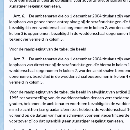
voor een gecertificeerde opleiding, voor zover zij ervoor slagen en 
gunstiger regeling genieten.
Art. 6.
De ambtenaren die op 1 december 2004 titularis zijn va
loopbaan van geneesheer-antropoloog bij de strafinrichtingen die 
bezoldigd in een weddenschaal opgenomen in kolom 2, worden ambt
kolom 3 is opgenomen, bezoldigd in de weddenschaal opgenomen in 
tegenover vermeld in kolom 5.
Voor de raadpleging van de tabel, zie beeld
Art. 7.
De ambtenaren die op 1 december 2004 titularis zijn va
loopbaan van directeur bij de strafinrichtingen die hierna in kolom 
weddenschaal opgenomen in kolom 2, worden ambtshalve benoemd in
opgenomen, bezoldigd in de weddenschaal opgenomen in kolom 4 en
vermeld in kolom 5.
Voor de raadpleging van de tabel, zie beeld In afwijking van artikel 2
1995 tot vaststelling van de weddenschalen der aan verscheiden
graden, bekomen de ambtenaren voorheen bezoldigd in de wedden
minste achttien jaar graadanciënniteit hebben, de weddenschaal 
volgend op de datum van hun inschrijving voor een gecertificeerde o
voor zover zij op dat ogenblik geen gunstiger regeling genieten.