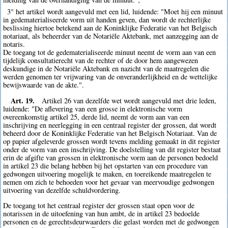
3° het artikel wordt aangevuld met een lid, luidende: "Moet hij een minuut
in gedematerialiseerde vorm uit handen geven, dan wordt de rechterlijke
beslissing hiertoe betekend aan de Koninklijke Federatie van het Belgisch
notariaat, als beheerder van de Notariële Aktebank, met aanzegging aan de
notaris.
De toegang tot de gedematerialiseerde minuut neemt de vorm aan van een
tijdelijk consultatierecht van de rechter of de door hem aangewezen
deskundige in de Notariële Aktebank en nazicht van de maatregelen die
werden genomen ter vrijwaring van de onveranderlijkheid en de wettelijke
bewijswaarde van de akte.".
Art. 19.
Artikel 26 van dezelfde wet wordt aangevuld met drie leden,
luidende: "De aflevering van een grosse in elektronische vorm
overeenkomstig artikel 25, derde lid, neemt de vorm aan van een
inschrijving en neerlegging in een centraal register der grossen, dat wordt
beheerd door de Koninklijke Federatie van het Belgisch Notariaat. Van de
op papier afgeleverde grossen wordt tevens melding gemaakt in dit register
onder de vorm van een inschrijving. De doelstelling van dit register bestaat
erin de afgifte van grossen in elektronische vorm aan de personen bedoeld
in artikel 23 die belang hebben bij het opstarten van een procedure van
gedwongen uitvoering mogelijk te maken, en toereikende maatregelen te
nemen om zich te behoeden voor het gevaar van meervoudige gedwongen
uitvoering van dezelfde schuldvordering.
De toegang tot het centraal register der grossen staat open voor de
notarissen in de uitoefening van hun ambt, de in artikel 23 bedoelde
personen en de gerechtsdeurwaarders die gelast worden met de gedwongen