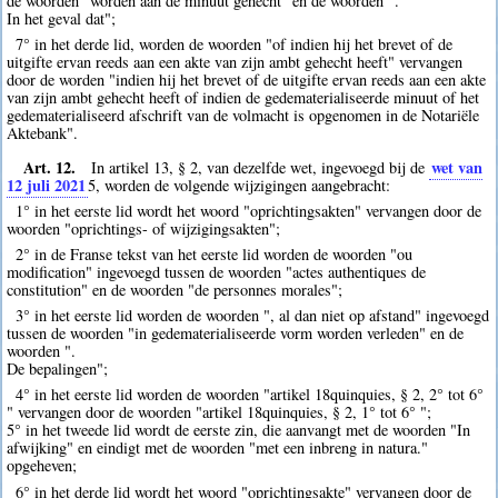
de woorden "worden aan de minuut gehecht" en de woorden ".
In het geval dat";
7° in het derde lid, worden de woorden "of indien hij het brevet of de
uitgifte ervan reeds aan een akte van zijn ambt gehecht heeft" vervangen
door de worden "indien hij het brevet of de uitgifte ervan reeds aan een akte
van zijn ambt gehecht heeft of indien de gedematerialiseerde minuut of het
gedematerialiseerd afschrift van de volmacht is opgenomen in de Notariële
Aktebank".
Art. 12.
wet van
In artikel 13, § 2, van dezelfde wet, ingevoegd bij de
12 juli 2021
5
, worden de volgende wijzigingen aangebracht:
1° in het eerste lid wordt het woord "oprichtingsakten" vervangen door de
woorden "oprichtings- of wijzigingsakten";
2° in de Franse tekst van het eerste lid worden de woorden "ou
modification" ingevoegd tussen de woorden "actes authentiques de
constitution" en de woorden "de personnes morales";
3° in het eerste lid worden de woorden ", al dan niet op afstand" ingevoegd
tussen de woorden "in gedematerialiseerde vorm worden verleden" en de
woorden ".
De bepalingen";
4° in het eerste lid worden de woorden "artikel 18quinquies, § 2, 2° tot 6°
" vervangen door de woorden "artikel 18quinquies, § 2, 1° tot 6° ";
5° in het tweede lid wordt de eerste zin, die aanvangt met de woorden "In
afwijking" en eindigt met de woorden "met een inbreng in natura."
opgeheven;
6° in het derde lid wordt het woord "oprichtingsakte" vervangen door de