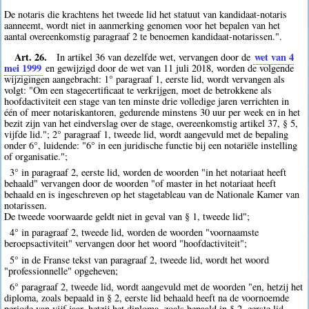
De notaris die krachtens het tweede lid het statuut van kandidaat-notaris
aanneemt, wordt niet in aanmerking genomen voor het bepalen van het
aantal overeenkomstig paragraaf 2 te benoemen kandidaat-notarissen.".
Art. 26.
wet van 4
In artikel 36 van dezelfde wet, vervangen door de
mei 1999
en gewijzigd door de wet van 11 juli 2018, worden de volgende
wijzigingen aangebracht: 1° paragraaf 1, eerste lid, wordt vervangen als
volgt: "Om een stagecertificaat te verkrijgen, moet de betrokkene als
hoofdactiviteit een stage van ten minste drie volledige jaren verrichten in
één of meer notariskantoren, gedurende minstens 30 uur per week en in het
bezit zijn van het eindverslag over de stage, overeenkomstig artikel 37, § 5,
vijfde lid."; 2° paragraaf 1, tweede lid, wordt aangevuld met de bepaling
onder 6°, luidende: "6° in een juridische functie bij een notariële instelling
of organisatie.";
3° in paragraaf 2, eerste lid, worden de woorden "in het notariaat heeft
behaald" vervangen door de woorden "of master in het notariaat heeft
behaald en is ingeschreven op het stagetableau van de Nationale Kamer van
notarissen.
De tweede voorwaarde geldt niet in geval van § 1, tweede lid";
4° in paragraaf 2, tweede lid, worden de woorden "voornaamste
beroepsactiviteit" vervangen door het woord "hoofdactiviteit";
5° in de Franse tekst van paragraaf 2, tweede lid, wordt het woord
"professionnelle" opgeheven;
6° paragraaf 2, tweede lid, wordt aangevuld met de woorden "en, hetzij het
diploma, zoals bepaald in § 2, eerste lid behaald heeft na de voornoemde
periode van vijf jaar, hetzij het diploma, zoals bepaald in § 2, eerste lid,