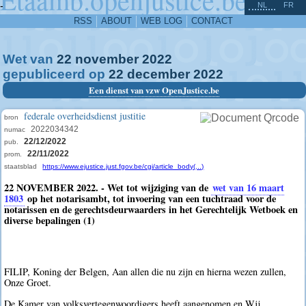
^
-
NL
FR
RSS
ABOUT
WEB LOG
CONTACT
Wet van
22
november
2022
gepubliceerd op
22
december
2022
Een dienst van vzw OpenJustice.be
federale overheidsdienst justitie
bron
2022034342
numac
22/12/2022
pub.
22/11/2022
prom.
staatsblad
https://www.ejustice.just.fgov.be/cgi/article_body(...)
22 NOVEMBER 2022. - Wet tot wijziging van de
wet van 16 maart
1803
op het notarisambt, tot invoering van een tuchtraad voor de
notarissen en de gerechtsdeurwaarders in het Gerechtelijk Wetboek en
diverse bepalingen (1)
FILIP, Koning der Belgen, Aan allen die nu zijn en hierna wezen zullen,
Onze Groet.
De Kamer van volksvertegenwoordigers heeft aangenomen en Wij