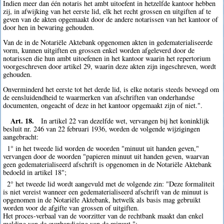
Indien meer dan één notaris het ambt uitoefent in hetzelfde kantoor hebben
zij, in afwijking van het eerste lid, elk het recht grossen en uitgiften af te
geven van de akten opgemaakt door de andere notarissen van het kantoor of
door hen in bewaring gehouden.
Van de in de Notariële Aktebank opgenomen akten in gedematerialiseerde
vorm, kunnen uitgiften en grossen enkel worden afgeleverd door de
notarissen die hun ambt uitoefenen in het kantoor waarin het repertorium
voorgeschreven door artikel 29, waarin deze akten zijn ingeschreven, wordt
gehouden.
Onverminderd het eerste tot het derde lid, is elke notaris steeds bevoegd om
de eensluidendheid te waarmerken van afschriften van onderhandse
documenten, ongeacht of deze in het kantoor opgemaakt zijn of niet.".
Art. 18.
In artikel 22 van dezelfde wet, vervangen bij het koninklijk
besluit nr. 246 van 22 februari 1936, worden de volgende wijzigingen
aangebracht:
1° in het tweede lid worden de woorden "minuut uit handen geven,"
vervangen door de woorden "papieren minuut uit handen geven, waarvan
geen gedematerialiseerd afschrift is opgenomen in de Notariële Aktebank
bedoeld in artikel 18";
2° het tweede lid wordt aangevuld met de volgende zin: "Deze formaliteit
is niet vereist wanneer een gedematerialiseerd afschrift van de minuut is
opgenomen in de Notariële Aktebank, hetwelk als basis mag gebruikt
worden voor de afgifte van grossen of uitgiften.
Het proces-verbaal van de voorzitter van de rechtbank maakt dan enkel
melding van de overhandiging van de minuut.";