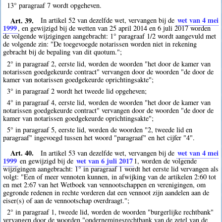
13° paragraaf 7 wordt opgeheven.
Art. 39.
wet van 4 mei
In artikel 52 van dezelfde wet, vervangen bij de
1999
, en gewijzigd bij de wetten van 25 april 2014 en 6 juli 2017 worden
de volgende wijzigingen aangebracht: 1° paragraaf 1/2 wordt aangevuld met
de volgende zin: "De toegevoegde notarissen worden niet in rekening
gebracht bij de bepaling van dit quotum.";
2° in paragraaf 2, eerste lid, worden de woorden "het door de kamer van
notarissen goedgekeurde contract" vervangen door de woorden "de door de
kamer van notarissen goedgekeurde oprichtingsakte";
3° in paragraaf 2 wordt het tweede lid opgeheven;
4° in paragraaf 4, eerste lid, worden de woorden "het door de kamer van
notarissen goedgekeurde contract" vervangen door de woorden "de door de
kamer van notarissen goedgekeurde oprichtingsakte";
5° in paragraaf 5, eerste lid, worden de woorden "2, tweede lid en
paragraaf" ingevoegd tussen het woord "paragraaf" en het cijfer "4".
Art. 40.
wet van 4 mei
In artikel 53 van dezelfde wet, vervangen bij de
1999
wet van 6 juli 2017
en gewijzigd bij de
1
, worden de volgende
wijzigingen aangebracht: 1° in paragraaf 1 wordt het eerste lid vervangen als
volgt: "Een of meer vennoten kunnen, in afwijking van de artikelen 2:60 tot
en met 2:67 van het Wetboek van vennootschappen en verenigingen, om
gegronde redenen in rechte vorderen dat een vennoot zijn aandelen aan de
eiser(s) of aan de vennootschap overdraagt.";
2° in paragraaf 1, tweede lid, worden de woorden "burgerlijke rechtbank"
vervangen door de woorden "ondernemingsrechtbank van de zetel van de