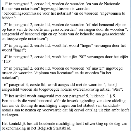
1° in paragraaf 2, eerste lid, worden de woorden "en van de Nationale
Kamer van notarissen" ingevoegd tussen de woorden
"benoemingscommissie voor het notariaat" en de woorden "ingewonnen te
hebben";
2° in paragraaf 2, eerste lid, worden de woorden "of niet benoemd zijn en
op basis van de behoefte aan geassocieerden" vervangen door de woorden ",
aangesteld of benoemd zijn en op basis van de behoefte aan geassocieerde
en toegevoegde notarissen";
3° in paragraaf 2, eerste lid, wordt het woord "hoger" vervangen door het
woord "lager";
4° in paragraaf 2, eerste lid, wordt het cijfer "90" vervangen door het cijfer
"120";
5° in paragraaf 2, eerste lid, worden de woorden "of master" ingevoegd
tussen de woorden "diploma van licentiaat" en de woorden "in het
notariaat";
6° paragraaf 4, eerste lid, wordt aangevuld met de woorden ", hetzij
aangesteld worden als toegevoegde notaris overeenkomstig artikel 49ter";
7° het artikel wordt aangevuld met een paragraaf 5, luidende: " § 5.
Een notaris die werd benoemd vóór de inwerkingtreding van deze afdeling
kan aan de Koning de machtiging vragen om het statuut van kandidaat-
notaris aan te nemen op voorwaarde dat hij eervol ontslag uit zijn ambt heeft
verkregen.
Het koninklijk besluit houdende machtiging heeft uitwerking op de dag van
bekendmaking in het Belgisch Staatsblad.