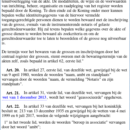
tenuitvoerlegging van de akte. De modaliteiten, de wijze en de voorwaarden
van inrichting, beheer, organisatie en raadpleging van het register worden
bepaald door de Koning. Te dien einde zal de Koning onder meer kunnen
bepalen welke identiteitsgegevens van de hiervoor vermelde
toegangsgerechtigde personen dienen te worden bewaard met de inschrijving
van de grosse, evenals van de instrumenterende notaris of gelaste
gerechtsdeurwaarder. Hij zal tevens bepalen welke gegevens over de akte of
grosse dienen te worden bewaard als zoekcriteria en om de
gerechtsdeurwaarder toe te laten te beoordelen of de grosse nog uitvoerbaar
is.
De termijn voor het bewaren van de grossen en inschrijvingen door het
centraal register der grossen, stemt overeen met de bewaringstermijn van de
akten zelf, zoals bepaald in artikel 62, eerste lid."
Art. 20.
In artikel 27, eerste lid, van dezelfde wet, gewijzigd bij de wet
van 9 april 1980, worden de woorden "naam, ambt en standplaats"
vervangen door de woorden "naam, de vermelding "Notaris" en zijn
standplaats".
Art. 21.
In artikel 31, vierde lid, van dezelfde wet, vervangen bij de
wet van 1 december 2013
, wordt het woord "geassocieerde" opgeheven.
Art. 22.
In artikel 33 van dezelfde wet, vervangen bij het koninklijk
besluit nr. 213 van 13 december 1935 en gewijzigd bij de wetten van 4 mei
1999 en 6 juli 2017, worden de volgende wijzigingen aangebracht:
1° in het tweede lid, worden de woorden "beroep in associatie" vervangen
door het woord "ambt";