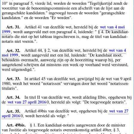
10° in paragraaf 5, vierde lid, worden de woorden "Tegelijkertijd zendt de
voorzitter van de benoemingscommissie een afschrift van de lijst aan de
gerangschikte kandidaten." ingevoegd tussen de woorden "gerangschikte
kandidaten." en de woorden "Er worden".
Art. 31.
wet van 4 mei
Artikel 41 van dezelfde wet, hersteld bij de
1999
, wordt aangevuld met een paragraaf 4, luidende: " § 4. De kandidaat-
notaris die niet op het tableau ingeschreven is, mag de titel van kandidaat-
notaris niet voeren.".
Art. 32.
wet van 4
Artikel 44, § 2, van dezelfde wet, hersteld bij de
mei 1999
, wordt aangevuld met een lid, luidende: "De kandidaat moet,
behoudens overmacht, aanwezig zijn op de hoorzitting waarop hij, per
aangetekend schrijven dat minstens een week op voorhand werd verstuurd,
werd uitgenodigd.".
Art. 33.
In artikel 45 van dezelfde wet, gewijzigd bij de wet van 9 april
1980, wordt het woord "notarissen" vervangen door het woord "notarissen-
titularis".
Art. 34.
In titel II van dezelfde wet, wordt afdeling IIbis, opgeheven bij
wet van 27 april 2016
de
0
, hersteld als volgt: "De toegevoegde notaris".
Art. 35.
wet van 27
Artikel 49bis van dezelfde wet, opgeheven bij de
april 2016
0
, wordt hersteld als volgt: "
Art. 49bis.
§ 1. Een kandidaat-notaris aangewezen door de minister
van Justitie als toegevoegde notaris overeenkomstig artikel 49ter, § 3,