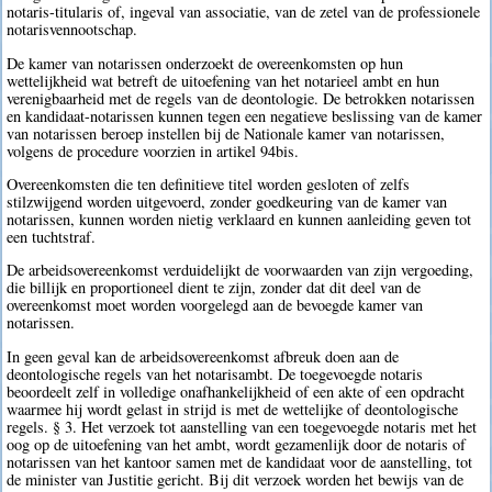
notaris-titularis of, ingeval van associatie, van de zetel van de professionele
notarisvennootschap.
De kamer van notarissen onderzoekt de overeenkomsten op hun
wettelijkheid wat betreft de uitoefening van het notarieel ambt en hun
verenigbaarheid met de regels van de deontologie. De betrokken notarissen
en kandidaat-notarissen kunnen tegen een negatieve beslissing van de kamer
van notarissen beroep instellen bij de Nationale kamer van notarissen,
volgens de procedure voorzien in artikel 94bis.
Overeenkomsten die ten definitieve titel worden gesloten of zelfs
stilzwijgend worden uitgevoerd, zonder goedkeuring van de kamer van
notarissen, kunnen worden nietig verklaard en kunnen aanleiding geven tot
een tuchtstraf.
De arbeidsovereenkomst verduidelijkt de voorwaarden van zijn vergoeding,
die billijk en proportioneel dient te zijn, zonder dat dit deel van de
overeenkomst moet worden voorgelegd aan de bevoegde kamer van
notarissen.
In geen geval kan de arbeidsovereenkomst afbreuk doen aan de
deontologische regels van het notarisambt. De toegevoegde notaris
beoordeelt zelf in volledige onafhankelijkheid of een akte of een opdracht
waarmee hij wordt gelast in strijd is met de wettelijke of deontologische
regels. § 3. Het verzoek tot aanstelling van een toegevoegde notaris met het
oog op de uitoefening van het ambt, wordt gezamenlijk door de notaris of
notarissen van het kantoor samen met de kandidaat voor de aanstelling, tot
de minister van Justitie gericht. Bij dit verzoek worden het bewijs van de