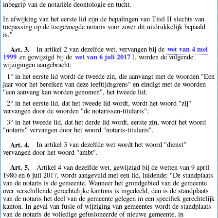
inbegrip van de notariële deontologie en tucht.
In afwijking van het eerste lid zijn de bepalingen van Titel II slechts van
toepassing op de toegevoegde notaris voor zover dit uitdrukkelijk bepaald
is."
Art. 3.
wet van 4 mei
In artikel 2 van dezelfde wet, vervangen bij de
1999
wet van 6 juli 2017
en gewijzigd bij de
1
, worden de volgende
wijzigingen aangebracht:
1° in het eerste lid wordt de tweede zin, die aanvangt met de woorden "Een
jaar voor het bereiken van deze leeftijdsgrens" en eindigt met de woorden
"een aanvang kan worden genomen", het tweede lid;
2° in het eerste lid, dat het tweede lid wordt, wordt het woord "zij"
vervangen door de woorden "de notarissen-titularis";
3° in het tweede lid, dat het derde lid wordt, eerste zin, wordt het woord
"notaris" vervangen door het woord "notaris-titularis".
Art. 4.
In artikel 3 van dezelfde wet wordt het woord "dienst"
vervangen door het woord "ambt".
Art. 5.
Artikel 4 van dezelfde wet, gewijzigd bij de wetten van 9 april
1980 en 6 juli 2017, wordt aangevuld met een lid, luidende: "De standplaats
van de notaris is de gemeente. Wanneer het grondgebied van de gemeente
over verschillende gerechtelijke kantons is ingedeeld, dan is de standplaats
van de notaris het deel van de gemeente gelegen in een specifiek gerechtelijk
kanton. In geval van fusie of wijziging van gemeentes wordt de standplaats
van de notaris de volledige gefusioneerde of nieuwe gemeente, in