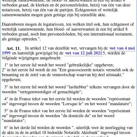
verboden graad, de klerken en de personeelsleden, hetzij van één van deze
notarissen, hetzij van één van de partijen. Echtgenoten of wettelijk
samenwonenden mogen geen getuige zijn bij eenzelfde akte.
Daarenboven mogen de legatarissen, ten welken titel ook, hun echtgenoot of
wettelijk samenwonende, hun bloed- of aanverwanten in een bij artikel 8
verboden graad, noch hun personeelsleden, bij een internationaal testament,
als getuige optreden.".
Art. 11.
wet van 4 mei
In artikel 12 van dezelfde wet, vervangen bij de
1999
wet van 12 juli 2021
en laatstelijk gewijzigd bij de
5
, worden de
volgende wijzigingen aangebracht:
1° in het eerste lid wordt het woord "gebruikelijke" opgeheven;
2° in het eerste lid wordt de zin "Een geassocieerde notaris vermeldt ook de
benaming en de zetel van de vennootschap waarvan hij deel uitmaakt."
opgeheven;
3° in het eerste lid wordt het woord "lasthebber" telkens vervangen door de
woorden "vertegenwoordiger of gemachtigde";
4° in de Franse tekst van het eerste lid worden de woorden "représentant
ou" ingevoegd tussen de woorden "Lorsque le" en het woord "mandataire";
5° in de Franse tekst van het eerste lid worden de woorden "représentant
ou" ingevoegd tussen de woorden "du domicile du" en het woord
"mandataire";
6° in het derde lid worden de woorden ", uiterlijk voor de neerlegging van
de akte in de in artikel 18 bedoelde Notariële Aktebank" ingevoegd tussen