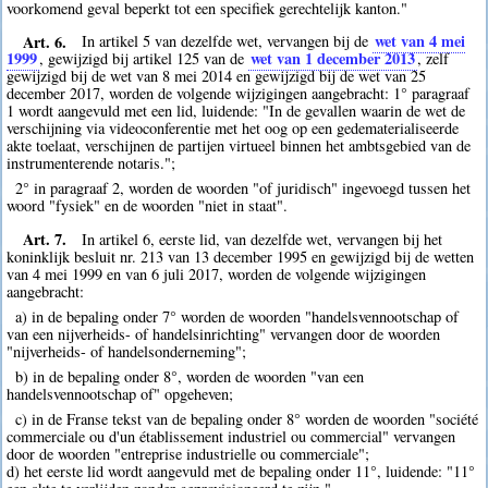
voorkomend geval beperkt tot een specifiek gerechtelijk kanton."
Art. 6.
wet van 4 mei
In artikel 5 van dezelfde wet, vervangen bij de
1999
wet van 1 december 2013
, gewijzigd bij artikel 125 van de
, zelf
gewijzigd bij de wet van 8 mei 2014 en gewijzigd bij de wet van 25
december 2017, worden de volgende wijzigingen aangebracht: 1° paragraaf
1 wordt aangevuld met een lid, luidende: "In de gevallen waarin de wet de
verschijning via videoconferentie met het oog op een gedematerialiseerde
akte toelaat, verschijnen de partijen virtueel binnen het ambtsgebied van de
instrumenterende notaris.";
2° in paragraaf 2, worden de woorden "of juridisch" ingevoegd tussen het
woord "fysiek" en de woorden "niet in staat".
Art. 7.
In artikel 6, eerste lid, van dezelfde wet, vervangen bij het
koninklijk besluit nr. 213 van 13 december 1995 en gewijzigd bij de wetten
van 4 mei 1999 en van 6 juli 2017, worden de volgende wijzigingen
aangebracht:
a) in de bepaling onder 7° worden de woorden "handelsvennootschap of
van een nijverheids- of handelsinrichting" vervangen door de woorden
"nijverheids- of handelsonderneming";
b) in de bepaling onder 8°, worden de woorden "van een
handelsvennootschap of" opgeheven;
c) in de Franse tekst van de bepaling onder 8° worden de woorden "société
commerciale ou d'un établissement industriel ou commercial" vervangen
door de woorden "entreprise industrielle ou commerciale";
d) het eerste lid wordt aangevuld met de bepaling onder 11°, luidende: "11°