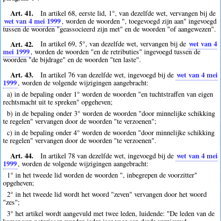
Art. 41.
In artikel 68, eerste lid, 1°, van dezelfde wet, vervangen bij de
wet van 4 mei 1999
, worden de woorden ", toegevoegd zijn aan" ingevoegd
tussen de woorden "geassocieerd zijn met" en de woorden "of aangewezen".
Art. 42.
wet van 4
In artikel 69, 5°, van dezelfde wet, vervangen bij de
mei 1999
, worden de woorden "en de retributies" ingevoegd tussen de
woorden "de bijdrage" en de woorden "ten laste".
Art. 43.
wet van 4 mei
In artikel 76 van dezelfde wet, ingevoegd bij de
1999
, worden de volgende wijzigingen aangebracht:
a) in de bepaling onder 1° worden de woorden "en tuchtstraffen van eigen
rechtsmacht uit te spreken" opgeheven;
b) in de bepaling onder 3° worden de woorden "door minnelijke schikking
te regelen" vervangen door de woorden "te verzoenen";
c) in de bepaling onder 4° worden de woorden "door minnelijke schikking
te regelen" vervangen door de woorden "te verzoenen".
Art. 44.
wet van 4 mei
In artikel 78 van dezelfde wet, ingevoegd bij de
1999
, worden de volgende wijzigingen aangebracht:
1° in het tweede lid worden de woorden ", inbegrepen de voorzitter"
opgeheven;
2° in het tweede lid wordt het woord "zeven" vervangen door het woord
"zes";
3° het artikel wordt aangevuld met twee leden, luidende: "De leden van de