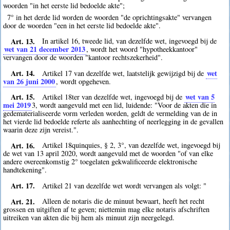
woorden "in het eerste lid bedoelde akte";
7° in het derde lid worden de woorden "de oprichtingsakte" vervangen
door de woorden "een in het eerste lid bedoelde akte".
Art. 13.
In artikel 16, tweede lid, van dezelfde wet, ingevoegd bij de
wet van 21 december 2013
, wordt het woord "hypotheekkantoor"
vervangen door de woorden "kantoor rechtszekerheid".
Art. 14.
wet
Artikel 17 van dezelfde wet, laatstelijk gewijzigd bij de
van 26 juni 2000
, wordt opgeheven.
Art. 15.
wet van 5
Artikel 18ter van dezelfde wet, ingevoegd bij de
mei 2019
3
, wordt aangevuld met een lid, luidende: "Voor de akten die in
gedematerialiseerde vorm verleden worden, geldt de vermelding van de in
het vierde lid bedoelde referte als aanhechting of neerlegging in de gevallen
waarin deze zijn vereist.".
Art. 16.
Artikel 18quinquies, § 2, 3°, van dezelfde wet, ingevoegd bij
de wet van 13 april 2020, wordt aangevuld met de woorden "of van elke
andere overeenkomstig 2° toegelaten gekwalificeerde elektronische
handtekening".
Art. 17.
Artikel 21 van dezelfde wet wordt vervangen als volgt: "
Art. 21.
Alleen de notaris die de minuut bewaart, heeft het recht
grossen en uitgiften af te geven; niettemin mag elke notaris afschriften
uitreiken van akten die bij hem als minuut zijn neergelegd.