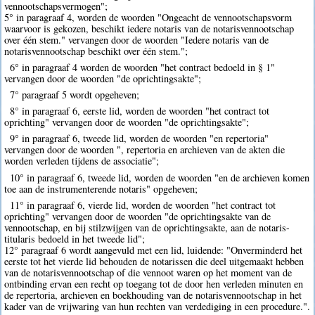
vennootschapsvermogen";
5° in paragraaf 4, worden de woorden "Ongeacht de vennootschapsvorm
waarvoor is gekozen, beschikt iedere notaris van de notarisvennootschap
over één stem." vervangen door de woorden "Iedere notaris van de
notarisvennootschap beschikt over één stem.";
6° in paragraaf 4 worden de woorden "het contract bedoeld in § 1"
vervangen door de woorden "de oprichtingsakte";
7° paragraaf 5 wordt opgeheven;
8° in paragraaf 6, eerste lid, worden de woorden "het contract tot
oprichting" vervangen door de woorden "de oprichtingsakte";
9° in paragraaf 6, tweede lid, worden de woorden "en repertoria"
vervangen door de woorden ", repertoria en archieven van de akten die
worden verleden tijdens de associatie";
10° in paragraaf 6, tweede lid, worden de woorden "en de archieven komen
toe aan de instrumenterende notaris" opgeheven;
11° in paragraaf 6, vierde lid, worden de woorden "het contract tot
oprichting" vervangen door de woorden "de oprichtingsakte van de
vennootschap, en bij stilzwijgen van de oprichtingsakte, aan de notaris-
titularis bedoeld in het tweede lid";
12° paragraaf 6 wordt aangevuld met een lid, luidende: "Onverminderd het
eerste tot het vierde lid behouden de notarissen die deel uitgemaakt hebben
van de notarisvennootschap of die vennoot waren op het moment van de
ontbinding ervan een recht op toegang tot de door hen verleden minuten en
de repertoria, archieven en boekhouding van de notarisvennootschap in het
kader van de vrijwaring van hun rechten van verdediging in een procedure.".