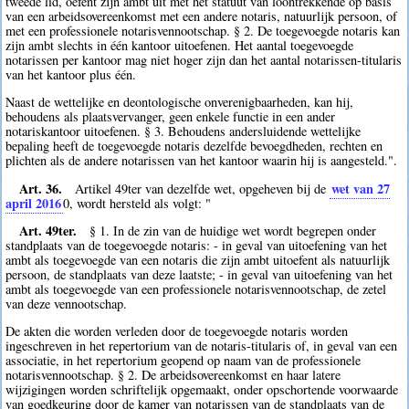
tweede lid, oefent zijn ambt uit met het statuut van loontrekkende op basis
van een arbeidsovereenkomst met een andere notaris, natuurlijk persoon, of
met een professionele notarisvennootschap. § 2. De toegevoegde notaris kan
zijn ambt slechts in één kantoor uitoefenen. Het aantal toegevoegde
notarissen per kantoor mag niet hoger zijn dan het aantal notarissen-titularis
van het kantoor plus één.
Naast de wettelijke en deontologische onverenigbaarheden, kan hij,
behoudens als plaatsvervanger, geen enkele functie in een ander
notariskantoor uitoefenen. § 3. Behoudens andersluidende wettelijke
bepaling heeft de toegevoegde notaris dezelfde bevoegdheden, rechten en
plichten als de andere notarissen van het kantoor waarin hij is aangesteld.".
Art. 36.
wet van 27
Artikel 49ter van dezelfde wet, opgeheven bij de
april 2016
0
, wordt hersteld als volgt: "
Art. 49ter.
§ 1. In de zin van de huidige wet wordt begrepen onder
standplaats van de toegevoegde notaris: - in geval van uitoefening van het
ambt als toegevoegde van een notaris die zijn ambt uitoefent als natuurlijk
persoon, de standplaats van deze laatste; - in geval van uitoefening van het
ambt als toegevoegde van een professionele notarisvennootschap, de zetel
van deze vennootschap.
De akten die worden verleden door de toegevoegde notaris worden
ingeschreven in het repertorium van de notaris-titularis of, in geval van een
associatie, in het repertorium geopend op naam van de professionele
notarisvennootschap. § 2. De arbeidsovereenkomst en haar latere
wijzigingen worden schriftelijk opgemaakt, onder opschortende voorwaarde
van goedkeuring door de kamer van notarissen van de standplaats van de