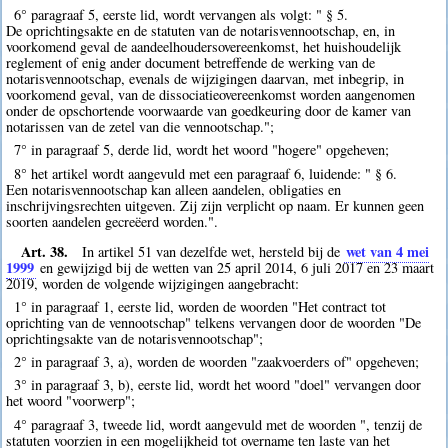
6° paragraaf 5, eerste lid, wordt vervangen als volgt: " § 5.
De oprichtingsakte en de statuten van de notarisvennootschap, en, in
voorkomend geval de aandeelhoudersovereenkomst, het huishoudelijk
reglement of enig ander document betreffende de werking van de
notarisvennootschap, evenals de wijzigingen daarvan, met inbegrip, in
voorkomend geval, van de dissociatieovereenkomst worden aangenomen
onder de opschortende voorwaarde van goedkeuring door de kamer van
notarissen van de zetel van die vennootschap.";
7° in paragraaf 5, derde lid, wordt het woord "hogere" opgeheven;
8° het artikel wordt aangevuld met een paragraaf 6, luidende: " § 6.
Een notarisvennootschap kan alleen aandelen, obligaties en
inschrijvingsrechten uitgeven. Zij zijn verplicht op naam. Er kunnen geen
soorten aandelen gecreëerd worden.".
Art. 38.
wet van 4 mei
In artikel 51 van dezelfde wet, hersteld bij de
1999
en gewijzigd bij de wetten van 25 april 2014, 6 juli 2017 en 23 maart
2019, worden de volgende wijzigingen aangebracht:
1° in paragraaf 1, eerste lid, worden de woorden "Het contract tot
oprichting van de vennootschap" telkens vervangen door de woorden "De
oprichtingsakte van de notarisvennootschap";
2° in paragraaf 3, a), worden de woorden "zaakvoerders of" opgeheven;
3° in paragraaf 3, b), eerste lid, wordt het woord "doel" vervangen door
het woord "voorwerp";
4° paragraaf 3, tweede lid, wordt aangevuld met de woorden ", tenzij de
statuten voorzien in een mogelijkheid tot overname ten laste van het