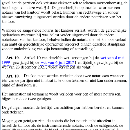
geval het de partijen ook vrijstaat elektronisch te tekenen overeenkomstig de
bepalingen van deze wet. § 4. De gerechtelijke opdrachten waarmee een
notaris van het kantoor wordt belast, kunnen van rechtswege en zonder
nieuwe aanwijzing, uitgevoerd worden door de andere notarissen van het
kantoor.
Wanneer de aangestelde notaris het kantoor verlaat, worden de gerechtelijke
opdrachten waarmee hij was belast verder uitgevoerd door de andere
notarissen van het kantoor, behalve indien de notaris die het kantoor verlaat
zijn ambt en gerechtelijke opdrachten verderzet binnen dezelfde standplaats
zonder onderbreking van zijn benoeming of aanstelling.".
Art. 10.
wet van 4 mei
Artikel 10 van dezelfde wet, vervangen bij de
1999
wet van 6 juli 2017
, gewijzigd bij de
1
en tijdelijk gewijzigd bij de
wet van 23 december 2021, wordt vervangen als volgt: "
Art. 10.
De akte moet worden verleden door twee notarissen wanneer
één van de partijen niet in staat is te ondertekenen of niet kan ondertekenen,
blind of doofstom is.
Het internationaal testament wordt verleden voor een of meer notarissen,
bijgestaan door twee getuigen.
De getuigen moeten de leeftijd van achttien jaar hebben bereikt en kunnen
ondertekenen.
Mogen geen getuigen zijn, de notaris die het notarisambt uitoefent in
hetzelfde kantoor als de instrumenterende notaris, noch de echtgenoot, de
wettelijk samenwonende, de bloed- of aanverwanten in een bij artikel 8