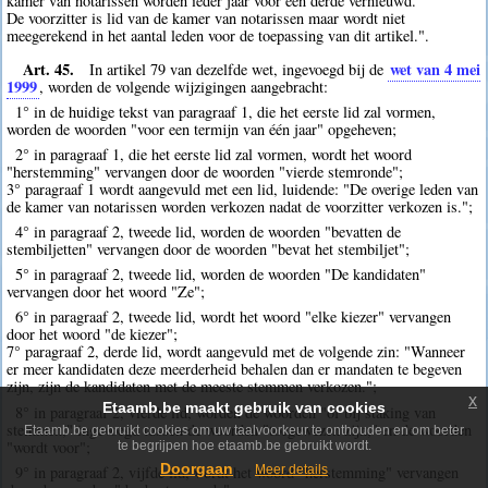
kamer van notarissen worden ieder jaar voor een derde vernieuwd.
De voorzitter is lid van de kamer van notarissen maar wordt niet
meegerekend in het aantal leden voor de toepassing van dit artikel.".
Art. 45.
wet van 4 mei
In artikel 79 van dezelfde wet, ingevoegd bij de
1999
, worden de volgende wijzigingen aangebracht:
1° in de huidige tekst van paragraaf 1, die het eerste lid zal vormen,
worden de woorden "voor een termijn van één jaar" opgeheven;
2° in paragraaf 1, die het eerste lid zal vormen, wordt het woord
"herstemming" vervangen door de woorden "vierde stemronde";
3° paragraaf 1 wordt aangevuld met een lid, luidende: "De overige leden van
de kamer van notarissen worden verkozen nadat de voorzitter verkozen is.";
4° in paragraaf 2, tweede lid, worden de woorden "bevatten de
stembiljetten" vervangen door de woorden "bevat het stembiljet";
5° in paragraaf 2, tweede lid, worden de woorden "De kandidaten"
vervangen door het woord "Ze";
6° in paragraaf 2, tweede lid, wordt het woord "elke kiezer" vervangen
door het woord "de kiezer";
7° paragraaf 2, derde lid, wordt aangevuld met de volgende zin: "Wanneer
er meer kandidaten deze meerderheid behalen dan er mandaten te begeven
zijn, zijn de kandidaten met de meeste stemmen verkozen.";
x
Etaamb.be maakt gebruik van cookies
8° in paragraaf 2, vierde lid, worden de woorden "of bij staking van
stemmen," ingevoegd tussen de woorden "toegewezen zijn," en de woorden
Etaamb.be gebruikt cookies om uw taalvoorkeur te onthouden en om beter
"wordt voor";
te begrijpen hoe etaamb.be gebruikt wordt.
Doorgaan
9° in paragraaf 2, vijfde lid, wordt het woord "herstemming" vervangen
Meer details