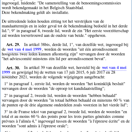
ingevoegd, luidende: "De samenstelling van de benoemingscommissies
wordt bekendgemaakt in het Belgisch Staatsblad.
Deze bekendmaking geldt als installatie.
De uittredende leden houden zitting tot het verstrijken van de
mandaattermijn en in ieder geval tot de bekendmaking bedoeld in het derde
lid."; 9° in paragraaf 8, tweede lid, wordt de zin "Het eerste voorzitterschap
zal worden toevertrouwd aan de oudste van beide." opgeheven.
Art. 29.
In artikel 38bis, derde lid, 1°, van dezelfde wet, ingevoegd bij
wet van 4 mei 1999
de
, worden de woorden "uit één arrondissement
hoogstens twee leden kunnen afkomstig zijn" vervangen door de woorden
"het adviescomité minstens één lid per arrondissement bevat".
Art. 30.
wet van 4 mei
In artikel 39 van dezelfde wet, hersteld bij de
1999
en gewijzigd bij de wetten van 17 juli 2015, 6 juli 2017 en 28
november 2021, worden de volgende wijzigingen aangebracht:
1° in paragraaf 1, eerste lid, worden de woorden "het koninklijk besluit"
vervangen door de woorden "de oproep tot kandidaatstelling";
2° in paragraaf 2, tweede lid, worden de woorden "hebben behaald"
vervangen door de woorden "in totaal hebben behaald en minstens 60 % van
de punten op de drie algemene onderdelen zoals voorzien in het vierde lid";
3° in de Franse tekst van paragraaf 2, tweede lid, worden de woorden "en
total et au moins 60 % des points pour les trois parties générales comme
prévues à l'alinéa 4," ingevoegd tussen de woorden "à l'épreuve écrite" en de
woorden "sont admis à l'épreuve orale";