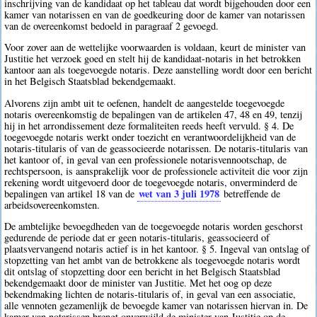
inschrijving van de kandidaat op het tableau dat wordt bijgehouden door een
kamer van notarissen en van de goedkeuring door de kamer van notarissen
van de overeenkomst bedoeld in paragraaf 2 gevoegd.
Voor zover aan de wettelijke voorwaarden is voldaan, keurt de minister van
Justitie het verzoek goed en stelt hij de kandidaat-notaris in het betrokken
kantoor aan als toegevoegde notaris. Deze aanstelling wordt door een bericht
in het Belgisch Staatsblad bekendgemaakt.
Alvorens zijn ambt uit te oefenen, handelt de aangestelde toegevoegde
notaris overeenkomstig de bepalingen van de artikelen 47, 48 en 49, tenzij
hij in het arrondissement deze formaliteiten reeds heeft vervuld. § 4. De
toegevoegde notaris werkt onder toezicht en verantwoordelijkheid van de
notaris-titularis of van de geassocieerde notarissen. De notaris-titularis van
het kantoor of, in geval van een professionele notarisvennootschap, de
rechtspersoon, is aansprakelijk voor de professionele activiteit die voor zijn
rekening wordt uitgevoerd door de toegevoegde notaris, onverminderd de
wet van 3 juli 1978
bepalingen van artikel 18 van de
betreffende de
arbeidsovereenkomsten.
De ambtelijke bevoegdheden van de toegevoegde notaris worden geschorst
gedurende de periode dat er geen notaris-titularis, geassocieerd of
plaatsvervangend notaris actief is in het kantoor. § 5. Ingeval van ontslag of
stopzetting van het ambt van de betrokkene als toegevoegde notaris wordt
dit ontslag of stopzetting door een bericht in het Belgisch Staatsblad
bekendgemaakt door de minister van Justitie. Met het oog op deze
bekendmaking lichten de notaris-titularis of, in geval van een associatie,
alle vennoten gezamenlijk de bevoegde kamer van notarissen hiervan in. De
kamer van notarissen brengt onverwijld de minister van Justitie op de