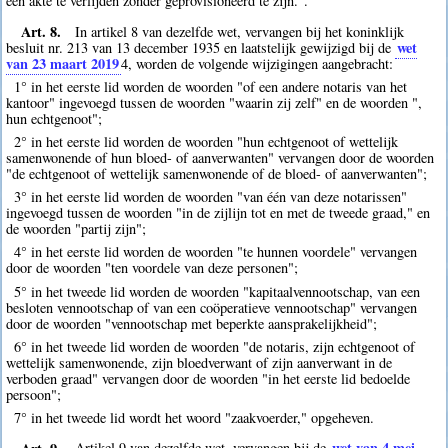
een akte te verlijden zonder geprovisioneerd te zijn.".
Art. 8.
In artikel 8 van dezelfde wet, vervangen bij het koninklijk
wet
besluit nr. 213 van 13 december 1935 en laatstelijk gewijzigd bij de
van 23 maart 2019
4
, worden de volgende wijzigingen aangebracht:
1° in het eerste lid worden de woorden "of een andere notaris van het
kantoor" ingevoegd tussen de woorden "waarin zij zelf" en de woorden ",
hun echtgenoot";
2° in het eerste lid worden de woorden "hun echtgenoot of wettelijk
samenwonende of hun bloed- of aanverwanten" vervangen door de woorden
"de echtgenoot of wettelijk samenwonende of de bloed- of aanverwanten";
3° in het eerste lid worden de woorden "van één van deze notarissen"
ingevoegd tussen de woorden "in de zijlijn tot en met de tweede graad," en
de woorden "partij zijn";
4° in het eerste lid worden de woorden "te hunnen voordele" vervangen
door de woorden "ten voordele van deze personen";
5° in het tweede lid worden de woorden "kapitaalvennootschap, van een
besloten vennootschap of van een coöperatieve vennootschap" vervangen
door de woorden "vennootschap met beperkte aansprakelijkheid";
6° in het tweede lid worden de woorden "de notaris, zijn echtgenoot of
wettelijk samenwonende, zijn bloedverwant of zijn aanverwant in de
verboden graad" vervangen door de woorden "in het eerste lid bedoelde
persoon";
7° in het tweede lid wordt het woord "zaakvoerder," opgeheven.
Art. 9.
wet van 4 mei
Artikel 9 van dezelfde wet, vervangen bij de