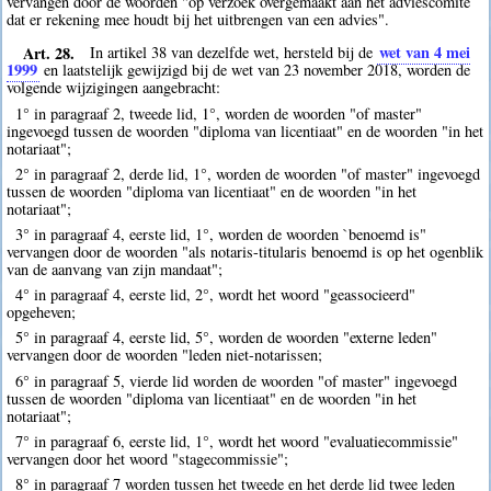
vervangen door de woorden "op verzoek overgemaakt aan het adviescomité
dat er rekening mee houdt bij het uitbrengen van een advies".
Art. 28.
wet van 4 mei
In artikel 38 van dezelfde wet, hersteld bij de
1999
en laatstelijk gewijzigd bij de wet van 23 november 2018, worden de
volgende wijzigingen aangebracht:
1° in paragraaf 2, tweede lid, 1°, worden de woorden "of master"
ingevoegd tussen de woorden "diploma van licentiaat" en de woorden "in het
notariaat";
2° in paragraaf 2, derde lid, 1°, worden de woorden "of master" ingevoegd
tussen de woorden "diploma van licentiaat" en de woorden "in het
notariaat";
3° in paragraaf 4, eerste lid, 1°, worden de woorden `benoemd is"
vervangen door de woorden "als notaris-titularis benoemd is op het ogenblik
van de aanvang van zijn mandaat";
4° in paragraaf 4, eerste lid, 2°, wordt het woord "geassocieerd"
opgeheven;
5° in paragraaf 4, eerste lid, 5°, worden de woorden "externe leden"
vervangen door de woorden "leden niet-notarissen;
6° in paragraaf 5, vierde lid worden de woorden "of master" ingevoegd
tussen de woorden "diploma van licentiaat" en de woorden "in het
notariaat";
7° in paragraaf 6, eerste lid, 1°, wordt het woord "evaluatiecommissie"
vervangen door het woord "stagecommissie";
8° in paragraaf 7 worden tussen het tweede en het derde lid twee leden