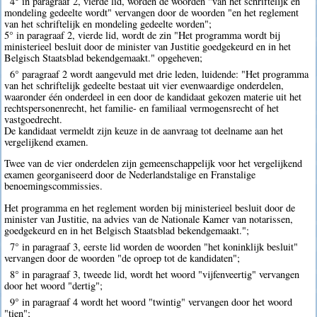
4° in paragraaf 2, vierde lid, worden de woorden "van het schriftelijk en
mondeling gedeelte wordt" vervangen door de woorden "en het reglement
van het schriftelijk en mondeling gedeelte worden";
5° in paragraaf 2, vierde lid, wordt de zin "Het programma wordt bij
ministerieel besluit door de minister van Justitie goedgekeurd en in het
Belgisch Staatsblad bekendgemaakt." opgeheven;
6° paragraaf 2 wordt aangevuld met drie leden, luidende: "Het programma
van het schriftelijk gedeelte bestaat uit vier evenwaardige onderdelen,
waaronder één onderdeel in een door de kandidaat gekozen materie uit het
rechtspersonenrecht, het familie- en familiaal vermogensrecht of het
vastgoedrecht.
De kandidaat vermeldt zijn keuze in de aanvraag tot deelname aan het
vergelijkend examen.
Twee van de vier onderdelen zijn gemeenschappelijk voor het vergelijkend
examen georganiseerd door de Nederlandstalige en Franstalige
benoemingscommissies.
Het programma en het reglement worden bij ministerieel besluit door de
minister van Justitie, na advies van de Nationale Kamer van notarissen,
goedgekeurd en in het Belgisch Staatsblad bekendgemaakt.";
7° in paragraaf 3, eerste lid worden de woorden "het koninklijk besluit"
vervangen door de woorden "de oproep tot de kandidaten";
8° in paragraaf 3, tweede lid, wordt het woord "vijfenveertig" vervangen
door het woord "dertig";
9° in paragraaf 4 wordt het woord "twintig" vervangen door het woord
"tien";