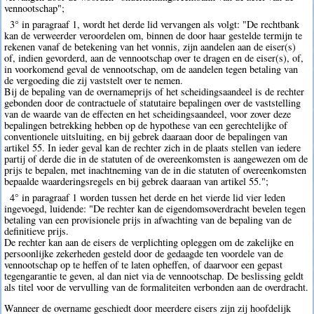
vennootschap";
3° in paragraaf 1, wordt het derde lid vervangen als volgt: "De rechtbank
kan de verweerder veroordelen om, binnen de door haar gestelde termijn te
rekenen vanaf de betekening van het vonnis, zijn aandelen aan de eiser(s)
of, indien gevorderd, aan de vennootschap over te dragen en de eiser(s), of,
in voorkomend geval de vennootschap, om de aandelen tegen betaling van
de vergoeding die zij vaststelt over te nemen.
Bij de bepaling van de overnameprijs of het scheidingsaandeel is de rechter
gebonden door de contractuele of statutaire bepalingen over de vaststelling
van de waarde van de effecten en het scheidingsaandeel, voor zover deze
bepalingen betrekking hebben op de hypothese van een gerechtelijke of
conventionele uitsluiting, en bij gebrek daaraan door de bepalingen van
artikel 55. In ieder geval kan de rechter zich in de plaats stellen van iedere
partij of derde die in de statuten of de overeenkomsten is aangewezen om de
prijs te bepalen, met inachtneming van de in die statuten of overeenkomsten
bepaalde waarderingsregels en bij gebrek daaraan van artikel 55.";
4° in paragraaf 1 worden tussen het derde en het vierde lid vier leden
ingevoegd, luidende: "De rechter kan de eigendomsoverdracht bevelen tegen
betaling van een provisionele prijs in afwachting van de bepaling van de
definitieve prijs.
De rechter kan aan de eisers de verplichting opleggen om de zakelijke en
persoonlijke zekerheden gesteld door de gedaagde ten voordele van de
vennootschap op te heffen of te laten opheffen, of daarvoor een gepast
tegengarantie te geven, al dan niet via de vennootschap. De beslissing geldt
als titel voor de vervulling van de formaliteiten verbonden aan de overdracht.
Wanneer de overname geschiedt door meerdere eisers zijn zij hoofdelijk