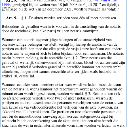
1999
, gewijzigd bij de wetten van 18 juli 2008 en 6 juli 2017 en tijdelijk
gewijzigd bij de wet van 23 december 2021, wordt vervangen als volgt: "
Art. 9.
§ 1. De akten worden verleden voor één of meer notarissen.
Behoudens de gevallen waarin is voorzien in de aanstelling van de notaris
door de rechtbank, kan elke partij vrij een notaris aanwijzen.
Wanneer een notaris tegenstrijdige belangen of de aanwezigheid van
onevenwichtige bedingen vaststelt, vestigt hij hierop de aandacht van de
partijen en deelt hen mee dat elke partij de vrije keuze heeft om een andere
notaris aan te wijzen of zich te laten bijstaan door een raadsman. De notaris
maakt hiervan melding in de notariële akte. § 2. Twee notarissen die
gehuwd of wettelijk samenwonend zijn met elkaar, bloed- of aanverwant zijn
in een bij artikel 8 verboden graad of in hetzelfde kantoor het notarisambt
uitoefenen, mogen niet samen eenzelfde akte verlijden zoals bedoeld in
artikel 10, eerste lid.
Wanneer een akte voor meerdere notarissen wordt verleden, moet de naam
van de notaris in wiens kantoor het repertorium wordt gehouden waarin de
minuut ervan wordt ingeschreven, worden vermeld. § 3. Een akte kan ook
op afstand worden verleden voor twee of meer notarissen, waarbij de
partijen en andere tussenkomende personen verschijnen voor de notaris van
hun keuze en via videoconferentie het verlijden van de akte bijwonen, na
akkoord van alle betrokkenen. De partijen en tussenkomende personen die
niet bij de minuuthouder aanwezig zijn, worden vertegenwoordigd bij
volmacht bij de ondertekening van de akte, tenzij het een akte betreft die
krachtens de wet in gedematerialiseerde vorm mag worden verleden, in welk