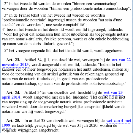
2° in het tweede lid worden de woorden "binnen een vennootschap"
vervangen door de woorden "binnen een professionele notarisvennootschap";
3° in de Franse tekst van het tweede lid worden de woorden
"professionnelle notariale" ingevoegd tussen de woorden "au sein d'une
société" en de woorden ", une seule comptabilité";
4° tussen het tweede en het derde lid wordt een lid ingevoegd, luidende:
"Voor het geval dat notarissen hun ambt uitoefenen als toegevoegde notaris
van een notaris-titularis, fysieke persoon, wordt er één enkele boekhouding
op naam van de notaris-titularis gevoerd.";
5° het vroegere negende lid, dat het tiende lid wordt, wordt opgeheven.
Art. 23.
wet van 22
Artikel 34, § 1, van dezelfde wet, vervangen bij de
november 2013
, wordt aangevuld met een lid, luidende: "Indien in het
kantoor één of meer toegevoegde notarissen het ambt uitoefenen, maken zij
voor de toepassing van dit artikel gebruik van de rekeningen geopend op
naam van de notaris-titularis of, in geval van een professionele
notarisvennootschap, op naam van de professionele notarisvennootschap."
Art. 24.
wet van 25
Artikel 34ter van dezelfde wet, hersteld bij de
april 2014
, wordt aangevuld met een lid, luidende: "Het eerste lid is niet
van toepassing op de toegevoegde notaris wiens professionele activiteit
verzekerd wordt door de verzekering burgerlijke aansprakelijkheid van de
notaris aan wie hij wordt toegevoegd."
Art. 25.
wet van 4 mei
In artikel 35 van dezelfde wet, vervangen bij de
1999
en laatstelijk gewijzigd bij de wet van 31 juli 2020, worden de
volgende wijzigingen aangebracht: