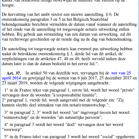
hoogte.
De hervatting van het ambt vereist een nieuwe aanstelling. § 6. De
overeenkomstig paragrafen 3 en 5 in het Belgisch Staatsblad
bekendgemaakte berichten vermelden de datum vanaf wanneer de aanstelling
of het einde van de aanstelling tot toegevoegde notaris uitwerking zullen
hebben. Bij gebrek aan vermelding van een datum van uitwerking, zal dit
van rechtswege geschieden op de tiende dag na de dag van bekendmaking.
De aanstelling tot toegevoegde notaris kan evenwel pas uitwerking hebben
nadat de betrokkene overeenkomstig § 3, derde lid van dit artikel, de
verplichtingen van de artikelen 47, 48 en 49, heeft vervuld indien deze
datum later is dan de datum bedoeld in het eerste lid.".
Art. 37.
wet van 25
In artikel 50 van dezelfde wet, vervangen bij de
april 2014
en gewijzigd bij de wetten van 6 juli 2017, 25 december 2017 en
23 maart 2019, worden de volgende wijzigingen aangebracht:
1° in de Franse tekst van paragraaf 1, eerste lid, wordt het woord "privée"
vervangen door de woorden "à responsabilité limitée";
2° paragraaf 1, vierde lid, wordt aangevuld met de volgende zin: "Zij
kunnen slechts deel uitmaken van één notarisvennootschap.";
3° in paragraaf 2, 3° wordt het woord "en" ingevoegd tussen het woord
"vennootschap" en de woorden "als natuurlijke persoon";
4° in paragraaf 3 wordt het woord "doel" vervangen door het woord
"voorwerp".
5° in de Franse tekst van paragraaf 3 wordt het woord "social" opgeheven;