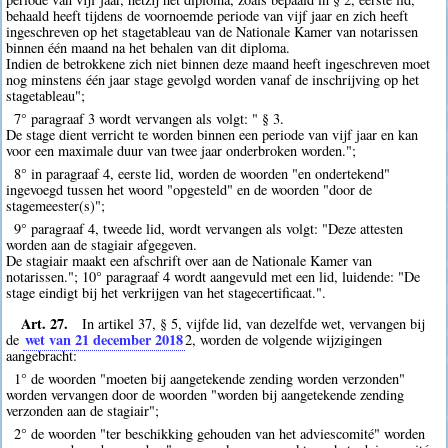
behaald heeft tijdens de voornoemde periode van vijf jaar en zich heeft
ingeschreven op het stagetableau van de Nationale Kamer van notarissen
binnen één maand na het behalen van dit diploma.
Indien de betrokkene zich niet binnen deze maand heeft ingeschreven moet
nog minstens één jaar stage gevolgd worden vanaf de inschrijving op het
stagetableau";
7° paragraaf 3 wordt vervangen als volgt: " § 3.
De stage dient verricht te worden binnen een periode van vijf jaar en kan
voor een maximale duur van twee jaar onderbroken worden.";
8° in paragraaf 4, eerste lid, worden de woorden "en ondertekend"
ingevoegd tussen het woord "opgesteld" en de woorden "door de
stagemeester(s)";
9° paragraaf 4, tweede lid, wordt vervangen als volgt: "Deze attesten
worden aan de stagiair afgegeven.
De stagiair maakt een afschrift over aan de Nationale Kamer van
notarissen."; 10° paragraaf 4 wordt aangevuld met een lid, luidende: "De
stage eindigt bij het verkrijgen van het stagecertificaat.".
Art. 27.
In artikel 37, § 5, vijfde lid, van dezelfde wet, vervangen bij
wet van 21 december 2018
de
2
, worden de volgende wijzigingen
aangebracht:
1° de woorden "moeten bij aangetekende zending worden verzonden"
worden vervangen door de woorden "worden bij aangetekende zending
verzonden aan de stagiair";
2° de woorden "ter beschikking gehouden van het adviescomité" worden