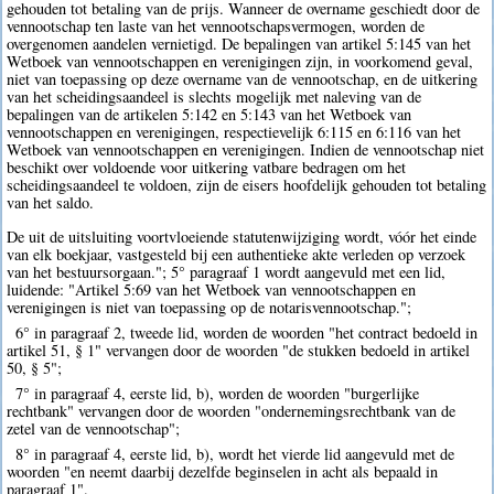
gehouden tot betaling van de prijs. Wanneer de overname geschiedt door de
vennootschap ten laste van het vennootschapsvermogen, worden de
overgenomen aandelen vernietigd. De bepalingen van artikel 5:145 van het
Wetboek van vennootschappen en verenigingen zijn, in voorkomend geval,
niet van toepassing op deze overname van de vennootschap, en de uitkering
van het scheidingsaandeel is slechts mogelijk met naleving van de
bepalingen van de artikelen 5:142 en 5:143 van het Wetboek van
vennootschappen en verenigingen, respectievelijk 6:115 en 6:116 van het
Wetboek van vennootschappen en verenigingen. Indien de vennootschap niet
beschikt over voldoende voor uitkering vatbare bedragen om het
scheidingsaandeel te voldoen, zijn de eisers hoofdelijk gehouden tot betaling
van het saldo.
De uit de uitsluiting voortvloeiende statutenwijziging wordt, vóór het einde
van elk boekjaar, vastgesteld bij een authentieke akte verleden op verzoek
van het bestuursorgaan."; 5° paragraaf 1 wordt aangevuld met een lid,
luidende: "Artikel 5:69 van het Wetboek van vennootschappen en
verenigingen is niet van toepassing op de notarisvennootschap.";
6° in paragraaf 2, tweede lid, worden de woorden "het contract bedoeld in
artikel 51, § 1" vervangen door de woorden "de stukken bedoeld in artikel
50, § 5";
7° in paragraaf 4, eerste lid, b), worden de woorden "burgerlijke
rechtbank" vervangen door de woorden "ondernemingsrechtbank van de
zetel van de vennootschap";
8° in paragraaf 4, eerste lid, b), wordt het vierde lid aangevuld met de
woorden "en neemt daarbij dezelfde beginselen in acht als bepaald in
paragraaf 1".