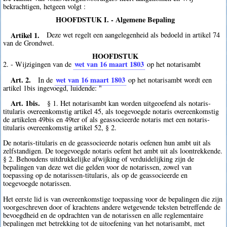
bekrachtigen, hetgeen volgt :
HOOFDSTUK I. - Algemene Bepaling
Artikel 1.
Deze wet regelt een aangelegenheid als bedoeld in artikel 74
van de Grondwet.
HOOFDSTUK
wet van 16 maart 1803
2. - Wijzigingen van de
op het notarisambt
Art. 2.
wet van 16 maart 1803
In de
op het notarisambt wordt een
artikel 1bis ingevoegd, luidende: "
Art. 1bis.
§ 1. Het notarisambt kan worden uitgeoefend als notaris-
titularis overeenkomstig artikel 45, als toegevoegde notaris overeenkomstig
de artikelen 49bis en 49ter of als geassocieerde notaris met een notaris-
titularis overeenkomstig artikel 52, § 2.
De notaris-titularis en de geassocieerde notaris oefenen hun ambt uit als
zelfstandigen. De toegevoegde notaris oefent het ambt uit als loontrekkende.
§ 2. Behoudens uitdrukkelijke afwijking of verduidelijking zijn de
bepalingen van deze wet die gelden voor de notarissen, zowel van
toepassing op de notarissen-titularis, als op de geassocieerde en
toegevoegde notarissen.
Het eerste lid is van overeenkomstige toepassing voor de bepalingen die zijn
voorgeschreven door of krachtens andere wetgevende teksten betreffende de
bevoegdheid en de opdrachten van de notarissen en alle reglementaire
bepalingen met betrekking tot de uitoefening van het notarisambt, met