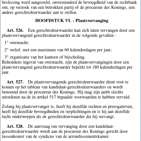
beslissing werd aangesteld, onverminderd de bevoegdheid van de rechtbank
om, op verzoek van een betrokken partij of de procureur des Konings, een
andere gerechtsdeurwaarder aan te stellen.
HOOFDSTUK VI. - Plaatsvervanging
Art. 526.
Een gerechtsdeurwaarder kan zich laten vervangen door een
plaatsvervangend gerechtsdeurwaarder in de volgende gevallen :
1° overmacht;
2° verlof, met een maximum van 60 kalenderdagen per jaar;
3° organisatie van het kantoor of bijscholing.
Behoudens ingeval van overmacht, zijn de plaatsvervangingen door een
plaatsvervangend gerechtsdeurwaarder beperkt tot 180 kalenderdagen per
jaar.
Art. 527.
De plaatsvervangende gerechtsdeurwaarder dient voor te
komen op het tableau van kandidaat-gerechtsdeurwaarders en wordt
benoemd door de procureur des Konings. Hij mag zijn ambt slechts
uitoefenen na de in artikel 517 bepaalde voorwaarden te hebben vervuld.
Zolang hij plaatsvervanger is, heeft hij dezelfde rechten en prerogatieven,
heeft hij dezelfde bevoegdheden en verplichtingen en is hij aan dezelfde
tucht onderworpen als de gerechtsdeurwaarder die hij vervangt.
Art. 528.
De aanvraag om vervanging door een kandidaat-
gerechtsdeurwaarder wordt aan de procureur des Konings gericht door
tussenkomst van de syndicus van de arrondissementskamer.