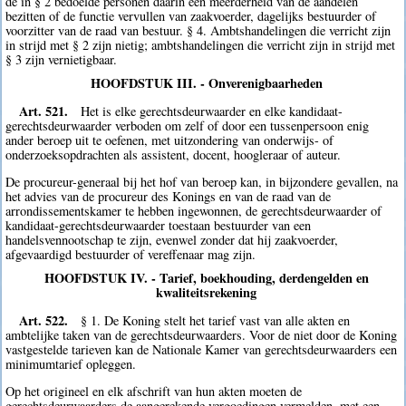
de in § 2 bedoelde personen daarin een meerderheid van de aandelen
bezitten of de functie vervullen van zaakvoerder, dagelijks bestuurder of
voorzitter van de raad van bestuur. § 4. Ambtshandelingen die verricht zijn
in strijd met § 2 zijn nietig; ambtshandelingen die verricht zijn in strijd met
§ 3 zijn vernietigbaar.
HOOFDSTUK III. - Onverenigbaarheden
Art. 521.
Het is elke gerechtsdeurwaarder en elke kandidaat-
gerechtsdeurwaarder verboden om zelf of door een tussenpersoon enig
ander beroep uit te oefenen, met uitzondering van onderwijs- of
onderzoeksopdrachten als assistent, docent, hoogleraar of auteur.
De procureur-generaal bij het hof van beroep kan, in bijzondere gevallen, na
het advies van de procureur des Konings en van de raad van de
arrondissementskamer te hebben ingewonnen, de gerechtsdeurwaarder of
kandidaat-gerechtsdeurwaarder toestaan bestuurder van een
handelsvennootschap te zijn, evenwel zonder dat hij zaakvoerder,
afgevaardigd bestuurder of vereffenaar mag zijn.
HOOFDSTUK IV. - Tarief, boekhouding, derdengelden en
kwaliteitsrekening
Art. 522.
§ 1. De Koning stelt het tarief vast van alle akten en
ambtelijke taken van de gerechtsdeurwaarders. Voor de niet door de Koning
vastgestelde tarieven kan de Nationale Kamer van gerechtsdeurwaarders een
minimumtarief opleggen.
Op het origineel en elk afschrift van hun akten moeten de
gerechtsdeurwaarders de aangerekende vergoedingen vermelden, met een