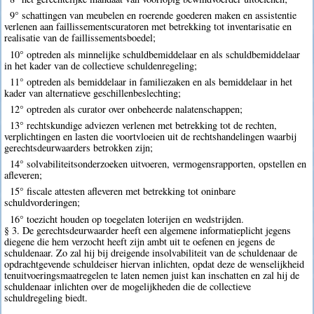
9° schattingen van meubelen en roerende goederen maken en assistentie
verlenen aan faillissementscuratoren met betrekking tot inventarisatie en
realisatie van de faillissementsboedel;
10° optreden als minnelijke schuldbemiddelaar en als schuldbemiddelaar
in het kader van de collectieve schuldenregeling;
11° optreden als bemiddelaar in familiezaken en als bemiddelaar in het
kader van alternatieve geschillenbeslechting;
12° optreden als curator over onbeheerde nalatenschappen;
13° rechtskundige adviezen verlenen met betrekking tot de rechten,
verplichtingen en lasten die voortvloeien uit de rechtshandelingen waarbij
gerechtsdeurwaarders betrokken zijn;
14° solvabiliteitsonderzoeken uitvoeren, vermogensrapporten, opstellen en
afleveren;
15° fiscale attesten afleveren met betrekking tot oninbare
schuldvorderingen;
16° toezicht houden op toegelaten loterijen en wedstrijden.
§ 3. De gerechtsdeurwaarder heeft een algemene informatieplicht jegens
diegene die hem verzocht heeft zijn ambt uit te oefenen en jegens de
schuldenaar. Zo zal hij bij dreigende insolvabiliteit van de schuldenaar de
opdrachtgevende schuldeiser hiervan inlichten, opdat deze de wenselijkheid
tenuitvoeringsmaatregelen te laten nemen juist kan inschatten en zal hij de
schuldenaar inlichten over de mogelijkheden die de collectieve
schuldregeling biedt.