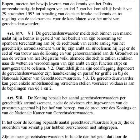
Eupen, moeten het bewijs leveren van de kennis van het Duits,
overeenkomstig de bepalingen van artikel 2 van het koninklijk besluit van
29 november 1993 tot bepaling van de eisen inzake taalkennis en tot
regeling van de taalexamens voor de kandidaten voor het ambt van
gerechtsdeurwaarder.
Art. 517.
§ 1. De gerechtsdeurwaarder meldt zich binnen een maand
nadat hij in kennis is gesteld van het besluit van zijn benoeming ter
openbare terechtzitting aan bij de rechtbank van eerste aanleg van het
gerechtelijk arrondissement waar hij zijn ambt zal uitoefenen; hij legt er de
eed af van trouw aan de Koning en van gehoorzaamheid aan de Grondwet en
aan de wetten van het Belgische volk, alsmede die zich te zullen schikken
naar de wetten en verordeningen van zijn ambt en zijn functies stipt en
nauwgezet uit te oefenen. § 2. Onmiddellijk na zijn eedaflegging deponeert
de gerechtsdeurwaarder zijn handtekening en paraaf ter griffie en bij de
Nationale Kamer van Gerechtsdeurwaarders. § 3. De gerechtsdeurwaarder
kan geen enkele ambtshandeling verrichten stellen vooraleer voldaan is aan
de bepalingen van §§ 1 en 2.
Art. 518.
De Koning bepaalt het aantal gerechtsdeurwaarders per
gerechtelijk arrondissement, nadat de adviezen zijn ingewonnen van de
procureur-generaal bij het hof van beroep, van de procureur des Konings en
van de Nationale Kamer van Gerechtsdeurwaarders.
In het door de Koning bepaalde aantal gerechtsdeurwaarders zijn zij die de
ouderdom van zeventig jaar hebben overschreden niet inbegrepen.
Zijn er meer gerechtsdeurwaarders in functie dan het getal dat door de