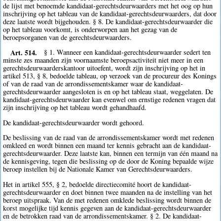
de lijst met benoemde kandidaat-gerechtsdeurwaarders met het oog op hun
inschrijving op het tableau van de kandidaat-gerechtsdeurwaarders, dat door
deze laatste wordt bijgehouden. § 8. De kandidaat-gerechtsdeurwaarder die
op het tableau voorkomt, is onderworpen aan het gezag van de
beroepsorganen van de gerechtsdeurwaarders.
Art. 514.
§ 1. Wanneer een kandidaat-gerechtsdeurwaarder sedert ten
minste zes maanden zijn voornaamste beroepsactiviteit niet meer in een
gerechtsdeurwaarderskantoor uitoefent, wordt zijn inschrijving op het in
artikel 513, § 8, bedoelde tableau, op verzoek van de procureur des Konings
of van de raad van de arrondissementskamer waar de kandidaat-
gerechtsdeurwaarder aangesloten is en op het tableau staat, weggelaten. De
kandidaat-gerechtsdeurwaarder kan evenwel om ernstige redenen vragen dat
zijn inschrijving op het tableau wordt gehandhaafd.
De kandidaat-gerechtsdeurwaarder wordt gehoord.
De beslissing van de raad van de arrondissementskamer wordt met redenen
omkleed en wordt binnen een maand ter kennis gebracht aan de kandidaat-
gerechtsdeurwaarder. Deze laatste kan, binnen een termijn van één maand na
de kennisgeving, tegen die beslissing op de door de Koning bepaalde wijze
beroep instellen bij de Nationale Kamer van Gerechtsdeurwaarders.
Het in artikel 555, § 2, bedoelde directiecomité hoort de kandidaat-
gerechtsdeurwaarder en doet binnen twee maanden na de instelling van het
beroep uitspraak. Van de met redenen omklede beslissing wordt binnen de
korst mogelijke tijd kennis gegeven aan de kandidaat-gerechtsdeurwaarder
en de betrokken raad van de arrondissementskamer. § 2. De kandidaat-