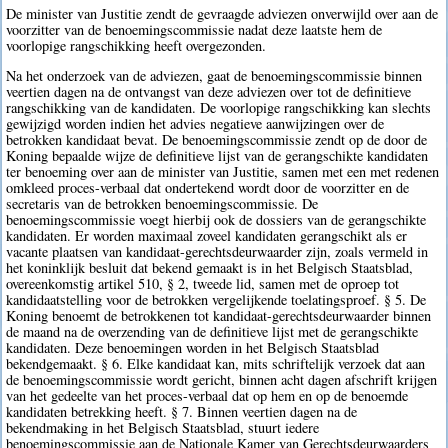
De minister van Justitie zendt de gevraagde adviezen onverwijld over aan de
voorzitter van de benoemingscommissie nadat deze laatste hem de
voorlopige rangschikking heeft overgezonden.
Na het onderzoek van de adviezen, gaat de benoemingscommissie binnen
veertien dagen na de ontvangst van deze adviezen over tot de definitieve
rangschikking van de kandidaten. De voorlopige rangschikking kan slechts
gewijzigd worden indien het advies negatieve aanwijzingen over de
betrokken kandidaat bevat. De benoemingscommissie zendt op de door de
Koning bepaalde wijze de definitieve lijst van de gerangschikte kandidaten
ter benoeming over aan de minister van Justitie, samen met een met redenen
omkleed proces-verbaal dat ondertekend wordt door de voorzitter en de
secretaris van de betrokken benoemingscommissie. De
benoemingscommissie voegt hierbij ook de dossiers van de gerangschikte
kandidaten. Er worden maximaal zoveel kandidaten gerangschikt als er
vacante plaatsen van kandidaat-gerechtsdeurwaarder zijn, zoals vermeld in
het koninklijk besluit dat bekend gemaakt is in het Belgisch Staatsblad,
overeenkomstig artikel 510, § 2, tweede lid, samen met de oproep tot
kandidaatstelling voor de betrokken vergelijkende toelatingsproef. § 5. De
Koning benoemt de betrokkenen tot kandidaat-gerechtsdeurwaarder binnen
de maand na de overzending van de definitieve lijst met de gerangschikte
kandidaten. Deze benoemingen worden in het Belgisch Staatsblad
bekendgemaakt. § 6. Elke kandidaat kan, mits schriftelijk verzoek dat aan
de benoemingscommissie wordt gericht, binnen acht dagen afschrift krijgen
van het gedeelte van het proces-verbaal dat op hem en op de benoemde
kandidaten betrekking heeft. § 7. Binnen veertien dagen na de
bekendmaking in het Belgisch Staatsblad, stuurt iedere
benoemingscommissie aan de Nationale Kamer van Gerechtsdeurwaarders