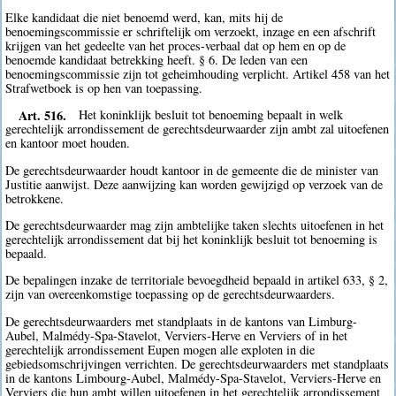
Elke kandidaat die niet benoemd werd, kan, mits hij de
benoemingscommissie er schriftelijk om verzoekt, inzage en een afschrift
krijgen van het gedeelte van het proces-verbaal dat op hem en op de
benoemde kandidaat betrekking heeft. § 6. De leden van een
benoemingscommissie zijn tot geheimhouding verplicht. Artikel 458 van het
Strafwetboek is op hen van toepassing.
Art. 516.
Het koninklijk besluit tot benoeming bepaalt in welk
gerechtelijk arrondissement de gerechtsdeurwaarder zijn ambt zal uitoefenen
en kantoor moet houden.
De gerechtsdeurwaarder houdt kantoor in de gemeente die de minister van
Justitie aanwijst. Deze aanwijzing kan worden gewijzigd op verzoek van de
betrokkene.
De gerechtsdeurwaarder mag zijn ambtelijke taken slechts uitoefenen in het
gerechtelijk arrondissement dat bij het koninklijk besluit tot benoeming is
bepaald.
De bepalingen inzake de territoriale bevoegdheid bepaald in artikel 633, § 2,
zijn van overeenkomstige toepassing op de gerechtsdeurwaarders.
De gerechtsdeurwaarders met standplaats in de kantons van Limburg-
Aubel, Malmédy-Spa-Stavelot, Verviers-Herve en Verviers of in het
gerechtelijk arrondissement Eupen mogen alle exploten in die
gebiedsomschrijvingen verrichten. De gerechtsdeurwaarders met standplaats
in de kantons Limbourg-Aubel, Malmédy-Spa-Stavelot, Verviers-Herve en
Verviers die hun ambt willen uitoefenen in het gerechtelijk arrondissement