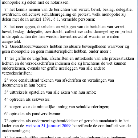
monopolie zij delen met de notarissen;
7° het kennis nemen van de berichten van verzet, bevel, beslag, delegatie,
overdracht, collectieve schuldenregeling en protest, welk monopolie zij
delen met de in artikel 1391, § 1, vermelde personen;
8° het neerleggen, doorhalen en wijzigen van de berichten van verzet,
bevel, beslag, delegatie, overdracht, collectieve schuldenregeling en protest
in de opdrachten die hen werden toevertrouwd of waarin ze werden
aangesteld.
§ 2. Gerechtsdeurwaarders hebben residuaire bevoegdheden waarvoor zij
geen monopolie en geen ministerieplicht hebben, onder meer :
1° ter griffie de uitgiften, afschriften en uittreksels van alle processtukken
lichten en de verzoekschriften indienen die zij krachtens de wet kunnen
ondertekenen, evenals ter griffie neerleggen van alle andere
verzoekschriften;
2° voor eensluidend tekenen van afschriften en vertalingen van
documenten in hun bezit;
3° uittreksels opstellen van alle akten van hun ambt;
4° optreden als sekwester;
5° zorgen voor de minnelijke inning van schuldvorderingen;
6° optreden als pandverzilveraar;
7° optreden als ondernemingsbemiddelaar of gerechtsmandataris in het
wet van 31 januari 2009
kader van de
betreffende de continuïteit van de
ondernemingen;
8° het gerechtelijke mandaat van voorlopig bewindvoerder uitoefenen;