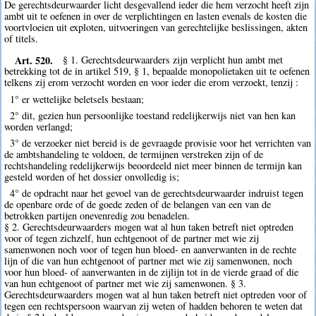
De gerechtsdeurwaarder licht desgevallend ieder die hem verzocht heeft zijn
ambt uit te oefenen in over de verplichtingen en lasten evenals de kosten die
voortvloeien uit exploten, uitvoeringen van gerechtelijke beslissingen, akten
of titels.
Art. 520.
§ 1. Gerechtsdeurwaarders zijn verplicht hun ambt met
betrekking tot de in artikel 519, § 1, bepaalde monopolietaken uit te oefenen
telkens zij erom verzocht worden en voor ieder die erom verzoekt, tenzij :
1° er wettelijke beletsels bestaan;
2° dit, gezien hun persoonlijke toestand redelijkerwijs niet van hen kan
worden verlangd;
3° de verzoeker niet bereid is de gevraagde provisie voor het verrichten van
de ambtshandeling te voldoen, de termijnen verstreken zijn of de
rechtshandeling redelijkerwijs beoordeeld niet meer binnen de termijn kan
gesteld worden of het dossier onvolledig is;
4° de opdracht naar het gevoel van de gerechtsdeurwaarder indruist tegen
de openbare orde of de goede zeden of de belangen van een van de
betrokken partijen onevenredig zou benadelen.
§ 2. Gerechtsdeurwaarders mogen wat al hun taken betreft niet optreden
voor of tegen zichzelf, hun echtgenoot of de partner met wie zij
samenwonen noch voor of tegen hun bloed- en aanverwanten in de rechte
lijn of die van hun echtgenoot of partner met wie zij samenwonen, noch
voor hun bloed- of aanverwanten in de zijlijn tot in de vierde graad of die
van hun echtgenoot of partner met wie zij samenwonen. § 3.
Gerechtsdeurwaarders mogen wat al hun taken betreft niet optreden voor of
tegen een rechtspersoon waarvan zij weten of hadden behoren te weten dat