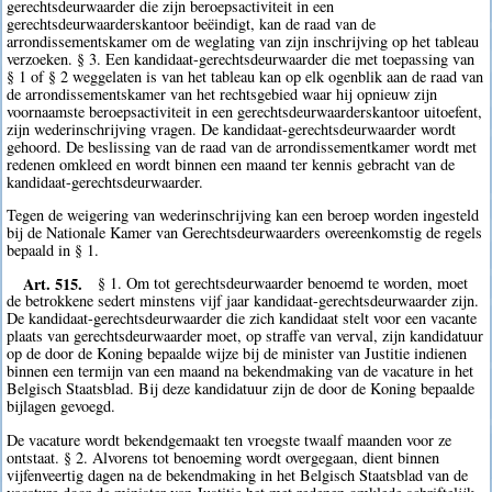
gerechtsdeurwaarder die zijn beroepsactiviteit in een
gerechtsdeurwaarderskantoor beëindigt, kan de raad van de
arrondissementskamer om de weglating van zijn inschrijving op het tableau
verzoeken. § 3. Een kandidaat-gerechtsdeurwaarder die met toepassing van
§ 1 of § 2 weggelaten is van het tableau kan op elk ogenblik aan de raad van
de arrondissementskamer van het rechtsgebied waar hij opnieuw zijn
voornaamste beroepsactiviteit in een gerechtsdeurwaarderskantoor uitoefent,
zijn wederinschrijving vragen. De kandidaat-gerechtsdeurwaarder wordt
gehoord. De beslissing van de raad van de arrondissementkamer wordt met
redenen omkleed en wordt binnen een maand ter kennis gebracht van de
kandidaat-gerechtsdeurwaarder.
Tegen de weigering van wederinschrijving kan een beroep worden ingesteld
bij de Nationale Kamer van Gerechtsdeurwaarders overeenkomstig de regels
bepaald in § 1.
Art. 515.
§ 1. Om tot gerechtsdeurwaarder benoemd te worden, moet
de betrokkene sedert minstens vijf jaar kandidaat-gerechtsdeurwaarder zijn.
De kandidaat-gerechtsdeurwaarder die zich kandidaat stelt voor een vacante
plaats van gerechtsdeurwaarder moet, op straffe van verval, zijn kandidatuur
op de door de Koning bepaalde wijze bij de minister van Justitie indienen
binnen een termijn van een maand na bekendmaking van de vacature in het
Belgisch Staatsblad. Bij deze kandidatuur zijn de door de Koning bepaalde
bijlagen gevoegd.
De vacature wordt bekendgemaakt ten vroegste twaalf maanden voor ze
ontstaat. § 2. Alvorens tot benoeming wordt overgegaan, dient binnen
vijfenveertig dagen na de bekendmaking in het Belgisch Staatsblad van de