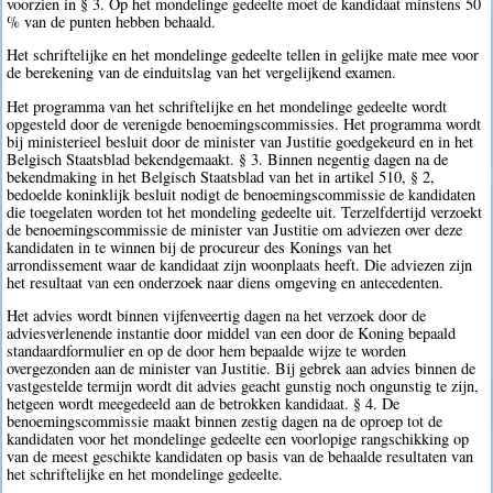
voorzien in § 3. Op het mondelinge gedeelte moet de kandidaat minstens 50
% van de punten hebben behaald.
Het schriftelijke en het mondelinge gedeelte tellen in gelijke mate mee voor
de berekening van de einduitslag van het vergelijkend examen.
Het programma van het schriftelijke en het mondelinge gedeelte wordt
opgesteld door de verenigde benoemingscommissies. Het programma wordt
bij ministerieel besluit door de minister van Justitie goedgekeurd en in het
Belgisch Staatsblad bekendgemaakt. § 3. Binnen negentig dagen na de
bekendmaking in het Belgisch Staatsblad van het in artikel 510, § 2,
bedoelde koninklijk besluit nodigt de benoemingscommissie de kandidaten
die toegelaten worden tot het mondeling gedeelte uit. Terzelfdertijd verzoekt
de benoemingscommissie de minister van Justitie om adviezen over deze
kandidaten in te winnen bij de procureur des Konings van het
arrondissement waar de kandidaat zijn woonplaats heeft. Die adviezen zijn
het resultaat van een onderzoek naar diens omgeving en antecedenten.
Het advies wordt binnen vijfenveertig dagen na het verzoek door de
adviesverlenende instantie door middel van een door de Koning bepaald
standaardformulier en op de door hem bepaalde wijze te worden
overgezonden aan de minister van Justitie. Bij gebrek aan advies binnen de
vastgestelde termijn wordt dit advies geacht gunstig noch ongunstig te zijn,
hetgeen wordt meegedeeld aan de betrokken kandidaat. § 4. De
benoemingscommissie maakt binnen zestig dagen na de oproep tot de
kandidaten voor het mondelinge gedeelte een voorlopige rangschikking op
van de meest geschikte kandidaten op basis van de behaalde resultaten van
het schriftelijke en het mondelinge gedeelte.