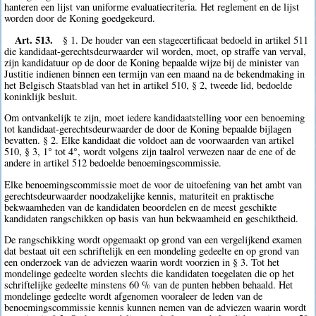
hanteren een lijst van uniforme evaluatiecriteria. Het reglement en de lijst
worden door de Koning goedgekeurd.
Art. 513.
§ 1. De houder van een stagecertificaat bedoeld in artikel 511
die kandidaat-gerechtsdeurwaarder wil worden, moet, op straffe van verval,
zijn kandidatuur op de door de Koning bepaalde wijze bij de minister van
Justitie indienen binnen een termijn van een maand na de bekendmaking in
het Belgisch Staatsblad van het in artikel 510, § 2, tweede lid, bedoelde
koninklijk besluit.
Om ontvankelijk te zijn, moet iedere kandidaatstelling voor een benoeming
tot kandidaat-gerechtsdeurwaarder de door de Koning bepaalde bijlagen
bevatten. § 2. Elke kandidaat die voldoet aan de voorwaarden van artikel
510, § 3, 1° tot 4°, wordt volgens zijn taalrol verwezen naar de ene of de
andere in artikel 512 bedoelde benoemingscommissie.
Elke benoemingscommissie moet de voor de uitoefening van het ambt van
gerechtsdeurwaarder noodzakelijke kennis, maturiteit en praktische
bekwaamheden van de kandidaten beoordelen en de meest geschikte
kandidaten rangschikken op basis van hun bekwaamheid en geschiktheid.
De rangschikking wordt opgemaakt op grond van een vergelijkend examen
dat bestaat uit een schriftelijk en een mondeling gedeelte en op grond van
een onderzoek van de adviezen waarin wordt voorzien in § 3. Tot het
mondelinge gedeelte worden slechts die kandidaten toegelaten die op het
schriftelijke gedeelte minstens 60 % van de punten hebben behaald. Het
mondelinge gedeelte wordt afgenomen vooraleer de leden van de
benoemingscommissie kennis kunnen nemen van de adviezen waarin wordt