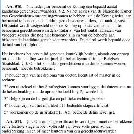
Art. 510.
§ 1. Ieder jaar benoemt de Koning een bepaald aantal
kandidaat-gerechtsdeurwaarders. § 2. Na het advies van de Nationale Kamer
van Gerechtsdeurwaarders ingewonnen te hebben, stelt de Koning ieder jaar
het aantal te benoemen kandidaat-gerechtsdeurwaarders, per taalrol, vast.
Dit aantal wordt vastgesteld door de Koning op basis van het aantal te
benoemen gerechtsdeurwaarders-titularis, van het aantal laureaten van
vroegere sessies die nog niet benoemd zijn en van de behoefte aan
bijkomende kandidaat-gerechtsdeurwaarders. De taalrol wordt bepaald door
de taal van het diploma.
Het krachtens het eerste lid genomen koninklijk besluit, alsook een oproep
tot kandidaatstelling worden jaarlijks bekendgemaakt in het Belgisch
Staatsblad. § 3. Om tot kandidaat-gerechtsdeurwaarder te kunnen worden
benoemd, moet de betrokkene :
1° houder zijn van het diploma van doctor, licentiaat of master in de
rechten;
2° een uittreksel uit het Strafregister kunnen voorleggen dat dateert van na
de bekendmaking van de oproep bedoeld in § 2, tweede lid;
3° Belg zijn en de burgerlijke en politieke rechten genieten;
4° houder zijn van het in artikel 511 bedoelde stagecertificaat;
5° voorkomen op de in artikel 513, § 5, bedoelde definitieve lijst.
Art. 511.
§ 1. Om een stagecertificaat te verkrijgen, moet de betrokkene
een effectieve stage hebben volbracht van twee volle jaren zonder
onderbreking in een of meer kantoren van een gerechtsdeurwaarder