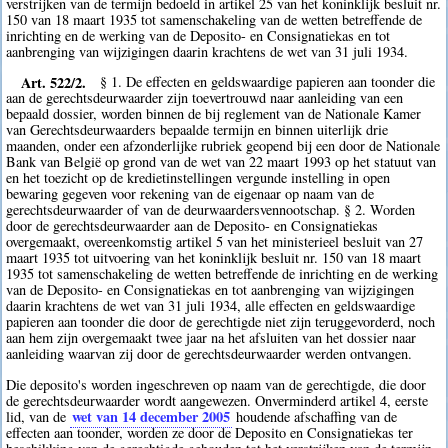
verstrijken van de termijn bedoeld in artikel 25 van het koninklijk besluit nr.
150 van 18 maart 1935 tot samenschakeling van de wetten betreffende de
inrichting en de werking van de Deposito- en Consignatiekas en tot
aanbrenging van wijzigingen daarin krachtens de wet van 31 juli 1934.
Art. 522/2.
§ 1. De effecten en geldswaardige papieren aan toonder die
aan de gerechtsdeurwaarder zijn toevertrouwd naar aanleiding van een
bepaald dossier, worden binnen de bij reglement van de Nationale Kamer
van Gerechtsdeurwaarders bepaalde termijn en binnen uiterlijk drie
maanden, onder een afzonderlijke rubriek geopend bij een door de Nationale
Bank van België op grond van de wet van 22 maart 1993 op het statuut van
en het toezicht op de kredietinstellingen vergunde instelling in open
bewaring gegeven voor rekening van de eigenaar op naam van de
gerechtsdeurwaarder of van de deurwaardersvennootschap. § 2. Worden
door de gerechtsdeurwaarder aan de Deposito- en Consignatiekas
overgemaakt, overeenkomstig artikel 5 van het ministerieel besluit van 27
maart 1935 tot uitvoering van het koninklijk besluit nr. 150 van 18 maart
1935 tot samenschakeling de wetten betreffende de inrichting en de werking
van de Deposito- en Consignatiekas en tot aanbrenging van wijzigingen
daarin krachtens de wet van 31 juli 1934, alle effecten en geldswaardige
papieren aan toonder die door de gerechtigde niet zijn teruggevorderd, noch
aan hem zijn overgemaakt twee jaar na het afsluiten van het dossier naar
aanleiding waarvan zij door de gerechtsdeurwaarder werden ontvangen.
Die deposito's worden ingeschreven op naam van de gerechtigde, die door
de gerechtsdeurwaarder wordt aangewezen. Onverminderd artikel 4, eerste
wet van 14 december 2005
lid, van de
houdende afschaffing van de
effecten aan toonder, worden ze door de Deposito en Consignatiekas ter