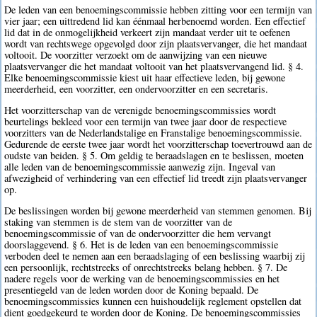
De leden van een benoemingscommissie hebben zitting voor een termijn van
vier jaar; een uittredend lid kan éénmaal herbenoemd worden. Een effectief
lid dat in de onmogelijkheid verkeert zijn mandaat verder uit te oefenen
wordt van rechtswege opgevolgd door zijn plaatsvervanger, die het mandaat
voltooit. De voorzitter verzoekt om de aanwijzing van een nieuwe
plaatsvervanger die het mandaat voltooit van het plaatsvervangend lid. § 4.
Elke benoemingscommissie kiest uit haar effectieve leden, bij gewone
meerderheid, een voorzitter, een ondervoorzitter en een secretaris.
Het voorzitterschap van de verenigde benoemingscommissies wordt
beurtelings bekleed voor een termijn van twee jaar door de respectieve
voorzitters van de Nederlandstalige en Franstalige benoemingscommissie.
Gedurende de eerste twee jaar wordt het voorzitterschap toevertrouwd aan de
oudste van beiden. § 5. Om geldig te beraadslagen en te beslissen, moeten
alle leden van de benoemingscommissie aanwezig zijn. Ingeval van
afwezigheid of verhindering van een effectief lid treedt zijn plaatsvervanger
op.
De beslissingen worden bij gewone meerderheid van stemmen genomen. Bij
staking van stemmen is de stem van de voorzitter van de
benoemingscommissie of van de ondervoorzitter die hem vervangt
doorslaggevend. § 6. Het is de leden van een benoemingscommissie
verboden deel te nemen aan een beraadslaging of een beslissing waarbij zij
een persoonlijk, rechtstreeks of onrechtstreeks belang hebben. § 7. De
nadere regels voor de werking van de benoemingscommissies en het
presentiegeld van de leden worden door de Koning bepaald. De
benoemingscommissies kunnen een huishoudelijk reglement opstellen dat
dient goedgekeurd te worden door de Koning. De benoemingscommissies