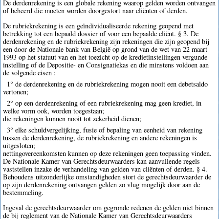
De derdenrekening is een globale rekening waarop gelden worden ontvangen
of beheerd die moeten worden doorgestort naar cliënten of derden.
De rubriekrekening is een geïndividualiseerde rekening geopend met
betrekking tot een bepaald dossier of voor een bepaalde cliënt. § 3. De
derdenrekening en de rubriekrekening zijn rekeningen die zijn geopend bij
een door de Nationale bank van België op grond van de wet van 22 maart
1993 op het statuut van en het toezicht op de kredietinstellingen vergunde
instelling of de Depositie- en Consignatiekas en die minstens voldoen aan
de volgende eisen :
1° de derdenrekening en de rubriekrekening mogen nooit een debetsaldo
vertonen;
2° op een derdenrekening of een rubriekrekening mag geen krediet, in
welke vorm ook, worden toegestaan;
die rekeningen kunnen nooit tot zekerheid dienen;
3° elke schuldvergelijking, fusie of bepaling van eenheid van rekening
tussen de derdenrekening, de rubriekrekening en andere rekeningen is
uitgesloten;
nettingovereenkomsten kunnen op deze rekeningen geen toepassing vinden.
De Nationale Kamer van Gerechtsdeurwaarders kan aanvullende regels
vaststellen inzake de verhandeling van gelden van cliënten of derden. § 4.
Behoudens uitzonderlijke omstandigheden stort de gerechtsdeurwaarder de
op zijn derdenrekening ontvangen gelden zo vlug mogelijk door aan de
bestemmeling.
Ingeval de gerechtsdeurwaarder om gegronde redenen de gelden niet binnen
de bij reglement van de Nationale Kamer van Gerechtsdeurwaarders