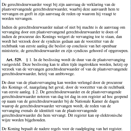
De gerechtsdeurwaarder voegt bij zijn aanvraag de verklaring van de
plaatsvervangende gerechtsdeurwaarder, waarbij deze aanvaardt hem te
vervangen en geeft in zijn aanvraag de reden op waarom hij vraagt te
worden vervangen.
Indien de gerechtsdeurwaarder nalaat of niet bij machte is de aanvraag om
vervanging door een plaatsvervangend gerechtsdeurwaarder te doen of
indien de procureur des Konings weigert de vervanging toe te staan, dan
wordt het verzoek door de syndicus gedaan aan de voorzitter van de
rechtbank van eerste aanleg die beslist op conclusie van het openbaar
ministerie, de gerechtsdeurwaarder en zijn syndicus gehoord of opgeroepen.
Art. 529.
§ 1. In de beslissing wordt de duur van de plaatsvervanging
vastgesteld. Deze beslissing kan te allen tijde ingetrokken worden, hetzij op
verzoek van de vervangen gerechtsdeurwaarder of van de plaatsvervangende
gerechtsdeurwaarder, hetzij van ambtswege.
De duur van de plaatsvervanging kan worden verlengd door de procureur
des Konings of, naargelang het geval, door de voorzitter van de rechtbank
van eerste aanleg. § 2. De gerechtsdeurwaarder en de plaatsvervangende
gerechtsdeurwaarder noteren van dag tot dag in een register ad hoc geopend
op naam van de gerechtsdeurwaarder bij de Nationale Kamer de dagen
waarop de gerechtsdeurwaarder vervangen wordt, de reden van de
vervanging evenals de identiteit van de plaatsvervangende
gerechtsdeurwaarder die hem vervangt. Dit register kan op elektronische
wijze worden bijgehouden.
De Koning bepaalt de nadere regels voor de raadpleging van het register.