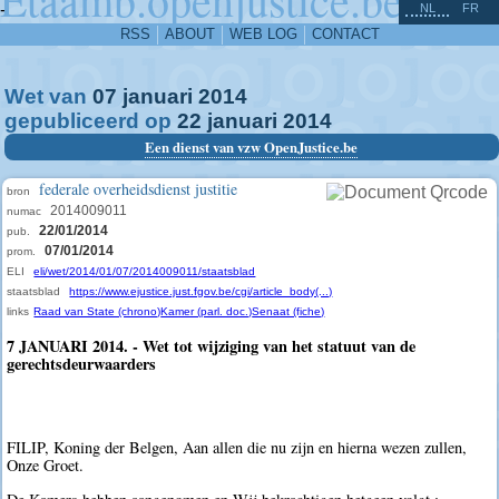
^
-
NL
FR
RSS
ABOUT
WEB LOG
CONTACT
Wet van
07
januari
2014
gepubliceerd op
22
januari
2014
Een dienst van vzw OpenJustice.be
federale overheidsdienst justitie
bron
2014009011
numac
22/01/2014
pub.
07/01/2014
prom.
ELI
eli/wet/2014/01/07/2014009011/staatsblad
staatsblad
https://www.ejustice.just.fgov.be/cgi/article_body(...)
links
Raad van State (chrono)
Kamer (parl. doc.)
Senaat (fiche)
7 JANUARI 2014. - Wet tot wijziging van het statuut van de
gerechtsdeurwaarders
FILIP, Koning der Belgen, Aan allen die nu zijn en hierna wezen zullen,
Onze Groet.