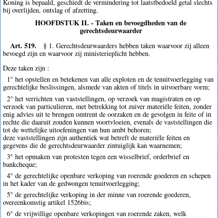
Koning is bepaald, geschiedt de vermindering tot laatstbedoeld getal slechts
bij overlijden, ontslag of afzetting.
HOOFDSTUK II. - Taken en bevoegdheden van de
gerechtsdeurwaarder
Art. 519.
§ 1. Gerechtsdeurwaarders hebben taken waarvoor zij alleen
bevoegd zijn en waarvoor zij ministerieplicht hebben.
Deze taken zijn :
1° het opstellen en betekenen van alle exploten en de tenuitvoerlegging van
gerechtelijke beslissingen, alsmede van akten of titels in uitvoerbare vorm;
2° het verrichten van vaststellingen, op verzoek van magistraten en op
verzoek van particulieren, met betrekking tot zuiver materiële feiten, zonder
enig advies uit te brengen omtrent de oorzaken en de gevolgen in feite of in
rechte die daaruit zouden kunnen voortvloeien, evenals de vaststellingen die
tot de wettelijke uitoefeningen van hun ambt behoren;
deze vaststellingen zijn authentiek wat betreft de materiële feiten en
gegevens die de gerechtsdeurwaarder zintuiglijk kan waarnemen;
3° het opmaken van protesten tegen een wisselbrief, orderbrief en
bankcheque;
4° de gerechtelijke openbare verkoping van roerende goederen en schepen
in het kader van de gedwongen tenuitvoerlegging;
5° de gerechtelijke verkoping in der minne van roerende goederen,
overeenkomstig artikel 1526bis;
6° de vrijwillige openbare verkopingen van roerende zaken, welk