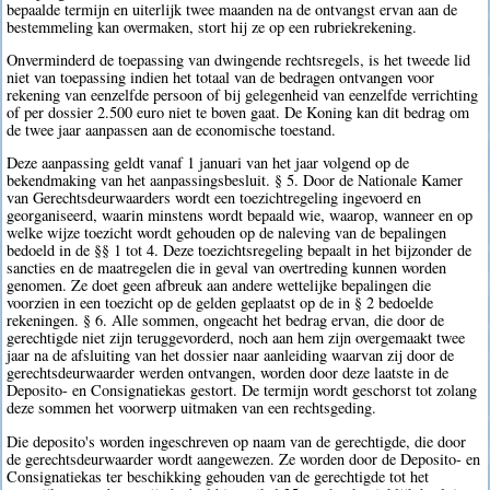
bepaalde termijn en uiterlijk twee maanden na de ontvangst ervan aan de
bestemmeling kan overmaken, stort hij ze op een rubriekrekening.
Onverminderd de toepassing van dwingende rechtsregels, is het tweede lid
niet van toepassing indien het totaal van de bedragen ontvangen voor
rekening van eenzelfde persoon of bij gelegenheid van eenzelfde verrichting
of per dossier 2.500 euro niet te boven gaat. De Koning kan dit bedrag om
de twee jaar aanpassen aan de economische toestand.
Deze aanpassing geldt vanaf 1 januari van het jaar volgend op de
bekendmaking van het aanpassingsbesluit. § 5. Door de Nationale Kamer
van Gerechtsdeurwaarders wordt een toezichtregeling ingevoerd en
georganiseerd, waarin minstens wordt bepaald wie, waarop, wanneer en op
welke wijze toezicht wordt gehouden op de naleving van de bepalingen
bedoeld in de §§ 1 tot 4. Deze toezichtsregeling bepaalt in het bijzonder de
sancties en de maatregelen die in geval van overtreding kunnen worden
genomen. Ze doet geen afbreuk aan andere wettelijke bepalingen die
voorzien in een toezicht op de gelden geplaatst op de in § 2 bedoelde
rekeningen. § 6. Alle sommen, ongeacht het bedrag ervan, die door de
gerechtigde niet zijn teruggevorderd, noch aan hem zijn overgemaakt twee
jaar na de afsluiting van het dossier naar aanleiding waarvan zij door de
gerechtsdeurwaarder werden ontvangen, worden door deze laatste in de
Deposito- en Consignatiekas gestort. De termijn wordt geschorst tot zolang
deze sommen het voorwerp uitmaken van een rechtsgeding.
Die deposito's worden ingeschreven op naam van de gerechtigde, die door
de gerechtsdeurwaarder wordt aangewezen. Ze worden door de Deposito- en
Consignatiekas ter beschikking gehouden van de gerechtigde tot het