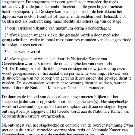
stagemeester. De stagemeester is een gerechtsdeurwaarder die reeds
minstens vijf volle jaren het ambt uitoefent en die geen hogere tuchtstraf
heeft opgelopen. § 2. De stage kan pas ingaan nadat de betrokkene het
diploma van doctor, licentiaat of master in de rechten heeft behaald. § 3.
Gelden niet als onderbreking, maar slechts als schorsing van de stage :
1° een jaarlijkse vakantie van maximum dertig kalenderdagen;
2° afwezigheden wegens ziekte die gestaafd worden door medische
getuigschriften, welke in totaal maximum zes maanden van de stageperiode
in beslag mogen nemen;
3° ouderschapsverlof;
4° afwezigheden te wijten aan door de Nationale Kamer van
Gerechtsdeurwaarders aanvaarde omstandigheden van overmacht.
§ 4. De Koning bepaalt de inhoud van de stage en de wijze waarop deze
wordt georganiseerd en het aantal uren permanente vorming, relevant voor
de uitoefening van het beroep van gerechtsdeurwaarder, dat gevolgd dient te
worden. De voorwaarden waaraan deze vorming dient te voldoen, worden
bepaald door de Nationale Kamer van Gerechtsdeurwaarders.
De duur en de inhoud van de doorlopen stage moeten blijken uit het
stageboekje dat wordt opgesteld door de stagemeester(s). Het stageboekje
wordt in tweevoud opgemaakt. Een exemplaar wordt aan de stagiair tegen
ontvangstbewijs afgegeven. Het tweede wordt aan de Nationale Kamer van
Gerechtsdeurwaarders overgezonden.
Na ontvangst van het stageboekje en controle van de overeenstemming ervan
met de in dit artikel vermelde voorwaarden, reikt de Nationale Kamer van
Gerechtsdeurwaarders aan de stagiair het stagecertificaat uit.