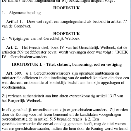
De Kamers hebben aangenomen en Wij bekrachtigen hetgeen volgt :
HOOFDSTUK
1. - Algemene bepaling
Artikel 1.
Deze wet regelt een aangelegenheid als bedoeld in artikel 77
van de Grondwet.
HOOFDSTUK
2. - Wijzigingen van het Gerechtelijk Wetboek
Art. 2.
Het tweede deel, boek IV, van het Gerechtelijk Wetboek, dat de
artikelen 509 tot 555quater bevat, wordt vervangen door wat volgt : "BOEK
IV. - Gerechtsdeurwaarders
HOOFDSTUK I. - Titel, statuut, benoeming, eed en vestiging
Art. 509.
§ 1. Gerechtsdeurwaarders zijn openbare ambtenaren en
ministeriële officieren in de uitoefening van de ambtelijke taken die door een
wet, decreet, ordonnantie of koninklijk besluit aan hen zijn opgedragen of
voorbehouden.
Zij verlenen authenticiteit aan hun akten overeenkomstig artikel 1317 van
het Burgerlijk Wetboek.
In elk gerechtelijk arrondissement zijn er gerechtsdeurwaarders. Zij worden
door de Koning voor het leven benoemd uit de kandidaten voorgedragen
overeenkomstig de in artikel 515 bepaalde regels. § 2. Een
gerechtsdeurwaarder die eervol ontslag genomen heeft, mag de titel voeren
van ere-gerechtsdeurwaarder, indien die hem door de Koning werd verleend.