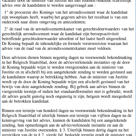
vacature door de minister van Justitie het met redenen omklede schriftelijk
advies over de kandidaten te worden aangevraagd aan :
1° de procureur des Konings van het arrondissement waar de kandidaat
zijn woonplaats heeft, waarbij het gegeven advies het resultaat is van een
onderzoek naar diens omgeving en antecedenten;
2° de raad van de arrondissementskamer van gerechtsdeurwaarders van het
gerechtelijk arrondissement waar de kandidaat zijn beroepsactiviteit
betreffende gerechtsdeurwaarder uitoefent of het laatst heeft uitgeoefend.
De Koning bepaalt de inhoudelijke en formele vormvereisten waaraan het
advies van de raad van de arrondissementskamer moet voldoen.
Deze adviezen dienen binnen negentig dagen na voornoemde bekendmaking
in het Belgisch Staatsblad, door de adviesverlenende instanties op de door
de Koning bepaalde wijze te worden overgezonden aan de minister van
Justitie en in afschrift bij een aangetekende zending te worden gestuurd aan
de kandidaten waarop ze betrekking hebben. Aan de minister van Justitie
wordt op de door de Koning bepaalde wijze een afschrift gestuurd van het
bewijs van deze aangetekende zending. Bij gebrek aan advies binnen de
vastgestelde termijn of indien het standaardformulier niet is gebruikt, wordt
dit advies geacht gunstig noch ongunstig te zijn, hetgeen wordt meegedeeld
aan de betrokken kandidaat.
Binnen een termijn van honderd dagen na voornoemde bekendmaking in het
Belgisch Staatsblad of uiterlijk binnen een termijn van vijftien dagen na de
kennisgeving van het advies, kunnen de kandidaten bij een aangetekende
zending, hun opmerkingen aan de adviesverlenende instantie en aan de
minister van Justitie overzenden. § 3. Uiterlijk binnen dertig dagen na het
verstrijken van de in § 2, vierde lid, bedoelde termijn zendt de minister van