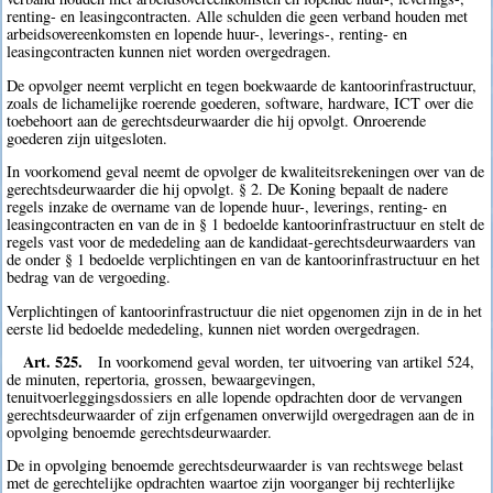
renting- en leasingcontracten. Alle schulden die geen verband houden met
arbeidsovereenkomsten en lopende huur-, leverings-, renting- en
leasingcontracten kunnen niet worden overgedragen.
De opvolger neemt verplicht en tegen boekwaarde de kantoorinfrastructuur,
zoals de lichamelijke roerende goederen, software, hardware, ICT over die
toebehoort aan de gerechtsdeurwaarder die hij opvolgt. Onroerende
goederen zijn uitgesloten.
In voorkomend geval neemt de opvolger de kwaliteitsrekeningen over van de
gerechtsdeurwaarder die hij opvolgt. § 2. De Koning bepaalt de nadere
regels inzake de overname van de lopende huur-, leverings, renting- en
leasingcontracten en van de in § 1 bedoelde kantoorinfrastructuur en stelt de
regels vast voor de mededeling aan de kandidaat-gerechtsdeurwaarders van
de onder § 1 bedoelde verplichtingen en van de kantoorinfrastructuur en het
bedrag van de vergoeding.
Verplichtingen of kantoorinfrastructuur die niet opgenomen zijn in de in het
eerste lid bedoelde mededeling, kunnen niet worden overgedragen.
Art. 525.
In voorkomend geval worden, ter uitvoering van artikel 524,
de minuten, repertoria, grossen, bewaargevingen,
tenuitvoerleggingsdossiers en alle lopende opdrachten door de vervangen
gerechtsdeurwaarder of zijn erfgenamen onverwijld overgedragen aan de in
opvolging benoemde gerechtsdeurwaarder.
De in opvolging benoemde gerechtsdeurwaarder is van rechtswege belast
met de gerechtelijke opdrachten waartoe zijn voorganger bij rechterlijke