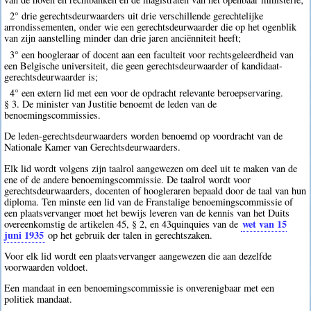
2° drie gerechtsdeurwaarders uit drie verschillende gerechtelijke
arrondissementen, onder wie een gerechtsdeurwaarder die op het ogenblik
van zijn aanstelling minder dan drie jaren anciënniteit heeft;
3° een hoogleraar of docent aan een faculteit voor rechtsgeleerdheid van
een Belgische universiteit, die geen gerechtsdeurwaarder of kandidaat-
gerechtsdeurwaarder is;
4° een extern lid met een voor de opdracht relevante beroepservaring.
§ 3. De minister van Justitie benoemt de leden van de
benoemingscommissies.
De leden-gerechtsdeurwaarders worden benoemd op voordracht van de
Nationale Kamer van Gerechtsdeurwaarders.
Elk lid wordt volgens zijn taalrol aangewezen om deel uit te maken van de
ene of de andere benoemingscommissie. De taalrol wordt voor
gerechtsdeurwaarders, docenten of hoogleraren bepaald door de taal van hun
diploma. Ten minste een lid van de Franstalige benoemingscommissie of
een plaatsvervanger moet het bewijs leveren van de kennis van het Duits
wet van 15
overeenkomstig de artikelen 45, § 2, en 43quinquies van de
juni 1935
op het gebruik der talen in gerechtszaken.
Voor elk lid wordt een plaatsvervanger aangewezen die aan dezelfde
voorwaarden voldoet.
Een mandaat in een benoemingscommissie is onverenigbaar met een
politiek mandaat.