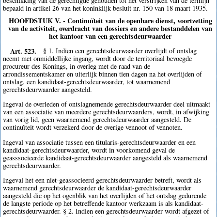
beschikking van de gerechtigde gehouden tot het verstrijken van de termijn
bepaald in artikel 26 van het koninklijk besluit nr. 150 van 18 maart 1935.
HOOFDSTUK V. - Continuïteit van de openbare dienst, voortzetting
van de activiteit, overdracht van dossiers en andere bestanddelen van
het kantoor van een gerechtsdeurwaarder
Art. 523.
§ 1. Indien een gerechtsdeurwaarder overlijdt of ontslag
neemt met onmiddellijke ingang, wordt door de territoriaal bevoegde
procureur des Konings, in overleg met de raad van de
arrondissementskamer en uiterlijk binnen tien dagen na het overlijden of
ontslag, een kandidaat-gerechtsdeurwaarder, tot waarnemend
gerechtsdeurwaarder aangesteld.
Ingeval de overleden of ontslagnemende gerechtsdeurwaarder deel uitmaakt
van een associatie van meerdere gerechtsdeurwaarders, wordt, in afwijking
van vorig lid, geen waarnemend gerechtsdeurwaarder aangesteld. De
continuïteit wordt verzekerd door de overige vennoot of vennoten.
Ingeval van associatie tussen een titularis-gerechtsdeurwaarder en een
kandidaat-gerechtsdeurwaarder, wordt in voorkomend geval de
geasssocieerde kandidaat-gerechtsdeurwaarder aangesteld als waarnemend
gerechtsdeurwaarder.
Ingeval het een niet-geassocieerd gerechtsdeurwaarder betreft, wordt als
waarnemend gerechtsdeurwaarder de kandidaat-gerechtsdeurwaarder
aangesteld die op het ogenblik van het overlijden of het ontslag gedurende
de langste periode op het betreffende kantoor werkzaam is als kandidaat-
gerechtsdeurwaarder. § 2. Indien een gerechtsdeurwaarder wordt afgezet of