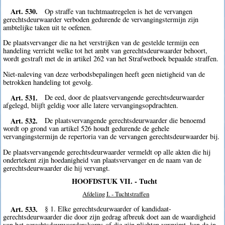
Art. 530.
Op straffe van tuchtmaatregelen is het de vervangen
gerechtsdeurwaarder verboden gedurende de vervangingstermijn zijn
ambtelijke taken uit te oefenen.
De plaatsvervanger die na het verstrijken van de gestelde termijn een
handeling verricht welke tot het ambt van gerechtsdeurwaarder behoort,
wordt gestraft met de in artikel 262 van het Strafwetboek bepaalde straffen.
Niet-naleving van deze verbodsbepalingen heeft geen nietigheid van de
betrokken handeling tot gevolg.
Art. 531.
De eed, door de plaatsvervangende gerechtsdeurwaarder
afgelegd, blijft geldig voor alle latere vervangingsopdrachten.
Art. 532.
De plaatsvervangende gerechtsdeurwaarder die benoemd
wordt op grond van artikel 526 houdt gedurende de gehele
vervangingstermijn de repertoria van de vervangen gerechtsdeurwaarder bij.
De plaatsvervangende gerechtsdeurwaarder vermeldt op alle akten die hij
ondertekent zijn hoedanigheid van plaatsvervanger en de naam van de
gerechtsdeurwaarder die hij vervangt.
HOOFDSTUK VII. - Tucht
Afdeling I. - Tuchtstraffen
Art. 533.
§ 1. Elke gerechtsdeurwaarder of kandidaat-
gerechtsdeurwaarder die door zijn gedrag afbreuk doet aan de waardigheid
van het gerechtsdeurwaarderskorps of die zijn plichten verzuimt, kan de in