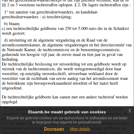
§§ 2 en 3 voorziene tuchtstraffen oplopen. § 2. De lagere tuchtstraffen zijn :
1° ten aanzien van gerechtsdeurwaarders, en kandidaat-
gerechtsdeurwaarders : a) terechtwijzing;
b) blaam;
c) een tuchtrechtelijke geldboete van 250 tot 5.000 euro die in de Schatkist
wordt gestort;
d) uitsluiting uit de algemene vergadering en de Raad van de
arrondissementskamer, de algemene vergaderingen en het directiecomité van
de Nationale Kamer, de tuchtcommissie en de benoemingscommissie,
gedurende ten hoogste vijf jaar, de eerste maal en tien jaar in geval van
herhaling.
De tuchtrechtelijke beslissing tot veroordeling tot een geldboete wordt op
verzoek van de tuchtcommissie, die wordt vertegenwoordigd door haar
voorzitter, op eenzijdig verzoekschrift, uitvoerbaar verklaard door de
voorzitter van de rechtbank van eerste aanleg van het arrondissement waar
de betrokkene zijn beroepswerkzaamheid uitoefent of het laatst heeft
uitgeoefend.
De tuchtrechtelijke geldboete kan samen met een andere tuchtstraf worden
opgelegd.
2° ten aanzien van kandidaat-gerechtsdeurwaarders, het verbod tot het
x
Etaamb.be maakt gebruik van cookies
verrichten van plaatsvervangingen gedurende ten hoogste zes maanden, de
eerste maal en twaalf maand in geval van herhaling.
Etaamb.be gebruikt cookies om uw taalvoorkeur te onthouden en om beter
§ 3. De hogere tuchtstraffen zijn : 1° ten aanzien van gerechtsdeurwaarders
te begrijpen hoe etaamb.be gebruikt wordt.
en kandidaat-gerechtsdeurwaarders : a) een tuchtrechtelijke geldboete van
Doorgaan
Meer details
meer dan 5.000 euro tot 25.000 euro die in de Schatkist wordt gestort;