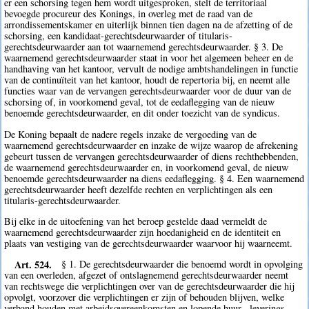
er een schorsing tegen hem wordt uitgesproken, stelt de territoriaal
bevoegde procureur des Konings, in overleg met de raad van de
arrondissementskamer en uiterlijk binnen tien dagen na de afzetting of de
schorsing, een kandidaat-gerechtsdeurwaarder of titularis-
gerechtsdeurwaarder aan tot waarnemend gerechtsdeurwaarder. § 3. De
waarnemend gerechtsdeurwaarder staat in voor het algemeen beheer en de
handhaving van het kantoor, vervult de nodige ambtshandelingen in functie
van de continuïteit van het kantoor, houdt de repertoria bij, en neemt alle
functies waar van de vervangen gerechtsdeurwaarder voor de duur van de
schorsing of, in voorkomend geval, tot de eedaflegging van de nieuw
benoemde gerechtsdeurwaarder, en dit onder toezicht van de syndicus.
De Koning bepaalt de nadere regels inzake de vergoeding van de
waarnemend gerechtsdeurwaarder en inzake de wijze waarop de afrekening
gebeurt tussen de vervangen gerechtsdeurwaarder of diens rechthebbenden,
de waarnemend gerechtsdeurwaarder en, in voorkomend geval, de nieuw
benoemde gerechtsdeurwaarder na diens eedaflegging. § 4. Een waarnemend
gerechtsdeurwaarder heeft dezelfde rechten en verplichtingen als een
titularis-gerechtsdeurwaarder.
Bij elke in de uitoefening van het beroep gestelde daad vermeldt de
waarnemend gerechtsdeurwaarder zijn hoedanigheid en de identiteit en
plaats van vestiging van de gerechtsdeurwaarder waarvoor hij waarneemt.
Art. 524.
§ 1. De gerechtsdeurwaarder die benoemd wordt in opvolging
van een overleden, afgezet of ontslagnemend gerechtsdeurwaarder neemt
van rechtswege die verplichtingen over van de gerechtsdeurwaarder die hij
opvolgt, voorzover die verplichtingen er zijn of behouden blijven, welke
verband houden met arbeidsovereenkomsten en lopende huur-, leverings-,