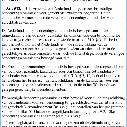
Art. 512.
§ 1. Er wordt een Nederlandstalige en een Franstalige
benoemingscommissie voor gerechtsdeurwaarders opgericht. Beide
commissies vormen samen de verenigde benoemingscommissies voor
gerechtsdeurwaarders.
De Nederlandstalige benoemingscommissie is bevoegd voor : - de
rangschikking van de meest geschikte kandidaten voor een benoeming tot
kandidaat-gerechtsdeurwaarder, van wie de in artikel 510, § 3, 1°, bedoelde
taal van het diploma het Nederlands is; - de rangschikking van de
kandidaten voor een benoeming tot gerechtsdeurwaarder-titularis in de
gerechtelijke arrondissementen waar noch de Franstalige, noch de verenigde
benoemingscommissies bevoegd voor zijn.
De Franstalige benoemingscommissie is bevoegd voor : - de rangschikking
van de meest geschikte kandidaten voor een benoeming tot kandidaat-
gerechtsdeurwaarder, van wie de in artikel 510, § 3, 1°, bedoelde taal van
het diploma het Frans is; - de rangschikking van de kandidaten voor een
benoeming tot gerechtsdeurwaarder-titularis in de in het Waalse Gewest
gelegen gerechtelijke arrondissementen.
De verenigde benoemingscommissies zijn bevoegd voor : - de rangschikking
van de kandidaten voor een benoeming tot gerechtsdeurwaarder-titularis in
het gerechtelijk arrondissement Brussel; - het opstellen van het programma
van de in artikel 513 bedoelde vergelijkende toelatingsproef. § 2. Elke
benoemingscommissies is samengesteld als volgt :
1° een magistraat in functie die wordt gekozen uit de zittende magistraten
van de hoven en rechtbanken en de magistraten van het openbaar ministerie;