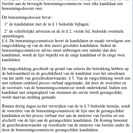
Justitie aan de bevoegde benoemingscommissie voor elke kandidaat een
benoemingsdossier over.
Dit benoemingsdossier bevat :
1° de kandidatuur met de in § 1 bedoelde bijlagen;
2° de schriftelijke adviezen en de in § 2, vierde lid, bedoelde eventuele
opmerkingen.
§ 4. De benoemingscommissie hoort de kandidaten en maakt vervolgens een
rangschikking op van de drie meest geschikte kandidaten. Indien de
benoemingscommissie advies moet uitbrengen over minder dan drie
kandidaten, wordt de lijst beperkt tot de enige kandidaat of de enige twee
kandidaten.
De rangschikking geschiedt op grond van criteria die betrekking hebben op
de bekwaamheid en de geschiktheid van de kandidaat voor het uitoefenen
van het ambt van gerechtsdeurwaarder. § 5. Van de rangschikking wordt een
met redenen omkleed proces-verbaal opgemaakt, dat door de voorzitter en
de secretaris van de benoemingscommissie wordt ondertekend. Indien een
kandidaat met eenparigheid van stemmen als eerste wordt gerangschikt,
wordt daarvan melding gemaakt.
Binnen dertig dagen na het verstrijken van de in § 3 bedoelde termijn, zendt
de voorzitter van de benoemingscommissie de lijst met de gerangschikte
kandidaten en het proces-verbaal over aan de minister van Justitie en een
afschrift van de lijst aan de gerangschikte kandidaten. De Koning benoemt
de gerechtsdeurwaarder op voordracht van de minister van Justitie onder de
door de benoemingscommissie gerangschikte kandidaten.