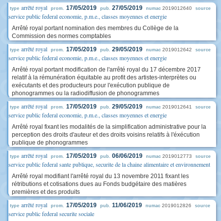
arrêté royal
17/05/2019
27/05/2019
2019012640
type
prom.
pub.
numac
source
service public federal economie, p.m.e., classes moyennes et energie
Arrêté royal portant nomination des membres du Collège de la
Commission des normes comptables
arrêté royal
17/05/2019
29/05/2019
2019012642
type
prom.
pub.
numac
source
service public federal economie, p.m.e., classes moyennes et energie
Arrêté royal portant modification de l'arrêté royal du 17 décembre 2017
relatif à la rémunération équitable au profit des artistes-interprètes ou
exécutants et des producteurs pour l'exécution publique de
phonogrammes ou la radiodiffusion de phonogrammes
arrêté royal
17/05/2019
29/05/2019
2019012641
type
prom.
pub.
numac
source
service public federal economie, p.m.e., classes moyennes et energie
Arrêté royal fixant les modalités de la simplification administrative pour la
perception des droits d'auteur et des droits voisins relatifs à l'éxécution
publique de phonogrammes
arrêté royal
17/05/2019
06/06/2019
2019012773
type
prom.
pub.
numac
source
service public federal sante publique, securite de la chaine alimentaire et environnement
Arrêté royal modifiant l'arrêté royal du 13 novembre 2011 fixant les
rétributions et cotisations dues au Fonds budgétaire des matières
premières et des produits
arrêté royal
17/05/2019
11/06/2019
2019012826
type
prom.
pub.
numac
source
service public federal securite sociale