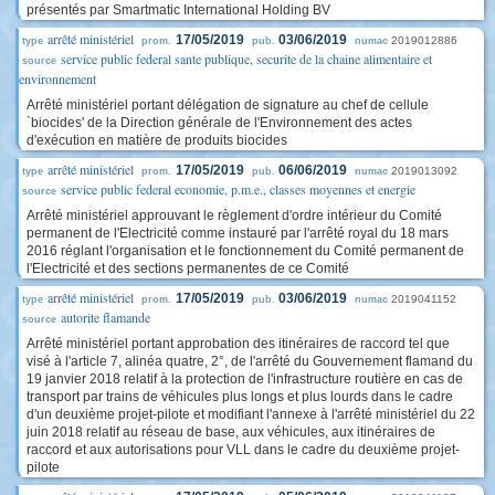
présentés par Smartmatic International Holding BV
arrêté ministériel
17/05/2019
03/06/2019
2019012886
type
prom.
pub.
numac
service public federal sante publique, securite de la chaine alimentaire et
source
environnement
Arrêté ministériel portant délégation de signature au chef de cellule
`biocides' de la Direction générale de l'Environnement des actes
d'exécution en matière de produits biocides
arrêté ministériel
17/05/2019
06/06/2019
2019013092
type
prom.
pub.
numac
service public federal economie, p.m.e., classes moyennes et energie
source
Arrêté ministériel approuvant le règlement d'ordre intérieur du Comité
permanent de l'Electricité comme instauré par l'arrêté royal du 18 mars
2016 réglant l'organisation et le fonctionnement du Comité permanent de
l'Electricité et des sections permanentes de ce Comité
arrêté ministériel
17/05/2019
03/06/2019
2019041152
type
prom.
pub.
numac
autorite flamande
source
Arrêté ministériel portant approbation des itinéraires de raccord tel que
visé à l'article 7, alinéa quatre, 2°, de l'arrêté du Gouvernement flamand du
19 janvier 2018 relatif à la protection de l'infrastructure routière en cas de
transport par trains de véhicules plus longs et plus lourds dans le cadre
d'un deuxième projet-pilote et modifiant l'annexe à l'arrêté ministériel du 22
juin 2018 relatif au réseau de base, aux véhicules, aux itinéraires de
raccord et aux autorisations pour VLL dans le cadre du deuxième projet-
pilote