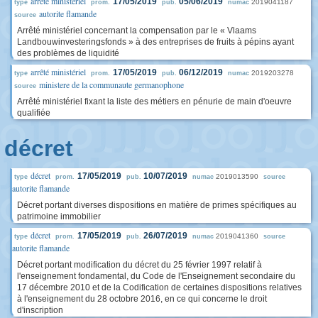
arrêté ministériel
17/05/2019
05/06/2019
2019041187
type
prom.
pub.
numac
autorite flamande
source
Arrêté ministériel concernant la compensation par le « Vlaams
Landbouwinvesteringsfonds » à des entreprises de fruits à pépins ayant
des problèmes de liquidité
arrêté ministériel
17/05/2019
06/12/2019
2019203278
type
prom.
pub.
numac
ministere de la communaute germanophone
source
Arrêté ministériel fixant la liste des métiers en pénurie de main d'oeuvre
qualifiée
décret
décret
17/05/2019
10/07/2019
2019013590
type
prom.
pub.
numac
source
autorite flamande
Décret portant diverses dispositions en matière de primes spécifiques au
patrimoine immobilier
décret
17/05/2019
26/07/2019
2019041360
type
prom.
pub.
numac
source
autorite flamande
Décret portant modification du décret du 25 février 1997 relatif à
l'enseignement fondamental, du Code de l'Enseignement secondaire du
17 décembre 2010 et de la Codification de certaines dispositions relatives
à l'enseignement du 28 octobre 2016, en ce qui concerne le droit
d'inscription