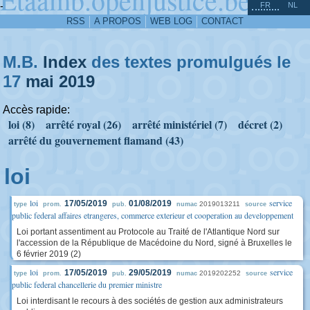
^
-
FR
NL
RSS
A PROPOS
WEB LOG
CONTACT
M.B.
Index
des textes promulgués le
17
mai
2019
Accès rapide:
loi (8)
arrêté royal (26)
arrêté ministériel (7)
décret (2)
arrêté du gouvernement flamand (43)
loi
loi
service
17/05/2019
01/08/2019
2019013211
type
prom.
pub.
numac
source
public federal affaires etrangeres, commerce exterieur et cooperation au developpement
Loi portant assentiment au Protocole au Traité de l'Atlantique Nord sur
l'accession de la République de Macédoine du Nord, signé à Bruxelles le
6 février 2019 (2)
loi
service
17/05/2019
29/05/2019
2019202252
type
prom.
pub.
numac
source
public federal chancellerie du premier ministre
Loi interdisant le recours à des sociétés de gestion aux administrateurs