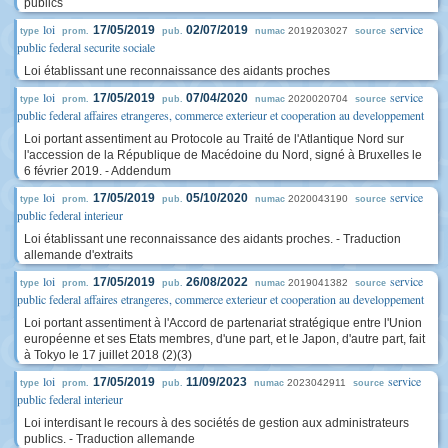
publics
loi
service
17/05/2019
02/07/2019
2019203027
type
prom.
pub.
numac
source
public federal securite sociale
Loi établissant une reconnaissance des aidants proches
loi
service
17/05/2019
07/04/2020
2020020704
type
prom.
pub.
numac
source
public federal affaires etrangeres, commerce exterieur et cooperation au developpement
Loi portant assentiment au Protocole au Traité de l'Atlantique Nord sur
l'accession de la République de Macédoine du Nord, signé à Bruxelles le
6 février 2019. - Addendum
loi
service
17/05/2019
05/10/2020
2020043190
type
prom.
pub.
numac
source
public federal interieur
Loi établissant une reconnaissance des aidants proches. - Traduction
allemande d'extraits
loi
service
17/05/2019
26/08/2022
2019041382
type
prom.
pub.
numac
source
public federal affaires etrangeres, commerce exterieur et cooperation au developpement
Loi portant assentiment à l'Accord de partenariat stratégique entre l'Union
européenne et ses Etats membres, d'une part, et le Japon, d'autre part, fait
à Tokyo le 17 juillet 2018 (2)(3)
loi
service
17/05/2019
11/09/2023
2023042911
type
prom.
pub.
numac
source
public federal interieur
Loi interdisant le recours à des sociétés de gestion aux administrateurs
publics. - Traduction allemande