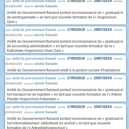
arrêté du gouvernement flamand
17/05/2019
29/07/2019
type
prom.
pub.
numac
autorite flamande
2019041455
source
Arrêté du Gouvernement flamand portant reconnaissance du « graduaat in
de werforganisatie » en tant que nouvelle formation de l'« Hogeschool
Gent »
arrêté du gouvernement flamand
17/05/2019
29/07/2019
type
prom.
pub.
numac
autorite flamande
2019041456
source
Arrêté du Gouvernement flamand portant reconnaissance du « graduaat in
de accounting administration » en tant que nouvelle formation de la «
Katholieke Hogeschool Vives Zuid »
arrêté du gouvernement flamand
17/05/2019
24/07/2019
type
prom.
pub.
numac
autorite flamande
2019041453
source
Arrêté du Gouvernement flamand relatif à la gestion sociale d'habitations
arrêté du gouvernement flamand
17/05/2019
25/07/2019
type
prom.
pub.
numac
autorite flamande
2019041460
source
Arrêté du Gouvernement flamand portant reconnaissance du « graduaat in
het transport en de logistiek » en tant que nouvelle formation de l'« Artesis
Plantijn Hogeschool Antwerpen »
arrêté du gouvernement flamand
17/05/2019
25/07/2019
type
prom.
pub.
numac
autorite flamande
2019041463
source
Arrêté du Gouvernement flamand portant reconnaissance du « graduaat in
het informatiebeheer: bibliotheek en archief » en tant que nouvelle
formation de l'« Arteveldehogeschool »