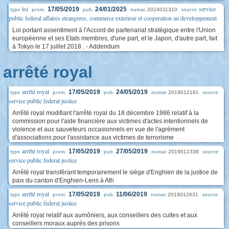
loi
service
17/05/2019
24/01/2025
2024011310
type
prom.
pub.
numac
source
public federal affaires etrangeres, commerce exterieur et cooperation au developpement
Loi portant assentiment à l'Accord de partenariat stratégique entre l'Union
européenne et ses Etats membres, d'une part, et le Japon, d'autre part, fait
à Tokyo le 17 juillet 2018 . - Addendum
arrêté royal
arrêté royal
17/05/2019
24/05/2019
2019012181
type
prom.
pub.
numac
source
service public federal justice
Arrêté royal modifiant l'arrêté royal du 18 décembre 1986 relatif à la
commission pour l'aide financière aux victimes d'actes intentionnels de
violence et aux sauveteurs occasionnels en vue de l'agrément
d'associations pour l'assistance aux victimes de terrorisme
arrêté royal
17/05/2019
27/05/2019
2019012338
type
prom.
pub.
numac
source
service public federal justice
Arrêté royal transférant temporairement le siège d'Enghien de la justice de
paix du canton d'Enghien-Lens à Ath
arrêté royal
17/05/2019
11/06/2019
2019012631
type
prom.
pub.
numac
source
service public federal justice
Arrêté royal relatif aux aumôniers, aux conseillers des cultes et aux
conseillers moraux auprès des prisons