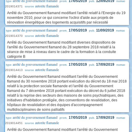
arrêté du gouvernement flamand
17/05/2019
12/09/2019
type
prom.
pub.
numac
autorite flamande
2019014371
source
Arrêté du Gouvernement flamand modifiant l'arrêté relatif à l'Energie du 19
novembre 2010, pour ce qui concerne l'octroi d'aide aux projets de
rénovation énergétique des logements acquisitifs par nécessité
arrêté du gouvernement flamand
17/05/2019
11/09/2019
type
prom.
pub.
numac
autorite flamande
2019014370
source
Arrêté du Gouvernement flamand modifiant diverses dispositions de
l'arrêté du Gouvernement flamand du 28 septembre 2018 relatif à la
séance de mise à niveau dans le cadre de la formation à la conduite
catégorie B
arrêté du gouvernement flamand
17/05/2019
17/09/2019
type
prom.
pub.
numac
autorite flamande
2019014413
source
Arrêté du Gouvernement flamand modifiant l'arrêté du Gouvernement
flamand du 30 novembre 2018 portant exécution du décret du 18 mai 2018
relatif à la protection sociale flamande et l'arrêté du Gouvernement
flamand du 7 décembre 2018 portant exécution du décret du 6 juillet 2018
relatif à la reprise des secteurs des maisons de soins psychiatriques, des
initiatives d'habitation protégée, des conventions de revalidation, des
hôpitaux de revalidation et des équipes d'accompagnement
multidisciplinaires de soins palliatifs
arrêté du gouvernement flamand
17/05/2019
17/09/2019
type
prom.
pub.
numac
autorite flamande
2019014451
source
Arrêté du Gouvernement flamand modifiant l'arrêté du Gouvernement