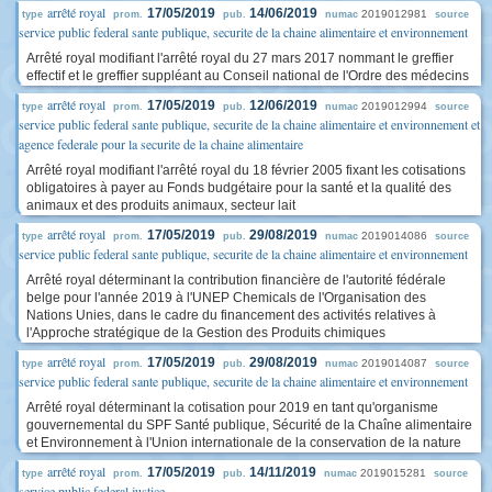
arrêté royal
17/05/2019
14/06/2019
2019012981
type
prom.
pub.
numac
source
service public federal sante publique, securite de la chaine alimentaire et environnement
Arrêté royal modifiant l'arrêté royal du 27 mars 2017 nommant le greffier
effectif et le greffier suppléant au Conseil national de l'Ordre des médecins
arrêté royal
17/05/2019
12/06/2019
2019012994
type
prom.
pub.
numac
source
service public federal sante publique, securite de la chaine alimentaire et environnement et
agence federale pour la securite de la chaine alimentaire
Arrêté royal modifiant l'arrêté royal du 18 février 2005 fixant les cotisations
obligatoires à payer au Fonds budgétaire pour la santé et la qualité des
animaux et des produits animaux, secteur lait
arrêté royal
17/05/2019
29/08/2019
2019014086
type
prom.
pub.
numac
source
service public federal sante publique, securite de la chaine alimentaire et environnement
Arrêté royal déterminant la contribution financière de l'autorité fédérale
belge pour l'année 2019 à l'UNEP Chemicals de l'Organisation des
Nations Unies, dans le cadre du financement des activités relatives à
l'Approche stratégique de la Gestion des Produits chimiques
arrêté royal
17/05/2019
29/08/2019
2019014087
type
prom.
pub.
numac
source
service public federal sante publique, securite de la chaine alimentaire et environnement
Arrêté royal déterminant la cotisation pour 2019 en tant qu'organisme
gouvernemental du SPF Santé publique, Sécurité de la Chaîne alimentaire
et Environnement à l'Union internationale de la conservation de la nature
arrêté royal
17/05/2019
14/11/2019
2019015281
type
prom.
pub.
numac
source
service public federal justice