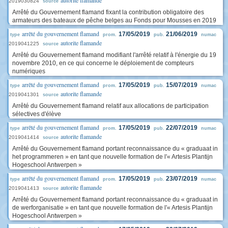
autorite flamande
2019030824
source
Arrêté du Gouvernement flamand fixant la contribution obligatoire des
armateurs des bateaux de pêche belges au Fonds pour Mousses en 2019
arrêté du gouvernement flamand
17/05/2019
21/06/2019
type
prom.
pub.
numac
autorite flamande
2019041225
source
Arrêté du Gouvernement flamand modifiant l'arrêté relatif à l'énergie du 19
novembre 2010, en ce qui concerne le déploiement de compteurs
numériques
arrêté du gouvernement flamand
17/05/2019
15/07/2019
type
prom.
pub.
numac
autorite flamande
2019041301
source
Arrêté du Gouvernement flamand relatif aux allocations de participation
sélectives d'élève
arrêté du gouvernement flamand
17/05/2019
22/07/2019
type
prom.
pub.
numac
autorite flamande
2019041414
source
Arrêté du Gouvernement flamand portant reconnaissance du « graduaat in
het programmeren » en tant que nouvelle formation de l'« Artesis Plantijn
Hogeschool Antwerpen »
arrêté du gouvernement flamand
17/05/2019
23/07/2019
type
prom.
pub.
numac
autorite flamande
2019041413
source
Arrêté du Gouvernement flamand portant reconnaissance du « graduaat in
de werforganisatie » en tant que nouvelle formation de l'« Artesis Plantijn
Hogeschool Antwerpen »