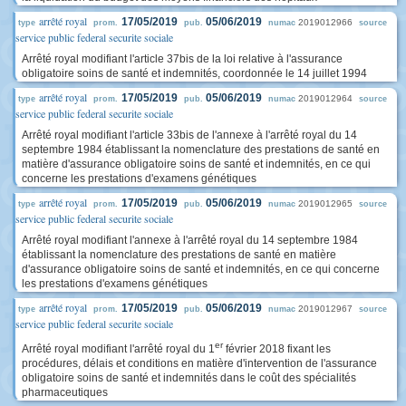
arrêté royal
17/05/2019
05/06/2019
2019012966
type
prom.
pub.
numac
source
service public federal securite sociale
Arrêté royal modifiant l'article 37bis de la loi relative à l'assurance
obligatoire soins de santé et indemnités, coordonnée le 14 juillet 1994
arrêté royal
17/05/2019
05/06/2019
2019012964
type
prom.
pub.
numac
source
service public federal securite sociale
Arrêté royal modifiant l'article 33bis de l'annexe à l'arrêté royal du 14
septembre 1984 établissant la nomenclature des prestations de santé en
matière d'assurance obligatoire soins de santé et indemnités, en ce qui
concerne les prestations d'examens génétiques
arrêté royal
17/05/2019
05/06/2019
2019012965
type
prom.
pub.
numac
source
service public federal securite sociale
Arrêté royal modifiant l'annexe à l'arrêté royal du 14 septembre 1984
établissant la nomenclature des prestations de santé en matière
d'assurance obligatoire soins de santé et indemnités, en ce qui concerne
les prestations d'examens génétiques
arrêté royal
17/05/2019
05/06/2019
2019012967
type
prom.
pub.
numac
source
service public federal securite sociale
er
Arrêté royal modifiant l'arrêté royal du 1
février 2018 fixant les
procédures, délais et conditions en matière d'intervention de l'assurance
obligatoire soins de santé et indemnités dans le coût des spécialités
pharmaceutiques