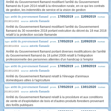
Arrêté du Gouvernement flamand modifiant l'arrêté du Gouvernement
flamand du 6 juin 2014 relatif à la rénovation rurale, en ce qui les contrats
de gestion, les indemnités de service et la vision de gestion
arrêté du gouvernement flamand
17/05/2019
11/09/2019
type
prom.
pub.
numac
autorite flamande
2019014302
source
Arrêté du Gouvernement flamand modifiant l'arrêté du Gouvernement
flamand du 30 novembre 2018 portant exécution du décret du 18 mai 2018
relatif à la protection sociale flamande
arrêté du gouvernement flamand
17/05/2019
11/09/2019
type
prom.
pub.
numac
autorite flamande
2019014304
source
Arrêté du Gouvernement flamand portant diverses modifications de l'arrêté
du Gouvernement flamand du 18 juillet 2008 relatif à l'intégration
professionnelle des personnes atteintes d'un handicap à l'emploi
arrêté du gouvernement flamand
17/05/2019
13/09/2019
type
prom.
pub.
numac
autorite flamande
2019014363
source
Arrêté du Gouvernement flamand relatif à l'élevage d'animaux
domestiques utiles à l'agriculture
arrêté du gouvernement flamand
17/05/2019
13/01/2020
type
prom.
pub.
numac
autorite flamande
2019014365
source
Arrêté du Gouvernement flamand relatif à la procédure et aux conditions
de vente et d'exploitation de bois et d'autres produits forestiers provenant
des forêts publiques