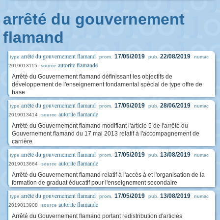
arrêté du gouvernement
flamand
arrêté du gouvernement flamand
17/05/2019
22/08/2019
type
prom.
pub.
numac
autorite flamande
2019013115
source
Arrêté du Gouvernement flamand définissant les objectifs de
développement de l'enseignement fondamental spécial de type offre de
base
arrêté du gouvernement flamand
17/05/2019
28/06/2019
type
prom.
pub.
numac
autorite flamande
2019013414
source
Arrêté du Gouvernement flamand modifiant l'article 5 de l'arrêté du
Gouvernement flamand du 17 mai 2013 relatif à l'accompagnement de
carrière
arrêté du gouvernement flamand
17/05/2019
13/08/2019
type
prom.
pub.
numac
autorite flamande
2019013664
source
Arrêté du Gouvernement flamand relatif à l'accès à et l'organisation de la
formation de graduat éducatif pour l'enseignement secondaire
arrêté du gouvernement flamand
17/05/2019
13/08/2019
type
prom.
pub.
numac
autorite flamande
2019013908
source
Arrêté du Gouvernement flamand portant redistribution d'articles