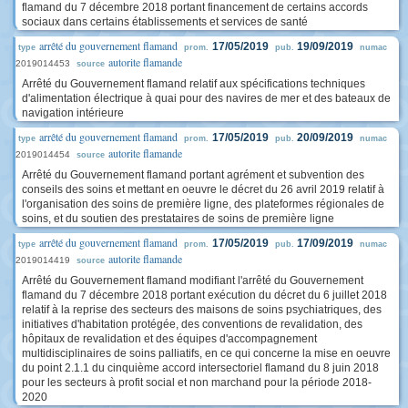
flamand du 7 décembre 2018 portant financement de certains accords
sociaux dans certains établissements et services de santé
arrêté du gouvernement flamand
17/05/2019
19/09/2019
type
prom.
pub.
numac
autorite flamande
2019014453
source
Arrêté du Gouvernement flamand relatif aux spécifications techniques
d'alimentation électrique à quai pour des navires de mer et des bateaux de
navigation intérieure
arrêté du gouvernement flamand
17/05/2019
20/09/2019
type
prom.
pub.
numac
autorite flamande
2019014454
source
Arrêté du Gouvernement flamand portant agrément et subvention des
conseils des soins et mettant en oeuvre le décret du 26 avril 2019 relatif à
l'organisation des soins de première ligne, des plateformes régionales de
soins, et du soutien des prestataires de soins de première ligne
arrêté du gouvernement flamand
17/05/2019
17/09/2019
type
prom.
pub.
numac
autorite flamande
2019014419
source
Arrêté du Gouvernement flamand modifiant l'arrêté du Gouvernement
flamand du 7 décembre 2018 portant exécution du décret du 6 juillet 2018
relatif à la reprise des secteurs des maisons de soins psychiatriques, des
initiatives d'habitation protégée, des conventions de revalidation, des
hôpitaux de revalidation et des équipes d'accompagnement
multidisciplinaires de soins palliatifs, en ce qui concerne la mise en oeuvre
du point 2.1.1 du cinquième accord intersectoriel flamand du 8 juin 2018
pour les secteurs à profit social et non marchand pour la période 2018-
2020