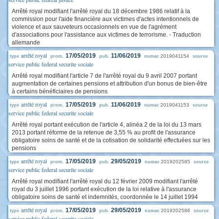
Arrêté royal modifiant l'arrêté royal du 18 décembre 1986 relatif à la
commission pour l'aide financière aux victimes d'actes intentionnels de
violence et aux sauveteurs occasionnels en vue de l'agrément
d'associations pour l'assistance aux victimes de terrorisme. - Traduction
allemande
arrêté royal
17/05/2019
11/06/2019
2019041154
type
prom.
pub.
numac
source
service public federal securite sociale
Arrêté royal modifiant l'article 7 de l'arrêté royal du 9 avril 2007 portant
augmentation de certaines pensions et attribution d'un bonus de bien-être
à certains bénéficiaires de pensions
arrêté royal
17/05/2019
11/06/2019
2019041153
type
prom.
pub.
numac
source
service public federal securite sociale
Arrêté royal portant exécution de l'article 4, alinéa 2 de la loi du 13 mars
2013 portant réforme de la retenue de 3,55 % au profit de l'assurance
obligatoire soins de santé et de la cotisation de solidarité effectuées sur les
pensions
arrêté royal
17/05/2019
29/05/2019
2019202585
type
prom.
pub.
numac
source
service public federal securite sociale
Arrêté royal modifiant l'arrêté royal du 12 février 2009 modifiant l'arrêté
royal du 3 juillet 1996 portant exécution de la loi relative à l'assurance
obligatoire soins de santé et indemnités, coordonnée le 14 juillet 1994
arrêté royal
17/05/2019
29/05/2019
2019202586
type
prom.
pub.
numac
source
service public federal securite sociale