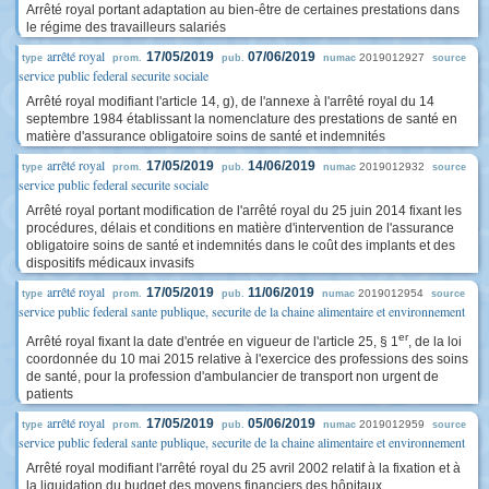
Arrêté royal portant adaptation au bien-être de certaines prestations dans
le régime des travailleurs salariés
arrêté royal
17/05/2019
07/06/2019
2019012927
type
prom.
pub.
numac
source
service public federal securite sociale
Arrêté royal modifiant l'article 14, g), de l'annexe à l'arrêté royal du 14
septembre 1984 établissant la nomenclature des prestations de santé en
matière d'assurance obligatoire soins de santé et indemnités
arrêté royal
17/05/2019
14/06/2019
2019012932
type
prom.
pub.
numac
source
service public federal securite sociale
Arrêté royal portant modification de l'arrêté royal du 25 juin 2014 fixant les
procédures, délais et conditions en matière d'intervention de l'assurance
obligatoire soins de santé et indemnités dans le coût des implants et des
dispositifs médicaux invasifs
arrêté royal
17/05/2019
11/06/2019
2019012954
type
prom.
pub.
numac
source
service public federal sante publique, securite de la chaine alimentaire et environnement
er
Arrêté royal fixant la date d'entrée en vigueur de l'article 25, § 1
, de la loi
coordonnée du 10 mai 2015 relative à l'exercice des professions des soins
de santé, pour la profession d'ambulancier de transport non urgent de
patients
arrêté royal
17/05/2019
05/06/2019
2019012959
type
prom.
pub.
numac
source
service public federal sante publique, securite de la chaine alimentaire et environnement
Arrêté royal modifiant l'arrêté royal du 25 avril 2002 relatif à la fixation et à
la liquidation du budget des moyens financiers des hôpitaux