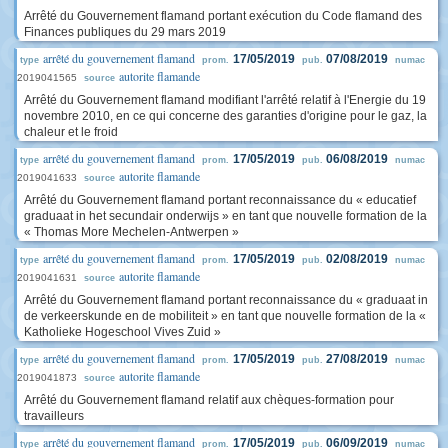
Arrêté du Gouvernement flamand portant exécution du Code flamand des
Finances publiques du 29 mars 2019
arrêté du gouvernement flamand
17/05/2019
07/08/2019
type
prom.
pub.
numac
autorite flamande
2019041565
source
Arrêté du Gouvernement flamand modifiant l'arrêté relatif à l'Energie du 19
novembre 2010, en ce qui concerne des garanties d'origine pour le gaz, la
chaleur et le froid
arrêté du gouvernement flamand
17/05/2019
06/08/2019
type
prom.
pub.
numac
autorite flamande
2019041633
source
Arrêté du Gouvernement flamand portant reconnaissance du « educatief
graduaat in het secundair onderwijs » en tant que nouvelle formation de la
« Thomas More Mechelen-Antwerpen »
arrêté du gouvernement flamand
17/05/2019
02/08/2019
type
prom.
pub.
numac
autorite flamande
2019041631
source
Arrêté du Gouvernement flamand portant reconnaissance du « graduaat in
de verkeerskunde en de mobiliteit » en tant que nouvelle formation de la «
Katholieke Hogeschool Vives Zuid »
arrêté du gouvernement flamand
17/05/2019
27/08/2019
type
prom.
pub.
numac
autorite flamande
2019041873
source
Arrêté du Gouvernement flamand relatif aux chèques-formation pour
travailleurs
arrêté du gouvernement flamand
17/05/2019
06/09/2019
type
prom.
pub.
numac