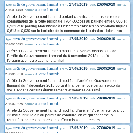
arrêté du gouvernement flamand
17/05/2019
23/09/2019
type
prom.
pub.
numac
autorite flamande
2019014459
source
Arrêté du Gouvernement flamand portant classification dans les routes
communales de la route régionale T704-0 Accès au parking entre 0,000 et
0,939 et le parking Molenheide à Helchteren entre les points kilométriques
0,613 et 0,939 sur le territoire de la commune de Houthalen-Helchteren
arrêté du gouvernement flamand
17/05/2019
24/06/2019
type
prom.
pub.
numac
autorite flamande
2019030553
source
Arrêté du Gouvernement flamand modifiant diverses dispositions de
l'arrêté du Gouvernement flamand du 8 novembre 2013 relatif à
l'organisation du placement familial
arrêté du gouvernement flamand
17/05/2019
29/08/2019
type
prom.
pub.
numac
autorite flamande
2019030819
source
Arrêté du Gouvernement flamand modifiant l'arrêté du Gouvernement
flamand du 7 décembre 2018 portant financement de certains accords
sociaux dans certains établissements et services de santé
arrêté du gouvernement flamand
17/05/2019
28/08/2019
type
prom.
pub.
numac
autorite flamande
2019030825
source
Arrêté du Gouvernement flamand modifiant l'article 47 de l'arrêté royal du
23 mars 1998 relatif au permis de conduire, en ce qui concerne la
rémunération des membres de la Commission de recours
arrêté du gouvernement flamand
17/05/2019
27/08/2019
type
prom.
pub.
numac