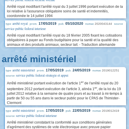
Arrêté royal modifiant l'arrêté royal du 3 juillet 1996 portant exécution de la
loi relative à l'assurance obligatoire soins de santé et indemnités,
coordonnée le 14 juillet 1994
arrêté royal
17/05/2019
05/10/2020
2020043144
type
prom.
pub.
numac
source
service public federal interieur
Arrêté royal modifiant l'arrêté royal du 18 février 2005 fixant les cotisations
obligatoires à payer au Fonds budgétaire pour la santé et la qualité des
animaux et des produits animaux, secteur lait. - Traduction allemande
arrêté ministériel
arrêté ministériel
17/05/2019
24/05/2019
2019012251
type
prom.
pub.
numac
service public federal strategie et appui
source
er
Arrêté ministériel portant exécution de l'article 1
de l'arrêté royal du 20
er
septembre 2012 portant exécution de l'article 3, alinéa 1
, de la loi du 19
juillet 2012 relative à la semaine de quatre jours et au travail à mi-temps à
partir de 50 ou 55 ans dans le secteur public pour le CPAS de Thimister-
Clermont
arrêté ministériel
17/05/2019
22/05/2019
2019012419
type
prom.
pub.
numac
service public federal interieur
source
Arrêté ministériel constatant la conformité aux conditions générales
d'agrément des systèmes de vote électronique avec preuve papier