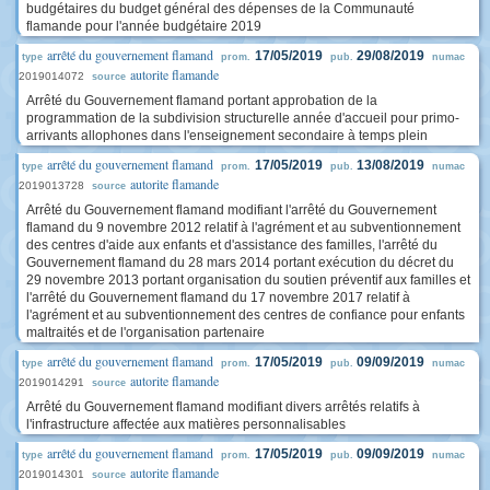
budgétaires du budget général des dépenses de la Communauté
flamande pour l'année budgétaire 2019
arrêté du gouvernement flamand
17/05/2019
29/08/2019
type
prom.
pub.
numac
autorite flamande
2019014072
source
Arrêté du Gouvernement flamand portant approbation de la
programmation de la subdivision structurelle année d'accueil pour primo-
arrivants allophones dans l'enseignement secondaire à temps plein
arrêté du gouvernement flamand
17/05/2019
13/08/2019
type
prom.
pub.
numac
autorite flamande
2019013728
source
Arrêté du Gouvernement flamand modifiant l'arrêté du Gouvernement
flamand du 9 novembre 2012 relatif à l'agrément et au subventionnement
des centres d'aide aux enfants et d'assistance des familles, l'arrêté du
Gouvernement flamand du 28 mars 2014 portant exécution du décret du
29 novembre 2013 portant organisation du soutien préventif aux familles et
l'arrêté du Gouvernement flamand du 17 novembre 2017 relatif à
l'agrément et au subventionnement des centres de confiance pour enfants
maltraités et de l'organisation partenaire
arrêté du gouvernement flamand
17/05/2019
09/09/2019
type
prom.
pub.
numac
autorite flamande
2019014291
source
Arrêté du Gouvernement flamand modifiant divers arrêtés relatifs à
l'infrastructure affectée aux matières personnalisables
arrêté du gouvernement flamand
17/05/2019
09/09/2019
type
prom.
pub.
numac
autorite flamande
2019014301
source