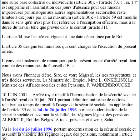
une autre base collective ou individuelle (article 30); - l'article 53, § 1er, 14°
est supprimé et l'assimilation des jours d'absence pour des raisons
impérieuses par analogie aux autres réglementations sectorielles reste
limitée à dix jours par an au maximum (article 30); - l'article 59 est modifié
dans le sens qu'il n'est plus fait référence à l'occupation effective, mais à la
durée du travail telle que prévue dans le contrat (article 31).
L'article 34 fixe l'entrée en vigueur à une date déterminée par le Roi.
L'article 35 désigne les ministres qui sont chargés de l'exécution du présent
arrêté.
Il convient finalement de remarquer que le présent projet d'arrêté royal tient
compte des remarques du Conseil d'Etat.
Nous avons l'honneur d'être, Sire, de votre Majesté, les très respectueux, et
très fidèles serviteurs, La Ministre de l'Emploi, Mme L. ONKELINX Le
Ministre des Affaires sociales et des Pensions, F. VANDENBROUCKE
10 JUIN 2001. - Arrêté royal relatif à l'harmonisation de la sécurité sociale
à l'arrêté royal du 10 juin 2001 portant définition uniforme de notions
relatives au temps de travail à l'usage de la sécurité sociale, en application
loi du 26 juillet 1996
de l'article 39 de la
portant modernisation de la
sécurité sociale et assurant la viabilité des régimes légaux des pensions
ALBERT II, Roi des Belges, A tous, présents et à venir, Salut.
loi du 26 juillet 1996
Vu la
portant modernisation de la sécurité sociale et
assurant la viabilité des régimes légaux des pensions, notamment l'article
39;