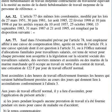
durée hebdomadaire de travail moyenne contractuelle du travailleur équivaut
à la moitié au moins de la durée hebdomadaire de travail moyenne de la
personne de référence. »
Art. 32.
L'article 77 des mêmes lois coordonnées, modifié par les lois
du 27 mars 1951, 30 juin 1981, 1er août 1985, 22 février 1998 et 10 juin
1998 et par les arrêtés royaux du 10 avril 1957, 25 octobre 1960, 13
septembre 1983, 31 mars 1987 et 21 avril 1995, est remplacé par la
disposition suivante : «
Art. 77.
Sauf dans l'éventualité prévue par l'article 78, tout employeur
affilié à une caisse de compensation libre, agréée en vertu de l'article 19, à
une caisse spéciale dont il est question à l'article 31, ou à l'Office national
d'allocations familiales pour travailleurs salariés, est tenu de verser pour
chaque personne non assujettie à la législation sur la sécurité sociale des
travailleurs salariés, des ouvriers mineurs et assimilés ou des marins de la
marine marchande qu'il occupe au travail en vertu d'un contrat de travail,
une cotisation de 122 F par jour de travail effectif normal.
Sont assimilées à des heures de travail effectivement fournies les heures qui
seraient habituellement prestées au cours des jours qui donnent lieu à
assimilations conformément à l'alinéa 3.
Aux jours de travail effectif normal, il y a lieu d'assimiler, pour
l'application du présent article :
a) les jours pendant lesquels aucune prestation de travail n'a été fournie
pendant six mois pour cause de maladie ou d'accident;
b) le repos compensatoire;