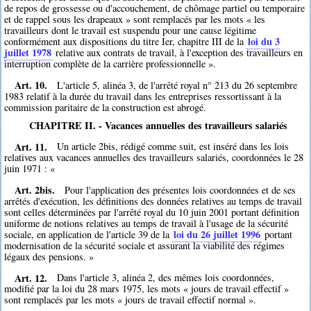
de repos de grossesse ou d'accouchement, de chômage partiel ou temporaire
et de rappel sous les drapeaux » sont remplacés par les mots « les
travailleurs dont le travail est suspendu pour une cause légitime
loi du 3
conformément aux dispositions du titre Ier, chapitre III de la
juillet 1978
relative aux contrats de travail, à l'exception des travailleurs en
interruption complète de la carrière professionnelle ».
Art. 10.
L'article 5, alinéa 3, de l'arrêté royal n° 213 du 26 septembre
1983 relatif à la durée du travail dans les entreprises ressortissant à la
commission paritaire de la construction est abrogé.
CHAPITRE II. - Vacances annuelles des travailleurs salariés
Art. 11.
Un article 2bis, rédigé comme suit, est inséré dans les lois
relatives aux vacances annuelles des travailleurs salariés, coordonnées le 28
juin 1971 : «
Art. 2bis.
Pour l'application des présentes lois coordonnées et de ses
arrêtés d'exécution, les définitions des données relatives au temps de travail
sont celles déterminées par l'arrêté royal du 10 juin 2001 portant définition
uniforme de notions relatives au temps de travail à l'usage de la sécurité
loi du 26 juillet 1996
sociale, en application de l'article 39 de la
portant
modernisation de la sécurité sociale et assurant la viabilité des régimes
légaux des pensions. »
Art. 12.
Dans l'article 3, alinéa 2, des mêmes lois coordonnées,
modifié par la loi du 28 mars 1975, les mots « jours de travail effectif »
sont remplacés par les mots « jours de travail effectif normal ».