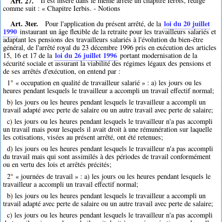
Art. 27.
Il est inséré dans le même arrêté un chapitre Ierbis, rédigé
comme suit : « Chapitre Ierbis. - Notions
Art. 3ter.
loi du 20 juillet
Pour l'application du présent arrêté, de la
1990
instaurant un âge flexible de la retraite pour les travailleurs salariés et
adaptant les pensions des travailleurs salariés à l'évolution du bien-être
général, de l'arrêté royal du 23 décembre 1996 pris en exécution des articles
loi du 26 juillet 1996
15, 16 et 17 de la
portant modernisation de la
sécurité sociale et assurant la viabilité des régimes légaux des pensions et
de ses arrêtés d'exécution, on entend par :
1° « occupation en qualité de travailleur salarié » : a) les jours ou les
heures pendant lesquels le travailleur a accompli un travail effectif normal;
b) les jours ou les heures pendant lesquels le travailleur a accompli un
travail adapté avec perte de salaire ou un autre travail avec perte de salaire;
c) les jours ou les heures pendant lesquels le travailleur n'a pas accompli
un travail mais pour lesquels il avait droit à une rémunération sur laquelle
les cotisations, visées au présent arrêté, ont été retenues;
d) les jours ou les heures pendant lesquels le travailleur n'a pas accompli
du travail mais qui sont assimilés à des périodes de travail conformément
ou en vertu des lois et arrêtés précités;
2° « journées de travail » : a) les jours ou les heures pendant lesquels le
travailleur a accompli un travail effectif normal;
b) les jours ou les heures pendant lesquels le travailleur a accompli un
travail adapté avec perte de salaire ou un autre travail avec perte de salaire;
c) les jours ou les heures pendant lesquels le travailleur n'a pas accompli