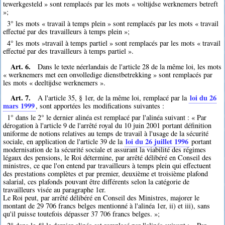
tewerkgesteld » sont remplacés par les mots « voltijdse werknemers betreft
»;
3° les mots « travail à temps plein » sont remplacés par les mots « travail
effectué par des travailleurs à temps plein »;
4° les mots »travail à temps partiel » sont remplacés par les mots « travail
effectué par des travailleurs à temps partiel ».
Art. 6.
Dans le texte néerlandais de l'article 28 de la même loi, les mots
« werknemers met een onvolledige dienstbetrekking » sont remplacés par
les mots « deeltijdse werknemers ».
Art. 7.
loi du 26
A l'article 35, § 1er, de la même loi, remplacé par la
mars 1999
, sont apportées les modifications suivantes :
1° dans le 2° le dernier alinéa est remplacé par l'alinéa suivant : « Par
dérogation à l'article 9 de l'arrêté royal du 10 juin 2001 portant définition
uniforme de notions relatives au temps de travail à l'usage de la sécurité
loi du 26 juillet 1996
sociale, en application de l'article 39 de la
portant
modernisation de la sécurité sociale et assurant la viabilité des régimes
légaux des pensions, le Roi détermine, par arrêté délibéré en Conseil des
ministres, ce que l'on entend par travailleurs à temps plein qui effectuent
des prestations complètes et par premier, deuxième et troisième plafond
salarial, ces plafonds pouvant être différents selon la catégorie de
travailleurs visée au paragraphe 1er.
Le Roi peut, par arrêté délibéré en Conseil des Ministres, majorer le
montant de 29 706 francs belges mentionné à l'alinéa 1er, ii) et iii), sans
qu'il puisse toutefois dépasser 37 706 francs belges. »;