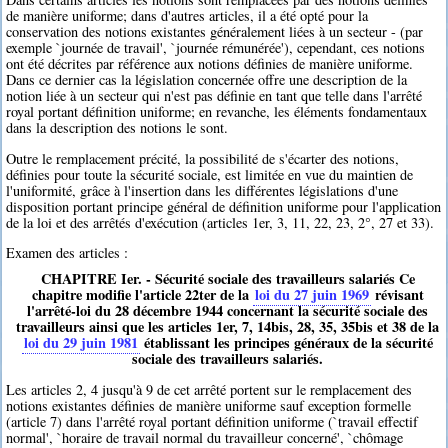
de manière uniforme; dans d'autres articles, il a été opté pour la
conservation des notions existantes généralement liées à un secteur - (par
exemple `journée de travail', `journée rémunérée'), cependant, ces notions
ont été décrites par référence aux notions définies de manière uniforme.
Dans ce dernier cas la législation concernée offre une description de la
notion liée à un secteur qui n'est pas définie en tant que telle dans l'arrêté
royal portant définition uniforme; en revanche, les éléments fondamentaux
dans la description des notions le sont.
Outre le remplacement précité, la possibilité de s'écarter des notions,
définies pour toute la sécurité sociale, est limitée en vue du maintien de
l'uniformité, grâce à l'insertion dans les différentes législations d'une
disposition portant principe général de définition uniforme pour l'application
de la loi et des arrêtés d'exécution (articles 1er, 3, 11, 22, 23, 2°, 27 et 33).
Examen des articles :
CHAPITRE Ier. - Sécurité sociale des travailleurs salariés Ce
chapitre modifie l'article 22ter de la
loi du 27 juin 1969
révisant
l'arrêté-loi du 28 décembre 1944 concernant la sécurité sociale des
travailleurs ainsi que les articles 1er, 7, 14bis, 28, 35, 35bis et 38 de la
loi du 29 juin 1981
établissant les principes généraux de la sécurité
sociale des travailleurs salariés.
Les articles 2, 4 jusqu'à 9 de cet arrêté portent sur le remplacement des
notions existantes définies de manière uniforme sauf exception formelle
(article 7) dans l'arrêté royal portant définition uniforme (`travail effectif
normal', `horaire de travail normal du travailleur concerné', `chômage