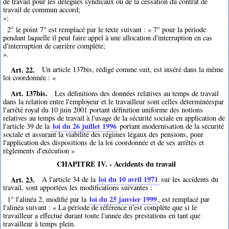
de travail pour les délégués syndicaux ou de la cessation du contrat de
travail de commun accord;
»;
2° le point 7° est remplacé par le texte suivant : « 7° pour la période
pendant laquelle il peut faire appel à une allocation d'interruption en cas
d'interruption de carrière complète;
».
Art. 22.
Un article 137bis, rédigé comme suit, est inséré dans la même
loi coordonnée : «
Art. 137bis.
Les définitions des données relatives au temps de travail
dans la relation entre l'employeur et le travailleur sont celles déterminéespar
l'arrêté royal du 10 juin 2001 portant définition uniforme des notions
relatives au temps de travail à l'usage de la sécurité sociale en application de
loi du 26 juillet 1996
l'article 39 de la
portant modernisation de la sécurité
sociale et assurant la viabilité des régimes légaux des pensions, pour
l'application des dispositions de la loi coordonnée et de ses arrêtés et
règlements d'exécution »
CHAPITRE IV. - Accidents du travail
Art. 23.
loi du 10 avril 1971
A l'article 34 de la
sur les accidents du
travail, sont apportées les modifications suivantes :
loi du 25 janvier 1999
1° l'alinéa 2, modifié par la
, est remplacé par
l'alinéa suivant : « La période de référence n'est complète que si le
travailleur a effectué durant toute l'année des prestations en tant que
travailleur à temps plein.