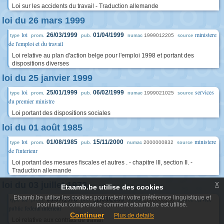
Loi sur les accidents du travail - Traduction allemande
loi du 26 mars 1999
loi
ministere
26/03/1999
01/04/1999
1999012205
type
prom.
pub.
numac
source
de l'emploi et du travail
Loi relative au plan d'action belge pour l'emploi 1998 et portant des
dispositions diverses
loi du 25 janvier 1999
loi
services
25/01/1999
06/02/1999
1999021025
type
prom.
pub.
numac
source
du premier ministre
Loi portant des dispositions sociales
loi du 01 août 1985
loi
ministere
01/08/1985
15/11/2000
2000000832
type
prom.
pub.
numac
source
de l'interieur
Loi portant des mesures fiscales et autres . - chapitre III, section II. -
Traduction allemande
x
loi du 03 juillet 1978
Etaamb.be utilise des cookies
Etaamb.be utilise les cookies pour retenir votre préférence linguistique et
loi
service
03/07/1978
12/03/2009
2009000158
type
prom.
pub.
numac
source
pour mieux comprendre comment etaamb.be est utilisé.
public federal interieur
Continuer
Plus de details
Loi relative aux contrats de travail