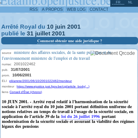
^
-
FR
NL
RSS
A PROPOS
WEB LOG
CONTACT
Arrêté Royal du
10
juin
2001
publié le
31
juillet
2001
Comment obtenir une aide juridique ?
ministere des affaires sociales, de la sante publique et de
source
l'environnement ministere de l'emploi et du travail
2001022462
numac
31/07/2001
pub.
10/06/2001
prom.
ELI
eli/arrete/2001/06/10/2001022462/moniteur
moniteur
https://www.ejustice.just.fgov.be/cgi/article_body(...)
liens
Conseil d'État (chrono)
10 JUIN 2001. - Arrêté royal relatif à l'harmonisation de la sécurité
sociale à l'arrêté royal du 10 juin 2001 portant définition uniforme de
notions relatives au temps de travail à l'usage de la sécurité sociale, en
application de l'article 39 de la
loi du 26 juillet 1996
portant
modernisation de la sécurité sociale et assurant la viabilité des régimes
légaux des pensions