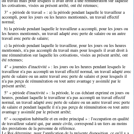
du travail mais pour lesquels il avait droit à une rémunération sur laquelle
les cotisations, visées au présent arrêté, ont été retenues;
3° « période de travail » : a) la période pendant laquelle le travailleur a
accompli, pour les jours ou les heures mentionnés, un travail effectif
normal;
b) la période pendant laquelle le travailleur a accompli, pour les jours ou
les heures mentionnés, un travail adapté avec perte de salaire ou un autre
travail avec perte de salaire;
c) la période pendant laquelle le travailleur, pour les jours ou les heures
mentionnés, n'a pas accompli du travail mais pour lesquels il avait droit à
une rémunération sur laquelle les cotisations, visées au présent arrêté, ont
été retenues;
4° « journées d'inactivité » : les jours ou les heures pendant lesquels le
travailleur n'a pas accompli un travail effectif normal, un travail adapté avec
perte de salaire ou un autre travail avec perte de salaire et pour lesquels il
n'a pas perçu de rémunération ou tout autre avantage y assimilé par le
présent arrêté;
5° « période d'inactivité » : la période, le cas échéant exprimé en jours ou
heures, pendant laquelle le travailleur n'a pas accompli un travail effectif
normal, un travail adapté avec perte de salaire ou un autre travail avec perte
de salaire et pendant laquelle il n'a pas perçu de rémunération ou tout autre
avantage y assimilé par le présent arrêté;
6° « occupation habituelle et en ordre principal » : l'occupation en qualité
de travailleur salarié qui, par année civile, correspond à un tiers au moins
des prestations de la personne de référence.
Le Roi détermine, pour l'application de la présente disposition, ce qu'il y a