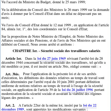
Vu l'accord du Ministre du Budget, donné le 25 mars 1999;
Vu la délibération du Conseil des Ministres le 26 mars 1999 sur la demande
d'avis à donner par le Conseil d'Etat dans un délai ne dépassant pas un
mois;
Vu l'avis du Conseil d'Etat donné le 12 mai 1999 , en application de l'article
84, alinéa 1er, 1°, des lois coordonnées sur le Conseil d'Etat;
Sur la proposition de Notre Ministre de l'Emploi, de Notre Ministre des
Affaires sociales et des Pensions, et de l'avis de Nos Ministres qui en ont
délibéré en Conseil, Nous avons arrêté et arrêtons :
CHAPITRE Ier. - Sécurité sociale des travailleurs salariés
Article 1er.
loi du 27 juin 1969
Dans la
révisant l'arrêté-loi du 28
décembre 1944 concernant la sécurité sociale des travailleurs, tel qu'elle a
été modifiée ce jour, il est inséré un article 3bis, rédigé comme suit : «
Art. 3bis.
Pour l'application de la présente loi et de ses arrêtés
d'exécution, les définitions des données relatives au temps de travail sont
celles déterminées par l'arrêté royal du 10 juin 2001 portant définition
uniforme de notions relatives au temps de travail à l'usage de la sécurité
loi du 26 juillet 1996
sociale, en application de l'article 39 de la
portant
modernisation de la sécurité sociale et assurant la viabilité des régimes
légaux des pensions. »
Art. 2.
loi du 22
A l'article 22ter de la même loi, inséré par la
décembre 1989
, sont apportées les modifications suivantes :