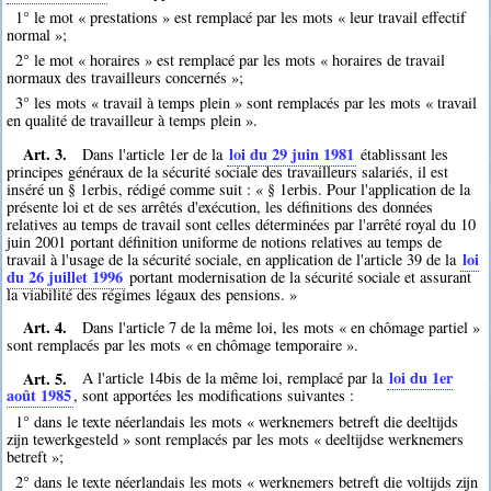
1° le mot « prestations » est remplacé par les mots « leur travail effectif
normal »;
2° le mot « horaires » est remplacé par les mots « horaires de travail
normaux des travailleurs concernés »;
3° les mots « travail à temps plein » sont remplacés par les mots « travail
en qualité de travailleur à temps plein ».
Art. 3.
loi du 29 juin 1981
Dans l'article 1er de la
établissant les
principes généraux de la sécurité sociale des travailleurs salariés, il est
inséré un § 1erbis, rédigé comme suit : « § 1erbis. Pour l'application de la
présente loi et de ses arrêtés d'exécution, les définitions des données
relatives au temps de travail sont celles déterminées par l'arrêté royal du 10
juin 2001 portant définition uniforme de notions relatives au temps de
loi
travail à l'usage de la sécurité sociale, en application de l'article 39 de la
du 26 juillet 1996
portant modernisation de la sécurité sociale et assurant
la viabilité des régimes légaux des pensions. »
Art. 4.
Dans l'article 7 de la même loi, les mots « en chômage partiel »
sont remplacés par les mots « en chômage temporaire ».
Art. 5.
loi du 1er
A l'article 14bis de la même loi, remplacé par la
août 1985
, sont apportées les modifications suivantes :
1° dans le texte néerlandais les mots « werknemers betreft die deeltijds
zijn tewerkgesteld » sont remplacés par les mots « deeltijdse werknemers
betreft »;
2° dans le texte néerlandais les mots « werknemers betreft die voltijds zijn