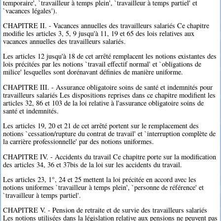
temporaire', `travailleur à temps plein', `travailleur à temps partiel' et
`vacances légales').
CHAPITRE II. - Vacances annuelles des travailleurs salariés Ce chapitre
modifie les articles 3, 5, 9 jusqu'à 11, 19 et 65 des lois relatives aux
vacances annuelles des travailleurs salariés.
Les articles 12 jusqu'à 18 de cet arrêté remplacent les notions existantes des
lois précitées par les notions `travail effectif normal' et `obligations de
milice' lesquelles sont dorénavant définies de manière uniforme.
CHAPITRE III. - Assurance obligatoire soins de santé et indemnités pour
travailleurs salariés Les dispositions reprises dans ce chapitre modifient les
articles 32, 86 et 103 de la loi relative à l'assurance obligatoire soins de
santé et indemnités.
Les articles 19, 20 et 21 de cet arrêté portent sur le remplacement des
notions `cessation/rupture du contrat de travail' et `interruption complète de
la carrière professionnelle' par des notions uniformes.
CHAPITRE IV. - Accidents du travail Ce chapitre porte sur la modification
des articles 34, 36 et 37bis de la loi sur les accidents du travail.
Les articles 23, 1°, 24 et 25 mettent la loi précitée en accord avec les
notions uniformes `travailleur à temps plein', `personne de référence' et
`travailleur à temps partiel'.
CHAPITRE V. - Pension de retraite et de survie des travailleurs salariés
Les notions utilisées dans la législation relative aux pensions ne peuvent pas