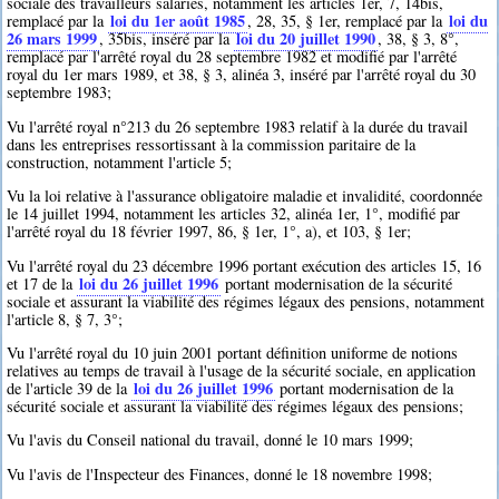
sociale des travailleurs salariés, notamment les articles 1er, 7, 14bis,
loi du 1er août 1985
loi du
remplacé par la
, 28, 35, § 1er, remplacé par la
26 mars 1999
loi du 20 juillet 1990
, 35bis, inséré par la
, 38, § 3, 8°,
remplacé par l'arrêté royal du 28 septembre 1982 et modifié par l'arrêté
royal du 1er mars 1989, et 38, § 3, alinéa 3, inséré par l'arrêté royal du 30
septembre 1983;
Vu l'arrêté royal n°213 du 26 septembre 1983 relatif à la durée du travail
dans les entreprises ressortissant à la commission paritaire de la
construction, notamment l'article 5;
Vu la loi relative à l'assurance obligatoire maladie et invalidité, coordonnée
le 14 juillet 1994, notamment les articles 32, alinéa 1er, 1°, modifié par
l'arrêté royal du 18 février 1997, 86, § 1er, 1°, a), et 103, § 1er;
Vu l'arrêté royal du 23 décembre 1996 portant exécution des articles 15, 16
loi du 26 juillet 1996
et 17 de la
portant modernisation de la sécurité
sociale et assurant la viabilité des régimes légaux des pensions, notamment
l'article 8, § 7, 3°;
Vu l'arrêté royal du 10 juin 2001 portant définition uniforme de notions
relatives au temps de travail à l'usage de la sécurité sociale, en application
loi du 26 juillet 1996
de l'article 39 de la
portant modernisation de la
sécurité sociale et assurant la viabilité des régimes légaux des pensions;
Vu l'avis du Conseil national du travail, donné le 10 mars 1999;
Vu l'avis de l'Inspecteur des Finances, donné le 18 novembre 1998;