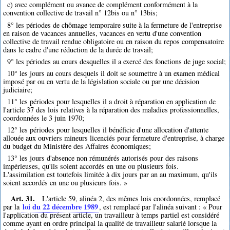
c) avec complément ou avance de complément conformément à la
convention collective de travail n° 12bis ou n° 13bis;
8° les périodes de chômage temporaire suite à la fermeture de l'entreprise
en raison de vacances annuelles, vacances en vertu d'une convention
collective de travail rendue obligatoire ou en raison du repos compensatoire
dans le cadre d'une réduction de la durée de travail;
9° les périodes au cours desquelles il a exercé des fonctions de juge social;
10° les jours au cours desquels il doit se soumettre à un examen médical
imposé par ou en vertu de la législation sociale ou par une décision
judiciaire;
11° les périodes pour lesquelles il a droit à réparation en application de
l'article 37 des lois relatives à la réparation des maladies professionnelles,
coordonnées le 3 juin 1970;
12° les périodes pour lesquelles il bénéficie d'une allocation d'attente
allouée aux ouvriers mineurs licenciés pour fermeture d'entreprise, à charge
du budget du Ministère des Affaires économiques;
13° les jours d'absence non rémunérés autorisés pour des raisons
impérieuses, qu'ils soient accordés en une ou plusieurs fois.
L'assimilation est toutefois limitée à dix jours par an au maximum, qu'ils
soient accordés en une ou plusieurs fois. »
Art. 31.
L'article 59, alinéa 2, des mêmes lois coordonnées, remplacé
loi du 22 décembre 1989
par la
, est remplacé par l'alinéa suivant : « Pour
l'application du présent article, un travailleur à temps partiel est considéré
comme ayant en ordre principal la qualité de travailleur salarié lorsque la