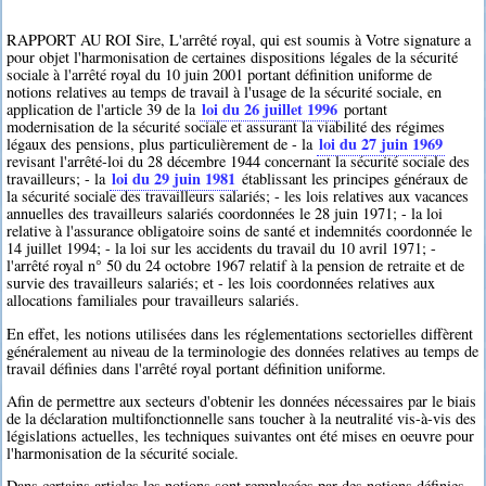
RAPPORT AU ROI Sire, L'arrêté royal, qui est soumis à Votre signature a
pour objet l'harmonisation de certaines dispositions légales de la sécurité
sociale à l'arrêté royal du 10 juin 2001 portant définition uniforme de
notions relatives au temps de travail à l'usage de la sécurité sociale, en
loi du 26 juillet 1996
application de l'article 39 de la
portant
modernisation de la sécurité sociale et assurant la viabilité des régimes
loi du 27 juin 1969
légaux des pensions, plus particulièrement de - la
revisant l'arrêté-loi du 28 décembre 1944 concernant la sécurité sociale des
loi du 29 juin 1981
travailleurs; - la
établissant les principes généraux de
la sécurité sociale des travailleurs salariés; - les lois relatives aux vacances
annuelles des travailleurs salariés coordonnées le 28 juin 1971; - la loi
relative à l'assurance obligatoire soins de santé et indemnités coordonnée le
14 juillet 1994; - la loi sur les accidents du travail du 10 avril 1971; -
l'arrêté royal n° 50 du 24 octobre 1967 relatif à la pension de retraite et de
survie des travailleurs salariés; et - les lois coordonnées relatives aux
allocations familiales pour travailleurs salariés.
En effet, les notions utilisées dans les réglementations sectorielles diffèrent
généralement au niveau de la terminologie des données relatives au temps de
travail définies dans l'arrêté royal portant définition uniforme.
Afin de permettre aux secteurs d'obtenir les données nécessaires par le biais
de la déclaration multifonctionnelle sans toucher à la neutralité vis-à-vis des
législations actuelles, les techniques suivantes ont été mises en oeuvre pour
l'harmonisation de la sécurité sociale.
Dans certains articles les notions sont remplacées par des notions définies