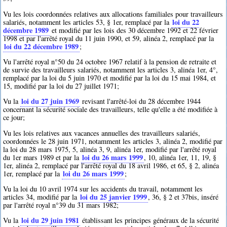
Vu les lois coordonnées relatives aux allocations familiales pour travailleurs
loi du 22
salariés, notamment les articles 53, § 1er, remplacé par la
décembre 1989
et modifié par les lois des 30 décembre 1992 et 22 février
1998 et par l'arrêté royal du 11 juin 1990, et 59, alinéa 2, remplacé par la
loi du 22 décembre 1989
;
Vu l'arrêté royal n°50 du 24 octobre 1967 relatif à la pension de retraite et
de survie des travailleurs salariés, notamment les articles 3, alinéa 1er, 4°,
remplacé par la loi du 5 juin 1970 et modifié par la loi du 15 mai 1984, et
15, modifié par la loi du 27 juillet 1971;
loi du 27 juin 1969
Vu la
revisant l'arrêté-loi du 28 décembre 1944
concernant la sécurité sociale des travailleurs, telle qu'elle a été modifiée à
ce jour;
Vu les lois relatives aux vacances annuelles des travailleurs salariés,
coordonnées le 28 juin 1971, notamment les articles 3, alinéa 2, modifié par
la loi du 28 mars 1975, 5, alinéa 3, 9, alinéa 1er, modifié par l'arrêté royal
loi du 26 mars 1999
du 1er mars 1989 et par la
, 10, alinéa 1er, 11, 19, §
1er, alinéa 2, remplacé par l'arrêté royal du 18 avril 1986, et 65, § 2, alinéa
loi du 26 mars 1999
1er, remplacé par la
;
Vu la loi du 10 avril 1974 sur les accidents du travail, notamment les
loi du 25 janvier 1999
articles 34, modifié par la
, 36, § 2 et 37bis, inséré
par l'arrêté royal n°39 du 31 mars 1982;
loi du 29 juin 1981
Vu la
établissant les principes généraux de la sécurité