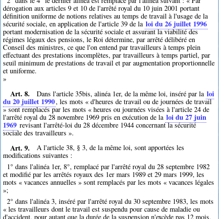
2° dans le 4° le dernier alinéa est remplacé par l'alinéa suivant : « Par
dérogation aux articles 9 et 10 de l'arrêté royal du 10 juin 2001 portant
définition uniforme de notions relatives au temps de travail à l'usage de la
loi du 26 juillet 1996
sécurité sociale, en application de l'article 39 de la
portant modernisation de la sécurité sociale et assurant la viabilité des
régimes légaux des pensions, le Roi détermine, par arrêté délibéré en
Conseil des ministres, ce que l'on entend par travailleurs à temps plein
effectuant des prestations incomplètes, par travailleurs à temps partiel, par
seuil minimum de prestations de travail et par augmentation proportionnelle
et uniforme.
»
Art. 8.
loi
Dans l'article 35bis, alinéa 1er, de la même loi, inséré par la
du 20 juillet 1990
, les mots « d'heures de travail ou de journées de travail
» sont remplacés par les mots « heures ou journées visées à l'article 24 de
loi du 27 juin
l'arrêté royal du 28 novembre 1969 pris en exécution de la
1969
revisant l'arrêté-loi du 28 décembre 1944 concernant la sécurité
sociale des travailleurs ».
Art. 9.
A l'article 38, § 3, de la même loi, sont apportées les
modifications suivantes :
1° dans l'alinéa 1er, 8°, remplacé par l'arrêté royal du 28 septembre 1982
et modifié par les arrêtés royaux des 1er mars 1989 et 29 mars 1999, les
mots « vacances annuelles » sont remplacés par les mots « vacances légales
»;
2° dans l'alinéa 3, inséré par l'arrêté royal du 30 septembre 1983, les mots
« les travailleurs dont le travail est suspendu pour cause de maladie ou
d'accident, pour autant que la durée de la suspension n'excède pas 12 mois,