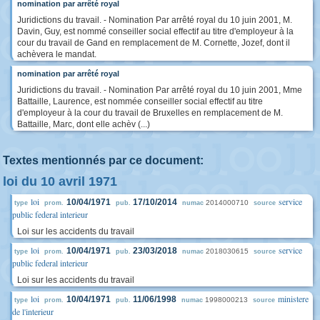
nomination par arrêté royal
Juridictions du travail. - Nomination Par arrêté royal du 10 juin 2001, M.
Davin, Guy, est nommé conseiller social effectif au titre d'employeur à la
cour du travail de Gand en remplacement de M. Cornette, Jozef, dont il
achèvera le mandat.
nomination par arrêté royal
Juridictions du travail. - Nomination Par arrêté royal du 10 juin 2001, Mme
Battaille, Laurence, est nommée conseiller social effectif au titre
d'employeur à la cour du travail de Bruxelles en remplacement de M.
Battaille, Marc, dont elle achèv (...)
Textes mentionnés par ce document:
loi du 10 avril 1971
loi
service
10/04/1971
17/10/2014
2014000710
type
prom.
pub.
numac
source
public federal interieur
Loi sur les accidents du travail
loi
service
10/04/1971
23/03/2018
2018030615
type
prom.
pub.
numac
source
public federal interieur
Loi sur les accidents du travail
loi
ministere
10/04/1971
11/06/1998
1998000213
type
prom.
pub.
numac
source
de l'interieur