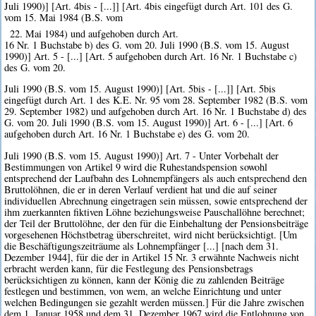
Juli 1990)] [Art. 4bis - [...]] [Art. 4bis eingefügt durch Art. 101 des G.
vom 15. Mai 1984 (B.S. vom
22. Mai 1984) und aufgehoben durch Art.
16 Nr. 1 Buchstabe b) des G. vom 20. Juli 1990 (B.S. vom 15. August
1990)] Art. 5 - [...] [Art. 5 aufgehoben durch Art. 16 Nr. 1 Buchstabe c)
des G. vom 20.
Juli 1990 (B.S. vom 15. August 1990)] [Art. 5bis - [...]] [Art. 5bis
eingefügt durch Art. 1 des K.E. Nr. 95 vom 28. September 1982 (B.S. vom
29. September 1982) und aufgehoben durch Art. 16 Nr. 1 Buchstabe d) des
G. vom 20. Juli 1990 (B.S. vom 15. August 1990)] Art. 6 - [...] [Art. 6
aufgehoben durch Art. 16 Nr. 1 Buchstabe e) des G. vom 20.
Juli 1990 (B.S. vom 15. August 1990)] Art. 7 - Unter Vorbehalt der
Bestimmungen von Artikel 9 wird die Ruhestandspension sowohl
entsprechend der Laufbahn des Lohnempfängers als auch entsprechend den
Bruttolöhnen, die er in deren Verlauf verdient hat und die auf seiner
individuellen Abrechnung eingetragen sein müssen, sowie entsprechend der
ihm zuerkannten fiktiven Löhne beziehungsweise Pauschallöhne berechnet;
der Teil der Bruttolöhne, der den für die Einbehaltung der Pensionsbeiträge
vorgesehenen Höchstbetrag überschreitet, wird nicht berücksichtigt. [Um
die Beschäftigungszeiträume als Lohnempfänger [...] [nach dem 31.
Dezember 1944], für die der in Artikel 15 Nr. 3 erwähnte Nachweis nicht
erbracht werden kann, für die Festlegung des Pensionsbetrags
berücksichtigen zu können, kann der König die zu zahlenden Beiträge
festlegen und bestimmen, von wem, an welche Einrichtung und unter
welchen Bedingungen sie gezahlt werden müssen.] Für die Jahre zwischen
dem 1. Januar 1958 und dem 31. Dezember 1967 wird die Entlohnung von