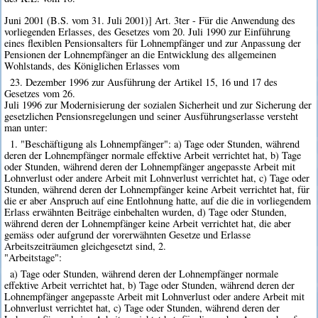
Juni 2001 (B.S. vom 31. Juli 2001)] Art. 3ter - Für die Anwendung des
vorliegenden Erlasses, des Gesetzes vom 20. Juli 1990 zur Einführung
eines flexiblen Pensionsalters für Lohnempfänger und zur Anpassung der
Pensionen der Lohnempfänger an die Entwicklung des allgemeinen
Wohlstands, des Königlichen Erlasses vom
23. Dezember 1996 zur Ausführung der Artikel 15, 16 und 17 des
Gesetzes vom 26.
Juli 1996 zur Modernisierung der sozialen Sicherheit und zur Sicherung der
gesetzlichen Pensionsregelungen und seiner Ausführungserlasse versteht
man unter:
1. "Beschäftigung als Lohnempfänger": a) Tage oder Stunden, während
deren der Lohnempfänger normale effektive Arbeit verrichtet hat, b) Tage
oder Stunden, während deren der Lohnempfänger angepasste Arbeit mit
Lohnverlust oder andere Arbeit mit Lohnverlust verrichtet hat, c) Tage oder
Stunden, während deren der Lohnempfänger keine Arbeit verrichtet hat, für
die er aber Anspruch auf eine Entlohnung hatte, auf die die in vorliegendem
Erlass erwähnten Beiträge einbehalten wurden, d) Tage oder Stunden,
während deren der Lohnempfänger keine Arbeit verrichtet hat, die aber
gemäss oder aufgrund der vorerwähnten Gesetze und Erlasse
Arbeitszeiträumen gleichgesetzt sind, 2.
"Arbeitstage":
a) Tage oder Stunden, während deren der Lohnempfänger normale
effektive Arbeit verrichtet hat, b) Tage oder Stunden, während deren der
Lohnempfänger angepasste Arbeit mit Lohnverlust oder andere Arbeit mit
Lohnverlust verrichtet hat, c) Tage oder Stunden, während deren der