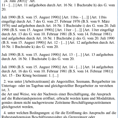
24. Juni 2003)]" Art.
11 - [...] [Art. 11 aufgehoben durch Art. 16 Nr. 1 Buchstabe h) des G. vom
20.
Juli 1990 (B.S. vom 15. August 1990)] [Art. 11bis - [...]] [Art. 11bis
eingefügt durch Art. 7 des G. vom 27. Februar 1976 (B.S. vom 9. März
1976) und aufgehoben durch Art. 16 Nr. 1 Buchstabe i) des G. vom 20. Juli
1990 (B.S. vom 15. August 1990)] [Art. 11ter - [...]] [Art. 11ter eingefügt
durch Art. 13 des G. vom 10. Februar 1981 (B.S. vom 14. Februar 1981)
und aufgehoben durch Art. 16 Nr. 1 Buchstabe j) des G. vom 20. Juli 1990
(B.S. vom 15. August 1990)] Art. 12 - [...] [Art. 12 aufgehoben durch Art.
16 Nr. 1 Buchstabe k) des G. vom 20.
Juli 1990 (B.S. vom 15. August 1990)] Art. 13 - [...] [Art. 13 aufgehoben
durch Art. 16 Nr. 1 Buchstabe l) des G. vom 20.
Juli 1990 (B.S. vom 15. August 1990)] Art. 14 - [...] [Art. 14 aufgehoben
durch Art. 16 des G. vom 10. Februar 1981 (B.S. vom 14. Februar 1981)]
Art. 15 - Der König bestimmt: 1. [...]
2. was unter [Arbeitszeitraum] als Angestellter, Seemann, Bergarbeiter im
Untertage- oder im Tagebau und gleichgestellter Bergarbeiter zu verstehen
ist, 3.
die Art und Weise, wie der Nachweis einer Beschäftigung, die Anspruch
auf die Ruhestandspension eröffnet, erbracht werden kann und Modalitäten,
gemäss denen nicht nachgewiesene Zeiträume Beschäftigungszeiträumen
gleichgesetzt werden,
4. unter welchen Bedingungen: a) für die Eröffnung des Anspruchs auf die
Ruhestandspension Beschäftigungsjahre als Grenzgänger oder