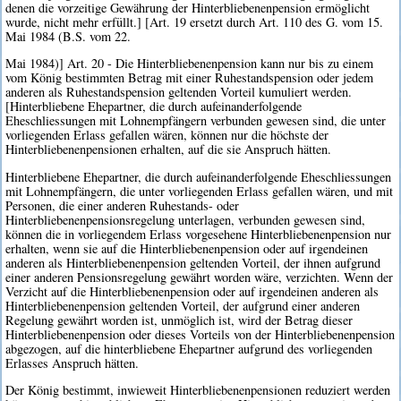
denen die vorzeitige Gewährung der Hinterbliebenenpension ermöglicht
wurde, nicht mehr erfüllt.] [Art. 19 ersetzt durch Art. 110 des G. vom 15.
Mai 1984 (B.S. vom 22.
Mai 1984)] Art. 20 - Die Hinterbliebenenpension kann nur bis zu einem
vom König bestimmten Betrag mit einer Ruhestandspension oder jedem
anderen als Ruhestandspension geltenden Vorteil kumuliert werden.
[Hinterbliebene Ehepartner, die durch aufeinanderfolgende
Eheschliessungen mit Lohnempfängern verbunden gewesen sind, die unter
vorliegenden Erlass gefallen wären, können nur die höchste der
Hinterbliebenenpensionen erhalten, auf die sie Anspruch hätten.
Hinterbliebene Ehepartner, die durch aufeinanderfolgende Eheschliessungen
mit Lohnempfängern, die unter vorliegenden Erlass gefallen wären, und mit
Personen, die einer anderen Ruhestands- oder
Hinterbliebenenpensionsregelung unterlagen, verbunden gewesen sind,
können die in vorliegendem Erlass vorgesehene Hinterbliebenenpension nur
erhalten, wenn sie auf die Hinterbliebenenpension oder auf irgendeinen
anderen als Hinterbliebenenpension geltenden Vorteil, der ihnen aufgrund
einer anderen Pensionsregelung gewährt worden wäre, verzichten. Wenn der
Verzicht auf die Hinterbliebenenpension oder auf irgendeinen anderen als
Hinterbliebenenpension geltenden Vorteil, der aufgrund einer anderen
Regelung gewährt worden ist, unmöglich ist, wird der Betrag dieser
Hinterbliebenenpension oder dieses Vorteils von der Hinterbliebenenpension
abgezogen, auf die hinterbliebene Ehepartner aufgrund des vorliegenden
Erlasses Anspruch hätten.
Der König bestimmt, inwieweit Hinterbliebenenpensionen reduziert werden