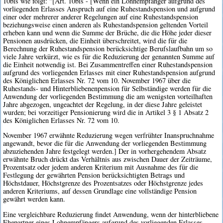
10bis wie folgt: "[Art. 10bis - [Wenn ein Lohnempfänger aufgrund des
vorliegenden Erlasses Anspruch auf eine Ruhestandspension und aufgrund
einer oder mehrerer anderer Regelungen auf eine Ruhestandspension
beziehungsweise einen anderen als Ruhestandspension geltenden Vorteil
erheben kann und wenn die Summe der Brüche, die die Höhe jeder dieser
Pensionen ausdrücken, die Einheit überschreitet, wird die für die
Berechnung der Ruhestandspension berücksichtige Berufslaufbahn um so
viele Jahre verkürzt, wie es für die Reduzierung der genannten Summe auf
die Einheit notwendig ist. Bei Zusammentreffen einer Ruhestandspension
aufgrund des vorliegenden Erlasses mit einer Ruhestandspension aufgrund
des Königlichen Erlasses Nr. 72 vom 10. November 1967 über die
Ruhestands- und Hinterbliebenenpension für Selbständige werden für die
Anwendung der vorliegenden Bestimmung die am wenigsten vorteilhaften
Jahre abgezogen, ungeachtet der Regelung, in der diese Jahre geleistet
wurden; bei vorzeitiger Pensionierung wird die in Artikel 3 § 1 Absatz 2
des Königlichen Erlasses Nr. 72 vom 10.
November 1967 erwähnte Reduzierung wegen verfrühter Inanspruchnahme
angewandt, bevor die für die Anwendung der vorliegenden Bestimmung
abzuziehenden Jahre festgelegt werden.] Der in vorhergehendem Absatz
erwähnte Bruch drückt das Verhältnis aus zwischen Dauer der Zeiträume,
Prozentsatz oder jedem anderen Kriterium mit Ausnahme des für die
Festlegung der gewährten Pension berücksichtigten Betrags und
Höchstdauer, Höchstgrenze des Prozentsatzes oder Höchstgrenze jedes
anderen Kriteriums, auf dessen Grundlage eine vollständige Pension
gewährt werden kann.
Eine vergleichbare Reduzierung findet Anwendung, wenn der hinterbliebene
Ehepartner eines Lohnempfängers aufgrund des vorliegenden Erlasses