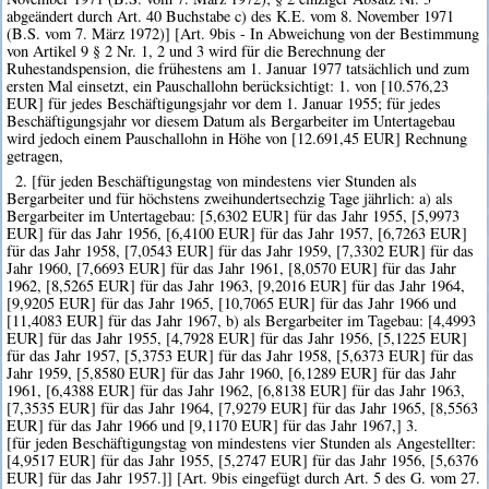
abgeändert durch Art. 40 Buchstabe c) des K.E. vom 8. November 1971
(B.S. vom 7. März 1972)] [Art. 9bis - In Abweichung von der Bestimmung
von Artikel 9 § 2 Nr. 1, 2 und 3 wird für die Berechnung der
Ruhestandspension, die frühestens am 1. Januar 1977 tatsächlich und zum
ersten Mal einsetzt, ein Pauschallohn berücksichtigt: 1. von [10.576,23
EUR] für jedes Beschäftigungsjahr vor dem 1. Januar 1955; für jedes
Beschäftigungsjahr vor diesem Datum als Bergarbeiter im Untertagebau
wird jedoch einem Pauschallohn in Höhe von [12.691,45 EUR] Rechnung
getragen,
2. [für jeden Beschäftigungstag von mindestens vier Stunden als
Bergarbeiter und für höchstens zweihundertsechzig Tage jährlich: a) als
Bergarbeiter im Untertagebau: [5,6302 EUR] für das Jahr 1955, [5,9973
EUR] für das Jahr 1956, [6,4100 EUR] für das Jahr 1957, [6,7263 EUR]
für das Jahr 1958, [7,0543 EUR] für das Jahr 1959, [7,3302 EUR] für das
Jahr 1960, [7,6693 EUR] für das Jahr 1961, [8,0570 EUR] für das Jahr
1962, [8,5265 EUR] für das Jahr 1963, [9,2016 EUR] für das Jahr 1964,
[9,9205 EUR] für das Jahr 1965, [10,7065 EUR] für das Jahr 1966 und
[11,4083 EUR] für das Jahr 1967, b) als Bergarbeiter im Tagebau: [4,4993
EUR] für das Jahr 1955, [4,7928 EUR] für das Jahr 1956, [5,1225 EUR]
für das Jahr 1957, [5,3753 EUR] für das Jahr 1958, [5,6373 EUR] für das
Jahr 1959, [5,8580 EUR] für das Jahr 1960, [6,1289 EUR] für das Jahr
1961, [6,4388 EUR] für das Jahr 1962, [6,8138 EUR] für das Jahr 1963,
[7,3535 EUR] für das Jahr 1964, [7,9279 EUR] für das Jahr 1965, [8,5563
EUR] für das Jahr 1966 und [9,1170 EUR] für das Jahr 1967,] 3.
[für jeden Beschäftigungstag von mindestens vier Stunden als Angestellter:
[4,9517 EUR] für das Jahr 1955, [5,2747 EUR] für das Jahr 1956, [5,6376
EUR] für das Jahr 1957.]] [Art. 9bis eingefügt durch Art. 5 des G. vom 27.