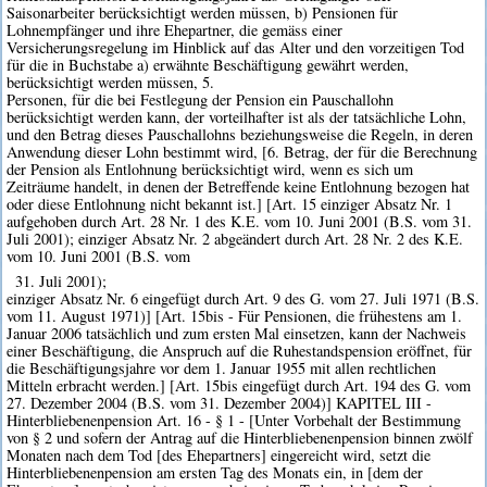
Saisonarbeiter berücksichtigt werden müssen, b) Pensionen für
Lohnempfänger und ihre Ehepartner, die gemäss einer
Versicherungsregelung im Hinblick auf das Alter und den vorzeitigen Tod
für die in Buchstabe a) erwähnte Beschäftigung gewährt werden,
berücksichtigt werden müssen, 5.
Personen, für die bei Festlegung der Pension ein Pauschallohn
berücksichtigt werden kann, der vorteilhafter ist als der tatsächliche Lohn,
und den Betrag dieses Pauschallohns beziehungsweise die Regeln, in deren
Anwendung dieser Lohn bestimmt wird, [6. Betrag, der für die Berechnung
der Pension als Entlohnung berücksichtigt wird, wenn es sich um
Zeiträume handelt, in denen der Betreffende keine Entlohnung bezogen hat
oder diese Entlohnung nicht bekannt ist.] [Art. 15 einziger Absatz Nr. 1
aufgehoben durch Art. 28 Nr. 1 des K.E. vom 10. Juni 2001 (B.S. vom 31.
Juli 2001); einziger Absatz Nr. 2 abgeändert durch Art. 28 Nr. 2 des K.E.
vom 10. Juni 2001 (B.S. vom
31. Juli 2001);
einziger Absatz Nr. 6 eingefügt durch Art. 9 des G. vom 27. Juli 1971 (B.S.
vom 11. August 1971)] [Art. 15bis - Für Pensionen, die frühestens am 1.
Januar 2006 tatsächlich und zum ersten Mal einsetzen, kann der Nachweis
einer Beschäftigung, die Anspruch auf die Ruhestandspension eröffnet, für
die Beschäftigungsjahre vor dem 1. Januar 1955 mit allen rechtlichen
Mitteln erbracht werden.] [Art. 15bis eingefügt durch Art. 194 des G. vom
27. Dezember 2004 (B.S. vom 31. Dezember 2004)] KAPITEL III -
Hinterbliebenenpension Art. 16 - § 1 - [Unter Vorbehalt der Bestimmung
von § 2 und sofern der Antrag auf die Hinterbliebenenpension binnen zwölf
Monaten nach dem Tod [des Ehepartners] eingereicht wird, setzt die
Hinterbliebenenpension am ersten Tag des Monats ein, in [dem der