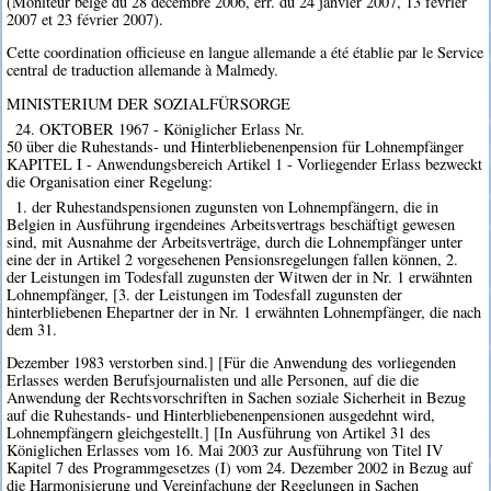
(Moniteur belge du 28 décembre 2006, err. du 24 janvier 2007, 13 février
2007 et 23 février 2007).
Cette coordination officieuse en langue allemande a été établie par le Service
central de traduction allemande à Malmedy.
MINISTERIUM DER SOZIALFÜRSORGE
24. OKTOBER 1967 - Königlicher Erlass Nr.
50 über die Ruhestands- und Hinterbliebenenpension für Lohnempfänger
KAPITEL I - Anwendungsbereich Artikel 1 - Vorliegender Erlass bezweckt
die Organisation einer Regelung:
1. der Ruhestandspensionen zugunsten von Lohnempfängern, die in
Belgien in Ausführung irgendeines Arbeitsvertrags beschäftigt gewesen
sind, mit Ausnahme der Arbeitsverträge, durch die Lohnempfänger unter
eine der in Artikel 2 vorgesehenen Pensionsregelungen fallen können, 2.
der Leistungen im Todesfall zugunsten der Witwen der in Nr. 1 erwähnten
Lohnempfänger, [3. der Leistungen im Todesfall zugunsten der
hinterbliebenen Ehepartner der in Nr. 1 erwähnten Lohnempfänger, die nach
dem 31.
Dezember 1983 verstorben sind.] [Für die Anwendung des vorliegenden
Erlasses werden Berufsjournalisten und alle Personen, auf die die
Anwendung der Rechtsvorschriften in Sachen soziale Sicherheit in Bezug
auf die Ruhestands- und Hinterbliebenenpensionen ausgedehnt wird,
Lohnempfängern gleichgestellt.] [In Ausführung von Artikel 31 des
Königlichen Erlasses vom 16. Mai 2003 zur Ausführung von Titel IV
Kapitel 7 des Programmgesetzes (I) vom 24. Dezember 2002 in Bezug auf
die Harmonisierung und Vereinfachung der Regelungen in Sachen