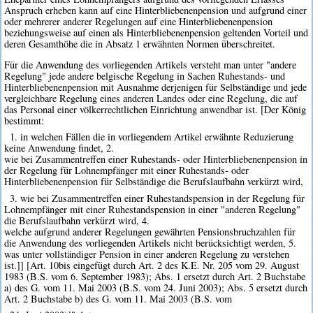
Anspruch erheben kann auf eine Hinterbliebenenpension und aufgrund einer
oder mehrerer anderer Regelungen auf eine Hinterbliebenenpension
beziehungsweise auf einen als Hinterbliebenenpension geltenden Vorteil und
deren Gesamthöhe die in Absatz 1 erwähnten Normen überschreitet.
Für die Anwendung des vorliegenden Artikels versteht man unter "andere
Regelung" jede andere belgische Regelung in Sachen Ruhestands- und
Hinterbliebenenpension mit Ausnahme derjenigen für Selbständige und jede
vergleichbare Regelung eines anderen Landes oder eine Regelung, die auf
das Personal einer völkerrechtlichen Einrichtung anwendbar ist. [Der König
bestimmt:
1. in welchen Fällen die in vorliegendem Artikel erwähnte Reduzierung
keine Anwendung findet, 2.
wie bei Zusammentreffen einer Ruhestands- oder Hinterbliebenenpension in
der Regelung für Lohnempfänger mit einer Ruhestands- oder
Hinterbliebenenpension für Selbständige die Berufslaufbahn verkürzt wird,
3. wie bei Zusammentreffen einer Ruhestandspension in der Regelung für
Lohnempfänger mit einer Ruhestandspension in einer "anderen Regelung"
die Berufslaufbahn verkürzt wird, 4.
welche aufgrund anderer Regelungen gewährten Pensionsbruchzahlen für
die Anwendung des vorliegenden Artikels nicht berücksichtigt werden, 5.
was unter vollständiger Pension in einer anderen Regelung zu verstehen
ist.]] [Art. 10bis eingefügt durch Art. 2 des K.E. Nr. 205 vom 29. August
1983 (B.S. vom 6. September 1983); Abs. 1 ersetzt durch Art. 2 Buchstabe
a) des G. vom 11. Mai 2003 (B.S. vom 24. Juni 2003); Abs. 5 ersetzt durch
Art. 2 Buchstabe b) des G. vom 11. Mai 2003 (B.S. vom