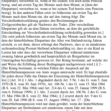
Ehepartner] verstorben ist, wenn er bei seinem Tod noch keine Pension
bezog, und am ersten Tag des Monats nach dem Monat, in [dem der
Ehepartner] verstorben ist, wenn er bei seinem Tod bereits eine Pension
bezog]. In den anderen Fällen setzt sie frühestens am ersten Tag des
Monats nach dem Monat ein, der auf den Antrag folgt. Die
Verschollenheitserklärung gemäss den Bestimmungen des
Zivilgesetzbuches gilt als Nachweis des Todes. [Der verschollene
Ehepartner gilt als an dem Datum verstorben, an dem die gerichtliche
Entscheidung zur Verschollenheitserklärung rechtskräftig geworden ist.]
[Sie setzt jedoch frühestens am ersten Tag des Monats nach Monat ein, in
dem der hinterbliebene Ehepartner das Alter von fünfundvierzig Jahren
erreicht, es sei denn, dieser erbringt den Nachweis, dass er zu mindestens
sechsundsechzig Prozent bleibend arbeitsunfähig ist, dass er ein Kind zu
Lasten hat oder dass der verstorbene Ehepartner während mindestens
zwanzig Jahren gewöhnlich und hauptsächlich als Bergarbeiter im
Untertagebau beschäftigt gewesen ist. Der König bestimmt, auf welche Art
und Weise die Erfüllung dieser Bedingungen nachgewiesen wird.] § 2 -
[Der König bestimmt, in welchen Fällen der Anspruch auf die
Hinterbliebenenpension von Amts wegen untersucht wird. Er legt ebenfalls
für jeden dieser Fälle das Datum der Einsetzung der Hinterbliebenenpension
fest.] [Art. 16 § 1 Abs. 1 abgeändert durch Art. 5 Nr. 1 des G. vom 5. Juni
1970 (B.S. vom 30. Juni 1970), Art. 106 Nr. 1 des G. vom 15. Mai 1984
(B.S. vom 22. Mai 1984) und Art. 214 des G. vom 25. Januar 1999 (B.S.
vom 6. Februar 1999); § 1 Abs. 2 ersetzt durch Art. 106 Nr. 2 des G. vom
15. Mai 1984 (B.S. vom 22. Mai 1984); § 2 ersetzt durch Art. 9 des G.
vom 20. Juli 1990 (B.S. vom 15. August 1990)] Art. 17 - [Die
Hinterbliebenenpension wird nur dann gewährt, wenn der hinterbliebene
Ehepartner am Sterbedatum seit mindestens einem Jahr mit dem