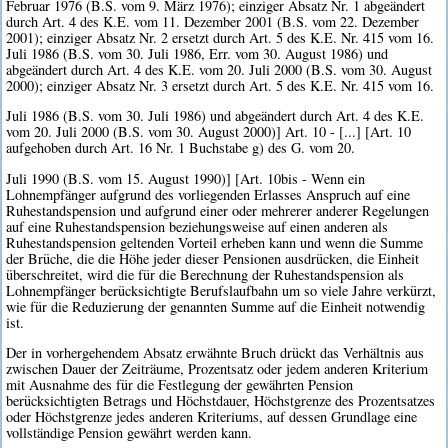
Februar 1976 (B.S. vom 9. März 1976); einziger Absatz Nr. 1 abgeändert
durch Art. 4 des K.E. vom 11. Dezember 2001 (B.S. vom 22. Dezember
2001); einziger Absatz Nr. 2 ersetzt durch Art. 5 des K.E. Nr. 415 vom 16.
Juli 1986 (B.S. vom 30. Juli 1986, Err. vom 30. August 1986) und
abgeändert durch Art. 4 des K.E. vom 20. Juli 2000 (B.S. vom 30. August
2000); einziger Absatz Nr. 3 ersetzt durch Art. 5 des K.E. Nr. 415 vom 16.
Juli 1986 (B.S. vom 30. Juli 1986) und abgeändert durch Art. 4 des K.E.
vom 20. Juli 2000 (B.S. vom 30. August 2000)] Art. 10 - [...] [Art. 10
aufgehoben durch Art. 16 Nr. 1 Buchstabe g) des G. vom 20.
Juli 1990 (B.S. vom 15. August 1990)] [Art. 10bis - Wenn ein
Lohnempfänger aufgrund des vorliegenden Erlasses Anspruch auf eine
Ruhestandspension und aufgrund einer oder mehrerer anderer Regelungen
auf eine Ruhestandspension beziehungsweise auf einen anderen als
Ruhestandspension geltenden Vorteil erheben kann und wenn die Summe
der Brüche, die die Höhe jeder dieser Pensionen ausdrücken, die Einheit
überschreitet, wird die für die Berechnung der Ruhestandspension als
Lohnempfänger berücksichtigte Berufslaufbahn um so viele Jahre verkürzt,
wie für die Reduzierung der genannten Summe auf die Einheit notwendig
ist.
Der in vorhergehendem Absatz erwähnte Bruch drückt das Verhältnis aus
zwischen Dauer der Zeiträume, Prozentsatz oder jedem anderen Kriterium
mit Ausnahme des für die Festlegung der gewährten Pension
berücksichtigten Betrags und Höchstdauer, Höchstgrenze des Prozentsatzes
oder Höchstgrenze jedes anderen Kriteriums, auf dessen Grundlage eine
vollständige Pension gewährt werden kann.