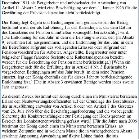
Dezember 1911 als Bergarbeiter und unbeschadet der Anwendung von
Artikel 11 Absatz 2 wird eine Beschäftigung vor dem 1. Januar 1926 für die
Gewährung der Ruhestandspension nicht berücksichtigt.
Der König legt Regeln und Bedingungen fest, gemäss denen der Betrag
bestimmt wird, der als Entlohnung für das Kalenderjahr, das dem Datum
des Einsetzens der Pension unmittelbar vorausgeht, berücksichtigt wird.
[Die Entlohnung für das Jahr, in dem die Leistung einsetzt, den [in Absatz
9] erwähnten Fall ausgenommen, und die Entlohnung für das Jahr, in dem
der Betreffende aufgrund des vorliegenden Erlasses oder aufgrund der
Pensionsvorschriften für Arbeiter, Angestellte, Bergarbeiter oder unter
belgischer Flagge fahrende Seeleute eine Ruhestandspension bezieht,
werden für die Berechnung der Pension nicht berücksichtigt.] [Wenn ein
Bergarbeiter sich für die Erfüllung der in Artikel 4 Nr. 3 Buchstabe b)
vorgesehenen Bedingungen auf das Jahr beruft, in dem seine Pension
einsetzt, legt der König ebenfalls die für dieses Jahr zu berücksichtigende
Entlohnung fest.] [Die in Absatz 3 erwähnten Beträge werden jedes zweite
Jahr angepasst.
Zu diesem Zweck bestimmt der König durch einen im Ministerrat beratenen
Erlass den Neubewertungskoeffizienten auf der Grundlage des Beschlusses,
der in Ausführung entweder von Artikel 6 oder von Artikel 7 des Gesetzes
vom 26. Juli 1996 über die Beschäftigungsförderung und die vorbeugende
Sicherung der Konkurrenzfähigkeit zur Festlegung der Höchstgrenzen im
Bereich der Lohnkostenentwicklung gefasst wird.] [Für die Jahre nach 2006
bestimmt der König durch einen im Ministerrat beratenen Erlass, ab
welchem Zeitpunkt und in welchem Masse die in vorhergehendem Absatz
erwähnte Anpassung Anwendung auf fiktive Löhne findet, die aus