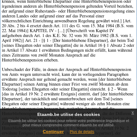
können, wenn hinterbliebene Ehepartner eine Hinterbliebenenpension oder
irgendeinen anderen als Hinterbliebenenpension geltenden Vorteil beziehen,
der aufgrund einer Ruhestands- oder Hinterbliebenenpensionsregelung eines
anderen Landes oder aufgrund einer auf das Personal einer
völkerrechtlichen Einrichtung anwendbaren Regelung gewährt wird.] [Art.
20 Abs. 2 bis 4 ersetzt durch Art. 111 des G. vom 15. Mai 1984 (B.S. vom
22. Mai 1984)] KAPITEL IV - [...] [Überschrift von Kapitel IV
aufgehoben durch Art. 1 des K.E. Nr. 32 vom 30. März 1982 (B.S. vom 1.
April 1982)] Art. 21 - [§ 1 - [Der hinterbliebene Ehepartner], der beim Tod
[seines Ehegatten oder seiner Ehegattin] die in Artikel 16 § 1 Absatz 2 oder
in Artikel 17 Absatz 1 erwähnten Bedingungen nicht erfüllt, kann während
eines Zeitraums von zwölf Monaten Anspruch auf die
Hinterbliebenenpension erheben.
Unbeschadet der Fälle, in denen der Anspruch auf Hinterbliebenenpension
von Amts wegen untersucht wird, kann der in vorliegendem Paragraphen
erwähnte Anspruch nur geltend gemacht werden, wenn [der hinterbliebene
Ehepartner] seinen Antrag binnen einer Frist von zwölf Monaten ab dem
Todestag [seines Ehegatten oder seiner Ehegattin] einreicht. § 2 - Wenn
[das in Artikel 19 Nr. 2 erwähnte Ereignis] eintritt, darf [der hinterbliebene
Ehepartner], der tatsächlich und ununterbrochen seit dem Tod [seines
Ehegatten oder seiner Ehegattin] während weniger als zehn Monaten eine
Hinterbliebenenpension bezogen hat, weiterhin Anspruch auf die
x
Hinterbliebenenpension erheben für eine Anzahl Monate, die der Differenz
Etaamb.be utilise des cookies
entspricht zwischen 12 und der Anzahl Monate, während deren [er] zu dem
Etaamb.be utilise les cookies pour retenir votre préférence linguistique et
Zeitpunkt, an dem das oben erwähnte Ereignis eingetreten ist, die
pour mieux comprendre comment etaamb.be est utilisé.
Hinterbliebenenpension bezogen hat. § 3 - Wenn [das in Artikel 19 Nr. 2
Continuer
Plus de details
erwähnte Ereignis] eintritt, darf [der hinterbliebene Ehepartner], der