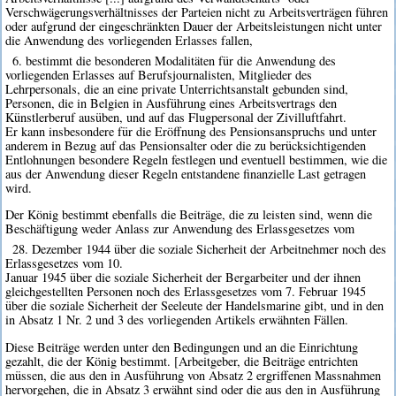
Verschwägerungsverhältnisses der Parteien nicht zu Arbeitsverträgen führen
oder aufgrund der eingeschränkten Dauer der Arbeitsleistungen nicht unter
die Anwendung des vorliegenden Erlasses fallen,
6. bestimmt die besonderen Modalitäten für die Anwendung des
vorliegenden Erlasses auf Berufsjournalisten, Mitglieder des
Lehrpersonals, die an eine private Unterrichtsanstalt gebunden sind,
Personen, die in Belgien in Ausführung eines Arbeitsvertrags den
Künstlerberuf ausüben, und auf das Flugpersonal der Zivilluftfahrt.
Er kann insbesondere für die Eröffnung des Pensionsanspruchs und unter
anderem in Bezug auf das Pensionsalter oder die zu berücksichtigenden
Entlohnungen besondere Regeln festlegen und eventuell bestimmen, wie die
aus der Anwendung dieser Regeln entstandene finanzielle Last getragen
wird.
Der König bestimmt ebenfalls die Beiträge, die zu leisten sind, wenn die
Beschäftigung weder Anlass zur Anwendung des Erlassgesetzes vom
28. Dezember 1944 über die soziale Sicherheit der Arbeitnehmer noch des
Erlassgesetzes vom 10.
Januar 1945 über die soziale Sicherheit der Bergarbeiter und der ihnen
gleichgestellten Personen noch des Erlassgesetzes vom 7. Februar 1945
über die soziale Sicherheit der Seeleute der Handelsmarine gibt, und in den
in Absatz 1 Nr. 2 und 3 des vorliegenden Artikels erwähnten Fällen.
Diese Beiträge werden unter den Bedingungen und an die Einrichtung
gezahlt, die der König bestimmt. [Arbeitgeber, die Beiträge entrichten
müssen, die aus den in Ausführung von Absatz 2 ergriffenen Massnahmen
hervorgehen, die in Absatz 3 erwähnt sind oder die aus den in Ausführung