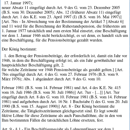
17. Januar 1997);
neuer Absatz 11 eingefügt durch Art. 9 des G. vom 23. Dezember 2005
(B.S. vom 30. Dezember 2005); Abs. 12 (früherer Absatz 11) eingefügt
durch Art. 1 des K.E. vom 23. April 1997 (I) (B.S. vom 16. Mai 1997)]
[Art. 7bis - In Abweichung von der Bestimmung der Artikel 7 [Absatz 6]
und 11 wird für die Berechnung der Ruhestandspension, die frühestens am
1. Januar 1977 tatsächlich und zum ersten Mal einsetzt, eine Beschäftigung
vor dem 1. Januar 1946 nicht berücksichtigt, es sei denn, es handelt sich um
eine Beschäftigung, für die Pensionsbeiträge gezahlt wurden.
Der König bestimmt:
1. den Betrag der Pensionsbeiträge, der erforderlich ist, damit ein Jahr vor
1946, in dem die Beschäftigung erfolgt ist, als ein Jahr gewöhnlicher und
hauptsächlicher Beschäftigung gilt, 2.
für welche Zeiträume vor 1946 Pensionsbeiträge als gezahlt gelten.] [Art.
7bis eingefügt durch Art. 4 des G. vom 27. Februar 1976 (B.S. vom 9.
März 1976); Abs. 1 abgeändert durch Art. 9 des G. vom 10.
Februar 1981 (B.S. vom 14. Februar 1981) und Art. 4 des K.E. Nr. 415
vom 16. Juli 1986 (B.S. vom 30. Juli 1986)] Art. 7ter - [...]] [Art. 7ter
eingefügt durch Art. 8 des G. vom 10. Februar 1981 (B.S. vom 14. Februar
1981) und aufgehoben durch Art. 16 Nr. 1 Buchstabe f) des G. vom 20. Juli
1990 (B.S. vom 15. August 1990)] Art. 8 - Der König bestimmt die
Zeiträume, die Tätigkeitszeiträumen gleichgesetzt sind. Er legt sowohl
fiktive Löhne für diese Zeiträume als auch Pauschallöhne, die in den von
Ihm bestimmten Fällen die tatsächlichen Löhne ersetzen, fest.
Art. 9 - § 1 - Ein Beschäftigungsjahr als Lohnempfänger vor dem 1.