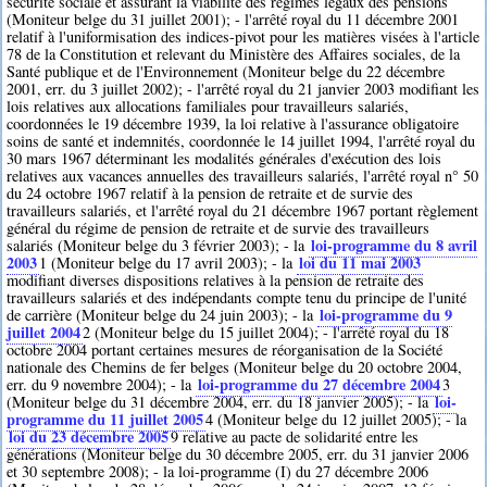
sécurité sociale et assurant la viabilité des régimes légaux des pensions
(Moniteur belge du 31 juillet 2001); - l'arrêté royal du 11 décembre 2001
relatif à l'uniformisation des indices-pivot pour les matières visées à l'article
78 de la Constitution et relevant du Ministère des Affaires sociales, de la
Santé publique et de l'Environnement (Moniteur belge du 22 décembre
2001, err. du 3 juillet 2002); - l'arrêté royal du 21 janvier 2003 modifiant les
lois relatives aux allocations familiales pour travailleurs salariés,
coordonnées le 19 décembre 1939, la loi relative à l'assurance obligatoire
soins de santé et indemnités, coordonnée le 14 juillet 1994, l'arrêté royal du
30 mars 1967 déterminant les modalités générales d'exécution des lois
relatives aux vacances annuelles des travailleurs salariés, l'arrêté royal n° 50
du 24 octobre 1967 relatif à la pension de retraite et de survie des
travailleurs salariés, et l'arrêté royal du 21 décembre 1967 portant règlement
général du régime de pension de retraite et de survie des travailleurs
loi-programme du 8 avril
salariés (Moniteur belge du 3 février 2003); - la
2003
loi du 11 mai 2003
1
(Moniteur belge du 17 avril 2003); - la
modifiant diverses dispositions relatives à la pension de retraite des
travailleurs salariés et des indépendants compte tenu du principe de l'unité
loi-programme du 9
de carrière (Moniteur belge du 24 juin 2003); - la
juillet 2004
2
(Moniteur belge du 15 juillet 2004); - l'arrêté royal du 18
octobre 2004 portant certaines mesures de réorganisation de la Société
nationale des Chemins de fer belges (Moniteur belge du 20 octobre 2004,
loi-programme du 27 décembre 2004
err. du 9 novembre 2004); - la
3
loi-
(Moniteur belge du 31 décembre 2004, err. du 18 janvier 2005); - la
programme du 11 juillet 2005
4
(Moniteur belge du 12 juillet 2005); - la
loi du 23 décembre 2005
9
relative au pacte de solidarité entre les
générations (Moniteur belge du 30 décembre 2005, err. du 31 janvier 2006
et 30 septembre 2008); - la loi-programme (I) du 27 décembre 2006