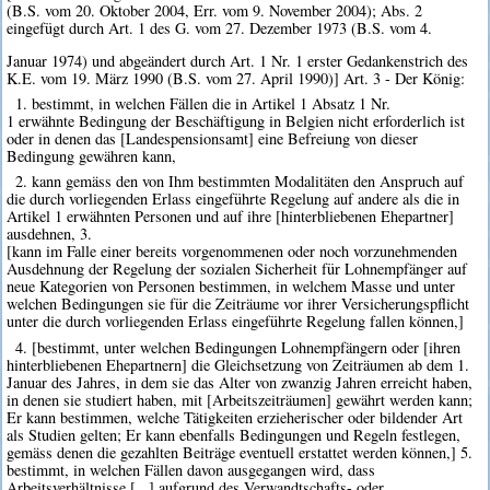
(B.S. vom 20. Oktober 2004, Err. vom 9. November 2004); Abs. 2
eingefügt durch Art. 1 des G. vom 27. Dezember 1973 (B.S. vom 4.
Januar 1974) und abgeändert durch Art. 1 Nr. 1 erster Gedankenstrich des
K.E. vom 19. März 1990 (B.S. vom 27. April 1990)] Art. 3 - Der König:
1. bestimmt, in welchen Fällen die in Artikel 1 Absatz 1 Nr.
1 erwähnte Bedingung der Beschäftigung in Belgien nicht erforderlich ist
oder in denen das [Landespensionsamt] eine Befreiung von dieser
Bedingung gewähren kann,
2. kann gemäss den von Ihm bestimmten Modalitäten den Anspruch auf
die durch vorliegenden Erlass eingeführte Regelung auf andere als die in
Artikel 1 erwähnten Personen und auf ihre [hinterbliebenen Ehepartner]
ausdehnen, 3.
[kann im Falle einer bereits vorgenommenen oder noch vorzunehmenden
Ausdehnung der Regelung der sozialen Sicherheit für Lohnempfänger auf
neue Kategorien von Personen bestimmen, in welchem Masse und unter
welchen Bedingungen sie für die Zeiträume vor ihrer Versicherungspflicht
unter die durch vorliegenden Erlass eingeführte Regelung fallen können,]
4. [bestimmt, unter welchen Bedingungen Lohnempfängern oder [ihren
hinterbliebenen Ehepartnern] die Gleichsetzung von Zeiträumen ab dem 1.
Januar des Jahres, in dem sie das Alter von zwanzig Jahren erreicht haben,
in denen sie studiert haben, mit [Arbeitszeiträumen] gewährt werden kann;
Er kann bestimmen, welche Tätigkeiten erzieherischer oder bildender Art
als Studien gelten; Er kann ebenfalls Bedingungen und Regeln festlegen,
gemäss denen die gezahlten Beiträge eventuell erstattet werden können,] 5.
bestimmt, in welchen Fällen davon ausgegangen wird, dass
Arbeitsverhältnisse [...] aufgrund des Verwandtschafts- oder