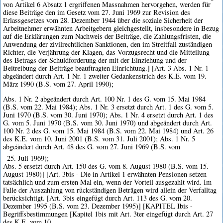
von Artikel 6 Absatz 1 ergriffenen Massnahmen hervorgehen, werden für
diese Beiträge den im Gesetz vom 27. Juni 1969 zur Revision des
Erlassgesetzes vom 28. Dezember 1944 über die soziale Sicherheit der
Arbeitnehmer erwähnten Arbeitgebern gleichgestellt, insbesondere in Bezug
auf die Erklärungen zum Nachweis der Beiträge, die Zahlungsfristen, die
Anwendung der zivilrechtlichen Sanktionen, den im Streitfall zuständigen
Richter, die Verjährung der Klagen, das Vorzugsrecht und die Mitteilung
des Betrags der Schuldforderung der mit der Einziehung und der
Beitreibung der Beiträge beauftragten Einrichtung.] [Art. 3 Abs. 1 Nr. 1
abgeändert durch Art. 1 Nr. 1 zweiter Gedankenstrich des K.E. vom 19.
März 1990 (B.S. vom 27. April 1990);
Abs. 1 Nr. 2 abgeändert durch Art. 100 Nr. 1 des G. vom 15. Mai 1984
(B.S. vom 22. Mai 1984); Abs. 1 Nr. 3 ersetzt durch Art. 1 des G. vom 5.
Juni 1970 (B.S. vom 30. Juni 1970); Abs. 1 Nr. 4 ersetzt durch Art. 1 des
G. vom 5. Juni 1970 (B.S. vom 30. Juni 1970) und abgeändert durch Art.
100 Nr. 2 des G. vom 15. Mai 1984 (B.S. vom 22. Mai 1984) und Art. 26
des K.E. vom 10. Juni 2001 (B.S. vom 31. Juli 2001); Abs. 1 Nr. 5
abgeändert durch Art. 48 des G. vom 27. Juni 1969 (B.S. vom
25. Juli 1969);
Abs. 5 ersetzt durch Art. 150 des G. vom 8. August 1980 (B.S. vom 15.
August 1980)] [Art. 3bis - Die in Artikel 1 erwähnten Pensionen setzen
tatsächlich und zum ersten Mal ein, wenn der Vorteil ausgezahlt wird. Im
Falle der Auszahlung von rückständigen Beträgen wird allein der Verfalltag
berücksichtigt. [Art. 3bis eingefügt durch Art. 113 des G. vom 20.
Dezember 1995 (B.S. vom 23. Dezember 1995)] [KAPITEL Ibis -
Begriffsbestimmungen [Kapitel 1bis mit Art. 3ter eingefügt durch Art. 27
des K.E. vom 10.