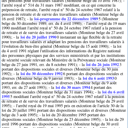
des pensions pour travailleurs salariés (Moniteur belge du 10 avril 1987); -
l'arrêté royal n° 514 du 31 mars 1987 modifiant, en ce qui concerne la
prépension de retraite, l'arrêté royal n° 50 du 24 octobre 1967 relatif à la
pension de retraite et de survie des travailleurs salariés (Moniteur belge du
loi-programme du 22 décembre 1989
16 avril 1987); - la
5
(Moniteur
belge du 30 décembre 1989, err. du 4 avril 1990); - l'arrêté royal du 19 mars
1990 modifiant l'arrêté royal n° 50 du 24 octobre 1967 relatif a la pension
de retraite et de survie des travailleurs salariés (Moniteur belge du 27 avril
loi du 20 juillet 1990
1990); - la
0
instaurant un âge flexible de la retraite
pour travailleurs salariés et adaptant les pensions des travailleurs salariés à
l'évolution du bien-être général (Moniteur belge du 15 août 1990); - la loi
du 4 avril 1991 réglant l'utilisation des informations du Registre national
des personnes physiques par des services ministériels et par les institutions
de sécurité sociale relevant du Ministère de la Prévoyance sociale (Moniteur
loi du 26 juin 1992
belge du 27 juin 1991, err. du 8 octobre 1991); - la
3
portant des dispositions sociales et diverses (Moniteur belge du 30 juin
loi du 30 décembre 1992
1992); - la
6
portant des dispositions sociales et
loi du 6 août 1993
diverses (Moniteur belge du 9 janvier 1993); - la
0
portant des dispositions sociales et diverses (Moniteur belge du 9 août
loi du 30 mars 1994
1993, err. du 27 août 1993); - la
4
portant des
loi du 6 avril
dispositions sociales (Moniteur belge du 31 mars 1994); - la
1995
5
modifiant l'arrêté royal n° 50 du 24 octobre 1967 relatif à la pension
de retraite et de survie des travailleurs salariés (Moniteur belge du 29 avril
1995); - l'arrêté royal du 19 mai 1995 pris en exécution de l'article 30 de la
loi du 20 juillet 1991 portant des dispositions sociales et diverses (Moniteur
belge du 3 août 1995); - la loi du 20 décembre 1995 portant des
dispositions sociales (Moniteur belge du 23 décembre 1995); - la loi du 29
avril 1996 portant des dispositions sociales (Moniteur belge du 30 avril