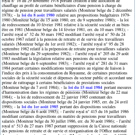
royal n° 16 du 29 novembre 1978 portant création d'une allocation de
chauffage au profit de certains bénéficiaires d'une pension à charge du
régime de pension pour travailleurs salariés (Moniteur belge du 2 décembre
loi du 8 août 1980
1978); - la
relative aux propositions budgétaires 1979-
1980 (Moniteur belge du 15 août 1980, err. du 9 septembre 1980); - la loi
de redressement du 10 février 1981 relative à la sécurité sociale et au bien-
être en 1981 (Moniteur belge du 14 février 1981, err. du 10 mars 1981); -
l'arrêté royal n° 32 du 30 mars 1982 modifiant l'arrêté royal n° 50 du 24
octobre 1967 relatif à la pension de retraite et de survie des travailleurs
salariés (Moniteur belge du 1er avril 1982); - l'arrêté royal n° 95 du 28
septembre 1982 relatif à la prépension de retraite pour travailleurs salariés
(Moniteur belge du 29 septembre 1982); - l'arrêté royal n° 205 du 29 août
1983 modifiant la législation relative aux pensions du secteur social
(Moniteur belge du 6 septembre 1983); - l'arrêté royal n° 281 du 31 mars
1984 portant certaines modifications temporaires au régime de liaison à
l'indice des prix à la consommation du Royaume, de certaines prestations
sociales de la sécurité sociale et dépenses du secteur public et accordant une
prime de rattrapage à certains bénéficiaires de prestations sociales
loi du 15 mai 1984
(Moniteur belge du 7 avril 1984); - la
portant mesures
d'harmonisation dans les régimes de pensions (Moniteur belge du 22 mai
1984); - la loi de redressement du 22 janvier 1985 contenant des
dispositions sociales (Moniteur belge du 24 janvier 1985, err. du 24 avril
loi du 1er août 1985
1990); - la
portant des dispositions sociales
(Moniteur belge du 6 août 1985); - l'arrêté royal n° 415 du 16 juillet 1986
modifiant certaines dispositions en matière de pensions pour travailleurs
salariés (Moniteur belge du 30 juillet 1986, err. du 30 août 1986); - l'arrêté
royal n° 513 du 27 mars 1987 portant suppression de la Caisse nationale
des pensions de retraite et de survie et réorganisation de l'Office national