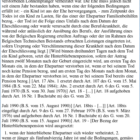
verstorbenen Lohnempfänger verheiratet war. Die Ehe muss jedoch nicht
seit einem Jahr bestanden haben, wenn eine der folgenden Bedingungen
erfüllt ist: - ein Kind ist aus der Ehe hervorgegangen, - zum Zeitpunkt des
Todes ist ein Kind zu Lasten, für das einer der Ehepartner Familienbeihilfen
bezog, - der Tod ist die Folge eines Unfalls nach dem Datum der
Eheschliessung oder wurde verursacht durch eine Berufskrankheit, die
während oder anlässlich der Ausübung des Berufs, der Ausführung eines
von der Belgischen Regierung erteilten Auftrags oder der im Rahmen des
Belgischen Technischen Beistands erbrachten Leistungen eingetreten ist,
sofern Ursprung oder Verschlimmerung dieser Krankheit nach dem Datum
der Eheschliessung liegt.] [Wird binnen dreihundert Tagen nach dem Tod
ein Kind geboren, setzt die Hinterbliebenenpension, sofern der Antrag
binnen zwölf Monaten nach der Geburt eingereicht wird, am ersten Tag des
Monats ein, in dem der Ehepartner verstorben ist, wenn er bei seinem Tod
noch keine Pension bezog, und am ersten Tag des Monats nach dem Monat,
in dem der Ehepartner verstorben ist, wenn er bei seinem Tod bereits eine
Pension bezog.] [Art. 17 Abs. 1 ersetzt durch Art. 107 des G. vom 15. Mai
1984 (B.S. vom 22. Mai 1984); Abs. 2 ersetzt durch Art. 6 des G. vom 5.
Juni 1970 (B.S. vom 30. Juni 1970)] Art. 18 - [...] [Art. 18 aufgehoben
durch Art. 16 Nr. 1 Buchstabe m) des G. vom 20.
Juli 1990 (B.S. vom 15. August 1990)] [Art. 18bis - [...]] [Art. 18bis
eingefügt durch Art. 9 des G. vom 27. Februar 1976 (B.S. vom 9. März
1976) und aufgehoben durch Art. 16 Nr. 1 Buchstabe n) des G. vom 20.
Juli 1990 (B.S. vom 15. August 1990)] Art. 19 - [Der Bezug der
Hinterbliebenenpension wird ausgesetzt:
1. wenn der hinterbliebene Ehepartner sich wieder verheiratet, 2.
wenn er jünger als fünfundvierzig Jahre ist und die Bedingungen, gemäss