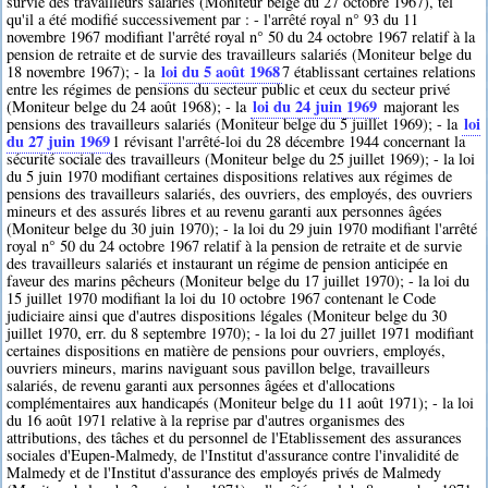
survie des travailleurs salariés (Moniteur belge du 27 octobre 1967), tel
qu'il a été modifié successivement par : - l'arrêté royal n° 93 du 11
novembre 1967 modifiant l'arrêté royal n° 50 du 24 octobre 1967 relatif à la
pension de retraite et de survie des travailleurs salariés (Moniteur belge du
loi du 5 août 1968
18 novembre 1967); - la
7
établissant certaines relations
entre les régimes de pensions du secteur public et ceux du secteur privé
loi du 24 juin 1969
(Moniteur belge du 24 août 1968); - la
majorant les
loi
pensions des travailleurs salariés (Moniteur belge du 5 juillet 1969); - la
du 27 juin 1969
1
révisant l'arrêté-loi du 28 décembre 1944 concernant la
sécurité sociale des travailleurs (Moniteur belge du 25 juillet 1969); - la loi
du 5 juin 1970 modifiant certaines dispositions relatives aux régimes de
pensions des travailleurs salariés, des ouvriers, des employés, des ouvriers
mineurs et des assurés libres et au revenu garanti aux personnes âgées
(Moniteur belge du 30 juin 1970); - la loi du 29 juin 1970 modifiant l'arrêté
royal n° 50 du 24 octobre 1967 relatif à la pension de retraite et de survie
des travailleurs salariés et instaurant un régime de pension anticipée en
faveur des marins pêcheurs (Moniteur belge du 17 juillet 1970); - la loi du
15 juillet 1970 modifiant la loi du 10 octobre 1967 contenant le Code
judiciaire ainsi que d'autres dispositions légales (Moniteur belge du 30
juillet 1970, err. du 8 septembre 1970); - la loi du 27 juillet 1971 modifiant
certaines dispositions en matière de pensions pour ouvriers, employés,
ouvriers mineurs, marins naviguant sous pavillon belge, travailleurs
salariés, de revenu garanti aux personnes âgées et d'allocations
complémentaires aux handicapés (Moniteur belge du 11 août 1971); - la loi
du 16 août 1971 relative à la reprise par d'autres organismes des
attributions, des tâches et du personnel de l'Etablissement des assurances
sociales d'Eupen-Malmedy, de l'Institut d'assurance contre l'invalidité de
Malmedy et de l'Institut d'assurance des employés privés de Malmedy