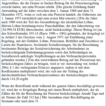
Angestellten, die die Grenze in Sachen Beitrag für die Pensionsregelung
erreicht haben, um zehn Prozent erhöht. [Die gleiche Erhöhung findet
Anwendung auf die Jahre zwischen dem 1. Januar 1968 und dem 31.
Dezember 1972, wenn es sich um eine Pension handelt, die frühestens am
1. Januar 1973 tatsächlich und zum ersten Mal einsetzt.] [Für die Jahre
nach 1980 wird der Teil des Gesamtbetrags der tatsächlichen Löhne,
fiktiven Löhne beziehungsweise Pauschallöhne, der den Jahresbetrag von
[34.999,54 EUR] überschreitet, nicht berücksichtigt. Dieser Betrag ist [an
den Schwellenindex 103,14 (Basis 1996 = 100)] gebunden, der festgelegt ist
in Artikel 2 des Gesetzes vom 2. August 1971 zur Einführung einer
Regelung, mit der Gehälter, Löhne, Pensionen, Beihilfen und Zuschüsse zu
Lasten der Staatskasse, bestimmte Sozialleistungen, für die Berechnung
bestimmter Beiträge der Sozialversicherung der Arbeitnehmer zu
berücksichtigende Entlohnungsgrenzen sowie den Selbständigen im
Sozialbereich auferlegte Verpflichtungen an den Verbraucherpreisindex
gebunden werden.] [Um den vorerwähnten Betrag auf das Preisniveau des
berücksichtigten Jahres zu bringen, wird er vor Anwendung von Artikel
29bis § 1 des vorliegenden Erlasses angepasst, indem er mit dem
Koeffizienten multipliziert wird, der sich aus der Teilung des
durchschnittlichen Verbraucherpreisindexes des berücksichtigten Jahres
durch 114,20 ergibt.
Wenn der Betreffende nicht während des ganzen Jahres beschäftigt gewesen
ist, wird der so festgelegte Betrag mit einem Bruch multipliziert, der als
Zähler die für die Berechnung der Pension berücksichtigte Anzahl Tage und
als Nenner die Zahl 312 hat.] Mit Ausnahme einer Beschäftigung als
Seemann oder nach dem 31.