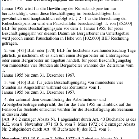
Januar 1955 wird für die Gewährung der Ruhestandspension nur
berücksichtigt, wenn diese Beschäftigung im berücksichtigten Jahr
gewöhnlich und hauptsächlich erfolgt ist. § 2 - Für die Berechnung der
Ruhestandspension wird ein Pauschallohn berücksichtigt: 1. von [85.500]
BEF für jedes Beschäftigungsjahr vor dem 1. Januar 1955; für jedes
Beschäftigungsjahr vor diesem Datum als Bergarbeiter im Untertagebau
wird jedoch einem Pauschallohn in Höhe von [102.600] BEF Rechnung
getragen,
2. von [473] BEF oder [378] BEF für höchstens zweihundertsechzig Tage
jährlich, je nachdem, ob es sich um einen Bergarbeiter im Untertagebau
oder einen Bergarbeiter im Tagebau handelt, für jeden Beschäftigungstag
von mindestens vier Stunden als Bergarbeiter während des Zeitraums vom
1.
Januar 1955 bis zum 31. Dezember 1967,
3. von [416] BEF für jeden Beschäftigungstag von mindestens vier
Stunden als Angestellter während des Zeitraums vom 1.
Januar 1955 bis zum 31. Dezember 1957,
4. der zehnmal dem Gesamtbetrag der Arbeitnehmer- und
Arbeitgeberbeiträge entspricht, die für das Jahr 1955 im Hinblick auf die
Pension für Seeleute entrichtet wurden für die Beschäftigung als Seemann
in diesem Jahr.
[Art. 9 § 2 einziger Absatz Nr. 1 abgeändert durch Art. 40 Buchstabe a) des
K.E. vom 8. November 1971 (B.S. vom 7. März 1972); § 2 einziger Absatz
Nr. 2 abgeändert durch Art. 40 Buchstabe b) des K.E. vom 8.
November 1971 (B.S. vom 7. März 1972); § 2 einziger Absatz Nr. 3