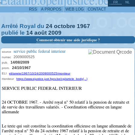
^
-
FR
NL
RSS
A PROPOS
WEB LOG
CONTACT
Arrêté Royal du
24
octobre
1967
publié le
14
août
2009
Comment obtenir une aide juridique ?
service public federal interieur
source
2009000525
numac
14/08/2009
pub.
24/10/1967
prom.
ELI
eli/arrete/1967/10/24/2009000525/moniteur
moniteur
https://www.ejustice.just.fgov.be/cgi/article_body(...)
SERVICE PUBLIC FEDERAL INTERIEUR
24 OCTOBRE 1967. - Arrêté royal n° 50 relatif à la pension de retraite et
de survie des travailleurs salariés. - Coordination officieuse en langue
allemande
Le texte qui suit constitue la coordination officieuse en langue allemande de
l'arrêté royal n° 50 du 24 octobre 1967 relatif à la pension de retraite et de