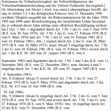
Zeiträumen der Vollarbeitslosigkeit, der Vollzeitfrühpension, der
Vollzeitlaufbahnunterbrechung und des Vollzeit-Zeitkredits hervorgehen.]
[In Abweichung von Absatz 1 wird, was einen Lohnempfänger betrifft, der
eine in Artikel 5 § 3 des Königlichen Erlasses vom 23. Dezember 1996
erwähnte Tätigkeit ausgeübt hat, die Ruhestandspension für die Jahre 1994,
1995 und 1996 unter Berücksichtigung der tatsächlichen Löhne berechnet,
die er während dieser Jahre infolge einer effektiven Beschäftigung verdient
hat.] [Art. 7 Abs. 1 abgeändert durch Art. 2 Nr. 1 des G. vom 5. Juni 1970
(B.S. vom 30. Juni 1970), Art. 3 Nr. 1 des G. vom 27. Februar 1976 (B.S.
vom 9. März 1976) und Art. 7 Nr. 1 des G. vom 10. Februar 1981 (B.S.
vom 14. Februar 1981); Abs. 2 ergänzt durch Art. 2 des G. vom 28. März
1973 (B.S. vom 30. März 1973); neuer Absatz 3 eingefügt durch Art. 7 Nr.
2 des G. vom 10. Februar 1981 (B.S. vom 14. Februar 1981), ersetzt durch
Art. 1 des K.E. Nr. 205 vom 29. August 1983 (B.S. vom 6.
September 1983) und abgeändert durch Art. 3 Nr. 1 und 2 des K.E. vom 11.
Dezember 2001 (B.S. vom 22. Dezember 2001); neue Absätze 4 und 5
eingefügt durch Art. 1 des K.E. Nr. 205 vom 29. August 1983 (B.S. vom
6. September 1983);
Abs. 8 (früherer Absatz 5) ersetzt durch Art. 3 Nr. 2 des G. vom 27.
Februar 1976 (B.S. vom 9. März 1976) und abgeändert durch Art. 3 des
K.E. Nr. 415 vom 16. Juli 1986 (B.S. vom
30. Juli 1986);
Abs. 9 (früherer Absatz 6) eingefügt durch Art. 2 Nr. 2 des G. vom 5. Juni
1970 (B.S. vom 30. Juni 1970) und ersetzt durch Art. 3 Nr. 2 des G. vom
27. Februar 1976 (B.S. vom 9. März 1976); Abs. 10 eingefügt durch Art.
10 des K.E. vom 23. Dezember 1996 (B.S. vom