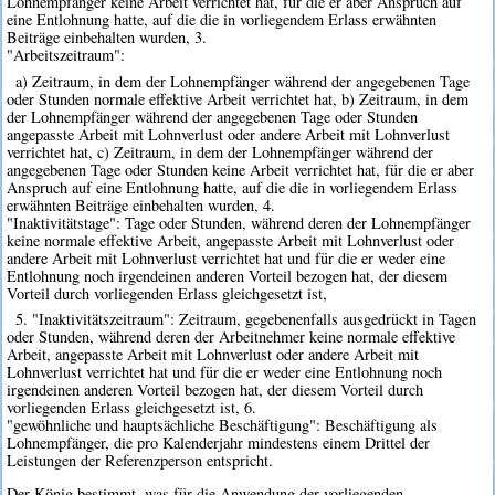
Lohnempfänger keine Arbeit verrichtet hat, für die er aber Anspruch auf
eine Entlohnung hatte, auf die die in vorliegendem Erlass erwähnten
Beiträge einbehalten wurden, 3.
"Arbeitszeitraum":
a) Zeitraum, in dem der Lohnempfänger während der angegebenen Tage
oder Stunden normale effektive Arbeit verrichtet hat, b) Zeitraum, in dem
der Lohnempfänger während der angegebenen Tage oder Stunden
angepasste Arbeit mit Lohnverlust oder andere Arbeit mit Lohnverlust
verrichtet hat, c) Zeitraum, in dem der Lohnempfänger während der
angegebenen Tage oder Stunden keine Arbeit verrichtet hat, für die er aber
Anspruch auf eine Entlohnung hatte, auf die die in vorliegendem Erlass
erwähnten Beiträge einbehalten wurden, 4.
"Inaktivitätstage": Tage oder Stunden, während deren der Lohnempfänger
keine normale effektive Arbeit, angepasste Arbeit mit Lohnverlust oder
andere Arbeit mit Lohnverlust verrichtet hat und für die er weder eine
Entlohnung noch irgendeinen anderen Vorteil bezogen hat, der diesem
Vorteil durch vorliegenden Erlass gleichgesetzt ist,
5. "Inaktivitätszeitraum": Zeitraum, gegebenenfalls ausgedrückt in Tagen
oder Stunden, während deren der Arbeitnehmer keine normale effektive
Arbeit, angepasste Arbeit mit Lohnverlust oder andere Arbeit mit
Lohnverlust verrichtet hat und für die er weder eine Entlohnung noch
irgendeinen anderen Vorteil bezogen hat, der diesem Vorteil durch
vorliegenden Erlass gleichgesetzt ist, 6.
"gewöhnliche und hauptsächliche Beschäftigung": Beschäftigung als
Lohnempfänger, die pro Kalenderjahr mindestens einem Drittel der
Leistungen der Referenzperson entspricht.
Der König bestimmt, was für die Anwendung der vorliegenden