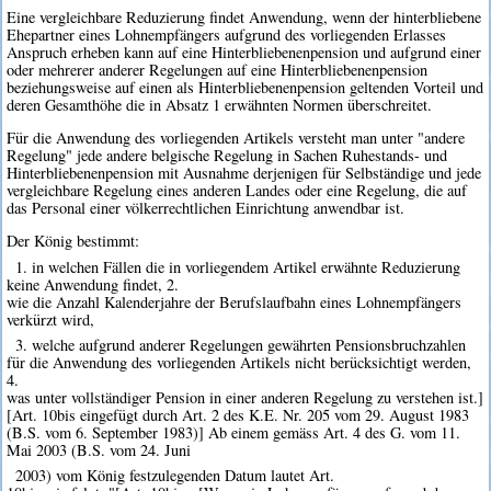
Eine vergleichbare Reduzierung findet Anwendung, wenn der hinterbliebene
Ehepartner eines Lohnempfängers aufgrund des vorliegenden Erlasses
Anspruch erheben kann auf eine Hinterbliebenenpension und aufgrund einer
oder mehrerer anderer Regelungen auf eine Hinterbliebenenpension
beziehungsweise auf einen als Hinterbliebenenpension geltenden Vorteil und
deren Gesamthöhe die in Absatz 1 erwähnten Normen überschreitet.
Für die Anwendung des vorliegenden Artikels versteht man unter "andere
Regelung" jede andere belgische Regelung in Sachen Ruhestands- und
Hinterbliebenenpension mit Ausnahme derjenigen für Selbständige und jede
vergleichbare Regelung eines anderen Landes oder eine Regelung, die auf
das Personal einer völkerrechtlichen Einrichtung anwendbar ist.
Der König bestimmt:
1. in welchen Fällen die in vorliegendem Artikel erwähnte Reduzierung
keine Anwendung findet, 2.
wie die Anzahl Kalenderjahre der Berufslaufbahn eines Lohnempfängers
verkürzt wird,
3. welche aufgrund anderer Regelungen gewährten Pensionsbruchzahlen
für die Anwendung des vorliegenden Artikels nicht berücksichtigt werden,
4.
was unter vollständiger Pension in einer anderen Regelung zu verstehen ist.]
[Art. 10bis eingefügt durch Art. 2 des K.E. Nr. 205 vom 29. August 1983
(B.S. vom 6. September 1983)] Ab einem gemäss Art. 4 des G. vom 11.
Mai 2003 (B.S. vom 24. Juni
2003) vom König festzulegenden Datum lautet Art.