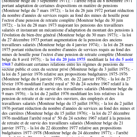
(Moniteur belge du 3 septembre 1971); - l'arrêté royal du 8 novembre 1971
portant adaptation de certaines dispositions en matière de pensions
(Moniteur belge du 7 mars 1972); - la loi du 26 juin 1972 portant réduction
du nombre d'années de services requis au fond des mines de houille pour
l'octroi d'une pension de retraite complète (Moniteur belge du 30 juin
1972); - la loi du 28 mars 1973 majorant les pensions des travailleurs
salariés et instaurant un mécanisme d'adaptation du montant des pensions à
l'évolution du bien-être général (Moniteur belge du 30 mars 1973); - la loi
du 27 décembre 1973 portant augmentation de la pension des anciens
travailleurs salariés (Moniteur belge du 4 janvier 1974); - la loi du 28 mars
1975 portant réduction du nombre d'années de services requis au fond des
mines de houille pour l'octroi d'une pension de retraite complète (Moniteur
loi du 20 juin 1975
loi du 5 août
belge du 8 avril 1975); - la
modifiant la
1968
7
établissant certaines relations entre les régimes de pensions du
secteur public et ceux du secteur privé (Moniteur belge du 3 juillet 1975); -
la loi du 5 janvier 1976 relative aux propositions budgétaires 1975-1976
(Moniteur belge du 6 janvier 1976, err. du 22 janvier 1976); - la loi du 27
février 1976 modifiant l'arrêté royal n° 50 du 24 octobre 1967 relatif à la
pension de retraite et de survie des travailleurs salariés (Moniteur belge du
9 mars 1976); - la loi du 2 juillet 1976 modifiant les lois relatives à la
pension de retraite et de survie des ouvriers, des employés et des
travailleurs salariés (Moniteur belge du 15 juillet 1976); - la loi du 2 juillet
1976 portant réduction du nombre d'années de services au fond des mines et
des carrières (Moniteur belge du 15 juillet 1976); - la loi du 27 décembre
1976 modifiant l'arrêté royal n° 50 du 24 octobre 1967 relatif à la pension
de retraite et de survie des travailleurs salariés (Moniteur belge du 21
janvier 1977); - la loi du 22 décembre 1977 relative aux propositions
budgétaires 1977-1978 (Moniteur belge du 24 décembre 1977); - l'arrêté