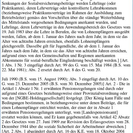
Senkungen der Sozialversicherungsbeiträge werden Lehrlinge (oder
Praktikanten), deren Lehrverträge oder kontrollierte Lehrabkommen
(beziehungsweise Praktikumsverträge im Rahmen der Ausbildung zum
Betriebsleiter) gemäss den Vorschriften über die ständige Weiterbildung
des Mittelstands vorgesehenen Bedingungen anerkannt wurden, und
Lehrlinge, deren Lehrverträge in den Anwendungsbereich des Gesetzes vom
19. Juli 1983 über die Lehre in Berufen, die von Lohnempfängern ausgeübt
werden, fallen, ab dem 1. Januar des Jahres nach dem Jahr, in dem sie das
Alter von achtzehn Jahren erreichen, ebenfalls Lohnempfängern
gleichgestellt. Dasselbe gilt für Jugendliche, die ab dem 1. Januar des
Jahres nach dem Jahr, in dem sie das Alter von achtzehn Jahren erreichen,
aufgrund eines von den Gemeinschaften und Regionen anerkannten
Abkommens für sozial-berufliche Eingliederung beschäftigt werden.] [Art.
1 Abs. 1 Nr. 3 eingefügt durch Art. 99 des G. vom 15. Mai 1984 (B.S. vom
22. Mai 1981); Abs. 2 ersetzt durch Art. 8 des G. vom 20.
Juli 1990 (B.S. vom 15. August 1990); Abs. 3 eingefügt durch Art. 10 des
G. vom 23. Dezember 2005 (B.S. vom 30. Dezember 2005)] Art. 2 - Die in
Artikel 1 Absatz 1 Nr. 1 erwähnten Pensionsregelungen sind durch oder
aufgrund eines Gesetzes beziehungsweise einer Provinzialverordnung oder
von der [NGBE-Holdinggesellschaft] festgelegt. [Der König kann Fälle und
Bedingungen bestimmen, in beziehungsweise unter denen Beiträge, die für
einen Lohnempfänger entrichtet werden, der einer der in Absatz 1
erwähnten Pensionsregelungen unterliegt, vom [Landespensionsamt]
erstattet werden können, und Er kann gegebenenfalls von Artikel 42 Absatz
2 des Gesetzes vom 27. Juni 1969 zur Revision des Erlassgesetzes vom 28.
Dezember 1944 über die soziale Sicherheit der Arbeitnehmer abweichen.]
[Art. 2 Abs. 1 abgeändert durch Art. 16 des K.E. vom 18. Oktober 2004