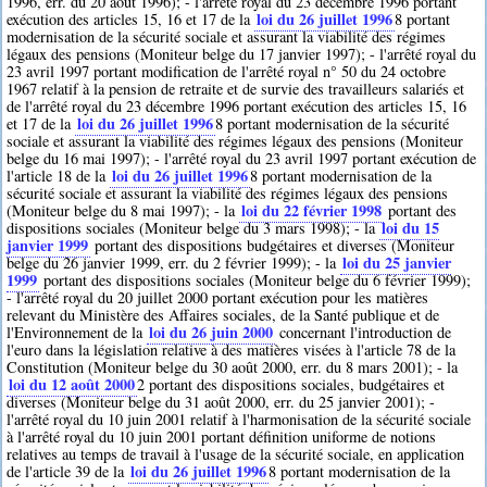
1996, err. du 20 août 1996); - l'arrêté royal du 23 décembre 1996 portant
loi du 26 juillet 1996
exécution des articles 15, 16 et 17 de la
8
portant
modernisation de la sécurité sociale et assurant la viabilité des régimes
légaux des pensions (Moniteur belge du 17 janvier 1997); - l'arrêté royal du
23 avril 1997 portant modification de l'arrêté royal n° 50 du 24 octobre
1967 relatif à la pension de retraite et de survie des travailleurs salariés et
de l'arrêté royal du 23 décembre 1996 portant exécution des articles 15, 16
loi du 26 juillet 1996
et 17 de la
8
portant modernisation de la sécurité
sociale et assurant la viabilité des régimes légaux des pensions (Moniteur
belge du 16 mai 1997); - l'arrêté royal du 23 avril 1997 portant exécution de
loi du 26 juillet 1996
l'article 18 de la
8
portant modernisation de la
sécurité sociale et assurant la viabilité des régimes légaux des pensions
loi du 22 février 1998
(Moniteur belge du 8 mai 1997); - la
portant des
loi du 15
dispositions sociales (Moniteur belge du 3 mars 1998); - la
janvier 1999
portant des dispositions budgétaires et diverses (Moniteur
loi du 25 janvier
belge du 26 janvier 1999, err. du 2 février 1999); - la
1999
portant des dispositions sociales (Moniteur belge du 6 février 1999);
- l'arrêté royal du 20 juillet 2000 portant exécution pour les matières
relevant du Ministère des Affaires sociales, de la Santé publique et de
loi du 26 juin 2000
l'Environnement de la
concernant l'introduction de
l'euro dans la législation relative à des matières visées à l'article 78 de la
Constitution (Moniteur belge du 30 août 2000, err. du 8 mars 2001); - la
loi du 12 août 2000
2
portant des dispositions sociales, budgétaires et
diverses (Moniteur belge du 31 août 2000, err. du 25 janvier 2001); -
l'arrêté royal du 10 juin 2001 relatif à l'harmonisation de la sécurité sociale
à l'arrêté royal du 10 juin 2001 portant définition uniforme de notions
relatives au temps de travail à l'usage de la sécurité sociale, en application
loi du 26 juillet 1996
de l'article 39 de la
8
portant modernisation de la