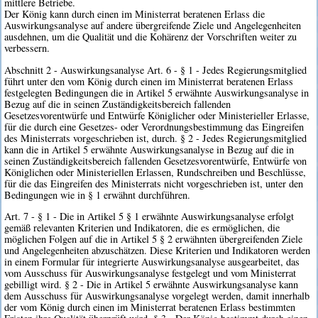
mittlere Betriebe.
Der König kann durch einen im Ministerrat beratenen Erlass die
Auswirkungsanalyse auf andere übergreifende Ziele und Angelegenheiten
ausdehnen, um die Qualität und die Kohärenz der Vorschriften weiter zu
verbessern.
Abschnitt 2 - Auswirkungsanalyse Art. 6 - § 1 - Jedes Regierungsmitglied
führt unter den vom König durch einen im Ministerrat beratenen Erlass
festgelegten Bedingungen die in Artikel 5 erwähnte Auswirkungsanalyse in
Bezug auf die in seinen Zuständigkeitsbereich fallenden
Gesetzesvorentwürfe und Entwürfe Königlicher oder Ministerieller Erlasse,
für die durch eine Gesetzes- oder Verordnungsbestimmung das Eingreifen
des Ministerrats vorgeschrieben ist, durch. § 2 - Jedes Regierungsmitglied
kann die in Artikel 5 erwähnte Auswirkungsanalyse in Bezug auf die in
seinen Zuständigkeitsbereich fallenden Gesetzesvorentwürfe, Entwürfe von
Königlichen oder Ministeriellen Erlassen, Rundschreiben und Beschlüsse,
für die das Eingreifen des Ministerrats nicht vorgeschrieben ist, unter den
Bedingungen wie in § 1 erwähnt durchführen.
Art. 7 - § 1 - Die in Artikel 5 § 1 erwähnte Auswirkungsanalyse erfolgt
gemäß relevanten Kriterien und Indikatoren, die es ermöglichen, die
möglichen Folgen auf die in Artikel 5 § 2 erwähnten übergreifenden Ziele
und Angelegenheiten abzuschätzen. Diese Kriterien und Indikatoren werden
in einem Formular für integrierte Auswirkungsanalyse ausgearbeitet, das
vom Ausschuss für Auswirkungsanalyse festgelegt und vom Ministerrat
gebilligt wird. § 2 - Die in Artikel 5 erwähnte Auswirkungsanalyse kann
dem Ausschuss für Auswirkungsanalyse vorgelegt werden, damit innerhalb
der vom König durch einen im Ministerrat beratenen Erlass bestimmten