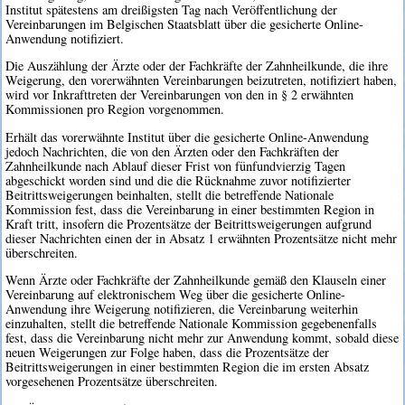
Institut spätestens am dreißigsten Tag nach Veröffentlichung der
Vereinbarungen im Belgischen Staatsblatt über die gesicherte Online-
Anwendung notifiziert.
Die Auszählung der Ärzte oder der Fachkräfte der Zahnheilkunde, die ihre
Weigerung, den vorerwähnten Vereinbarungen beizutreten, notifiziert haben,
wird vor Inkrafttreten der Vereinbarungen von den in § 2 erwähnten
Kommissionen pro Region vorgenommen.
Erhält das vorerwähnte Institut über die gesicherte Online-Anwendung
jedoch Nachrichten, die von den Ärzten oder den Fachkräften der
Zahnheilkunde nach Ablauf dieser Frist von fünfundvierzig Tagen
abgeschickt worden sind und die die Rücknahme zuvor notifizierter
Beitrittsweigerungen beinhalten, stellt die betreffende Nationale
Kommission fest, dass die Vereinbarung in einer bestimmten Region in
Kraft tritt, insofern die Prozentsätze der Beitrittsweigerungen aufgrund
dieser Nachrichten einen der in Absatz 1 erwähnten Prozentsätze nicht mehr
überschreiten.
Wenn Ärzte oder Fachkräfte der Zahnheilkunde gemäß den Klauseln einer
Vereinbarung auf elektronischem Weg über die gesicherte Online-
Anwendung ihre Weigerung notifizieren, die Vereinbarung weiterhin
einzuhalten, stellt die betreffende Nationale Kommission gegebenenfalls
fest, dass die Vereinbarung nicht mehr zur Anwendung kommt, sobald diese
neuen Weigerungen zur Folge haben, dass die Prozentsätze der
Beitrittsweigerungen in einer bestimmten Region die im ersten Absatz
vorgesehenen Prozentsätze überschreiten.