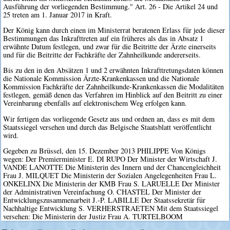
Ausführung der vorliegenden Bestimmung." Art. 26 - Die Artikel 24 und
25 treten am 1. Januar 2017 in Kraft.
Der König kann durch einen im Ministerrat beratenen Erlass für jede dieser
Bestimmungen das Inkrafttreten auf ein früheres als das in Absatz 1
erwähnte Datum festlegen, und zwar für die Beitritte der Ärzte einerseits
und für die Beitritte der Fachkräfte der Zahnheilkunde andererseits.
Bis zu den in den Absätzen 1 und 2 erwähnten Inkrafttretungsdaten können
die Nationale Kommission Ärzte-Krankenkassen und die Nationale
Kommission Fachkräfte der Zahnheilkunde-Krankenkassen die Modalitäten
festlegen, gemäß denen das Verfahren im Hinblick auf den Beitritt zu einer
Vereinbarung ebenfalls auf elektronischem Weg erfolgen kann.
Wir fertigen das vorliegende Gesetz aus und ordnen an, dass es mit dem
Staatssiegel versehen und durch das Belgische Staatsblatt veröffentlicht
wird.
Gegeben zu Brüssel, den 15. Dezember 2013 PHILIPPE Von Königs
wegen: Der Premierminister E. DI RUPO Der Minister der Wirtschaft J.
VANDE LANOTTE Die Ministerin des Innern und der Chancengleichheit
Frau J. MILQUET Die Ministerin der Sozialen Angelegenheiten Frau L.
ONKELINX Die Ministerin der KMB Frau S. LARUELLE Der Minister
der Administrativen Vereinfachung O. CHASTEL Der Minister der
Entwicklungszusammenarbeit J.-P. LABILLE Der Staatssekretär für
Nachhaltige Entwicklung S. VERHERSTRAETEN Mit dem Staatssiegel
versehen: Die Ministerin der Justiz Frau A. TURTELBOOM