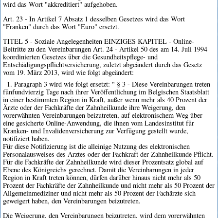
wird das Wort "akkreditiert" aufgehoben.
Art. 23 - In Artikel 7 Absatz 1 desselben Gesetzes wird das Wort
"Franken" durch das Wort "Euro" ersetzt.
TITEL 5 - Soziale Angelegenheiten EINZIGES KAPITEL - Online-
Beitritte zu den Vereinbarungen Art. 24 - Artikel 50 des am 14. Juli 1994
koordinierten Gesetzes über die Gesundheitspflege- und
Entschädigungspflichtversicherung, zuletzt abgeändert durch das Gesetz
vom 19. März 2013, wird wie folgt abgeändert:
1. Paragraph 3 wird wie folgt ersetzt: " § 3 - Diese Vereinbarungen treten
fünfundvierzig Tage nach ihrer Veröffentlichung im Belgischen Staatsblatt
in einer bestimmten Region in Kraft, außer wenn mehr als 40 Prozent der
Ärzte oder der Fachkräfte der Zahnheilkunde ihre Weigerung, den
vorerwähnten Vereinbarungen beizutreten, auf elektronischem Weg über
eine gesicherte Online-Anwendung, die ihnen vom Landesinstitut für
Kranken- und Invalidenversicherung zur Verfügung gestellt wurde,
notifiziert haben.
Für diese Notifizierung ist die alleinige Nutzung des elektronischen
Personalausweises des Arztes oder der Fachkraft der Zahnheilkunde Pflicht.
Für die Fachkräfte der Zahnheilkunde wird dieser Prozentsatz global auf
Ebene des Königreichs gerechnet. Damit die Vereinbarungen in jeder
Region in Kraft treten können, dürfen darüber hinaus nicht mehr als 50
Prozent der Fachkräfte der Zahnheilkunde und nicht mehr als 50 Prozent der
Allgemeinmediziner und nicht mehr als 50 Prozent der Fachärzte sich
geweigert haben, den Vereinbarungen beizutreten.
Die Weigerung, den Vereinbarungen beizutreten, wird dem vorerwähnten