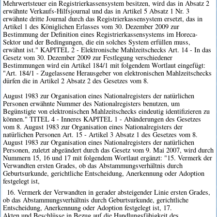
Mehrwertsteuer ein Registrierkassensystem besitzen, wird das in Absatz 2
erwähnte Verkaufs-Hilfsjournal und das in Artikel 5 Absatz 1 Nr. 3
erwähnte dritte Journal durch das Registrierkassensystem ersetzt, das in
Artikel 1 des Königlichen Erlasses vom 30. Dezember 2009 zur
Bestimmung der Definition eines Registrierkassensystems im Horeca-
Sektor und der Bedingungen, die ein solches System erfüllen muss,
erwähnt ist." KAPITEL 2 - Elektronische Mahlzeitschecks Art. 14 - In das
Gesetz vom 30. Dezember 2009 zur Festlegung verschiedener
Bestimmungen wird ein Artikel 184/1 mit folgendem Wortlaut eingefügt:
"Art. 184/1 - Zugelassene Herausgeber von elektronischen Mahlzeitschecks
dürfen die in Artikel 2 Absatz 2 des Gesetzes vom 8.
August 1983 zur Organisation eines Nationalregisters der natürlichen
Personen erwähnte Nummer des Nationalregisters benutzen, um
Begünstigte von elektronischen Mahlzeitschecks eindeutig identifizieren zu
können." TITEL 4 - Inneres KAPITEL 1 - Abänderungen des Gesetzes
vom 8. August 1983 zur Organisation eines Nationalregisters der
natürlichen Personen Art. 15 - Artikel 3 Absatz 1 des Gesetzes vom 8.
August 1983 zur Organisation eines Nationalregisters der natürlichen
Personen, zuletzt abgeändert durch das Gesetz vom 9. Mai 2007, wird durch
Nummern 15, 16 und 17 mit folgendem Wortlaut ergänzt: "15. Vermerk der
Verwandten ersten Grades, ob das Abstammungsverhältnis durch
Geburtsurkunde, gerichtliche Entscheidung, Anerkennung oder Adoption
festgelegt ist,
16. Vermerk der Verwandten in gerader absteigender Linie ersten Grades,
ob das Abstammungsverhältnis durch Geburtsurkunde, gerichtliche
Entscheidung, Anerkennung oder Adoption festgelegt ist, 17.
Akten und Beschlüsse in Bezug auf die Handlungsfähigkeit des