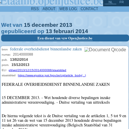
^
-
NL
FR
RSS
ABOUT
WEB LOG
CONTACT
Wet van
15
december
2013
gepubliceerd op
13
februari
2014
Een dienst van vzw OpenJustice.be
federale overheidsdienst binnenlandse zaken
bron
2014000088
numac
13/02/2014
pub.
15/12/2013
prom.
ELI
eli/wet/2013/12/15/2014000088/staatsblad
staatsblad
https://www.ejustice.just.fgov.be/cgi/article_body(...)
FEDERALE OVERHEIDSDIENST BINNENLANDSE ZAKEN
15 DECEMBER 2013. - Wet houdende diverse bepalingen inzake
administratieve vereenvoudiging. - Duitse vertaling van uittreksels
De hierna volgende tekst is de Duitse vertaling van de artikelen 1, 5 tot 9 en
11 tot 26 van de wet van 15 december 2013 houdende diverse bepalingen
inzake administratieve vereenvoudiging (Belgisch Staatsblad van 31