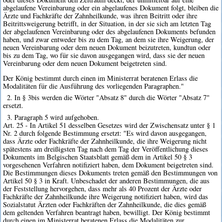
abgelaufene Vereinbarung oder ein abgelaufenes Dokument folgt, bleiben die
Ärzte und Fachkräfte der Zahnheilkunde, was ihren Beitritt oder ihre
Beitrittsweigerung betrifft, in der Situation, in der sie sich am letzten Tag
der abgelaufenen Vereinbarung oder des abgelaufenen Dokuments befunden
haben, und zwar entweder bis zu dem Tag, an dem sie ihre Weigerung, der
neuen Vereinbarung oder dem neuen Dokument beizutreten, kundtun oder
bis zu dem Tag, wo für sie davon ausgegangen wird, dass sie der neuen
Vereinbarung oder dem neuen Dokument beigetreten sind.
Der König bestimmt durch einen im Ministerrat beratenen Erlass die
Modalitäten für die Ausführung des vorliegenden Paragraphen."
2. In § 3bis werden die Wörter "Absatz 8" durch die Wörter "Absatz 7"
ersetzt.
3. Paragraph 5 wird aufgehoben.
Art. 25 - In Artikel 51 desselben Gesetzes wird der Zwischensatz unter § 1
Nr. 2 durch folgende Bestimmung ersetzt: "Es wird davon ausgegangen,
dass Ärzte oder Fachkräfte der Zahnheilkunde, die ihre Weigerung nicht
spätestens am dreißigsten Tag nach dem Tag der Veröffentlichung dieses
Dokuments im Belgischen Staatsblatt gemäß dem in Artikel 50 § 3
vorgesehenen Verfahren notifiziert haben, dem Dokument beigetreten sind.
Die Bestimmungen dieses Dokuments treten gemäß den Bestimmungen von
Artikel 50 § 3 in Kraft. Unbeschadet der anderen Bestimmungen, die aus
der Feststellung hervorgehen, dass mehr als 40 Prozent der Ärzte oder
Fachkräfte der Zahnheilkunde ihre Weigerung notifiziert haben, wird das
Sozialstatut Ärzten oder Fachkräften der Zahnheilkunde, die dies gemäß
dem geltenden Verfahren beantragt haben, bewilligt. Der König bestimmt
durch einen im Ministerrat beratenen Erlass die Modalitäten zur