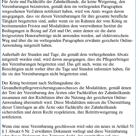
Für Ärzte und Fachkräfte der Zahnheilkunde, die keine Weigerung, den
Vereinbarungen beizutreten, gemäß dem im vorliegenden Paragraphen
vorgesehenen Verfahren notifiziert haben, wird von Amts wegen davon
ausgegangen, dass sie diesen Vereinbarungen für ihre gesamte berufliche
Tätigkeit beigetreten sind, außer wenn sie im Rahmen der vom König zu
bestimmenden Fristen und Modalitäten dem vorerwähnten Institut die
Bedingungen in Bezug auf Zeit und Ort, unter denen sie die darin
festgesetzten Honorarbeträge nicht anwenden werden, auf elektronischem
Weg und über die im vorliegenden Paragraphen erwähnte gesicherte Online-
Anwendung mitgeteilt haben.
Außerhalb der Stunden und Tage, die gemäß dem vorhergehenden Absatz
mitgeteilt worden sind, wird davon ausgegangen, dass die Pflegeerbringer
den Vereinbarungen beigetreten sind. Das gilt auch, wenn sie die
Berechtigten nicht vorher über die Tage und Stunden informiert haben, für
die sie den Vereinbarungen nicht beigetreten sind.
Der König bestimmt nach Stellungnahme des
Gesundheitspflegeversicherungsausschusses die Modalitäten, gemäß denen
der Text der Vereinbarung den Ärzten oder Fachkräften der Zahnheilkunde
zusammen mit den Richtlinien über die Nutzung der gesicherten Online-
Anwendung übermittelt wird. Diese Modalitäten müssen die Übermittlung
dieser Unterlagen an alle Ärzte oder Fachkräfte der Zahnheilkunde
sicherstellen und deren Recht respektieren, ihre Beitrittsweigerung zu
notifizieren.
Wenn eine neue Vereinbarung geschlossen wird oder ein neues in Artikel 51
§ 1 Absatz 6 Nr. 2 erwähntes Dokument vorliegt und diese Vereinbarung
oder dieses Dokument den Zeitraum deckt, der unmittelbar auf eine