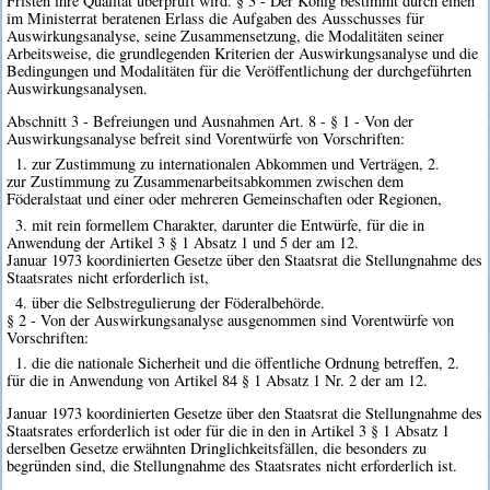
Fristen ihre Qualität überprüft wird. § 3 - Der König bestimmt durch einen
im Ministerrat beratenen Erlass die Aufgaben des Ausschusses für
Auswirkungsanalyse, seine Zusammensetzung, die Modalitäten seiner
Arbeitsweise, die grundlegenden Kriterien der Auswirkungsanalyse und die
Bedingungen und Modalitäten für die Veröffentlichung der durchgeführten
Auswirkungsanalysen.
Abschnitt 3 - Befreiungen und Ausnahmen Art. 8 - § 1 - Von der
Auswirkungsanalyse befreit sind Vorentwürfe von Vorschriften:
1. zur Zustimmung zu internationalen Abkommen und Verträgen, 2.
zur Zustimmung zu Zusammenarbeitsabkommen zwischen dem
Föderalstaat und einer oder mehreren Gemeinschaften oder Regionen,
3. mit rein formellem Charakter, darunter die Entwürfe, für die in
Anwendung der Artikel 3 § 1 Absatz 1 und 5 der am 12.
Januar 1973 koordinierten Gesetze über den Staatsrat die Stellungnahme des
Staatsrates nicht erforderlich ist,
4. über die Selbstregulierung der Föderalbehörde.
§ 2 - Von der Auswirkungsanalyse ausgenommen sind Vorentwürfe von
Vorschriften:
1. die die nationale Sicherheit und die öffentliche Ordnung betreffen, 2.
für die in Anwendung von Artikel 84 § 1 Absatz 1 Nr. 2 der am 12.
Januar 1973 koordinierten Gesetze über den Staatsrat die Stellungnahme des
Staatsrates erforderlich ist oder für die in den in Artikel 3 § 1 Absatz 1
derselben Gesetze erwähnten Dringlichkeitsfällen, die besonders zu
begründen sind, die Stellungnahme des Staatsrates nicht erforderlich ist.