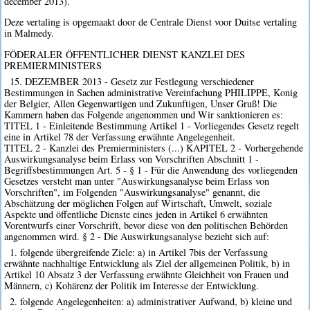
december 2013).
Deze vertaling is opgemaakt door de Centrale Dienst voor Duitse vertaling
in Malmedy.
FÖDERALER ÖFFENTLICHER DIENST KANZLEI DES
PREMIERMINISTERS
15. DEZEMBER 2013 - Gesetz zur Festlegung verschiedener
Bestimmungen in Sachen administrative Vereinfachung PHILIPPE, Konig
der Belgier, Allen Gegenwartigen und Zukunftigen, Unser Gruß! Die
Kammern haben das Folgende angenommen und Wir sanktionieren es:
TITEL 1 - Einleitende Bestimmung Artikel 1 - Vorliegendes Gesetz regelt
eine in Artikel 78 der Verfassung erwähnte Angelegenheit.
TITEL 2 - Kanzlei des Premierministers (...) KAPITEL 2 - Vorhergehende
Auswirkungsanalyse beim Erlass von Vorschriften Abschnitt 1 -
Begriffsbestimmungen Art. 5 - § 1 - Für die Anwendung des vorliegenden
Gesetzes versteht man unter "Auswirkungsanalyse beim Erlass von
Vorschriften", im Folgenden "Auswirkungsanalyse" genannt, die
Abschätzung der möglichen Folgen auf Wirtschaft, Umwelt, soziale
Aspekte und öffentliche Dienste eines jeden in Artikel 6 erwähnten
Vorentwurfs einer Vorschrift, bevor diese von den politischen Behörden
angenommen wird. § 2 - Die Auswirkungsanalyse bezieht sich auf:
1. folgende übergreifende Ziele: a) in Artikel 7bis der Verfassung
erwähnte nachhaltige Entwicklung als Ziel der allgemeinen Politik, b) in
Artikel 10 Absatz 3 der Verfassung erwähnte Gleichheit von Frauen und
Männern, c) Kohärenz der Politik im Interesse der Entwicklung.
2. folgende Angelegenheiten: a) administrativer Aufwand, b) kleine und