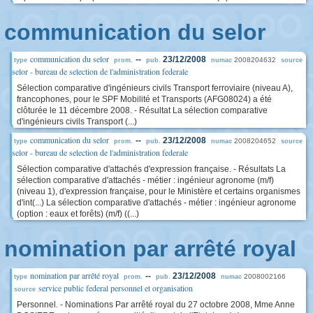
communication du selor
communication du selor
--
23/12/2008
2008204632
type
prom.
pub.
numac
source
selor - bureau de selection de l'administration federale
Sélection comparative d'ingénieurs civils Transport ferroviaire (niveau A),
francophones, pour le SPF Mobilité et Transports (AFG08024) a été
clôturée le 11 décembre 2008. - Résultat La sélection comparative
d'ingénieurs civils Transport (...)
communication du selor
--
23/12/2008
2008204652
type
prom.
pub.
numac
source
selor - bureau de selection de l'administration federale
Sélection comparative d'attachés d'expression française. - Résultats La
sélection comparative d'attachés - métier : ingénieur agronome (m/f)
(niveau 1), d'expression française, pour le Ministère et certains organismes
d'int(...) La sélection comparative d'attachés - métier : ingénieur agronome
(option : eaux et forêts) (m/f) ((...)
nomination par arrêté royal
nomination par arrêté royal
--
23/12/2008
2008002166
type
prom.
pub.
numac
service public federal personnel et organisation
source
Personnel. - Nominations Par arrêté royal du 27 octobre 2008, Mme Anne