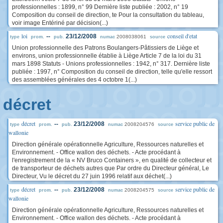
professionnelles : 1899, n° 99 Dernière liste publiée : 2002, n° 19
Composition du conseil de direction, te Pour la consultation du tableau,
voir image Entériné par décision(...)
loi
conseil d'etat
--
23/12/2008
2008038061
type
prom.
pub.
numac
source
Union professionnelle des Patrons Boulangers-Pâtissiers de Liège et
environs, union professionnelle établie à Liège Article 7 de la loi du 31
mars 1898 Statuts - Unions professionnelles : 1942, n° 317. Dernière liste
publiée : 1997, n° Composition du conseil de direction, telle qu'elle ressort
des assemblées générales des 4 octobre 1(...)
décret
décret
service public de
--
23/12/2008
2008204576
type
prom.
pub.
numac
source
wallonie
Direction générale opérationnelle Agriculture, Ressources naturelles et
Environnement. - Office wallon des déchets. - Acte procédant à
l'enregistrement de la « NV Bruco Containers », en qualité de collecteur et
de transporteur de déchets autres que Par ordre du Directeur général, Le
Directeur, Vu le décret du 27 juin 1996 relatif aux déchet(...)
décret
service public de
--
23/12/2008
2008204575
type
prom.
pub.
numac
source
wallonie
Direction générale opérationnelle Agriculture, Ressources naturelles et
Environnement. - Office wallon des déchets. - Acte procédant à