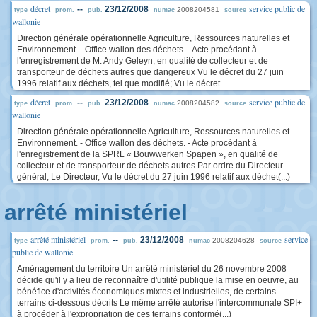
décret
service public de
--
23/12/2008
2008204581
type
prom.
pub.
numac
source
wallonie
Direction générale opérationnelle Agriculture, Ressources naturelles et
Environnement. - Office wallon des déchets. - Acte procédant à
l'enregistrement de M. Andy Geleyn, en qualité de collecteur et de
transporteur de déchets autres que dangereux Vu le décret du 27 juin
1996 relatif aux déchets, tel que modifié; Vu le décret
décret
service public de
--
23/12/2008
2008204582
type
prom.
pub.
numac
source
wallonie
Direction générale opérationnelle Agriculture, Ressources naturelles et
Environnement. - Office wallon des déchets. - Acte procédant à
l'enregistrement de la SPRL « Bouwwerken Spapen », en qualité de
collecteur et de transporteur de déchets autres Par ordre du Directeur
général, Le Directeur, Vu le décret du 27 juin 1996 relatif aux déchet(...)
arrêté ministériel
arrêté ministériel
service
--
23/12/2008
2008204628
type
prom.
pub.
numac
source
public de wallonie
Aménagement du territoire Un arrêté ministériel du 26 novembre 2008
décide qu'il y a lieu de reconnaître d'utilité publique la mise en oeuvre, au
bénéfice d'activités économiques mixtes et industrielles, de certains
terrains ci-dessous décrits Le même arrêté autorise l'intercommunale SPI+
à procéder à l'expropriation de ces terrains conformé(...)