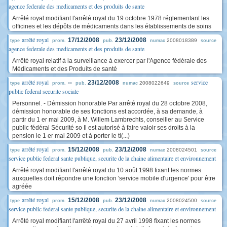
agence federale des medicaments et des produits de sante
Arrêté royal modifiant l'arrêté royal du 19 octobre 1978 réglementant les
officines et les dépôts de médicaments dans les établissements de soins
arrêté royal
17/12/2008
23/12/2008
2008018389
type
prom.
pub.
numac
source
agence federale des medicaments et des produits de sante
Arrêté royal relatif à la surveillance à exercer par l'Agence fédérale des
Médicaments et des Produits de santé
arrêté royal
service
--
23/12/2008
2008022649
type
prom.
pub.
numac
source
public federal securite sociale
Personnel. - Démission honorable Par arrêté royal du 28 octobre 2008,
démission honorable de ses fonctions est accordée, à sa demande, à
partir du 1 er mai 2009, à M. Willem Lambrechts, conseiller au Service
public fédéral Sécurité so Il est autorisé à faire valoir ses droits à la
pension le 1 er mai 2009 et à porter le ti(...)
arrêté royal
15/12/2008
23/12/2008
2008024501
type
prom.
pub.
numac
source
service public federal sante publique, securite de la chaine alimentaire et environnement
Arrêté royal modifiant l'arrêté royal du 10 août 1998 fixant les normes
auxquelles doit répondre une fonction 'service mobile d'urgence' pour être
agréée
arrêté royal
15/12/2008
23/12/2008
2008024500
type
prom.
pub.
numac
source
service public federal sante publique, securite de la chaine alimentaire et environnement
Arrêté royal modifiant l'arrêté royal du 27 avril 1998 fixant les normes