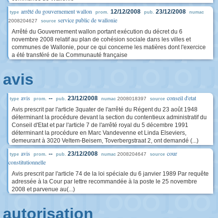
arrêté du gouvernement wallon
12/12/2008
23/12/2008
type
prom.
pub.
numac
service public de wallonie
2008204627
source
Arrêté du Gouvernement wallon portant exécution du décret du 6
novembre 2008 relatif au plan de cohésion sociale dans les villes et
communes de Wallonie, pour ce qui concerne les matières dont l'exercice
a été transféré de la Communauté française
avis
avis
conseil d'etat
--
23/12/2008
2008018397
type
prom.
pub.
numac
source
Avis prescrit par l'article 3quater de l'arrêté du Régent du 23 août 1948
déterminant la procédure devant la section du contentieux administratif du
Conseil d'Etat et par l'article 7 de l'arrêté royal du 5 décembre 1991
déterminant la procédure en Marc Vandevenne et Linda Elseviers,
demeurant à 3020 Veltem-Beisem, Toverbergstraat 2, ont demandé (...)
avis
cour
--
23/12/2008
2008204647
type
prom.
pub.
numac
source
constitutionnelle
Avis prescrit par l'article 74 de la loi spéciale du 6 janvier 1989 Par requête
adressée à la Cour par lettre recommandée à la poste le 25 novembre
2008 et parvenue au(...)
autorisation