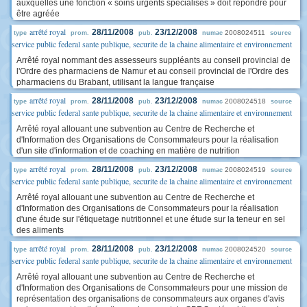
auxquelles une fonction « soins urgents spécialisés » doit répondre pour
être agréée
arrêté royal
28/11/2008
23/12/2008
2008024511
type
prom.
pub.
numac
source
service public federal sante publique, securite de la chaine alimentaire et environnement
Arrêté royal nommant des assesseurs suppléants au conseil provincial de
l'Ordre des pharmaciens de Namur et au conseil provincial de l'Ordre des
pharmaciens du Brabant, utilisant la langue française
arrêté royal
28/11/2008
23/12/2008
2008024518
type
prom.
pub.
numac
source
service public federal sante publique, securite de la chaine alimentaire et environnement
Arrêté royal allouant une subvention au Centre de Recherche et
d'Information des Organisations de Consommateurs pour la réalisation
d'un site d'information et de coaching en matière de nutrition
arrêté royal
28/11/2008
23/12/2008
2008024519
type
prom.
pub.
numac
source
service public federal sante publique, securite de la chaine alimentaire et environnement
Arrêté royal allouant une subvention au Centre de Recherche et
d'Information des Organisations de Consommateurs pour la réalisation
d'une étude sur l'étiquetage nutritionnel et une étude sur la teneur en sel
des aliments
arrêté royal
28/11/2008
23/12/2008
2008024520
type
prom.
pub.
numac
source
service public federal sante publique, securite de la chaine alimentaire et environnement
Arrêté royal allouant une subvention au Centre de Recherche et
d'Information des Organisations de Consommateurs pour une mission de
représentation des organisations de consommateurs aux organes d'avis