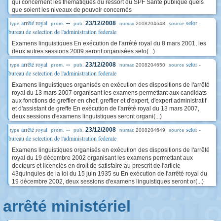
qui concernent les thématiques du ressort du SPF Santé publique quels
que soient les niveaux de pouvoir concernés
arrêté royal
selor -
--
23/12/2008
2008204648
type
prom.
pub.
numac
source
bureau de selection de l'administration federale
Examens linguistiques En exécution de l'arrêté royal du 8 mars 2001, les
deux autres sessions 2009 seront organisées selo(...)
arrêté royal
selor -
--
23/12/2008
2008204650
type
prom.
pub.
numac
source
bureau de selection de l'administration federale
Examens linguistiques organisés en exécution des dispositions de l'arrêté
royal du 13 mars 2007 organisant les examens permettant aux candidats
aux fonctions de greffier en chef, greffier et d'expert, d'expert administratif
et d'assistant de greffe En exécution de l'arrêté royal du 13 mars 2007,
deux sessions d'examens linguistiques seront organi(...)
arrêté royal
selor -
--
23/12/2008
2008204649
type
prom.
pub.
numac
source
bureau de selection de l'administration federale
Examens linguistiques organisés en exécution des dispositions de l'arrêté
royal du 19 décembre 2002 organisant les examens permettant aux
docteurs et licenciés en droit de satisfaire au prescrit de l'article
43quinquies de la loi du 15 juin 1935 su En exécution de l'arrêté royal du
19 décembre 2002, deux sessions d'examens linguistiques seront or(...)
arrêté ministériel