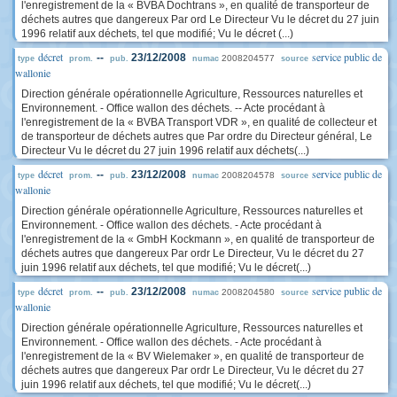
l'enregistrement de la « BVBA Dochtrans », en qualité de transporteur de
déchets autres que dangereux Par ord Le Directeur Vu le décret du 27 juin
1996 relatif aux déchets, tel que modifié; Vu le décret (...)
décret
service public de
--
23/12/2008
2008204577
type
prom.
pub.
numac
source
wallonie
Direction générale opérationnelle Agriculture, Ressources naturelles et
Environnement. - Office wallon des déchets. -- Acte procédant à
l'enregistrement de la « BVBA Transport VDR », en qualité de collecteur et
de transporteur de déchets autres que Par ordre du Directeur général, Le
Directeur Vu le décret du 27 juin 1996 relatif aux déchets(...)
décret
service public de
--
23/12/2008
2008204578
type
prom.
pub.
numac
source
wallonie
Direction générale opérationnelle Agriculture, Ressources naturelles et
Environnement. - Office wallon des déchets. - Acte procédant à
l'enregistrement de la « GmbH Kockmann », en qualité de transporteur de
déchets autres que dangereux Par ordr Le Directeur, Vu le décret du 27
juin 1996 relatif aux déchets, tel que modifié; Vu le décret(...)
décret
service public de
--
23/12/2008
2008204580
type
prom.
pub.
numac
source
wallonie
Direction générale opérationnelle Agriculture, Ressources naturelles et
Environnement. - Office wallon des déchets. - Acte procédant à
l'enregistrement de la « BV Wielemaker », en qualité de transporteur de
déchets autres que dangereux Par ordr Le Directeur, Vu le décret du 27
juin 1996 relatif aux déchets, tel que modifié; Vu le décret(...)