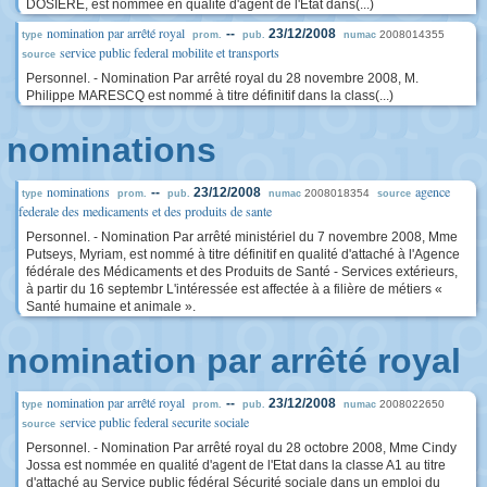
DOSIERE, est nommée en qualité d'agent de l'Etat dans(...)
nomination par arrêté royal
--
23/12/2008
2008014355
type
prom.
pub.
numac
service public federal mobilite et transports
source
Personnel. - Nomination Par arrêté royal du 28 novembre 2008, M.
Philippe MARESCQ est nommé à titre définitif dans la class(...)
nominations
nominations
agence
--
23/12/2008
2008018354
type
prom.
pub.
numac
source
federale des medicaments et des produits de sante
Personnel. - Nomination Par arrêté ministériel du 7 novembre 2008, Mme
Putseys, Myriam, est nommé à titre définitif en qualité d'attaché à l'Agence
fédérale des Médicaments et des Produits de Santé - Services extérieurs,
à partir du 16 septembr L'intéressée est affectée à a filière de métiers «
Santé humaine et animale ».
nomination par arrêté royal
nomination par arrêté royal
--
23/12/2008
2008022650
type
prom.
pub.
numac
service public federal securite sociale
source
Personnel. - Nomination Par arrêté royal du 28 octobre 2008, Mme Cindy
Jossa est nommée en qualité d'agent de l'Etat dans la classe A1 au titre
d'attaché au Service public fédéral Sécurité sociale dans un emploi du