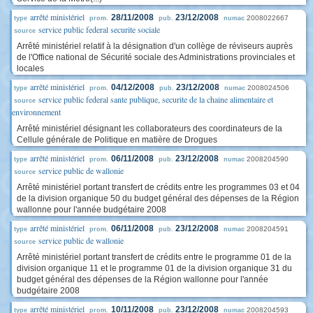
arrêté ministériel
28/11/2008
23/12/2008
2008022667
type
prom.
pub.
numac
service public federal securite sociale
source
Arrêté ministériel relatif à la désignation d'un collège de réviseurs auprès
de l'Office national de Sécurité sociale des Administrations provinciales et
locales
arrêté ministériel
04/12/2008
23/12/2008
2008024506
type
prom.
pub.
numac
service public federal sante publique, securite de la chaine alimentaire et
source
environnement
Arrêté ministériel désignant les collaborateurs des coordinateurs de la
Cellule générale de Politique en matière de Drogues
arrêté ministériel
06/11/2008
23/12/2008
2008204590
type
prom.
pub.
numac
service public de wallonie
source
Arrêté ministériel portant transfert de crédits entre les programmes 03 et 04
de la division organique 50 du budget général des dépenses de la Région
wallonne pour l'année budgétaire 2008
arrêté ministériel
06/11/2008
23/12/2008
2008204591
type
prom.
pub.
numac
service public de wallonie
source
Arrêté ministériel portant transfert de crédits entre le programme 01 de la
division organique 11 et le programme 01 de la division organique 31 du
budget général des dépenses de la Région wallonne pour l'année
budgétaire 2008
arrêté ministériel
10/11/2008
23/12/2008
2008204593
type
prom.
pub.
numac