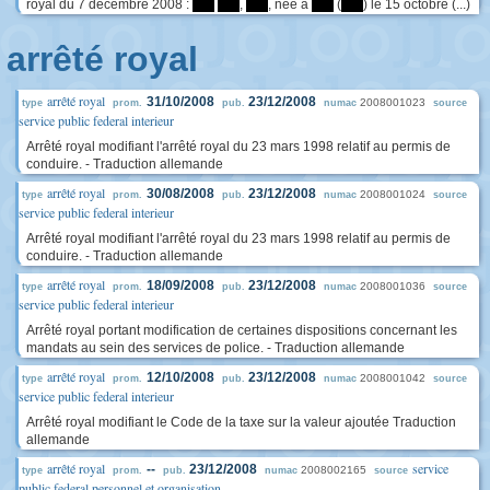
royal du 7 décembre 2008 :
****
****
,
****
, née à
****
(
****
) le 15 octobre (...)
arrêté royal
arrêté royal
31/10/2008
23/12/2008
2008001023
type
prom.
pub.
numac
source
service public federal interieur
Arrêté royal modifiant l'arrêté royal du 23 mars 1998 relatif au permis de
conduire. - Traduction allemande
arrêté royal
30/08/2008
23/12/2008
2008001024
type
prom.
pub.
numac
source
service public federal interieur
Arrêté royal modifiant l'arrêté royal du 23 mars 1998 relatif au permis de
conduire. - Traduction allemande
arrêté royal
18/09/2008
23/12/2008
2008001036
type
prom.
pub.
numac
source
service public federal interieur
Arrêté royal portant modification de certaines dispositions concernant les
mandats au sein des services de police. - Traduction allemande
arrêté royal
12/10/2008
23/12/2008
2008001042
type
prom.
pub.
numac
source
service public federal interieur
Arrêté royal modifiant le Code de la taxe sur la valeur ajoutée Traduction
allemande
arrêté royal
service
--
23/12/2008
2008002165
type
prom.
pub.
numac
source
public federal personnel et organisation