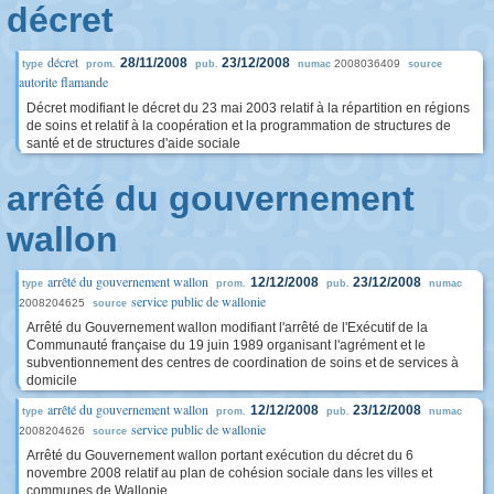
décret
décret
28/11/2008
23/12/2008
2008036409
type
prom.
pub.
numac
source
autorite flamande
Décret modifiant le décret du 23 mai 2003 relatif à la répartition en régions
de soins et relatif à la coopération et la programmation de structures de
santé et de structures d'aide sociale
arrêté du gouvernement
wallon
arrêté du gouvernement wallon
12/12/2008
23/12/2008
type
prom.
pub.
numac
service public de wallonie
2008204625
source
Arrêté du Gouvernement wallon modifiant l'arrêté de l'Exécutif de la
Communauté française du 19 juin 1989 organisant l'agrément et le
subventionnement des centres de coordination de soins et de services à
domicile
arrêté du gouvernement wallon
12/12/2008
23/12/2008
type
prom.
pub.
numac
service public de wallonie
2008204626
source
Arrêté du Gouvernement wallon portant exécution du décret du 6
novembre 2008 relatif au plan de cohésion sociale dans les villes et
communes de Wallonie