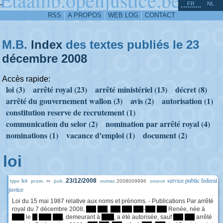
^
-
FR
NL
RSS
A PROPOS
WEB LOG
CONTACT
M.B.
Index
des textes publiés le 23
décembre
2008
Accès rapide:
loi (3)
arrêté royal (23)
arrêté ministériel (13)
décret (8)
arrêté du gouvernement wallon (3)
avis (2)
autorisation (1)
constitution reserve de recrutement (1)
communication du selor (2)
nomination par arrêté royal (4)
nominations (1)
vacance d'emploi (1)
document (2)
loi
loi
service public federal
--
23/12/2008
2008009996
type
prom.
pub.
numac
source
justice
Loi du 15 mai 1987 relative aux noms et prénoms. - Publications Par arrêté
royal du 7 décembre 2008,
****
****
,
****
****
****
-
****
****
Renée, née à
*****
le
**
*****
****
, demeurant à
*****
, a été autorisée, sauf
****
****
arrêté