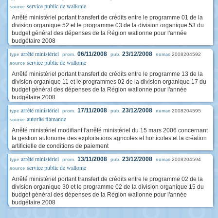
service public de wallonie
source
Arrêté ministériel portant transfert de crédits entre le programme 01 de la
division organique 52 et le programme 03 de la division organique 53 du
budget général des dépenses de la Région wallonne pour l'année
budgétaire 2008
arrêté ministériel
06/11/2008
23/12/2008
2008204592
type
prom.
pub.
numac
service public de wallonie
source
Arrêté ministériel portant transfert de crédits entre le programme 13 de la
division organique 11 et le programmes 02 de la division organique 17 du
budget général des dépenses de la Région wallonne pour l'année
budgétaire 2008
arrêté ministériel
17/11/2008
23/12/2008
2008204595
type
prom.
pub.
numac
autorite flamande
source
Arrêté ministériel modifiant l'arrêté ministériel du 15 mars 2006 concernant
la gestion autonome des exploitations agricoles et horticoles et la création
artificielle de conditions de paiement
arrêté ministériel
13/11/2008
23/12/2008
2008204594
type
prom.
pub.
numac
service public de wallonie
source
Arrêté ministériel portant transfert de crédits entre le programme 02 de la
division organique 30 et le programme 02 de la division organique 15 du
budget général des dépenses de la Région wallonne pour l'année
budgétaire 2008