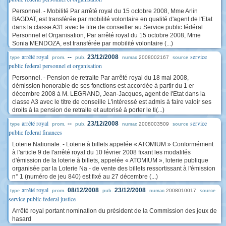
Personnel. - Mobilité Par arrêté royal du 15 octobre 2008, Mme Arlin
BAGDAT, est transférée par mobilité volontaire en qualité d'agent de l'Etat
dans la classe A31 avec le titre de conseiller au Service public fédéral
Personnel et Organisation, Par arrêté royal du 15 octobre 2008, Mme
Sonia MENDOZA, est transférée par mobilité volontaire (...)
arrêté royal
service
--
23/12/2008
2008002167
type
prom.
pub.
numac
source
public federal personnel et organisation
Personnel. - Pension de retraite Par arrêté royal du 18 mai 2008,
démission honorable de ses fonctions est accordée à partir du 1 er
décembre 2008 à M. LEGRAND, Jean-Jacques, agent de l'Etat dans la
classe A3 avec le titre de conseille L'intéressé est admis à faire valoir ses
droits à la pension de retraite et autorisé à porter le ti(...)
arrêté royal
service
--
23/12/2008
2008003509
type
prom.
pub.
numac
source
public federal finances
Loterie Nationale. - Loterie à billets appelée « ATOMIUM » Conformément
à l'article 9 de l'arrêté royal du 10 février 2008 fixant les modalités
d'émission de la loterie à billets, appelée « ATOMIUM », loterie publique
organisée par la Loterie Na - de vente des billets ressortissant à l'émission
n° 1 (numéro de jeu 840) est fixé au 27 décembre (...)
arrêté royal
08/12/2008
23/12/2008
2008010017
type
prom.
pub.
numac
source
service public federal justice
Arrêté royal portant nomination du président de la Commission des jeux de
hasard