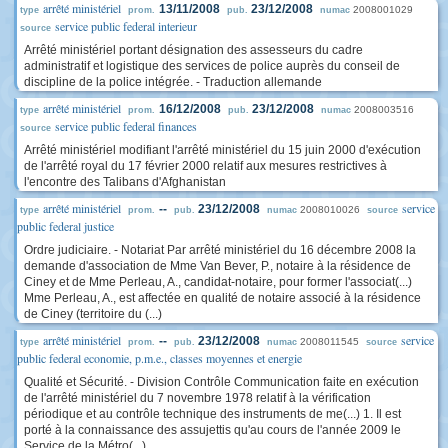
arrêté ministériel
13/11/2008
23/12/2008
2008001029
type
prom.
pub.
numac
service public federal interieur
source
Arrêté ministériel portant désignation des assesseurs du cadre
administratif et logistique des services de police auprès du conseil de
discipline de la police intégrée. - Traduction allemande
arrêté ministériel
16/12/2008
23/12/2008
2008003516
type
prom.
pub.
numac
service public federal finances
source
Arrêté ministériel modifiant l'arrêté ministériel du 15 juin 2000 d'exécution
de l'arrêté royal du 17 février 2000 relatif aux mesures restrictives à
l'encontre des Talibans d'Afghanistan
arrêté ministériel
service
--
23/12/2008
2008010026
type
prom.
pub.
numac
source
public federal justice
Ordre judiciaire. - Notariat Par arrêté ministériel du 16 décembre 2008 la
demande d'association de Mme Van Bever, P., notaire à la résidence de
Ciney et de Mme Perleau, A., candidat-notaire, pour former l'associat(...)
Mme Perleau, A., est affectée en qualité de notaire associé à la résidence
de Ciney (territoire du (...)
arrêté ministériel
service
--
23/12/2008
2008011545
type
prom.
pub.
numac
source
public federal economie, p.m.e., classes moyennes et energie
Qualité et Sécurité. - Division Contrôle Communication faite en exécution
de l'arrêté ministériel du 7 novembre 1978 relatif à la vérification
périodique et au contrôle technique des instruments de me(...) 1. Il est
porté à la connaissance des assujettis qu'au cours de l'année 2009 le
Service de la Métro(...)