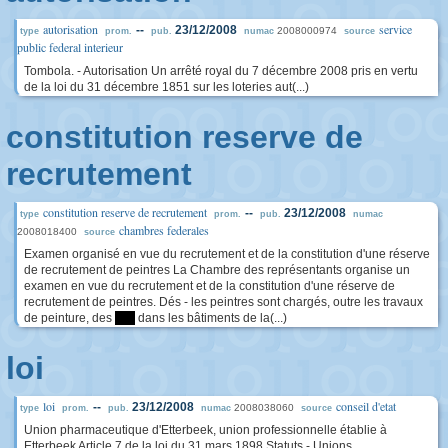
autorisation
service
--
23/12/2008
2008000974
type
prom.
pub.
numac
source
public federal interieur
Tombola. - Autorisation Un arrêté royal du 7 décembre 2008 pris en vertu
de la loi du 31 décembre 1851 sur les loteries aut(...)
constitution reserve de
recrutement
constitution reserve de recrutement
--
23/12/2008
type
prom.
pub.
numac
chambres federales
2008018400
source
Examen organisé en vue du recrutement et de la constitution d'une réserve
de recrutement de peintres La Chambre des représentants organise un
examen en vue du recrutement et de la constitution d'une réserve de
recrutement de peintres. Dés - les peintres sont chargés, outre les travaux
de peinture, des
****
dans les bâtiments de la(...)
loi
loi
conseil d'etat
--
23/12/2008
2008038060
type
prom.
pub.
numac
source
Union pharmaceutique d'Etterbeek, union professionnelle établie à
Etterbeek Article 7 de la loi du 31 mars 1898 Statuts - Unions