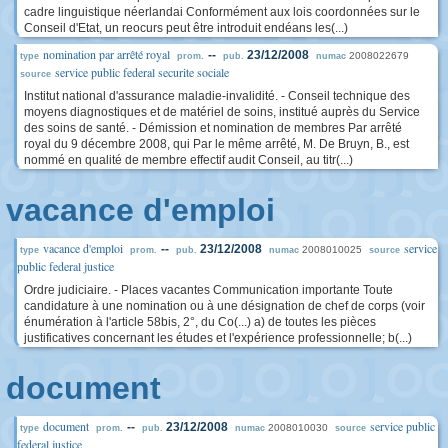
cadre linguistique néerlandai Conformément aux lois coordonnées sur le
Conseil d'Etat, un reocurs peut être introduit endéans les(...)
nomination par arrêté royal
--
23/12/2008
2008022679
type
prom.
pub.
numac
service public federal securite sociale
source
Institut national d'assurance maladie-invalidité. - Conseil technique des
moyens diagnostiques et de matériel de soins, institué auprès du Service
des soins de santé. - Démission et nomination de membres Par arrêté
royal du 9 décembre 2008, qui Par le même arrêté, M. De Bruyn, B., est
nommé en qualité de membre effectif audit Conseil, au titr(...)
vacance d'emploi
vacance d'emploi
service
--
23/12/2008
2008010025
type
prom.
pub.
numac
source
public federal justice
Ordre judiciaire. - Places vacantes Communication importante Toute
candidature à une nomination ou à une désignation de chef de corps (voir
énumération à l'article 58bis, 2°, du Co(...) a) de toutes les pièces
justificatives concernant les études et l'expérience professionnelle; b(...)
document
document
service public
--
23/12/2008
2008010030
type
prom.
pub.
numac
source
federal justice