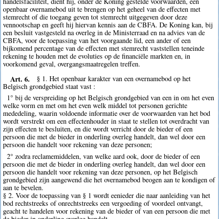
handelsfaciliteit, dient hij, onder de Koning gestelde voorwaarden, een
openbaar overnamebod uit te brengen op het geheel van de effecten met
stemrecht of die toegang geven tot stemrecht uitgegeven door deze
vennootschap en geeft hij hiervan kennis aan de CBFA. De Koning kan, bij
een besluit vastgesteld na overleg in de Ministerraad en na advies van de
CBFA, voor de toepassing van het voorgaande lid, een ander of een
bijkomend percentage van de effecten met stemrecht vaststellen teneinde
rekening te houden met de evoluties op de financiële markten en, in
voorkomend geval, overgangsmaatregelen treffen.
Art. 6.
§ 1. Het openbaar karakter van een overnamebod op het
Belgisch grondgebied staat vast :
1° bij de verspreiding op het Belgisch grondgebied van een in om het even
welke vorm en met om het even welk middel tot personen gerichte
mededeling, waarin voldoende informatie over de voorwaarden van het bod
wordt verstrekt om een effectenhouder in staat te stellen tot overdracht van
zijn effecten te besluiten, en die wordt verricht door de bieder of een
persoon die met de bieder in onderling overleg handelt, dan wel door een
persoon die handelt voor rekening van deze personen;
2° zodra reclamemiddelen, van welke aard ook, door de bieder of een
persoon die met de bieder in onderling overleg handelt, dan wel door een
persoon die handelt voor rekening van deze personen, op het Belgisch
grondgebied zijn aangewend die het overnamebod beogen aan te kondigen of
aan te bevelen.
§ 2. Voor de toepassing van § 1 wordt eenieder die naar aanleiding van het
bod rechtstreeks of onrechtstreeks een vergoeding of voordeel ontvangt,
geacht te handelen voor rekening van de bieder of van een persoon die met
de bieder in onderling overleg handelt.