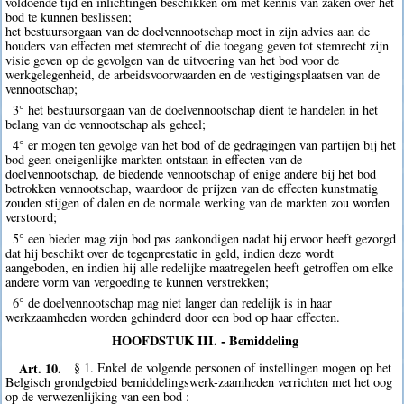
voldoende tijd en inlichtingen beschikken om met kennis van zaken over het
bod te kunnen beslissen;
het bestuursorgaan van de doelvennootschap moet in zijn advies aan de
houders van effecten met stemrecht of die toegang geven tot stemrecht zijn
visie geven op de gevolgen van de uitvoering van het bod voor de
werkgelegenheid, de arbeidsvoorwaarden en de vestigingsplaatsen van de
vennootschap;
3° het bestuursorgaan van de doelvennootschap dient te handelen in het
belang van de vennootschap als geheel;
4° er mogen ten gevolge van het bod of de gedragingen van partijen bij het
bod geen oneigenlijke markten ontstaan in effecten van de
doelvennootschap, de biedende vennootschap of enige andere bij het bod
betrokken vennootschap, waardoor de prijzen van de effecten kunstmatig
zouden stijgen of dalen en de normale werking van de markten zou worden
verstoord;
5° een bieder mag zijn bod pas aankondigen nadat hij ervoor heeft gezorgd
dat hij beschikt over de tegenprestatie in geld, indien deze wordt
aangeboden, en indien hij alle redelijke maatregelen heeft getroffen om elke
andere vorm van vergoeding te kunnen verstrekken;
6° de doelvennootschap mag niet langer dan redelijk is in haar
werkzaamheden worden gehinderd door een bod op haar effecten.
HOOFDSTUK III. - Bemiddeling
Art. 10.
§ 1. Enkel de volgende personen of instellingen mogen op het
Belgisch grondgebied bemiddelingswerk-zaamheden verrichten met het oog
op de verwezenlijking van een bod :