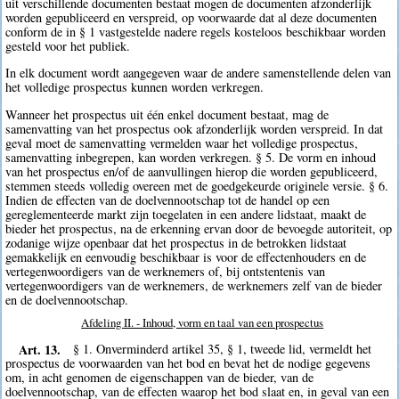
uit verschillende documenten bestaat mogen de documenten afzonderlijk
worden gepubliceerd en verspreid, op voorwaarde dat al deze documenten
conform de in § 1 vastgestelde nadere regels kosteloos beschikbaar worden
gesteld voor het publiek.
In elk document wordt aangegeven waar de andere samenstellende delen van
het volledige prospectus kunnen worden verkregen.
Wanneer het prospectus uit één enkel document bestaat, mag de
samenvatting van het prospectus ook afzonderlijk worden verspreid. In dat
geval moet de samenvatting vermelden waar het volledige prospectus,
samenvatting inbegrepen, kan worden verkregen. § 5. De vorm en inhoud
van het prospectus en/of de aanvullingen hierop die worden gepubliceerd,
stemmen steeds volledig overeen met de goedgekeurde originele versie. § 6.
Indien de effecten van de doelvennootschap tot de handel op een
gereglementeerde markt zijn toegelaten in een andere lidstaat, maakt de
bieder het prospectus, na de erkenning ervan door de bevoegde autoriteit, op
zodanige wijze openbaar dat het prospectus in de betrokken lidstaat
gemakkelijk en eenvoudig beschikbaar is voor de effectenhouders en de
vertegenwoordigers van de werknemers of, bij ontstentenis van
vertegenwoordigers van de werknemers, de werknemers zelf van de bieder
en de doelvennootschap.
Afdeling II. - Inhoud, vorm en taal van een prospectus
Art. 13.
§ 1. Onverminderd artikel 35, § 1, tweede lid, vermeldt het
prospectus de voorwaarden van het bod en bevat het de nodige gegevens
om, in acht genomen de eigenschappen van de bieder, van de
doelvennootschap, van de effecten waarop het bod slaat en, in geval van een