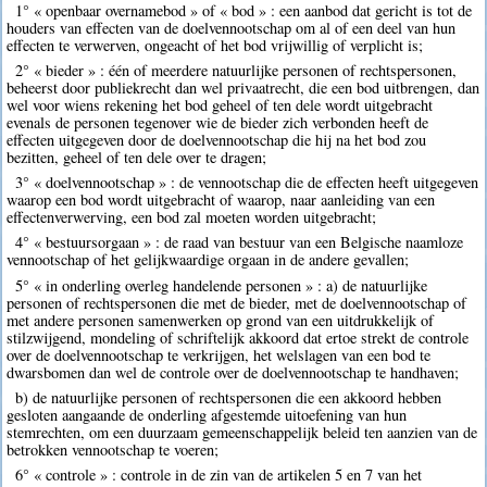
1° « openbaar overnamebod » of « bod » : een aanbod dat gericht is tot de
houders van effecten van de doelvennootschap om al of een deel van hun
effecten te verwerven, ongeacht of het bod vrijwillig of verplicht is;
2° « bieder » : één of meerdere natuurlijke personen of rechtspersonen,
beheerst door publiekrecht dan wel privaatrecht, die een bod uitbrengen, dan
wel voor wiens rekening het bod geheel of ten dele wordt uitgebracht
evenals de personen tegenover wie de bieder zich verbonden heeft de
effecten uitgegeven door de doelvennootschap die hij na het bod zou
bezitten, geheel of ten dele over te dragen;
3° « doelvennootschap » : de vennootschap die de effecten heeft uitgegeven
waarop een bod wordt uitgebracht of waarop, naar aanleiding van een
effectenverwerving, een bod zal moeten worden uitgebracht;
4° « bestuursorgaan » : de raad van bestuur van een Belgische naamloze
vennootschap of het gelijkwaardige orgaan in de andere gevallen;
5° « in onderling overleg handelende personen » : a) de natuurlijke
personen of rechtspersonen die met de bieder, met de doelvennootschap of
met andere personen samenwerken op grond van een uitdrukkelijk of
stilzwijgend, mondeling of schriftelijk akkoord dat ertoe strekt de controle
over de doelvennootschap te verkrijgen, het welslagen van een bod te
dwarsbomen dan wel de controle over de doelvennootschap te handhaven;
b) de natuurlijke personen of rechtspersonen die een akkoord hebben
gesloten aangaande de onderling afgestemde uitoefening van hun
stemrechten, om een duurzaam gemeenschappelijk beleid ten aanzien van de
betrokken vennootschap te voeren;
6° « controle » : controle in de zin van de artikelen 5 en 7 van het