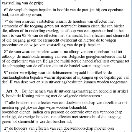
vaststelling van de prijs;
6° de verplichtingen bepalen in hoofde van de partijen bij een openbaar
bod, na de afloop ervan;
7° de voorwaarden vaststellen waarin de houders van effecten met
stemrecht of die toegang geven tot stemrecht kunnen eisen dat een bieder
die, alleen of in onderling overleg, na afloop van een openbaar bod in het
bezit is van 95 % van de effecten met stemrecht, hun effecten met stemrecht
of die toegang geven tot stemrecht overneemt en hiertoe de te volgen
procedure en de wijze van vaststelling van de prijs bepalen;
8° de voorwaarden bepalen waarin, na afloop van een openbaar bod tot
uitkoop, de marktonderneming van een Belgische gereglementeerde markt
of de exploitant van een Belgische multilaterale handelsfaciliteit overgaat tot
de schrapping van de effecten die tot de handel waren toegelaten;
9° onder verwijzing naar de richtsnoeren bepaald in artikel 9, de
omstandigheden bepalen waarin algemene afwijkingen op de bepalingen van
deel II van deze wet en zijn uitvoeringsbesluiten kunnen worden toegestaan.
Art. 9.
Bij het nemen van de uitvoeringsmaatregelen bedoeld in artikel
8, houdt de Koning rekening met de volgende richtsnoeren :
1° alle houders van effecten van een doelvennootschap van dezelfde soort
moeten op gelijkwaardige wijze worden behandeld;
bovendien dienen, indien een persoon de controle over een vennootschap
verkrijgt, de overige houders van effecten met stemrecht of die toegang
geven tot stemrecht te worden beschermd;
2° de houders van effecten van een doelvennootschap moeten over