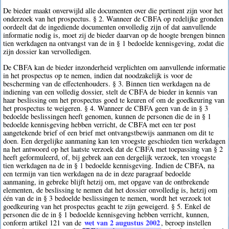
De bieder maakt onverwijld alle documenten over die pertinent zijn voor het
onderzoek van het prospectus. § 2. Wanneer de CBFA op redelijke gronden
oordeelt dat de ingediende documenten onvolledig zijn of dat aanvullende
informatie nodig is, moet zij de bieder daarvan op de hoogte brengen binnen
tien werkdagen na ontvangst van de in § 1 bedoelde kennisgeving, zodat die
zijn dossier kan vervolledigen.
De CBFA kan de bieder inzonderheid verplichten om aanvullende informatie
in het prospectus op te nemen, indien dat noodzakelijk is voor de
bescherming van de effectenhouders. § 3. Binnen tien werkdagen na de
indiening van een volledig dossier, stelt de CBFA de bieder in kennis van
haar beslissing om het prospectus goed te keuren of om de goedkeuring van
het prospectus te weigeren. § 4. Wanneer de CBFA geen van de in § 3
bedoelde beslissingen heeft genomen, kunnen de personen die de in § 1
bedoelde kennisgeving hebben verricht, de CBFA met een ter post
aangetekende brief of een brief met ontvangstbewijs aanmanen om dit te
doen. Een dergelijke aanmaning kan ten vroegste geschieden tien werkdagen
na het antwoord op het laatste verzoek dat de CBFA met toepassing van § 2
heeft geformuleerd, of, bij gebrek aan een dergelijk verzoek, ten vroegste
tien werkdagen na de in § 1 bedoelde kennisgeving. Indien de CBFA, na
een termijn van tien werkdagen na de in deze paragraaf bedoelde
aanmaning, in gebreke blijft hetzij om, met opgave van de ontbrekende
elementen, de beslissing te nemen dat het dossier onvolledig is, hetzij om
één van de in § 3 bedoelde beslissingen te nemen, wordt het verzoek tot
goedkeuring van het prospectus geacht te zijn geweigerd. § 5. Enkel de
personen die de in § 1 bedoelde kennisgeving hebben verricht, kunnen,
wet van 2 augustus 2002
conform artikel 121 van de
, beroep instellen