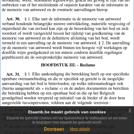
ontbreken van of het misleidende of onjuiste karakter van de informatie in
de memorie van antwoord en de eventuele aanvullingen hierop.
Art. 30.
§ 1. Elke met de informatie in de memorie van antwoord
verband houdende belangrijke nieuwe ontwikkeling, materiële vergissing of
onjuistheid die van invloed kan zijn op de beoordeling van het bod en zich
voordoet of wordt vastgesteld tussen het tijdstip van goedkeuring van de
memorie van antwoord en de definitieve afsluiting van het bod, wordt
vermeld in een aanvulling op de memorie van antwoord. § 2. De aanvulling
op de memorie van antwoord wordt binnen ten hoogste vijf werkdagen op
dezelfde wijze goedgekeurd en ten minste conform dezelfde regelingen
gepubliceerd als de oorspronkelijke memorie van antwoord.
HOOFDSTUK III. - Reclame
Art. 31.
§ 1. Elke aankondiging die betrekking heeft op een specifieke
openbare overnamebieding en die er specifiek op gericht is de mogelijke
aanvaarding van het bod te beïnvloeden, op welke informatiedrager ook
(hierna aangemerkt als « reclame ») en de andere documenten en berichten
die betrekking hebben op een openbaar bod en die op het Belgisch
grondgebied worden verspreid op initiatief van de bieder of de door hem
aangestelde tussenpersonen, voldoen aan de volgende vereisten :
1° er wordt vermeld dat een prospectus en een memorie van antwoord zijn,
x
Etaamb.be maakt gebruik van cookies
worden of zullen worden gepubliceerd en er wordt aangegeven waar de
Etaamb.be gebruikt cookies om uw taalvoorkeur te onthouden en om beter
effectenhouders deze documenten kunnen verkrijgen;
te begrijpen hoe etaamb.be gebruikt wordt.
2° de erin vervatte informatie mag niet onjuist of misleidend zijn;
Doorgaan
Meer details
3° de erin vervatte informatie stemt overeen met de in het reeds