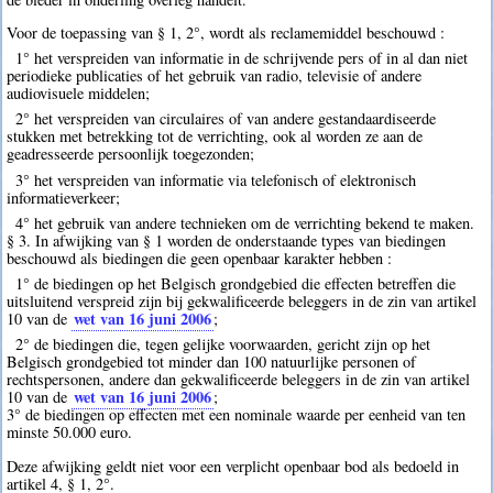
Voor de toepassing van § 1, 2°, wordt als reclamemiddel beschouwd :
1° het verspreiden van informatie in de schrijvende pers of in al dan niet
periodieke publicaties of het gebruik van radio, televisie of andere
audiovisuele middelen;
2° het verspreiden van circulaires of van andere gestandaardiseerde
stukken met betrekking tot de verrichting, ook al worden ze aan de
geadresseerde persoonlijk toegezonden;
3° het verspreiden van informatie via telefonisch of elektronisch
informatieverkeer;
4° het gebruik van andere technieken om de verrichting bekend te maken.
§ 3. In afwijking van § 1 worden de onderstaande types van biedingen
beschouwd als biedingen die geen openbaar karakter hebben :
1° de biedingen op het Belgisch grondgebied die effecten betreffen die
uitsluitend verspreid zijn bij gekwalificeerde beleggers in de zin van artikel
wet van 16 juni 2006
10 van de
;
2° de biedingen die, tegen gelijke voorwaarden, gericht zijn op het
Belgisch grondgebied tot minder dan 100 natuurlijke personen of
rechtspersonen, andere dan gekwalificeerde beleggers in de zin van artikel
wet van 16 juni 2006
10 van de
;
3° de biedingen op effecten met een nominale waarde per eenheid van ten
minste 50.000 euro.
Deze afwijking geldt niet voor een verplicht openbaar bod als bedoeld in
artikel 4, § 1, 2°.