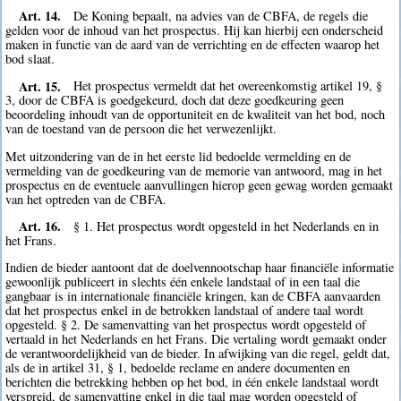
Art. 14.
De Koning bepaalt, na advies van de CBFA, de regels die
gelden voor de inhoud van het prospectus. Hij kan hierbij een onderscheid
maken in functie van de aard van de verrichting en de effecten waarop het
bod slaat.
Art. 15.
Het prospectus vermeldt dat het overeenkomstig artikel 19, §
3, door de CBFA is goedgekeurd, doch dat deze goedkeuring geen
beoordeling inhoudt van de opportuniteit en de kwaliteit van het bod, noch
van de toestand van de persoon die het verwezenlijkt.
Met uitzondering van de in het eerste lid bedoelde vermelding en de
vermelding van de goedkeuring van de memorie van antwoord, mag in het
prospectus en de eventuele aanvullingen hierop geen gewag worden gemaakt
van het optreden van de CBFA.
Art. 16.
§ 1. Het prospectus wordt opgesteld in het Nederlands en in
het Frans.
Indien de bieder aantoont dat de doelvennootschap haar financiële informatie
gewoonlijk publiceert in slechts één enkele landstaal of in een taal die
gangbaar is in internationale financiële kringen, kan de CBFA aanvaarden
dat het prospectus enkel in de betrokken landstaal of andere taal wordt
opgesteld. § 2. De samenvatting van het prospectus wordt opgesteld of
vertaald in het Nederlands en het Frans. Die vertaling wordt gemaakt onder
de verantwoordelijkheid van de bieder. In afwijking van die regel, geldt dat,
als de in artikel 31, § 1, bedoelde reclame en andere documenten en
berichten die betrekking hebben op het bod, in één enkele landstaal wordt
verspreid, de samenvatting enkel in die taal mag worden opgesteld of