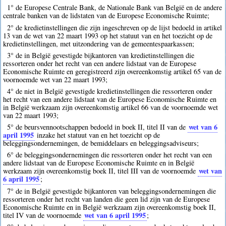
1° de Europese Centrale Bank, de Nationale Bank van België en de andere
centrale banken van de lidstaten van de Europese Economische Ruimte;
2° de kredietinstellingen die zijn ingeschreven op de lijst bedoeld in artikel
13 van de wet van 22 maart 1993 op het statuut van en het toezicht op de
kredietinstellingen, met uitzondering van de gemeentespaarkassen;
3° de in België gevestigde bijkantoren van kredietinstellingen die
ressorteren onder het recht van een andere lidstaat van de Europese
Economische Ruimte en geregistreerd zijn overeenkomstig artikel 65 van de
voornoemde wet van 22 maart 1993;
4° de niet in België gevestigde kredietinstellingen die ressorteren onder
het recht van een andere lidstaat van de Europese Economische Ruimte en
in België werkzaam zijn overeenkomstig artikel 66 van de voornoemde wet
van 22 maart 1993;
wet van 6
5° de beursvennootschappen bedoeld in boek II, titel II van de
april 1995
inzake het statuut van en het toezicht op de
beleggingsondernemingen, de bemiddelaars en beleggingsadviseurs;
6° de beleggingsondernemingen die ressorteren onder het recht van een
andere lidstaat van de Europese Economische Ruimte en in België
wet van
werkzaam zijn overeenkomstig boek II, titel III van de voornoemde
6 april 1995
;
7° de in België gevestigde bijkantoren van beleggingsondernemingen die
ressorteren onder het recht van landen die geen lid zijn van de Europese
Economische Ruimte en in België werkzaam zijn overeenkomstig boek II,
wet van 6 april 1995
titel IV van de voornoemde
;