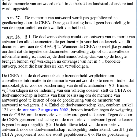
dat de memorie van antwoord enkel in de betrokken landstaal of andere taal
wordt opgesteld.
Art. 27.
De memorie van antwoord wordt pas gepubliceerd na
goedkeuring door de CBFA. Deze goedkeuring houdt geen beoordeling in
van de opportuniteit en de kwaliteit van het bod.
Art. 28.
§ 1. De doelvennootschap maakt een ontwerp van memorie van
antwoord en alle documenten die pertinent zijn voor het onderzoek van dit
document over aan de CBFA. § 2. Wanneer de CBFA op redelijke gronden
oordeelt dat de ingediende documenten onvolledig zijn of dat aanvullende
informatie nodig is, moet zij de doelvennootschap daarvan op de hoogte
brengen binnen vijf werkdagen na ontvangst van het in § 1 bedoelde
ontwerp, zodat die haar dossier kan vervolledigen.
De CBFA kan de doelvennootschap inzonderheid verplichten om
aanvullende informatie in de memorie van antwoord op te nemen, indien dat
noodzakelijk is voor de bescherming van de effectenhouders. § 3. Binnen
vijf werkdagen na de indiening van een volledig dossier, stelt de CBFA de
doelvennootschap in kennis van haar beslissing om de memorie van
antwoord goed te keuren of om de goedkeuring van de memorie van
antwoord te weigeren. § 4. Enkel de doelvennootschap kan, conform artikel
wet van 2 augustus 2002
121 van de
, beroep instellen tegen de weigering
van de CBFA om de memorie van antwoord goed te keuren. Tegen de door
de CBFA genomen beslissing om de memorie van antwoord goed te keuren,
is geen beroep mogelijk. § 5. De definitieve tekst van de memorie van
antwoord, door de doelvennootschap rechtsgeldig ondertekend, wordt bij de
CBFA gedeponeerd vóór die wordt gepubliceerd. § 6. Na de goedkeuring