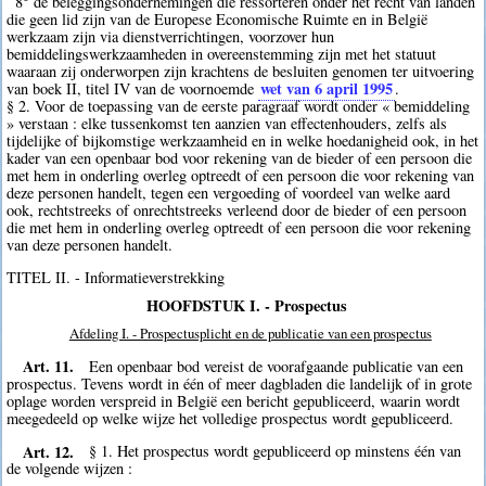
8° de beleggingsondernemingen die ressorteren onder het recht van landen
die geen lid zijn van de Europese Economische Ruimte en in België
werkzaam zijn via dienstverrichtingen, voorzover hun
bemiddelingswerkzaamheden in overeenstemming zijn met het statuut
waaraan zij onderworpen zijn krachtens de besluiten genomen ter uitvoering
wet van 6 april 1995
van boek II, titel IV van de voornoemde
.
§ 2. Voor de toepassing van de eerste paragraaf wordt onder « bemiddeling
» verstaan : elke tussenkomst ten aanzien van effectenhouders, zelfs als
tijdelijke of bijkomstige werkzaamheid en in welke hoedanigheid ook, in het
kader van een openbaar bod voor rekening van de bieder of een persoon die
met hem in onderling overleg optreedt of een persoon die voor rekening van
deze personen handelt, tegen een vergoeding of voordeel van welke aard
ook, rechtstreeks of onrechtstreeks verleend door de bieder of een persoon
die met hem in onderling overleg optreedt of een persoon die voor rekening
van deze personen handelt.
TITEL II. - Informatieverstrekking
HOOFDSTUK I. - Prospectus
Afdeling I. - Prospectusplicht en de publicatie van een prospectus
Art. 11.
Een openbaar bod vereist de voorafgaande publicatie van een
prospectus. Tevens wordt in één of meer dagbladen die landelijk of in grote
oplage worden verspreid in België een bericht gepubliceerd, waarin wordt
meegedeeld op welke wijze het volledige prospectus wordt gepubliceerd.
Art. 12.
§ 1. Het prospectus wordt gepubliceerd op minstens één van
de volgende wijzen :