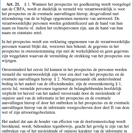
Art. 21.
§ 1. Wanneer het prospectus ter goedkeuring wordt voorgelegd
aan de CBFA, wordt er duidelijk in vermeld wie verantwoordelijk is voor
het prospectus en de eventuele aanvullingen hierop, desgevallend met
uitzondering van de in bijlage opgenomen memorie van antwoord. De
verantwoordelijke personen worden geïdentificeerd aan de hand van hun
naam en functie of, indien het rechtspersonen zijn, aan de hand van hun
naam en statutaire zetel.
In het prospectus wordt een verklaring opgenomen van de verantwoordelijke
personen waaruit blijkt dat, voorzover hen bekend, de gegevens in het
prospectus in overeenstemming zijn met de werkelijkheid en geen gegevens
zijn weggelaten waarvan de vermelding de strekking van het prospectus zou
wijzigen.
Onverminderd het eerste lid kunnen in het prospectus de personen worden
vermeld die verantwoordelijk zijn voor een deel van het prospectus en de
eventuele aanvullingen hierop. § 2. Niettegenstaande elk andersluidend
beding in het nadeel van de effectenhouder, zijn de overeenkomstig § 1,
eerste lid, vermelde personen tegenover de belanghebbenden hoofdelijk
verplicht tot herstel van het nadeel veroorzaakt door de misleidende of
onjuiste aard van de informatie in het prospectus en de eventuele
aanvullingen hierop of door het ontbreken in het prospectus en de eventuele
aanvullingen hierop van de informatie voorgeschreven door deel II van deze
wet of zijn uitvoeringsbesluiten.
Het nadeel dat aan de houder van effecten van de doelvennootschap wordt
berokkend, wordt, behoudens tegenbewijs, geacht het gevolg te zijn van het
ontbreken van of het misleidende of onjuiste karakter van de informatie in