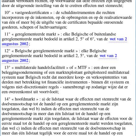
daaraan verbonden rechten, op voorwaarde dat deze effecten zijn uitgegeven
door de uitgevende instelling van de te creëren effecten met stemrecht;
10° « vastgoedcertificaten » : de schuldinstrumenten die rechten
incorporeren op de inkomsten, op de opbrengsten en op de realisatiewaarde
van één of meer bij de uitgifte van de certificaten bepaalde onroerende
goederen, schepen of luchtvaartuigen;
11° « gereglementeerde markt » : elke Belgische of buitenlandse
wet van 2
gereglementeerde markt bedoeld in artikel 2, 5° of 6°, van de
augustus 2002
;
12° « Belgische gereglementeerde markt » : elke Belgische
wet van 2
gereglementeerde markt bedoeld in artikel 2, 5°, van de
augustus 2002
;
13° « multilaterale handelsfaciliteit » of « MTF » : een door een
beleggingsonderneming of een marktexploitant geëxploiteerd multilateraal
systeem naar Belgisch recht dat meerdere koop- en verkoopintenties van
derden met betrekking tot financiële instrumenten - binnen dit systeem en
volgens niet-discretionaire regels - samenbrengt op zodanige wijze dat er
een overeenkomst uit voortvloeit;
14° « hoofdmarkt » : a) de lidstaat waar de effecten met stemrecht van de
doelvennootschap tot de handel op een gereglementeerde markt zijn
toegelaten, dan wel b) indien de effecten met stemrecht van de
doelvennootschap in meer dan één lidstaat tot de handel op een
gereglementeerde markt zijn toegelaten, de lidstaat waar de effecten voor de
eerste maal tot de handel op een gereglementeerde markt werden toegelaten,
dan wel c) indien de effecten met stemrecht van de doelvennootschap in
meer dan één lidstaat tegelijk voor de eerste maal tot de handel op een