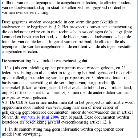
ruilbod, van de als tegenprestatie aangeboden effecten, de effectenhouders
van de doelvennootschap in staat te stellen zich een gegrond oordeel te
vormen over de verrichting.
Deze gegevens worden voorgesteld in een vorm die gemakkelijk te
analyseren en te begrijpen is. § 2. Het prospectus omvat een samenvatting
die op beknopte wijze en in niet-technische bewoordingen de belangrijkste
kenmerken bevat van het bod, van de bieder, van de doelvennootschap, de
intenties van de bieder en, in geval van een ruilbod, de effecten die als
tegenprestatie worden aangeboden en de emittent van de als tegenprestatie
aangeboden effecten.
De samenvatting bevat ook de waarschuwing dat :
1° zij als een inleiding op het prospectus moet worden gelezen, en 2°
iedere beslissing om al dan niet in te gaan op het bod, gebaseerd moet zijn
op de volledige bestudering van het prospectus, en 3° niemand louter op
basis van de samenvatting of de vertaling ervan, burgerrechtelijk
aansprakelijk kan worden gesteld, behalve als de inhoud ervan misleidend,
onjuist of inconsistent is wanneer zij samen met de andere delen van het
prospectus wordt gelezen.
§ 3. De CBFA kan ermee instemmen dat in het prospectus informatie wordt
opgenomen door middel van verwijzing naar één of meer eerder of
gelijktijdig gepubliceerde documenten, onder de voorwaarden die in artikel
wet van 16 juni 2006
50 van de
zijn bepaald. Deze documenten worden
kosteloos ter beschikking gesteld overeenkomstig artikel 12, §
1. In de samenvatting mag geen informatie worden opgenomen door
middel van verwijzing.