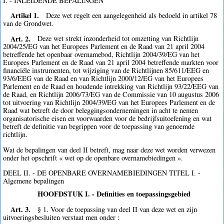
I. - INLEIDENDE BEPALINGEN
Artikel 1.
Deze wet regelt een aangelegenheid als bedoeld in artikel 78
van de Grondwet.
Art. 2.
Deze wet strekt inzonderheid tot omzetting van Richtlijn
2004/25/EG van het Europees Parlement en de Raad van 21 april 2004
betreffende het openbaar overnamebod, Richtlijn 2004/39/EG van het
Europees Parlement en de Raad van 21 april 2004 betreffende markten voor
financiële instrumenten, tot wijziging van de Richtlijnen 85/611/EEG en
93/6/EEG van de Raad en van Richtlijn 2000/12/EG van het Europees
Parlement en de Raad en houdende intrekking van Richtlijn 93/22/EEG van
de Raad, en Richtlijn 2006/73/EG van de Commissie van 10 augustus 2006
tot uitvoering van Richtlijn 2004/39/EG van het Europees Parlement en de
Raad wat betreft de door beleggingsondernemingen in acht te nemen
organisatorische eisen en voorwaarden voor de bedrijfsuitoefening en wat
betreft de definitie van begrippen voor de toepassing van genoemde
richtlijn.
Wat de bepalingen van deel II betreft, mag naar deze wet worden verwezen
onder het opschrift « wet op de openbare overnamebiedingen ».
DEEL II. - DE OPENBARE OVERNAMEBIEDINGEN TITEL I. -
Algemene bepalingen
HOOFDSTUK I. - Definities en toepassingsgebied
Art. 3.
§ 1. Voor de toepassing van deel II van deze wet en zijn
uitvoeringsbesluiten verstaat men onder :