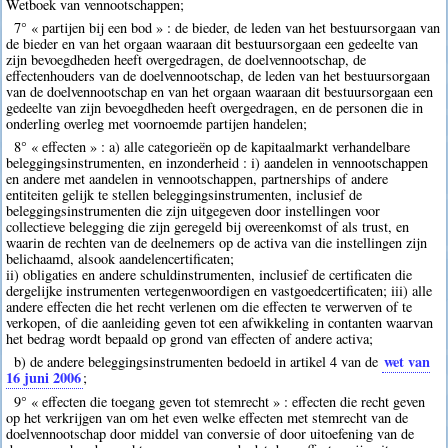
Wetboek van vennootschappen;
7° « partijen bij een bod » : de bieder, de leden van het bestuursorgaan van
de bieder en van het orgaan waaraan dit bestuursorgaan een gedeelte van
zijn bevoegdheden heeft overgedragen, de doelvennootschap, de
effectenhouders van de doelvennootschap, de leden van het bestuursorgaan
van de doelvennootschap en van het orgaan waaraan dit bestuursorgaan een
gedeelte van zijn bevoegdheden heeft overgedragen, en de personen die in
onderling overleg met voornoemde partijen handelen;
8° « effecten » : a) alle categorieën op de kapitaalmarkt verhandelbare
beleggingsinstrumenten, en inzonderheid : i) aandelen in vennootschappen
en andere met aandelen in vennootschappen, partnerships of andere
entiteiten gelijk te stellen beleggingsinstrumenten, inclusief de
beleggingsinstrumenten die zijn uitgegeven door instellingen voor
collectieve belegging die zijn geregeld bij overeenkomst of als trust, en
waarin de rechten van de deelnemers op de activa van die instellingen zijn
belichaamd, alsook aandelencertificaten;
ii) obligaties en andere schuldinstrumenten, inclusief de certificaten die
dergelijke instrumenten vertegenwoordigen en vastgoedcertificaten; iii) alle
andere effecten die het recht verlenen om die effecten te verwerven of te
verkopen, of die aanleiding geven tot een afwikkeling in contanten waarvan
het bedrag wordt bepaald op grond van effecten of andere activa;
wet van
b) de andere beleggingsinstrumenten bedoeld in artikel 4 van de
16 juni 2006
;
9° « effecten die toegang geven tot stemrecht » : effecten die recht geven
op het verkrijgen van om het even welke effecten met stemrecht van de
doelvennootschap door middel van conversie of door uitoefening van de