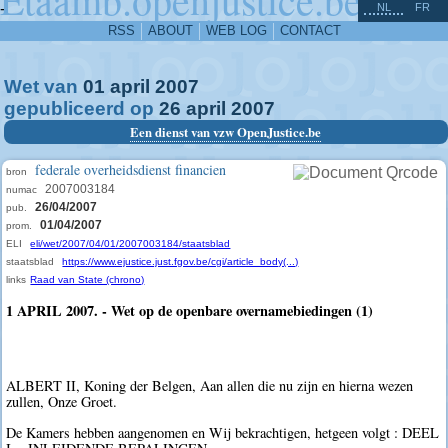
^
-
NL
FR
RSS
ABOUT
WEB LOG
CONTACT
Wet van
01
april
2007
gepubliceerd op
26
april
2007
Een dienst van vzw OpenJustice.be
federale overheidsdienst financien
bron
2007003184
numac
26/04/2007
pub.
01/04/2007
prom.
ELI
eli/wet/2007/04/01/2007003184/staatsblad
staatsblad
https://www.ejustice.just.fgov.be/cgi/article_body(...)
links
Raad van State (chrono)
1 APRIL 2007. - Wet op de openbare overnamebiedingen (1)
ALBERT II, Koning der Belgen, Aan allen die nu zijn en hierna wezen
zullen, Onze Groet.
De Kamers hebben aangenomen en Wij bekrachtigen, hetgeen volgt : DEEL