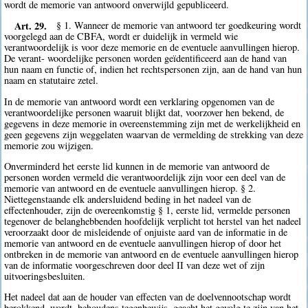
wordt de memorie van antwoord onverwijld gepubliceerd.
Art. 29.
§ 1. Wanneer de memorie van antwoord ter goedkeuring wordt
voorgelegd aan de CBFA, wordt er duidelijk in vermeld wie
verantwoordelijk is voor deze memorie en de eventuele aanvullingen hierop.
De verant- woordelijke personen worden geïdentificeerd aan de hand van
hun naam en functie of, indien het rechtspersonen zijn, aan de hand van hun
naam en statutaire zetel.
In de memorie van antwoord wordt een verklaring opgenomen van de
verantwoordelijke personen waaruit blijkt dat, voorzover hen bekend, de
gegevens in deze memorie in overeenstemming zijn met de werkelijkheid en
geen gegevens zijn weggelaten waarvan de vermelding de strekking van deze
memorie zou wijzigen.
Onverminderd het eerste lid kunnen in de memorie van antwoord de
personen worden vermeld die verantwoordelijk zijn voor een deel van de
memorie van antwoord en de eventuele aanvullingen hierop. § 2.
Niettegenstaande elk andersluidend beding in het nadeel van de
effectenhouder, zijn de overeenkomstig § 1, eerste lid, vermelde personen
tegenover de belanghebbenden hoofdelijk verplicht tot herstel van het nadeel
veroorzaakt door de misleidende of onjuiste aard van de informatie in de
memorie van antwoord en de eventuele aanvullingen hierop of door het
ontbreken in de memorie van antwoord en de eventuele aanvullingen hierop
van de informatie voorgeschreven door deel II van deze wet of zijn
uitvoeringsbesluiten.
Het nadeel dat aan de houder van effecten van de doelvennootschap wordt
berokkend, wordt, behoudens tegenbewijs, geacht het gevolg te zijn van het