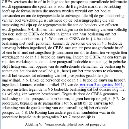
CBFA vereisen dat in of in bijlage tot het prospectus aanvullende informatie
wordt opgenomen die specifiek is voor de Belgische markt en betrekking
heeft op de formaliteiten die moeten worden vervuld om het bod te
aanvaarden en om de tegenprestatie te ontvangen die bij de gestanddoening
van het bod verschuldigd is, alsmede op de belastingregeling die van
toepassing zal zijn op de tegenprestatie die aan de houders van effecten
wordt geboden. § 4. Binnen tien werkdagen na de indiening van een volledig
dossier, stelt de CBFA de bieder in kennis van haar beslissing om het
prospectus te erkennen. § 5. Wanneer de CBFA de in § 4 bedoelde
beslissing niet heeft genomen, kunnen de personen die de in § 1 bedoelde
aanvraag hebben ingediend, de CBFA met een ter post aangetekende brief
of een brief met ontvangstbewijs aanmanen om dit te doen, ten vroegste tien
werkdagen na de in § 1 bedoelde aanvraag. Indien de CBFA, na een termijn
van tien werkdagen na de in deze paragraaf bedoelde aanmaning, in gebreke
blijft hetzij om, met opgave van de ontbrekende elementen, de beslissing te
nemen dat het dossier onvolledig is, hetzij om het prospectus te erkennen,
wordt het verzoek tot erkenning van het prospectus geacht te zijn
ingewilligd. § 6. Enkel de personen die de in § 1 bedoelde aanvraag hebben
wet van 2 augustus 2002
ingediend, kunnen, conform artikel 121 van de
,
beroep instellen tegen de in § 5 bedoelde beslissing dat het dossier nog niet
als volledig kan worden beschouwd. Tegen de door de CBFA genomen
beslissing om het prospectus te erkennen, is geen beroep mogelijk. § 7. De
procedure, bepaald in de paragrafen 1 tot 6, geldt bij de aanvraag tot
erkenning van de goedkeuring van een aanvulling bij het erkende
prospectus. § 8. De Koning kan andere gevallen aanduiden waarin de
procedure bepaald in de paragrafen 2 tot 7 toepasselijk is.
Afdeling V. - Verantwoordelijkheid voor het prospectus