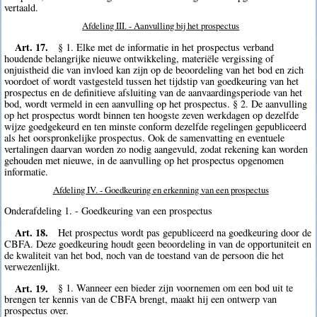
vertaald.
Afdeling III. - Aanvulling bij het prospectus
Art. 17.
§ 1. Elke met de informatie in het prospectus verband
houdende belangrijke nieuwe ontwikkeling, materiële vergissing of
onjuistheid die van invloed kan zijn op de beoordeling van het bod en zich
voordoet of wordt vastgesteld tussen het tijdstip van goedkeuring van het
prospectus en de definitieve afsluiting van de aanvaardingsperiode van het
bod, wordt vermeld in een aanvulling op het prospectus. § 2. De aanvulling
op het prospectus wordt binnen ten hoogste zeven werkdagen op dezelfde
wijze goedgekeurd en ten minste conform dezelfde regelingen gepubliceerd
als het oorspronkelijke prospectus. Ook de samenvatting en eventuele
vertalingen daarvan worden zo nodig aangevuld, zodat rekening kan worden
gehouden met nieuwe, in de aanvulling op het prospectus opgenomen
informatie.
Afdeling IV. - Goedkeuring en erkenning van een prospectus
Onderafdeling 1. - Goedkeuring van een prospectus
Art. 18.
Het prospectus wordt pas gepubliceerd na goedkeuring door de
CBFA. Deze goedkeuring houdt geen beoordeling in van de opportuniteit en
de kwaliteit van het bod, noch van de toestand van de persoon die het
verwezenlijkt.
Art. 19.
§ 1. Wanneer een bieder zijn voornemen om een bod uit te
brengen ter kennis van de CBFA brengt, maakt hij een ontwerp van
prospectus over.