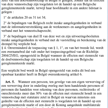
zetel van een doelvennootschap in België is gelegen, zonder dat de effecten
van deze vennootschap zijn toegelaten tot de handel op een Belgische
gereglementeerde markt, terwijl haar hoofdmarkt in een andere lidstaat is
gelegen :
1° de artikelen 20 en 31 tot 34;
2° de bepalingen van Belgisch recht inzake aangelegenheden in verband
met de informatieverstrekking aan de werknemers en aangelegenheden in
verband met het vennootschapsrecht;
3° de bepalingen van deel II van deze wet en zijn uitvoeringsbesluiten
inzake aangelegenheden in verband met de vaststelling en berekening van de
drempel bij verplicht bod.
§ 4. Onverminderd de toepassing van § 1, 1°, en van het tweede lid, wordt
een overnamebod dat valt onder het toepassingsgebied van de Richtlijn
2004/25/EG, opengesteld in België wanneer de effecten met stemrecht van
de doelvennootschap zijn toegelaten tot de handel op een Belgische
gereglementeerde markt.
Een verplicht bod wordt in België opengesteld van zodra dit bod een
openbaar karakter heeft in België overeenkomstig artikel 6.
Art. 5.
Wanneer een persoon, ten gevolge van een eigen verwerving of
een verwerving door in onderling overleg met hem handelende personen of
personen die handelen voor rekening van deze personen, rechtstreeks of
onrechtstreeks meer dan 30% van de effecten met stemrecht houdt in een
vennootschap met statutaire zetel in België en waarvan minstens een
gedeelte van de effecten met stemrecht is toegelaten tot de handel op een
gereglementeerde markt of een door de Koning aangeduide multilaterale