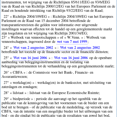
instrumenten, tot wijziging van de Richtlijnen 85/611/EEG en 93/6/EEG
van de Raad en van Richtlijn 2000/12/EG van het Europees Parlement en de
Raad en houdende intrekking van Richtlijn 93/22/EEG van de Raad;
22° « Richtlijn 2004/109/EG » : Richtlijn 2004/109/EG van het Europees
Parlement en de Raad van 15 december 2004 betreffende de
transparantievereisten die gelden voor informatie over uitgevende
instellingen waarvan effecten tot de handel op een gereglementeerde markt
zijn toegelaten en tot wijziging van Richtlijn 2001/34/EG;
23° « Wetboek van vennootschappen » of « W.Venn. » : Wetboek van
wet van 7 mei 1999
vennootschappen, ingevoerd door de
;
Wet van 2 augustus 2002
Wet van 2 augustus 2002
24° «
» :
betreffende het toezicht op de financiële sector en de financiële diensten;
Wet van 16 juni 2006
Wet van 16 juni 2006
25° «
» :
op de openbare
aanbieding van beleggingsinstrumenten en de toelating van
beleggingsinstrumenten tot de verhandeling op een gereglementeerde markt;
26° « CBFA » : de Commissie voor het Bank-, Financie- en
Assurantiewezen;
27° « werkdag(en) » : werkdag(en) in de banksector, met uitsluiting van
zaterdagen en zondagen;
28° « lidstaat » : lidstaat van de Europese Economische Ruimte;
29° « biedperiode » : periode die aanvangt op het ogenblik van de
publicatie van de kennisgeving van het voornemen van de bieder om een
bod uit te brengen - of de publicatie van de mededeling, op verzoek van de
CBFA, van de intentie van een mogelijke bieder tot het uitbrengen van een
bod - en die eindigt bij de publicatie van de resultaten van zowel het bod,