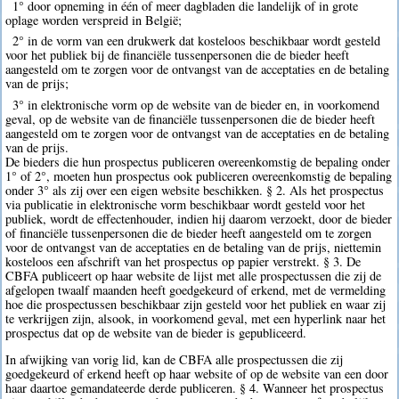
1° door opneming in één of meer dagbladen die landelijk of in grote
oplage worden verspreid in België;
2° in de vorm van een drukwerk dat kosteloos beschikbaar wordt gesteld
voor het publiek bij de financiële tussenpersonen die de bieder heeft
aangesteld om te zorgen voor de ontvangst van de acceptaties en de betaling
van de prijs;
3° in elektronische vorm op de website van de bieder en, in voorkomend
geval, op de website van de financiële tussenpersonen die de bieder heeft
aangesteld om te zorgen voor de ontvangst van de acceptaties en de betaling
van de prijs.
De bieders die hun prospectus publiceren overeenkomstig de bepaling onder
1° of 2°, moeten hun prospectus ook publiceren overeenkomstig de bepaling
onder 3° als zij over een eigen website beschikken. § 2. Als het prospectus
via publicatie in elektronische vorm beschikbaar wordt gesteld voor het
publiek, wordt de effectenhouder, indien hij daarom verzoekt, door de bieder
of financiële tussenpersonen die de bieder heeft aangesteld om te zorgen
voor de ontvangst van de acceptaties en de betaling van de prijs, niettemin
kosteloos een afschrift van het prospectus op papier verstrekt. § 3. De
CBFA publiceert op haar website de lijst met alle prospectussen die zij de
afgelopen twaalf maanden heeft goedgekeurd of erkend, met de vermelding
hoe die prospectussen beschikbaar zijn gesteld voor het publiek en waar zij
te verkrijgen zijn, alsook, in voorkomend geval, met een hyperlink naar het
prospectus dat op de website van de bieder is gepubliceerd.
In afwijking van vorig lid, kan de CBFA alle prospectussen die zij
goedgekeurd of erkend heeft op haar website of op de website van een door
haar daartoe gemandateerde derde publiceren. § 4. Wanneer het prospectus