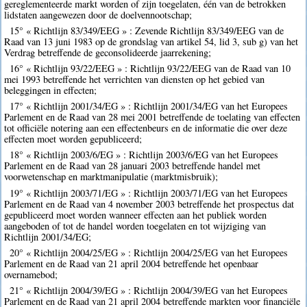
gereglementeerde markt worden of zijn toegelaten, één van de betrokken
lidstaten aangewezen door de doelvennootschap;
15° « Richtlijn 83/349/EEG » : Zevende Richtlijn 83/349/EEG van de
Raad van 13 juni 1983 op de grondslag van artikel 54, lid 3, sub g) van het
Verdrag betreffende de geconsolideerde jaarrekening;
16° « Richtlijn 93/22/EEG » : Richtlijn 93/22/EEG van de Raad van 10
mei 1993 betreffende het verrichten van diensten op het gebied van
beleggingen in effecten;
17° « Richtlijn 2001/34/EG » : Richtlijn 2001/34/EG van het Europees
Parlement en de Raad van 28 mei 2001 betreffende de toelating van effecten
tot officiële notering aan een effectenbeurs en de informatie die over deze
effecten moet worden gepubliceerd;
18° « Richtlijn 2003/6/EG » : Richtlijn 2003/6/EG van het Europees
Parlement en de Raad van 28 januari 2003 betreffende handel met
voorwetenschap en marktmanipulatie (marktmisbruik);
19° « Richtlijn 2003/71/EG » : Richtlijn 2003/71/EG van het Europees
Parlement en de Raad van 4 november 2003 betreffende het prospectus dat
gepubliceerd moet worden wanneer effecten aan het publiek worden
aangeboden of tot de handel worden toegelaten en tot wijziging van
Richtlijn 2001/34/EG;
20° « Richtlijn 2004/25/EG » : Richtlijn 2004/25/EG van het Europees
Parlement en de Raad van 21 april 2004 betreffende het openbaar
overnamebod;
21° « Richtlijn 2004/39/EG » : Richtlijn 2004/39/EG van het Europees
Parlement en de Raad van 21 april 2004 betreffende markten voor financiële