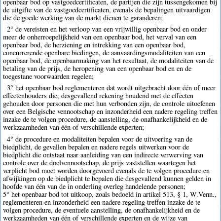
openbaar bod op vastgoedcertificaten, de partijen die zijn tussengekomen bij
de uitgifte van de vastgoedcertificaten, evenals de bepalingen uitvaardigen
die de goede werking van de markt dienen te garanderen;
2° de vereisten en het verloop van een vrijwillig openbaar bod en onder
meer de onherroepelijkheid van een openbaar bod, het verval van een
openbaar bod, de herziening en intrekking van een openbaar bod,
concurrerende openbare biedingen, de aanvaardingsmodaliteiten van een
openbaar bod, de openbaarmaking van het resultaat, de modaliteiten van de
betaling van de prijs, de heropening van een openbaar bod en en de
toegestane voorwaarden regelen;
3° het openbaar bod reglementeren dat wordt uitgebracht door één of meer
effectenhouders die, desgevallend rekening houdend met de effecten
gehouden door personen die met hun verbonden zijn, de controle uitoefenen
over een Belgische vennootschap en inzonderheid een nadere regeling treffen
inzake de te volgen procedure, de aanstelling, de onafhankelijkheid en de
werkzaamheden van één of verschillende experten;
4° de procedure en modaliteiten bepalen voor de uitvoering van de
biedplicht, de gevallen bepalen en nadere regels uitwerken voor de
biedplicht die ontstaat naar aanleiding van een indirecte verwerving van
controle over de doelvennootschap, de prijs vaststellen waartegen het
verplicht bod moet worden doorgevoerd evenals de te volgen procedure en
afwijkingen op de biedplicht te bepalen die desgevallend kunnen gelden in
hoofde van één van de in onderling overleg handelende personen;
5° het openbaar bod tot uitkoop, zoals bedoeld in artikel 513, § 1, W.Venn.,
reglementeren en inzonderheid een nadere regeling treffen inzake de te
volgen procedure, de eventuele aanstelling, de onafhankelijkheid en de
werkzaamheden van één of verschillende experten en de wijze van