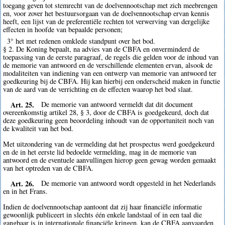
toegang geven tot stemrecht van de doelvennootschap met zich meebrengen
en, voor zover het bestuursorgaan van de doelvennootschap ervan kennis
heeft, een lijst van de preferentiële rechten tot verwerving van dergelijke
effecten in hoofde van bepaalde personen;
3° het met redenen omklede standpunt over het bod.
§ 2. De Koning bepaalt, na advies van de CBFA en onverminderd de
toepassing van de eerste paragraaf, de regels die gelden voor de inhoud van
de memorie van antwoord en de verschillende elementen ervan, alsook de
modaliteiten van indiening van een ontwerp van memorie van antwoord ter
goedkeuring bij de CBFA. Hij kan hierbij een onderscheid maken in functie
van de aard van de verrichting en de effecten waarop het bod slaat.
Art. 25.
De memorie van antwoord vermeldt dat dit document
overeenkomstig artikel 28, § 3, door de CBFA is goedgekeurd, doch dat
deze goedkeuring geen beoordeling inhoudt van de opportuniteit noch van
de kwaliteit van het bod.
Met uitzondering van de vermelding dat het prospectus werd goedgekeurd
en de in het eerste lid bedoelde vermelding, mag in de memorie van
antwoord en de eventuele aanvullingen hierop geen gewag worden gemaakt
van het optreden van de CBFA.
Art. 26.
De memorie van antwoord wordt opgesteld in het Nederlands
en in het Frans.
Indien de doelvennootschap aantoont dat zij haar financiële informatie
gewoonlijk publiceert in slechts één enkele landstaal of in een taal die
gangbaar is in internationale financiële kringen, kan de CBFA aanvaarden