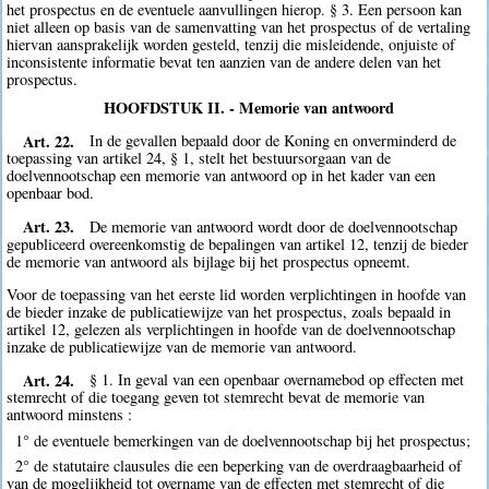
het prospectus en de eventuele aanvullingen hierop. § 3. Een persoon kan
niet alleen op basis van de samenvatting van het prospectus of de vertaling
hiervan aansprakelijk worden gesteld, tenzij die misleidende, onjuiste of
inconsistente informatie bevat ten aanzien van de andere delen van het
prospectus.
HOOFDSTUK II. - Memorie van antwoord
Art. 22.
In de gevallen bepaald door de Koning en onverminderd de
toepassing van artikel 24, § 1, stelt het bestuursorgaan van de
doelvennootschap een memorie van antwoord op in het kader van een
openbaar bod.
Art. 23.
De memorie van antwoord wordt door de doelvennootschap
gepubliceerd overeenkomstig de bepalingen van artikel 12, tenzij de bieder
de memorie van antwoord als bijlage bij het prospectus opneemt.
Voor de toepassing van het eerste lid worden verplichtingen in hoofde van
de bieder inzake de publicatiewijze van het prospectus, zoals bepaald in
artikel 12, gelezen als verplichtingen in hoofde van de doelvennootschap
inzake de publicatiewijze van de memorie van antwoord.
Art. 24.
§ 1. In geval van een openbaar overnamebod op effecten met
stemrecht of die toegang geven tot stemrecht bevat de memorie van
antwoord minstens :
1° de eventuele bemerkingen van de doelvennootschap bij het prospectus;
2° de statutaire clausules die een beperking van de overdraagbaarheid of
van de mogelijkheid tot overname van de effecten met stemrecht of die