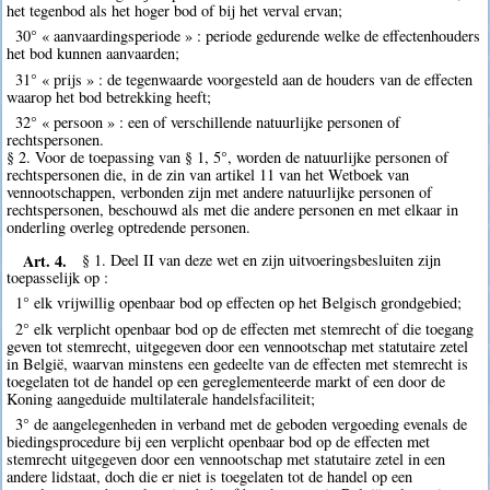
het tegenbod als het hoger bod of bij het verval ervan;
30° « aanvaardingsperiode » : periode gedurende welke de effectenhouders
het bod kunnen aanvaarden;
31° « prijs » : de tegenwaarde voorgesteld aan de houders van de effecten
waarop het bod betrekking heeft;
32° « persoon » : een of verschillende natuurlijke personen of
rechtspersonen.
§ 2. Voor de toepassing van § 1, 5°, worden de natuurlijke personen of
rechtspersonen die, in de zin van artikel 11 van het Wetboek van
vennootschappen, verbonden zijn met andere natuurlijke personen of
rechtspersonen, beschouwd als met die andere personen en met elkaar in
onderling overleg optredende personen.
Art. 4.
§ 1. Deel II van deze wet en zijn uitvoeringsbesluiten zijn
toepasselijk op :
1° elk vrijwillig openbaar bod op effecten op het Belgisch grondgebied;
2° elk verplicht openbaar bod op de effecten met stemrecht of die toegang
geven tot stemrecht, uitgegeven door een vennootschap met statutaire zetel
in België, waarvan minstens een gedeelte van de effecten met stemrecht is
toegelaten tot de handel op een gereglementeerde markt of een door de
Koning aangeduide multilaterale handelsfaciliteit;
3° de aangelegenheden in verband met de geboden vergoeding evenals de
biedingsprocedure bij een verplicht openbaar bod op de effecten met
stemrecht uitgegeven door een vennootschap met statutaire zetel in een
andere lidstaat, doch die er niet is toegelaten tot de handel op een