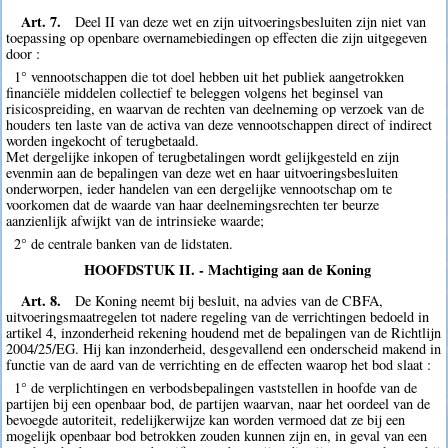
Art. 7.
Deel II van deze wet en zijn uitvoeringsbesluiten zijn niet van
toepassing op openbare overnamebiedingen op effecten die zijn uitgegeven
door :
1° vennootschappen die tot doel hebben uit het publiek aangetrokken
financiële middelen collectief te beleggen volgens het beginsel van
risicospreiding, en waarvan de rechten van deelneming op verzoek van de
houders ten laste van de activa van deze vennootschappen direct of indirect
worden ingekocht of terugbetaald.
Met dergelijke inkopen of terugbetalingen wordt gelijkgesteld en zijn
evenmin aan de bepalingen van deze wet en haar uitvoeringsbesluiten
onderworpen, ieder handelen van een dergelijke vennootschap om te
voorkomen dat de waarde van haar deelnemingsrechten ter beurze
aanzienlijk afwijkt van de intrinsieke waarde;
2° de centrale banken van de lidstaten.
HOOFDSTUK II. - Machtiging aan de Koning
Art. 8.
De Koning neemt bij besluit, na advies van de CBFA,
uitvoeringsmaatregelen tot nadere regeling van de verrichtingen bedoeld in
artikel 4, inzonderheid rekening houdend met de bepalingen van de Richtlijn
2004/25/EG. Hij kan inzonderheid, desgevallend een onderscheid makend in
functie van de aard van de verrichting en de effecten waarop het bod slaat :
1° de verplichtingen en verbodsbepalingen vaststellen in hoofde van de
partijen bij een openbaar bod, de partijen waarvan, naar het oordeel van de
bevoegde autoriteit, redelijkerwijze kan worden vermoed dat ze bij een
mogelijk openbaar bod betrokken zouden kunnen zijn en, in geval van een