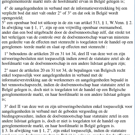
gereglementeerde markt mits de hoofdmarkt ervan in België gelegen is;
4° de aangelegenheden in verband met de informatieverstrekking bij een
verplicht bod dat niet valt onder 2° of 3° en dat ook in België wordt
opengesteld;
5° een openbaar bod tot uitkoop in de zin van artikel 513, § 1, W.Venn. § 2.
In afwijking van § 1, 1°, zijn op een vrijwillig openbaar overnamebod,
ander dan een bod uitgebracht door de doelvennootschap zelf, dat strekt tot
het verkrijgen van de controle over de doelvennootschap waarvan minstens
een gedeelte van de effecten met stemrecht is toegelaten tot de handel op een
gereglemen- teerde markt en slaat op effecten met stemrecht :
1° behoudens de artikelen 20 en 31 tot 34, deel II van deze wet en zijn
uitvoeringsbesluiten niet toepasselijk indien zowel de statutaire zetel als de
hoofdmarkt van de doelvennootschap in een andere lidstaat gelegen zijn;
2° naast de artikelen 20 en 31 tot 34, de bepalingen van Belgisch recht
enkel toepasselijk voor aangelegenheden in verband met de
informatieverstrekking aan de werknemers en aangelegenheden bepaald in
het vennootschapsrecht, indien de doelvennootschap haar statutaire zetel in
België gelegen is, doch niet is toegelaten tot de handel op een Belgische
gereglementeerde markt, en haar hoofdmarkt in een andere lidstaat gelegen
is;
3° deel II van deze wet en zijn uitvoeringsbesluiten enkel toepasselijk voor
aangelegenheden in verband met de geboden vergoeding en de
biedingsprocedure, indien de doelvennootschap haar statutaire zetel in een
andere lidstaat gelegen is, doch er niet is toegelaten tot de handel op een
gereglementeerde markt, en haar hoofdmarkt in België gelegen is.
§ 3. In afwijking van § 1, 2°, zijn enkel toepasselijk, indien de statutaire