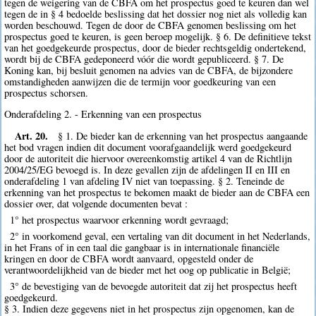
tegen de weigering van de CBFA om het prospectus goed te keuren dan wel
tegen de in § 4 bedoelde beslissing dat het dossier nog niet als volledig kan
worden beschouwd. Tegen de door de CBFA genomen beslissing om het
prospectus goed te keuren, is geen beroep mogelijk. § 6. De definitieve tekst
van het goedgekeurde prospectus, door de bieder rechtsgeldig ondertekend,
wordt bij de CBFA gedeponeerd vóór die wordt gepubliceerd. § 7. De
Koning kan, bij besluit genomen na advies van de CBFA, de bijzondere
omstandigheden aanwijzen die de termijn voor goedkeuring van een
prospectus schorsen.
Onderafdeling 2. - Erkenning van een prospectus
Art. 20.
§ 1. De bieder kan de erkenning van het prospectus aangaande
het bod vragen indien dit document voorafgaandelijk werd goedgekeurd
door de autoriteit die hiervoor overeenkomstig artikel 4 van de Richtlijn
2004/25/EG bevoegd is. In deze gevallen zijn de afdelingen II en III en
onderafdeling 1 van afdeling IV niet van toepassing. § 2. Teneinde de
erkenning van het prospectus te bekomen maakt de bieder aan de CBFA een
dossier over, dat volgende documenten bevat :
1° het prospectus waarvoor erkenning wordt gevraagd;
2° in voorkomend geval, een vertaling van dit document in het Nederlands,
in het Frans of in een taal die gangbaar is in internationale financiële
kringen en door de CBFA wordt aanvaard, opgesteld onder de
verantwoordelijkheid van de bieder met het oog op publicatie in België;
3° de bevestiging van de bevoegde autoriteit dat zij het prospectus heeft
goedgekeurd.
§ 3. Indien deze gegevens niet in het prospectus zijn opgenomen, kan de