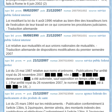
faits à Rome le 6 juin 2002 (2)
loi
service
06/02/2007
21/12/2007
2007001002
type
prom.
pub.
numac
source
public federal interieur
Loi modifiant la loi du 4 août 1996 relative au bien-être des travailleurs lors
de l'exécution de leur travail en ce qui concerne les procédures judiciaires.
- Traduction allemande
loi
service
06/08/1990
21/12/2007
2007001031
type
prom.
pub.
numac
source
public federal interieur
Loi relative aux mutualités et aux unions nationales de mutualités. -
Traduction allemande de dispositions modificatives du premier semestre
2007
loi
service public federal
--
21/12/2007
2007010063
type
prom.
pub.
numac
source
justice
Loi du 15 mai 1987 relative aux noms et prénoms. - Publications Par arrêté
royal du 26 novembre 2007,
****
****
,
****
, née à
*****
le
**
*****
****
,
demeurant à
*****
, a été autorisée, sauf opposition en temps utile sur
****
(...) Par arrêté royal du 26 novembre 2007, le nommé
****
,
****
****
, né à
****
(
****
) le 18(...)
loi
agence federale des
--
21/12/2007
2007023568
type
prom.
pub.
numac
source
medicaments et des produits de sante
Loi du 25 mars 1964 sur les médicaments. - Publication conformément à
l'article 13bis, § 2quinquies, dernier alinéa, des montants indexés des
contributions et rétributions Conformément à l'article 13bis, § 2quinquies,