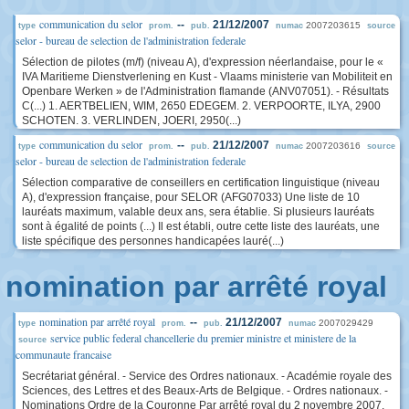
communication du selor
--
21/12/2007
2007203615
type
prom.
pub.
numac
source
selor - bureau de selection de l'administration federale
Sélection de pilotes (m/f) (niveau A), d'expression néerlandaise, pour le «
IVA Maritieme Dienstverlening en Kust - Vlaams ministerie van Mobiliteit en
Openbare Werken » de l'Administration flamande (ANV07051). - Résultats
C(...) 1. AERTBELIEN, WIM, 2650 EDEGEM. 2. VERPOORTE, ILYA, 2900
SCHOTEN. 3. VERLINDEN, JOERI, 2950(...)
communication du selor
--
21/12/2007
2007203616
type
prom.
pub.
numac
source
selor - bureau de selection de l'administration federale
Sélection comparative de conseillers en certification linguistique (niveau
A), d'expression française, pour SELOR (AFG07033) Une liste de 10
lauréats maximum, valable deux ans, sera établie. Si plusieurs lauréats
sont à égalité de points (...) Il est établi, outre cette liste des lauréats, une
liste spécifique des personnes handicapées lauré(...)
nomination par arrêté royal
nomination par arrêté royal
--
21/12/2007
2007029429
type
prom.
pub.
numac
service public federal chancellerie du premier ministre et ministere de la
source
communaute francaise
Secrétariat général. - Service des Ordres nationaux. - Académie royale des
Sciences, des Lettres et des Beaux-Arts de Belgique. - Ordres nationaux. -
Nominations Ordre de la Couronne Par arrêté royal du 2 novembre 2007,