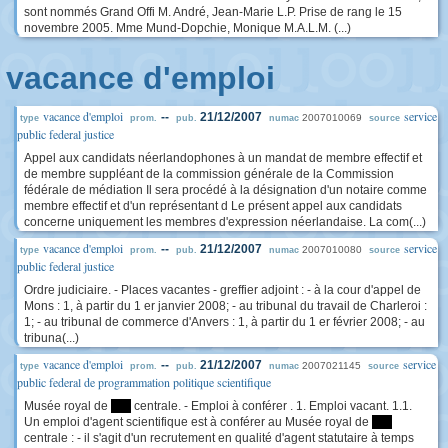
sont nommés Grand Offi M. André, Jean-Marie L.P. Prise de rang le 15
novembre 2005. Mme Mund-Dopchie, Monique M.A.L.M. (...)
vacance d'emploi
vacance d'emploi
service
--
21/12/2007
2007010069
type
prom.
pub.
numac
source
public federal justice
Appel aux candidats néerlandophones à un mandat de membre effectif et
de membre suppléant de la commission générale de la Commission
fédérale de médiation Il sera procédé à la désignation d'un notaire comme
membre effectif et d'un représentant d Le présent appel aux candidats
concerne uniquement les membres d'expression néerlandaise. La com(...)
vacance d'emploi
service
--
21/12/2007
2007010080
type
prom.
pub.
numac
source
public federal justice
Ordre judiciaire. - Places vacantes - greffier adjoint : - à la cour d'appel de
Mons : 1, à partir du 1 er janvier 2008; - au tribunal du travail de Charleroi :
1; - au tribunal de commerce d'Anvers : 1, à partir du 1 er février 2008; - au
tribuna(...)
vacance d'emploi
service
--
21/12/2007
2007021145
type
prom.
pub.
numac
source
public federal de programmation politique scientifique
Musée royal de
****
centrale. - Emploi à conférer . 1. Emploi vacant. 1.1.
Un emploi d'agent scientifique est à conférer au Musée royal de
****
centrale : - il s'agit d'un recrutement en qualité d'agent statutaire à temps