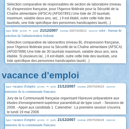
Sélection comparative de responsables de section de laboratoire (niveau
A), d'expression française, pour l'Agence fédérale pour la Sécurité de la
Chaîne alimentaire (AFSCA) (AFG07891) Une liste de 20 lauréats
maximum, valable deux ans, se(...) Il est établi, outre cette liste des
lauréats, une liste spécifique des personnes handicapées lauré(...)
liste
selor - bureau de
--
21/12/2007
2007203612
type
prom.
pub.
numac
source
selection de l'administration federale
Sélection comparative de laborantins (niveau B), d'expression française,
pour l'Agence fédérale pour la Sécurité de la Chaîne alimentaire (AFSCA)
(AFG07898) Une liste de 30 lauréats maximum, valable deux ans, sera
établie. Si plusieurs la(...) Il est établi, outre cette liste des lauréats, une
liste spécifique des personnes handicapées lauré(...)
vacance d'emploi
vacance d'emploi
--
21/12/2007
2007029415
type
prom.
pub.
numac
source
ministere de la communaute francaise
Jury de la Communauté française organisant l'épreuve préparatoire aux
études d'enseignement supérieur paramédical de type court. - Sessions de
2008. - Appel aux candidats 1. Calendrier : La première session s'ouvrira
le lundi 19 mai 2008.
vacance d'emploi
--
21/12/2007
2007029416
type
prom.
pub.
numac
source
ministere de la communaute francaise