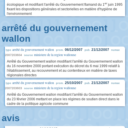
er
écologique et modifiant l'arrêté du Gouvernement flamand du 1
juin 1995
fixant les dispositions générales et sectorielles en matière d'hygiène de
l'environnement
arrêté du gouvernement
wallon
arrêté du gouvernement wallon
06/12/2007
21/12/2007
type
prom.
pub.
numac
ministere de la region wallonne
2007203604
source
Arrêté du Gouvernement wallon modifiant l'arrêté du Gouvernement wallon
du 16 novembre 2000 portant exécution du décret du 6 mai 1999 relatif à
l'établissement, au recouvrement et au contentieux en matière de taxes
régionales directes
arrêté du gouvernement wallon
25/10/2007
21/12/2007
type
prom.
pub.
numac
ministere de la region wallonne
2007203603
source
Arrêté du Gouvernement wallon modifiant l'arrêté du Gouvernement wallon
du 23 février 2006 mettant en place les régimes de soutien direct dans le
cadre de la politique agricole commune
avis