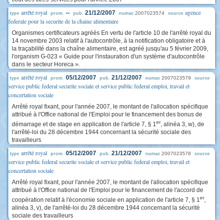
arrêté royal
agence
--
21/12/2007
2007023574
type
prom.
pub.
numac
source
federale pour la securite de la chaine alimentaire
Organismes certificateurs agréés En vertu de l'article 10 de l'arrêté royal du
14 novembre 2003 relatif à l'autocontrôle, à la notification obligatoire et à
la traçabilité dans la chaîne alimentaire, est agréé jusqu'au 5 février 2009,
l'organism G-023 « Guide pour l'instauration d'un système d'autocontrôle
dans le secteur Horeca ».
arrêté royal
05/12/2007
21/12/2007
2007023579
type
prom.
pub.
numac
source
service public federal securite sociale et service public federal emploi, travail et
concertation sociale
Arrêté royal fixant, pour l'année 2007, le montant de l'allocation spécifique
attribué à l'Office national de l'Emploi pour le financement des bonus de
er
démarrage et de stage en application de l'article 7, § 1
, alinéa 3, w), de
l'arrêté-loi du 28 décembre 1944 concernant la sécurité sociale des
travailleurs
arrêté royal
05/12/2007
21/12/2007
2007023578
type
prom.
pub.
numac
source
service public federal securite sociale et service public federal emploi, travail et
concertation sociale
Arrêté royal fixant, pour l'année 2007, le montant de l'allocation spécifique
attribué à l'Office national de l'Emploi pour le financement de l'accord de
er
coopération relatif à l'économie sociale en application de l'article 7, § 1
,
alinéa 3, v), de l'arrêté-loi du 28 décembre 1944 concernant la sécurité
sociale des travailleurs