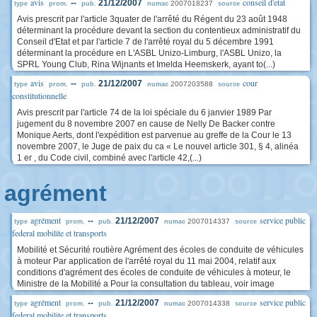
avis
conseil d'etat
--
21/12/2007
2007018237
type
prom.
pub.
numac
source
Avis prescrit par l'article 3quater de l'arrêté du Régent du 23 août 1948
déterminant la procédure devant la section du contentieux administratif du
Conseil d'Etat et par l'article 7 de l'arrêté royal du 5 décembre 1991
déterminant la procédure en L'ASBL Unizo-Limburg, l'ASBL Unizo, la
SPRL Young Club, Rina Wijnants et Imelda Heemskerk, ayant to(...)
avis
cour
--
21/12/2007
2007203588
type
prom.
pub.
numac
source
constitutionnelle
Avis prescrit par l'article 74 de la loi spéciale du 6 janvier 1989 Par
jugement du 8 novembre 2007 en cause de Nelly De Backer contre
Monique Aerts, dont l'expédition est parvenue au greffe de la Cour le 13
novembre 2007, le Juge de paix du ca « Le nouvel article 301, § 4, alinéa
1 er , du Code civil, combiné avec l'article 42,(...)
agrément
agrément
service public
--
21/12/2007
2007014337
type
prom.
pub.
numac
source
federal mobilite et transports
Mobilité et Sécurité routière Agrément des écoles de conduite de véhicules
à moteur Par application de l'arrêté royal du 11 mai 2004, relatif aux
conditions d'agrément des écoles de conduite de véhicules à moteur, le
Ministre de la Mobilité a Pour la consultation du tableau, voir image
agrément
service public
--
21/12/2007
2007014338
type
prom.
pub.
numac
source
federal mobilite et transports