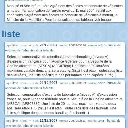
Mobilité et Sécurité routière Agrément des écoles de conduite de véhicules
à moteur Par application de l'arrêté royal du 11 mai 2004, relatif aux
conditions d'agrément des écoles de conduite de véhicules à moteur, le
Ministre de la Mobilité a Pour la consultation du tableau, voir image
liste
liste
selor - bureau de
--
21/12/2007
2007203610
type
prom.
pub.
numac
source
selection de l'administration federale
Sélection comparative de coordinateurs benchmarking (niveau A)
d'expression française pour l'Agence fédérale pour la Sécurité de la
Chaîne alimentaire (AFSCA) (AFG07890) Une liste de 20 lauréats
maximum, valable deux ans, sera établie. Si(...) Il est établi, outre cette liste
des lauréats, une liste spécifique des personnes handicapées lauré(...)
liste
selor - bureau de
--
21/12/2007
2007203609
type
prom.
pub.
numac
source
selection de l'administration federale
Sélection comparative d'experts de laboratoire (niveau A), d'expression
française, pour l'Agence fédérale pour la Sécurité de la Chaîne alimentaire
(AFSCA) (AFG07889) Une liste de 20 lauréats maximum, valable deux
ans, sera établie. Si pl(...) Il est établi, outre cette liste des lauréats, une
liste spécifique des personnes handicapées lauré(...)
liste
selor - bureau de
--
21/12/2007
2007203611
type
prom.
pub.
numac
source
selection de l'administration federale