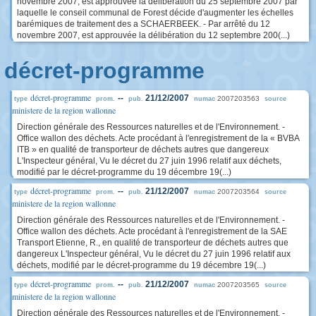
novembre 2007, est approuvée la délibération du 25 septembre 2007 par
laquelle le conseil communal de Forest décide d'augmenter les échelles
barémiques de traitement des a SCHAERBEEK. - Par arrêté du 12
novembre 2007, est approuvée la délibération du 12 septembre 200(...)
décret-programme
décret-programme
--
21/12/2007
2007203563
type
prom.
pub.
numac
source
ministere de la region wallonne
Direction générale des Ressources naturelles et de l'Environnement. -
Office wallon des déchets. Acte procédant à l'enregistrement de la « BVBA
ITB » en qualité de transporteur de déchets autres que dangereux
L'Inspecteur général, Vu le décret du 27 juin 1996 relatif aux déchets,
modifié par le décret-programme du 19 décembre 19(...)
décret-programme
--
21/12/2007
2007203564
type
prom.
pub.
numac
source
ministere de la region wallonne
Direction générale des Ressources naturelles et de l'Environnement. -
Office wallon des déchets. Acte procédant à l'enregistrement de la SAE
Transport Etienne, R., en qualité de transporteur de déchets autres que
dangereux L'Inspecteur général, Vu le décret du 27 juin 1996 relatif aux
déchets, modifié par le décret-programme du 19 décembre 19(...)
décret-programme
--
21/12/2007
2007203565
type
prom.
pub.
numac
source
ministere de la region wallonne
Direction générale des Ressources naturelles et de l'Environnement. -