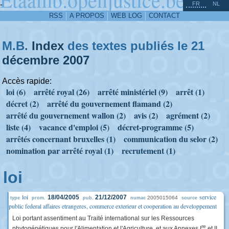
^
-
FR
NL
RSS
A PROPOS
WEB LOG
CONTACT
M.B.
Index
des textes publiés le 21
décembre
2007
Accès rapide:
loi (6)
arrêté royal (26)
arrêté ministériel (9)
arrêt (1)
décret (2)
arrêté du gouvernement flamand (2)
arrêté du gouvernement wallon (2)
avis (2)
agrément (2)
liste (4)
vacance d'emploi (5)
décret-programme (5)
arrêtés concernant bruxelles (1)
communication du selor (2)
nomination par arrêté royal (1)
recrutement (1)
loi
loi
service
18/04/2005
21/12/2007
2005015064
type
prom.
pub.
numac
source
public federal affaires etrangeres, commerce exterieur et cooperation au developpement
Loi portant assentiment au Traité international sur les Ressources
re
phytogénétiques pour l'Alimentation et l'Agriculture, et aux Annexes I
et II,