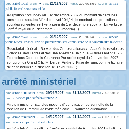
arrêté royal
service
--
21/12/2007
2007023592
type
prom.
pub.
numac
source
public federal securite sociale
Adaptation hors index au 1 er décembre 2007 du montant de certaines
prestations sociales A l'indice-pivot 104,14 , le montant des prestations
sociales suivantes est fixé, à partir du 1 er décembre 2007, à : En vertu de
l'arrêté royal du 21 décembre 2006 modifia(...)
arrêté royal
service
--
21/12/2007
2007029428
type
prom.
pub.
numac
source
public federal chancellerie du premier ministre et ministere de la communaute francaise
Secrétariat général. - Service des Ordres nationaux. - Académie royale des
Sciences, des Lettres et des Beaux-Arts de Belgique. - Ordres nationaux. -
Promotions Ordre de la Couronne Par arrêté royal du 2 novembre 2007,
sont promus Grand Offic M. Berger, André L. Prise de rang, comme titulaire
de cette nouvelle distinction, le 8 avril 200(...)
arrêté ministériel
arrêté ministériel
29/03/2007
21/12/2007
2007000998
type
prom.
pub.
numac
service public federal interieur
source
Arrêté ministériel fixant les moyens d'identification personnelle de la
fonction de Directeur de l'Aide médicale. - Traduction allemande
arrêté ministériel
14/12/2007
21/12/2007
2007001032
type
prom.
pub.
numac
service public federal interieur
source
Arrêté ministériel modifiant l'arrêté ministériel du 9 janvier 2001 relatif aux