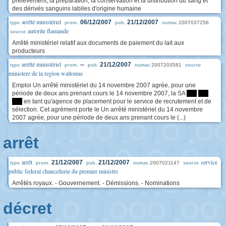
prélèvement, la préparation, la conservation et la distribution du sang et
des dérivés sanguins labiles d'origine humaine
arrêté ministériel
06/12/2007
21/12/2007
2007037256
type
prom.
pub.
numac
autorite flamande
source
Arrêté ministériel relatif aux documents de paiement du lait aux
producteurs
arrêté ministériel
--
21/12/2007
2007203581
type
prom.
pub.
numac
source
ministere de la region wallonne
Emploi Un arrêté ministériel du 14 novembre 2007 agrée, pour une
période de deux ans prenant cours le 14 novembre 2007, la SA
****
****
****
en tant qu'agence de placement pour le service de recrutement et de
sélection. Cet agrément porte le Un arrêté ministériel du 14 novembre
2007 agrée, pour une période de deux ans prenant cours le (...)
arrêt
arrêt
service
21/12/2007
21/12/2007
2007021147
type
prom.
pub.
numac
source
public federal chancellerie du premier ministre
Arrêtés royaux. - Gouvernement. - Démissions. - Nominations
décret