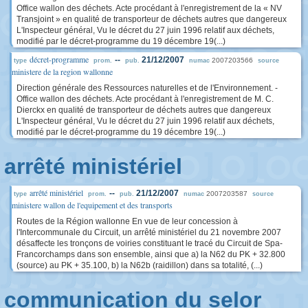
Office wallon des déchets. Acte procédant à l'enregistrement de la « NV
Transjoint » en qualité de transporteur de déchets autres que dangereux
L'Inspecteur général, Vu le décret du 27 juin 1996 relatif aux déchets,
modifié par le décret-programme du 19 décembre 19(...)
décret-programme
--
21/12/2007
2007203566
type
prom.
pub.
numac
source
ministere de la region wallonne
Direction générale des Ressources naturelles et de l'Environnement. -
Office wallon des déchets. Acte procédant à l'enregistrement de M. C.
Dierckx en qualité de transporteur de déchets autres que dangereux
L'Inspecteur général, Vu le décret du 27 juin 1996 relatif aux déchets,
modifié par le décret-programme du 19 décembre 19(...)
arrêté ministériel
arrêté ministériel
--
21/12/2007
2007203587
type
prom.
pub.
numac
source
ministere wallon de l'equipement et des transports
Routes de la Région wallonne En vue de leur concession à
l'Intercommunale du Circuit, un arrêté ministériel du 21 novembre 2007
désaffecte les tronçons de voiries constituant le tracé du Circuit de Spa-
Francorchamps dans son ensemble, ainsi que a) la N62 du PK + 32.800
(source) au PK + 35.100, b) la N62b (raidillon) dans sa totalité, (...)
communication du selor