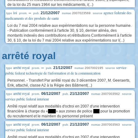
de la loi du 25 mars 1964 sur les médicaments, i(...)
loi
agence federale des
--
21/12/2007
2007023569
type
prom.
pub.
numac
source
medicaments et des produits de sante
Loi du 7 mai 2004 relative aux expérimentations sur la personne humaine.
- Publication conformément à l'article 30, § 10, dernier alinéa, des
montants indexés des contributions et rétributions Conformément à l'article
30, § 10, de la loi du 7 mai 2004 relative aux expérimentations sur l(...)
arrêté royal
arrêté royal
service
--
21/12/2007
2007002195
type
prom.
pub.
numac
source
public federal technologie de l'information et de la communication
Personnel. - Transfert Par arrêté royal du 3 décembre 2007, M. Geeraerts,
Erik, attaché, classe A2 à la Régie des Bâtiment(...)
arrêté royal
06/12/2007
21/12/2007
2007003562
type
prom.
pub.
numac
source
service public federal interieur
Arrêté royal relatif aux modalités d'octroi en 2007 d'une intervention
financière à charge du «
*****
» aux zones de police
****
pour la promotion
du recrutement et le maintien du personnel présent
arrêté royal
06/12/2007
21/12/2007
2007003563
type
prom.
pub.
numac
source
service public federal interieur
Arrêté royal relatif aux modalités d'octroi en 2007 d'une intervention