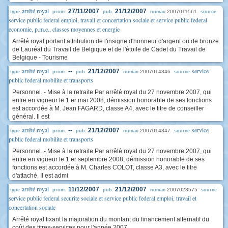
arrêté royal
27/11/2007
21/12/2007
2007011561
type
prom.
pub.
numac
source
service public federal emploi, travail et concertation sociale et service public federal
economie, p.m.e., classes moyennes et energie
Arrêté royal portant attribution de l'insigne d'honneur d'argent ou de bronze
de Lauréat du Travail de Belgique et de l'étoile de Cadet du Travail de
Belgique - Tourisme
arrêté royal
service
--
21/12/2007
2007014346
type
prom.
pub.
numac
source
public federal mobilite et transports
Personnel. - Mise à la retraite Par arrêté royal du 27 novembre 2007, qui
entre en vigueur le 1 er mai 2008, démission honorable de ses fonctions
est accordée à M. Jean FAGARD, classe A4, avec le titre de conseiller
général. Il est
arrêté royal
service
--
21/12/2007
2007014347
type
prom.
pub.
numac
source
public federal mobilite et transports
Personnel. - Mise à la retraite Par arrêté royal du 27 novembre 2007, qui
entre en vigueur le 1 er septembre 2008, démission honorable de ses
fonctions est accordée à M. Charles COLOT, classe A3, avec le titre
d'attaché. Il est admi
arrêté royal
11/12/2007
21/12/2007
2007023575
type
prom.
pub.
numac
source
service public federal securite sociale et service public federal emploi, travail et
concertation sociale
Arrêté royal fixant la majoration du montant du financement alternatif du
coût des titres-services pour l'année 2007