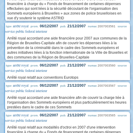
financière à charge du « Fonds de financement de certaines dépenses
effectuées qui sont liées à la sécurité découlant de l'organisation des
Sommets européens à Bruxelles » aux zones de police bruxelloises en
vue d'y soutenir le système ASTRID
arrêté royal
06/12/2007
21/12/2007
2007003561
type
prom.
pub.
numac
source
service public federal interieur
Arrêté royal accordant une aide financière pour 2007 aux communes de la
Région de Bruxelles-Capitale afin de couvrir les dépenses liées à la
prévention de la criminalité dans le cadre des Sommets européens et
autres initiatives liées à la fonction internationale de la Ville de Bruxelles et
des communes de la Région de Bruxelles-Capitale
arrêté royal
06/12/2007
21/12/2007
2007003560
type
prom.
pub.
numac
source
service public federal interieur
Arrêté royal relatif aux conventions Eurotops
arrêté royal
06/12/2007
21/12/2007
2007003567
type
prom.
pub.
numac
source
service public federal interieur
Arrêté royal accordant une aide financière afin de couvrir la charge liée à
l'organisation des Sommets européens et plus particulièrement les heures
prestées dans le cadre de ces Sommets
arrêté royal
06/12/2007
21/12/2007
2007003565
type
prom.
pub.
numac
source
service public federal interieur
Arrêté royal relatif aux modalités d'octroi en 2007 d'une intervention
financière à charge du « Fonds de financement de certaines dépenses