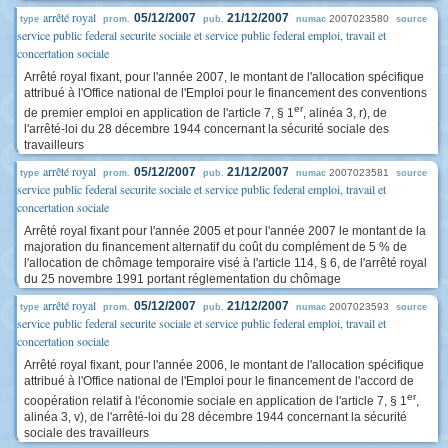
arrêté royal
05/12/2007
21/12/2007
2007023580
type
prom.
pub.
numac
source
service public federal securite sociale et service public federal emploi, travail et
concertation sociale
Arrêté royal fixant, pour l'année 2007, le montant de l'allocation spécifique
attribué à l'Office national de l'Emploi pour le financement des conventions
er
de premier emploi en application de l'article 7, § 1
, alinéa 3, r), de
l'arrêté-loi du 28 décembre 1944 concernant la sécurité sociale des
travailleurs
arrêté royal
05/12/2007
21/12/2007
2007023581
type
prom.
pub.
numac
source
service public federal securite sociale et service public federal emploi, travail et
concertation sociale
Arrêté royal fixant pour l'année 2005 et pour l'année 2007 le montant de la
majoration du financement alternatif du coût du complément de 5 % de
l'allocation de chômage temporaire visé à l'article 114, § 6, de l'arrêté royal
du 25 novembre 1991 portant réglementation du chômage
arrêté royal
05/12/2007
21/12/2007
2007023593
type
prom.
pub.
numac
source
service public federal securite sociale et service public federal emploi, travail et
concertation sociale
Arrêté royal fixant, pour l'année 2006, le montant de l'allocation spécifique
attribué à l'Office national de l'Emploi pour le financement de l'accord de
er
coopération relatif à l'économie sociale en application de l'article 7, § 1
,
alinéa 3, v), de l'arrêté-loi du 28 décembre 1944 concernant la sécurité
sociale des travailleurs