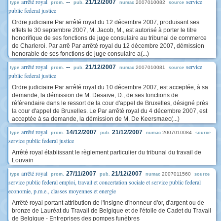
arrêté royal
service
--
21/12/2007
2007010082
type
prom.
pub.
numac
source
public federal justice
Ordre judiciaire Par arrêté royal du 12 décembre 2007, produisant ses
effets le 30 septembre 2007, M. Jacob, M., est autorisé à porter le titre
honorifique de ses fonctions de juge consulaire au tribunal de commerce
de Charleroi. Par arrê Par arrêté royal du 12 décembre 2007, démission
honorable de ses fonctions de juge consulaire a(...)
arrêté royal
service
--
21/12/2007
2007010081
type
prom.
pub.
numac
source
public federal justice
Ordre judiciaire Par arrêté royal du 10 décembre 2007, est acceptée, à sa
demande, la démission de M. Desaive, D., de ses fonctions de
référendaire dans le ressort de la cour d'appel de Bruxelles, désigné près
la cour d'appel de Bruxelles. Le Par arrêté royal du 4 décembre 2007, est
acceptée à sa demande, la démission de M. De Keersmaec(...)
arrêté royal
14/12/2007
21/12/2007
2007010084
type
prom.
pub.
numac
source
service public federal justice
Arrêté royal établissant le règlement particulier du tribunal du travail de
Louvain
arrêté royal
27/11/2007
21/12/2007
2007011560
type
prom.
pub.
numac
source
service public federal emploi, travail et concertation sociale et service public federal
economie, p.m.e., classes moyennes et energie
Arrêté royal portant attribution de l'insigne d'honneur d'or, d'argent ou de
bronze de Lauréat du Travail de Belgique et de l'étoile de Cadet du Travail
de Belgique - Entreprises des pompes funèbres