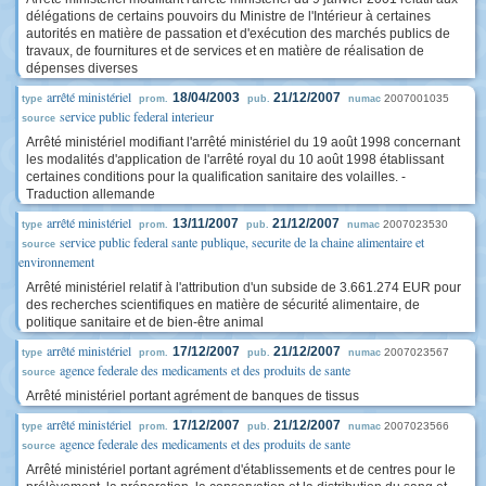
délégations de certains pouvoirs du Ministre de l'Intérieur à certaines
autorités en matière de passation et d'exécution des marchés publics de
travaux, de fournitures et de services et en matière de réalisation de
dépenses diverses
arrêté ministériel
18/04/2003
21/12/2007
2007001035
type
prom.
pub.
numac
service public federal interieur
source
Arrêté ministériel modifiant l'arrêté ministériel du 19 août 1998 concernant
les modalités d'application de l'arrêté royal du 10 août 1998 établissant
certaines conditions pour la qualification sanitaire des volailles. -
Traduction allemande
arrêté ministériel
13/11/2007
21/12/2007
2007023530
type
prom.
pub.
numac
service public federal sante publique, securite de la chaine alimentaire et
source
environnement
Arrêté ministériel relatif à l'attribution d'un subside de 3.661.274 EUR pour
des recherches scientifiques en matière de sécurité alimentaire, de
politique sanitaire et de bien-être animal
arrêté ministériel
17/12/2007
21/12/2007
2007023567
type
prom.
pub.
numac
agence federale des medicaments et des produits de sante
source
Arrêté ministériel portant agrément de banques de tissus
arrêté ministériel
17/12/2007
21/12/2007
2007023566
type
prom.
pub.
numac
agence federale des medicaments et des produits de sante
source
Arrêté ministériel portant agrément d'établissements et de centres pour le