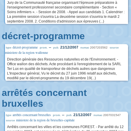
Jury de la Communauté française organisant l'épreuve préparatoire à
l'enseignement professionnel secondaire complémentaire - Section «
Soins infirmiers ». - Session de 2008. - Appel aux candidats 1. Calendrier :
La première session s'ouvrira La deuxième session s'ouvrira le mardi 2
septembre 2008. 2. Conditions d'admission aux épreuves (...)
décret-programme
décret-programme
--
21/12/2007
2007203562
type
prom.
pub.
numac
source
ministere de la region wallonne
Direction générale des Ressources naturelles et de l'Environnement. -
Office wallon des déchets. Acte procédant à l'enregistrement de la SARL
Ter Lux en qualité de transporteur de déchets autres que dangereux
L'Inspecteur général, Vu le décret du 27 juin 1996 relatif aux déchets,
modifié par le décret-programme du 19 décembre 19(...)
arrêtés concernant
bruxelles
arrêtés concernant bruxelles
--
21/12/2007
2007031547
type
prom.
pub.
numac
ministere de la region de bruxelles-capitale
source
Arrêtés concernant les villes et les communes FOREST. - Par arrêté du 12