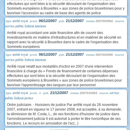
effectuées qui sont liées à la sécurité découlant de l'organisation des
Sommets européens à Bruxelles » aux zones de police bruxelloises pour y
favoriser l'accession au cadre de base des agents de police
arrêté royal
06/12/2007
21/12/2007
2007003564
type
prom.
pub.
numac
source
service public federal interieur
Arrêté royal accordant une aide financière afin de couvrir des
investissements en matière d'infrastructures et en matériel de sécurité en
rapport avec la sécurité à Bruxelles dans le cadre de l'organisation des
Sommets européens
arrêté royal
06/12/2007
21/12/2007
2007003566
type
prom.
pub.
numac
source
service public federal interieur
Arrêté royal relatif aux modalités d'octroi en 2007 d'une intervention
financière à charge du « Fonds de financement de certaines dépenses
effectuées qui sont liées à la sécurité découlant de l'organisation des
Sommets européens à Bruxelles » aux zones de police bruxelloises pour
favoriser l'apprentissage des langues par leur personnel
arrêté royal
service
--
21/12/2007
2007010083
type
prom.
pub.
numac
source
public federal justice
Ordre judiciaire. - Huissiers de justice Par arrêté royal du 26 novembre
2007, entrant en vigueur le 17 janvier 2008, est acceptée, à sa demande,
la démission de M. Costa, L., de ses fonctions d'huissier de justice dans
l'arrondissement judiciai Il est autorisé à porter le titre honorifique de ses
fonctions. Le recours en annulation de l'ac(...)