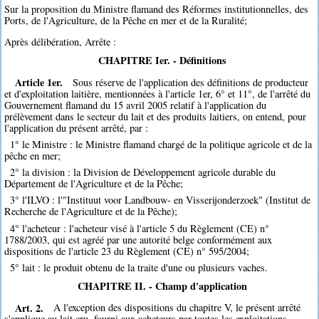
Sur la proposition du Ministre flamand des Réformes institutionnelles, des
Ports, de l'Agriculture, de la Pêche en mer et de la Ruralité;
Après délibération, Arrête :
CHAPITRE Ier. - Définitions
Article 1er.
Sous réserve de l'application des définitions de producteur
et d'exploitation laitière, mentionnées à l'article 1er, 6° et 11°, de l'arrêté du
Gouvernement flamand du 15 avril 2005 relatif à l'application du
prélèvement dans le secteur du lait et des produits laitiers, on entend, pour
l'application du présent arrêté, par :
1° le Ministre : le Ministre flamand chargé de la politique agricole et de la
pêche en mer;
2° la division : la Division de Développement agricole durable du
Département de l'Agriculture et de la Pêche;
3° l'ILVO : l'"Instituut voor Landbouw- en Visserijonderzoek" (Institut de
Recherche de l'Agriculture et de la Pêche);
4° l'acheteur : l'acheteur visé à l'article 5 du Règlement (CE) n°
1788/2003, qui est agréé par une autorité belge conformément aux
dispositions de l'article 23 du Règlement (CE) n° 595/2004;
5° lait : le produit obtenu de la traite d'une ou plusieurs vaches.
CHAPITRE II. - Champ d'application
Art. 2.
A l'exception des dispositions du chapitre V, le présent arrêté
s'applique au lait cru, fourni aux acheteurs par toutes les exploitations