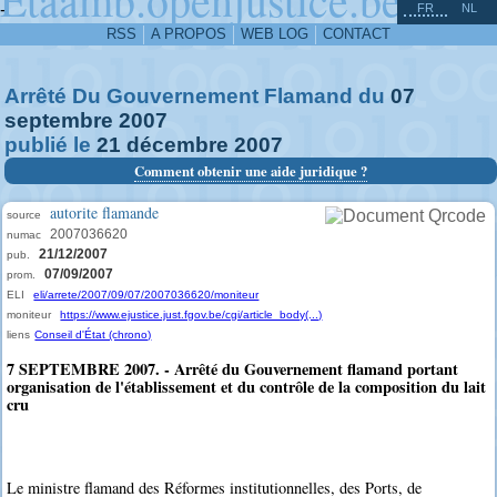
^
-
FR
NL
RSS
A PROPOS
WEB LOG
CONTACT
Arrêté Du Gouvernement Flamand du
07
septembre
2007
publié le
21
décembre
2007
Comment obtenir une aide juridique ?
autorite flamande
source
2007036620
numac
21/12/2007
pub.
07/09/2007
prom.
ELI
eli/arrete/2007/09/07/2007036620/moniteur
moniteur
https://www.ejustice.just.fgov.be/cgi/article_body(...)
liens
Conseil d'État (chrono)
7 SEPTEMBRE 2007. - Arrêté du Gouvernement flamand portant
organisation de l'établissement et du contrôle de la composition du lait
cru
Le ministre flamand des Réformes institutionnelles, des Ports, de