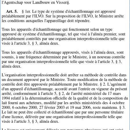
l'Agentschap voor Landbouw en Visserij.
Art. 5.
§ 1er. Le type de système d'échantillonnage est approuvé
préalablement par l'ILVO. Sur la proposition de l'ILVO, le Ministre arrête
les conditions auxquelles l'appareillage doit répondre.
Tous les appareils d'échantillonnage qui fonctionnent selon un type
approuvé de système d'échantillonnage, tel que visé à l'alinéa premier, sont
préalablement contrôlés par une organisation interprofessionnelle telle que
visée à l'article 3, § 3, alinéa deux.
Tous les appareils d'échantillonnage approuvés, visés à l'alinéa deux, sont
soumis, à une fréquence déterminée par le Ministre, à un nouveau contrôle
par une organisation interprofessionnelle telle que visée à l'article 3, § 3,
alinéa deux.
L'organisation interprofessionnelle doit arrêter sa méthode de contrôle dans
un document approuvé par le Ministre. Toute modification de la méthode de
contrôle doit être approuvée préalablement par le Ministre. § 2. L'agrément
d'un appareil d'échantillonnage, accordé avant l'entrée en vigueur du présent
arrêté, conformément à l'article 5, § 2, de l'arrêté ministériel du 17 mars
1994 relatif à la détermination officielle de la qualité et de la composition du
lait fourni aux acheteurs, modifié par les arrêtés ministériels des 4 octobre
2000, 6 octobre 2000, 27 février 2003 et 19 mai 2006, reste maintenu. § 3.
Le lait ne peut être collecté et échantillonné que par une personne titulaire
d'une licence, délivrée par une organisation interprofessionnelle telle que
visée à l'article 3, § 3, alinéa deux.
La licence est uniquement délivrée aux personnes physiques qui ont suivi