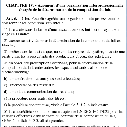
CHAPITRE IV. - Agrément d'une organisation interprofessionnelle
chargée de la détermination de la composition du lait
Art. 6.
§ 1er. Pour être agréée, une organisation interprofessionnelle
doit remplir les conditions suivantes :
1° être créée sous la forme d'une association sans but lucratif ayant son
siège en Flandre;
2° exercer se activités pour la détermination de la composition du lait en
Flandre;
3° arrêter dans les statuts que, au sein des organes de gestion, il existe une
parité entre les représentants des producteurs et ceux des acheteurs;
4° disposer des prescriptions décrivant, pour la détermination de la
composition du lait, entre autres les aspects suivants : a) le mode
d'échantillonnage;
b) la manière dont les analyses sont effectuées;
c) l'interprétation des résultats;
d) le mode de communication des résultats;
e) la procédure pour régler des litiges;
f) la procédure contentieuse, visée à l'article 5, § 2, alinéa quatre;
5° être accréditée selon la norme européenne EN ISO/IEC 17025 pour les
analyses effectuées dans le cadre du contrôle de la composition du lait,
visées à l'article 3, § 3, alinéa premier;
6° participer à l'encadrement scientifique, organisé et effectué par l'ILVO.