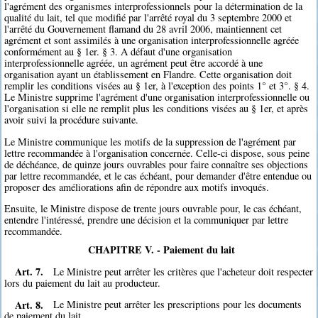
l'agrément des organismes interprofessionnels pour la détermination de la
qualité du lait, tel que modifié par l'arrêté royal du 3 septembre 2000 et
l'arrêté du Gouvernement flamand du 28 avril 2006, maintiennent cet
agrément et sont assimilés à une organisation interprofessionnelle agréée
conformément au § 1er. § 3. A défaut d'une organisation
interprofessionnelle agréée, un agrément peut être accordé à une
organisation ayant un établissement en Flandre. Cette organisation doit
remplir les conditions visées au § 1er, à l'exception des points 1° et 3°. § 4.
Le Ministre supprime l'agrément d'une organisation interprofessionnelle ou
l'organisation si elle ne remplit plus les conditions visées au § 1er, et après
avoir suivi la procédure suivante.
Le Ministre communique les motifs de la suppression de l'agrément par
lettre recommandée à l'organisation concernée. Celle-ci dispose, sous peine
de déchéance, de quinze jours ouvrables pour faire connaître ses objections
par lettre recommandée, et le cas échéant, pour demander d'être entendue ou
proposer des améliorations afin de répondre aux motifs invoqués.
Ensuite, le Ministre dispose de trente jours ouvrable pour, le cas échéant,
entendre l'intéressé, prendre une décision et la communiquer par lettre
recommandée.
CHAPITRE V. - Paiement du lait
Art. 7.
Le Ministre peut arrêter les critères que l'acheteur doit respecter
lors du paiement du lait au producteur.
Art. 8.
Le Ministre peut arrêter les prescriptions pour les documents
de paiement du lait.